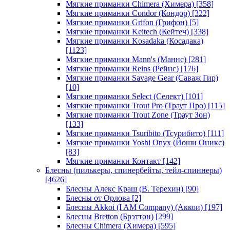
Мягкие приманки Chimera (Химера)
[358]
Мягкие приманки Condor (Кондор)
[322]
Мягкие приманки Grifon (Грифон)
[5]
Мягкие приманки Keitech (Кейтеч)
[338]
Мягкие приманки Kosadaka (Косадака)
[1123]
Мягкие приманки Mann's (Маннс)
[281]
Мягкие приманки Reins (Рейнс)
[176]
Мягкие приманки Savage Gear (Саваж Гир)
[10]
Мягкие приманки Select (Селект)
[101]
Мягкие приманки Trout Pro (Траут Про)
[115]
Мягкие приманки Trout Zone (Траут Зон)
[133]
Мягкие приманки Tsuribito (Тсурибито)
[111]
Мягкие приманки Yoshi Onyx (Йоши Оникс)
[83]
Мягкие приманки Контакт
[142]
Блесны (пилькеры, спинербейты, тейл-спиннеры)
[4626]
Блесны Алекс Краш (В. Терехин)
[90]
Блесны от Орлова
[2]
Блесны Akkoi (I AM Company) (Аккои)
[197]
Блесны Bretton (Брэттон)
[299]
Блесны Chimera (Химера)
[595]