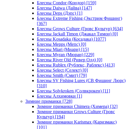
Блесны Condor (Кондор)
[159]
Блесны Daiwa (Дайва)
[147]
Блесны Deps (Дэпс)
[1]
Блесны Extreme Fishing (Экстрим Фишинг)
[367]
Блесны Grows Culture (Гровс Культур)
[634]
Блесны Jackall Timon (Джакал Тимон)
[0]
Блесны Kosadaka (Косадака)
[1077]
Блесны Mepps (Мепс)
[0]
Блесны Miari (Миари)
[15]
Блесны Myran (Мюран)
[229]
Блесны River Old (Ривер Олд)
[0]
Блесны Rublex (Рублекс, Раблекс)
[413]
Блесны Select (Селект)
[0]
Блесны Smith (Смит)
[79]
Блесны SV Fishing Lures (СВ Фишинг Люрс)
[310]
Блесны Solvkroken (Солвкрокен)
[11]
Блесны Алхимовки
[1]
Зимние приманки
[728]
Зимние приманки Chimera (Химера)
[32]
Зимние приманки Grows Culture (Гровс
Культур)
[194]
Зимние приманки Karismax (Каризмакс)
[101]