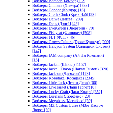
Воблеры Bomber (Бомбер)
[12]
Воблеры Chimera (Химера)
[733]
Воблеры Condor (Кондор)
[16]
Воблеры Creek Chub (Крик Чаб)
[23]
Воблеры Daiwa (Дайва)
[209]
Воблеры Deps (Дэпс)
[245]
Воблеры EverGreen (Эвергрин)
[70]
Воблеры Fishycat (Фишикет)
[508]
Воблеры FLT (ФЛТ)
[46]
Воблеры Grows Culture (Гровс Культур)
[999]
Воблеры Halcyon System (Хальцион Систем)
[147]
Воблеры IAM company (Ай Эм Компани)
[16]
Воблеры Jackall (Шакал)
[1157]
Воблеры Jackall Timon (Шакал Тимон)
[320]
Воблеры Jackson (Джэксон)
[178]
Воблеры Kosadaka (Косадака)
[2345]
Воблеры Little Jack (Литтл Джэк)
[66]
Воблеры LiveTarget (ЛайвТаргет)
[0]
Воблеры Lucky Craft (Лаки Крафт)
[852]
Воблеры Lurefans (Люрфанс)
[23]
Воблеры Megabass (Мегабасс)
[39]
Воблеры MZ Custom Lures (МЗэт Кастом
Люрс)
[30]