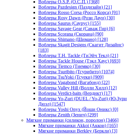
Воблеры O.S.P. (О.С.П.)
[368]
Воблеры Pazdesign (Паздизайн)
[21]
Воблеры Rosso Corsa (Россо Корса)
[91]
Воблеры Rosy Dawn (Рози Даун)
[30]
Воблеры Saurus (Саурус)
[155]
Воблеры Savage Gear (Саваж Гир)
[6]
Воблеры Scorana (Скорана)
[90]
Воблеры Shimano (Шимано)
[128]
Воблеры Skagit Designs (Скагит Дизайнс)
[183]
Воблеры T.H. Tackle (ТиЭйч Текл)
[21]
Воблеры Tackle House (Тэкл Хаус)
[693]
Воблеры Tiemco (Тиемко)
[30]
Воблеры Tsuribito (Тсурибито)
[1074]
Воблеры TsuYoki (Тсуеки)
[909]
Воблеры Vagabond (Вагабонд)
[22]
Воблеры Valley Hill (Волли Хилл)
[12]
Воблеры Verdict-baits (Вердикт)
[17]
Воблеры Yo-Zuri (DUEL / Yo-Zuri) (Ю-Зури
Дюэл)
[1547]
Воблеры Yoshi Onyx (Йоши Оникс)
[0]
Воблеры Zenith (Зенич)
[299]
Мягкие приманки (силикон, поролон)
[3466]
Мягкие приманки Akkoi (Аккои)
[165]
Мягкие приманки Berkley (Беркли)
[3]