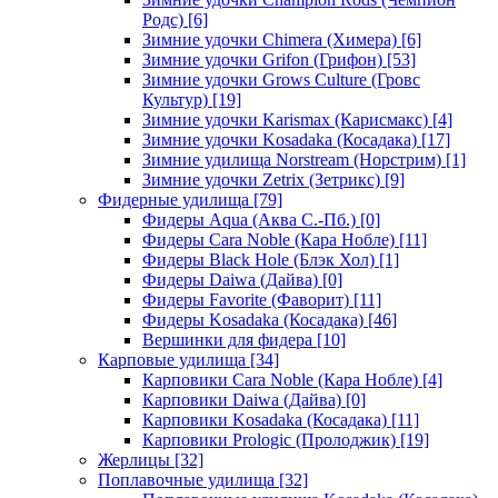
Родс)
[6]
Зимние удочки Chimera (Химера)
[6]
Зимние удочки Grifon (Грифон)
[53]
Зимние удочки Grows Culture (Гровс
Культур)
[19]
Зимние удочки Karismax (Карисмакс)
[4]
Зимние удочки Kosadaka (Косадака)
[17]
Зимние удилища Norstream (Норстрим)
[1]
Зимние удочки Zetrix (Зетрикс)
[9]
Фидерные удилища
[79]
Фидеры Aqua (Аква С.-Пб.)
[0]
Фидеры Cara Noble (Кара Нобле)
[11]
Фидеры Black Hole (Блэк Хол)
[1]
Фидеры Daiwa (Дайва)
[0]
Фидеры Favorite (Фаворит)
[11]
Фидеры Kosadaka (Косадака)
[46]
Вершинки для фидера
[10]
Карповые удилища
[34]
Карповики Cara Noble (Кара Нобле)
[4]
Карповики Daiwa (Дайва)
[0]
Карповики Kosadaka (Косадака)
[11]
Карповики Prologic (Пролоджик)
[19]
Жерлицы
[32]
Поплавочные удилища
[32]