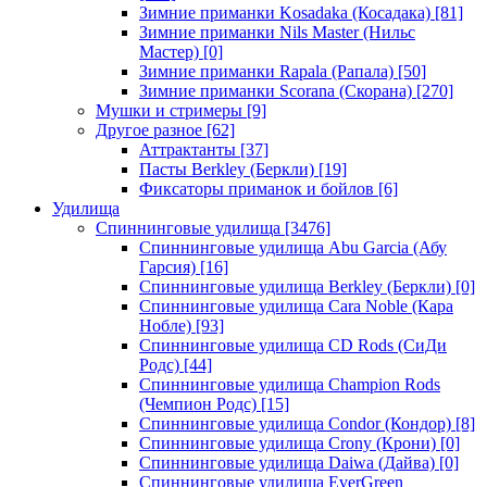
Зимние приманки Kosadaka (Косадака)
[81]
Зимние приманки Nils Master (Нильс
Мастер)
[0]
Зимние приманки Rapala (Рапала)
[50]
Зимние приманки Scorana (Скорана)
[270]
Мушки и стримеры
[9]
Другое разное
[62]
Аттрактанты
[37]
Пасты Berkley (Беркли)
[19]
Фиксаторы приманок и бойлов
[6]
Удилища
Спиннинговые удилища
[3476]
Спиннинговые удилища Abu Garcia (Абу
Гарсия)
[16]
Спиннинговые удилища Berkley (Беркли)
[0]
Спиннинговые удилища Cara Noble (Кара
Нобле)
[93]
Спиннинговые удилища CD Rods (СиДи
Родс)
[44]
Спиннинговые удилища Champion Rods
(Чемпион Родс)
[15]
Спиннинговые удилища Condor (Кондор)
[8]
Спиннинговые удилища Crony (Крони)
[0]
Спиннинговые удилища Daiwa (Дайва)
[0]
Спиннинговые удилища EverGreen