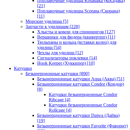
Поплавочные удилища Kosadaka (Косадака)
[21]
Поплавочные удилища Scorana (Скорана)
[11]
Морские удилища
[5]
Запчасти к удилищам
[228]
Хлысты и комли для спиннингов
[127]
Вершинки для фидера (квивертип)
[11]
Тюльпаны и кольца (вставки колец) для
удилищ
[54]
Чехлы для удилищ
[12]
Сигнализаторы поклевки
[14]
Hook Keeper (Хуккипер)
[10]
Катушки
Безынерционные катушки
[890]
Безынерционные катушки Aqua (Аква)
[51]
Безынерционные катушки Condor (Кондор)
[8]
Катушки безынерционные Condor
Ribcage
[4]
Катушки безынерционные Condor
Rollcage
[4]
Безынерционные катушки Daiwa (Дайва)
[19]
Безынерционные катушки Favorite (Фаворит)