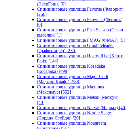
(ЭверГрин)
[0]
Спиннинговые удилища Favorite (Фаворит)
[266]
Спиннинговые удилища Fenwick (Фенвик)
[0]
Спиннинговые удилища Fish Season (Сезон
рыбалки)
[1]
Спиннинговые удилища FMAG (ФМАГ)
[5]
Спиннинговые удилища Graphiteleader
(Графитлидер)
[236]
Спиннинговые удилища Hearty Rise (Херти
Райз)
[144]
Спиннинговые удилища Kosadaka
(Косадака)
[498]
Спиннинговые удилища Major Craft
(Маджор Крафт)
[588]
Спиннинговые удилища Maximus
(Максимус)
[552]
Спиннинговые удилища Metsui (Метсуи)
[40]
Спиннинговые удилища Narval (Нарвал)
[40]
Спиннинговые удилища Nordic Stage
(Нордик Стейдж)
[20]
Спиннинговые удилища Norstream
(Норстрим)
[517]