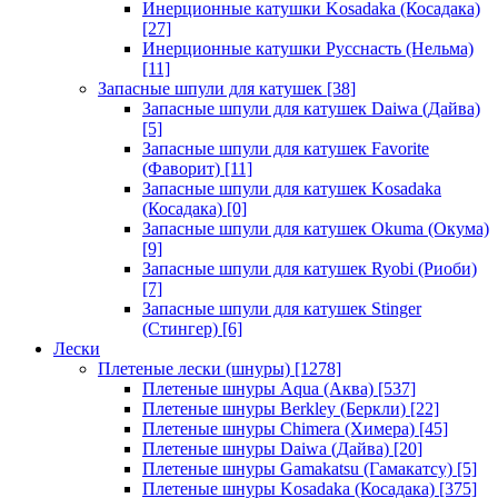
Инерционные катушки Kosadaka (Косадака)
[27]
Инерционные катушки Русснасть (Нельма)
[11]
Запасные шпули для катушек
[38]
Запасные шпули для катушек Daiwa (Дайва)
[5]
Запасные шпули для катушек Favorite
(Фаворит)
[11]
Запасные шпули для катушек Kosadaka
(Косадака)
[0]
Запасные шпули для катушек Okuma (Окума)
[9]
Запасные шпули для катушек Ryobi (Риоби)
[7]
Запасные шпули для катушек Stinger
(Стингер)
[6]
Лески
Плетеные лески (шнуры)
[1278]
Плетеные шнуры Aqua (Аква)
[537]
Плетеные шнуры Berkley (Беркли)
[22]
Плетеные шнуры Chimera (Химера)
[45]
Плетеные шнуры Daiwa (Дайва)
[20]
Плетеные шнуры Gamakatsu (Гамакатсу)
[5]
Плетеные шнуры Kosadaka (Косадака)
[375]