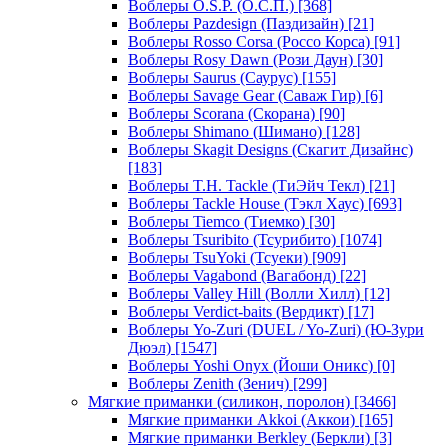
Воблеры O.S.P. (О.С.П.)
[368]
Воблеры Pazdesign (Паздизайн)
[21]
Воблеры Rosso Corsa (Россо Корса)
[91]
Воблеры Rosy Dawn (Рози Даун)
[30]
Воблеры Saurus (Саурус)
[155]
Воблеры Savage Gear (Саваж Гир)
[6]
Воблеры Scorana (Скорана)
[90]
Воблеры Shimano (Шимано)
[128]
Воблеры Skagit Designs (Скагит Дизайнс)
[183]
Воблеры T.H. Tackle (ТиЭйч Текл)
[21]
Воблеры Tackle House (Тэкл Хаус)
[693]
Воблеры Tiemco (Тиемко)
[30]
Воблеры Tsuribito (Тсурибито)
[1074]
Воблеры TsuYoki (Тсуеки)
[909]
Воблеры Vagabond (Вагабонд)
[22]
Воблеры Valley Hill (Волли Хилл)
[12]
Воблеры Verdict-baits (Вердикт)
[17]
Воблеры Yo-Zuri (DUEL / Yo-Zuri) (Ю-Зури
Дюэл)
[1547]
Воблеры Yoshi Onyx (Йоши Оникс)
[0]
Воблеры Zenith (Зенич)
[299]
Мягкие приманки (силикон, поролон)
[3466]
Мягкие приманки Akkoi (Аккои)
[165]
Мягкие приманки Berkley (Беркли)
[3]