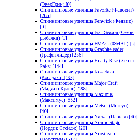
(ЭверГрин)
[0]
Спиннинговые удилища Favorite (Фаворит)
[266]
Спиннинговые удилища Fenwick (Фенвик)
[0]
Спиннинговые удилища Fish Season (Сезон
рыбалки)
[1]
Спиннинговые удилища FMAG (ФМАГ)
[5]
Спиннинговые удилища Graphiteleader
(Графитлидер)
[236]
Спиннинговые удилища Hearty Rise (Херти
Райз)
[144]
Спиннинговые удилища Kosadaka
(Косадака)
[498]
Спиннинговые удилища Major Craft
(Маджор Крафт)
[588]
Спиннинговые удилища Maximus
(Максимус)
[552]
Спиннинговые удилища Metsui (Метсуи)
[40]
Спиннинговые удилища Narval (Нарвал)
[40]
Спиннинговые удилища Nordic Stage
(Нордик Стейдж)
[20]
Спиннинговые удилища Norstream
(Норстрим)
[517]