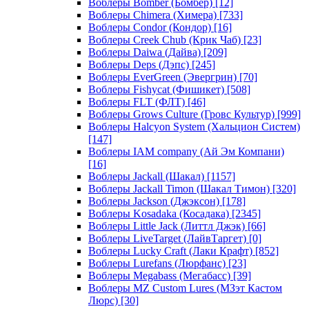
Воблеры Bomber (Бомбер)
[12]
Воблеры Chimera (Химера)
[733]
Воблеры Condor (Кондор)
[16]
Воблеры Creek Chub (Крик Чаб)
[23]
Воблеры Daiwa (Дайва)
[209]
Воблеры Deps (Дэпс)
[245]
Воблеры EverGreen (Эвергрин)
[70]
Воблеры Fishycat (Фишикет)
[508]
Воблеры FLT (ФЛТ)
[46]
Воблеры Grows Culture (Гровс Культур)
[999]
Воблеры Halcyon System (Хальцион Систем)
[147]
Воблеры IAM company (Ай Эм Компани)
[16]
Воблеры Jackall (Шакал)
[1157]
Воблеры Jackall Timon (Шакал Тимон)
[320]
Воблеры Jackson (Джэксон)
[178]
Воблеры Kosadaka (Косадака)
[2345]
Воблеры Little Jack (Литтл Джэк)
[66]
Воблеры LiveTarget (ЛайвТаргет)
[0]
Воблеры Lucky Craft (Лаки Крафт)
[852]
Воблеры Lurefans (Люрфанс)
[23]
Воблеры Megabass (Мегабасс)
[39]
Воблеры MZ Custom Lures (МЗэт Кастом
Люрс)
[30]