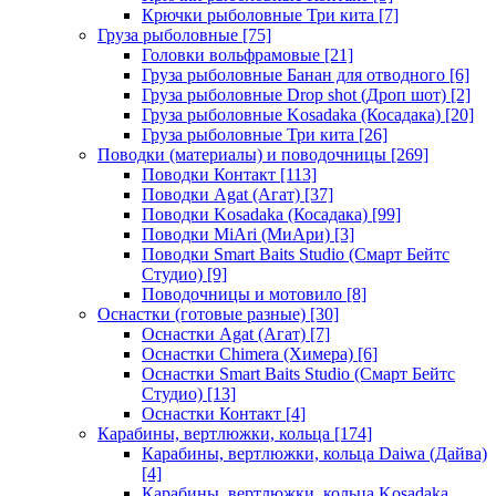
Крючки рыболовные Три кита
[7]
Груза рыболовные
[75]
Головки вольфрамовые
[21]
Груза рыболовные Банан для отводного
[6]
Груза рыболовные Drop shot (Дроп шот)
[2]
Груза рыболовные Kosadaka (Косадака)
[20]
Груза рыболовные Три кита
[26]
Поводки (материалы) и поводочницы
[269]
Поводки Контакт
[113]
Поводки Agat (Агат)
[37]
Поводки Kosadaka (Косадака)
[99]
Поводки MiAri (МиАри)
[3]
Поводки Smart Baits Studio (Смарт Бейтс
Студио)
[9]
Поводочницы и мотовило
[8]
Оснастки (готовые разные)
[30]
Оснастки Agat (Агат)
[7]
Оснастки Chimera (Химера)
[6]
Оснастки Smart Baits Studio (Смарт Бейтс
Студио)
[13]
Оснастки Контакт
[4]
Карабины, вертлюжки, кольца
[174]
Карабины, вертлюжки, кольца Daiwa (Дайва)
[4]
Карабины, вертлюжки, кольца Kosadaka