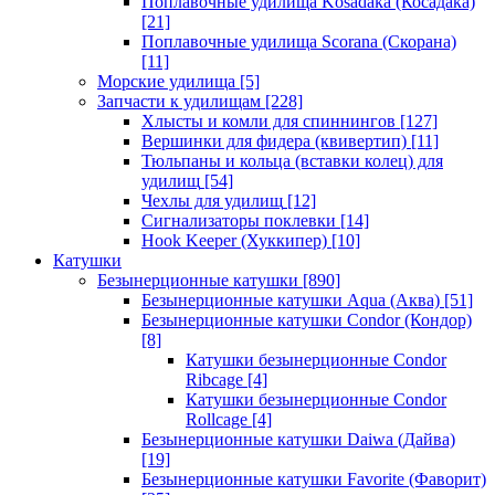
Поплавочные удилища Kosadaka (Косадака)
[21]
Поплавочные удилища Scorana (Скорана)
[11]
Морские удилища
[5]
Запчасти к удилищам
[228]
Хлысты и комли для спиннингов
[127]
Вершинки для фидера (квивертип)
[11]
Тюльпаны и кольца (вставки колец) для
удилищ
[54]
Чехлы для удилищ
[12]
Сигнализаторы поклевки
[14]
Hook Keeper (Хуккипер)
[10]
Катушки
Безынерционные катушки
[890]
Безынерционные катушки Aqua (Аква)
[51]
Безынерционные катушки Condor (Кондор)
[8]
Катушки безынерционные Condor
Ribcage
[4]
Катушки безынерционные Condor
Rollcage
[4]
Безынерционные катушки Daiwa (Дайва)
[19]
Безынерционные катушки Favorite (Фаворит)