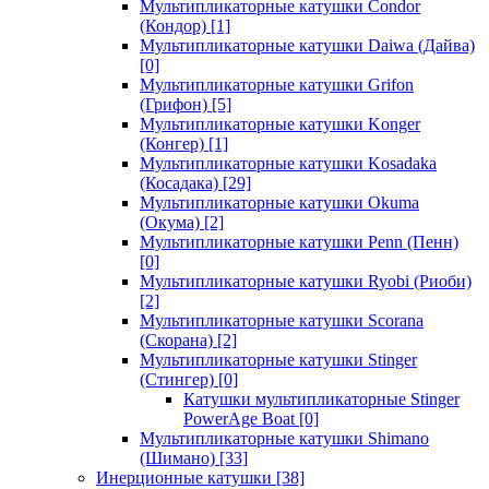
Мультипликаторные катушки Condor
(Кондор)
[1]
Мультипликаторные катушки Daiwa (Дайва)
[0]
Мультипликаторные катушки Grifon
(Грифон)
[5]
Мультипликаторные катушки Konger
(Конгер)
[1]
Мультипликаторные катушки Kosadaka
(Косадака)
[29]
Мультипликаторные катушки Okuma
(Окума)
[2]
Мультипликаторные катушки Penn (Пенн)
[0]
Мультипликаторные катушки Ryobi (Риоби)
[2]
Мультипликаторные катушки Scorana
(Скорана)
[2]
Мультипликаторные катушки Stinger
(Стингер)
[0]
Катушки мультипликаторные Stinger
PowerAge Boat
[0]
Мультипликаторные катушки Shimano
(Шимано)
[33]
Инерционные катушки
[38]