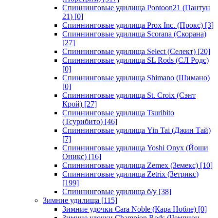
Спиннинговые удилища Pontoon21 (Пантун
21)
[0]
Спиннинговые удилища Prox Inc. (Прокс)
[3]
Спиннинговые удилища Scorana (Скорана)
[27]
Спиннинговые удилища Select (Селект)
[20]
Спиннинговые удилища SL Rods (СЛ Родс)
[0]
Спиннинговые удилища Shimano (Шимано)
[0]
Спиннинговые удилища St. Croix (Сэнт
Крой)
[27]
Спиннинговые удилища Tsuribito
(Тсурибито)
[46]
Спиннинговые удилища Yin Tai (Джин Тай)
[7]
Спиннинговые удилища Yoshi Onyx (Йоши
Оникс)
[16]
Спиннинговые удилища Zemex (Земекс)
[10]
Спиннинговые удилища Zetrix (Зетрикс)
[199]
Спиннинговые удилища б/у
[38]
Зимние удилища
[115]
Зимние удочки Cara Noble (Кара Нобле)
[0]
Зимние удочки Champion Rods (Чемпион