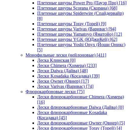
Плетеные шнуры Power Pro (Пауэр Про)
[16]
Плетеные шнуры Scorana (Скорана)
[68]
Плетеные шнуры Spiderwire (Спайдервайр)
[8]
Плетеные шнуры Toray (Торей)
[9]
Плетеные шнуры Varivas (Варивас)
[94]
Плетеные шнуры Yamatoyo (Яматойо)
[12]
Плетеные шнуры YGK (ЮДжиКей)
[62]
Плетеные шнуры Yoshi Onyx (Йоши Оникс)
[5]
Монофильные лески (нейлоновые)
[411]
Леска Клинская
[0]
Лески Chimera (Химера)
[233]
Лески Daiwa (Дайва)
[48]
Лески Kosadaka (Косадака)
[39]
Лески Owner (Овнер)
[17]
Лески Varivas (Варивас)
[74]
Флюрокарбоновые лески
[75]
Лески флюрокарбоновые Chimera (Химера)
[16]
Лески флюрокарбоновые Daiwa (Дайва)
[0]
Лески флюрокарбоновые Kosadaka
(Косадака)
[45]
Лески флюрокарбоновые Owner (Овнер)
[5]
Лески флюрокарбоновые Toray (Торей)
[4]