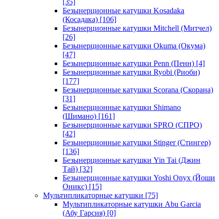
[35]
Безынерционные катушки Kosadaka
(Косадака)
[106]
Безынерционные катушки Mitchell (Митчел)
[26]
Безынерционные катушки Okuma (Окума)
[47]
Безынерционные катушки Penn (Пенн)
[4]
Безынерционные катушки Ryobi (Риоби)
[177]
Безынерционные катушки Scorana (Скорана)
[31]
Безынерционные катушки Shimano
(Шимано)
[161]
Безынерционные катушки SPRO (СПРО)
[42]
Безынерционные катушки Stinger (Стингер)
[136]
Безынерционные катушки Yin Tai (Джин
Тай)
[32]
Безынерционные катушки Yoshi Onyx (Йоши
Оникс)
[15]
Мультипликаторные катушки
[75]
Мультипликаторные катушки Abu Garcia
(Абу Гарсия)
[0]