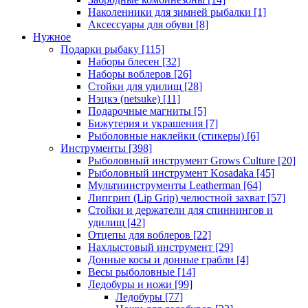
Наколенники для зимней рыбалки
[1]
Аксессуары для обуви
[8]
Нужное
Подарки рыбаку
[115]
Наборы блесен
[32]
Наборы воблеров
[26]
Стойки для удилищ
[28]
Нэцкэ (netsuke)
[11]
Подарочные магниты
[5]
Бижутерия и украшения
[7]
Рыболовные наклейки (стикеры)
[6]
Инструменты
[398]
Рыболовный инструмент Grows Culture
[20]
Рыболовный инструмент Kosadaka
[45]
Мультиинструменты Leatherman
[64]
Липгрип (Lip Grip) челюстной захват
[57]
Стойки и держатели для спиннингов и
удилищ
[42]
Отцепы для воблеров
[22]
Нахлыстовый инструмент
[29]
Донные косы и донные грабли
[4]
Весы рыболовные
[14]
Ледобуры и ножи
[99]
Ледобуры
[77]