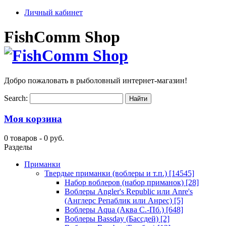
Личный кабинет
FishComm Shop
Добро пожаловать в рыболовный интернет-магазин!
Search:
Моя корзина
0 товаров -
0 руб.
Разделы
Приманки
Твердые приманки (воблеры и т.п.)
[14545]
Набор воблеров (набор приманок)
[28]
Воблеры Angler's Republic или Anre's
(Англерс Репаблик или Анрес)
[5]
Воблеры Aqua (Аква С.-Пб.)
[648]
Воблеры Bassday (Бассдей)
[2]