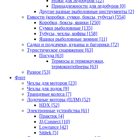
Ножи для ледобуров
[22]
Принадлежности для ледобуров
[0]
Другие разные рыболовные инструменты
[2]
Емкости (коробки, сумки, боксы, тубусы)
[554]
Коробки, боксы, ящики
[250]
Сумки рыболовные
[135]
Тубусы, чехлы, кофры
[158]
Ящики рыболовные зимние
[11]
Садки и подсачеки, куканы и багорики
[72]
Туристическое снаряжение
[63]
Посуда
[63]
Термосы и термокружки,
термоконтейнеры
[63]
Разное
[53]
Флот
Чехлы для моторов
[23]
Чехлы для лодок
[9]
Транцевые колеса
[7]
Лодочные моторы (ПЛМ)
[52]
HDX
[52]
Электронные устройства
[61]
Практик
[4]
JJ-Connect
[10]
Lowrance
[42]
Sititek
[5]