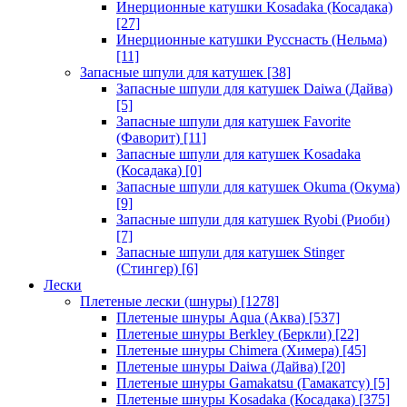
Инерционные катушки Kosadaka (Косадака)
[27]
Инерционные катушки Русснасть (Нельма)
[11]
Запасные шпули для катушек
[38]
Запасные шпули для катушек Daiwa (Дайва)
[5]
Запасные шпули для катушек Favorite
(Фаворит)
[11]
Запасные шпули для катушек Kosadaka
(Косадака)
[0]
Запасные шпули для катушек Okuma (Окума)
[9]
Запасные шпули для катушек Ryobi (Риоби)
[7]
Запасные шпули для катушек Stinger
(Стингер)
[6]
Лески
Плетеные лески (шнуры)
[1278]
Плетеные шнуры Aqua (Аква)
[537]
Плетеные шнуры Berkley (Беркли)
[22]
Плетеные шнуры Chimera (Химера)
[45]
Плетеные шнуры Daiwa (Дайва)
[20]
Плетеные шнуры Gamakatsu (Гамакатсу)
[5]
Плетеные шнуры Kosadaka (Косадака)
[375]