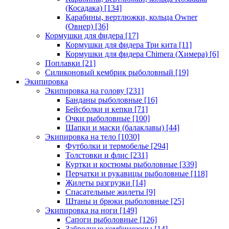
(Косадака)
[134]
Карабины, вертлюжки, кольца Owner
(Овнер)
[36]
Кормушки для фидера
[17]
Кормушки для фидера Три кита
[11]
Кормушки для фидера Chimera (Химера)
[6]
Поплавки
[21]
Силиконовый кембрик рыболовный
[19]
Экипировка
Экипировка на голову
[231]
Банданы рыболовные
[16]
Бейсболки и кепки
[71]
Очки рыболовные
[100]
Шапки и маски (балаклавы)
[44]
Экипировка на тело
[1030]
Футболки и термобелье
[294]
Толстовки и флис
[231]
Куртки и костюмы рыболовные
[339]
Перчатки и рукавицы рыболовные
[118]
Жилеты разгрузки
[14]
Спасательные жилеты
[9]
Штаны и брюки рыболовные
[25]
Экипировка на ноги
[149]
Сапоги рыболовные
[126]
Забродные комбинезоны
[14]