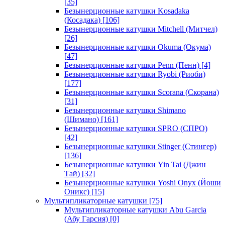
[35]
Безынерционные катушки Kosadaka
(Косадака)
[106]
Безынерционные катушки Mitchell (Митчел)
[26]
Безынерционные катушки Okuma (Окума)
[47]
Безынерционные катушки Penn (Пенн)
[4]
Безынерционные катушки Ryobi (Риоби)
[177]
Безынерционные катушки Scorana (Скорана)
[31]
Безынерционные катушки Shimano
(Шимано)
[161]
Безынерционные катушки SPRO (СПРО)
[42]
Безынерционные катушки Stinger (Стингер)
[136]
Безынерционные катушки Yin Tai (Джин
Тай)
[32]
Безынерционные катушки Yoshi Onyx (Йоши
Оникс)
[15]
Мультипликаторные катушки
[75]
Мультипликаторные катушки Abu Garcia
(Абу Гарсия)
[0]