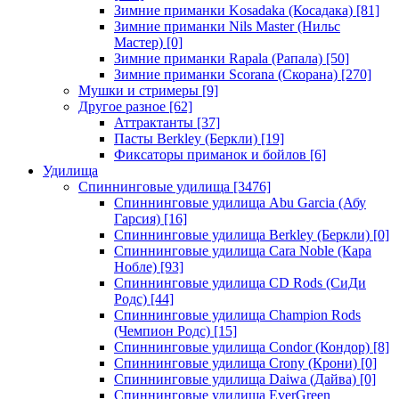
Зимние приманки Kosadaka (Косадака)
[81]
Зимние приманки Nils Master (Нильс
Мастер)
[0]
Зимние приманки Rapala (Рапала)
[50]
Зимние приманки Scorana (Скорана)
[270]
Мушки и стримеры
[9]
Другое разное
[62]
Аттрактанты
[37]
Пасты Berkley (Беркли)
[19]
Фиксаторы приманок и бойлов
[6]
Удилища
Спиннинговые удилища
[3476]
Спиннинговые удилища Abu Garcia (Абу
Гарсия)
[16]
Спиннинговые удилища Berkley (Беркли)
[0]
Спиннинговые удилища Cara Noble (Кара
Нобле)
[93]
Спиннинговые удилища CD Rods (СиДи
Родс)
[44]
Спиннинговые удилища Champion Rods
(Чемпион Родс)
[15]
Спиннинговые удилища Condor (Кондор)
[8]
Спиннинговые удилища Crony (Крони)
[0]
Спиннинговые удилища Daiwa (Дайва)
[0]
Спиннинговые удилища EverGreen