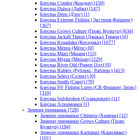
Блесны Condor (Кондор)
[159]
Блесны Daiwa (Дайва)
[147]
Блесны Deps (Дэпс)
[1]
Блесны Extreme Fishing (Экстрим Фишинг)
[367]
Блесны Grows Culture (Гровс Культур)
[634]
Блесны Jackall Timon (Джакал Тимон)
[0]
Блесны Kosadaka (Косадака)
[1077]
Блесны Mepps (Мепс)
[0]
Блесны Miari (Миари)
[15]
Блесны Myran (Мюран)
[229]
Блесны River Old (Ривер Олд)
[0]
Блесны Rublex (Рублекс, Раблекс)
[413]
Блесны Select (Селект)
[0]
Блесны Smith (Смит)
[79]
Блесны SV Fishing Lures (СВ Фишинг Люрс)
[310]
Блесны Solvkroken (Солвкрокен)
[11]
Блесны Алхимовки
[1]
Зимние приманки
[728]
Зимние приманки Chimera (Химера)
[32]
Зимние приманки Grows Culture (Гровс
Культур)
[194]
Зимние приманки Karismax (Каризмакс)
[101]