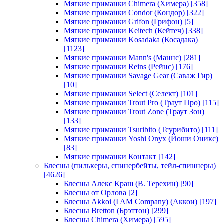
Мягкие приманки Chimera (Химера)
[358]
Мягкие приманки Condor (Кондор)
[322]
Мягкие приманки Grifon (Грифон)
[5]
Мягкие приманки Keitech (Кейтеч)
[338]
Мягкие приманки Kosadaka (Косадака)
[1123]
Мягкие приманки Mann's (Маннс)
[281]
Мягкие приманки Reins (Рейнс)
[176]
Мягкие приманки Savage Gear (Саваж Гир)
[10]
Мягкие приманки Select (Селект)
[101]
Мягкие приманки Trout Pro (Траут Про)
[115]
Мягкие приманки Trout Zone (Траут Зон)
[133]
Мягкие приманки Tsuribito (Тсурибито)
[111]
Мягкие приманки Yoshi Onyx (Йоши Оникс)
[83]
Мягкие приманки Контакт
[142]
Блесны (пилькеры, спинербейты, тейл-спиннеры)
[4626]
Блесны Алекс Краш (В. Терехин)
[90]
Блесны от Орлова
[2]
Блесны Akkoi (I AM Company) (Аккои)
[197]
Блесны Bretton (Брэттон)
[299]
Блесны Chimera (Химера)
[595]