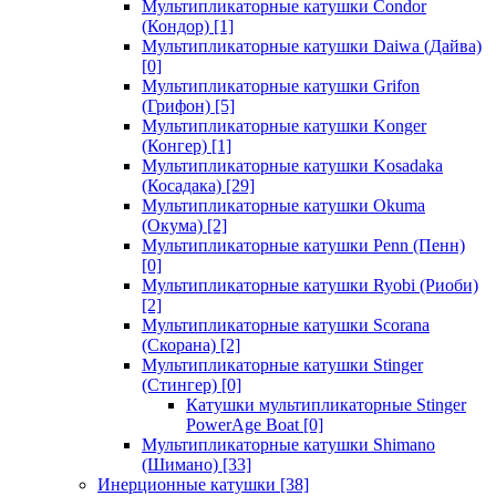
Мультипликаторные катушки Condor
(Кондор)
[1]
Мультипликаторные катушки Daiwa (Дайва)
[0]
Мультипликаторные катушки Grifon
(Грифон)
[5]
Мультипликаторные катушки Konger
(Конгер)
[1]
Мультипликаторные катушки Kosadaka
(Косадака)
[29]
Мультипликаторные катушки Okuma
(Окума)
[2]
Мультипликаторные катушки Penn (Пенн)
[0]
Мультипликаторные катушки Ryobi (Риоби)
[2]
Мультипликаторные катушки Scorana
(Скорана)
[2]
Мультипликаторные катушки Stinger
(Стингер)
[0]
Катушки мультипликаторные Stinger
PowerAge Boat
[0]
Мультипликаторные катушки Shimano
(Шимано)
[33]
Инерционные катушки
[38]