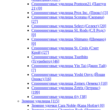
Спиннинговые удилища Pontoon21 (Пантун
21)
[0]
Спиннинговые удилища Prox Inc. (Прокс)
[3]
Спиннинговые удилища Scorana (Скорана)
[27]
Спиннинговые удилища Select (Селект)
[20]
Спиннинговые удилища SL Rods (СЛ Родс)
[0]
Спиннинговые удилища Shimano (Шимано)
[0]
Спиннинговые удилища St. Croix (Сэнт
Крой)
[27]
Спиннинговые удилища Tsuribito
(Тсурибито)
[46]
Спиннинговые удилища Yin Tai (Джин Тай)
[7]
Спиннинговые удилища Yoshi Onyx (Йоши
Оникс)
[16]
Спиннинговые удилища Zemex (Земекс)
[10]
Спиннинговые удилища Zetrix (Зетрикс)
[199]
Спиннинговые удилища б/у
[38]
Зимние удилища
[115]
Зимние удочки Cara Noble (Кара Нобле)
[0]
Зимние удочки Champion Rods (Чемпион