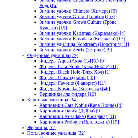
Родс)
[6]
Зимние удочки Chimera (Химера)
[6]
Зимние удочки Grifon (Грифон)
[53]
Зимние удочки Grows Culture (Гровс
Культур)
[19]
Зимние удочки Karismax (Карисмакс)
[4]
Зимние удочки Kosadaka (Косадака)
[17]
Зимние удилища Norstream (Норстрим)
[1]
Зимние удочки Zetrix (Зетрикс)
[9]
Фидерные удилища
[79]
Фидеры Aqua (Аква С.-Пб.)
[0]
Фидеры Cara Noble (Кара Нобле)
[11]
Фидеры Black Hole (Блэк Хол)
[1]
Фидеры Daiwa (Дайва)
[0]
Фидеры Favorite (Фаворит)
[11]
Фидеры Kosadaka (Косадака)
[46]
Вершинки для фидера
[10]
Карповые удилища
[34]
Карповики Cara Noble (Кара Нобле)
[4]
Карповики Daiwa (Дайва)
[0]
Карповики Kosadaka (Косадака)
[11]
Карповики Prologic (Пролоджик)
[19]
Жерлицы
[32]
Поплавочные удилища
[32]