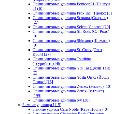
Спиннинговые удилища Pontoon21 (Пантун
21)
[0]
Спиннинговые удилища Prox Inc. (Прокс)
[3]
Спиннинговые удилища Scorana (Скорана)
[27]
Спиннинговые удилища Select (Селект)
[20]
Спиннинговые удилища SL Rods (СЛ Родс)
[0]
Спиннинговые удилища Shimano (Шимано)
[0]
Спиннинговые удилища St. Croix (Сэнт
Крой)
[27]
Спиннинговые удилища Tsuribito
(Тсурибито)
[46]
Спиннинговые удилища Yin Tai (Джин Тай)
[7]
Спиннинговые удилища Yoshi Onyx (Йоши
Оникс)
[16]
Спиннинговые удилища Zemex (Земекс)
[10]
Спиннинговые удилища Zetrix (Зетрикс)
[199]
Спиннинговые удилища б/у
[38]
Зимние удилища
[115]
Зимние удочки Cara Noble (Кара Нобле)
[0]
Зимние удочки Champion Rods (Чемпион