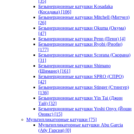
[35]
Безынерционные катушки Kosadaka
(Косадака)
[106]
Безынерционные катушки Mitchell (Митчел)
[26]
Безынерционные катушки Okuma (Окума)
[47]
Безынерционные катушки Penn (Пенн)
[4]
Безынерционные катушки Ryobi (Риоби)
[177]
Безынерционные катушки Scorana (Скорана)
[31]
Безынерционные катушки Shimano
(Шимано)
[161]
Безынерционные катушки SPRO (СПРО)
[42]
Безынерционные катушки Stinger (Стингер)
[136]
Безынерционные катушки Yin Tai (Джин
Тай)
[32]
Безынерционные катушки Yoshi Onyx (Йоши
Оникс)
[15]
Мультипликаторные катушки
[75]
Мультипликаторные катушки Abu Garcia
(Абу Гарсия)
[0]