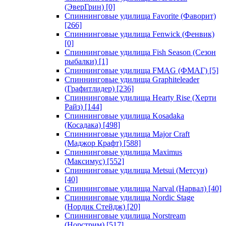
(ЭверГрин)
[0]
Спиннинговые удилища Favorite (Фаворит)
[266]
Спиннинговые удилища Fenwick (Фенвик)
[0]
Спиннинговые удилища Fish Season (Сезон
рыбалки)
[1]
Спиннинговые удилища FMAG (ФМАГ)
[5]
Спиннинговые удилища Graphiteleader
(Графитлидер)
[236]
Спиннинговые удилища Hearty Rise (Херти
Райз)
[144]
Спиннинговые удилища Kosadaka
(Косадака)
[498]
Спиннинговые удилища Major Craft
(Маджор Крафт)
[588]
Спиннинговые удилища Maximus
(Максимус)
[552]
Спиннинговые удилища Metsui (Метсуи)
[40]
Спиннинговые удилища Narval (Нарвал)
[40]
Спиннинговые удилища Nordic Stage
(Нордик Стейдж)
[20]
Спиннинговые удилища Norstream
(Норстрим)
[517]