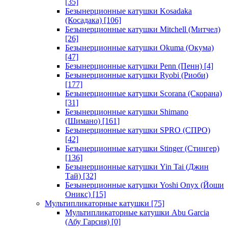
[35]
Безынерционные катушки Kosadaka
(Косадака)
[106]
Безынерционные катушки Mitchell (Митчел)
[26]
Безынерционные катушки Okuma (Окума)
[47]
Безынерционные катушки Penn (Пенн)
[4]
Безынерционные катушки Ryobi (Риоби)
[177]
Безынерционные катушки Scorana (Скорана)
[31]
Безынерционные катушки Shimano
(Шимано)
[161]
Безынерционные катушки SPRO (СПРО)
[42]
Безынерционные катушки Stinger (Стингер)
[136]
Безынерционные катушки Yin Tai (Джин
Тай)
[32]
Безынерционные катушки Yoshi Onyx (Йоши
Оникс)
[15]
Мультипликаторные катушки
[75]
Мультипликаторные катушки Abu Garcia
(Абу Гарсия)
[0]