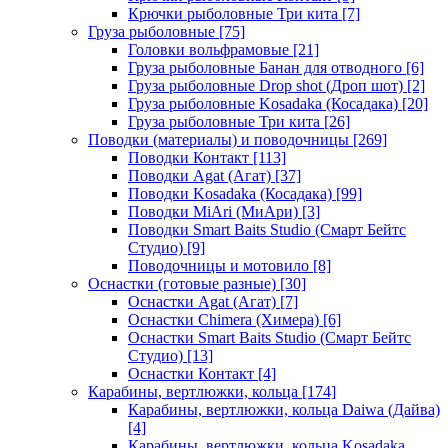
Крючки рыболовные Три кита
[7]
Груза рыболовные
[75]
Головки вольфрамовые
[21]
Груза рыболовные Банан для отводного
[6]
Груза рыболовные Drop shot (Дроп шот)
[2]
Груза рыболовные Kosadaka (Косадака)
[20]
Груза рыболовные Три кита
[26]
Поводки (материалы) и поводочницы
[269]
Поводки Контакт
[113]
Поводки Agat (Агат)
[37]
Поводки Kosadaka (Косадака)
[99]
Поводки MiAri (МиАри)
[3]
Поводки Smart Baits Studio (Смарт Бейтс
Студио)
[9]
Поводочницы и мотовило
[8]
Оснастки (готовые разные)
[30]
Оснастки Agat (Агат)
[7]
Оснастки Chimera (Химера)
[6]
Оснастки Smart Baits Studio (Смарт Бейтс
Студио)
[13]
Оснастки Контакт
[4]
Карабины, вертлюжки, кольца
[174]
Карабины, вертлюжки, кольца Daiwa (Дайва)
[4]
Карабины, вертлюжки, кольца Kosadaka