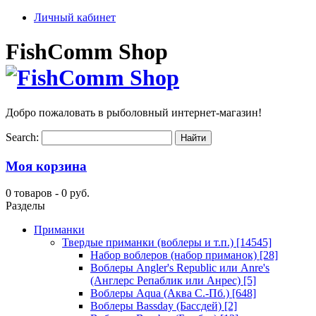
Личный кабинет
FishComm Shop
Добро пожаловать в рыболовный интернет-магазин!
Search:
Моя корзина
0 товаров -
0 руб.
Разделы
Приманки
Твердые приманки (воблеры и т.п.)
[14545]
Набор воблеров (набор приманок)
[28]
Воблеры Angler's Republic или Anre's
(Англерс Репаблик или Анрес)
[5]
Воблеры Aqua (Аква С.-Пб.)
[648]
Воблеры Bassday (Бассдей)
[2]