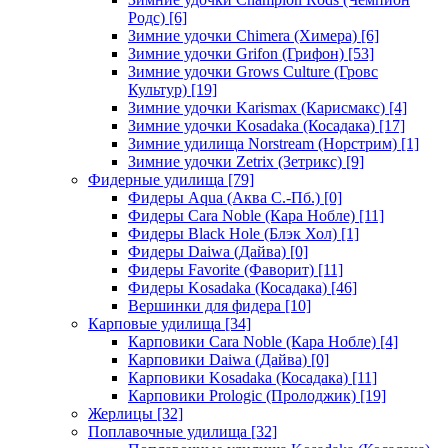
Родс)
[6]
Зимние удочки Chimera (Химера)
[6]
Зимние удочки Grifon (Грифон)
[53]
Зимние удочки Grows Culture (Гровс
Культур)
[19]
Зимние удочки Karismax (Карисмакс)
[4]
Зимние удочки Kosadaka (Косадака)
[17]
Зимние удилища Norstream (Норстрим)
[1]
Зимние удочки Zetrix (Зетрикс)
[9]
Фидерные удилища
[79]
Фидеры Aqua (Аква С.-Пб.)
[0]
Фидеры Cara Noble (Кара Нобле)
[11]
Фидеры Black Hole (Блэк Хол)
[1]
Фидеры Daiwa (Дайва)
[0]
Фидеры Favorite (Фаворит)
[11]
Фидеры Kosadaka (Косадака)
[46]
Вершинки для фидера
[10]
Карповые удилища
[34]
Карповики Cara Noble (Кара Нобле)
[4]
Карповики Daiwa (Дайва)
[0]
Карповики Kosadaka (Косадака)
[11]
Карповики Prologic (Пролоджик)
[19]
Жерлицы
[32]
Поплавочные удилища
[32]