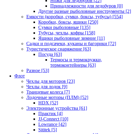
Ножи для ледобуров
[22]
Принадлежности для ледобуров
[0]
Другие разные рыболовные инструменты
[2]
Емкости (коробки, сумки, боксы, тубусы)
[554]
Коробки, боксы, ящики
[250]
Сумки рыболовные
[135]
Тубусы, чехлы, кофры
[158]
Ящики рыболовные зимние
[11]
Садки и подсачеки, куканы и багорики
[72]
Туристическое снаряжение
[63]
Посуда
[63]
Термосы и термокружки,
термоконтейнеры
[63]
Разное
[53]
Флот
Чехлы для моторов
[23]
Чехлы для лодок
[9]
Транцевые колеса
[7]
Лодочные моторы (ПЛМ)
[52]
HDX
[52]
Электронные устройства
[61]
Практик
[4]
JJ-Connect
[10]
Lowrance
[42]
Sititek
[5]