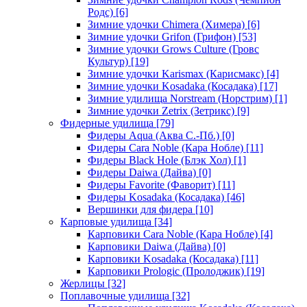
Родс)
[6]
Зимние удочки Chimera (Химера)
[6]
Зимние удочки Grifon (Грифон)
[53]
Зимние удочки Grows Culture (Гровс
Культур)
[19]
Зимние удочки Karismax (Карисмакс)
[4]
Зимние удочки Kosadaka (Косадака)
[17]
Зимние удилища Norstream (Норстрим)
[1]
Зимние удочки Zetrix (Зетрикс)
[9]
Фидерные удилища
[79]
Фидеры Aqua (Аква С.-Пб.)
[0]
Фидеры Cara Noble (Кара Нобле)
[11]
Фидеры Black Hole (Блэк Хол)
[1]
Фидеры Daiwa (Дайва)
[0]
Фидеры Favorite (Фаворит)
[11]
Фидеры Kosadaka (Косадака)
[46]
Вершинки для фидера
[10]
Карповые удилища
[34]
Карповики Cara Noble (Кара Нобле)
[4]
Карповики Daiwa (Дайва)
[0]
Карповики Kosadaka (Косадака)
[11]
Карповики Prologic (Пролоджик)
[19]
Жерлицы
[32]
Поплавочные удилища
[32]