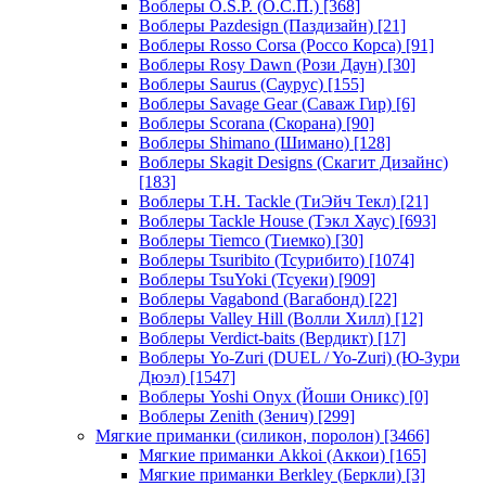
Воблеры O.S.P. (О.С.П.)
[368]
Воблеры Pazdesign (Паздизайн)
[21]
Воблеры Rosso Corsa (Россо Корса)
[91]
Воблеры Rosy Dawn (Рози Даун)
[30]
Воблеры Saurus (Саурус)
[155]
Воблеры Savage Gear (Саваж Гир)
[6]
Воблеры Scorana (Скорана)
[90]
Воблеры Shimano (Шимано)
[128]
Воблеры Skagit Designs (Скагит Дизайнс)
[183]
Воблеры T.H. Tackle (ТиЭйч Текл)
[21]
Воблеры Tackle House (Тэкл Хаус)
[693]
Воблеры Tiemco (Тиемко)
[30]
Воблеры Tsuribito (Тсурибито)
[1074]
Воблеры TsuYoki (Тсуеки)
[909]
Воблеры Vagabond (Вагабонд)
[22]
Воблеры Valley Hill (Волли Хилл)
[12]
Воблеры Verdict-baits (Вердикт)
[17]
Воблеры Yo-Zuri (DUEL / Yo-Zuri) (Ю-Зури
Дюэл)
[1547]
Воблеры Yoshi Onyx (Йоши Оникс)
[0]
Воблеры Zenith (Зенич)
[299]
Мягкие приманки (силикон, поролон)
[3466]
Мягкие приманки Akkoi (Аккои)
[165]
Мягкие приманки Berkley (Беркли)
[3]