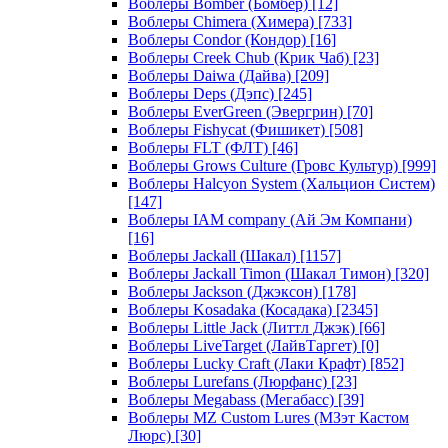
Воблеры Bomber (Бомбер)
[12]
Воблеры Chimera (Химера)
[733]
Воблеры Condor (Кондор)
[16]
Воблеры Creek Chub (Крик Чаб)
[23]
Воблеры Daiwa (Дайва)
[209]
Воблеры Deps (Дэпс)
[245]
Воблеры EverGreen (Эвергрин)
[70]
Воблеры Fishycat (Фишикет)
[508]
Воблеры FLT (ФЛТ)
[46]
Воблеры Grows Culture (Гровс Культур)
[999]
Воблеры Halcyon System (Хальцион Систем)
[147]
Воблеры IAM company (Ай Эм Компани)
[16]
Воблеры Jackall (Шакал)
[1157]
Воблеры Jackall Timon (Шакал Тимон)
[320]
Воблеры Jackson (Джэксон)
[178]
Воблеры Kosadaka (Косадака)
[2345]
Воблеры Little Jack (Литтл Джэк)
[66]
Воблеры LiveTarget (ЛайвТаргет)
[0]
Воблеры Lucky Craft (Лаки Крафт)
[852]
Воблеры Lurefans (Люрфанс)
[23]
Воблеры Megabass (Мегабасс)
[39]
Воблеры MZ Custom Lures (МЗэт Кастом
Люрс)
[30]