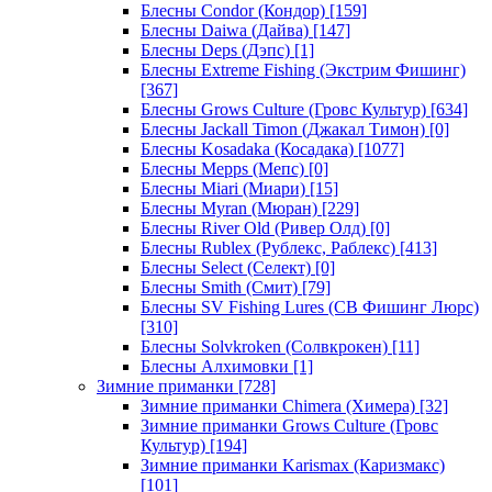
Блесны Condor (Кондор)
[159]
Блесны Daiwa (Дайва)
[147]
Блесны Deps (Дэпс)
[1]
Блесны Extreme Fishing (Экстрим Фишинг)
[367]
Блесны Grows Culture (Гровс Культур)
[634]
Блесны Jackall Timon (Джакал Тимон)
[0]
Блесны Kosadaka (Косадака)
[1077]
Блесны Mepps (Мепс)
[0]
Блесны Miari (Миари)
[15]
Блесны Myran (Мюран)
[229]
Блесны River Old (Ривер Олд)
[0]
Блесны Rublex (Рублекс, Раблекс)
[413]
Блесны Select (Селект)
[0]
Блесны Smith (Смит)
[79]
Блесны SV Fishing Lures (СВ Фишинг Люрс)
[310]
Блесны Solvkroken (Солвкрокен)
[11]
Блесны Алхимовки
[1]
Зимние приманки
[728]
Зимние приманки Chimera (Химера)
[32]
Зимние приманки Grows Culture (Гровс
Культур)
[194]
Зимние приманки Karismax (Каризмакс)
[101]