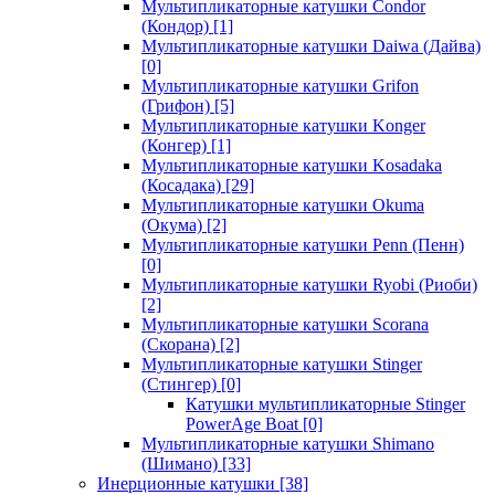
Мультипликаторные катушки Condor
(Кондор)
[1]
Мультипликаторные катушки Daiwa (Дайва)
[0]
Мультипликаторные катушки Grifon
(Грифон)
[5]
Мультипликаторные катушки Konger
(Конгер)
[1]
Мультипликаторные катушки Kosadaka
(Косадака)
[29]
Мультипликаторные катушки Okuma
(Окума)
[2]
Мультипликаторные катушки Penn (Пенн)
[0]
Мультипликаторные катушки Ryobi (Риоби)
[2]
Мультипликаторные катушки Scorana
(Скорана)
[2]
Мультипликаторные катушки Stinger
(Стингер)
[0]
Катушки мультипликаторные Stinger
PowerAge Boat
[0]
Мультипликаторные катушки Shimano
(Шимано)
[33]
Инерционные катушки
[38]