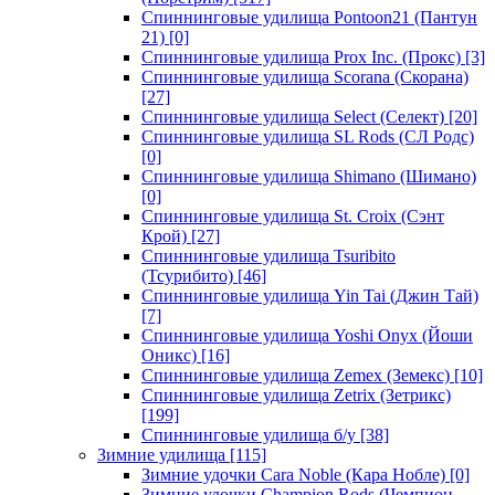
Спиннинговые удилища Pontoon21 (Пантун
21)
[0]
Спиннинговые удилища Prox Inc. (Прокс)
[3]
Спиннинговые удилища Scorana (Скорана)
[27]
Спиннинговые удилища Select (Селект)
[20]
Спиннинговые удилища SL Rods (СЛ Родс)
[0]
Спиннинговые удилища Shimano (Шимано)
[0]
Спиннинговые удилища St. Croix (Сэнт
Крой)
[27]
Спиннинговые удилища Tsuribito
(Тсурибито)
[46]
Спиннинговые удилища Yin Tai (Джин Тай)
[7]
Спиннинговые удилища Yoshi Onyx (Йоши
Оникс)
[16]
Спиннинговые удилища Zemex (Земекс)
[10]
Спиннинговые удилища Zetrix (Зетрикс)
[199]
Спиннинговые удилища б/у
[38]
Зимние удилища
[115]
Зимние удочки Cara Noble (Кара Нобле)
[0]
Зимние удочки Champion Rods (Чемпион