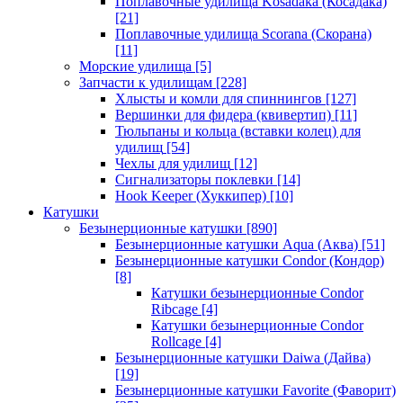
Поплавочные удилища Kosadaka (Косадака)
[21]
Поплавочные удилища Scorana (Скорана)
[11]
Морские удилища
[5]
Запчасти к удилищам
[228]
Хлысты и комли для спиннингов
[127]
Вершинки для фидера (квивертип)
[11]
Тюльпаны и кольца (вставки колец) для
удилищ
[54]
Чехлы для удилищ
[12]
Сигнализаторы поклевки
[14]
Hook Keeper (Хуккипер)
[10]
Катушки
Безынерционные катушки
[890]
Безынерционные катушки Aqua (Аква)
[51]
Безынерционные катушки Condor (Кондор)
[8]
Катушки безынерционные Condor
Ribcage
[4]
Катушки безынерционные Condor
Rollcage
[4]
Безынерционные катушки Daiwa (Дайва)
[19]
Безынерционные катушки Favorite (Фаворит)