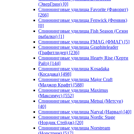
(ЭверГрин)
[0]
Спиннинговые удилища Favorite (Фаворит)
[266]
Спиннинговые удилища Fenwick (Фенвик)
[0]
Спиннинговые удилища Fish Season (Сезон
рыбалки)
[1]
Спиннинговые удилища FMAG (ФМАГ)
[5]
Спиннинговые удилища Graphiteleader
(Графитлидер)
[236]
Спиннинговые удилища Hearty Rise (Херти
Райз)
[144]
Спиннинговые удилища Kosadaka
(Косадака)
[498]
Спиннинговые удилища Major Craft
(Маджор Крафт)
[588]
Спиннинговые удилища Maximus
(Максимус)
[552]
Спиннинговые удилища Metsui (Метсуи)
[40]
Спиннинговые удилища Narval (Нарвал)
[40]
Спиннинговые удилища Nordic Stage
(Нордик Стейдж)
[20]
Спиннинговые удилища Norstream
(Норстрим)
[517]