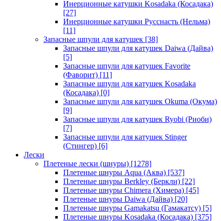
Инерционные катушки Kosadaka (Косадака)
[27]
Инерционные катушки Русснасть (Нельма)
[11]
Запасные шпули для катушек
[38]
Запасные шпули для катушек Daiwa (Дайва)
[5]
Запасные шпули для катушек Favorite
(Фаворит)
[11]
Запасные шпули для катушек Kosadaka
(Косадака)
[0]
Запасные шпули для катушек Okuma (Окума)
[9]
Запасные шпули для катушек Ryobi (Риоби)
[7]
Запасные шпули для катушек Stinger
(Стингер)
[6]
Лески
Плетеные лески (шнуры)
[1278]
Плетеные шнуры Aqua (Аква)
[537]
Плетеные шнуры Berkley (Беркли)
[22]
Плетеные шнуры Chimera (Химера)
[45]
Плетеные шнуры Daiwa (Дайва)
[20]
Плетеные шнуры Gamakatsu (Гамакатсу)
[5]
Плетеные шнуры Kosadaka (Косадака)
[375]