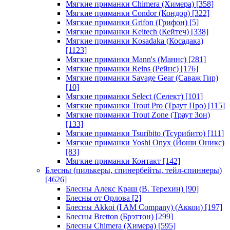
Мягкие приманки Chimera (Химера)
[358]
Мягкие приманки Condor (Кондор)
[322]
Мягкие приманки Grifon (Грифон)
[5]
Мягкие приманки Keitech (Кейтеч)
[338]
Мягкие приманки Kosadaka (Косадака)
[1123]
Мягкие приманки Mann's (Маннс)
[281]
Мягкие приманки Reins (Рейнс)
[176]
Мягкие приманки Savage Gear (Саваж Гир)
[10]
Мягкие приманки Select (Селект)
[101]
Мягкие приманки Trout Pro (Траут Про)
[115]
Мягкие приманки Trout Zone (Траут Зон)
[133]
Мягкие приманки Tsuribito (Тсурибито)
[111]
Мягкие приманки Yoshi Onyx (Йоши Оникс)
[83]
Мягкие приманки Контакт
[142]
Блесны (пилькеры, спинербейты, тейл-спиннеры)
[4626]
Блесны Алекс Краш (В. Терехин)
[90]
Блесны от Орлова
[2]
Блесны Akkoi (I AM Company) (Аккои)
[197]
Блесны Bretton (Брэттон)
[299]
Блесны Chimera (Химера)
[595]