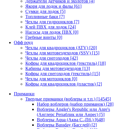
Держатели датчиков и эхолотов
[4]
Якоря для лодок и фалы
[61]
Сумки для лодок
[5]
Топливные баки
[7]
Чехлы для гидроциклов
[7]
Клей ПВХ для лодок
[24]
Насосы для лодок ПВХ
[0]
Гребные винты
[0]
Офф роуд
Чехлы для квадроциклов (ATV)
[20]
Чехлы для мотовездеходов (SSV)
[15]
Чехлы для снегоходов
[42]
Кофры для квадроциклов (текстиль)
[18]
Кабины для мотовездеходов
[13]
Кофры для снегоходов (текстиль)
[15]
Чехлы для мотоциклов
[0]
Кофры для квадроциклов (пластик)
[2]
Приманки
Твердые приманки (воблеры и т.п.)
[14545]
Набор воблеров (набор приманок)
[28]
Воблеры Angler's Republic или Anre's
(Англерс Репаблик или Анрес)
[5]
Воблеры Aqua (Аква С.-Пб.)
[648]
Воблеры Bassday (Бассдей)
[2]