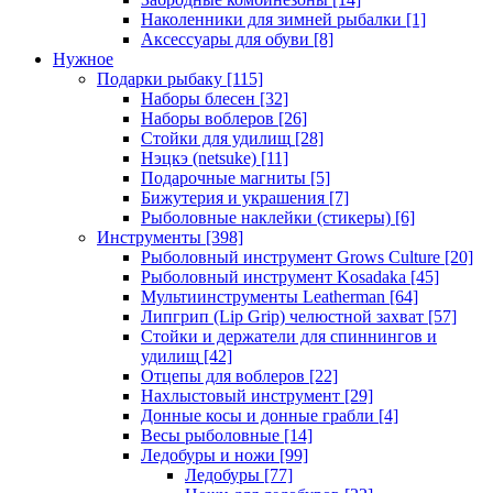
Наколенники для зимней рыбалки
[1]
Аксессуары для обуви
[8]
Нужное
Подарки рыбаку
[115]
Наборы блесен
[32]
Наборы воблеров
[26]
Стойки для удилищ
[28]
Нэцкэ (netsuke)
[11]
Подарочные магниты
[5]
Бижутерия и украшения
[7]
Рыболовные наклейки (стикеры)
[6]
Инструменты
[398]
Рыболовный инструмент Grows Culture
[20]
Рыболовный инструмент Kosadaka
[45]
Мультиинструменты Leatherman
[64]
Липгрип (Lip Grip) челюстной захват
[57]
Стойки и держатели для спиннингов и
удилищ
[42]
Отцепы для воблеров
[22]
Нахлыстовый инструмент
[29]
Донные косы и донные грабли
[4]
Весы рыболовные
[14]
Ледобуры и ножи
[99]
Ледобуры
[77]