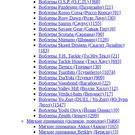
Воблеры O.S.P. (О.С.П.)
[368]
Воблеры Pazdesign (Паздизайн)
[21]
Воблеры Rosso Corsa (Россо Корса)
[91]
Воблеры Rosy Dawn (Рози Даун)
[30]
Воблеры Saurus (Саурус)
[155]
Воблеры Savage Gear (Саваж Гир)
[6]
Воблеры Scorana (Скорана)
[90]
Воблеры Shimano (Шимано)
[128]
Воблеры Skagit Designs (Скагит Дизайнс)
[183]
Воблеры T.H. Tackle (ТиЭйч Текл)
[21]
Воблеры Tackle House (Тэкл Хаус)
[693]
Воблеры Tiemco (Тиемко)
[30]
Воблеры Tsuribito (Тсурибито)
[1074]
Воблеры TsuYoki (Тсуеки)
[909]
Воблеры Vagabond (Вагабонд)
[22]
Воблеры Valley Hill (Волли Хилл)
[12]
Воблеры Verdict-baits (Вердикт)
[17]
Воблеры Yo-Zuri (DUEL / Yo-Zuri) (Ю-Зури
Дюэл)
[1547]
Воблеры Yoshi Onyx (Йоши Оникс)
[0]
Воблеры Zenith (Зенич)
[299]
Мягкие приманки (силикон, поролон)
[3466]
Мягкие приманки Akkoi (Аккои)
[165]
Мягкие приманки Berkley (Беркли)
[3]