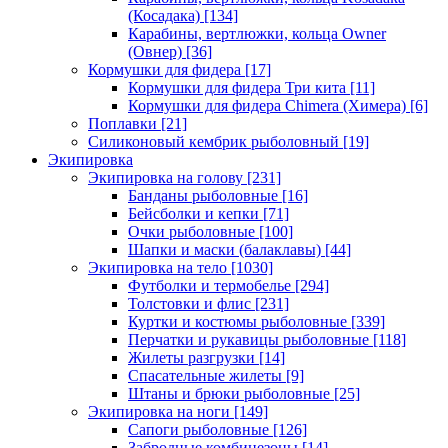
(Косадака)
[134]
Карабины, вертлюжки, кольца Owner
(Овнер)
[36]
Кормушки для фидера
[17]
Кормушки для фидера Три кита
[11]
Кормушки для фидера Chimera (Химера)
[6]
Поплавки
[21]
Силиконовый кембрик рыболовный
[19]
Экипировка
Экипировка на голову
[231]
Банданы рыболовные
[16]
Бейсболки и кепки
[71]
Очки рыболовные
[100]
Шапки и маски (балаклавы)
[44]
Экипировка на тело
[1030]
Футболки и термобелье
[294]
Толстовки и флис
[231]
Куртки и костюмы рыболовные
[339]
Перчатки и рукавицы рыболовные
[118]
Жилеты разгрузки
[14]
Спасательные жилеты
[9]
Штаны и брюки рыболовные
[25]
Экипировка на ноги
[149]
Сапоги рыболовные
[126]
Забродные комбинезоны
[14]