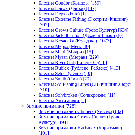
Блесны Condor (Кондор)
[159]
Блесны Daiwa (Дайва)
[147]
Блесны Deps (Дэпс)
[1]
Блесны Extreme Fishing (Экстрим Фишинг)
[367]
Блесны Grows Culture (Гровс Культур)
[634]
Блесны Jackall Timon (Джакал Тимон)
[0]
Блесны Kosadaka (Косадака)
[1077]
Блесны Mepps (Мепс)
[0]
Блесны Miari (Миари)
[15]
Блесны Myran (Мюран)
[229]
Блесны River Old (Ривер Олд)
[0]
Блесны Rublex (Рублекс, Раблекс)
[413]
Блесны Select (Селект)
[0]
Блесны Smith (Смит)
[79]
Блесны SV Fishing Lures (СВ Фишинг Люрс)
[310]
Блесны Solvkroken (Солвкрокен)
[11]
Блесны Алхимовки
[1]
Зимние приманки
[728]
Зимние приманки Chimera (Химера)
[32]
Зимние приманки Grows Culture (Гровс
Культур)
[194]
Зимние приманки Karismax (Каризмакс)
[101]