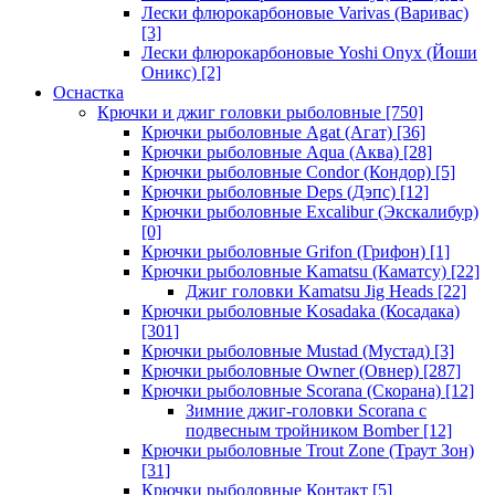
Лески флюрокарбоновые Varivas (Варивас)
[3]
Лески флюрокарбоновые Yoshi Onyx (Йоши
Оникс)
[2]
Оснастка
Крючки и джиг головки рыболовные
[750]
Крючки рыболовные Agat (Агат)
[36]
Крючки рыболовные Aqua (Аква)
[28]
Крючки рыболовные Condor (Кондор)
[5]
Крючки рыболовные Deps (Дэпс)
[12]
Крючки рыболовные Excalibur (Экскалибур)
[0]
Крючки рыболовные Grifon (Грифон)
[1]
Крючки рыболовные Kamatsu (Каматсу)
[22]
Джиг головки Kamatsu Jig Heads
[22]
Крючки рыболовные Kosadaka (Косадака)
[301]
Крючки рыболовные Mustad (Мустад)
[3]
Крючки рыболовные Owner (Овнер)
[287]
Крючки рыболовные Scorana (Скорана)
[12]
Зимние джиг-головки Scorana с
подвесным тройником Bomber
[12]
Крючки рыболовные Trout Zone (Траут Зон)
[31]
Крючки рыболовные Контакт
[5]