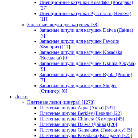
Инерционные катушки Kosadaka (Косадака)
[27]
Инерционные катушки Русснасть (Нельма)
[11]
Запасные шпули для катушек
[38]
Запасные шпули для катушек Daiwa (Дайва)
[5]
Запасные шпули для катушек Favorite
(Фаворит)
[11]
Запасные шпули для катушек Kosadaka
(Косадака)
[0]
Запасные шпули для катушек Okuma (Окума)
[9]
Запасные шпули для катушек Ryobi (Риоби)
[7]
Запасные шпули для катушек Stinger
(Стингер)
[6]
Лески
Плетеные лески (шнуры)
[1278]
Плетеные шнуры Aqua (Аква)
[537]
Плетеные шнуры Berkley (Беркли)
[22]
Плетеные шнуры Chimera (Химера)
[45]
Плетеные шнуры Daiwa (Дайва)
[20]
Плетеные шнуры Gamakatsu (Гамакатсу)
[5]
Плетеные шнуры Kosadaka (Косадака)
[375]