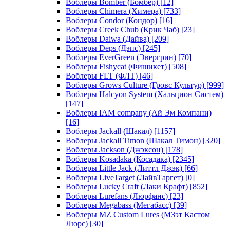
Воблеры Bomber (Бомбер)
[12]
Воблеры Chimera (Химера)
[733]
Воблеры Condor (Кондор)
[16]
Воблеры Creek Chub (Крик Чаб)
[23]
Воблеры Daiwa (Дайва)
[209]
Воблеры Deps (Дэпс)
[245]
Воблеры EverGreen (Эвергрин)
[70]
Воблеры Fishycat (Фишикет)
[508]
Воблеры FLT (ФЛТ)
[46]
Воблеры Grows Culture (Гровс Культур)
[999]
Воблеры Halcyon System (Хальцион Систем)
[147]
Воблеры IAM company (Ай Эм Компани)
[16]
Воблеры Jackall (Шакал)
[1157]
Воблеры Jackall Timon (Шакал Тимон)
[320]
Воблеры Jackson (Джэксон)
[178]
Воблеры Kosadaka (Косадака)
[2345]
Воблеры Little Jack (Литтл Джэк)
[66]
Воблеры LiveTarget (ЛайвТаргет)
[0]
Воблеры Lucky Craft (Лаки Крафт)
[852]
Воблеры Lurefans (Люрфанс)
[23]
Воблеры Megabass (Мегабасс)
[39]
Воблеры MZ Custom Lures (МЗэт Кастом
Люрс)
[30]