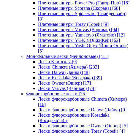
Плетеные шнуры Power Pro (Пауэр Про)
[16]
Плетеные шнуры Scorana (Скорана)
[68]
Плетеные шнуры Spiderwire (Спайдервайр)
[8]
Плетеные шнуры Toray (Торей)
[9]
Плетеные шнуры Varivas (Варивас)
[94]
Плетеные шнуры Yamatoyo (Яматойо)
[12]
Плетеные шнуры YGK (ЮДжиКей)
[62]
Плетеные шнуры Yoshi Onyx (Йоши Оникс)
[5]
Монофильные лески (нейлоновые)
[411]
Леска Клинская
[0]
Лески Chimera (Химера)
[233]
Лески Daiwa (Дайва)
[48]
Лески Kosadaka (Косадака)
[39]
Лески Owner (Овнер)
[17]
Лески Varivas (Варивас)
[74]
Флюрокарбоновые лески
[75]
Лески флюрокарбоновые Chimera (Химера)
[16]
Лески флюрокарбоновые Daiwa (Дайва)
[0]
Лески флюрокарбоновые Kosadaka
(Косадака)
[45]
Лески флюрокарбоновые Owner (Овнер)
[5]
Лески флюрокарбоновые Toray (Торей)
[4]