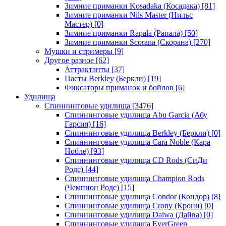
Зимние приманки Kosadaka (Косадака)
[81]
Зимние приманки Nils Master (Нильс
Мастер)
[0]
Зимние приманки Rapala (Рапала)
[50]
Зимние приманки Scorana (Скорана)
[270]
Мушки и стримеры
[9]
Другое разное
[62]
Аттрактанты
[37]
Пасты Berkley (Беркли)
[19]
Фиксаторы приманок и бойлов
[6]
Удилища
Спиннинговые удилища
[3476]
Спиннинговые удилища Abu Garcia (Абу
Гарсия)
[16]
Спиннинговые удилища Berkley (Беркли)
[0]
Спиннинговые удилища Cara Noble (Кара
Нобле)
[93]
Спиннинговые удилища CD Rods (СиДи
Родс)
[44]
Спиннинговые удилища Champion Rods
(Чемпион Родс)
[15]
Спиннинговые удилища Condor (Кондор)
[8]
Спиннинговые удилища Crony (Крони)
[0]
Спиннинговые удилища Daiwa (Дайва)
[0]
Спиннинговые удилища EverGreen