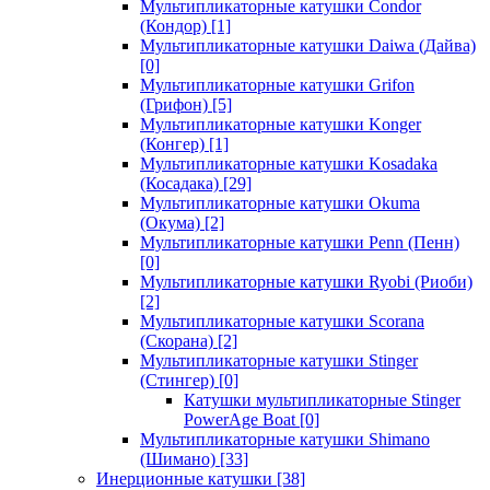
Мультипликаторные катушки Condor
(Кондор)
[1]
Мультипликаторные катушки Daiwa (Дайва)
[0]
Мультипликаторные катушки Grifon
(Грифон)
[5]
Мультипликаторные катушки Konger
(Конгер)
[1]
Мультипликаторные катушки Kosadaka
(Косадака)
[29]
Мультипликаторные катушки Okuma
(Окума)
[2]
Мультипликаторные катушки Penn (Пенн)
[0]
Мультипликаторные катушки Ryobi (Риоби)
[2]
Мультипликаторные катушки Scorana
(Скорана)
[2]
Мультипликаторные катушки Stinger
(Стингер)
[0]
Катушки мультипликаторные Stinger
PowerAge Boat
[0]
Мультипликаторные катушки Shimano
(Шимано)
[33]
Инерционные катушки
[38]