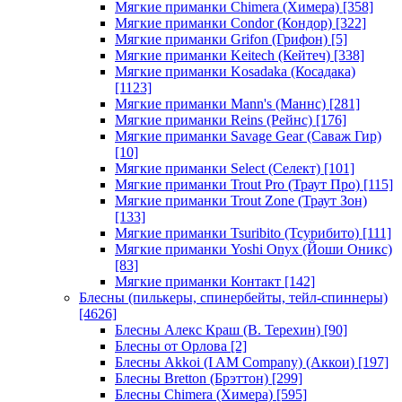
Мягкие приманки Chimera (Химера)
[358]
Мягкие приманки Condor (Кондор)
[322]
Мягкие приманки Grifon (Грифон)
[5]
Мягкие приманки Keitech (Кейтеч)
[338]
Мягкие приманки Kosadaka (Косадака)
[1123]
Мягкие приманки Mann's (Маннс)
[281]
Мягкие приманки Reins (Рейнс)
[176]
Мягкие приманки Savage Gear (Саваж Гир)
[10]
Мягкие приманки Select (Селект)
[101]
Мягкие приманки Trout Pro (Траут Про)
[115]
Мягкие приманки Trout Zone (Траут Зон)
[133]
Мягкие приманки Tsuribito (Тсурибито)
[111]
Мягкие приманки Yoshi Onyx (Йоши Оникс)
[83]
Мягкие приманки Контакт
[142]
Блесны (пилькеры, спинербейты, тейл-спиннеры)
[4626]
Блесны Алекс Краш (В. Терехин)
[90]
Блесны от Орлова
[2]
Блесны Akkoi (I AM Company) (Аккои)
[197]
Блесны Bretton (Брэттон)
[299]
Блесны Chimera (Химера)
[595]