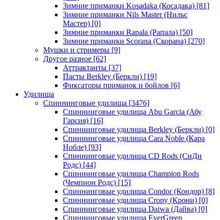
Зимние приманки Kosadaka (Косадака)
[81]
Зимние приманки Nils Master (Нильс
Мастер)
[0]
Зимние приманки Rapala (Рапала)
[50]
Зимние приманки Scorana (Скорана)
[270]
Мушки и стримеры
[9]
Другое разное
[62]
Аттрактанты
[37]
Пасты Berkley (Беркли)
[19]
Фиксаторы приманок и бойлов
[6]
Удилища
Спиннинговые удилища
[3476]
Спиннинговые удилища Abu Garcia (Абу
Гарсия)
[16]
Спиннинговые удилища Berkley (Беркли)
[0]
Спиннинговые удилища Cara Noble (Кара
Нобле)
[93]
Спиннинговые удилища CD Rods (СиДи
Родс)
[44]
Спиннинговые удилища Champion Rods
(Чемпион Родс)
[15]
Спиннинговые удилища Condor (Кондор)
[8]
Спиннинговые удилища Crony (Крони)
[0]
Спиннинговые удилища Daiwa (Дайва)
[0]
Спиннинговые удилища EverGreen