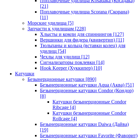
Поплавочные удилища Kosadaka (Косадака)
[21]
Поплавочные удилища Scorana (Скорана)
[11]
Морские удилища
[5]
Запчасти к удилищам
[228]
Хлысты и комли для спиннингов
[127]
Вершинки для фидера (квивертип)
[11]
Тюльпаны и кольца (вставки колец) для
удилищ
[54]
Чехлы для удилищ
[12]
Сигнализаторы поклевки
[14]
Hook Keeper (Хуккипер)
[10]
Катушки
Безынерционные катушки
[890]
Безынерционные катушки Aqua (Аква)
[51]
Безынерционные катушки Condor (Кондор)
[8]
Катушки безынерционные Condor
Ribcage
[4]
Катушки безынерционные Condor
Rollcage
[4]
Безынерционные катушки Daiwa (Дайва)
[19]
Безынерционные катушки Favorite (Фаворит)