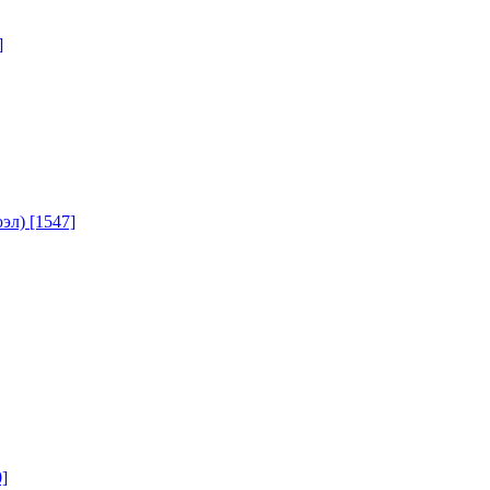
]
юэл)
[1547]
]