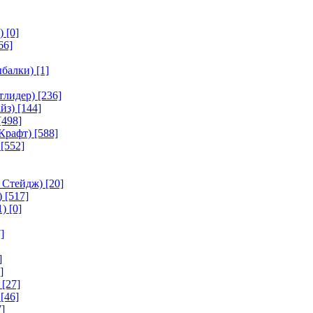
)
[0]
66]
ыбалки)
[1]
тлидер)
[236]
йз)
[144]
[498]
Крафт)
[588]
[552]
 Стейдж)
[20]
)
[517]
1)
[0]
]
]
]
[27]
[46]
]