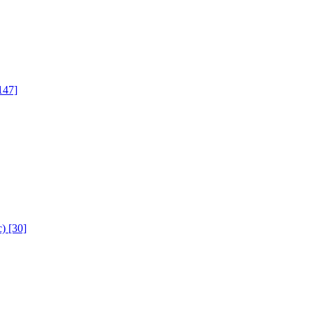
147]
с)
[30]