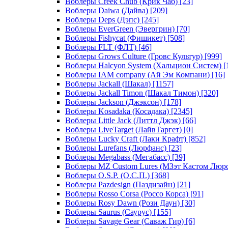
Воблеры Creek Chub (Крик Чаб)
[23]
Воблеры Daiwa (Дайва)
[209]
Воблеры Deps (Дэпс)
[245]
Воблеры EverGreen (Эвергрин)
[70]
Воблеры Fishycat (Фишикет)
[508]
Воблеры FLT (ФЛТ)
[46]
Воблеры Grows Culture (Гровс Культур)
[999]
Воблеры Halcyon System (Хальцион Систем)
[
Воблеры IAM company (Ай Эм Компани)
[16]
Воблеры Jackall (Шакал)
[1157]
Воблеры Jackall Timon (Шакал Тимон)
[320]
Воблеры Jackson (Джэксон)
[178]
Воблеры Kosadaka (Косадака)
[2345]
Воблеры Little Jack (Литтл Джэк)
[66]
Воблеры LiveTarget (ЛайвТаргет)
[0]
Воблеры Lucky Craft (Лаки Крафт)
[852]
Воблеры Lurefans (Люрфанс)
[23]
Воблеры Megabass (Мегабасс)
[39]
Воблеры MZ Custom Lures (МЗэт Кастом Люр
Воблеры O.S.P. (О.С.П.)
[368]
Воблеры Pazdesign (Паздизайн)
[21]
Воблеры Rosso Corsa (Россо Корса)
[91]
Воблеры Rosy Dawn (Рози Даун)
[30]
Воблеры Saurus (Саурус)
[155]
Воблеры Savage Gear (Саваж Гир)
[6]