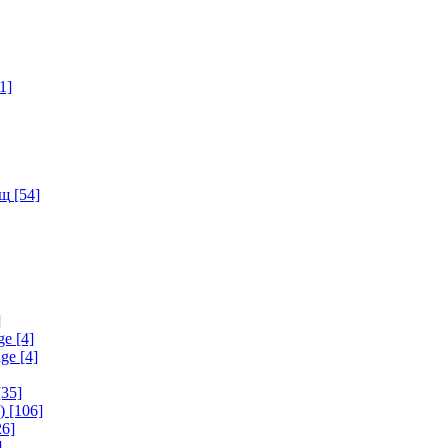
1]
ищ
[54]
]
ge
[4]
age
[4]
35]
)
[106]
6]
]