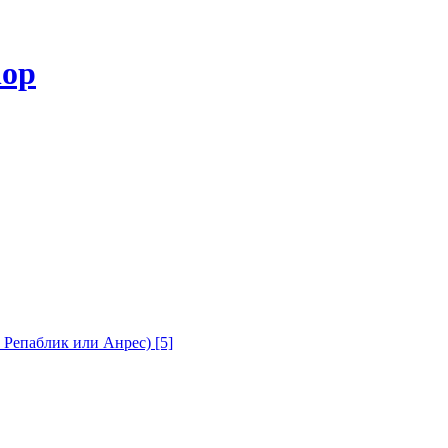
с Репаблик или Анрес)
[5]