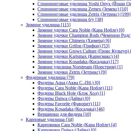
Спиннинговые удилища Yoshi Onyx (Йоши О
Спиннинговые удилища Zemex (Земекс)
[10]
Спиннинговые удилища Zetrix (Зетрикс)
[199]
Спиннинговые удилища б/у
[38]
Зимние удилища
[115]
Зимние удочки Cara Noble (Кара Нобле)
[0]
Зимние удочки Champion Rods (Чемпион Родс
Зимние удочки Chimera (Химера)
[6]
Зимние удочки Grifon (Грифон)
[53]
Зимние удочки Grows Culture (Гровс Культур)
Зимние удочки Karismax (Карисмакс)
[4]
Зимние удочки Kosadaka (Косадака)
[17]
Зимние удилища Norstream (Норстрим)
[1]
Зимние удочки Zetrix (Зетрикс)
[9]
Фидерные удилища
[79]
Фидеры Aqua (Аква С.-Пб.)
[0]
Фидеры Cara Noble (Кара Нобле)
[11]
Фидеры Black Hole (Блэк Хол)
[1]
Фидеры Daiwa (Дайва)
[0]
Фидеры Favorite (Фаворит)
[11]
Фидеры Kosadaka (Косадака)
[46]
Вершинки для фидера
[10]
Карповые удилища
[34]
Карповики Cara Noble (Кара Нобле)
[4]
Карповики Daiwa (Дайва)
[0]