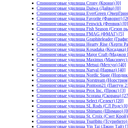
Спиннинговые удилища Crony (Крони)
[0]
Спиннинговые удилища Daiwa (Дайва)
[0]
Спиннинговые удилища EverGreen (ЭверГрин
Спиннинговые удилища Favorite (Фаворит)
[2
Спиннинговые удилища Fenwick (Фенвик)
[0]
Спиннинговые удилища Fish Season (Сезон р
Спиннинговые удилища FMAG (ФМАГ)
[5]
Спиннинговые удилища Graphiteleader (Графи
Спиннинговые удилища Hearty Rise (Херти Ра
Спиннинговые удилища Kosadaka (Косадака)
Спиннинговые удилища Major Craft (Маджор 
Спиннинговые удилища Maximus (Максимус)
Спиннинговые удилища Metsui (Метсуи)
[40]
Спиннинговые удилища Narval (Нарвал)
[40]
Спиннинговые удилища Nordic Stage (Нордик
Спиннинговые удилища Norstream (Норстрим
Спиннинговые удилища Pontoon21 (Пантун 2
Спиннинговые удилища Prox Inc. (Прокс)
[3]
Спиннинговые удилища Scorana (Скорана)
[27
Спиннинговые удилища Select (Селект)
[20]
Спиннинговые удилища SL Rods (СЛ Родс)
[0
Спиннинговые удилища Shimano (Шимано)
[0
Спиннинговые удилища St. Croix (Сэнт Крой)
Спиннинговые удилища Tsuribito (Тсурибито)
Спиннинговые удилища Yin Tai (Джин Тай)
[7