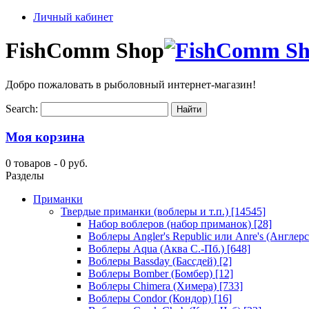
Личный кабинет
FishComm Shop
Добро пожаловать в рыболовный интернет-магазин!
Search:
Моя корзина
0 товаров -
0 руб.
Разделы
Приманки
Твердые приманки (воблеры и т.п.)
[14545]
Набор воблеров (набор приманок)
[28]
Воблеры Angler's Republic или Anre's (Англер
Воблеры Aqua (Аква С.-Пб.)
[648]
Воблеры Bassday (Бассдей)
[2]
Воблеры Bomber (Бомбер)
[12]
Воблеры Chimera (Химера)
[733]
Воблеры Condor (Кондор)
[16]