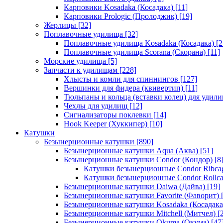
Карповики Kosadaka (Косадака)
[11]
Карповики Prologic (Пролоджик)
[19]
Жерлицы
[32]
Поплавочные удилища
[32]
Поплавочные удилища Kosadaka (Косадака)
[2
Поплавочные удилища Scorana (Скорана)
[11]
Морские удилища
[5]
Запчасти к удилищам
[228]
Хлысты и комли для спиннингов
[127]
Вершинки для фидера (квивертип)
[11]
Тюльпаны и кольца (вставки колец) для удил
Чехлы для удилищ
[12]
Сигнализаторы поклевки
[14]
Hook Keeper (Хуккипер)
[10]
Катушки
Безынерционные катушки
[890]
Безынерционные катушки Aqua (Аква)
[51]
Безынерционные катушки Condor (Кондор)
[8
Катушки безынерционные Condor Ribca
Катушки безынерционные Condor Rollc
Безынерционные катушки Daiwa (Дайва)
[19]
Безынерционные катушки Favorite (Фаворит)
[
Безынерционные катушки Kosadaka (Косадака
Безынерционные катушки Mitchell (Митчел)
[2
Безынерционные катушки Okuma (Окума)
[47