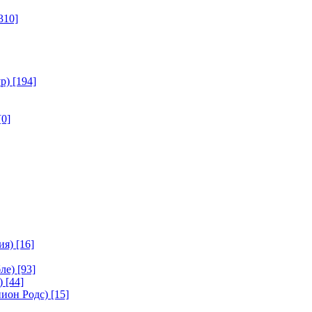
310]
р)
[194]
[0]
ия)
[16]
ле)
[93]
)
[44]
ион Родс)
[15]