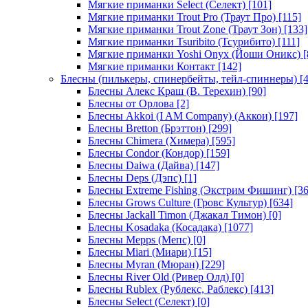
Мягкие приманки Select (Селект)
[101]
Мягкие приманки Trout Pro (Траут Про)
[115]
Мягкие приманки Trout Zone (Траут Зон)
[133]
Мягкие приманки Tsuribito (Тсурибито)
[111]
Мягкие приманки Yoshi Onyx (Йоши Оникс)
[
Мягкие приманки Контакт
[142]
Блесны (пилькеры, спинербейты, тейл-спиннеры)
[4
Блесны Алекс Краш (В. Терехин)
[90]
Блесны от Орлова
[2]
Блесны Akkoi (I AM Company) (Аккои)
[197]
Блесны Bretton (Брэттон)
[299]
Блесны Chimera (Химера)
[595]
Блесны Condor (Кондор)
[159]
Блесны Daiwa (Дайва)
[147]
Блесны Deps (Дэпс)
[1]
Блесны Extreme Fishing (Экстрим Фишинг)
[36
Блесны Grows Culture (Гровс Культур)
[634]
Блесны Jackall Timon (Джакал Тимон)
[0]
Блесны Kosadaka (Косадака)
[1077]
Блесны Mepps (Мепс)
[0]
Блесны Miari (Миари)
[15]
Блесны Myran (Мюран)
[229]
Блесны River Old (Ривер Олд)
[0]
Блесны Rublex (Рублекс, Раблекс)
[413]
Блесны Select (Селект)
[0]