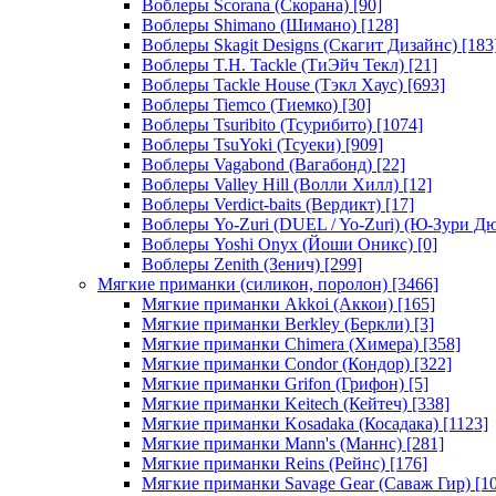
Воблеры Scorana (Скорана)
[90]
Воблеры Shimano (Шимано)
[128]
Воблеры Skagit Designs (Скагит Дизайнс)
[183
Воблеры T.H. Tackle (ТиЭйч Текл)
[21]
Воблеры Tackle House (Тэкл Хаус)
[693]
Воблеры Tiemco (Тиемко)
[30]
Воблеры Tsuribito (Тсурибито)
[1074]
Воблеры TsuYoki (Тсуеки)
[909]
Воблеры Vagabond (Вагабонд)
[22]
Воблеры Valley Hill (Волли Хилл)
[12]
Воблеры Verdict-baits (Вердикт)
[17]
Воблеры Yo-Zuri (DUEL / Yo-Zuri) (Ю-Зури Д
Воблеры Yoshi Onyx (Йоши Оникс)
[0]
Воблеры Zenith (Зенич)
[299]
Мягкие приманки (силикон, поролон)
[3466]
Мягкие приманки Akkoi (Аккои)
[165]
Мягкие приманки Berkley (Беркли)
[3]
Мягкие приманки Chimera (Химера)
[358]
Мягкие приманки Condor (Кондор)
[322]
Мягкие приманки Grifon (Грифон)
[5]
Мягкие приманки Keitech (Кейтеч)
[338]
Мягкие приманки Kosadaka (Косадака)
[1123]
Мягкие приманки Mann's (Маннс)
[281]
Мягкие приманки Reins (Рейнс)
[176]
Мягкие приманки Savage Gear (Саваж Гир)
[10