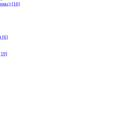
никс)
[16]
)
[6]
[19]