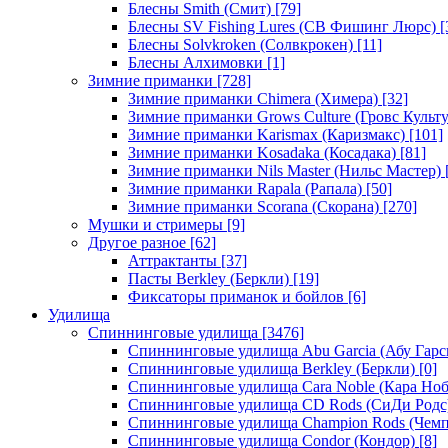
Блесны Smith (Смит)
[79]
Блесны SV Fishing Lures (СВ Фишинг Люрс)
[
Блесны Solvkroken (Солвкрокен)
[11]
Блесны Алхимовки
[1]
Зимние приманки
[728]
Зимние приманки Chimera (Химера)
[32]
Зимние приманки Grows Culture (Гровс Культу
Зимние приманки Karismax (Каризмакс)
[101]
Зимние приманки Kosadaka (Косадака)
[81]
Зимние приманки Nils Master (Нильс Мастер)
Зимние приманки Rapala (Рапала)
[50]
Зимние приманки Scorana (Скорана)
[270]
Мушки и стримеры
[9]
Другое разное
[62]
Аттрактанты
[37]
Пасты Berkley (Беркли)
[19]
Фиксаторы приманок и бойлов
[6]
Удилища
Спиннинговые удилища
[3476]
Спиннинговые удилища Abu Garcia (Абу Гарс
Спиннинговые удилища Berkley (Беркли)
[0]
Спиннинговые удилища Cara Noble (Кара Ноб
Спиннинговые удилища CD Rods (СиДи Родс
Спиннинговые удилища Champion Rods (Чемп
Спиннинговые удилища Condor (Кондор)
[8]