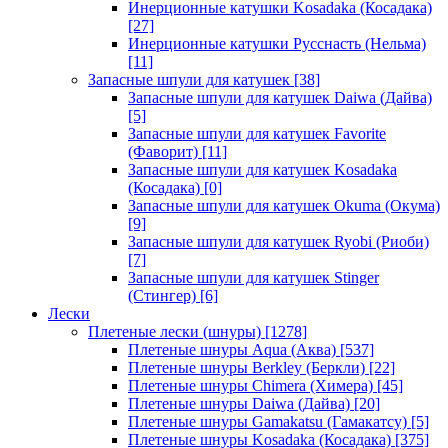
Инерционные катушки Kosadaka (Косадака)
[27]
Инерционные катушки Русснасть (Нельма)
[11]
Запасные шпули для катушек
[38]
Запасные шпули для катушек Daiwa (Дайва)
[5]
Запасные шпули для катушек Favorite
(Фаворит)
[11]
Запасные шпули для катушек Kosadaka
(Косадака)
[0]
Запасные шпули для катушек Okuma (Окума)
[9]
Запасные шпули для катушек Ryobi (Риоби)
[7]
Запасные шпули для катушек Stinger
(Стингер)
[6]
Лески
Плетеные лески (шнуры)
[1278]
Плетеные шнуры Aqua (Аква)
[537]
Плетеные шнуры Berkley (Беркли)
[22]
Плетеные шнуры Chimera (Химера)
[45]
Плетеные шнуры Daiwa (Дайва)
[20]
Плетеные шнуры Gamakatsu (Гамакатсу)
[5]
Плетеные шнуры Kosadaka (Косадака)
[375]