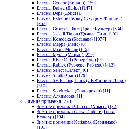
Блесны Condor (Кондор)
[159]
Блесны Daiwa (Дайва)
[147]
Блесны Deps (Дэпс)
[1]
Блесны Extreme Fishing (Экстрим Фишинг)
[367]
Блесны Grows Culture (Гровс Культур)
[634]
Блесны Jackall Timon (Джакал Тимон)
[0]
Блесны Kosadaka (Косадака)
[1077]
Блесны Mepps (Мепс)
[0]
Блесны Miari (Миари)
[15]
Блесны Myran (Мюран)
[229]
Блесны River Old (Ривер Олд)
[0]
Блесны Rublex (Рублекс, Раблекс)
[413]
Блесны Select (Селект)
[0]
Блесны Smith (Смит)
[79]
Блесны SV Fishing Lures (СВ Фишинг Люрс)
[310]
Блесны Solvkroken (Солвкрокен)
[11]
Блесны Алхимовки
[1]
Зимние приманки
[728]
Зимние приманки Chimera (Химера)
[32]
Зимние приманки Grows Culture (Гровс
Культур)
[194]
Зимние приманки Karismax (Каризмакс)
[101]