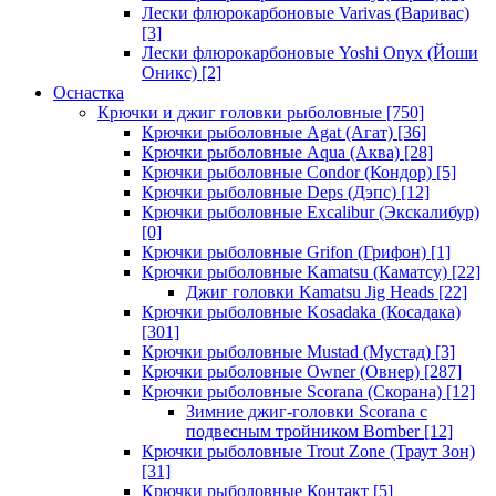
Лески флюрокарбоновые Varivas (Варивас)
[3]
Лески флюрокарбоновые Yoshi Onyx (Йоши
Оникс)
[2]
Оснастка
Крючки и джиг головки рыболовные
[750]
Крючки рыболовные Agat (Агат)
[36]
Крючки рыболовные Aqua (Аква)
[28]
Крючки рыболовные Condor (Кондор)
[5]
Крючки рыболовные Deps (Дэпс)
[12]
Крючки рыболовные Excalibur (Экскалибур)
[0]
Крючки рыболовные Grifon (Грифон)
[1]
Крючки рыболовные Kamatsu (Каматсу)
[22]
Джиг головки Kamatsu Jig Heads
[22]
Крючки рыболовные Kosadaka (Косадака)
[301]
Крючки рыболовные Mustad (Мустад)
[3]
Крючки рыболовные Owner (Овнер)
[287]
Крючки рыболовные Scorana (Скорана)
[12]
Зимние джиг-головки Scorana с
подвесным тройником Bomber
[12]
Крючки рыболовные Trout Zone (Траут Зон)
[31]
Крючки рыболовные Контакт
[5]