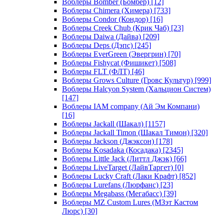
Воблеры Bomber (Бомбер)
[12]
Воблеры Chimera (Химера)
[733]
Воблеры Condor (Кондор)
[16]
Воблеры Creek Chub (Крик Чаб)
[23]
Воблеры Daiwa (Дайва)
[209]
Воблеры Deps (Дэпс)
[245]
Воблеры EverGreen (Эвергрин)
[70]
Воблеры Fishycat (Фишикет)
[508]
Воблеры FLT (ФЛТ)
[46]
Воблеры Grows Culture (Гровс Культур)
[999]
Воблеры Halcyon System (Хальцион Систем)
[147]
Воблеры IAM company (Ай Эм Компани)
[16]
Воблеры Jackall (Шакал)
[1157]
Воблеры Jackall Timon (Шакал Тимон)
[320]
Воблеры Jackson (Джэксон)
[178]
Воблеры Kosadaka (Косадака)
[2345]
Воблеры Little Jack (Литтл Джэк)
[66]
Воблеры LiveTarget (ЛайвТаргет)
[0]
Воблеры Lucky Craft (Лаки Крафт)
[852]
Воблеры Lurefans (Люрфанс)
[23]
Воблеры Megabass (Мегабасс)
[39]
Воблеры MZ Custom Lures (МЗэт Кастом
Люрс)
[30]