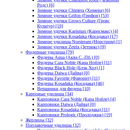
Родс)
[6]
Зимние удочки Chimera (Химера)
[6]
Зимние удочки Grifon (Грифон)
[53]
Зимние удочки Grows Culture (Гровс
Культур)
[19]
Зимние удочки Karismax (Карисмакс)
[4]
Зимние удочки Kosadaka (Косадака)
[17]
Зимние удилища Norstream (Норстрим)
[1]
Зимние удочки Zetrix (Зетрикс)
[9]
Фидерные удилища
[79]
Фидеры Aqua (Аква С.-Пб.)
[0]
Фидеры Cara Noble (Кара Нобле)
[11]
Фидеры Black Hole (Блэк Хол)
[1]
Фидеры Daiwa (Дайва)
[0]
Фидеры Favorite (Фаворит)
[11]
Фидеры Kosadaka (Косадака)
[46]
Вершинки для фидера
[10]
Карповые удилища
[34]
Карповики Cara Noble (Кара Нобле)
[4]
Карповики Daiwa (Дайва)
[0]
Карповики Kosadaka (Косадака)
[11]
Карповики Prologic (Пролоджик)
[19]
Жерлицы
[32]
Поплавочные удилища
[32]