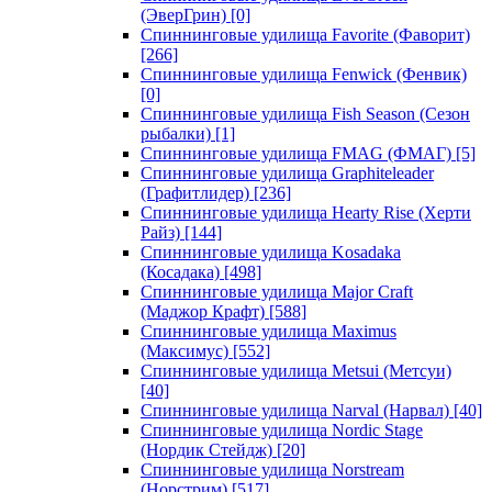
(ЭверГрин)
[0]
Спиннинговые удилища Favorite (Фаворит)
[266]
Спиннинговые удилища Fenwick (Фенвик)
[0]
Спиннинговые удилища Fish Season (Сезон
рыбалки)
[1]
Спиннинговые удилища FMAG (ФМАГ)
[5]
Спиннинговые удилища Graphiteleader
(Графитлидер)
[236]
Спиннинговые удилища Hearty Rise (Херти
Райз)
[144]
Спиннинговые удилища Kosadaka
(Косадака)
[498]
Спиннинговые удилища Major Craft
(Маджор Крафт)
[588]
Спиннинговые удилища Maximus
(Максимус)
[552]
Спиннинговые удилища Metsui (Метсуи)
[40]
Спиннинговые удилища Narval (Нарвал)
[40]
Спиннинговые удилища Nordic Stage
(Нордик Стейдж)
[20]
Спиннинговые удилища Norstream
(Норстрим)
[517]