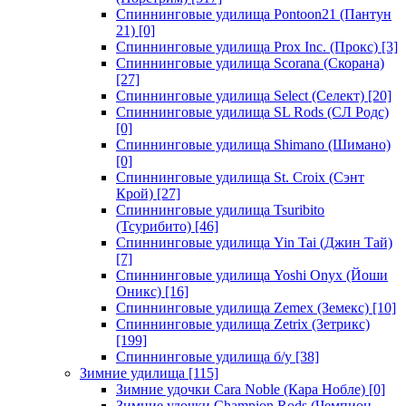
Спиннинговые удилища Pontoon21 (Пантун
21)
[0]
Спиннинговые удилища Prox Inc. (Прокс)
[3]
Спиннинговые удилища Scorana (Скорана)
[27]
Спиннинговые удилища Select (Селект)
[20]
Спиннинговые удилища SL Rods (СЛ Родс)
[0]
Спиннинговые удилища Shimano (Шимано)
[0]
Спиннинговые удилища St. Croix (Сэнт
Крой)
[27]
Спиннинговые удилища Tsuribito
(Тсурибито)
[46]
Спиннинговые удилища Yin Tai (Джин Тай)
[7]
Спиннинговые удилища Yoshi Onyx (Йоши
Оникс)
[16]
Спиннинговые удилища Zemex (Земекс)
[10]
Спиннинговые удилища Zetrix (Зетрикс)
[199]
Спиннинговые удилища б/у
[38]
Зимние удилища
[115]
Зимние удочки Cara Noble (Кара Нобле)
[0]
Зимние удочки Champion Rods (Чемпион