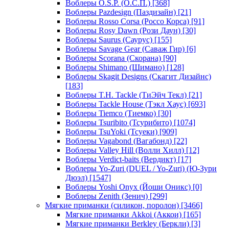
Воблеры O.S.P. (О.С.П.)
[368]
Воблеры Pazdesign (Паздизайн)
[21]
Воблеры Rosso Corsa (Россо Корса)
[91]
Воблеры Rosy Dawn (Рози Даун)
[30]
Воблеры Saurus (Саурус)
[155]
Воблеры Savage Gear (Саваж Гир)
[6]
Воблеры Scorana (Скорана)
[90]
Воблеры Shimano (Шимано)
[128]
Воблеры Skagit Designs (Скагит Дизайнс)
[183]
Воблеры T.H. Tackle (ТиЭйч Текл)
[21]
Воблеры Tackle House (Тэкл Хаус)
[693]
Воблеры Tiemco (Тиемко)
[30]
Воблеры Tsuribito (Тсурибито)
[1074]
Воблеры TsuYoki (Тсуеки)
[909]
Воблеры Vagabond (Вагабонд)
[22]
Воблеры Valley Hill (Волли Хилл)
[12]
Воблеры Verdict-baits (Вердикт)
[17]
Воблеры Yo-Zuri (DUEL / Yo-Zuri) (Ю-Зури
Дюэл)
[1547]
Воблеры Yoshi Onyx (Йоши Оникс)
[0]
Воблеры Zenith (Зенич)
[299]
Мягкие приманки (силикон, поролон)
[3466]
Мягкие приманки Akkoi (Аккои)
[165]
Мягкие приманки Berkley (Беркли)
[3]