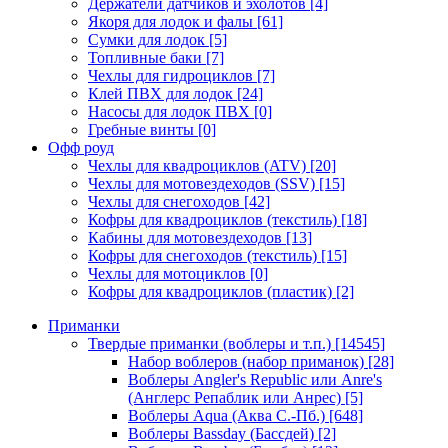
Держатели датчиков и эхолотов
[4]
Якоря для лодок и фалы
[61]
Сумки для лодок
[5]
Топливные баки
[7]
Чехлы для гидроциклов
[7]
Клей ПВХ для лодок
[24]
Насосы для лодок ПВХ
[0]
Гребные винты
[0]
Офф роуд
Чехлы для квадроциклов (ATV)
[20]
Чехлы для мотовездеходов (SSV)
[15]
Чехлы для снегоходов
[42]
Кофры для квадроциклов (текстиль)
[18]
Кабины для мотовездеходов
[13]
Кофры для снегоходов (текстиль)
[15]
Чехлы для мотоциклов
[0]
Кофры для квадроциклов (пластик)
[2]
Приманки
Твердые приманки (воблеры и т.п.)
[14545]
Набор воблеров (набор приманок)
[28]
Воблеры Angler's Republic или Anre's
(Англерс Репаблик или Анрес)
[5]
Воблеры Aqua (Аква С.-Пб.)
[648]
Воблеры Bassday (Бассдей)
[2]