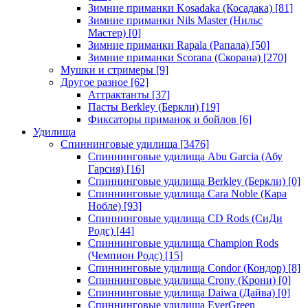
Зимние приманки Kosadaka (Косадака)
[81]
Зимние приманки Nils Master (Нильс
Мастер)
[0]
Зимние приманки Rapala (Рапала)
[50]
Зимние приманки Scorana (Скорана)
[270]
Мушки и стримеры
[9]
Другое разное
[62]
Аттрактанты
[37]
Пасты Berkley (Беркли)
[19]
Фиксаторы приманок и бойлов
[6]
Удилища
Спиннинговые удилища
[3476]
Спиннинговые удилища Abu Garcia (Абу
Гарсия)
[16]
Спиннинговые удилища Berkley (Беркли)
[0]
Спиннинговые удилища Cara Noble (Кара
Нобле)
[93]
Спиннинговые удилища CD Rods (СиДи
Родс)
[44]
Спиннинговые удилища Champion Rods
(Чемпион Родс)
[15]
Спиннинговые удилища Condor (Кондор)
[8]
Спиннинговые удилища Crony (Крони)
[0]
Спиннинговые удилища Daiwa (Дайва)
[0]
Спиннинговые удилища EverGreen