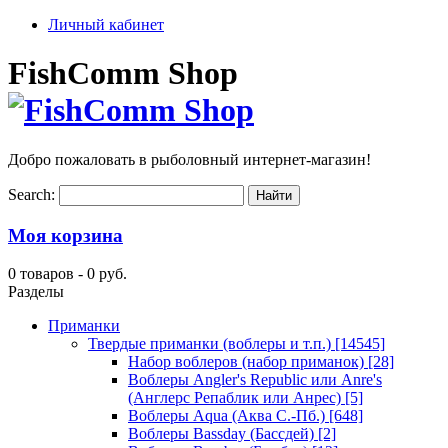
Личный кабинет
FishComm Shop
Добро пожаловать в рыболовный интернет-магазин!
Search:
Моя корзина
0 товаров -
0 руб.
Разделы
Приманки
Твердые приманки (воблеры и т.п.)
[14545]
Набор воблеров (набор приманок)
[28]
Воблеры Angler's Republic или Anre's
(Англерс Репаблик или Анрес)
[5]
Воблеры Aqua (Аква С.-Пб.)
[648]
Воблеры Bassday (Бассдей)
[2]