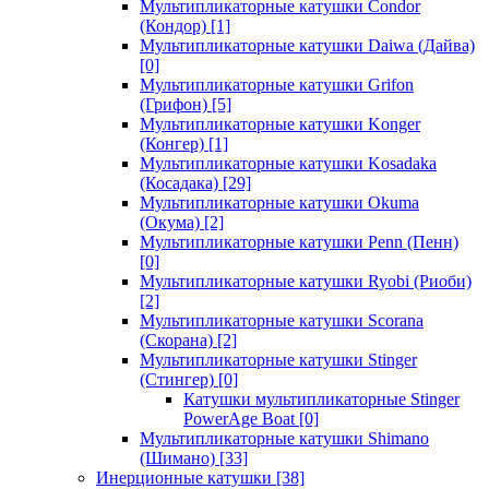
Мультипликаторные катушки Condor
(Кондор)
[1]
Мультипликаторные катушки Daiwa (Дайва)
[0]
Мультипликаторные катушки Grifon
(Грифон)
[5]
Мультипликаторные катушки Konger
(Конгер)
[1]
Мультипликаторные катушки Kosadaka
(Косадака)
[29]
Мультипликаторные катушки Okuma
(Окума)
[2]
Мультипликаторные катушки Penn (Пенн)
[0]
Мультипликаторные катушки Ryobi (Риоби)
[2]
Мультипликаторные катушки Scorana
(Скорана)
[2]
Мультипликаторные катушки Stinger
(Стингер)
[0]
Катушки мультипликаторные Stinger
PowerAge Boat
[0]
Мультипликаторные катушки Shimano
(Шимано)
[33]
Инерционные катушки
[38]