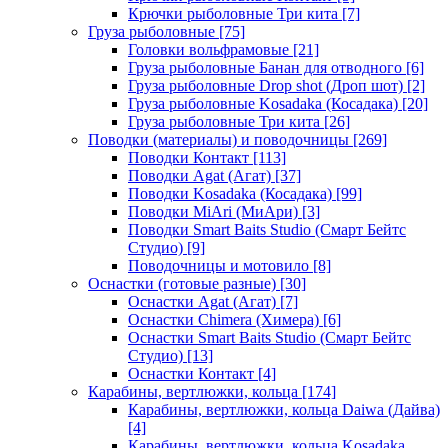
Крючки рыболовные Три кита
[7]
Груза рыболовные
[75]
Головки вольфрамовые
[21]
Груза рыболовные Банан для отводного
[6]
Груза рыболовные Drop shot (Дроп шот)
[2]
Груза рыболовные Kosadaka (Косадака)
[20]
Груза рыболовные Три кита
[26]
Поводки (материалы) и поводочницы
[269]
Поводки Контакт
[113]
Поводки Agat (Агат)
[37]
Поводки Kosadaka (Косадака)
[99]
Поводки MiAri (МиАри)
[3]
Поводки Smart Baits Studio (Смарт Бейтс
Студио)
[9]
Поводочницы и мотовило
[8]
Оснастки (готовые разные)
[30]
Оснастки Agat (Агат)
[7]
Оснастки Chimera (Химера)
[6]
Оснастки Smart Baits Studio (Смарт Бейтс
Студио)
[13]
Оснастки Контакт
[4]
Карабины, вертлюжки, кольца
[174]
Карабины, вертлюжки, кольца Daiwa (Дайва)
[4]
Карабины, вертлюжки, кольца Kosadaka