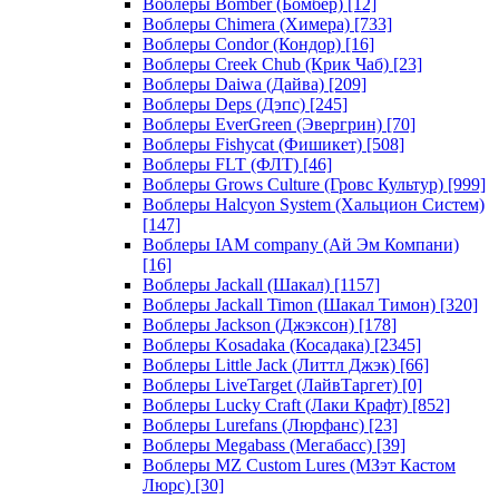
Воблеры Bomber (Бомбер)
[12]
Воблеры Chimera (Химера)
[733]
Воблеры Condor (Кондор)
[16]
Воблеры Creek Chub (Крик Чаб)
[23]
Воблеры Daiwa (Дайва)
[209]
Воблеры Deps (Дэпс)
[245]
Воблеры EverGreen (Эвергрин)
[70]
Воблеры Fishycat (Фишикет)
[508]
Воблеры FLT (ФЛТ)
[46]
Воблеры Grows Culture (Гровс Культур)
[999]
Воблеры Halcyon System (Хальцион Систем)
[147]
Воблеры IAM company (Ай Эм Компани)
[16]
Воблеры Jackall (Шакал)
[1157]
Воблеры Jackall Timon (Шакал Тимон)
[320]
Воблеры Jackson (Джэксон)
[178]
Воблеры Kosadaka (Косадака)
[2345]
Воблеры Little Jack (Литтл Джэк)
[66]
Воблеры LiveTarget (ЛайвТаргет)
[0]
Воблеры Lucky Craft (Лаки Крафт)
[852]
Воблеры Lurefans (Люрфанс)
[23]
Воблеры Megabass (Мегабасс)
[39]
Воблеры MZ Custom Lures (МЗэт Кастом
Люрс)
[30]