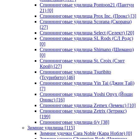
Спиннинговые удилища Pontoon21 (Пантун
21)
[0]
Спиннинговые удилища Prox Inc. (Прокс)
[3]
Спиннинговые удилища Scorana (Скорана)
[27]
Спиннинговые удилища Select (Селект)
[20]
Спиннинговые удилища SL Rods (СЛ Родс)
[0]
Спиннинговые удилища Shimano (Шимано)
[0]
Спиннинговые удилища St. Croix (Сэнт
Крой)
[27]
Спиннинговые удилища Tsuribito
(Тсурибито)
[46]
Спиннинговые удилища Yin Tai (Джин Тай)
[7]
Спиннинговые удилища Yoshi Onyx (Йоши
Оникс)
[16]
Спиннинговые удилища Zemex (Земекс)
[10]
Спиннинговые удилища Zetrix (Зетрикс)
[199]
Спиннинговые удилища б/у
[38]
Зимние удилища
[115]
Зимние удочки Cara Noble (Кара Нобле)
[0]
Зимние удочки Champion Rods (Чемпион