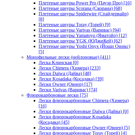
Плетеные шнуры Power Pro (Пауэр Про)
[16]
Плетеные шнуры Scorana (Скорана)
[68]
Плетеные шнуры Spiderwire (Спайдервайр)
[8]
Плетеные шнуры Toray (Торей)
[9]
Плетеные шнуры Varivas (Варивас)
[94]
Плетеные шнуры Yamatoyo (Яматойо)
[12]
Плетеные шнуры YGK (ЮДжиКей)
[62]
Плетеные шнуры Yoshi Onyx (Йоши Оникс)
[5]
Монофильные лески (нейлоновые)
[411]
Леска Клинская
[0]
Лески Chimera (Химера)
[233]
Лески Daiwa (Дайва)
[48]
Лески Kosadaka (Косадака)
[39]
Лески Owner (Овнер)
[17]
Лески Varivas (Варивас)
[74]
Флюрокарбоновые лески
[75]
Лески флюрокарбоновые Chimera (Химера)
[16]
Лески флюрокарбоновые Daiwa (Дайва)
[0]
Лески флюрокарбоновые Kosadaka
(Косадака)
[45]
Лески флюрокарбоновые Owner (Овнер)
[5]
Лески флюрокарбоновые Toray (Торей)
[4]