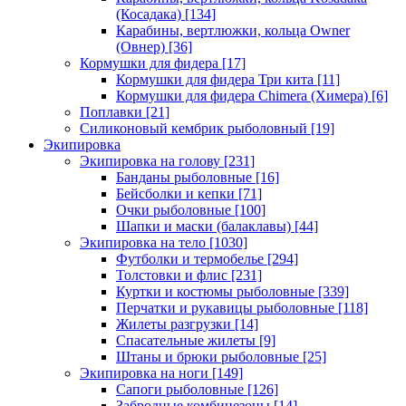
(Косадака)
[134]
Карабины, вертлюжки, кольца Owner
(Овнер)
[36]
Кормушки для фидера
[17]
Кормушки для фидера Три кита
[11]
Кормушки для фидера Chimera (Химера)
[6]
Поплавки
[21]
Силиконовый кембрик рыболовный
[19]
Экипировка
Экипировка на голову
[231]
Банданы рыболовные
[16]
Бейсболки и кепки
[71]
Очки рыболовные
[100]
Шапки и маски (балаклавы)
[44]
Экипировка на тело
[1030]
Футболки и термобелье
[294]
Толстовки и флис
[231]
Куртки и костюмы рыболовные
[339]
Перчатки и рукавицы рыболовные
[118]
Жилеты разгрузки
[14]
Спасательные жилеты
[9]
Штаны и брюки рыболовные
[25]
Экипировка на ноги
[149]
Сапоги рыболовные
[126]
Забродные комбинезоны
[14]