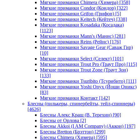
Мягкие приманки Chimera (Химера)
[358]
Мягкие приманки Condor (Кондор)
[322]
Мягкие приманки Grifon (Грифон)
[5]
Мягкие приманки Keitech (Кейтеч)
[338]
Мягкие приманки Kosadaka (Косадака)
[1123]
Мягкие приманки Mann's (Маннс)
[281]
Мягкие приманки Reins (Рейнс)
[176]
Мягкие приманки Savage Gear (Саваж Гир)
[10]
Мягкие приманки Select (Селект)
[101]
Мягкие приманки Trout Pro (Траут Про)
[115]
Мягкие приманки Trout Zone (Траут Зон)
[133]
Мягкие приманки Tsuribito (Тсурибито)
[111]
Мягкие приманки Yoshi Onyx (Йоши Оникс)
[83]
Мягкие приманки Контакт
[142]
Блесны (пилькеры, спинербейты, тейл-спиннеры)
[4626]
Блесны Алекс Краш (В. Терехин)
[90]
Блесны от Орлова
[2]
Блесны Akkoi (I AM Company) (Аккои)
[197]
Блесны Bretton (Брэттон)
[299]
Блесны Chimera (Химера)
[595]