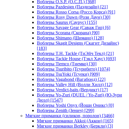
Воблеры O.S.P. (О.С.П.)
[368]
Воблеры Pazdesign (Паздизайн)
[21]
Воблеры Rosso Corsa (Россо Корса)
[91]
Воблеры Rosy Dawn (Рози Даун)
[30]
Воблеры Saurus (Саурус)
[155]
Воблеры Savage Gear (Саваж Гир)
[6]
Воблеры Scorana (Скорана)
[90]
Воблеры Shimano (Шимано)
[128]
Воблеры Skagit Designs (Скагит Дизайнс)
[183]
Воблеры T.H. Tackle (ТиЭйч Текл)
[21]
Воблеры Tackle House (Тэкл Хаус)
[693]
Воблеры Tiemco (Тиемко)
[30]
Воблеры Tsuribito (Тсурибито)
[1074]
Воблеры TsuYoki (Тсуеки)
[909]
Воблеры Vagabond (Вагабонд)
[22]
Воблеры Valley Hill (Волли Хилл)
[12]
Воблеры Verdict-baits (Вердикт)
[17]
Воблеры Yo-Zuri (DUEL / Yo-Zuri) (Ю-Зури
Дюэл)
[1547]
Воблеры Yoshi Onyx (Йоши Оникс)
[0]
Воблеры Zenith (Зенич)
[299]
Мягкие приманки (силикон, поролон)
[3466]
Мягкие приманки Akkoi (Аккои)
[165]
Мягкие приманки Berkley (Беркли)
[3]