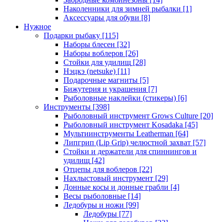
Наколенники для зимней рыбалки
[1]
Аксессуары для обуви
[8]
Нужное
Подарки рыбаку
[115]
Наборы блесен
[32]
Наборы воблеров
[26]
Стойки для удилищ
[28]
Нэцкэ (netsuke)
[11]
Подарочные магниты
[5]
Бижутерия и украшения
[7]
Рыболовные наклейки (стикеры)
[6]
Инструменты
[398]
Рыболовный инструмент Grows Culture
[20]
Рыболовный инструмент Kosadaka
[45]
Мультиинструменты Leatherman
[64]
Липгрип (Lip Grip) челюстной захват
[57]
Стойки и держатели для спиннингов и
удилищ
[42]
Отцепы для воблеров
[22]
Нахлыстовый инструмент
[29]
Донные косы и донные грабли
[4]
Весы рыболовные
[14]
Ледобуры и ножи
[99]
Ледобуры
[77]