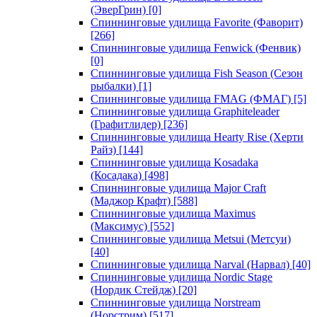
(ЭверГрин)
[0]
Спиннинговые удилища Favorite (Фаворит)
[266]
Спиннинговые удилища Fenwick (Фенвик)
[0]
Спиннинговые удилища Fish Season (Сезон
рыбалки)
[1]
Спиннинговые удилища FMAG (ФМАГ)
[5]
Спиннинговые удилища Graphiteleader
(Графитлидер)
[236]
Спиннинговые удилища Hearty Rise (Херти
Райз)
[144]
Спиннинговые удилища Kosadaka
(Косадака)
[498]
Спиннинговые удилища Major Craft
(Маджор Крафт)
[588]
Спиннинговые удилища Maximus
(Максимус)
[552]
Спиннинговые удилища Metsui (Метсуи)
[40]
Спиннинговые удилища Narval (Нарвал)
[40]
Спиннинговые удилища Nordic Stage
(Нордик Стейдж)
[20]
Спиннинговые удилища Norstream
(Норстрим)
[517]