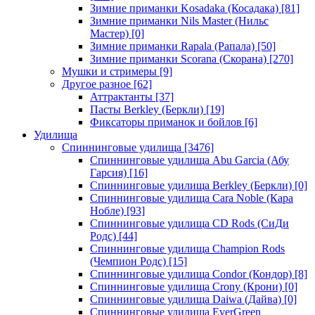
Зимние приманки Kosadaka (Косадака)
[81]
Зимние приманки Nils Master (Нильс
Мастер)
[0]
Зимние приманки Rapala (Рапала)
[50]
Зимние приманки Scorana (Скорана)
[270]
Мушки и стримеры
[9]
Другое разное
[62]
Аттрактанты
[37]
Пасты Berkley (Беркли)
[19]
Фиксаторы приманок и бойлов
[6]
Удилища
Спиннинговые удилища
[3476]
Спиннинговые удилища Abu Garcia (Абу
Гарсия)
[16]
Спиннинговые удилища Berkley (Беркли)
[0]
Спиннинговые удилища Cara Noble (Кара
Нобле)
[93]
Спиннинговые удилища CD Rods (СиДи
Родс)
[44]
Спиннинговые удилища Champion Rods
(Чемпион Родс)
[15]
Спиннинговые удилища Condor (Кондор)
[8]
Спиннинговые удилища Crony (Крони)
[0]
Спиннинговые удилища Daiwa (Дайва)
[0]
Спиннинговые удилища EverGreen