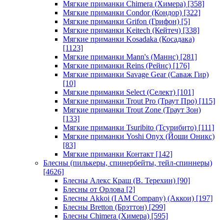
Мягкие приманки Chimera (Химера)
[358]
Мягкие приманки Condor (Кондор)
[322]
Мягкие приманки Grifon (Грифон)
[5]
Мягкие приманки Keitech (Кейтеч)
[338]
Мягкие приманки Kosadaka (Косадака)
[1123]
Мягкие приманки Mann's (Маннс)
[281]
Мягкие приманки Reins (Рейнс)
[176]
Мягкие приманки Savage Gear (Саваж Гир)
[10]
Мягкие приманки Select (Селект)
[101]
Мягкие приманки Trout Pro (Траут Про)
[115]
Мягкие приманки Trout Zone (Траут Зон)
[133]
Мягкие приманки Tsuribito (Тсурибито)
[111]
Мягкие приманки Yoshi Onyx (Йоши Оникс)
[83]
Мягкие приманки Контакт
[142]
Блесны (пилькеры, спинербейты, тейл-спиннеры)
[4626]
Блесны Алекс Краш (В. Терехин)
[90]
Блесны от Орлова
[2]
Блесны Akkoi (I AM Company) (Аккои)
[197]
Блесны Bretton (Брэттон)
[299]
Блесны Chimera (Химера)
[595]