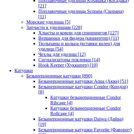
Поплавочные удилища Kosadaka (Косадака)
[21]
Поплавочные удилища Scorana (Скорана)
[11]
Морские удилища
[5]
Запчасти к удилищам
[228]
Хлысты и комли для спиннингов
[127]
Вершинки для фидера (квивертип)
[11]
Тюльпаны и кольца (вставки колец) для
удилищ
[54]
Чехлы для удилищ
[12]
Сигнализаторы поклевки
[14]
Hook Keeper (Хуккипер)
[10]
Катушки
Безынерционные катушки
[890]
Безынерционные катушки Aqua (Аква)
[51]
Безынерционные катушки Condor (Кондор)
[8]
Катушки безынерционные Condor
Ribcage
[4]
Катушки безынерционные Condor
Rollcage
[4]
Безынерционные катушки Daiwa (Дайва)
[19]
Безынерционные катушки Favorite (Фаворит)