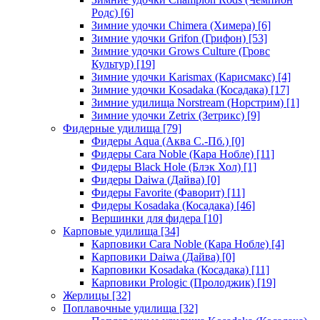
Родс)
[6]
Зимние удочки Chimera (Химера)
[6]
Зимние удочки Grifon (Грифон)
[53]
Зимние удочки Grows Culture (Гровс
Культур)
[19]
Зимние удочки Karismax (Карисмакс)
[4]
Зимние удочки Kosadaka (Косадака)
[17]
Зимние удилища Norstream (Норстрим)
[1]
Зимние удочки Zetrix (Зетрикс)
[9]
Фидерные удилища
[79]
Фидеры Aqua (Аква С.-Пб.)
[0]
Фидеры Cara Noble (Кара Нобле)
[11]
Фидеры Black Hole (Блэк Хол)
[1]
Фидеры Daiwa (Дайва)
[0]
Фидеры Favorite (Фаворит)
[11]
Фидеры Kosadaka (Косадака)
[46]
Вершинки для фидера
[10]
Карповые удилища
[34]
Карповики Cara Noble (Кара Нобле)
[4]
Карповики Daiwa (Дайва)
[0]
Карповики Kosadaka (Косадака)
[11]
Карповики Prologic (Пролоджик)
[19]
Жерлицы
[32]
Поплавочные удилища
[32]