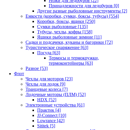
Ножи для ледобуров
[22]
Принадлежности для ледобуров
[0]
Другие разные рыболовные инструменты
[2]
Емкости (коробки, сумки, боксы, тубусы)
[554]
Коробки, боксы, ящики
[250]
Сумки рыболовные
[135]
Тубусы, чехлы, кофры
[158]
Ящики рыболовные зимние
[11]
Садки и подсачеки, куканы и багорики
[72]
Туристическое снаряжение
[63]
Посуда
[63]
Термосы и термокружки,
термоконтейнеры
[63]
Разное
[53]
Флот
Чехлы для моторов
[23]
Чехлы для лодок
[9]
Транцевые колеса
[7]
Лодочные моторы (ПЛМ)
[52]
HDX
[52]
Электронные устройства
[61]
Практик
[4]
JJ-Connect
[10]
Lowrance
[42]
Sititek
[5]