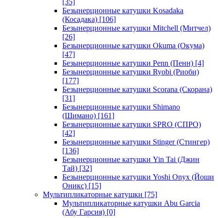
[35]
Безынерционные катушки Kosadaka
(Косадака)
[106]
Безынерционные катушки Mitchell (Митчел)
[26]
Безынерционные катушки Okuma (Окума)
[47]
Безынерционные катушки Penn (Пенн)
[4]
Безынерционные катушки Ryobi (Риоби)
[177]
Безынерционные катушки Scorana (Скорана)
[31]
Безынерционные катушки Shimano
(Шимано)
[161]
Безынерционные катушки SPRO (СПРО)
[42]
Безынерционные катушки Stinger (Стингер)
[136]
Безынерционные катушки Yin Tai (Джин
Тай)
[32]
Безынерционные катушки Yoshi Onyx (Йоши
Оникс)
[15]
Мультипликаторные катушки
[75]
Мультипликаторные катушки Abu Garcia
(Абу Гарсия)
[0]