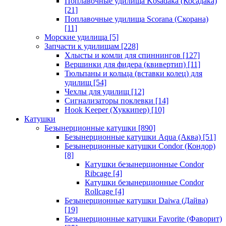
Поплавочные удилища Kosadaka (Косадака)
[21]
Поплавочные удилища Scorana (Скорана)
[11]
Морские удилища
[5]
Запчасти к удилищам
[228]
Хлысты и комли для спиннингов
[127]
Вершинки для фидера (квивертип)
[11]
Тюльпаны и кольца (вставки колец) для
удилищ
[54]
Чехлы для удилищ
[12]
Сигнализаторы поклевки
[14]
Hook Keeper (Хуккипер)
[10]
Катушки
Безынерционные катушки
[890]
Безынерционные катушки Aqua (Аква)
[51]
Безынерционные катушки Condor (Кондор)
[8]
Катушки безынерционные Condor
Ribcage
[4]
Катушки безынерционные Condor
Rollcage
[4]
Безынерционные катушки Daiwa (Дайва)
[19]
Безынерционные катушки Favorite (Фаворит)