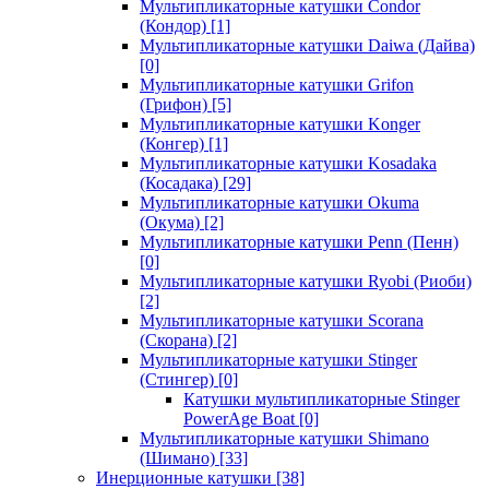
Мультипликаторные катушки Condor
(Кондор)
[1]
Мультипликаторные катушки Daiwa (Дайва)
[0]
Мультипликаторные катушки Grifon
(Грифон)
[5]
Мультипликаторные катушки Konger
(Конгер)
[1]
Мультипликаторные катушки Kosadaka
(Косадака)
[29]
Мультипликаторные катушки Okuma
(Окума)
[2]
Мультипликаторные катушки Penn (Пенн)
[0]
Мультипликаторные катушки Ryobi (Риоби)
[2]
Мультипликаторные катушки Scorana
(Скорана)
[2]
Мультипликаторные катушки Stinger
(Стингер)
[0]
Катушки мультипликаторные Stinger
PowerAge Boat
[0]
Мультипликаторные катушки Shimano
(Шимано)
[33]
Инерционные катушки
[38]