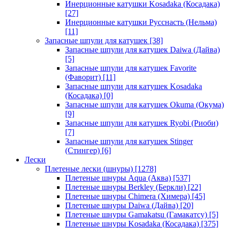
Инерционные катушки Kosadaka (Косадака)
[27]
Инерционные катушки Русснасть (Нельма)
[11]
Запасные шпули для катушек
[38]
Запасные шпули для катушек Daiwa (Дайва)
[5]
Запасные шпули для катушек Favorite
(Фаворит)
[11]
Запасные шпули для катушек Kosadaka
(Косадака)
[0]
Запасные шпули для катушек Okuma (Окума)
[9]
Запасные шпули для катушек Ryobi (Риоби)
[7]
Запасные шпули для катушек Stinger
(Стингер)
[6]
Лески
Плетеные лески (шнуры)
[1278]
Плетеные шнуры Aqua (Аква)
[537]
Плетеные шнуры Berkley (Беркли)
[22]
Плетеные шнуры Chimera (Химера)
[45]
Плетеные шнуры Daiwa (Дайва)
[20]
Плетеные шнуры Gamakatsu (Гамакатсу)
[5]
Плетеные шнуры Kosadaka (Косадака)
[375]