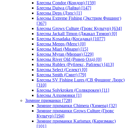
Блесны Condor (Кондор)
[159]
Блесны Daiwa (Дайва)
[147]
Блесны Deps (Дэпс)
[1]
Блесны Extreme Fishing (Экстрим Фишинг)
[367]
Блесны Grows Culture (Гровс Культур)
[634]
Блесны Jackall Timon (Джакал Тимон)
[0]
Блесны Kosadaka (Косадака)
[1077]
Блесны Mepps (Мепс)
[0]
Блесны Miari (Миари)
[15]
Блесны Myran (Мюран)
[229]
Блесны River Old (Ривер Олд)
[0]
Блесны Rublex (Рублекс, Раблекс)
[413]
Блесны Select (Селект)
[0]
Блесны Smith (Смит)
[79]
Блесны SV Fishing Lures (СВ Фишинг Люрс)
[310]
Блесны Solvkroken (Солвкрокен)
[11]
Блесны Алхимовки
[1]
Зимние приманки
[728]
Зимние приманки Chimera (Химера)
[32]
Зимние приманки Grows Culture (Гровс
Культур)
[194]
Зимние приманки Karismax (Каризмакс)
[101]