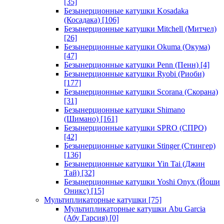
[35]
Безынерционные катушки Kosadaka
(Косадака)
[106]
Безынерционные катушки Mitchell (Митчел)
[26]
Безынерционные катушки Okuma (Окума)
[47]
Безынерционные катушки Penn (Пенн)
[4]
Безынерционные катушки Ryobi (Риоби)
[177]
Безынерционные катушки Scorana (Скорана)
[31]
Безынерционные катушки Shimano
(Шимано)
[161]
Безынерционные катушки SPRO (СПРО)
[42]
Безынерционные катушки Stinger (Стингер)
[136]
Безынерционные катушки Yin Tai (Джин
Тай)
[32]
Безынерционные катушки Yoshi Onyx (Йоши
Оникс)
[15]
Мультипликаторные катушки
[75]
Мультипликаторные катушки Abu Garcia
(Абу Гарсия)
[0]