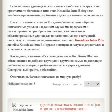
Если маховые удилища можно считать наиболее конструктивно
простыми, то болонские типа этих Kosadaka Intra Bolognese
наиболее привычными, удобными и даже достаточно практичными.
В ассортименте компании Косадака большое разнообразие
поплавочных удилищ и в данном случае мы предлагаем к
рассмотрению и приобретению легкие, классические и
сбалансированные удочки для поплавочной ловли с катушкой,
Kosadaka Intra Pole
поскольку в отличие от одноименных маховых
линейка Kosadaka Intra Bolognese оснащена и катушкодержателем и
кольцами с тюльпаном.
Как видите, в колонке «Рекомендуем» мы в ФишКомм Шоп по
обыкновению подобрали вручную и вдумчиво самые подходящие
рыболовные товары, и рыболовные аксессуары к удочкам.
Смотрите, выбирайте, добавляйте.
Отличных рыбалок с поплавком на мирную рыбу!
Найдено товаров: 3
Товаров на странице:
УДИЛИЩЕ KOSADAKA INTRA BOLOGNESE (4.0
М. ДО 30 Г.) ТЕЛЕСКОПИЧЕСКОЕ С