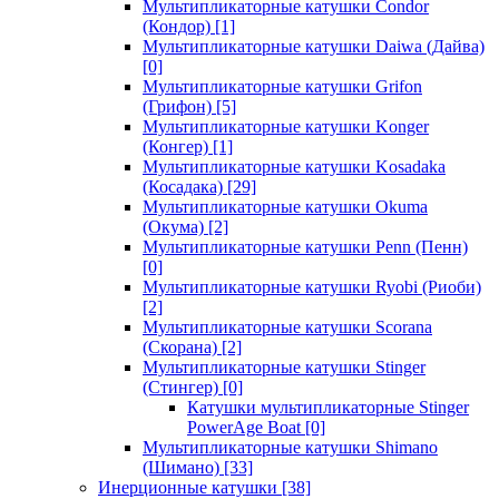
Мультипликаторные катушки Condor
(Кондор)
[1]
Мультипликаторные катушки Daiwa (Дайва)
[0]
Мультипликаторные катушки Grifon
(Грифон)
[5]
Мультипликаторные катушки Konger
(Конгер)
[1]
Мультипликаторные катушки Kosadaka
(Косадака)
[29]
Мультипликаторные катушки Okuma
(Окума)
[2]
Мультипликаторные катушки Penn (Пенн)
[0]
Мультипликаторные катушки Ryobi (Риоби)
[2]
Мультипликаторные катушки Scorana
(Скорана)
[2]
Мультипликаторные катушки Stinger
(Стингер)
[0]
Катушки мультипликаторные Stinger
PowerAge Boat
[0]
Мультипликаторные катушки Shimano
(Шимано)
[33]
Инерционные катушки
[38]