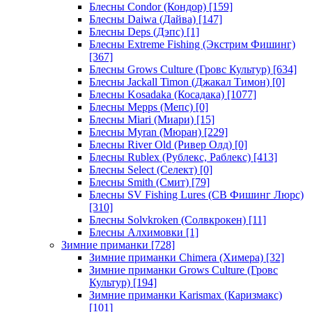
Блесны Condor (Кондор)
[159]
Блесны Daiwa (Дайва)
[147]
Блесны Deps (Дэпс)
[1]
Блесны Extreme Fishing (Экстрим Фишинг)
[367]
Блесны Grows Culture (Гровс Культур)
[634]
Блесны Jackall Timon (Джакал Тимон)
[0]
Блесны Kosadaka (Косадака)
[1077]
Блесны Mepps (Мепс)
[0]
Блесны Miari (Миари)
[15]
Блесны Myran (Мюран)
[229]
Блесны River Old (Ривер Олд)
[0]
Блесны Rublex (Рублекс, Раблекс)
[413]
Блесны Select (Селект)
[0]
Блесны Smith (Смит)
[79]
Блесны SV Fishing Lures (СВ Фишинг Люрс)
[310]
Блесны Solvkroken (Солвкрокен)
[11]
Блесны Алхимовки
[1]
Зимние приманки
[728]
Зимние приманки Chimera (Химера)
[32]
Зимние приманки Grows Culture (Гровс
Культур)
[194]
Зимние приманки Karismax (Каризмакс)
[101]