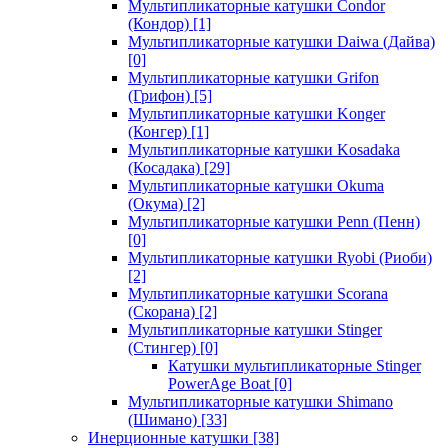
Мультипликаторные катушки Condor
(Кондор)
[1]
Мультипликаторные катушки Daiwa (Дайва)
[0]
Мультипликаторные катушки Grifon
(Грифон)
[5]
Мультипликаторные катушки Konger
(Конгер)
[1]
Мультипликаторные катушки Kosadaka
(Косадака)
[29]
Мультипликаторные катушки Okuma
(Окума)
[2]
Мультипликаторные катушки Penn (Пенн)
[0]
Мультипликаторные катушки Ryobi (Риоби)
[2]
Мультипликаторные катушки Scorana
(Скорана)
[2]
Мультипликаторные катушки Stinger
(Стингер)
[0]
Катушки мультипликаторные Stinger
PowerAge Boat
[0]
Мультипликаторные катушки Shimano
(Шимано)
[33]
Инерционные катушки
[38]