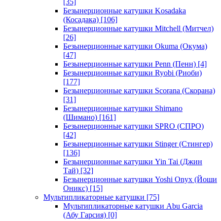
[35]
Безынерционные катушки Kosadaka
(Косадака)
[106]
Безынерционные катушки Mitchell (Митчел)
[26]
Безынерционные катушки Okuma (Окума)
[47]
Безынерционные катушки Penn (Пенн)
[4]
Безынерционные катушки Ryobi (Риоби)
[177]
Безынерционные катушки Scorana (Скорана)
[31]
Безынерционные катушки Shimano
(Шимано)
[161]
Безынерционные катушки SPRO (СПРО)
[42]
Безынерционные катушки Stinger (Стингер)
[136]
Безынерционные катушки Yin Tai (Джин
Тай)
[32]
Безынерционные катушки Yoshi Onyx (Йоши
Оникс)
[15]
Мультипликаторные катушки
[75]
Мультипликаторные катушки Abu Garcia
(Абу Гарсия)
[0]