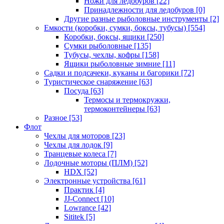
Ножи для ледобуров
[22]
Принадлежности для ледобуров
[0]
Другие разные рыболовные инструменты
[2]
Емкости (коробки, сумки, боксы, тубусы)
[554]
Коробки, боксы, ящики
[250]
Сумки рыболовные
[135]
Тубусы, чехлы, кофры
[158]
Ящики рыболовные зимние
[11]
Садки и подсачеки, куканы и багорики
[72]
Туристическое снаряжение
[63]
Посуда
[63]
Термосы и термокружки,
термоконтейнеры
[63]
Разное
[53]
Флот
Чехлы для моторов
[23]
Чехлы для лодок
[9]
Транцевые колеса
[7]
Лодочные моторы (ПЛМ)
[52]
HDX
[52]
Электронные устройства
[61]
Практик
[4]
JJ-Connect
[10]
Lowrance
[42]
Sititek
[5]