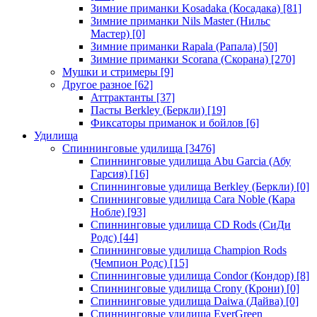
Зимние приманки Kosadaka (Косадака)
[81]
Зимние приманки Nils Master (Нильс
Мастер)
[0]
Зимние приманки Rapala (Рапала)
[50]
Зимние приманки Scorana (Скорана)
[270]
Мушки и стримеры
[9]
Другое разное
[62]
Аттрактанты
[37]
Пасты Berkley (Беркли)
[19]
Фиксаторы приманок и бойлов
[6]
Удилища
Спиннинговые удилища
[3476]
Спиннинговые удилища Abu Garcia (Абу
Гарсия)
[16]
Спиннинговые удилища Berkley (Беркли)
[0]
Спиннинговые удилища Cara Noble (Кара
Нобле)
[93]
Спиннинговые удилища CD Rods (СиДи
Родс)
[44]
Спиннинговые удилища Champion Rods
(Чемпион Родс)
[15]
Спиннинговые удилища Condor (Кондор)
[8]
Спиннинговые удилища Crony (Крони)
[0]
Спиннинговые удилища Daiwa (Дайва)
[0]
Спиннинговые удилища EverGreen