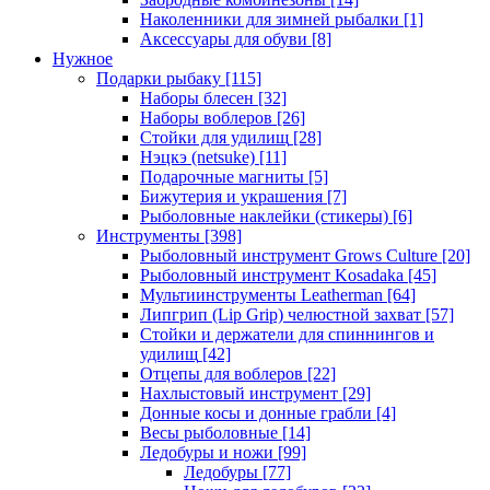
Наколенники для зимней рыбалки
[1]
Аксессуары для обуви
[8]
Нужное
Подарки рыбаку
[115]
Наборы блесен
[32]
Наборы воблеров
[26]
Стойки для удилищ
[28]
Нэцкэ (netsuke)
[11]
Подарочные магниты
[5]
Бижутерия и украшения
[7]
Рыболовные наклейки (стикеры)
[6]
Инструменты
[398]
Рыболовный инструмент Grows Culture
[20]
Рыболовный инструмент Kosadaka
[45]
Мультиинструменты Leatherman
[64]
Липгрип (Lip Grip) челюстной захват
[57]
Стойки и держатели для спиннингов и
удилищ
[42]
Отцепы для воблеров
[22]
Нахлыстовый инструмент
[29]
Донные косы и донные грабли
[4]
Весы рыболовные
[14]
Ледобуры и ножи
[99]
Ледобуры
[77]