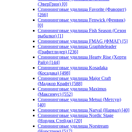
(ЭверГрин)
[0]
Спиннинговые удилища Favorite (Фаворит)
[266]
Спиннинговые удилища Fenwick (Фенвик)
[0]
Спиннинговые удилища Fish Season (Сезон
рыбалки)
[1]
Спиннинговые удилища FMAG (ФМАГ)
[5]
Спиннинговые удилища Graphiteleader
(Графитлидер)
[236]
Спиннинговые удилища Hearty Rise (Херти
Райз)
[144]
Спиннинговые удилища Kosadaka
(Косадака)
[498]
Спиннинговые удилища Major Craft
(Маджор Крафт)
[588]
Спиннинговые удилища Maximus
(Максимус)
[552]
Спиннинговые удилища Metsui (Метсуи)
[40]
Спиннинговые удилища Narval (Нарвал)
[40]
Спиннинговые удилища Nordic Stage
(Нордик Стейдж)
[20]
Спиннинговые удилища Norstream
(Норстрим)
[517]