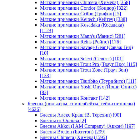
Мягкие приманки Chimera (Химера)
[358]
Мягкие приманки Condor (Кондор)
[322]
Мягкие приманки Grifon (Грифон)
[5]
Мягкие приманки Keitech (Кейтеч)
[338]
Мягкие приманки Kosadaka (Косадака)
[1123]
Мягкие приманки Mann's (Маннс)
[281]
Мягкие приманки Reins (Рейнс)
[176]
Мягкие приманки Savage Gear (Саваж Гир)
[10]
Мягкие приманки Select (Селект)
[101]
Мягкие приманки Trout Pro (Траут Про)
[115]
Мягкие приманки Trout Zone (Траут Зон)
[133]
Мягкие приманки Tsuribito (Тсурибито)
[111]
Мягкие приманки Yoshi Onyx (Йоши Оникс)
[83]
Мягкие приманки Контакт
[142]
Блесны (пилькеры, спинербейты, тейл-спиннеры)
[4626]
Блесны Алекс Краш (В. Терехин)
[90]
Блесны от Орлова
[2]
Блесны Akkoi (I AM Company) (Аккои)
[197]
Блесны Bretton (Брэттон)
[299]
Блесны Chimera (Химера)
[595]