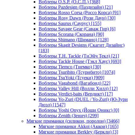
Воблеры O.S.P. (О.С.П.)
[368]
Воблеры Pazdesign (Паздизайн)
[21]
Воблеры Rosso Corsa (Россо Корса)
[91]
Воблеры Rosy Dawn (Рози Даун)
[30]
Воблеры Saurus (Саурус)
[155]
Воблеры Savage Gear (Саваж Гир)
[6]
Воблеры Scorana (Скорана)
[90]
Воблеры Shimano (Шимано)
[128]
Воблеры Skagit Designs (Скагит Дизайнс)
[183]
Воблеры T.H. Tackle (ТиЭйч Текл)
[21]
Воблеры Tackle House (Тэкл Хаус)
[693]
Воблеры Tiemco (Тиемко)
[30]
Воблеры Tsuribito (Тсурибито)
[1074]
Воблеры TsuYoki (Тсуеки)
[909]
Воблеры Vagabond (Вагабонд)
[22]
Воблеры Valley Hill (Волли Хилл)
[12]
Воблеры Verdict-baits (Вердикт)
[17]
Воблеры Yo-Zuri (DUEL / Yo-Zuri) (Ю-Зури
Дюэл)
[1547]
Воблеры Yoshi Onyx (Йоши Оникс)
[0]
Воблеры Zenith (Зенич)
[299]
Мягкие приманки (силикон, поролон)
[3466]
Мягкие приманки Akkoi (Аккои)
[165]
Мягкие приманки Berkley (Беркли)
[3]