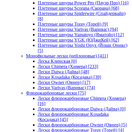
Плетеные шнуры Power Pro (Пауэр Про)
[16]
Плетеные шнуры Scorana (Скорана)
[68]
Плетеные шнуры Spiderwire (Спайдервайр)
[8]
Плетеные шнуры Toray (Торей)
[9]
Плетеные шнуры Varivas (Варивас)
[94]
Плетеные шнуры Yamatoyo (Яматойо)
[12]
Плетеные шнуры YGK (ЮДжиКей)
[62]
Плетеные шнуры Yoshi Onyx (Йоши Оникс)
[5]
Монофильные лески (нейлоновые)
[411]
Леска Клинская
[0]
Лески Chimera (Химера)
[233]
Лески Daiwa (Дайва)
[48]
Лески Kosadaka (Косадака)
[39]
Лески Owner (Овнер)
[17]
Лески Varivas (Варивас)
[74]
Флюрокарбоновые лески
[75]
Лески флюрокарбоновые Chimera (Химера)
[16]
Лески флюрокарбоновые Daiwa (Дайва)
[0]
Лески флюрокарбоновые Kosadaka
(Косадака)
[45]
Лески флюрокарбоновые Owner (Овнер)
[5]
Лески флюрокарбоновые Toray (Торей)
[4]