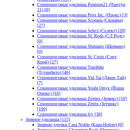
Спиннинговые удилища Pontoon21 (Пантун
21)
[0]
Спиннинговые удилища Prox Inc. (Прокс)
[3]
Спиннинговые удилища Scorana (Скорана)
[27]
Спиннинговые удилища Select (Селект)
[20]
Спиннинговые удилища SL Rods (СЛ Родс)
[0]
Спиннинговые удилища Shimano (Шимано)
[0]
Спиннинговые удилища St. Croix (Сэнт
Крой)
[27]
Спиннинговые удилища Tsuribito
(Тсурибито)
[46]
Спиннинговые удилища Yin Tai (Джин Тай)
[7]
Спиннинговые удилища Yoshi Onyx (Йоши
Оникс)
[16]
Спиннинговые удилища Zemex (Земекс)
[10]
Спиннинговые удилища Zetrix (Зетрикс)
[199]
Спиннинговые удилища б/у
[38]
Зимние удилища
[115]
Зимние удочки Cara Noble (Кара Нобле)
[0]
Зимние удочки Champion Rods (Чемпион