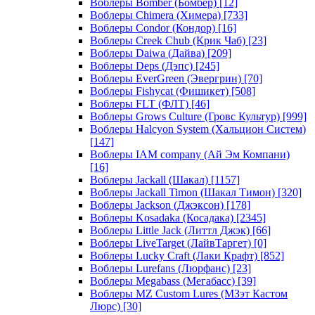
Воблеры Bomber (Бомбер)
[12]
Воблеры Chimera (Химера)
[733]
Воблеры Condor (Кондор)
[16]
Воблеры Creek Chub (Крик Чаб)
[23]
Воблеры Daiwa (Дайва)
[209]
Воблеры Deps (Дэпс)
[245]
Воблеры EverGreen (Эвергрин)
[70]
Воблеры Fishycat (Фишикет)
[508]
Воблеры FLT (ФЛТ)
[46]
Воблеры Grows Culture (Гровс Культур)
[999]
Воблеры Halcyon System (Хальцион Систем)
[147]
Воблеры IAM company (Ай Эм Компани)
[16]
Воблеры Jackall (Шакал)
[1157]
Воблеры Jackall Timon (Шакал Тимон)
[320]
Воблеры Jackson (Джэксон)
[178]
Воблеры Kosadaka (Косадака)
[2345]
Воблеры Little Jack (Литтл Джэк)
[66]
Воблеры LiveTarget (ЛайвТаргет)
[0]
Воблеры Lucky Craft (Лаки Крафт)
[852]
Воблеры Lurefans (Люрфанс)
[23]
Воблеры Megabass (Мегабасс)
[39]
Воблеры MZ Custom Lures (МЗэт Кастом
Люрс)
[30]