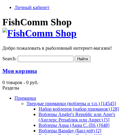
Личный кабинет
FishComm Shop
Добро пожаловать в рыболовный интернет-магазин!
Search:
Моя корзина
0 товаров -
0 руб.
Разделы
Приманки
Твердые приманки (воблеры и т.п.)
[14545]
Набор воблеров (набор приманок)
[28]
Воблеры Angler's Republic или Anre's
(Англерс Репаблик или Анрес)
[5]
Воблеры Aqua (Аква С.-Пб.)
[648]
Воблеры Bassday (Бассдей)
[2]