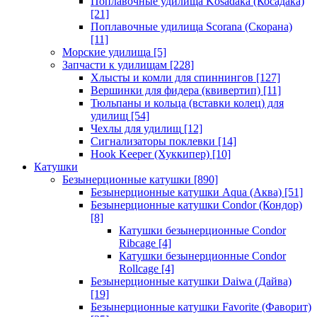
Поплавочные удилища Kosadaka (Косадака)
[21]
Поплавочные удилища Scorana (Скорана)
[11]
Морские удилища
[5]
Запчасти к удилищам
[228]
Хлысты и комли для спиннингов
[127]
Вершинки для фидера (квивертип)
[11]
Тюльпаны и кольца (вставки колец) для
удилищ
[54]
Чехлы для удилищ
[12]
Сигнализаторы поклевки
[14]
Hook Keeper (Хуккипер)
[10]
Катушки
Безынерционные катушки
[890]
Безынерционные катушки Aqua (Аква)
[51]
Безынерционные катушки Condor (Кондор)
[8]
Катушки безынерционные Condor
Ribcage
[4]
Катушки безынерционные Condor
Rollcage
[4]
Безынерционные катушки Daiwa (Дайва)
[19]
Безынерционные катушки Favorite (Фаворит)