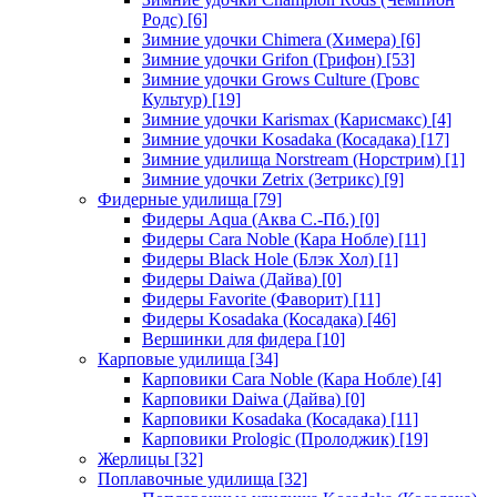
Родс)
[6]
Зимние удочки Chimera (Химера)
[6]
Зимние удочки Grifon (Грифон)
[53]
Зимние удочки Grows Culture (Гровс
Культур)
[19]
Зимние удочки Karismax (Карисмакс)
[4]
Зимние удочки Kosadaka (Косадака)
[17]
Зимние удилища Norstream (Норстрим)
[1]
Зимние удочки Zetrix (Зетрикс)
[9]
Фидерные удилища
[79]
Фидеры Aqua (Аква С.-Пб.)
[0]
Фидеры Cara Noble (Кара Нобле)
[11]
Фидеры Black Hole (Блэк Хол)
[1]
Фидеры Daiwa (Дайва)
[0]
Фидеры Favorite (Фаворит)
[11]
Фидеры Kosadaka (Косадака)
[46]
Вершинки для фидера
[10]
Карповые удилища
[34]
Карповики Cara Noble (Кара Нобле)
[4]
Карповики Daiwa (Дайва)
[0]
Карповики Kosadaka (Косадака)
[11]
Карповики Prologic (Пролоджик)
[19]
Жерлицы
[32]
Поплавочные удилища
[32]