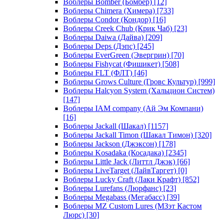
Воблеры Bomber (Бомбер)
[12]
Воблеры Chimera (Химера)
[733]
Воблеры Condor (Кондор)
[16]
Воблеры Creek Chub (Крик Чаб)
[23]
Воблеры Daiwa (Дайва)
[209]
Воблеры Deps (Дэпс)
[245]
Воблеры EverGreen (Эвергрин)
[70]
Воблеры Fishycat (Фишикет)
[508]
Воблеры FLT (ФЛТ)
[46]
Воблеры Grows Culture (Гровс Культур)
[999]
Воблеры Halcyon System (Хальцион Систем)
[147]
Воблеры IAM company (Ай Эм Компани)
[16]
Воблеры Jackall (Шакал)
[1157]
Воблеры Jackall Timon (Шакал Тимон)
[320]
Воблеры Jackson (Джэксон)
[178]
Воблеры Kosadaka (Косадака)
[2345]
Воблеры Little Jack (Литтл Джэк)
[66]
Воблеры LiveTarget (ЛайвТаргет)
[0]
Воблеры Lucky Craft (Лаки Крафт)
[852]
Воблеры Lurefans (Люрфанс)
[23]
Воблеры Megabass (Мегабасс)
[39]
Воблеры MZ Custom Lures (МЗэт Кастом
Люрс)
[30]