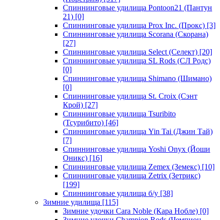
Спиннинговые удилища Pontoon21 (Пантун
21)
[0]
Спиннинговые удилища Prox Inc. (Прокс)
[3]
Спиннинговые удилища Scorana (Скорана)
[27]
Спиннинговые удилища Select (Селект)
[20]
Спиннинговые удилища SL Rods (СЛ Родс)
[0]
Спиннинговые удилища Shimano (Шимано)
[0]
Спиннинговые удилища St. Croix (Сэнт
Крой)
[27]
Спиннинговые удилища Tsuribito
(Тсурибито)
[46]
Спиннинговые удилища Yin Tai (Джин Тай)
[7]
Спиннинговые удилища Yoshi Onyx (Йоши
Оникс)
[16]
Спиннинговые удилища Zemex (Земекс)
[10]
Спиннинговые удилища Zetrix (Зетрикс)
[199]
Спиннинговые удилища б/у
[38]
Зимние удилища
[115]
Зимние удочки Cara Noble (Кара Нобле)
[0]
Зимние удочки Champion Rods (Чемпион