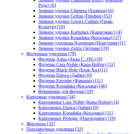
Родс)
[6]
Зимние удочки Chimera (Химера)
[6]
Зимние удочки Grifon (Грифон)
[53]
Зимние удочки Grows Culture (Гровс
Культур)
[19]
Зимние удочки Karismax (Карисмакс)
[4]
Зимние удочки Kosadaka (Косадака)
[17]
Зимние удилища Norstream (Норстрим)
[1]
Зимние удочки Zetrix (Зетрикс)
[9]
Фидерные удилища
[79]
Фидеры Aqua (Аква С.-Пб.)
[0]
Фидеры Cara Noble (Кара Нобле)
[11]
Фидеры Black Hole (Блэк Хол)
[1]
Фидеры Daiwa (Дайва)
[0]
Фидеры Favorite (Фаворит)
[11]
Фидеры Kosadaka (Косадака)
[46]
Вершинки для фидера
[10]
Карповые удилища
[34]
Карповики Cara Noble (Кара Нобле)
[4]
Карповики Daiwa (Дайва)
[0]
Карповики Kosadaka (Косадака)
[11]
Карповики Prologic (Пролоджик)
[19]
Жерлицы
[32]
Поплавочные удилища
[32]