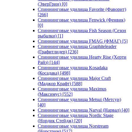
(ЭверГрин)
[0]
Спиннинговые удилища Favorite (Фаворит)
[266]
Спиннинговые удилища Fenwick (Фенвик)
[0]
Спиннинговые удилища Fish Season (Сезон
рыбалки)
[1]
Спиннинговые удилища FMAG (ФМАГ)
[5]
Спиннинговые удилища Graphiteleader
(Графитлидер)
[236]
Спиннинговые удилища Hearty Rise (Херти
Райз)
[144]
Спиннинговые удилища Kosadaka
(Косадака)
[498]
Спиннинговые удилища Major Craft
(Маджор Крафт)
[588]
Спиннинговые удилища Maximus
(Максимус)
[552]
Спиннинговые удилища Metsui (Метсуи)
[40]
Спиннинговые удилища Narval (Нарвал)
[40]
Спиннинговые удилища Nordic Stage
(Нордик Стейдж)
[20]
Спиннинговые удилища Norstream
(Норстрим)
[517]