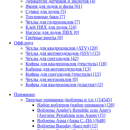
Держатели датчиков и эхолотов
[4]
Якоря для лодок и фалы
[61]
Сумки для лодок
[5]
Топливные баки
[7]
Чехлы для гидроциклов
[7]
Клей ПВХ для лодок
[24]
Насосы для лодок ПВХ
[0]
Гребные винты
[0]
Офф роуд
Чехлы для квадроциклов (ATV)
[20]
Чехлы для мотовездеходов (SSV)
[15]
Чехлы для снегоходов
[42]
Кофры для квадроциклов (текстиль)
[18]
Кабины для мотовездеходов
[13]
Кофры для снегоходов (текстиль)
[15]
Чехлы для мотоциклов
[0]
Кофры для квадроциклов (пластик)
[2]
Приманки
Твердые приманки (воблеры и т.п.)
[14545]
Набор воблеров (набор приманок)
[28]
Воблеры Angler's Republic или Anre's
(Англерс Репаблик или Анрес)
[5]
Воблеры Aqua (Аква С.-Пб.)
[648]
Воблеры Bassday (Бассдей)
[2]