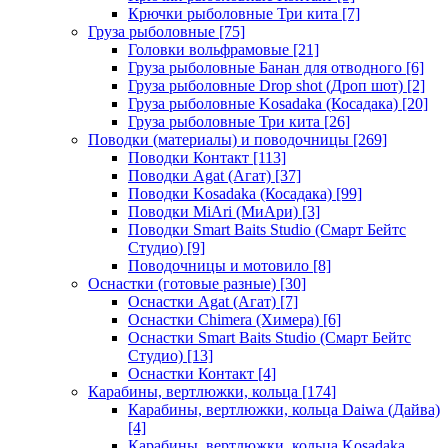
Крючки рыболовные Три кита
[7]
Груза рыболовные
[75]
Головки вольфрамовые
[21]
Груза рыболовные Банан для отводного
[6]
Груза рыболовные Drop shot (Дроп шот)
[2]
Груза рыболовные Kosadaka (Косадака)
[20]
Груза рыболовные Три кита
[26]
Поводки (материалы) и поводочницы
[269]
Поводки Контакт
[113]
Поводки Agat (Агат)
[37]
Поводки Kosadaka (Косадака)
[99]
Поводки MiAri (МиАри)
[3]
Поводки Smart Baits Studio (Смарт Бейтс
Студио)
[9]
Поводочницы и мотовило
[8]
Оснастки (готовые разные)
[30]
Оснастки Agat (Агат)
[7]
Оснастки Chimera (Химера)
[6]
Оснастки Smart Baits Studio (Смарт Бейтс
Студио)
[13]
Оснастки Контакт
[4]
Карабины, вертлюжки, кольца
[174]
Карабины, вертлюжки, кольца Daiwa (Дайва)
[4]
Карабины, вертлюжки, кольца Kosadaka