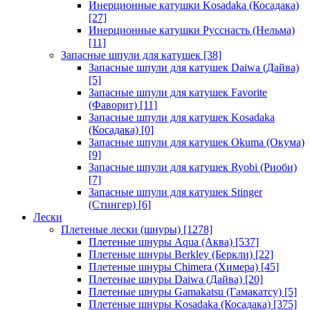
Инерционные катушки Kosadaka (Косадака)
[27]
Инерционные катушки Русснасть (Нельма)
[11]
Запасные шпули для катушек
[38]
Запасные шпули для катушек Daiwa (Дайва)
[5]
Запасные шпули для катушек Favorite
(Фаворит)
[11]
Запасные шпули для катушек Kosadaka
(Косадака)
[0]
Запасные шпули для катушек Okuma (Окума)
[9]
Запасные шпули для катушек Ryobi (Риоби)
[7]
Запасные шпули для катушек Stinger
(Стингер)
[6]
Лески
Плетеные лески (шнуры)
[1278]
Плетеные шнуры Aqua (Аква)
[537]
Плетеные шнуры Berkley (Беркли)
[22]
Плетеные шнуры Chimera (Химера)
[45]
Плетеные шнуры Daiwa (Дайва)
[20]
Плетеные шнуры Gamakatsu (Гамакатсу)
[5]
Плетеные шнуры Kosadaka (Косадака)
[375]