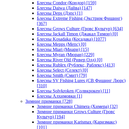
Блесны Condor (Кондор)
[159]
Блесны Daiwa (Дайва)
[147]
Блесны Deps (Дэпс)
[1]
Блесны Extreme Fishing (Экстрим Фишинг)
[367]
Блесны Grows Culture (Гровс Культур)
[634]
Блесны Jackall Timon (Джакал Тимон)
[0]
Блесны Kosadaka (Косадака)
[1077]
Блесны Mepps (Мепс)
[0]
Блесны Miari (Миари)
[15]
Блесны Myran (Мюран)
[229]
Блесны River Old (Ривер Олд)
[0]
Блесны Rublex (Рублекс, Раблекс)
[413]
Блесны Select (Селект)
[0]
Блесны Smith (Смит)
[79]
Блесны SV Fishing Lures (СВ Фишинг Люрс)
[310]
Блесны Solvkroken (Солвкрокен)
[11]
Блесны Алхимовки
[1]
Зимние приманки
[728]
Зимние приманки Chimera (Химера)
[32]
Зимние приманки Grows Culture (Гровс
Культур)
[194]
Зимние приманки Karismax (Каризмакс)
[101]