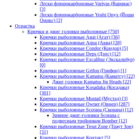
Лески флюрокарбоновые Varivas (Варивас)
[3]
Лески флюрокарбоновые Yoshi Onyx (Йоши
Оникс)
[2]
Оснастка
Крючки и джиг головки рыболовные
[750]
Крючки рыболовные Agat (Агат)
[36]
Крючки рыболовные Aqua (Аква)
[28]
Крючки рыболовные Condor (Кондор)
[5]
Крючки рыболовные Deps (Дэпс)
[12]
Крючки рыболовные Excalibur (Экскалибур)
[0]
Крючки рыболовные Grifon (Грифон)
[1]
Крючки рыболовные Kamatsu (Каматсу)
[22]
Джиг головки Kamatsu Jig Heads
[22]
Крючки рыболовные Kosadaka (Косадака)
[301]
Крючки рыболовные Mustad (Мустад)
[3]
Крючки рыболовные Owner (Овнер)
[287]
Крючки рыболовные Scorana (Скорана)
[12]
Зимние джиг-головки Scorana с
подвесным тройником Bomber
[12]
Крючки рыболовные Trout Zone (Траут Зон)
[31]
Крючки рыболовные Контакт
[5]