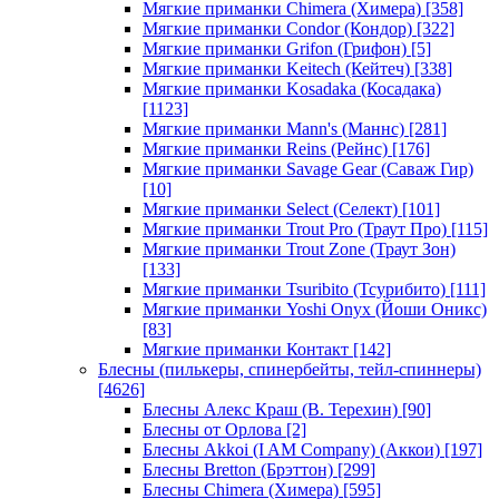
Мягкие приманки Chimera (Химера)
[358]
Мягкие приманки Condor (Кондор)
[322]
Мягкие приманки Grifon (Грифон)
[5]
Мягкие приманки Keitech (Кейтеч)
[338]
Мягкие приманки Kosadaka (Косадака)
[1123]
Мягкие приманки Mann's (Маннс)
[281]
Мягкие приманки Reins (Рейнс)
[176]
Мягкие приманки Savage Gear (Саваж Гир)
[10]
Мягкие приманки Select (Селект)
[101]
Мягкие приманки Trout Pro (Траут Про)
[115]
Мягкие приманки Trout Zone (Траут Зон)
[133]
Мягкие приманки Tsuribito (Тсурибито)
[111]
Мягкие приманки Yoshi Onyx (Йоши Оникс)
[83]
Мягкие приманки Контакт
[142]
Блесны (пилькеры, спинербейты, тейл-спиннеры)
[4626]
Блесны Алекс Краш (В. Терехин)
[90]
Блесны от Орлова
[2]
Блесны Akkoi (I AM Company) (Аккои)
[197]
Блесны Bretton (Брэттон)
[299]
Блесны Chimera (Химера)
[595]