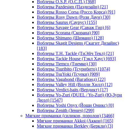
Воблеры O.S.P. (О.С.П.)
[368]
Воблеры Pazdesign (Паздизайн)
[21]
Воблеры Rosso Corsa (Россо Корса)
[91]
Воблеры Rosy Dawn (Рози Даун)
[30]
Воблеры Saurus (Саурус)
[155]
Воблеры Savage Gear (Саваж Гир)
[6]
Воблеры Scorana (Скорана)
[90]
Воблеры Shimano (Шимано)
[128]
Воблеры Skagit Designs (Скагит Дизайнс)
[183]
Воблеры T.H. Tackle (ТиЭйч Текл)
[21]
Воблеры Tackle House (Тэкл Хаус)
[693]
Воблеры Tiemco (Тиемко)
[30]
Воблеры Tsuribito (Тсурибито)
[1074]
Воблеры TsuYoki (Тсуеки)
[909]
Воблеры Vagabond (Вагабонд)
[22]
Воблеры Valley Hill (Волли Хилл)
[12]
Воблеры Verdict-baits (Вердикт)
[17]
Воблеры Yo-Zuri (DUEL / Yo-Zuri) (Ю-Зури
Дюэл)
[1547]
Воблеры Yoshi Onyx (Йоши Оникс)
[0]
Воблеры Zenith (Зенич)
[299]
Мягкие приманки (силикон, поролон)
[3466]
Мягкие приманки Akkoi (Аккои)
[165]
Мягкие приманки Berkley (Беркли)
[3]