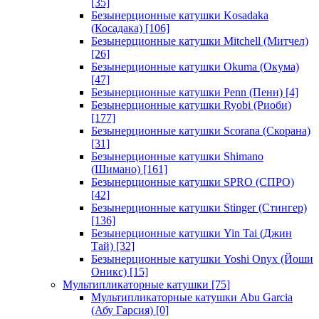
[35]
Безынерционные катушки Kosadaka
(Косадака)
[106]
Безынерционные катушки Mitchell (Митчел)
[26]
Безынерционные катушки Okuma (Окума)
[47]
Безынерционные катушки Penn (Пенн)
[4]
Безынерционные катушки Ryobi (Риоби)
[177]
Безынерционные катушки Scorana (Скорана)
[31]
Безынерционные катушки Shimano
(Шимано)
[161]
Безынерционные катушки SPRO (СПРО)
[42]
Безынерционные катушки Stinger (Стингер)
[136]
Безынерционные катушки Yin Tai (Джин
Тай)
[32]
Безынерционные катушки Yoshi Onyx (Йоши
Оникс)
[15]
Мультипликаторные катушки
[75]
Мультипликаторные катушки Abu Garcia
(Абу Гарсия)
[0]