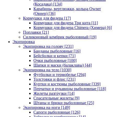
(Косадака)
[134]
Карабины, вертлюжки, кольца Owner
(Овнер)
[36]
Кормушки для фидера
[17]
Кормушки для фидера Три кита
[11]
Кормушки для фидера Chimera (Химера)
[6]
Поплавки
[21]
Силиконовый кембрик рыболовный
[19]
Экипировка
Экипировка на голову
[231]
Банданы рыболовные
[16]
Бейсболки и кепки
[71]
Очки рыболовные
[100]
Шапки и маски (балаклавы)
[44]
Экипировка на тело
[1030]
Футболки и термобелье
[294]
Толстовки и флис
[231]
Куртки и костюмы рыболовные
[339]
Перчатки и рукавицы рыболовные
[118]
Жилеты разгрузки
[14]
Спасательные жилеты
[9]
Штаны и брюки рыболовные
[25]
Экипировка на ноги
[149]
Сапоги рыболовные
[126]
Забродные комбинезоны
[14]