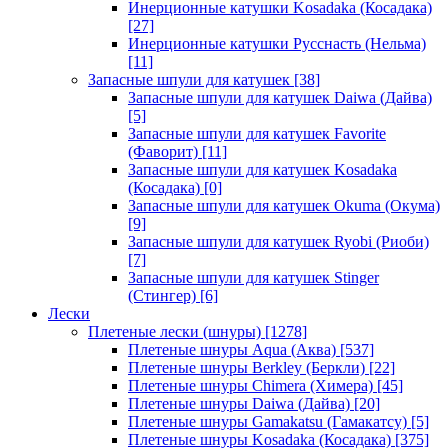
Инерционные катушки Kosadaka (Косадака)
[27]
Инерционные катушки Русснасть (Нельма)
[11]
Запасные шпули для катушек
[38]
Запасные шпули для катушек Daiwa (Дайва)
[5]
Запасные шпули для катушек Favorite
(Фаворит)
[11]
Запасные шпули для катушек Kosadaka
(Косадака)
[0]
Запасные шпули для катушек Okuma (Окума)
[9]
Запасные шпули для катушек Ryobi (Риоби)
[7]
Запасные шпули для катушек Stinger
(Стингер)
[6]
Лески
Плетеные лески (шнуры)
[1278]
Плетеные шнуры Aqua (Аква)
[537]
Плетеные шнуры Berkley (Беркли)
[22]
Плетеные шнуры Chimera (Химера)
[45]
Плетеные шнуры Daiwa (Дайва)
[20]
Плетеные шнуры Gamakatsu (Гамакатсу)
[5]
Плетеные шнуры Kosadaka (Косадака)
[375]