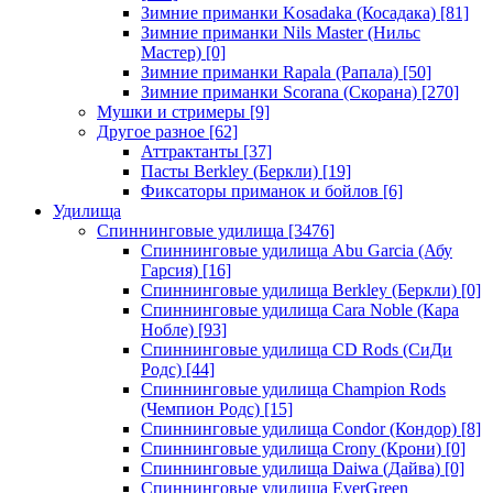
Зимние приманки Kosadaka (Косадака)
[81]
Зимние приманки Nils Master (Нильс
Мастер)
[0]
Зимние приманки Rapala (Рапала)
[50]
Зимние приманки Scorana (Скорана)
[270]
Мушки и стримеры
[9]
Другое разное
[62]
Аттрактанты
[37]
Пасты Berkley (Беркли)
[19]
Фиксаторы приманок и бойлов
[6]
Удилища
Спиннинговые удилища
[3476]
Спиннинговые удилища Abu Garcia (Абу
Гарсия)
[16]
Спиннинговые удилища Berkley (Беркли)
[0]
Спиннинговые удилища Cara Noble (Кара
Нобле)
[93]
Спиннинговые удилища CD Rods (СиДи
Родс)
[44]
Спиннинговые удилища Champion Rods
(Чемпион Родс)
[15]
Спиннинговые удилища Condor (Кондор)
[8]
Спиннинговые удилища Crony (Крони)
[0]
Спиннинговые удилища Daiwa (Дайва)
[0]
Спиннинговые удилища EverGreen