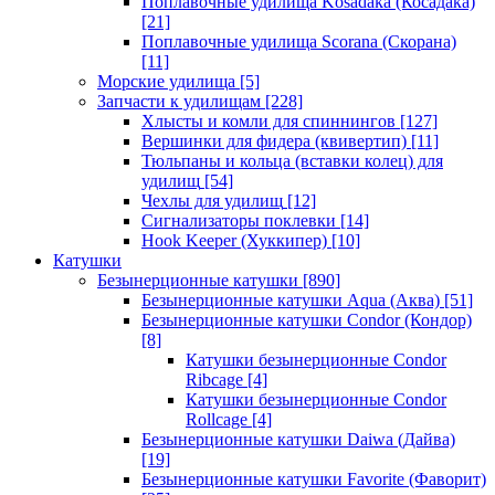
Поплавочные удилища Kosadaka (Косадака)
[21]
Поплавочные удилища Scorana (Скорана)
[11]
Морские удилища
[5]
Запчасти к удилищам
[228]
Хлысты и комли для спиннингов
[127]
Вершинки для фидера (квивертип)
[11]
Тюльпаны и кольца (вставки колец) для
удилищ
[54]
Чехлы для удилищ
[12]
Сигнализаторы поклевки
[14]
Hook Keeper (Хуккипер)
[10]
Катушки
Безынерционные катушки
[890]
Безынерционные катушки Aqua (Аква)
[51]
Безынерционные катушки Condor (Кондор)
[8]
Катушки безынерционные Condor
Ribcage
[4]
Катушки безынерционные Condor
Rollcage
[4]
Безынерционные катушки Daiwa (Дайва)
[19]
Безынерционные катушки Favorite (Фаворит)