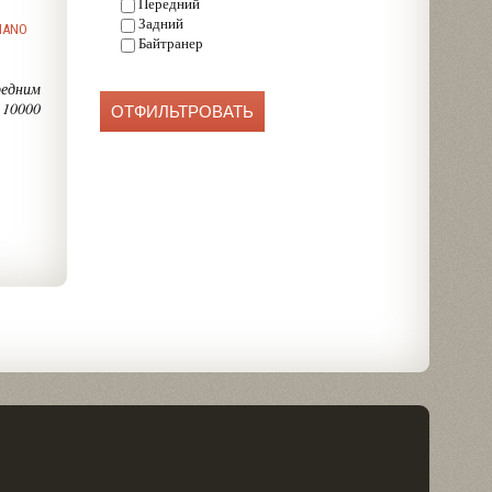
Передний
Задний
MANO
Байтранер
редним
 10000