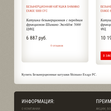
БЕЗЫНЕРЦИОННАЯ КАТУШКА SHIMANO
БЕЗЫН
EXAGE 5000 CFC
EXAGE 6
Катушка безынерционная с передним
Катушк
фрикционом Шимано Эксейдж 5000
фрикц
ЦФЦ.
ФЦ.
6 887 руб.
10 19
0 отзывов
В ЗА
Купить Безынерционные катушки Shimano Exage FC.
ИНФОРМАЦИЯ:
ПРЕИМ
О КОМПАНИИ
АКЦИИ, Б