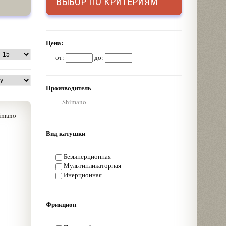
ВЫБОР ПО КРИТЕРИЯМ
Цена:
от:
до:
Производитель
Shimano
Вид катушки
Безынерционная
Мультипликаторная
Инерционная
Фрикцион