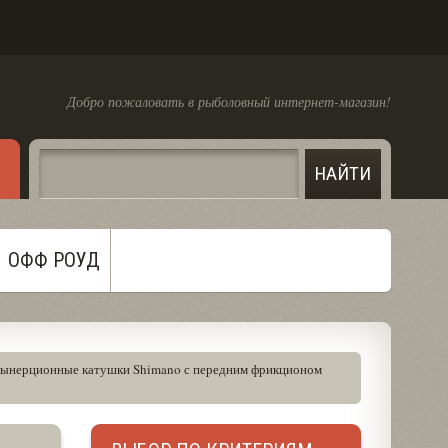
Добро пожаловать в рыболовный интернет-магазин!
ОФФ РОУД
зынерционные катушки Shimano с передним фрикционом