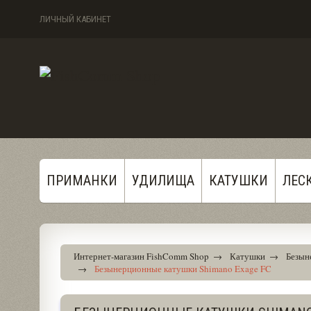
ЛИЧНЫЙ КАБИНЕТ
ПРИМАНКИ
УДИЛИЩА
КАТУШКИ
ЛЕС
Интернет-магазин FishComm Shop
→
Катушки
→
Безын
→
Безынерционные катушки Shimano Exage FC