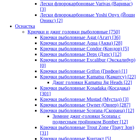
Лески флюрокарбоновые Varivas (Варивас)
[3]
Лески флюрокарбоновые Yoshi Onyx (Йоши
Оникс)
[2]
Оснастка
Крючки и джиг головки рыболовные
[750]
Крючки рыболовные Agat (Агат)
[36]
Крючки рыболовные Aqua (Аква)
[28]
Крючки рыболовные Condor (Кондор)
[5]
Крючки рыболовные Deps (Дэпс)
[12]
Крючки рыболовные Excalibur (Экскалибур)
[0]
Крючки рыболовные Grifon (Грифон)
[1]
Крючки рыболовные Kamatsu (Каматсу)
[22]
Джиг головки Kamatsu Jig Heads
[22]
Крючки рыболовные Kosadaka (Косадака)
[301]
Крючки рыболовные Mustad (Мустад)
[3]
Крючки рыболовные Owner (Овнер)
[287]
Крючки рыболовные Scorana (Скорана)
[12]
Зимние джиг-головки Scorana с
подвесным тройником Bomber
[12]
Крючки рыболовные Trout Zone (Траут Зон)
[31]
Крючки рыболовные Контакт
[5]