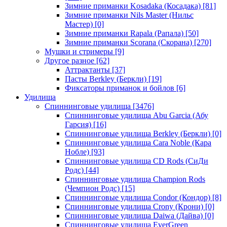
Зимние приманки Kosadaka (Косадака)
[81]
Зимние приманки Nils Master (Нильс
Мастер)
[0]
Зимние приманки Rapala (Рапала)
[50]
Зимние приманки Scorana (Скорана)
[270]
Мушки и стримеры
[9]
Другое разное
[62]
Аттрактанты
[37]
Пасты Berkley (Беркли)
[19]
Фиксаторы приманок и бойлов
[6]
Удилища
Спиннинговые удилища
[3476]
Спиннинговые удилища Abu Garcia (Абу
Гарсия)
[16]
Спиннинговые удилища Berkley (Беркли)
[0]
Спиннинговые удилища Cara Noble (Кара
Нобле)
[93]
Спиннинговые удилища CD Rods (СиДи
Родс)
[44]
Спиннинговые удилища Champion Rods
(Чемпион Родс)
[15]
Спиннинговые удилища Condor (Кондор)
[8]
Спиннинговые удилища Crony (Крони)
[0]
Спиннинговые удилища Daiwa (Дайва)
[0]
Спиннинговые удилища EverGreen