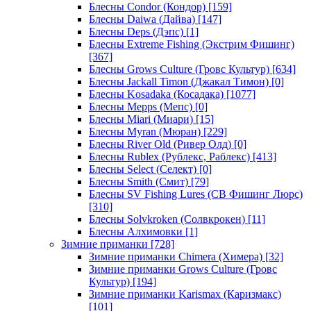
Блесны Condor (Кондор)
[159]
Блесны Daiwa (Дайва)
[147]
Блесны Deps (Дэпс)
[1]
Блесны Extreme Fishing (Экстрим Фишинг)
[367]
Блесны Grows Culture (Гровс Культур)
[634]
Блесны Jackall Timon (Джакал Тимон)
[0]
Блесны Kosadaka (Косадака)
[1077]
Блесны Mepps (Мепс)
[0]
Блесны Miari (Миари)
[15]
Блесны Myran (Мюран)
[229]
Блесны River Old (Ривер Олд)
[0]
Блесны Rublex (Рублекс, Раблекс)
[413]
Блесны Select (Селект)
[0]
Блесны Smith (Смит)
[79]
Блесны SV Fishing Lures (СВ Фишинг Люрс)
[310]
Блесны Solvkroken (Солвкрокен)
[11]
Блесны Алхимовки
[1]
Зимние приманки
[728]
Зимние приманки Chimera (Химера)
[32]
Зимние приманки Grows Culture (Гровс
Культур)
[194]
Зимние приманки Karismax (Каризмакс)
[101]