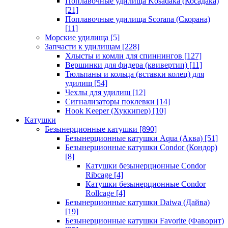
Поплавочные удилища Kosadaka (Косадака)
[21]
Поплавочные удилища Scorana (Скорана)
[11]
Морские удилища
[5]
Запчасти к удилищам
[228]
Хлысты и комли для спиннингов
[127]
Вершинки для фидера (квивертип)
[11]
Тюльпаны и кольца (вставки колец) для
удилищ
[54]
Чехлы для удилищ
[12]
Сигнализаторы поклевки
[14]
Hook Keeper (Хуккипер)
[10]
Катушки
Безынерционные катушки
[890]
Безынерционные катушки Aqua (Аква)
[51]
Безынерционные катушки Condor (Кондор)
[8]
Катушки безынерционные Condor
Ribcage
[4]
Катушки безынерционные Condor
Rollcage
[4]
Безынерционные катушки Daiwa (Дайва)
[19]
Безынерционные катушки Favorite (Фаворит)