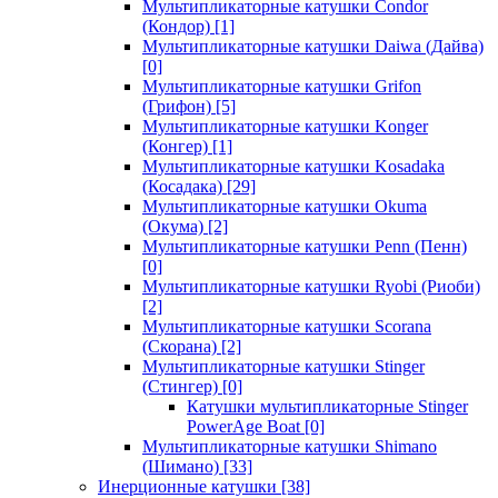
Мультипликаторные катушки Condor
(Кондор)
[1]
Мультипликаторные катушки Daiwa (Дайва)
[0]
Мультипликаторные катушки Grifon
(Грифон)
[5]
Мультипликаторные катушки Konger
(Конгер)
[1]
Мультипликаторные катушки Kosadaka
(Косадака)
[29]
Мультипликаторные катушки Okuma
(Окума)
[2]
Мультипликаторные катушки Penn (Пенн)
[0]
Мультипликаторные катушки Ryobi (Риоби)
[2]
Мультипликаторные катушки Scorana
(Скорана)
[2]
Мультипликаторные катушки Stinger
(Стингер)
[0]
Катушки мультипликаторные Stinger
PowerAge Boat
[0]
Мультипликаторные катушки Shimano
(Шимано)
[33]
Инерционные катушки
[38]