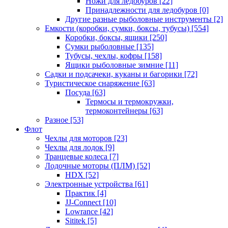
Ножи для ледобуров
[22]
Принадлежности для ледобуров
[0]
Другие разные рыболовные инструменты
[2]
Емкости (коробки, сумки, боксы, тубусы)
[554]
Коробки, боксы, ящики
[250]
Сумки рыболовные
[135]
Тубусы, чехлы, кофры
[158]
Ящики рыболовные зимние
[11]
Садки и подсачеки, куканы и багорики
[72]
Туристическое снаряжение
[63]
Посуда
[63]
Термосы и термокружки,
термоконтейнеры
[63]
Разное
[53]
Флот
Чехлы для моторов
[23]
Чехлы для лодок
[9]
Транцевые колеса
[7]
Лодочные моторы (ПЛМ)
[52]
HDX
[52]
Электронные устройства
[61]
Практик
[4]
JJ-Connect
[10]
Lowrance
[42]
Sititek
[5]