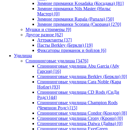
Зимние приманки Kosadaka (Косадака)
[81]
Зимние приманки Nils Master (Нильс
Мастер)
[0]
Зимние приманки Rapala (Рапала)
[50]
Зимние приманки Scorana (Скорана)
[270]
Мушки и стримеры
[9]
Другое разное
[62]
Аттрактанты
[37]
Пасты Berkley (Беркли)
[19]
Фиксаторы приманок и бойлов
[6]
Удилища
Спиннинговые удилища
[3476]
Спиннинговые удилища Abu Garcia (Абу
Гарсия)
[16]
Спиннинговые удилища Berkley (Беркли)
[0]
Спиннинговые удилища Cara Noble (Кара
Нобле)
[93]
Спиннинговые удилища CD Rods (СиДи
Родс)
[44]
Спиннинговые удилища Champion Rods
(Чемпион Родс)
[15]
Спиннинговые удилища Condor (Кондор)
[8]
Спиннинговые удилища Crony (Крони)
[0]
Спиннинговые удилища Daiwa (Дайва)
[0]
Спиннинговые удилища EverGreen