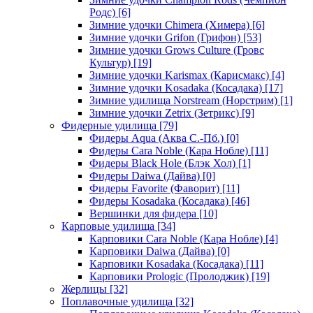
Родс)
[6]
Зимние удочки Chimera (Химера)
[6]
Зимние удочки Grifon (Грифон)
[53]
Зимние удочки Grows Culture (Гровс
Культур)
[19]
Зимние удочки Karismax (Карисмакс)
[4]
Зимние удочки Kosadaka (Косадака)
[17]
Зимние удилища Norstream (Норстрим)
[1]
Зимние удочки Zetrix (Зетрикс)
[9]
Фидерные удилища
[79]
Фидеры Aqua (Аква С.-Пб.)
[0]
Фидеры Cara Noble (Кара Нобле)
[11]
Фидеры Black Hole (Блэк Хол)
[1]
Фидеры Daiwa (Дайва)
[0]
Фидеры Favorite (Фаворит)
[11]
Фидеры Kosadaka (Косадака)
[46]
Вершинки для фидера
[10]
Карповые удилища
[34]
Карповики Cara Noble (Кара Нобле)
[4]
Карповики Daiwa (Дайва)
[0]
Карповики Kosadaka (Косадака)
[11]
Карповики Prologic (Пролоджик)
[19]
Жерлицы
[32]
Поплавочные удилища
[32]