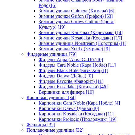
Родс)
[6]
Зимние удочки Chimera (Химера)
[6]
Зимние удочки Grifon (Грифон)
[53]
Зимние удочки Grows Culture (Гровс
Культур)
[19]
Зимние удочки Karismax (Карисмакс)
[4]
Зимние удочки Kosadaka (Косадака)
[17]
Зимние удилища Norstream (Норстрим)
[1]
Зимние удочки Zetrix (Зетрикс)
[9]
Фидерные удилища
[79]
Фидеры Aqua (Аква С.-Пб.)
[0]
Фидеры Cara Noble (Кара Нобле)
[11]
Фидеры Black Hole (Блэк Хол)
[1]
Фидеры Daiwa (Дайва)
[0]
Фидеры Favorite (Фаворит)
[11]
Фидеры Kosadaka (Косадака)
[46]
Вершинки для фидера
[10]
Карповые удилища
[34]
Карповики Cara Noble (Кара Нобле)
[4]
Карповики Daiwa (Дайва)
[0]
Карповики Kosadaka (Косадака)
[11]
Карповики Prologic (Пролоджик)
[19]
Жерлицы
[32]
Поплавочные удилища
[32]