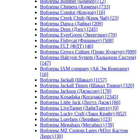
Воблеры Bomber (Бомбер)
[12]
Воблеры Chimera (Химера)
[733]
Воблеры Condor (Кондор)
[16]
Воблеры Creek Chub (Крик Чаб)
[23]
Воблеры Daiwa (Дайва)
[209]
Воблеры Deps (Дэпс)
[245]
Воблеры EverGreen (Эвергрин)
[70]
Воблеры Fishycat (Фишикет)
[508]
Воблеры FLT (ФЛТ)
[46]
Воблеры Grows Culture (Гровс Культур)
[999]
Воблеры Halcyon System (Хальцион Систем)
[147]
Воблеры IAM company (Ай Эм Компани)
[16]
Воблеры Jackall (Шакал)
[1157]
Воблеры Jackall Timon (Шакал Тимон)
[320]
Воблеры Jackson (Джэксон)
[178]
Воблеры Kosadaka (Косадака)
[2345]
Воблеры Little Jack (Литтл Джэк)
[66]
Воблеры LiveTarget (ЛайвТаргет)
[0]
Воблеры Lucky Craft (Лаки Крафт)
[852]
Воблеры Lurefans (Люрфанс)
[23]
Воблеры Megabass (Мегабасс)
[39]
Воблеры MZ Custom Lures (МЗэт Кастом
Люрс)
[30]