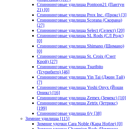
Спиннинговые удилища Pontoon21 (Пантун
21)
[0]
Спиннинговые удилища Prox Inc. (Прокс)
[3]
Спиннинговые удилища Scorana (Скорана)
[27]
Спиннинговые удилища Select (Селект)
[20]
Спиннинговые удилища SL Rods (СЛ Родс)
[0]
Спиннинговые удилища Shimano (Шимано)
[0]
Спиннинговые удилища St. Croix (Сэнт
Крой)
[27]
Спиннинговые удилища Tsuribito
(Тсурибито)
[46]
Спиннинговые удилища Yin Tai (Джин Тай)
[7]
Спиннинговые удилища Yoshi Onyx (Йоши
Оникс)
[16]
Спиннинговые удилища Zemex (Земекс)
[10]
Спиннинговые удилища Zetrix (Зетрикс)
[199]
Спиннинговые удилища б/у
[38]
Зимние удилища
[115]
Зимние удочки Cara Noble (Кара Нобле)
[0]
Зимние удочки Champion Rods (Чемпион