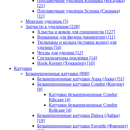
Поплавочные удилища Kosadaka (Косадака)
[21]
Поплавочные удилища Scorana (Скорана)
[11]
Морские удилища
[5]
Запчасти к удилищам
[228]
Хлысты и комли для спиннингов
[127]
Вершинки для фидера (квивертип)
[11]
Тюльпаны и кольца (вставки колец) для
удилищ
[54]
Чехлы для удилищ
[12]
Сигнализаторы поклевки
[14]
Hook Keeper (Хуккипер)
[10]
Катушки
Безынерционные катушки
[890]
Безынерционные катушки Aqua (Аква)
[51]
Безынерционные катушки Condor (Кондор)
[8]
Катушки безынерционные Condor
Ribcage
[4]
Катушки безынерционные Condor
Rollcage
[4]
Безынерционные катушки Daiwa (Дайва)
[19]
Безынерционные катушки Favorite (Фаворит)