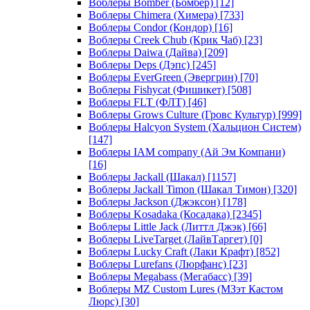
Воблеры Bomber (Бомбер)
[12]
Воблеры Chimera (Химера)
[733]
Воблеры Condor (Кондор)
[16]
Воблеры Creek Chub (Крик Чаб)
[23]
Воблеры Daiwa (Дайва)
[209]
Воблеры Deps (Дэпс)
[245]
Воблеры EverGreen (Эвергрин)
[70]
Воблеры Fishycat (Фишикет)
[508]
Воблеры FLT (ФЛТ)
[46]
Воблеры Grows Culture (Гровс Культур)
[999]
Воблеры Halcyon System (Хальцион Систем)
[147]
Воблеры IAM company (Ай Эм Компани)
[16]
Воблеры Jackall (Шакал)
[1157]
Воблеры Jackall Timon (Шакал Тимон)
[320]
Воблеры Jackson (Джэксон)
[178]
Воблеры Kosadaka (Косадака)
[2345]
Воблеры Little Jack (Литтл Джэк)
[66]
Воблеры LiveTarget (ЛайвТаргет)
[0]
Воблеры Lucky Craft (Лаки Крафт)
[852]
Воблеры Lurefans (Люрфанс)
[23]
Воблеры Megabass (Мегабасс)
[39]
Воблеры MZ Custom Lures (МЗэт Кастом
Люрс)
[30]