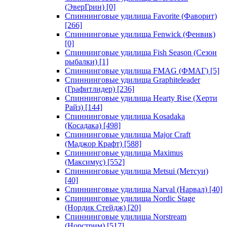
(ЭверГрин)
[0]
Спиннинговые удилища Favorite (Фаворит)
[266]
Спиннинговые удилища Fenwick (Фенвик)
[0]
Спиннинговые удилища Fish Season (Сезон
рыбалки)
[1]
Спиннинговые удилища FMAG (ФМАГ)
[5]
Спиннинговые удилища Graphiteleader
(Графитлидер)
[236]
Спиннинговые удилища Hearty Rise (Херти
Райз)
[144]
Спиннинговые удилища Kosadaka
(Косадака)
[498]
Спиннинговые удилища Major Craft
(Маджор Крафт)
[588]
Спиннинговые удилища Maximus
(Максимус)
[552]
Спиннинговые удилища Metsui (Метсуи)
[40]
Спиннинговые удилища Narval (Нарвал)
[40]
Спиннинговые удилища Nordic Stage
(Нордик Стейдж)
[20]
Спиннинговые удилища Norstream
(Норстрим)
[517]