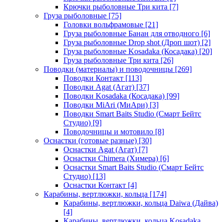
Крючки рыболовные Три кита
[7]
Груза рыболовные
[75]
Головки вольфрамовые
[21]
Груза рыболовные Банан для отводного
[6]
Груза рыболовные Drop shot (Дроп шот)
[2]
Груза рыболовные Kosadaka (Косадака)
[20]
Груза рыболовные Три кита
[26]
Поводки (материалы) и поводочницы
[269]
Поводки Контакт
[113]
Поводки Agat (Агат)
[37]
Поводки Kosadaka (Косадака)
[99]
Поводки MiAri (МиАри)
[3]
Поводки Smart Baits Studio (Смарт Бейтс
Студио)
[9]
Поводочницы и мотовило
[8]
Оснастки (готовые разные)
[30]
Оснастки Agat (Агат)
[7]
Оснастки Chimera (Химера)
[6]
Оснастки Smart Baits Studio (Смарт Бейтс
Студио)
[13]
Оснастки Контакт
[4]
Карабины, вертлюжки, кольца
[174]
Карабины, вертлюжки, кольца Daiwa (Дайва)
[4]
Карабины, вертлюжки, кольца Kosadaka