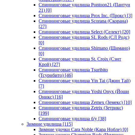
Спиннинговые удилища Pontoon21 (Пантун
21)
[0]
Спиннинговые удилища Prox Inc. (Прокс)
[3]
Спиннинговые удилища Scorana (Скорана)
[27]
Спиннинговые удилища Select (Селект)
[20]
Спиннинговые удилища SL Rods (СЛ Родс)
[0]
Спиннинговые удилища Shimano (Шимано)
[0]
Спиннинговые удилища St. Croix (Сэнт
Крой)
[27]
Спиннинговые удилища Tsuribito
(Тсурибито)
[46]
Спиннинговые удилища Yin Tai (Джин Тай)
[7]
Спиннинговые удилища Yoshi Onyx (Йоши
Оникс)
[16]
Спиннинговые удилища Zemex (Земекс)
[10]
Спиннинговые удилища Zetrix (Зетрикс)
[199]
Спиннинговые удилища б/у
[38]
Зимние удилища
[115]
Зимние удочки Cara Noble (Кара Нобле)
[0]
Зимние удочки Champion Rods (Чемпион