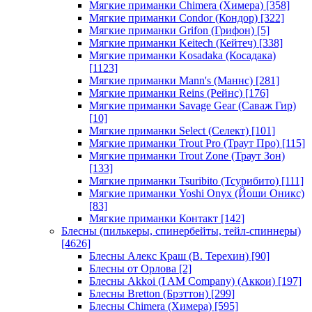
Мягкие приманки Chimera (Химера)
[358]
Мягкие приманки Condor (Кондор)
[322]
Мягкие приманки Grifon (Грифон)
[5]
Мягкие приманки Keitech (Кейтеч)
[338]
Мягкие приманки Kosadaka (Косадака)
[1123]
Мягкие приманки Mann's (Маннс)
[281]
Мягкие приманки Reins (Рейнс)
[176]
Мягкие приманки Savage Gear (Саваж Гир)
[10]
Мягкие приманки Select (Селект)
[101]
Мягкие приманки Trout Pro (Траут Про)
[115]
Мягкие приманки Trout Zone (Траут Зон)
[133]
Мягкие приманки Tsuribito (Тсурибито)
[111]
Мягкие приманки Yoshi Onyx (Йоши Оникс)
[83]
Мягкие приманки Контакт
[142]
Блесны (пилькеры, спинербейты, тейл-спиннеры)
[4626]
Блесны Алекс Краш (В. Терехин)
[90]
Блесны от Орлова
[2]
Блесны Akkoi (I AM Company) (Аккои)
[197]
Блесны Bretton (Брэттон)
[299]
Блесны Chimera (Химера)
[595]