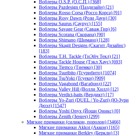
Воблеры O.S.P. (О.С.П.)
[368]
Воблеры Pazdesign (Паздизайн)
[21]
Воблеры Rosso Corsa (Россо Корса)
[91]
Воблеры Rosy Dawn (Рози Даун)
[30]
Воблеры Saurus (Саурус)
[155]
Воблеры Savage Gear (Саваж Гир)
[6]
Воблеры Scorana (Скорана)
[90]
Воблеры Shimano (Шимано)
[128]
Воблеры Skagit Designs (Скагит Дизайнс)
[183]
Воблеры T.H. Tackle (ТиЭйч Текл)
[21]
Воблеры Tackle House (Тэкл Хаус)
[693]
Воблеры Tiemco (Тиемко)
[30]
Воблеры Tsuribito (Тсурибито)
[1074]
Воблеры TsuYoki (Тсуеки)
[909]
Воблеры Vagabond (Вагабонд)
[22]
Воблеры Valley Hill (Волли Хилл)
[12]
Воблеры Verdict-baits (Вердикт)
[17]
Воблеры Yo-Zuri (DUEL / Yo-Zuri) (Ю-Зури
Дюэл)
[1547]
Воблеры Yoshi Onyx (Йоши Оникс)
[0]
Воблеры Zenith (Зенич)
[299]
Мягкие приманки (силикон, поролон)
[3466]
Мягкие приманки Akkoi (Аккои)
[165]
Мягкие приманки Berkley (Беркли)
[3]