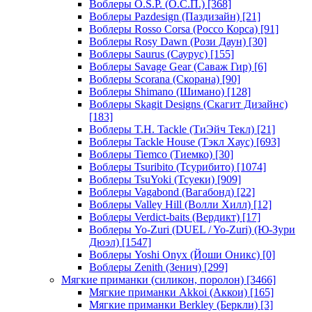
Воблеры O.S.P. (О.С.П.)
[368]
Воблеры Pazdesign (Паздизайн)
[21]
Воблеры Rosso Corsa (Россо Корса)
[91]
Воблеры Rosy Dawn (Рози Даун)
[30]
Воблеры Saurus (Саурус)
[155]
Воблеры Savage Gear (Саваж Гир)
[6]
Воблеры Scorana (Скорана)
[90]
Воблеры Shimano (Шимано)
[128]
Воблеры Skagit Designs (Скагит Дизайнс)
[183]
Воблеры T.H. Tackle (ТиЭйч Текл)
[21]
Воблеры Tackle House (Тэкл Хаус)
[693]
Воблеры Tiemco (Тиемко)
[30]
Воблеры Tsuribito (Тсурибито)
[1074]
Воблеры TsuYoki (Тсуеки)
[909]
Воблеры Vagabond (Вагабонд)
[22]
Воблеры Valley Hill (Волли Хилл)
[12]
Воблеры Verdict-baits (Вердикт)
[17]
Воблеры Yo-Zuri (DUEL / Yo-Zuri) (Ю-Зури
Дюэл)
[1547]
Воблеры Yoshi Onyx (Йоши Оникс)
[0]
Воблеры Zenith (Зенич)
[299]
Мягкие приманки (силикон, поролон)
[3466]
Мягкие приманки Akkoi (Аккои)
[165]
Мягкие приманки Berkley (Беркли)
[3]