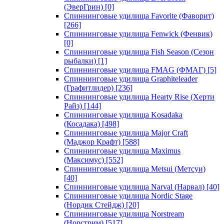
(ЭверГрин)
[0]
Спиннинговые удилища Favorite (Фаворит)
[266]
Спиннинговые удилища Fenwick (Фенвик)
[0]
Спиннинговые удилища Fish Season (Сезон
рыбалки)
[1]
Спиннинговые удилища FMAG (ФМАГ)
[5]
Спиннинговые удилища Graphiteleader
(Графитлидер)
[236]
Спиннинговые удилища Hearty Rise (Херти
Райз)
[144]
Спиннинговые удилища Kosadaka
(Косадака)
[498]
Спиннинговые удилища Major Craft
(Маджор Крафт)
[588]
Спиннинговые удилища Maximus
(Максимус)
[552]
Спиннинговые удилища Metsui (Метсуи)
[40]
Спиннинговые удилища Narval (Нарвал)
[40]
Спиннинговые удилища Nordic Stage
(Нордик Стейдж)
[20]
Спиннинговые удилища Norstream
(Норстрим)
[517]