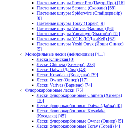
Плетеные шнуры Power Pro (Пауэр Про)
[16]
Плетеные шнуры Scorana (Скорана)
[68]
Плетеные шнуры Spiderwire (Спайдервайр)
[8]
Плетеные шнуры Toray (Торей)
[9]
Плетеные шнуры Varivas (Варивас)
[94]
Плетеные шнуры Yamatoyo (Яматойо)
[12]
Плетеные шнуры YGK (ЮДжиКей)
[62]
Плетеные шнуры Yoshi Onyx (Йоши Оникс)
[5]
Монофильные лески (нейлоновые)
[411]
Леска Клинская
[0]
Лески Chimera (Химера)
[233]
Лески Daiwa (Дайва)
[48]
Лески Kosadaka (Косадака)
[39]
Лески Owner (Овнер)
[17]
Лески Varivas (Варивас)
[74]
Флюрокарбоновые лески
[75]
Лески флюрокарбоновые Chimera (Химера)
[16]
Лески флюрокарбоновые Daiwa (Дайва)
[0]
Лески флюрокарбоновые Kosadaka
(Косадака)
[45]
Лески флюрокарбоновые Owner (Овнер)
[5]
Лески флюрокарбоновые Toray (Торей)
[4]