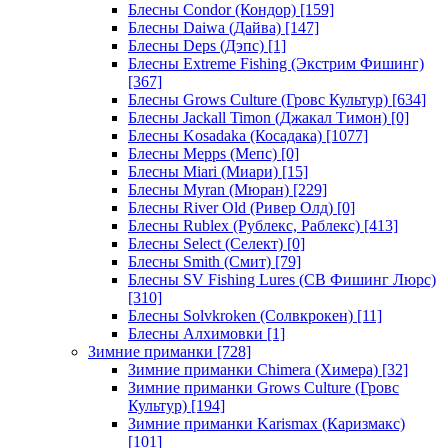
Блесны Condor (Кондор)
[159]
Блесны Daiwa (Дайва)
[147]
Блесны Deps (Дэпс)
[1]
Блесны Extreme Fishing (Экстрим Фишинг)
[367]
Блесны Grows Culture (Гровс Культур)
[634]
Блесны Jackall Timon (Джакал Тимон)
[0]
Блесны Kosadaka (Косадака)
[1077]
Блесны Mepps (Мепс)
[0]
Блесны Miari (Миари)
[15]
Блесны Myran (Мюран)
[229]
Блесны River Old (Ривер Олд)
[0]
Блесны Rublex (Рублекс, Раблекс)
[413]
Блесны Select (Селект)
[0]
Блесны Smith (Смит)
[79]
Блесны SV Fishing Lures (СВ Фишинг Люрс)
[310]
Блесны Solvkroken (Солвкрокен)
[11]
Блесны Алхимовки
[1]
Зимние приманки
[728]
Зимние приманки Chimera (Химера)
[32]
Зимние приманки Grows Culture (Гровс
Культур)
[194]
Зимние приманки Karismax (Каризмакс)
[101]