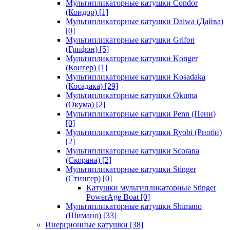
Мультипликаторные катушки Condor
(Кондор)
[1]
Мультипликаторные катушки Daiwa (Дайва)
[0]
Мультипликаторные катушки Grifon
(Грифон)
[5]
Мультипликаторные катушки Konger
(Конгер)
[1]
Мультипликаторные катушки Kosadaka
(Косадака)
[29]
Мультипликаторные катушки Okuma
(Окума)
[2]
Мультипликаторные катушки Penn (Пенн)
[0]
Мультипликаторные катушки Ryobi (Риоби)
[2]
Мультипликаторные катушки Scorana
(Скорана)
[2]
Мультипликаторные катушки Stinger
(Стингер)
[0]
Катушки мультипликаторные Stinger
PowerAge Boat
[0]
Мультипликаторные катушки Shimano
(Шимано)
[33]
Инерционные катушки
[38]