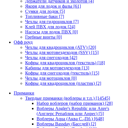
Держатели датчиков и эхолотов
[4]
Якоря для лодок и фалы
[61]
Сумки для лодок
[5]
Топливные баки
[7]
Чехлы для гидроциклов
[7]
Клей ПВХ для лодок
[24]
Насосы для лодок ПВХ
[0]
Гребные винты
[0]
Офф роуд
Чехлы для квадроциклов (ATV)
[20]
Чехлы для мотовездеходов (SSV)
[15]
Чехлы для снегоходов
[42]
Кофры для квадроциклов (текстиль)
[18]
Кабины для мотовездеходов
[13]
Кофры для снегоходов (текстиль)
[15]
Чехлы для мотоциклов
[0]
Кофры для квадроциклов (пластик)
[2]
Приманки
Твердые приманки (воблеры и т.п.)
[14545]
Набор воблеров (набор приманок)
[28]
Воблеры Angler's Republic или Anre's
(Англерс Репаблик или Анрес)
[5]
Воблеры Aqua (Аква С.-Пб.)
[648]
Воблеры Bassday (Бассдей)
[2]