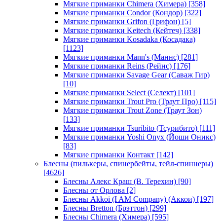
Мягкие приманки Chimera (Химера)
[358]
Мягкие приманки Condor (Кондор)
[322]
Мягкие приманки Grifon (Грифон)
[5]
Мягкие приманки Keitech (Кейтеч)
[338]
Мягкие приманки Kosadaka (Косадака)
[1123]
Мягкие приманки Mann's (Маннс)
[281]
Мягкие приманки Reins (Рейнс)
[176]
Мягкие приманки Savage Gear (Саваж Гир)
[10]
Мягкие приманки Select (Селект)
[101]
Мягкие приманки Trout Pro (Траут Про)
[115]
Мягкие приманки Trout Zone (Траут Зон)
[133]
Мягкие приманки Tsuribito (Тсурибито)
[111]
Мягкие приманки Yoshi Onyx (Йоши Оникс)
[83]
Мягкие приманки Контакт
[142]
Блесны (пилькеры, спинербейты, тейл-спиннеры)
[4626]
Блесны Алекс Краш (В. Терехин)
[90]
Блесны от Орлова
[2]
Блесны Akkoi (I AM Company) (Аккои)
[197]
Блесны Bretton (Брэттон)
[299]
Блесны Chimera (Химера)
[595]