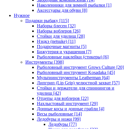
Наколенники для зимней рыбалки
[1]
Аксессуары для обуви
[8]
Нужное
Подарки рыбаку
[115]
Наборы блесен
[32]
Наборы воблеров
[26]
Стойки для удилищ
[28]
Нэцкэ (netsuke)
[11]
Подарочные магниты
[5]
Бижутерия и украшения
[7]
Рыболовные наклейки (стикеры)
[6]
Инструменты
[398]
Рыболовный инструмент Grows Culture
[20]
Рыболовный инструмент Kosadaka
[45]
Мультиинструменты Leatherman
[64]
Липгрип (Lip Grip) челюстной захват
[57]
Стойки и держатели для спиннингов и
удилищ
[42]
Отцепы для воблеров
[22]
Нахлыстовый инструмент
[29]
Донные косы и донные грабли
[4]
Весы рыболовные
[14]
Ледобуры и ножи
[99]
Ледобуры
[77]