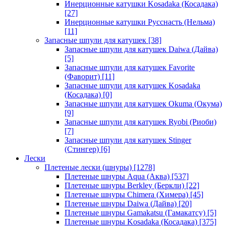
Инерционные катушки Kosadaka (Косадака)
[27]
Инерционные катушки Русснасть (Нельма)
[11]
Запасные шпули для катушек
[38]
Запасные шпули для катушек Daiwa (Дайва)
[5]
Запасные шпули для катушек Favorite
(Фаворит)
[11]
Запасные шпули для катушек Kosadaka
(Косадака)
[0]
Запасные шпули для катушек Okuma (Окума)
[9]
Запасные шпули для катушек Ryobi (Риоби)
[7]
Запасные шпули для катушек Stinger
(Стингер)
[6]
Лески
Плетеные лески (шнуры)
[1278]
Плетеные шнуры Aqua (Аква)
[537]
Плетеные шнуры Berkley (Беркли)
[22]
Плетеные шнуры Chimera (Химера)
[45]
Плетеные шнуры Daiwa (Дайва)
[20]
Плетеные шнуры Gamakatsu (Гамакатсу)
[5]
Плетеные шнуры Kosadaka (Косадака)
[375]