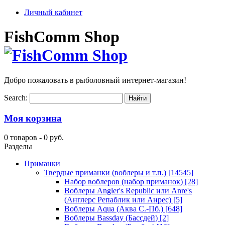
Личный кабинет
FishComm Shop
Добро пожаловать в рыболовный интернет-магазин!
Search:
Моя корзина
0 товаров -
0 руб.
Разделы
Приманки
Твердые приманки (воблеры и т.п.)
[14545]
Набор воблеров (набор приманок)
[28]
Воблеры Angler's Republic или Anre's
(Англерс Репаблик или Анрес)
[5]
Воблеры Aqua (Аква С.-Пб.)
[648]
Воблеры Bassday (Бассдей)
[2]