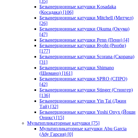
[35]
Безынерционные катушки Kosadaka
(Косадака)
[106]
Безынерционные катушки Mitchell (Митчел)
[26]
Безынерционные катушки Okuma (Окума)
[47]
Безынерционные катушки Penn (Пенн)
[4]
Безынерционные катушки Ryobi (Риоби)
[177]
Безынерционные катушки Scorana (Скорана)
[31]
Безынерционные катушки Shimano
(Шимано)
[161]
Безынерционные катушки SPRO (СПРО)
[42]
Безынерционные катушки Stinger (Стингер)
[136]
Безынерционные катушки Yin Tai (Джин
Тай)
[32]
Безынерционные катушки Yoshi Onyx (Йоши
Оникс)
[15]
Мультипликаторные катушки
[75]
Мультипликаторные катушки Abu Garcia
(Абу Гарсия)
[0]