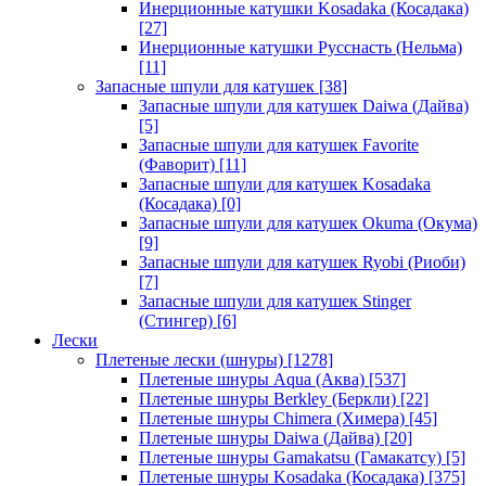
Инерционные катушки Kosadaka (Косадака)
[27]
Инерционные катушки Русснасть (Нельма)
[11]
Запасные шпули для катушек
[38]
Запасные шпули для катушек Daiwa (Дайва)
[5]
Запасные шпули для катушек Favorite
(Фаворит)
[11]
Запасные шпули для катушек Kosadaka
(Косадака)
[0]
Запасные шпули для катушек Okuma (Окума)
[9]
Запасные шпули для катушек Ryobi (Риоби)
[7]
Запасные шпули для катушек Stinger
(Стингер)
[6]
Лески
Плетеные лески (шнуры)
[1278]
Плетеные шнуры Aqua (Аква)
[537]
Плетеные шнуры Berkley (Беркли)
[22]
Плетеные шнуры Chimera (Химера)
[45]
Плетеные шнуры Daiwa (Дайва)
[20]
Плетеные шнуры Gamakatsu (Гамакатсу)
[5]
Плетеные шнуры Kosadaka (Косадака)
[375]