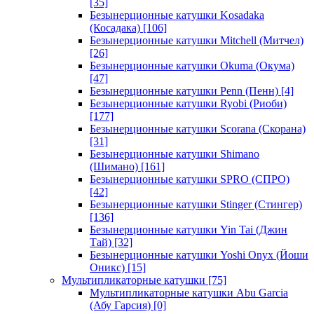
[35]
Безынерционные катушки Kosadaka
(Косадака)
[106]
Безынерционные катушки Mitchell (Митчел)
[26]
Безынерционные катушки Okuma (Окума)
[47]
Безынерционные катушки Penn (Пенн)
[4]
Безынерционные катушки Ryobi (Риоби)
[177]
Безынерционные катушки Scorana (Скорана)
[31]
Безынерционные катушки Shimano
(Шимано)
[161]
Безынерционные катушки SPRO (СПРО)
[42]
Безынерционные катушки Stinger (Стингер)
[136]
Безынерционные катушки Yin Tai (Джин
Тай)
[32]
Безынерционные катушки Yoshi Onyx (Йоши
Оникс)
[15]
Мультипликаторные катушки
[75]
Мультипликаторные катушки Abu Garcia
(Абу Гарсия)
[0]