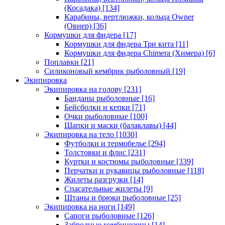
(Косадака)
[134]
Карабины, вертлюжки, кольца Owner
(Овнер)
[36]
Кормушки для фидера
[17]
Кормушки для фидера Три кита
[11]
Кормушки для фидера Chimera (Химера)
[6]
Поплавки
[21]
Силиконовый кембрик рыболовный
[19]
Экипировка
Экипировка на голову
[231]
Банданы рыболовные
[16]
Бейсболки и кепки
[71]
Очки рыболовные
[100]
Шапки и маски (балаклавы)
[44]
Экипировка на тело
[1030]
Футболки и термобелье
[294]
Толстовки и флис
[231]
Куртки и костюмы рыболовные
[339]
Перчатки и рукавицы рыболовные
[118]
Жилеты разгрузки
[14]
Спасательные жилеты
[9]
Штаны и брюки рыболовные
[25]
Экипировка на ноги
[149]
Сапоги рыболовные
[126]
Забродные комбинезоны
[14]