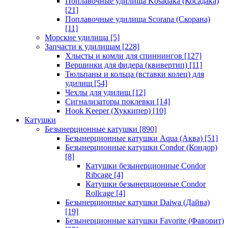
Поплавочные удилища Kosadaka (Косадака)
[21]
Поплавочные удилища Scorana (Скорана)
[11]
Морские удилища
[5]
Запчасти к удилищам
[228]
Хлысты и комли для спиннингов
[127]
Вершинки для фидера (квивертип)
[11]
Тюльпаны и кольца (вставки колец) для
удилищ
[54]
Чехлы для удилищ
[12]
Сигнализаторы поклевки
[14]
Hook Keeper (Хуккипер)
[10]
Катушки
Безынерционные катушки
[890]
Безынерционные катушки Aqua (Аква)
[51]
Безынерционные катушки Condor (Кондор)
[8]
Катушки безынерционные Condor
Ribcage
[4]
Катушки безынерционные Condor
Rollcage
[4]
Безынерционные катушки Daiwa (Дайва)
[19]
Безынерционные катушки Favorite (Фаворит)