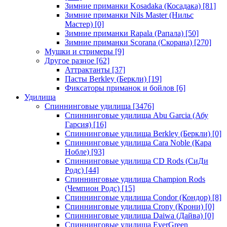
Зимние приманки Kosadaka (Косадака)
[81]
Зимние приманки Nils Master (Нильс
Мастер)
[0]
Зимние приманки Rapala (Рапала)
[50]
Зимние приманки Scorana (Скорана)
[270]
Мушки и стримеры
[9]
Другое разное
[62]
Аттрактанты
[37]
Пасты Berkley (Беркли)
[19]
Фиксаторы приманок и бойлов
[6]
Удилища
Спиннинговые удилища
[3476]
Спиннинговые удилища Abu Garcia (Абу
Гарсия)
[16]
Спиннинговые удилища Berkley (Беркли)
[0]
Спиннинговые удилища Cara Noble (Кара
Нобле)
[93]
Спиннинговые удилища CD Rods (СиДи
Родс)
[44]
Спиннинговые удилища Champion Rods
(Чемпион Родс)
[15]
Спиннинговые удилища Condor (Кондор)
[8]
Спиннинговые удилища Crony (Крони)
[0]
Спиннинговые удилища Daiwa (Дайва)
[0]
Спиннинговые удилища EverGreen