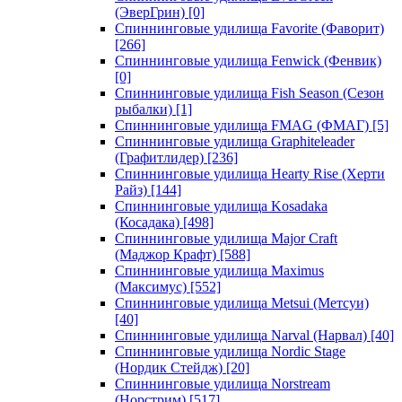
(ЭверГрин)
[0]
Спиннинговые удилища Favorite (Фаворит)
[266]
Спиннинговые удилища Fenwick (Фенвик)
[0]
Спиннинговые удилища Fish Season (Сезон
рыбалки)
[1]
Спиннинговые удилища FMAG (ФМАГ)
[5]
Спиннинговые удилища Graphiteleader
(Графитлидер)
[236]
Спиннинговые удилища Hearty Rise (Херти
Райз)
[144]
Спиннинговые удилища Kosadaka
(Косадака)
[498]
Спиннинговые удилища Major Craft
(Маджор Крафт)
[588]
Спиннинговые удилища Maximus
(Максимус)
[552]
Спиннинговые удилища Metsui (Метсуи)
[40]
Спиннинговые удилища Narval (Нарвал)
[40]
Спиннинговые удилища Nordic Stage
(Нордик Стейдж)
[20]
Спиннинговые удилища Norstream
(Норстрим)
[517]