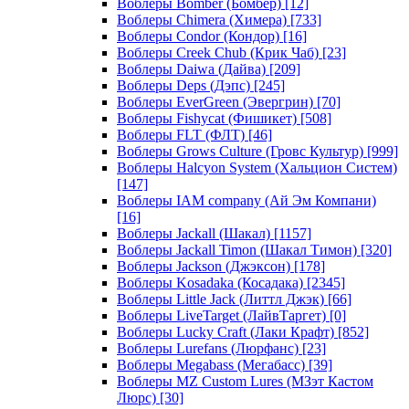
Воблеры Bomber (Бомбер)
[12]
Воблеры Chimera (Химера)
[733]
Воблеры Condor (Кондор)
[16]
Воблеры Creek Chub (Крик Чаб)
[23]
Воблеры Daiwa (Дайва)
[209]
Воблеры Deps (Дэпс)
[245]
Воблеры EverGreen (Эвергрин)
[70]
Воблеры Fishycat (Фишикет)
[508]
Воблеры FLT (ФЛТ)
[46]
Воблеры Grows Culture (Гровс Культур)
[999]
Воблеры Halcyon System (Хальцион Систем)
[147]
Воблеры IAM company (Ай Эм Компани)
[16]
Воблеры Jackall (Шакал)
[1157]
Воблеры Jackall Timon (Шакал Тимон)
[320]
Воблеры Jackson (Джэксон)
[178]
Воблеры Kosadaka (Косадака)
[2345]
Воблеры Little Jack (Литтл Джэк)
[66]
Воблеры LiveTarget (ЛайвТаргет)
[0]
Воблеры Lucky Craft (Лаки Крафт)
[852]
Воблеры Lurefans (Люрфанс)
[23]
Воблеры Megabass (Мегабасс)
[39]
Воблеры MZ Custom Lures (МЗэт Кастом
Люрс)
[30]