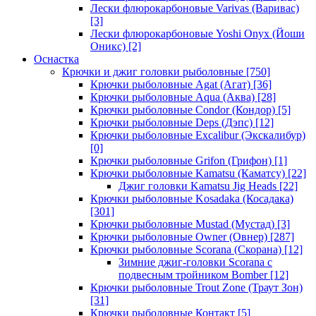
Лески флюрокарбоновые Varivas (Варивас)
[3]
Лески флюрокарбоновые Yoshi Onyx (Йоши
Оникс)
[2]
Оснастка
Крючки и джиг головки рыболовные
[750]
Крючки рыболовные Agat (Агат)
[36]
Крючки рыболовные Aqua (Аква)
[28]
Крючки рыболовные Condor (Кондор)
[5]
Крючки рыболовные Deps (Дэпс)
[12]
Крючки рыболовные Excalibur (Экскалибур)
[0]
Крючки рыболовные Grifon (Грифон)
[1]
Крючки рыболовные Kamatsu (Каматсу)
[22]
Джиг головки Kamatsu Jig Heads
[22]
Крючки рыболовные Kosadaka (Косадака)
[301]
Крючки рыболовные Mustad (Мустад)
[3]
Крючки рыболовные Owner (Овнер)
[287]
Крючки рыболовные Scorana (Скорана)
[12]
Зимние джиг-головки Scorana с
подвесным тройником Bomber
[12]
Крючки рыболовные Trout Zone (Траут Зон)
[31]
Крючки рыболовные Контакт
[5]