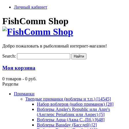
Личный кабинет
FishComm Shop
Добро пожаловать в рыболовный интернет-магазин!
Search:
Моя корзина
0 товаров -
0 руб.
Разделы
Приманки
Твердые приманки (воблеры и т.п.)
[14545]
Набор воблеров (набор приманок)
[28]
Воблеры Angler's Republic или Anre's
(Англерс Репаблик или Анрес)
[5]
Воблеры Aqua (Аква С.-Пб.)
[648]
Воблеры Bassday (Бассдей)
[2]