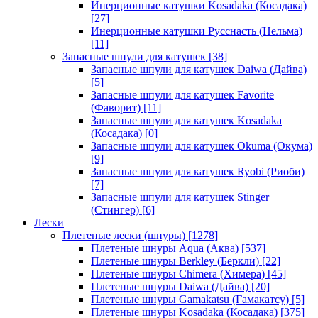
Инерционные катушки Kosadaka (Косадака)
[27]
Инерционные катушки Русснасть (Нельма)
[11]
Запасные шпули для катушек
[38]
Запасные шпули для катушек Daiwa (Дайва)
[5]
Запасные шпули для катушек Favorite
(Фаворит)
[11]
Запасные шпули для катушек Kosadaka
(Косадака)
[0]
Запасные шпули для катушек Okuma (Окума)
[9]
Запасные шпули для катушек Ryobi (Риоби)
[7]
Запасные шпули для катушек Stinger
(Стингер)
[6]
Лески
Плетеные лески (шнуры)
[1278]
Плетеные шнуры Aqua (Аква)
[537]
Плетеные шнуры Berkley (Беркли)
[22]
Плетеные шнуры Chimera (Химера)
[45]
Плетеные шнуры Daiwa (Дайва)
[20]
Плетеные шнуры Gamakatsu (Гамакатсу)
[5]
Плетеные шнуры Kosadaka (Косадака)
[375]