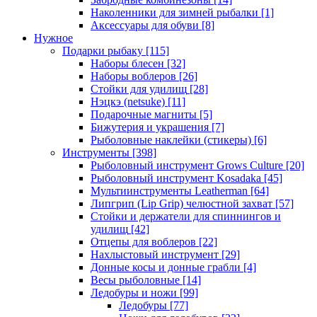
Наколенники для зимней рыбалки
[1]
Аксессуары для обуви
[8]
Нужное
Подарки рыбаку
[115]
Наборы блесен
[32]
Наборы воблеров
[26]
Стойки для удилищ
[28]
Нэцкэ (netsuke)
[11]
Подарочные магниты
[5]
Бижутерия и украшения
[7]
Рыболовные наклейки (стикеры)
[6]
Инструменты
[398]
Рыболовный инструмент Grows Culture
[20]
Рыболовный инструмент Kosadaka
[45]
Мультиинструменты Leatherman
[64]
Липгрип (Lip Grip) челюстной захват
[57]
Стойки и держатели для спиннингов и
удилищ
[42]
Отцепы для воблеров
[22]
Нахлыстовый инструмент
[29]
Донные косы и донные грабли
[4]
Весы рыболовные
[14]
Ледобуры и ножи
[99]
Ледобуры
[77]