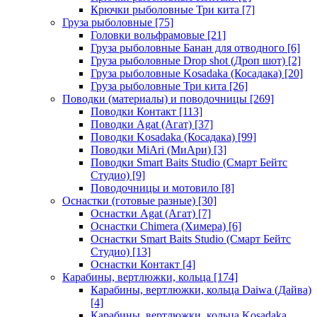
Крючки рыболовные Три кита
[7]
Груза рыболовные
[75]
Головки вольфрамовые
[21]
Груза рыболовные Банан для отводного
[6]
Груза рыболовные Drop shot (Дроп шот)
[2]
Груза рыболовные Kosadaka (Косадака)
[20]
Груза рыболовные Три кита
[26]
Поводки (материалы) и поводочницы
[269]
Поводки Контакт
[113]
Поводки Agat (Агат)
[37]
Поводки Kosadaka (Косадака)
[99]
Поводки MiAri (МиАри)
[3]
Поводки Smart Baits Studio (Смарт Бейтс
Студио)
[9]
Поводочницы и мотовило
[8]
Оснастки (готовые разные)
[30]
Оснастки Agat (Агат)
[7]
Оснастки Chimera (Химера)
[6]
Оснастки Smart Baits Studio (Смарт Бейтс
Студио)
[13]
Оснастки Контакт
[4]
Карабины, вертлюжки, кольца
[174]
Карабины, вертлюжки, кольца Daiwa (Дайва)
[4]
Карабины, вертлюжки, кольца Kosadaka