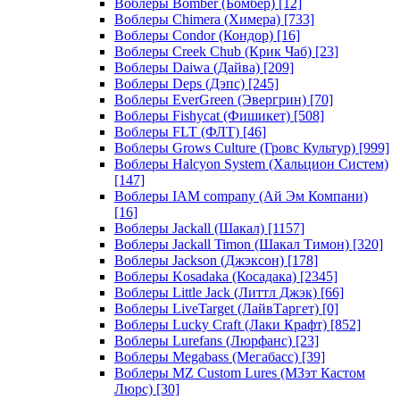
Воблеры Bomber (Бомбер)
[12]
Воблеры Chimera (Химера)
[733]
Воблеры Condor (Кондор)
[16]
Воблеры Creek Chub (Крик Чаб)
[23]
Воблеры Daiwa (Дайва)
[209]
Воблеры Deps (Дэпс)
[245]
Воблеры EverGreen (Эвергрин)
[70]
Воблеры Fishycat (Фишикет)
[508]
Воблеры FLT (ФЛТ)
[46]
Воблеры Grows Culture (Гровс Культур)
[999]
Воблеры Halcyon System (Хальцион Систем)
[147]
Воблеры IAM company (Ай Эм Компани)
[16]
Воблеры Jackall (Шакал)
[1157]
Воблеры Jackall Timon (Шакал Тимон)
[320]
Воблеры Jackson (Джэксон)
[178]
Воблеры Kosadaka (Косадака)
[2345]
Воблеры Little Jack (Литтл Джэк)
[66]
Воблеры LiveTarget (ЛайвТаргет)
[0]
Воблеры Lucky Craft (Лаки Крафт)
[852]
Воблеры Lurefans (Люрфанс)
[23]
Воблеры Megabass (Мегабасс)
[39]
Воблеры MZ Custom Lures (МЗэт Кастом
Люрс)
[30]