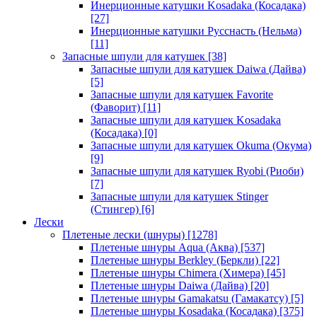
Инерционные катушки Kosadaka (Косадака)
[27]
Инерционные катушки Русснасть (Нельма)
[11]
Запасные шпули для катушек
[38]
Запасные шпули для катушек Daiwa (Дайва)
[5]
Запасные шпули для катушек Favorite
(Фаворит)
[11]
Запасные шпули для катушек Kosadaka
(Косадака)
[0]
Запасные шпули для катушек Okuma (Окума)
[9]
Запасные шпули для катушек Ryobi (Риоби)
[7]
Запасные шпули для катушек Stinger
(Стингер)
[6]
Лески
Плетеные лески (шнуры)
[1278]
Плетеные шнуры Aqua (Аква)
[537]
Плетеные шнуры Berkley (Беркли)
[22]
Плетеные шнуры Chimera (Химера)
[45]
Плетеные шнуры Daiwa (Дайва)
[20]
Плетеные шнуры Gamakatsu (Гамакатсу)
[5]
Плетеные шнуры Kosadaka (Косадака)
[375]