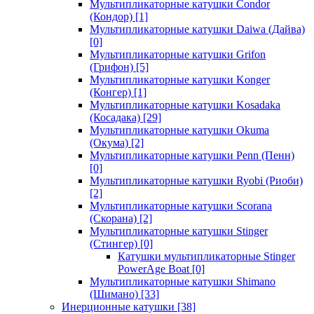
Мультипликаторные катушки Condor
(Кондор)
[1]
Мультипликаторные катушки Daiwa (Дайва)
[0]
Мультипликаторные катушки Grifon
(Грифон)
[5]
Мультипликаторные катушки Konger
(Конгер)
[1]
Мультипликаторные катушки Kosadaka
(Косадака)
[29]
Мультипликаторные катушки Okuma
(Окума)
[2]
Мультипликаторные катушки Penn (Пенн)
[0]
Мультипликаторные катушки Ryobi (Риоби)
[2]
Мультипликаторные катушки Scorana
(Скорана)
[2]
Мультипликаторные катушки Stinger
(Стингер)
[0]
Катушки мультипликаторные Stinger
PowerAge Boat
[0]
Мультипликаторные катушки Shimano
(Шимано)
[33]
Инерционные катушки
[38]