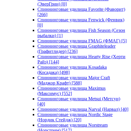
(ЭверГрин)
[0]
Спиннинговые удилища Favorite (Фаворит)
[266]
Спиннинговые удилища Fenwick (Фенвик)
[0]
Спиннинговые удилища Fish Season (Сезон
рыбалки)
[1]
Спиннинговые удилища FMAG (ФМАГ)
[5]
Спиннинговые удилища Graphiteleader
(Графитлидер)
[236]
Спиннинговые удилища Hearty Rise (Херти
Райз)
[144]
Спиннинговые удилища Kosadaka
(Косадака)
[498]
Спиннинговые удилища Major Craft
(Маджор Крафт)
[588]
Спиннинговые удилища Maximus
(Максимус)
[552]
Спиннинговые удилища Metsui (Метсуи)
[40]
Спиннинговые удилища Narval (Нарвал)
[40]
Спиннинговые удилища Nordic Stage
(Нордик Стейдж)
[20]
Спиннинговые удилища Norstream
(Норстрим)
[517]