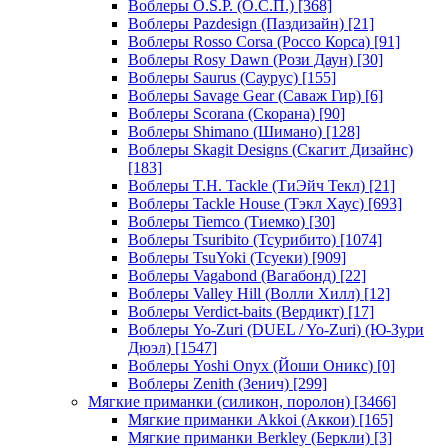
Воблеры O.S.P. (О.С.П.)
[368]
Воблеры Pazdesign (Паздизайн)
[21]
Воблеры Rosso Corsa (Россо Корса)
[91]
Воблеры Rosy Dawn (Рози Даун)
[30]
Воблеры Saurus (Саурус)
[155]
Воблеры Savage Gear (Саваж Гир)
[6]
Воблеры Scorana (Скорана)
[90]
Воблеры Shimano (Шимано)
[128]
Воблеры Skagit Designs (Скагит Дизайнс)
[183]
Воблеры T.H. Tackle (ТиЭйч Текл)
[21]
Воблеры Tackle House (Тэкл Хаус)
[693]
Воблеры Tiemco (Тиемко)
[30]
Воблеры Tsuribito (Тсурибито)
[1074]
Воблеры TsuYoki (Тсуеки)
[909]
Воблеры Vagabond (Вагабонд)
[22]
Воблеры Valley Hill (Волли Хилл)
[12]
Воблеры Verdict-baits (Вердикт)
[17]
Воблеры Yo-Zuri (DUEL / Yo-Zuri) (Ю-Зури
Дюэл)
[1547]
Воблеры Yoshi Onyx (Йоши Оникс)
[0]
Воблеры Zenith (Зенич)
[299]
Мягкие приманки (силикон, поролон)
[3466]
Мягкие приманки Akkoi (Аккои)
[165]
Мягкие приманки Berkley (Беркли)
[3]