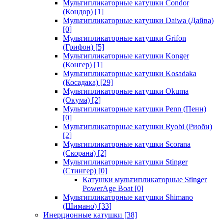
Мультипликаторные катушки Condor
(Кондор)
[1]
Мультипликаторные катушки Daiwa (Дайва)
[0]
Мультипликаторные катушки Grifon
(Грифон)
[5]
Мультипликаторные катушки Konger
(Конгер)
[1]
Мультипликаторные катушки Kosadaka
(Косадака)
[29]
Мультипликаторные катушки Okuma
(Окума)
[2]
Мультипликаторные катушки Penn (Пенн)
[0]
Мультипликаторные катушки Ryobi (Риоби)
[2]
Мультипликаторные катушки Scorana
(Скорана)
[2]
Мультипликаторные катушки Stinger
(Стингер)
[0]
Катушки мультипликаторные Stinger
PowerAge Boat
[0]
Мультипликаторные катушки Shimano
(Шимано)
[33]
Инерционные катушки
[38]