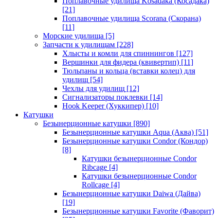
Поплавочные удилища Kosadaka (Косадака)
[21]
Поплавочные удилища Scorana (Скорана)
[11]
Морские удилища
[5]
Запчасти к удилищам
[228]
Хлысты и комли для спиннингов
[127]
Вершинки для фидера (квивертип)
[11]
Тюльпаны и кольца (вставки колец) для
удилищ
[54]
Чехлы для удилищ
[12]
Сигнализаторы поклевки
[14]
Hook Keeper (Хуккипер)
[10]
Катушки
Безынерционные катушки
[890]
Безынерционные катушки Aqua (Аква)
[51]
Безынерционные катушки Condor (Кондор)
[8]
Катушки безынерционные Condor
Ribcage
[4]
Катушки безынерционные Condor
Rollcage
[4]
Безынерционные катушки Daiwa (Дайва)
[19]
Безынерционные катушки Favorite (Фаворит)