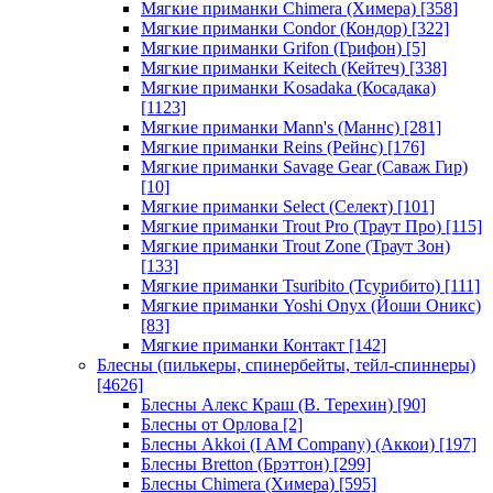
Мягкие приманки Chimera (Химера)
[358]
Мягкие приманки Condor (Кондор)
[322]
Мягкие приманки Grifon (Грифон)
[5]
Мягкие приманки Keitech (Кейтеч)
[338]
Мягкие приманки Kosadaka (Косадака)
[1123]
Мягкие приманки Mann's (Маннс)
[281]
Мягкие приманки Reins (Рейнс)
[176]
Мягкие приманки Savage Gear (Саваж Гир)
[10]
Мягкие приманки Select (Селект)
[101]
Мягкие приманки Trout Pro (Траут Про)
[115]
Мягкие приманки Trout Zone (Траут Зон)
[133]
Мягкие приманки Tsuribito (Тсурибито)
[111]
Мягкие приманки Yoshi Onyx (Йоши Оникс)
[83]
Мягкие приманки Контакт
[142]
Блесны (пилькеры, спинербейты, тейл-спиннеры)
[4626]
Блесны Алекс Краш (В. Терехин)
[90]
Блесны от Орлова
[2]
Блесны Akkoi (I AM Company) (Аккои)
[197]
Блесны Bretton (Брэттон)
[299]
Блесны Chimera (Химера)
[595]