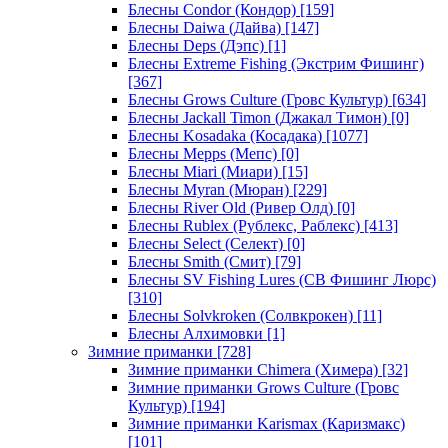
Блесны Condor (Кондор)
[159]
Блесны Daiwa (Дайва)
[147]
Блесны Deps (Дэпс)
[1]
Блесны Extreme Fishing (Экстрим Фишинг)
[367]
Блесны Grows Culture (Гровс Культур)
[634]
Блесны Jackall Timon (Джакал Тимон)
[0]
Блесны Kosadaka (Косадака)
[1077]
Блесны Mepps (Мепс)
[0]
Блесны Miari (Миари)
[15]
Блесны Myran (Мюран)
[229]
Блесны River Old (Ривер Олд)
[0]
Блесны Rublex (Рублекс, Раблекс)
[413]
Блесны Select (Селект)
[0]
Блесны Smith (Смит)
[79]
Блесны SV Fishing Lures (СВ Фишинг Люрс)
[310]
Блесны Solvkroken (Солвкрокен)
[11]
Блесны Алхимовки
[1]
Зимние приманки
[728]
Зимние приманки Chimera (Химера)
[32]
Зимние приманки Grows Culture (Гровс
Культур)
[194]
Зимние приманки Karismax (Каризмакс)
[101]