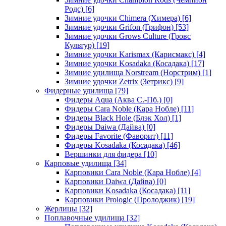
Родс)
[6]
Зимние удочки Chimera (Химера)
[6]
Зимние удочки Grifon (Грифон)
[53]
Зимние удочки Grows Culture (Гровс
Культур)
[19]
Зимние удочки Karismax (Карисмакс)
[4]
Зимние удочки Kosadaka (Косадака)
[17]
Зимние удилища Norstream (Норстрим)
[1]
Зимние удочки Zetrix (Зетрикс)
[9]
Фидерные удилища
[79]
Фидеры Aqua (Аква С.-Пб.)
[0]
Фидеры Cara Noble (Кара Нобле)
[11]
Фидеры Black Hole (Блэк Хол)
[1]
Фидеры Daiwa (Дайва)
[0]
Фидеры Favorite (Фаворит)
[11]
Фидеры Kosadaka (Косадака)
[46]
Вершинки для фидера
[10]
Карповые удилища
[34]
Карповики Cara Noble (Кара Нобле)
[4]
Карповики Daiwa (Дайва)
[0]
Карповики Kosadaka (Косадака)
[11]
Карповики Prologic (Пролоджик)
[19]
Жерлицы
[32]
Поплавочные удилища
[32]