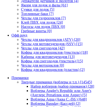
Держатели датчиков и эхолотов
[4]
Якоря для лодок и фалы
[61]
Сумки для лодок
[5]
Топливные баки
[7]
Чехлы для гидроциклов
[7]
Клей ПВХ для лодок
[24]
Насосы для лодок ПВХ
[0]
Гребные винты
[0]
Офф роуд
Чехлы для квадроциклов (ATV)
[20]
Чехлы для мотовездеходов (SSV)
[15]
Чехлы для снегоходов
[42]
Кофры для квадроциклов (текстиль)
[18]
Кабины для мотовездеходов
[13]
Кофры для снегоходов (текстиль)
[15]
Чехлы для мотоциклов
[0]
Кофры для квадроциклов (пластик)
[2]
Приманки
Твердые приманки (воблеры и т.п.)
[14545]
Набор воблеров (набор приманок)
[28]
Воблеры Angler's Republic или Anre's
(Англерс Репаблик или Анрес)
[5]
Воблеры Aqua (Аква С.-Пб.)
[648]
Воблеры Bassday (Бассдей)
[2]