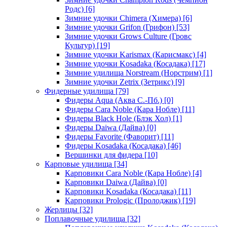
Родс)
[6]
Зимние удочки Chimera (Химера)
[6]
Зимние удочки Grifon (Грифон)
[53]
Зимние удочки Grows Culture (Гровс
Культур)
[19]
Зимние удочки Karismax (Карисмакс)
[4]
Зимние удочки Kosadaka (Косадака)
[17]
Зимние удилища Norstream (Норстрим)
[1]
Зимние удочки Zetrix (Зетрикс)
[9]
Фидерные удилища
[79]
Фидеры Aqua (Аква С.-Пб.)
[0]
Фидеры Cara Noble (Кара Нобле)
[11]
Фидеры Black Hole (Блэк Хол)
[1]
Фидеры Daiwa (Дайва)
[0]
Фидеры Favorite (Фаворит)
[11]
Фидеры Kosadaka (Косадака)
[46]
Вершинки для фидера
[10]
Карповые удилища
[34]
Карповики Cara Noble (Кара Нобле)
[4]
Карповики Daiwa (Дайва)
[0]
Карповики Kosadaka (Косадака)
[11]
Карповики Prologic (Пролоджик)
[19]
Жерлицы
[32]
Поплавочные удилища
[32]