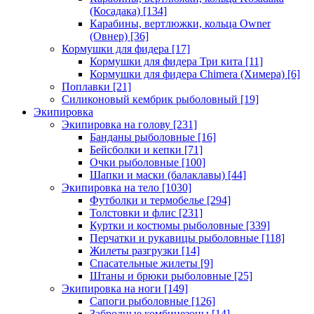
(Косадака)
[134]
Карабины, вертлюжки, кольца Owner
(Овнер)
[36]
Кормушки для фидера
[17]
Кормушки для фидера Три кита
[11]
Кормушки для фидера Chimera (Химера)
[6]
Поплавки
[21]
Силиконовый кембрик рыболовный
[19]
Экипировка
Экипировка на голову
[231]
Банданы рыболовные
[16]
Бейсболки и кепки
[71]
Очки рыболовные
[100]
Шапки и маски (балаклавы)
[44]
Экипировка на тело
[1030]
Футболки и термобелье
[294]
Толстовки и флис
[231]
Куртки и костюмы рыболовные
[339]
Перчатки и рукавицы рыболовные
[118]
Жилеты разгрузки
[14]
Спасательные жилеты
[9]
Штаны и брюки рыболовные
[25]
Экипировка на ноги
[149]
Сапоги рыболовные
[126]
Забродные комбинезоны
[14]