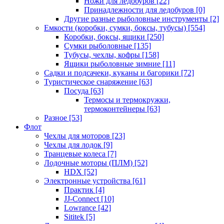
Ножи для ледобуров
[22]
Принадлежности для ледобуров
[0]
Другие разные рыболовные инструменты
[2]
Емкости (коробки, сумки, боксы, тубусы)
[554]
Коробки, боксы, ящики
[250]
Сумки рыболовные
[135]
Тубусы, чехлы, кофры
[158]
Ящики рыболовные зимние
[11]
Садки и подсачеки, куканы и багорики
[72]
Туристическое снаряжение
[63]
Посуда
[63]
Термосы и термокружки,
термоконтейнеры
[63]
Разное
[53]
Флот
Чехлы для моторов
[23]
Чехлы для лодок
[9]
Транцевые колеса
[7]
Лодочные моторы (ПЛМ)
[52]
HDX
[52]
Электронные устройства
[61]
Практик
[4]
JJ-Connect
[10]
Lowrance
[42]
Sititek
[5]