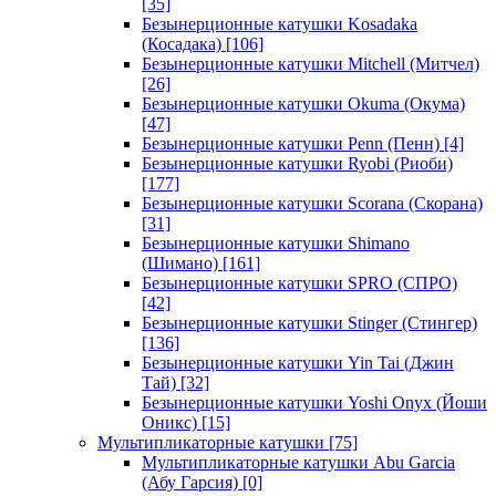
[35]
Безынерционные катушки Kosadaka
(Косадака)
[106]
Безынерционные катушки Mitchell (Митчел)
[26]
Безынерционные катушки Okuma (Окума)
[47]
Безынерционные катушки Penn (Пенн)
[4]
Безынерционные катушки Ryobi (Риоби)
[177]
Безынерционные катушки Scorana (Скорана)
[31]
Безынерционные катушки Shimano
(Шимано)
[161]
Безынерционные катушки SPRO (СПРО)
[42]
Безынерционные катушки Stinger (Стингер)
[136]
Безынерционные катушки Yin Tai (Джин
Тай)
[32]
Безынерционные катушки Yoshi Onyx (Йоши
Оникс)
[15]
Мультипликаторные катушки
[75]
Мультипликаторные катушки Abu Garcia
(Абу Гарсия)
[0]