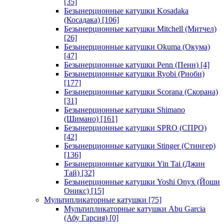
[35]
Безынерционные катушки Kosadaka
(Косадака)
[106]
Безынерционные катушки Mitchell (Митчел)
[26]
Безынерционные катушки Okuma (Окума)
[47]
Безынерционные катушки Penn (Пенн)
[4]
Безынерционные катушки Ryobi (Риоби)
[177]
Безынерционные катушки Scorana (Скорана)
[31]
Безынерционные катушки Shimano
(Шимано)
[161]
Безынерционные катушки SPRO (СПРО)
[42]
Безынерционные катушки Stinger (Стингер)
[136]
Безынерционные катушки Yin Tai (Джин
Тай)
[32]
Безынерционные катушки Yoshi Onyx (Йоши
Оникс)
[15]
Мультипликаторные катушки
[75]
Мультипликаторные катушки Abu Garcia
(Абу Гарсия)
[0]