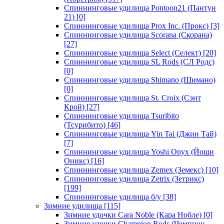
Спиннинговые удилища Pontoon21 (Пантун
21)
[0]
Спиннинговые удилища Prox Inc. (Прокс)
[3]
Спиннинговые удилища Scorana (Скорана)
[27]
Спиннинговые удилища Select (Селект)
[20]
Спиннинговые удилища SL Rods (СЛ Родс)
[0]
Спиннинговые удилища Shimano (Шимано)
[0]
Спиннинговые удилища St. Croix (Сэнт
Крой)
[27]
Спиннинговые удилища Tsuribito
(Тсурибито)
[46]
Спиннинговые удилища Yin Tai (Джин Тай)
[7]
Спиннинговые удилища Yoshi Onyx (Йоши
Оникс)
[16]
Спиннинговые удилища Zemex (Земекс)
[10]
Спиннинговые удилища Zetrix (Зетрикс)
[199]
Спиннинговые удилища б/у
[38]
Зимние удилища
[115]
Зимние удочки Cara Noble (Кара Нобле)
[0]
Зимние удочки Champion Rods (Чемпион