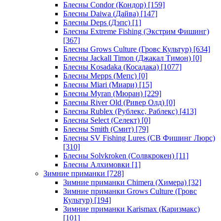
Блесны Condor (Кондор)
[159]
Блесны Daiwa (Дайва)
[147]
Блесны Deps (Дэпс)
[1]
Блесны Extreme Fishing (Экстрим Фишинг)
[367]
Блесны Grows Culture (Гровс Культур)
[634]
Блесны Jackall Timon (Джакал Тимон)
[0]
Блесны Kosadaka (Косадака)
[1077]
Блесны Mepps (Мепс)
[0]
Блесны Miari (Миари)
[15]
Блесны Myran (Мюран)
[229]
Блесны River Old (Ривер Олд)
[0]
Блесны Rublex (Рублекс, Раблекс)
[413]
Блесны Select (Селект)
[0]
Блесны Smith (Смит)
[79]
Блесны SV Fishing Lures (СВ Фишинг Люрс)
[310]
Блесны Solvkroken (Солвкрокен)
[11]
Блесны Алхимовки
[1]
Зимние приманки
[728]
Зимние приманки Chimera (Химера)
[32]
Зимние приманки Grows Culture (Гровс
Культур)
[194]
Зимние приманки Karismax (Каризмакс)
[101]