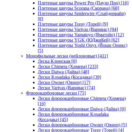
Плетеные шнуры Power Pro (Пауэр Про)
[16]
Плетеные шнуры Scorana (Скорана)
[68]
Плетеные шнуры Spiderwire (Спайдервайр)
[8]
Плетеные шнуры Toray (Торей)
[9]
Плетеные шнуры Varivas (Варивас)
[94]
Плетеные шнуры Yamatoyo (Яматойо)
[12]
Плетеные шнуры YGK (ЮДжиКей)
[62]
Плетеные шнуры Yoshi Onyx (Йоши Оникс)
[5]
Монофильные лески (нейлоновые)
[411]
Леска Клинская
[0]
Лески Chimera (Химера)
[233]
Лески Daiwa (Дайва)
[48]
Лески Kosadaka (Косадака)
[39]
Лески Owner (Овнер)
[17]
Лески Varivas (Варивас)
[74]
Флюрокарбоновые лески
[75]
Лески флюрокарбоновые Chimera (Химера)
[16]
Лески флюрокарбоновые Daiwa (Дайва)
[0]
Лески флюрокарбоновые Kosadaka
(Косадака)
[45]
Лески флюрокарбоновые Owner (Овнер)
[5]
Лески флюрокарбоновые Toray (Торей)
[4]