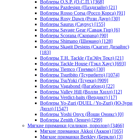
Воблеры O.S.P. (О.С.П.)
[368]
Воблеры Pazdesign (Паздизайн)
[21]
Воблеры Rosso Corsa (Россо Корса)
[91]
Воблеры Rosy Dawn (Рози Даун)
[30]
Воблеры Saurus (Саурус)
[155]
Воблеры Savage Gear (Саваж Гир)
[6]
Воблеры Scorana (Скорана)
[90]
Воблеры Shimano (Шимано)
[128]
Воблеры Skagit Designs (Скагит Дизайнс)
[183]
Воблеры T.H. Tackle (ТиЭйч Текл)
[21]
Воблеры Tackle House (Тэкл Хаус)
[693]
Воблеры Tiemco (Тиемко)
[30]
Воблеры Tsuribito (Тсурибито)
[1074]
Воблеры TsuYoki (Тсуеки)
[909]
Воблеры Vagabond (Вагабонд)
[22]
Воблеры Valley Hill (Волли Хилл)
[12]
Воблеры Verdict-baits (Вердикт)
[17]
Воблеры Yo-Zuri (DUEL / Yo-Zuri) (Ю-Зури
Дюэл)
[1547]
Воблеры Yoshi Onyx (Йоши Оникс)
[0]
Воблеры Zenith (Зенич)
[299]
Мягкие приманки (силикон, поролон)
[3466]
Мягкие приманки Akkoi (Аккои)
[165]
Мягкие приманки Berkley (Беркли)
[3]