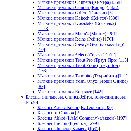
Мягкие приманки Chimera (Химера)
[358]
Мягкие приманки Condor (Кондор)
[322]
Мягкие приманки Grifon (Грифон)
[5]
Мягкие приманки Keitech (Кейтеч)
[338]
Мягкие приманки Kosadaka (Косадака)
[1123]
Мягкие приманки Mann's (Маннс)
[281]
Мягкие приманки Reins (Рейнс)
[176]
Мягкие приманки Savage Gear (Саваж Гир)
[10]
Мягкие приманки Select (Селект)
[101]
Мягкие приманки Trout Pro (Траут Про)
[115]
Мягкие приманки Trout Zone (Траут Зон)
[133]
Мягкие приманки Tsuribito (Тсурибито)
[111]
Мягкие приманки Yoshi Onyx (Йоши Оникс)
[83]
Мягкие приманки Контакт
[142]
Блесны (пилькеры, спинербейты, тейл-спиннеры)
[4626]
Блесны Алекс Краш (В. Терехин)
[90]
Блесны от Орлова
[2]
Блесны Akkoi (I AM Company) (Аккои)
[197]
Блесны Bretton (Брэттон)
[299]
Блесны Chimera (Химера)
[595]