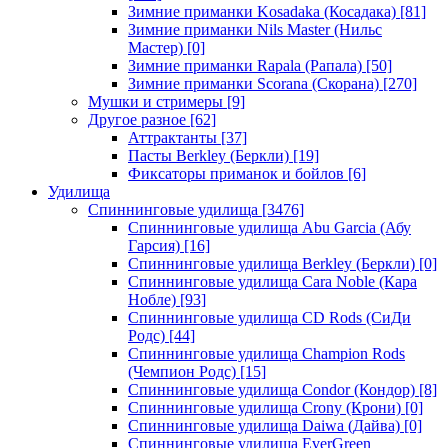
Зимние приманки Kosadaka (Косадака)
[81]
Зимние приманки Nils Master (Нильс
Мастер)
[0]
Зимние приманки Rapala (Рапала)
[50]
Зимние приманки Scorana (Скорана)
[270]
Мушки и стримеры
[9]
Другое разное
[62]
Аттрактанты
[37]
Пасты Berkley (Беркли)
[19]
Фиксаторы приманок и бойлов
[6]
Удилища
Спиннинговые удилища
[3476]
Спиннинговые удилища Abu Garcia (Абу
Гарсия)
[16]
Спиннинговые удилища Berkley (Беркли)
[0]
Спиннинговые удилища Cara Noble (Кара
Нобле)
[93]
Спиннинговые удилища CD Rods (СиДи
Родс)
[44]
Спиннинговые удилища Champion Rods
(Чемпион Родс)
[15]
Спиннинговые удилища Condor (Кондор)
[8]
Спиннинговые удилища Crony (Крони)
[0]
Спиннинговые удилища Daiwa (Дайва)
[0]
Спиннинговые удилища EverGreen