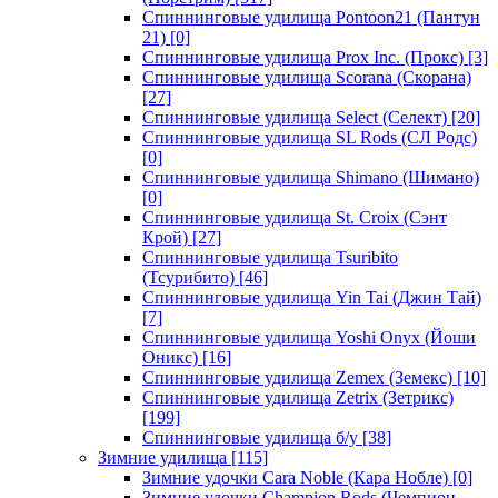
Спиннинговые удилища Pontoon21 (Пантун
21)
[0]
Спиннинговые удилища Prox Inc. (Прокс)
[3]
Спиннинговые удилища Scorana (Скорана)
[27]
Спиннинговые удилища Select (Селект)
[20]
Спиннинговые удилища SL Rods (СЛ Родс)
[0]
Спиннинговые удилища Shimano (Шимано)
[0]
Спиннинговые удилища St. Croix (Сэнт
Крой)
[27]
Спиннинговые удилища Tsuribito
(Тсурибито)
[46]
Спиннинговые удилища Yin Tai (Джин Тай)
[7]
Спиннинговые удилища Yoshi Onyx (Йоши
Оникс)
[16]
Спиннинговые удилища Zemex (Земекс)
[10]
Спиннинговые удилища Zetrix (Зетрикс)
[199]
Спиннинговые удилища б/у
[38]
Зимние удилища
[115]
Зимние удочки Cara Noble (Кара Нобле)
[0]
Зимние удочки Champion Rods (Чемпион