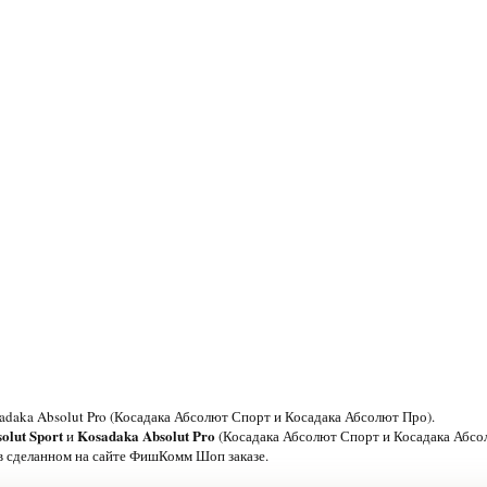
adaka Absolut Pro (Косадака Абсолют Спорт и Косадака Абсолют Про).
olut Sport
Kosadaka Absolut Pro
и
(Косадака Абсолют Спорт и Косадака Абсо
в сделанном на сайте ФишКомм Шоп заказе.