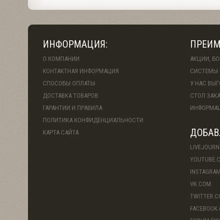
ИНФОРМАЦИЯ:
ПРЕИМ
О КОМПАНИИ
АКЦИИ, Б
КОНТАКТНАЯ ИНФОРМАЦИЯ
СИСТЕМЫ 
СПОСОБЫ ОПЛАТЫ
У НАС ВЫ
ДОСТАВКА ТОВАРОВ
СТОЛ ЗАК
ГАРАНТИИ И ПРАВИЛА
ИНФОРМАЦ
ПОЛИТИКА КОНФИДЕНЦИАЛЬНОСТИ
ДОБАВ
КАРТА САЙТА
LIVEJOURN
YOUTUBE.
INSTAGRA
VK.COM
TWITTER.
FACEBOOK