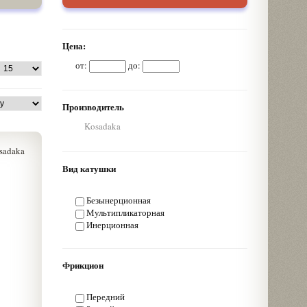
Цена:
от:
до:
Производитель
Kosadaka
Вид катушки
Безынерционная
Мультипликаторная
Инерционная
Фрикцион
Передний