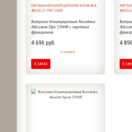
КАТУШКА БЕЗЫНЕРЦИОННАЯ KOSADAKA
КАТУШ
ABSOLUT PRO 2500F
ABSOLU
Катушка безынерционная Косадака
Катушк
Абсолют Про 2500Ф с передним
Абсолю
фрикционом.
фрикц
4 696 руб.
4 896
0 отзывов
В ЗАКАЗ
В ЗА