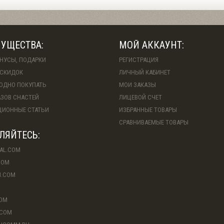
УЩЕСТВА:
МОЙ АККАУНТ:
ОНУСЫ, ПОДАРКИ
РЕГИСТРАЦИЯ
СКИДОК
ЛИЧНЫЙ КАБИНЕТ
ГОДНО ПОКУПАТЬ
МОИ ЗАКАЗЫ
АЗОВ СНАСТЕЙ
ЛИЦЕВОЙ СЧЕТ
ИОННЫЕ СТАТЬИ
ИЗБРАННЫЕ ТОВАРЫ
СРАВНИВАЕМЫЕ ТОВАРЫ
ЛЯЙТЕСЬ:
AL.COM
COM
M.COM
COM
.COM