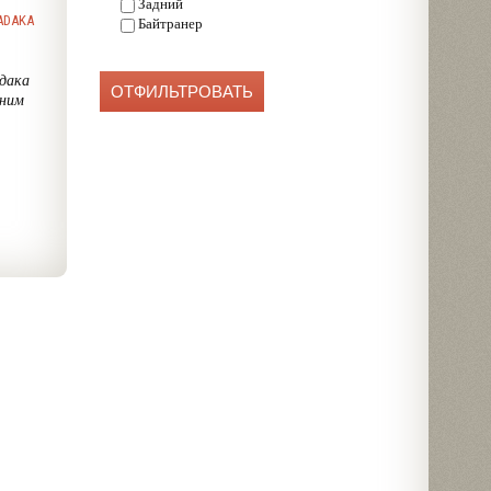
Задний
ADAKA
Байтранер
дака
дним