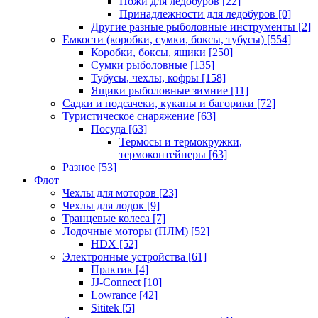
Ножи для ледобуров
[22]
Принадлежности для ледобуров
[0]
Другие разные рыболовные инструменты
[2]
Емкости (коробки, сумки, боксы, тубусы)
[554]
Коробки, боксы, ящики
[250]
Сумки рыболовные
[135]
Тубусы, чехлы, кофры
[158]
Ящики рыболовные зимние
[11]
Садки и подсачеки, куканы и багорики
[72]
Туристическое снаряжение
[63]
Посуда
[63]
Термосы и термокружки,
термоконтейнеры
[63]
Разное
[53]
Флот
Чехлы для моторов
[23]
Чехлы для лодок
[9]
Транцевые колеса
[7]
Лодочные моторы (ПЛМ)
[52]
HDX
[52]
Электронные устройства
[61]
Практик
[4]
JJ-Connect
[10]
Lowrance
[42]
Sititek
[5]