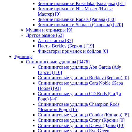
Зимние приманки Kosadaka (Косадака)
[81]
Зимние приманки Nils Master (Нильс
Мастер)
[0]
Зимние приманки Rapala (Рапала)
[50]
Зимние приманки Scorana (Скорана)
[270]
Мушки и стримеры
[9]
Другое разное
[62]
Аттрактанты
[37]
Пасты Berkley (Беркли)
[19]
Фиксаторы приманок и бойлов
[6]
Удилища
Спиннинговые удилища
[3476]
Спиннинговые удилища Abu Garcia (Абу
Гарсия)
[16]
Спиннинговые удилища Berkley (Беркли)
[0]
Спиннинговые удилища Cara Noble (Кара
Нобле)
[93]
Спиннинговые удилища CD Rods (СиДи
Родс)
[44]
Спиннинговые удилища Champion Rods
(Чемпион Родс)
[15]
Спиннинговые удилища Condor (Кондор)
[8]
Спиннинговые удилища Crony (Крони)
[0]
Спиннинговые удилища Daiwa (Дайва)
[0]
Спиннинговые удилища EverGreen