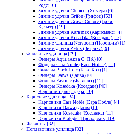
Родс)
[6]
Зимние удочки Chimera (Химера)
[6]
Зимние удочки Grifon (Грифон)
[53]
Зимние удочки Grows Culture (Гровс
Культур)
[19]
Зимние удочки Karismax (Карисмакс)
[4]
Зимние удочки Kosadaka (Косадака)
[17]
Зимние удилища Norstream (Норстрим)
[1]
Зимние удочки Zetrix (Зетрикс)
[9]
Фидерные удилища
[79]
Фидеры Aqua (Аква С.-Пб.)
[0]
Фидеры Cara Noble (Кара Нобле)
[11]
Фидеры Black Hole (Блэк Хол)
[1]
Фидеры Daiwa (Дайва)
[0]
Фидеры Favorite (Фаворит)
[11]
Фидеры Kosadaka (Косадака)
[46]
Вершинки для фидера
[10]
Карповые удилища
[34]
Карповики Cara Noble (Кара Нобле)
[4]
Карповики Daiwa (Дайва)
[0]
Карповики Kosadaka (Косадака)
[11]
Карповики Prologic (Пролоджик)
[19]
Жерлицы
[32]
Поплавочные удилища
[32]