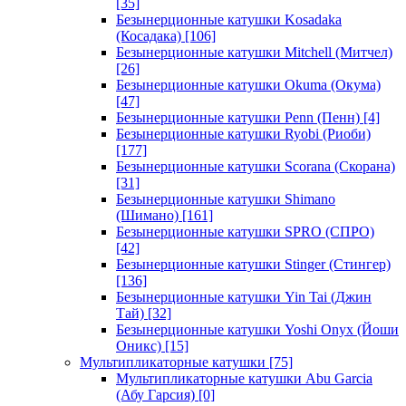
[35]
Безынерционные катушки Kosadaka
(Косадака)
[106]
Безынерционные катушки Mitchell (Митчел)
[26]
Безынерционные катушки Okuma (Окума)
[47]
Безынерционные катушки Penn (Пенн)
[4]
Безынерционные катушки Ryobi (Риоби)
[177]
Безынерционные катушки Scorana (Скорана)
[31]
Безынерционные катушки Shimano
(Шимано)
[161]
Безынерционные катушки SPRO (СПРО)
[42]
Безынерционные катушки Stinger (Стингер)
[136]
Безынерционные катушки Yin Tai (Джин
Тай)
[32]
Безынерционные катушки Yoshi Onyx (Йоши
Оникс)
[15]
Мультипликаторные катушки
[75]
Мультипликаторные катушки Abu Garcia
(Абу Гарсия)
[0]