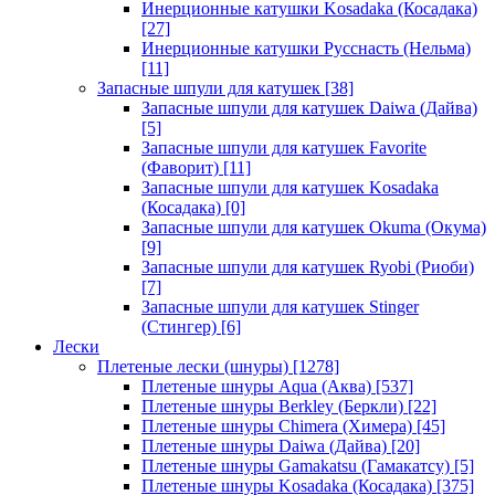
Инерционные катушки Kosadaka (Косадака)
[27]
Инерционные катушки Русснасть (Нельма)
[11]
Запасные шпули для катушек
[38]
Запасные шпули для катушек Daiwa (Дайва)
[5]
Запасные шпули для катушек Favorite
(Фаворит)
[11]
Запасные шпули для катушек Kosadaka
(Косадака)
[0]
Запасные шпули для катушек Okuma (Окума)
[9]
Запасные шпули для катушек Ryobi (Риоби)
[7]
Запасные шпули для катушек Stinger
(Стингер)
[6]
Лески
Плетеные лески (шнуры)
[1278]
Плетеные шнуры Aqua (Аква)
[537]
Плетеные шнуры Berkley (Беркли)
[22]
Плетеные шнуры Chimera (Химера)
[45]
Плетеные шнуры Daiwa (Дайва)
[20]
Плетеные шнуры Gamakatsu (Гамакатсу)
[5]
Плетеные шнуры Kosadaka (Косадака)
[375]