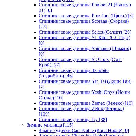
Спиннинговые удилища Pontoon21 (Пантун
21)
[0]
Спиннинговые удилища Prox Inc. (Прокс)
[3]
Спиннинговые удилища Scorana (Скорана)
[27]
Спиннинговые удилища Select (Селект)
[20]
Спиннинговые удилища SL Rods (СЛ Родс)
[0]
Спиннинговые удилища Shimano (Шимано)
[0]
Спиннинговые удилища St. Croix (Сэнт
Крой)
[27]
Спиннинговые удилища Tsuribito
(Тсурибито)
[46]
Спиннинговые удилища Yin Tai (Джин Тай)
[7]
Спиннинговые удилища Yoshi Onyx (Йоши
Оникс)
[16]
Спиннинговые удилища Zemex (Земекс)
[10]
Спиннинговые удилища Zetrix (Зетрикс)
[199]
Спиннинговые удилища б/у
[38]
Зимние удилища
[115]
Зимние удочки Cara Noble (Кара Нобле)
[0]
Зимние удочки Champion Rods (Чемпион