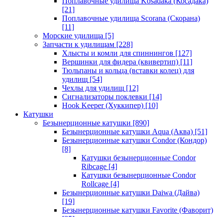
Поплавочные удилища Kosadaka (Косадака)
[21]
Поплавочные удилища Scorana (Скорана)
[11]
Морские удилища
[5]
Запчасти к удилищам
[228]
Хлысты и комли для спиннингов
[127]
Вершинки для фидера (квивертип)
[11]
Тюльпаны и кольца (вставки колец) для
удилищ
[54]
Чехлы для удилищ
[12]
Сигнализаторы поклевки
[14]
Hook Keeper (Хуккипер)
[10]
Катушки
Безынерционные катушки
[890]
Безынерционные катушки Aqua (Аква)
[51]
Безынерционные катушки Condor (Кондор)
[8]
Катушки безынерционные Condor
Ribcage
[4]
Катушки безынерционные Condor
Rollcage
[4]
Безынерционные катушки Daiwa (Дайва)
[19]
Безынерционные катушки Favorite (Фаворит)