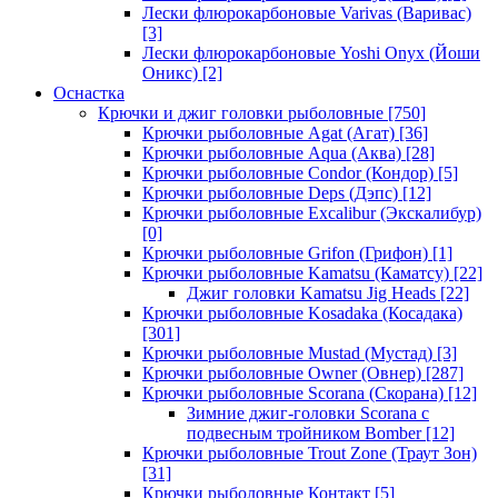
Лески флюрокарбоновые Varivas (Варивас)
[3]
Лески флюрокарбоновые Yoshi Onyx (Йоши
Оникс)
[2]
Оснастка
Крючки и джиг головки рыболовные
[750]
Крючки рыболовные Agat (Агат)
[36]
Крючки рыболовные Aqua (Аква)
[28]
Крючки рыболовные Condor (Кондор)
[5]
Крючки рыболовные Deps (Дэпс)
[12]
Крючки рыболовные Excalibur (Экскалибур)
[0]
Крючки рыболовные Grifon (Грифон)
[1]
Крючки рыболовные Kamatsu (Каматсу)
[22]
Джиг головки Kamatsu Jig Heads
[22]
Крючки рыболовные Kosadaka (Косадака)
[301]
Крючки рыболовные Mustad (Мустад)
[3]
Крючки рыболовные Owner (Овнер)
[287]
Крючки рыболовные Scorana (Скорана)
[12]
Зимние джиг-головки Scorana с
подвесным тройником Bomber
[12]
Крючки рыболовные Trout Zone (Траут Зон)
[31]
Крючки рыболовные Контакт
[5]