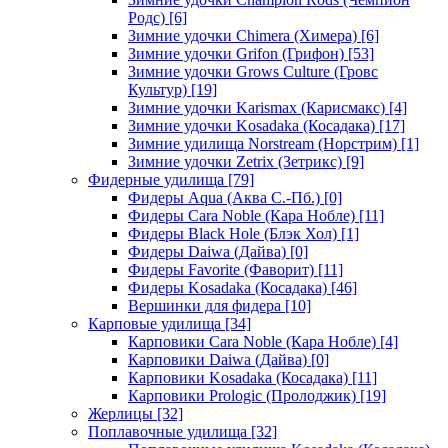
Родс)
[6]
Зимние удочки Chimera (Химера)
[6]
Зимние удочки Grifon (Грифон)
[53]
Зимние удочки Grows Culture (Гровс
Культур)
[19]
Зимние удочки Karismax (Карисмакс)
[4]
Зимние удочки Kosadaka (Косадака)
[17]
Зимние удилища Norstream (Норстрим)
[1]
Зимние удочки Zetrix (Зетрикс)
[9]
Фидерные удилища
[79]
Фидеры Aqua (Аква С.-Пб.)
[0]
Фидеры Cara Noble (Кара Нобле)
[11]
Фидеры Black Hole (Блэк Хол)
[1]
Фидеры Daiwa (Дайва)
[0]
Фидеры Favorite (Фаворит)
[11]
Фидеры Kosadaka (Косадака)
[46]
Вершинки для фидера
[10]
Карповые удилища
[34]
Карповики Cara Noble (Кара Нобле)
[4]
Карповики Daiwa (Дайва)
[0]
Карповики Kosadaka (Косадака)
[11]
Карповики Prologic (Пролоджик)
[19]
Жерлицы
[32]
Поплавочные удилища
[32]