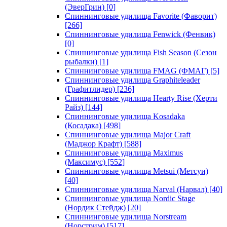
(ЭверГрин)
[0]
Спиннинговые удилища Favorite (Фаворит)
[266]
Спиннинговые удилища Fenwick (Фенвик)
[0]
Спиннинговые удилища Fish Season (Сезон
рыбалки)
[1]
Спиннинговые удилища FMAG (ФМАГ)
[5]
Спиннинговые удилища Graphiteleader
(Графитлидер)
[236]
Спиннинговые удилища Hearty Rise (Херти
Райз)
[144]
Спиннинговые удилища Kosadaka
(Косадака)
[498]
Спиннинговые удилища Major Craft
(Маджор Крафт)
[588]
Спиннинговые удилища Maximus
(Максимус)
[552]
Спиннинговые удилища Metsui (Метсуи)
[40]
Спиннинговые удилища Narval (Нарвал)
[40]
Спиннинговые удилища Nordic Stage
(Нордик Стейдж)
[20]
Спиннинговые удилища Norstream
(Норстрим)
[517]