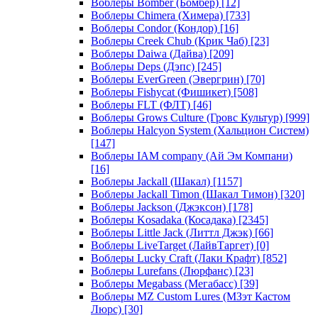
Воблеры Bomber (Бомбер)
[12]
Воблеры Chimera (Химера)
[733]
Воблеры Condor (Кондор)
[16]
Воблеры Creek Chub (Крик Чаб)
[23]
Воблеры Daiwa (Дайва)
[209]
Воблеры Deps (Дэпс)
[245]
Воблеры EverGreen (Эвергрин)
[70]
Воблеры Fishycat (Фишикет)
[508]
Воблеры FLT (ФЛТ)
[46]
Воблеры Grows Culture (Гровс Культур)
[999]
Воблеры Halcyon System (Хальцион Систем)
[147]
Воблеры IAM company (Ай Эм Компани)
[16]
Воблеры Jackall (Шакал)
[1157]
Воблеры Jackall Timon (Шакал Тимон)
[320]
Воблеры Jackson (Джэксон)
[178]
Воблеры Kosadaka (Косадака)
[2345]
Воблеры Little Jack (Литтл Джэк)
[66]
Воблеры LiveTarget (ЛайвТаргет)
[0]
Воблеры Lucky Craft (Лаки Крафт)
[852]
Воблеры Lurefans (Люрфанс)
[23]
Воблеры Megabass (Мегабасс)
[39]
Воблеры MZ Custom Lures (МЗэт Кастом
Люрс)
[30]