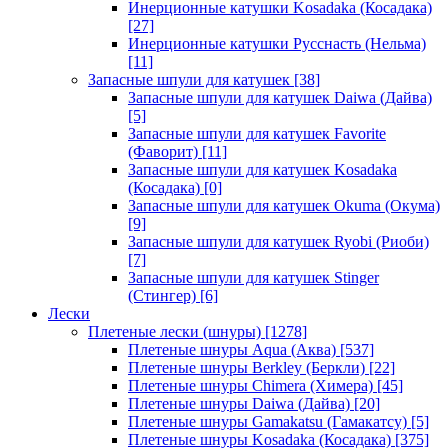
Инерционные катушки Kosadaka (Косадака)
[27]
Инерционные катушки Русснасть (Нельма)
[11]
Запасные шпули для катушек
[38]
Запасные шпули для катушек Daiwa (Дайва)
[5]
Запасные шпули для катушек Favorite
(Фаворит)
[11]
Запасные шпули для катушек Kosadaka
(Косадака)
[0]
Запасные шпули для катушек Okuma (Окума)
[9]
Запасные шпули для катушек Ryobi (Риоби)
[7]
Запасные шпули для катушек Stinger
(Стингер)
[6]
Лески
Плетеные лески (шнуры)
[1278]
Плетеные шнуры Aqua (Аква)
[537]
Плетеные шнуры Berkley (Беркли)
[22]
Плетеные шнуры Chimera (Химера)
[45]
Плетеные шнуры Daiwa (Дайва)
[20]
Плетеные шнуры Gamakatsu (Гамакатсу)
[5]
Плетеные шнуры Kosadaka (Косадака)
[375]