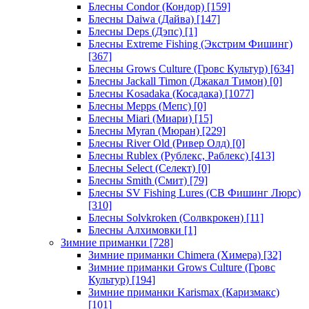
Блесны Condor (Кондор)
[159]
Блесны Daiwa (Дайва)
[147]
Блесны Deps (Дэпс)
[1]
Блесны Extreme Fishing (Экстрим Фишинг)
[367]
Блесны Grows Culture (Гровс Культур)
[634]
Блесны Jackall Timon (Джакал Тимон)
[0]
Блесны Kosadaka (Косадака)
[1077]
Блесны Mepps (Мепс)
[0]
Блесны Miari (Миари)
[15]
Блесны Myran (Мюран)
[229]
Блесны River Old (Ривер Олд)
[0]
Блесны Rublex (Рублекс, Раблекс)
[413]
Блесны Select (Селект)
[0]
Блесны Smith (Смит)
[79]
Блесны SV Fishing Lures (СВ Фишинг Люрс)
[310]
Блесны Solvkroken (Солвкрокен)
[11]
Блесны Алхимовки
[1]
Зимние приманки
[728]
Зимние приманки Chimera (Химера)
[32]
Зимние приманки Grows Culture (Гровс
Культур)
[194]
Зимние приманки Karismax (Каризмакс)
[101]