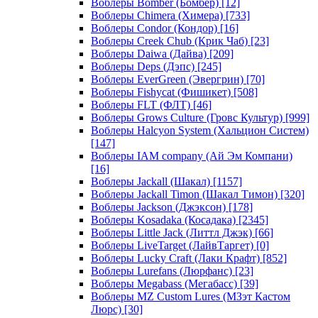
Воблеры Bomber (Бомбер)
[12]
Воблеры Chimera (Химера)
[733]
Воблеры Condor (Кондор)
[16]
Воблеры Creek Chub (Крик Чаб)
[23]
Воблеры Daiwa (Дайва)
[209]
Воблеры Deps (Дэпс)
[245]
Воблеры EverGreen (Эвергрин)
[70]
Воблеры Fishycat (Фишикет)
[508]
Воблеры FLT (ФЛТ)
[46]
Воблеры Grows Culture (Гровс Культур)
[999]
Воблеры Halcyon System (Хальцион Систем)
[147]
Воблеры IAM company (Ай Эм Компани)
[16]
Воблеры Jackall (Шакал)
[1157]
Воблеры Jackall Timon (Шакал Тимон)
[320]
Воблеры Jackson (Джэксон)
[178]
Воблеры Kosadaka (Косадака)
[2345]
Воблеры Little Jack (Литтл Джэк)
[66]
Воблеры LiveTarget (ЛайвТаргет)
[0]
Воблеры Lucky Craft (Лаки Крафт)
[852]
Воблеры Lurefans (Люрфанс)
[23]
Воблеры Megabass (Мегабасс)
[39]
Воблеры MZ Custom Lures (МЗэт Кастом
Люрс)
[30]