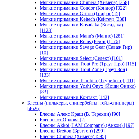
Мягкие приманки Chimera (Химера)
[358]
Мягкие приманки Condor (Кондор)
[322]
Мягкие приманки Grifon (Грифон)
[5]
Мягкие приманки Keitech (Кейтеч)
[338]
Мягкие приманки Kosadaka (Косадака)
[1123]
Мягкие приманки Mann's (Маннс)
[281]
Мягкие приманки Reins (Рейнс)
[176]
Мягкие приманки Savage Gear (Саваж Гир)
[10]
Мягкие приманки Select (Селект)
[101]
Мягкие приманки Trout Pro (Траут Про)
[115]
Мягкие приманки Trout Zone (Траут Зон)
[133]
Мягкие приманки Tsuribito (Тсурибито)
[111]
Мягкие приманки Yoshi Onyx (Йоши Оникс)
[83]
Мягкие приманки Контакт
[142]
Блесны (пилькеры, спинербейты, тейл-спиннеры)
[4626]
Блесны Алекс Краш (В. Терехин)
[90]
Блесны от Орлова
[2]
Блесны Akkoi (I AM Company) (Аккои)
[197]
Блесны Bretton (Брэттон)
[299]
Блесны Chimera (Химера)
[595]