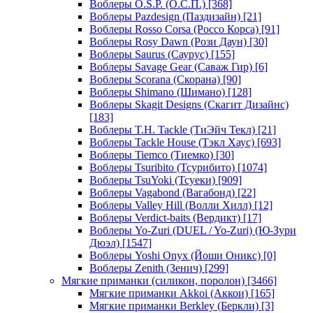
Воблеры O.S.P. (О.С.П.)
[368]
Воблеры Pazdesign (Паздизайн)
[21]
Воблеры Rosso Corsa (Россо Корса)
[91]
Воблеры Rosy Dawn (Рози Даун)
[30]
Воблеры Saurus (Саурус)
[155]
Воблеры Savage Gear (Саваж Гир)
[6]
Воблеры Scorana (Скорана)
[90]
Воблеры Shimano (Шимано)
[128]
Воблеры Skagit Designs (Скагит Дизайнс)
[183]
Воблеры T.H. Tackle (ТиЭйч Текл)
[21]
Воблеры Tackle House (Тэкл Хаус)
[693]
Воблеры Tiemco (Тиемко)
[30]
Воблеры Tsuribito (Тсурибито)
[1074]
Воблеры TsuYoki (Тсуеки)
[909]
Воблеры Vagabond (Вагабонд)
[22]
Воблеры Valley Hill (Волли Хилл)
[12]
Воблеры Verdict-baits (Вердикт)
[17]
Воблеры Yo-Zuri (DUEL / Yo-Zuri) (Ю-Зури
Дюэл)
[1547]
Воблеры Yoshi Onyx (Йоши Оникс)
[0]
Воблеры Zenith (Зенич)
[299]
Мягкие приманки (силикон, поролон)
[3466]
Мягкие приманки Akkoi (Аккои)
[165]
Мягкие приманки Berkley (Беркли)
[3]