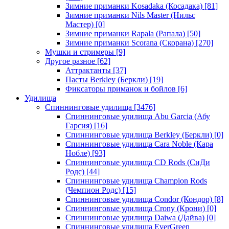
Зимние приманки Kosadaka (Косадака)
[81]
Зимние приманки Nils Master (Нильс
Мастер)
[0]
Зимние приманки Rapala (Рапала)
[50]
Зимние приманки Scorana (Скорана)
[270]
Мушки и стримеры
[9]
Другое разное
[62]
Аттрактанты
[37]
Пасты Berkley (Беркли)
[19]
Фиксаторы приманок и бойлов
[6]
Удилища
Спиннинговые удилища
[3476]
Спиннинговые удилища Abu Garcia (Абу
Гарсия)
[16]
Спиннинговые удилища Berkley (Беркли)
[0]
Спиннинговые удилища Cara Noble (Кара
Нобле)
[93]
Спиннинговые удилища CD Rods (СиДи
Родс)
[44]
Спиннинговые удилища Champion Rods
(Чемпион Родс)
[15]
Спиннинговые удилища Condor (Кондор)
[8]
Спиннинговые удилища Crony (Крони)
[0]
Спиннинговые удилища Daiwa (Дайва)
[0]
Спиннинговые удилища EverGreen