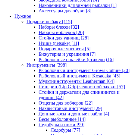
Наколенники для зимней рыбалки
[1]
Аксессуары для обуви
[8]
Нужное
Подарки рыбаку
[115]
Наборы блесен
[32]
Наборы воблеров
[26]
Стойки для удилищ
[28]
Нэцкэ (netsuke)
[11]
Подарочные магниты
[5]
Бижутерия и украшения
[7]
Рыболовные наклейки (стикеры)
[6]
Инструменты
[398]
Рыболовный инструмент Grows Culture
[20]
Рыболовный инструмент Kosadaka
[45]
Мультиинструменты Leatherman
[64]
Липгрип (Lip Grip) челюстной захват
[57]
Стойки и держатели для спиннингов и
удилищ
[42]
Отцепы для воблеров
[22]
Нахлыстовый инструмент
[29]
Донные косы и донные грабли
[4]
Весы рыболовные
[14]
Ледобуры и ножи
[99]
Ледобуры
[77]