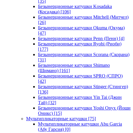
[35]
Безынерционные катушки Kosadaka
(Косадака)
[106]
Безынерционные катушки Mitchell (Митчел)
[26]
Безынерционные катушки Okuma (Окума)
[47]
Безынерционные катушки Penn (Пенн)
[4]
Безынерционные катушки Ryobi (Риоби)
[177]
Безынерционные катушки Scorana (Скорана)
[31]
Безынерционные катушки Shimano
(Шимано)
[161]
Безынерционные катушки SPRO (СПРО)
[42]
Безынерционные катушки Stinger (Стингер)
[136]
Безынерционные катушки Yin Tai (Джин
Тай)
[32]
Безынерционные катушки Yoshi Onyx (Йоши
Оникс)
[15]
Мультипликаторные катушки
[75]
Мультипликаторные катушки Abu Garcia
(Абу Гарсия)
[0]