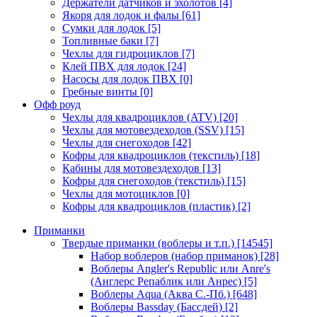
Держатели датчиков и эхолотов
[4]
Якоря для лодок и фалы
[61]
Сумки для лодок
[5]
Топливные баки
[7]
Чехлы для гидроциклов
[7]
Клей ПВХ для лодок
[24]
Насосы для лодок ПВХ
[0]
Гребные винты
[0]
Офф роуд
Чехлы для квадроциклов (ATV)
[20]
Чехлы для мотовездеходов (SSV)
[15]
Чехлы для снегоходов
[42]
Кофры для квадроциклов (текстиль)
[18]
Кабины для мотовездеходов
[13]
Кофры для снегоходов (текстиль)
[15]
Чехлы для мотоциклов
[0]
Кофры для квадроциклов (пластик)
[2]
Приманки
Твердые приманки (воблеры и т.п.)
[14545]
Набор воблеров (набор приманок)
[28]
Воблеры Angler's Republic или Anre's
(Англерс Репаблик или Анрес)
[5]
Воблеры Aqua (Аква С.-Пб.)
[648]
Воблеры Bassday (Бассдей)
[2]