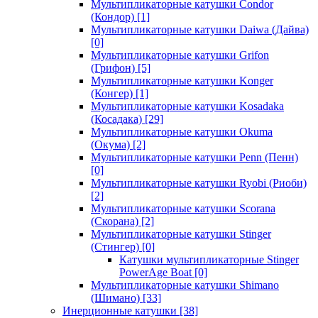
Мультипликаторные катушки Condor
(Кондор)
[1]
Мультипликаторные катушки Daiwa (Дайва)
[0]
Мультипликаторные катушки Grifon
(Грифон)
[5]
Мультипликаторные катушки Konger
(Конгер)
[1]
Мультипликаторные катушки Kosadaka
(Косадака)
[29]
Мультипликаторные катушки Okuma
(Окума)
[2]
Мультипликаторные катушки Penn (Пенн)
[0]
Мультипликаторные катушки Ryobi (Риоби)
[2]
Мультипликаторные катушки Scorana
(Скорана)
[2]
Мультипликаторные катушки Stinger
(Стингер)
[0]
Катушки мультипликаторные Stinger
PowerAge Boat
[0]
Мультипликаторные катушки Shimano
(Шимано)
[33]
Инерционные катушки
[38]