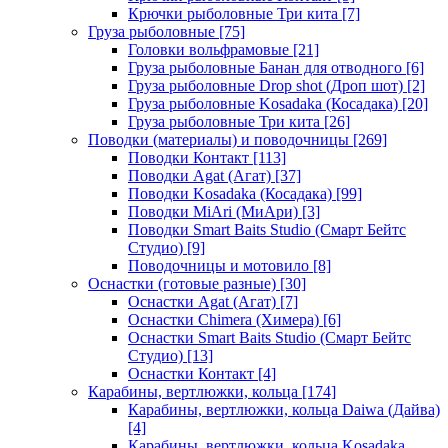
Крючки рыболовные Три кита
[7]
Груза рыболовные
[75]
Головки вольфрамовые
[21]
Груза рыболовные Банан для отводного
[6]
Груза рыболовные Drop shot (Дроп шот)
[2]
Груза рыболовные Kosadaka (Косадака)
[20]
Груза рыболовные Три кита
[26]
Поводки (материалы) и поводочницы
[269]
Поводки Контакт
[113]
Поводки Agat (Агат)
[37]
Поводки Kosadaka (Косадака)
[99]
Поводки MiAri (МиАри)
[3]
Поводки Smart Baits Studio (Смарт Бейтс
Студио)
[9]
Поводочницы и мотовило
[8]
Оснастки (готовые разные)
[30]
Оснастки Agat (Агат)
[7]
Оснастки Chimera (Химера)
[6]
Оснастки Smart Baits Studio (Смарт Бейтс
Студио)
[13]
Оснастки Контакт
[4]
Карабины, вертлюжки, кольца
[174]
Карабины, вертлюжки, кольца Daiwa (Дайва)
[4]
Карабины, вертлюжки, кольца Kosadaka