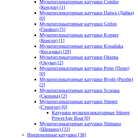
Мультипликаторные катушки Condor
(Кондор)
[1]
Мультипликаторные катушки Daiwa (Дайва)
[0]
Мультипликаторные катушки Grifon
(Грифон)
[5]
Мультипликаторные катушки Konger
(Конгер)
[1]
Мультипликаторные катушки Kosadaka
(Косадака)
[29]
Мультипликаторные катушки Okuma
(Окума)
[2]
Мультипликаторные катушки Penn (Пенн)
[0]
Мультипликаторные катушки Ryobi (Риоби)
[2]
Мультипликаторные катушки Scorana
(Скорана)
[2]
Мультипликаторные катушки Stinger
(Стингер)
[0]
Катушки мультипликаторные Stinger
PowerAge Boat
[0]
Мультипликаторные катушки Shimano
(Шимано)
[33]
Инерционные катушки
[38]