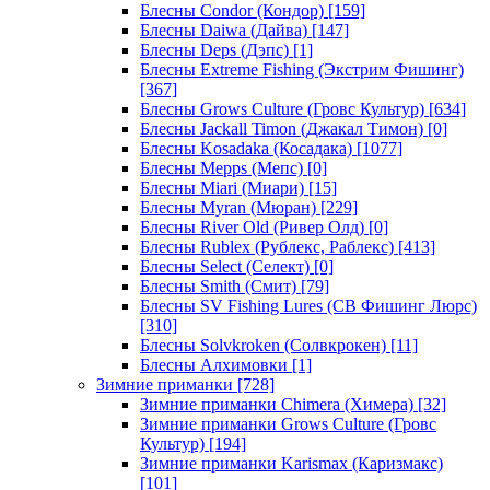
Блесны Condor (Кондор)
[159]
Блесны Daiwa (Дайва)
[147]
Блесны Deps (Дэпс)
[1]
Блесны Extreme Fishing (Экстрим Фишинг)
[367]
Блесны Grows Culture (Гровс Культур)
[634]
Блесны Jackall Timon (Джакал Тимон)
[0]
Блесны Kosadaka (Косадака)
[1077]
Блесны Mepps (Мепс)
[0]
Блесны Miari (Миари)
[15]
Блесны Myran (Мюран)
[229]
Блесны River Old (Ривер Олд)
[0]
Блесны Rublex (Рублекс, Раблекс)
[413]
Блесны Select (Селект)
[0]
Блесны Smith (Смит)
[79]
Блесны SV Fishing Lures (СВ Фишинг Люрс)
[310]
Блесны Solvkroken (Солвкрокен)
[11]
Блесны Алхимовки
[1]
Зимние приманки
[728]
Зимние приманки Chimera (Химера)
[32]
Зимние приманки Grows Culture (Гровс
Культур)
[194]
Зимние приманки Karismax (Каризмакс)
[101]