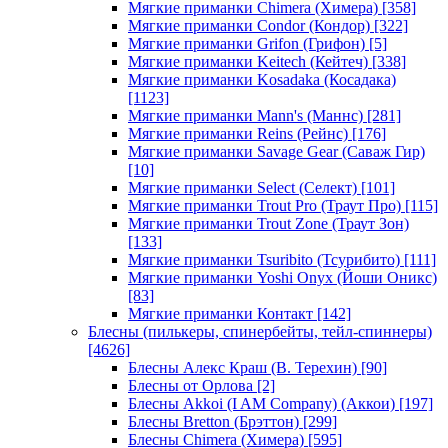
Мягкие приманки Chimera (Химера)
[358]
Мягкие приманки Condor (Кондор)
[322]
Мягкие приманки Grifon (Грифон)
[5]
Мягкие приманки Keitech (Кейтеч)
[338]
Мягкие приманки Kosadaka (Косадака)
[1123]
Мягкие приманки Mann's (Маннс)
[281]
Мягкие приманки Reins (Рейнс)
[176]
Мягкие приманки Savage Gear (Саваж Гир)
[10]
Мягкие приманки Select (Селект)
[101]
Мягкие приманки Trout Pro (Траут Про)
[115]
Мягкие приманки Trout Zone (Траут Зон)
[133]
Мягкие приманки Tsuribito (Тсурибито)
[111]
Мягкие приманки Yoshi Onyx (Йоши Оникс)
[83]
Мягкие приманки Контакт
[142]
Блесны (пилькеры, спинербейты, тейл-спиннеры)
[4626]
Блесны Алекс Краш (В. Терехин)
[90]
Блесны от Орлова
[2]
Блесны Akkoi (I AM Company) (Аккои)
[197]
Блесны Bretton (Брэттон)
[299]
Блесны Chimera (Химера)
[595]