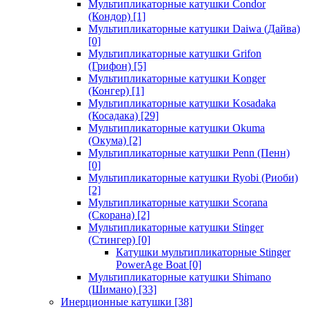
Мультипликаторные катушки Condor
(Кондор)
[1]
Мультипликаторные катушки Daiwa (Дайва)
[0]
Мультипликаторные катушки Grifon
(Грифон)
[5]
Мультипликаторные катушки Konger
(Конгер)
[1]
Мультипликаторные катушки Kosadaka
(Косадака)
[29]
Мультипликаторные катушки Okuma
(Окума)
[2]
Мультипликаторные катушки Penn (Пенн)
[0]
Мультипликаторные катушки Ryobi (Риоби)
[2]
Мультипликаторные катушки Scorana
(Скорана)
[2]
Мультипликаторные катушки Stinger
(Стингер)
[0]
Катушки мультипликаторные Stinger
PowerAge Boat
[0]
Мультипликаторные катушки Shimano
(Шимано)
[33]
Инерционные катушки
[38]