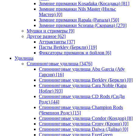
Зимние приманки Kosadaka (Косадака)
[81]
Зимние приманки Nils Master (Нильс
Мастер)
[0]
Зимние приманки Rapala (Рапала)
[50]
Зимние приманки Scorana (Скорана)
[270]
Мушки и стримеры
[9]
Другое разное
[62]
Аттрактанты
[37]
Пасты Berkley (Беркли)
[19]
Фиксаторы приманок и бойлов
[6]
Удилища
Спиннинговые удилища
[3476]
Спиннинговые удилища Abu Garcia (Абу
Гарсия)
[16]
Спиннинговые удилища Berkley (Беркли)
[0]
Спиннинговые удилища Cara Noble (Кара
Нобле)
[93]
Спиннинговые удилища CD Rods (СиДи
Родс)
[44]
Спиннинговые удилища Champion Rods
(Чемпион Родс)
[15]
Спиннинговые удилища Condor (Кондор)
[8]
Спиннинговые удилища Crony (Крони)
[0]
Спиннинговые удилища Daiwa (Дайва)
[0]
Спиннинговые удилища EverGreen