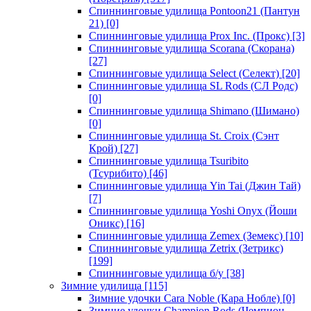
Спиннинговые удилища Pontoon21 (Пантун
21)
[0]
Спиннинговые удилища Prox Inc. (Прокс)
[3]
Спиннинговые удилища Scorana (Скорана)
[27]
Спиннинговые удилища Select (Селект)
[20]
Спиннинговые удилища SL Rods (СЛ Родс)
[0]
Спиннинговые удилища Shimano (Шимано)
[0]
Спиннинговые удилища St. Croix (Сэнт
Крой)
[27]
Спиннинговые удилища Tsuribito
(Тсурибито)
[46]
Спиннинговые удилища Yin Tai (Джин Тай)
[7]
Спиннинговые удилища Yoshi Onyx (Йоши
Оникс)
[16]
Спиннинговые удилища Zemex (Земекс)
[10]
Спиннинговые удилища Zetrix (Зетрикс)
[199]
Спиннинговые удилища б/у
[38]
Зимние удилища
[115]
Зимние удочки Cara Noble (Кара Нобле)
[0]
Зимние удочки Champion Rods (Чемпион