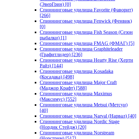
(ЭверГрин)
[0]
Спиннинговые удилища Favorite (Фаворит)
[266]
Спиннинговые удилища Fenwick (Фенвик)
[0]
Спиннинговые удилища Fish Season (Сезон
рыбалки)
[1]
Спиннинговые удилища FMAG (ФМАГ)
[5]
Спиннинговые удилища Graphiteleader
(Графитлидер)
[236]
Спиннинговые удилища Hearty Rise (Херти
Райз)
[144]
Спиннинговые удилища Kosadaka
(Косадака)
[498]
Спиннинговые удилища Major Craft
(Маджор Крафт)
[588]
Спиннинговые удилища Maximus
(Максимус)
[552]
Спиннинговые удилища Metsui (Метсуи)
[40]
Спиннинговые удилища Narval (Нарвал)
[40]
Спиннинговые удилища Nordic Stage
(Нордик Стейдж)
[20]
Спиннинговые удилища Norstream
(Норстрим)
[517]