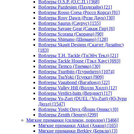
Воблеры O.S.P. (О.С.П.)
[368]
Воблеры Pazdesign (Паздизайн)
[21]
Воблеры Rosso Corsa (Россо Корса)
[91]
Воблеры Rosy Dawn (Рози Даун)
[30]
Воблеры Saurus (Саурус)
[155]
Воблеры Savage Gear (Саваж Гир)
[6]
Воблеры Scorana (Скорана)
[90]
Воблеры Shimano (Шимано)
[128]
Воблеры Skagit Designs (Скагит Дизайнс)
[183]
Воблеры T.H. Tackle (ТиЭйч Текл)
[21]
Воблеры Tackle House (Тэкл Хаус)
[693]
Воблеры Tiemco (Тиемко)
[30]
Воблеры Tsuribito (Тсурибито)
[1074]
Воблеры TsuYoki (Тсуеки)
[909]
Воблеры Vagabond (Вагабонд)
[22]
Воблеры Valley Hill (Волли Хилл)
[12]
Воблеры Verdict-baits (Вердикт)
[17]
Воблеры Yo-Zuri (DUEL / Yo-Zuri) (Ю-Зури
Дюэл)
[1547]
Воблеры Yoshi Onyx (Йоши Оникс)
[0]
Воблеры Zenith (Зенич)
[299]
Мягкие приманки (силикон, поролон)
[3466]
Мягкие приманки Akkoi (Аккои)
[165]
Мягкие приманки Berkley (Беркли)
[3]