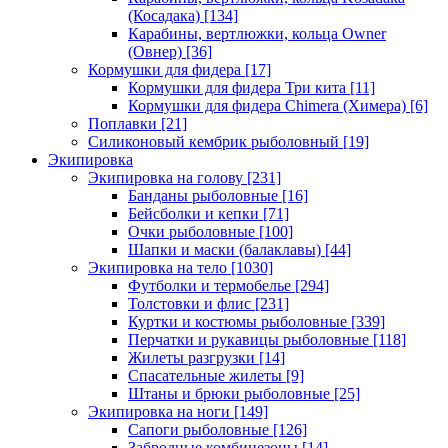
(Косадака)
[134]
Карабины, вертлюжки, кольца Owner
(Овнер)
[36]
Кормушки для фидера
[17]
Кормушки для фидера Три кита
[11]
Кормушки для фидера Chimera (Химера)
[6]
Поплавки
[21]
Силиконовый кембрик рыболовный
[19]
Экипировка
Экипировка на голову
[231]
Банданы рыболовные
[16]
Бейсболки и кепки
[71]
Очки рыболовные
[100]
Шапки и маски (балаклавы)
[44]
Экипировка на тело
[1030]
Футболки и термобелье
[294]
Толстовки и флис
[231]
Куртки и костюмы рыболовные
[339]
Перчатки и рукавицы рыболовные
[118]
Жилеты разгрузки
[14]
Спасательные жилеты
[9]
Штаны и брюки рыболовные
[25]
Экипировка на ноги
[149]
Сапоги рыболовные
[126]
Забродные комбинезоны
[14]