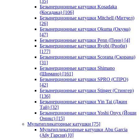
[35]
Безынерционные катушки Kosadaka
(Косадака)
[106]
Безынерционные катушки Mitchell (Митчел)
[26]
Безынерционные катушки Okuma (Окума)
[47]
Безынерционные катушки Penn (Пенн)
[4]
Безынерционные катушки Ryobi (Риоби)
[177]
Безынерционные катушки Scorana (Скорана)
[31]
Безынерционные катушки Shimano
(Шимано)
[161]
Безынерционные катушки SPRO (СПРО)
[42]
Безынерционные катушки Stinger (Стингер)
[136]
Безынерционные катушки Yin Tai (Джин
Тай)
[32]
Безынерционные катушки Yoshi Onyx (Йоши
Оникс)
[15]
Мультипликаторные катушки
[75]
Мультипликаторные катушки Abu Garcia
(Абу Гарсия)
[0]