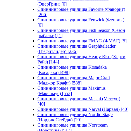
(ЭверГрин)
[0]
Спиннинговые удилища Favorite (Фаворит)
[266]
Спиннинговые удилища Fenwick (Фенвик)
[0]
Спиннинговые удилища Fish Season (Сезон
рыбалки)
[1]
Спиннинговые удилища FMAG (ФМАГ)
[5]
Спиннинговые удилища Graphiteleader
(Графитлидер)
[236]
Спиннинговые удилища Hearty Rise (Херти
Райз)
[144]
Спиннинговые удилища Kosadaka
(Косадака)
[498]
Спиннинговые удилища Major Craft
(Маджор Крафт)
[588]
Спиннинговые удилища Maximus
(Максимус)
[552]
Спиннинговые удилища Metsui (Метсуи)
[40]
Спиннинговые удилища Narval (Нарвал)
[40]
Спиннинговые удилища Nordic Stage
(Нордик Стейдж)
[20]
Спиннинговые удилища Norstream
(Норстрим)
[517]