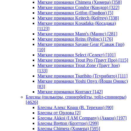
Мягкие приманки Chimera (Химера)
[358]
Мягкие приманки Condor (Кондор)
[322]
Мягкие приманки Grifon (Грифон)
[5]
Мягкие приманки Keitech (Кейтеч)
[338]
Мягкие приманки Kosadaka (Косадака)
[1123]
Мягкие приманки Mann's (Маннс)
[281]
Мягкие приманки Reins (Рейнс)
[176]
Мягкие приманки Savage Gear (Саваж Гир)
[10]
Мягкие приманки Select (Селект)
[101]
Мягкие приманки Trout Pro (Траут Про)
[115]
Мягкие приманки Trout Zone (Траут Зон)
[133]
Мягкие приманки Tsuribito (Тсурибито)
[111]
Мягкие приманки Yoshi Onyx (Йоши Оникс)
[83]
Мягкие приманки Контакт
[142]
Блесны (пилькеры, спинербейты, тейл-спиннеры)
[4626]
Блесны Алекс Краш (В. Терехин)
[90]
Блесны от Орлова
[2]
Блесны Akkoi (I AM Company) (Аккои)
[197]
Блесны Bretton (Брэттон)
[299]
Блесны Chimera (Химера)
[595]