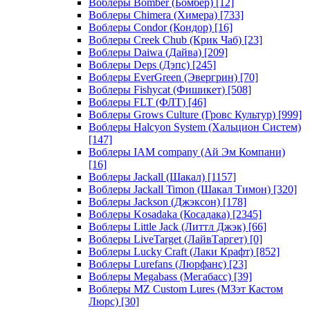
Воблеры Bomber (Бомбер)
[12]
Воблеры Chimera (Химера)
[733]
Воблеры Condor (Кондор)
[16]
Воблеры Creek Chub (Крик Чаб)
[23]
Воблеры Daiwa (Дайва)
[209]
Воблеры Deps (Дэпс)
[245]
Воблеры EverGreen (Эвергрин)
[70]
Воблеры Fishycat (Фишикет)
[508]
Воблеры FLT (ФЛТ)
[46]
Воблеры Grows Culture (Гровс Культур)
[999]
Воблеры Halcyon System (Хальцион Систем)
[147]
Воблеры IAM company (Ай Эм Компани)
[16]
Воблеры Jackall (Шакал)
[1157]
Воблеры Jackall Timon (Шакал Тимон)
[320]
Воблеры Jackson (Джэксон)
[178]
Воблеры Kosadaka (Косадака)
[2345]
Воблеры Little Jack (Литтл Джэк)
[66]
Воблеры LiveTarget (ЛайвТаргет)
[0]
Воблеры Lucky Craft (Лаки Крафт)
[852]
Воблеры Lurefans (Люрфанс)
[23]
Воблеры Megabass (Мегабасс)
[39]
Воблеры MZ Custom Lures (МЗэт Кастом
Люрс)
[30]