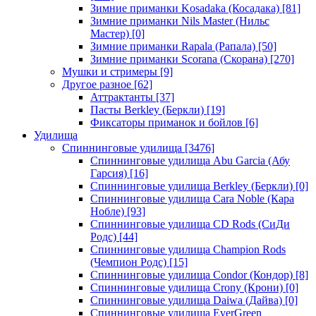
Зимние приманки Kosadaka (Косадака)
[81]
Зимние приманки Nils Master (Нильс
Мастер)
[0]
Зимние приманки Rapala (Рапала)
[50]
Зимние приманки Scorana (Скорана)
[270]
Мушки и стримеры
[9]
Другое разное
[62]
Аттрактанты
[37]
Пасты Berkley (Беркли)
[19]
Фиксаторы приманок и бойлов
[6]
Удилища
Спиннинговые удилища
[3476]
Спиннинговые удилища Abu Garcia (Абу
Гарсия)
[16]
Спиннинговые удилища Berkley (Беркли)
[0]
Спиннинговые удилища Cara Noble (Кара
Нобле)
[93]
Спиннинговые удилища CD Rods (СиДи
Родс)
[44]
Спиннинговые удилища Champion Rods
(Чемпион Родс)
[15]
Спиннинговые удилища Condor (Кондор)
[8]
Спиннинговые удилища Crony (Крони)
[0]
Спиннинговые удилища Daiwa (Дайва)
[0]
Спиннинговые удилища EverGreen