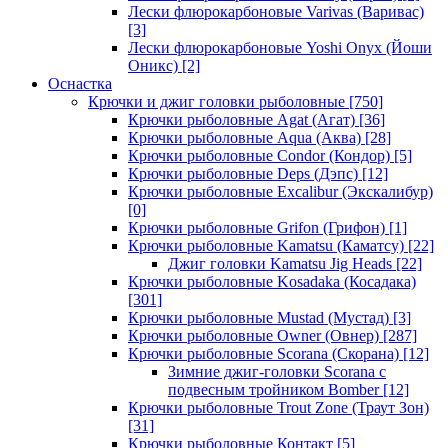
Лески флюрокарбоновые Varivas (Варивас)
[3]
Лески флюрокарбоновые Yoshi Onyx (Йоши
Оникс)
[2]
Оснастка
Крючки и джиг головки рыболовные
[750]
Крючки рыболовные Agat (Агат)
[36]
Крючки рыболовные Aqua (Аква)
[28]
Крючки рыболовные Condor (Кондор)
[5]
Крючки рыболовные Deps (Дэпс)
[12]
Крючки рыболовные Excalibur (Экскалибур)
[0]
Крючки рыболовные Grifon (Грифон)
[1]
Крючки рыболовные Kamatsu (Каматсу)
[22]
Джиг головки Kamatsu Jig Heads
[22]
Крючки рыболовные Kosadaka (Косадака)
[301]
Крючки рыболовные Mustad (Мустад)
[3]
Крючки рыболовные Owner (Овнер)
[287]
Крючки рыболовные Scorana (Скорана)
[12]
Зимние джиг-головки Scorana с
подвесным тройником Bomber
[12]
Крючки рыболовные Trout Zone (Траут Зон)
[31]
Крючки рыболовные Контакт
[5]