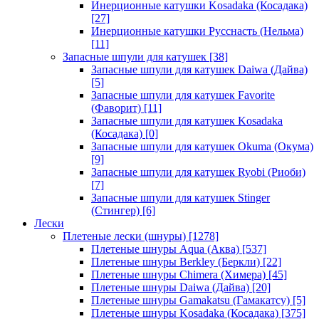
Инерционные катушки Kosadaka (Косадака)
[27]
Инерционные катушки Русснасть (Нельма)
[11]
Запасные шпули для катушек
[38]
Запасные шпули для катушек Daiwa (Дайва)
[5]
Запасные шпули для катушек Favorite
(Фаворит)
[11]
Запасные шпули для катушек Kosadaka
(Косадака)
[0]
Запасные шпули для катушек Okuma (Окума)
[9]
Запасные шпули для катушек Ryobi (Риоби)
[7]
Запасные шпули для катушек Stinger
(Стингер)
[6]
Лески
Плетеные лески (шнуры)
[1278]
Плетеные шнуры Aqua (Аква)
[537]
Плетеные шнуры Berkley (Беркли)
[22]
Плетеные шнуры Chimera (Химера)
[45]
Плетеные шнуры Daiwa (Дайва)
[20]
Плетеные шнуры Gamakatsu (Гамакатсу)
[5]
Плетеные шнуры Kosadaka (Косадака)
[375]