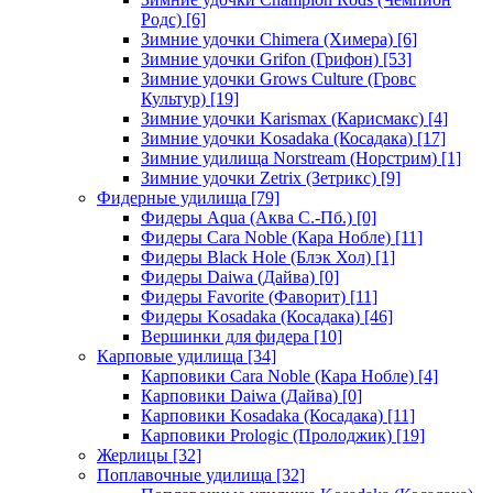
Родс)
[6]
Зимние удочки Chimera (Химера)
[6]
Зимние удочки Grifon (Грифон)
[53]
Зимние удочки Grows Culture (Гровс
Культур)
[19]
Зимние удочки Karismax (Карисмакс)
[4]
Зимние удочки Kosadaka (Косадака)
[17]
Зимние удилища Norstream (Норстрим)
[1]
Зимние удочки Zetrix (Зетрикс)
[9]
Фидерные удилища
[79]
Фидеры Aqua (Аква С.-Пб.)
[0]
Фидеры Cara Noble (Кара Нобле)
[11]
Фидеры Black Hole (Блэк Хол)
[1]
Фидеры Daiwa (Дайва)
[0]
Фидеры Favorite (Фаворит)
[11]
Фидеры Kosadaka (Косадака)
[46]
Вершинки для фидера
[10]
Карповые удилища
[34]
Карповики Cara Noble (Кара Нобле)
[4]
Карповики Daiwa (Дайва)
[0]
Карповики Kosadaka (Косадака)
[11]
Карповики Prologic (Пролоджик)
[19]
Жерлицы
[32]
Поплавочные удилища
[32]