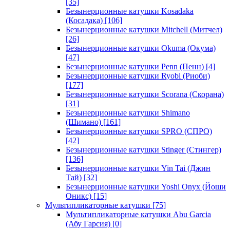
[35]
Безынерционные катушки Kosadaka
(Косадака)
[106]
Безынерционные катушки Mitchell (Митчел)
[26]
Безынерционные катушки Okuma (Окума)
[47]
Безынерционные катушки Penn (Пенн)
[4]
Безынерционные катушки Ryobi (Риоби)
[177]
Безынерционные катушки Scorana (Скорана)
[31]
Безынерционные катушки Shimano
(Шимано)
[161]
Безынерционные катушки SPRO (СПРО)
[42]
Безынерционные катушки Stinger (Стингер)
[136]
Безынерционные катушки Yin Tai (Джин
Тай)
[32]
Безынерционные катушки Yoshi Onyx (Йоши
Оникс)
[15]
Мультипликаторные катушки
[75]
Мультипликаторные катушки Abu Garcia
(Абу Гарсия)
[0]