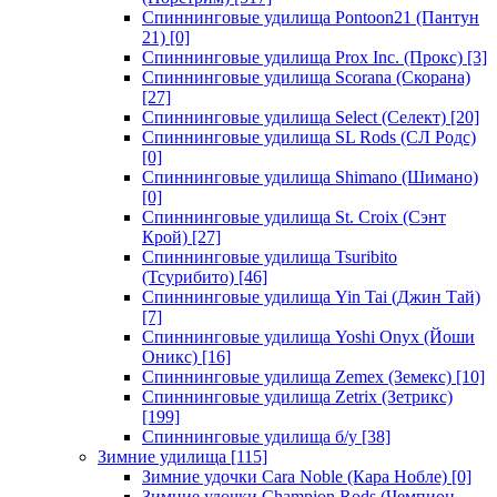
Спиннинговые удилища Pontoon21 (Пантун
21)
[0]
Спиннинговые удилища Prox Inc. (Прокс)
[3]
Спиннинговые удилища Scorana (Скорана)
[27]
Спиннинговые удилища Select (Селект)
[20]
Спиннинговые удилища SL Rods (СЛ Родс)
[0]
Спиннинговые удилища Shimano (Шимано)
[0]
Спиннинговые удилища St. Croix (Сэнт
Крой)
[27]
Спиннинговые удилища Tsuribito
(Тсурибито)
[46]
Спиннинговые удилища Yin Tai (Джин Тай)
[7]
Спиннинговые удилища Yoshi Onyx (Йоши
Оникс)
[16]
Спиннинговые удилища Zemex (Земекс)
[10]
Спиннинговые удилища Zetrix (Зетрикс)
[199]
Спиннинговые удилища б/у
[38]
Зимние удилища
[115]
Зимние удочки Cara Noble (Кара Нобле)
[0]
Зимние удочки Champion Rods (Чемпион