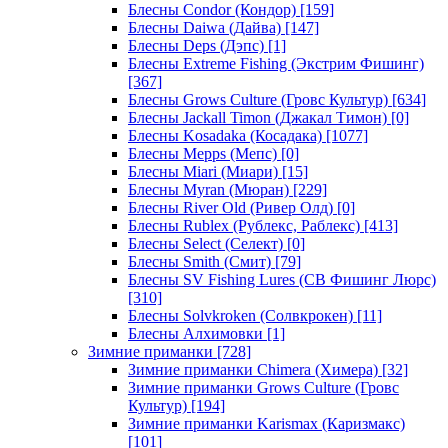
Блесны Condor (Кондор)
[159]
Блесны Daiwa (Дайва)
[147]
Блесны Deps (Дэпс)
[1]
Блесны Extreme Fishing (Экстрим Фишинг)
[367]
Блесны Grows Culture (Гровс Культур)
[634]
Блесны Jackall Timon (Джакал Тимон)
[0]
Блесны Kosadaka (Косадака)
[1077]
Блесны Mepps (Мепс)
[0]
Блесны Miari (Миари)
[15]
Блесны Myran (Мюран)
[229]
Блесны River Old (Ривер Олд)
[0]
Блесны Rublex (Рублекс, Раблекс)
[413]
Блесны Select (Селект)
[0]
Блесны Smith (Смит)
[79]
Блесны SV Fishing Lures (СВ Фишинг Люрс)
[310]
Блесны Solvkroken (Солвкрокен)
[11]
Блесны Алхимовки
[1]
Зимние приманки
[728]
Зимние приманки Chimera (Химера)
[32]
Зимние приманки Grows Culture (Гровс
Культур)
[194]
Зимние приманки Karismax (Каризмакс)
[101]