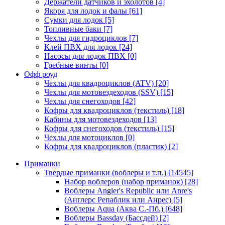
Держатели датчиков и эхолотов
[4]
Якоря для лодок и фалы
[61]
Сумки для лодок
[5]
Топливные баки
[7]
Чехлы для гидроциклов
[7]
Клей ПВХ для лодок
[24]
Насосы для лодок ПВХ
[0]
Гребные винты
[0]
Офф роуд
Чехлы для квадроциклов (ATV)
[20]
Чехлы для мотовездеходов (SSV)
[15]
Чехлы для снегоходов
[42]
Кофры для квадроциклов (текстиль)
[18]
Кабины для мотовездеходов
[13]
Кофры для снегоходов (текстиль)
[15]
Чехлы для мотоциклов
[0]
Кофры для квадроциклов (пластик)
[2]
Приманки
Твердые приманки (воблеры и т.п.)
[14545]
Набор воблеров (набор приманок)
[28]
Воблеры Angler's Republic или Anre's
(Англерс Репаблик или Анрес)
[5]
Воблеры Aqua (Аква С.-Пб.)
[648]
Воблеры Bassday (Бассдей)
[2]