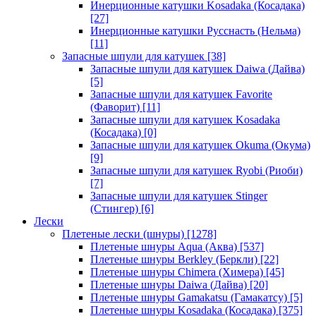
Инерционные катушки Kosadaka (Косадака)
[27]
Инерционные катушки Русснасть (Нельма)
[11]
Запасные шпули для катушек
[38]
Запасные шпули для катушек Daiwa (Дайва)
[5]
Запасные шпули для катушек Favorite
(Фаворит)
[11]
Запасные шпули для катушек Kosadaka
(Косадака)
[0]
Запасные шпули для катушек Okuma (Окума)
[9]
Запасные шпули для катушек Ryobi (Риоби)
[7]
Запасные шпули для катушек Stinger
(Стингер)
[6]
Лески
Плетеные лески (шнуры)
[1278]
Плетеные шнуры Aqua (Аква)
[537]
Плетеные шнуры Berkley (Беркли)
[22]
Плетеные шнуры Chimera (Химера)
[45]
Плетеные шнуры Daiwa (Дайва)
[20]
Плетеные шнуры Gamakatsu (Гамакатсу)
[5]
Плетеные шнуры Kosadaka (Косадака)
[375]