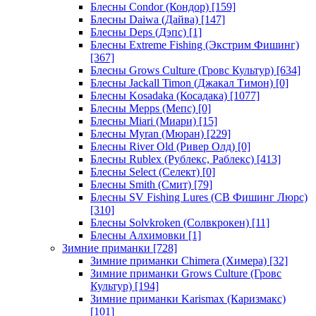
Блесны Condor (Кондор)
[159]
Блесны Daiwa (Дайва)
[147]
Блесны Deps (Дэпс)
[1]
Блесны Extreme Fishing (Экстрим Фишинг)
[367]
Блесны Grows Culture (Гровс Культур)
[634]
Блесны Jackall Timon (Джакал Тимон)
[0]
Блесны Kosadaka (Косадака)
[1077]
Блесны Mepps (Мепс)
[0]
Блесны Miari (Миари)
[15]
Блесны Myran (Мюран)
[229]
Блесны River Old (Ривер Олд)
[0]
Блесны Rublex (Рублекс, Раблекс)
[413]
Блесны Select (Селект)
[0]
Блесны Smith (Смит)
[79]
Блесны SV Fishing Lures (СВ Фишинг Люрс)
[310]
Блесны Solvkroken (Солвкрокен)
[11]
Блесны Алхимовки
[1]
Зимние приманки
[728]
Зимние приманки Chimera (Химера)
[32]
Зимние приманки Grows Culture (Гровс
Культур)
[194]
Зимние приманки Karismax (Каризмакс)
[101]