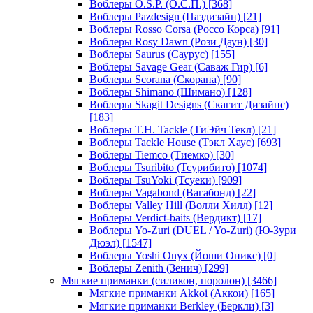
Воблеры O.S.P. (О.С.П.)
[368]
Воблеры Pazdesign (Паздизайн)
[21]
Воблеры Rosso Corsa (Россо Корса)
[91]
Воблеры Rosy Dawn (Рози Даун)
[30]
Воблеры Saurus (Саурус)
[155]
Воблеры Savage Gear (Саваж Гир)
[6]
Воблеры Scorana (Скорана)
[90]
Воблеры Shimano (Шимано)
[128]
Воблеры Skagit Designs (Скагит Дизайнс)
[183]
Воблеры T.H. Tackle (ТиЭйч Текл)
[21]
Воблеры Tackle House (Тэкл Хаус)
[693]
Воблеры Tiemco (Тиемко)
[30]
Воблеры Tsuribito (Тсурибито)
[1074]
Воблеры TsuYoki (Тсуеки)
[909]
Воблеры Vagabond (Вагабонд)
[22]
Воблеры Valley Hill (Волли Хилл)
[12]
Воблеры Verdict-baits (Вердикт)
[17]
Воблеры Yo-Zuri (DUEL / Yo-Zuri) (Ю-Зури
Дюэл)
[1547]
Воблеры Yoshi Onyx (Йоши Оникс)
[0]
Воблеры Zenith (Зенич)
[299]
Мягкие приманки (силикон, поролон)
[3466]
Мягкие приманки Akkoi (Аккои)
[165]
Мягкие приманки Berkley (Беркли)
[3]