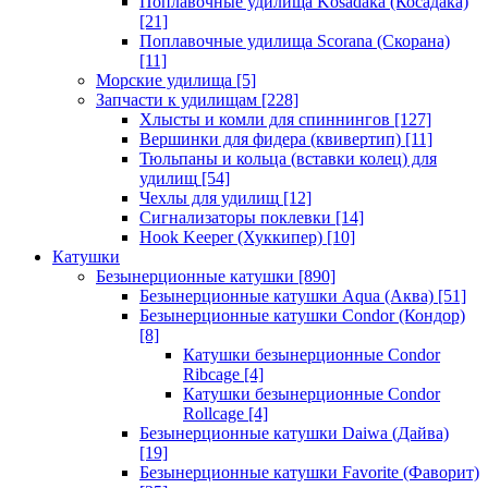
Поплавочные удилища Kosadaka (Косадака)
[21]
Поплавочные удилища Scorana (Скорана)
[11]
Морские удилища
[5]
Запчасти к удилищам
[228]
Хлысты и комли для спиннингов
[127]
Вершинки для фидера (квивертип)
[11]
Тюльпаны и кольца (вставки колец) для
удилищ
[54]
Чехлы для удилищ
[12]
Сигнализаторы поклевки
[14]
Hook Keeper (Хуккипер)
[10]
Катушки
Безынерционные катушки
[890]
Безынерционные катушки Aqua (Аква)
[51]
Безынерционные катушки Condor (Кондор)
[8]
Катушки безынерционные Condor
Ribcage
[4]
Катушки безынерционные Condor
Rollcage
[4]
Безынерционные катушки Daiwa (Дайва)
[19]
Безынерционные катушки Favorite (Фаворит)