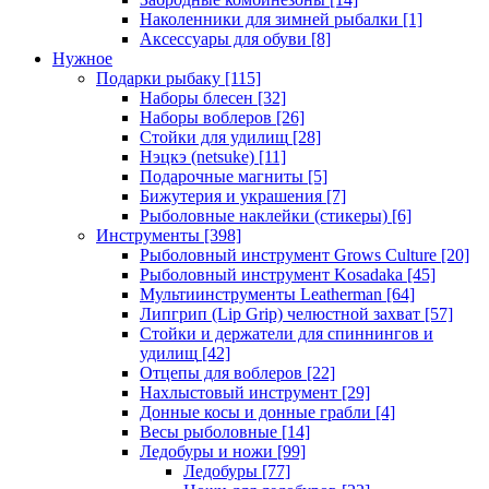
Наколенники для зимней рыбалки
[1]
Аксессуары для обуви
[8]
Нужное
Подарки рыбаку
[115]
Наборы блесен
[32]
Наборы воблеров
[26]
Стойки для удилищ
[28]
Нэцкэ (netsuke)
[11]
Подарочные магниты
[5]
Бижутерия и украшения
[7]
Рыболовные наклейки (стикеры)
[6]
Инструменты
[398]
Рыболовный инструмент Grows Culture
[20]
Рыболовный инструмент Kosadaka
[45]
Мультиинструменты Leatherman
[64]
Липгрип (Lip Grip) челюстной захват
[57]
Стойки и держатели для спиннингов и
удилищ
[42]
Отцепы для воблеров
[22]
Нахлыстовый инструмент
[29]
Донные косы и донные грабли
[4]
Весы рыболовные
[14]
Ледобуры и ножи
[99]
Ледобуры
[77]