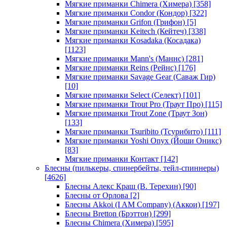
Мягкие приманки Chimera (Химера)
[358]
Мягкие приманки Condor (Кондор)
[322]
Мягкие приманки Grifon (Грифон)
[5]
Мягкие приманки Keitech (Кейтеч)
[338]
Мягкие приманки Kosadaka (Косадака)
[1123]
Мягкие приманки Mann's (Маннс)
[281]
Мягкие приманки Reins (Рейнс)
[176]
Мягкие приманки Savage Gear (Саваж Гир)
[10]
Мягкие приманки Select (Селект)
[101]
Мягкие приманки Trout Pro (Траут Про)
[115]
Мягкие приманки Trout Zone (Траут Зон)
[133]
Мягкие приманки Tsuribito (Тсурибито)
[111]
Мягкие приманки Yoshi Onyx (Йоши Оникс)
[83]
Мягкие приманки Контакт
[142]
Блесны (пилькеры, спинербейты, тейл-спиннеры)
[4626]
Блесны Алекс Краш (В. Терехин)
[90]
Блесны от Орлова
[2]
Блесны Akkoi (I AM Company) (Аккои)
[197]
Блесны Bretton (Брэттон)
[299]
Блесны Chimera (Химера)
[595]