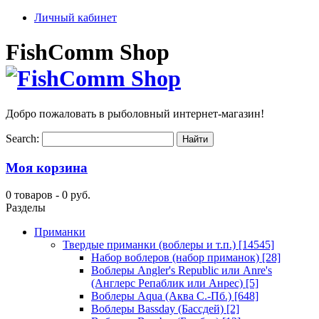
Личный кабинет
FishComm Shop
Добро пожаловать в рыболовный интернет-магазин!
Search:
Моя корзина
0 товаров -
0 руб.
Разделы
Приманки
Твердые приманки (воблеры и т.п.)
[14545]
Набор воблеров (набор приманок)
[28]
Воблеры Angler's Republic или Anre's
(Англерс Репаблик или Анрес)
[5]
Воблеры Aqua (Аква С.-Пб.)
[648]
Воблеры Bassday (Бассдей)
[2]