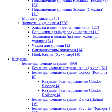
Поплавочные удилища Kosadaka (Косадака)
[21]
Поплавочные удилища Scorana (Скорана)
[11]
Морские удилища
[5]
Запчасти к удилищам
[228]
Хлысты и комли для спиннингов
[127]
Вершинки для фидера (квивертип)
[11]
Тюльпаны и кольца (вставки колец) для
удилищ
[54]
Чехлы для удилищ
[12]
Сигнализаторы поклевки
[14]
Hook Keeper (Хуккипер)
[10]
Катушки
Безынерционные катушки
[890]
Безынерционные катушки Aqua (Аква)
[51]
Безынерционные катушки Condor (Кондор)
[8]
Катушки безынерционные Condor
Ribcage
[4]
Катушки безынерционные Condor
Rollcage
[4]
Безынерционные катушки Daiwa (Дайва)
[19]
Безынерционные катушки Favorite (Фаворит)