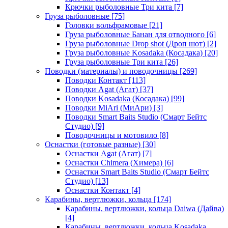
Крючки рыболовные Три кита
[7]
Груза рыболовные
[75]
Головки вольфрамовые
[21]
Груза рыболовные Банан для отводного
[6]
Груза рыболовные Drop shot (Дроп шот)
[2]
Груза рыболовные Kosadaka (Косадака)
[20]
Груза рыболовные Три кита
[26]
Поводки (материалы) и поводочницы
[269]
Поводки Контакт
[113]
Поводки Agat (Агат)
[37]
Поводки Kosadaka (Косадака)
[99]
Поводки MiAri (МиАри)
[3]
Поводки Smart Baits Studio (Смарт Бейтс
Студио)
[9]
Поводочницы и мотовило
[8]
Оснастки (готовые разные)
[30]
Оснастки Agat (Агат)
[7]
Оснастки Chimera (Химера)
[6]
Оснастки Smart Baits Studio (Смарт Бейтс
Студио)
[13]
Оснастки Контакт
[4]
Карабины, вертлюжки, кольца
[174]
Карабины, вертлюжки, кольца Daiwa (Дайва)
[4]
Карабины, вертлюжки, кольца Kosadaka