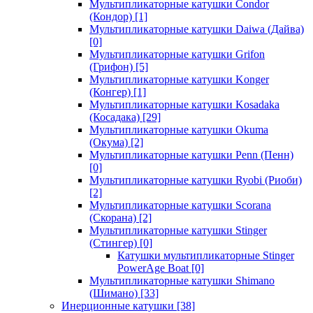
Мультипликаторные катушки Condor
(Кондор)
[1]
Мультипликаторные катушки Daiwa (Дайва)
[0]
Мультипликаторные катушки Grifon
(Грифон)
[5]
Мультипликаторные катушки Konger
(Конгер)
[1]
Мультипликаторные катушки Kosadaka
(Косадака)
[29]
Мультипликаторные катушки Okuma
(Окума)
[2]
Мультипликаторные катушки Penn (Пенн)
[0]
Мультипликаторные катушки Ryobi (Риоби)
[2]
Мультипликаторные катушки Scorana
(Скорана)
[2]
Мультипликаторные катушки Stinger
(Стингер)
[0]
Катушки мультипликаторные Stinger
PowerAge Boat
[0]
Мультипликаторные катушки Shimano
(Шимано)
[33]
Инерционные катушки
[38]