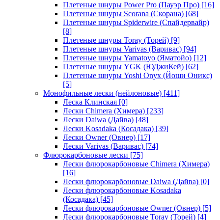
Плетеные шнуры Power Pro (Пауэр Про)
[16]
Плетеные шнуры Scorana (Скорана)
[68]
Плетеные шнуры Spiderwire (Спайдервайр)
[8]
Плетеные шнуры Toray (Торей)
[9]
Плетеные шнуры Varivas (Варивас)
[94]
Плетеные шнуры Yamatoyo (Яматойо)
[12]
Плетеные шнуры YGK (ЮДжиКей)
[62]
Плетеные шнуры Yoshi Onyx (Йоши Оникс)
[5]
Монофильные лески (нейлоновые)
[411]
Леска Клинская
[0]
Лески Chimera (Химера)
[233]
Лески Daiwa (Дайва)
[48]
Лески Kosadaka (Косадака)
[39]
Лески Owner (Овнер)
[17]
Лески Varivas (Варивас)
[74]
Флюрокарбоновые лески
[75]
Лески флюрокарбоновые Chimera (Химера)
[16]
Лески флюрокарбоновые Daiwa (Дайва)
[0]
Лески флюрокарбоновые Kosadaka
(Косадака)
[45]
Лески флюрокарбоновые Owner (Овнер)
[5]
Лески флюрокарбоновые Toray (Торей)
[4]