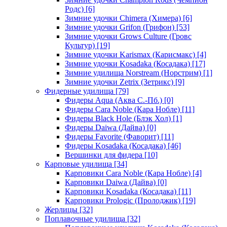
Родс)
[6]
Зимние удочки Chimera (Химера)
[6]
Зимние удочки Grifon (Грифон)
[53]
Зимние удочки Grows Culture (Гровс
Культур)
[19]
Зимние удочки Karismax (Карисмакс)
[4]
Зимние удочки Kosadaka (Косадака)
[17]
Зимние удилища Norstream (Норстрим)
[1]
Зимние удочки Zetrix (Зетрикс)
[9]
Фидерные удилища
[79]
Фидеры Aqua (Аква С.-Пб.)
[0]
Фидеры Cara Noble (Кара Нобле)
[11]
Фидеры Black Hole (Блэк Хол)
[1]
Фидеры Daiwa (Дайва)
[0]
Фидеры Favorite (Фаворит)
[11]
Фидеры Kosadaka (Косадака)
[46]
Вершинки для фидера
[10]
Карповые удилища
[34]
Карповики Cara Noble (Кара Нобле)
[4]
Карповики Daiwa (Дайва)
[0]
Карповики Kosadaka (Косадака)
[11]
Карповики Prologic (Пролоджик)
[19]
Жерлицы
[32]
Поплавочные удилища
[32]