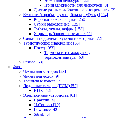
Ножи для ледобуров
[22]
Принадлежности для ледобуров
[0]
Другие разные рыболовные инструменты
[2]
Емкости (коробки, сумки, боксы, тубусы)
[554]
Коробки, боксы, ящики
[250]
Сумки рыболовные
[135]
Тубусы, чехлы, кофры
[158]
Ящики рыболовные зимние
[11]
Садки и подсачеки, куканы и багорики
[72]
Туристическое снаряжение
[63]
Посуда
[63]
Термосы и термокружки,
термоконтейнеры
[63]
Разное
[53]
Флот
Чехлы для моторов
[23]
Чехлы для лодок
[9]
Транцевые колеса
[7]
Лодочные моторы (ПЛМ)
[52]
HDX
[52]
Электронные устройства
[61]
Практик
[4]
JJ-Connect
[10]
Lowrance
[42]
Sititek
[5]