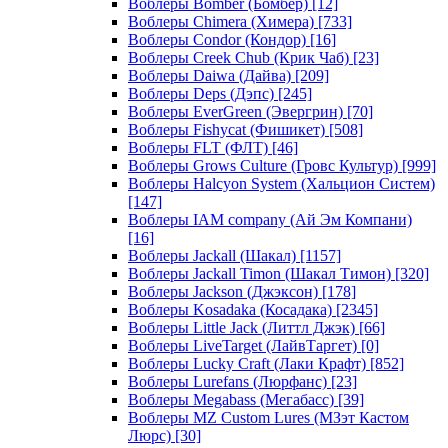
Воблеры Bomber (Бомбер)
[12]
Воблеры Chimera (Химера)
[733]
Воблеры Condor (Кондор)
[16]
Воблеры Creek Chub (Крик Чаб)
[23]
Воблеры Daiwa (Дайва)
[209]
Воблеры Deps (Дэпс)
[245]
Воблеры EverGreen (Эвергрин)
[70]
Воблеры Fishycat (Фишикет)
[508]
Воблеры FLT (ФЛТ)
[46]
Воблеры Grows Culture (Гровс Культур)
[999]
Воблеры Halcyon System (Хальцион Систем)
[147]
Воблеры IAM company (Ай Эм Компани)
[16]
Воблеры Jackall (Шакал)
[1157]
Воблеры Jackall Timon (Шакал Тимон)
[320]
Воблеры Jackson (Джэксон)
[178]
Воблеры Kosadaka (Косадака)
[2345]
Воблеры Little Jack (Литтл Джэк)
[66]
Воблеры LiveTarget (ЛайвТаргет)
[0]
Воблеры Lucky Craft (Лаки Крафт)
[852]
Воблеры Lurefans (Люрфанс)
[23]
Воблеры Megabass (Мегабасс)
[39]
Воблеры MZ Custom Lures (МЗэт Кастом
Люрс)
[30]