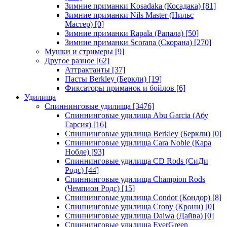
Зимние приманки Kosadaka (Косадака)
[81]
Зимние приманки Nils Master (Нильс
Мастер)
[0]
Зимние приманки Rapala (Рапала)
[50]
Зимние приманки Scorana (Скорана)
[270]
Мушки и стримеры
[9]
Другое разное
[62]
Аттрактанты
[37]
Пасты Berkley (Беркли)
[19]
Фиксаторы приманок и бойлов
[6]
Удилища
Спиннинговые удилища
[3476]
Спиннинговые удилища Abu Garcia (Абу
Гарсия)
[16]
Спиннинговые удилища Berkley (Беркли)
[0]
Спиннинговые удилища Cara Noble (Кара
Нобле)
[93]
Спиннинговые удилища CD Rods (СиДи
Родс)
[44]
Спиннинговые удилища Champion Rods
(Чемпион Родс)
[15]
Спиннинговые удилища Condor (Кондор)
[8]
Спиннинговые удилища Crony (Крони)
[0]
Спиннинговые удилища Daiwa (Дайва)
[0]
Спиннинговые удилища EverGreen