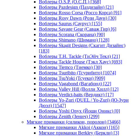
Воблеры O.S.P. (О.С.П.)
[368]
Воблеры Pazdesign (Паздизайн)
[21]
Воблеры Rosso Corsa (Россо Корса)
[91]
Воблеры Rosy Dawn (Рози Даун)
[30]
Воблеры Saurus (Саурус)
[155]
Воблеры Savage Gear (Саваж Гир)
[6]
Воблеры Scorana (Скорана)
[90]
Воблеры Shimano (Шимано)
[128]
Воблеры Skagit Designs (Скагит Дизайнс)
[183]
Воблеры T.H. Tackle (ТиЭйч Текл)
[21]
Воблеры Tackle House (Тэкл Хаус)
[693]
Воблеры Tiemco (Тиемко)
[30]
Воблеры Tsuribito (Тсурибито)
[1074]
Воблеры TsuYoki (Тсуеки)
[909]
Воблеры Vagabond (Вагабонд)
[22]
Воблеры Valley Hill (Волли Хилл)
[12]
Воблеры Verdict-baits (Вердикт)
[17]
Воблеры Yo-Zuri (DUEL / Yo-Zuri) (Ю-Зури
Дюэл)
[1547]
Воблеры Yoshi Onyx (Йоши Оникс)
[0]
Воблеры Zenith (Зенич)
[299]
Мягкие приманки (силикон, поролон)
[3466]
Мягкие приманки Akkoi (Аккои)
[165]
Мягкие приманки Berkley (Беркли)
[3]