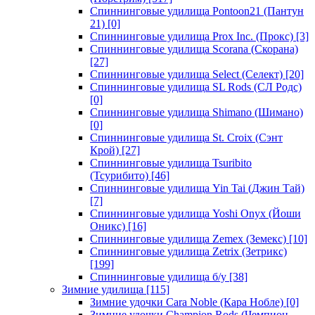
Спиннинговые удилища Pontoon21 (Пантун
21)
[0]
Спиннинговые удилища Prox Inc. (Прокс)
[3]
Спиннинговые удилища Scorana (Скорана)
[27]
Спиннинговые удилища Select (Селект)
[20]
Спиннинговые удилища SL Rods (СЛ Родс)
[0]
Спиннинговые удилища Shimano (Шимано)
[0]
Спиннинговые удилища St. Croix (Сэнт
Крой)
[27]
Спиннинговые удилища Tsuribito
(Тсурибито)
[46]
Спиннинговые удилища Yin Tai (Джин Тай)
[7]
Спиннинговые удилища Yoshi Onyx (Йоши
Оникс)
[16]
Спиннинговые удилища Zemex (Земекс)
[10]
Спиннинговые удилища Zetrix (Зетрикс)
[199]
Спиннинговые удилища б/у
[38]
Зимние удилища
[115]
Зимние удочки Cara Noble (Кара Нобле)
[0]
Зимние удочки Champion Rods (Чемпион