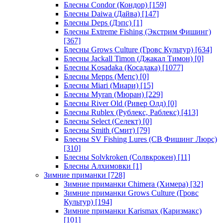
Блесны Condor (Кондор)
[159]
Блесны Daiwa (Дайва)
[147]
Блесны Deps (Дэпс)
[1]
Блесны Extreme Fishing (Экстрим Фишинг)
[367]
Блесны Grows Culture (Гровс Культур)
[634]
Блесны Jackall Timon (Джакал Тимон)
[0]
Блесны Kosadaka (Косадака)
[1077]
Блесны Mepps (Мепс)
[0]
Блесны Miari (Миари)
[15]
Блесны Myran (Мюран)
[229]
Блесны River Old (Ривер Олд)
[0]
Блесны Rublex (Рублекс, Раблекс)
[413]
Блесны Select (Селект)
[0]
Блесны Smith (Смит)
[79]
Блесны SV Fishing Lures (СВ Фишинг Люрс)
[310]
Блесны Solvkroken (Солвкрокен)
[11]
Блесны Алхимовки
[1]
Зимние приманки
[728]
Зимние приманки Chimera (Химера)
[32]
Зимние приманки Grows Culture (Гровс
Культур)
[194]
Зимние приманки Karismax (Каризмакс)
[101]