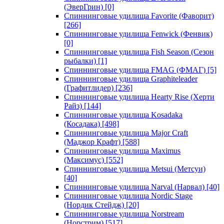
(ЭверГрин)
[0]
Спиннинговые удилища Favorite (Фаворит)
[266]
Спиннинговые удилища Fenwick (Фенвик)
[0]
Спиннинговые удилища Fish Season (Сезон
рыбалки)
[1]
Спиннинговые удилища FMAG (ФМАГ)
[5]
Спиннинговые удилища Graphiteleader
(Графитлидер)
[236]
Спиннинговые удилища Hearty Rise (Херти
Райз)
[144]
Спиннинговые удилища Kosadaka
(Косадака)
[498]
Спиннинговые удилища Major Craft
(Маджор Крафт)
[588]
Спиннинговые удилища Maximus
(Максимус)
[552]
Спиннинговые удилища Metsui (Метсуи)
[40]
Спиннинговые удилища Narval (Нарвал)
[40]
Спиннинговые удилища Nordic Stage
(Нордик Стейдж)
[20]
Спиннинговые удилища Norstream
(Норстрим)
[517]