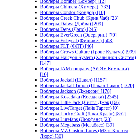
Воблеры Bomber (Бомбер)
[12]
Воблеры Chimera (Химера)
[733]
Воблеры Condor (Кондор)
[16]
Воблеры Creek Chub (Крик Чаб)
[23]
Воблеры Daiwa (Дайва)
[209]
Воблеры Deps (Дэпс)
[245]
Воблеры EverGreen (Эвергрин)
[70]
Воблеры Fishycat (Фишикет)
[508]
Воблеры FLT (ФЛТ)
[46]
Воблеры Grows Culture (Гровс Культур)
[999]
Воблеры Halcyon System (Хальцион Систем)
[147]
Воблеры IAM company (Ай Эм Компани)
[16]
Воблеры Jackall (Шакал)
[1157]
Воблеры Jackall Timon (Шакал Тимон)
[320]
Воблеры Jackson (Джэксон)
[178]
Воблеры Kosadaka (Косадака)
[2345]
Воблеры Little Jack (Литтл Джэк)
[66]
Воблеры LiveTarget (ЛайвТаргет)
[0]
Воблеры Lucky Craft (Лаки Крафт)
[852]
Воблеры Lurefans (Люрфанс)
[23]
Воблеры Megabass (Мегабасс)
[39]
Воблеры MZ Custom Lures (МЗэт Кастом
Люрс)
[30]