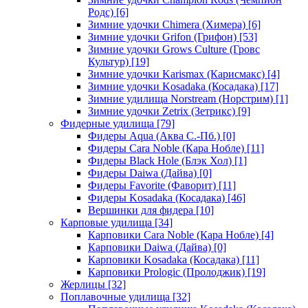
Родс)
[6]
Зимние удочки Chimera (Химера)
[6]
Зимние удочки Grifon (Грифон)
[53]
Зимние удочки Grows Culture (Гровс
Культур)
[19]
Зимние удочки Karismax (Карисмакс)
[4]
Зимние удочки Kosadaka (Косадака)
[17]
Зимние удилища Norstream (Норстрим)
[1]
Зимние удочки Zetrix (Зетрикс)
[9]
Фидерные удилища
[79]
Фидеры Aqua (Аква С.-Пб.)
[0]
Фидеры Cara Noble (Кара Нобле)
[11]
Фидеры Black Hole (Блэк Хол)
[1]
Фидеры Daiwa (Дайва)
[0]
Фидеры Favorite (Фаворит)
[11]
Фидеры Kosadaka (Косадака)
[46]
Вершинки для фидера
[10]
Карповые удилища
[34]
Карповики Cara Noble (Кара Нобле)
[4]
Карповики Daiwa (Дайва)
[0]
Карповики Kosadaka (Косадака)
[11]
Карповики Prologic (Пролоджик)
[19]
Жерлицы
[32]
Поплавочные удилища
[32]