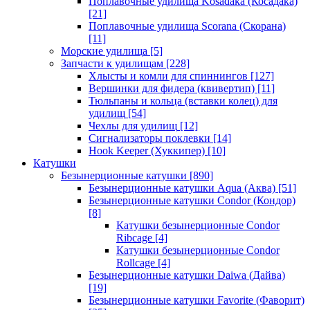
Поплавочные удилища Kosadaka (Косадака)
[21]
Поплавочные удилища Scorana (Скорана)
[11]
Морские удилища
[5]
Запчасти к удилищам
[228]
Хлысты и комли для спиннингов
[127]
Вершинки для фидера (квивертип)
[11]
Тюльпаны и кольца (вставки колец) для
удилищ
[54]
Чехлы для удилищ
[12]
Сигнализаторы поклевки
[14]
Hook Keeper (Хуккипер)
[10]
Катушки
Безынерционные катушки
[890]
Безынерционные катушки Aqua (Аква)
[51]
Безынерционные катушки Condor (Кондор)
[8]
Катушки безынерционные Condor
Ribcage
[4]
Катушки безынерционные Condor
Rollcage
[4]
Безынерционные катушки Daiwa (Дайва)
[19]
Безынерционные катушки Favorite (Фаворит)