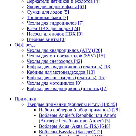
Держатели датчиков и эхолотов
[4]
Якоря для лодок и фалы
[61]
Сумки для лодок
[5]
Топливные баки
[7]
Чехлы для гидроциклов
[7]
Клей ПВХ для лодок
[24]
Насосы для лодок ПВХ
[0]
Гребные винты
[0]
Офф роуд
Чехлы для квадроциклов (ATV)
[20]
Чехлы для мотовездеходов (SSV)
[15]
Чехлы для снегоходов
[42]
Кофры для квадроциклов (текстиль)
[18]
Кабины для мотовездеходов
[13]
Кофры для снегоходов (текстиль)
[15]
Чехлы для мотоциклов
[0]
Кофры для квадроциклов (пластик)
[2]
Приманки
Твердые приманки (воблеры и т.п.)
[14545]
Набор воблеров (набор приманок)
[28]
Воблеры Angler's Republic или Anre's
(Англерс Репаблик или Анрес)
[5]
Воблеры Aqua (Аква С.-Пб.)
[648]
Воблеры Bassday (Бассдей)
[2]