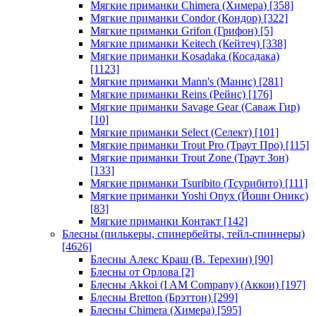
Мягкие приманки Chimera (Химера)
[358]
Мягкие приманки Condor (Кондор)
[322]
Мягкие приманки Grifon (Грифон)
[5]
Мягкие приманки Keitech (Кейтеч)
[338]
Мягкие приманки Kosadaka (Косадака)
[1123]
Мягкие приманки Mann's (Маннс)
[281]
Мягкие приманки Reins (Рейнс)
[176]
Мягкие приманки Savage Gear (Саваж Гир)
[10]
Мягкие приманки Select (Селект)
[101]
Мягкие приманки Trout Pro (Траут Про)
[115]
Мягкие приманки Trout Zone (Траут Зон)
[133]
Мягкие приманки Tsuribito (Тсурибито)
[111]
Мягкие приманки Yoshi Onyx (Йоши Оникс)
[83]
Мягкие приманки Контакт
[142]
Блесны (пилькеры, спинербейты, тейл-спиннеры)
[4626]
Блесны Алекс Краш (В. Терехин)
[90]
Блесны от Орлова
[2]
Блесны Akkoi (I AM Company) (Аккои)
[197]
Блесны Bretton (Брэттон)
[299]
Блесны Chimera (Химера)
[595]