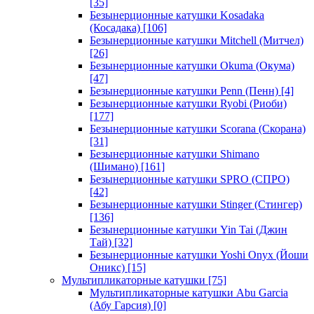
[35]
Безынерционные катушки Kosadaka
(Косадака)
[106]
Безынерционные катушки Mitchell (Митчел)
[26]
Безынерционные катушки Okuma (Окума)
[47]
Безынерционные катушки Penn (Пенн)
[4]
Безынерционные катушки Ryobi (Риоби)
[177]
Безынерционные катушки Scorana (Скорана)
[31]
Безынерционные катушки Shimano
(Шимано)
[161]
Безынерционные катушки SPRO (СПРО)
[42]
Безынерционные катушки Stinger (Стингер)
[136]
Безынерционные катушки Yin Tai (Джин
Тай)
[32]
Безынерционные катушки Yoshi Onyx (Йоши
Оникс)
[15]
Мультипликаторные катушки
[75]
Мультипликаторные катушки Abu Garcia
(Абу Гарсия)
[0]