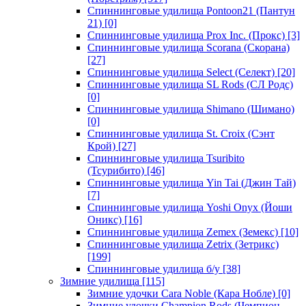
Спиннинговые удилища Pontoon21 (Пантун
21)
[0]
Спиннинговые удилища Prox Inc. (Прокс)
[3]
Спиннинговые удилища Scorana (Скорана)
[27]
Спиннинговые удилища Select (Селект)
[20]
Спиннинговые удилища SL Rods (СЛ Родс)
[0]
Спиннинговые удилища Shimano (Шимано)
[0]
Спиннинговые удилища St. Croix (Сэнт
Крой)
[27]
Спиннинговые удилища Tsuribito
(Тсурибито)
[46]
Спиннинговые удилища Yin Tai (Джин Тай)
[7]
Спиннинговые удилища Yoshi Onyx (Йоши
Оникс)
[16]
Спиннинговые удилища Zemex (Земекс)
[10]
Спиннинговые удилища Zetrix (Зетрикс)
[199]
Спиннинговые удилища б/у
[38]
Зимние удилища
[115]
Зимние удочки Cara Noble (Кара Нобле)
[0]
Зимние удочки Champion Rods (Чемпион