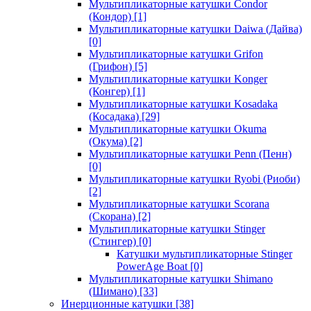
Мультипликаторные катушки Condor
(Кондор)
[1]
Мультипликаторные катушки Daiwa (Дайва)
[0]
Мультипликаторные катушки Grifon
(Грифон)
[5]
Мультипликаторные катушки Konger
(Конгер)
[1]
Мультипликаторные катушки Kosadaka
(Косадака)
[29]
Мультипликаторные катушки Okuma
(Окума)
[2]
Мультипликаторные катушки Penn (Пенн)
[0]
Мультипликаторные катушки Ryobi (Риоби)
[2]
Мультипликаторные катушки Scorana
(Скорана)
[2]
Мультипликаторные катушки Stinger
(Стингер)
[0]
Катушки мультипликаторные Stinger
PowerAge Boat
[0]
Мультипликаторные катушки Shimano
(Шимано)
[33]
Инерционные катушки
[38]