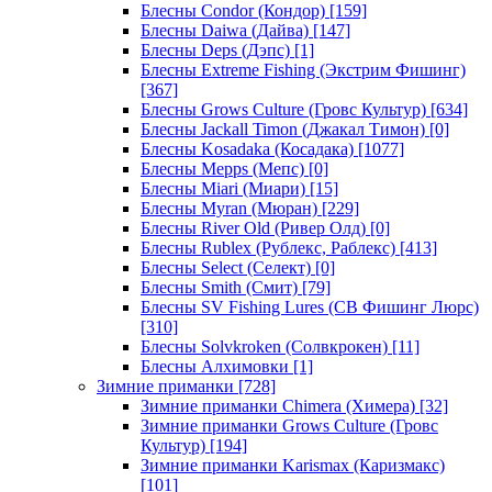
Блесны Condor (Кондор)
[159]
Блесны Daiwa (Дайва)
[147]
Блесны Deps (Дэпс)
[1]
Блесны Extreme Fishing (Экстрим Фишинг)
[367]
Блесны Grows Culture (Гровс Культур)
[634]
Блесны Jackall Timon (Джакал Тимон)
[0]
Блесны Kosadaka (Косадака)
[1077]
Блесны Mepps (Мепс)
[0]
Блесны Miari (Миари)
[15]
Блесны Myran (Мюран)
[229]
Блесны River Old (Ривер Олд)
[0]
Блесны Rublex (Рублекс, Раблекс)
[413]
Блесны Select (Селект)
[0]
Блесны Smith (Смит)
[79]
Блесны SV Fishing Lures (СВ Фишинг Люрс)
[310]
Блесны Solvkroken (Солвкрокен)
[11]
Блесны Алхимовки
[1]
Зимние приманки
[728]
Зимние приманки Chimera (Химера)
[32]
Зимние приманки Grows Culture (Гровс
Культур)
[194]
Зимние приманки Karismax (Каризмакс)
[101]