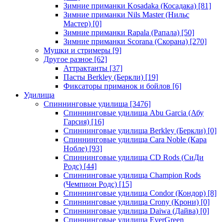
Зимние приманки Kosadaka (Косадака)
[81]
Зимние приманки Nils Master (Нильс
Мастер)
[0]
Зимние приманки Rapala (Рапала)
[50]
Зимние приманки Scorana (Скорана)
[270]
Мушки и стримеры
[9]
Другое разное
[62]
Аттрактанты
[37]
Пасты Berkley (Беркли)
[19]
Фиксаторы приманок и бойлов
[6]
Удилища
Спиннинговые удилища
[3476]
Спиннинговые удилища Abu Garcia (Абу
Гарсия)
[16]
Спиннинговые удилища Berkley (Беркли)
[0]
Спиннинговые удилища Cara Noble (Кара
Нобле)
[93]
Спиннинговые удилища CD Rods (СиДи
Родс)
[44]
Спиннинговые удилища Champion Rods
(Чемпион Родс)
[15]
Спиннинговые удилища Condor (Кондор)
[8]
Спиннинговые удилища Crony (Крони)
[0]
Спиннинговые удилища Daiwa (Дайва)
[0]
Спиннинговые удилища EverGreen