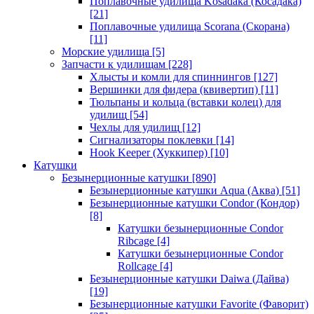
Поплавочные удилища Kosadaka (Косадака)
[21]
Поплавочные удилища Scorana (Скорана)
[11]
Морские удилища
[5]
Запчасти к удилищам
[228]
Хлысты и комли для спиннингов
[127]
Вершинки для фидера (квивертип)
[11]
Тюльпаны и кольца (вставки колец) для
удилищ
[54]
Чехлы для удилищ
[12]
Сигнализаторы поклевки
[14]
Hook Keeper (Хуккипер)
[10]
Катушки
Безынерционные катушки
[890]
Безынерционные катушки Aqua (Аква)
[51]
Безынерционные катушки Condor (Кондор)
[8]
Катушки безынерционные Condor
Ribcage
[4]
Катушки безынерционные Condor
Rollcage
[4]
Безынерционные катушки Daiwa (Дайва)
[19]
Безынерционные катушки Favorite (Фаворит)