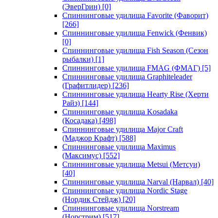
(ЭверГрин)
[0]
Спиннинговые удилища Favorite (Фаворит)
[266]
Спиннинговые удилища Fenwick (Фенвик)
[0]
Спиннинговые удилища Fish Season (Сезон
рыбалки)
[1]
Спиннинговые удилища FMAG (ФМАГ)
[5]
Спиннинговые удилища Graphiteleader
(Графитлидер)
[236]
Спиннинговые удилища Hearty Rise (Херти
Райз)
[144]
Спиннинговые удилища Kosadaka
(Косадака)
[498]
Спиннинговые удилища Major Craft
(Маджор Крафт)
[588]
Спиннинговые удилища Maximus
(Максимус)
[552]
Спиннинговые удилища Metsui (Метсуи)
[40]
Спиннинговые удилища Narval (Нарвал)
[40]
Спиннинговые удилища Nordic Stage
(Нордик Стейдж)
[20]
Спиннинговые удилища Norstream
(Норстрим)
[517]