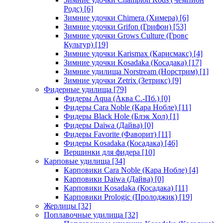
Родс)
[6]
Зимние удочки Chimera (Химера)
[6]
Зимние удочки Grifon (Грифон)
[53]
Зимние удочки Grows Culture (Гровс
Культур)
[19]
Зимние удочки Karismax (Карисмакс)
[4]
Зимние удочки Kosadaka (Косадака)
[17]
Зимние удилища Norstream (Норстрим)
[1]
Зимние удочки Zetrix (Зетрикс)
[9]
Фидерные удилища
[79]
Фидеры Aqua (Аква С.-Пб.)
[0]
Фидеры Cara Noble (Кара Нобле)
[11]
Фидеры Black Hole (Блэк Хол)
[1]
Фидеры Daiwa (Дайва)
[0]
Фидеры Favorite (Фаворит)
[11]
Фидеры Kosadaka (Косадака)
[46]
Вершинки для фидера
[10]
Карповые удилища
[34]
Карповики Cara Noble (Кара Нобле)
[4]
Карповики Daiwa (Дайва)
[0]
Карповики Kosadaka (Косадака)
[11]
Карповики Prologic (Пролоджик)
[19]
Жерлицы
[32]
Поплавочные удилища
[32]