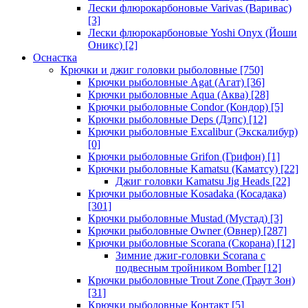
Лески флюрокарбоновые Varivas (Варивас)
[3]
Лески флюрокарбоновые Yoshi Onyx (Йоши
Оникс)
[2]
Оснастка
Крючки и джиг головки рыболовные
[750]
Крючки рыболовные Agat (Агат)
[36]
Крючки рыболовные Aqua (Аква)
[28]
Крючки рыболовные Condor (Кондор)
[5]
Крючки рыболовные Deps (Дэпс)
[12]
Крючки рыболовные Excalibur (Экскалибур)
[0]
Крючки рыболовные Grifon (Грифон)
[1]
Крючки рыболовные Kamatsu (Каматсу)
[22]
Джиг головки Kamatsu Jig Heads
[22]
Крючки рыболовные Kosadaka (Косадака)
[301]
Крючки рыболовные Mustad (Мустад)
[3]
Крючки рыболовные Owner (Овнер)
[287]
Крючки рыболовные Scorana (Скорана)
[12]
Зимние джиг-головки Scorana с
подвесным тройником Bomber
[12]
Крючки рыболовные Trout Zone (Траут Зон)
[31]
Крючки рыболовные Контакт
[5]