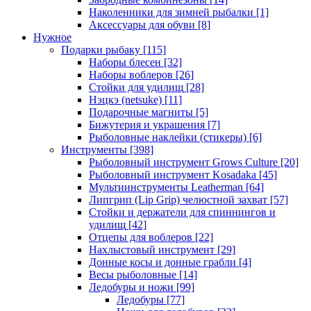
Наколенники для зимней рыбалки
[1]
Аксессуары для обуви
[8]
Нужное
Подарки рыбаку
[115]
Наборы блесен
[32]
Наборы воблеров
[26]
Стойки для удилищ
[28]
Нэцкэ (netsuke)
[11]
Подарочные магниты
[5]
Бижутерия и украшения
[7]
Рыболовные наклейки (стикеры)
[6]
Инструменты
[398]
Рыболовный инструмент Grows Culture
[20]
Рыболовный инструмент Kosadaka
[45]
Мультиинструменты Leatherman
[64]
Липгрип (Lip Grip) челюстной захват
[57]
Стойки и держатели для спиннингов и
удилищ
[42]
Отцепы для воблеров
[22]
Нахлыстовый инструмент
[29]
Донные косы и донные грабли
[4]
Весы рыболовные
[14]
Ледобуры и ножи
[99]
Ледобуры
[77]