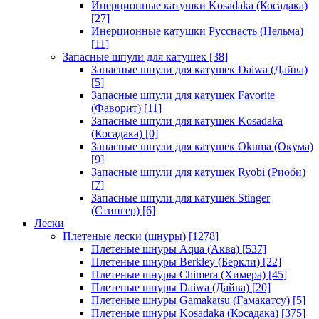
Инерционные катушки Kosadaka (Косадака)
[27]
Инерционные катушки Русснасть (Нельма)
[11]
Запасные шпули для катушек
[38]
Запасные шпули для катушек Daiwa (Дайва)
[5]
Запасные шпули для катушек Favorite
(Фаворит)
[11]
Запасные шпули для катушек Kosadaka
(Косадака)
[0]
Запасные шпули для катушек Okuma (Окума)
[9]
Запасные шпули для катушек Ryobi (Риоби)
[7]
Запасные шпули для катушек Stinger
(Стингер)
[6]
Лески
Плетеные лески (шнуры)
[1278]
Плетеные шнуры Aqua (Аква)
[537]
Плетеные шнуры Berkley (Беркли)
[22]
Плетеные шнуры Chimera (Химера)
[45]
Плетеные шнуры Daiwa (Дайва)
[20]
Плетеные шнуры Gamakatsu (Гамакатсу)
[5]
Плетеные шнуры Kosadaka (Косадака)
[375]