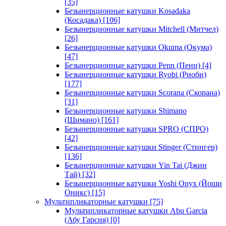
[35]
Безынерционные катушки Kosadaka
(Косадака)
[106]
Безынерционные катушки Mitchell (Митчел)
[26]
Безынерционные катушки Okuma (Окума)
[47]
Безынерционные катушки Penn (Пенн)
[4]
Безынерционные катушки Ryobi (Риоби)
[177]
Безынерционные катушки Scorana (Скорана)
[31]
Безынерционные катушки Shimano
(Шимано)
[161]
Безынерционные катушки SPRO (СПРО)
[42]
Безынерционные катушки Stinger (Стингер)
[136]
Безынерционные катушки Yin Tai (Джин
Тай)
[32]
Безынерционные катушки Yoshi Onyx (Йоши
Оникс)
[15]
Мультипликаторные катушки
[75]
Мультипликаторные катушки Abu Garcia
(Абу Гарсия)
[0]