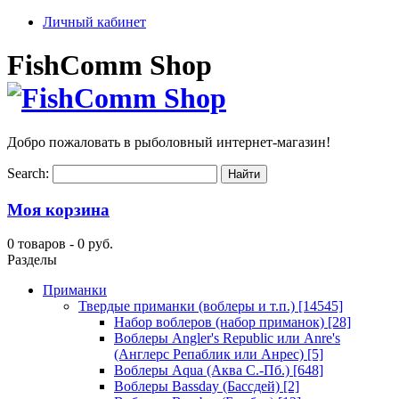
Личный кабинет
FishComm Shop
Добро пожаловать в рыболовный интернет-магазин!
Search:
Моя корзина
0 товаров -
0 руб.
Разделы
Приманки
Твердые приманки (воблеры и т.п.)
[14545]
Набор воблеров (набор приманок)
[28]
Воблеры Angler's Republic или Anre's
(Англерс Репаблик или Анрес)
[5]
Воблеры Aqua (Аква С.-Пб.)
[648]
Воблеры Bassday (Бассдей)
[2]