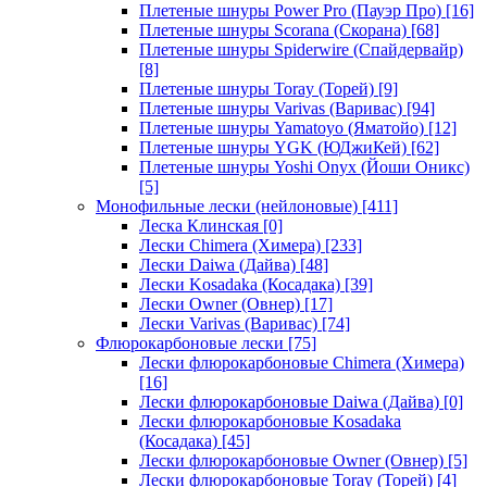
Плетеные шнуры Power Pro (Пауэр Про)
[16]
Плетеные шнуры Scorana (Скорана)
[68]
Плетеные шнуры Spiderwire (Спайдервайр)
[8]
Плетеные шнуры Toray (Торей)
[9]
Плетеные шнуры Varivas (Варивас)
[94]
Плетеные шнуры Yamatoyo (Яматойо)
[12]
Плетеные шнуры YGK (ЮДжиКей)
[62]
Плетеные шнуры Yoshi Onyx (Йоши Оникс)
[5]
Монофильные лески (нейлоновые)
[411]
Леска Клинская
[0]
Лески Chimera (Химера)
[233]
Лески Daiwa (Дайва)
[48]
Лески Kosadaka (Косадака)
[39]
Лески Owner (Овнер)
[17]
Лески Varivas (Варивас)
[74]
Флюрокарбоновые лески
[75]
Лески флюрокарбоновые Chimera (Химера)
[16]
Лески флюрокарбоновые Daiwa (Дайва)
[0]
Лески флюрокарбоновые Kosadaka
(Косадака)
[45]
Лески флюрокарбоновые Owner (Овнер)
[5]
Лески флюрокарбоновые Toray (Торей)
[4]