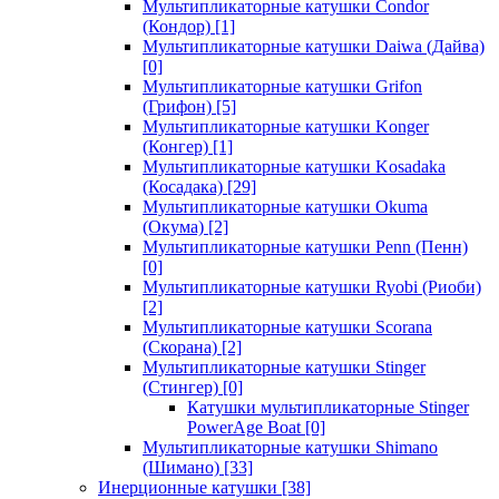
Мультипликаторные катушки Condor
(Кондор)
[1]
Мультипликаторные катушки Daiwa (Дайва)
[0]
Мультипликаторные катушки Grifon
(Грифон)
[5]
Мультипликаторные катушки Konger
(Конгер)
[1]
Мультипликаторные катушки Kosadaka
(Косадака)
[29]
Мультипликаторные катушки Okuma
(Окума)
[2]
Мультипликаторные катушки Penn (Пенн)
[0]
Мультипликаторные катушки Ryobi (Риоби)
[2]
Мультипликаторные катушки Scorana
(Скорана)
[2]
Мультипликаторные катушки Stinger
(Стингер)
[0]
Катушки мультипликаторные Stinger
PowerAge Boat
[0]
Мультипликаторные катушки Shimano
(Шимано)
[33]
Инерционные катушки
[38]