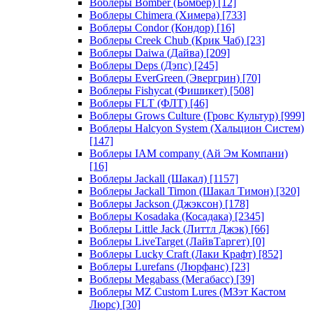
Воблеры Bomber (Бомбер)
[12]
Воблеры Chimera (Химера)
[733]
Воблеры Condor (Кондор)
[16]
Воблеры Creek Chub (Крик Чаб)
[23]
Воблеры Daiwa (Дайва)
[209]
Воблеры Deps (Дэпс)
[245]
Воблеры EverGreen (Эвергрин)
[70]
Воблеры Fishycat (Фишикет)
[508]
Воблеры FLT (ФЛТ)
[46]
Воблеры Grows Culture (Гровс Культур)
[999]
Воблеры Halcyon System (Хальцион Систем)
[147]
Воблеры IAM company (Ай Эм Компани)
[16]
Воблеры Jackall (Шакал)
[1157]
Воблеры Jackall Timon (Шакал Тимон)
[320]
Воблеры Jackson (Джэксон)
[178]
Воблеры Kosadaka (Косадака)
[2345]
Воблеры Little Jack (Литтл Джэк)
[66]
Воблеры LiveTarget (ЛайвТаргет)
[0]
Воблеры Lucky Craft (Лаки Крафт)
[852]
Воблеры Lurefans (Люрфанс)
[23]
Воблеры Megabass (Мегабасс)
[39]
Воблеры MZ Custom Lures (МЗэт Кастом
Люрс)
[30]