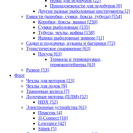
Ножи для ледобуров
[22]
Принадлежности для ледобуров
[0]
Другие разные рыболовные инструменты
[2]
Емкости (коробки, сумки, боксы, тубусы)
[554]
Коробки, боксы, ящики
[250]
Сумки рыболовные
[135]
Тубусы, чехлы, кофры
[158]
Ящики рыболовные зимние
[11]
Садки и подсачеки, куканы и багорики
[72]
Туристическое снаряжение
[63]
Посуда
[63]
Термосы и термокружки,
термоконтейнеры
[63]
Разное
[53]
Флот
Чехлы для моторов
[23]
Чехлы для лодок
[9]
Транцевые колеса
[7]
Лодочные моторы (ПЛМ)
[52]
HDX
[52]
Электронные устройства
[61]
Практик
[4]
JJ-Connect
[10]
Lowrance
[42]
Sititek
[5]