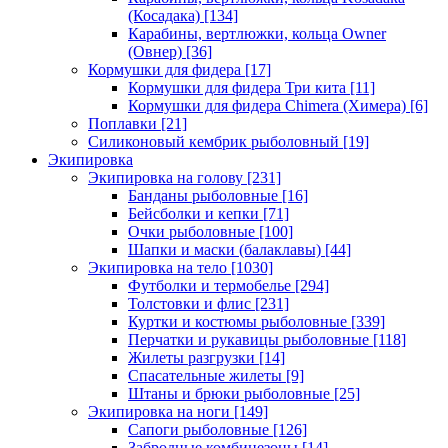
(Косадака)
[134]
Карабины, вертлюжки, кольца Owner
(Овнер)
[36]
Кормушки для фидера
[17]
Кормушки для фидера Три кита
[11]
Кормушки для фидера Chimera (Химера)
[6]
Поплавки
[21]
Силиконовый кембрик рыболовный
[19]
Экипировка
Экипировка на голову
[231]
Банданы рыболовные
[16]
Бейсболки и кепки
[71]
Очки рыболовные
[100]
Шапки и маски (балаклавы)
[44]
Экипировка на тело
[1030]
Футболки и термобелье
[294]
Толстовки и флис
[231]
Куртки и костюмы рыболовные
[339]
Перчатки и рукавицы рыболовные
[118]
Жилеты разгрузки
[14]
Спасательные жилеты
[9]
Штаны и брюки рыболовные
[25]
Экипировка на ноги
[149]
Сапоги рыболовные
[126]
Забродные комбинезоны
[14]