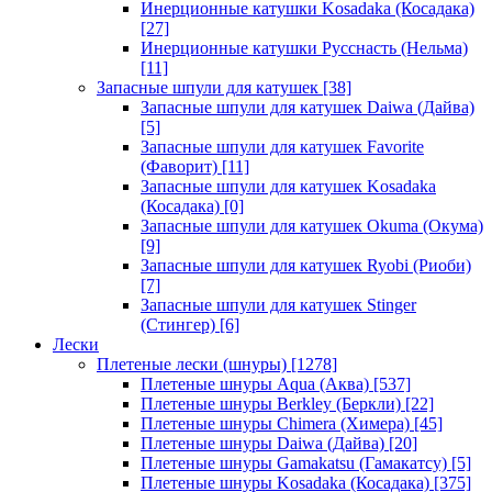
Инерционные катушки Kosadaka (Косадака)
[27]
Инерционные катушки Русснасть (Нельма)
[11]
Запасные шпули для катушек
[38]
Запасные шпули для катушек Daiwa (Дайва)
[5]
Запасные шпули для катушек Favorite
(Фаворит)
[11]
Запасные шпули для катушек Kosadaka
(Косадака)
[0]
Запасные шпули для катушек Okuma (Окума)
[9]
Запасные шпули для катушек Ryobi (Риоби)
[7]
Запасные шпули для катушек Stinger
(Стингер)
[6]
Лески
Плетеные лески (шнуры)
[1278]
Плетеные шнуры Aqua (Аква)
[537]
Плетеные шнуры Berkley (Беркли)
[22]
Плетеные шнуры Chimera (Химера)
[45]
Плетеные шнуры Daiwa (Дайва)
[20]
Плетеные шнуры Gamakatsu (Гамакатсу)
[5]
Плетеные шнуры Kosadaka (Косадака)
[375]