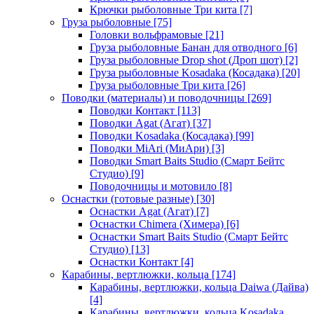
Крючки рыболовные Три кита
[7]
Груза рыболовные
[75]
Головки вольфрамовые
[21]
Груза рыболовные Банан для отводного
[6]
Груза рыболовные Drop shot (Дроп шот)
[2]
Груза рыболовные Kosadaka (Косадака)
[20]
Груза рыболовные Три кита
[26]
Поводки (материалы) и поводочницы
[269]
Поводки Контакт
[113]
Поводки Agat (Агат)
[37]
Поводки Kosadaka (Косадака)
[99]
Поводки MiAri (МиАри)
[3]
Поводки Smart Baits Studio (Смарт Бейтс
Студио)
[9]
Поводочницы и мотовило
[8]
Оснастки (готовые разные)
[30]
Оснастки Agat (Агат)
[7]
Оснастки Chimera (Химера)
[6]
Оснастки Smart Baits Studio (Смарт Бейтс
Студио)
[13]
Оснастки Контакт
[4]
Карабины, вертлюжки, кольца
[174]
Карабины, вертлюжки, кольца Daiwa (Дайва)
[4]
Карабины, вертлюжки, кольца Kosadaka