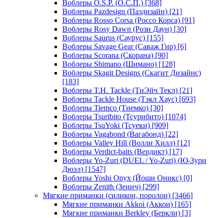
Воблеры O.S.P. (О.С.П.)
[368]
Воблеры Pazdesign (Паздизайн)
[21]
Воблеры Rosso Corsa (Россо Корса)
[91]
Воблеры Rosy Dawn (Рози Даун)
[30]
Воблеры Saurus (Саурус)
[155]
Воблеры Savage Gear (Саваж Гир)
[6]
Воблеры Scorana (Скорана)
[90]
Воблеры Shimano (Шимано)
[128]
Воблеры Skagit Designs (Скагит Дизайнс)
[183]
Воблеры T.H. Tackle (ТиЭйч Текл)
[21]
Воблеры Tackle House (Тэкл Хаус)
[693]
Воблеры Tiemco (Тиемко)
[30]
Воблеры Tsuribito (Тсурибито)
[1074]
Воблеры TsuYoki (Тсуеки)
[909]
Воблеры Vagabond (Вагабонд)
[22]
Воблеры Valley Hill (Волли Хилл)
[12]
Воблеры Verdict-baits (Вердикт)
[17]
Воблеры Yo-Zuri (DUEL / Yo-Zuri) (Ю-Зури
Дюэл)
[1547]
Воблеры Yoshi Onyx (Йоши Оникс)
[0]
Воблеры Zenith (Зенич)
[299]
Мягкие приманки (силикон, поролон)
[3466]
Мягкие приманки Akkoi (Аккои)
[165]
Мягкие приманки Berkley (Беркли)
[3]