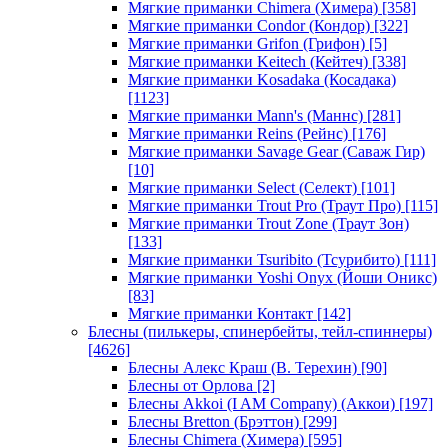
Мягкие приманки Chimera (Химера)
[358]
Мягкие приманки Condor (Кондор)
[322]
Мягкие приманки Grifon (Грифон)
[5]
Мягкие приманки Keitech (Кейтеч)
[338]
Мягкие приманки Kosadaka (Косадака)
[1123]
Мягкие приманки Mann's (Маннс)
[281]
Мягкие приманки Reins (Рейнс)
[176]
Мягкие приманки Savage Gear (Саваж Гир)
[10]
Мягкие приманки Select (Селект)
[101]
Мягкие приманки Trout Pro (Траут Про)
[115]
Мягкие приманки Trout Zone (Траут Зон)
[133]
Мягкие приманки Tsuribito (Тсурибито)
[111]
Мягкие приманки Yoshi Onyx (Йоши Оникс)
[83]
Мягкие приманки Контакт
[142]
Блесны (пилькеры, спинербейты, тейл-спиннеры)
[4626]
Блесны Алекс Краш (В. Терехин)
[90]
Блесны от Орлова
[2]
Блесны Akkoi (I AM Company) (Аккои)
[197]
Блесны Bretton (Брэттон)
[299]
Блесны Chimera (Химера)
[595]