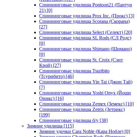
Спиннинговые удилища Pontoon21 (Пантун
21)
[0]
Спиннинговые удилища Prox Inc. (Прокс)
[3]
Спиннинговые удилища Scorana (Скорана)
[27]
Спиннинговые удилища Select (Селект)
[20]
Спиннинговые удилища SL Rods (СЛ Родс)
[0]
Спиннинговые удилища Shimano (Шимано)
[0]
Спиннинговые удилища St. Croix (Сэнт
Крой)
[27]
Спиннинговые удилища Tsuribito
(Тсурибито)
[46]
Спиннинговые удилища Yin Tai (Джин Тай)
[7]
Спиннинговые удилища Yoshi Onyx (Йоши
Оникс)
[16]
Спиннинговые удилища Zemex (Земекс)
[10]
Спиннинговые удилища Zetrix (Зетрикс)
[199]
Спиннинговые удилища б/у
[38]
Зимние удилища
[115]
Зимние удочки Cara Noble (Кара Нобле)
[0]
Зимние удочки Champion Rods (Чемпион