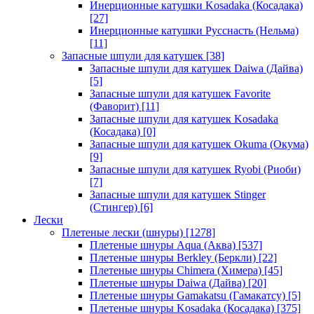
Инерционные катушки Kosadaka (Косадака)
[27]
Инерционные катушки Русснасть (Нельма)
[11]
Запасные шпули для катушек
[38]
Запасные шпули для катушек Daiwa (Дайва)
[5]
Запасные шпули для катушек Favorite
(Фаворит)
[11]
Запасные шпули для катушек Kosadaka
(Косадака)
[0]
Запасные шпули для катушек Okuma (Окума)
[9]
Запасные шпули для катушек Ryobi (Риоби)
[7]
Запасные шпули для катушек Stinger
(Стингер)
[6]
Лески
Плетеные лески (шнуры)
[1278]
Плетеные шнуры Aqua (Аква)
[537]
Плетеные шнуры Berkley (Беркли)
[22]
Плетеные шнуры Chimera (Химера)
[45]
Плетеные шнуры Daiwa (Дайва)
[20]
Плетеные шнуры Gamakatsu (Гамакатсу)
[5]
Плетеные шнуры Kosadaka (Косадака)
[375]