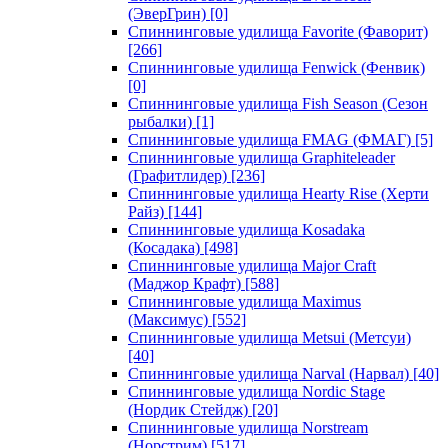
(ЭверГрин)
[0]
Спиннинговые удилища Favorite (Фаворит)
[266]
Спиннинговые удилища Fenwick (Фенвик)
[0]
Спиннинговые удилища Fish Season (Сезон
рыбалки)
[1]
Спиннинговые удилища FMAG (ФМАГ)
[5]
Спиннинговые удилища Graphiteleader
(Графитлидер)
[236]
Спиннинговые удилища Hearty Rise (Херти
Райз)
[144]
Спиннинговые удилища Kosadaka
(Косадака)
[498]
Спиннинговые удилища Major Craft
(Маджор Крафт)
[588]
Спиннинговые удилища Maximus
(Максимус)
[552]
Спиннинговые удилища Metsui (Метсуи)
[40]
Спиннинговые удилища Narval (Нарвал)
[40]
Спиннинговые удилища Nordic Stage
(Нордик Стейдж)
[20]
Спиннинговые удилища Norstream
(Норстрим)
[517]