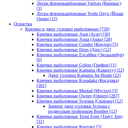
Лески флюрокарбоновые Varivas (Варивас)
[3]
Лески флюрокарбоновые Yoshi Onyx (Йоши
Оникс)
[2]
Оснастка
Крючки и джиг головки рыболовные
[750]
Крючки рыболовные Agat (Агат)
[36]
Крючки рыболовные Aqua (Аква)
[28]
Крючки рыболовные Condor (Кондор)
[5]
Крючки рыболовные Deps (Дэпс)
[12]
Крючки рыболовные Excalibur (Экскалибур)
[0]
Крючки рыболовные Grifon (Грифон)
[1]
Крючки рыболовные Kamatsu (Каматсу)
[22]
Джиг головки Kamatsu Jig Heads
[22]
Крючки рыболовные Kosadaka (Косадака)
[301]
Крючки рыболовные Mustad (Мустад)
[3]
Крючки рыболовные Owner (Овнер)
[287]
Крючки рыболовные Scorana (Скорана)
[12]
Зимние джиг-головки Scorana с
подвесным тройником Bomber
[12]
Крючки рыболовные Trout Zone (Траут Зон)
[31]
Крючки рыболовные Контакт
[5]