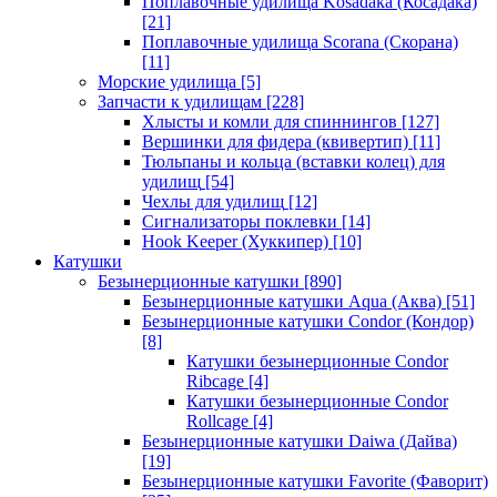
Поплавочные удилища Kosadaka (Косадака)
[21]
Поплавочные удилища Scorana (Скорана)
[11]
Морские удилища
[5]
Запчасти к удилищам
[228]
Хлысты и комли для спиннингов
[127]
Вершинки для фидера (квивертип)
[11]
Тюльпаны и кольца (вставки колец) для
удилищ
[54]
Чехлы для удилищ
[12]
Сигнализаторы поклевки
[14]
Hook Keeper (Хуккипер)
[10]
Катушки
Безынерционные катушки
[890]
Безынерционные катушки Aqua (Аква)
[51]
Безынерционные катушки Condor (Кондор)
[8]
Катушки безынерционные Condor
Ribcage
[4]
Катушки безынерционные Condor
Rollcage
[4]
Безынерционные катушки Daiwa (Дайва)
[19]
Безынерционные катушки Favorite (Фаворит)