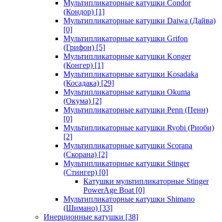
Мультипликаторные катушки Condor
(Кондор)
[1]
Мультипликаторные катушки Daiwa (Дайва)
[0]
Мультипликаторные катушки Grifon
(Грифон)
[5]
Мультипликаторные катушки Konger
(Конгер)
[1]
Мультипликаторные катушки Kosadaka
(Косадака)
[29]
Мультипликаторные катушки Okuma
(Окума)
[2]
Мультипликаторные катушки Penn (Пенн)
[0]
Мультипликаторные катушки Ryobi (Риоби)
[2]
Мультипликаторные катушки Scorana
(Скорана)
[2]
Мультипликаторные катушки Stinger
(Стингер)
[0]
Катушки мультипликаторные Stinger
PowerAge Boat
[0]
Мультипликаторные катушки Shimano
(Шимано)
[33]
Инерционные катушки
[38]