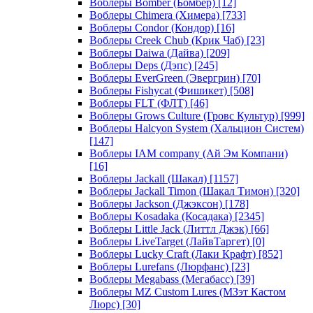
Воблеры Bomber (Бомбер)
[12]
Воблеры Chimera (Химера)
[733]
Воблеры Condor (Кондор)
[16]
Воблеры Creek Chub (Крик Чаб)
[23]
Воблеры Daiwa (Дайва)
[209]
Воблеры Deps (Дэпс)
[245]
Воблеры EverGreen (Эвергрин)
[70]
Воблеры Fishycat (Фишикет)
[508]
Воблеры FLT (ФЛТ)
[46]
Воблеры Grows Culture (Гровс Культур)
[999]
Воблеры Halcyon System (Хальцион Систем)
[147]
Воблеры IAM company (Ай Эм Компани)
[16]
Воблеры Jackall (Шакал)
[1157]
Воблеры Jackall Timon (Шакал Тимон)
[320]
Воблеры Jackson (Джэксон)
[178]
Воблеры Kosadaka (Косадака)
[2345]
Воблеры Little Jack (Литтл Джэк)
[66]
Воблеры LiveTarget (ЛайвТаргет)
[0]
Воблеры Lucky Craft (Лаки Крафт)
[852]
Воблеры Lurefans (Люрфанс)
[23]
Воблеры Megabass (Мегабасс)
[39]
Воблеры MZ Custom Lures (МЗэт Кастом
Люрс)
[30]