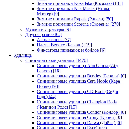
Зимние приманки Kosadaka (Косадака)
[81]
Зимние приманки Nils Master (Нильс
Мастер)
[0]
Зимние приманки Rapala (Рапала)
[50]
Зимние приманки Scorana (Скорана)
[270]
Мушки и стримеры
[9]
Другое разное
[62]
Аттрактанты
[37]
Пасты Berkley (Беркли)
[19]
Фиксаторы приманок и бойлов
[6]
Удилища
Спиннинговые удилища
[3476]
Спиннинговые удилища Abu Garcia (Абу
Гарсия)
[16]
Спиннинговые удилища Berkley (Беркли)
[0]
Спиннинговые удилища Cara Noble (Кара
Нобле)
[93]
Спиннинговые удилища CD Rods (СиДи
Родс)
[44]
Спиннинговые удилища Champion Rods
(Чемпион Родс)
[15]
Спиннинговые удилища Condor (Кондор)
[8]
Спиннинговые удилища Crony (Крони)
[0]
Спиннинговые удилища Daiwa (Дайва)
[0]
Спиннинговые удилища EverGreen