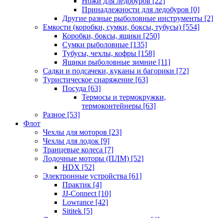
Ножи для ледобуров
[22]
Принадлежности для ледобуров
[0]
Другие разные рыболовные инструменты
[2]
Емкости (коробки, сумки, боксы, тубусы)
[554]
Коробки, боксы, ящики
[250]
Сумки рыболовные
[135]
Тубусы, чехлы, кофры
[158]
Ящики рыболовные зимние
[11]
Садки и подсачеки, куканы и багорики
[72]
Туристическое снаряжение
[63]
Посуда
[63]
Термосы и термокружки,
термоконтейнеры
[63]
Разное
[53]
Флот
Чехлы для моторов
[23]
Чехлы для лодок
[9]
Транцевые колеса
[7]
Лодочные моторы (ПЛМ)
[52]
HDX
[52]
Электронные устройства
[61]
Практик
[4]
JJ-Connect
[10]
Lowrance
[42]
Sititek
[5]