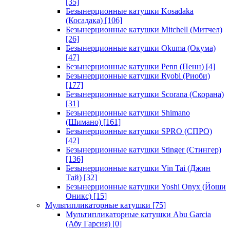
[35]
Безынерционные катушки Kosadaka
(Косадака)
[106]
Безынерционные катушки Mitchell (Митчел)
[26]
Безынерционные катушки Okuma (Окума)
[47]
Безынерционные катушки Penn (Пенн)
[4]
Безынерционные катушки Ryobi (Риоби)
[177]
Безынерционные катушки Scorana (Скорана)
[31]
Безынерционные катушки Shimano
(Шимано)
[161]
Безынерционные катушки SPRO (СПРО)
[42]
Безынерционные катушки Stinger (Стингер)
[136]
Безынерционные катушки Yin Tai (Джин
Тай)
[32]
Безынерционные катушки Yoshi Onyx (Йоши
Оникс)
[15]
Мультипликаторные катушки
[75]
Мультипликаторные катушки Abu Garcia
(Абу Гарсия)
[0]