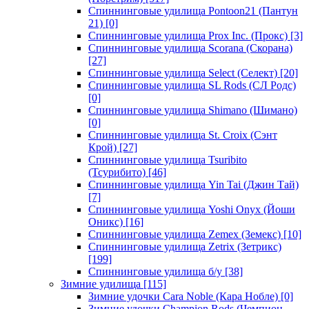
Спиннинговые удилища Pontoon21 (Пантун
21)
[0]
Спиннинговые удилища Prox Inc. (Прокс)
[3]
Спиннинговые удилища Scorana (Скорана)
[27]
Спиннинговые удилища Select (Селект)
[20]
Спиннинговые удилища SL Rods (СЛ Родс)
[0]
Спиннинговые удилища Shimano (Шимано)
[0]
Спиннинговые удилища St. Croix (Сэнт
Крой)
[27]
Спиннинговые удилища Tsuribito
(Тсурибито)
[46]
Спиннинговые удилища Yin Tai (Джин Тай)
[7]
Спиннинговые удилища Yoshi Onyx (Йоши
Оникс)
[16]
Спиннинговые удилища Zemex (Земекс)
[10]
Спиннинговые удилища Zetrix (Зетрикс)
[199]
Спиннинговые удилища б/у
[38]
Зимние удилища
[115]
Зимние удочки Cara Noble (Кара Нобле)
[0]
Зимние удочки Champion Rods (Чемпион