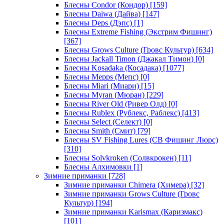
Блесны Condor (Кондор)
[159]
Блесны Daiwa (Дайва)
[147]
Блесны Deps (Дэпс)
[1]
Блесны Extreme Fishing (Экстрим Фишинг)
[367]
Блесны Grows Culture (Гровс Культур)
[634]
Блесны Jackall Timon (Джакал Тимон)
[0]
Блесны Kosadaka (Косадака)
[1077]
Блесны Mepps (Мепс)
[0]
Блесны Miari (Миари)
[15]
Блесны Myran (Мюран)
[229]
Блесны River Old (Ривер Олд)
[0]
Блесны Rublex (Рублекс, Раблекс)
[413]
Блесны Select (Селект)
[0]
Блесны Smith (Смит)
[79]
Блесны SV Fishing Lures (СВ Фишинг Люрс)
[310]
Блесны Solvkroken (Солвкрокен)
[11]
Блесны Алхимовки
[1]
Зимние приманки
[728]
Зимние приманки Chimera (Химера)
[32]
Зимние приманки Grows Culture (Гровс
Культур)
[194]
Зимние приманки Karismax (Каризмакс)
[101]