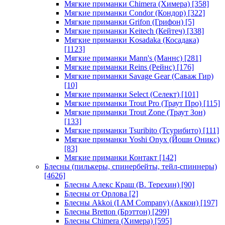
Мягкие приманки Chimera (Химера)
[358]
Мягкие приманки Condor (Кондор)
[322]
Мягкие приманки Grifon (Грифон)
[5]
Мягкие приманки Keitech (Кейтеч)
[338]
Мягкие приманки Kosadaka (Косадака)
[1123]
Мягкие приманки Mann's (Маннс)
[281]
Мягкие приманки Reins (Рейнс)
[176]
Мягкие приманки Savage Gear (Саваж Гир)
[10]
Мягкие приманки Select (Селект)
[101]
Мягкие приманки Trout Pro (Траут Про)
[115]
Мягкие приманки Trout Zone (Траут Зон)
[133]
Мягкие приманки Tsuribito (Тсурибито)
[111]
Мягкие приманки Yoshi Onyx (Йоши Оникс)
[83]
Мягкие приманки Контакт
[142]
Блесны (пилькеры, спинербейты, тейл-спиннеры)
[4626]
Блесны Алекс Краш (В. Терехин)
[90]
Блесны от Орлова
[2]
Блесны Akkoi (I AM Company) (Аккои)
[197]
Блесны Bretton (Брэттон)
[299]
Блесны Chimera (Химера)
[595]