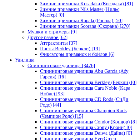
Зимние приманки Kosadaka (Косадака)
[81]
Зимние приманки Nils Master (Нильс
Мастер)
[0]
Зимние приманки Rapala (Рапала)
[50]
Зимние приманки Scorana (Скорана)
[270]
Мушки и стримеры
[9]
Другое разное
[62]
Аттрактанты
[37]
Пасты Berkley (Беркли)
[19]
Фиксаторы приманок и бойлов
[6]
Удилища
Спиннинговые удилища
[3476]
Спиннинговые удилища Abu Garcia (Абу
Гарсия)
[16]
Спиннинговые удилища Berkley (Беркли)
[0]
Спиннинговые удилища Cara Noble (Кара
Нобле)
[93]
Спиннинговые удилища CD Rods (СиДи
Родс)
[44]
Спиннинговые удилища Champion Rods
(Чемпион Родс)
[15]
Спиннинговые удилища Condor (Кондор)
[8]
Спиннинговые удилища Crony (Крони)
[0]
Спиннинговые удилища Daiwa (Дайва)
[0]
Спиннинговые удилища EverGreen