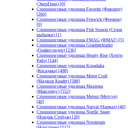
(ЭверГрин)
[0]
Спиннинговые удилища Favorite (Фаворит)
[266]
Спиннинговые удилища Fenwick (Фенвик)
[0]
Спиннинговые удилища Fish Season (Сезон
рыбалки)
[1]
Спиннинговые удилища FMAG (ФМАГ)
[5]
Спиннинговые удилища Graphiteleader
(Графитлидер)
[236]
Спиннинговые удилища Hearty Rise (Херти
Райз)
[144]
Спиннинговые удилища Kosadaka
(Косадака)
[498]
Спиннинговые удилища Major Craft
(Маджор Крафт)
[588]
Спиннинговые удилища Maximus
(Максимус)
[552]
Спиннинговые удилища Metsui (Метсуи)
[40]
Спиннинговые удилища Narval (Нарвал)
[40]
Спиннинговые удилища Nordic Stage
(Нордик Стейдж)
[20]
Спиннинговые удилища Norstream
(Норстрим)
[517]