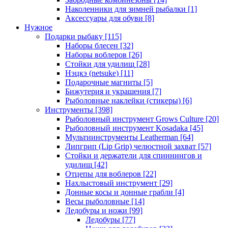
Наколенники для зимней рыбалки
[1]
Аксессуары для обуви
[8]
Нужное
Подарки рыбаку
[115]
Наборы блесен
[32]
Наборы воблеров
[26]
Стойки для удилищ
[28]
Нэцкэ (netsuke)
[11]
Подарочные магниты
[5]
Бижутерия и украшения
[7]
Рыболовные наклейки (стикеры)
[6]
Инструменты
[398]
Рыболовный инструмент Grows Culture
[20]
Рыболовный инструмент Kosadaka
[45]
Мультиинструменты Leatherman
[64]
Липгрип (Lip Grip) челюстной захват
[57]
Стойки и держатели для спиннингов и
удилищ
[42]
Отцепы для воблеров
[22]
Нахлыстовый инструмент
[29]
Донные косы и донные грабли
[4]
Весы рыболовные
[14]
Ледобуры и ножи
[99]
Ледобуры
[77]