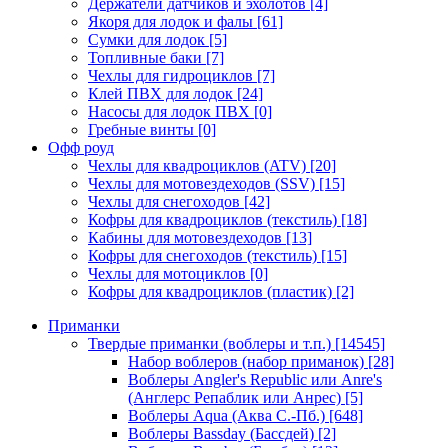
Держатели датчиков и эхолотов
[4]
Якоря для лодок и фалы
[61]
Сумки для лодок
[5]
Топливные баки
[7]
Чехлы для гидроциклов
[7]
Клей ПВХ для лодок
[24]
Насосы для лодок ПВХ
[0]
Гребные винты
[0]
Офф роуд
Чехлы для квадроциклов (ATV)
[20]
Чехлы для мотовездеходов (SSV)
[15]
Чехлы для снегоходов
[42]
Кофры для квадроциклов (текстиль)
[18]
Кабины для мотовездеходов
[13]
Кофры для снегоходов (текстиль)
[15]
Чехлы для мотоциклов
[0]
Кофры для квадроциклов (пластик)
[2]
Приманки
Твердые приманки (воблеры и т.п.)
[14545]
Набор воблеров (набор приманок)
[28]
Воблеры Angler's Republic или Anre's
(Англерс Репаблик или Анрес)
[5]
Воблеры Aqua (Аква С.-Пб.)
[648]
Воблеры Bassday (Бассдей)
[2]