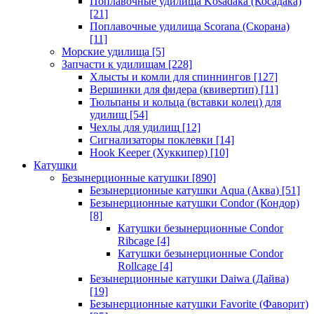
Поплавочные удилища Kosadaka (Косадака)
[21]
Поплавочные удилища Scorana (Скорана)
[11]
Морские удилища
[5]
Запчасти к удилищам
[228]
Хлысты и комли для спиннингов
[127]
Вершинки для фидера (квивертип)
[11]
Тюльпаны и кольца (вставки колец) для
удилищ
[54]
Чехлы для удилищ
[12]
Сигнализаторы поклевки
[14]
Hook Keeper (Хуккипер)
[10]
Катушки
Безынерционные катушки
[890]
Безынерционные катушки Aqua (Аква)
[51]
Безынерционные катушки Condor (Кондор)
[8]
Катушки безынерционные Condor
Ribcage
[4]
Катушки безынерционные Condor
Rollcage
[4]
Безынерционные катушки Daiwa (Дайва)
[19]
Безынерционные катушки Favorite (Фаворит)