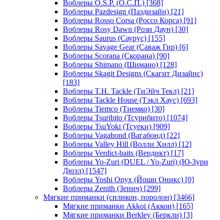
Воблеры O.S.P. (О.С.П.)
[368]
Воблеры Pazdesign (Паздизайн)
[21]
Воблеры Rosso Corsa (Россо Корса)
[91]
Воблеры Rosy Dawn (Рози Даун)
[30]
Воблеры Saurus (Саурус)
[155]
Воблеры Savage Gear (Саваж Гир)
[6]
Воблеры Scorana (Скорана)
[90]
Воблеры Shimano (Шимано)
[128]
Воблеры Skagit Designs (Скагит Дизайнс)
[183]
Воблеры T.H. Tackle (ТиЭйч Текл)
[21]
Воблеры Tackle House (Тэкл Хаус)
[693]
Воблеры Tiemco (Тиемко)
[30]
Воблеры Tsuribito (Тсурибито)
[1074]
Воблеры TsuYoki (Тсуеки)
[909]
Воблеры Vagabond (Вагабонд)
[22]
Воблеры Valley Hill (Волли Хилл)
[12]
Воблеры Verdict-baits (Вердикт)
[17]
Воблеры Yo-Zuri (DUEL / Yo-Zuri) (Ю-Зури
Дюэл)
[1547]
Воблеры Yoshi Onyx (Йоши Оникс)
[0]
Воблеры Zenith (Зенич)
[299]
Мягкие приманки (силикон, поролон)
[3466]
Мягкие приманки Akkoi (Аккои)
[165]
Мягкие приманки Berkley (Беркли)
[3]