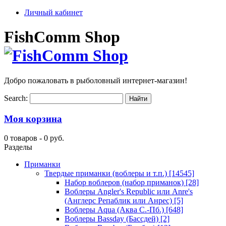
Личный кабинет
FishComm Shop
Добро пожаловать в рыболовный интернет-магазин!
Search:
Моя корзина
0 товаров -
0 руб.
Разделы
Приманки
Твердые приманки (воблеры и т.п.)
[14545]
Набор воблеров (набор приманок)
[28]
Воблеры Angler's Republic или Anre's
(Англерс Репаблик или Анрес)
[5]
Воблеры Aqua (Аква С.-Пб.)
[648]
Воблеры Bassday (Бассдей)
[2]