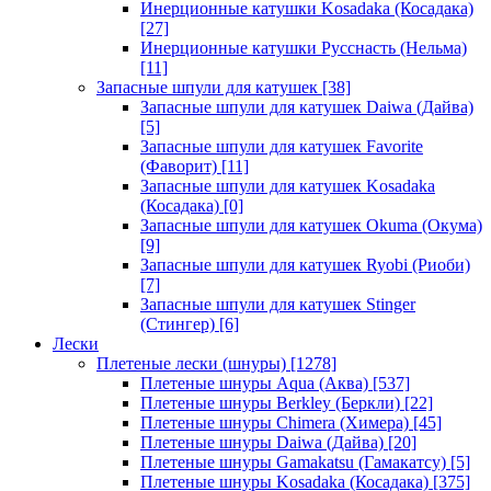
Инерционные катушки Kosadaka (Косадака)
[27]
Инерционные катушки Русснасть (Нельма)
[11]
Запасные шпули для катушек
[38]
Запасные шпули для катушек Daiwa (Дайва)
[5]
Запасные шпули для катушек Favorite
(Фаворит)
[11]
Запасные шпули для катушек Kosadaka
(Косадака)
[0]
Запасные шпули для катушек Okuma (Окума)
[9]
Запасные шпули для катушек Ryobi (Риоби)
[7]
Запасные шпули для катушек Stinger
(Стингер)
[6]
Лески
Плетеные лески (шнуры)
[1278]
Плетеные шнуры Aqua (Аква)
[537]
Плетеные шнуры Berkley (Беркли)
[22]
Плетеные шнуры Chimera (Химера)
[45]
Плетеные шнуры Daiwa (Дайва)
[20]
Плетеные шнуры Gamakatsu (Гамакатсу)
[5]
Плетеные шнуры Kosadaka (Косадака)
[375]