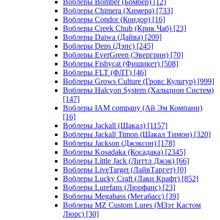
Воблеры Bomber (Бомбер)
[12]
Воблеры Chimera (Химера)
[733]
Воблеры Condor (Кондор)
[16]
Воблеры Creek Chub (Крик Чаб)
[23]
Воблеры Daiwa (Дайва)
[209]
Воблеры Deps (Дэпс)
[245]
Воблеры EverGreen (Эвергрин)
[70]
Воблеры Fishycat (Фишикет)
[508]
Воблеры FLT (ФЛТ)
[46]
Воблеры Grows Culture (Гровс Культур)
[999]
Воблеры Halcyon System (Хальцион Систем)
[147]
Воблеры IAM company (Ай Эм Компани)
[16]
Воблеры Jackall (Шакал)
[1157]
Воблеры Jackall Timon (Шакал Тимон)
[320]
Воблеры Jackson (Джэксон)
[178]
Воблеры Kosadaka (Косадака)
[2345]
Воблеры Little Jack (Литтл Джэк)
[66]
Воблеры LiveTarget (ЛайвТаргет)
[0]
Воблеры Lucky Craft (Лаки Крафт)
[852]
Воблеры Lurefans (Люрфанс)
[23]
Воблеры Megabass (Мегабасс)
[39]
Воблеры MZ Custom Lures (МЗэт Кастом
Люрс)
[30]