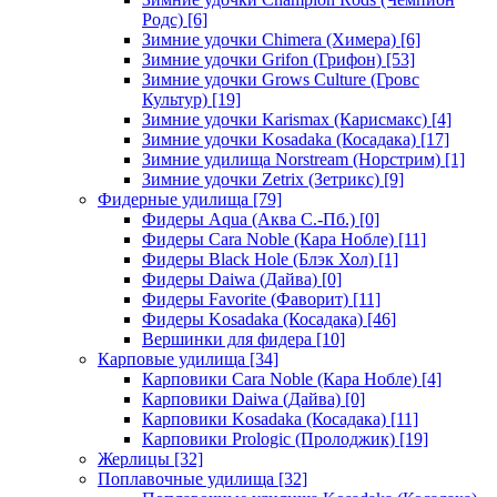
Родс)
[6]
Зимние удочки Chimera (Химера)
[6]
Зимние удочки Grifon (Грифон)
[53]
Зимние удочки Grows Culture (Гровс
Культур)
[19]
Зимние удочки Karismax (Карисмакс)
[4]
Зимние удочки Kosadaka (Косадака)
[17]
Зимние удилища Norstream (Норстрим)
[1]
Зимние удочки Zetrix (Зетрикс)
[9]
Фидерные удилища
[79]
Фидеры Aqua (Аква С.-Пб.)
[0]
Фидеры Cara Noble (Кара Нобле)
[11]
Фидеры Black Hole (Блэк Хол)
[1]
Фидеры Daiwa (Дайва)
[0]
Фидеры Favorite (Фаворит)
[11]
Фидеры Kosadaka (Косадака)
[46]
Вершинки для фидера
[10]
Карповые удилища
[34]
Карповики Cara Noble (Кара Нобле)
[4]
Карповики Daiwa (Дайва)
[0]
Карповики Kosadaka (Косадака)
[11]
Карповики Prologic (Пролоджик)
[19]
Жерлицы
[32]
Поплавочные удилища
[32]