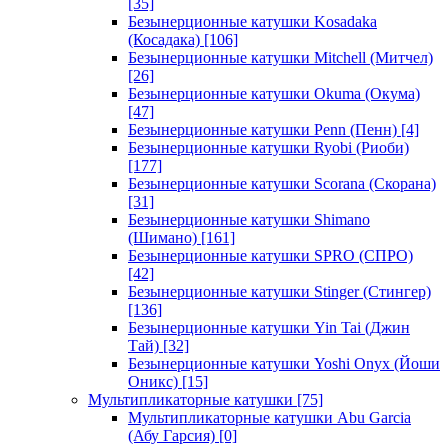
[35]
Безынерционные катушки Kosadaka
(Косадака)
[106]
Безынерционные катушки Mitchell (Митчел)
[26]
Безынерционные катушки Okuma (Окума)
[47]
Безынерционные катушки Penn (Пенн)
[4]
Безынерционные катушки Ryobi (Риоби)
[177]
Безынерционные катушки Scorana (Скорана)
[31]
Безынерционные катушки Shimano
(Шимано)
[161]
Безынерционные катушки SPRO (СПРО)
[42]
Безынерционные катушки Stinger (Стингер)
[136]
Безынерционные катушки Yin Tai (Джин
Тай)
[32]
Безынерционные катушки Yoshi Onyx (Йоши
Оникс)
[15]
Мультипликаторные катушки
[75]
Мультипликаторные катушки Abu Garcia
(Абу Гарсия)
[0]