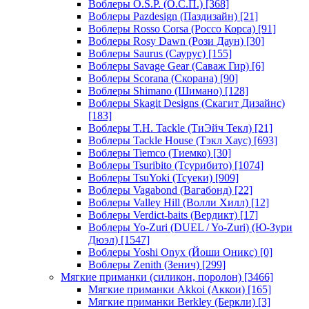
Воблеры O.S.P. (О.С.П.)
[368]
Воблеры Pazdesign (Паздизайн)
[21]
Воблеры Rosso Corsa (Россо Корса)
[91]
Воблеры Rosy Dawn (Рози Даун)
[30]
Воблеры Saurus (Саурус)
[155]
Воблеры Savage Gear (Саваж Гир)
[6]
Воблеры Scorana (Скорана)
[90]
Воблеры Shimano (Шимано)
[128]
Воблеры Skagit Designs (Скагит Дизайнс)
[183]
Воблеры T.H. Tackle (ТиЭйч Текл)
[21]
Воблеры Tackle House (Тэкл Хаус)
[693]
Воблеры Tiemco (Тиемко)
[30]
Воблеры Tsuribito (Тсурибито)
[1074]
Воблеры TsuYoki (Тсуеки)
[909]
Воблеры Vagabond (Вагабонд)
[22]
Воблеры Valley Hill (Волли Хилл)
[12]
Воблеры Verdict-baits (Вердикт)
[17]
Воблеры Yo-Zuri (DUEL / Yo-Zuri) (Ю-Зури
Дюэл)
[1547]
Воблеры Yoshi Onyx (Йоши Оникс)
[0]
Воблеры Zenith (Зенич)
[299]
Мягкие приманки (силикон, поролон)
[3466]
Мягкие приманки Akkoi (Аккои)
[165]
Мягкие приманки Berkley (Беркли)
[3]