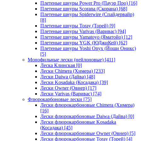
Плетеные шнуры Power Pro (Пауэр Про)
[16]
Плетеные шнуры Scorana (Скорана)
[68]
Плетеные шнуры Spiderwire (Спайдервайр)
[8]
Плетеные шнуры Toray (Торей)
[9]
Плетеные шнуры Varivas (Варивас)
[94]
Плетеные шнуры Yamatoyo (Яматойо)
[12]
Плетеные шнуры YGK (ЮДжиКей)
[62]
Плетеные шнуры Yoshi Onyx (Йоши Оникс)
[5]
Монофильные лески (нейлоновые)
[411]
Леска Клинская
[0]
Лески Chimera (Химера)
[233]
Лески Daiwa (Дайва)
[48]
Лески Kosadaka (Косадака)
[39]
Лески Owner (Овнер)
[17]
Лески Varivas (Варивас)
[74]
Флюрокарбоновые лески
[75]
Лески флюрокарбоновые Chimera (Химера)
[16]
Лески флюрокарбоновые Daiwa (Дайва)
[0]
Лески флюрокарбоновые Kosadaka
(Косадака)
[45]
Лески флюрокарбоновые Owner (Овнер)
[5]
Лески флюрокарбоновые Toray (Торей)
[4]