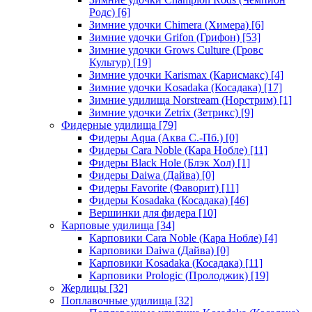
Родс)
[6]
Зимние удочки Chimera (Химера)
[6]
Зимние удочки Grifon (Грифон)
[53]
Зимние удочки Grows Culture (Гровс
Культур)
[19]
Зимние удочки Karismax (Карисмакс)
[4]
Зимние удочки Kosadaka (Косадака)
[17]
Зимние удилища Norstream (Норстрим)
[1]
Зимние удочки Zetrix (Зетрикс)
[9]
Фидерные удилища
[79]
Фидеры Aqua (Аква С.-Пб.)
[0]
Фидеры Cara Noble (Кара Нобле)
[11]
Фидеры Black Hole (Блэк Хол)
[1]
Фидеры Daiwa (Дайва)
[0]
Фидеры Favorite (Фаворит)
[11]
Фидеры Kosadaka (Косадака)
[46]
Вершинки для фидера
[10]
Карповые удилища
[34]
Карповики Cara Noble (Кара Нобле)
[4]
Карповики Daiwa (Дайва)
[0]
Карповики Kosadaka (Косадака)
[11]
Карповики Prologic (Пролоджик)
[19]
Жерлицы
[32]
Поплавочные удилища
[32]