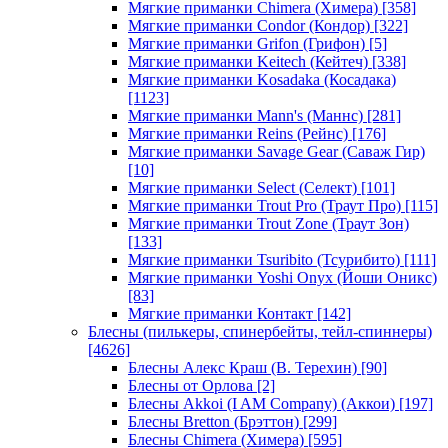
Мягкие приманки Chimera (Химера)
[358]
Мягкие приманки Condor (Кондор)
[322]
Мягкие приманки Grifon (Грифон)
[5]
Мягкие приманки Keitech (Кейтеч)
[338]
Мягкие приманки Kosadaka (Косадака)
[1123]
Мягкие приманки Mann's (Маннс)
[281]
Мягкие приманки Reins (Рейнс)
[176]
Мягкие приманки Savage Gear (Саваж Гир)
[10]
Мягкие приманки Select (Селект)
[101]
Мягкие приманки Trout Pro (Траут Про)
[115]
Мягкие приманки Trout Zone (Траут Зон)
[133]
Мягкие приманки Tsuribito (Тсурибито)
[111]
Мягкие приманки Yoshi Onyx (Йоши Оникс)
[83]
Мягкие приманки Контакт
[142]
Блесны (пилькеры, спинербейты, тейл-спиннеры)
[4626]
Блесны Алекс Краш (В. Терехин)
[90]
Блесны от Орлова
[2]
Блесны Akkoi (I AM Company) (Аккои)
[197]
Блесны Bretton (Брэттон)
[299]
Блесны Chimera (Химера)
[595]