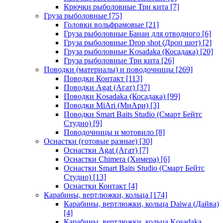
Крючки рыболовные Три кита
[7]
Груза рыболовные
[75]
Головки вольфрамовые
[21]
Груза рыболовные Банан для отводного
[6]
Груза рыболовные Drop shot (Дроп шот)
[2]
Груза рыболовные Kosadaka (Косадака)
[20]
Груза рыболовные Три кита
[26]
Поводки (материалы) и поводочницы
[269]
Поводки Контакт
[113]
Поводки Agat (Агат)
[37]
Поводки Kosadaka (Косадака)
[99]
Поводки MiAri (МиАри)
[3]
Поводки Smart Baits Studio (Смарт Бейтс
Студио)
[9]
Поводочницы и мотовило
[8]
Оснастки (готовые разные)
[30]
Оснастки Agat (Агат)
[7]
Оснастки Chimera (Химера)
[6]
Оснастки Smart Baits Studio (Смарт Бейтс
Студио)
[13]
Оснастки Контакт
[4]
Карабины, вертлюжки, кольца
[174]
Карабины, вертлюжки, кольца Daiwa (Дайва)
[4]
Карабины, вертлюжки, кольца Kosadaka