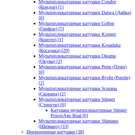
Мультипликаторные катушки Condor
(Кондор)
[1]
Мультипликаторные катушки Daiwa (Дайва)
[0]
Мультипликаторные катушки Grifon
(Грифон)
[5]
Мультипликаторные катушки Konger
(Конгер)
[1]
Мультипликаторные катушки Kosadaka
(Косадака)
[29]
Мультипликаторные катушки Okuma
(Окума)
[2]
Мультипликаторные катушки Penn (Пенн)
[0]
Мультипликаторные катушки Ryobi (Риоби)
[2]
Мультипликаторные катушки Scorana
(Скорана)
[2]
Мультипликаторные катушки Stinger
(Стингер)
[0]
Катушки мультипликаторные Stinger
PowerAge Boat
[0]
Мультипликаторные катушки Shimano
(Шимано)
[33]
Инерционные катушки
[38]