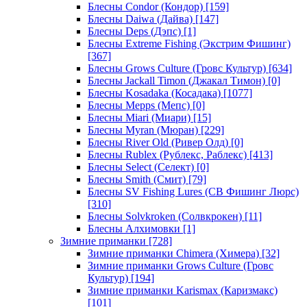
Блесны Condor (Кондор)
[159]
Блесны Daiwa (Дайва)
[147]
Блесны Deps (Дэпс)
[1]
Блесны Extreme Fishing (Экстрим Фишинг)
[367]
Блесны Grows Culture (Гровс Культур)
[634]
Блесны Jackall Timon (Джакал Тимон)
[0]
Блесны Kosadaka (Косадака)
[1077]
Блесны Mepps (Мепс)
[0]
Блесны Miari (Миари)
[15]
Блесны Myran (Мюран)
[229]
Блесны River Old (Ривер Олд)
[0]
Блесны Rublex (Рублекс, Раблекс)
[413]
Блесны Select (Селект)
[0]
Блесны Smith (Смит)
[79]
Блесны SV Fishing Lures (СВ Фишинг Люрс)
[310]
Блесны Solvkroken (Солвкрокен)
[11]
Блесны Алхимовки
[1]
Зимние приманки
[728]
Зимние приманки Chimera (Химера)
[32]
Зимние приманки Grows Culture (Гровс
Культур)
[194]
Зимние приманки Karismax (Каризмакс)
[101]