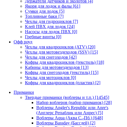
Держатели датчиков и эхолотов
[4]
Якоря для лодок и фалы
[61]
Сумки для лодок
[5]
Топливные баки
[7]
Чехлы для гидроциклов
[7]
Клей ПВХ для лодок
[24]
Насосы для лодок ПВХ
[0]
Гребные винты
[0]
Офф роуд
Чехлы для квадроциклов (ATV)
[20]
Чехлы для мотовездеходов (SSV)
[15]
Чехлы для снегоходов
[42]
Кофры для квадроциклов (текстиль)
[18]
Кабины для мотовездеходов
[13]
Кофры для снегоходов (текстиль)
[15]
Чехлы для мотоциклов
[0]
Кофры для квадроциклов (пластик)
[2]
Приманки
Твердые приманки (воблеры и т.п.)
[14545]
Набор воблеров (набор приманок)
[28]
Воблеры Angler's Republic или Anre's
(Англерс Репаблик или Анрес)
[5]
Воблеры Aqua (Аква С.-Пб.)
[648]
Воблеры Bassday (Бассдей)
[2]