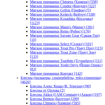
Мягкие приманки Chimera (Химера)
[358]
Мягкие приманки Condor (Кондор)
[322]
Мягкие приманки Grifon (Грифон)
[5]
Мягкие приманки Keitech (Кейтеч)
[338]
Мягкие приманки Kosadaka (Косадака)
[1123]
Мягкие приманки Mann's (Маннс)
[281]
Мягкие приманки Reins (Рейнс)
[176]
Мягкие приманки Savage Gear (Саваж Гир)
[10]
Мягкие приманки Select (Селект)
[101]
Мягкие приманки Trout Pro (Траут Про)
[115]
Мягкие приманки Trout Zone (Траут Зон)
[133]
Мягкие приманки Tsuribito (Тсурибито)
[111]
Мягкие приманки Yoshi Onyx (Йоши Оникс)
[83]
Мягкие приманки Контакт
[142]
Блесны (пилькеры, спинербейты, тейл-спиннеры)
[4626]
Блесны Алекс Краш (В. Терехин)
[90]
Блесны от Орлова
[2]
Блесны Akkoi (I AM Company) (Аккои)
[197]
Блесны Bretton (Брэттон)
[299]
Блесны Chimera (Химера)
[595]