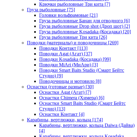
Крючки рыболовные Три кита
[7]
Груза рыболовные
[75]
Головки вольфрамовые
[21]
Груза рыболовные Банан для отводного
[6]
Груза рыболовные Drop shot (Дроп шот)
[2]
Груза рыболовные Kosadaka (Косадака)
[20]
Груза рыболовные Три кита
[26]
Поводки (материалы) и поводочницы
[269]
Поводки Контакт
[113]
Поводки Agat (Агат)
[37]
Поводки Kosadaka (Косадака)
[99]
Поводки MiAri (МиАри)
[3]
Поводки Smart Baits Studio (Смарт Бейтс
Студио)
[9]
Поводочницы и мотовило
[8]
Оснастки (готовые разные)
[30]
Оснастки Agat (Агат)
[7]
Оснастки Chimera (Химера)
[6]
Оснастки Smart Baits Studio (Смарт Бейтс
Студио)
[13]
Оснастки Контакт
[4]
Карабины, вертлюжки, кольца
[174]
Карабины, вертлюжки, кольца Daiwa (Дайва)
[4]
Карабины, вертлюжки, кольца Kosadaka