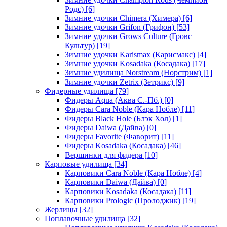
Родс)
[6]
Зимние удочки Chimera (Химера)
[6]
Зимние удочки Grifon (Грифон)
[53]
Зимние удочки Grows Culture (Гровс
Культур)
[19]
Зимние удочки Karismax (Карисмакс)
[4]
Зимние удочки Kosadaka (Косадака)
[17]
Зимние удилища Norstream (Норстрим)
[1]
Зимние удочки Zetrix (Зетрикс)
[9]
Фидерные удилища
[79]
Фидеры Aqua (Аква С.-Пб.)
[0]
Фидеры Cara Noble (Кара Нобле)
[11]
Фидеры Black Hole (Блэк Хол)
[1]
Фидеры Daiwa (Дайва)
[0]
Фидеры Favorite (Фаворит)
[11]
Фидеры Kosadaka (Косадака)
[46]
Вершинки для фидера
[10]
Карповые удилища
[34]
Карповики Cara Noble (Кара Нобле)
[4]
Карповики Daiwa (Дайва)
[0]
Карповики Kosadaka (Косадака)
[11]
Карповики Prologic (Пролоджик)
[19]
Жерлицы
[32]
Поплавочные удилища
[32]