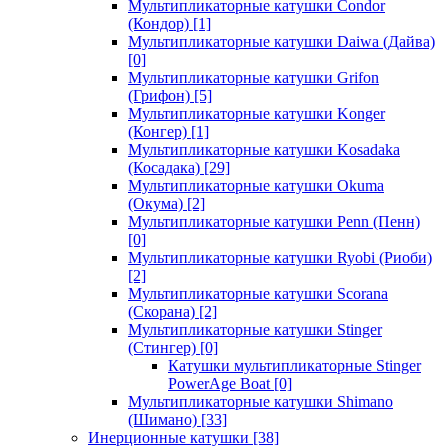
Мультипликаторные катушки Condor
(Кондор)
[1]
Мультипликаторные катушки Daiwa (Дайва)
[0]
Мультипликаторные катушки Grifon
(Грифон)
[5]
Мультипликаторные катушки Konger
(Конгер)
[1]
Мультипликаторные катушки Kosadaka
(Косадака)
[29]
Мультипликаторные катушки Okuma
(Окума)
[2]
Мультипликаторные катушки Penn (Пенн)
[0]
Мультипликаторные катушки Ryobi (Риоби)
[2]
Мультипликаторные катушки Scorana
(Скорана)
[2]
Мультипликаторные катушки Stinger
(Стингер)
[0]
Катушки мультипликаторные Stinger
PowerAge Boat
[0]
Мультипликаторные катушки Shimano
(Шимано)
[33]
Инерционные катушки
[38]