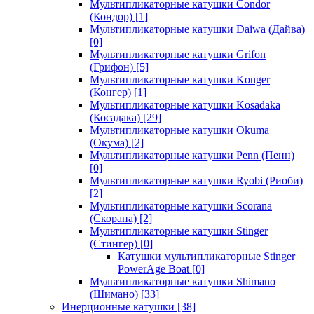
Мультипликаторные катушки Condor
(Кондор)
[1]
Мультипликаторные катушки Daiwa (Дайва)
[0]
Мультипликаторные катушки Grifon
(Грифон)
[5]
Мультипликаторные катушки Konger
(Конгер)
[1]
Мультипликаторные катушки Kosadaka
(Косадака)
[29]
Мультипликаторные катушки Okuma
(Окума)
[2]
Мультипликаторные катушки Penn (Пенн)
[0]
Мультипликаторные катушки Ryobi (Риоби)
[2]
Мультипликаторные катушки Scorana
(Скорана)
[2]
Мультипликаторные катушки Stinger
(Стингер)
[0]
Катушки мультипликаторные Stinger
PowerAge Boat
[0]
Мультипликаторные катушки Shimano
(Шимано)
[33]
Инерционные катушки
[38]