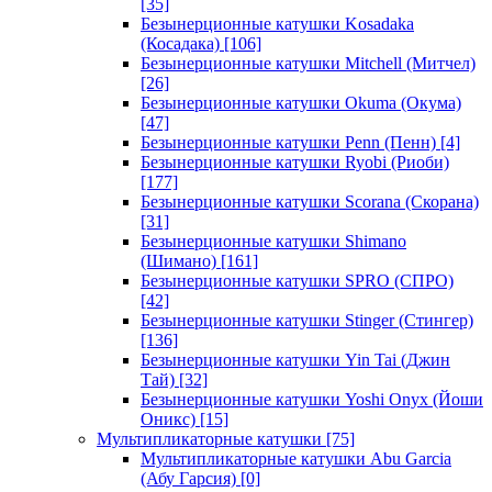
[35]
Безынерционные катушки Kosadaka
(Косадака)
[106]
Безынерционные катушки Mitchell (Митчел)
[26]
Безынерционные катушки Okuma (Окума)
[47]
Безынерционные катушки Penn (Пенн)
[4]
Безынерционные катушки Ryobi (Риоби)
[177]
Безынерционные катушки Scorana (Скорана)
[31]
Безынерционные катушки Shimano
(Шимано)
[161]
Безынерционные катушки SPRO (СПРО)
[42]
Безынерционные катушки Stinger (Стингер)
[136]
Безынерционные катушки Yin Tai (Джин
Тай)
[32]
Безынерционные катушки Yoshi Onyx (Йоши
Оникс)
[15]
Мультипликаторные катушки
[75]
Мультипликаторные катушки Abu Garcia
(Абу Гарсия)
[0]