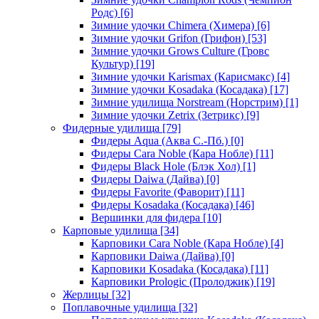
Родс)
[6]
Зимние удочки Chimera (Химера)
[6]
Зимние удочки Grifon (Грифон)
[53]
Зимние удочки Grows Culture (Гровс
Культур)
[19]
Зимние удочки Karismax (Карисмакс)
[4]
Зимние удочки Kosadaka (Косадака)
[17]
Зимние удилища Norstream (Норстрим)
[1]
Зимние удочки Zetrix (Зетрикс)
[9]
Фидерные удилища
[79]
Фидеры Aqua (Аква С.-Пб.)
[0]
Фидеры Cara Noble (Кара Нобле)
[11]
Фидеры Black Hole (Блэк Хол)
[1]
Фидеры Daiwa (Дайва)
[0]
Фидеры Favorite (Фаворит)
[11]
Фидеры Kosadaka (Косадака)
[46]
Вершинки для фидера
[10]
Карповые удилища
[34]
Карповики Cara Noble (Кара Нобле)
[4]
Карповики Daiwa (Дайва)
[0]
Карповики Kosadaka (Косадака)
[11]
Карповики Prologic (Пролоджик)
[19]
Жерлицы
[32]
Поплавочные удилища
[32]