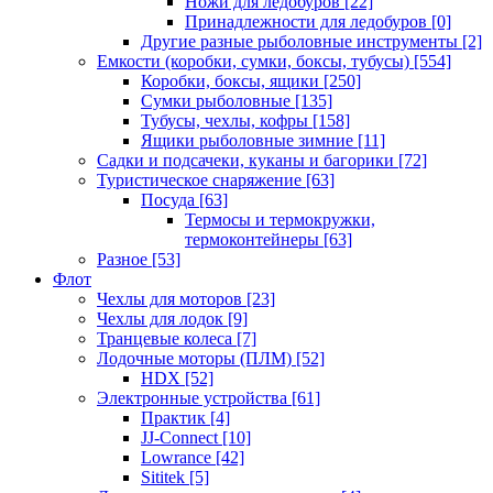
Ножи для ледобуров
[22]
Принадлежности для ледобуров
[0]
Другие разные рыболовные инструменты
[2]
Емкости (коробки, сумки, боксы, тубусы)
[554]
Коробки, боксы, ящики
[250]
Сумки рыболовные
[135]
Тубусы, чехлы, кофры
[158]
Ящики рыболовные зимние
[11]
Садки и подсачеки, куканы и багорики
[72]
Туристическое снаряжение
[63]
Посуда
[63]
Термосы и термокружки,
термоконтейнеры
[63]
Разное
[53]
Флот
Чехлы для моторов
[23]
Чехлы для лодок
[9]
Транцевые колеса
[7]
Лодочные моторы (ПЛМ)
[52]
HDX
[52]
Электронные устройства
[61]
Практик
[4]
JJ-Connect
[10]
Lowrance
[42]
Sititek
[5]