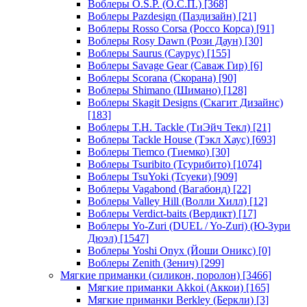
Воблеры O.S.P. (О.С.П.)
[368]
Воблеры Pazdesign (Паздизайн)
[21]
Воблеры Rosso Corsa (Россо Корса)
[91]
Воблеры Rosy Dawn (Рози Даун)
[30]
Воблеры Saurus (Саурус)
[155]
Воблеры Savage Gear (Саваж Гир)
[6]
Воблеры Scorana (Скорана)
[90]
Воблеры Shimano (Шимано)
[128]
Воблеры Skagit Designs (Скагит Дизайнс)
[183]
Воблеры T.H. Tackle (ТиЭйч Текл)
[21]
Воблеры Tackle House (Тэкл Хаус)
[693]
Воблеры Tiemco (Тиемко)
[30]
Воблеры Tsuribito (Тсурибито)
[1074]
Воблеры TsuYoki (Тсуеки)
[909]
Воблеры Vagabond (Вагабонд)
[22]
Воблеры Valley Hill (Волли Хилл)
[12]
Воблеры Verdict-baits (Вердикт)
[17]
Воблеры Yo-Zuri (DUEL / Yo-Zuri) (Ю-Зури
Дюэл)
[1547]
Воблеры Yoshi Onyx (Йоши Оникс)
[0]
Воблеры Zenith (Зенич)
[299]
Мягкие приманки (силикон, поролон)
[3466]
Мягкие приманки Akkoi (Аккои)
[165]
Мягкие приманки Berkley (Беркли)
[3]