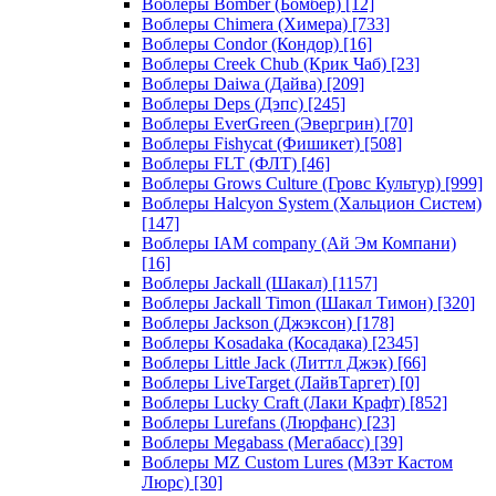
Воблеры Bomber (Бомбер)
[12]
Воблеры Chimera (Химера)
[733]
Воблеры Condor (Кондор)
[16]
Воблеры Creek Chub (Крик Чаб)
[23]
Воблеры Daiwa (Дайва)
[209]
Воблеры Deps (Дэпс)
[245]
Воблеры EverGreen (Эвергрин)
[70]
Воблеры Fishycat (Фишикет)
[508]
Воблеры FLT (ФЛТ)
[46]
Воблеры Grows Culture (Гровс Культур)
[999]
Воблеры Halcyon System (Хальцион Систем)
[147]
Воблеры IAM company (Ай Эм Компани)
[16]
Воблеры Jackall (Шакал)
[1157]
Воблеры Jackall Timon (Шакал Тимон)
[320]
Воблеры Jackson (Джэксон)
[178]
Воблеры Kosadaka (Косадака)
[2345]
Воблеры Little Jack (Литтл Джэк)
[66]
Воблеры LiveTarget (ЛайвТаргет)
[0]
Воблеры Lucky Craft (Лаки Крафт)
[852]
Воблеры Lurefans (Люрфанс)
[23]
Воблеры Megabass (Мегабасс)
[39]
Воблеры MZ Custom Lures (МЗэт Кастом
Люрс)
[30]