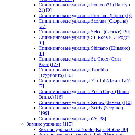
Спиннинговые удилища Pontoon21 (Пантун
21)
[0]
Спиннинговые удилища Prox Inc. (Прокс)
[3]
Спиннинговые удилища Scorana (Скорана)
[27]
Спиннинговые удилища Select (Селект)
[20]
Спиннинговые удилища SL Rods (СЛ Родс)
[0]
Спиннинговые удилища Shimano (Шимано)
[0]
Спиннинговые удилища St. Croix (Сэнт
Крой)
[27]
Спиннинговые удилища Tsuribito
(Тсурибито)
[46]
Спиннинговые удилища Yin Tai (Джин Тай)
[7]
Спиннинговые удилища Yoshi Onyx (Йоши
Оникс)
[16]
Спиннинговые удилища Zemex (Земекс)
[10]
Спиннинговые удилища Zetrix (Зетрикс)
[199]
Спиннинговые удилища б/у
[38]
Зимние удилища
[115]
Зимние удочки Cara Noble (Кара Нобле)
[0]
Зимние удочки Champion Rods (Чемпион