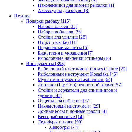
Наколенники для зимней рыбалки
[1]
Аксессуары для обуви
[8]
Нужное
Подарки рыбаку
[115]
Наборы блесен
[32]
Наборы воблеров
[26]
Стойки для удилищ
[28]
Нэцкэ (netsuke)
[11]
Подарочные магниты
[5]
Бижутерия и украшения
[7]
Рыболовные наклейки (стикеры)
[6]
Инструменты
[398]
Рыболовный инструмент Grows Culture
[20]
Рыболовный инструмент Kosadaka
[45]
Мультиинструменты Leatherman
[64]
Липгрип (Lip Grip) челюстной захват
[57]
Стойки и держатели для спиннингов и
удилищ
[42]
Отцепы для воблеров
[22]
Нахлыстовый инструмент
[29]
Донные косы и донные грабли
[4]
Весы рыболовные
[14]
Ледобуры и ножи
[99]
Ледобуры
[77]