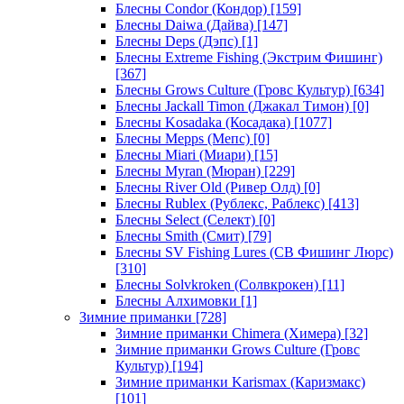
Блесны Condor (Кондор)
[159]
Блесны Daiwa (Дайва)
[147]
Блесны Deps (Дэпс)
[1]
Блесны Extreme Fishing (Экстрим Фишинг)
[367]
Блесны Grows Culture (Гровс Культур)
[634]
Блесны Jackall Timon (Джакал Тимон)
[0]
Блесны Kosadaka (Косадака)
[1077]
Блесны Mepps (Мепс)
[0]
Блесны Miari (Миари)
[15]
Блесны Myran (Мюран)
[229]
Блесны River Old (Ривер Олд)
[0]
Блесны Rublex (Рублекс, Раблекс)
[413]
Блесны Select (Селект)
[0]
Блесны Smith (Смит)
[79]
Блесны SV Fishing Lures (СВ Фишинг Люрс)
[310]
Блесны Solvkroken (Солвкрокен)
[11]
Блесны Алхимовки
[1]
Зимние приманки
[728]
Зимние приманки Chimera (Химера)
[32]
Зимние приманки Grows Culture (Гровс
Культур)
[194]
Зимние приманки Karismax (Каризмакс)
[101]