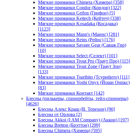
Мягкие приманки Chimera (Химера)
[358]
Мягкие приманки Condor (Кондор)
[322]
Мягкие приманки Grifon (Грифон)
[5]
Мягкие приманки Keitech (Кейтеч)
[338]
Мягкие приманки Kosadaka (Косадака)
[1123]
Мягкие приманки Mann's (Маннс)
[281]
Мягкие приманки Reins (Рейнс)
[176]
Мягкие приманки Savage Gear (Саваж Гир)
[10]
Мягкие приманки Select (Селект)
[101]
Мягкие приманки Trout Pro (Траут Про)
[115]
Мягкие приманки Trout Zone (Траут Зон)
[133]
Мягкие приманки Tsuribito (Тсурибито)
[111]
Мягкие приманки Yoshi Onyx (Йоши Оникс)
[83]
Мягкие приманки Контакт
[142]
Блесны (пилькеры, спинербейты, тейл-спиннеры)
[4626]
Блесны Алекс Краш (В. Терехин)
[90]
Блесны от Орлова
[2]
Блесны Akkoi (I AM Company) (Аккои)
[197]
Блесны Bretton (Брэттон)
[299]
Блесны Chimera (Химера)
[595]