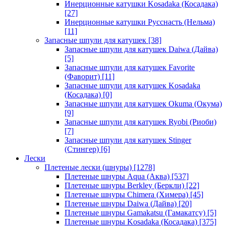
Инерционные катушки Kosadaka (Косадака)
[27]
Инерционные катушки Русснасть (Нельма)
[11]
Запасные шпули для катушек
[38]
Запасные шпули для катушек Daiwa (Дайва)
[5]
Запасные шпули для катушек Favorite
(Фаворит)
[11]
Запасные шпули для катушек Kosadaka
(Косадака)
[0]
Запасные шпули для катушек Okuma (Окума)
[9]
Запасные шпули для катушек Ryobi (Риоби)
[7]
Запасные шпули для катушек Stinger
(Стингер)
[6]
Лески
Плетеные лески (шнуры)
[1278]
Плетеные шнуры Aqua (Аква)
[537]
Плетеные шнуры Berkley (Беркли)
[22]
Плетеные шнуры Chimera (Химера)
[45]
Плетеные шнуры Daiwa (Дайва)
[20]
Плетеные шнуры Gamakatsu (Гамакатсу)
[5]
Плетеные шнуры Kosadaka (Косадака)
[375]