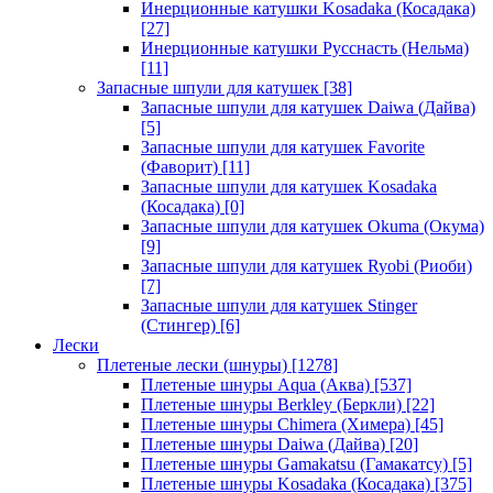
Инерционные катушки Kosadaka (Косадака)
[27]
Инерционные катушки Русснасть (Нельма)
[11]
Запасные шпули для катушек
[38]
Запасные шпули для катушек Daiwa (Дайва)
[5]
Запасные шпули для катушек Favorite
(Фаворит)
[11]
Запасные шпули для катушек Kosadaka
(Косадака)
[0]
Запасные шпули для катушек Okuma (Окума)
[9]
Запасные шпули для катушек Ryobi (Риоби)
[7]
Запасные шпули для катушек Stinger
(Стингер)
[6]
Лески
Плетеные лески (шнуры)
[1278]
Плетеные шнуры Aqua (Аква)
[537]
Плетеные шнуры Berkley (Беркли)
[22]
Плетеные шнуры Chimera (Химера)
[45]
Плетеные шнуры Daiwa (Дайва)
[20]
Плетеные шнуры Gamakatsu (Гамакатсу)
[5]
Плетеные шнуры Kosadaka (Косадака)
[375]