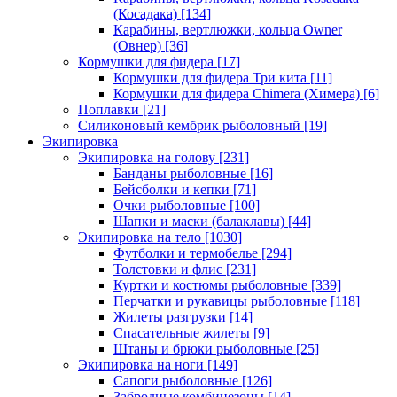
(Косадака)
[134]
Карабины, вертлюжки, кольца Owner
(Овнер)
[36]
Кормушки для фидера
[17]
Кормушки для фидера Три кита
[11]
Кормушки для фидера Chimera (Химера)
[6]
Поплавки
[21]
Силиконовый кембрик рыболовный
[19]
Экипировка
Экипировка на голову
[231]
Банданы рыболовные
[16]
Бейсболки и кепки
[71]
Очки рыболовные
[100]
Шапки и маски (балаклавы)
[44]
Экипировка на тело
[1030]
Футболки и термобелье
[294]
Толстовки и флис
[231]
Куртки и костюмы рыболовные
[339]
Перчатки и рукавицы рыболовные
[118]
Жилеты разгрузки
[14]
Спасательные жилеты
[9]
Штаны и брюки рыболовные
[25]
Экипировка на ноги
[149]
Сапоги рыболовные
[126]
Забродные комбинезоны
[14]