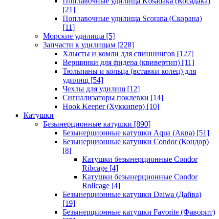
Поплавочные удилища Kosadaka (Косадака)
[21]
Поплавочные удилища Scorana (Скорана)
[11]
Морские удилища
[5]
Запчасти к удилищам
[228]
Хлысты и комли для спиннингов
[127]
Вершинки для фидера (квивертип)
[11]
Тюльпаны и кольца (вставки колец) для
удилищ
[54]
Чехлы для удилищ
[12]
Сигнализаторы поклевки
[14]
Hook Keeper (Хуккипер)
[10]
Катушки
Безынерционные катушки
[890]
Безынерционные катушки Aqua (Аква)
[51]
Безынерционные катушки Condor (Кондор)
[8]
Катушки безынерционные Condor
Ribcage
[4]
Катушки безынерционные Condor
Rollcage
[4]
Безынерционные катушки Daiwa (Дайва)
[19]
Безынерционные катушки Favorite (Фаворит)