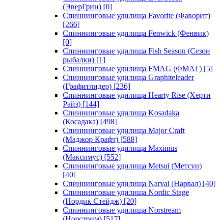
(ЭверГрин)
[0]
Спиннинговые удилища Favorite (Фаворит)
[266]
Спиннинговые удилища Fenwick (Фенвик)
[0]
Спиннинговые удилища Fish Season (Сезон
рыбалки)
[1]
Спиннинговые удилища FMAG (ФМАГ)
[5]
Спиннинговые удилища Graphiteleader
(Графитлидер)
[236]
Спиннинговые удилища Hearty Rise (Херти
Райз)
[144]
Спиннинговые удилища Kosadaka
(Косадака)
[498]
Спиннинговые удилища Major Craft
(Маджор Крафт)
[588]
Спиннинговые удилища Maximus
(Максимус)
[552]
Спиннинговые удилища Metsui (Метсуи)
[40]
Спиннинговые удилища Narval (Нарвал)
[40]
Спиннинговые удилища Nordic Stage
(Нордик Стейдж)
[20]
Спиннинговые удилища Norstream
(Норстрим)
[517]