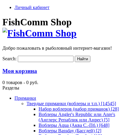
Личный кабинет
FishComm Shop
Добро пожаловать в рыболовный интернет-магазин!
Search:
Моя корзина
0 товаров -
0 руб.
Разделы
Приманки
Твердые приманки (воблеры и т.п.)
[14545]
Набор воблеров (набор приманок)
[28]
Воблеры Angler's Republic или Anre's
(Англерс Репаблик или Анрес)
[5]
Воблеры Aqua (Аква С.-Пб.)
[648]
Воблеры Bassday (Бассдей)
[2]