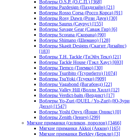
Воблеры O.S.P. (О.С.П.)
[368]
Воблеры Pazdesign (Паздизайн)
[21]
Воблеры Rosso Corsa (Россо Корса)
[91]
Воблеры Rosy Dawn (Рози Даун)
[30]
Воблеры Saurus (Саурус)
[155]
Воблеры Savage Gear (Саваж Гир)
[6]
Воблеры Scorana (Скорана)
[90]
Воблеры Shimano (Шимано)
[128]
Воблеры Skagit Designs (Скагит Дизайнс)
[183]
Воблеры T.H. Tackle (ТиЭйч Текл)
[21]
Воблеры Tackle House (Тэкл Хаус)
[693]
Воблеры Tiemco (Тиемко)
[30]
Воблеры Tsuribito (Тсурибито)
[1074]
Воблеры TsuYoki (Тсуеки)
[909]
Воблеры Vagabond (Вагабонд)
[22]
Воблеры Valley Hill (Волли Хилл)
[12]
Воблеры Verdict-baits (Вердикт)
[17]
Воблеры Yo-Zuri (DUEL / Yo-Zuri) (Ю-Зури
Дюэл)
[1547]
Воблеры Yoshi Onyx (Йоши Оникс)
[0]
Воблеры Zenith (Зенич)
[299]
Мягкие приманки (силикон, поролон)
[3466]
Мягкие приманки Akkoi (Аккои)
[165]
Мягкие приманки Berkley (Беркли)
[3]