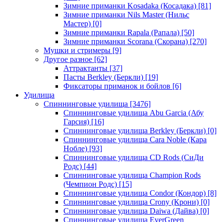
Зимние приманки Kosadaka (Косадака)
[81]
Зимние приманки Nils Master (Нильс
Мастер)
[0]
Зимние приманки Rapala (Рапала)
[50]
Зимние приманки Scorana (Скорана)
[270]
Мушки и стримеры
[9]
Другое разное
[62]
Аттрактанты
[37]
Пасты Berkley (Беркли)
[19]
Фиксаторы приманок и бойлов
[6]
Удилища
Спиннинговые удилища
[3476]
Спиннинговые удилища Abu Garcia (Абу
Гарсия)
[16]
Спиннинговые удилища Berkley (Беркли)
[0]
Спиннинговые удилища Cara Noble (Кара
Нобле)
[93]
Спиннинговые удилища CD Rods (СиДи
Родс)
[44]
Спиннинговые удилища Champion Rods
(Чемпион Родс)
[15]
Спиннинговые удилища Condor (Кондор)
[8]
Спиннинговые удилища Crony (Крони)
[0]
Спиннинговые удилища Daiwa (Дайва)
[0]
Спиннинговые удилища EverGreen