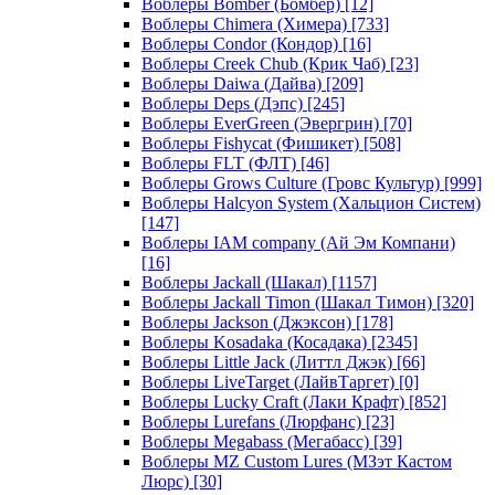
Воблеры Bomber (Бомбер)
[12]
Воблеры Chimera (Химера)
[733]
Воблеры Condor (Кондор)
[16]
Воблеры Creek Chub (Крик Чаб)
[23]
Воблеры Daiwa (Дайва)
[209]
Воблеры Deps (Дэпс)
[245]
Воблеры EverGreen (Эвергрин)
[70]
Воблеры Fishycat (Фишикет)
[508]
Воблеры FLT (ФЛТ)
[46]
Воблеры Grows Culture (Гровс Культур)
[999]
Воблеры Halcyon System (Хальцион Систем)
[147]
Воблеры IAM company (Ай Эм Компани)
[16]
Воблеры Jackall (Шакал)
[1157]
Воблеры Jackall Timon (Шакал Тимон)
[320]
Воблеры Jackson (Джэксон)
[178]
Воблеры Kosadaka (Косадака)
[2345]
Воблеры Little Jack (Литтл Джэк)
[66]
Воблеры LiveTarget (ЛайвТаргет)
[0]
Воблеры Lucky Craft (Лаки Крафт)
[852]
Воблеры Lurefans (Люрфанс)
[23]
Воблеры Megabass (Мегабасс)
[39]
Воблеры MZ Custom Lures (МЗэт Кастом
Люрс)
[30]