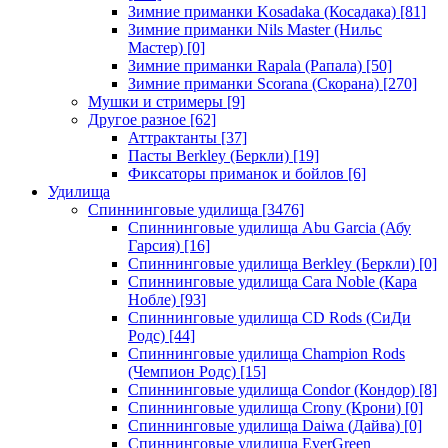
Зимние приманки Kosadaka (Косадака)
[81]
Зимние приманки Nils Master (Нильс
Мастер)
[0]
Зимние приманки Rapala (Рапала)
[50]
Зимние приманки Scorana (Скорана)
[270]
Мушки и стримеры
[9]
Другое разное
[62]
Аттрактанты
[37]
Пасты Berkley (Беркли)
[19]
Фиксаторы приманок и бойлов
[6]
Удилища
Спиннинговые удилища
[3476]
Спиннинговые удилища Abu Garcia (Абу
Гарсия)
[16]
Спиннинговые удилища Berkley (Беркли)
[0]
Спиннинговые удилища Cara Noble (Кара
Нобле)
[93]
Спиннинговые удилища CD Rods (СиДи
Родс)
[44]
Спиннинговые удилища Champion Rods
(Чемпион Родс)
[15]
Спиннинговые удилища Condor (Кондор)
[8]
Спиннинговые удилища Crony (Крони)
[0]
Спиннинговые удилища Daiwa (Дайва)
[0]
Спиннинговые удилища EverGreen