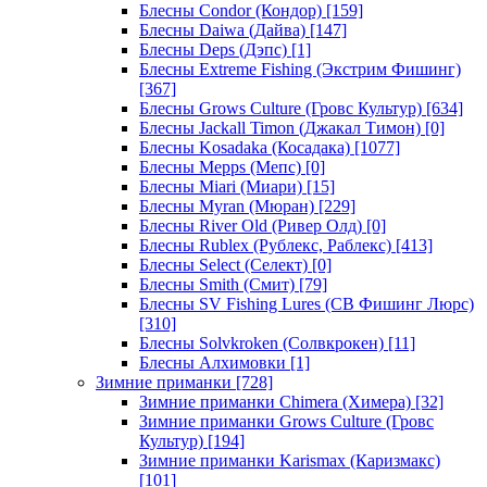
Блесны Condor (Кондор)
[159]
Блесны Daiwa (Дайва)
[147]
Блесны Deps (Дэпс)
[1]
Блесны Extreme Fishing (Экстрим Фишинг)
[367]
Блесны Grows Culture (Гровс Культур)
[634]
Блесны Jackall Timon (Джакал Тимон)
[0]
Блесны Kosadaka (Косадака)
[1077]
Блесны Mepps (Мепс)
[0]
Блесны Miari (Миари)
[15]
Блесны Myran (Мюран)
[229]
Блесны River Old (Ривер Олд)
[0]
Блесны Rublex (Рублекс, Раблекс)
[413]
Блесны Select (Селект)
[0]
Блесны Smith (Смит)
[79]
Блесны SV Fishing Lures (СВ Фишинг Люрс)
[310]
Блесны Solvkroken (Солвкрокен)
[11]
Блесны Алхимовки
[1]
Зимние приманки
[728]
Зимние приманки Chimera (Химера)
[32]
Зимние приманки Grows Culture (Гровс
Культур)
[194]
Зимние приманки Karismax (Каризмакс)
[101]