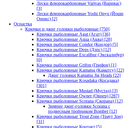
Лески флюрокарбоновые Varivas (Варивас)
[3]
Лески флюрокарбоновые Yoshi Onyx (Йоши
Оникс)
[2]
Оснастка
Крючки и джиг головки рыболовные
[750]
Крючки рыболовные Agat (Агат)
[36]
Крючки рыболовные Aqua (Аква)
[28]
Крючки рыболовные Condor (Кондор)
[5]
Крючки рыболовные Deps (Дэпс)
[12]
Крючки рыболовные Excalibur (Экскалибур)
[0]
Крючки рыболовные Grifon (Грифон)
[1]
Крючки рыболовные Kamatsu (Каматсу)
[22]
Джиг головки Kamatsu Jig Heads
[22]
Крючки рыболовные Kosadaka (Косадака)
[301]
Крючки рыболовные Mustad (Мустад)
[3]
Крючки рыболовные Owner (Овнер)
[287]
Крючки рыболовные Scorana (Скорана)
[12]
Зимние джиг-головки Scorana с
подвесным тройником Bomber
[12]
Крючки рыболовные Trout Zone (Траут Зон)
[31]
Крючки рыболовные Контакт
[5]