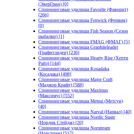
(ЭверГрин)
[0]
Спиннинговые удилища Favorite (Фаворит)
[266]
Спиннинговые удилища Fenwick (Фенвик)
[0]
Спиннинговые удилища Fish Season (Сезон
рыбалки)
[1]
Спиннинговые удилища FMAG (ФМАГ)
[5]
Спиннинговые удилища Graphiteleader
(Графитлидер)
[236]
Спиннинговые удилища Hearty Rise (Херти
Райз)
[144]
Спиннинговые удилища Kosadaka
(Косадака)
[498]
Спиннинговые удилища Major Craft
(Маджор Крафт)
[588]
Спиннинговые удилища Maximus
(Максимус)
[552]
Спиннинговые удилища Metsui (Метсуи)
[40]
Спиннинговые удилища Narval (Нарвал)
[40]
Спиннинговые удилища Nordic Stage
(Нордик Стейдж)
[20]
Спиннинговые удилища Norstream
(Норстрим)
[517]