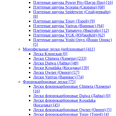
Плетеные шнуры Power Pro (Пауэр Про)
[16]
Плетеные шнуры Scorana (Скорана)
[68]
Плетеные шнуры Spiderwire (Спайдервайр)
[8]
Плетеные шнуры Toray (Торей)
[9]
Плетеные шнуры Varivas (Варивас)
[94]
Плетеные шнуры Yamatoyo (Яматойо)
[12]
Плетеные шнуры YGK (ЮДжиКей)
[62]
Плетеные шнуры Yoshi Onyx (Йоши Оникс)
[5]
Монофильные лески (нейлоновые)
[411]
Леска Клинская
[0]
Лески Chimera (Химера)
[233]
Лески Daiwa (Дайва)
[48]
Лески Kosadaka (Косадака)
[39]
Лески Owner (Овнер)
[17]
Лески Varivas (Варивас)
[74]
Флюрокарбоновые лески
[75]
Лески флюрокарбоновые Chimera (Химера)
[16]
Лески флюрокарбоновые Daiwa (Дайва)
[0]
Лески флюрокарбоновые Kosadaka
(Косадака)
[45]
Лески флюрокарбоновые Owner (Овнер)
[5]
Лески флюрокарбоновые Toray (Торей)
[4]