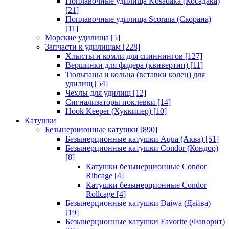
Поплавочные удилища Kosadaka (Косадака)
[21]
Поплавочные удилища Scorana (Скорана)
[11]
Морские удилища
[5]
Запчасти к удилищам
[228]
Хлысты и комли для спиннингов
[127]
Вершинки для фидера (квивертип)
[11]
Тюльпаны и кольца (вставки колец) для
удилищ
[54]
Чехлы для удилищ
[12]
Сигнализаторы поклевки
[14]
Hook Keeper (Хуккипер)
[10]
Катушки
Безынерционные катушки
[890]
Безынерционные катушки Aqua (Аква)
[51]
Безынерционные катушки Condor (Кондор)
[8]
Катушки безынерционные Condor
Ribcage
[4]
Катушки безынерционные Condor
Rollcage
[4]
Безынерционные катушки Daiwa (Дайва)
[19]
Безынерционные катушки Favorite (Фаворит)