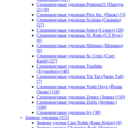
Спиннинговые удилища Pontoon21 (Пантун
21)
[0]
Спиннинговые удилища Prox Inc. (Прокс)
[3]
Спиннинговые удилища Scorana (Скорана)
[27]
Спиннинговые удилища Select (Селект)
[20]
Спиннинговые удилища SL Rods (СЛ Родс)
[0]
Спиннинговые удилища Shimano (Шимано)
[0]
Спиннинговые удилища St. Croix (Сэнт
Крой)
[27]
Спиннинговые удилища Tsuribito
(Тсурибито)
[46]
Спиннинговые удилища Yin Tai (Джин Тай)
[7]
Спиннинговые удилища Yoshi Onyx (Йоши
Оникс)
[16]
Спиннинговые удилища Zemex (Земекс)
[10]
Спиннинговые удилища Zetrix (Зетрикс)
[199]
Спиннинговые удилища б/у
[38]
Зимние удилища
[115]
Зимние удочки Cara Noble (Кара Нобле)
[0]
Зимние удочки Champion Rods (Чемпион