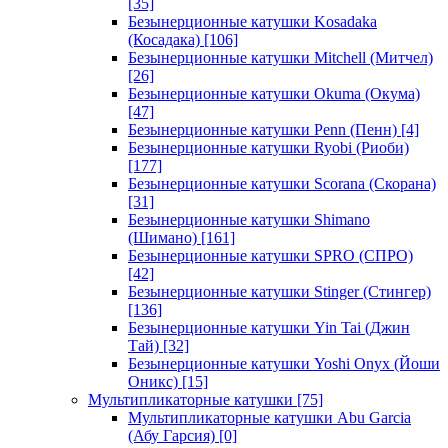
[35]
Безынерционные катушки Kosadaka
(Косадака)
[106]
Безынерционные катушки Mitchell (Митчел)
[26]
Безынерционные катушки Okuma (Окума)
[47]
Безынерционные катушки Penn (Пенн)
[4]
Безынерционные катушки Ryobi (Риоби)
[177]
Безынерционные катушки Scorana (Скорана)
[31]
Безынерционные катушки Shimano
(Шимано)
[161]
Безынерционные катушки SPRO (СПРО)
[42]
Безынерционные катушки Stinger (Стингер)
[136]
Безынерционные катушки Yin Tai (Джин
Тай)
[32]
Безынерционные катушки Yoshi Onyx (Йоши
Оникс)
[15]
Мультипликаторные катушки
[75]
Мультипликаторные катушки Abu Garcia
(Абу Гарсия)
[0]