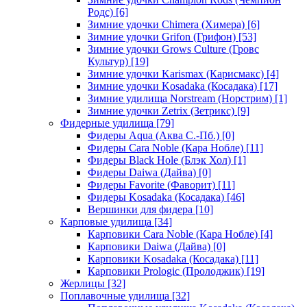
Родс)
[6]
Зимние удочки Chimera (Химера)
[6]
Зимние удочки Grifon (Грифон)
[53]
Зимние удочки Grows Culture (Гровс
Культур)
[19]
Зимние удочки Karismax (Карисмакс)
[4]
Зимние удочки Kosadaka (Косадака)
[17]
Зимние удилища Norstream (Норстрим)
[1]
Зимние удочки Zetrix (Зетрикс)
[9]
Фидерные удилища
[79]
Фидеры Aqua (Аква С.-Пб.)
[0]
Фидеры Cara Noble (Кара Нобле)
[11]
Фидеры Black Hole (Блэк Хол)
[1]
Фидеры Daiwa (Дайва)
[0]
Фидеры Favorite (Фаворит)
[11]
Фидеры Kosadaka (Косадака)
[46]
Вершинки для фидера
[10]
Карповые удилища
[34]
Карповики Cara Noble (Кара Нобле)
[4]
Карповики Daiwa (Дайва)
[0]
Карповики Kosadaka (Косадака)
[11]
Карповики Prologic (Пролоджик)
[19]
Жерлицы
[32]
Поплавочные удилища
[32]