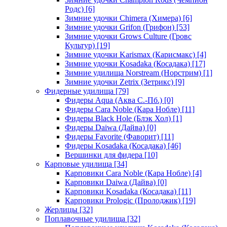
Родс)
[6]
Зимние удочки Chimera (Химера)
[6]
Зимние удочки Grifon (Грифон)
[53]
Зимние удочки Grows Culture (Гровс
Культур)
[19]
Зимние удочки Karismax (Карисмакс)
[4]
Зимние удочки Kosadaka (Косадака)
[17]
Зимние удилища Norstream (Норстрим)
[1]
Зимние удочки Zetrix (Зетрикс)
[9]
Фидерные удилища
[79]
Фидеры Aqua (Аква С.-Пб.)
[0]
Фидеры Cara Noble (Кара Нобле)
[11]
Фидеры Black Hole (Блэк Хол)
[1]
Фидеры Daiwa (Дайва)
[0]
Фидеры Favorite (Фаворит)
[11]
Фидеры Kosadaka (Косадака)
[46]
Вершинки для фидера
[10]
Карповые удилища
[34]
Карповики Cara Noble (Кара Нобле)
[4]
Карповики Daiwa (Дайва)
[0]
Карповики Kosadaka (Косадака)
[11]
Карповики Prologic (Пролоджик)
[19]
Жерлицы
[32]
Поплавочные удилища
[32]