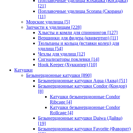
Поплавочные удилища Kosadaka (Косадака)
[21]
Поплавочные удилища Scorana (Скорана)
[11]
Морские удилища
[5]
Запчасти к удилищам
[228]
Хлысты и комли для спиннингов
[127]
Вершинки для фидера (квивертип)
[11]
Тюльпаны и кольца (вставки колец) для
удилищ
[54]
Чехлы для удилищ
[12]
Сигнализаторы поклевки
[14]
Hook Keeper (Хуккипер)
[10]
Катушки
Безынерционные катушки
[890]
Безынерционные катушки Aqua (Аква)
[51]
Безынерционные катушки Condor (Кондор)
[8]
Катушки безынерционные Condor
Ribcage
[4]
Катушки безынерционные Condor
Rollcage
[4]
Безынерционные катушки Daiwa (Дайва)
[19]
Безынерционные катушки Favorite (Фаворит)