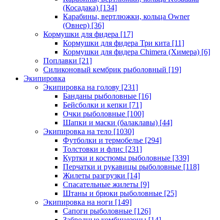
(Косадака)
[134]
Карабины, вертлюжки, кольца Owner
(Овнер)
[36]
Кормушки для фидера
[17]
Кормушки для фидера Три кита
[11]
Кормушки для фидера Chimera (Химера)
[6]
Поплавки
[21]
Силиконовый кембрик рыболовный
[19]
Экипировка
Экипировка на голову
[231]
Банданы рыболовные
[16]
Бейсболки и кепки
[71]
Очки рыболовные
[100]
Шапки и маски (балаклавы)
[44]
Экипировка на тело
[1030]
Футболки и термобелье
[294]
Толстовки и флис
[231]
Куртки и костюмы рыболовные
[339]
Перчатки и рукавицы рыболовные
[118]
Жилеты разгрузки
[14]
Спасательные жилеты
[9]
Штаны и брюки рыболовные
[25]
Экипировка на ноги
[149]
Сапоги рыболовные
[126]
Забродные комбинезоны
[14]