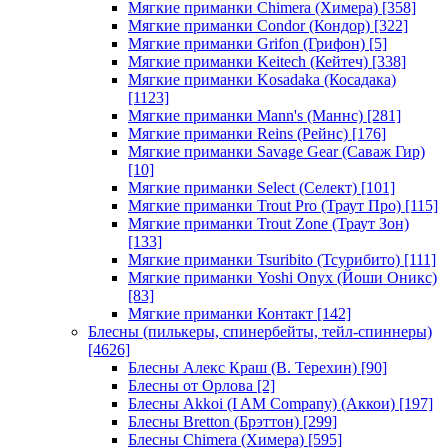
Мягкие приманки Chimera (Химера)
[358]
Мягкие приманки Condor (Кондор)
[322]
Мягкие приманки Grifon (Грифон)
[5]
Мягкие приманки Keitech (Кейтеч)
[338]
Мягкие приманки Kosadaka (Косадака)
[1123]
Мягкие приманки Mann's (Маннс)
[281]
Мягкие приманки Reins (Рейнс)
[176]
Мягкие приманки Savage Gear (Саваж Гир)
[10]
Мягкие приманки Select (Селект)
[101]
Мягкие приманки Trout Pro (Траут Про)
[115]
Мягкие приманки Trout Zone (Траут Зон)
[133]
Мягкие приманки Tsuribito (Тсурибито)
[111]
Мягкие приманки Yoshi Onyx (Йоши Оникс)
[83]
Мягкие приманки Контакт
[142]
Блесны (пилькеры, спинербейты, тейл-спиннеры)
[4626]
Блесны Алекс Краш (В. Терехин)
[90]
Блесны от Орлова
[2]
Блесны Akkoi (I AM Company) (Аккои)
[197]
Блесны Bretton (Брэттон)
[299]
Блесны Chimera (Химера)
[595]