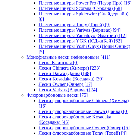
Плетеные шнуры Power Pro (Пауэр Про)
[16]
Плетеные шнуры Scorana (Скорана)
[68]
Плетеные шнуры Spiderwire (Спайдервайр)
[8]
Плетеные шнуры Toray (Торей)
[9]
Плетеные шнуры Varivas (Варивас)
[94]
Плетеные шнуры Yamatoyo (Яматойо)
[12]
Плетеные шнуры YGK (ЮДжиКей)
[62]
Плетеные шнуры Yoshi Onyx (Йоши Оникс)
[5]
Монофильные лески (нейлоновые)
[411]
Леска Клинская
[0]
Лески Chimera (Химера)
[233]
Лески Daiwa (Дайва)
[48]
Лески Kosadaka (Косадака)
[39]
Лески Owner (Овнер)
[17]
Лески Varivas (Варивас)
[74]
Флюрокарбоновые лески
[75]
Лески флюрокарбоновые Chimera (Химера)
[16]
Лески флюрокарбоновые Daiwa (Дайва)
[0]
Лески флюрокарбоновые Kosadaka
(Косадака)
[45]
Лески флюрокарбоновые Owner (Овнер)
[5]
Лески флюрокарбоновые Toray (Торей)
[4]