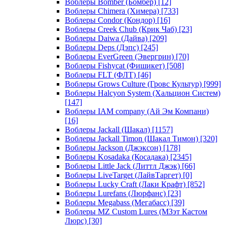
Воблеры Bomber (Бомбер)
[12]
Воблеры Chimera (Химера)
[733]
Воблеры Condor (Кондор)
[16]
Воблеры Creek Chub (Крик Чаб)
[23]
Воблеры Daiwa (Дайва)
[209]
Воблеры Deps (Дэпс)
[245]
Воблеры EverGreen (Эвергрин)
[70]
Воблеры Fishycat (Фишикет)
[508]
Воблеры FLT (ФЛТ)
[46]
Воблеры Grows Culture (Гровс Культур)
[999]
Воблеры Halcyon System (Хальцион Систем)
[147]
Воблеры IAM company (Ай Эм Компани)
[16]
Воблеры Jackall (Шакал)
[1157]
Воблеры Jackall Timon (Шакал Тимон)
[320]
Воблеры Jackson (Джэксон)
[178]
Воблеры Kosadaka (Косадака)
[2345]
Воблеры Little Jack (Литтл Джэк)
[66]
Воблеры LiveTarget (ЛайвТаргет)
[0]
Воблеры Lucky Craft (Лаки Крафт)
[852]
Воблеры Lurefans (Люрфанс)
[23]
Воблеры Megabass (Мегабасс)
[39]
Воблеры MZ Custom Lures (МЗэт Кастом
Люрс)
[30]