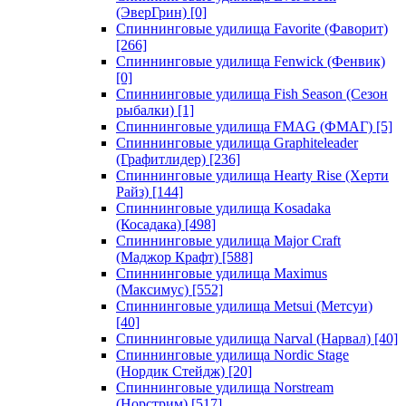
(ЭверГрин)
[0]
Спиннинговые удилища Favorite (Фаворит)
[266]
Спиннинговые удилища Fenwick (Фенвик)
[0]
Спиннинговые удилища Fish Season (Сезон
рыбалки)
[1]
Спиннинговые удилища FMAG (ФМАГ)
[5]
Спиннинговые удилища Graphiteleader
(Графитлидер)
[236]
Спиннинговые удилища Hearty Rise (Херти
Райз)
[144]
Спиннинговые удилища Kosadaka
(Косадака)
[498]
Спиннинговые удилища Major Craft
(Маджор Крафт)
[588]
Спиннинговые удилища Maximus
(Максимус)
[552]
Спиннинговые удилища Metsui (Метсуи)
[40]
Спиннинговые удилища Narval (Нарвал)
[40]
Спиннинговые удилища Nordic Stage
(Нордик Стейдж)
[20]
Спиннинговые удилища Norstream
(Норстрим)
[517]