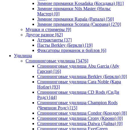
Зимние приманки Kosadaka (Косадака)
[81]
Зимние приманки Nils Master (Нильс
Мастер)
[0]
Зимние приманки Rapala (Рапала)
[50]
Зимние приманки Scorana (Скорана)
[270]
Мушки и стримеры
[9]
Другое разное
[62]
Аттрактанты
[37]
Пасты Berkley (Беркли)
[19]
Фиксаторы приманок и бойлов
[6]
Удилища
Спиннинговые удилища
[3476]
Спиннинговые удилища Abu Garcia (Абу
Гарсия)
[16]
Спиннинговые удилища Berkley (Беркли)
[0]
Спиннинговые удилища Cara Noble (Кара
Нобле)
[93]
Спиннинговые удилища CD Rods (СиДи
Родс)
[44]
Спиннинговые удилища Champion Rods
(Чемпион Родс)
[15]
Спиннинговые удилища Condor (Кондор)
[8]
Спиннинговые удилища Crony (Крони)
[0]
Спиннинговые удилища Daiwa (Дайва)
[0]
Спиннинговые удилища EverGreen