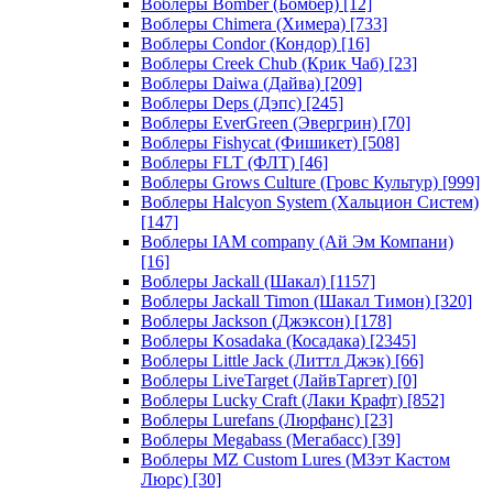
Воблеры Bomber (Бомбер)
[12]
Воблеры Chimera (Химера)
[733]
Воблеры Condor (Кондор)
[16]
Воблеры Creek Chub (Крик Чаб)
[23]
Воблеры Daiwa (Дайва)
[209]
Воблеры Deps (Дэпс)
[245]
Воблеры EverGreen (Эвергрин)
[70]
Воблеры Fishycat (Фишикет)
[508]
Воблеры FLT (ФЛТ)
[46]
Воблеры Grows Culture (Гровс Культур)
[999]
Воблеры Halcyon System (Хальцион Систем)
[147]
Воблеры IAM company (Ай Эм Компани)
[16]
Воблеры Jackall (Шакал)
[1157]
Воблеры Jackall Timon (Шакал Тимон)
[320]
Воблеры Jackson (Джэксон)
[178]
Воблеры Kosadaka (Косадака)
[2345]
Воблеры Little Jack (Литтл Джэк)
[66]
Воблеры LiveTarget (ЛайвТаргет)
[0]
Воблеры Lucky Craft (Лаки Крафт)
[852]
Воблеры Lurefans (Люрфанс)
[23]
Воблеры Megabass (Мегабасс)
[39]
Воблеры MZ Custom Lures (МЗэт Кастом
Люрс)
[30]