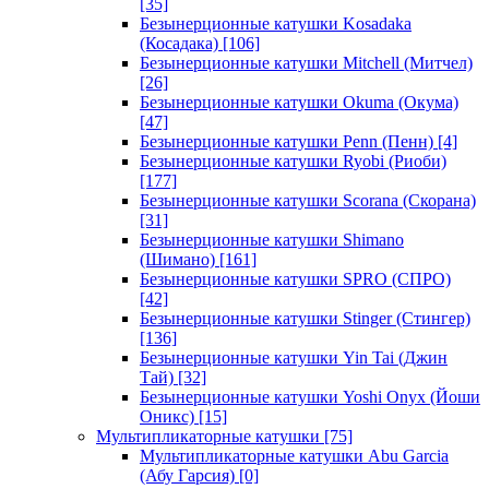
[35]
Безынерционные катушки Kosadaka
(Косадака)
[106]
Безынерционные катушки Mitchell (Митчел)
[26]
Безынерционные катушки Okuma (Окума)
[47]
Безынерционные катушки Penn (Пенн)
[4]
Безынерционные катушки Ryobi (Риоби)
[177]
Безынерционные катушки Scorana (Скорана)
[31]
Безынерционные катушки Shimano
(Шимано)
[161]
Безынерционные катушки SPRO (СПРО)
[42]
Безынерционные катушки Stinger (Стингер)
[136]
Безынерционные катушки Yin Tai (Джин
Тай)
[32]
Безынерционные катушки Yoshi Onyx (Йоши
Оникс)
[15]
Мультипликаторные катушки
[75]
Мультипликаторные катушки Abu Garcia
(Абу Гарсия)
[0]