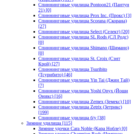
Спиннинговые удилища Pontoon21 (Пантун
21)
[0]
Спиннинговые удилища Prox Inc. (Прокс)
[3]
Спиннинговые удилища Scorana (Скорана)
[27]
Спиннинговые удилища Select (Селект)
[20]
Спиннинговые удилища SL Rods (СЛ Родс)
[0]
Спиннинговые удилища Shimano (Шимано)
[0]
Спиннинговые удилища St. Croix (Сэнт
Крой)
[27]
Спиннинговые удилища Tsuribito
(Тсурибито)
[46]
Спиннинговые удилища Yin Tai (Джин Тай)
[7]
Спиннинговые удилища Yoshi Onyx (Йоши
Оникс)
[16]
Спиннинговые удилища Zemex (Земекс)
[10]
Спиннинговые удилища Zetrix (Зетрикс)
[199]
Спиннинговые удилища б/у
[38]
Зимние удилища
[115]
Зимние удочки Cara Noble (Кара Нобле)
[0]
Зимние удочки Champion Rods (Чемпион