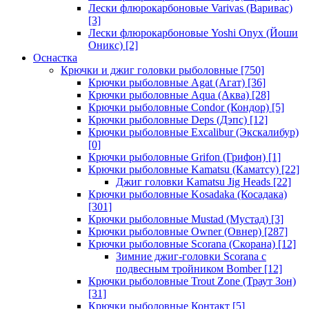
Лески флюрокарбоновые Varivas (Варивас)
[3]
Лески флюрокарбоновые Yoshi Onyx (Йоши
Оникс)
[2]
Оснастка
Крючки и джиг головки рыболовные
[750]
Крючки рыболовные Agat (Агат)
[36]
Крючки рыболовные Aqua (Аква)
[28]
Крючки рыболовные Condor (Кондор)
[5]
Крючки рыболовные Deps (Дэпс)
[12]
Крючки рыболовные Excalibur (Экскалибур)
[0]
Крючки рыболовные Grifon (Грифон)
[1]
Крючки рыболовные Kamatsu (Каматсу)
[22]
Джиг головки Kamatsu Jig Heads
[22]
Крючки рыболовные Kosadaka (Косадака)
[301]
Крючки рыболовные Mustad (Мустад)
[3]
Крючки рыболовные Owner (Овнер)
[287]
Крючки рыболовные Scorana (Скорана)
[12]
Зимние джиг-головки Scorana с
подвесным тройником Bomber
[12]
Крючки рыболовные Trout Zone (Траут Зон)
[31]
Крючки рыболовные Контакт
[5]