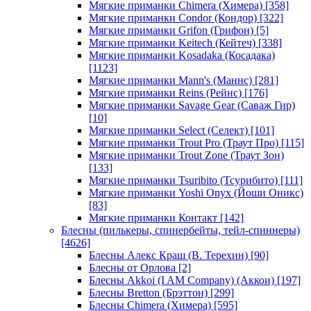
Мягкие приманки Chimera (Химера)
[358]
Мягкие приманки Condor (Кондор)
[322]
Мягкие приманки Grifon (Грифон)
[5]
Мягкие приманки Keitech (Кейтеч)
[338]
Мягкие приманки Kosadaka (Косадака)
[1123]
Мягкие приманки Mann's (Маннс)
[281]
Мягкие приманки Reins (Рейнс)
[176]
Мягкие приманки Savage Gear (Саваж Гир)
[10]
Мягкие приманки Select (Селект)
[101]
Мягкие приманки Trout Pro (Траут Про)
[115]
Мягкие приманки Trout Zone (Траут Зон)
[133]
Мягкие приманки Tsuribito (Тсурибито)
[111]
Мягкие приманки Yoshi Onyx (Йоши Оникс)
[83]
Мягкие приманки Контакт
[142]
Блесны (пилькеры, спинербейты, тейл-спиннеры)
[4626]
Блесны Алекс Краш (В. Терехин)
[90]
Блесны от Орлова
[2]
Блесны Akkoi (I AM Company) (Аккои)
[197]
Блесны Bretton (Брэттон)
[299]
Блесны Chimera (Химера)
[595]