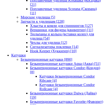
Поплавочные удилища Kosadaka (Косадака)
[21]
Поплавочные удилища Scorana (Скорана)
[11]
Морские удилища
[5]
Запчасти к удилищам
[228]
Хлысты и комли для спиннингов
[127]
Вершинки для фидера (квивертип)
[11]
Тюльпаны и кольца (вставки колец) для
удилищ
[54]
Чехлы для удилищ
[12]
Сигнализаторы поклевки
[14]
Hook Keeper (Хуккипер)
[10]
Катушки
Безынерционные катушки
[890]
Безынерционные катушки Aqua (Аква)
[51]
Безынерционные катушки Condor (Кондор)
[8]
Катушки безынерционные Condor
Ribcage
[4]
Катушки безынерционные Condor
Rollcage
[4]
Безынерционные катушки Daiwa (Дайва)
[19]
Безынерционные катушки Favorite (Фаворит)