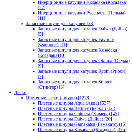
Инерционные катушки Kosadaka (Косадака)
[27]
Инерционные катушки Русснасть (Нельма)
[11]
Запасные шпули для катушек
[38]
Запасные шпули для катушек Daiwa (Дайва)
[5]
Запасные шпули для катушек Favorite
(Фаворит)
[11]
Запасные шпули для катушек Kosadaka
(Косадака)
[0]
Запасные шпули для катушек Okuma (Окума)
[9]
Запасные шпули для катушек Ryobi (Риоби)
[7]
Запасные шпули для катушек Stinger
(Стингер)
[6]
Лески
Плетеные лески (шнуры)
[1278]
Плетеные шнуры Aqua (Аква)
[537]
Плетеные шнуры Berkley (Беркли)
[22]
Плетеные шнуры Chimera (Химера)
[45]
Плетеные шнуры Daiwa (Дайва)
[20]
Плетеные шнуры Gamakatsu (Гамакатсу)
[5]
Плетеные шнуры Kosadaka (Косадака)
[375]