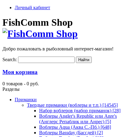
Личный кабинет
FishComm Shop
Добро пожаловать в рыболовный интернет-магазин!
Search:
Моя корзина
0 товаров -
0 руб.
Разделы
Приманки
Твердые приманки (воблеры и т.п.)
[14545]
Набор воблеров (набор приманок)
[28]
Воблеры Angler's Republic или Anre's
(Англерс Репаблик или Анрес)
[5]
Воблеры Aqua (Аква С.-Пб.)
[648]
Воблеры Bassday (Бассдей)
[2]