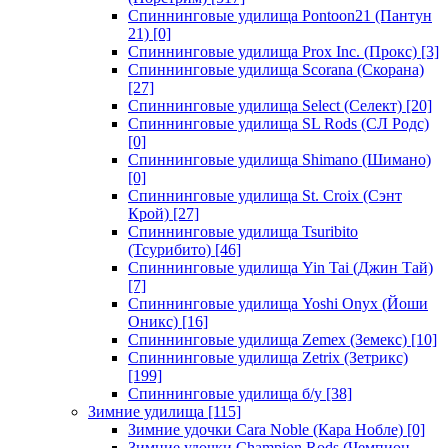
Спиннинговые удилища Pontoon21 (Пантун
21)
[0]
Спиннинговые удилища Prox Inc. (Прокс)
[3]
Спиннинговые удилища Scorana (Скорана)
[27]
Спиннинговые удилища Select (Селект)
[20]
Спиннинговые удилища SL Rods (СЛ Родс)
[0]
Спиннинговые удилища Shimano (Шимано)
[0]
Спиннинговые удилища St. Croix (Сэнт
Крой)
[27]
Спиннинговые удилища Tsuribito
(Тсурибито)
[46]
Спиннинговые удилища Yin Tai (Джин Тай)
[7]
Спиннинговые удилища Yoshi Onyx (Йоши
Оникс)
[16]
Спиннинговые удилища Zemex (Земекс)
[10]
Спиннинговые удилища Zetrix (Зетрикс)
[199]
Спиннинговые удилища б/у
[38]
Зимние удилища
[115]
Зимние удочки Cara Noble (Кара Нобле)
[0]
Зимние удочки Champion Rods (Чемпион