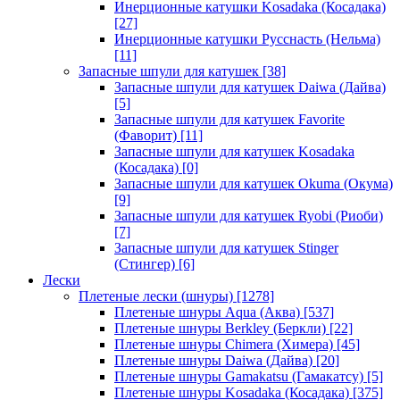
Инерционные катушки Kosadaka (Косадака)
[27]
Инерционные катушки Русснасть (Нельма)
[11]
Запасные шпули для катушек
[38]
Запасные шпули для катушек Daiwa (Дайва)
[5]
Запасные шпули для катушек Favorite
(Фаворит)
[11]
Запасные шпули для катушек Kosadaka
(Косадака)
[0]
Запасные шпули для катушек Okuma (Окума)
[9]
Запасные шпули для катушек Ryobi (Риоби)
[7]
Запасные шпули для катушек Stinger
(Стингер)
[6]
Лески
Плетеные лески (шнуры)
[1278]
Плетеные шнуры Aqua (Аква)
[537]
Плетеные шнуры Berkley (Беркли)
[22]
Плетеные шнуры Chimera (Химера)
[45]
Плетеные шнуры Daiwa (Дайва)
[20]
Плетеные шнуры Gamakatsu (Гамакатсу)
[5]
Плетеные шнуры Kosadaka (Косадака)
[375]