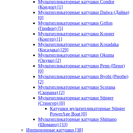
Мультипликаторные катушки Condor
(Кондор)
[1]
Мультипликаторные катушки Daiwa (Дайва)
[0]
Мультипликаторные катушки Grifon
(Грифон)
[5]
Мультипликаторные катушки Konger
(Конгер)
[1]
Мультипликаторные катушки Kosadaka
(Косадака)
[29]
Мультипликаторные катушки Okuma
(Окума)
[2]
Мультипликаторные катушки Penn (Пенн)
[0]
Мультипликаторные катушки Ryobi (Риоби)
[2]
Мультипликаторные катушки Scorana
(Скорана)
[2]
Мультипликаторные катушки Stinger
(Стингер)
[0]
Катушки мультипликаторные Stinger
PowerAge Boat
[0]
Мультипликаторные катушки Shimano
(Шимано)
[33]
Инерционные катушки
[38]