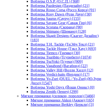
Воблеры O.S.P. (О.С.П.)
[368]
Воблеры Pazdesign (Паздизайн)
[21]
Воблеры Rosso Corsa (Россо Корса)
[91]
Воблеры Rosy Dawn (Рози Даун)
[30]
Воблеры Saurus (Саурус)
[155]
Воблеры Savage Gear (Саваж Гир)
[6]
Воблеры Scorana (Скорана)
[90]
Воблеры Shimano (Шимано)
[128]
Воблеры Skagit Designs (Скагит Дизайнс)
[183]
Воблеры T.H. Tackle (ТиЭйч Текл)
[21]
Воблеры Tackle House (Тэкл Хаус)
[693]
Воблеры Tiemco (Тиемко)
[30]
Воблеры Tsuribito (Тсурибито)
[1074]
Воблеры TsuYoki (Тсуеки)
[909]
Воблеры Vagabond (Вагабонд)
[22]
Воблеры Valley Hill (Волли Хилл)
[12]
Воблеры Verdict-baits (Вердикт)
[17]
Воблеры Yo-Zuri (DUEL / Yo-Zuri) (Ю-Зури
Дюэл)
[1547]
Воблеры Yoshi Onyx (Йоши Оникс)
[0]
Воблеры Zenith (Зенич)
[299]
Мягкие приманки (силикон, поролон)
[3466]
Мягкие приманки Akkoi (Аккои)
[165]
Мягкие приманки Berkley (Беркли)
[3]