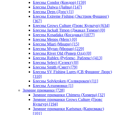
Блесны Condor (Кондор)
[159]
Блесны Daiwa (Дайва)
[147]
Блесны Deps (Дэпс)
[1]
Блесны Extreme Fishing (Экстрим Фишинг)
[367]
Блесны Grows Culture (Гровс Культур)
[634]
Блесны Jackall Timon (Джакал Тимон)
[0]
Блесны Kosadaka (Косадака)
[1077]
Блесны Mepps (Мепс)
[0]
Блесны Miari (Миари)
[15]
Блесны Myran (Мюран)
[229]
Блесны River Old (Ривер Олд)
[0]
Блесны Rublex (Рублекс, Раблекс)
[413]
Блесны Select (Селект)
[0]
Блесны Smith (Смит)
[79]
Блесны SV Fishing Lures (СВ Фишинг Люрс)
[310]
Блесны Solvkroken (Солвкрокен)
[11]
Блесны Алхимовки
[1]
Зимние приманки
[728]
Зимние приманки Chimera (Химера)
[32]
Зимние приманки Grows Culture (Гровс
Культур)
[194]
Зимние приманки Karismax (Каризмакс)
[101]