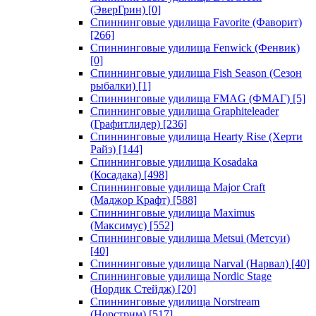
(ЭверГрин)
[0]
Спиннинговые удилища Favorite (Фаворит)
[266]
Спиннинговые удилища Fenwick (Фенвик)
[0]
Спиннинговые удилища Fish Season (Сезон
рыбалки)
[1]
Спиннинговые удилища FMAG (ФМАГ)
[5]
Спиннинговые удилища Graphiteleader
(Графитлидер)
[236]
Спиннинговые удилища Hearty Rise (Херти
Райз)
[144]
Спиннинговые удилища Kosadaka
(Косадака)
[498]
Спиннинговые удилища Major Craft
(Маджор Крафт)
[588]
Спиннинговые удилища Maximus
(Максимус)
[552]
Спиннинговые удилища Metsui (Метсуи)
[40]
Спиннинговые удилища Narval (Нарвал)
[40]
Спиннинговые удилища Nordic Stage
(Нордик Стейдж)
[20]
Спиннинговые удилища Norstream
(Норстрим)
[517]