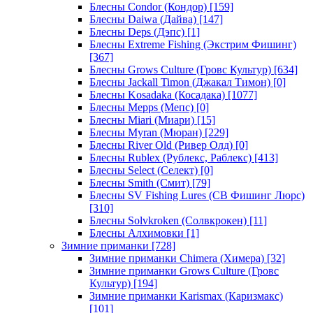
Блесны Condor (Кондор)
[159]
Блесны Daiwa (Дайва)
[147]
Блесны Deps (Дэпс)
[1]
Блесны Extreme Fishing (Экстрим Фишинг)
[367]
Блесны Grows Culture (Гровс Культур)
[634]
Блесны Jackall Timon (Джакал Тимон)
[0]
Блесны Kosadaka (Косадака)
[1077]
Блесны Mepps (Мепс)
[0]
Блесны Miari (Миари)
[15]
Блесны Myran (Мюран)
[229]
Блесны River Old (Ривер Олд)
[0]
Блесны Rublex (Рублекс, Раблекс)
[413]
Блесны Select (Селект)
[0]
Блесны Smith (Смит)
[79]
Блесны SV Fishing Lures (СВ Фишинг Люрс)
[310]
Блесны Solvkroken (Солвкрокен)
[11]
Блесны Алхимовки
[1]
Зимние приманки
[728]
Зимние приманки Chimera (Химера)
[32]
Зимние приманки Grows Culture (Гровс
Культур)
[194]
Зимние приманки Karismax (Каризмакс)
[101]