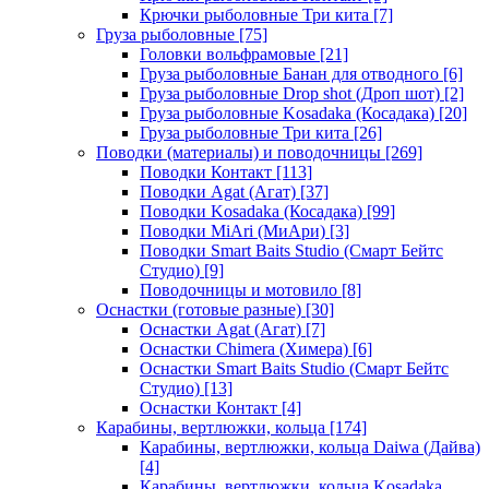
Крючки рыболовные Три кита
[7]
Груза рыболовные
[75]
Головки вольфрамовые
[21]
Груза рыболовные Банан для отводного
[6]
Груза рыболовные Drop shot (Дроп шот)
[2]
Груза рыболовные Kosadaka (Косадака)
[20]
Груза рыболовные Три кита
[26]
Поводки (материалы) и поводочницы
[269]
Поводки Контакт
[113]
Поводки Agat (Агат)
[37]
Поводки Kosadaka (Косадака)
[99]
Поводки MiAri (МиАри)
[3]
Поводки Smart Baits Studio (Смарт Бейтс
Студио)
[9]
Поводочницы и мотовило
[8]
Оснастки (готовые разные)
[30]
Оснастки Agat (Агат)
[7]
Оснастки Chimera (Химера)
[6]
Оснастки Smart Baits Studio (Смарт Бейтс
Студио)
[13]
Оснастки Контакт
[4]
Карабины, вертлюжки, кольца
[174]
Карабины, вертлюжки, кольца Daiwa (Дайва)
[4]
Карабины, вертлюжки, кольца Kosadaka