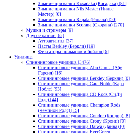
Зимние приманки Kosadaka (Косадака)
[81]
Зимние приманки Nils Master (Нильс
Мастер)
[0]
Зимние приманки Rapala (Рапала)
[50]
Зимние приманки Scorana (Скорана)
[270]
Мушки и стримеры
[9]
Другое разное
[62]
Аттрактанты
[37]
Пасты Berkley (Беркли)
[19]
Фиксаторы приманок и бойлов
[6]
Удилища
Спиннинговые удилища
[3476]
Спиннинговые удилища Abu Garcia (Абу
Гарсия)
[16]
Спиннинговые удилища Berkley (Беркли)
[0]
Спиннинговые удилища Cara Noble (Кара
Нобле)
[93]
Спиннинговые удилища CD Rods (СиДи
Родс)
[44]
Спиннинговые удилища Champion Rods
(Чемпион Родс)
[15]
Спиннинговые удилища Condor (Кондор)
[8]
Спиннинговые удилища Crony (Крони)
[0]
Спиннинговые удилища Daiwa (Дайва)
[0]
Спиннинговые удилища EverGreen