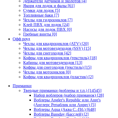
Держатели датчиков и эхолотов
[4]
Якоря для лодок и фалы
[61]
Сумки для лодок
[5]
Топливные баки
[7]
Чехлы для гидроциклов
[7]
Клей ПВХ для лодок
[24]
Насосы для лодок ПВХ
[0]
Гребные винты
[0]
Офф роуд
Чехлы для квадроциклов (ATV)
[20]
Чехлы для мотовездеходов (SSV)
[15]
Чехлы для снегоходов
[42]
Кофры для квадроциклов (текстиль)
[18]
Кабины для мотовездеходов
[13]
Кофры для снегоходов (текстиль)
[15]
Чехлы для мотоциклов
[0]
Кофры для квадроциклов (пластик)
[2]
Приманки
Твердые приманки (воблеры и т.п.)
[14545]
Набор воблеров (набор приманок)
[28]
Воблеры Angler's Republic или Anre's
(Англерс Репаблик или Анрес)
[5]
Воблеры Aqua (Аква С.-Пб.)
[648]
Воблеры Bassday (Бассдей)
[2]