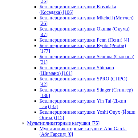
[35]
Безынерционные катушки Kosadaka
(Косадака)
[106]
Безынерционные катушки Mitchell (Митчел)
[26]
Безынерционные катушки Okuma (Окума)
[47]
Безынерционные катушки Penn (Пенн)
[4]
Безынерционные катушки Ryobi (Риоби)
[177]
Безынерционные катушки Scorana (Скорана)
[31]
Безынерционные катушки Shimano
(Шимано)
[161]
Безынерционные катушки SPRO (СПРО)
[42]
Безынерционные катушки Stinger (Стингер)
[136]
Безынерционные катушки Yin Tai (Джин
Тай)
[32]
Безынерционные катушки Yoshi Onyx (Йоши
Оникс)
[15]
Мультипликаторные катушки
[75]
Мультипликаторные катушки Abu Garcia
(Абу Гарсия)
[0]