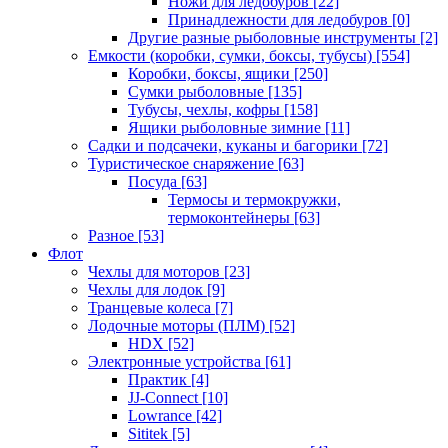
Ножи для ледобуров
[22]
Принадлежности для ледобуров
[0]
Другие разные рыболовные инструменты
[2]
Емкости (коробки, сумки, боксы, тубусы)
[554]
Коробки, боксы, ящики
[250]
Сумки рыболовные
[135]
Тубусы, чехлы, кофры
[158]
Ящики рыболовные зимние
[11]
Садки и подсачеки, куканы и багорики
[72]
Туристическое снаряжение
[63]
Посуда
[63]
Термосы и термокружки,
термоконтейнеры
[63]
Разное
[53]
Флот
Чехлы для моторов
[23]
Чехлы для лодок
[9]
Транцевые колеса
[7]
Лодочные моторы (ПЛМ)
[52]
HDX
[52]
Электронные устройства
[61]
Практик
[4]
JJ-Connect
[10]
Lowrance
[42]
Sititek
[5]