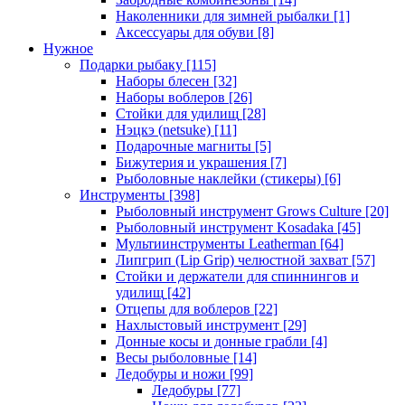
Наколенники для зимней рыбалки
[1]
Аксессуары для обуви
[8]
Нужное
Подарки рыбаку
[115]
Наборы блесен
[32]
Наборы воблеров
[26]
Стойки для удилищ
[28]
Нэцкэ (netsuke)
[11]
Подарочные магниты
[5]
Бижутерия и украшения
[7]
Рыболовные наклейки (стикеры)
[6]
Инструменты
[398]
Рыболовный инструмент Grows Culture
[20]
Рыболовный инструмент Kosadaka
[45]
Мультиинструменты Leatherman
[64]
Липгрип (Lip Grip) челюстной захват
[57]
Стойки и держатели для спиннингов и
удилищ
[42]
Отцепы для воблеров
[22]
Нахлыстовый инструмент
[29]
Донные косы и донные грабли
[4]
Весы рыболовные
[14]
Ледобуры и ножи
[99]
Ледобуры
[77]