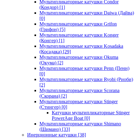
Мультипликаторные катушки Condor
(Кондор)
[1]
Мультипликаторные катушки Daiwa (Дайва)
[0]
Мультипликаторные катушки Grifon
(Грифон)
[5]
Мультипликаторные катушки Konger
(Конгер)
[1]
Мультипликаторные катушки Kosadaka
(Косадака)
[29]
Мультипликаторные катушки Okuma
(Окума)
[2]
Мультипликаторные катушки Penn (Пенн)
[0]
Мультипликаторные катушки Ryobi (Риоби)
[2]
Мультипликаторные катушки Scorana
(Скорана)
[2]
Мультипликаторные катушки Stinger
(Стингер)
[0]
Катушки мультипликаторные Stinger
PowerAge Boat
[0]
Мультипликаторные катушки Shimano
(Шимано)
[33]
Инерционные катушки
[38]