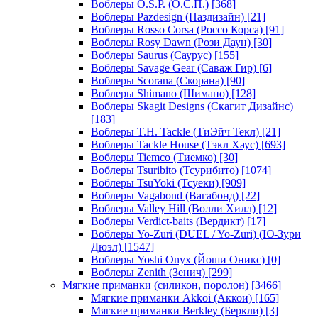
Воблеры O.S.P. (О.С.П.)
[368]
Воблеры Pazdesign (Паздизайн)
[21]
Воблеры Rosso Corsa (Россо Корса)
[91]
Воблеры Rosy Dawn (Рози Даун)
[30]
Воблеры Saurus (Саурус)
[155]
Воблеры Savage Gear (Саваж Гир)
[6]
Воблеры Scorana (Скорана)
[90]
Воблеры Shimano (Шимано)
[128]
Воблеры Skagit Designs (Скагит Дизайнс)
[183]
Воблеры T.H. Tackle (ТиЭйч Текл)
[21]
Воблеры Tackle House (Тэкл Хаус)
[693]
Воблеры Tiemco (Тиемко)
[30]
Воблеры Tsuribito (Тсурибито)
[1074]
Воблеры TsuYoki (Тсуеки)
[909]
Воблеры Vagabond (Вагабонд)
[22]
Воблеры Valley Hill (Волли Хилл)
[12]
Воблеры Verdict-baits (Вердикт)
[17]
Воблеры Yo-Zuri (DUEL / Yo-Zuri) (Ю-Зури
Дюэл)
[1547]
Воблеры Yoshi Onyx (Йоши Оникс)
[0]
Воблеры Zenith (Зенич)
[299]
Мягкие приманки (силикон, поролон)
[3466]
Мягкие приманки Akkoi (Аккои)
[165]
Мягкие приманки Berkley (Беркли)
[3]