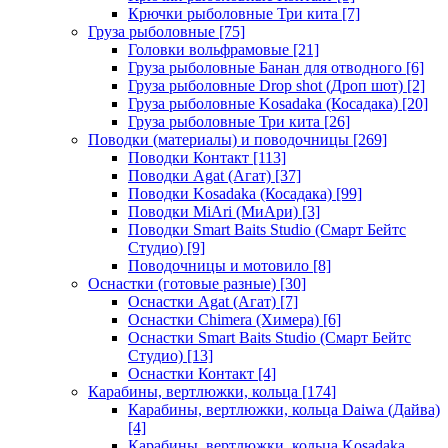
Крючки рыболовные Три кита
[7]
Груза рыболовные
[75]
Головки вольфрамовые
[21]
Груза рыболовные Банан для отводного
[6]
Груза рыболовные Drop shot (Дроп шот)
[2]
Груза рыболовные Kosadaka (Косадака)
[20]
Груза рыболовные Три кита
[26]
Поводки (материалы) и поводочницы
[269]
Поводки Контакт
[113]
Поводки Agat (Агат)
[37]
Поводки Kosadaka (Косадака)
[99]
Поводки MiAri (МиАри)
[3]
Поводки Smart Baits Studio (Смарт Бейтс
Студио)
[9]
Поводочницы и мотовило
[8]
Оснастки (готовые разные)
[30]
Оснастки Agat (Агат)
[7]
Оснастки Chimera (Химера)
[6]
Оснастки Smart Baits Studio (Смарт Бейтс
Студио)
[13]
Оснастки Контакт
[4]
Карабины, вертлюжки, кольца
[174]
Карабины, вертлюжки, кольца Daiwa (Дайва)
[4]
Карабины, вертлюжки, кольца Kosadaka