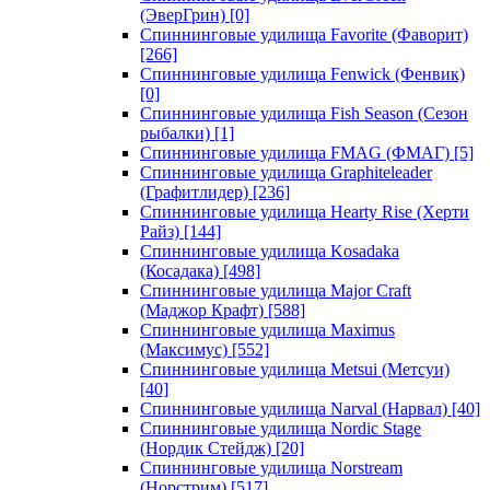
(ЭверГрин)
[0]
Спиннинговые удилища Favorite (Фаворит)
[266]
Спиннинговые удилища Fenwick (Фенвик)
[0]
Спиннинговые удилища Fish Season (Сезон
рыбалки)
[1]
Спиннинговые удилища FMAG (ФМАГ)
[5]
Спиннинговые удилища Graphiteleader
(Графитлидер)
[236]
Спиннинговые удилища Hearty Rise (Херти
Райз)
[144]
Спиннинговые удилища Kosadaka
(Косадака)
[498]
Спиннинговые удилища Major Craft
(Маджор Крафт)
[588]
Спиннинговые удилища Maximus
(Максимус)
[552]
Спиннинговые удилища Metsui (Метсуи)
[40]
Спиннинговые удилища Narval (Нарвал)
[40]
Спиннинговые удилища Nordic Stage
(Нордик Стейдж)
[20]
Спиннинговые удилища Norstream
(Норстрим)
[517]