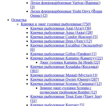
Лески флюрокарбоновые Varivas (Варивас)
[3]
Лески флюрокарбоновые Yoshi Onyx (Йоши
Оникс)
[2]
Оснастка
Крючки и джиг головки рыболовные
[750]
Крючки рыболовные Agat (Агат)
[36]
Крючки рыболовные Aqua (Аква)
[28]
Крючки рыболовные Condor (Кондор)
[5]
Крючки рыболовные Deps (Дэпс)
[12]
Крючки рыболовные Excalibur (Экскалибур)
[0]
Крючки рыболовные Grifon (Грифон)
[1]
Крючки рыболовные Kamatsu (Каматсу)
[22]
Джиг головки Kamatsu Jig Heads
[22]
Крючки рыболовные Kosadaka (Косадака)
[301]
Крючки рыболовные Mustad (Мустад)
[3]
Крючки рыболовные Owner (Овнер)
[287]
Крючки рыболовные Scorana (Скорана)
[12]
Зимние джиг-головки Scorana с
подвесным тройником Bomber
[12]
Крючки рыболовные Trout Zone (Траут Зон)
[31]
Крючки рыболовные Контакт
[5]