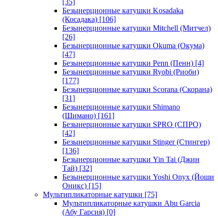
[35]
Безынерционные катушки Kosadaka
(Косадака)
[106]
Безынерционные катушки Mitchell (Митчел)
[26]
Безынерционные катушки Okuma (Окума)
[47]
Безынерционные катушки Penn (Пенн)
[4]
Безынерционные катушки Ryobi (Риоби)
[177]
Безынерционные катушки Scorana (Скорана)
[31]
Безынерционные катушки Shimano
(Шимано)
[161]
Безынерционные катушки SPRO (СПРО)
[42]
Безынерционные катушки Stinger (Стингер)
[136]
Безынерционные катушки Yin Tai (Джин
Тай)
[32]
Безынерционные катушки Yoshi Onyx (Йоши
Оникс)
[15]
Мультипликаторные катушки
[75]
Мультипликаторные катушки Abu Garcia
(Абу Гарсия)
[0]