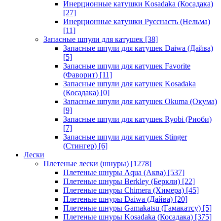
Инерционные катушки Kosadaka (Косадака)
[27]
Инерционные катушки Русснасть (Нельма)
[11]
Запасные шпули для катушек
[38]
Запасные шпули для катушек Daiwa (Дайва)
[5]
Запасные шпули для катушек Favorite
(Фаворит)
[11]
Запасные шпули для катушек Kosadaka
(Косадака)
[0]
Запасные шпули для катушек Okuma (Окума)
[9]
Запасные шпули для катушек Ryobi (Риоби)
[7]
Запасные шпули для катушек Stinger
(Стингер)
[6]
Лески
Плетеные лески (шнуры)
[1278]
Плетеные шнуры Aqua (Аква)
[537]
Плетеные шнуры Berkley (Беркли)
[22]
Плетеные шнуры Chimera (Химера)
[45]
Плетеные шнуры Daiwa (Дайва)
[20]
Плетеные шнуры Gamakatsu (Гамакатсу)
[5]
Плетеные шнуры Kosadaka (Косадака)
[375]