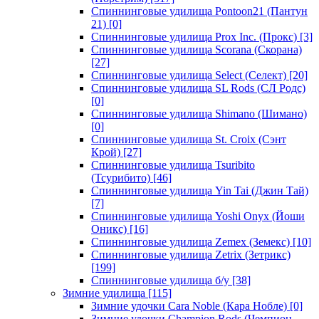
Спиннинговые удилища Pontoon21 (Пантун
21)
[0]
Спиннинговые удилища Prox Inc. (Прокс)
[3]
Спиннинговые удилища Scorana (Скорана)
[27]
Спиннинговые удилища Select (Селект)
[20]
Спиннинговые удилища SL Rods (СЛ Родс)
[0]
Спиннинговые удилища Shimano (Шимано)
[0]
Спиннинговые удилища St. Croix (Сэнт
Крой)
[27]
Спиннинговые удилища Tsuribito
(Тсурибито)
[46]
Спиннинговые удилища Yin Tai (Джин Тай)
[7]
Спиннинговые удилища Yoshi Onyx (Йоши
Оникс)
[16]
Спиннинговые удилища Zemex (Земекс)
[10]
Спиннинговые удилища Zetrix (Зетрикс)
[199]
Спиннинговые удилища б/у
[38]
Зимние удилища
[115]
Зимние удочки Cara Noble (Кара Нобле)
[0]
Зимние удочки Champion Rods (Чемпион