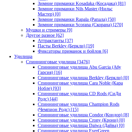
Зимние приманки Kosadaka (Косадака)
[81]
Зимние приманки Nils Master (Нильс
Мастер)
[0]
Зимние приманки Rapala (Рапала)
[50]
Зимние приманки Scorana (Скорана)
[270]
Мушки и стримеры
[9]
Другое разное
[62]
Аттрактанты
[37]
Пасты Berkley (Беркли)
[19]
Фиксаторы приманок и бойлов
[6]
Удилища
Спиннинговые удилища
[3476]
Спиннинговые удилища Abu Garcia (Абу
Гарсия)
[16]
Спиннинговые удилища Berkley (Беркли)
[0]
Спиннинговые удилища Cara Noble (Кара
Нобле)
[93]
Спиннинговые удилища CD Rods (СиДи
Родс)
[44]
Спиннинговые удилища Champion Rods
(Чемпион Родс)
[15]
Спиннинговые удилища Condor (Кондор)
[8]
Спиннинговые удилища Crony (Крони)
[0]
Спиннинговые удилища Daiwa (Дайва)
[0]
Спиннинговые удилища EverGreen