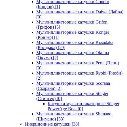
Мультипликаторные катушки Condor
(Кондор)
[1]
Мультипликаторные катушки Daiwa (Дайва)
[0]
Мультипликаторные катушки Grifon
(Грифон)
[5]
Мультипликаторные катушки Konger
(Конгер)
[1]
Мультипликаторные катушки Kosadaka
(Косадака)
[29]
Мультипликаторные катушки Okuma
(Окума)
[2]
Мультипликаторные катушки Penn (Пенн)
[0]
Мультипликаторные катушки Ryobi (Риоби)
[2]
Мультипликаторные катушки Scorana
(Скорана)
[2]
Мультипликаторные катушки Stinger
(Стингер)
[0]
Катушки мультипликаторные Stinger
PowerAge Boat
[0]
Мультипликаторные катушки Shimano
(Шимано)
[33]
Инерционные катушки
[38]