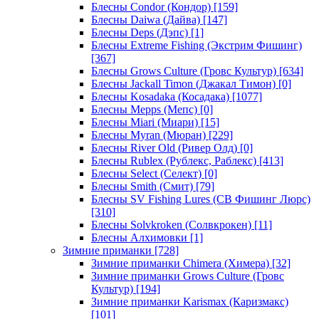
Блесны Condor (Кондор)
[159]
Блесны Daiwa (Дайва)
[147]
Блесны Deps (Дэпс)
[1]
Блесны Extreme Fishing (Экстрим Фишинг)
[367]
Блесны Grows Culture (Гровс Культур)
[634]
Блесны Jackall Timon (Джакал Тимон)
[0]
Блесны Kosadaka (Косадака)
[1077]
Блесны Mepps (Мепс)
[0]
Блесны Miari (Миари)
[15]
Блесны Myran (Мюран)
[229]
Блесны River Old (Ривер Олд)
[0]
Блесны Rublex (Рублекс, Раблекс)
[413]
Блесны Select (Селект)
[0]
Блесны Smith (Смит)
[79]
Блесны SV Fishing Lures (СВ Фишинг Люрс)
[310]
Блесны Solvkroken (Солвкрокен)
[11]
Блесны Алхимовки
[1]
Зимние приманки
[728]
Зимние приманки Chimera (Химера)
[32]
Зимние приманки Grows Culture (Гровс
Культур)
[194]
Зимние приманки Karismax (Каризмакс)
[101]