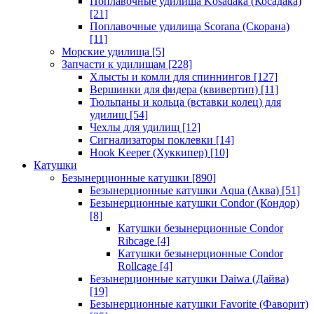
Поплавочные удилища Kosadaka (Косадака)
[21]
Поплавочные удилища Scorana (Скорана)
[11]
Морские удилища
[5]
Запчасти к удилищам
[228]
Хлысты и комли для спиннингов
[127]
Вершинки для фидера (квивертип)
[11]
Тюльпаны и кольца (вставки колец) для
удилищ
[54]
Чехлы для удилищ
[12]
Сигнализаторы поклевки
[14]
Hook Keeper (Хуккипер)
[10]
Катушки
Безынерционные катушки
[890]
Безынерционные катушки Aqua (Аква)
[51]
Безынерционные катушки Condor (Кондор)
[8]
Катушки безынерционные Condor
Ribcage
[4]
Катушки безынерционные Condor
Rollcage
[4]
Безынерционные катушки Daiwa (Дайва)
[19]
Безынерционные катушки Favorite (Фаворит)