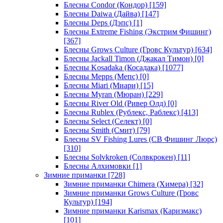
Блесны Condor (Кондор)
[159]
Блесны Daiwa (Дайва)
[147]
Блесны Deps (Дэпс)
[1]
Блесны Extreme Fishing (Экстрим Фишинг)
[367]
Блесны Grows Culture (Гровс Культур)
[634]
Блесны Jackall Timon (Джакал Тимон)
[0]
Блесны Kosadaka (Косадака)
[1077]
Блесны Mepps (Мепс)
[0]
Блесны Miari (Миари)
[15]
Блесны Myran (Мюран)
[229]
Блесны River Old (Ривер Олд)
[0]
Блесны Rublex (Рублекс, Раблекс)
[413]
Блесны Select (Селект)
[0]
Блесны Smith (Смит)
[79]
Блесны SV Fishing Lures (СВ Фишинг Люрс)
[310]
Блесны Solvkroken (Солвкрокен)
[11]
Блесны Алхимовки
[1]
Зимние приманки
[728]
Зимние приманки Chimera (Химера)
[32]
Зимние приманки Grows Culture (Гровс
Культур)
[194]
Зимние приманки Karismax (Каризмакс)
[101]