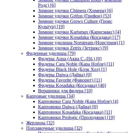
Родс)
[6]
Зимние удочки Chimera (Химера)
[6]
Зимние удочки Grifon (Грифон)
[53]
Зимние удочки Grows Culture (Гровс
Культур)
[19]
Зимние удочки Karismax (Карисмакс)
[4]
Зимние удочки Kosadaka (Косадака)
[17]
Зимние удилища Norstream (Норстрим)
[1]
Зимние удочки Zetrix (Зетрикс)
[9]
Фидерные удилища
[79]
Фидеры Aqua (Аква С.-Пб.)
[0]
Фидеры Cara Noble (Кара Нобле)
[11]
Фидеры Black Hole (Блэк Хол)
[1]
Фидеры Daiwa (Дайва)
[0]
Фидеры Favorite (Фаворит)
[11]
Фидеры Kosadaka (Косадака)
[46]
Вершинки для фидера
[10]
Карповые удилища
[34]
Карповики Cara Noble (Кара Нобле)
[4]
Карповики Daiwa (Дайва)
[0]
Карповики Kosadaka (Косадака)
[11]
Карповики Prologic (Пролоджик)
[19]
Жерлицы
[32]
Поплавочные удилища
[32]