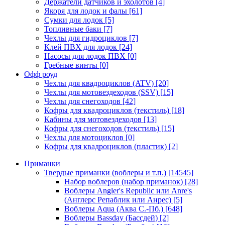
Держатели датчиков и эхолотов
[4]
Якоря для лодок и фалы
[61]
Сумки для лодок
[5]
Топливные баки
[7]
Чехлы для гидроциклов
[7]
Клей ПВХ для лодок
[24]
Насосы для лодок ПВХ
[0]
Гребные винты
[0]
Офф роуд
Чехлы для квадроциклов (ATV)
[20]
Чехлы для мотовездеходов (SSV)
[15]
Чехлы для снегоходов
[42]
Кофры для квадроциклов (текстиль)
[18]
Кабины для мотовездеходов
[13]
Кофры для снегоходов (текстиль)
[15]
Чехлы для мотоциклов
[0]
Кофры для квадроциклов (пластик)
[2]
Приманки
Твердые приманки (воблеры и т.п.)
[14545]
Набор воблеров (набор приманок)
[28]
Воблеры Angler's Republic или Anre's
(Англерс Репаблик или Анрес)
[5]
Воблеры Aqua (Аква С.-Пб.)
[648]
Воблеры Bassday (Бассдей)
[2]