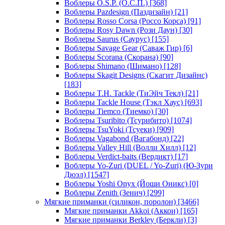
Воблеры O.S.P. (О.С.П.)
[368]
Воблеры Pazdesign (Паздизайн)
[21]
Воблеры Rosso Corsa (Россо Корса)
[91]
Воблеры Rosy Dawn (Рози Даун)
[30]
Воблеры Saurus (Саурус)
[155]
Воблеры Savage Gear (Саваж Гир)
[6]
Воблеры Scorana (Скорана)
[90]
Воблеры Shimano (Шимано)
[128]
Воблеры Skagit Designs (Скагит Дизайнс)
[183]
Воблеры T.H. Tackle (ТиЭйч Текл)
[21]
Воблеры Tackle House (Тэкл Хаус)
[693]
Воблеры Tiemco (Тиемко)
[30]
Воблеры Tsuribito (Тсурибито)
[1074]
Воблеры TsuYoki (Тсуеки)
[909]
Воблеры Vagabond (Вагабонд)
[22]
Воблеры Valley Hill (Волли Хилл)
[12]
Воблеры Verdict-baits (Вердикт)
[17]
Воблеры Yo-Zuri (DUEL / Yo-Zuri) (Ю-Зури
Дюэл)
[1547]
Воблеры Yoshi Onyx (Йоши Оникс)
[0]
Воблеры Zenith (Зенич)
[299]
Мягкие приманки (силикон, поролон)
[3466]
Мягкие приманки Akkoi (Аккои)
[165]
Мягкие приманки Berkley (Беркли)
[3]