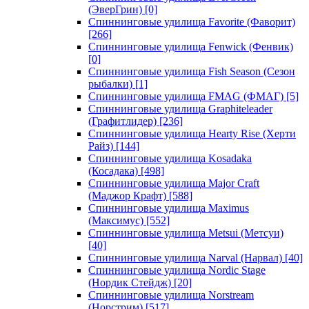
(ЭверГрин)
[0]
Спиннинговые удилища Favorite (Фаворит)
[266]
Спиннинговые удилища Fenwick (Фенвик)
[0]
Спиннинговые удилища Fish Season (Сезон
рыбалки)
[1]
Спиннинговые удилища FMAG (ФМАГ)
[5]
Спиннинговые удилища Graphiteleader
(Графитлидер)
[236]
Спиннинговые удилища Hearty Rise (Херти
Райз)
[144]
Спиннинговые удилища Kosadaka
(Косадака)
[498]
Спиннинговые удилища Major Craft
(Маджор Крафт)
[588]
Спиннинговые удилища Maximus
(Максимус)
[552]
Спиннинговые удилища Metsui (Метсуи)
[40]
Спиннинговые удилища Narval (Нарвал)
[40]
Спиннинговые удилища Nordic Stage
(Нордик Стейдж)
[20]
Спиннинговые удилища Norstream
(Норстрим)
[517]