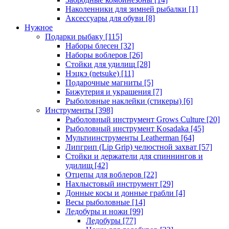
Наколенники для зимней рыбалки
[1]
Аксессуары для обуви
[8]
Нужное
Подарки рыбаку
[115]
Наборы блесен
[32]
Наборы воблеров
[26]
Стойки для удилищ
[28]
Нэцкэ (netsuke)
[11]
Подарочные магниты
[5]
Бижутерия и украшения
[7]
Рыболовные наклейки (стикеры)
[6]
Инструменты
[398]
Рыболовный инструмент Grows Culture
[20]
Рыболовный инструмент Kosadaka
[45]
Мультиинструменты Leatherman
[64]
Липгрип (Lip Grip) челюстной захват
[57]
Стойки и держатели для спиннингов и
удилищ
[42]
Отцепы для воблеров
[22]
Нахлыстовый инструмент
[29]
Донные косы и донные грабли
[4]
Весы рыболовные
[14]
Ледобуры и ножи
[99]
Ледобуры
[77]