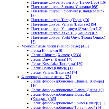
Плетеные шнуры Power Pro (Пауэр Про)
[16]
Плетеные шнуры Scorana (Скорана)
[68]
Плетеные шнуры Spiderwire (Спайдервайр)
[8]
Плетеные шнуры Toray (Торей)
[9]
Плетеные шнуры Varivas (Варивас)
[94]
Плетеные шнуры Yamatoyo (Яматойо)
[12]
Плетеные шнуры YGK (ЮДжиКей)
[62]
Плетеные шнуры Yoshi Onyx (Йоши Оникс)
[5]
Монофильные лески (нейлоновые)
[411]
Леска Клинская
[0]
Лески Chimera (Химера)
[233]
Лески Daiwa (Дайва)
[48]
Лески Kosadaka (Косадака)
[39]
Лески Owner (Овнер)
[17]
Лески Varivas (Варивас)
[74]
Флюрокарбоновые лески
[75]
Лески флюрокарбоновые Chimera (Химера)
[16]
Лески флюрокарбоновые Daiwa (Дайва)
[0]
Лески флюрокарбоновые Kosadaka
(Косадака)
[45]
Лески флюрокарбоновые Owner (Овнер)
[5]
Лески флюрокарбоновые Toray (Торей)
[4]