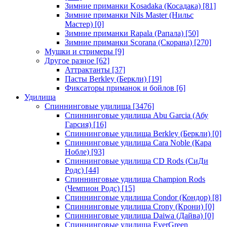
Зимние приманки Kosadaka (Косадака)
[81]
Зимние приманки Nils Master (Нильс
Мастер)
[0]
Зимние приманки Rapala (Рапала)
[50]
Зимние приманки Scorana (Скорана)
[270]
Мушки и стримеры
[9]
Другое разное
[62]
Аттрактанты
[37]
Пасты Berkley (Беркли)
[19]
Фиксаторы приманок и бойлов
[6]
Удилища
Спиннинговые удилища
[3476]
Спиннинговые удилища Abu Garcia (Абу
Гарсия)
[16]
Спиннинговые удилища Berkley (Беркли)
[0]
Спиннинговые удилища Cara Noble (Кара
Нобле)
[93]
Спиннинговые удилища CD Rods (СиДи
Родс)
[44]
Спиннинговые удилища Champion Rods
(Чемпион Родс)
[15]
Спиннинговые удилища Condor (Кондор)
[8]
Спиннинговые удилища Crony (Крони)
[0]
Спиннинговые удилища Daiwa (Дайва)
[0]
Спиннинговые удилища EverGreen