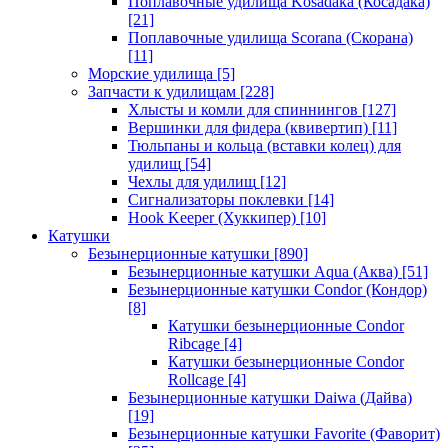
Поплавочные удилища Kosadaka (Косадака)
[21]
Поплавочные удилища Scorana (Скорана)
[11]
Морские удилища
[5]
Запчасти к удилищам
[228]
Хлысты и комли для спиннингов
[127]
Вершинки для фидера (квивертип)
[11]
Тюльпаны и кольца (вставки колец) для
удилищ
[54]
Чехлы для удилищ
[12]
Сигнализаторы поклевки
[14]
Hook Keeper (Хуккипер)
[10]
Катушки
Безынерционные катушки
[890]
Безынерционные катушки Aqua (Аква)
[51]
Безынерционные катушки Condor (Кондор)
[8]
Катушки безынерционные Condor
Ribcage
[4]
Катушки безынерционные Condor
Rollcage
[4]
Безынерционные катушки Daiwa (Дайва)
[19]
Безынерционные катушки Favorite (Фаворит)