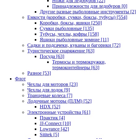
Ножи для ледобуров
[22]
Принадлежности для ледобуров
[0]
Другие разные рыболовные инструменты
[2]
Емкости (коробки, сумки, боксы, тубусы)
[554]
Коробки, боксы, ящики
[250]
Сумки рыболовные
[135]
Тубусы, чехлы, кофры
[158]
Ящики рыболовные зимние
[11]
Садки и подсачеки, куканы и багорики
[72]
Туристическое снаряжение
[63]
Посуда
[63]
Термосы и термокружки,
термоконтейнеры
[63]
Разное
[53]
Флот
Чехлы для моторов
[23]
Чехлы для лодок
[9]
Транцевые колеса
[7]
Лодочные моторы (ПЛМ)
[52]
HDX
[52]
Электронные устройства
[61]
Практик
[4]
JJ-Connect
[10]
Lowrance
[42]
Sititek
[5]