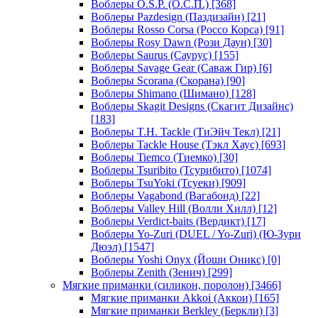
Воблеры O.S.P. (О.С.П.)
[368]
Воблеры Pazdesign (Паздизайн)
[21]
Воблеры Rosso Corsa (Россо Корса)
[91]
Воблеры Rosy Dawn (Рози Даун)
[30]
Воблеры Saurus (Саурус)
[155]
Воблеры Savage Gear (Саваж Гир)
[6]
Воблеры Scorana (Скорана)
[90]
Воблеры Shimano (Шимано)
[128]
Воблеры Skagit Designs (Скагит Дизайнс)
[183]
Воблеры T.H. Tackle (ТиЭйч Текл)
[21]
Воблеры Tackle House (Тэкл Хаус)
[693]
Воблеры Tiemco (Тиемко)
[30]
Воблеры Tsuribito (Тсурибито)
[1074]
Воблеры TsuYoki (Тсуеки)
[909]
Воблеры Vagabond (Вагабонд)
[22]
Воблеры Valley Hill (Волли Хилл)
[12]
Воблеры Verdict-baits (Вердикт)
[17]
Воблеры Yo-Zuri (DUEL / Yo-Zuri) (Ю-Зури
Дюэл)
[1547]
Воблеры Yoshi Onyx (Йоши Оникс)
[0]
Воблеры Zenith (Зенич)
[299]
Мягкие приманки (силикон, поролон)
[3466]
Мягкие приманки Akkoi (Аккои)
[165]
Мягкие приманки Berkley (Беркли)
[3]