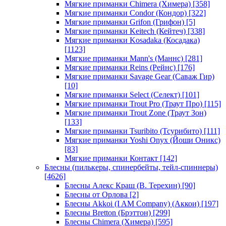
Мягкие приманки Chimera (Химера)
[358]
Мягкие приманки Condor (Кондор)
[322]
Мягкие приманки Grifon (Грифон)
[5]
Мягкие приманки Keitech (Кейтеч)
[338]
Мягкие приманки Kosadaka (Косадака)
[1123]
Мягкие приманки Mann's (Маннс)
[281]
Мягкие приманки Reins (Рейнс)
[176]
Мягкие приманки Savage Gear (Саваж Гир)
[10]
Мягкие приманки Select (Селект)
[101]
Мягкие приманки Trout Pro (Траут Про)
[115]
Мягкие приманки Trout Zone (Траут Зон)
[133]
Мягкие приманки Tsuribito (Тсурибито)
[111]
Мягкие приманки Yoshi Onyx (Йоши Оникс)
[83]
Мягкие приманки Контакт
[142]
Блесны (пилькеры, спинербейты, тейл-спиннеры)
[4626]
Блесны Алекс Краш (В. Терехин)
[90]
Блесны от Орлова
[2]
Блесны Akkoi (I AM Company) (Аккои)
[197]
Блесны Bretton (Брэттон)
[299]
Блесны Chimera (Химера)
[595]