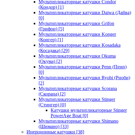
Мультипликаторные катушки Condor
(Кондор)
[1]
Мультипликаторные катушки Daiwa (Дайва)
[0]
Мультипликаторные катушки Grifon
(Грифон)
[5]
Мультипликаторные катушки Konger
(Конгер)
[1]
Мультипликаторные катушки Kosadaka
(Косадака)
[29]
Мультипликаторные катушки Okuma
(Окума)
[2]
Мультипликаторные катушки Penn (Пенн)
[0]
Мультипликаторные катушки Ryobi (Риоби)
[2]
Мультипликаторные катушки Scorana
(Скорана)
[2]
Мультипликаторные катушки Stinger
(Стингер)
[0]
Катушки мультипликаторные Stinger
PowerAge Boat
[0]
Мультипликаторные катушки Shimano
(Шимано)
[33]
Инерционные катушки
[38]