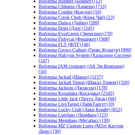
Воблеры Bomber (Бомбер)
[12]
Воблеры Chimera (Химера)
[733]
Воблеры Condor (Кондор)
[16]
Воблеры Creek Chub (Крик Чаб)
[23]
Воблеры Daiwa (Дайва)
[209]
Воблеры Deps (Дэпс)
[245]
Воблеры EverGreen (Эвергрин)
[70]
Воблеры Fishycat (Фишикет)
[508]
Воблеры FLT (ФЛТ)
[46]
Воблеры Grows Culture (Гровс Культур)
[999]
Воблеры Halcyon System (Хальцион Систем)
[147]
Воблеры IAM company (Ай Эм Компани)
[16]
Воблеры Jackall (Шакал)
[1157]
Воблеры Jackall Timon (Шакал Тимон)
[320]
Воблеры Jackson (Джэксон)
[178]
Воблеры Kosadaka (Косадака)
[2345]
Воблеры Little Jack (Литтл Джэк)
[66]
Воблеры LiveTarget (ЛайвТаргет)
[0]
Воблеры Lucky Craft (Лаки Крафт)
[852]
Воблеры Lurefans (Люрфанс)
[23]
Воблеры Megabass (Мегабасс)
[39]
Воблеры MZ Custom Lures (МЗэт Кастом
Люрс)
[30]