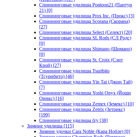
Спиннинговые удилища Pontoon21 (Пантун
21)
[0]
Спиннинговые удилища Prox Inc. (Прокс)
[3]
Спиннинговые удилища Scorana (Скорана)
[27]
Спиннинговые удилища Select (Селект)
[20]
Спиннинговые удилища SL Rods (СЛ Родс)
[0]
Спиннинговые удилища Shimano (Шимано)
[0]
Спиннинговые удилища St. Croix (Сэнт
Крой)
[27]
Спиннинговые удилища Tsuribito
(Тсурибито)
[46]
Спиннинговые удилища Yin Tai (Джин Тай)
[7]
Спиннинговые удилища Yoshi Onyx (Йоши
Оникс)
[16]
Спиннинговые удилища Zemex (Земекс)
[10]
Спиннинговые удилища Zetrix (Зетрикс)
[199]
Спиннинговые удилища б/у
[38]
Зимние удилища
[115]
Зимние удочки Cara Noble (Кара Нобле)
[0]
Зимние удочки Champion Rods (Чемпион