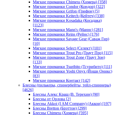
Мягкие приманки Chimera (Химера)
[358]
Мягкие приманки Condor (Кондор)
[322]
Мягкие приманки Grifon (Грифон)
[5]
Мягкие приманки Keitech (Кейтеч)
[338]
Мягкие приманки Kosadaka (Косадака)
[1123]
Мягкие приманки Mann's (Маннс)
[281]
Мягкие приманки Reins (Рейнс)
[176]
Мягкие приманки Savage Gear (Саваж Гир)
[10]
Мягкие приманки Select (Селект)
[101]
Мягкие приманки Trout Pro (Траут Про)
[115]
Мягкие приманки Trout Zone (Траут Зон)
[133]
Мягкие приманки Tsuribito (Тсурибито)
[111]
Мягкие приманки Yoshi Onyx (Йоши Оникс)
[83]
Мягкие приманки Контакт
[142]
Блесны (пилькеры, спинербейты, тейл-спиннеры)
[4626]
Блесны Алекс Краш (В. Терехин)
[90]
Блесны от Орлова
[2]
Блесны Akkoi (I AM Company) (Аккои)
[197]
Блесны Bretton (Брэттон)
[299]
Блесны Chimera (Химера)
[595]