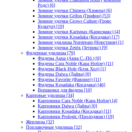
Родс)
[6]
Зимние удочки Chimera (Химера)
[6]
Зимние удочки Grifon (Грифон)
[53]
Зимние удочки Grows Culture (Гровс
Культур)
[19]
Зимние удочки Karismax (Карисмакс)
[4]
Зимние удочки Kosadaka (Косадака)
[17]
Зимние удилища Norstream (Норстрим)
[1]
Зимние удочки Zetrix (Зетрикс)
[9]
Фидерные удилища
[79]
Фидеры Aqua (Аква С.-Пб.)
[0]
Фидеры Cara Noble (Кара Нобле)
[11]
Фидеры Black Hole (Блэк Хол)
[1]
Фидеры Daiwa (Дайва)
[0]
Фидеры Favorite (Фаворит)
[11]
Фидеры Kosadaka (Косадака)
[46]
Вершинки для фидера
[10]
Карповые удилища
[34]
Карповики Cara Noble (Кара Нобле)
[4]
Карповики Daiwa (Дайва)
[0]
Карповики Kosadaka (Косадака)
[11]
Карповики Prologic (Пролоджик)
[19]
Жерлицы
[32]
Поплавочные удилища
[32]