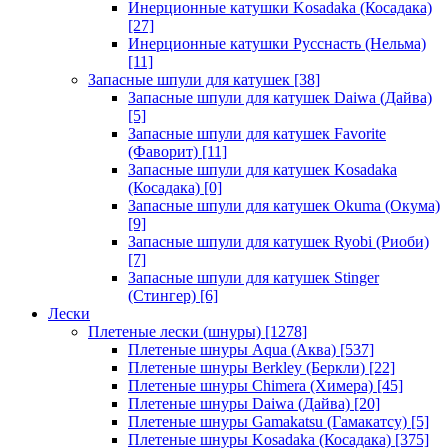
Инерционные катушки Kosadaka (Косадака)
[27]
Инерционные катушки Русснасть (Нельма)
[11]
Запасные шпули для катушек
[38]
Запасные шпули для катушек Daiwa (Дайва)
[5]
Запасные шпули для катушек Favorite
(Фаворит)
[11]
Запасные шпули для катушек Kosadaka
(Косадака)
[0]
Запасные шпули для катушек Okuma (Окума)
[9]
Запасные шпули для катушек Ryobi (Риоби)
[7]
Запасные шпули для катушек Stinger
(Стингер)
[6]
Лески
Плетеные лески (шнуры)
[1278]
Плетеные шнуры Aqua (Аква)
[537]
Плетеные шнуры Berkley (Беркли)
[22]
Плетеные шнуры Chimera (Химера)
[45]
Плетеные шнуры Daiwa (Дайва)
[20]
Плетеные шнуры Gamakatsu (Гамакатсу)
[5]
Плетеные шнуры Kosadaka (Косадака)
[375]