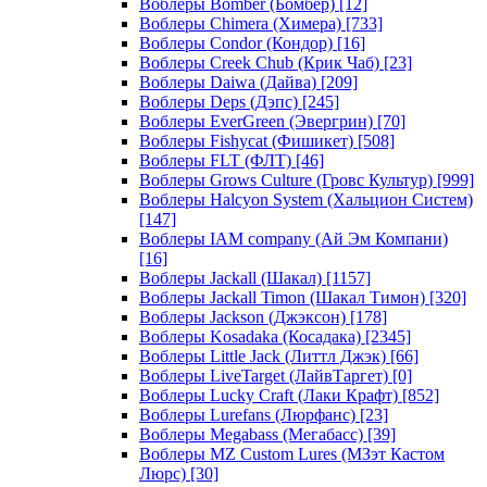
Воблеры Bomber (Бомбер)
[12]
Воблеры Chimera (Химера)
[733]
Воблеры Condor (Кондор)
[16]
Воблеры Creek Chub (Крик Чаб)
[23]
Воблеры Daiwa (Дайва)
[209]
Воблеры Deps (Дэпс)
[245]
Воблеры EverGreen (Эвергрин)
[70]
Воблеры Fishycat (Фишикет)
[508]
Воблеры FLT (ФЛТ)
[46]
Воблеры Grows Culture (Гровс Культур)
[999]
Воблеры Halcyon System (Хальцион Систем)
[147]
Воблеры IAM company (Ай Эм Компани)
[16]
Воблеры Jackall (Шакал)
[1157]
Воблеры Jackall Timon (Шакал Тимон)
[320]
Воблеры Jackson (Джэксон)
[178]
Воблеры Kosadaka (Косадака)
[2345]
Воблеры Little Jack (Литтл Джэк)
[66]
Воблеры LiveTarget (ЛайвТаргет)
[0]
Воблеры Lucky Craft (Лаки Крафт)
[852]
Воблеры Lurefans (Люрфанс)
[23]
Воблеры Megabass (Мегабасс)
[39]
Воблеры MZ Custom Lures (МЗэт Кастом
Люрс)
[30]