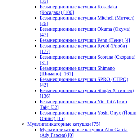
[35]
Безынерционные катушки Kosadaka
(Косадака)
[106]
Безынерционные катушки Mitchell (Митчел)
[26]
Безынерционные катушки Okuma (Окума)
[47]
Безынерционные катушки Penn (Пенн)
[4]
Безынерционные катушки Ryobi (Риоби)
[177]
Безынерционные катушки Scorana (Скорана)
[31]
Безынерционные катушки Shimano
(Шимано)
[161]
Безынерционные катушки SPRO (СПРО)
[42]
Безынерционные катушки Stinger (Стингер)
[136]
Безынерционные катушки Yin Tai (Джин
Тай)
[32]
Безынерционные катушки Yoshi Onyx (Йоши
Оникс)
[15]
Мультипликаторные катушки
[75]
Мультипликаторные катушки Abu Garcia
(Абу Гарсия)
[0]