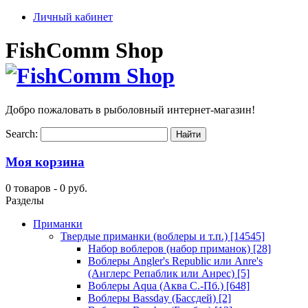
Личный кабинет
FishComm Shop
Добро пожаловать в рыболовный интернет-магазин!
Search:
Моя корзина
0 товаров -
0 руб.
Разделы
Приманки
Твердые приманки (воблеры и т.п.)
[14545]
Набор воблеров (набор приманок)
[28]
Воблеры Angler's Republic или Anre's
(Англерс Репаблик или Анрес)
[5]
Воблеры Aqua (Аква С.-Пб.)
[648]
Воблеры Bassday (Бассдей)
[2]