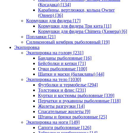
(Косадака)
[134]
Карабины, вертлюжки, кольца Owner
(Овнер)
[36]
Кормушки для фидера
[17]
Кормушки для фидера Три кита
[11]
Кормушки для фидера Chimera (Химера)
[6]
Поплавки
[21]
Силиконовый кембрик рыболовный
[19]
Экипировка
Экипировка на голову
[231]
Банданы рыболовные
[16]
Бейсболки и кепки
[71]
Очки рыболовные
[100]
Шапки и маски (балаклавы)
[44]
Экипировка на тело
[1030]
Футболки и термобелье
[294]
Толстовки и флис
[231]
Куртки и костюмы рыболовные
[339]
Перчатки и рукавицы рыболовные
[118]
Жилеты разгрузки
[14]
Спасательные жилеты
[9]
Штаны и брюки рыболовные
[25]
Экипировка на ноги
[149]
Сапоги рыболовные
[126]
Забродные комбинезоны
[14]