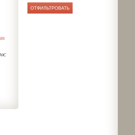
50S
50С