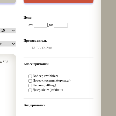
Цена:
от:
до:
Производитель
DUEL Yo-Zuri
Класс приманки
Воблер (wobbler)
Поверхностник (topwater)
Ратлин (rattling)
Джеркбейт (jerkbait)
Вид приманки