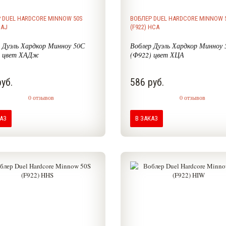
 DUEL HARDCORE MINNOW 50S
ВОБЛЕР DUEL HARDCORE MINNOW 
HAJ
(F922) HCA
 Дуэль Хардкор Минноу 50С
Воблер Дуэль Хардкор Минноу 
) цвет ХАДж
(Ф922) цвет ХЦА
уб.
586 руб.
0 отзывов
0 отзывов
КАЗ
В ЗАКАЗ