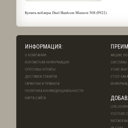
Купить воблеры Duel Hardcore Minnow 50S (F922).
ИНФОРМАЦИЯ:
ПРЕИМ
О КОМПАНИИ
АКЦИИ, Б
КОНТАКТНАЯ ИНФОРМАЦИЯ
СИСТЕМЫ 
СПОСОБЫ ОПЛАТЫ
У НАС ВЫ
ДОСТАВКА ТОВАРОВ
СТОЛ ЗАК
ГАРАНТИИ И ПРАВИЛА
ИНФОРМАЦ
ПОЛИТИКА КОНФИДЕНЦИАЛЬНОСТИ
ДОБАВ
КАРТА САЙТА
LIVEJOURN
YOUTUBE.
INSTAGRA
VK.COM