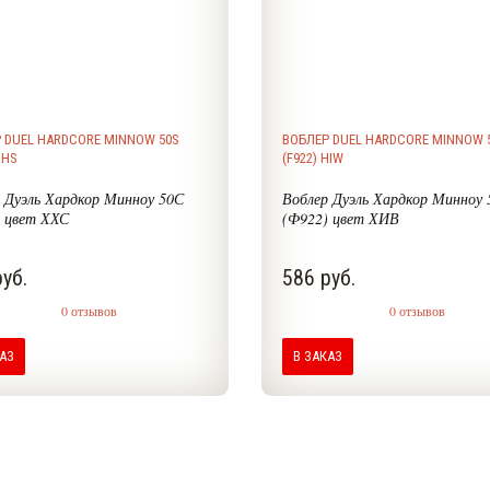
 DUEL HARDCORE MINNOW 50S
ВОБЛЕР DUEL HARDCORE MINNOW 
HHS
(F922) HIW
 Дуэль Хардкор Минноу 50С
Воблер Дуэль Хардкор Минноу 
 цвет ХХС
(Ф922) цвет ХИВ
уб.
586 руб.
0 отзывов
0 отзывов
КАЗ
В ЗАКАЗ