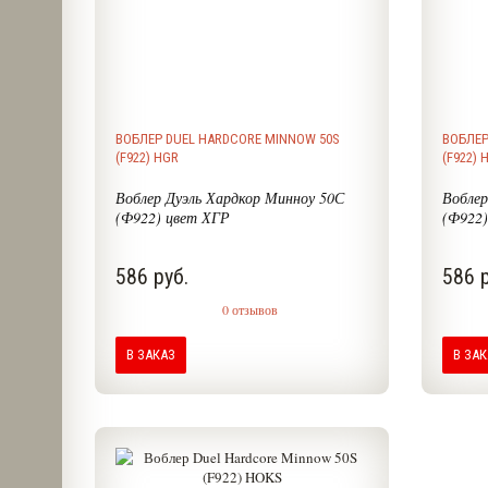
ВОБЛЕР DUEL HARDCORE MINNOW 50S
ВОБЛЕР
(F922) HGR
(F922) 
Воблер Дуэль Хардкор Минноу 50С
Воблер
(Ф922) цвет ХГР
(Ф922)
586 руб.
586 р
0 отзывов
В ЗАКАЗ
В ЗА