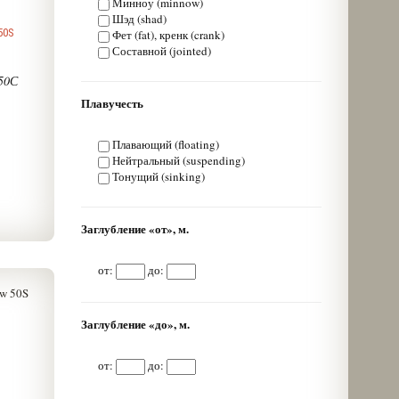
Минноу (minnow)
Шэд (shad)
50S
Фет (fat), кренк (crank)
Составной (jointed)
50С
Плавучесть
Плавающий (floating)
Нейтральный (suspending)
Тонущий (sinking)
Заглубление «от», м.
от:
до:
Заглубление «до», м.
от:
до: