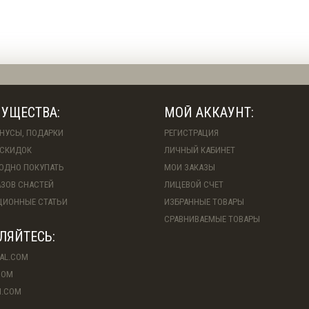
УЩЕСТВА:
МОЙ АККАУНТ:
ОНУСЫ, ПОДАРКИ
РЕГИСТРАЦИЯ
СКИДОК
ЛИЧНЫЙ КАБИНЕТ
ГОДНО ПОКУПАТЬ
МОИ ЗАКАЗЫ
АЗОВ СНАСТЕЙ
ЛИЦЕВОЙ СЧЕТ
ИОННЫЕ СТАТЬИ
ИЗБРАННЫЕ ТОВАРЫ
СРАВНИВАЕМЫЕ ТОВАРЫ
ЛЯЙТЕСЬ:
AL.COM
COM
M.COM