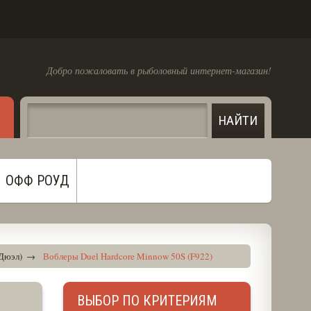
Добро пожаловать в рыболовный интернет-магазин!
ОФФ РОУД
 Дюэл)
→
Воблеры Duel Hardcore Minnow 50S (F922)
ВЫБОР ПО КРИТЕРИЯМ