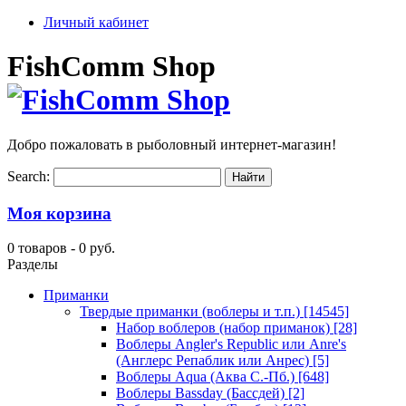
Личный кабинет
FishComm Shop
Добро пожаловать в рыболовный интернет-магазин!
Search:
Моя корзина
0 товаров -
0 руб.
Разделы
Приманки
Твердые приманки (воблеры и т.п.)
[14545]
Набор воблеров (набор приманок)
[28]
Воблеры Angler's Republic или Anre's
(Англерс Репаблик или Анрес)
[5]
Воблеры Aqua (Аква С.-Пб.)
[648]
Воблеры Bassday (Бассдей)
[2]