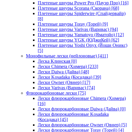
Плетеные шнуры Power Pro (Пауэр Про)
[16]
Плетеные шнуры Scorana (Скорана)
[68]
Плетеные шнуры Spiderwire (Спайдервайр)
[8]
Плетеные шнуры Toray (Торей)
[9]
Плетеные шнуры Varivas (Варивас)
[94]
Плетеные шнуры Yamatoyo (Яматойо)
[12]
Плетеные шнуры YGK (ЮДжиКей)
[62]
Плетеные шнуры Yoshi Onyx (Йоши Оникс)
[5]
Монофильные лески (нейлоновые)
[411]
Леска Клинская
[0]
Лески Chimera (Химера)
[233]
Лески Daiwa (Дайва)
[48]
Лески Kosadaka (Косадака)
[39]
Лески Owner (Овнер)
[17]
Лески Varivas (Варивас)
[74]
Флюрокарбоновые лески
[75]
Лески флюрокарбоновые Chimera (Химера)
[16]
Лески флюрокарбоновые Daiwa (Дайва)
[0]
Лески флюрокарбоновые Kosadaka
(Косадака)
[45]
Лески флюрокарбоновые Owner (Овнер)
[5]
Лески флюрокарбоновые Toray (Торей)
[4]