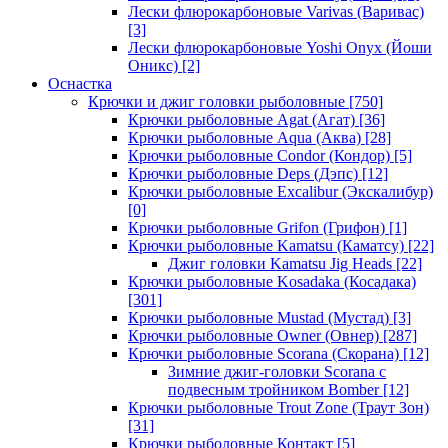
Лески флюрокарбоновые Varivas (Варивас)
[3]
Лески флюрокарбоновые Yoshi Onyx (Йоши
Оникс)
[2]
Оснастка
Крючки и джиг головки рыболовные
[750]
Крючки рыболовные Agat (Агат)
[36]
Крючки рыболовные Aqua (Аква)
[28]
Крючки рыболовные Condor (Кондор)
[5]
Крючки рыболовные Deps (Дэпс)
[12]
Крючки рыболовные Excalibur (Экскалибур)
[0]
Крючки рыболовные Grifon (Грифон)
[1]
Крючки рыболовные Kamatsu (Каматсу)
[22]
Джиг головки Kamatsu Jig Heads
[22]
Крючки рыболовные Kosadaka (Косадака)
[301]
Крючки рыболовные Mustad (Мустад)
[3]
Крючки рыболовные Owner (Овнер)
[287]
Крючки рыболовные Scorana (Скорана)
[12]
Зимние джиг-головки Scorana с
подвесным тройником Bomber
[12]
Крючки рыболовные Trout Zone (Траут Зон)
[31]
Крючки рыболовные Контакт
[5]