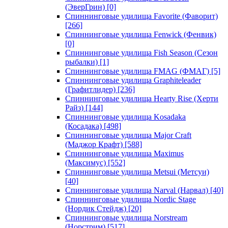
(ЭверГрин)
[0]
Спиннинговые удилища Favorite (Фаворит)
[266]
Спиннинговые удилища Fenwick (Фенвик)
[0]
Спиннинговые удилища Fish Season (Сезон
рыбалки)
[1]
Спиннинговые удилища FMAG (ФМАГ)
[5]
Спиннинговые удилища Graphiteleader
(Графитлидер)
[236]
Спиннинговые удилища Hearty Rise (Херти
Райз)
[144]
Спиннинговые удилища Kosadaka
(Косадака)
[498]
Спиннинговые удилища Major Craft
(Маджор Крафт)
[588]
Спиннинговые удилища Maximus
(Максимус)
[552]
Спиннинговые удилища Metsui (Метсуи)
[40]
Спиннинговые удилища Narval (Нарвал)
[40]
Спиннинговые удилища Nordic Stage
(Нордик Стейдж)
[20]
Спиннинговые удилища Norstream
(Норстрим)
[517]