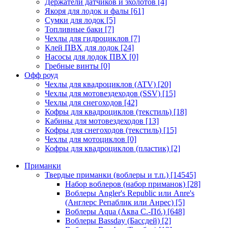
Держатели датчиков и эхолотов
[4]
Якоря для лодок и фалы
[61]
Сумки для лодок
[5]
Топливные баки
[7]
Чехлы для гидроциклов
[7]
Клей ПВХ для лодок
[24]
Насосы для лодок ПВХ
[0]
Гребные винты
[0]
Офф роуд
Чехлы для квадроциклов (ATV)
[20]
Чехлы для мотовездеходов (SSV)
[15]
Чехлы для снегоходов
[42]
Кофры для квадроциклов (текстиль)
[18]
Кабины для мотовездеходов
[13]
Кофры для снегоходов (текстиль)
[15]
Чехлы для мотоциклов
[0]
Кофры для квадроциклов (пластик)
[2]
Приманки
Твердые приманки (воблеры и т.п.)
[14545]
Набор воблеров (набор приманок)
[28]
Воблеры Angler's Republic или Anre's
(Англерс Репаблик или Анрес)
[5]
Воблеры Aqua (Аква С.-Пб.)
[648]
Воблеры Bassday (Бассдей)
[2]