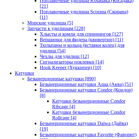
Поплавочные удилища Kosadaka (Косадака)
[21]
Поплавочные удилища Scorana (Скорана)
[11]
Морские удилища
[5]
Запчасти к удилищам
[228]
Хлысты и комли для спиннингов
[127]
Вершинки для фидера (квивертип)
[11]
Тюльпаны и кольца (вставки колец) для
удилищ
[54]
Чехлы для удилищ
[12]
Сигнализаторы поклевки
[14]
Hook Keeper (Хуккипер)
[10]
Катушки
Безынерционные катушки
[890]
Безынерционные катушки Aqua (Аква)
[51]
Безынерционные катушки Condor (Кондор)
[8]
Катушки безынерционные Condor
Ribcage
[4]
Катушки безынерционные Condor
Rollcage
[4]
Безынерционные катушки Daiwa (Дайва)
[19]
Безынерционные катушки Favorite (Фаворит)