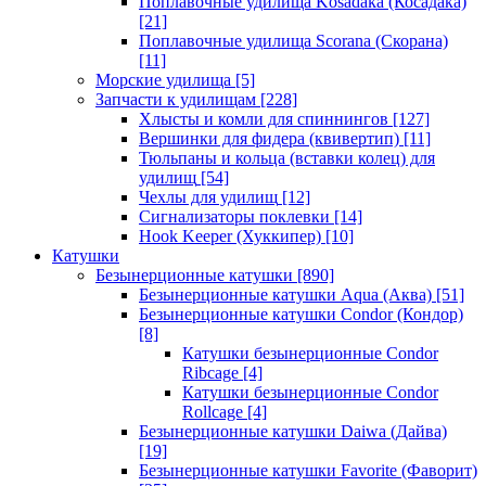
Поплавочные удилища Kosadaka (Косадака)
[21]
Поплавочные удилища Scorana (Скорана)
[11]
Морские удилища
[5]
Запчасти к удилищам
[228]
Хлысты и комли для спиннингов
[127]
Вершинки для фидера (квивертип)
[11]
Тюльпаны и кольца (вставки колец) для
удилищ
[54]
Чехлы для удилищ
[12]
Сигнализаторы поклевки
[14]
Hook Keeper (Хуккипер)
[10]
Катушки
Безынерционные катушки
[890]
Безынерционные катушки Aqua (Аква)
[51]
Безынерционные катушки Condor (Кондор)
[8]
Катушки безынерционные Condor
Ribcage
[4]
Катушки безынерционные Condor
Rollcage
[4]
Безынерционные катушки Daiwa (Дайва)
[19]
Безынерционные катушки Favorite (Фаворит)