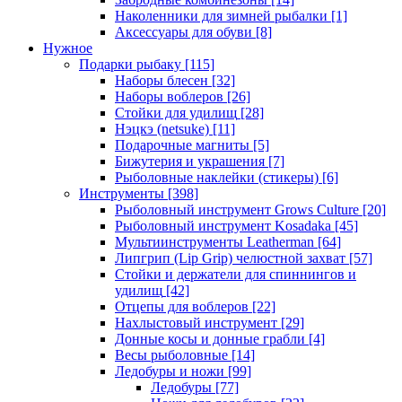
Наколенники для зимней рыбалки
[1]
Аксессуары для обуви
[8]
Нужное
Подарки рыбаку
[115]
Наборы блесен
[32]
Наборы воблеров
[26]
Стойки для удилищ
[28]
Нэцкэ (netsuke)
[11]
Подарочные магниты
[5]
Бижутерия и украшения
[7]
Рыболовные наклейки (стикеры)
[6]
Инструменты
[398]
Рыболовный инструмент Grows Culture
[20]
Рыболовный инструмент Kosadaka
[45]
Мультиинструменты Leatherman
[64]
Липгрип (Lip Grip) челюстной захват
[57]
Стойки и держатели для спиннингов и
удилищ
[42]
Отцепы для воблеров
[22]
Нахлыстовый инструмент
[29]
Донные косы и донные грабли
[4]
Весы рыболовные
[14]
Ледобуры и ножи
[99]
Ледобуры
[77]