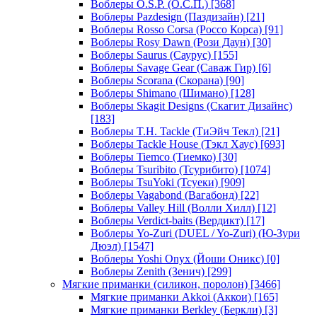
Воблеры O.S.P. (О.С.П.)
[368]
Воблеры Pazdesign (Паздизайн)
[21]
Воблеры Rosso Corsa (Россо Корса)
[91]
Воблеры Rosy Dawn (Рози Даун)
[30]
Воблеры Saurus (Саурус)
[155]
Воблеры Savage Gear (Саваж Гир)
[6]
Воблеры Scorana (Скорана)
[90]
Воблеры Shimano (Шимано)
[128]
Воблеры Skagit Designs (Скагит Дизайнс)
[183]
Воблеры T.H. Tackle (ТиЭйч Текл)
[21]
Воблеры Tackle House (Тэкл Хаус)
[693]
Воблеры Tiemco (Тиемко)
[30]
Воблеры Tsuribito (Тсурибито)
[1074]
Воблеры TsuYoki (Тсуеки)
[909]
Воблеры Vagabond (Вагабонд)
[22]
Воблеры Valley Hill (Волли Хилл)
[12]
Воблеры Verdict-baits (Вердикт)
[17]
Воблеры Yo-Zuri (DUEL / Yo-Zuri) (Ю-Зури
Дюэл)
[1547]
Воблеры Yoshi Onyx (Йоши Оникс)
[0]
Воблеры Zenith (Зенич)
[299]
Мягкие приманки (силикон, поролон)
[3466]
Мягкие приманки Akkoi (Аккои)
[165]
Мягкие приманки Berkley (Беркли)
[3]