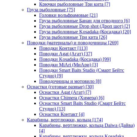
Крючки рыболовные Три кита
[7]
Груза рыболовные
[75]
Головки вольфрамовые
[21]
Груза рыболовные Банан для отводного
[6]
Груза рыболовные Drop shot (Дроп шот)
[2]
Груза рыболовные Kosadaka (Косадака)
[20]
Груза рыболовные Три кита
[26]
Поводки (материалы) и поводочницы
[269]
Поводки Контакт
[113]
Поводки Agat (Агат)
[37]
Поводки Kosadaka (Косадака)
[99]
Поводки MiAri (МиАри)
[3]
Поводки Smart Baits Studio (Смарт Бейтс
Студио)
[9]
Поводочницы и мотовило
[8]
Оснастки (готовые разные)
[30]
Оснастки Agat (Агат)
[7]
Оснастки Chimera (Химера)
[6]
Оснастки Smart Baits Studio (Смарт Бейтс
Студио)
[13]
Оснастки Контакт
[4]
Карабины, вертлюжки, кольца
[174]
Карабины, вертлюжки, кольца Daiwa (Дайва)
[4]
Карабины, вертлюжки, кольца Kosadaka