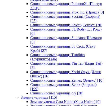
Спиннинговые удилища Pontoon21 (Пантун
21)
[0]
Спиннинговые удилища Prox Inc. (Прокс)
[3]
Спиннинговые удилища Scorana (Скорана)
[27]
Спиннинговые удилища Select (Селект)
[20]
Спиннинговые удилища SL Rods (СЛ Родс)
[0]
Спиннинговые удилища Shimano (Шимано)
[0]
Спиннинговые удилища St. Croix (Сэнт
Крой)
[27]
Спиннинговые удилища Tsuribito
(Тсурибито)
[46]
Спиннинговые удилища Yin Tai (Джин Тай)
[7]
Спиннинговые удилища Yoshi Onyx (Йоши
Оникс)
[16]
Спиннинговые удилища Zemex (Земекс)
[10]
Спиннинговые удилища Zetrix (Зетрикс)
[199]
Спиннинговые удилища б/у
[38]
Зимние удилища
[115]
Зимние удочки Cara Noble (Кара Нобле)
[0]
Зимние удочки Champion Rods (Чемпион