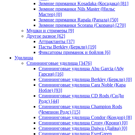
Зимние приманки Kosadaka (Косадака)
[81]
Зимние приманки Nils Master (Нильс
Мастер)
[0]
Зимние приманки Rapala (Рапала)
[50]
Зимние приманки Scorana (Скорана)
[270]
Мушки и стримеры
[9]
Другое разное
[62]
Аттрактанты
[37]
Пасты Berkley (Беркли)
[19]
Фиксаторы приманок и бойлов
[6]
Удилища
Спиннинговые удилища
[3476]
Спиннинговые удилища Abu Garcia (Абу
Гарсия)
[16]
Спиннинговые удилища Berkley (Беркли)
[0]
Спиннинговые удилища Cara Noble (Кара
Нобле)
[93]
Спиннинговые удилища CD Rods (СиДи
Родс)
[44]
Спиннинговые удилища Champion Rods
(Чемпион Родс)
[15]
Спиннинговые удилища Condor (Кондор)
[8]
Спиннинговые удилища Crony (Крони)
[0]
Спиннинговые удилища Daiwa (Дайва)
[0]
Спиннинговые удилища EverGreen