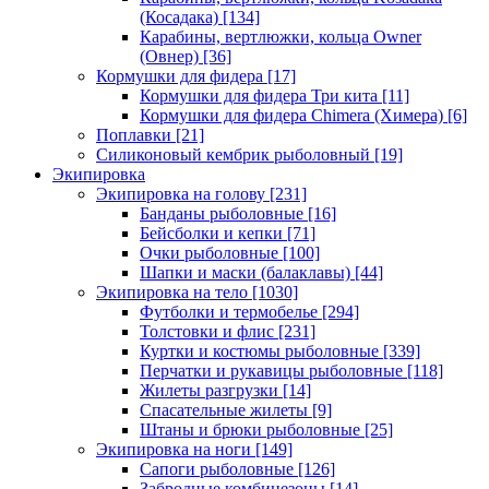
(Косадака)
[134]
Карабины, вертлюжки, кольца Owner
(Овнер)
[36]
Кормушки для фидера
[17]
Кормушки для фидера Три кита
[11]
Кормушки для фидера Chimera (Химера)
[6]
Поплавки
[21]
Силиконовый кембрик рыболовный
[19]
Экипировка
Экипировка на голову
[231]
Банданы рыболовные
[16]
Бейсболки и кепки
[71]
Очки рыболовные
[100]
Шапки и маски (балаклавы)
[44]
Экипировка на тело
[1030]
Футболки и термобелье
[294]
Толстовки и флис
[231]
Куртки и костюмы рыболовные
[339]
Перчатки и рукавицы рыболовные
[118]
Жилеты разгрузки
[14]
Спасательные жилеты
[9]
Штаны и брюки рыболовные
[25]
Экипировка на ноги
[149]
Сапоги рыболовные
[126]
Забродные комбинезоны
[14]