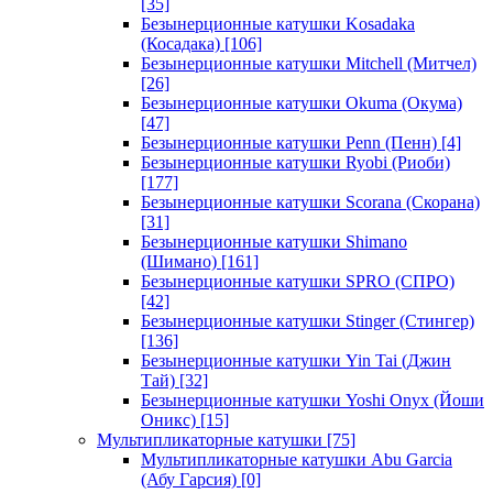
[35]
Безынерционные катушки Kosadaka
(Косадака)
[106]
Безынерционные катушки Mitchell (Митчел)
[26]
Безынерционные катушки Okuma (Окума)
[47]
Безынерционные катушки Penn (Пенн)
[4]
Безынерционные катушки Ryobi (Риоби)
[177]
Безынерционные катушки Scorana (Скорана)
[31]
Безынерционные катушки Shimano
(Шимано)
[161]
Безынерционные катушки SPRO (СПРО)
[42]
Безынерционные катушки Stinger (Стингер)
[136]
Безынерционные катушки Yin Tai (Джин
Тай)
[32]
Безынерционные катушки Yoshi Onyx (Йоши
Оникс)
[15]
Мультипликаторные катушки
[75]
Мультипликаторные катушки Abu Garcia
(Абу Гарсия)
[0]