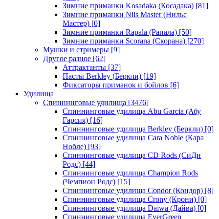
Зимние приманки Kosadaka (Косадака)
[81]
Зимние приманки Nils Master (Нильс
Мастер)
[0]
Зимние приманки Rapala (Рапала)
[50]
Зимние приманки Scorana (Скорана)
[270]
Мушки и стримеры
[9]
Другое разное
[62]
Аттрактанты
[37]
Пасты Berkley (Беркли)
[19]
Фиксаторы приманок и бойлов
[6]
Удилища
Спиннинговые удилища
[3476]
Спиннинговые удилища Abu Garcia (Абу
Гарсия)
[16]
Спиннинговые удилища Berkley (Беркли)
[0]
Спиннинговые удилища Cara Noble (Кара
Нобле)
[93]
Спиннинговые удилища CD Rods (СиДи
Родс)
[44]
Спиннинговые удилища Champion Rods
(Чемпион Родс)
[15]
Спиннинговые удилища Condor (Кондор)
[8]
Спиннинговые удилища Crony (Крони)
[0]
Спиннинговые удилища Daiwa (Дайва)
[0]
Спиннинговые удилища EverGreen