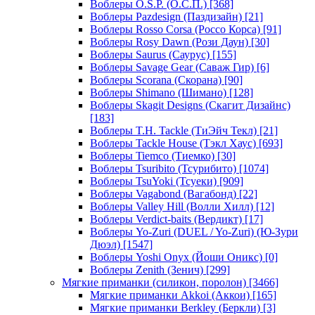
Воблеры O.S.P. (О.С.П.)
[368]
Воблеры Pazdesign (Паздизайн)
[21]
Воблеры Rosso Corsa (Россо Корса)
[91]
Воблеры Rosy Dawn (Рози Даун)
[30]
Воблеры Saurus (Саурус)
[155]
Воблеры Savage Gear (Саваж Гир)
[6]
Воблеры Scorana (Скорана)
[90]
Воблеры Shimano (Шимано)
[128]
Воблеры Skagit Designs (Скагит Дизайнс)
[183]
Воблеры T.H. Tackle (ТиЭйч Текл)
[21]
Воблеры Tackle House (Тэкл Хаус)
[693]
Воблеры Tiemco (Тиемко)
[30]
Воблеры Tsuribito (Тсурибито)
[1074]
Воблеры TsuYoki (Тсуеки)
[909]
Воблеры Vagabond (Вагабонд)
[22]
Воблеры Valley Hill (Волли Хилл)
[12]
Воблеры Verdict-baits (Вердикт)
[17]
Воблеры Yo-Zuri (DUEL / Yo-Zuri) (Ю-Зури
Дюэл)
[1547]
Воблеры Yoshi Onyx (Йоши Оникс)
[0]
Воблеры Zenith (Зенич)
[299]
Мягкие приманки (силикон, поролон)
[3466]
Мягкие приманки Akkoi (Аккои)
[165]
Мягкие приманки Berkley (Беркли)
[3]