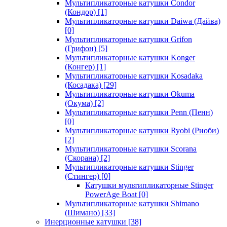
Мультипликаторные катушки Condor
(Кондор)
[1]
Мультипликаторные катушки Daiwa (Дайва)
[0]
Мультипликаторные катушки Grifon
(Грифон)
[5]
Мультипликаторные катушки Konger
(Конгер)
[1]
Мультипликаторные катушки Kosadaka
(Косадака)
[29]
Мультипликаторные катушки Okuma
(Окума)
[2]
Мультипликаторные катушки Penn (Пенн)
[0]
Мультипликаторные катушки Ryobi (Риоби)
[2]
Мультипликаторные катушки Scorana
(Скорана)
[2]
Мультипликаторные катушки Stinger
(Стингер)
[0]
Катушки мультипликаторные Stinger
PowerAge Boat
[0]
Мультипликаторные катушки Shimano
(Шимано)
[33]
Инерционные катушки
[38]