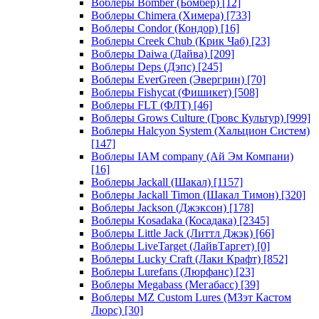
Воблеры Bomber (Бомбер)
[12]
Воблеры Chimera (Химера)
[733]
Воблеры Condor (Кондор)
[16]
Воблеры Creek Chub (Крик Чаб)
[23]
Воблеры Daiwa (Дайва)
[209]
Воблеры Deps (Дэпс)
[245]
Воблеры EverGreen (Эвергрин)
[70]
Воблеры Fishycat (Фишикет)
[508]
Воблеры FLT (ФЛТ)
[46]
Воблеры Grows Culture (Гровс Культур)
[999]
Воблеры Halcyon System (Хальцион Систем)
[147]
Воблеры IAM company (Ай Эм Компани)
[16]
Воблеры Jackall (Шакал)
[1157]
Воблеры Jackall Timon (Шакал Тимон)
[320]
Воблеры Jackson (Джэксон)
[178]
Воблеры Kosadaka (Косадака)
[2345]
Воблеры Little Jack (Литтл Джэк)
[66]
Воблеры LiveTarget (ЛайвТаргет)
[0]
Воблеры Lucky Craft (Лаки Крафт)
[852]
Воблеры Lurefans (Люрфанс)
[23]
Воблеры Megabass (Мегабасс)
[39]
Воблеры MZ Custom Lures (МЗэт Кастом
Люрс)
[30]