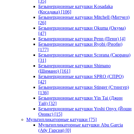
[35]
Безынерционные катушки Kosadaka
(Косадака)
[106]
Безынерционные катушки Mitchell (Митчел)
[26]
Безынерционные катушки Okuma (Окума)
[47]
Безынерционные катушки Penn (Пенн)
[4]
Безынерционные катушки Ryobi (Риоби)
[177]
Безынерционные катушки Scorana (Скорана)
[31]
Безынерционные катушки Shimano
(Шимано)
[161]
Безынерционные катушки SPRO (СПРО)
[42]
Безынерционные катушки Stinger (Стингер)
[136]
Безынерционные катушки Yin Tai (Джин
Тай)
[32]
Безынерционные катушки Yoshi Onyx (Йоши
Оникс)
[15]
Мультипликаторные катушки
[75]
Мультипликаторные катушки Abu Garcia
(Абу Гарсия)
[0]