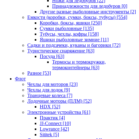
Ножи для ледобуров
[22]
Принадлежности для ледобуров
[0]
Другие разные рыболовные инструменты
[2]
Емкости (коробки, сумки, боксы, тубусы)
[554]
Коробки, боксы, ящики
[250]
Сумки рыболовные
[135]
Тубусы, чехлы, кофры
[158]
Ящики рыболовные зимние
[11]
Садки и подсачеки, куканы и багорики
[72]
Туристическое снаряжение
[63]
Посуда
[63]
Термосы и термокружки,
термоконтейнеры
[63]
Разное
[53]
Флот
Чехлы для моторов
[23]
Чехлы для лодок
[9]
Транцевые колеса
[7]
Лодочные моторы (ПЛМ)
[52]
HDX
[52]
Электронные устройства
[61]
Практик
[4]
JJ-Connect
[10]
Lowrance
[42]
Sititek
[5]