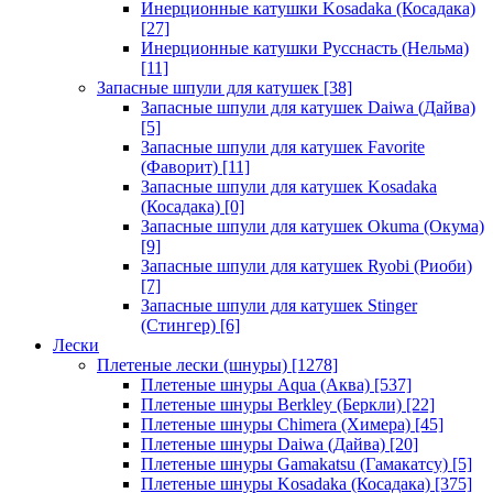
Инерционные катушки Kosadaka (Косадака)
[27]
Инерционные катушки Русснасть (Нельма)
[11]
Запасные шпули для катушек
[38]
Запасные шпули для катушек Daiwa (Дайва)
[5]
Запасные шпули для катушек Favorite
(Фаворит)
[11]
Запасные шпули для катушек Kosadaka
(Косадака)
[0]
Запасные шпули для катушек Okuma (Окума)
[9]
Запасные шпули для катушек Ryobi (Риоби)
[7]
Запасные шпули для катушек Stinger
(Стингер)
[6]
Лески
Плетеные лески (шнуры)
[1278]
Плетеные шнуры Aqua (Аква)
[537]
Плетеные шнуры Berkley (Беркли)
[22]
Плетеные шнуры Chimera (Химера)
[45]
Плетеные шнуры Daiwa (Дайва)
[20]
Плетеные шнуры Gamakatsu (Гамакатсу)
[5]
Плетеные шнуры Kosadaka (Косадака)
[375]