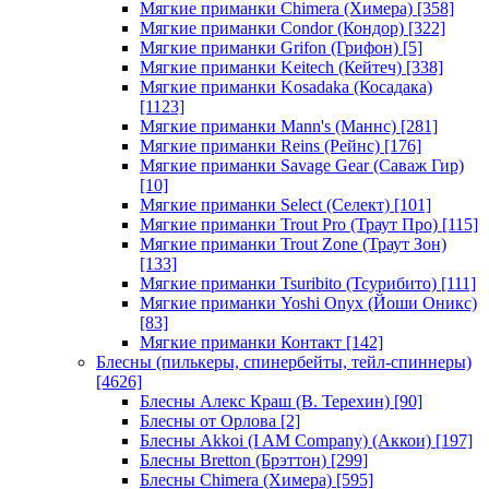
Мягкие приманки Chimera (Химера)
[358]
Мягкие приманки Condor (Кондор)
[322]
Мягкие приманки Grifon (Грифон)
[5]
Мягкие приманки Keitech (Кейтеч)
[338]
Мягкие приманки Kosadaka (Косадака)
[1123]
Мягкие приманки Mann's (Маннс)
[281]
Мягкие приманки Reins (Рейнс)
[176]
Мягкие приманки Savage Gear (Саваж Гир)
[10]
Мягкие приманки Select (Селект)
[101]
Мягкие приманки Trout Pro (Траут Про)
[115]
Мягкие приманки Trout Zone (Траут Зон)
[133]
Мягкие приманки Tsuribito (Тсурибито)
[111]
Мягкие приманки Yoshi Onyx (Йоши Оникс)
[83]
Мягкие приманки Контакт
[142]
Блесны (пилькеры, спинербейты, тейл-спиннеры)
[4626]
Блесны Алекс Краш (В. Терехин)
[90]
Блесны от Орлова
[2]
Блесны Akkoi (I AM Company) (Аккои)
[197]
Блесны Bretton (Брэттон)
[299]
Блесны Chimera (Химера)
[595]