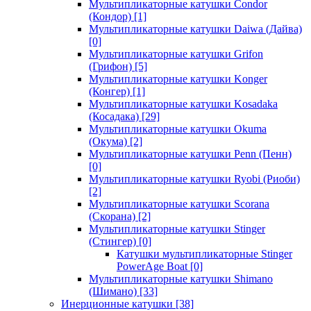
Мультипликаторные катушки Condor
(Кондор)
[1]
Мультипликаторные катушки Daiwa (Дайва)
[0]
Мультипликаторные катушки Grifon
(Грифон)
[5]
Мультипликаторные катушки Konger
(Конгер)
[1]
Мультипликаторные катушки Kosadaka
(Косадака)
[29]
Мультипликаторные катушки Okuma
(Окума)
[2]
Мультипликаторные катушки Penn (Пенн)
[0]
Мультипликаторные катушки Ryobi (Риоби)
[2]
Мультипликаторные катушки Scorana
(Скорана)
[2]
Мультипликаторные катушки Stinger
(Стингер)
[0]
Катушки мультипликаторные Stinger
PowerAge Boat
[0]
Мультипликаторные катушки Shimano
(Шимано)
[33]
Инерционные катушки
[38]