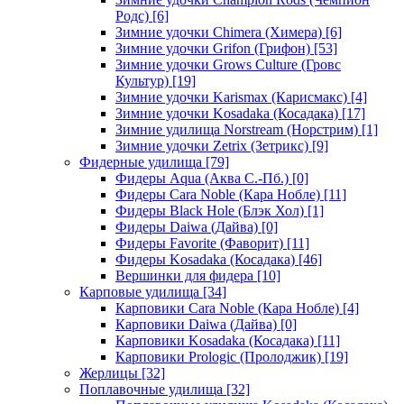
Родс)
[6]
Зимние удочки Chimera (Химера)
[6]
Зимние удочки Grifon (Грифон)
[53]
Зимние удочки Grows Culture (Гровс
Культур)
[19]
Зимние удочки Karismax (Карисмакс)
[4]
Зимние удочки Kosadaka (Косадака)
[17]
Зимние удилища Norstream (Норстрим)
[1]
Зимние удочки Zetrix (Зетрикс)
[9]
Фидерные удилища
[79]
Фидеры Aqua (Аква С.-Пб.)
[0]
Фидеры Cara Noble (Кара Нобле)
[11]
Фидеры Black Hole (Блэк Хол)
[1]
Фидеры Daiwa (Дайва)
[0]
Фидеры Favorite (Фаворит)
[11]
Фидеры Kosadaka (Косадака)
[46]
Вершинки для фидера
[10]
Карповые удилища
[34]
Карповики Cara Noble (Кара Нобле)
[4]
Карповики Daiwa (Дайва)
[0]
Карповики Kosadaka (Косадака)
[11]
Карповики Prologic (Пролоджик)
[19]
Жерлицы
[32]
Поплавочные удилища
[32]