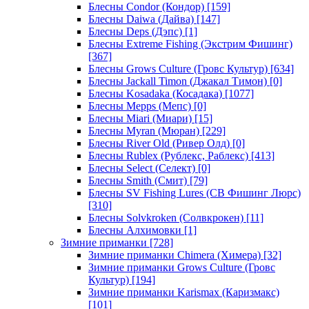
Блесны Condor (Кондор)
[159]
Блесны Daiwa (Дайва)
[147]
Блесны Deps (Дэпс)
[1]
Блесны Extreme Fishing (Экстрим Фишинг)
[367]
Блесны Grows Culture (Гровс Культур)
[634]
Блесны Jackall Timon (Джакал Тимон)
[0]
Блесны Kosadaka (Косадака)
[1077]
Блесны Mepps (Мепс)
[0]
Блесны Miari (Миари)
[15]
Блесны Myran (Мюран)
[229]
Блесны River Old (Ривер Олд)
[0]
Блесны Rublex (Рублекс, Раблекс)
[413]
Блесны Select (Селект)
[0]
Блесны Smith (Смит)
[79]
Блесны SV Fishing Lures (СВ Фишинг Люрс)
[310]
Блесны Solvkroken (Солвкрокен)
[11]
Блесны Алхимовки
[1]
Зимние приманки
[728]
Зимние приманки Chimera (Химера)
[32]
Зимние приманки Grows Culture (Гровс
Культур)
[194]
Зимние приманки Karismax (Каризмакс)
[101]