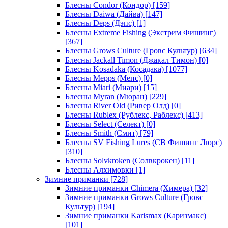
Блесны Condor (Кондор)
[159]
Блесны Daiwa (Дайва)
[147]
Блесны Deps (Дэпс)
[1]
Блесны Extreme Fishing (Экстрим Фишинг)
[367]
Блесны Grows Culture (Гровс Культур)
[634]
Блесны Jackall Timon (Джакал Тимон)
[0]
Блесны Kosadaka (Косадака)
[1077]
Блесны Mepps (Мепс)
[0]
Блесны Miari (Миари)
[15]
Блесны Myran (Мюран)
[229]
Блесны River Old (Ривер Олд)
[0]
Блесны Rublex (Рублекс, Раблекс)
[413]
Блесны Select (Селект)
[0]
Блесны Smith (Смит)
[79]
Блесны SV Fishing Lures (СВ Фишинг Люрс)
[310]
Блесны Solvkroken (Солвкрокен)
[11]
Блесны Алхимовки
[1]
Зимние приманки
[728]
Зимние приманки Chimera (Химера)
[32]
Зимние приманки Grows Culture (Гровс
Культур)
[194]
Зимние приманки Karismax (Каризмакс)
[101]