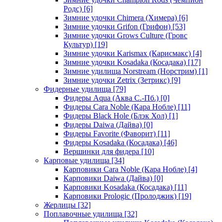
Родс)
[6]
Зимние удочки Chimera (Химера)
[6]
Зимние удочки Grifon (Грифон)
[53]
Зимние удочки Grows Culture (Гровс
Культур)
[19]
Зимние удочки Karismax (Карисмакс)
[4]
Зимние удочки Kosadaka (Косадака)
[17]
Зимние удилища Norstream (Норстрим)
[1]
Зимние удочки Zetrix (Зетрикс)
[9]
Фидерные удилища
[79]
Фидеры Aqua (Аква С.-Пб.)
[0]
Фидеры Cara Noble (Кара Нобле)
[11]
Фидеры Black Hole (Блэк Хол)
[1]
Фидеры Daiwa (Дайва)
[0]
Фидеры Favorite (Фаворит)
[11]
Фидеры Kosadaka (Косадака)
[46]
Вершинки для фидера
[10]
Карповые удилища
[34]
Карповики Cara Noble (Кара Нобле)
[4]
Карповики Daiwa (Дайва)
[0]
Карповики Kosadaka (Косадака)
[11]
Карповики Prologic (Пролоджик)
[19]
Жерлицы
[32]
Поплавочные удилища
[32]