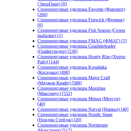
(ЭверГрин)
[0]
Спиннинговые удилища Favorite (Фаворит)
[266]
Спиннинговые удилища Fenwick (Фенвик)
[0]
Спиннинговые удилища Fish Season (Сезон
рыбалки)
[1]
Спиннинговые удилища FMAG (ФМАГ)
[5]
Спиннинговые удилища Graphiteleader
(Графитлидер)
[236]
Спиннинговые удилища Hearty Rise (Херти
Райз)
[144]
Спиннинговые удилища Kosadaka
(Косадака)
[498]
Спиннинговые удилища Major Craft
(Маджор Крафт)
[588]
Спиннинговые удилища Maximus
(Максимус)
[552]
Спиннинговые удилища Metsui (Метсуи)
[40]
Спиннинговые удилища Narval (Нарвал)
[40]
Спиннинговые удилища Nordic Stage
(Нордик Стейдж)
[20]
Спиннинговые удилища Norstream
(Норстрим)
[517]