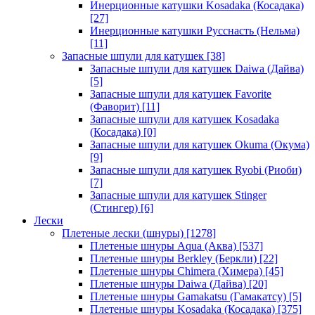
Инерционные катушки Kosadaka (Косадака)
[27]
Инерционные катушки Русснасть (Нельма)
[11]
Запасные шпули для катушек
[38]
Запасные шпули для катушек Daiwa (Дайва)
[5]
Запасные шпули для катушек Favorite
(Фаворит)
[11]
Запасные шпули для катушек Kosadaka
(Косадака)
[0]
Запасные шпули для катушек Okuma (Окума)
[9]
Запасные шпули для катушек Ryobi (Риоби)
[7]
Запасные шпули для катушек Stinger
(Стингер)
[6]
Лески
Плетеные лески (шнуры)
[1278]
Плетеные шнуры Aqua (Аква)
[537]
Плетеные шнуры Berkley (Беркли)
[22]
Плетеные шнуры Chimera (Химера)
[45]
Плетеные шнуры Daiwa (Дайва)
[20]
Плетеные шнуры Gamakatsu (Гамакатсу)
[5]
Плетеные шнуры Kosadaka (Косадака)
[375]