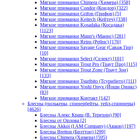
Мягкие приманки Chimera (Химера)
[358]
Мягкие приманки Condor (Кондор)
[322]
Мягкие приманки Grifon (Грифон)
[5]
Мягкие приманки Keitech (Кейтеч)
[338]
Мягкие приманки Kosadaka (Косадака)
[1123]
Мягкие приманки Mann's (Маннс)
[281]
Мягкие приманки Reins (Рейнс)
[176]
Мягкие приманки Savage Gear (Саваж Гир)
[10]
Мягкие приманки Select (Селект)
[101]
Мягкие приманки Trout Pro (Траут Про)
[115]
Мягкие приманки Trout Zone (Траут Зон)
[133]
Мягкие приманки Tsuribito (Тсурибито)
[111]
Мягкие приманки Yoshi Onyx (Йоши Оникс)
[83]
Мягкие приманки Контакт
[142]
Блесны (пилькеры, спинербейты, тейл-спиннеры)
[4626]
Блесны Алекс Краш (В. Терехин)
[90]
Блесны от Орлова
[2]
Блесны Akkoi (I AM Company) (Аккои)
[197]
Блесны Bretton (Брэттон)
[299]
Блесны Chimera (Химера)
[595]