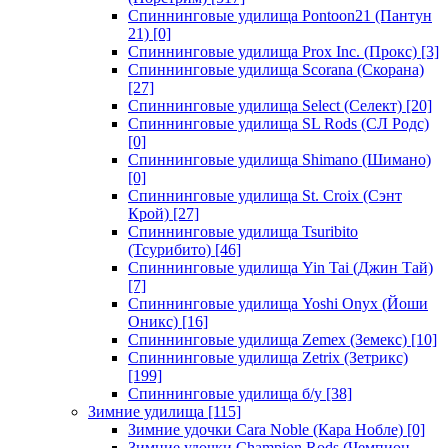
Спиннинговые удилища Pontoon21 (Пантун
21)
[0]
Спиннинговые удилища Prox Inc. (Прокс)
[3]
Спиннинговые удилища Scorana (Скорана)
[27]
Спиннинговые удилища Select (Селект)
[20]
Спиннинговые удилища SL Rods (СЛ Родс)
[0]
Спиннинговые удилища Shimano (Шимано)
[0]
Спиннинговые удилища St. Croix (Сэнт
Крой)
[27]
Спиннинговые удилища Tsuribito
(Тсурибито)
[46]
Спиннинговые удилища Yin Tai (Джин Тай)
[7]
Спиннинговые удилища Yoshi Onyx (Йоши
Оникс)
[16]
Спиннинговые удилища Zemex (Земекс)
[10]
Спиннинговые удилища Zetrix (Зетрикс)
[199]
Спиннинговые удилища б/у
[38]
Зимние удилища
[115]
Зимние удочки Cara Noble (Кара Нобле)
[0]
Зимние удочки Champion Rods (Чемпион