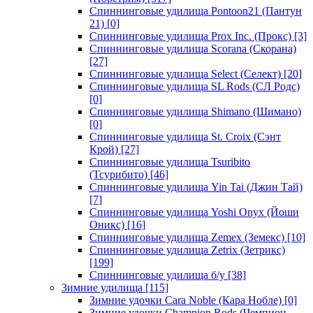
Спиннинговые удилища Pontoon21 (Пантун
21)
[0]
Спиннинговые удилища Prox Inc. (Прокс)
[3]
Спиннинговые удилища Scorana (Скорана)
[27]
Спиннинговые удилища Select (Селект)
[20]
Спиннинговые удилища SL Rods (СЛ Родс)
[0]
Спиннинговые удилища Shimano (Шимано)
[0]
Спиннинговые удилища St. Croix (Сэнт
Крой)
[27]
Спиннинговые удилища Tsuribito
(Тсурибито)
[46]
Спиннинговые удилища Yin Tai (Джин Тай)
[7]
Спиннинговые удилища Yoshi Onyx (Йоши
Оникс)
[16]
Спиннинговые удилища Zemex (Земекс)
[10]
Спиннинговые удилища Zetrix (Зетрикс)
[199]
Спиннинговые удилища б/у
[38]
Зимние удилища
[115]
Зимние удочки Cara Noble (Кара Нобле)
[0]
Зимние удочки Champion Rods (Чемпион