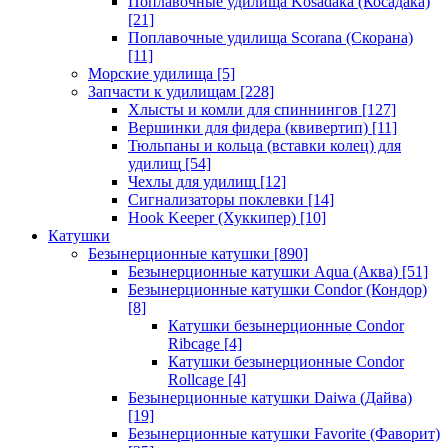
Поплавочные удилища Kosadaka (Косадака)
[21]
Поплавочные удилища Scorana (Скорана)
[11]
Морские удилища
[5]
Запчасти к удилищам
[228]
Хлысты и комли для спиннингов
[127]
Вершинки для фидера (квивертип)
[11]
Тюльпаны и кольца (вставки колец) для
удилищ
[54]
Чехлы для удилищ
[12]
Сигнализаторы поклевки
[14]
Hook Keeper (Хуккипер)
[10]
Катушки
Безынерционные катушки
[890]
Безынерционные катушки Aqua (Аква)
[51]
Безынерционные катушки Condor (Кондор)
[8]
Катушки безынерционные Condor
Ribcage
[4]
Катушки безынерционные Condor
Rollcage
[4]
Безынерционные катушки Daiwa (Дайва)
[19]
Безынерционные катушки Favorite (Фаворит)