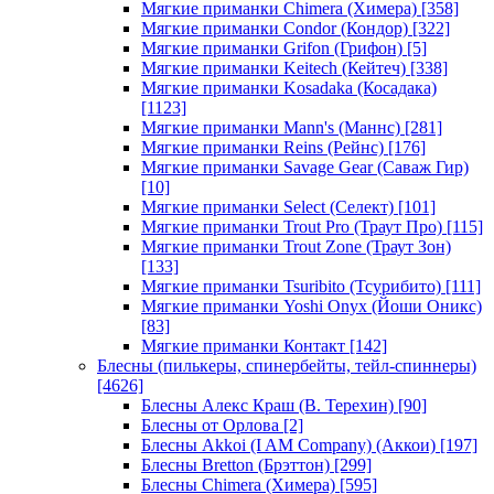
Мягкие приманки Chimera (Химера)
[358]
Мягкие приманки Condor (Кондор)
[322]
Мягкие приманки Grifon (Грифон)
[5]
Мягкие приманки Keitech (Кейтеч)
[338]
Мягкие приманки Kosadaka (Косадака)
[1123]
Мягкие приманки Mann's (Маннс)
[281]
Мягкие приманки Reins (Рейнс)
[176]
Мягкие приманки Savage Gear (Саваж Гир)
[10]
Мягкие приманки Select (Селект)
[101]
Мягкие приманки Trout Pro (Траут Про)
[115]
Мягкие приманки Trout Zone (Траут Зон)
[133]
Мягкие приманки Tsuribito (Тсурибито)
[111]
Мягкие приманки Yoshi Onyx (Йоши Оникс)
[83]
Мягкие приманки Контакт
[142]
Блесны (пилькеры, спинербейты, тейл-спиннеры)
[4626]
Блесны Алекс Краш (В. Терехин)
[90]
Блесны от Орлова
[2]
Блесны Akkoi (I AM Company) (Аккои)
[197]
Блесны Bretton (Брэттон)
[299]
Блесны Chimera (Химера)
[595]