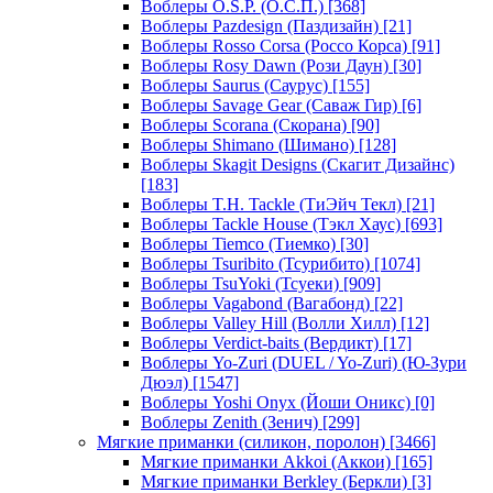
Воблеры O.S.P. (О.С.П.)
[368]
Воблеры Pazdesign (Паздизайн)
[21]
Воблеры Rosso Corsa (Россо Корса)
[91]
Воблеры Rosy Dawn (Рози Даун)
[30]
Воблеры Saurus (Саурус)
[155]
Воблеры Savage Gear (Саваж Гир)
[6]
Воблеры Scorana (Скорана)
[90]
Воблеры Shimano (Шимано)
[128]
Воблеры Skagit Designs (Скагит Дизайнс)
[183]
Воблеры T.H. Tackle (ТиЭйч Текл)
[21]
Воблеры Tackle House (Тэкл Хаус)
[693]
Воблеры Tiemco (Тиемко)
[30]
Воблеры Tsuribito (Тсурибито)
[1074]
Воблеры TsuYoki (Тсуеки)
[909]
Воблеры Vagabond (Вагабонд)
[22]
Воблеры Valley Hill (Волли Хилл)
[12]
Воблеры Verdict-baits (Вердикт)
[17]
Воблеры Yo-Zuri (DUEL / Yo-Zuri) (Ю-Зури
Дюэл)
[1547]
Воблеры Yoshi Onyx (Йоши Оникс)
[0]
Воблеры Zenith (Зенич)
[299]
Мягкие приманки (силикон, поролон)
[3466]
Мягкие приманки Akkoi (Аккои)
[165]
Мягкие приманки Berkley (Беркли)
[3]