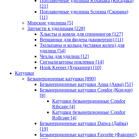
Поплавочные удилища Kosadaka (Косадака)
[21]
Поплавочные удилища Scorana (Скорана)
[11]
Морские удилища
[5]
Запчасти к удилищам
[228]
Хлысты и комли для спиннингов
[127]
Вершинки для фидера (квивертип)
[11]
Тюльпаны и кольца (вставки колец) для
удилищ
[54]
Чехлы для удилищ
[12]
Сигнализаторы поклевки
[14]
Hook Keeper (Хуккипер)
[10]
Катушки
Безынерционные катушки
[890]
Безынерционные катушки Aqua (Аква)
[51]
Безынерционные катушки Condor (Кондор)
[8]
Катушки безынерционные Condor
Ribcage
[4]
Катушки безынерционные Condor
Rollcage
[4]
Безынерционные катушки Daiwa (Дайва)
[19]
Безынерционные катушки Favorite (Фаворит)