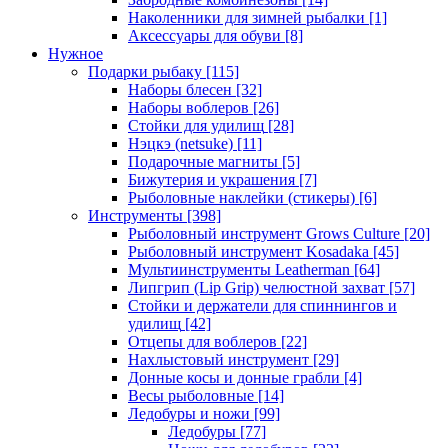
Наколенники для зимней рыбалки
[1]
Аксессуары для обуви
[8]
Нужное
Подарки рыбаку
[115]
Наборы блесен
[32]
Наборы воблеров
[26]
Стойки для удилищ
[28]
Нэцкэ (netsuke)
[11]
Подарочные магниты
[5]
Бижутерия и украшения
[7]
Рыболовные наклейки (стикеры)
[6]
Инструменты
[398]
Рыболовный инструмент Grows Culture
[20]
Рыболовный инструмент Kosadaka
[45]
Мультиинструменты Leatherman
[64]
Липгрип (Lip Grip) челюстной захват
[57]
Стойки и держатели для спиннингов и
удилищ
[42]
Отцепы для воблеров
[22]
Нахлыстовый инструмент
[29]
Донные косы и донные грабли
[4]
Весы рыболовные
[14]
Ледобуры и ножи
[99]
Ледобуры
[77]