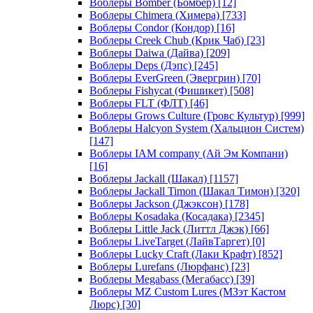
Воблеры Bomber (Бомбер)
[12]
Воблеры Chimera (Химера)
[733]
Воблеры Condor (Кондор)
[16]
Воблеры Creek Chub (Крик Чаб)
[23]
Воблеры Daiwa (Дайва)
[209]
Воблеры Deps (Дэпс)
[245]
Воблеры EverGreen (Эвергрин)
[70]
Воблеры Fishycat (Фишикет)
[508]
Воблеры FLT (ФЛТ)
[46]
Воблеры Grows Culture (Гровс Культур)
[999]
Воблеры Halcyon System (Хальцион Систем)
[147]
Воблеры IAM company (Ай Эм Компани)
[16]
Воблеры Jackall (Шакал)
[1157]
Воблеры Jackall Timon (Шакал Тимон)
[320]
Воблеры Jackson (Джэксон)
[178]
Воблеры Kosadaka (Косадака)
[2345]
Воблеры Little Jack (Литтл Джэк)
[66]
Воблеры LiveTarget (ЛайвТаргет)
[0]
Воблеры Lucky Craft (Лаки Крафт)
[852]
Воблеры Lurefans (Люрфанс)
[23]
Воблеры Megabass (Мегабасс)
[39]
Воблеры MZ Custom Lures (МЗэт Кастом
Люрс)
[30]