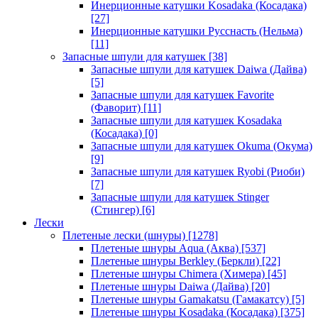
Инерционные катушки Kosadaka (Косадака)
[27]
Инерционные катушки Русснасть (Нельма)
[11]
Запасные шпули для катушек
[38]
Запасные шпули для катушек Daiwa (Дайва)
[5]
Запасные шпули для катушек Favorite
(Фаворит)
[11]
Запасные шпули для катушек Kosadaka
(Косадака)
[0]
Запасные шпули для катушек Okuma (Окума)
[9]
Запасные шпули для катушек Ryobi (Риоби)
[7]
Запасные шпули для катушек Stinger
(Стингер)
[6]
Лески
Плетеные лески (шнуры)
[1278]
Плетеные шнуры Aqua (Аква)
[537]
Плетеные шнуры Berkley (Беркли)
[22]
Плетеные шнуры Chimera (Химера)
[45]
Плетеные шнуры Daiwa (Дайва)
[20]
Плетеные шнуры Gamakatsu (Гамакатсу)
[5]
Плетеные шнуры Kosadaka (Косадака)
[375]