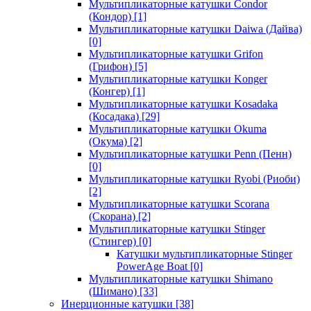
Мультипликаторные катушки Condor
(Кондор)
[1]
Мультипликаторные катушки Daiwa (Дайва)
[0]
Мультипликаторные катушки Grifon
(Грифон)
[5]
Мультипликаторные катушки Konger
(Конгер)
[1]
Мультипликаторные катушки Kosadaka
(Косадака)
[29]
Мультипликаторные катушки Okuma
(Окума)
[2]
Мультипликаторные катушки Penn (Пенн)
[0]
Мультипликаторные катушки Ryobi (Риоби)
[2]
Мультипликаторные катушки Scorana
(Скорана)
[2]
Мультипликаторные катушки Stinger
(Стингер)
[0]
Катушки мультипликаторные Stinger
PowerAge Boat
[0]
Мультипликаторные катушки Shimano
(Шимано)
[33]
Инерционные катушки
[38]