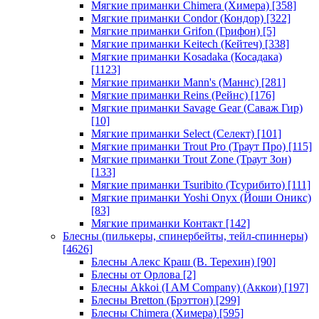
Мягкие приманки Chimera (Химера)
[358]
Мягкие приманки Condor (Кондор)
[322]
Мягкие приманки Grifon (Грифон)
[5]
Мягкие приманки Keitech (Кейтеч)
[338]
Мягкие приманки Kosadaka (Косадака)
[1123]
Мягкие приманки Mann's (Маннс)
[281]
Мягкие приманки Reins (Рейнс)
[176]
Мягкие приманки Savage Gear (Саваж Гир)
[10]
Мягкие приманки Select (Селект)
[101]
Мягкие приманки Trout Pro (Траут Про)
[115]
Мягкие приманки Trout Zone (Траут Зон)
[133]
Мягкие приманки Tsuribito (Тсурибито)
[111]
Мягкие приманки Yoshi Onyx (Йоши Оникс)
[83]
Мягкие приманки Контакт
[142]
Блесны (пилькеры, спинербейты, тейл-спиннеры)
[4626]
Блесны Алекс Краш (В. Терехин)
[90]
Блесны от Орлова
[2]
Блесны Akkoi (I AM Company) (Аккои)
[197]
Блесны Bretton (Брэттон)
[299]
Блесны Chimera (Химера)
[595]