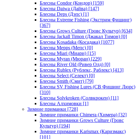
Блесны Condor (Кондор)
[159]
Блесны Daiwa (Дайва)
[147]
Блесны Deps (Дэпс)
[1]
Блесны Extreme Fishing (Экстрим Фишинг)
[367]
Блесны Grows Culture (Гровс Культур)
[634]
Блесны Jackall Timon (Джакал Тимон)
[0]
Блесны Kosadaka (Косадака)
[1077]
Блесны Mepps (Мепс)
[0]
Блесны Miari (Миари)
[15]
Блесны Myran (Мюран)
[229]
Блесны River Old (Ривер Олд)
[0]
Блесны Rublex (Рублекс, Раблекс)
[413]
Блесны Select (Селект)
[0]
Блесны Smith (Смит)
[79]
Блесны SV Fishing Lures (СВ Фишинг Люрс)
[310]
Блесны Solvkroken (Солвкрокен)
[11]
Блесны Алхимовки
[1]
Зимние приманки
[728]
Зимние приманки Chimera (Химера)
[32]
Зимние приманки Grows Culture (Гровс
Культур)
[194]
Зимние приманки Karismax (Каризмакс)
[101]