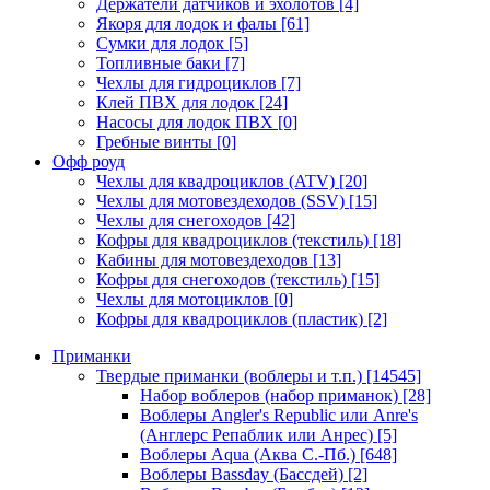
Держатели датчиков и эхолотов
[4]
Якоря для лодок и фалы
[61]
Сумки для лодок
[5]
Топливные баки
[7]
Чехлы для гидроциклов
[7]
Клей ПВХ для лодок
[24]
Насосы для лодок ПВХ
[0]
Гребные винты
[0]
Офф роуд
Чехлы для квадроциклов (ATV)
[20]
Чехлы для мотовездеходов (SSV)
[15]
Чехлы для снегоходов
[42]
Кофры для квадроциклов (текстиль)
[18]
Кабины для мотовездеходов
[13]
Кофры для снегоходов (текстиль)
[15]
Чехлы для мотоциклов
[0]
Кофры для квадроциклов (пластик)
[2]
Приманки
Твердые приманки (воблеры и т.п.)
[14545]
Набор воблеров (набор приманок)
[28]
Воблеры Angler's Republic или Anre's
(Англерс Репаблик или Анрес)
[5]
Воблеры Aqua (Аква С.-Пб.)
[648]
Воблеры Bassday (Бассдей)
[2]