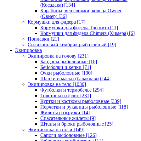
(Косадака)
[134]
Карабины, вертлюжки, кольца Owner
(Овнер)
[36]
Кормушки для фидера
[17]
Кормушки для фидера Три кита
[11]
Кормушки для фидера Chimera (Химера)
[6]
Поплавки
[21]
Силиконовый кембрик рыболовный
[19]
Экипировка
Экипировка на голову
[231]
Банданы рыболовные
[16]
Бейсболки и кепки
[71]
Очки рыболовные
[100]
Шапки и маски (балаклавы)
[44]
Экипировка на тело
[1030]
Футболки и термобелье
[294]
Толстовки и флис
[231]
Куртки и костюмы рыболовные
[339]
Перчатки и рукавицы рыболовные
[118]
Жилеты разгрузки
[14]
Спасательные жилеты
[9]
Штаны и брюки рыболовные
[25]
Экипировка на ноги
[149]
Сапоги рыболовные
[126]
Забродные комбинезоны
[14]