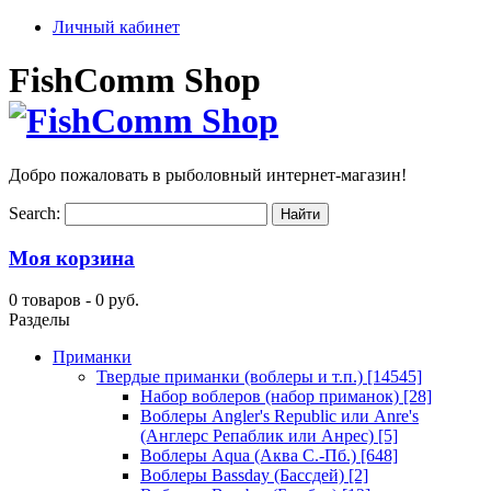
Личный кабинет
FishComm Shop
Добро пожаловать в рыболовный интернет-магазин!
Search:
Моя корзина
0 товаров -
0 руб.
Разделы
Приманки
Твердые приманки (воблеры и т.п.)
[14545]
Набор воблеров (набор приманок)
[28]
Воблеры Angler's Republic или Anre's
(Англерс Репаблик или Анрес)
[5]
Воблеры Aqua (Аква С.-Пб.)
[648]
Воблеры Bassday (Бассдей)
[2]