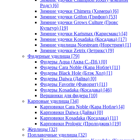
Родс)
[6]
Зимние удочки Chimera (Химера)
[6]
Зимние удочки Grifon (Грифон)
[53]
Зимние удочки Grows Culture (Гровс
Культур)
[19]
Зимние удочки Karismax (Карисмакс)
[4]
Зимние удочки Kosadaka (Косадака)
[17]
Зимние удилища Norstream (Норстрим)
[1]
Зимние удочки Zetrix (Зетрикс)
[9]
Фидерные удилища
[79]
Фидеры Aqua (Аква С.-Пб.)
[0]
Фидеры Cara Noble (Кара Нобле)
[11]
Фидеры Black Hole (Блэк Хол)
[1]
Фидеры Daiwa (Дайва)
[0]
Фидеры Favorite (Фаворит)
[11]
Фидеры Kosadaka (Косадака)
[46]
Вершинки для фидера
[10]
Карповые удилища
[34]
Карповики Cara Noble (Кара Нобле)
[4]
Карповики Daiwa (Дайва)
[0]
Карповики Kosadaka (Косадака)
[11]
Карповики Prologic (Пролоджик)
[19]
Жерлицы
[32]
Поплавочные удилища
[32]