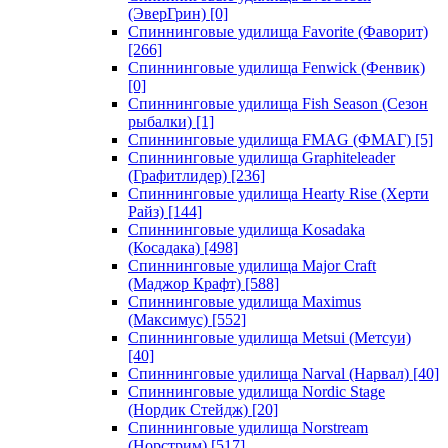
(ЭверГрин)
[0]
Спиннинговые удилища Favorite (Фаворит)
[266]
Спиннинговые удилища Fenwick (Фенвик)
[0]
Спиннинговые удилища Fish Season (Сезон
рыбалки)
[1]
Спиннинговые удилища FMAG (ФМАГ)
[5]
Спиннинговые удилища Graphiteleader
(Графитлидер)
[236]
Спиннинговые удилища Hearty Rise (Херти
Райз)
[144]
Спиннинговые удилища Kosadaka
(Косадака)
[498]
Спиннинговые удилища Major Craft
(Маджор Крафт)
[588]
Спиннинговые удилища Maximus
(Максимус)
[552]
Спиннинговые удилища Metsui (Метсуи)
[40]
Спиннинговые удилища Narval (Нарвал)
[40]
Спиннинговые удилища Nordic Stage
(Нордик Стейдж)
[20]
Спиннинговые удилища Norstream
(Норстрим)
[517]