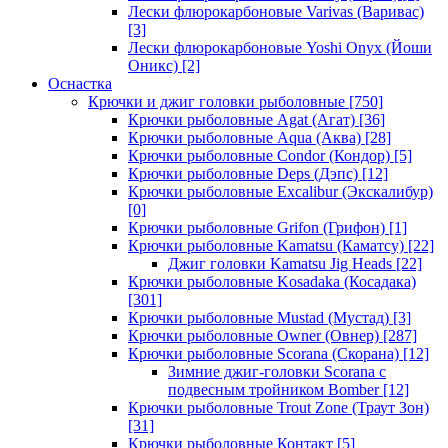
Лески флюрокарбоновые Varivas (Варивас)
[3]
Лески флюрокарбоновые Yoshi Onyx (Йоши
Оникс)
[2]
Оснастка
Крючки и джиг головки рыболовные
[750]
Крючки рыболовные Agat (Агат)
[36]
Крючки рыболовные Aqua (Аква)
[28]
Крючки рыболовные Condor (Кондор)
[5]
Крючки рыболовные Deps (Дэпс)
[12]
Крючки рыболовные Excalibur (Экскалибур)
[0]
Крючки рыболовные Grifon (Грифон)
[1]
Крючки рыболовные Kamatsu (Каматсу)
[22]
Джиг головки Kamatsu Jig Heads
[22]
Крючки рыболовные Kosadaka (Косадака)
[301]
Крючки рыболовные Mustad (Мустад)
[3]
Крючки рыболовные Owner (Овнер)
[287]
Крючки рыболовные Scorana (Скорана)
[12]
Зимние джиг-головки Scorana с
подвесным тройником Bomber
[12]
Крючки рыболовные Trout Zone (Траут Зон)
[31]
Крючки рыболовные Контакт
[5]