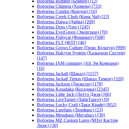
Воблеры Bomber (Бомбер)
[12]
Воблеры Chimera (Химера)
[733]
Воблеры Condor (Кондор)
[16]
Воблеры Creek Chub (Крик Чаб)
[23]
Воблеры Daiwa (Дайва)
[209]
Воблеры Deps (Дэпс)
[245]
Воблеры EverGreen (Эвергрин)
[70]
Воблеры Fishycat (Фишикет)
[508]
Воблеры FLT (ФЛТ)
[46]
Воблеры Grows Culture (Гровс Культур)
[999]
Воблеры Halcyon System (Хальцион Систем)
[147]
Воблеры IAM company (Ай Эм Компани)
[16]
Воблеры Jackall (Шакал)
[1157]
Воблеры Jackall Timon (Шакал Тимон)
[320]
Воблеры Jackson (Джэксон)
[178]
Воблеры Kosadaka (Косадака)
[2345]
Воблеры Little Jack (Литтл Джэк)
[66]
Воблеры LiveTarget (ЛайвТаргет)
[0]
Воблеры Lucky Craft (Лаки Крафт)
[852]
Воблеры Lurefans (Люрфанс)
[23]
Воблеры Megabass (Мегабасс)
[39]
Воблеры MZ Custom Lures (МЗэт Кастом
Люрс)
[30]