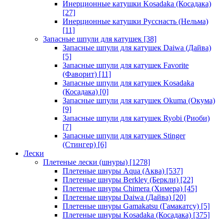
Инерционные катушки Kosadaka (Косадака)
[27]
Инерционные катушки Русснасть (Нельма)
[11]
Запасные шпули для катушек
[38]
Запасные шпули для катушек Daiwa (Дайва)
[5]
Запасные шпули для катушек Favorite
(Фаворит)
[11]
Запасные шпули для катушек Kosadaka
(Косадака)
[0]
Запасные шпули для катушек Okuma (Окума)
[9]
Запасные шпули для катушек Ryobi (Риоби)
[7]
Запасные шпули для катушек Stinger
(Стингер)
[6]
Лески
Плетеные лески (шнуры)
[1278]
Плетеные шнуры Aqua (Аква)
[537]
Плетеные шнуры Berkley (Беркли)
[22]
Плетеные шнуры Chimera (Химера)
[45]
Плетеные шнуры Daiwa (Дайва)
[20]
Плетеные шнуры Gamakatsu (Гамакатсу)
[5]
Плетеные шнуры Kosadaka (Косадака)
[375]