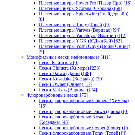
Плетеные шнуры Power Pro (Пауэр Про)
[16]
Плетеные шнуры Scorana (Скорана)
[68]
Плетеные шнуры Spiderwire (Спайдервайр)
[8]
Плетеные шнуры Toray (Торей)
[9]
Плетеные шнуры Varivas (Варивас)
[94]
Плетеные шнуры Yamatoyo (Яматойо)
[12]
Плетеные шнуры YGK (ЮДжиКей)
[62]
Плетеные шнуры Yoshi Onyx (Йоши Оникс)
[5]
Монофильные лески (нейлоновые)
[411]
Леска Клинская
[0]
Лески Chimera (Химера)
[233]
Лески Daiwa (Дайва)
[48]
Лески Kosadaka (Косадака)
[39]
Лески Owner (Овнер)
[17]
Лески Varivas (Варивас)
[74]
Флюрокарбоновые лески
[75]
Лески флюрокарбоновые Chimera (Химера)
[16]
Лески флюрокарбоновые Daiwa (Дайва)
[0]
Лески флюрокарбоновые Kosadaka
(Косадака)
[45]
Лески флюрокарбоновые Owner (Овнер)
[5]
Лески флюрокарбоновые Toray (Торей)
[4]