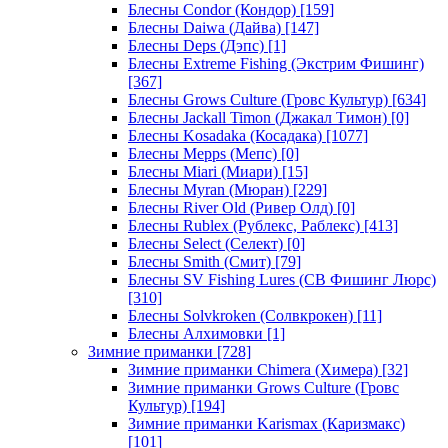
Блесны Condor (Кондор)
[159]
Блесны Daiwa (Дайва)
[147]
Блесны Deps (Дэпс)
[1]
Блесны Extreme Fishing (Экстрим Фишинг)
[367]
Блесны Grows Culture (Гровс Культур)
[634]
Блесны Jackall Timon (Джакал Тимон)
[0]
Блесны Kosadaka (Косадака)
[1077]
Блесны Mepps (Мепс)
[0]
Блесны Miari (Миари)
[15]
Блесны Myran (Мюран)
[229]
Блесны River Old (Ривер Олд)
[0]
Блесны Rublex (Рублекс, Раблекс)
[413]
Блесны Select (Селект)
[0]
Блесны Smith (Смит)
[79]
Блесны SV Fishing Lures (СВ Фишинг Люрс)
[310]
Блесны Solvkroken (Солвкрокен)
[11]
Блесны Алхимовки
[1]
Зимние приманки
[728]
Зимние приманки Chimera (Химера)
[32]
Зимние приманки Grows Culture (Гровс
Культур)
[194]
Зимние приманки Karismax (Каризмакс)
[101]