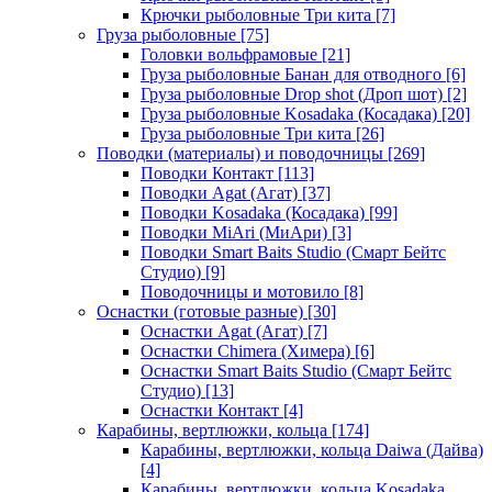
Крючки рыболовные Три кита
[7]
Груза рыболовные
[75]
Головки вольфрамовые
[21]
Груза рыболовные Банан для отводного
[6]
Груза рыболовные Drop shot (Дроп шот)
[2]
Груза рыболовные Kosadaka (Косадака)
[20]
Груза рыболовные Три кита
[26]
Поводки (материалы) и поводочницы
[269]
Поводки Контакт
[113]
Поводки Agat (Агат)
[37]
Поводки Kosadaka (Косадака)
[99]
Поводки MiAri (МиАри)
[3]
Поводки Smart Baits Studio (Смарт Бейтс
Студио)
[9]
Поводочницы и мотовило
[8]
Оснастки (готовые разные)
[30]
Оснастки Agat (Агат)
[7]
Оснастки Chimera (Химера)
[6]
Оснастки Smart Baits Studio (Смарт Бейтс
Студио)
[13]
Оснастки Контакт
[4]
Карабины, вертлюжки, кольца
[174]
Карабины, вертлюжки, кольца Daiwa (Дайва)
[4]
Карабины, вертлюжки, кольца Kosadaka