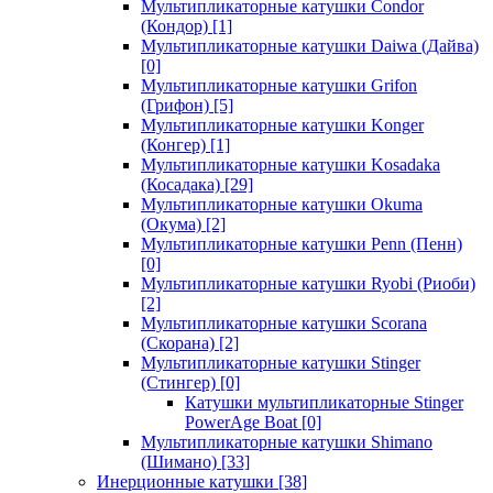
Мультипликаторные катушки Condor
(Кондор)
[1]
Мультипликаторные катушки Daiwa (Дайва)
[0]
Мультипликаторные катушки Grifon
(Грифон)
[5]
Мультипликаторные катушки Konger
(Конгер)
[1]
Мультипликаторные катушки Kosadaka
(Косадака)
[29]
Мультипликаторные катушки Okuma
(Окума)
[2]
Мультипликаторные катушки Penn (Пенн)
[0]
Мультипликаторные катушки Ryobi (Риоби)
[2]
Мультипликаторные катушки Scorana
(Скорана)
[2]
Мультипликаторные катушки Stinger
(Стингер)
[0]
Катушки мультипликаторные Stinger
PowerAge Boat
[0]
Мультипликаторные катушки Shimano
(Шимано)
[33]
Инерционные катушки
[38]