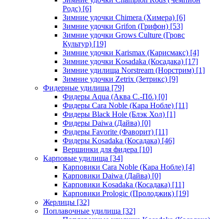
Родс)
[6]
Зимние удочки Chimera (Химера)
[6]
Зимние удочки Grifon (Грифон)
[53]
Зимние удочки Grows Culture (Гровс
Культур)
[19]
Зимние удочки Karismax (Карисмакс)
[4]
Зимние удочки Kosadaka (Косадака)
[17]
Зимние удилища Norstream (Норстрим)
[1]
Зимние удочки Zetrix (Зетрикс)
[9]
Фидерные удилища
[79]
Фидеры Aqua (Аква С.-Пб.)
[0]
Фидеры Cara Noble (Кара Нобле)
[11]
Фидеры Black Hole (Блэк Хол)
[1]
Фидеры Daiwa (Дайва)
[0]
Фидеры Favorite (Фаворит)
[11]
Фидеры Kosadaka (Косадака)
[46]
Вершинки для фидера
[10]
Карповые удилища
[34]
Карповики Cara Noble (Кара Нобле)
[4]
Карповики Daiwa (Дайва)
[0]
Карповики Kosadaka (Косадака)
[11]
Карповики Prologic (Пролоджик)
[19]
Жерлицы
[32]
Поплавочные удилища
[32]