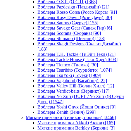
Воблеры O.S.P. (О.С.П.)
[368]
Воблеры Pazdesign (Паздизайн)
[21]
Воблеры Rosso Corsa (Россо Корса)
[91]
Воблеры Rosy Dawn (Рози Даун)
[30]
Воблеры Saurus (Саурус)
[155]
Воблеры Savage Gear (Саваж Гир)
[6]
Воблеры Scorana (Скорана)
[90]
Воблеры Shimano (Шимано)
[128]
Воблеры Skagit Designs (Скагит Дизайнс)
[183]
Воблеры T.H. Tackle (ТиЭйч Текл)
[21]
Воблеры Tackle House (Тэкл Хаус)
[693]
Воблеры Tiemco (Тиемко)
[30]
Воблеры Tsuribito (Тсурибито)
[1074]
Воблеры TsuYoki (Тсуеки)
[909]
Воблеры Vagabond (Вагабонд)
[22]
Воблеры Valley Hill (Волли Хилл)
[12]
Воблеры Verdict-baits (Вердикт)
[17]
Воблеры Yo-Zuri (DUEL / Yo-Zuri) (Ю-Зури
Дюэл)
[1547]
Воблеры Yoshi Onyx (Йоши Оникс)
[0]
Воблеры Zenith (Зенич)
[299]
Мягкие приманки (силикон, поролон)
[3466]
Мягкие приманки Akkoi (Аккои)
[165]
Мягкие приманки Berkley (Беркли)
[3]