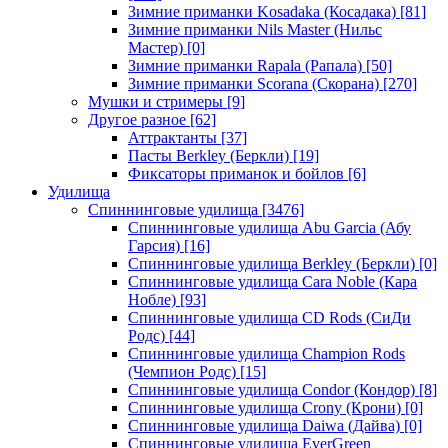
Зимние приманки Kosadaka (Косадака)
[81]
Зимние приманки Nils Master (Нильс
Мастер)
[0]
Зимние приманки Rapala (Рапала)
[50]
Зимние приманки Scorana (Скорана)
[270]
Мушки и стримеры
[9]
Другое разное
[62]
Аттрактанты
[37]
Пасты Berkley (Беркли)
[19]
Фиксаторы приманок и бойлов
[6]
Удилища
Спиннинговые удилища
[3476]
Спиннинговые удилища Abu Garcia (Абу
Гарсия)
[16]
Спиннинговые удилища Berkley (Беркли)
[0]
Спиннинговые удилища Cara Noble (Кара
Нобле)
[93]
Спиннинговые удилища CD Rods (СиДи
Родс)
[44]
Спиннинговые удилища Champion Rods
(Чемпион Родс)
[15]
Спиннинговые удилища Condor (Кондор)
[8]
Спиннинговые удилища Crony (Крони)
[0]
Спиннинговые удилища Daiwa (Дайва)
[0]
Спиннинговые удилища EverGreen