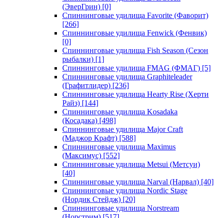
(ЭверГрин)
[0]
Спиннинговые удилища Favorite (Фаворит)
[266]
Спиннинговые удилища Fenwick (Фенвик)
[0]
Спиннинговые удилища Fish Season (Сезон
рыбалки)
[1]
Спиннинговые удилища FMAG (ФМАГ)
[5]
Спиннинговые удилища Graphiteleader
(Графитлидер)
[236]
Спиннинговые удилища Hearty Rise (Херти
Райз)
[144]
Спиннинговые удилища Kosadaka
(Косадака)
[498]
Спиннинговые удилища Major Craft
(Маджор Крафт)
[588]
Спиннинговые удилища Maximus
(Максимус)
[552]
Спиннинговые удилища Metsui (Метсуи)
[40]
Спиннинговые удилища Narval (Нарвал)
[40]
Спиннинговые удилища Nordic Stage
(Нордик Стейдж)
[20]
Спиннинговые удилища Norstream
(Норстрим)
[517]