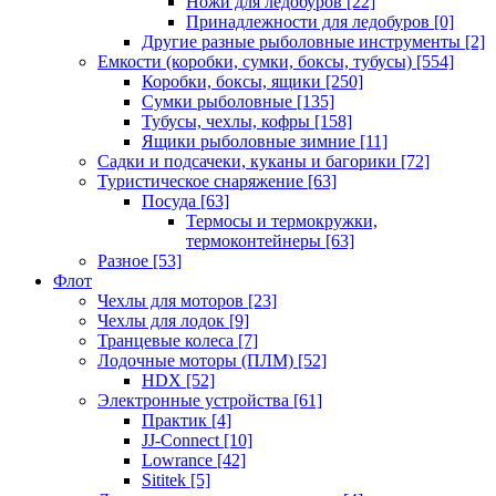
Ножи для ледобуров
[22]
Принадлежности для ледобуров
[0]
Другие разные рыболовные инструменты
[2]
Емкости (коробки, сумки, боксы, тубусы)
[554]
Коробки, боксы, ящики
[250]
Сумки рыболовные
[135]
Тубусы, чехлы, кофры
[158]
Ящики рыболовные зимние
[11]
Садки и подсачеки, куканы и багорики
[72]
Туристическое снаряжение
[63]
Посуда
[63]
Термосы и термокружки,
термоконтейнеры
[63]
Разное
[53]
Флот
Чехлы для моторов
[23]
Чехлы для лодок
[9]
Транцевые колеса
[7]
Лодочные моторы (ПЛМ)
[52]
HDX
[52]
Электронные устройства
[61]
Практик
[4]
JJ-Connect
[10]
Lowrance
[42]
Sititek
[5]