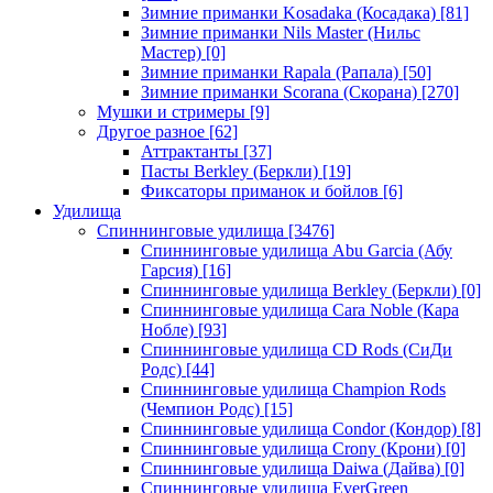
Зимние приманки Kosadaka (Косадака)
[81]
Зимние приманки Nils Master (Нильс
Мастер)
[0]
Зимние приманки Rapala (Рапала)
[50]
Зимние приманки Scorana (Скорана)
[270]
Мушки и стримеры
[9]
Другое разное
[62]
Аттрактанты
[37]
Пасты Berkley (Беркли)
[19]
Фиксаторы приманок и бойлов
[6]
Удилища
Спиннинговые удилища
[3476]
Спиннинговые удилища Abu Garcia (Абу
Гарсия)
[16]
Спиннинговые удилища Berkley (Беркли)
[0]
Спиннинговые удилища Cara Noble (Кара
Нобле)
[93]
Спиннинговые удилища CD Rods (СиДи
Родс)
[44]
Спиннинговые удилища Champion Rods
(Чемпион Родс)
[15]
Спиннинговые удилища Condor (Кондор)
[8]
Спиннинговые удилища Crony (Крони)
[0]
Спиннинговые удилища Daiwa (Дайва)
[0]
Спиннинговые удилища EverGreen