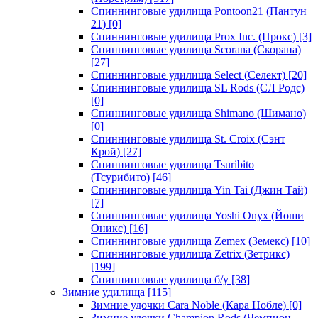
Спиннинговые удилища Pontoon21 (Пантун
21)
[0]
Спиннинговые удилища Prox Inc. (Прокс)
[3]
Спиннинговые удилища Scorana (Скорана)
[27]
Спиннинговые удилища Select (Селект)
[20]
Спиннинговые удилища SL Rods (СЛ Родс)
[0]
Спиннинговые удилища Shimano (Шимано)
[0]
Спиннинговые удилища St. Croix (Сэнт
Крой)
[27]
Спиннинговые удилища Tsuribito
(Тсурибито)
[46]
Спиннинговые удилища Yin Tai (Джин Тай)
[7]
Спиннинговые удилища Yoshi Onyx (Йоши
Оникс)
[16]
Спиннинговые удилища Zemex (Земекс)
[10]
Спиннинговые удилища Zetrix (Зетрикс)
[199]
Спиннинговые удилища б/у
[38]
Зимние удилища
[115]
Зимние удочки Cara Noble (Кара Нобле)
[0]
Зимние удочки Champion Rods (Чемпион