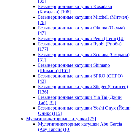
[35]
Безынерционные катушки Kosadaka
(Косадака)
[106]
Безынерционные катушки Mitchell (Митчел)
[26]
Безынерционные катушки Okuma (Окума)
[47]
Безынерционные катушки Penn (Пенн)
[4]
Безынерционные катушки Ryobi (Риоби)
[177]
Безынерционные катушки Scorana (Скорана)
[31]
Безынерционные катушки Shimano
(Шимано)
[161]
Безынерционные катушки SPRO (СПРО)
[42]
Безынерционные катушки Stinger (Стингер)
[136]
Безынерционные катушки Yin Tai (Джин
Тай)
[32]
Безынерционные катушки Yoshi Onyx (Йоши
Оникс)
[15]
Мультипликаторные катушки
[75]
Мультипликаторные катушки Abu Garcia
(Абу Гарсия)
[0]