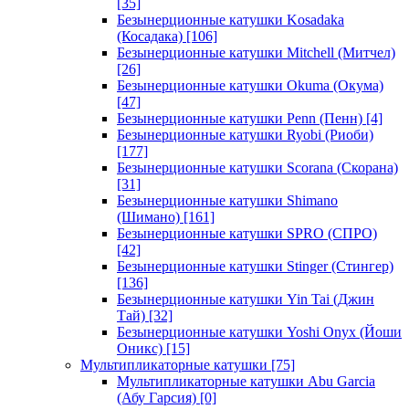
[35]
Безынерционные катушки Kosadaka
(Косадака)
[106]
Безынерционные катушки Mitchell (Митчел)
[26]
Безынерционные катушки Okuma (Окума)
[47]
Безынерционные катушки Penn (Пенн)
[4]
Безынерционные катушки Ryobi (Риоби)
[177]
Безынерционные катушки Scorana (Скорана)
[31]
Безынерционные катушки Shimano
(Шимано)
[161]
Безынерционные катушки SPRO (СПРО)
[42]
Безынерционные катушки Stinger (Стингер)
[136]
Безынерционные катушки Yin Tai (Джин
Тай)
[32]
Безынерционные катушки Yoshi Onyx (Йоши
Оникс)
[15]
Мультипликаторные катушки
[75]
Мультипликаторные катушки Abu Garcia
(Абу Гарсия)
[0]