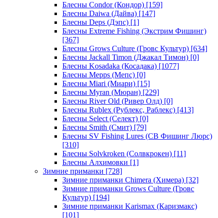
Блесны Condor (Кондор)
[159]
Блесны Daiwa (Дайва)
[147]
Блесны Deps (Дэпс)
[1]
Блесны Extreme Fishing (Экстрим Фишинг)
[367]
Блесны Grows Culture (Гровс Культур)
[634]
Блесны Jackall Timon (Джакал Тимон)
[0]
Блесны Kosadaka (Косадака)
[1077]
Блесны Mepps (Мепс)
[0]
Блесны Miari (Миари)
[15]
Блесны Myran (Мюран)
[229]
Блесны River Old (Ривер Олд)
[0]
Блесны Rublex (Рублекс, Раблекс)
[413]
Блесны Select (Селект)
[0]
Блесны Smith (Смит)
[79]
Блесны SV Fishing Lures (СВ Фишинг Люрс)
[310]
Блесны Solvkroken (Солвкрокен)
[11]
Блесны Алхимовки
[1]
Зимние приманки
[728]
Зимние приманки Chimera (Химера)
[32]
Зимние приманки Grows Culture (Гровс
Культур)
[194]
Зимние приманки Karismax (Каризмакс)
[101]