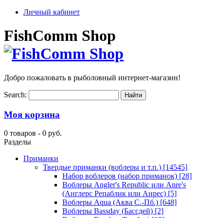
Личный кабинет
FishComm Shop
Добро пожаловать в рыболовный интернет-магазин!
Search:
Моя корзина
0 товаров -
0 руб.
Разделы
Приманки
Твердые приманки (воблеры и т.п.)
[14545]
Набор воблеров (набор приманок)
[28]
Воблеры Angler's Republic или Anre's
(Англерс Репаблик или Анрес)
[5]
Воблеры Aqua (Аква С.-Пб.)
[648]
Воблеры Bassday (Бассдей)
[2]