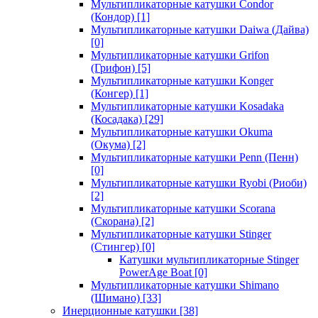
Мультипликаторные катушки Condor
(Кондор)
[1]
Мультипликаторные катушки Daiwa (Дайва)
[0]
Мультипликаторные катушки Grifon
(Грифон)
[5]
Мультипликаторные катушки Konger
(Конгер)
[1]
Мультипликаторные катушки Kosadaka
(Косадака)
[29]
Мультипликаторные катушки Okuma
(Окума)
[2]
Мультипликаторные катушки Penn (Пенн)
[0]
Мультипликаторные катушки Ryobi (Риоби)
[2]
Мультипликаторные катушки Scorana
(Скорана)
[2]
Мультипликаторные катушки Stinger
(Стингер)
[0]
Катушки мультипликаторные Stinger
PowerAge Boat
[0]
Мультипликаторные катушки Shimano
(Шимано)
[33]
Инерционные катушки
[38]