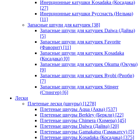
Инерционные катушки Kosadaka (Косадака)
[27]
Инерционные катушки Русснасть (Нельма)
[11]
Запасные шпули для катушек
[38]
Запасные шпули для катушек Daiwa (Дайва)
[5]
Запасные шпули для катушек Favorite
(Фаворит)
[11]
Запасные шпули для катушек Kosadaka
(Косадака)
[0]
Запасные шпули для катушек Okuma (Окума)
[9]
Запасные шпули для катушек Ryobi (Риоби)
[7]
Запасные шпули для катушек Stinger
(Стингер)
[6]
Лески
Плетеные лески (шнуры)
[1278]
Плетеные шнуры Aqua (Аква)
[537]
Плетеные шнуры Berkley (Беркли)
[22]
Плетеные шнуры Chimera (Химера)
[45]
Плетеные шнуры Daiwa (Дайва)
[20]
Плетеные шнуры Gamakatsu (Гамакатсу)
[5]
Плетеные шнуры Kosadaka (Косадака)
[375]