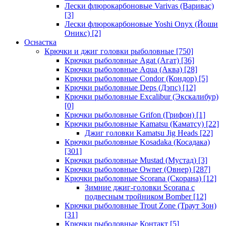
Лески флюрокарбоновые Varivas (Варивас)
[3]
Лески флюрокарбоновые Yoshi Onyx (Йоши
Оникс)
[2]
Оснастка
Крючки и джиг головки рыболовные
[750]
Крючки рыболовные Agat (Агат)
[36]
Крючки рыболовные Aqua (Аква)
[28]
Крючки рыболовные Condor (Кондор)
[5]
Крючки рыболовные Deps (Дэпс)
[12]
Крючки рыболовные Excalibur (Экскалибур)
[0]
Крючки рыболовные Grifon (Грифон)
[1]
Крючки рыболовные Kamatsu (Каматсу)
[22]
Джиг головки Kamatsu Jig Heads
[22]
Крючки рыболовные Kosadaka (Косадака)
[301]
Крючки рыболовные Mustad (Мустад)
[3]
Крючки рыболовные Owner (Овнер)
[287]
Крючки рыболовные Scorana (Скорана)
[12]
Зимние джиг-головки Scorana с
подвесным тройником Bomber
[12]
Крючки рыболовные Trout Zone (Траут Зон)
[31]
Крючки рыболовные Контакт
[5]