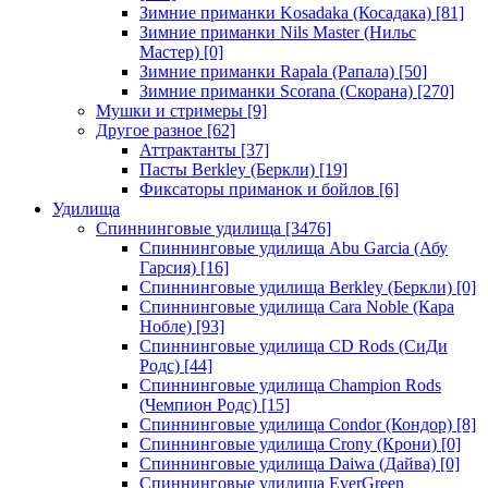
Зимние приманки Kosadaka (Косадака)
[81]
Зимние приманки Nils Master (Нильс
Мастер)
[0]
Зимние приманки Rapala (Рапала)
[50]
Зимние приманки Scorana (Скорана)
[270]
Мушки и стримеры
[9]
Другое разное
[62]
Аттрактанты
[37]
Пасты Berkley (Беркли)
[19]
Фиксаторы приманок и бойлов
[6]
Удилища
Спиннинговые удилища
[3476]
Спиннинговые удилища Abu Garcia (Абу
Гарсия)
[16]
Спиннинговые удилища Berkley (Беркли)
[0]
Спиннинговые удилища Cara Noble (Кара
Нобле)
[93]
Спиннинговые удилища CD Rods (СиДи
Родс)
[44]
Спиннинговые удилища Champion Rods
(Чемпион Родс)
[15]
Спиннинговые удилища Condor (Кондор)
[8]
Спиннинговые удилища Crony (Крони)
[0]
Спиннинговые удилища Daiwa (Дайва)
[0]
Спиннинговые удилища EverGreen