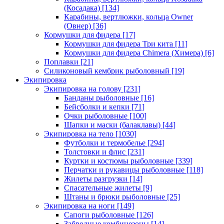
(Косадака)
[134]
Карабины, вертлюжки, кольца Owner
(Овнер)
[36]
Кормушки для фидера
[17]
Кормушки для фидера Три кита
[11]
Кормушки для фидера Chimera (Химера)
[6]
Поплавки
[21]
Силиконовый кембрик рыболовный
[19]
Экипировка
Экипировка на голову
[231]
Банданы рыболовные
[16]
Бейсболки и кепки
[71]
Очки рыболовные
[100]
Шапки и маски (балаклавы)
[44]
Экипировка на тело
[1030]
Футболки и термобелье
[294]
Толстовки и флис
[231]
Куртки и костюмы рыболовные
[339]
Перчатки и рукавицы рыболовные
[118]
Жилеты разгрузки
[14]
Спасательные жилеты
[9]
Штаны и брюки рыболовные
[25]
Экипировка на ноги
[149]
Сапоги рыболовные
[126]
Забродные комбинезоны
[14]