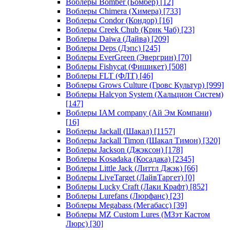
Воблеры Bomber (Бомбер)
[12]
Воблеры Chimera (Химера)
[733]
Воблеры Condor (Кондор)
[16]
Воблеры Creek Chub (Крик Чаб)
[23]
Воблеры Daiwa (Дайва)
[209]
Воблеры Deps (Дэпс)
[245]
Воблеры EverGreen (Эвергрин)
[70]
Воблеры Fishycat (Фишикет)
[508]
Воблеры FLT (ФЛТ)
[46]
Воблеры Grows Culture (Гровс Культур)
[999]
Воблеры Halcyon System (Хальцион Систем)
[147]
Воблеры IAM company (Ай Эм Компани)
[16]
Воблеры Jackall (Шакал)
[1157]
Воблеры Jackall Timon (Шакал Тимон)
[320]
Воблеры Jackson (Джэксон)
[178]
Воблеры Kosadaka (Косадака)
[2345]
Воблеры Little Jack (Литтл Джэк)
[66]
Воблеры LiveTarget (ЛайвТаргет)
[0]
Воблеры Lucky Craft (Лаки Крафт)
[852]
Воблеры Lurefans (Люрфанс)
[23]
Воблеры Megabass (Мегабасс)
[39]
Воблеры MZ Custom Lures (МЗэт Кастом
Люрс)
[30]