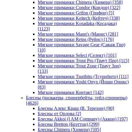
Мягкие приманки Chimera (Химера)
[358]
Мягкие приманки Condor (Кондор)
[322]
Мягкие приманки Grifon (Грифон)
[5]
Мягкие приманки Keitech (Кейтеч)
[338]
Мягкие приманки Kosadaka (Косадака)
[1123]
Мягкие приманки Mann's (Маннс)
[281]
Мягкие приманки Reins (Рейнс)
[176]
Мягкие приманки Savage Gear (Саваж Гир)
[10]
Мягкие приманки Select (Селект)
[101]
Мягкие приманки Trout Pro (Траут Про)
[115]
Мягкие приманки Trout Zone (Траут Зон)
[133]
Мягкие приманки Tsuribito (Тсурибито)
[111]
Мягкие приманки Yoshi Onyx (Йоши Оникс)
[83]
Мягкие приманки Контакт
[142]
Блесны (пилькеры, спинербейты, тейл-спиннеры)
[4626]
Блесны Алекс Краш (В. Терехин)
[90]
Блесны от Орлова
[2]
Блесны Akkoi (I AM Company) (Аккои)
[197]
Блесны Bretton (Брэттон)
[299]
Блесны Chimera (Химера)
[595]