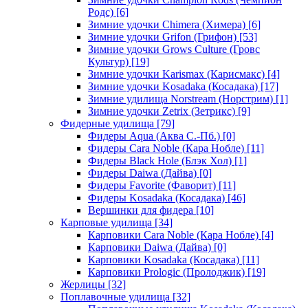
Родс)
[6]
Зимние удочки Chimera (Химера)
[6]
Зимние удочки Grifon (Грифон)
[53]
Зимние удочки Grows Culture (Гровс
Культур)
[19]
Зимние удочки Karismax (Карисмакс)
[4]
Зимние удочки Kosadaka (Косадака)
[17]
Зимние удилища Norstream (Норстрим)
[1]
Зимние удочки Zetrix (Зетрикс)
[9]
Фидерные удилища
[79]
Фидеры Aqua (Аква С.-Пб.)
[0]
Фидеры Cara Noble (Кара Нобле)
[11]
Фидеры Black Hole (Блэк Хол)
[1]
Фидеры Daiwa (Дайва)
[0]
Фидеры Favorite (Фаворит)
[11]
Фидеры Kosadaka (Косадака)
[46]
Вершинки для фидера
[10]
Карповые удилища
[34]
Карповики Cara Noble (Кара Нобле)
[4]
Карповики Daiwa (Дайва)
[0]
Карповики Kosadaka (Косадака)
[11]
Карповики Prologic (Пролоджик)
[19]
Жерлицы
[32]
Поплавочные удилища
[32]