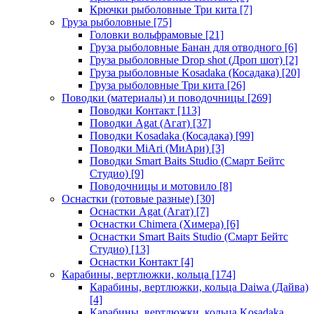
Крючки рыболовные Три кита
[7]
Груза рыболовные
[75]
Головки вольфрамовые
[21]
Груза рыболовные Банан для отводного
[6]
Груза рыболовные Drop shot (Дроп шот)
[2]
Груза рыболовные Kosadaka (Косадака)
[20]
Груза рыболовные Три кита
[26]
Поводки (материалы) и поводочницы
[269]
Поводки Контакт
[113]
Поводки Agat (Агат)
[37]
Поводки Kosadaka (Косадака)
[99]
Поводки MiAri (МиАри)
[3]
Поводки Smart Baits Studio (Смарт Бейтс
Студио)
[9]
Поводочницы и мотовило
[8]
Оснастки (готовые разные)
[30]
Оснастки Agat (Агат)
[7]
Оснастки Chimera (Химера)
[6]
Оснастки Smart Baits Studio (Смарт Бейтс
Студио)
[13]
Оснастки Контакт
[4]
Карабины, вертлюжки, кольца
[174]
Карабины, вертлюжки, кольца Daiwa (Дайва)
[4]
Карабины, вертлюжки, кольца Kosadaka