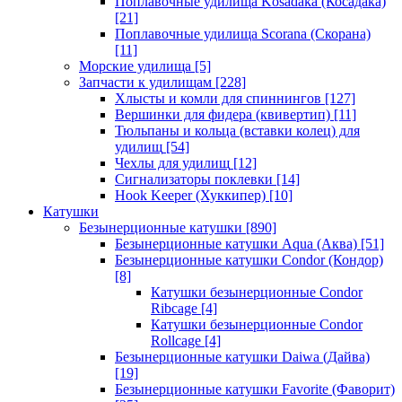
Поплавочные удилища Kosadaka (Косадака)
[21]
Поплавочные удилища Scorana (Скорана)
[11]
Морские удилища
[5]
Запчасти к удилищам
[228]
Хлысты и комли для спиннингов
[127]
Вершинки для фидера (квивертип)
[11]
Тюльпаны и кольца (вставки колец) для
удилищ
[54]
Чехлы для удилищ
[12]
Сигнализаторы поклевки
[14]
Hook Keeper (Хуккипер)
[10]
Катушки
Безынерционные катушки
[890]
Безынерционные катушки Aqua (Аква)
[51]
Безынерционные катушки Condor (Кондор)
[8]
Катушки безынерционные Condor
Ribcage
[4]
Катушки безынерционные Condor
Rollcage
[4]
Безынерционные катушки Daiwa (Дайва)
[19]
Безынерционные катушки Favorite (Фаворит)