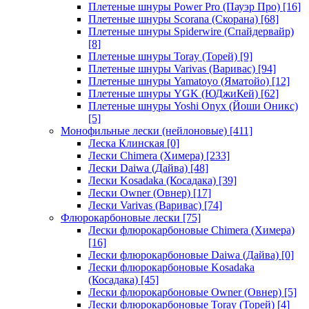
Плетеные шнуры Power Pro (Пауэр Про)
[16]
Плетеные шнуры Scorana (Скорана)
[68]
Плетеные шнуры Spiderwire (Спайдервайр)
[8]
Плетеные шнуры Toray (Торей)
[9]
Плетеные шнуры Varivas (Варивас)
[94]
Плетеные шнуры Yamatoyo (Яматойо)
[12]
Плетеные шнуры YGK (ЮДжиКей)
[62]
Плетеные шнуры Yoshi Onyx (Йоши Оникс)
[5]
Монофильные лески (нейлоновые)
[411]
Леска Клинская
[0]
Лески Chimera (Химера)
[233]
Лески Daiwa (Дайва)
[48]
Лески Kosadaka (Косадака)
[39]
Лески Owner (Овнер)
[17]
Лески Varivas (Варивас)
[74]
Флюрокарбоновые лески
[75]
Лески флюрокарбоновые Chimera (Химера)
[16]
Лески флюрокарбоновые Daiwa (Дайва)
[0]
Лески флюрокарбоновые Kosadaka
(Косадака)
[45]
Лески флюрокарбоновые Owner (Овнер)
[5]
Лески флюрокарбоновые Toray (Торей)
[4]