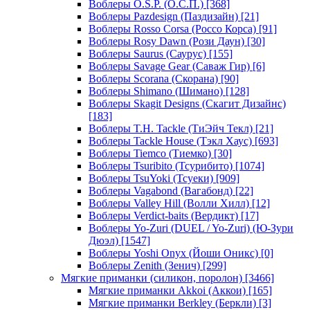
Воблеры O.S.P. (О.С.П.)
[368]
Воблеры Pazdesign (Паздизайн)
[21]
Воблеры Rosso Corsa (Россо Корса)
[91]
Воблеры Rosy Dawn (Рози Даун)
[30]
Воблеры Saurus (Саурус)
[155]
Воблеры Savage Gear (Саваж Гир)
[6]
Воблеры Scorana (Скорана)
[90]
Воблеры Shimano (Шимано)
[128]
Воблеры Skagit Designs (Скагит Дизайнс)
[183]
Воблеры T.H. Tackle (ТиЭйч Текл)
[21]
Воблеры Tackle House (Тэкл Хаус)
[693]
Воблеры Tiemco (Тиемко)
[30]
Воблеры Tsuribito (Тсурибито)
[1074]
Воблеры TsuYoki (Тсуеки)
[909]
Воблеры Vagabond (Вагабонд)
[22]
Воблеры Valley Hill (Волли Хилл)
[12]
Воблеры Verdict-baits (Вердикт)
[17]
Воблеры Yo-Zuri (DUEL / Yo-Zuri) (Ю-Зури
Дюэл)
[1547]
Воблеры Yoshi Onyx (Йоши Оникс)
[0]
Воблеры Zenith (Зенич)
[299]
Мягкие приманки (силикон, поролон)
[3466]
Мягкие приманки Akkoi (Аккои)
[165]
Мягкие приманки Berkley (Беркли)
[3]