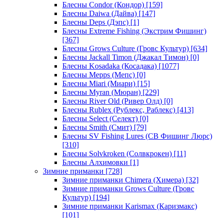
Блесны Condor (Кондор)
[159]
Блесны Daiwa (Дайва)
[147]
Блесны Deps (Дэпс)
[1]
Блесны Extreme Fishing (Экстрим Фишинг)
[367]
Блесны Grows Culture (Гровс Культур)
[634]
Блесны Jackall Timon (Джакал Тимон)
[0]
Блесны Kosadaka (Косадака)
[1077]
Блесны Mepps (Мепс)
[0]
Блесны Miari (Миари)
[15]
Блесны Myran (Мюран)
[229]
Блесны River Old (Ривер Олд)
[0]
Блесны Rublex (Рублекс, Раблекс)
[413]
Блесны Select (Селект)
[0]
Блесны Smith (Смит)
[79]
Блесны SV Fishing Lures (СВ Фишинг Люрс)
[310]
Блесны Solvkroken (Солвкрокен)
[11]
Блесны Алхимовки
[1]
Зимние приманки
[728]
Зимние приманки Chimera (Химера)
[32]
Зимние приманки Grows Culture (Гровс
Культур)
[194]
Зимние приманки Karismax (Каризмакс)
[101]