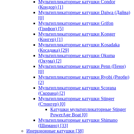
Мультипликаторные катушки Condor
(Кондор)
[1]
Мультипликаторные катушки Daiwa (Дайва)
[0]
Мультипликаторные катушки Grifon
(Грифон)
[5]
Мультипликаторные катушки Konger
(Конгер)
[1]
Мультипликаторные катушки Kosadaka
(Косадака)
[29]
Мультипликаторные катушки Okuma
(Окума)
[2]
Мультипликаторные катушки Penn (Пенн)
[0]
Мультипликаторные катушки Ryobi (Риоби)
[2]
Мультипликаторные катушки Scorana
(Скорана)
[2]
Мультипликаторные катушки Stinger
(Стингер)
[0]
Катушки мультипликаторные Stinger
PowerAge Boat
[0]
Мультипликаторные катушки Shimano
(Шимано)
[33]
Инерционные катушки
[38]