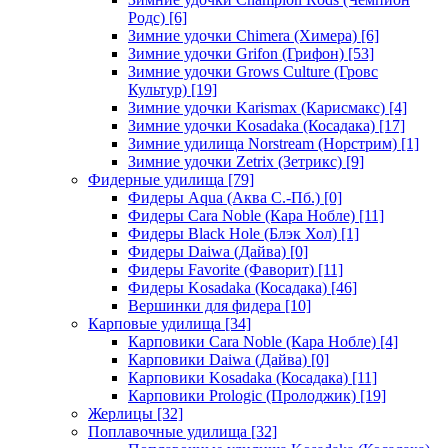
Родс)
[6]
Зимние удочки Chimera (Химера)
[6]
Зимние удочки Grifon (Грифон)
[53]
Зимние удочки Grows Culture (Гровс
Культур)
[19]
Зимние удочки Karismax (Карисмакс)
[4]
Зимние удочки Kosadaka (Косадака)
[17]
Зимние удилища Norstream (Норстрим)
[1]
Зимние удочки Zetrix (Зетрикс)
[9]
Фидерные удилища
[79]
Фидеры Aqua (Аква С.-Пб.)
[0]
Фидеры Cara Noble (Кара Нобле)
[11]
Фидеры Black Hole (Блэк Хол)
[1]
Фидеры Daiwa (Дайва)
[0]
Фидеры Favorite (Фаворит)
[11]
Фидеры Kosadaka (Косадака)
[46]
Вершинки для фидера
[10]
Карповые удилища
[34]
Карповики Cara Noble (Кара Нобле)
[4]
Карповики Daiwa (Дайва)
[0]
Карповики Kosadaka (Косадака)
[11]
Карповики Prologic (Пролоджик)
[19]
Жерлицы
[32]
Поплавочные удилища
[32]