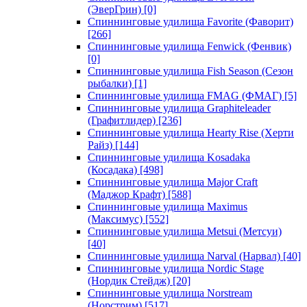
(ЭверГрин)
[0]
Спиннинговые удилища Favorite (Фаворит)
[266]
Спиннинговые удилища Fenwick (Фенвик)
[0]
Спиннинговые удилища Fish Season (Сезон
рыбалки)
[1]
Спиннинговые удилища FMAG (ФМАГ)
[5]
Спиннинговые удилища Graphiteleader
(Графитлидер)
[236]
Спиннинговые удилища Hearty Rise (Херти
Райз)
[144]
Спиннинговые удилища Kosadaka
(Косадака)
[498]
Спиннинговые удилища Major Craft
(Маджор Крафт)
[588]
Спиннинговые удилища Maximus
(Максимус)
[552]
Спиннинговые удилища Metsui (Метсуи)
[40]
Спиннинговые удилища Narval (Нарвал)
[40]
Спиннинговые удилища Nordic Stage
(Нордик Стейдж)
[20]
Спиннинговые удилища Norstream
(Норстрим)
[517]