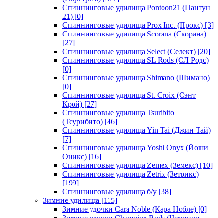
Спиннинговые удилища Pontoon21 (Пантун
21)
[0]
Спиннинговые удилища Prox Inc. (Прокс)
[3]
Спиннинговые удилища Scorana (Скорана)
[27]
Спиннинговые удилища Select (Селект)
[20]
Спиннинговые удилища SL Rods (СЛ Родс)
[0]
Спиннинговые удилища Shimano (Шимано)
[0]
Спиннинговые удилища St. Croix (Сэнт
Крой)
[27]
Спиннинговые удилища Tsuribito
(Тсурибито)
[46]
Спиннинговые удилища Yin Tai (Джин Тай)
[7]
Спиннинговые удилища Yoshi Onyx (Йоши
Оникс)
[16]
Спиннинговые удилища Zemex (Земекс)
[10]
Спиннинговые удилища Zetrix (Зетрикс)
[199]
Спиннинговые удилища б/у
[38]
Зимние удилища
[115]
Зимние удочки Cara Noble (Кара Нобле)
[0]
Зимние удочки Champion Rods (Чемпион