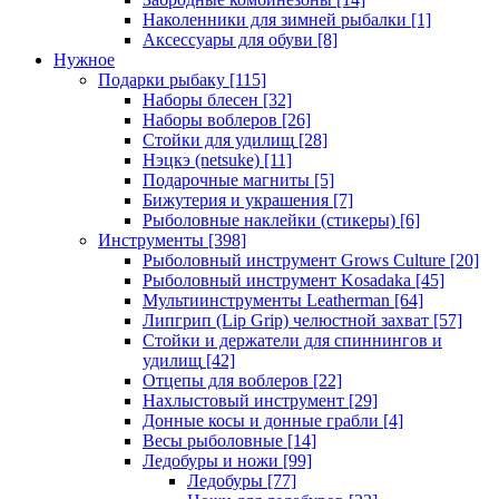
Наколенники для зимней рыбалки
[1]
Аксессуары для обуви
[8]
Нужное
Подарки рыбаку
[115]
Наборы блесен
[32]
Наборы воблеров
[26]
Стойки для удилищ
[28]
Нэцкэ (netsuke)
[11]
Подарочные магниты
[5]
Бижутерия и украшения
[7]
Рыболовные наклейки (стикеры)
[6]
Инструменты
[398]
Рыболовный инструмент Grows Culture
[20]
Рыболовный инструмент Kosadaka
[45]
Мультиинструменты Leatherman
[64]
Липгрип (Lip Grip) челюстной захват
[57]
Стойки и держатели для спиннингов и
удилищ
[42]
Отцепы для воблеров
[22]
Нахлыстовый инструмент
[29]
Донные косы и донные грабли
[4]
Весы рыболовные
[14]
Ледобуры и ножи
[99]
Ледобуры
[77]