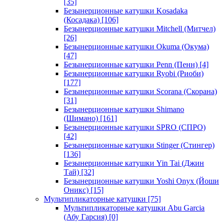
[35]
Безынерционные катушки Kosadaka
(Косадака)
[106]
Безынерционные катушки Mitchell (Митчел)
[26]
Безынерционные катушки Okuma (Окума)
[47]
Безынерционные катушки Penn (Пенн)
[4]
Безынерционные катушки Ryobi (Риоби)
[177]
Безынерционные катушки Scorana (Скорана)
[31]
Безынерционные катушки Shimano
(Шимано)
[161]
Безынерционные катушки SPRO (СПРО)
[42]
Безынерционные катушки Stinger (Стингер)
[136]
Безынерционные катушки Yin Tai (Джин
Тай)
[32]
Безынерционные катушки Yoshi Onyx (Йоши
Оникс)
[15]
Мультипликаторные катушки
[75]
Мультипликаторные катушки Abu Garcia
(Абу Гарсия)
[0]