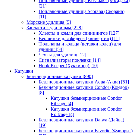
Поплавочные удилища Kosadaka (Косадака)
[21]
Поплавочные удилища Scorana (Скорана)
[11]
Морские удилища
[5]
Запчасти к удилищам
[228]
Хлысты и комли для спиннингов
[127]
Вершинки для фидера (квивертип)
[11]
Тюльпаны и кольца (вставки колец) для
удилищ
[54]
Чехлы для удилищ
[12]
Сигнализаторы поклевки
[14]
Hook Keeper (Хуккипер)
[10]
Катушки
Безынерционные катушки
[890]
Безынерционные катушки Aqua (Аква)
[51]
Безынерционные катушки Condor (Кондор)
[8]
Катушки безынерционные Condor
Ribcage
[4]
Катушки безынерционные Condor
Rollcage
[4]
Безынерционные катушки Daiwa (Дайва)
[19]
Безынерционные катушки Favorite (Фаворит)