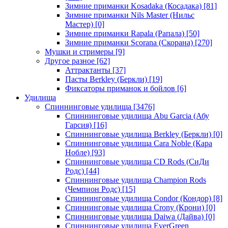
Зимние приманки Kosadaka (Косадака)
[81]
Зимние приманки Nils Master (Нильс
Мастер)
[0]
Зимние приманки Rapala (Рапала)
[50]
Зимние приманки Scorana (Скорана)
[270]
Мушки и стримеры
[9]
Другое разное
[62]
Аттрактанты
[37]
Пасты Berkley (Беркли)
[19]
Фиксаторы приманок и бойлов
[6]
Удилища
Спиннинговые удилища
[3476]
Спиннинговые удилища Abu Garcia (Абу
Гарсия)
[16]
Спиннинговые удилища Berkley (Беркли)
[0]
Спиннинговые удилища Cara Noble (Кара
Нобле)
[93]
Спиннинговые удилища CD Rods (СиДи
Родс)
[44]
Спиннинговые удилища Champion Rods
(Чемпион Родс)
[15]
Спиннинговые удилища Condor (Кондор)
[8]
Спиннинговые удилища Crony (Крони)
[0]
Спиннинговые удилища Daiwa (Дайва)
[0]
Спиннинговые удилища EverGreen