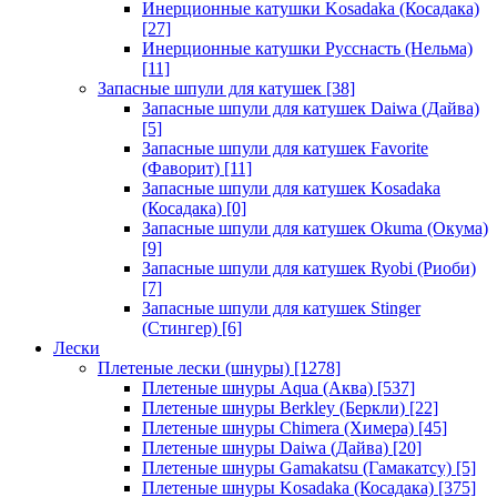
Инерционные катушки Kosadaka (Косадака)
[27]
Инерционные катушки Русснасть (Нельма)
[11]
Запасные шпули для катушек
[38]
Запасные шпули для катушек Daiwa (Дайва)
[5]
Запасные шпули для катушек Favorite
(Фаворит)
[11]
Запасные шпули для катушек Kosadaka
(Косадака)
[0]
Запасные шпули для катушек Okuma (Окума)
[9]
Запасные шпули для катушек Ryobi (Риоби)
[7]
Запасные шпули для катушек Stinger
(Стингер)
[6]
Лески
Плетеные лески (шнуры)
[1278]
Плетеные шнуры Aqua (Аква)
[537]
Плетеные шнуры Berkley (Беркли)
[22]
Плетеные шнуры Chimera (Химера)
[45]
Плетеные шнуры Daiwa (Дайва)
[20]
Плетеные шнуры Gamakatsu (Гамакатсу)
[5]
Плетеные шнуры Kosadaka (Косадака)
[375]