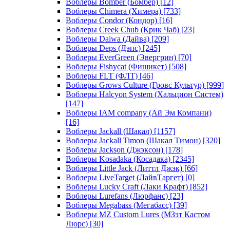
Воблеры Bomber (Бомбер)
[12]
Воблеры Chimera (Химера)
[733]
Воблеры Condor (Кондор)
[16]
Воблеры Creek Chub (Крик Чаб)
[23]
Воблеры Daiwa (Дайва)
[209]
Воблеры Deps (Дэпс)
[245]
Воблеры EverGreen (Эвергрин)
[70]
Воблеры Fishycat (Фишикет)
[508]
Воблеры FLT (ФЛТ)
[46]
Воблеры Grows Culture (Гровс Культур)
[999]
Воблеры Halcyon System (Хальцион Систем)
[147]
Воблеры IAM company (Ай Эм Компани)
[16]
Воблеры Jackall (Шакал)
[1157]
Воблеры Jackall Timon (Шакал Тимон)
[320]
Воблеры Jackson (Джэксон)
[178]
Воблеры Kosadaka (Косадака)
[2345]
Воблеры Little Jack (Литтл Джэк)
[66]
Воблеры LiveTarget (ЛайвТаргет)
[0]
Воблеры Lucky Craft (Лаки Крафт)
[852]
Воблеры Lurefans (Люрфанс)
[23]
Воблеры Megabass (Мегабасс)
[39]
Воблеры MZ Custom Lures (МЗэт Кастом
Люрс)
[30]