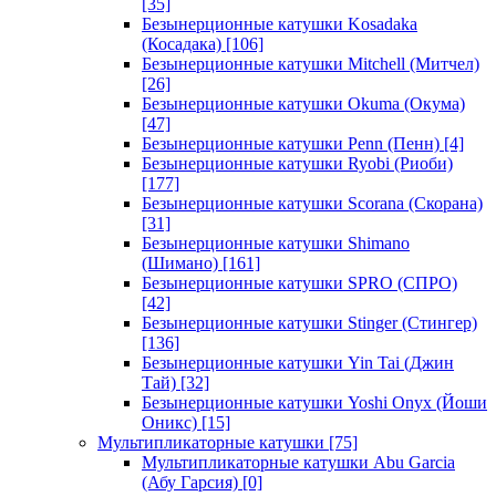
[35]
Безынерционные катушки Kosadaka
(Косадака)
[106]
Безынерционные катушки Mitchell (Митчел)
[26]
Безынерционные катушки Okuma (Окума)
[47]
Безынерционные катушки Penn (Пенн)
[4]
Безынерционные катушки Ryobi (Риоби)
[177]
Безынерционные катушки Scorana (Скорана)
[31]
Безынерционные катушки Shimano
(Шимано)
[161]
Безынерционные катушки SPRO (СПРО)
[42]
Безынерционные катушки Stinger (Стингер)
[136]
Безынерционные катушки Yin Tai (Джин
Тай)
[32]
Безынерционные катушки Yoshi Onyx (Йоши
Оникс)
[15]
Мультипликаторные катушки
[75]
Мультипликаторные катушки Abu Garcia
(Абу Гарсия)
[0]