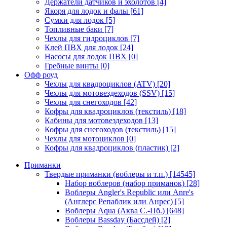
Держатели датчиков и эхолотов
[4]
Якоря для лодок и фалы
[61]
Сумки для лодок
[5]
Топливные баки
[7]
Чехлы для гидроциклов
[7]
Клей ПВХ для лодок
[24]
Насосы для лодок ПВХ
[0]
Гребные винты
[0]
Офф роуд
Чехлы для квадроциклов (ATV)
[20]
Чехлы для мотовездеходов (SSV)
[15]
Чехлы для снегоходов
[42]
Кофры для квадроциклов (текстиль)
[18]
Кабины для мотовездеходов
[13]
Кофры для снегоходов (текстиль)
[15]
Чехлы для мотоциклов
[0]
Кофры для квадроциклов (пластик)
[2]
Приманки
Твердые приманки (воблеры и т.п.)
[14545]
Набор воблеров (набор приманок)
[28]
Воблеры Angler's Republic или Anre's
(Англерс Репаблик или Анрес)
[5]
Воблеры Aqua (Аква С.-Пб.)
[648]
Воблеры Bassday (Бассдей)
[2]