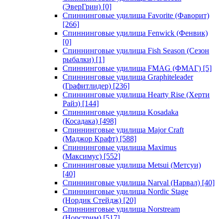
(ЭверГрин)
[0]
Спиннинговые удилища Favorite (Фаворит)
[266]
Спиннинговые удилища Fenwick (Фенвик)
[0]
Спиннинговые удилища Fish Season (Сезон
рыбалки)
[1]
Спиннинговые удилища FMAG (ФМАГ)
[5]
Спиннинговые удилища Graphiteleader
(Графитлидер)
[236]
Спиннинговые удилища Hearty Rise (Херти
Райз)
[144]
Спиннинговые удилища Kosadaka
(Косадака)
[498]
Спиннинговые удилища Major Craft
(Маджор Крафт)
[588]
Спиннинговые удилища Maximus
(Максимус)
[552]
Спиннинговые удилища Metsui (Метсуи)
[40]
Спиннинговые удилища Narval (Нарвал)
[40]
Спиннинговые удилища Nordic Stage
(Нордик Стейдж)
[20]
Спиннинговые удилища Norstream
(Норстрим)
[517]