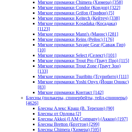
Мягкие приманки Chimera (Химера)
[358]
Мягкие приманки Condor (Кондор)
[322]
Мягкие приманки Grifon (Грифон)
[5]
Мягкие приманки Keitech (Кейтеч)
[338]
Мягкие приманки Kosadaka (Косадака)
[1123]
Мягкие приманки Mann's (Маннс)
[281]
Мягкие приманки Reins (Рейнс)
[176]
Мягкие приманки Savage Gear (Саваж Гир)
[10]
Мягкие приманки Select (Селект)
[101]
Мягкие приманки Trout Pro (Траут Про)
[115]
Мягкие приманки Trout Zone (Траут Зон)
[133]
Мягкие приманки Tsuribito (Тсурибито)
[111]
Мягкие приманки Yoshi Onyx (Йоши Оникс)
[83]
Мягкие приманки Контакт
[142]
Блесны (пилькеры, спинербейты, тейл-спиннеры)
[4626]
Блесны Алекс Краш (В. Терехин)
[90]
Блесны от Орлова
[2]
Блесны Akkoi (I AM Company) (Аккои)
[197]
Блесны Bretton (Брэттон)
[299]
Блесны Chimera (Химера)
[595]