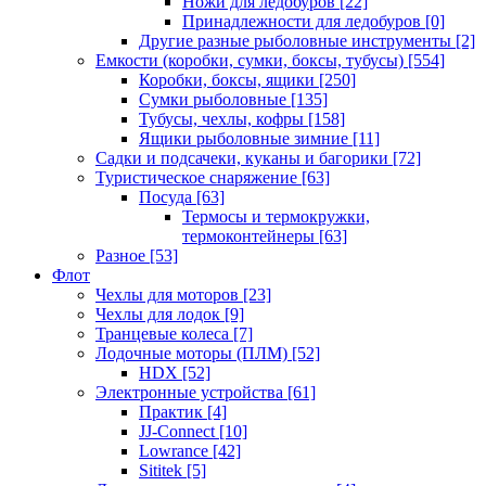
Ножи для ледобуров
[22]
Принадлежности для ледобуров
[0]
Другие разные рыболовные инструменты
[2]
Емкости (коробки, сумки, боксы, тубусы)
[554]
Коробки, боксы, ящики
[250]
Сумки рыболовные
[135]
Тубусы, чехлы, кофры
[158]
Ящики рыболовные зимние
[11]
Садки и подсачеки, куканы и багорики
[72]
Туристическое снаряжение
[63]
Посуда
[63]
Термосы и термокружки,
термоконтейнеры
[63]
Разное
[53]
Флот
Чехлы для моторов
[23]
Чехлы для лодок
[9]
Транцевые колеса
[7]
Лодочные моторы (ПЛМ)
[52]
HDX
[52]
Электронные устройства
[61]
Практик
[4]
JJ-Connect
[10]
Lowrance
[42]
Sititek
[5]