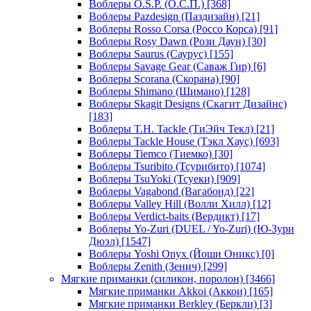
Воблеры O.S.P. (О.С.П.)
[368]
Воблеры Pazdesign (Паздизайн)
[21]
Воблеры Rosso Corsa (Россо Корса)
[91]
Воблеры Rosy Dawn (Рози Даун)
[30]
Воблеры Saurus (Саурус)
[155]
Воблеры Savage Gear (Саваж Гир)
[6]
Воблеры Scorana (Скорана)
[90]
Воблеры Shimano (Шимано)
[128]
Воблеры Skagit Designs (Скагит Дизайнс)
[183]
Воблеры T.H. Tackle (ТиЭйч Текл)
[21]
Воблеры Tackle House (Тэкл Хаус)
[693]
Воблеры Tiemco (Тиемко)
[30]
Воблеры Tsuribito (Тсурибито)
[1074]
Воблеры TsuYoki (Тсуеки)
[909]
Воблеры Vagabond (Вагабонд)
[22]
Воблеры Valley Hill (Волли Хилл)
[12]
Воблеры Verdict-baits (Вердикт)
[17]
Воблеры Yo-Zuri (DUEL / Yo-Zuri) (Ю-Зури
Дюэл)
[1547]
Воблеры Yoshi Onyx (Йоши Оникс)
[0]
Воблеры Zenith (Зенич)
[299]
Мягкие приманки (силикон, поролон)
[3466]
Мягкие приманки Akkoi (Аккои)
[165]
Мягкие приманки Berkley (Беркли)
[3]