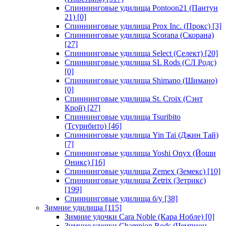
Спиннинговые удилища Pontoon21 (Пантун
21)
[0]
Спиннинговые удилища Prox Inc. (Прокс)
[3]
Спиннинговые удилища Scorana (Скорана)
[27]
Спиннинговые удилища Select (Селект)
[20]
Спиннинговые удилища SL Rods (СЛ Родс)
[0]
Спиннинговые удилища Shimano (Шимано)
[0]
Спиннинговые удилища St. Croix (Сэнт
Крой)
[27]
Спиннинговые удилища Tsuribito
(Тсурибито)
[46]
Спиннинговые удилища Yin Tai (Джин Тай)
[7]
Спиннинговые удилища Yoshi Onyx (Йоши
Оникс)
[16]
Спиннинговые удилища Zemex (Земекс)
[10]
Спиннинговые удилища Zetrix (Зетрикс)
[199]
Спиннинговые удилища б/у
[38]
Зимние удилища
[115]
Зимние удочки Cara Noble (Кара Нобле)
[0]
Зимние удочки Champion Rods (Чемпион