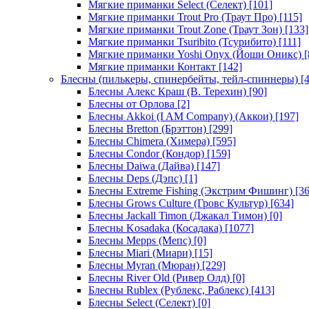
Мягкие приманки Select (Селект)
[101]
Мягкие приманки Trout Pro (Траут Про)
[115]
Мягкие приманки Trout Zone (Траут Зон)
[133]
Мягкие приманки Tsuribito (Тсурибито)
[111]
Мягкие приманки Yoshi Onyx (Йоши Оникс)
[
Мягкие приманки Контакт
[142]
Блесны (пилькеры, спинербейты, тейл-спиннеры)
[4
Блесны Алекс Краш (В. Терехин)
[90]
Блесны от Орлова
[2]
Блесны Akkoi (I AM Company) (Аккои)
[197]
Блесны Bretton (Брэттон)
[299]
Блесны Chimera (Химера)
[595]
Блесны Condor (Кондор)
[159]
Блесны Daiwa (Дайва)
[147]
Блесны Deps (Дэпс)
[1]
Блесны Extreme Fishing (Экстрим Фишинг)
[36
Блесны Grows Culture (Гровс Культур)
[634]
Блесны Jackall Timon (Джакал Тимон)
[0]
Блесны Kosadaka (Косадака)
[1077]
Блесны Mepps (Мепс)
[0]
Блесны Miari (Миари)
[15]
Блесны Myran (Мюран)
[229]
Блесны River Old (Ривер Олд)
[0]
Блесны Rublex (Рублекс, Раблекс)
[413]
Блесны Select (Селект)
[0]