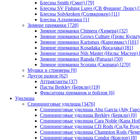
Блесны Smith (Смит)
[79]
Блесны SV Fishing Lures (СВ Фишинг Люрс)
[
Блесны Solvkroken (Солвкрокен)
[11]
Блесны Алхимовки
[1]
Зимние приманки
[728]
Зимние приманки Chimera (Химера)
[32]
Зимние приманки Grows Culture (Гровс Культу
Зимние приманки Karismax (Каризмакс)
[101]
Зимние приманки Kosadaka (Косадака)
[81]
Зимние приманки Nils Master (Нильс Мастер)
Зимние приманки Rapala (Рапала)
[50]
Зимние приманки Scorana (Скорана)
[270]
Мушки и стримеры
[9]
Другое разное
[62]
Аттрактанты
[37]
Пасты Berkley (Беркли)
[19]
Фиксаторы приманок и бойлов
[6]
Удилища
Спиннинговые удилища
[3476]
Спиннинговые удилища Abu Garcia (Абу Гарс
Спиннинговые удилища Berkley (Беркли)
[0]
Спиннинговые удилища Cara Noble (Кара Ноб
Спиннинговые удилища CD Rods (СиДи Родс
Спиннинговые удилища Champion Rods (Чемп
Спиннинговые удилища Condor (Кондор)
[8]