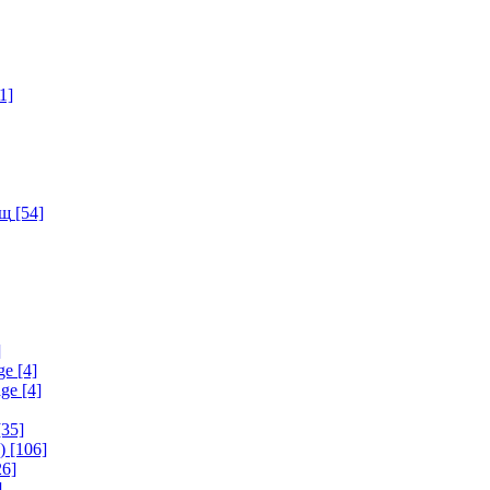
1]
ищ
[54]
]
ge
[4]
age
[4]
35]
)
[106]
6]
]