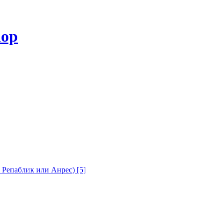
с Репаблик или Анрес)
[5]