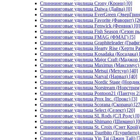
Спиннинговые удилища Crony (Крони)
[0]
Спиннинговые удилища Daiwa (Дайва)
[0]
Спиннинговые удилища EverGreen (ЭверГрин
Спиннинговые удилища Favorite (Фаворит)
[2
Спиннинговые удилища Fenwick (Фенвик)
[0]
Спиннинговые удилища Fish Season (Сезон р
Спиннинговые удилища FMAG (ФМАГ)
[5]
Спиннинговые удилища Graphiteleader (Графи
Спиннинговые удилища Hearty Rise (Херти Ра
Спиннинговые удилища Kosadaka (Косадака)
Спиннинговые удилища Major Craft (Маджор 
Спиннинговые удилища Maximus (Максимус)
Спиннинговые удилища Metsui (Метсуи)
[40]
Спиннинговые удилища Narval (Нарвал)
[40]
Спиннинговые удилища Nordic Stage (Нордик
Спиннинговые удилища Norstream (Норстрим
Спиннинговые удилища Pontoon21 (Пантун 2
Спиннинговые удилища Prox Inc. (Прокс)
[3]
Спиннинговые удилища Scorana (Скорана)
[27
Спиннинговые удилища Select (Селект)
[20]
Спиннинговые удилища SL Rods (СЛ Родс)
[0
Спиннинговые удилища Shimano (Шимано)
[0
Спиннинговые удилища St. Croix (Сэнт Крой)
Спиннинговые удилища Tsuribito (Тсурибито)
Спиннинговые удилища Yin Tai (Джин Тай)
[7