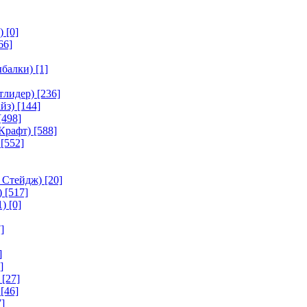
)
[0]
66]
ыбалки)
[1]
тлидер)
[236]
йз)
[144]
[498]
Крафт)
[588]
[552]
 Стейдж)
[20]
)
[517]
1)
[0]
]
]
]
[27]
[46]
]