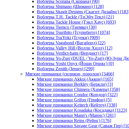
Воблеры Scorana (Скорана)
[90]
Воблеры Shimano (Шимано)
[128]
Воблеры Skagit Designs (Скагит Дизайнс)
[183
Воблеры T.H. Tackle (ТиЭйч Текл)
[21]
Воблеры Tackle House (Тэкл Хаус)
[693]
Воблеры Tiemco (Тиемко)
[30]
Воблеры Tsuribito (Тсурибито)
[1074]
Воблеры TsuYoki (Тсуеки)
[909]
Воблеры Vagabond (Вагабонд)
[22]
Воблеры Valley Hill (Волли Хилл)
[12]
Воблеры Verdict-baits (Вердикт)
[17]
Воблеры Yo-Zuri (DUEL / Yo-Zuri) (Ю-Зури Д
Воблеры Yoshi Onyx (Йоши Оникс)
[0]
Воблеры Zenith (Зенич)
[299]
Мягкие приманки (силикон, поролон)
[3466]
Мягкие приманки Akkoi (Аккои)
[165]
Мягкие приманки Berkley (Беркли)
[3]
Мягкие приманки Chimera (Химера)
[358]
Мягкие приманки Condor (Кондор)
[322]
Мягкие приманки Grifon (Грифон)
[5]
Мягкие приманки Keitech (Кейтеч)
[338]
Мягкие приманки Kosadaka (Косадака)
[1123]
Мягкие приманки Mann's (Маннс)
[281]
Мягкие приманки Reins (Рейнс)
[176]
Мягкие приманки Savage Gear (Саваж Гир)
[10