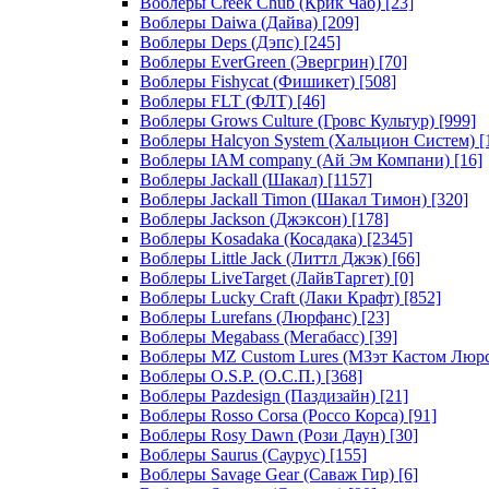
Воблеры Creek Chub (Крик Чаб)
[23]
Воблеры Daiwa (Дайва)
[209]
Воблеры Deps (Дэпс)
[245]
Воблеры EverGreen (Эвергрин)
[70]
Воблеры Fishycat (Фишикет)
[508]
Воблеры FLT (ФЛТ)
[46]
Воблеры Grows Culture (Гровс Культур)
[999]
Воблеры Halcyon System (Хальцион Систем)
[
Воблеры IAM company (Ай Эм Компани)
[16]
Воблеры Jackall (Шакал)
[1157]
Воблеры Jackall Timon (Шакал Тимон)
[320]
Воблеры Jackson (Джэксон)
[178]
Воблеры Kosadaka (Косадака)
[2345]
Воблеры Little Jack (Литтл Джэк)
[66]
Воблеры LiveTarget (ЛайвТаргет)
[0]
Воблеры Lucky Craft (Лаки Крафт)
[852]
Воблеры Lurefans (Люрфанс)
[23]
Воблеры Megabass (Мегабасс)
[39]
Воблеры MZ Custom Lures (МЗэт Кастом Люр
Воблеры O.S.P. (О.С.П.)
[368]
Воблеры Pazdesign (Паздизайн)
[21]
Воблеры Rosso Corsa (Россо Корса)
[91]
Воблеры Rosy Dawn (Рози Даун)
[30]
Воблеры Saurus (Саурус)
[155]
Воблеры Savage Gear (Саваж Гир)
[6]