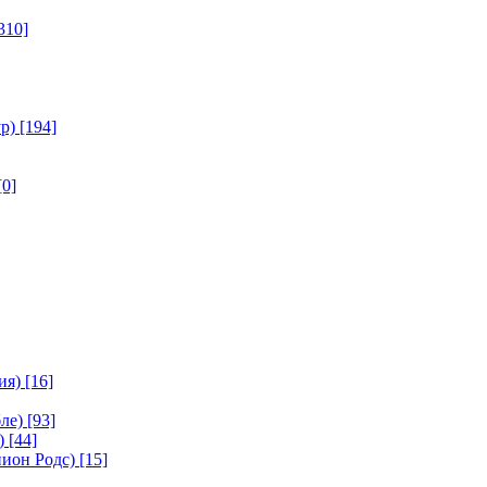
310]
р)
[194]
[0]
ия)
[16]
ле)
[93]
)
[44]
ион Родс)
[15]