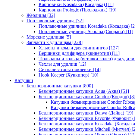
Карповики Kosadaka (Косадака)
[11]
Карповики Prologic (Пролоджик)
[19]
Жерлицы
[32]
Поплавочные удилища
[32]
Поплавочные удилища Kosadaka (Косадака)
[2
Поплавочные удилища Scorana (Скорана)
[11]
Морские удилища
[5]
Запчасти к удилищам
[228]
Хлысты и комли для спиннингов
[127]
Вершинки для фидера (квивертип)
[11]
Тюльпаны и кольца (вставки колец) для удил
Чехлы для удилищ
[12]
Сигнализаторы поклевки
[14]
Hook Keeper (Хуккипер)
[10]
Катушки
Безынерционные катушки
[890]
Безынерционные катушки Aqua (Аква)
[51]
Безынерционные катушки Condor (Кондор)
[8
Катушки безынерционные Condor Ribca
Катушки безынерционные Condor Rollc
Безынерционные катушки Daiwa (Дайва)
[19]
Безынерционные катушки Favorite (Фаворит)
[
Безынерционные катушки Kosadaka (Косадака
Безынерционные катушки Mitchell (Митчел)
[2
Безынерционные катушки Okuma (Окума)
[47