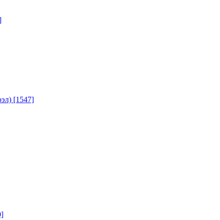
]
юэл)
[1547]
]