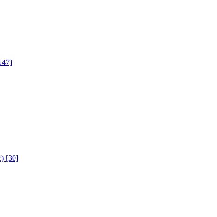
147]
с)
[30]