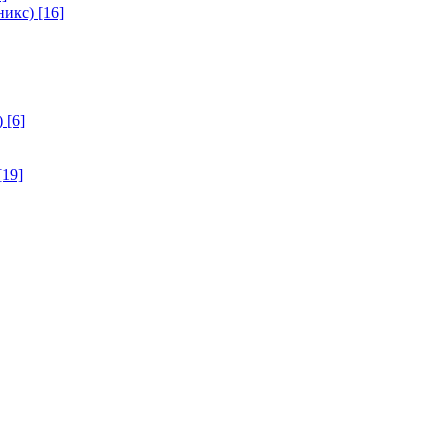
никс)
[16]
)
[6]
[19]