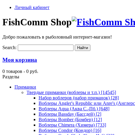
Личный кабинет
FishComm Shop
Добро пожаловать в рыболовный интернет-магазин!
Search:
Моя корзина
0 товаров -
0 руб.
Разделы
Приманки
Твердые приманки (воблеры и т.п.)
[14545]
Набор воблеров (набор приманок)
[28]
Воблеры Angler's Republic или Anre's (Англер
Воблеры Aqua (Аква С.-Пб.)
[648]
Воблеры Bassday (Бассдей)
[2]
Воблеры Bomber (Бомбер)
[12]
Воблеры Chimera (Химера)
[733]
Воблеры Condor (Кондор)
[16]