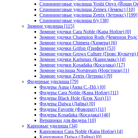
Спиннинговые удилища Yoshi Onyx (Йоши О
Спиннинговые удилища Zemex (Земекс)
[10]
Спиннинговые удилища Zetrix (Зетрикс)
[199]
Спиннинговые удилища б/у
[38]
Зимние удилища
[115]
Зимние удочки Cara Noble (Кара Нобле)
[0]
Зимние удочки Champion Rods (Чемпион Родс
Зимние удочки Chimera (Химера)
[6]
Зимние удочки Grifon (Грифон)
[53]
Зимние удочки Grows Culture (Гровс Культур)
Зимние удочки Karismax (Карисмакс)
[4]
Зимние удочки Kosadaka (Косадака)
[17]
Зимние удилища Norstream (Норстрим)
[1]
Зимние удочки Zetrix (Зетрикс)
[9]
Фидерные удилища
[79]
Фидеры Aqua (Аква С.-Пб.)
[0]
Фидеры Cara Noble (Кара Нобле)
[11]
Фидеры Black Hole (Блэк Хол)
[1]
Фидеры Daiwa (Дайва)
[0]
Фидеры Favorite (Фаворит)
[11]
Фидеры Kosadaka (Косадака)
[46]
Вершинки для фидера
[10]
Карповые удилища
[34]
Карповики Cara Noble (Кара Нобле)
[4]
Карповики Daiwa (Дайва)
[0]