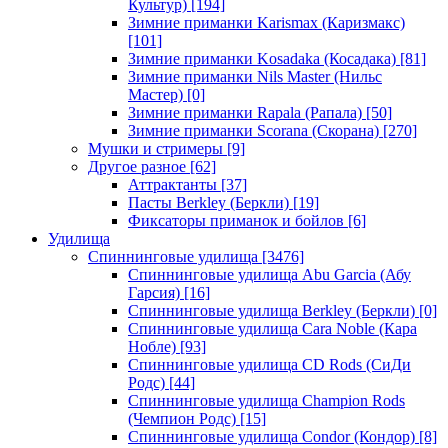
Культур)
[194]
Зимние приманки Karismax (Каризмакс)
[101]
Зимние приманки Kosadaka (Косадака)
[81]
Зимние приманки Nils Master (Нильс
Мастер)
[0]
Зимние приманки Rapala (Рапала)
[50]
Зимние приманки Scorana (Скорана)
[270]
Мушки и стримеры
[9]
Другое разное
[62]
Аттрактанты
[37]
Пасты Berkley (Беркли)
[19]
Фиксаторы приманок и бойлов
[6]
Удилища
Спиннинговые удилища
[3476]
Спиннинговые удилища Abu Garcia (Абу
Гарсия)
[16]
Спиннинговые удилища Berkley (Беркли)
[0]
Спиннинговые удилища Cara Noble (Кара
Нобле)
[93]
Спиннинговые удилища CD Rods (СиДи
Родс)
[44]
Спиннинговые удилища Champion Rods
(Чемпион Родс)
[15]
Спиннинговые удилища Condor (Кондор)
[8]