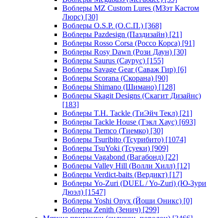
Воблеры MZ Custom Lures (МЗэт Кастом
Люрс)
[30]
Воблеры O.S.P. (О.С.П.)
[368]
Воблеры Pazdesign (Паздизайн)
[21]
Воблеры Rosso Corsa (Россо Корса)
[91]
Воблеры Rosy Dawn (Рози Даун)
[30]
Воблеры Saurus (Саурус)
[155]
Воблеры Savage Gear (Саваж Гир)
[6]
Воблеры Scorana (Скорана)
[90]
Воблеры Shimano (Шимано)
[128]
Воблеры Skagit Designs (Скагит Дизайнс)
[183]
Воблеры T.H. Tackle (ТиЭйч Текл)
[21]
Воблеры Tackle House (Тэкл Хаус)
[693]
Воблеры Tiemco (Тиемко)
[30]
Воблеры Tsuribito (Тсурибито)
[1074]
Воблеры TsuYoki (Тсуеки)
[909]
Воблеры Vagabond (Вагабонд)
[22]
Воблеры Valley Hill (Волли Хилл)
[12]
Воблеры Verdict-baits (Вердикт)
[17]
Воблеры Yo-Zuri (DUEL / Yo-Zuri) (Ю-Зури
Дюэл)
[1547]
Воблеры Yoshi Onyx (Йоши Оникс)
[0]
Воблеры Zenith (Зенич)
[299]