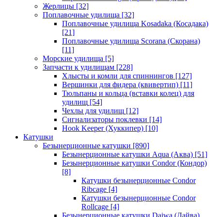
Жерлицы
[32]
Поплавочные удилища
[32]
Поплавочные удилища Kosadaka (Косадака)
[21]
Поплавочные удилища Scorana (Скорана)
[11]
Морские удилища
[5]
Запчасти к удилищам
[228]
Хлысты и комли для спиннингов
[127]
Вершинки для фидера (квивертип)
[11]
Тюльпаны и кольца (вставки колец) для
удилищ
[54]
Чехлы для удилищ
[12]
Сигнализаторы поклевки
[14]
Hook Keeper (Хуккипер)
[10]
Катушки
Безынерционные катушки
[890]
Безынерционные катушки Aqua (Аква)
[51]
Безынерционные катушки Condor (Кондор)
[8]
Катушки безынерционные Condor
Ribcage
[4]
Катушки безынерционные Condor
Rollcage
[4]
Безынерционные катушки Daiwa (Дайва)