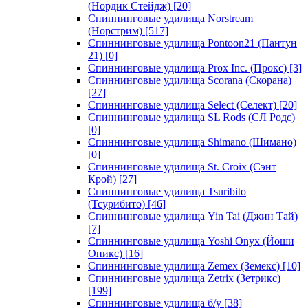
(Нордик Стейдж)
[20]
Спиннинговые удилища Norstream
(Норстрим)
[517]
Спиннинговые удилища Pontoon21 (Пантун
21)
[0]
Спиннинговые удилища Prox Inc. (Прокс)
[3]
Спиннинговые удилища Scorana (Скорана)
[27]
Спиннинговые удилища Select (Селект)
[20]
Спиннинговые удилища SL Rods (СЛ Родс)
[0]
Спиннинговые удилища Shimano (Шимано)
[0]
Спиннинговые удилища St. Croix (Сэнт
Крой)
[27]
Спиннинговые удилища Tsuribito
(Тсурибито)
[46]
Спиннинговые удилища Yin Tai (Джин Тай)
[7]
Спиннинговые удилища Yoshi Onyx (Йоши
Оникс)
[16]
Спиннинговые удилища Zemex (Земекс)
[10]
Спиннинговые удилища Zetrix (Зетрикс)
[199]
Спиннинговые удилища б/у
[38]