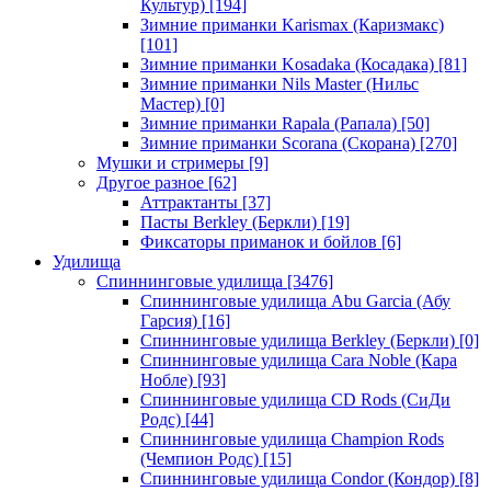
Культур)
[194]
Зимние приманки Karismax (Каризмакс)
[101]
Зимние приманки Kosadaka (Косадака)
[81]
Зимние приманки Nils Master (Нильс
Мастер)
[0]
Зимние приманки Rapala (Рапала)
[50]
Зимние приманки Scorana (Скорана)
[270]
Мушки и стримеры
[9]
Другое разное
[62]
Аттрактанты
[37]
Пасты Berkley (Беркли)
[19]
Фиксаторы приманок и бойлов
[6]
Удилища
Спиннинговые удилища
[3476]
Спиннинговые удилища Abu Garcia (Абу
Гарсия)
[16]
Спиннинговые удилища Berkley (Беркли)
[0]
Спиннинговые удилища Cara Noble (Кара
Нобле)
[93]
Спиннинговые удилища CD Rods (СиДи
Родс)
[44]
Спиннинговые удилища Champion Rods
(Чемпион Родс)
[15]
Спиннинговые удилища Condor (Кондор)
[8]