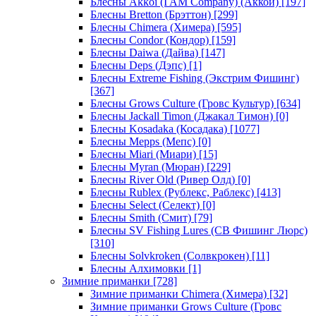
Блесны Akkoi (I AM Company) (Аккои)
[197]
Блесны Bretton (Брэттон)
[299]
Блесны Chimera (Химера)
[595]
Блесны Condor (Кондор)
[159]
Блесны Daiwa (Дайва)
[147]
Блесны Deps (Дэпс)
[1]
Блесны Extreme Fishing (Экстрим Фишинг)
[367]
Блесны Grows Culture (Гровс Культур)
[634]
Блесны Jackall Timon (Джакал Тимон)
[0]
Блесны Kosadaka (Косадака)
[1077]
Блесны Mepps (Мепс)
[0]
Блесны Miari (Миари)
[15]
Блесны Myran (Мюран)
[229]
Блесны River Old (Ривер Олд)
[0]
Блесны Rublex (Рублекс, Раблекс)
[413]
Блесны Select (Селект)
[0]
Блесны Smith (Смит)
[79]
Блесны SV Fishing Lures (СВ Фишинг Люрс)
[310]
Блесны Solvkroken (Солвкрокен)
[11]
Блесны Алхимовки
[1]
Зимние приманки
[728]
Зимние приманки Chimera (Химера)
[32]
Зимние приманки Grows Culture (Гровс