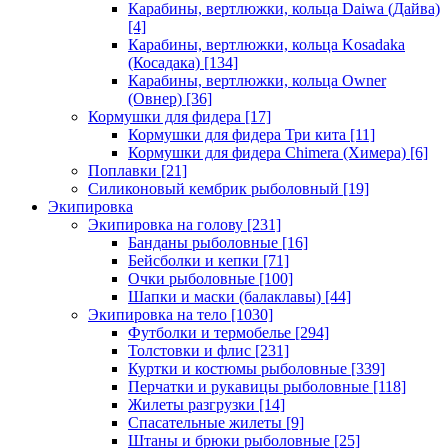
Карабины, вертлюжки, кольца Daiwa (Дайва)
[4]
Карабины, вертлюжки, кольца Kosadaka
(Косадака)
[134]
Карабины, вертлюжки, кольца Owner
(Овнер)
[36]
Кормушки для фидера
[17]
Кормушки для фидера Три кита
[11]
Кормушки для фидера Chimera (Химера)
[6]
Поплавки
[21]
Силиконовый кембрик рыболовный
[19]
Экипировка
Экипировка на голову
[231]
Банданы рыболовные
[16]
Бейсболки и кепки
[71]
Очки рыболовные
[100]
Шапки и маски (балаклавы)
[44]
Экипировка на тело
[1030]
Футболки и термобелье
[294]
Толстовки и флис
[231]
Куртки и костюмы рыболовные
[339]
Перчатки и рукавицы рыболовные
[118]
Жилеты разгрузки
[14]
Спасательные жилеты
[9]
Штаны и брюки рыболовные
[25]