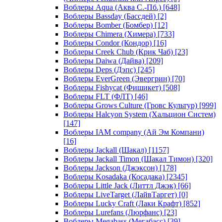
Воблеры Aqua (Аква С.-Пб.)
[648]
Воблеры Bassday (Бассдей)
[2]
Воблеры Bomber (Бомбер)
[12]
Воблеры Chimera (Химера)
[733]
Воблеры Condor (Кондор)
[16]
Воблеры Creek Chub (Крик Чаб)
[23]
Воблеры Daiwa (Дайва)
[209]
Воблеры Deps (Дэпс)
[245]
Воблеры EverGreen (Эвергрин)
[70]
Воблеры Fishycat (Фишикет)
[508]
Воблеры FLT (ФЛТ)
[46]
Воблеры Grows Culture (Гровс Культур)
[999]
Воблеры Halcyon System (Хальцион Систем)
[147]
Воблеры IAM company (Ай Эм Компани)
[16]
Воблеры Jackall (Шакал)
[1157]
Воблеры Jackall Timon (Шакал Тимон)
[320]
Воблеры Jackson (Джэксон)
[178]
Воблеры Kosadaka (Косадака)
[2345]
Воблеры Little Jack (Литтл Джэк)
[66]
Воблеры LiveTarget (ЛайвТаргет)
[0]
Воблеры Lucky Craft (Лаки Крафт)
[852]
Воблеры Lurefans (Люрфанс)
[23]
Воблеры Megabass (Мегабасс)
[39]