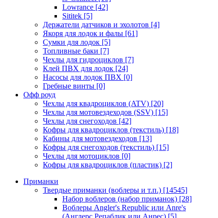
Lowrance
[42]
Sititek
[5]
Держатели датчиков и эхолотов
[4]
Якоря для лодок и фалы
[61]
Сумки для лодок
[5]
Топливные баки
[7]
Чехлы для гидроциклов
[7]
Клей ПВХ для лодок
[24]
Насосы для лодок ПВХ
[0]
Гребные винты
[0]
Офф роуд
Чехлы для квадроциклов (ATV)
[20]
Чехлы для мотовездеходов (SSV)
[15]
Чехлы для снегоходов
[42]
Кофры для квадроциклов (текстиль)
[18]
Кабины для мотовездеходов
[13]
Кофры для снегоходов (текстиль)
[15]
Чехлы для мотоциклов
[0]
Кофры для квадроциклов (пластик)
[2]
Приманки
Твердые приманки (воблеры и т.п.)
[14545]
Набор воблеров (набор приманок)
[28]
Воблеры Angler's Republic или Anre's
(Англерс Репаблик или Анрес)
[5]