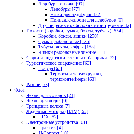
Ледобуры и ножи
[99]
Ледобуры
[77]
Ножи для ледобуров
[22]
Принадлежности для ледобуров
[0]
Другие разные рыболовные инструменты
[2]
Емкости (коробки, сумки, боксы, тубусы)
[554]
Коробки, боксы, ящики
[250]
Сумки рыболовные
[135]
Тубусы, чехлы, кофры
[158]
Ящики рыболовные зимние
[11]
Садки и подсачеки, куканы и багорики
[72]
Туристическое снаряжение
[63]
Посуда
[63]
Термосы и термокружки,
термоконтейнеры
[63]
Разное
[53]
Флот
Чехлы для моторов
[23]
Чехлы для лодок
[9]
Транцевые колеса
[7]
Лодочные моторы (ПЛМ)
[52]
HDX
[52]
Электронные устройства
[61]
Практик
[4]
JJ-Connect
[10]