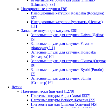
Мультипликаторные катушки Shimano
(Шимано)
[33]
Инерционные катушки
[38]
Инерционные катушки Kosadaka (Косадака)
[27]
Инерционные катушки Русснасть (Нельма)
[11]
Запасные шпули для катушек
[38]
Запасные шпули для катушек Daiwa (Дайва)
[5]
Запасные шпули для катушек Favorite
(Фаворит)
[11]
Запасные шпули для катушек Kosadaka
(Косадака)
[0]
Запасные шпули для катушек Okuma (Окума)
[9]
Запасные шпули для катушек Ryobi (Риоби)
[7]
Запасные шпули для катушек Stinger
(Стингер)
[6]
Лески
Плетеные лески (шнуры)
[1278]
Плетеные шнуры Aqua (Аква)
[537]
Плетеные шнуры Berkley (Беркли)
[22]
Плетеные шнуры Chimera (Химера)
[45]