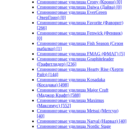
Спиннинговые удилища Crony (Крони)
[0]
Спиннинговые удилища Daiwa (Дайва)
[0]
Спиннинговые удилища EverGreen
(ЭверГрин)
[0]
Спиннинговые удилища Favorite (Фаворит)
[266]
Спиннинговые удилища Fenwick (Фенвик)
[0]
Спиннинговые удилища Fish Season (Сезон
рыбалки)
[1]
Спиннинговые удилища FMAG (ФМАГ)
[5]
Спиннинговые удилища Graphiteleader
(Графитлидер)
[236]
Спиннинговые удилища Hearty Rise (Херти
Райз)
[144]
Спиннинговые удилища Kosadaka
(Косадака)
[498]
Спиннинговые удилища Major Craft
(Маджор Крафт)
[588]
Спиннинговые удилища Maximus
(Максимус)
[552]
Спиннинговые удилища Metsui (Метсуи)
[40]
Спиннинговые удилища Narval (Нарвал)
[40]
Спиннинговые удилища Nordic Stage