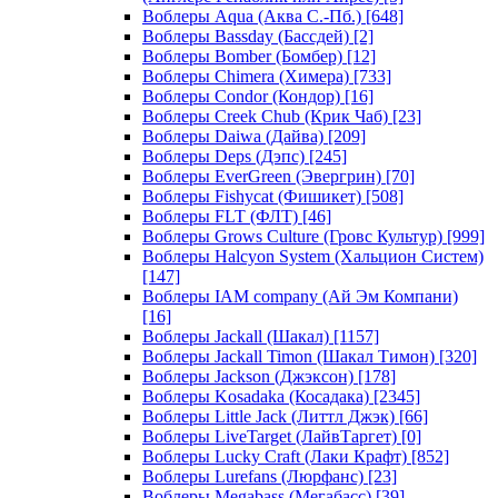
Воблеры Aqua (Аква С.-Пб.)
[648]
Воблеры Bassday (Бассдей)
[2]
Воблеры Bomber (Бомбер)
[12]
Воблеры Chimera (Химера)
[733]
Воблеры Condor (Кондор)
[16]
Воблеры Creek Chub (Крик Чаб)
[23]
Воблеры Daiwa (Дайва)
[209]
Воблеры Deps (Дэпс)
[245]
Воблеры EverGreen (Эвергрин)
[70]
Воблеры Fishycat (Фишикет)
[508]
Воблеры FLT (ФЛТ)
[46]
Воблеры Grows Culture (Гровс Культур)
[999]
Воблеры Halcyon System (Хальцион Систем)
[147]
Воблеры IAM company (Ай Эм Компани)
[16]
Воблеры Jackall (Шакал)
[1157]
Воблеры Jackall Timon (Шакал Тимон)
[320]
Воблеры Jackson (Джэксон)
[178]
Воблеры Kosadaka (Косадака)
[2345]
Воблеры Little Jack (Литтл Джэк)
[66]
Воблеры LiveTarget (ЛайвТаргет)
[0]
Воблеры Lucky Craft (Лаки Крафт)
[852]
Воблеры Lurefans (Люрфанс)
[23]
Воблеры Megabass (Мегабасс)
[39]