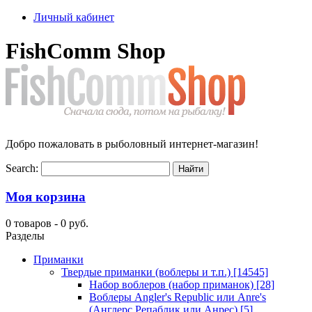
Личный кабинет
FishComm Shop
Добро пожаловать в рыболовный интернет-магазин!
Search:
Моя корзина
0 товаров -
0 руб.
Разделы
Приманки
Твердые приманки (воблеры и т.п.)
[14545]
Набор воблеров (набор приманок)
[28]
Воблеры Angler's Republic или Anre's
(Англерс Репаблик или Анрес)
[5]