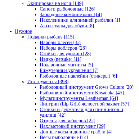
Экипировка на ноги
[149]
Сапоги рыболовные
[126]
Забродные комбинезоны
[14]
Наколенники для зимней рыбалки
[1]
Аксессуары для обуви
[8]
Нужное
Подарки рыбаку
[115]
Наборы блесен
[32]
Наборы воблеров
[26]
Стойки для удилищ
[28]
Нэцкэ (netsuke)
[11]
Подарочные магниты
[5]
Бижутерия и украшения
[7]
Рыболовные наклейки (стикеры)
[6]
Инструменты
[398]
Рыболовный инструмент Grows Culture
[20]
Рыболовный инструмент Kosadaka
[45]
Мультиинструменты Leatherman
[64]
Липгрип (Lip Grip) челюстной захват
[57]
Стойки и держатели для спиннингов и
удилищ
[42]
Отцепы для воблеров
[22]
Нахлыстовый инструмент
[29]
Донные косы и донные грабли
[4]
Весы рыболовные
[14]