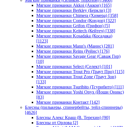
Мягкие приманки (силикон, поролон)
[3466]
Мягкие приманки Akkoi (Аккои)
[165]
Мягкие приманки Berkley (Беркли)
[3]
Мягкие приманки Chimera (Химера)
[358]
Мягкие приманки Condor (Кондор)
[322]
Мягкие приманки Grifon (Грифон)
[5]
Мягкие приманки Keitech (Кейтеч)
[338]
Мягкие приманки Kosadaka (Косадака)
[1123]
Мягкие приманки Mann's (Маннс)
[281]
Мягкие приманки Reins (Рейнс)
[176]
Мягкие приманки Savage Gear (Саваж Гир)
[10]
Мягкие приманки Select (Селект)
[101]
Мягкие приманки Trout Pro (Траут Про)
[115]
Мягкие приманки Trout Zone (Траут Зон)
[133]
Мягкие приманки Tsuribito (Тсурибито)
[111]
Мягкие приманки Yoshi Onyx (Йоши Оникс)
[83]
Мягкие приманки Контакт
[142]
Блесны (пилькеры, спинербейты, тейл-спиннеры)
[4626]
Блесны Алекс Краш (В. Терехин)
[90]
Блесны от Орлова
[2]