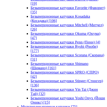
[19]
Безынерционные катушки Favorite (Фаворит)
[35]
Безынерционные катушки Kosadaka
(Косадака)
[106]
Безынерционные катушки Mitchell (Митчел)
[26]
Безынерционные катушки Okuma (Окума)
[47]
Безынерционные катушки Penn (Пенн)
[4]
Безынерционные катушки Ryobi (Риоби)
[177]
Безынерционные катушки Scorana (Скорана)
[31]
Безынерционные катушки Shimano
(Шимано)
[161]
Безынерционные катушки SPRO (СПРО)
[42]
Безынерционные катушки Stinger (Стингер)
[136]
Безынерционные катушки Yin Tai (Джин
Тай)
[32]
Безынерционные катушки Yoshi Onyx (Йоши
Оникс)
[15]
Мультипликаторные катушки
[75]