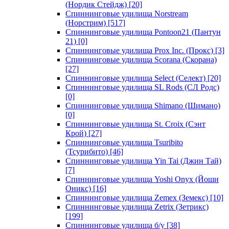
(Нордик Стейдж)
[20]
Спиннинговые удилища Norstream
(Норстрим)
[517]
Спиннинговые удилища Pontoon21 (Пантун
21)
[0]
Спиннинговые удилища Prox Inc. (Прокс)
[3]
Спиннинговые удилища Scorana (Скорана)
[27]
Спиннинговые удилища Select (Селект)
[20]
Спиннинговые удилища SL Rods (СЛ Родс)
[0]
Спиннинговые удилища Shimano (Шимано)
[0]
Спиннинговые удилища St. Croix (Сэнт
Крой)
[27]
Спиннинговые удилища Tsuribito
(Тсурибито)
[46]
Спиннинговые удилища Yin Tai (Джин Тай)
[7]
Спиннинговые удилища Yoshi Onyx (Йоши
Оникс)
[16]
Спиннинговые удилища Zemex (Земекс)
[10]
Спиннинговые удилища Zetrix (Зетрикс)
[199]
Спиннинговые удилища б/у
[38]