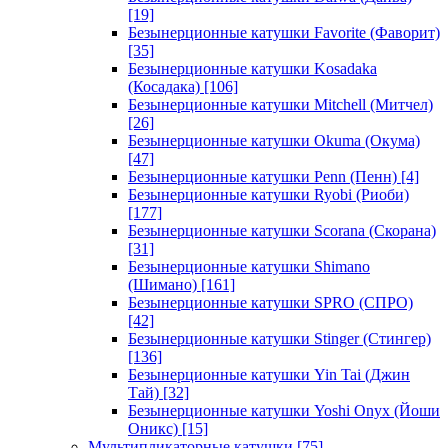
[19]
Безынерционные катушки Favorite (Фаворит)
[35]
Безынерционные катушки Kosadaka
(Косадака)
[106]
Безынерционные катушки Mitchell (Митчел)
[26]
Безынерционные катушки Okuma (Окума)
[47]
Безынерционные катушки Penn (Пенн)
[4]
Безынерционные катушки Ryobi (Риоби)
[177]
Безынерционные катушки Scorana (Скорана)
[31]
Безынерционные катушки Shimano
(Шимано)
[161]
Безынерционные катушки SPRO (СПРО)
[42]
Безынерционные катушки Stinger (Стингер)
[136]
Безынерционные катушки Yin Tai (Джин
Тай)
[32]
Безынерционные катушки Yoshi Onyx (Йоши
Оникс)
[15]
Мультипликаторные катушки
[75]