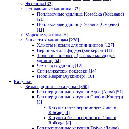
Жерлицы
[32]
Поплавочные удилища
[32]
Поплавочные удилища Kosadaka (Косадака)
[21]
Поплавочные удилища Scorana (Скорана)
[11]
Морские удилища
[5]
Запчасти к удилищам
[228]
Хлысты и комли для спиннингов
[127]
Вершинки для фидера (квивертип)
[11]
Тюльпаны и кольца (вставки колец) для
удилищ
[54]
Чехлы для удилищ
[12]
Сигнализаторы поклевки
[14]
Hook Keeper (Хуккипер)
[10]
Катушки
Безынерционные катушки
[890]
Безынерционные катушки Aqua (Аква)
[51]
Безынерционные катушки Condor (Кондор)
[8]
Катушки безынерционные Condor
Ribcage
[4]
Катушки безынерционные Condor
Rollcage
[4]
Безынерционные катушки Daiwa (Дайва)