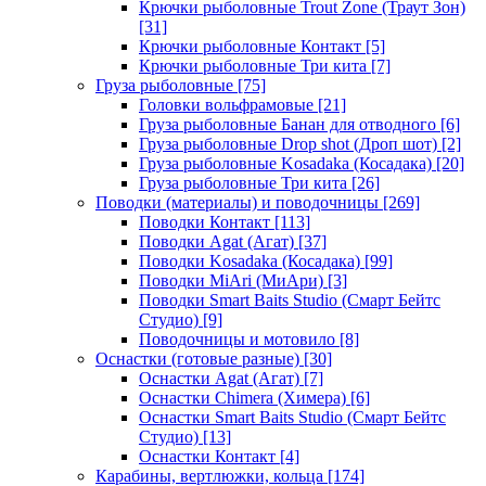
Крючки рыболовные Trout Zone (Траут Зон)
[31]
Крючки рыболовные Контакт
[5]
Крючки рыболовные Три кита
[7]
Груза рыболовные
[75]
Головки вольфрамовые
[21]
Груза рыболовные Банан для отводного
[6]
Груза рыболовные Drop shot (Дроп шот)
[2]
Груза рыболовные Kosadaka (Косадака)
[20]
Груза рыболовные Три кита
[26]
Поводки (материалы) и поводочницы
[269]
Поводки Контакт
[113]
Поводки Agat (Агат)
[37]
Поводки Kosadaka (Косадака)
[99]
Поводки MiAri (МиАри)
[3]
Поводки Smart Baits Studio (Смарт Бейтс
Студио)
[9]
Поводочницы и мотовило
[8]
Оснастки (готовые разные)
[30]
Оснастки Agat (Агат)
[7]
Оснастки Chimera (Химера)
[6]
Оснастки Smart Baits Studio (Смарт Бейтс
Студио)
[13]
Оснастки Контакт
[4]
Карабины, вертлюжки, кольца
[174]