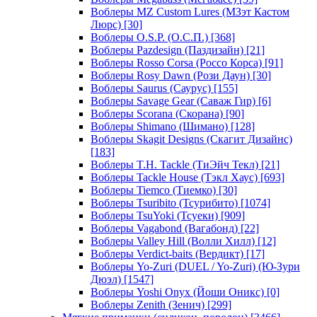
Воблеры MZ Custom Lures (МЗэт Кастом
Люрс)
[30]
Воблеры O.S.P. (О.С.П.)
[368]
Воблеры Pazdesign (Паздизайн)
[21]
Воблеры Rosso Corsa (Россо Корса)
[91]
Воблеры Rosy Dawn (Рози Даун)
[30]
Воблеры Saurus (Саурус)
[155]
Воблеры Savage Gear (Саваж Гир)
[6]
Воблеры Scorana (Скорана)
[90]
Воблеры Shimano (Шимано)
[128]
Воблеры Skagit Designs (Скагит Дизайнс)
[183]
Воблеры T.H. Tackle (ТиЭйч Текл)
[21]
Воблеры Tackle House (Тэкл Хаус)
[693]
Воблеры Tiemco (Тиемко)
[30]
Воблеры Tsuribito (Тсурибито)
[1074]
Воблеры TsuYoki (Тсуеки)
[909]
Воблеры Vagabond (Вагабонд)
[22]
Воблеры Valley Hill (Волли Хилл)
[12]
Воблеры Verdict-baits (Вердикт)
[17]
Воблеры Yo-Zuri (DUEL / Yo-Zuri) (Ю-Зури
Дюэл)
[1547]
Воблеры Yoshi Onyx (Йоши Оникс)
[0]
Воблеры Zenith (Зенич)
[299]