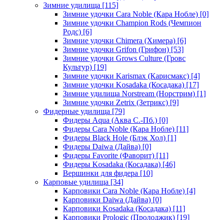
Зимние удилища
[115]
Зимние удочки Cara Noble (Кара Нобле)
[0]
Зимние удочки Champion Rods (Чемпион
Родс)
[6]
Зимние удочки Chimera (Химера)
[6]
Зимние удочки Grifon (Грифон)
[53]
Зимние удочки Grows Culture (Гровс
Культур)
[19]
Зимние удочки Karismax (Карисмакс)
[4]
Зимние удочки Kosadaka (Косадака)
[17]
Зимние удилища Norstream (Норстрим)
[1]
Зимние удочки Zetrix (Зетрикс)
[9]
Фидерные удилища
[79]
Фидеры Aqua (Аква С.-Пб.)
[0]
Фидеры Cara Noble (Кара Нобле)
[11]
Фидеры Black Hole (Блэк Хол)
[1]
Фидеры Daiwa (Дайва)
[0]
Фидеры Favorite (Фаворит)
[11]
Фидеры Kosadaka (Косадака)
[46]
Вершинки для фидера
[10]
Карповые удилища
[34]
Карповики Cara Noble (Кара Нобле)
[4]
Карповики Daiwa (Дайва)
[0]
Карповики Kosadaka (Косадака)
[11]
Карповики Prologic (Пролоджик)
[19]