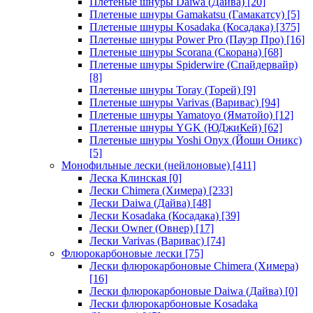
Плетеные шнуры Daiwa (Дайва)
[20]
Плетеные шнуры Gamakatsu (Гамакатсу)
[5]
Плетеные шнуры Kosadaka (Косадака)
[375]
Плетеные шнуры Power Pro (Пауэр Про)
[16]
Плетеные шнуры Scorana (Скорана)
[68]
Плетеные шнуры Spiderwire (Спайдервайр)
[8]
Плетеные шнуры Toray (Торей)
[9]
Плетеные шнуры Varivas (Варивас)
[94]
Плетеные шнуры Yamatoyo (Яматойо)
[12]
Плетеные шнуры YGK (ЮДжиКей)
[62]
Плетеные шнуры Yoshi Onyx (Йоши Оникс)
[5]
Монофильные лески (нейлоновые)
[411]
Леска Клинская
[0]
Лески Chimera (Химера)
[233]
Лески Daiwa (Дайва)
[48]
Лески Kosadaka (Косадака)
[39]
Лески Owner (Овнер)
[17]
Лески Varivas (Варивас)
[74]
Флюрокарбоновые лески
[75]
Лески флюрокарбоновые Chimera (Химера)
[16]
Лески флюрокарбоновые Daiwa (Дайва)
[0]
Лески флюрокарбоновые Kosadaka