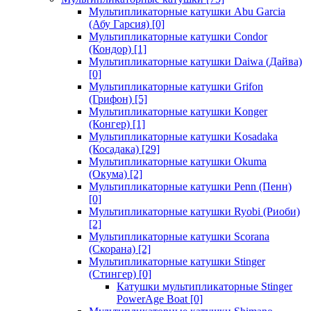
Мультипликаторные катушки Abu Garcia
(Абу Гарсия)
[0]
Мультипликаторные катушки Condor
(Кондор)
[1]
Мультипликаторные катушки Daiwa (Дайва)
[0]
Мультипликаторные катушки Grifon
(Грифон)
[5]
Мультипликаторные катушки Konger
(Конгер)
[1]
Мультипликаторные катушки Kosadaka
(Косадака)
[29]
Мультипликаторные катушки Okuma
(Окума)
[2]
Мультипликаторные катушки Penn (Пенн)
[0]
Мультипликаторные катушки Ryobi (Риоби)
[2]
Мультипликаторные катушки Scorana
(Скорана)
[2]
Мультипликаторные катушки Stinger
(Стингер)
[0]
Катушки мультипликаторные Stinger
PowerAge Boat
[0]