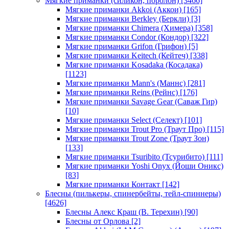
Мягкие приманки (силикон, поролон)
[3466]
Мягкие приманки Akkoi (Аккои)
[165]
Мягкие приманки Berkley (Беркли)
[3]
Мягкие приманки Chimera (Химера)
[358]
Мягкие приманки Condor (Кондор)
[322]
Мягкие приманки Grifon (Грифон)
[5]
Мягкие приманки Keitech (Кейтеч)
[338]
Мягкие приманки Kosadaka (Косадака)
[1123]
Мягкие приманки Mann's (Маннс)
[281]
Мягкие приманки Reins (Рейнс)
[176]
Мягкие приманки Savage Gear (Саваж Гир)
[10]
Мягкие приманки Select (Селект)
[101]
Мягкие приманки Trout Pro (Траут Про)
[115]
Мягкие приманки Trout Zone (Траут Зон)
[133]
Мягкие приманки Tsuribito (Тсурибито)
[111]
Мягкие приманки Yoshi Onyx (Йоши Оникс)
[83]
Мягкие приманки Контакт
[142]
Блесны (пилькеры, спинербейты, тейл-спиннеры)
[4626]
Блесны Алекс Краш (В. Терехин)
[90]
Блесны от Орлова
[2]