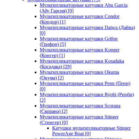
Мультипликаторные катушки Abu Garcia
(Абу Гарсия)
[0]
Мультипликаторные катушки Condor
(Кондор)
[1]
Мультипликаторные катушки Daiwa (Дайва)
[0]
Мультипликаторные катушки Grifon
(Грифон)
[5]
Мультипликаторные катушки Konger
(Конгер)
[1]
Мультипликаторные катушки Kosadaka
(Косадака)
[29]
Мультипликаторные катушки Okuma
(Окума)
[2]
Мультипликаторные катушки Penn (Пенн)
[0]
Мультипликаторные катушки Ryobi (Риоби)
[2]
Мультипликаторные катушки Scorana
(Скорана)
[2]
Мультипликаторные катушки Stinger
(Стингер)
[0]
Катушки мультипликаторные Stinger
PowerAge Boat
[0]