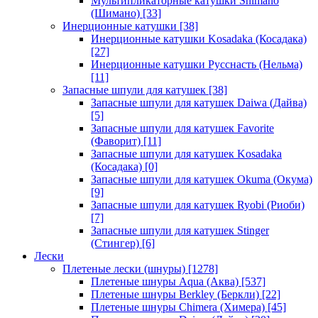
Мультипликаторные катушки Shimano
(Шимано)
[33]
Инерционные катушки
[38]
Инерционные катушки Kosadaka (Косадака)
[27]
Инерционные катушки Русснасть (Нельма)
[11]
Запасные шпули для катушек
[38]
Запасные шпули для катушек Daiwa (Дайва)
[5]
Запасные шпули для катушек Favorite
(Фаворит)
[11]
Запасные шпули для катушек Kosadaka
(Косадака)
[0]
Запасные шпули для катушек Okuma (Окума)
[9]
Запасные шпули для катушек Ryobi (Риоби)
[7]
Запасные шпули для катушек Stinger
(Стингер)
[6]
Лески
Плетеные лески (шнуры)
[1278]
Плетеные шнуры Aqua (Аква)
[537]
Плетеные шнуры Berkley (Беркли)
[22]
Плетеные шнуры Chimera (Химера)
[45]