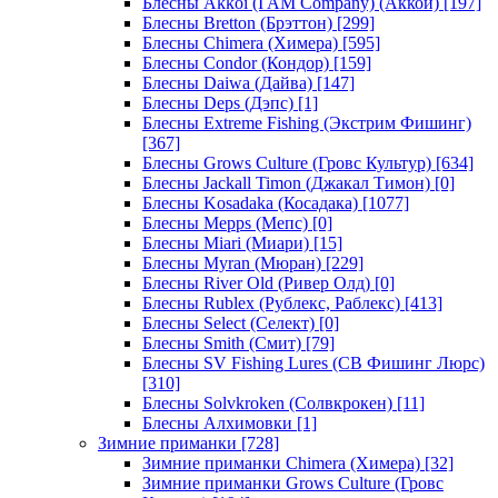
Блесны Akkoi (I AM Company) (Аккои)
[197]
Блесны Bretton (Брэттон)
[299]
Блесны Chimera (Химера)
[595]
Блесны Condor (Кондор)
[159]
Блесны Daiwa (Дайва)
[147]
Блесны Deps (Дэпс)
[1]
Блесны Extreme Fishing (Экстрим Фишинг)
[367]
Блесны Grows Culture (Гровс Культур)
[634]
Блесны Jackall Timon (Джакал Тимон)
[0]
Блесны Kosadaka (Косадака)
[1077]
Блесны Mepps (Мепс)
[0]
Блесны Miari (Миари)
[15]
Блесны Myran (Мюран)
[229]
Блесны River Old (Ривер Олд)
[0]
Блесны Rublex (Рублекс, Раблекс)
[413]
Блесны Select (Селект)
[0]
Блесны Smith (Смит)
[79]
Блесны SV Fishing Lures (СВ Фишинг Люрс)
[310]
Блесны Solvkroken (Солвкрокен)
[11]
Блесны Алхимовки
[1]
Зимние приманки
[728]
Зимние приманки Chimera (Химера)
[32]
Зимние приманки Grows Culture (Гровс