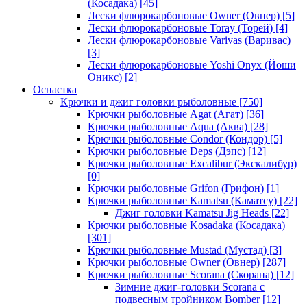
(Косадака)
[45]
Лески флюрокарбоновые Owner (Овнер)
[5]
Лески флюрокарбоновые Toray (Торей)
[4]
Лески флюрокарбоновые Varivas (Варивас)
[3]
Лески флюрокарбоновые Yoshi Onyx (Йоши
Оникс)
[2]
Оснастка
Крючки и джиг головки рыболовные
[750]
Крючки рыболовные Agat (Агат)
[36]
Крючки рыболовные Aqua (Аква)
[28]
Крючки рыболовные Condor (Кондор)
[5]
Крючки рыболовные Deps (Дэпс)
[12]
Крючки рыболовные Excalibur (Экскалибур)
[0]
Крючки рыболовные Grifon (Грифон)
[1]
Крючки рыболовные Kamatsu (Каматсу)
[22]
Джиг головки Kamatsu Jig Heads
[22]
Крючки рыболовные Kosadaka (Косадака)
[301]
Крючки рыболовные Mustad (Мустад)
[3]
Крючки рыболовные Owner (Овнер)
[287]
Крючки рыболовные Scorana (Скорана)
[12]
Зимние джиг-головки Scorana с
подвесным тройником Bomber
[12]