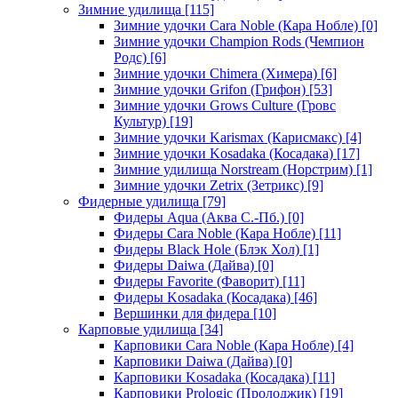
Зимние удилища
[115]
Зимние удочки Cara Noble (Кара Нобле)
[0]
Зимние удочки Champion Rods (Чемпион
Родс)
[6]
Зимние удочки Chimera (Химера)
[6]
Зимние удочки Grifon (Грифон)
[53]
Зимние удочки Grows Culture (Гровс
Культур)
[19]
Зимние удочки Karismax (Карисмакс)
[4]
Зимние удочки Kosadaka (Косадака)
[17]
Зимние удилища Norstream (Норстрим)
[1]
Зимние удочки Zetrix (Зетрикс)
[9]
Фидерные удилища
[79]
Фидеры Aqua (Аква С.-Пб.)
[0]
Фидеры Cara Noble (Кара Нобле)
[11]
Фидеры Black Hole (Блэк Хол)
[1]
Фидеры Daiwa (Дайва)
[0]
Фидеры Favorite (Фаворит)
[11]
Фидеры Kosadaka (Косадака)
[46]
Вершинки для фидера
[10]
Карповые удилища
[34]
Карповики Cara Noble (Кара Нобле)
[4]
Карповики Daiwa (Дайва)
[0]
Карповики Kosadaka (Косадака)
[11]
Карповики Prologic (Пролоджик)
[19]