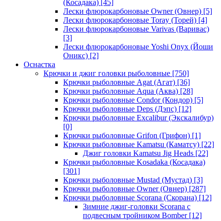
(Косадака)
[45]
Лески флюрокарбоновые Owner (Овнер)
[5]
Лески флюрокарбоновые Toray (Торей)
[4]
Лески флюрокарбоновые Varivas (Варивас)
[3]
Лески флюрокарбоновые Yoshi Onyx (Йоши
Оникс)
[2]
Оснастка
Крючки и джиг головки рыболовные
[750]
Крючки рыболовные Agat (Агат)
[36]
Крючки рыболовные Aqua (Аква)
[28]
Крючки рыболовные Condor (Кондор)
[5]
Крючки рыболовные Deps (Дэпс)
[12]
Крючки рыболовные Excalibur (Экскалибур)
[0]
Крючки рыболовные Grifon (Грифон)
[1]
Крючки рыболовные Kamatsu (Каматсу)
[22]
Джиг головки Kamatsu Jig Heads
[22]
Крючки рыболовные Kosadaka (Косадака)
[301]
Крючки рыболовные Mustad (Мустад)
[3]
Крючки рыболовные Owner (Овнер)
[287]
Крючки рыболовные Scorana (Скорана)
[12]
Зимние джиг-головки Scorana с
подвесным тройником Bomber
[12]