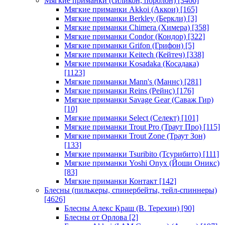
Мягкие приманки (силикон, поролон)
[3466]
Мягкие приманки Akkoi (Аккои)
[165]
Мягкие приманки Berkley (Беркли)
[3]
Мягкие приманки Chimera (Химера)
[358]
Мягкие приманки Condor (Кондор)
[322]
Мягкие приманки Grifon (Грифон)
[5]
Мягкие приманки Keitech (Кейтеч)
[338]
Мягкие приманки Kosadaka (Косадака)
[1123]
Мягкие приманки Mann's (Маннс)
[281]
Мягкие приманки Reins (Рейнс)
[176]
Мягкие приманки Savage Gear (Саваж Гир)
[10]
Мягкие приманки Select (Селект)
[101]
Мягкие приманки Trout Pro (Траут Про)
[115]
Мягкие приманки Trout Zone (Траут Зон)
[133]
Мягкие приманки Tsuribito (Тсурибито)
[111]
Мягкие приманки Yoshi Onyx (Йоши Оникс)
[83]
Мягкие приманки Контакт
[142]
Блесны (пилькеры, спинербейты, тейл-спиннеры)
[4626]
Блесны Алекс Краш (В. Терехин)
[90]
Блесны от Орлова
[2]