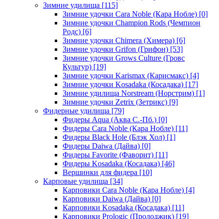
Зимние удилища
[115]
Зимние удочки Cara Noble (Кара Нобле)
[0]
Зимние удочки Champion Rods (Чемпион
Родс)
[6]
Зимние удочки Chimera (Химера)
[6]
Зимние удочки Grifon (Грифон)
[53]
Зимние удочки Grows Culture (Гровс
Культур)
[19]
Зимние удочки Karismax (Карисмакс)
[4]
Зимние удочки Kosadaka (Косадака)
[17]
Зимние удилища Norstream (Норстрим)
[1]
Зимние удочки Zetrix (Зетрикс)
[9]
Фидерные удилища
[79]
Фидеры Aqua (Аква С.-Пб.)
[0]
Фидеры Cara Noble (Кара Нобле)
[11]
Фидеры Black Hole (Блэк Хол)
[1]
Фидеры Daiwa (Дайва)
[0]
Фидеры Favorite (Фаворит)
[11]
Фидеры Kosadaka (Косадака)
[46]
Вершинки для фидера
[10]
Карповые удилища
[34]
Карповики Cara Noble (Кара Нобле)
[4]
Карповики Daiwa (Дайва)
[0]
Карповики Kosadaka (Косадака)
[11]
Карповики Prologic (Пролоджик)
[19]