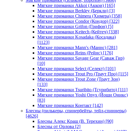
Мягкие приманки (силикон, поролон)
[3466]
Мягкие приманки Akkoi (Аккои)
[165]
Мягкие приманки Berkley (Беркли)
[3]
Мягкие приманки Chimera (Химера)
[358]
Мягкие приманки Condor (Кондор)
[322]
Мягкие приманки Grifon (Грифон)
[5]
Мягкие приманки Keitech (Кейтеч)
[338]
Мягкие приманки Kosadaka (Косадака)
[1123]
Мягкие приманки Mann's (Маннс)
[281]
Мягкие приманки Reins (Рейнс)
[176]
Мягкие приманки Savage Gear (Саваж Гир)
[10]
Мягкие приманки Select (Селект)
[101]
Мягкие приманки Trout Pro (Траут Про)
[115]
Мягкие приманки Trout Zone (Траут Зон)
[133]
Мягкие приманки Tsuribito (Тсурибито)
[111]
Мягкие приманки Yoshi Onyx (Йоши Оникс)
[83]
Мягкие приманки Контакт
[142]
Блесны (пилькеры, спинербейты, тейл-спиннеры)
[4626]
Блесны Алекс Краш (В. Терехин)
[90]
Блесны от Орлова
[2]