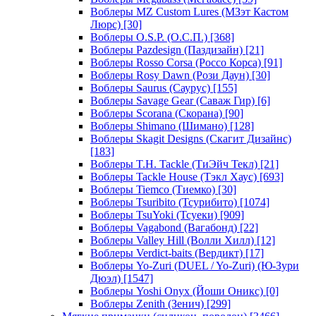
Воблеры MZ Custom Lures (МЗэт Кастом
Люрс)
[30]
Воблеры O.S.P. (О.С.П.)
[368]
Воблеры Pazdesign (Паздизайн)
[21]
Воблеры Rosso Corsa (Россо Корса)
[91]
Воблеры Rosy Dawn (Рози Даун)
[30]
Воблеры Saurus (Саурус)
[155]
Воблеры Savage Gear (Саваж Гир)
[6]
Воблеры Scorana (Скорана)
[90]
Воблеры Shimano (Шимано)
[128]
Воблеры Skagit Designs (Скагит Дизайнс)
[183]
Воблеры T.H. Tackle (ТиЭйч Текл)
[21]
Воблеры Tackle House (Тэкл Хаус)
[693]
Воблеры Tiemco (Тиемко)
[30]
Воблеры Tsuribito (Тсурибито)
[1074]
Воблеры TsuYoki (Тсуеки)
[909]
Воблеры Vagabond (Вагабонд)
[22]
Воблеры Valley Hill (Волли Хилл)
[12]
Воблеры Verdict-baits (Вердикт)
[17]
Воблеры Yo-Zuri (DUEL / Yo-Zuri) (Ю-Зури
Дюэл)
[1547]
Воблеры Yoshi Onyx (Йоши Оникс)
[0]
Воблеры Zenith (Зенич)
[299]