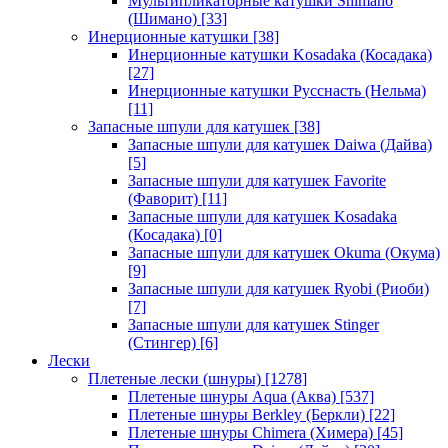
Мультипликаторные катушки Shimano
(Шимано)
[33]
Инерционные катушки
[38]
Инерционные катушки Kosadaka (Косадака)
[27]
Инерционные катушки Русснасть (Нельма)
[11]
Запасные шпули для катушек
[38]
Запасные шпули для катушек Daiwa (Дайва)
[5]
Запасные шпули для катушек Favorite
(Фаворит)
[11]
Запасные шпули для катушек Kosadaka
(Косадака)
[0]
Запасные шпули для катушек Okuma (Окума)
[9]
Запасные шпули для катушек Ryobi (Риоби)
[7]
Запасные шпули для катушек Stinger
(Стингер)
[6]
Лески
Плетеные лески (шнуры)
[1278]
Плетеные шнуры Aqua (Аква)
[537]
Плетеные шнуры Berkley (Беркли)
[22]
Плетеные шнуры Chimera (Химера)
[45]