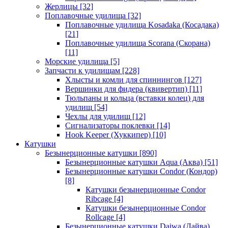
Жерлицы
[32]
Поплавочные удилища
[32]
Поплавочные удилища Kosadaka (Косадака)
[21]
Поплавочные удилища Scorana (Скорана)
[11]
Морские удилища
[5]
Запчасти к удилищам
[228]
Хлысты и комли для спиннингов
[127]
Вершинки для фидера (квивертип)
[11]
Тюльпаны и кольца (вставки колец) для
удилищ
[54]
Чехлы для удилищ
[12]
Сигнализаторы поклевки
[14]
Hook Keeper (Хуккипер)
[10]
Катушки
Безынерционные катушки
[890]
Безынерционные катушки Aqua (Аква)
[51]
Безынерционные катушки Condor (Кондор)
[8]
Катушки безынерционные Condor
Ribcage
[4]
Катушки безынерционные Condor
Rollcage
[4]
Безынерционные катушки Daiwa (Дайва)