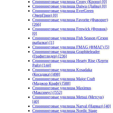
Спиннинговые удилища Crony (Крони)
[0]
Спиннинговые удилища Daiwa (Дайва)
[0]
Спиннинговые удилища EverGreen
(ЭверГрин)
[0]
Спиннинговые удилища Favorite (Фаворит)
[266]
Спиннинговые удилища Fenwick (Фенвик)
[0]
Спиннинговые удилища Fish Season (Сезон
рыбалки)
[1]
Спиннинговые удилища FMAG (ФМАГ)
[5]
Спиннинговые удилища Graphiteleader
(Графитлидер)
[236]
Спиннинговые удилища Hearty Rise (Херти
Райз)
[144]
Спиннинговые удилища Kosadaka
(Косадака)
[498]
Спиннинговые удилища Major Craft
(Маджор Крафт)
[588]
Спиннинговые удилища Maximus
(Максимус)
[552]
Спиннинговые удилища Metsui (Метсуи)
[40]
Спиннинговые удилища Narval (Нарвал)
[40]
Спиннинговые удилища Nordic Stage