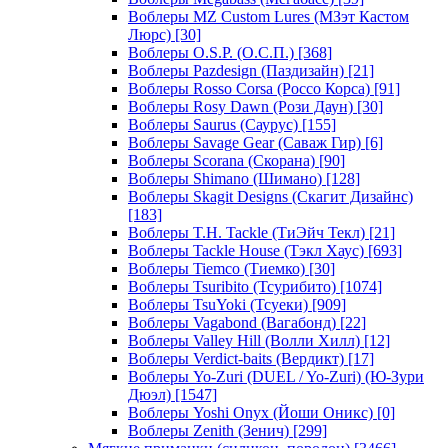
Воблеры MZ Custom Lures (МЗэт Кастом
Люрс)
[30]
Воблеры O.S.P. (О.С.П.)
[368]
Воблеры Pazdesign (Паздизайн)
[21]
Воблеры Rosso Corsa (Россо Корса)
[91]
Воблеры Rosy Dawn (Рози Даун)
[30]
Воблеры Saurus (Саурус)
[155]
Воблеры Savage Gear (Саваж Гир)
[6]
Воблеры Scorana (Скорана)
[90]
Воблеры Shimano (Шимано)
[128]
Воблеры Skagit Designs (Скагит Дизайнс)
[183]
Воблеры T.H. Tackle (ТиЭйч Текл)
[21]
Воблеры Tackle House (Тэкл Хаус)
[693]
Воблеры Tiemco (Тиемко)
[30]
Воблеры Tsuribito (Тсурибито)
[1074]
Воблеры TsuYoki (Тсуеки)
[909]
Воблеры Vagabond (Вагабонд)
[22]
Воблеры Valley Hill (Волли Хилл)
[12]
Воблеры Verdict-baits (Вердикт)
[17]
Воблеры Yo-Zuri (DUEL / Yo-Zuri) (Ю-Зури
Дюэл)
[1547]
Воблеры Yoshi Onyx (Йоши Оникс)
[0]
Воблеры Zenith (Зенич)
[299]