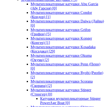
Мультипликаторные катушки Abu Garcia
(Абу Гарсия)
[0]
Мультипликаторные катушки Condor
(Кондор)
[1]
Мультипликаторные катушки Daiwa (Дайва)
[0]
Мультипликаторные катушки Grifon
(Грифон)
[5]
Мультипликаторные катушки Konger
(Конгер)
[1]
Мультипликаторные катушки Kosadaka
(Косадака)
[29]
Мультипликаторные катушки Okuma
(Окума)
[2]
Мультипликаторные катушки Penn (Пенн)
[0]
Мультипликаторные катушки Ryobi (Риоби)
[2]
Мультипликаторные катушки Scorana
(Скорана)
[2]
Мультипликаторные катушки Stinger
(Стингер)
[0]
Катушки мультипликаторные Stinger
PowerAge Boat
[0]