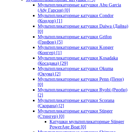
Мультипликаторные катушки Abu Garcia
(Абу Гарсия)
[0]
Мультипликаторные катушки Condor
(Кондор)
[1]
Мультипликаторные катушки Daiwa (Дайва)
[0]
Мультипликаторные катушки Grifon
(Грифон)
[5]
Мультипликаторные катушки Konger
(Конгер)
[1]
Мультипликаторные катушки Kosadaka
(Косадака)
[29]
Мультипликаторные катушки Okuma
(Окума)
[2]
Мультипликаторные катушки Penn (Пенн)
[0]
Мультипликаторные катушки Ryobi (Риоби)
[2]
Мультипликаторные катушки Scorana
(Скорана)
[2]
Мультипликаторные катушки Stinger
(Стингер)
[0]
Катушки мультипликаторные Stinger
PowerAge Boat
[0]