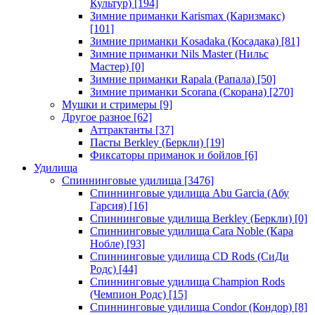
Культур)
[194]
Зимние приманки Karismax (Каризмакс)
[101]
Зимние приманки Kosadaka (Косадака)
[81]
Зимние приманки Nils Master (Нильс
Мастер)
[0]
Зимние приманки Rapala (Рапала)
[50]
Зимние приманки Scorana (Скорана)
[270]
Мушки и стримеры
[9]
Другое разное
[62]
Аттрактанты
[37]
Пасты Berkley (Беркли)
[19]
Фиксаторы приманок и бойлов
[6]
Удилища
Спиннинговые удилища
[3476]
Спиннинговые удилища Abu Garcia (Абу
Гарсия)
[16]
Спиннинговые удилища Berkley (Беркли)
[0]
Спиннинговые удилища Cara Noble (Кара
Нобле)
[93]
Спиннинговые удилища CD Rods (СиДи
Родс)
[44]
Спиннинговые удилища Champion Rods
(Чемпион Родс)
[15]
Спиннинговые удилища Condor (Кондор)
[8]