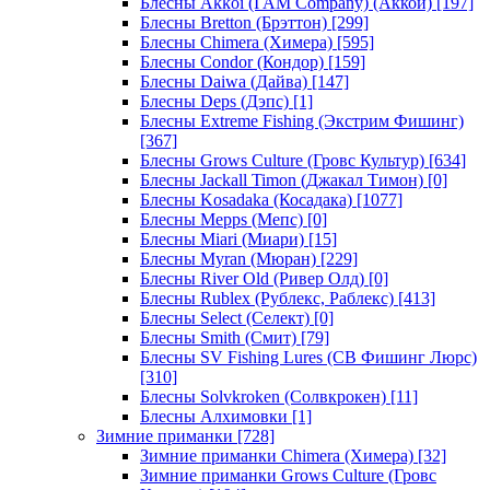
Блесны Akkoi (I AM Company) (Аккои)
[197]
Блесны Bretton (Брэттон)
[299]
Блесны Chimera (Химера)
[595]
Блесны Condor (Кондор)
[159]
Блесны Daiwa (Дайва)
[147]
Блесны Deps (Дэпс)
[1]
Блесны Extreme Fishing (Экстрим Фишинг)
[367]
Блесны Grows Culture (Гровс Культур)
[634]
Блесны Jackall Timon (Джакал Тимон)
[0]
Блесны Kosadaka (Косадака)
[1077]
Блесны Mepps (Мепс)
[0]
Блесны Miari (Миари)
[15]
Блесны Myran (Мюран)
[229]
Блесны River Old (Ривер Олд)
[0]
Блесны Rublex (Рублекс, Раблекс)
[413]
Блесны Select (Селект)
[0]
Блесны Smith (Смит)
[79]
Блесны SV Fishing Lures (СВ Фишинг Люрс)
[310]
Блесны Solvkroken (Солвкрокен)
[11]
Блесны Алхимовки
[1]
Зимние приманки
[728]
Зимние приманки Chimera (Химера)
[32]
Зимние приманки Grows Culture (Гровс