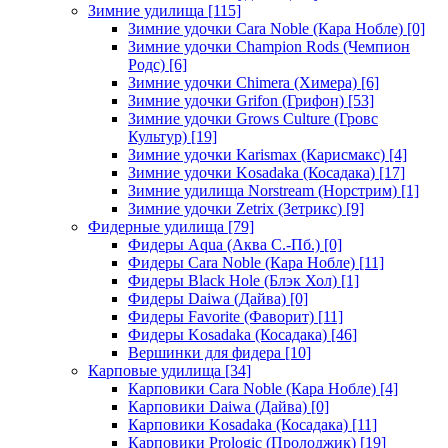
Зимние удилища
[115]
Зимние удочки Cara Noble (Кара Нобле)
[0]
Зимние удочки Champion Rods (Чемпион
Родс)
[6]
Зимние удочки Chimera (Химера)
[6]
Зимние удочки Grifon (Грифон)
[53]
Зимние удочки Grows Culture (Гровс
Культур)
[19]
Зимние удочки Karismax (Карисмакс)
[4]
Зимние удочки Kosadaka (Косадака)
[17]
Зимние удилища Norstream (Норстрим)
[1]
Зимние удочки Zetrix (Зетрикс)
[9]
Фидерные удилища
[79]
Фидеры Aqua (Аква С.-Пб.)
[0]
Фидеры Cara Noble (Кара Нобле)
[11]
Фидеры Black Hole (Блэк Хол)
[1]
Фидеры Daiwa (Дайва)
[0]
Фидеры Favorite (Фаворит)
[11]
Фидеры Kosadaka (Косадака)
[46]
Вершинки для фидера
[10]
Карповые удилища
[34]
Карповики Cara Noble (Кара Нобле)
[4]
Карповики Daiwa (Дайва)
[0]
Карповики Kosadaka (Косадака)
[11]
Карповики Prologic (Пролоджик)
[19]