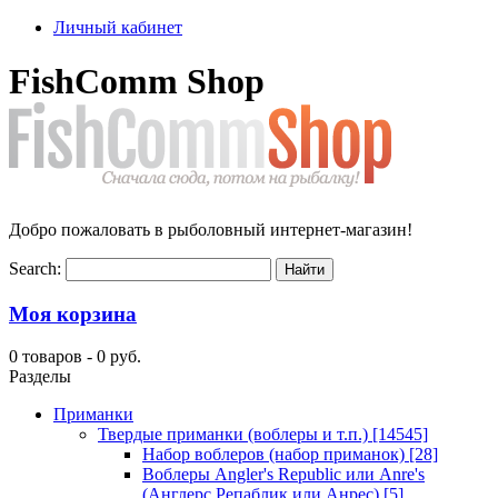
Личный кабинет
FishComm Shop
Добро пожаловать в рыболовный интернет-магазин!
Search:
Моя корзина
0 товаров -
0 руб.
Разделы
Приманки
Твердые приманки (воблеры и т.п.)
[14545]
Набор воблеров (набор приманок)
[28]
Воблеры Angler's Republic или Anre's
(Англерс Репаблик или Анрес)
[5]