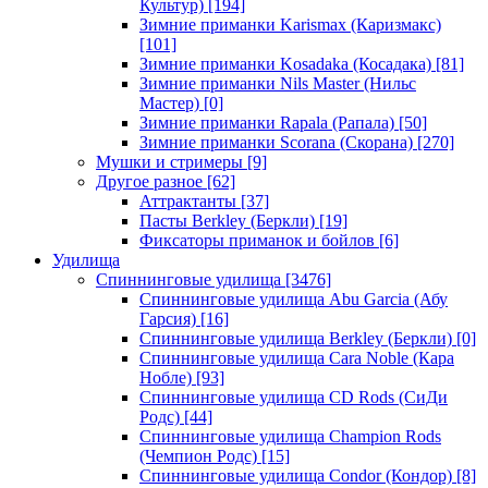
Культур)
[194]
Зимние приманки Karismax (Каризмакс)
[101]
Зимние приманки Kosadaka (Косадака)
[81]
Зимние приманки Nils Master (Нильс
Мастер)
[0]
Зимние приманки Rapala (Рапала)
[50]
Зимние приманки Scorana (Скорана)
[270]
Мушки и стримеры
[9]
Другое разное
[62]
Аттрактанты
[37]
Пасты Berkley (Беркли)
[19]
Фиксаторы приманок и бойлов
[6]
Удилища
Спиннинговые удилища
[3476]
Спиннинговые удилища Abu Garcia (Абу
Гарсия)
[16]
Спиннинговые удилища Berkley (Беркли)
[0]
Спиннинговые удилища Cara Noble (Кара
Нобле)
[93]
Спиннинговые удилища CD Rods (СиДи
Родс)
[44]
Спиннинговые удилища Champion Rods
(Чемпион Родс)
[15]
Спиннинговые удилища Condor (Кондор)
[8]