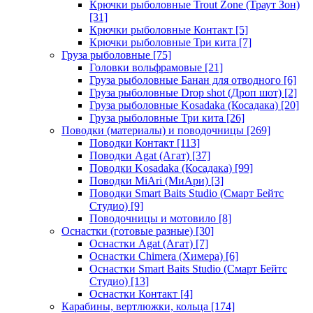
Крючки рыболовные Trout Zone (Траут Зон)
[31]
Крючки рыболовные Контакт
[5]
Крючки рыболовные Три кита
[7]
Груза рыболовные
[75]
Головки вольфрамовые
[21]
Груза рыболовные Банан для отводного
[6]
Груза рыболовные Drop shot (Дроп шот)
[2]
Груза рыболовные Kosadaka (Косадака)
[20]
Груза рыболовные Три кита
[26]
Поводки (материалы) и поводочницы
[269]
Поводки Контакт
[113]
Поводки Agat (Агат)
[37]
Поводки Kosadaka (Косадака)
[99]
Поводки MiAri (МиАри)
[3]
Поводки Smart Baits Studio (Смарт Бейтс
Студио)
[9]
Поводочницы и мотовило
[8]
Оснастки (готовые разные)
[30]
Оснастки Agat (Агат)
[7]
Оснастки Chimera (Химера)
[6]
Оснастки Smart Baits Studio (Смарт Бейтс
Студио)
[13]
Оснастки Контакт
[4]
Карабины, вертлюжки, кольца
[174]