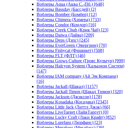
Воблеры Aqua (Аква С.-Пб.)
[648]
Воблеры Bassday (Бассдей)
[2]
Воблеры Bomber (Бомбер)
[12]
Воблеры Chimera (Химера)
[733]
Воблеры Condor (Кондор)
[16]
Воблеры Creek Chub (Крик Чаб)
[23]
Воблеры Daiwa (Дайва)
[209]
Воблеры Deps (Дэпс)
[245]
Воблеры EverGreen (Эвергрин)
[70]
Воблеры Fishycat (Фишикет)
[508]
Воблеры FLT (ФЛТ)
[46]
Воблеры Grows Culture (Гровс Культур)
[999]
Воблеры Halcyon System (Хальцион Систем)
[147]
Воблеры IAM company (Ай Эм Компани)
[16]
Воблеры Jackall (Шакал)
[1157]
Воблеры Jackall Timon (Шакал Тимон)
[320]
Воблеры Jackson (Джэксон)
[178]
Воблеры Kosadaka (Косадака)
[2345]
Воблеры Little Jack (Литтл Джэк)
[66]
Воблеры LiveTarget (ЛайвТаргет)
[0]
Воблеры Lucky Craft (Лаки Крафт)
[852]
Воблеры Lurefans (Люрфанс)
[23]
Воблеры Megabass (Мегабасс)
[39]