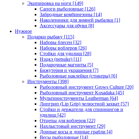
Экипировка на ноги
[149]
Сапоги рыболовные
[126]
Забродные комбинезоны
[14]
Наколенники для зимней рыбалки
[1]
Аксессуары для обуви
[8]
Нужное
Подарки рыбаку
[115]
Наборы блесен
[32]
Наборы воблеров
[26]
Стойки для удилищ
[28]
Нэцкэ (netsuke)
[11]
Подарочные магниты
[5]
Бижутерия и украшения
[7]
Рыболовные наклейки (стикеры)
[6]
Инструменты
[398]
Рыболовный инструмент Grows Culture
[20]
Рыболовный инструмент Kosadaka
[45]
Мультиинструменты Leatherman
[64]
Липгрип (Lip Grip) челюстной захват
[57]
Стойки и держатели для спиннингов и
удилищ
[42]
Отцепы для воблеров
[22]
Нахлыстовый инструмент
[29]
Донные косы и донные грабли
[4]
Весы рыболовные
[14]