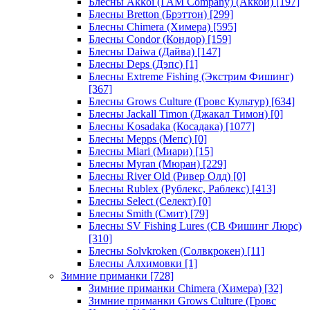
Блесны Akkoi (I AM Company) (Аккои)
[197]
Блесны Bretton (Брэттон)
[299]
Блесны Chimera (Химера)
[595]
Блесны Condor (Кондор)
[159]
Блесны Daiwa (Дайва)
[147]
Блесны Deps (Дэпс)
[1]
Блесны Extreme Fishing (Экстрим Фишинг)
[367]
Блесны Grows Culture (Гровс Культур)
[634]
Блесны Jackall Timon (Джакал Тимон)
[0]
Блесны Kosadaka (Косадака)
[1077]
Блесны Mepps (Мепс)
[0]
Блесны Miari (Миари)
[15]
Блесны Myran (Мюран)
[229]
Блесны River Old (Ривер Олд)
[0]
Блесны Rublex (Рублекс, Раблекс)
[413]
Блесны Select (Селект)
[0]
Блесны Smith (Смит)
[79]
Блесны SV Fishing Lures (СВ Фишинг Люрс)
[310]
Блесны Solvkroken (Солвкрокен)
[11]
Блесны Алхимовки
[1]
Зимние приманки
[728]
Зимние приманки Chimera (Химера)
[32]
Зимние приманки Grows Culture (Гровс