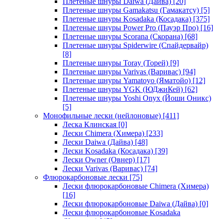
Плетеные шнуры Daiwa (Дайва)
[20]
Плетеные шнуры Gamakatsu (Гамакатсу)
[5]
Плетеные шнуры Kosadaka (Косадака)
[375]
Плетеные шнуры Power Pro (Пауэр Про)
[16]
Плетеные шнуры Scorana (Скорана)
[68]
Плетеные шнуры Spiderwire (Спайдервайр)
[8]
Плетеные шнуры Toray (Торей)
[9]
Плетеные шнуры Varivas (Варивас)
[94]
Плетеные шнуры Yamatoyo (Яматойо)
[12]
Плетеные шнуры YGK (ЮДжиКей)
[62]
Плетеные шнуры Yoshi Onyx (Йоши Оникс)
[5]
Монофильные лески (нейлоновые)
[411]
Леска Клинская
[0]
Лески Chimera (Химера)
[233]
Лески Daiwa (Дайва)
[48]
Лески Kosadaka (Косадака)
[39]
Лески Owner (Овнер)
[17]
Лески Varivas (Варивас)
[74]
Флюрокарбоновые лески
[75]
Лески флюрокарбоновые Chimera (Химера)
[16]
Лески флюрокарбоновые Daiwa (Дайва)
[0]
Лески флюрокарбоновые Kosadaka