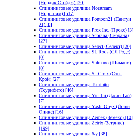
(Нордик Стейдж)
[20]
Спиннинговые удилища Norstream
(Норстрим)
[517]
Спиннинговые удилища Pontoon21 (Пантун
21)
[0]
Спиннинговые удилища Prox Inc. (Прокс)
[3]
Спиннинговые удилища Scorana (Скорана)
[27]
Спиннинговые удилища Select (Селект)
[20]
Спиннинговые удилища SL Rods (СЛ Родс)
[0]
Спиннинговые удилища Shimano (Шимано)
[0]
Спиннинговые удилища St. Croix (Сэнт
Крой)
[27]
Спиннинговые удилища Tsuribito
(Тсурибито)
[46]
Спиннинговые удилища Yin Tai (Джин Тай)
[7]
Спиннинговые удилища Yoshi Onyx (Йоши
Оникс)
[16]
Спиннинговые удилища Zemex (Земекс)
[10]
Спиннинговые удилища Zetrix (Зетрикс)
[199]
Спиннинговые удилища б/у
[38]