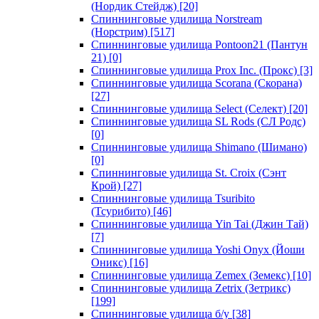
(Нордик Стейдж)
[20]
Спиннинговые удилища Norstream
(Норстрим)
[517]
Спиннинговые удилища Pontoon21 (Пантун
21)
[0]
Спиннинговые удилища Prox Inc. (Прокс)
[3]
Спиннинговые удилища Scorana (Скорана)
[27]
Спиннинговые удилища Select (Селект)
[20]
Спиннинговые удилища SL Rods (СЛ Родс)
[0]
Спиннинговые удилища Shimano (Шимано)
[0]
Спиннинговые удилища St. Croix (Сэнт
Крой)
[27]
Спиннинговые удилища Tsuribito
(Тсурибито)
[46]
Спиннинговые удилища Yin Tai (Джин Тай)
[7]
Спиннинговые удилища Yoshi Onyx (Йоши
Оникс)
[16]
Спиннинговые удилища Zemex (Земекс)
[10]
Спиннинговые удилища Zetrix (Зетрикс)
[199]
Спиннинговые удилища б/у
[38]