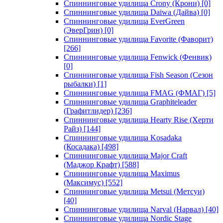
Спиннинговые удилища Crony (Крони)
[0]
Спиннинговые удилища Daiwa (Дайва)
[0]
Спиннинговые удилища EverGreen
(ЭверГрин)
[0]
Спиннинговые удилища Favorite (Фаворит)
[266]
Спиннинговые удилища Fenwick (Фенвик)
[0]
Спиннинговые удилища Fish Season (Сезон
рыбалки)
[1]
Спиннинговые удилища FMAG (ФМАГ)
[5]
Спиннинговые удилища Graphiteleader
(Графитлидер)
[236]
Спиннинговые удилища Hearty Rise (Херти
Райз)
[144]
Спиннинговые удилища Kosadaka
(Косадака)
[498]
Спиннинговые удилища Major Craft
(Маджор Крафт)
[588]
Спиннинговые удилища Maximus
(Максимус)
[552]
Спиннинговые удилища Metsui (Метсуи)
[40]
Спиннинговые удилища Narval (Нарвал)
[40]
Спиннинговые удилища Nordic Stage