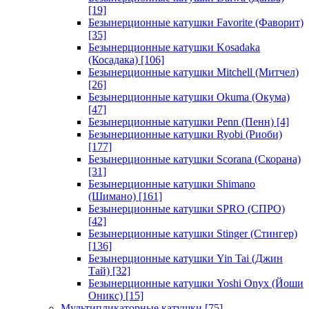
[19]
Безынерционные катушки Favorite (Фаворит)
[35]
Безынерционные катушки Kosadaka
(Косадака)
[106]
Безынерционные катушки Mitchell (Митчел)
[26]
Безынерционные катушки Okuma (Окума)
[47]
Безынерционные катушки Penn (Пенн)
[4]
Безынерционные катушки Ryobi (Риоби)
[177]
Безынерционные катушки Scorana (Скорана)
[31]
Безынерционные катушки Shimano
(Шимано)
[161]
Безынерционные катушки SPRO (СПРО)
[42]
Безынерционные катушки Stinger (Стингер)
[136]
Безынерционные катушки Yin Tai (Джин
Тай)
[32]
Безынерционные катушки Yoshi Onyx (Йоши
Оникс)
[15]
Мультипликаторные катушки
[75]