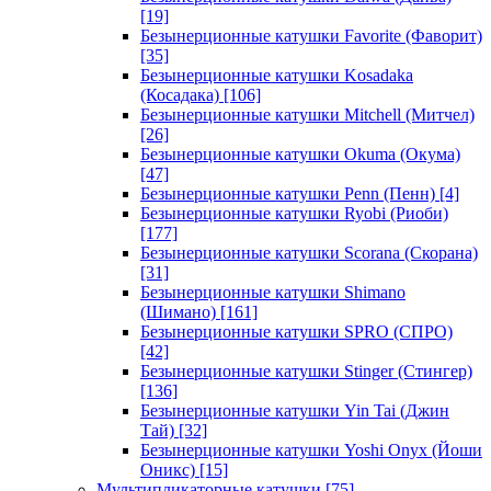
[19]
Безынерционные катушки Favorite (Фаворит)
[35]
Безынерционные катушки Kosadaka
(Косадака)
[106]
Безынерционные катушки Mitchell (Митчел)
[26]
Безынерционные катушки Okuma (Окума)
[47]
Безынерционные катушки Penn (Пенн)
[4]
Безынерционные катушки Ryobi (Риоби)
[177]
Безынерционные катушки Scorana (Скорана)
[31]
Безынерционные катушки Shimano
(Шимано)
[161]
Безынерционные катушки SPRO (СПРО)
[42]
Безынерционные катушки Stinger (Стингер)
[136]
Безынерционные катушки Yin Tai (Джин
Тай)
[32]
Безынерционные катушки Yoshi Onyx (Йоши
Оникс)
[15]
Мультипликаторные катушки
[75]