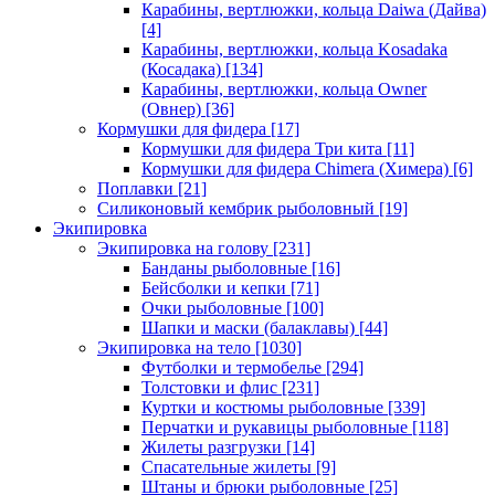
Карабины, вертлюжки, кольца Daiwa (Дайва)
[4]
Карабины, вертлюжки, кольца Kosadaka
(Косадака)
[134]
Карабины, вертлюжки, кольца Owner
(Овнер)
[36]
Кормушки для фидера
[17]
Кормушки для фидера Три кита
[11]
Кормушки для фидера Chimera (Химера)
[6]
Поплавки
[21]
Силиконовый кембрик рыболовный
[19]
Экипировка
Экипировка на голову
[231]
Банданы рыболовные
[16]
Бейсболки и кепки
[71]
Очки рыболовные
[100]
Шапки и маски (балаклавы)
[44]
Экипировка на тело
[1030]
Футболки и термобелье
[294]
Толстовки и флис
[231]
Куртки и костюмы рыболовные
[339]
Перчатки и рукавицы рыболовные
[118]
Жилеты разгрузки
[14]
Спасательные жилеты
[9]
Штаны и брюки рыболовные
[25]