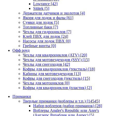
Lowrance
[42]
Sititek
[5]
Держатели датчиков и эхолотов
[4]
Якоря для лодок и фалы
[61]
Сумки для лодок
[5]
Топливные баки
[7]
Чехлы для гидроциклов
[7]
Клей ПВХ для лодок
[24]
Насосы для лодок ПВХ
[0]
Гребные винты
[0]
Офф роуд
Чехлы для квадроциклов (ATV)
[20]
Чехлы для мотовездеходов (SSV)
[15]
Чехлы для снегоходов
[42]
Кофры для квадроциклов (текстиль)
[18]
Кабины для мотовездеходов
[13]
Кофры для снегоходов (текстиль)
[15]
Чехлы для мотоциклов
[0]
Кофры для квадроциклов (пластик)
[2]
Приманки
Твердые приманки (воблеры и т.п.)
[14545]
Набор воблеров (набор приманок)
[28]
Воблеры Angler's Republic или Anre's
(Англерс Репаблик или Анрес)
[5]