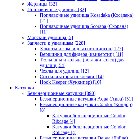
Жерлицы
[32]
Поплавочные удилища
[32]
Поплавочные удилища Kosadaka (Косадака)
[21]
Поплавочные удилища Scorana (Скорана)
[11]
Морские удилища
[5]
Запчасти к удилищам
[228]
Хлысты и комли для спиннингов
[127]
Вершинки для фидера (квивертип)
[11]
Тюльпаны и кольца (вставки колец) для
удилищ
[54]
Чехлы для удилищ
[12]
Сигнализаторы поклевки
[14]
Hook Keeper (Хуккипер)
[10]
Катушки
Безынерционные катушки
[890]
Безынерционные катушки Aqua (Аква)
[51]
Безынерционные катушки Condor (Кондор)
[8]
Катушки безынерционные Condor
Ribcage
[4]
Катушки безынерционные Condor
Rollcage
[4]
Безынерционные катушки Daiwa (Дайва)