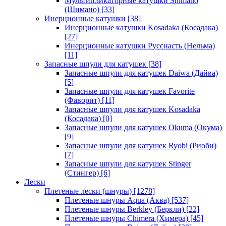
Мультипликаторные катушки Shimano
(Шимано)
[33]
Инерционные катушки
[38]
Инерционные катушки Kosadaka (Косадака)
[27]
Инерционные катушки Русснасть (Нельма)
[11]
Запасные шпули для катушек
[38]
Запасные шпули для катушек Daiwa (Дайва)
[5]
Запасные шпули для катушек Favorite
(Фаворит)
[11]
Запасные шпули для катушек Kosadaka
(Косадака)
[0]
Запасные шпули для катушек Okuma (Окума)
[9]
Запасные шпули для катушек Ryobi (Риоби)
[7]
Запасные шпули для катушек Stinger
(Стингер)
[6]
Лески
Плетеные лески (шнуры)
[1278]
Плетеные шнуры Aqua (Аква)
[537]
Плетеные шнуры Berkley (Беркли)
[22]
Плетеные шнуры Chimera (Химера)
[45]