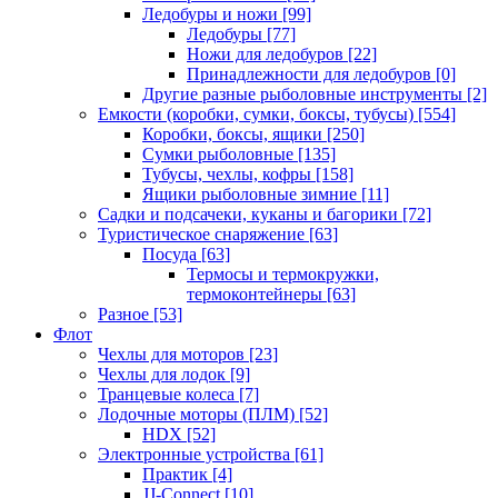
Ледобуры и ножи
[99]
Ледобуры
[77]
Ножи для ледобуров
[22]
Принадлежности для ледобуров
[0]
Другие разные рыболовные инструменты
[2]
Емкости (коробки, сумки, боксы, тубусы)
[554]
Коробки, боксы, ящики
[250]
Сумки рыболовные
[135]
Тубусы, чехлы, кофры
[158]
Ящики рыболовные зимние
[11]
Садки и подсачеки, куканы и багорики
[72]
Туристическое снаряжение
[63]
Посуда
[63]
Термосы и термокружки,
термоконтейнеры
[63]
Разное
[53]
Флот
Чехлы для моторов
[23]
Чехлы для лодок
[9]
Транцевые колеса
[7]
Лодочные моторы (ПЛМ)
[52]
HDX
[52]
Электронные устройства
[61]
Практик
[4]
JJ-Connect
[10]