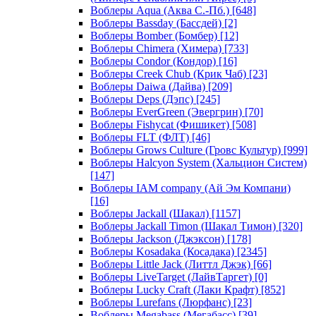
Воблеры Aqua (Аква С.-Пб.)
[648]
Воблеры Bassday (Бассдей)
[2]
Воблеры Bomber (Бомбер)
[12]
Воблеры Chimera (Химера)
[733]
Воблеры Condor (Кондор)
[16]
Воблеры Creek Chub (Крик Чаб)
[23]
Воблеры Daiwa (Дайва)
[209]
Воблеры Deps (Дэпс)
[245]
Воблеры EverGreen (Эвергрин)
[70]
Воблеры Fishycat (Фишикет)
[508]
Воблеры FLT (ФЛТ)
[46]
Воблеры Grows Culture (Гровс Культур)
[999]
Воблеры Halcyon System (Хальцион Систем)
[147]
Воблеры IAM company (Ай Эм Компани)
[16]
Воблеры Jackall (Шакал)
[1157]
Воблеры Jackall Timon (Шакал Тимон)
[320]
Воблеры Jackson (Джэксон)
[178]
Воблеры Kosadaka (Косадака)
[2345]
Воблеры Little Jack (Литтл Джэк)
[66]
Воблеры LiveTarget (ЛайвТаргет)
[0]
Воблеры Lucky Craft (Лаки Крафт)
[852]
Воблеры Lurefans (Люрфанс)
[23]
Воблеры Megabass (Мегабасс)
[39]