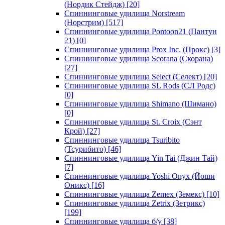
(Нордик Стейдж)
[20]
Спиннинговые удилища Norstream
(Норстрим)
[517]
Спиннинговые удилища Pontoon21 (Пантун
21)
[0]
Спиннинговые удилища Prox Inc. (Прокс)
[3]
Спиннинговые удилища Scorana (Скорана)
[27]
Спиннинговые удилища Select (Селект)
[20]
Спиннинговые удилища SL Rods (СЛ Родс)
[0]
Спиннинговые удилища Shimano (Шимано)
[0]
Спиннинговые удилища St. Croix (Сэнт
Крой)
[27]
Спиннинговые удилища Tsuribito
(Тсурибито)
[46]
Спиннинговые удилища Yin Tai (Джин Тай)
[7]
Спиннинговые удилища Yoshi Onyx (Йоши
Оникс)
[16]
Спиннинговые удилища Zemex (Земекс)
[10]
Спиннинговые удилища Zetrix (Зетрикс)
[199]
Спиннинговые удилища б/у
[38]