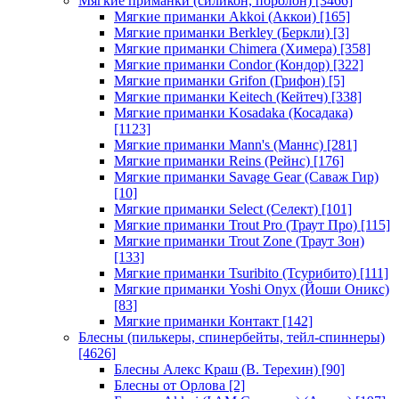
Мягкие приманки (силикон, поролон)
[3466]
Мягкие приманки Akkoi (Аккои)
[165]
Мягкие приманки Berkley (Беркли)
[3]
Мягкие приманки Chimera (Химера)
[358]
Мягкие приманки Condor (Кондор)
[322]
Мягкие приманки Grifon (Грифон)
[5]
Мягкие приманки Keitech (Кейтеч)
[338]
Мягкие приманки Kosadaka (Косадака)
[1123]
Мягкие приманки Mann's (Маннс)
[281]
Мягкие приманки Reins (Рейнс)
[176]
Мягкие приманки Savage Gear (Саваж Гир)
[10]
Мягкие приманки Select (Селект)
[101]
Мягкие приманки Trout Pro (Траут Про)
[115]
Мягкие приманки Trout Zone (Траут Зон)
[133]
Мягкие приманки Tsuribito (Тсурибито)
[111]
Мягкие приманки Yoshi Onyx (Йоши Оникс)
[83]
Мягкие приманки Контакт
[142]
Блесны (пилькеры, спинербейты, тейл-спиннеры)
[4626]
Блесны Алекс Краш (В. Терехин)
[90]
Блесны от Орлова
[2]