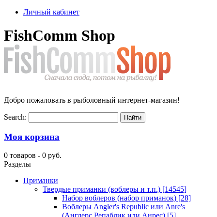
Личный кабинет
FishComm Shop
Добро пожаловать в рыболовный интернет-магазин!
Search:
Моя корзина
0 товаров -
0 руб.
Разделы
Приманки
Твердые приманки (воблеры и т.п.)
[14545]
Набор воблеров (набор приманок)
[28]
Воблеры Angler's Republic или Anre's
(Англерс Репаблик или Анрес)
[5]