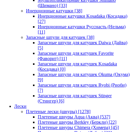
Мультипликаторные катушки Shimano
(Шимано)
[33]
Инерционные катушки
[38]
Инерционные катушки Kosadaka (Косадака)
[27]
Инерционные катушки Русснасть (Нельма)
[11]
Запасные шпули для катушек
[38]
Запасные шпули для катушек Daiwa (Дайва)
[5]
Запасные шпули для катушек Favorite
(Фаворит)
[11]
Запасные шпули для катушек Kosadaka
(Косадака)
[0]
Запасные шпули для катушек Okuma (Окума)
[9]
Запасные шпули для катушек Ryobi (Риоби)
[7]
Запасные шпули для катушек Stinger
(Стингер)
[6]
Лески
Плетеные лески (шнуры)
[1278]
Плетеные шнуры Aqua (Аква)
[537]
Плетеные шнуры Berkley (Беркли)
[22]
Плетеные шнуры Chimera (Химера)
[45]