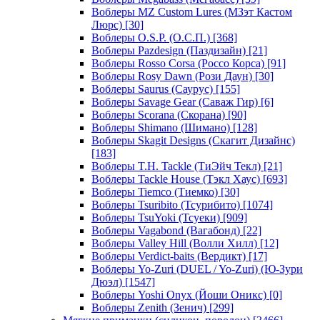
Воблеры MZ Custom Lures (МЗэт Кастом
Люрс)
[30]
Воблеры O.S.P. (О.С.П.)
[368]
Воблеры Pazdesign (Паздизайн)
[21]
Воблеры Rosso Corsa (Россо Корса)
[91]
Воблеры Rosy Dawn (Рози Даун)
[30]
Воблеры Saurus (Саурус)
[155]
Воблеры Savage Gear (Саваж Гир)
[6]
Воблеры Scorana (Скорана)
[90]
Воблеры Shimano (Шимано)
[128]
Воблеры Skagit Designs (Скагит Дизайнс)
[183]
Воблеры T.H. Tackle (ТиЭйч Текл)
[21]
Воблеры Tackle House (Тэкл Хаус)
[693]
Воблеры Tiemco (Тиемко)
[30]
Воблеры Tsuribito (Тсурибито)
[1074]
Воблеры TsuYoki (Тсуеки)
[909]
Воблеры Vagabond (Вагабонд)
[22]
Воблеры Valley Hill (Волли Хилл)
[12]
Воблеры Verdict-baits (Вердикт)
[17]
Воблеры Yo-Zuri (DUEL / Yo-Zuri) (Ю-Зури
Дюэл)
[1547]
Воблеры Yoshi Onyx (Йоши Оникс)
[0]
Воблеры Zenith (Зенич)
[299]