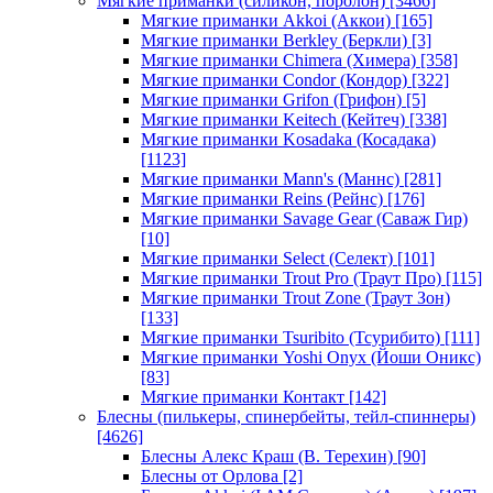
Мягкие приманки (силикон, поролон)
[3466]
Мягкие приманки Akkoi (Аккои)
[165]
Мягкие приманки Berkley (Беркли)
[3]
Мягкие приманки Chimera (Химера)
[358]
Мягкие приманки Condor (Кондор)
[322]
Мягкие приманки Grifon (Грифон)
[5]
Мягкие приманки Keitech (Кейтеч)
[338]
Мягкие приманки Kosadaka (Косадака)
[1123]
Мягкие приманки Mann's (Маннс)
[281]
Мягкие приманки Reins (Рейнс)
[176]
Мягкие приманки Savage Gear (Саваж Гир)
[10]
Мягкие приманки Select (Селект)
[101]
Мягкие приманки Trout Pro (Траут Про)
[115]
Мягкие приманки Trout Zone (Траут Зон)
[133]
Мягкие приманки Tsuribito (Тсурибито)
[111]
Мягкие приманки Yoshi Onyx (Йоши Оникс)
[83]
Мягкие приманки Контакт
[142]
Блесны (пилькеры, спинербейты, тейл-спиннеры)
[4626]
Блесны Алекс Краш (В. Терехин)
[90]
Блесны от Орлова
[2]