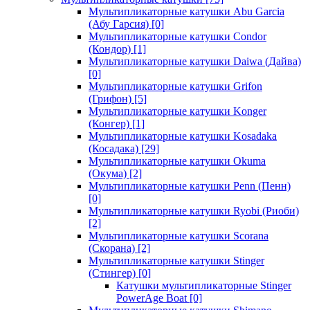
Мультипликаторные катушки Abu Garcia
(Абу Гарсия)
[0]
Мультипликаторные катушки Condor
(Кондор)
[1]
Мультипликаторные катушки Daiwa (Дайва)
[0]
Мультипликаторные катушки Grifon
(Грифон)
[5]
Мультипликаторные катушки Konger
(Конгер)
[1]
Мультипликаторные катушки Kosadaka
(Косадака)
[29]
Мультипликаторные катушки Okuma
(Окума)
[2]
Мультипликаторные катушки Penn (Пенн)
[0]
Мультипликаторные катушки Ryobi (Риоби)
[2]
Мультипликаторные катушки Scorana
(Скорана)
[2]
Мультипликаторные катушки Stinger
(Стингер)
[0]
Катушки мультипликаторные Stinger
PowerAge Boat
[0]