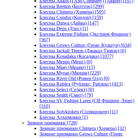
Блесны Akkoi (I AM Company) (Аккои)
[197]
Блесны Bretton (Брэттон)
[299]
Блесны Chimera (Химера)
[595]
Блесны Condor (Кондор)
[159]
Блесны Daiwa (Дайва)
[147]
Блесны Deps (Дэпс)
[1]
Блесны Extreme Fishing (Экстрим Фишинг)
[367]
Блесны Grows Culture (Гровс Культур)
[634]
Блесны Jackall Timon (Джакал Тимон)
[0]
Блесны Kosadaka (Косадака)
[1077]
Блесны Mepps (Мепс)
[0]
Блесны Miari (Миари)
[15]
Блесны Myran (Мюран)
[229]
Блесны River Old (Ривер Олд)
[0]
Блесны Rublex (Рублекс, Раблекс)
[413]
Блесны Select (Селект)
[0]
Блесны Smith (Смит)
[79]
Блесны SV Fishing Lures (СВ Фишинг Люрс)
[310]
Блесны Solvkroken (Солвкрокен)
[11]
Блесны Алхимовки
[1]
Зимние приманки
[728]
Зимние приманки Chimera (Химера)
[32]
Зимние приманки Grows Culture (Гровс