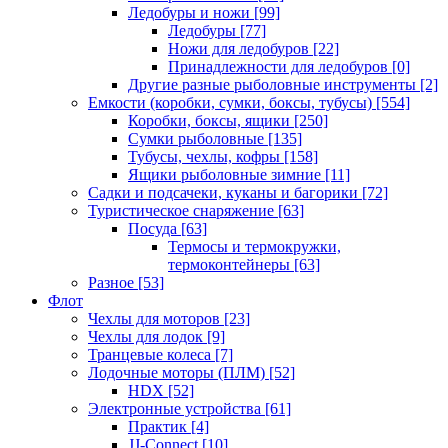
Ледобуры и ножи
[99]
Ледобуры
[77]
Ножи для ледобуров
[22]
Принадлежности для ледобуров
[0]
Другие разные рыболовные инструменты
[2]
Емкости (коробки, сумки, боксы, тубусы)
[554]
Коробки, боксы, ящики
[250]
Сумки рыболовные
[135]
Тубусы, чехлы, кофры
[158]
Ящики рыболовные зимние
[11]
Садки и подсачеки, куканы и багорики
[72]
Туристическое снаряжение
[63]
Посуда
[63]
Термосы и термокружки,
термоконтейнеры
[63]
Разное
[53]
Флот
Чехлы для моторов
[23]
Чехлы для лодок
[9]
Транцевые колеса
[7]
Лодочные моторы (ПЛМ)
[52]
HDX
[52]
Электронные устройства
[61]
Практик
[4]
JJ-Connect
[10]