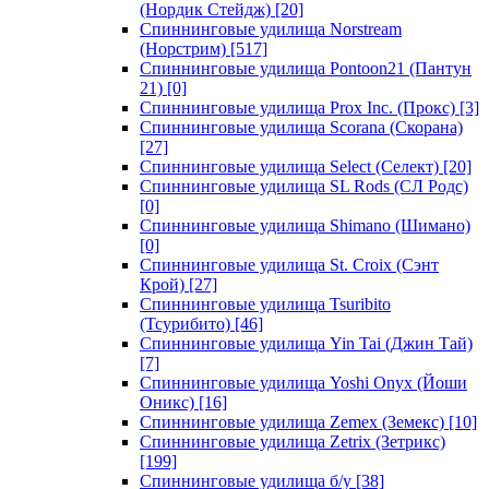
(Нордик Стейдж)
[20]
Спиннинговые удилища Norstream
(Норстрим)
[517]
Спиннинговые удилища Pontoon21 (Пантун
21)
[0]
Спиннинговые удилища Prox Inc. (Прокс)
[3]
Спиннинговые удилища Scorana (Скорана)
[27]
Спиннинговые удилища Select (Селект)
[20]
Спиннинговые удилища SL Rods (СЛ Родс)
[0]
Спиннинговые удилища Shimano (Шимано)
[0]
Спиннинговые удилища St. Croix (Сэнт
Крой)
[27]
Спиннинговые удилища Tsuribito
(Тсурибито)
[46]
Спиннинговые удилища Yin Tai (Джин Тай)
[7]
Спиннинговые удилища Yoshi Onyx (Йоши
Оникс)
[16]
Спиннинговые удилища Zemex (Земекс)
[10]
Спиннинговые удилища Zetrix (Зетрикс)
[199]
Спиннинговые удилища б/у
[38]