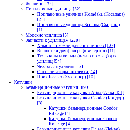
Жерлицы
[32]
Поплавочные удилища
[32]
Поплавочные удилища Kosadaka (Косадака)
[21]
Поплавочные удилища Scorana (Скорана)
[11]
Морские удилища
[5]
Запчасти к удилищам
[228]
Хлысты и комли для спиннингов
[127]
Вершинки для фидера (квивертип)
[11]
Тюльпаны и кольца (вставки колец) для
удилищ
[54]
Чехлы для удилищ
[12]
Сигнализаторы поклевки
[14]
Hook Keeper (Хуккипер)
[10]
Катушки
Безынерционные катушки
[890]
Безынерционные катушки Aqua (Аква)
[51]
Безынерционные катушки Condor (Кондор)
[8]
Катушки безынерционные Condor
Ribcage
[4]
Катушки безынерционные Condor
Rollcage
[4]
Безынерционные катушки Daiwa (Дайва)