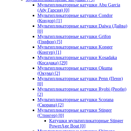
Мультипликаторные катушки Abu Garcia
(Абу Гарсия)
[0]
Мультипликаторные катушки Condor
(Кондор)
[1]
Мультипликаторные катушки Daiwa (Дайва)
[0]
Мультипликаторные катушки Grifon
(Грифон)
[5]
Мультипликаторные катушки Konger
(Конгер)
[1]
Мультипликаторные катушки Kosadaka
(Косадака)
[29]
Мультипликаторные катушки Okuma
(Окума)
[2]
Мультипликаторные катушки Penn (Пенн)
[0]
Мультипликаторные катушки Ryobi (Риоби)
[2]
Мультипликаторные катушки Scorana
(Скорана)
[2]
Мультипликаторные катушки Stinger
(Стингер)
[0]
Катушки мультипликаторные Stinger
PowerAge Boat
[0]