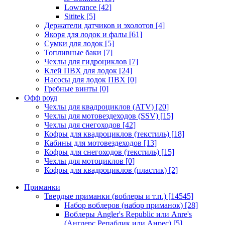
Lowrance
[42]
Sititek
[5]
Держатели датчиков и эхолотов
[4]
Якоря для лодок и фалы
[61]
Сумки для лодок
[5]
Топливные баки
[7]
Чехлы для гидроциклов
[7]
Клей ПВХ для лодок
[24]
Насосы для лодок ПВХ
[0]
Гребные винты
[0]
Офф роуд
Чехлы для квадроциклов (ATV)
[20]
Чехлы для мотовездеходов (SSV)
[15]
Чехлы для снегоходов
[42]
Кофры для квадроциклов (текстиль)
[18]
Кабины для мотовездеходов
[13]
Кофры для снегоходов (текстиль)
[15]
Чехлы для мотоциклов
[0]
Кофры для квадроциклов (пластик)
[2]
Приманки
Твердые приманки (воблеры и т.п.)
[14545]
Набор воблеров (набор приманок)
[28]
Воблеры Angler's Republic или Anre's
(Англерс Репаблик или Анрес)
[5]