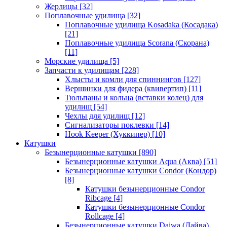
Жерлицы
[32]
Поплавочные удилища
[32]
Поплавочные удилища Kosadaka (Косадака)
[21]
Поплавочные удилища Scorana (Скорана)
[11]
Морские удилища
[5]
Запчасти к удилищам
[228]
Хлысты и комли для спиннингов
[127]
Вершинки для фидера (квивертип)
[11]
Тюльпаны и кольца (вставки колец) для
удилищ
[54]
Чехлы для удилищ
[12]
Сигнализаторы поклевки
[14]
Hook Keeper (Хуккипер)
[10]
Катушки
Безынерционные катушки
[890]
Безынерционные катушки Aqua (Аква)
[51]
Безынерционные катушки Condor (Кондор)
[8]
Катушки безынерционные Condor
Ribcage
[4]
Катушки безынерционные Condor
Rollcage
[4]
Безынерционные катушки Daiwa (Дайва)