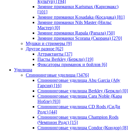
Культур)
[194]
Зимние приманки Karismax (Каризмакс)
[101]
Зимние приманки Kosadaka (Косадака)
[81]
Зимние приманки Nils Master (Нильс
Мастер)
[0]
Зимние приманки Rapala (Рапала)
[50]
Зимние приманки Scorana (Скорана)
[270]
Мушки и стримеры
[9]
Другое разное
[62]
Аттрактанты
[37]
Пасты Berkley (Беркли)
[19]
Фиксаторы приманок и бойлов
[6]
Удилища
Спиннинговые удилища
[3476]
Спиннинговые удилища Abu Garcia (Абу
Гарсия)
[16]
Спиннинговые удилища Berkley (Беркли)
[0]
Спиннинговые удилища Cara Noble (Кара
Нобле)
[93]
Спиннинговые удилища CD Rods (СиДи
Родс)
[44]
Спиннинговые удилища Champion Rods
(Чемпион Родс)
[15]
Спиннинговые удилища Condor (Кондор)
[8]