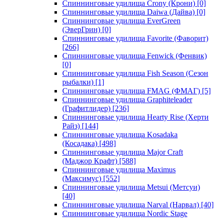
Спиннинговые удилища Crony (Крони)
[0]
Спиннинговые удилища Daiwa (Дайва)
[0]
Спиннинговые удилища EverGreen
(ЭверГрин)
[0]
Спиннинговые удилища Favorite (Фаворит)
[266]
Спиннинговые удилища Fenwick (Фенвик)
[0]
Спиннинговые удилища Fish Season (Сезон
рыбалки)
[1]
Спиннинговые удилища FMAG (ФМАГ)
[5]
Спиннинговые удилища Graphiteleader
(Графитлидер)
[236]
Спиннинговые удилища Hearty Rise (Херти
Райз)
[144]
Спиннинговые удилища Kosadaka
(Косадака)
[498]
Спиннинговые удилища Major Craft
(Маджор Крафт)
[588]
Спиннинговые удилища Maximus
(Максимус)
[552]
Спиннинговые удилища Metsui (Метсуи)
[40]
Спиннинговые удилища Narval (Нарвал)
[40]
Спиннинговые удилища Nordic Stage