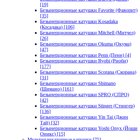
[19]
Безынерционные катушки Favorite (Фаворит)
[35]
Безынерционные катушки Kosadaka
(Косадака)
[106]
Безынерционные катушки Mitchell (Митчел)
[26]
Безынерционные катушки Okuma (Окума)
[47]
Безынерционные катушки Penn (Пенн)
[4]
Безынерционные катушки Ryobi (Риоби)
[177]
Безынерционные катушки Scorana (Скорана)
[31]
Безынерционные катушки Shimano
(Шимано)
[161]
Безынерционные катушки SPRO (СПРО)
[42]
Безынерционные катушки Stinger (Стингер)
[136]
Безынерционные катушки Yin Tai (Джин
Тай)
[32]
Безынерционные катушки Yoshi Onyx (Йоши
Оникс)
[15]
Мультипликаторные катушки
[75]