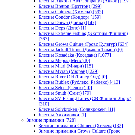
Блесны Akkoi (I AM Company) (Аккои)
[197]
Блесны Bretton (Брэттон)
[299]
Блесны Chimera (Химера)
[595]
Блесны Condor (Кондор)
[159]
Блесны Daiwa (Дайва)
[147]
Блесны Deps (Дэпс)
[1]
Блесны Extreme Fishing (Экстрим Фишинг)
[367]
Блесны Grows Culture (Гровс Культур)
[634]
Блесны Jackall Timon (Джакал Тимон)
[0]
Блесны Kosadaka (Косадака)
[1077]
Блесны Mepps (Мепс)
[0]
Блесны Miari (Миари)
[15]
Блесны Myran (Мюран)
[229]
Блесны River Old (Ривер Олд)
[0]
Блесны Rublex (Рублекс, Раблекс)
[413]
Блесны Select (Селект)
[0]
Блесны Smith (Смит)
[79]
Блесны SV Fishing Lures (СВ Фишинг Люрс)
[310]
Блесны Solvkroken (Солвкрокен)
[11]
Блесны Алхимовки
[1]
Зимние приманки
[728]
Зимние приманки Chimera (Химера)
[32]
Зимние приманки Grows Culture (Гровс