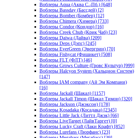
Воблеры Aqua (Аква С.-Пб.)
[648]
Воблеры Bassday (Бассдей)
[2]
Воблеры Bomber (Бомбер)
[12]
Воблеры Chimera (Химера)
[733]
Воблеры Condor (Кондор)
[16]
Воблеры Creek Chub (Крик Чаб)
[23]
Воблеры Daiwa (Дайва)
[209]
Воблеры Deps (Дэпс)
[245]
Воблеры EverGreen (Эвергрин)
[70]
Воблеры Fishycat (Фишикет)
[508]
Воблеры FLT (ФЛТ)
[46]
Воблеры Grows Culture (Гровс Культур)
[999]
Воблеры Halcyon System (Хальцион Систем)
[147]
Воблеры IAM company (Ай Эм Компани)
[16]
Воблеры Jackall (Шакал)
[1157]
Воблеры Jackall Timon (Шакал Тимон)
[320]
Воблеры Jackson (Джэксон)
[178]
Воблеры Kosadaka (Косадака)
[2345]
Воблеры Little Jack (Литтл Джэк)
[66]
Воблеры LiveTarget (ЛайвТаргет)
[0]
Воблеры Lucky Craft (Лаки Крафт)
[852]
Воблеры Lurefans (Люрфанс)
[23]
Воблеры Megabass (Мегабасс)
[39]