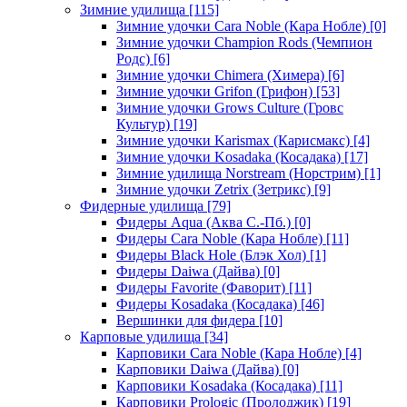
Зимние удилища
[115]
Зимние удочки Cara Noble (Кара Нобле)
[0]
Зимние удочки Champion Rods (Чемпион
Родс)
[6]
Зимние удочки Chimera (Химера)
[6]
Зимние удочки Grifon (Грифон)
[53]
Зимние удочки Grows Culture (Гровс
Культур)
[19]
Зимние удочки Karismax (Карисмакс)
[4]
Зимние удочки Kosadaka (Косадака)
[17]
Зимние удилища Norstream (Норстрим)
[1]
Зимние удочки Zetrix (Зетрикс)
[9]
Фидерные удилища
[79]
Фидеры Aqua (Аква С.-Пб.)
[0]
Фидеры Cara Noble (Кара Нобле)
[11]
Фидеры Black Hole (Блэк Хол)
[1]
Фидеры Daiwa (Дайва)
[0]
Фидеры Favorite (Фаворит)
[11]
Фидеры Kosadaka (Косадака)
[46]
Вершинки для фидера
[10]
Карповые удилища
[34]
Карповики Cara Noble (Кара Нобле)
[4]
Карповики Daiwa (Дайва)
[0]
Карповики Kosadaka (Косадака)
[11]
Карповики Prologic (Пролоджик)
[19]