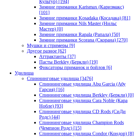
Культур)
[194]
Зимние приманки Karismax (Каризмакс)
[101]
Зимние приманки Kosadaka (Косадака)
[81]
Зимние приманки Nils Master (Нильс
Мастер)
[0]
Зимние приманки Rapala (Рапала)
[50]
Зимние приманки Scorana (Скорана)
[270]
Мушки и стримеры
[9]
Другое разное
[62]
Аттрактанты
[37]
Пасты Berkley (Беркли)
[19]
Фиксаторы приманок и бойлов
[6]
Удилища
Спиннинговые удилища
[3476]
Спиннинговые удилища Abu Garcia (Абу
Гарсия)
[16]
Спиннинговые удилища Berkley (Беркли)
[0]
Спиннинговые удилища Cara Noble (Кара
Нобле)
[93]
Спиннинговые удилища CD Rods (СиДи
Родс)
[44]
Спиннинговые удилища Champion Rods
(Чемпион Родс)
[15]
Спиннинговые удилища Condor (Кондор)
[8]