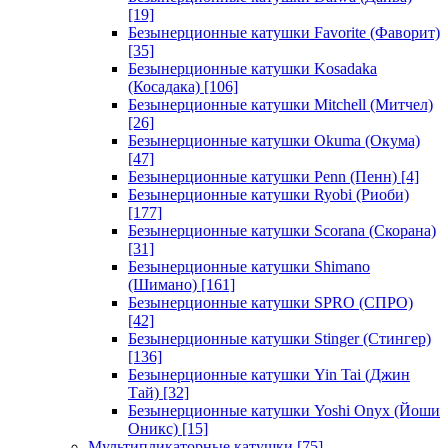
[19]
Безынерционные катушки Favorite (Фаворит)
[35]
Безынерционные катушки Kosadaka
(Косадака)
[106]
Безынерционные катушки Mitchell (Митчел)
[26]
Безынерционные катушки Okuma (Окума)
[47]
Безынерционные катушки Penn (Пенн)
[4]
Безынерционные катушки Ryobi (Риоби)
[177]
Безынерционные катушки Scorana (Скорана)
[31]
Безынерционные катушки Shimano
(Шимано)
[161]
Безынерционные катушки SPRO (СПРО)
[42]
Безынерционные катушки Stinger (Стингер)
[136]
Безынерционные катушки Yin Tai (Джин
Тай)
[32]
Безынерционные катушки Yoshi Onyx (Йоши
Оникс)
[15]
Мультипликаторные катушки
[75]