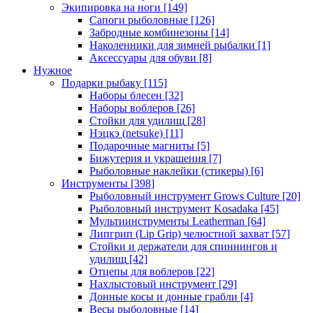
Экипировка на ноги
[149]
Сапоги рыболовные
[126]
Забродные комбинезоны
[14]
Наколенники для зимней рыбалки
[1]
Аксессуары для обуви
[8]
Нужное
Подарки рыбаку
[115]
Наборы блесен
[32]
Наборы воблеров
[26]
Стойки для удилищ
[28]
Нэцкэ (netsuke)
[11]
Подарочные магниты
[5]
Бижутерия и украшения
[7]
Рыболовные наклейки (стикеры)
[6]
Инструменты
[398]
Рыболовный инструмент Grows Culture
[20]
Рыболовный инструмент Kosadaka
[45]
Мультиинструменты Leatherman
[64]
Липгрип (Lip Grip) челюстной захват
[57]
Стойки и держатели для спиннингов и
удилищ
[42]
Отцепы для воблеров
[22]
Нахлыстовый инструмент
[29]
Донные косы и донные грабли
[4]
Весы рыболовные
[14]