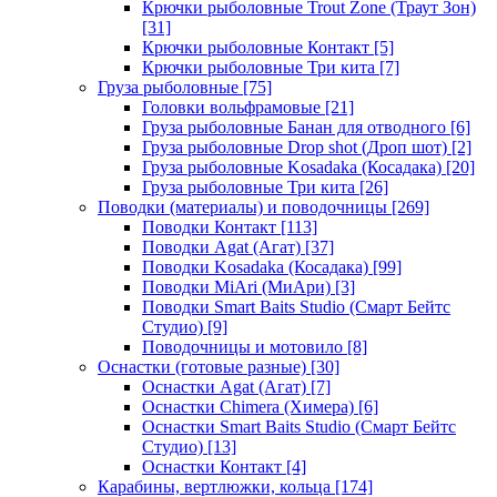
Крючки рыболовные Trout Zone (Траут Зон)
[31]
Крючки рыболовные Контакт
[5]
Крючки рыболовные Три кита
[7]
Груза рыболовные
[75]
Головки вольфрамовые
[21]
Груза рыболовные Банан для отводного
[6]
Груза рыболовные Drop shot (Дроп шот)
[2]
Груза рыболовные Kosadaka (Косадака)
[20]
Груза рыболовные Три кита
[26]
Поводки (материалы) и поводочницы
[269]
Поводки Контакт
[113]
Поводки Agat (Агат)
[37]
Поводки Kosadaka (Косадака)
[99]
Поводки MiAri (МиАри)
[3]
Поводки Smart Baits Studio (Смарт Бейтс
Студио)
[9]
Поводочницы и мотовило
[8]
Оснастки (готовые разные)
[30]
Оснастки Agat (Агат)
[7]
Оснастки Chimera (Химера)
[6]
Оснастки Smart Baits Studio (Смарт Бейтс
Студио)
[13]
Оснастки Контакт
[4]
Карабины, вертлюжки, кольца
[174]