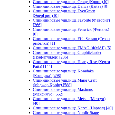
Спиннинговые удилища Crony (Крони)
[0]
Спиннинговые удилища Daiwa (Дайва)
[0]
Спиннинговые удилища EverGreen
(ЭверГрин)
[0]
Спиннинговые удилища Favorite (Фаворит)
[266]
Спиннинговые удилища Fenwick (Фенвик)
[0]
Спиннинговые удилища Fish Season (Сезон
рыбалки)
[1]
Спиннинговые удилища FMAG (ФМАГ)
[5]
Спиннинговые удилища Graphiteleader
(Графитлидер)
[236]
Спиннинговые удилища Hearty Rise (Херти
Райз)
[144]
Спиннинговые удилища Kosadaka
(Косадака)
[498]
Спиннинговые удилища Major Craft
(Маджор Крафт)
[588]
Спиннинговые удилища Maximus
(Максимус)
[552]
Спиннинговые удилища Metsui (Метсуи)
[40]
Спиннинговые удилища Narval (Нарвал)
[40]
Спиннинговые удилища Nordic Stage