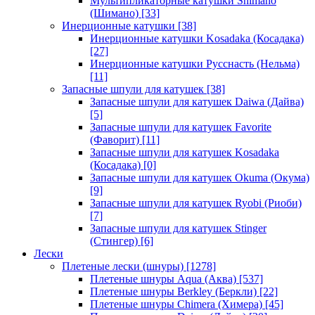
Мультипликаторные катушки Shimano
(Шимано)
[33]
Инерционные катушки
[38]
Инерционные катушки Kosadaka (Косадака)
[27]
Инерционные катушки Русснасть (Нельма)
[11]
Запасные шпули для катушек
[38]
Запасные шпули для катушек Daiwa (Дайва)
[5]
Запасные шпули для катушек Favorite
(Фаворит)
[11]
Запасные шпули для катушек Kosadaka
(Косадака)
[0]
Запасные шпули для катушек Okuma (Окума)
[9]
Запасные шпули для катушек Ryobi (Риоби)
[7]
Запасные шпули для катушек Stinger
(Стингер)
[6]
Лески
Плетеные лески (шнуры)
[1278]
Плетеные шнуры Aqua (Аква)
[537]
Плетеные шнуры Berkley (Беркли)
[22]
Плетеные шнуры Chimera (Химера)
[45]