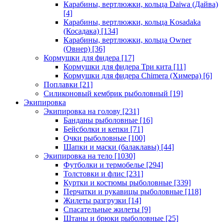
Карабины, вертлюжки, кольца Daiwa (Дайва)
[4]
Карабины, вертлюжки, кольца Kosadaka
(Косадака)
[134]
Карабины, вертлюжки, кольца Owner
(Овнер)
[36]
Кормушки для фидера
[17]
Кормушки для фидера Три кита
[11]
Кормушки для фидера Chimera (Химера)
[6]
Поплавки
[21]
Силиконовый кембрик рыболовный
[19]
Экипировка
Экипировка на голову
[231]
Банданы рыболовные
[16]
Бейсболки и кепки
[71]
Очки рыболовные
[100]
Шапки и маски (балаклавы)
[44]
Экипировка на тело
[1030]
Футболки и термобелье
[294]
Толстовки и флис
[231]
Куртки и костюмы рыболовные
[339]
Перчатки и рукавицы рыболовные
[118]
Жилеты разгрузки
[14]
Спасательные жилеты
[9]
Штаны и брюки рыболовные
[25]