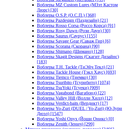
Воблеры MZ Custom Lures (МЗэт Кастом
Люрс)
[30]
Воблеры O.S.P. (О.С.П.)
[368]
Воблеры Pazdesign (Паздизайн)
[21]
Воблеры Rosso Corsa (Россо Корса)
[91]
Воблеры Rosy Dawn (Рози Даун)
[30]
Воблеры Saurus (Саурус)
[155]
Воблеры Savage Gear (Саваж Гир)
[6]
Воблеры Scorana (Скорана)
[90]
Воблеры Shimano (Шимано)
[128]
Воблеры Skagit Designs (Скагит Дизайнс)
[183]
Воблеры T.H. Tackle (ТиЭйч Текл)
[21]
Воблеры Tackle House (Тэкл Хаус)
[693]
Воблеры Tiemco (Тиемко)
[30]
Воблеры Tsuribito (Тсурибито)
[1074]
Воблеры TsuYoki (Тсуеки)
[909]
Воблеры Vagabond (Вагабонд)
[22]
Воблеры Valley Hill (Волли Хилл)
[12]
Воблеры Verdict-baits (Вердикт)
[17]
Воблеры Yo-Zuri (DUEL / Yo-Zuri) (Ю-Зури
Дюэл)
[1547]
Воблеры Yoshi Onyx (Йоши Оникс)
[0]
Воблеры Zenith (Зенич)
[299]