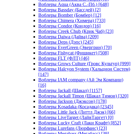
Воблеры Aqua (Аква С.-Пб.)
[648]
Воблеры Bassday (Бассдей)
[2]
Воблеры Bomber (Бомбер)
[12]
Воблеры Chimera (Химера)
[733]
Воблеры Condor (Кондор)
[16]
Воблеры Creek Chub (Крик Чаб)
[23]
Воблеры Daiwa (Дайва)
[209]
Воблеры Deps (Дэпс)
[245]
Воблеры EverGreen (Эвергрин)
[70]
Воблеры Fishycat (Фишикет)
[508]
Воблеры FLT (ФЛТ)
[46]
Воблеры Grows Culture (Гровс Культур)
[999]
Воблеры Halcyon System (Хальцион Систем)
[147]
Воблеры IAM company (Ай Эм Компани)
[16]
Воблеры Jackall (Шакал)
[1157]
Воблеры Jackall Timon (Шакал Тимон)
[320]
Воблеры Jackson (Джэксон)
[178]
Воблеры Kosadaka (Косадака)
[2345]
Воблеры Little Jack (Литтл Джэк)
[66]
Воблеры LiveTarget (ЛайвТаргет)
[0]
Воблеры Lucky Craft (Лаки Крафт)
[852]
Воблеры Lurefans (Люрфанс)
[23]
Воблеры Megabass (Мегабасс)
[39]