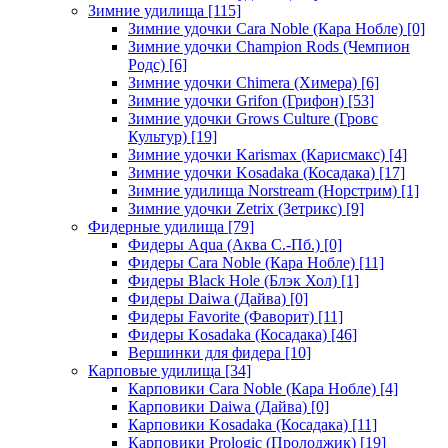
Зимние удилища
[115]
Зимние удочки Cara Noble (Кара Нобле)
[0]
Зимние удочки Champion Rods (Чемпион
Родс)
[6]
Зимние удочки Chimera (Химера)
[6]
Зимние удочки Grifon (Грифон)
[53]
Зимние удочки Grows Culture (Гровс
Культур)
[19]
Зимние удочки Karismax (Карисмакс)
[4]
Зимние удочки Kosadaka (Косадака)
[17]
Зимние удилища Norstream (Норстрим)
[1]
Зимние удочки Zetrix (Зетрикс)
[9]
Фидерные удилища
[79]
Фидеры Aqua (Аква С.-Пб.)
[0]
Фидеры Cara Noble (Кара Нобле)
[11]
Фидеры Black Hole (Блэк Хол)
[1]
Фидеры Daiwa (Дайва)
[0]
Фидеры Favorite (Фаворит)
[11]
Фидеры Kosadaka (Косадака)
[46]
Вершинки для фидера
[10]
Карповые удилища
[34]
Карповики Cara Noble (Кара Нобле)
[4]
Карповики Daiwa (Дайва)
[0]
Карповики Kosadaka (Косадака)
[11]
Карповики Prologic (Пролоджик)
[19]