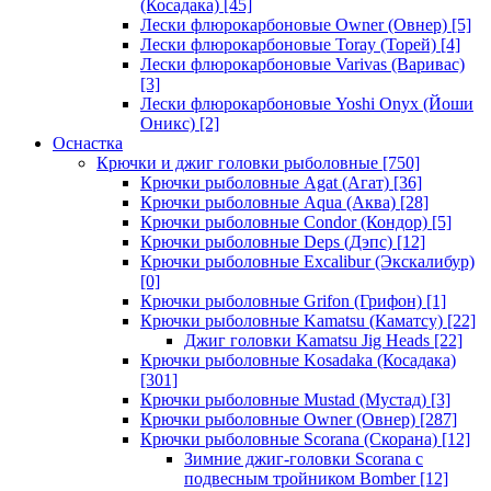
(Косадака)
[45]
Лески флюрокарбоновые Owner (Овнер)
[5]
Лески флюрокарбоновые Toray (Торей)
[4]
Лески флюрокарбоновые Varivas (Варивас)
[3]
Лески флюрокарбоновые Yoshi Onyx (Йоши
Оникс)
[2]
Оснастка
Крючки и джиг головки рыболовные
[750]
Крючки рыболовные Agat (Агат)
[36]
Крючки рыболовные Aqua (Аква)
[28]
Крючки рыболовные Condor (Кондор)
[5]
Крючки рыболовные Deps (Дэпс)
[12]
Крючки рыболовные Excalibur (Экскалибур)
[0]
Крючки рыболовные Grifon (Грифон)
[1]
Крючки рыболовные Kamatsu (Каматсу)
[22]
Джиг головки Kamatsu Jig Heads
[22]
Крючки рыболовные Kosadaka (Косадака)
[301]
Крючки рыболовные Mustad (Мустад)
[3]
Крючки рыболовные Owner (Овнер)
[287]
Крючки рыболовные Scorana (Скорана)
[12]
Зимние джиг-головки Scorana с
подвесным тройником Bomber
[12]