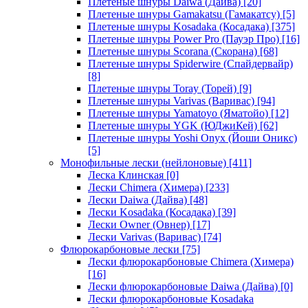
Плетеные шнуры Daiwa (Дайва)
[20]
Плетеные шнуры Gamakatsu (Гамакатсу)
[5]
Плетеные шнуры Kosadaka (Косадака)
[375]
Плетеные шнуры Power Pro (Пауэр Про)
[16]
Плетеные шнуры Scorana (Скорана)
[68]
Плетеные шнуры Spiderwire (Спайдервайр)
[8]
Плетеные шнуры Toray (Торей)
[9]
Плетеные шнуры Varivas (Варивас)
[94]
Плетеные шнуры Yamatoyo (Яматойо)
[12]
Плетеные шнуры YGK (ЮДжиКей)
[62]
Плетеные шнуры Yoshi Onyx (Йоши Оникс)
[5]
Монофильные лески (нейлоновые)
[411]
Леска Клинская
[0]
Лески Chimera (Химера)
[233]
Лески Daiwa (Дайва)
[48]
Лески Kosadaka (Косадака)
[39]
Лески Owner (Овнер)
[17]
Лески Varivas (Варивас)
[74]
Флюрокарбоновые лески
[75]
Лески флюрокарбоновые Chimera (Химера)
[16]
Лески флюрокарбоновые Daiwa (Дайва)
[0]
Лески флюрокарбоновые Kosadaka