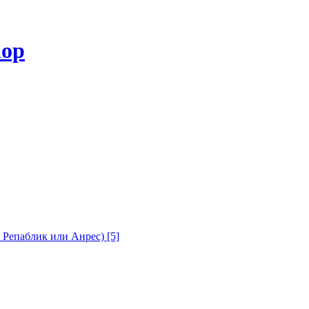
с Репаблик или Анрес)
[5]