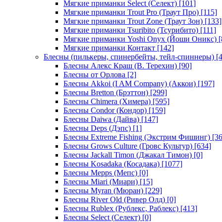
Мягкие приманки Select (Селект)
[101]
Мягкие приманки Trout Pro (Траут Про)
[115]
Мягкие приманки Trout Zone (Траут Зон)
[133]
Мягкие приманки Tsuribito (Тсурибито)
[111]
Мягкие приманки Yoshi Onyx (Йоши Оникс)
[
Мягкие приманки Контакт
[142]
Блесны (пилькеры, спинербейты, тейл-спиннеры)
[4
Блесны Алекс Краш (В. Терехин)
[90]
Блесны от Орлова
[2]
Блесны Akkoi (I AM Company) (Аккои)
[197]
Блесны Bretton (Брэттон)
[299]
Блесны Chimera (Химера)
[595]
Блесны Condor (Кондор)
[159]
Блесны Daiwa (Дайва)
[147]
Блесны Deps (Дэпс)
[1]
Блесны Extreme Fishing (Экстрим Фишинг)
[36
Блесны Grows Culture (Гровс Культур)
[634]
Блесны Jackall Timon (Джакал Тимон)
[0]
Блесны Kosadaka (Косадака)
[1077]
Блесны Mepps (Мепс)
[0]
Блесны Miari (Миари)
[15]
Блесны Myran (Мюран)
[229]
Блесны River Old (Ривер Олд)
[0]
Блесны Rublex (Рублекс, Раблекс)
[413]
Блесны Select (Селект)
[0]