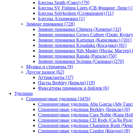
Блесны Smith (Смит)
[79]
Блесны SV Fishing Lures (СВ Фишинг Люрс)
[
Блесны Solvkroken (Солвкрокен)
[11]
Блесны Алхимовки
[1]
Зимние приманки
[728]
Зимние приманки Chimera (Химера)
[32]
Зимние приманки Grows Culture (Гровс Культу
Зимние приманки Karismax (Каризмакс)
[101]
Зимние приманки Kosadaka (Косадака)
[81]
Зимние приманки Nils Master (Нильс Мастер)
Зимние приманки Rapala (Рапала)
[50]
Зимние приманки Scorana (Скорана)
[270]
Мушки и стримеры
[9]
Другое разное
[62]
Аттрактанты
[37]
Пасты Berkley (Беркли)
[19]
Фиксаторы приманок и бойлов
[6]
Удилища
Спиннинговые удилища
[3476]
Спиннинговые удилища Abu Garcia (Абу Гарс
Спиннинговые удилища Berkley (Беркли)
[0]
Спиннинговые удилища Cara Noble (Кара Ноб
Спиннинговые удилища CD Rods (СиДи Родс
Спиннинговые удилища Champion Rods (Чемп
Спиннинговые удилища Condor (Кондор)
[8]