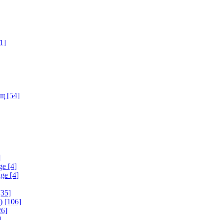
1]
ищ
[54]
]
ge
[4]
age
[4]
35]
)
[106]
6]
]