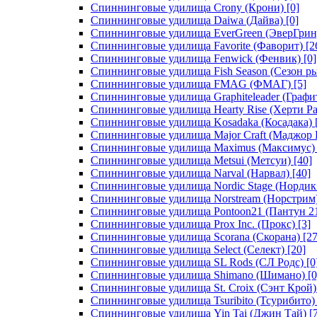
Спиннинговые удилища Crony (Крони)
[0]
Спиннинговые удилища Daiwa (Дайва)
[0]
Спиннинговые удилища EverGreen (ЭверГрин
Спиннинговые удилища Favorite (Фаворит)
[2
Спиннинговые удилища Fenwick (Фенвик)
[0]
Спиннинговые удилища Fish Season (Сезон р
Спиннинговые удилища FMAG (ФМАГ)
[5]
Спиннинговые удилища Graphiteleader (Графи
Спиннинговые удилища Hearty Rise (Херти Ра
Спиннинговые удилища Kosadaka (Косадака)
Спиннинговые удилища Major Craft (Маджор 
Спиннинговые удилища Maximus (Максимус)
Спиннинговые удилища Metsui (Метсуи)
[40]
Спиннинговые удилища Narval (Нарвал)
[40]
Спиннинговые удилища Nordic Stage (Нордик
Спиннинговые удилища Norstream (Норстрим
Спиннинговые удилища Pontoon21 (Пантун 2
Спиннинговые удилища Prox Inc. (Прокс)
[3]
Спиннинговые удилища Scorana (Скорана)
[27
Спиннинговые удилища Select (Селект)
[20]
Спиннинговые удилища SL Rods (СЛ Родс)
[0
Спиннинговые удилища Shimano (Шимано)
[0
Спиннинговые удилища St. Croix (Сэнт Крой)
Спиннинговые удилища Tsuribito (Тсурибито)
Спиннинговые удилища Yin Tai (Джин Тай)
[7