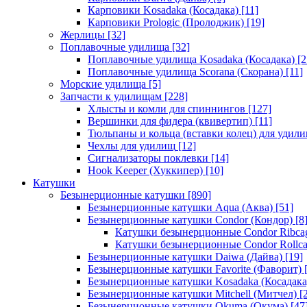
Карповики Kosadaka (Косадака)
[11]
Карповики Prologic (Пролоджик)
[19]
Жерлицы
[32]
Поплавочные удилища
[32]
Поплавочные удилища Kosadaka (Косадака)
[2
Поплавочные удилища Scorana (Скорана)
[11]
Морские удилища
[5]
Запчасти к удилищам
[228]
Хлысты и комли для спиннингов
[127]
Вершинки для фидера (квивертип)
[11]
Тюльпаны и кольца (вставки колец) для удил
Чехлы для удилищ
[12]
Сигнализаторы поклевки
[14]
Hook Keeper (Хуккипер)
[10]
Катушки
Безынерционные катушки
[890]
Безынерционные катушки Aqua (Аква)
[51]
Безынерционные катушки Condor (Кондор)
[8
Катушки безынерционные Condor Ribca
Катушки безынерционные Condor Rollc
Безынерционные катушки Daiwa (Дайва)
[19]
Безынерционные катушки Favorite (Фаворит)
[
Безынерционные катушки Kosadaka (Косадака
Безынерционные катушки Mitchell (Митчел)
[2
Безынерционные катушки Okuma (Окума)
[47