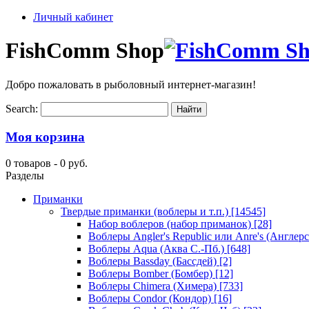
Личный кабинет
FishComm Shop
Добро пожаловать в рыболовный интернет-магазин!
Search:
Моя корзина
0 товаров -
0 руб.
Разделы
Приманки
Твердые приманки (воблеры и т.п.)
[14545]
Набор воблеров (набор приманок)
[28]
Воблеры Angler's Republic или Anre's (Англер
Воблеры Aqua (Аква С.-Пб.)
[648]
Воблеры Bassday (Бассдей)
[2]
Воблеры Bomber (Бомбер)
[12]
Воблеры Chimera (Химера)
[733]
Воблеры Condor (Кондор)
[16]