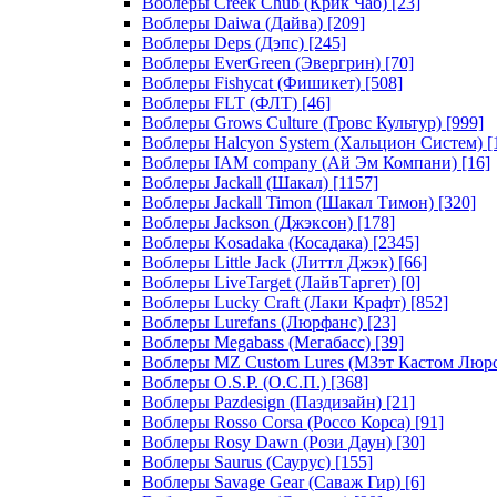
Воблеры Creek Chub (Крик Чаб)
[23]
Воблеры Daiwa (Дайва)
[209]
Воблеры Deps (Дэпс)
[245]
Воблеры EverGreen (Эвергрин)
[70]
Воблеры Fishycat (Фишикет)
[508]
Воблеры FLT (ФЛТ)
[46]
Воблеры Grows Culture (Гровс Культур)
[999]
Воблеры Halcyon System (Хальцион Систем)
[
Воблеры IAM company (Ай Эм Компани)
[16]
Воблеры Jackall (Шакал)
[1157]
Воблеры Jackall Timon (Шакал Тимон)
[320]
Воблеры Jackson (Джэксон)
[178]
Воблеры Kosadaka (Косадака)
[2345]
Воблеры Little Jack (Литтл Джэк)
[66]
Воблеры LiveTarget (ЛайвТаргет)
[0]
Воблеры Lucky Craft (Лаки Крафт)
[852]
Воблеры Lurefans (Люрфанс)
[23]
Воблеры Megabass (Мегабасс)
[39]
Воблеры MZ Custom Lures (МЗэт Кастом Люр
Воблеры O.S.P. (О.С.П.)
[368]
Воблеры Pazdesign (Паздизайн)
[21]
Воблеры Rosso Corsa (Россо Корса)
[91]
Воблеры Rosy Dawn (Рози Даун)
[30]
Воблеры Saurus (Саурус)
[155]
Воблеры Savage Gear (Саваж Гир)
[6]