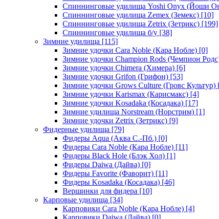
Спиннинговые удилища Yoshi Onyx (Йоши О
Спиннинговые удилища Zemex (Земекс)
[10]
Спиннинговые удилища Zetrix (Зетрикс)
[199]
Спиннинговые удилища б/у
[38]
Зимние удилища
[115]
Зимние удочки Cara Noble (Кара Нобле)
[0]
Зимние удочки Champion Rods (Чемпион Родс
Зимние удочки Chimera (Химера)
[6]
Зимние удочки Grifon (Грифон)
[53]
Зимние удочки Grows Culture (Гровс Культур)
Зимние удочки Karismax (Карисмакс)
[4]
Зимние удочки Kosadaka (Косадака)
[17]
Зимние удилища Norstream (Норстрим)
[1]
Зимние удочки Zetrix (Зетрикс)
[9]
Фидерные удилища
[79]
Фидеры Aqua (Аква С.-Пб.)
[0]
Фидеры Cara Noble (Кара Нобле)
[11]
Фидеры Black Hole (Блэк Хол)
[1]
Фидеры Daiwa (Дайва)
[0]
Фидеры Favorite (Фаворит)
[11]
Фидеры Kosadaka (Косадака)
[46]
Вершинки для фидера
[10]
Карповые удилища
[34]
Карповики Cara Noble (Кара Нобле)
[4]
Карповики Daiwa (Дайва)
[0]