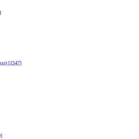
]
юэл)
[1547]
]