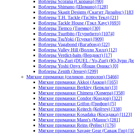
Воблеры Scorana (Скорана)
[90]
Воблеры Shimano (Шимано)
[128]
Воблеры Skagit Designs (Скагит Дизайнс)
[183
Воблеры T.H. Tackle (ТиЭйч Текл)
[21]
Воблеры Tackle House (Тэкл Хаус)
[693]
Воблеры Tiemco (Тиемко)
[30]
Воблеры Tsuribito (Тсурибито)
[1074]
Воблеры TsuYoki (Тсуеки)
[909]
Воблеры Vagabond (Вагабонд)
[22]
Воблеры Valley Hill (Волли Хилл)
[12]
Воблеры Verdict-baits (Вердикт)
[17]
Воблеры Yo-Zuri (DUEL / Yo-Zuri) (Ю-Зури Д
Воблеры Yoshi Onyx (Йоши Оникс)
[0]
Воблеры Zenith (Зенич)
[299]
Мягкие приманки (силикон, поролон)
[3466]
Мягкие приманки Akkoi (Аккои)
[165]
Мягкие приманки Berkley (Беркли)
[3]
Мягкие приманки Chimera (Химера)
[358]
Мягкие приманки Condor (Кондор)
[322]
Мягкие приманки Grifon (Грифон)
[5]
Мягкие приманки Keitech (Кейтеч)
[338]
Мягкие приманки Kosadaka (Косадака)
[1123]
Мягкие приманки Mann's (Маннс)
[281]
Мягкие приманки Reins (Рейнс)
[176]
Мягкие приманки Savage Gear (Саваж Гир)
[10