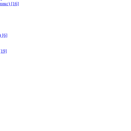
никс)
[16]
)
[6]
[19]