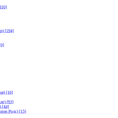
310]
р)
[194]
[0]
ия)
[16]
ле)
[93]
)
[44]
ион Родс)
[15]