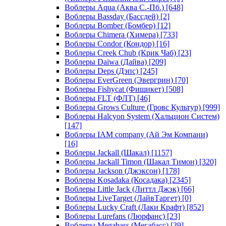
Воблеры Aqua (Аква С.-Пб.)
[648]
Воблеры Bassday (Бассдей)
[2]
Воблеры Bomber (Бомбер)
[12]
Воблеры Chimera (Химера)
[733]
Воблеры Condor (Кондор)
[16]
Воблеры Creek Chub (Крик Чаб)
[23]
Воблеры Daiwa (Дайва)
[209]
Воблеры Deps (Дэпс)
[245]
Воблеры EverGreen (Эвергрин)
[70]
Воблеры Fishycat (Фишикет)
[508]
Воблеры FLT (ФЛТ)
[46]
Воблеры Grows Culture (Гровс Культур)
[999]
Воблеры Halcyon System (Хальцион Систем)
[147]
Воблеры IAM company (Ай Эм Компани)
[16]
Воблеры Jackall (Шакал)
[1157]
Воблеры Jackall Timon (Шакал Тимон)
[320]
Воблеры Jackson (Джэксон)
[178]
Воблеры Kosadaka (Косадака)
[2345]
Воблеры Little Jack (Литтл Джэк)
[66]
Воблеры LiveTarget (ЛайвТаргет)
[0]
Воблеры Lucky Craft (Лаки Крафт)
[852]
Воблеры Lurefans (Люрфанс)
[23]
Воблеры Megabass (Мегабасс)
[39]