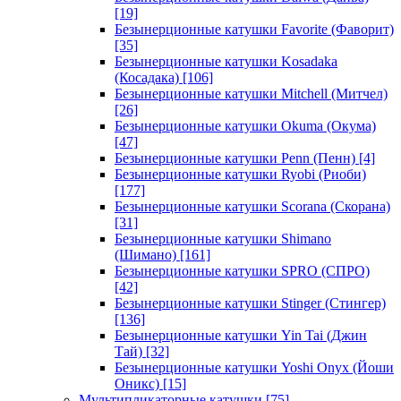
[19]
Безынерционные катушки Favorite (Фаворит)
[35]
Безынерционные катушки Kosadaka
(Косадака)
[106]
Безынерционные катушки Mitchell (Митчел)
[26]
Безынерционные катушки Okuma (Окума)
[47]
Безынерционные катушки Penn (Пенн)
[4]
Безынерционные катушки Ryobi (Риоби)
[177]
Безынерционные катушки Scorana (Скорана)
[31]
Безынерционные катушки Shimano
(Шимано)
[161]
Безынерционные катушки SPRO (СПРО)
[42]
Безынерционные катушки Stinger (Стингер)
[136]
Безынерционные катушки Yin Tai (Джин
Тай)
[32]
Безынерционные катушки Yoshi Onyx (Йоши
Оникс)
[15]
Мультипликаторные катушки
[75]