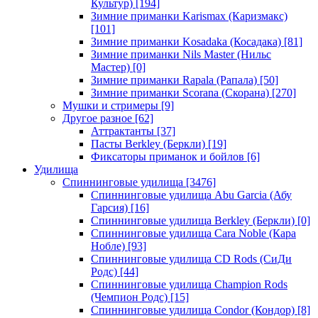
Культур)
[194]
Зимние приманки Karismax (Каризмакс)
[101]
Зимние приманки Kosadaka (Косадака)
[81]
Зимние приманки Nils Master (Нильс
Мастер)
[0]
Зимние приманки Rapala (Рапала)
[50]
Зимние приманки Scorana (Скорана)
[270]
Мушки и стримеры
[9]
Другое разное
[62]
Аттрактанты
[37]
Пасты Berkley (Беркли)
[19]
Фиксаторы приманок и бойлов
[6]
Удилища
Спиннинговые удилища
[3476]
Спиннинговые удилища Abu Garcia (Абу
Гарсия)
[16]
Спиннинговые удилища Berkley (Беркли)
[0]
Спиннинговые удилища Cara Noble (Кара
Нобле)
[93]
Спиннинговые удилища CD Rods (СиДи
Родс)
[44]
Спиннинговые удилища Champion Rods
(Чемпион Родс)
[15]
Спиннинговые удилища Condor (Кондор)
[8]