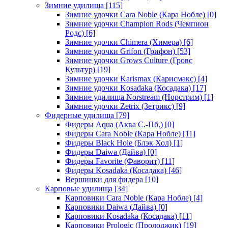
Зимние удилища
[115]
Зимние удочки Cara Noble (Кара Нобле)
[0]
Зимние удочки Champion Rods (Чемпион
Родс)
[6]
Зимние удочки Chimera (Химера)
[6]
Зимние удочки Grifon (Грифон)
[53]
Зимние удочки Grows Culture (Гровс
Культур)
[19]
Зимние удочки Karismax (Карисмакс)
[4]
Зимние удочки Kosadaka (Косадака)
[17]
Зимние удилища Norstream (Норстрим)
[1]
Зимние удочки Zetrix (Зетрикс)
[9]
Фидерные удилища
[79]
Фидеры Aqua (Аква С.-Пб.)
[0]
Фидеры Cara Noble (Кара Нобле)
[11]
Фидеры Black Hole (Блэк Хол)
[1]
Фидеры Daiwa (Дайва)
[0]
Фидеры Favorite (Фаворит)
[11]
Фидеры Kosadaka (Косадака)
[46]
Вершинки для фидера
[10]
Карповые удилища
[34]
Карповики Cara Noble (Кара Нобле)
[4]
Карповики Daiwa (Дайва)
[0]
Карповики Kosadaka (Косадака)
[11]
Карповики Prologic (Пролоджик)
[19]