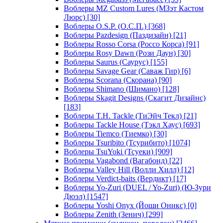
Воблеры MZ Custom Lures (МЗэт Кастом
Люрс)
[30]
Воблеры O.S.P. (О.С.П.)
[368]
Воблеры Pazdesign (Паздизайн)
[21]
Воблеры Rosso Corsa (Россо Корса)
[91]
Воблеры Rosy Dawn (Рози Даун)
[30]
Воблеры Saurus (Саурус)
[155]
Воблеры Savage Gear (Саваж Гир)
[6]
Воблеры Scorana (Скорана)
[90]
Воблеры Shimano (Шимано)
[128]
Воблеры Skagit Designs (Скагит Дизайнс)
[183]
Воблеры T.H. Tackle (ТиЭйч Текл)
[21]
Воблеры Tackle House (Тэкл Хаус)
[693]
Воблеры Tiemco (Тиемко)
[30]
Воблеры Tsuribito (Тсурибито)
[1074]
Воблеры TsuYoki (Тсуеки)
[909]
Воблеры Vagabond (Вагабонд)
[22]
Воблеры Valley Hill (Волли Хилл)
[12]
Воблеры Verdict-baits (Вердикт)
[17]
Воблеры Yo-Zuri (DUEL / Yo-Zuri) (Ю-Зури
Дюэл)
[1547]
Воблеры Yoshi Onyx (Йоши Оникс)
[0]
Воблеры Zenith (Зенич)
[299]