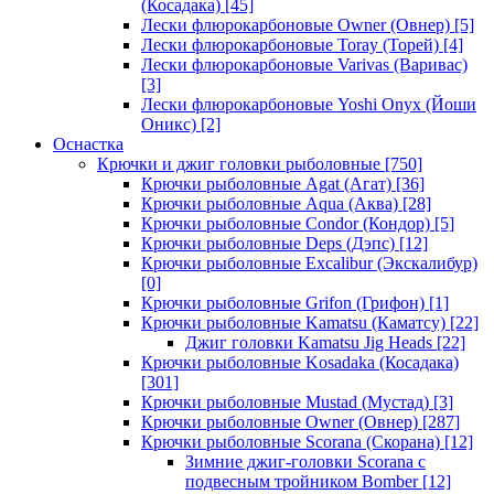
(Косадака)
[45]
Лески флюрокарбоновые Owner (Овнер)
[5]
Лески флюрокарбоновые Toray (Торей)
[4]
Лески флюрокарбоновые Varivas (Варивас)
[3]
Лески флюрокарбоновые Yoshi Onyx (Йоши
Оникс)
[2]
Оснастка
Крючки и джиг головки рыболовные
[750]
Крючки рыболовные Agat (Агат)
[36]
Крючки рыболовные Aqua (Аква)
[28]
Крючки рыболовные Condor (Кондор)
[5]
Крючки рыболовные Deps (Дэпс)
[12]
Крючки рыболовные Excalibur (Экскалибур)
[0]
Крючки рыболовные Grifon (Грифон)
[1]
Крючки рыболовные Kamatsu (Каматсу)
[22]
Джиг головки Kamatsu Jig Heads
[22]
Крючки рыболовные Kosadaka (Косадака)
[301]
Крючки рыболовные Mustad (Мустад)
[3]
Крючки рыболовные Owner (Овнер)
[287]
Крючки рыболовные Scorana (Скорана)
[12]
Зимние джиг-головки Scorana с
подвесным тройником Bomber
[12]