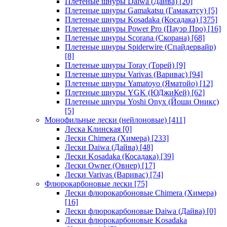
Плетеные шнуры Daiwa (Дайва)
[20]
Плетеные шнуры Gamakatsu (Гамакатсу)
[5]
Плетеные шнуры Kosadaka (Косадака)
[375]
Плетеные шнуры Power Pro (Пауэр Про)
[16]
Плетеные шнуры Scorana (Скорана)
[68]
Плетеные шнуры Spiderwire (Спайдервайр)
[8]
Плетеные шнуры Toray (Торей)
[9]
Плетеные шнуры Varivas (Варивас)
[94]
Плетеные шнуры Yamatoyo (Яматойо)
[12]
Плетеные шнуры YGK (ЮДжиКей)
[62]
Плетеные шнуры Yoshi Onyx (Йоши Оникс)
[5]
Монофильные лески (нейлоновые)
[411]
Леска Клинская
[0]
Лески Chimera (Химера)
[233]
Лески Daiwa (Дайва)
[48]
Лески Kosadaka (Косадака)
[39]
Лески Owner (Овнер)
[17]
Лески Varivas (Варивас)
[74]
Флюрокарбоновые лески
[75]
Лески флюрокарбоновые Chimera (Химера)
[16]
Лески флюрокарбоновые Daiwa (Дайва)
[0]
Лески флюрокарбоновые Kosadaka