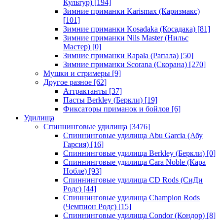
Культур)
[194]
Зимние приманки Karismax (Каризмакс)
[101]
Зимние приманки Kosadaka (Косадака)
[81]
Зимние приманки Nils Master (Нильс
Мастер)
[0]
Зимние приманки Rapala (Рапала)
[50]
Зимние приманки Scorana (Скорана)
[270]
Мушки и стримеры
[9]
Другое разное
[62]
Аттрактанты
[37]
Пасты Berkley (Беркли)
[19]
Фиксаторы приманок и бойлов
[6]
Удилища
Спиннинговые удилища
[3476]
Спиннинговые удилища Abu Garcia (Абу
Гарсия)
[16]
Спиннинговые удилища Berkley (Беркли)
[0]
Спиннинговые удилища Cara Noble (Кара
Нобле)
[93]
Спиннинговые удилища CD Rods (СиДи
Родс)
[44]
Спиннинговые удилища Champion Rods
(Чемпион Родс)
[15]
Спиннинговые удилища Condor (Кондор)
[8]