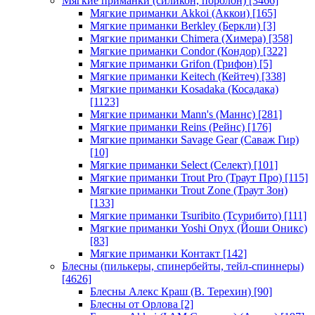
Мягкие приманки (силикон, поролон)
[3466]
Мягкие приманки Akkoi (Аккои)
[165]
Мягкие приманки Berkley (Беркли)
[3]
Мягкие приманки Chimera (Химера)
[358]
Мягкие приманки Condor (Кондор)
[322]
Мягкие приманки Grifon (Грифон)
[5]
Мягкие приманки Keitech (Кейтеч)
[338]
Мягкие приманки Kosadaka (Косадака)
[1123]
Мягкие приманки Mann's (Маннс)
[281]
Мягкие приманки Reins (Рейнс)
[176]
Мягкие приманки Savage Gear (Саваж Гир)
[10]
Мягкие приманки Select (Селект)
[101]
Мягкие приманки Trout Pro (Траут Про)
[115]
Мягкие приманки Trout Zone (Траут Зон)
[133]
Мягкие приманки Tsuribito (Тсурибито)
[111]
Мягкие приманки Yoshi Onyx (Йоши Оникс)
[83]
Мягкие приманки Контакт
[142]
Блесны (пилькеры, спинербейты, тейл-спиннеры)
[4626]
Блесны Алекс Краш (В. Терехин)
[90]
Блесны от Орлова
[2]