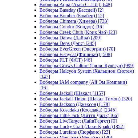
Воблеры Aqua (Аква С.-Пб.)
[648]
Воблеры Bassday (Бассдей)
[2]
Воблеры Bomber (Бомбер)
[12]
Воблеры Chimera (Химера)
[733]
Воблеры Condor (Кондор)
[16]
Воблеры Creek Chub (Крик Чаб)
[23]
Воблеры Daiwa (Дайва)
[209]
Воблеры Deps (Дэпс)
[245]
Воблеры EverGreen (Эвергрин)
[70]
Воблеры Fishycat (Фишикет)
[508]
Воблеры FLT (ФЛТ)
[46]
Воблеры Grows Culture (Гровс Культур)
[999]
Воблеры Halcyon System (Хальцион Систем)
[147]
Воблеры IAM company (Ай Эм Компани)
[16]
Воблеры Jackall (Шакал)
[1157]
Воблеры Jackall Timon (Шакал Тимон)
[320]
Воблеры Jackson (Джэксон)
[178]
Воблеры Kosadaka (Косадака)
[2345]
Воблеры Little Jack (Литтл Джэк)
[66]
Воблеры LiveTarget (ЛайвТаргет)
[0]
Воблеры Lucky Craft (Лаки Крафт)
[852]
Воблеры Lurefans (Люрфанс)
[23]
Воблеры Megabass (Мегабасс)
[39]