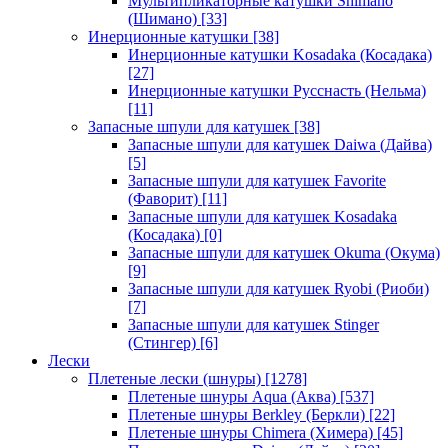
Мультипликаторные катушки Shimano
(Шимано)
[33]
Инерционные катушки
[38]
Инерционные катушки Kosadaka (Косадака)
[27]
Инерционные катушки Русснасть (Нельма)
[11]
Запасные шпули для катушек
[38]
Запасные шпули для катушек Daiwa (Дайва)
[5]
Запасные шпули для катушек Favorite
(Фаворит)
[11]
Запасные шпули для катушек Kosadaka
(Косадака)
[0]
Запасные шпули для катушек Okuma (Окума)
[9]
Запасные шпули для катушек Ryobi (Риоби)
[7]
Запасные шпули для катушек Stinger
(Стингер)
[6]
Лески
Плетеные лески (шнуры)
[1278]
Плетеные шнуры Aqua (Аква)
[537]
Плетеные шнуры Berkley (Беркли)
[22]
Плетеные шнуры Chimera (Химера)
[45]