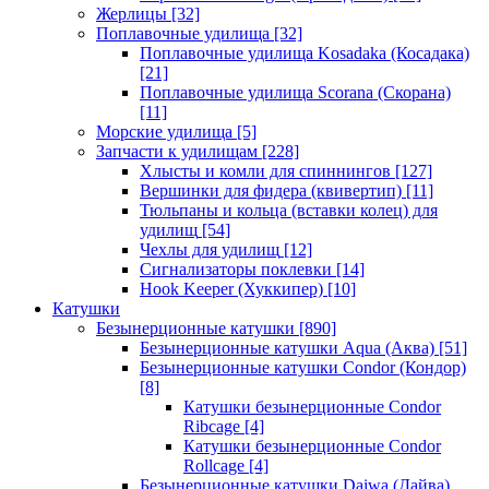
Жерлицы
[32]
Поплавочные удилища
[32]
Поплавочные удилища Kosadaka (Косадака)
[21]
Поплавочные удилища Scorana (Скорана)
[11]
Морские удилища
[5]
Запчасти к удилищам
[228]
Хлысты и комли для спиннингов
[127]
Вершинки для фидера (квивертип)
[11]
Тюльпаны и кольца (вставки колец) для
удилищ
[54]
Чехлы для удилищ
[12]
Сигнализаторы поклевки
[14]
Hook Keeper (Хуккипер)
[10]
Катушки
Безынерционные катушки
[890]
Безынерционные катушки Aqua (Аква)
[51]
Безынерционные катушки Condor (Кондор)
[8]
Катушки безынерционные Condor
Ribcage
[4]
Катушки безынерционные Condor
Rollcage
[4]
Безынерционные катушки Daiwa (Дайва)