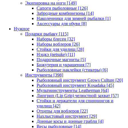
Экипировка на ноги
[149]
Сапоги рыболовные
[126]
Забродные комбинезоны
[14]
Наколенники для зимней рыбалки
[1]
Аксессуары для обуви
[8]
Нужное
Подарки рыбаку
[115]
Наборы блесен
[32]
Наборы воблеров
[26]
Стойки для удилищ
[28]
Нэцкэ (netsuke)
[11]
Подарочные магниты
[5]
Бижутерия и украшения
[7]
Рыболовные наклейки (стикеры)
[6]
Инструменты
[398]
Рыболовный инструмент Grows Culture
[20]
Рыболовный инструмент Kosadaka
[45]
Мультиинструменты Leatherman
[64]
Липгрип (Lip Grip) челюстной захват
[57]
Стойки и держатели для спиннингов и
удилищ
[42]
Отцепы для воблеров
[22]
Нахлыстовый инструмент
[29]
Донные косы и донные грабли
[4]
Весы рыболовные
[14]