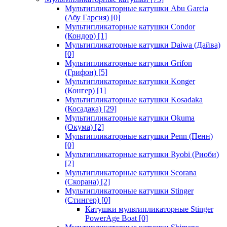
Мультипликаторные катушки Abu Garcia
(Абу Гарсия)
[0]
Мультипликаторные катушки Condor
(Кондор)
[1]
Мультипликаторные катушки Daiwa (Дайва)
[0]
Мультипликаторные катушки Grifon
(Грифон)
[5]
Мультипликаторные катушки Konger
(Конгер)
[1]
Мультипликаторные катушки Kosadaka
(Косадака)
[29]
Мультипликаторные катушки Okuma
(Окума)
[2]
Мультипликаторные катушки Penn (Пенн)
[0]
Мультипликаторные катушки Ryobi (Риоби)
[2]
Мультипликаторные катушки Scorana
(Скорана)
[2]
Мультипликаторные катушки Stinger
(Стингер)
[0]
Катушки мультипликаторные Stinger
PowerAge Boat
[0]