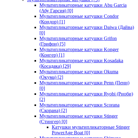
Мультипликаторные катушки Abu Garcia
(Абу Гарсия)
[0]
Мультипликаторные катушки Condor
(Кондор)
[1]
Мультипликаторные катушки Daiwa (Дайва)
[0]
Мультипликаторные катушки Grifon
(Грифон)
[5]
Мультипликаторные катушки Konger
(Конгер)
[1]
Мультипликаторные катушки Kosadaka
(Косадака)
[29]
Мультипликаторные катушки Okuma
(Окума)
[2]
Мультипликаторные катушки Penn (Пенн)
[0]
Мультипликаторные катушки Ryobi (Риоби)
[2]
Мультипликаторные катушки Scorana
(Скорана)
[2]
Мультипликаторные катушки Stinger
(Стингер)
[0]
Катушки мультипликаторные Stinger
PowerAge Boat
[0]