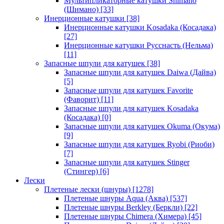
Мультипликаторные катушки Shimano
(Шимано)
[33]
Инерционные катушки
[38]
Инерционные катушки Kosadaka (Косадака)
[27]
Инерционные катушки Русснасть (Нельма)
[11]
Запасные шпули для катушек
[38]
Запасные шпули для катушек Daiwa (Дайва)
[5]
Запасные шпули для катушек Favorite
(Фаворит)
[11]
Запасные шпули для катушек Kosadaka
(Косадака)
[0]
Запасные шпули для катушек Okuma (Окума)
[9]
Запасные шпули для катушек Ryobi (Риоби)
[7]
Запасные шпули для катушек Stinger
(Стингер)
[6]
Лески
Плетеные лески (шнуры)
[1278]
Плетеные шнуры Aqua (Аква)
[537]
Плетеные шнуры Berkley (Беркли)
[22]
Плетеные шнуры Chimera (Химера)
[45]