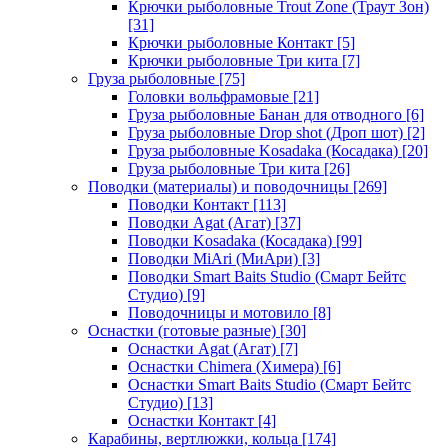
Крючки рыболовные Trout Zone (Траут Зон)
[31]
Крючки рыболовные Контакт
[5]
Крючки рыболовные Три кита
[7]
Груза рыболовные
[75]
Головки вольфрамовые
[21]
Груза рыболовные Банан для отводного
[6]
Груза рыболовные Drop shot (Дроп шот)
[2]
Груза рыболовные Kosadaka (Косадака)
[20]
Груза рыболовные Три кита
[26]
Поводки (материалы) и поводочницы
[269]
Поводки Контакт
[113]
Поводки Agat (Агат)
[37]
Поводки Kosadaka (Косадака)
[99]
Поводки MiAri (МиАри)
[3]
Поводки Smart Baits Studio (Смарт Бейтс
Студио)
[9]
Поводочницы и мотовило
[8]
Оснастки (готовые разные)
[30]
Оснастки Agat (Агат)
[7]
Оснастки Chimera (Химера)
[6]
Оснастки Smart Baits Studio (Смарт Бейтс
Студио)
[13]
Оснастки Контакт
[4]
Карабины, вертлюжки, кольца
[174]