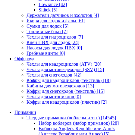
Lowrance
[42]
Sititek
[5]
Держатели датчиков и эхолотов
[4]
Якоря для лодок и фалы
[61]
Сумки для лодок
[5]
Топливные баки
[7]
Чехлы для гидроциклов
[7]
Клей ПВХ для лодок
[24]
Насосы для лодок ПВХ
[0]
Гребные винты
[0]
Офф роуд
Чехлы для квадроциклов (ATV)
[20]
Чехлы для мотовездеходов (SSV)
[15]
Чехлы для снегоходов
[42]
Кофры для квадроциклов (текстиль)
[18]
Кабины для мотовездеходов
[13]
Кофры для снегоходов (текстиль)
[15]
Чехлы для мотоциклов
[0]
Кофры для квадроциклов (пластик)
[2]
Приманки
Твердые приманки (воблеры и т.п.)
[14545]
Набор воблеров (набор приманок)
[28]
Воблеры Angler's Republic или Anre's
(Англерс Репаблик или Анрес)
[5]