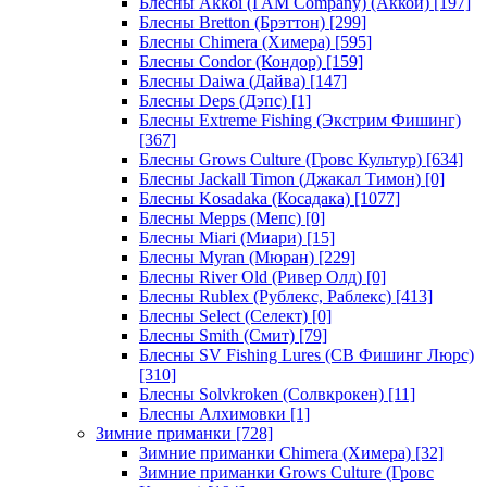
Блесны Akkoi (I AM Company) (Аккои)
[197]
Блесны Bretton (Брэттон)
[299]
Блесны Chimera (Химера)
[595]
Блесны Condor (Кондор)
[159]
Блесны Daiwa (Дайва)
[147]
Блесны Deps (Дэпс)
[1]
Блесны Extreme Fishing (Экстрим Фишинг)
[367]
Блесны Grows Culture (Гровс Культур)
[634]
Блесны Jackall Timon (Джакал Тимон)
[0]
Блесны Kosadaka (Косадака)
[1077]
Блесны Mepps (Мепс)
[0]
Блесны Miari (Миари)
[15]
Блесны Myran (Мюран)
[229]
Блесны River Old (Ривер Олд)
[0]
Блесны Rublex (Рублекс, Раблекс)
[413]
Блесны Select (Селект)
[0]
Блесны Smith (Смит)
[79]
Блесны SV Fishing Lures (СВ Фишинг Люрс)
[310]
Блесны Solvkroken (Солвкрокен)
[11]
Блесны Алхимовки
[1]
Зимние приманки
[728]
Зимние приманки Chimera (Химера)
[32]
Зимние приманки Grows Culture (Гровс