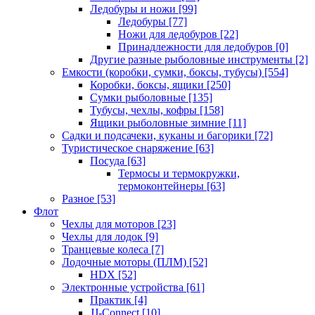
Ледобуры и ножи
[99]
Ледобуры
[77]
Ножи для ледобуров
[22]
Принадлежности для ледобуров
[0]
Другие разные рыболовные инструменты
[2]
Емкости (коробки, сумки, боксы, тубусы)
[554]
Коробки, боксы, ящики
[250]
Сумки рыболовные
[135]
Тубусы, чехлы, кофры
[158]
Ящики рыболовные зимние
[11]
Садки и подсачеки, куканы и багорики
[72]
Туристическое снаряжение
[63]
Посуда
[63]
Термосы и термокружки,
термоконтейнеры
[63]
Разное
[53]
Флот
Чехлы для моторов
[23]
Чехлы для лодок
[9]
Транцевые колеса
[7]
Лодочные моторы (ПЛМ)
[52]
HDX
[52]
Электронные устройства
[61]
Практик
[4]
JJ-Connect
[10]