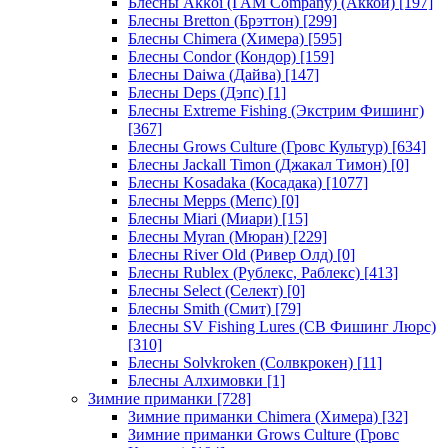
Блесны Akkoi (I AM Company) (Аккои)
[197]
Блесны Bretton (Брэттон)
[299]
Блесны Chimera (Химера)
[595]
Блесны Condor (Кондор)
[159]
Блесны Daiwa (Дайва)
[147]
Блесны Deps (Дэпс)
[1]
Блесны Extreme Fishing (Экстрим Фишинг)
[367]
Блесны Grows Culture (Гровс Культур)
[634]
Блесны Jackall Timon (Джакал Тимон)
[0]
Блесны Kosadaka (Косадака)
[1077]
Блесны Mepps (Мепс)
[0]
Блесны Miari (Миари)
[15]
Блесны Myran (Мюран)
[229]
Блесны River Old (Ривер Олд)
[0]
Блесны Rublex (Рублекс, Раблекс)
[413]
Блесны Select (Селект)
[0]
Блесны Smith (Смит)
[79]
Блесны SV Fishing Lures (СВ Фишинг Люрс)
[310]
Блесны Solvkroken (Солвкрокен)
[11]
Блесны Алхимовки
[1]
Зимние приманки
[728]
Зимние приманки Chimera (Химера)
[32]
Зимние приманки Grows Culture (Гровс