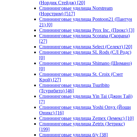
(Нордик Стейдж)
[20]
Спиннинговые удилища Norstream
(Норстрим)
[517]
Спиннинговые удилища Pontoon21 (Пантун
21)
[0]
Спиннинговые удилища Prox Inc. (Прокс)
[3]
Спиннинговые удилища Scorana (Скорана)
[27]
Спиннинговые удилища Select (Селект)
[20]
Спиннинговые удилища SL Rods (СЛ Родс)
[0]
Спиннинговые удилища Shimano (Шимано)
[0]
Спиннинговые удилища St. Croix (Сэнт
Крой)
[27]
Спиннинговые удилища Tsuribito
(Тсурибито)
[46]
Спиннинговые удилища Yin Tai (Джин Тай)
[7]
Спиннинговые удилища Yoshi Onyx (Йоши
Оникс)
[16]
Спиннинговые удилища Zemex (Земекс)
[10]
Спиннинговые удилища Zetrix (Зетрикс)
[199]
Спиннинговые удилища б/у
[38]