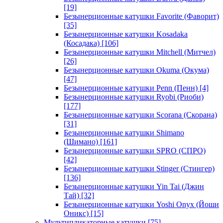
[19]
Безынерционные катушки Favorite (Фаворит)
[35]
Безынерционные катушки Kosadaka
(Косадака)
[106]
Безынерционные катушки Mitchell (Митчел)
[26]
Безынерционные катушки Okuma (Окума)
[47]
Безынерционные катушки Penn (Пенн)
[4]
Безынерционные катушки Ryobi (Риоби)
[177]
Безынерционные катушки Scorana (Скорана)
[31]
Безынерционные катушки Shimano
(Шимано)
[161]
Безынерционные катушки SPRO (СПРО)
[42]
Безынерционные катушки Stinger (Стингер)
[136]
Безынерционные катушки Yin Tai (Джин
Тай)
[32]
Безынерционные катушки Yoshi Onyx (Йоши
Оникс)
[15]
Мультипликаторные катушки
[75]