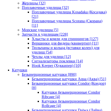
Жерлицы
[32]
Поплавочные удилища
[32]
Поплавочные удилища Kosadaka (Косадака)
[21]
Поплавочные удилища Scorana (Скорана)
[11]
Морские удилища
[5]
Запчасти к удилищам
[228]
Хлысты и комли для спиннингов
[127]
Вершинки для фидера (квивертип)
[11]
Тюльпаны и кольца (вставки колец) для
удилищ
[54]
Чехлы для удилищ
[12]
Сигнализаторы поклевки
[14]
Hook Keeper (Хуккипер)
[10]
Катушки
Безынерционные катушки
[890]
Безынерционные катушки Aqua (Аква)
[51]
Безынерционные катушки Condor (Кондор)
[8]
Катушки безынерционные Condor
Ribcage
[4]
Катушки безынерционные Condor
Rollcage
[4]
Безынерционные катушки Daiwa (Дайва)