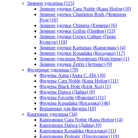
Зимние удилища
[115]
Зимние удочки Cara Noble (Кара Нобле)
[0]
Зимние удочки Champion Rods (Чемпион
Родс)
[6]
Зимние удочки Chimera (Химера)
[6]
Зимние удочки Grifon (Грифон)
[53]
Зимние удочки Grows Culture (Гровс
Культур)
[19]
Зимние удочки Karismax (Карисмакс)
[4]
Зимние удочки Kosadaka (Косадака)
[17]
Зимние удилища Norstream (Норстрим)
[1]
Зимние удочки Zetrix (Зетрикс)
[9]
Фидерные удилища
[79]
Фидеры Aqua (Аква С.-Пб.)
[0]
Фидеры Cara Noble (Кара Нобле)
[11]
Фидеры Black Hole (Блэк Хол)
[1]
Фидеры Daiwa (Дайва)
[0]
Фидеры Favorite (Фаворит)
[11]
Фидеры Kosadaka (Косадака)
[46]
Вершинки для фидера
[10]
Карповые удилища
[34]
Карповики Cara Noble (Кара Нобле)
[4]
Карповики Daiwa (Дайва)
[0]
Карповики Kosadaka (Косадака)
[11]
Карповики Prologic (Пролоджик)
[19]