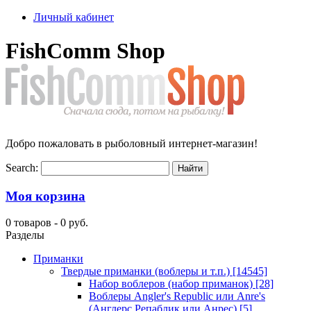
Личный кабинет
FishComm Shop
Добро пожаловать в рыболовный интернет-магазин!
Search:
Моя корзина
0 товаров -
0 руб.
Разделы
Приманки
Твердые приманки (воблеры и т.п.)
[14545]
Набор воблеров (набор приманок)
[28]
Воблеры Angler's Republic или Anre's
(Англерс Репаблик или Анрес)
[5]