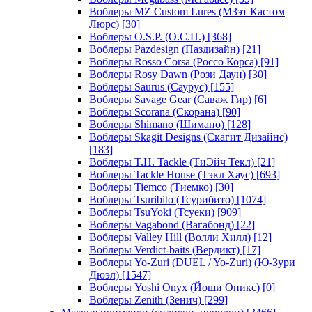
Воблеры MZ Custom Lures (МЗэт Кастом
Люрс)
[30]
Воблеры O.S.P. (О.С.П.)
[368]
Воблеры Pazdesign (Паздизайн)
[21]
Воблеры Rosso Corsa (Россо Корса)
[91]
Воблеры Rosy Dawn (Рози Даун)
[30]
Воблеры Saurus (Саурус)
[155]
Воблеры Savage Gear (Саваж Гир)
[6]
Воблеры Scorana (Скорана)
[90]
Воблеры Shimano (Шимано)
[128]
Воблеры Skagit Designs (Скагит Дизайнс)
[183]
Воблеры T.H. Tackle (ТиЭйч Текл)
[21]
Воблеры Tackle House (Тэкл Хаус)
[693]
Воблеры Tiemco (Тиемко)
[30]
Воблеры Tsuribito (Тсурибито)
[1074]
Воблеры TsuYoki (Тсуеки)
[909]
Воблеры Vagabond (Вагабонд)
[22]
Воблеры Valley Hill (Волли Хилл)
[12]
Воблеры Verdict-baits (Вердикт)
[17]
Воблеры Yo-Zuri (DUEL / Yo-Zuri) (Ю-Зури
Дюэл)
[1547]
Воблеры Yoshi Onyx (Йоши Оникс)
[0]
Воблеры Zenith (Зенич)
[299]