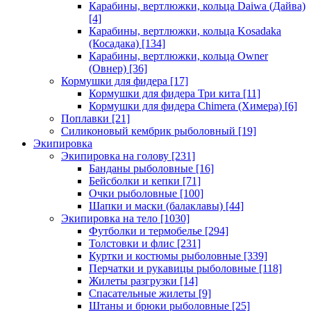
Карабины, вертлюжки, кольца Daiwa (Дайва)
[4]
Карабины, вертлюжки, кольца Kosadaka
(Косадака)
[134]
Карабины, вертлюжки, кольца Owner
(Овнер)
[36]
Кормушки для фидера
[17]
Кормушки для фидера Три кита
[11]
Кормушки для фидера Chimera (Химера)
[6]
Поплавки
[21]
Силиконовый кембрик рыболовный
[19]
Экипировка
Экипировка на голову
[231]
Банданы рыболовные
[16]
Бейсболки и кепки
[71]
Очки рыболовные
[100]
Шапки и маски (балаклавы)
[44]
Экипировка на тело
[1030]
Футболки и термобелье
[294]
Толстовки и флис
[231]
Куртки и костюмы рыболовные
[339]
Перчатки и рукавицы рыболовные
[118]
Жилеты разгрузки
[14]
Спасательные жилеты
[9]
Штаны и брюки рыболовные
[25]