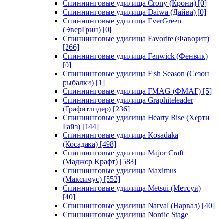
Спиннинговые удилища Crony (Крони)
[0]
Спиннинговые удилища Daiwa (Дайва)
[0]
Спиннинговые удилища EverGreen
(ЭверГрин)
[0]
Спиннинговые удилища Favorite (Фаворит)
[266]
Спиннинговые удилища Fenwick (Фенвик)
[0]
Спиннинговые удилища Fish Season (Сезон
рыбалки)
[1]
Спиннинговые удилища FMAG (ФМАГ)
[5]
Спиннинговые удилища Graphiteleader
(Графитлидер)
[236]
Спиннинговые удилища Hearty Rise (Херти
Райз)
[144]
Спиннинговые удилища Kosadaka
(Косадака)
[498]
Спиннинговые удилища Major Craft
(Маджор Крафт)
[588]
Спиннинговые удилища Maximus
(Максимус)
[552]
Спиннинговые удилища Metsui (Метсуи)
[40]
Спиннинговые удилища Narval (Нарвал)
[40]
Спиннинговые удилища Nordic Stage