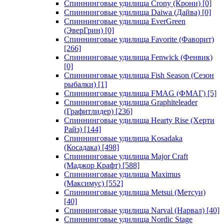
Спиннинговые удилища Crony (Крони)
[0]
Спиннинговые удилища Daiwa (Дайва)
[0]
Спиннинговые удилища EverGreen
(ЭверГрин)
[0]
Спиннинговые удилища Favorite (Фаворит)
[266]
Спиннинговые удилища Fenwick (Фенвик)
[0]
Спиннинговые удилища Fish Season (Сезон
рыбалки)
[1]
Спиннинговые удилища FMAG (ФМАГ)
[5]
Спиннинговые удилища Graphiteleader
(Графитлидер)
[236]
Спиннинговые удилища Hearty Rise (Херти
Райз)
[144]
Спиннинговые удилища Kosadaka
(Косадака)
[498]
Спиннинговые удилища Major Craft
(Маджор Крафт)
[588]
Спиннинговые удилища Maximus
(Максимус)
[552]
Спиннинговые удилища Metsui (Метсуи)
[40]
Спиннинговые удилища Narval (Нарвал)
[40]
Спиннинговые удилища Nordic Stage