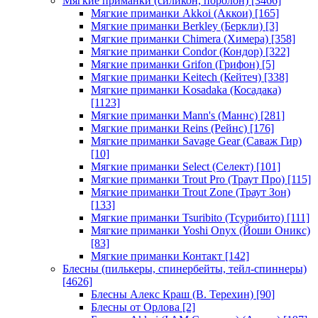
Мягкие приманки (силикон, поролон)
[3466]
Мягкие приманки Akkoi (Аккои)
[165]
Мягкие приманки Berkley (Беркли)
[3]
Мягкие приманки Chimera (Химера)
[358]
Мягкие приманки Condor (Кондор)
[322]
Мягкие приманки Grifon (Грифон)
[5]
Мягкие приманки Keitech (Кейтеч)
[338]
Мягкие приманки Kosadaka (Косадака)
[1123]
Мягкие приманки Mann's (Маннс)
[281]
Мягкие приманки Reins (Рейнс)
[176]
Мягкие приманки Savage Gear (Саваж Гир)
[10]
Мягкие приманки Select (Селект)
[101]
Мягкие приманки Trout Pro (Траут Про)
[115]
Мягкие приманки Trout Zone (Траут Зон)
[133]
Мягкие приманки Tsuribito (Тсурибито)
[111]
Мягкие приманки Yoshi Onyx (Йоши Оникс)
[83]
Мягкие приманки Контакт
[142]
Блесны (пилькеры, спинербейты, тейл-спиннеры)
[4626]
Блесны Алекс Краш (В. Терехин)
[90]
Блесны от Орлова
[2]