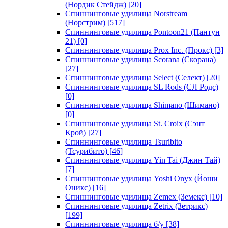
(Нордик Стейдж)
[20]
Спиннинговые удилища Norstream
(Норстрим)
[517]
Спиннинговые удилища Pontoon21 (Пантун
21)
[0]
Спиннинговые удилища Prox Inc. (Прокс)
[3]
Спиннинговые удилища Scorana (Скорана)
[27]
Спиннинговые удилища Select (Селект)
[20]
Спиннинговые удилища SL Rods (СЛ Родс)
[0]
Спиннинговые удилища Shimano (Шимано)
[0]
Спиннинговые удилища St. Croix (Сэнт
Крой)
[27]
Спиннинговые удилища Tsuribito
(Тсурибито)
[46]
Спиннинговые удилища Yin Tai (Джин Тай)
[7]
Спиннинговые удилища Yoshi Onyx (Йоши
Оникс)
[16]
Спиннинговые удилища Zemex (Земекс)
[10]
Спиннинговые удилища Zetrix (Зетрикс)
[199]
Спиннинговые удилища б/у
[38]