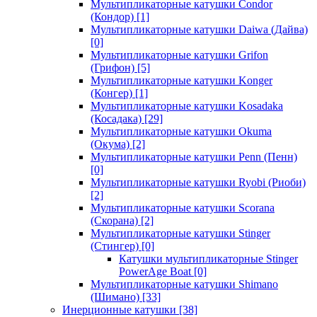
Мультипликаторные катушки Condor
(Кондор)
[1]
Мультипликаторные катушки Daiwa (Дайва)
[0]
Мультипликаторные катушки Grifon
(Грифон)
[5]
Мультипликаторные катушки Konger
(Конгер)
[1]
Мультипликаторные катушки Kosadaka
(Косадака)
[29]
Мультипликаторные катушки Okuma
(Окума)
[2]
Мультипликаторные катушки Penn (Пенн)
[0]
Мультипликаторные катушки Ryobi (Риоби)
[2]
Мультипликаторные катушки Scorana
(Скорана)
[2]
Мультипликаторные катушки Stinger
(Стингер)
[0]
Катушки мультипликаторные Stinger
PowerAge Boat
[0]
Мультипликаторные катушки Shimano
(Шимано)
[33]
Инерционные катушки
[38]