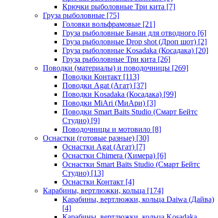
Крючки рыболовные Три кита
[7]
Груза рыболовные
[75]
Головки вольфрамовые
[21]
Груза рыболовные Банан для отводного
[6]
Груза рыболовные Drop shot (Дроп шот)
[2]
Груза рыболовные Kosadaka (Косадака)
[20]
Груза рыболовные Три кита
[26]
Поводки (материалы) и поводочницы
[269]
Поводки Контакт
[113]
Поводки Agat (Агат)
[37]
Поводки Kosadaka (Косадака)
[99]
Поводки MiAri (МиАри)
[3]
Поводки Smart Baits Studio (Смарт Бейтс
Студио)
[9]
Поводочницы и мотовило
[8]
Оснастки (готовые разные)
[30]
Оснастки Agat (Агат)
[7]
Оснастки Chimera (Химера)
[6]
Оснастки Smart Baits Studio (Смарт Бейтс
Студио)
[13]
Оснастки Контакт
[4]
Карабины, вертлюжки, кольца
[174]
Карабины, вертлюжки, кольца Daiwa (Дайва)
[4]
Карабины, вертлюжки, кольца Kosadaka