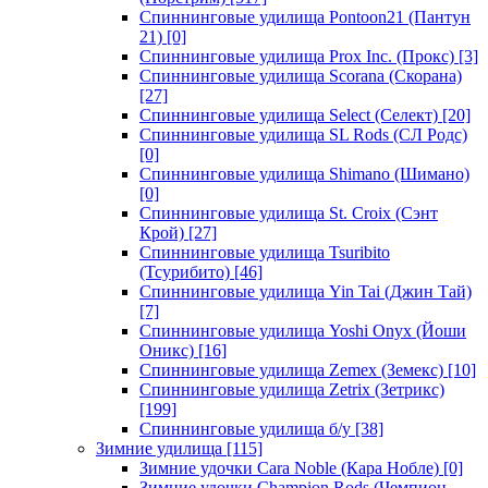
Спиннинговые удилища Pontoon21 (Пантун
21)
[0]
Спиннинговые удилища Prox Inc. (Прокс)
[3]
Спиннинговые удилища Scorana (Скорана)
[27]
Спиннинговые удилища Select (Селект)
[20]
Спиннинговые удилища SL Rods (СЛ Родс)
[0]
Спиннинговые удилища Shimano (Шимано)
[0]
Спиннинговые удилища St. Croix (Сэнт
Крой)
[27]
Спиннинговые удилища Tsuribito
(Тсурибито)
[46]
Спиннинговые удилища Yin Tai (Джин Тай)
[7]
Спиннинговые удилища Yoshi Onyx (Йоши
Оникс)
[16]
Спиннинговые удилища Zemex (Земекс)
[10]
Спиннинговые удилища Zetrix (Зетрикс)
[199]
Спиннинговые удилища б/у
[38]
Зимние удилища
[115]
Зимние удочки Cara Noble (Кара Нобле)
[0]
Зимние удочки Champion Rods (Чемпион