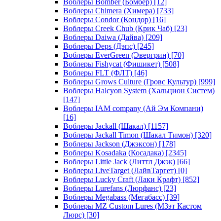
Воблеры Bomber (Бомбер)
[12]
Воблеры Chimera (Химера)
[733]
Воблеры Condor (Кондор)
[16]
Воблеры Creek Chub (Крик Чаб)
[23]
Воблеры Daiwa (Дайва)
[209]
Воблеры Deps (Дэпс)
[245]
Воблеры EverGreen (Эвергрин)
[70]
Воблеры Fishycat (Фишикет)
[508]
Воблеры FLT (ФЛТ)
[46]
Воблеры Grows Culture (Гровс Культур)
[999]
Воблеры Halcyon System (Хальцион Систем)
[147]
Воблеры IAM company (Ай Эм Компани)
[16]
Воблеры Jackall (Шакал)
[1157]
Воблеры Jackall Timon (Шакал Тимон)
[320]
Воблеры Jackson (Джэксон)
[178]
Воблеры Kosadaka (Косадака)
[2345]
Воблеры Little Jack (Литтл Джэк)
[66]
Воблеры LiveTarget (ЛайвТаргет)
[0]
Воблеры Lucky Craft (Лаки Крафт)
[852]
Воблеры Lurefans (Люрфанс)
[23]
Воблеры Megabass (Мегабасс)
[39]
Воблеры MZ Custom Lures (МЗэт Кастом
Люрс)
[30]