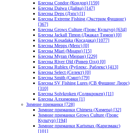
Блесны Condor (Кондор)
[159]
Блесны Daiwa (Дайва)
[147]
Блесны Deps (Дэпс)
[1]
Блесны Extreme Fishing (Экстрим Фишинг)
[367]
Блесны Grows Culture (Гровс Культур)
[634]
Блесны Jackall Timon (Джакал Тимон)
[0]
Блесны Kosadaka (Косадака)
[1077]
Блесны Mepps (Мепс)
[0]
Блесны Miari (Миари)
[15]
Блесны Myran (Мюран)
[229]
Блесны River Old (Ривер Олд)
[0]
Блесны Rublex (Рублекс, Раблекс)
[413]
Блесны Select (Селект)
[0]
Блесны Smith (Смит)
[79]
Блесны SV Fishing Lures (СВ Фишинг Люрс)
[310]
Блесны Solvkroken (Солвкрокен)
[11]
Блесны Алхимовки
[1]
Зимние приманки
[728]
Зимние приманки Chimera (Химера)
[32]
Зимние приманки Grows Culture (Гровс
Культур)
[194]
Зимние приманки Karismax (Каризмакс)
[101]