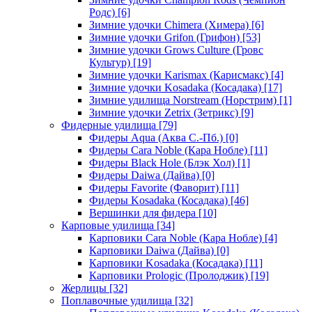
Родс)
[6]
Зимние удочки Chimera (Химера)
[6]
Зимние удочки Grifon (Грифон)
[53]
Зимние удочки Grows Culture (Гровс
Культур)
[19]
Зимние удочки Karismax (Карисмакс)
[4]
Зимние удочки Kosadaka (Косадака)
[17]
Зимние удилища Norstream (Норстрим)
[1]
Зимние удочки Zetrix (Зетрикс)
[9]
Фидерные удилища
[79]
Фидеры Aqua (Аква С.-Пб.)
[0]
Фидеры Cara Noble (Кара Нобле)
[11]
Фидеры Black Hole (Блэк Хол)
[1]
Фидеры Daiwa (Дайва)
[0]
Фидеры Favorite (Фаворит)
[11]
Фидеры Kosadaka (Косадака)
[46]
Вершинки для фидера
[10]
Карповые удилища
[34]
Карповики Cara Noble (Кара Нобле)
[4]
Карповики Daiwa (Дайва)
[0]
Карповики Kosadaka (Косадака)
[11]
Карповики Prologic (Пролоджик)
[19]
Жерлицы
[32]
Поплавочные удилища
[32]