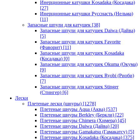
Инерционные катушки Kosadaka (Косадака)
[27]
Инерционные катушки Русснасть (Нельма)
[11]
Запасные шпули для катушек
[38]
Запасные шпули для катушек Daiwa (Дайва)
[5]
Запасные шпули для катушек Favorite
(Фаворит)
[11]
Запасные шпули для катушек Kosadaka
(Косадака)
[0]
Запасные шпули для катушек Okuma (Окума)
[9]
Запасные шпули для катушек Ryobi (Риоби)
[7]
Запасные шпули для катушек Stinger
(Стингер)
[6]
Лески
Плетеные лески (шнуры)
[1278]
Плетеные шнуры Aqua (Аква)
[537]
Плетеные шнуры Berkley (Беркли)
[22]
Плетеные шнуры Chimera (Химера)
[45]
Плетеные шнуры Daiwa (Дайва)
[20]
Плетеные шнуры Gamakatsu (Гамакатсу)
[5]
Плетеные шнуры Kosadaka (Косадака)
[375]