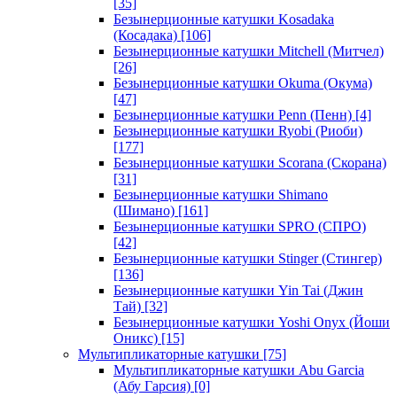
[35]
Безынерционные катушки Kosadaka
(Косадака)
[106]
Безынерционные катушки Mitchell (Митчел)
[26]
Безынерционные катушки Okuma (Окума)
[47]
Безынерционные катушки Penn (Пенн)
[4]
Безынерционные катушки Ryobi (Риоби)
[177]
Безынерционные катушки Scorana (Скорана)
[31]
Безынерционные катушки Shimano
(Шимано)
[161]
Безынерционные катушки SPRO (СПРО)
[42]
Безынерционные катушки Stinger (Стингер)
[136]
Безынерционные катушки Yin Tai (Джин
Тай)
[32]
Безынерционные катушки Yoshi Onyx (Йоши
Оникс)
[15]
Мультипликаторные катушки
[75]
Мультипликаторные катушки Abu Garcia
(Абу Гарсия)
[0]