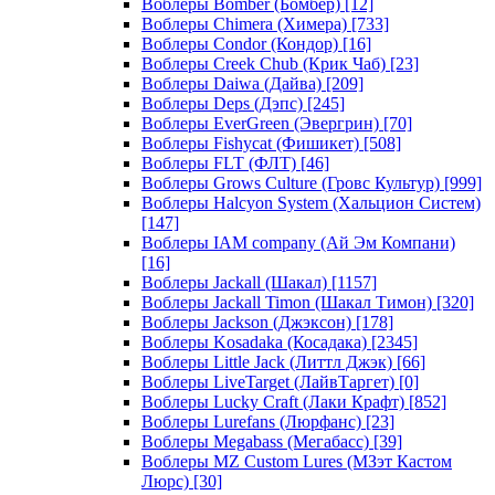
Воблеры Bomber (Бомбер)
[12]
Воблеры Chimera (Химера)
[733]
Воблеры Condor (Кондор)
[16]
Воблеры Creek Chub (Крик Чаб)
[23]
Воблеры Daiwa (Дайва)
[209]
Воблеры Deps (Дэпс)
[245]
Воблеры EverGreen (Эвергрин)
[70]
Воблеры Fishycat (Фишикет)
[508]
Воблеры FLT (ФЛТ)
[46]
Воблеры Grows Culture (Гровс Культур)
[999]
Воблеры Halcyon System (Хальцион Систем)
[147]
Воблеры IAM company (Ай Эм Компани)
[16]
Воблеры Jackall (Шакал)
[1157]
Воблеры Jackall Timon (Шакал Тимон)
[320]
Воблеры Jackson (Джэксон)
[178]
Воблеры Kosadaka (Косадака)
[2345]
Воблеры Little Jack (Литтл Джэк)
[66]
Воблеры LiveTarget (ЛайвТаргет)
[0]
Воблеры Lucky Craft (Лаки Крафт)
[852]
Воблеры Lurefans (Люрфанс)
[23]
Воблеры Megabass (Мегабасс)
[39]
Воблеры MZ Custom Lures (МЗэт Кастом
Люрс)
[30]