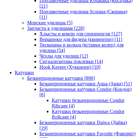
Поплавочные удилища Kosadaka (Косадака)
[21]
Поплавочные удилища Scorana (Скорана)
[11]
Морские удилища
[5]
Запчасти к удилищам
[228]
Хлысты и комли для спиннингов
[127]
Вершинки для фидера (квивертип)
[11]
Тюльпаны и кольца (вставки колец) для
удилищ
[54]
Чехлы для удилищ
[12]
Сигнализаторы поклевки
[14]
Hook Keeper (Хуккипер)
[10]
Катушки
Безынерционные катушки
[890]
Безынерционные катушки Aqua (Аква)
[51]
Безынерционные катушки Condor (Кондор)
[8]
Катушки безынерционные Condor
Ribcage
[4]
Катушки безынерционные Condor
Rollcage
[4]
Безынерционные катушки Daiwa (Дайва)
[19]
Безынерционные катушки Favorite (Фаворит)