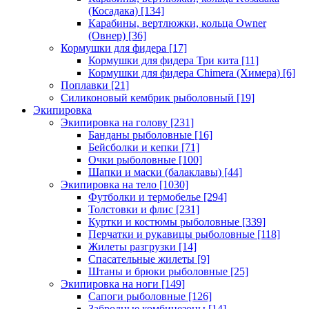
(Косадака)
[134]
Карабины, вертлюжки, кольца Owner
(Овнер)
[36]
Кормушки для фидера
[17]
Кормушки для фидера Три кита
[11]
Кормушки для фидера Chimera (Химера)
[6]
Поплавки
[21]
Силиконовый кембрик рыболовный
[19]
Экипировка
Экипировка на голову
[231]
Банданы рыболовные
[16]
Бейсболки и кепки
[71]
Очки рыболовные
[100]
Шапки и маски (балаклавы)
[44]
Экипировка на тело
[1030]
Футболки и термобелье
[294]
Толстовки и флис
[231]
Куртки и костюмы рыболовные
[339]
Перчатки и рукавицы рыболовные
[118]
Жилеты разгрузки
[14]
Спасательные жилеты
[9]
Штаны и брюки рыболовные
[25]
Экипировка на ноги
[149]
Сапоги рыболовные
[126]
Забродные комбинезоны
[14]