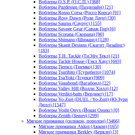
Воблеры O.S.P. (О.С.П.)
[368]
Воблеры Pazdesign (Паздизайн)
[21]
Воблеры Rosso Corsa (Россо Корса)
[91]
Воблеры Rosy Dawn (Рози Даун)
[30]
Воблеры Saurus (Саурус)
[155]
Воблеры Savage Gear (Саваж Гир)
[6]
Воблеры Scorana (Скорана)
[90]
Воблеры Shimano (Шимано)
[128]
Воблеры Skagit Designs (Скагит Дизайнс)
[183]
Воблеры T.H. Tackle (ТиЭйч Текл)
[21]
Воблеры Tackle House (Тэкл Хаус)
[693]
Воблеры Tiemco (Тиемко)
[30]
Воблеры Tsuribito (Тсурибито)
[1074]
Воблеры TsuYoki (Тсуеки)
[909]
Воблеры Vagabond (Вагабонд)
[22]
Воблеры Valley Hill (Волли Хилл)
[12]
Воблеры Verdict-baits (Вердикт)
[17]
Воблеры Yo-Zuri (DUEL / Yo-Zuri) (Ю-Зури
Дюэл)
[1547]
Воблеры Yoshi Onyx (Йоши Оникс)
[0]
Воблеры Zenith (Зенич)
[299]
Мягкие приманки (силикон, поролон)
[3466]
Мягкие приманки Akkoi (Аккои)
[165]
Мягкие приманки Berkley (Беркли)
[3]