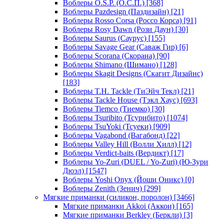
Воблеры O.S.P. (О.С.П.)
[368]
Воблеры Pazdesign (Паздизайн)
[21]
Воблеры Rosso Corsa (Россо Корса)
[91]
Воблеры Rosy Dawn (Рози Даун)
[30]
Воблеры Saurus (Саурус)
[155]
Воблеры Savage Gear (Саваж Гир)
[6]
Воблеры Scorana (Скорана)
[90]
Воблеры Shimano (Шимано)
[128]
Воблеры Skagit Designs (Скагит Дизайнс)
[183]
Воблеры T.H. Tackle (ТиЭйч Текл)
[21]
Воблеры Tackle House (Тэкл Хаус)
[693]
Воблеры Tiemco (Тиемко)
[30]
Воблеры Tsuribito (Тсурибито)
[1074]
Воблеры TsuYoki (Тсуеки)
[909]
Воблеры Vagabond (Вагабонд)
[22]
Воблеры Valley Hill (Волли Хилл)
[12]
Воблеры Verdict-baits (Вердикт)
[17]
Воблеры Yo-Zuri (DUEL / Yo-Zuri) (Ю-Зури
Дюэл)
[1547]
Воблеры Yoshi Onyx (Йоши Оникс)
[0]
Воблеры Zenith (Зенич)
[299]
Мягкие приманки (силикон, поролон)
[3466]
Мягкие приманки Akkoi (Аккои)
[165]
Мягкие приманки Berkley (Беркли)
[3]