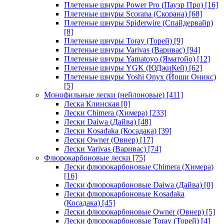
Плетеные шнуры Power Pro (Пауэр Про)
[16]
Плетеные шнуры Scorana (Скорана)
[68]
Плетеные шнуры Spiderwire (Спайдервайр)
[8]
Плетеные шнуры Toray (Торей)
[9]
Плетеные шнуры Varivas (Варивас)
[94]
Плетеные шнуры Yamatoyo (Яматойо)
[12]
Плетеные шнуры YGK (ЮДжиКей)
[62]
Плетеные шнуры Yoshi Onyx (Йоши Оникс)
[5]
Монофильные лески (нейлоновые)
[411]
Леска Клинская
[0]
Лески Chimera (Химера)
[233]
Лески Daiwa (Дайва)
[48]
Лески Kosadaka (Косадака)
[39]
Лески Owner (Овнер)
[17]
Лески Varivas (Варивас)
[74]
Флюрокарбоновые лески
[75]
Лески флюрокарбоновые Chimera (Химера)
[16]
Лески флюрокарбоновые Daiwa (Дайва)
[0]
Лески флюрокарбоновые Kosadaka
(Косадака)
[45]
Лески флюрокарбоновые Owner (Овнер)
[5]
Лески флюрокарбоновые Toray (Торей)
[4]