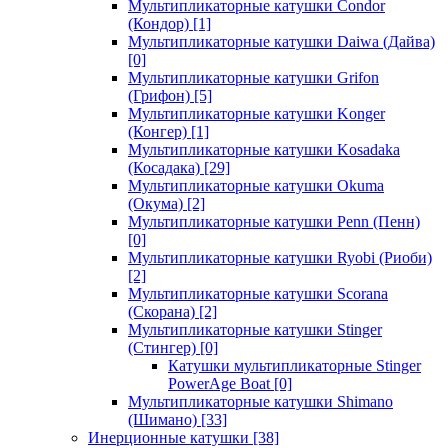
Мультипликаторные катушки Condor
(Кондор)
[1]
Мультипликаторные катушки Daiwa (Дайва)
[0]
Мультипликаторные катушки Grifon
(Грифон)
[5]
Мультипликаторные катушки Konger
(Конгер)
[1]
Мультипликаторные катушки Kosadaka
(Косадака)
[29]
Мультипликаторные катушки Okuma
(Окума)
[2]
Мультипликаторные катушки Penn (Пенн)
[0]
Мультипликаторные катушки Ryobi (Риоби)
[2]
Мультипликаторные катушки Scorana
(Скорана)
[2]
Мультипликаторные катушки Stinger
(Стингер)
[0]
Катушки мультипликаторные Stinger
PowerAge Boat
[0]
Мультипликаторные катушки Shimano
(Шимано)
[33]
Инерционные катушки
[38]