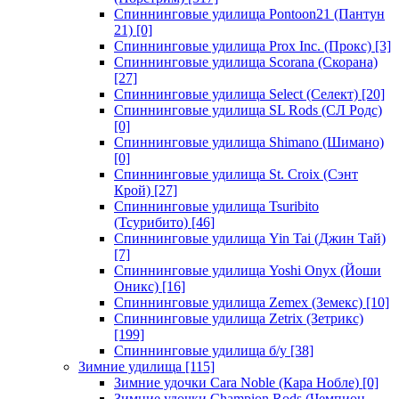
Спиннинговые удилища Pontoon21 (Пантун
21)
[0]
Спиннинговые удилища Prox Inc. (Прокс)
[3]
Спиннинговые удилища Scorana (Скорана)
[27]
Спиннинговые удилища Select (Селект)
[20]
Спиннинговые удилища SL Rods (СЛ Родс)
[0]
Спиннинговые удилища Shimano (Шимано)
[0]
Спиннинговые удилища St. Croix (Сэнт
Крой)
[27]
Спиннинговые удилища Tsuribito
(Тсурибито)
[46]
Спиннинговые удилища Yin Tai (Джин Тай)
[7]
Спиннинговые удилища Yoshi Onyx (Йоши
Оникс)
[16]
Спиннинговые удилища Zemex (Земекс)
[10]
Спиннинговые удилища Zetrix (Зетрикс)
[199]
Спиннинговые удилища б/у
[38]
Зимние удилища
[115]
Зимние удочки Cara Noble (Кара Нобле)
[0]
Зимние удочки Champion Rods (Чемпион