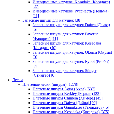
Инерционные катушки Kosadaka (Косадака)
[27]
Инерционные катушки Русснасть (Нельма)
[11]
Запасные шпули для катушек
[38]
Запасные шпули для катушек Daiwa (Дайва)
[5]
Запасные шпули для катушек Favorite
(Фаворит)
[11]
Запасные шпули для катушек Kosadaka
(Косадака)
[0]
Запасные шпули для катушек Okuma (Окума)
[9]
Запасные шпули для катушек Ryobi (Риоби)
[7]
Запасные шпули для катушек Stinger
(Стингер)
[6]
Лески
Плетеные лески (шнуры)
[1278]
Плетеные шнуры Aqua (Аква)
[537]
Плетеные шнуры Berkley (Беркли)
[22]
Плетеные шнуры Chimera (Химера)
[45]
Плетеные шнуры Daiwa (Дайва)
[20]
Плетеные шнуры Gamakatsu (Гамакатсу)
[5]
Плетеные шнуры Kosadaka (Косадака)
[375]