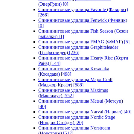
(ЭверГрин)
[0]
Спиннинговые удилища Favorite (Фаворит)
[266]
Спиннинговые удилища Fenwick (Фенвик)
[0]
Спиннинговые удилища Fish Season (Сезон
рыбалки)
[1]
Спиннинговые удилища FMAG (ФМАГ)
[5]
Спиннинговые удилища Graphiteleader
(Графитлидер)
[236]
Спиннинговые удилища Hearty Rise (Херти
Райз)
[144]
Спиннинговые удилища Kosadaka
(Косадака)
[498]
Спиннинговые удилища Major Craft
(Маджор Крафт)
[588]
Спиннинговые удилища Maximus
(Максимус)
[552]
Спиннинговые удилища Metsui (Метсуи)
[40]
Спиннинговые удилища Narval (Нарвал)
[40]
Спиннинговые удилища Nordic Stage
(Нордик Стейдж)
[20]
Спиннинговые удилища Norstream
(Норстрим)
[517]