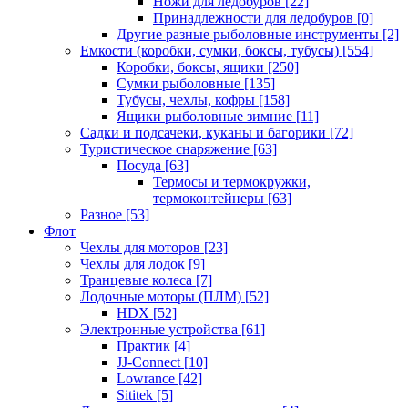
Ножи для ледобуров
[22]
Принадлежности для ледобуров
[0]
Другие разные рыболовные инструменты
[2]
Емкости (коробки, сумки, боксы, тубусы)
[554]
Коробки, боксы, ящики
[250]
Сумки рыболовные
[135]
Тубусы, чехлы, кофры
[158]
Ящики рыболовные зимние
[11]
Садки и подсачеки, куканы и багорики
[72]
Туристическое снаряжение
[63]
Посуда
[63]
Термосы и термокружки,
термоконтейнеры
[63]
Разное
[53]
Флот
Чехлы для моторов
[23]
Чехлы для лодок
[9]
Транцевые колеса
[7]
Лодочные моторы (ПЛМ)
[52]
HDX
[52]
Электронные устройства
[61]
Практик
[4]
JJ-Connect
[10]
Lowrance
[42]
Sititek
[5]