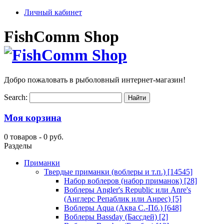
Личный кабинет
FishComm Shop
Добро пожаловать в рыболовный интернет-магазин!
Search:
Моя корзина
0 товаров -
0 руб.
Разделы
Приманки
Твердые приманки (воблеры и т.п.)
[14545]
Набор воблеров (набор приманок)
[28]
Воблеры Angler's Republic или Anre's
(Англерс Репаблик или Анрес)
[5]
Воблеры Aqua (Аква С.-Пб.)
[648]
Воблеры Bassday (Бассдей)
[2]