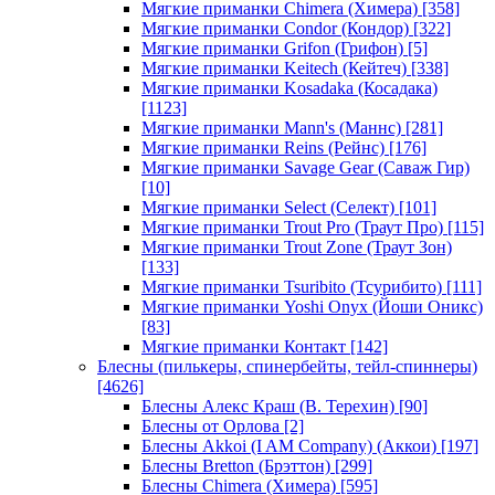
Мягкие приманки Chimera (Химера)
[358]
Мягкие приманки Condor (Кондор)
[322]
Мягкие приманки Grifon (Грифон)
[5]
Мягкие приманки Keitech (Кейтеч)
[338]
Мягкие приманки Kosadaka (Косадака)
[1123]
Мягкие приманки Mann's (Маннс)
[281]
Мягкие приманки Reins (Рейнс)
[176]
Мягкие приманки Savage Gear (Саваж Гир)
[10]
Мягкие приманки Select (Селект)
[101]
Мягкие приманки Trout Pro (Траут Про)
[115]
Мягкие приманки Trout Zone (Траут Зон)
[133]
Мягкие приманки Tsuribito (Тсурибито)
[111]
Мягкие приманки Yoshi Onyx (Йоши Оникс)
[83]
Мягкие приманки Контакт
[142]
Блесны (пилькеры, спинербейты, тейл-спиннеры)
[4626]
Блесны Алекс Краш (В. Терехин)
[90]
Блесны от Орлова
[2]
Блесны Akkoi (I AM Company) (Аккои)
[197]
Блесны Bretton (Брэттон)
[299]
Блесны Chimera (Химера)
[595]