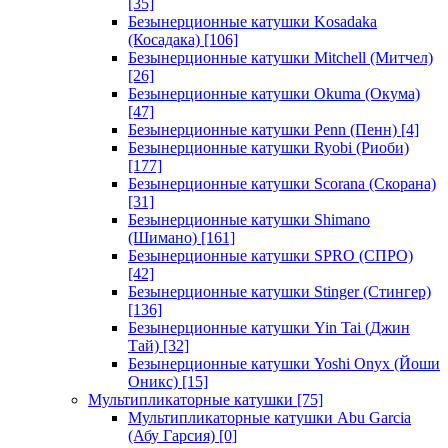
[35]
Безынерционные катушки Kosadaka
(Косадака)
[106]
Безынерционные катушки Mitchell (Митчел)
[26]
Безынерционные катушки Okuma (Окума)
[47]
Безынерционные катушки Penn (Пенн)
[4]
Безынерционные катушки Ryobi (Риоби)
[177]
Безынерционные катушки Scorana (Скорана)
[31]
Безынерционные катушки Shimano
(Шимано)
[161]
Безынерционные катушки SPRO (СПРО)
[42]
Безынерционные катушки Stinger (Стингер)
[136]
Безынерционные катушки Yin Tai (Джин
Тай)
[32]
Безынерционные катушки Yoshi Onyx (Йоши
Оникс)
[15]
Мультипликаторные катушки
[75]
Мультипликаторные катушки Abu Garcia
(Абу Гарсия)
[0]