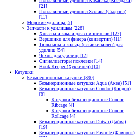
Поплавочные удилища Kosadaka (Косадака)
[21]
Поплавочные удилища Scorana (Скорана)
[11]
Морские удилища
[5]
Запчасти к удилищам
[228]
Хлысты и комли для спиннингов
[127]
Вершинки для фидера (квивертип)
[11]
Тюльпаны и кольца (вставки колец) для
удилищ
[54]
Чехлы для удилищ
[12]
Сигнализаторы поклевки
[14]
Hook Keeper (Хуккипер)
[10]
Катушки
Безынерционные катушки
[890]
Безынерционные катушки Aqua (Аква)
[51]
Безынерционные катушки Condor (Кондор)
[8]
Катушки безынерционные Condor
Ribcage
[4]
Катушки безынерционные Condor
Rollcage
[4]
Безынерционные катушки Daiwa (Дайва)
[19]
Безынерционные катушки Favorite (Фаворит)