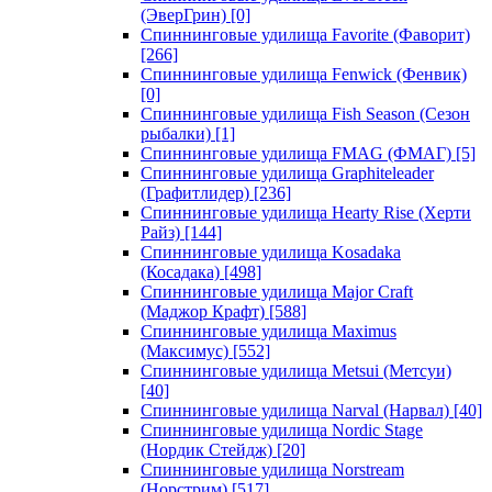
(ЭверГрин)
[0]
Спиннинговые удилища Favorite (Фаворит)
[266]
Спиннинговые удилища Fenwick (Фенвик)
[0]
Спиннинговые удилища Fish Season (Сезон
рыбалки)
[1]
Спиннинговые удилища FMAG (ФМАГ)
[5]
Спиннинговые удилища Graphiteleader
(Графитлидер)
[236]
Спиннинговые удилища Hearty Rise (Херти
Райз)
[144]
Спиннинговые удилища Kosadaka
(Косадака)
[498]
Спиннинговые удилища Major Craft
(Маджор Крафт)
[588]
Спиннинговые удилища Maximus
(Максимус)
[552]
Спиннинговые удилища Metsui (Метсуи)
[40]
Спиннинговые удилища Narval (Нарвал)
[40]
Спиннинговые удилища Nordic Stage
(Нордик Стейдж)
[20]
Спиннинговые удилища Norstream
(Норстрим)
[517]