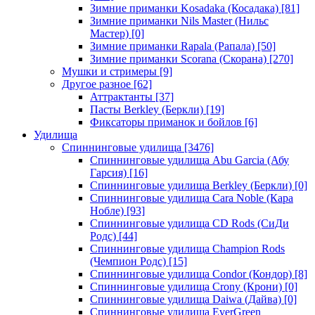
Зимние приманки Kosadaka (Косадака)
[81]
Зимние приманки Nils Master (Нильс
Мастер)
[0]
Зимние приманки Rapala (Рапала)
[50]
Зимние приманки Scorana (Скорана)
[270]
Мушки и стримеры
[9]
Другое разное
[62]
Аттрактанты
[37]
Пасты Berkley (Беркли)
[19]
Фиксаторы приманок и бойлов
[6]
Удилища
Спиннинговые удилища
[3476]
Спиннинговые удилища Abu Garcia (Абу
Гарсия)
[16]
Спиннинговые удилища Berkley (Беркли)
[0]
Спиннинговые удилища Cara Noble (Кара
Нобле)
[93]
Спиннинговые удилища CD Rods (СиДи
Родс)
[44]
Спиннинговые удилища Champion Rods
(Чемпион Родс)
[15]
Спиннинговые удилища Condor (Кондор)
[8]
Спиннинговые удилища Crony (Крони)
[0]
Спиннинговые удилища Daiwa (Дайва)
[0]
Спиннинговые удилища EverGreen