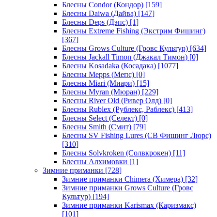
Блесны Condor (Кондор)
[159]
Блесны Daiwa (Дайва)
[147]
Блесны Deps (Дэпс)
[1]
Блесны Extreme Fishing (Экстрим Фишинг)
[367]
Блесны Grows Culture (Гровс Культур)
[634]
Блесны Jackall Timon (Джакал Тимон)
[0]
Блесны Kosadaka (Косадака)
[1077]
Блесны Mepps (Мепс)
[0]
Блесны Miari (Миари)
[15]
Блесны Myran (Мюран)
[229]
Блесны River Old (Ривер Олд)
[0]
Блесны Rublex (Рублекс, Раблекс)
[413]
Блесны Select (Селект)
[0]
Блесны Smith (Смит)
[79]
Блесны SV Fishing Lures (СВ Фишинг Люрс)
[310]
Блесны Solvkroken (Солвкрокен)
[11]
Блесны Алхимовки
[1]
Зимние приманки
[728]
Зимние приманки Chimera (Химера)
[32]
Зимние приманки Grows Culture (Гровс
Культур)
[194]
Зимние приманки Karismax (Каризмакс)
[101]