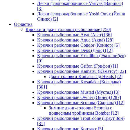
Лески флюрокарбоновые Varivas (Варивас)
[3]
Лески флюрокарбоновые Yoshi Onyx (Йоши
Оникс)
[2]
Оснастка
Крючки и джиг головки рыболовные
[750]
Крючки рыболовные Agat (Агат)
[36]
Крючки рыболовные Aqua (Аква)
[28]
Крючки рыболовные Condor (Кондор)
[5]
Крючки рыболовные Deps (Дэпс)
[12]
Крючки рыболовные Excalibur (Экскалибур)
[0]
Крючки рыболовные Grifon (Грифон)
[1]
Крючки рыболовные Kamatsu (Каматсу)
[22]
Джиг головки Kamatsu Jig Heads
[22]
Крючки рыболовные Kosadaka (Косадака)
[301]
Крючки рыболовные Mustad (Мустад)
[3]
Крючки рыболовные Owner (Овнер)
[287]
Крючки рыболовные Scorana (Скорана)
[12]
Зимние джиг-головки Scorana с
подвесным тройником Bomber
[12]
Крючки рыболовные Trout Zone (Траут Зон)
[31]
Крючки рыболовные Контакт
[5]