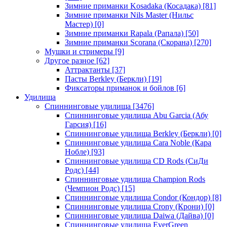
Зимние приманки Kosadaka (Косадака)
[81]
Зимние приманки Nils Master (Нильс
Мастер)
[0]
Зимние приманки Rapala (Рапала)
[50]
Зимние приманки Scorana (Скорана)
[270]
Мушки и стримеры
[9]
Другое разное
[62]
Аттрактанты
[37]
Пасты Berkley (Беркли)
[19]
Фиксаторы приманок и бойлов
[6]
Удилища
Спиннинговые удилища
[3476]
Спиннинговые удилища Abu Garcia (Абу
Гарсия)
[16]
Спиннинговые удилища Berkley (Беркли)
[0]
Спиннинговые удилища Cara Noble (Кара
Нобле)
[93]
Спиннинговые удилища CD Rods (СиДи
Родс)
[44]
Спиннинговые удилища Champion Rods
(Чемпион Родс)
[15]
Спиннинговые удилища Condor (Кондор)
[8]
Спиннинговые удилища Crony (Крони)
[0]
Спиннинговые удилища Daiwa (Дайва)
[0]
Спиннинговые удилища EverGreen