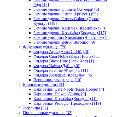
Родс)
[6]
Зимние удочки Chimera (Химера)
[6]
Зимние удочки Grifon (Грифон)
[53]
Зимние удочки Grows Culture (Гровс
Культур)
[19]
Зимние удочки Karismax (Карисмакс)
[4]
Зимние удочки Kosadaka (Косадака)
[17]
Зимние удилища Norstream (Норстрим)
[1]
Зимние удочки Zetrix (Зетрикс)
[9]
Фидерные удилища
[79]
Фидеры Aqua (Аква С.-Пб.)
[0]
Фидеры Cara Noble (Кара Нобле)
[11]
Фидеры Black Hole (Блэк Хол)
[1]
Фидеры Daiwa (Дайва)
[0]
Фидеры Favorite (Фаворит)
[11]
Фидеры Kosadaka (Косадака)
[46]
Вершинки для фидера
[10]
Карповые удилища
[34]
Карповики Cara Noble (Кара Нобле)
[4]
Карповики Daiwa (Дайва)
[0]
Карповики Kosadaka (Косадака)
[11]
Карповики Prologic (Пролоджик)
[19]
Жерлицы
[32]
Поплавочные удилища
[32]