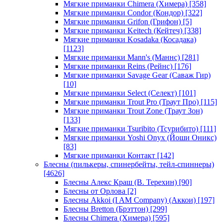
Мягкие приманки Chimera (Химера)
[358]
Мягкие приманки Condor (Кондор)
[322]
Мягкие приманки Grifon (Грифон)
[5]
Мягкие приманки Keitech (Кейтеч)
[338]
Мягкие приманки Kosadaka (Косадака)
[1123]
Мягкие приманки Mann's (Маннс)
[281]
Мягкие приманки Reins (Рейнс)
[176]
Мягкие приманки Savage Gear (Саваж Гир)
[10]
Мягкие приманки Select (Селект)
[101]
Мягкие приманки Trout Pro (Траут Про)
[115]
Мягкие приманки Trout Zone (Траут Зон)
[133]
Мягкие приманки Tsuribito (Тсурибито)
[111]
Мягкие приманки Yoshi Onyx (Йоши Оникс)
[83]
Мягкие приманки Контакт
[142]
Блесны (пилькеры, спинербейты, тейл-спиннеры)
[4626]
Блесны Алекс Краш (В. Терехин)
[90]
Блесны от Орлова
[2]
Блесны Akkoi (I AM Company) (Аккои)
[197]
Блесны Bretton (Брэттон)
[299]
Блесны Chimera (Химера)
[595]