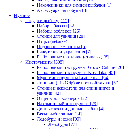
Наколенники для зимней рыбалки
[1]
Аксессуары для обуви
[8]
Нужное
Подарки рыбаку
[115]
Наборы блесен
[32]
Наборы воблеров
[26]
Стойки для удилищ
[28]
Нэцкэ (netsuke)
[11]
Подарочные магниты
[5]
Бижутерия и украшения
[7]
Рыболовные наклейки (стикеры)
[6]
Инструменты
[398]
Рыболовный инструмент Grows Culture
[20]
Рыболовный инструмент Kosadaka
[45]
Мультиинструменты Leatherman
[64]
Липгрип (Lip Grip) челюстной захват
[57]
Стойки и держатели для спиннингов и
удилищ
[42]
Отцепы для воблеров
[22]
Нахлыстовый инструмент
[29]
Донные косы и донные грабли
[4]
Весы рыболовные
[14]
Ледобуры и ножи
[99]
Ледобуры
[77]