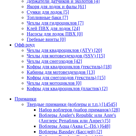
Держатели датчиков и эхолотов
[4]
Якоря для лодок и фалы
[61]
Сумки для лодок
[5]
Топливные баки
[7]
Чехлы для гидроциклов
[7]
Клей ПВХ для лодок
[24]
Насосы для лодок ПВХ
[0]
Гребные винты
[0]
Офф роуд
Чехлы для квадроциклов (ATV)
[20]
Чехлы для мотовездеходов (SSV)
[15]
Чехлы для снегоходов
[42]
Кофры для квадроциклов (текстиль)
[18]
Кабины для мотовездеходов
[13]
Кофры для снегоходов (текстиль)
[15]
Чехлы для мотоциклов
[0]
Кофры для квадроциклов (пластик)
[2]
Приманки
Твердые приманки (воблеры и т.п.)
[14545]
Набор воблеров (набор приманок)
[28]
Воблеры Angler's Republic или Anre's
(Англерс Репаблик или Анрес)
[5]
Воблеры Aqua (Аква С.-Пб.)
[648]
Воблеры Bassday (Бассдей)
[2]