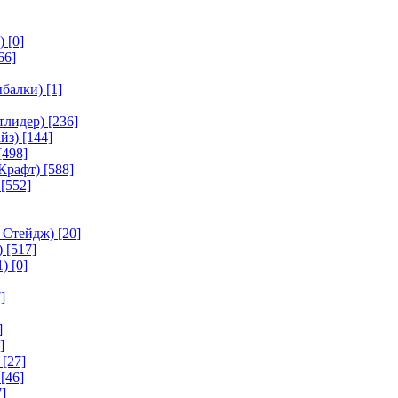
)
[0]
66]
ыбалки)
[1]
тлидер)
[236]
йз)
[144]
[498]
Крафт)
[588]
[552]
 Стейдж)
[20]
)
[517]
1)
[0]
]
]
]
[27]
[46]
]