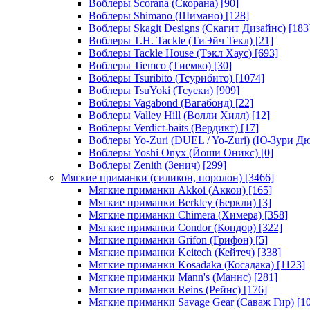
Воблеры Scorana (Скорана)
[90]
Воблеры Shimano (Шимано)
[128]
Воблеры Skagit Designs (Скагит Дизайнс)
[183
Воблеры T.H. Tackle (ТиЭйч Текл)
[21]
Воблеры Tackle House (Тэкл Хаус)
[693]
Воблеры Tiemco (Тиемко)
[30]
Воблеры Tsuribito (Тсурибито)
[1074]
Воблеры TsuYoki (Тсуеки)
[909]
Воблеры Vagabond (Вагабонд)
[22]
Воблеры Valley Hill (Волли Хилл)
[12]
Воблеры Verdict-baits (Вердикт)
[17]
Воблеры Yo-Zuri (DUEL / Yo-Zuri) (Ю-Зури Д
Воблеры Yoshi Onyx (Йоши Оникс)
[0]
Воблеры Zenith (Зенич)
[299]
Мягкие приманки (силикон, поролон)
[3466]
Мягкие приманки Akkoi (Аккои)
[165]
Мягкие приманки Berkley (Беркли)
[3]
Мягкие приманки Chimera (Химера)
[358]
Мягкие приманки Condor (Кондор)
[322]
Мягкие приманки Grifon (Грифон)
[5]
Мягкие приманки Keitech (Кейтеч)
[338]
Мягкие приманки Kosadaka (Косадака)
[1123]
Мягкие приманки Mann's (Маннс)
[281]
Мягкие приманки Reins (Рейнс)
[176]
Мягкие приманки Savage Gear (Саваж Гир)
[10