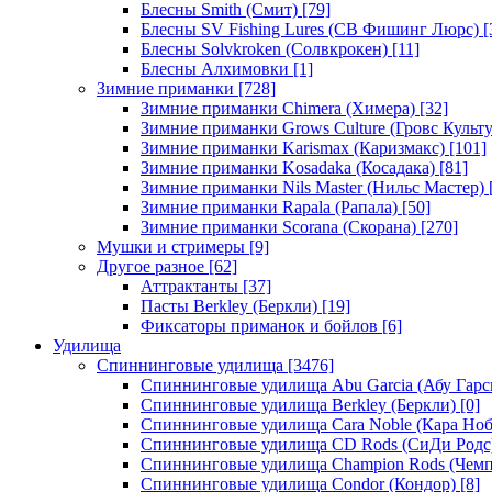
Блесны Smith (Смит)
[79]
Блесны SV Fishing Lures (СВ Фишинг Люрс)
[
Блесны Solvkroken (Солвкрокен)
[11]
Блесны Алхимовки
[1]
Зимние приманки
[728]
Зимние приманки Chimera (Химера)
[32]
Зимние приманки Grows Culture (Гровс Культу
Зимние приманки Karismax (Каризмакс)
[101]
Зимние приманки Kosadaka (Косадака)
[81]
Зимние приманки Nils Master (Нильс Мастер)
Зимние приманки Rapala (Рапала)
[50]
Зимние приманки Scorana (Скорана)
[270]
Мушки и стримеры
[9]
Другое разное
[62]
Аттрактанты
[37]
Пасты Berkley (Беркли)
[19]
Фиксаторы приманок и бойлов
[6]
Удилища
Спиннинговые удилища
[3476]
Спиннинговые удилища Abu Garcia (Абу Гарс
Спиннинговые удилища Berkley (Беркли)
[0]
Спиннинговые удилища Cara Noble (Кара Ноб
Спиннинговые удилища CD Rods (СиДи Родс
Спиннинговые удилища Champion Rods (Чемп
Спиннинговые удилища Condor (Кондор)
[8]