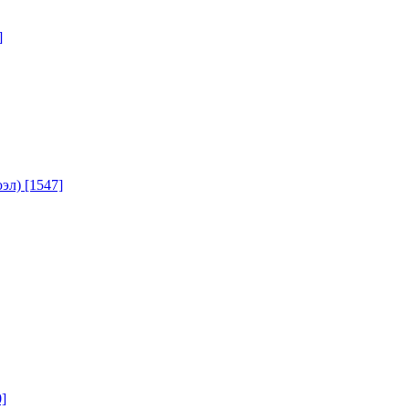
]
юэл)
[1547]
]