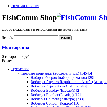
Личный кабинет
FishComm Shop
Добро пожаловать в рыболовный интернет-магазин!
Search:
Моя корзина
0 товаров -
0 руб.
Разделы
Приманки
Твердые приманки (воблеры и т.п.)
[14545]
Набор воблеров (набор приманок)
[28]
Воблеры Angler's Republic или Anre's (Англер
Воблеры Aqua (Аква С.-Пб.)
[648]
Воблеры Bassday (Бассдей)
[2]
Воблеры Bomber (Бомбер)
[12]
Воблеры Chimera (Химера)
[733]
Воблеры Condor (Кондор)
[16]