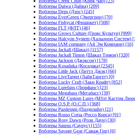
Воблеры Creek Chub (Крик Чаб)
[23]
Воблеры Daiwa (Дайва)
[209]
Воблеры Deps (Дэпс)
[245]
Воблеры EverGreen (Эвергрин)
[70]
Воблеры Fishycat (Фишикет)
[508]
Воблеры FLT (ФЛТ)
[46]
Воблеры Grows Culture (Гровс Культур)
[999]
Воблеры Halcyon System (Хальцион Систем)
[
Воблеры IAM company (Ай Эм Компани)
[16]
Воблеры Jackall (Шакал)
[1157]
Воблеры Jackall Timon (Шакал Тимон)
[320]
Воблеры Jackson (Джэксон)
[178]
Воблеры Kosadaka (Косадака)
[2345]
Воблеры Little Jack (Литтл Джэк)
[66]
Воблеры LiveTarget (ЛайвТаргет)
[0]
Воблеры Lucky Craft (Лаки Крафт)
[852]
Воблеры Lurefans (Люрфанс)
[23]
Воблеры Megabass (Мегабасс)
[39]
Воблеры MZ Custom Lures (МЗэт Кастом Люр
Воблеры O.S.P. (О.С.П.)
[368]
Воблеры Pazdesign (Паздизайн)
[21]
Воблеры Rosso Corsa (Россо Корса)
[91]
Воблеры Rosy Dawn (Рози Даун)
[30]
Воблеры Saurus (Саурус)
[155]
Воблеры Savage Gear (Саваж Гир)
[6]