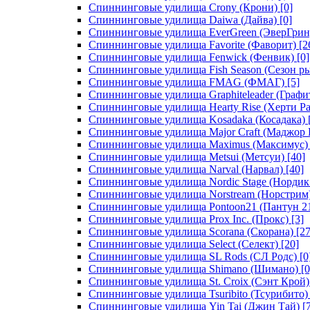
Спиннинговые удилища Crony (Крони)
[0]
Спиннинговые удилища Daiwa (Дайва)
[0]
Спиннинговые удилища EverGreen (ЭверГрин
Спиннинговые удилища Favorite (Фаворит)
[2
Спиннинговые удилища Fenwick (Фенвик)
[0]
Спиннинговые удилища Fish Season (Сезон р
Спиннинговые удилища FMAG (ФМАГ)
[5]
Спиннинговые удилища Graphiteleader (Графи
Спиннинговые удилища Hearty Rise (Херти Ра
Спиннинговые удилища Kosadaka (Косадака)
Спиннинговые удилища Major Craft (Маджор 
Спиннинговые удилища Maximus (Максимус)
Спиннинговые удилища Metsui (Метсуи)
[40]
Спиннинговые удилища Narval (Нарвал)
[40]
Спиннинговые удилища Nordic Stage (Нордик
Спиннинговые удилища Norstream (Норстрим
Спиннинговые удилища Pontoon21 (Пантун 2
Спиннинговые удилища Prox Inc. (Прокс)
[3]
Спиннинговые удилища Scorana (Скорана)
[27
Спиннинговые удилища Select (Селект)
[20]
Спиннинговые удилища SL Rods (СЛ Родс)
[0
Спиннинговые удилища Shimano (Шимано)
[0
Спиннинговые удилища St. Croix (Сэнт Крой)
Спиннинговые удилища Tsuribito (Тсурибито)
Спиннинговые удилища Yin Tai (Джин Тай)
[7