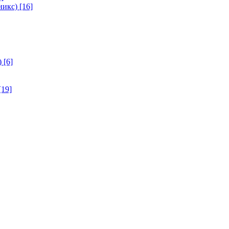
никс)
[16]
)
[6]
[19]