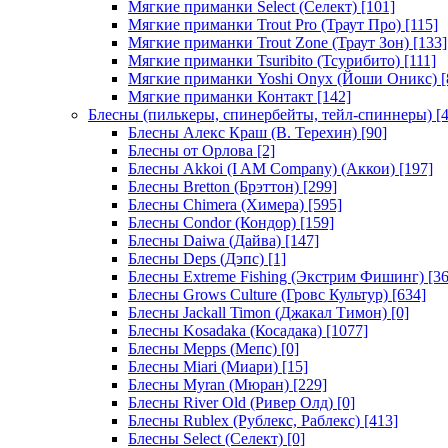
Мягкие приманки Select (Селект)
[101]
Мягкие приманки Trout Pro (Траут Про)
[115]
Мягкие приманки Trout Zone (Траут Зон)
[133]
Мягкие приманки Tsuribito (Тсурибито)
[111]
Мягкие приманки Yoshi Onyx (Йоши Оникс)
[
Мягкие приманки Контакт
[142]
Блесны (пилькеры, спинербейты, тейл-спиннеры)
[4
Блесны Алекс Краш (В. Терехин)
[90]
Блесны от Орлова
[2]
Блесны Akkoi (I AM Company) (Аккои)
[197]
Блесны Bretton (Брэттон)
[299]
Блесны Chimera (Химера)
[595]
Блесны Condor (Кондор)
[159]
Блесны Daiwa (Дайва)
[147]
Блесны Deps (Дэпс)
[1]
Блесны Extreme Fishing (Экстрим Фишинг)
[36
Блесны Grows Culture (Гровс Культур)
[634]
Блесны Jackall Timon (Джакал Тимон)
[0]
Блесны Kosadaka (Косадака)
[1077]
Блесны Mepps (Мепс)
[0]
Блесны Miari (Миари)
[15]
Блесны Myran (Мюран)
[229]
Блесны River Old (Ривер Олд)
[0]
Блесны Rublex (Рублекс, Раблекс)
[413]
Блесны Select (Селект)
[0]