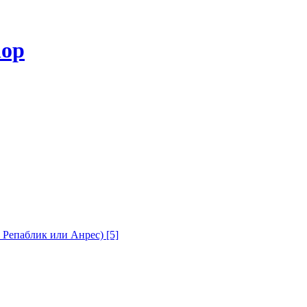
с Репаблик или Анрес)
[5]