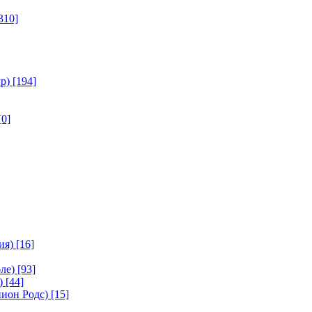
310]
р)
[194]
[0]
ия)
[16]
ле)
[93]
)
[44]
ион Родс)
[15]