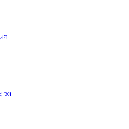
147]
с)
[30]