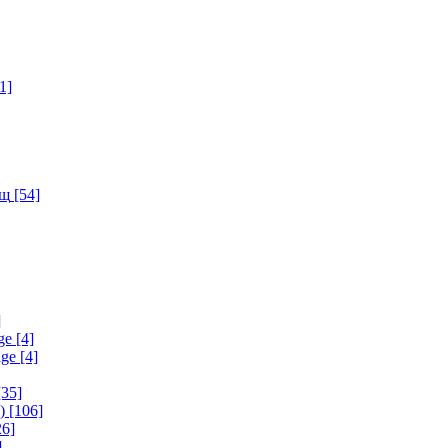
1]
ищ
[54]
]
ge
[4]
age
[4]
35]
)
[106]
6]
]