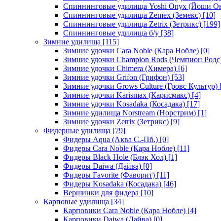
Спиннинговые удилища Yoshi Onyx (Йоши О
Спиннинговые удилища Zemex (Земекс)
[10]
Спиннинговые удилища Zetrix (Зетрикс)
[199]
Спиннинговые удилища б/у
[38]
Зимние удилища
[115]
Зимние удочки Cara Noble (Кара Нобле)
[0]
Зимние удочки Champion Rods (Чемпион Родс
Зимние удочки Chimera (Химера)
[6]
Зимние удочки Grifon (Грифон)
[53]
Зимние удочки Grows Culture (Гровс Культур)
Зимние удочки Karismax (Карисмакс)
[4]
Зимние удочки Kosadaka (Косадака)
[17]
Зимние удилища Norstream (Норстрим)
[1]
Зимние удочки Zetrix (Зетрикс)
[9]
Фидерные удилища
[79]
Фидеры Aqua (Аква С.-Пб.)
[0]
Фидеры Cara Noble (Кара Нобле)
[11]
Фидеры Black Hole (Блэк Хол)
[1]
Фидеры Daiwa (Дайва)
[0]
Фидеры Favorite (Фаворит)
[11]
Фидеры Kosadaka (Косадака)
[46]
Вершинки для фидера
[10]
Карповые удилища
[34]
Карповики Cara Noble (Кара Нобле)
[4]
Карповики Daiwa (Дайва)
[0]