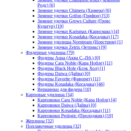
Родс)
[6]
Зимние удочки Chimera (Химера)
[6]
Зимние удочки Grifon (Грифон)
[53]
Зимние удочки Grows Culture (Гровс
Культур)
[19]
Зимние удочки Karismax (Карисмакс)
[4]
Зимние удочки Kosadaka (Косадака)
[17]
Зимние удилища Norstream (Норстрим)
[1]
Зимние удочки Zetrix (Зетрикс)
[9]
Фидерные удилища
[79]
Фидеры Aqua (Аква С.-Пб.)
[0]
Фидеры Cara Noble (Кара Нобле)
[11]
Фидеры Black Hole (Блэк Хол)
[1]
Фидеры Daiwa (Дайва)
[0]
Фидеры Favorite (Фаворит)
[11]
Фидеры Kosadaka (Косадака)
[46]
Вершинки для фидера
[10]
Карповые удилища
[34]
Карповики Cara Noble (Кара Нобле)
[4]
Карповики Daiwa (Дайва)
[0]
Карповики Kosadaka (Косадака)
[11]
Карповики Prologic (Пролоджик)
[19]
Жерлицы
[32]
Поплавочные удилища
[32]