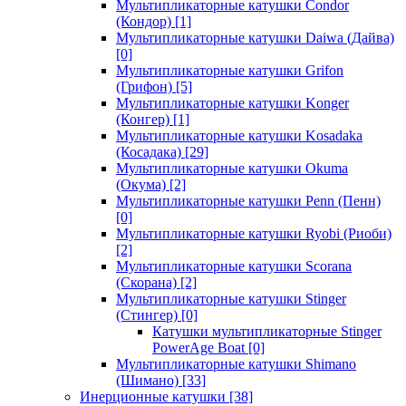
Мультипликаторные катушки Condor
(Кондор)
[1]
Мультипликаторные катушки Daiwa (Дайва)
[0]
Мультипликаторные катушки Grifon
(Грифон)
[5]
Мультипликаторные катушки Konger
(Конгер)
[1]
Мультипликаторные катушки Kosadaka
(Косадака)
[29]
Мультипликаторные катушки Okuma
(Окума)
[2]
Мультипликаторные катушки Penn (Пенн)
[0]
Мультипликаторные катушки Ryobi (Риоби)
[2]
Мультипликаторные катушки Scorana
(Скорана)
[2]
Мультипликаторные катушки Stinger
(Стингер)
[0]
Катушки мультипликаторные Stinger
PowerAge Boat
[0]
Мультипликаторные катушки Shimano
(Шимано)
[33]
Инерционные катушки
[38]