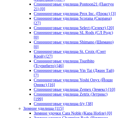
Спиннинговые удилища Pontoon21 (Пантун
21)
[0]
Спиннинговые удилища Prox Inc. (Прокс)
[3]
Спиннинговые удилища Scorana (Скорана)
[27]
Спиннинговые удилища Select (Селект)
[20]
Спиннинговые удилища SL Rods (СЛ Родс)
[0]
Спиннинговые удилища Shimano (Шимано)
[0]
Спиннинговые удилища St. Croix (Сэнт
Крой)
[27]
Спиннинговые удилища Tsuribito
(Тсурибито)
[46]
Спиннинговые удилища Yin Tai (Джин Тай)
[7]
Спиннинговые удилища Yoshi Onyx (Йоши
Оникс)
[16]
Спиннинговые удилища Zemex (Земекс)
[10]
Спиннинговые удилища Zetrix (Зетрикс)
[199]
Спиннинговые удилища б/у
[38]
Зимние удилища
[115]
Зимние удочки Cara Noble (Кара Нобле)
[0]
Зимние удочки Champion Rods (Чемпион