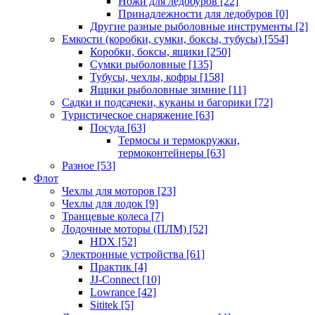
Ножи для ледобуров
[22]
Принадлежности для ледобуров
[0]
Другие разные рыболовные инструменты
[2]
Емкости (коробки, сумки, боксы, тубусы)
[554]
Коробки, боксы, ящики
[250]
Сумки рыболовные
[135]
Тубусы, чехлы, кофры
[158]
Ящики рыболовные зимние
[11]
Садки и подсачеки, куканы и багорики
[72]
Туристическое снаряжение
[63]
Посуда
[63]
Термосы и термокружки,
термоконтейнеры
[63]
Разное
[53]
Флот
Чехлы для моторов
[23]
Чехлы для лодок
[9]
Транцевые колеса
[7]
Лодочные моторы (ПЛМ)
[52]
HDX
[52]
Электронные устройства
[61]
Практик
[4]
JJ-Connect
[10]
Lowrance
[42]
Sititek
[5]