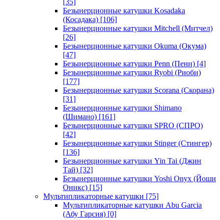
[35]
Безынерционные катушки Kosadaka
(Косадака)
[106]
Безынерционные катушки Mitchell (Митчел)
[26]
Безынерционные катушки Okuma (Окума)
[47]
Безынерционные катушки Penn (Пенн)
[4]
Безынерционные катушки Ryobi (Риоби)
[177]
Безынерционные катушки Scorana (Скорана)
[31]
Безынерционные катушки Shimano
(Шимано)
[161]
Безынерционные катушки SPRO (СПРО)
[42]
Безынерционные катушки Stinger (Стингер)
[136]
Безынерционные катушки Yin Tai (Джин
Тай)
[32]
Безынерционные катушки Yoshi Onyx (Йоши
Оникс)
[15]
Мультипликаторные катушки
[75]
Мультипликаторные катушки Abu Garcia
(Абу Гарсия)
[0]