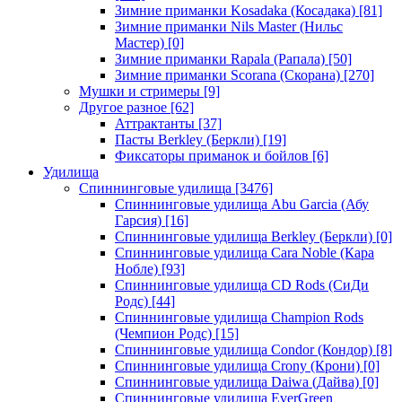
Зимние приманки Kosadaka (Косадака)
[81]
Зимние приманки Nils Master (Нильс
Мастер)
[0]
Зимние приманки Rapala (Рапала)
[50]
Зимние приманки Scorana (Скорана)
[270]
Мушки и стримеры
[9]
Другое разное
[62]
Аттрактанты
[37]
Пасты Berkley (Беркли)
[19]
Фиксаторы приманок и бойлов
[6]
Удилища
Спиннинговые удилища
[3476]
Спиннинговые удилища Abu Garcia (Абу
Гарсия)
[16]
Спиннинговые удилища Berkley (Беркли)
[0]
Спиннинговые удилища Cara Noble (Кара
Нобле)
[93]
Спиннинговые удилища CD Rods (СиДи
Родс)
[44]
Спиннинговые удилища Champion Rods
(Чемпион Родс)
[15]
Спиннинговые удилища Condor (Кондор)
[8]
Спиннинговые удилища Crony (Крони)
[0]
Спиннинговые удилища Daiwa (Дайва)
[0]
Спиннинговые удилища EverGreen