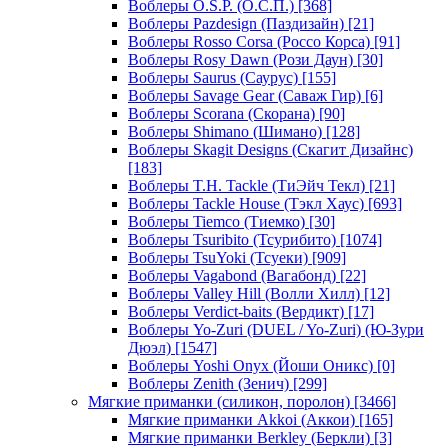
Воблеры O.S.P. (О.С.П.)
[368]
Воблеры Pazdesign (Паздизайн)
[21]
Воблеры Rosso Corsa (Россо Корса)
[91]
Воблеры Rosy Dawn (Рози Даун)
[30]
Воблеры Saurus (Саурус)
[155]
Воблеры Savage Gear (Саваж Гир)
[6]
Воблеры Scorana (Скорана)
[90]
Воблеры Shimano (Шимано)
[128]
Воблеры Skagit Designs (Скагит Дизайнс)
[183]
Воблеры T.H. Tackle (ТиЭйч Текл)
[21]
Воблеры Tackle House (Тэкл Хаус)
[693]
Воблеры Tiemco (Тиемко)
[30]
Воблеры Tsuribito (Тсурибито)
[1074]
Воблеры TsuYoki (Тсуеки)
[909]
Воблеры Vagabond (Вагабонд)
[22]
Воблеры Valley Hill (Волли Хилл)
[12]
Воблеры Verdict-baits (Вердикт)
[17]
Воблеры Yo-Zuri (DUEL / Yo-Zuri) (Ю-Зури
Дюэл)
[1547]
Воблеры Yoshi Onyx (Йоши Оникс)
[0]
Воблеры Zenith (Зенич)
[299]
Мягкие приманки (силикон, поролон)
[3466]
Мягкие приманки Akkoi (Аккои)
[165]
Мягкие приманки Berkley (Беркли)
[3]