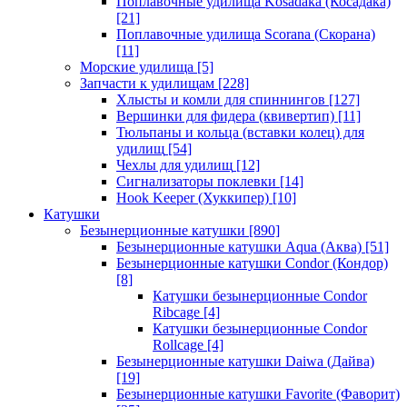
Поплавочные удилища Kosadaka (Косадака)
[21]
Поплавочные удилища Scorana (Скорана)
[11]
Морские удилища
[5]
Запчасти к удилищам
[228]
Хлысты и комли для спиннингов
[127]
Вершинки для фидера (квивертип)
[11]
Тюльпаны и кольца (вставки колец) для
удилищ
[54]
Чехлы для удилищ
[12]
Сигнализаторы поклевки
[14]
Hook Keeper (Хуккипер)
[10]
Катушки
Безынерционные катушки
[890]
Безынерционные катушки Aqua (Аква)
[51]
Безынерционные катушки Condor (Кондор)
[8]
Катушки безынерционные Condor
Ribcage
[4]
Катушки безынерционные Condor
Rollcage
[4]
Безынерционные катушки Daiwa (Дайва)
[19]
Безынерционные катушки Favorite (Фаворит)