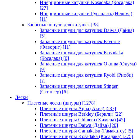
Инерционные катушки Kosadaka (Косадака)
[27]
Инерционные катушки Русснасть (Нельма)
[11]
Запасные шпули для катушек
[38]
Запасные шпули для катушек Daiwa (Дайва)
[5]
Запасные шпули для катушек Favorite
(Фаворит)
[11]
Запасные шпули для катушек Kosadaka
(Косадака)
[0]
Запасные шпули для катушек Okuma (Окума)
[9]
Запасные шпули для катушек Ryobi (Риоби)
[7]
Запасные шпули для катушек Stinger
(Стингер)
[6]
Лески
Плетеные лески (шнуры)
[1278]
Плетеные шнуры Aqua (Аква)
[537]
Плетеные шнуры Berkley (Беркли)
[22]
Плетеные шнуры Chimera (Химера)
[45]
Плетеные шнуры Daiwa (Дайва)
[20]
Плетеные шнуры Gamakatsu (Гамакатсу)
[5]
Плетеные шнуры Kosadaka (Косадака)
[375]