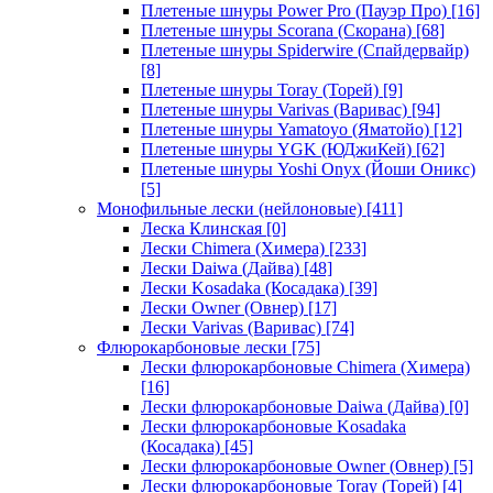
Плетеные шнуры Power Pro (Пауэр Про)
[16]
Плетеные шнуры Scorana (Скорана)
[68]
Плетеные шнуры Spiderwire (Спайдервайр)
[8]
Плетеные шнуры Toray (Торей)
[9]
Плетеные шнуры Varivas (Варивас)
[94]
Плетеные шнуры Yamatoyo (Яматойо)
[12]
Плетеные шнуры YGK (ЮДжиКей)
[62]
Плетеные шнуры Yoshi Onyx (Йоши Оникс)
[5]
Монофильные лески (нейлоновые)
[411]
Леска Клинская
[0]
Лески Chimera (Химера)
[233]
Лески Daiwa (Дайва)
[48]
Лески Kosadaka (Косадака)
[39]
Лески Owner (Овнер)
[17]
Лески Varivas (Варивас)
[74]
Флюрокарбоновые лески
[75]
Лески флюрокарбоновые Chimera (Химера)
[16]
Лески флюрокарбоновые Daiwa (Дайва)
[0]
Лески флюрокарбоновые Kosadaka
(Косадака)
[45]
Лески флюрокарбоновые Owner (Овнер)
[5]
Лески флюрокарбоновые Toray (Торей)
[4]