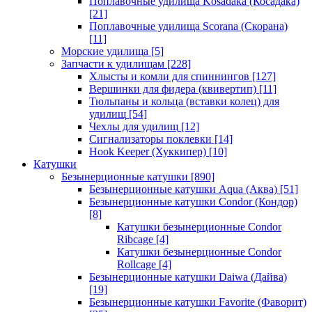
Поплавочные удилища Kosadaka (Косадака)
[21]
Поплавочные удилища Scorana (Скорана)
[11]
Морские удилища
[5]
Запчасти к удилищам
[228]
Хлысты и комли для спиннингов
[127]
Вершинки для фидера (квивертип)
[11]
Тюльпаны и кольца (вставки колец) для
удилищ
[54]
Чехлы для удилищ
[12]
Сигнализаторы поклевки
[14]
Hook Keeper (Хуккипер)
[10]
Катушки
Безынерционные катушки
[890]
Безынерционные катушки Aqua (Аква)
[51]
Безынерционные катушки Condor (Кондор)
[8]
Катушки безынерционные Condor
Ribcage
[4]
Катушки безынерционные Condor
Rollcage
[4]
Безынерционные катушки Daiwa (Дайва)
[19]
Безынерционные катушки Favorite (Фаворит)