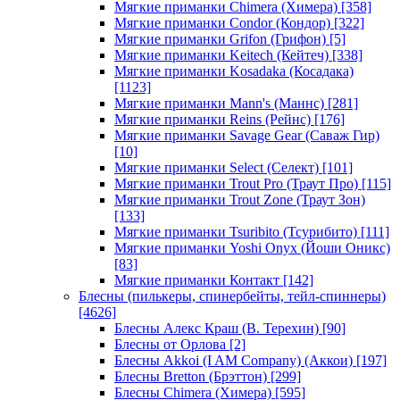
Мягкие приманки Chimera (Химера)
[358]
Мягкие приманки Condor (Кондор)
[322]
Мягкие приманки Grifon (Грифон)
[5]
Мягкие приманки Keitech (Кейтеч)
[338]
Мягкие приманки Kosadaka (Косадака)
[1123]
Мягкие приманки Mann's (Маннс)
[281]
Мягкие приманки Reins (Рейнс)
[176]
Мягкие приманки Savage Gear (Саваж Гир)
[10]
Мягкие приманки Select (Селект)
[101]
Мягкие приманки Trout Pro (Траут Про)
[115]
Мягкие приманки Trout Zone (Траут Зон)
[133]
Мягкие приманки Tsuribito (Тсурибито)
[111]
Мягкие приманки Yoshi Onyx (Йоши Оникс)
[83]
Мягкие приманки Контакт
[142]
Блесны (пилькеры, спинербейты, тейл-спиннеры)
[4626]
Блесны Алекс Краш (В. Терехин)
[90]
Блесны от Орлова
[2]
Блесны Akkoi (I AM Company) (Аккои)
[197]
Блесны Bretton (Брэттон)
[299]
Блесны Chimera (Химера)
[595]