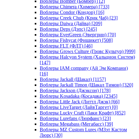
Воблеры Bomber (Бомбер)
[12]
Воблеры Chimera (Химера)
[733]
Воблеры Condor (Кондор)
[16]
Воблеры Creek Chub (Крик Чаб)
[23]
Воблеры Daiwa (Дайва)
[209]
Воблеры Deps (Дэпс)
[245]
Воблеры EverGreen (Эвергрин)
[70]
Воблеры Fishycat (Фишикет)
[508]
Воблеры FLT (ФЛТ)
[46]
Воблеры Grows Culture (Гровс Культур)
[999]
Воблеры Halcyon System (Хальцион Систем)
[147]
Воблеры IAM company (Ай Эм Компани)
[16]
Воблеры Jackall (Шакал)
[1157]
Воблеры Jackall Timon (Шакал Тимон)
[320]
Воблеры Jackson (Джэксон)
[178]
Воблеры Kosadaka (Косадака)
[2345]
Воблеры Little Jack (Литтл Джэк)
[66]
Воблеры LiveTarget (ЛайвТаргет)
[0]
Воблеры Lucky Craft (Лаки Крафт)
[852]
Воблеры Lurefans (Люрфанс)
[23]
Воблеры Megabass (Мегабасс)
[39]
Воблеры MZ Custom Lures (МЗэт Кастом
Люрс)
[30]