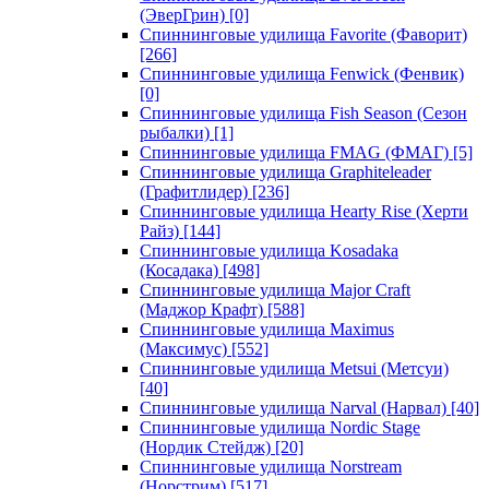
(ЭверГрин)
[0]
Спиннинговые удилища Favorite (Фаворит)
[266]
Спиннинговые удилища Fenwick (Фенвик)
[0]
Спиннинговые удилища Fish Season (Сезон
рыбалки)
[1]
Спиннинговые удилища FMAG (ФМАГ)
[5]
Спиннинговые удилища Graphiteleader
(Графитлидер)
[236]
Спиннинговые удилища Hearty Rise (Херти
Райз)
[144]
Спиннинговые удилища Kosadaka
(Косадака)
[498]
Спиннинговые удилища Major Craft
(Маджор Крафт)
[588]
Спиннинговые удилища Maximus
(Максимус)
[552]
Спиннинговые удилища Metsui (Метсуи)
[40]
Спиннинговые удилища Narval (Нарвал)
[40]
Спиннинговые удилища Nordic Stage
(Нордик Стейдж)
[20]
Спиннинговые удилища Norstream
(Норстрим)
[517]