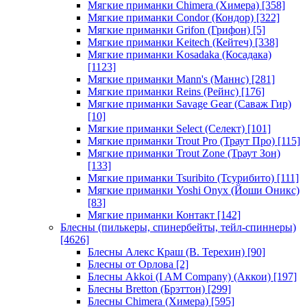
Мягкие приманки Chimera (Химера)
[358]
Мягкие приманки Condor (Кондор)
[322]
Мягкие приманки Grifon (Грифон)
[5]
Мягкие приманки Keitech (Кейтеч)
[338]
Мягкие приманки Kosadaka (Косадака)
[1123]
Мягкие приманки Mann's (Маннс)
[281]
Мягкие приманки Reins (Рейнс)
[176]
Мягкие приманки Savage Gear (Саваж Гир)
[10]
Мягкие приманки Select (Селект)
[101]
Мягкие приманки Trout Pro (Траут Про)
[115]
Мягкие приманки Trout Zone (Траут Зон)
[133]
Мягкие приманки Tsuribito (Тсурибито)
[111]
Мягкие приманки Yoshi Onyx (Йоши Оникс)
[83]
Мягкие приманки Контакт
[142]
Блесны (пилькеры, спинербейты, тейл-спиннеры)
[4626]
Блесны Алекс Краш (В. Терехин)
[90]
Блесны от Орлова
[2]
Блесны Akkoi (I AM Company) (Аккои)
[197]
Блесны Bretton (Брэттон)
[299]
Блесны Chimera (Химера)
[595]