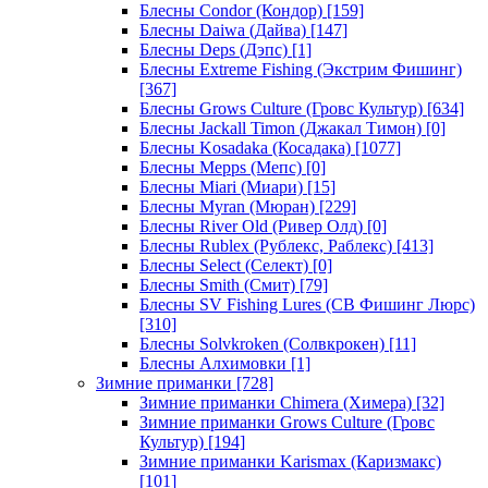
Блесны Condor (Кондор)
[159]
Блесны Daiwa (Дайва)
[147]
Блесны Deps (Дэпс)
[1]
Блесны Extreme Fishing (Экстрим Фишинг)
[367]
Блесны Grows Culture (Гровс Культур)
[634]
Блесны Jackall Timon (Джакал Тимон)
[0]
Блесны Kosadaka (Косадака)
[1077]
Блесны Mepps (Мепс)
[0]
Блесны Miari (Миари)
[15]
Блесны Myran (Мюран)
[229]
Блесны River Old (Ривер Олд)
[0]
Блесны Rublex (Рублекс, Раблекс)
[413]
Блесны Select (Селект)
[0]
Блесны Smith (Смит)
[79]
Блесны SV Fishing Lures (СВ Фишинг Люрс)
[310]
Блесны Solvkroken (Солвкрокен)
[11]
Блесны Алхимовки
[1]
Зимние приманки
[728]
Зимние приманки Chimera (Химера)
[32]
Зимние приманки Grows Culture (Гровс
Культур)
[194]
Зимние приманки Karismax (Каризмакс)
[101]