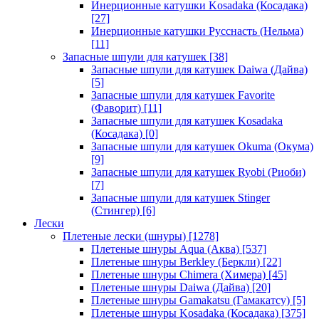
Инерционные катушки Kosadaka (Косадака)
[27]
Инерционные катушки Русснасть (Нельма)
[11]
Запасные шпули для катушек
[38]
Запасные шпули для катушек Daiwa (Дайва)
[5]
Запасные шпули для катушек Favorite
(Фаворит)
[11]
Запасные шпули для катушек Kosadaka
(Косадака)
[0]
Запасные шпули для катушек Okuma (Окума)
[9]
Запасные шпули для катушек Ryobi (Риоби)
[7]
Запасные шпули для катушек Stinger
(Стингер)
[6]
Лески
Плетеные лески (шнуры)
[1278]
Плетеные шнуры Aqua (Аква)
[537]
Плетеные шнуры Berkley (Беркли)
[22]
Плетеные шнуры Chimera (Химера)
[45]
Плетеные шнуры Daiwa (Дайва)
[20]
Плетеные шнуры Gamakatsu (Гамакатсу)
[5]
Плетеные шнуры Kosadaka (Косадака)
[375]