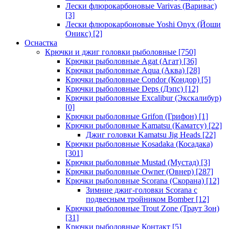
Лески флюрокарбоновые Varivas (Варивас)
[3]
Лески флюрокарбоновые Yoshi Onyx (Йоши
Оникс)
[2]
Оснастка
Крючки и джиг головки рыболовные
[750]
Крючки рыболовные Agat (Агат)
[36]
Крючки рыболовные Aqua (Аква)
[28]
Крючки рыболовные Condor (Кондор)
[5]
Крючки рыболовные Deps (Дэпс)
[12]
Крючки рыболовные Excalibur (Экскалибур)
[0]
Крючки рыболовные Grifon (Грифон)
[1]
Крючки рыболовные Kamatsu (Каматсу)
[22]
Джиг головки Kamatsu Jig Heads
[22]
Крючки рыболовные Kosadaka (Косадака)
[301]
Крючки рыболовные Mustad (Мустад)
[3]
Крючки рыболовные Owner (Овнер)
[287]
Крючки рыболовные Scorana (Скорана)
[12]
Зимние джиг-головки Scorana с
подвесным тройником Bomber
[12]
Крючки рыболовные Trout Zone (Траут Зон)
[31]
Крючки рыболовные Контакт
[5]