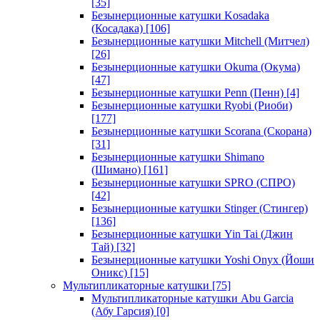
[35]
Безынерционные катушки Kosadaka
(Косадака)
[106]
Безынерционные катушки Mitchell (Митчел)
[26]
Безынерционные катушки Okuma (Окума)
[47]
Безынерционные катушки Penn (Пенн)
[4]
Безынерционные катушки Ryobi (Риоби)
[177]
Безынерционные катушки Scorana (Скорана)
[31]
Безынерционные катушки Shimano
(Шимано)
[161]
Безынерционные катушки SPRO (СПРО)
[42]
Безынерционные катушки Stinger (Стингер)
[136]
Безынерционные катушки Yin Tai (Джин
Тай)
[32]
Безынерционные катушки Yoshi Onyx (Йоши
Оникс)
[15]
Мультипликаторные катушки
[75]
Мультипликаторные катушки Abu Garcia
(Абу Гарсия)
[0]