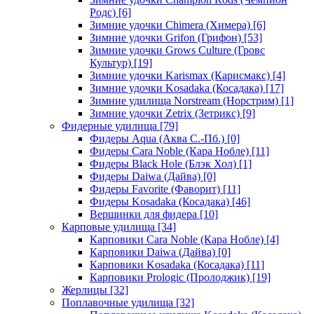
Родс)
[6]
Зимние удочки Chimera (Химера)
[6]
Зимние удочки Grifon (Грифон)
[53]
Зимние удочки Grows Culture (Гровс
Культур)
[19]
Зимние удочки Karismax (Карисмакс)
[4]
Зимние удочки Kosadaka (Косадака)
[17]
Зимние удилища Norstream (Норстрим)
[1]
Зимние удочки Zetrix (Зетрикс)
[9]
Фидерные удилища
[79]
Фидеры Aqua (Аква С.-Пб.)
[0]
Фидеры Cara Noble (Кара Нобле)
[11]
Фидеры Black Hole (Блэк Хол)
[1]
Фидеры Daiwa (Дайва)
[0]
Фидеры Favorite (Фаворит)
[11]
Фидеры Kosadaka (Косадака)
[46]
Вершинки для фидера
[10]
Карповые удилища
[34]
Карповики Cara Noble (Кара Нобле)
[4]
Карповики Daiwa (Дайва)
[0]
Карповики Kosadaka (Косадака)
[11]
Карповики Prologic (Пролоджик)
[19]
Жерлицы
[32]
Поплавочные удилища
[32]