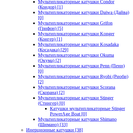
Мультипликаторные катушки Condor
(Кондор)
[1]
Мультипликаторные катушки Daiwa (Дайва)
[0]
Мультипликаторные катушки Grifon
(Грифон)
[5]
Мультипликаторные катушки Konger
(Конгер)
[1]
Мультипликаторные катушки Kosadaka
(Косадака)
[29]
Мультипликаторные катушки Okuma
(Окума)
[2]
Мультипликаторные катушки Penn (Пенн)
[0]
Мультипликаторные катушки Ryobi (Риоби)
[2]
Мультипликаторные катушки Scorana
(Скорана)
[2]
Мультипликаторные катушки Stinger
(Стингер)
[0]
Катушки мультипликаторные Stinger
PowerAge Boat
[0]
Мультипликаторные катушки Shimano
(Шимано)
[33]
Инерционные катушки
[38]