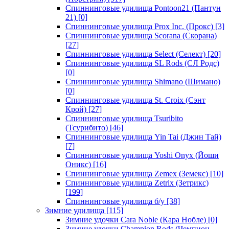
Спиннинговые удилища Pontoon21 (Пантун
21)
[0]
Спиннинговые удилища Prox Inc. (Прокс)
[3]
Спиннинговые удилища Scorana (Скорана)
[27]
Спиннинговые удилища Select (Селект)
[20]
Спиннинговые удилища SL Rods (СЛ Родс)
[0]
Спиннинговые удилища Shimano (Шимано)
[0]
Спиннинговые удилища St. Croix (Сэнт
Крой)
[27]
Спиннинговые удилища Tsuribito
(Тсурибито)
[46]
Спиннинговые удилища Yin Tai (Джин Тай)
[7]
Спиннинговые удилища Yoshi Onyx (Йоши
Оникс)
[16]
Спиннинговые удилища Zemex (Земекс)
[10]
Спиннинговые удилища Zetrix (Зетрикс)
[199]
Спиннинговые удилища б/у
[38]
Зимние удилища
[115]
Зимние удочки Cara Noble (Кара Нобле)
[0]
Зимние удочки Champion Rods (Чемпион