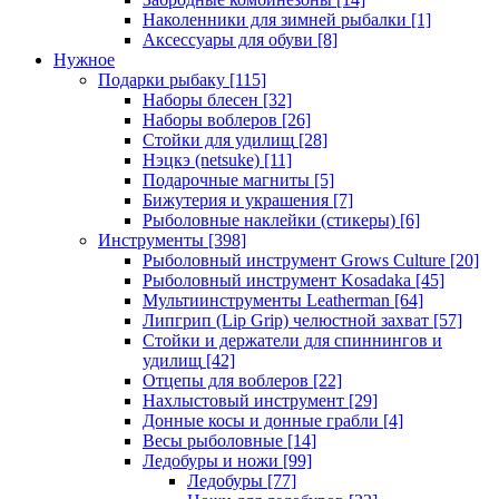
Наколенники для зимней рыбалки
[1]
Аксессуары для обуви
[8]
Нужное
Подарки рыбаку
[115]
Наборы блесен
[32]
Наборы воблеров
[26]
Стойки для удилищ
[28]
Нэцкэ (netsuke)
[11]
Подарочные магниты
[5]
Бижутерия и украшения
[7]
Рыболовные наклейки (стикеры)
[6]
Инструменты
[398]
Рыболовный инструмент Grows Culture
[20]
Рыболовный инструмент Kosadaka
[45]
Мультиинструменты Leatherman
[64]
Липгрип (Lip Grip) челюстной захват
[57]
Стойки и держатели для спиннингов и
удилищ
[42]
Отцепы для воблеров
[22]
Нахлыстовый инструмент
[29]
Донные косы и донные грабли
[4]
Весы рыболовные
[14]
Ледобуры и ножи
[99]
Ледобуры
[77]