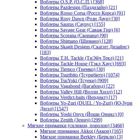
Воблеры O.S.P. (О.С.П.)
[368]
Воблеры Pazdesign (Паздизайн)
[21]
Воблеры Rosso Corsa (Россо Корса)
[91]
Воблеры Rosy Dawn (Рози Даун)
[30]
Воблеры Saurus (Саурус)
[155]
Воблеры Savage Gear (Саваж Гир)
[6]
Воблеры Scorana (Скорана)
[90]
Воблеры Shimano (Шимано)
[128]
Воблеры Skagit Designs (Скагит Дизайнс)
[183]
Воблеры T.H. Tackle (ТиЭйч Текл)
[21]
Воблеры Tackle House (Тэкл Хаус)
[693]
Воблеры Tiemco (Тиемко)
[30]
Воблеры Tsuribito (Тсурибито)
[1074]
Воблеры TsuYoki (Тсуеки)
[909]
Воблеры Vagabond (Вагабонд)
[22]
Воблеры Valley Hill (Волли Хилл)
[12]
Воблеры Verdict-baits (Вердикт)
[17]
Воблеры Yo-Zuri (DUEL / Yo-Zuri) (Ю-Зури
Дюэл)
[1547]
Воблеры Yoshi Onyx (Йоши Оникс)
[0]
Воблеры Zenith (Зенич)
[299]
Мягкие приманки (силикон, поролон)
[3466]
Мягкие приманки Akkoi (Аккои)
[165]
Мягкие приманки Berkley (Беркли)
[3]