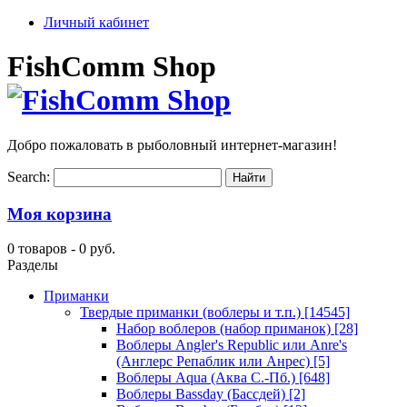
Личный кабинет
FishComm Shop
Добро пожаловать в рыболовный интернет-магазин!
Search:
Моя корзина
0 товаров -
0 руб.
Разделы
Приманки
Твердые приманки (воблеры и т.п.)
[14545]
Набор воблеров (набор приманок)
[28]
Воблеры Angler's Republic или Anre's
(Англерс Репаблик или Анрес)
[5]
Воблеры Aqua (Аква С.-Пб.)
[648]
Воблеры Bassday (Бассдей)
[2]