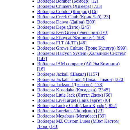
Воблеры Bomber (Бомбер)
[12]
Воблеры Chimera (Химера)
[733]
Воблеры Condor (Кондор)
[16]
Воблеры Creek Chub (Крик Чаб)
[23]
Воблеры Daiwa (Дайва)
[209]
Воблеры Deps (Дэпс)
[245]
Воблеры EverGreen (Эвергрин)
[70]
Воблеры Fishycat (Фишикет)
[508]
Воблеры FLT (ФЛТ)
[46]
Воблеры Grows Culture (Гровс Культур)
[999]
Воблеры Halcyon System (Хальцион Систем)
[147]
Воблеры IAM company (Ай Эм Компани)
[16]
Воблеры Jackall (Шакал)
[1157]
Воблеры Jackall Timon (Шакал Тимон)
[320]
Воблеры Jackson (Джэксон)
[178]
Воблеры Kosadaka (Косадака)
[2345]
Воблеры Little Jack (Литтл Джэк)
[66]
Воблеры LiveTarget (ЛайвТаргет)
[0]
Воблеры Lucky Craft (Лаки Крафт)
[852]
Воблеры Lurefans (Люрфанс)
[23]
Воблеры Megabass (Мегабасс)
[39]
Воблеры MZ Custom Lures (МЗэт Кастом
Люрс)
[30]