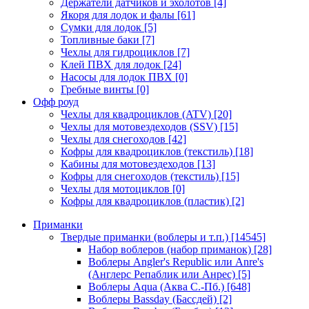
Держатели датчиков и эхолотов
[4]
Якоря для лодок и фалы
[61]
Сумки для лодок
[5]
Топливные баки
[7]
Чехлы для гидроциклов
[7]
Клей ПВХ для лодок
[24]
Насосы для лодок ПВХ
[0]
Гребные винты
[0]
Офф роуд
Чехлы для квадроциклов (ATV)
[20]
Чехлы для мотовездеходов (SSV)
[15]
Чехлы для снегоходов
[42]
Кофры для квадроциклов (текстиль)
[18]
Кабины для мотовездеходов
[13]
Кофры для снегоходов (текстиль)
[15]
Чехлы для мотоциклов
[0]
Кофры для квадроциклов (пластик)
[2]
Приманки
Твердые приманки (воблеры и т.п.)
[14545]
Набор воблеров (набор приманок)
[28]
Воблеры Angler's Republic или Anre's
(Англерс Репаблик или Анрес)
[5]
Воблеры Aqua (Аква С.-Пб.)
[648]
Воблеры Bassday (Бассдей)
[2]