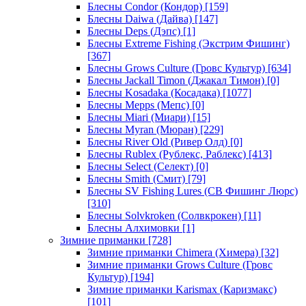
Блесны Condor (Кондор)
[159]
Блесны Daiwa (Дайва)
[147]
Блесны Deps (Дэпс)
[1]
Блесны Extreme Fishing (Экстрим Фишинг)
[367]
Блесны Grows Culture (Гровс Культур)
[634]
Блесны Jackall Timon (Джакал Тимон)
[0]
Блесны Kosadaka (Косадака)
[1077]
Блесны Mepps (Мепс)
[0]
Блесны Miari (Миари)
[15]
Блесны Myran (Мюран)
[229]
Блесны River Old (Ривер Олд)
[0]
Блесны Rublex (Рублекс, Раблекс)
[413]
Блесны Select (Селект)
[0]
Блесны Smith (Смит)
[79]
Блесны SV Fishing Lures (СВ Фишинг Люрс)
[310]
Блесны Solvkroken (Солвкрокен)
[11]
Блесны Алхимовки
[1]
Зимние приманки
[728]
Зимние приманки Chimera (Химера)
[32]
Зимние приманки Grows Culture (Гровс
Культур)
[194]
Зимние приманки Karismax (Каризмакс)
[101]