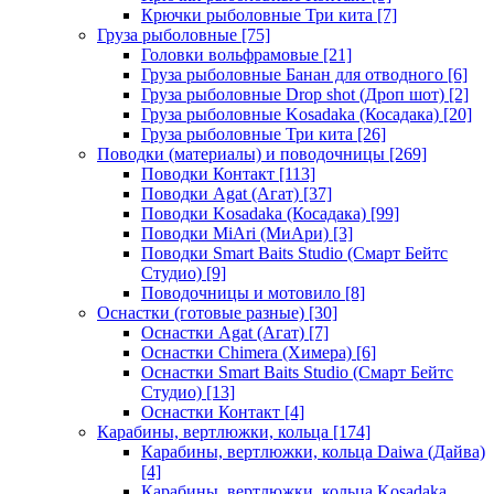
Крючки рыболовные Три кита
[7]
Груза рыболовные
[75]
Головки вольфрамовые
[21]
Груза рыболовные Банан для отводного
[6]
Груза рыболовные Drop shot (Дроп шот)
[2]
Груза рыболовные Kosadaka (Косадака)
[20]
Груза рыболовные Три кита
[26]
Поводки (материалы) и поводочницы
[269]
Поводки Контакт
[113]
Поводки Agat (Агат)
[37]
Поводки Kosadaka (Косадака)
[99]
Поводки MiAri (МиАри)
[3]
Поводки Smart Baits Studio (Смарт Бейтс
Студио)
[9]
Поводочницы и мотовило
[8]
Оснастки (готовые разные)
[30]
Оснастки Agat (Агат)
[7]
Оснастки Chimera (Химера)
[6]
Оснастки Smart Baits Studio (Смарт Бейтс
Студио)
[13]
Оснастки Контакт
[4]
Карабины, вертлюжки, кольца
[174]
Карабины, вертлюжки, кольца Daiwa (Дайва)
[4]
Карабины, вертлюжки, кольца Kosadaka