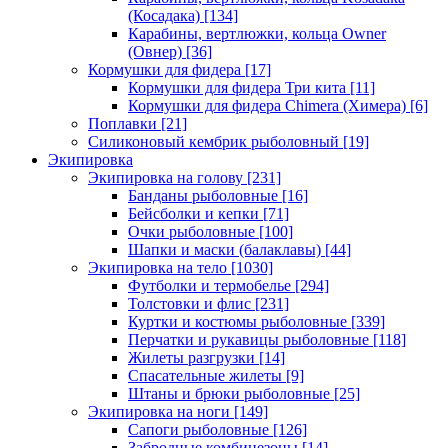
(Косадака)
[134]
Карабины, вертлюжки, кольца Owner
(Овнер)
[36]
Кормушки для фидера
[17]
Кормушки для фидера Три кита
[11]
Кормушки для фидера Chimera (Химера)
[6]
Поплавки
[21]
Силиконовый кембрик рыболовный
[19]
Экипировка
Экипировка на голову
[231]
Банданы рыболовные
[16]
Бейсболки и кепки
[71]
Очки рыболовные
[100]
Шапки и маски (балаклавы)
[44]
Экипировка на тело
[1030]
Футболки и термобелье
[294]
Толстовки и флис
[231]
Куртки и костюмы рыболовные
[339]
Перчатки и рукавицы рыболовные
[118]
Жилеты разгрузки
[14]
Спасательные жилеты
[9]
Штаны и брюки рыболовные
[25]
Экипировка на ноги
[149]
Сапоги рыболовные
[126]
Забродные комбинезоны
[14]