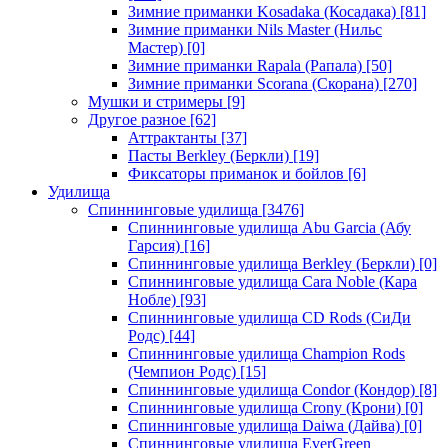
Зимние приманки Kosadaka (Косадака)
[81]
Зимние приманки Nils Master (Нильс
Мастер)
[0]
Зимние приманки Rapala (Рапала)
[50]
Зимние приманки Scorana (Скорана)
[270]
Мушки и стримеры
[9]
Другое разное
[62]
Аттрактанты
[37]
Пасты Berkley (Беркли)
[19]
Фиксаторы приманок и бойлов
[6]
Удилища
Спиннинговые удилища
[3476]
Спиннинговые удилища Abu Garcia (Абу
Гарсия)
[16]
Спиннинговые удилища Berkley (Беркли)
[0]
Спиннинговые удилища Cara Noble (Кара
Нобле)
[93]
Спиннинговые удилища CD Rods (СиДи
Родс)
[44]
Спиннинговые удилища Champion Rods
(Чемпион Родс)
[15]
Спиннинговые удилища Condor (Кондор)
[8]
Спиннинговые удилища Crony (Крони)
[0]
Спиннинговые удилища Daiwa (Дайва)
[0]
Спиннинговые удилища EverGreen