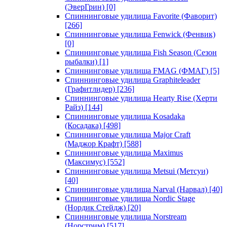
(ЭверГрин)
[0]
Спиннинговые удилища Favorite (Фаворит)
[266]
Спиннинговые удилища Fenwick (Фенвик)
[0]
Спиннинговые удилища Fish Season (Сезон
рыбалки)
[1]
Спиннинговые удилища FMAG (ФМАГ)
[5]
Спиннинговые удилища Graphiteleader
(Графитлидер)
[236]
Спиннинговые удилища Hearty Rise (Херти
Райз)
[144]
Спиннинговые удилища Kosadaka
(Косадака)
[498]
Спиннинговые удилища Major Craft
(Маджор Крафт)
[588]
Спиннинговые удилища Maximus
(Максимус)
[552]
Спиннинговые удилища Metsui (Метсуи)
[40]
Спиннинговые удилища Narval (Нарвал)
[40]
Спиннинговые удилища Nordic Stage
(Нордик Стейдж)
[20]
Спиннинговые удилища Norstream
(Норстрим)
[517]