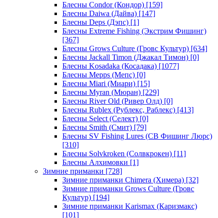
Блесны Condor (Кондор)
[159]
Блесны Daiwa (Дайва)
[147]
Блесны Deps (Дэпс)
[1]
Блесны Extreme Fishing (Экстрим Фишинг)
[367]
Блесны Grows Culture (Гровс Культур)
[634]
Блесны Jackall Timon (Джакал Тимон)
[0]
Блесны Kosadaka (Косадака)
[1077]
Блесны Mepps (Мепс)
[0]
Блесны Miari (Миари)
[15]
Блесны Myran (Мюран)
[229]
Блесны River Old (Ривер Олд)
[0]
Блесны Rublex (Рублекс, Раблекс)
[413]
Блесны Select (Селект)
[0]
Блесны Smith (Смит)
[79]
Блесны SV Fishing Lures (СВ Фишинг Люрс)
[310]
Блесны Solvkroken (Солвкрокен)
[11]
Блесны Алхимовки
[1]
Зимние приманки
[728]
Зимние приманки Chimera (Химера)
[32]
Зимние приманки Grows Culture (Гровс
Культур)
[194]
Зимние приманки Karismax (Каризмакс)
[101]