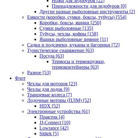
Ножи для ледобуров
[22]
Принадлежности для ледобуров
[0]
Другие разные рыболовные инструменты
[2]
Емкости (коробки, сумки, боксы, тубусы)
[554]
Коробки, боксы, ящики
[250]
Сумки рыболовные
[135]
Тубусы, чехлы, кофры
[158]
Ящики рыболовные зимние
[11]
Садки и подсачеки, куканы и багорики
[72]
Туристическое снаряжение
[63]
Посуда
[63]
Термосы и термокружки,
термоконтейнеры
[63]
Разное
[53]
Флот
Чехлы для моторов
[23]
Чехлы для лодок
[9]
Транцевые колеса
[7]
Лодочные моторы (ПЛМ)
[52]
HDX
[52]
Электронные устройства
[61]
Практик
[4]
JJ-Connect
[10]
Lowrance
[42]
Sititek
[5]