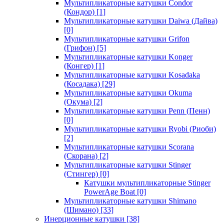
Мультипликаторные катушки Condor
(Кондор)
[1]
Мультипликаторные катушки Daiwa (Дайва)
[0]
Мультипликаторные катушки Grifon
(Грифон)
[5]
Мультипликаторные катушки Konger
(Конгер)
[1]
Мультипликаторные катушки Kosadaka
(Косадака)
[29]
Мультипликаторные катушки Okuma
(Окума)
[2]
Мультипликаторные катушки Penn (Пенн)
[0]
Мультипликаторные катушки Ryobi (Риоби)
[2]
Мультипликаторные катушки Scorana
(Скорана)
[2]
Мультипликаторные катушки Stinger
(Стингер)
[0]
Катушки мультипликаторные Stinger
PowerAge Boat
[0]
Мультипликаторные катушки Shimano
(Шимано)
[33]
Инерционные катушки
[38]