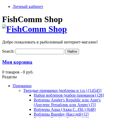
Личный кабинет
FishComm Shop
Добро пожаловать в рыболовный интернет-магазин!
Search:
Моя корзина
0 товаров -
0 руб.
Разделы
Приманки
Твердые приманки (воблеры и т.п.)
[14545]
Набор воблеров (набор приманок)
[28]
Воблеры Angler's Republic или Anre's
(Англерс Репаблик или Анрес)
[5]
Воблеры Aqua (Аква С.-Пб.)
[648]
Воблеры Bassday (Бассдей)
[2]