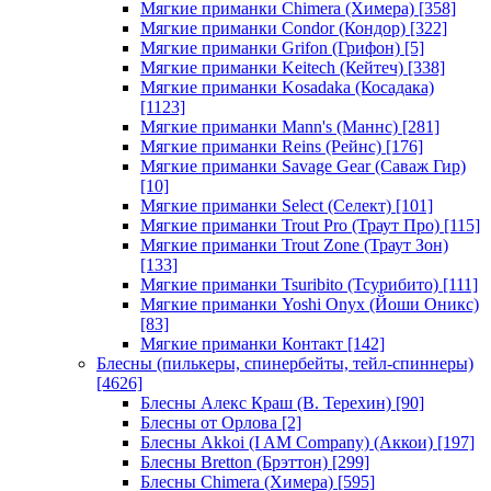
Мягкие приманки Chimera (Химера)
[358]
Мягкие приманки Condor (Кондор)
[322]
Мягкие приманки Grifon (Грифон)
[5]
Мягкие приманки Keitech (Кейтеч)
[338]
Мягкие приманки Kosadaka (Косадака)
[1123]
Мягкие приманки Mann's (Маннс)
[281]
Мягкие приманки Reins (Рейнс)
[176]
Мягкие приманки Savage Gear (Саваж Гир)
[10]
Мягкие приманки Select (Селект)
[101]
Мягкие приманки Trout Pro (Траут Про)
[115]
Мягкие приманки Trout Zone (Траут Зон)
[133]
Мягкие приманки Tsuribito (Тсурибито)
[111]
Мягкие приманки Yoshi Onyx (Йоши Оникс)
[83]
Мягкие приманки Контакт
[142]
Блесны (пилькеры, спинербейты, тейл-спиннеры)
[4626]
Блесны Алекс Краш (В. Терехин)
[90]
Блесны от Орлова
[2]
Блесны Akkoi (I AM Company) (Аккои)
[197]
Блесны Bretton (Брэттон)
[299]
Блесны Chimera (Химера)
[595]