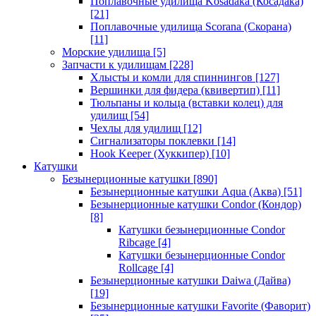
Поплавочные удилища Kosadaka (Косадака)
[21]
Поплавочные удилища Scorana (Скорана)
[11]
Морские удилища
[5]
Запчасти к удилищам
[228]
Хлысты и комли для спиннингов
[127]
Вершинки для фидера (квивертип)
[11]
Тюльпаны и кольца (вставки колец) для
удилищ
[54]
Чехлы для удилищ
[12]
Сигнализаторы поклевки
[14]
Hook Keeper (Хуккипер)
[10]
Катушки
Безынерционные катушки
[890]
Безынерционные катушки Aqua (Аква)
[51]
Безынерционные катушки Condor (Кондор)
[8]
Катушки безынерционные Condor
Ribcage
[4]
Катушки безынерционные Condor
Rollcage
[4]
Безынерционные катушки Daiwa (Дайва)
[19]
Безынерционные катушки Favorite (Фаворит)