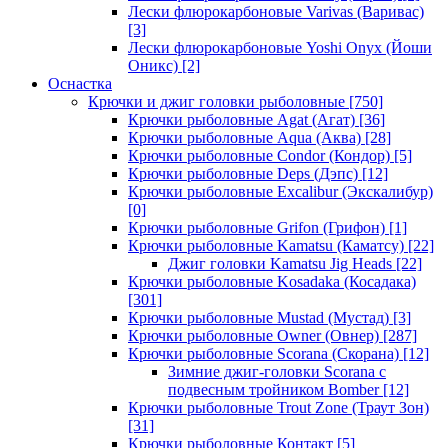
Лески флюрокарбоновые Varivas (Варивас)
[3]
Лески флюрокарбоновые Yoshi Onyx (Йоши
Оникс)
[2]
Оснастка
Крючки и джиг головки рыболовные
[750]
Крючки рыболовные Agat (Агат)
[36]
Крючки рыболовные Aqua (Аква)
[28]
Крючки рыболовные Condor (Кондор)
[5]
Крючки рыболовные Deps (Дэпс)
[12]
Крючки рыболовные Excalibur (Экскалибур)
[0]
Крючки рыболовные Grifon (Грифон)
[1]
Крючки рыболовные Kamatsu (Каматсу)
[22]
Джиг головки Kamatsu Jig Heads
[22]
Крючки рыболовные Kosadaka (Косадака)
[301]
Крючки рыболовные Mustad (Мустад)
[3]
Крючки рыболовные Owner (Овнер)
[287]
Крючки рыболовные Scorana (Скорана)
[12]
Зимние джиг-головки Scorana с
подвесным тройником Bomber
[12]
Крючки рыболовные Trout Zone (Траут Зон)
[31]
Крючки рыболовные Контакт
[5]