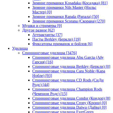
Зимние приманки Kosadaka (Косадака)
[81]
Зимние приманки Nils Master (Нильс
Мастер)
[0]
Зимние приманки Rapala (Рапала)
[50]
Зимние приманки Scorana (Скорана)
[270]
Мушки и стримеры
[9]
Другое разное
[62]
Аттрактанты
[37]
Пасты Berkley (Беркли)
[19]
Фиксаторы приманок и бойлов
[6]
Удилища
Спиннинговые удилища
[3476]
Спиннинговые удилища Abu Garcia (Абу
Гарсия)
[16]
Спиннинговые удилища Berkley (Беркли)
[0]
Спиннинговые удилища Cara Noble (Кара
Нобле)
[93]
Спиннинговые удилища CD Rods (СиДи
Родс)
[44]
Спиннинговые удилища Champion Rods
(Чемпион Родс)
[15]
Спиннинговые удилища Condor (Кондор)
[8]
Спиннинговые удилища Crony (Крони)
[0]
Спиннинговые удилища Daiwa (Дайва)
[0]
Спиннинговые удилища EverGreen