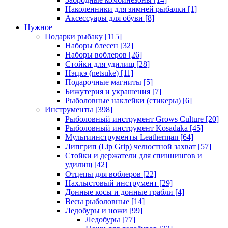
Наколенники для зимней рыбалки
[1]
Аксессуары для обуви
[8]
Нужное
Подарки рыбаку
[115]
Наборы блесен
[32]
Наборы воблеров
[26]
Стойки для удилищ
[28]
Нэцкэ (netsuke)
[11]
Подарочные магниты
[5]
Бижутерия и украшения
[7]
Рыболовные наклейки (стикеры)
[6]
Инструменты
[398]
Рыболовный инструмент Grows Culture
[20]
Рыболовный инструмент Kosadaka
[45]
Мультиинструменты Leatherman
[64]
Липгрип (Lip Grip) челюстной захват
[57]
Стойки и держатели для спиннингов и
удилищ
[42]
Отцепы для воблеров
[22]
Нахлыстовый инструмент
[29]
Донные косы и донные грабли
[4]
Весы рыболовные
[14]
Ледобуры и ножи
[99]
Ледобуры
[77]