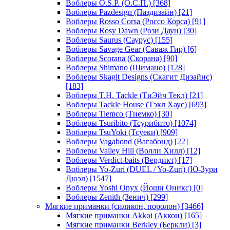
Воблеры O.S.P. (О.С.П.)
[368]
Воблеры Pazdesign (Паздизайн)
[21]
Воблеры Rosso Corsa (Россо Корса)
[91]
Воблеры Rosy Dawn (Рози Даун)
[30]
Воблеры Saurus (Саурус)
[155]
Воблеры Savage Gear (Саваж Гир)
[6]
Воблеры Scorana (Скорана)
[90]
Воблеры Shimano (Шимано)
[128]
Воблеры Skagit Designs (Скагит Дизайнс)
[183]
Воблеры T.H. Tackle (ТиЭйч Текл)
[21]
Воблеры Tackle House (Тэкл Хаус)
[693]
Воблеры Tiemco (Тиемко)
[30]
Воблеры Tsuribito (Тсурибито)
[1074]
Воблеры TsuYoki (Тсуеки)
[909]
Воблеры Vagabond (Вагабонд)
[22]
Воблеры Valley Hill (Волли Хилл)
[12]
Воблеры Verdict-baits (Вердикт)
[17]
Воблеры Yo-Zuri (DUEL / Yo-Zuri) (Ю-Зури
Дюэл)
[1547]
Воблеры Yoshi Onyx (Йоши Оникс)
[0]
Воблеры Zenith (Зенич)
[299]
Мягкие приманки (силикон, поролон)
[3466]
Мягкие приманки Akkoi (Аккои)
[165]
Мягкие приманки Berkley (Беркли)
[3]