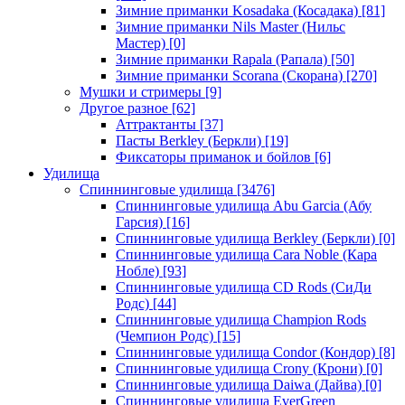
Зимние приманки Kosadaka (Косадака)
[81]
Зимние приманки Nils Master (Нильс
Мастер)
[0]
Зимние приманки Rapala (Рапала)
[50]
Зимние приманки Scorana (Скорана)
[270]
Мушки и стримеры
[9]
Другое разное
[62]
Аттрактанты
[37]
Пасты Berkley (Беркли)
[19]
Фиксаторы приманок и бойлов
[6]
Удилища
Спиннинговые удилища
[3476]
Спиннинговые удилища Abu Garcia (Абу
Гарсия)
[16]
Спиннинговые удилища Berkley (Беркли)
[0]
Спиннинговые удилища Cara Noble (Кара
Нобле)
[93]
Спиннинговые удилища CD Rods (СиДи
Родс)
[44]
Спиннинговые удилища Champion Rods
(Чемпион Родс)
[15]
Спиннинговые удилища Condor (Кондор)
[8]
Спиннинговые удилища Crony (Крони)
[0]
Спиннинговые удилища Daiwa (Дайва)
[0]
Спиннинговые удилища EverGreen