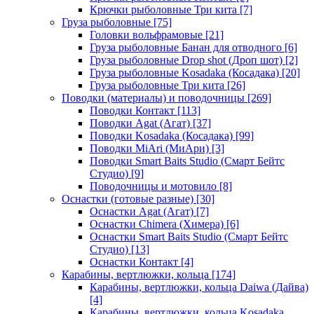
Крючки рыболовные Три кита
[7]
Груза рыболовные
[75]
Головки вольфрамовые
[21]
Груза рыболовные Банан для отводного
[6]
Груза рыболовные Drop shot (Дроп шот)
[2]
Груза рыболовные Kosadaka (Косадака)
[20]
Груза рыболовные Три кита
[26]
Поводки (материалы) и поводочницы
[269]
Поводки Контакт
[113]
Поводки Agat (Агат)
[37]
Поводки Kosadaka (Косадака)
[99]
Поводки MiAri (МиАри)
[3]
Поводки Smart Baits Studio (Смарт Бейтс
Студио)
[9]
Поводочницы и мотовило
[8]
Оснастки (готовые разные)
[30]
Оснастки Agat (Агат)
[7]
Оснастки Chimera (Химера)
[6]
Оснастки Smart Baits Studio (Смарт Бейтс
Студио)
[13]
Оснастки Контакт
[4]
Карабины, вертлюжки, кольца
[174]
Карабины, вертлюжки, кольца Daiwa (Дайва)
[4]
Карабины, вертлюжки, кольца Kosadaka