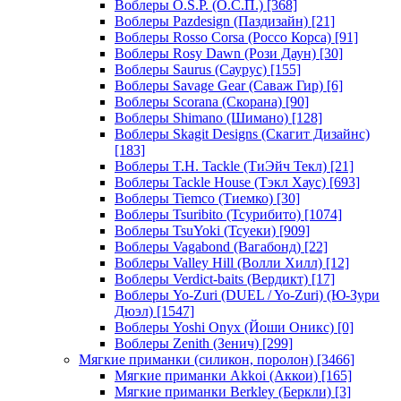
Воблеры O.S.P. (О.С.П.)
[368]
Воблеры Pazdesign (Паздизайн)
[21]
Воблеры Rosso Corsa (Россо Корса)
[91]
Воблеры Rosy Dawn (Рози Даун)
[30]
Воблеры Saurus (Саурус)
[155]
Воблеры Savage Gear (Саваж Гир)
[6]
Воблеры Scorana (Скорана)
[90]
Воблеры Shimano (Шимано)
[128]
Воблеры Skagit Designs (Скагит Дизайнс)
[183]
Воблеры T.H. Tackle (ТиЭйч Текл)
[21]
Воблеры Tackle House (Тэкл Хаус)
[693]
Воблеры Tiemco (Тиемко)
[30]
Воблеры Tsuribito (Тсурибито)
[1074]
Воблеры TsuYoki (Тсуеки)
[909]
Воблеры Vagabond (Вагабонд)
[22]
Воблеры Valley Hill (Волли Хилл)
[12]
Воблеры Verdict-baits (Вердикт)
[17]
Воблеры Yo-Zuri (DUEL / Yo-Zuri) (Ю-Зури
Дюэл)
[1547]
Воблеры Yoshi Onyx (Йоши Оникс)
[0]
Воблеры Zenith (Зенич)
[299]
Мягкие приманки (силикон, поролон)
[3466]
Мягкие приманки Akkoi (Аккои)
[165]
Мягкие приманки Berkley (Беркли)
[3]