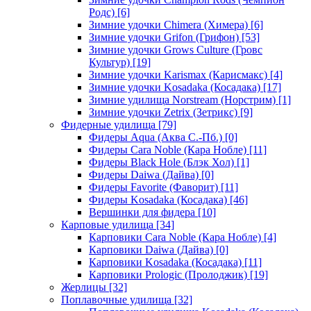
Родс)
[6]
Зимние удочки Chimera (Химера)
[6]
Зимние удочки Grifon (Грифон)
[53]
Зимние удочки Grows Culture (Гровс
Культур)
[19]
Зимние удочки Karismax (Карисмакс)
[4]
Зимние удочки Kosadaka (Косадака)
[17]
Зимние удилища Norstream (Норстрим)
[1]
Зимние удочки Zetrix (Зетрикс)
[9]
Фидерные удилища
[79]
Фидеры Aqua (Аква С.-Пб.)
[0]
Фидеры Cara Noble (Кара Нобле)
[11]
Фидеры Black Hole (Блэк Хол)
[1]
Фидеры Daiwa (Дайва)
[0]
Фидеры Favorite (Фаворит)
[11]
Фидеры Kosadaka (Косадака)
[46]
Вершинки для фидера
[10]
Карповые удилища
[34]
Карповики Cara Noble (Кара Нобле)
[4]
Карповики Daiwa (Дайва)
[0]
Карповики Kosadaka (Косадака)
[11]
Карповики Prologic (Пролоджик)
[19]
Жерлицы
[32]
Поплавочные удилища
[32]