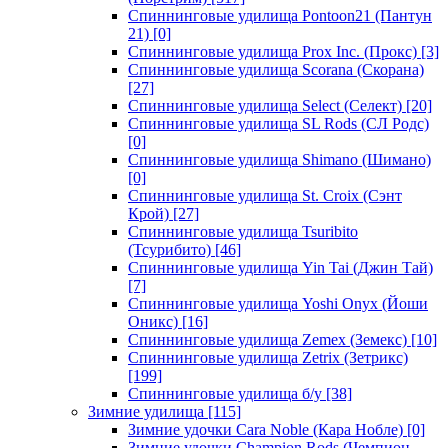
Спиннинговые удилища Pontoon21 (Пантун
21)
[0]
Спиннинговые удилища Prox Inc. (Прокс)
[3]
Спиннинговые удилища Scorana (Скорана)
[27]
Спиннинговые удилища Select (Селект)
[20]
Спиннинговые удилища SL Rods (СЛ Родс)
[0]
Спиннинговые удилища Shimano (Шимано)
[0]
Спиннинговые удилища St. Croix (Сэнт
Крой)
[27]
Спиннинговые удилища Tsuribito
(Тсурибито)
[46]
Спиннинговые удилища Yin Tai (Джин Тай)
[7]
Спиннинговые удилища Yoshi Onyx (Йоши
Оникс)
[16]
Спиннинговые удилища Zemex (Земекс)
[10]
Спиннинговые удилища Zetrix (Зетрикс)
[199]
Спиннинговые удилища б/у
[38]
Зимние удилища
[115]
Зимние удочки Cara Noble (Кара Нобле)
[0]
Зимние удочки Champion Rods (Чемпион