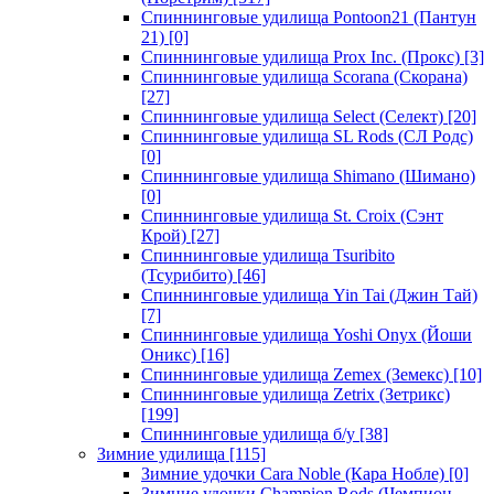
Спиннинговые удилища Pontoon21 (Пантун
21)
[0]
Спиннинговые удилища Prox Inc. (Прокс)
[3]
Спиннинговые удилища Scorana (Скорана)
[27]
Спиннинговые удилища Select (Селект)
[20]
Спиннинговые удилища SL Rods (СЛ Родс)
[0]
Спиннинговые удилища Shimano (Шимано)
[0]
Спиннинговые удилища St. Croix (Сэнт
Крой)
[27]
Спиннинговые удилища Tsuribito
(Тсурибито)
[46]
Спиннинговые удилища Yin Tai (Джин Тай)
[7]
Спиннинговые удилища Yoshi Onyx (Йоши
Оникс)
[16]
Спиннинговые удилища Zemex (Земекс)
[10]
Спиннинговые удилища Zetrix (Зетрикс)
[199]
Спиннинговые удилища б/у
[38]
Зимние удилища
[115]
Зимние удочки Cara Noble (Кара Нобле)
[0]
Зимние удочки Champion Rods (Чемпион