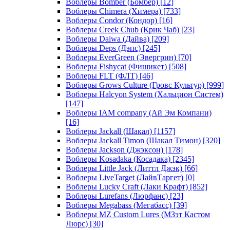
Воблеры Bomber (Бомбер)
[12]
Воблеры Chimera (Химера)
[733]
Воблеры Condor (Кондор)
[16]
Воблеры Creek Chub (Крик Чаб)
[23]
Воблеры Daiwa (Дайва)
[209]
Воблеры Deps (Дэпс)
[245]
Воблеры EverGreen (Эвергрин)
[70]
Воблеры Fishycat (Фишикет)
[508]
Воблеры FLT (ФЛТ)
[46]
Воблеры Grows Culture (Гровс Культур)
[999]
Воблеры Halcyon System (Хальцион Систем)
[147]
Воблеры IAM company (Ай Эм Компани)
[16]
Воблеры Jackall (Шакал)
[1157]
Воблеры Jackall Timon (Шакал Тимон)
[320]
Воблеры Jackson (Джэксон)
[178]
Воблеры Kosadaka (Косадака)
[2345]
Воблеры Little Jack (Литтл Джэк)
[66]
Воблеры LiveTarget (ЛайвТаргет)
[0]
Воблеры Lucky Craft (Лаки Крафт)
[852]
Воблеры Lurefans (Люрфанс)
[23]
Воблеры Megabass (Мегабасс)
[39]
Воблеры MZ Custom Lures (МЗэт Кастом
Люрс)
[30]