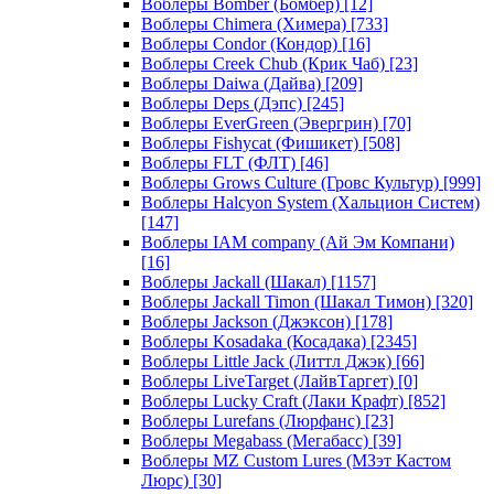
Воблеры Bomber (Бомбер)
[12]
Воблеры Chimera (Химера)
[733]
Воблеры Condor (Кондор)
[16]
Воблеры Creek Chub (Крик Чаб)
[23]
Воблеры Daiwa (Дайва)
[209]
Воблеры Deps (Дэпс)
[245]
Воблеры EverGreen (Эвергрин)
[70]
Воблеры Fishycat (Фишикет)
[508]
Воблеры FLT (ФЛТ)
[46]
Воблеры Grows Culture (Гровс Культур)
[999]
Воблеры Halcyon System (Хальцион Систем)
[147]
Воблеры IAM company (Ай Эм Компани)
[16]
Воблеры Jackall (Шакал)
[1157]
Воблеры Jackall Timon (Шакал Тимон)
[320]
Воблеры Jackson (Джэксон)
[178]
Воблеры Kosadaka (Косадака)
[2345]
Воблеры Little Jack (Литтл Джэк)
[66]
Воблеры LiveTarget (ЛайвТаргет)
[0]
Воблеры Lucky Craft (Лаки Крафт)
[852]
Воблеры Lurefans (Люрфанс)
[23]
Воблеры Megabass (Мегабасс)
[39]
Воблеры MZ Custom Lures (МЗэт Кастом
Люрс)
[30]