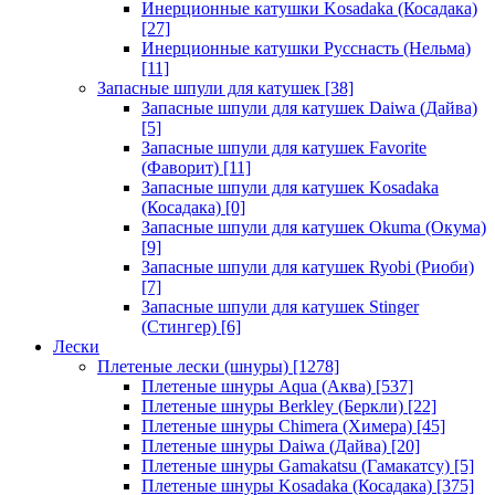
Инерционные катушки Kosadaka (Косадака)
[27]
Инерционные катушки Русснасть (Нельма)
[11]
Запасные шпули для катушек
[38]
Запасные шпули для катушек Daiwa (Дайва)
[5]
Запасные шпули для катушек Favorite
(Фаворит)
[11]
Запасные шпули для катушек Kosadaka
(Косадака)
[0]
Запасные шпули для катушек Okuma (Окума)
[9]
Запасные шпули для катушек Ryobi (Риоби)
[7]
Запасные шпули для катушек Stinger
(Стингер)
[6]
Лески
Плетеные лески (шнуры)
[1278]
Плетеные шнуры Aqua (Аква)
[537]
Плетеные шнуры Berkley (Беркли)
[22]
Плетеные шнуры Chimera (Химера)
[45]
Плетеные шнуры Daiwa (Дайва)
[20]
Плетеные шнуры Gamakatsu (Гамакатсу)
[5]
Плетеные шнуры Kosadaka (Косадака)
[375]