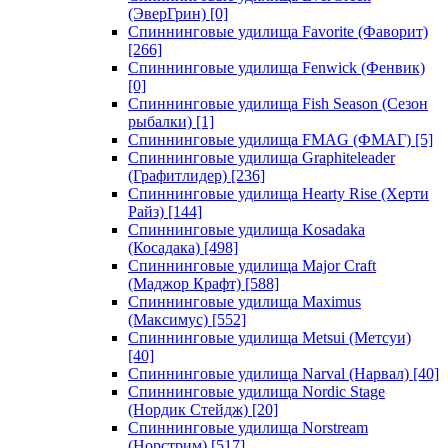
(ЭверГрин)
[0]
Спиннинговые удилища Favorite (Фаворит)
[266]
Спиннинговые удилища Fenwick (Фенвик)
[0]
Спиннинговые удилища Fish Season (Сезон
рыбалки)
[1]
Спиннинговые удилища FMAG (ФМАГ)
[5]
Спиннинговые удилища Graphiteleader
(Графитлидер)
[236]
Спиннинговые удилища Hearty Rise (Херти
Райз)
[144]
Спиннинговые удилища Kosadaka
(Косадака)
[498]
Спиннинговые удилища Major Craft
(Маджор Крафт)
[588]
Спиннинговые удилища Maximus
(Максимус)
[552]
Спиннинговые удилища Metsui (Метсуи)
[40]
Спиннинговые удилища Narval (Нарвал)
[40]
Спиннинговые удилища Nordic Stage
(Нордик Стейдж)
[20]
Спиннинговые удилища Norstream
(Норстрим)
[517]