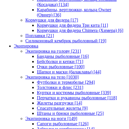
(Косадака)
[134]
Карабины, вертлюжки, кольца Owner
(Овнер)
[36]
Кормушки для фидера
[17]
Кормушки для фидера Три кита
[11]
Кормушки для фидера Chimera (Химера)
[6]
Поплавки
[21]
Силиконовый кембрик рыболовный
[19]
Экипировка
Экипировка на голову
[231]
Банданы рыболовные
[16]
Бейсболки и кепки
[71]
Очки рыболовные
[100]
Шапки и маски (балаклавы)
[44]
Экипировка на тело
[1030]
Футболки и термобелье
[294]
Толстовки и флис
[231]
Куртки и костюмы рыболовные
[339]
Перчатки и рукавицы рыболовные
[118]
Жилеты разгрузки
[14]
Спасательные жилеты
[9]
Штаны и брюки рыболовные
[25]
Экипировка на ноги
[149]
Сапоги рыболовные
[126]
Забродные комбинезоны
[14]