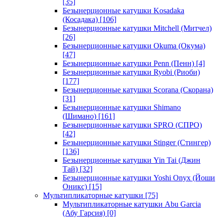
[35]
Безынерционные катушки Kosadaka
(Косадака)
[106]
Безынерционные катушки Mitchell (Митчел)
[26]
Безынерционные катушки Okuma (Окума)
[47]
Безынерционные катушки Penn (Пенн)
[4]
Безынерционные катушки Ryobi (Риоби)
[177]
Безынерционные катушки Scorana (Скорана)
[31]
Безынерционные катушки Shimano
(Шимано)
[161]
Безынерционные катушки SPRO (СПРО)
[42]
Безынерционные катушки Stinger (Стингер)
[136]
Безынерционные катушки Yin Tai (Джин
Тай)
[32]
Безынерционные катушки Yoshi Onyx (Йоши
Оникс)
[15]
Мультипликаторные катушки
[75]
Мультипликаторные катушки Abu Garcia
(Абу Гарсия)
[0]