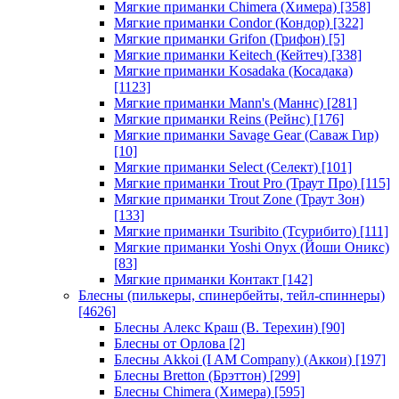
Мягкие приманки Chimera (Химера)
[358]
Мягкие приманки Condor (Кондор)
[322]
Мягкие приманки Grifon (Грифон)
[5]
Мягкие приманки Keitech (Кейтеч)
[338]
Мягкие приманки Kosadaka (Косадака)
[1123]
Мягкие приманки Mann's (Маннс)
[281]
Мягкие приманки Reins (Рейнс)
[176]
Мягкие приманки Savage Gear (Саваж Гир)
[10]
Мягкие приманки Select (Селект)
[101]
Мягкие приманки Trout Pro (Траут Про)
[115]
Мягкие приманки Trout Zone (Траут Зон)
[133]
Мягкие приманки Tsuribito (Тсурибито)
[111]
Мягкие приманки Yoshi Onyx (Йоши Оникс)
[83]
Мягкие приманки Контакт
[142]
Блесны (пилькеры, спинербейты, тейл-спиннеры)
[4626]
Блесны Алекс Краш (В. Терехин)
[90]
Блесны от Орлова
[2]
Блесны Akkoi (I AM Company) (Аккои)
[197]
Блесны Bretton (Брэттон)
[299]
Блесны Chimera (Химера)
[595]