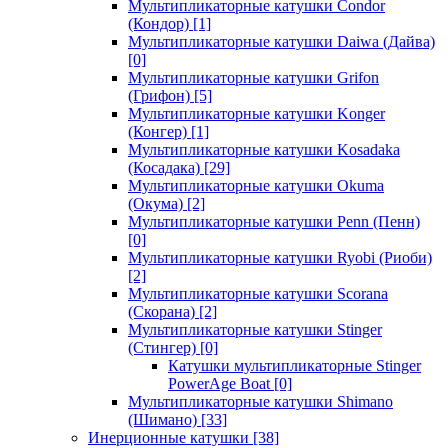
Мультипликаторные катушки Condor
(Кондор)
[1]
Мультипликаторные катушки Daiwa (Дайва)
[0]
Мультипликаторные катушки Grifon
(Грифон)
[5]
Мультипликаторные катушки Konger
(Конгер)
[1]
Мультипликаторные катушки Kosadaka
(Косадака)
[29]
Мультипликаторные катушки Okuma
(Окума)
[2]
Мультипликаторные катушки Penn (Пенн)
[0]
Мультипликаторные катушки Ryobi (Риоби)
[2]
Мультипликаторные катушки Scorana
(Скорана)
[2]
Мультипликаторные катушки Stinger
(Стингер)
[0]
Катушки мультипликаторные Stinger
PowerAge Boat
[0]
Мультипликаторные катушки Shimano
(Шимано)
[33]
Инерционные катушки
[38]