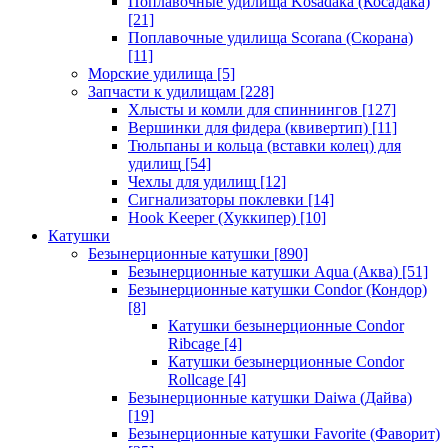
Поплавочные удилища Kosadaka (Косадака)
[21]
Поплавочные удилища Scorana (Скорана)
[11]
Морские удилища
[5]
Запчасти к удилищам
[228]
Хлысты и комли для спиннингов
[127]
Вершинки для фидера (квивертип)
[11]
Тюльпаны и кольца (вставки колец) для
удилищ
[54]
Чехлы для удилищ
[12]
Сигнализаторы поклевки
[14]
Hook Keeper (Хуккипер)
[10]
Катушки
Безынерционные катушки
[890]
Безынерционные катушки Aqua (Аква)
[51]
Безынерционные катушки Condor (Кондор)
[8]
Катушки безынерционные Condor
Ribcage
[4]
Катушки безынерционные Condor
Rollcage
[4]
Безынерционные катушки Daiwa (Дайва)
[19]
Безынерционные катушки Favorite (Фаворит)