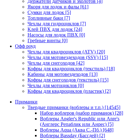
Держатели датчиков и эхолотов
[4]
Якоря для лодок и фалы
[61]
Сумки для лодок
[5]
Топливные баки
[7]
Чехлы для гидроциклов
[7]
Клей ПВХ для лодок
[24]
Насосы для лодок ПВХ
[0]
Гребные винты
[0]
Офф роуд
Чехлы для квадроциклов (ATV)
[20]
Чехлы для мотовездеходов (SSV)
[15]
Чехлы для снегоходов
[42]
Кофры для квадроциклов (текстиль)
[18]
Кабины для мотовездеходов
[13]
Кофры для снегоходов (текстиль)
[15]
Чехлы для мотоциклов
[0]
Кофры для квадроциклов (пластик)
[2]
Приманки
Твердые приманки (воблеры и т.п.)
[14545]
Набор воблеров (набор приманок)
[28]
Воблеры Angler's Republic или Anre's
(Англерс Репаблик или Анрес)
[5]
Воблеры Aqua (Аква С.-Пб.)
[648]
Воблеры Bassday (Бассдей)
[2]