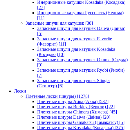
Инерционные катушки Kosadaka (Косадака)
[27]
Инерционные катушки Русснасть (Нельма)
[11]
Запасные шпули для катушек
[38]
Запасные шпули для катушек Daiwa (Дайва)
[5]
Запасные шпули для катушек Favorite
(Фаворит)
[11]
Запасные шпули для катушек Kosadaka
(Косадака)
[0]
Запасные шпули для катушек Okuma (Окума)
[9]
Запасные шпули для катушек Ryobi (Риоби)
[7]
Запасные шпули для катушек Stinger
(Стингер)
[6]
Лески
Плетеные лески (шнуры)
[1278]
Плетеные шнуры Aqua (Аква)
[537]
Плетеные шнуры Berkley (Беркли)
[22]
Плетеные шнуры Chimera (Химера)
[45]
Плетеные шнуры Daiwa (Дайва)
[20]
Плетеные шнуры Gamakatsu (Гамакатсу)
[5]
Плетеные шнуры Kosadaka (Косадака)
[375]