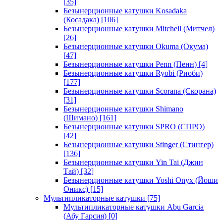
[35]
Безынерционные катушки Kosadaka
(Косадака)
[106]
Безынерционные катушки Mitchell (Митчел)
[26]
Безынерционные катушки Okuma (Окума)
[47]
Безынерционные катушки Penn (Пенн)
[4]
Безынерционные катушки Ryobi (Риоби)
[177]
Безынерционные катушки Scorana (Скорана)
[31]
Безынерционные катушки Shimano
(Шимано)
[161]
Безынерционные катушки SPRO (СПРО)
[42]
Безынерционные катушки Stinger (Стингер)
[136]
Безынерционные катушки Yin Tai (Джин
Тай)
[32]
Безынерционные катушки Yoshi Onyx (Йоши
Оникс)
[15]
Мультипликаторные катушки
[75]
Мультипликаторные катушки Abu Garcia
(Абу Гарсия)
[0]