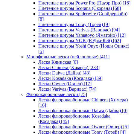
Плетеные шнуры Power Pro (Пауэр Про)
[16]
Плетеные шнуры Scorana (Скорана)
[68]
Плетеные шнуры Spiderwire (Спайдервайр)
[8]
Плетеные шнуры Toray (Торей)
[9]
Плетеные шнуры Varivas (Варивас)
[94]
Плетеные шнуры Yamatoyo (Яматойо)
[12]
Плетеные шнуры YGK (ЮДжиКей)
[62]
Плетеные шнуры Yoshi Onyx (Йоши Оникс)
[5]
Монофильные лески (нейлоновые)
[411]
Леска Клинская
[0]
Лески Chimera (Химера)
[233]
Лески Daiwa (Дайва)
[48]
Лески Kosadaka (Косадака)
[39]
Лески Owner (Овнер)
[17]
Лески Varivas (Варивас)
[74]
Флюрокарбоновые лески
[75]
Лески флюрокарбоновые Chimera (Химера)
[16]
Лески флюрокарбоновые Daiwa (Дайва)
[0]
Лески флюрокарбоновые Kosadaka
(Косадака)
[45]
Лески флюрокарбоновые Owner (Овнер)
[5]
Лески флюрокарбоновые Toray (Торей)
[4]