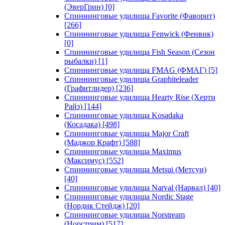
(ЭверГрин)
[0]
Спиннинговые удилища Favorite (Фаворит)
[266]
Спиннинговые удилища Fenwick (Фенвик)
[0]
Спиннинговые удилища Fish Season (Сезон
рыбалки)
[1]
Спиннинговые удилища FMAG (ФМАГ)
[5]
Спиннинговые удилища Graphiteleader
(Графитлидер)
[236]
Спиннинговые удилища Hearty Rise (Херти
Райз)
[144]
Спиннинговые удилища Kosadaka
(Косадака)
[498]
Спиннинговые удилища Major Craft
(Маджор Крафт)
[588]
Спиннинговые удилища Maximus
(Максимус)
[552]
Спиннинговые удилища Metsui (Метсуи)
[40]
Спиннинговые удилища Narval (Нарвал)
[40]
Спиннинговые удилища Nordic Stage
(Нордик Стейдж)
[20]
Спиннинговые удилища Norstream
(Норстрим)
[517]