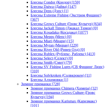
Блесны Condor (Кондор)
[159]
Блесны Daiwa (Дайва)
[147]
Блесны Deps (Дэпс)
[1]
Блесны Extreme Fishing (Экстрим Фишинг)
[367]
Блесны Grows Culture (Гровс Культур)
[634]
Блесны Jackall Timon (Джакал Тимон)
[0]
Блесны Kosadaka (Косадака)
[1077]
Блесны Mepps (Мепс)
[0]
Блесны Miari (Миари)
[15]
Блесны Myran (Мюран)
[229]
Блесны River Old (Ривер Олд)
[0]
Блесны Rublex (Рублекс, Раблекс)
[413]
Блесны Select (Селект)
[0]
Блесны Smith (Смит)
[79]
Блесны SV Fishing Lures (СВ Фишинг Люрс)
[310]
Блесны Solvkroken (Солвкрокен)
[11]
Блесны Алхимовки
[1]
Зимние приманки
[728]
Зимние приманки Chimera (Химера)
[32]
Зимние приманки Grows Culture (Гровс
Культур)
[194]
Зимние приманки Karismax (Каризмакс)
[101]