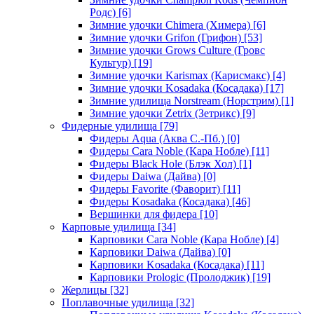
Родс)
[6]
Зимние удочки Chimera (Химера)
[6]
Зимние удочки Grifon (Грифон)
[53]
Зимние удочки Grows Culture (Гровс
Культур)
[19]
Зимние удочки Karismax (Карисмакс)
[4]
Зимние удочки Kosadaka (Косадака)
[17]
Зимние удилища Norstream (Норстрим)
[1]
Зимние удочки Zetrix (Зетрикс)
[9]
Фидерные удилища
[79]
Фидеры Aqua (Аква С.-Пб.)
[0]
Фидеры Cara Noble (Кара Нобле)
[11]
Фидеры Black Hole (Блэк Хол)
[1]
Фидеры Daiwa (Дайва)
[0]
Фидеры Favorite (Фаворит)
[11]
Фидеры Kosadaka (Косадака)
[46]
Вершинки для фидера
[10]
Карповые удилища
[34]
Карповики Cara Noble (Кара Нобле)
[4]
Карповики Daiwa (Дайва)
[0]
Карповики Kosadaka (Косадака)
[11]
Карповики Prologic (Пролоджик)
[19]
Жерлицы
[32]
Поплавочные удилища
[32]