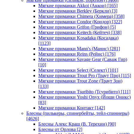
Мягкие приманки (силикон, поролон)
[3466]
Мягкие приманки Akkoi (Аккои)
[165]
Мягкие приманки Berkley (Беркли)
[3]
Мягкие приманки Chimera (Химера)
[358]
Мягкие приманки Condor (Кондор)
[322]
Мягкие приманки Grifon (Грифон)
[5]
Мягкие приманки Keitech (Кейтеч)
[338]
Мягкие приманки Kosadaka (Косадака)
[1123]
Мягкие приманки Mann's (Маннс)
[281]
Мягкие приманки Reins (Рейнс)
[176]
Мягкие приманки Savage Gear (Саваж Гир)
[10]
Мягкие приманки Select (Селект)
[101]
Мягкие приманки Trout Pro (Траут Про)
[115]
Мягкие приманки Trout Zone (Траут Зон)
[133]
Мягкие приманки Tsuribito (Тсурибито)
[111]
Мягкие приманки Yoshi Onyx (Йоши Оникс)
[83]
Мягкие приманки Контакт
[142]
Блесны (пилькеры, спинербейты, тейл-спиннеры)
[4626]
Блесны Алекс Краш (В. Терехин)
[90]
Блесны от Орлова
[2]