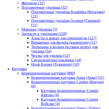
Жерлицы
[32]
Поплавочные удилища
[32]
Поплавочные удилища Kosadaka (Косадака)
[21]
Поплавочные удилища Scorana (Скорана)
[11]
Морские удилища
[5]
Запчасти к удилищам
[228]
Хлысты и комли для спиннингов
[127]
Вершинки для фидера (квивертип)
[11]
Тюльпаны и кольца (вставки колец) для
удилищ
[54]
Чехлы для удилищ
[12]
Сигнализаторы поклевки
[14]
Hook Keeper (Хуккипер)
[10]
Катушки
Безынерционные катушки
[890]
Безынерционные катушки Aqua (Аква)
[51]
Безынерционные катушки Condor (Кондор)
[8]
Катушки безынерционные Condor
Ribcage
[4]
Катушки безынерционные Condor
Rollcage
[4]
Безынерционные катушки Daiwa (Дайва)