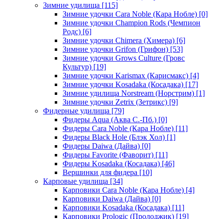
Зимние удилища
[115]
Зимние удочки Cara Noble (Кара Нобле)
[0]
Зимние удочки Champion Rods (Чемпион
Родс)
[6]
Зимние удочки Chimera (Химера)
[6]
Зимние удочки Grifon (Грифон)
[53]
Зимние удочки Grows Culture (Гровс
Культур)
[19]
Зимние удочки Karismax (Карисмакс)
[4]
Зимние удочки Kosadaka (Косадака)
[17]
Зимние удилища Norstream (Норстрим)
[1]
Зимние удочки Zetrix (Зетрикс)
[9]
Фидерные удилища
[79]
Фидеры Aqua (Аква С.-Пб.)
[0]
Фидеры Cara Noble (Кара Нобле)
[11]
Фидеры Black Hole (Блэк Хол)
[1]
Фидеры Daiwa (Дайва)
[0]
Фидеры Favorite (Фаворит)
[11]
Фидеры Kosadaka (Косадака)
[46]
Вершинки для фидера
[10]
Карповые удилища
[34]
Карповики Cara Noble (Кара Нобле)
[4]
Карповики Daiwa (Дайва)
[0]
Карповики Kosadaka (Косадака)
[11]
Карповики Prologic (Пролоджик)
[19]