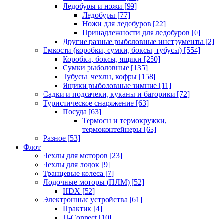
Ледобуры и ножи
[99]
Ледобуры
[77]
Ножи для ледобуров
[22]
Принадлежности для ледобуров
[0]
Другие разные рыболовные инструменты
[2]
Емкости (коробки, сумки, боксы, тубусы)
[554]
Коробки, боксы, ящики
[250]
Сумки рыболовные
[135]
Тубусы, чехлы, кофры
[158]
Ящики рыболовные зимние
[11]
Садки и подсачеки, куканы и багорики
[72]
Туристическое снаряжение
[63]
Посуда
[63]
Термосы и термокружки,
термоконтейнеры
[63]
Разное
[53]
Флот
Чехлы для моторов
[23]
Чехлы для лодок
[9]
Транцевые колеса
[7]
Лодочные моторы (ПЛМ)
[52]
HDX
[52]
Электронные устройства
[61]
Практик
[4]
JJ-Connect
[10]