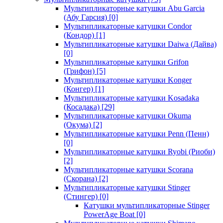
Мультипликаторные катушки Abu Garcia
(Абу Гарсия)
[0]
Мультипликаторные катушки Condor
(Кондор)
[1]
Мультипликаторные катушки Daiwa (Дайва)
[0]
Мультипликаторные катушки Grifon
(Грифон)
[5]
Мультипликаторные катушки Konger
(Конгер)
[1]
Мультипликаторные катушки Kosadaka
(Косадака)
[29]
Мультипликаторные катушки Okuma
(Окума)
[2]
Мультипликаторные катушки Penn (Пенн)
[0]
Мультипликаторные катушки Ryobi (Риоби)
[2]
Мультипликаторные катушки Scorana
(Скорана)
[2]
Мультипликаторные катушки Stinger
(Стингер)
[0]
Катушки мультипликаторные Stinger
PowerAge Boat
[0]