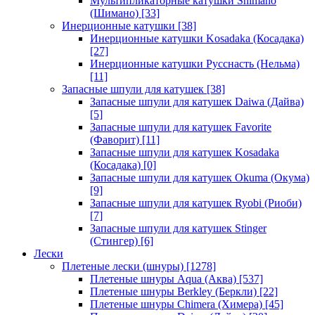
Мультипликаторные катушки Shimano
(Шимано)
[33]
Инерционные катушки
[38]
Инерционные катушки Kosadaka (Косадака)
[27]
Инерционные катушки Русснасть (Нельма)
[11]
Запасные шпули для катушек
[38]
Запасные шпули для катушек Daiwa (Дайва)
[5]
Запасные шпули для катушек Favorite
(Фаворит)
[11]
Запасные шпули для катушек Kosadaka
(Косадака)
[0]
Запасные шпули для катушек Okuma (Окума)
[9]
Запасные шпули для катушек Ryobi (Риоби)
[7]
Запасные шпули для катушек Stinger
(Стингер)
[6]
Лески
Плетеные лески (шнуры)
[1278]
Плетеные шнуры Aqua (Аква)
[537]
Плетеные шнуры Berkley (Беркли)
[22]
Плетеные шнуры Chimera (Химера)
[45]