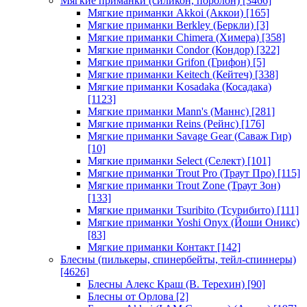
Мягкие приманки (силикон, поролон)
[3466]
Мягкие приманки Akkoi (Аккои)
[165]
Мягкие приманки Berkley (Беркли)
[3]
Мягкие приманки Chimera (Химера)
[358]
Мягкие приманки Condor (Кондор)
[322]
Мягкие приманки Grifon (Грифон)
[5]
Мягкие приманки Keitech (Кейтеч)
[338]
Мягкие приманки Kosadaka (Косадака)
[1123]
Мягкие приманки Mann's (Маннс)
[281]
Мягкие приманки Reins (Рейнс)
[176]
Мягкие приманки Savage Gear (Саваж Гир)
[10]
Мягкие приманки Select (Селект)
[101]
Мягкие приманки Trout Pro (Траут Про)
[115]
Мягкие приманки Trout Zone (Траут Зон)
[133]
Мягкие приманки Tsuribito (Тсурибито)
[111]
Мягкие приманки Yoshi Onyx (Йоши Оникс)
[83]
Мягкие приманки Контакт
[142]
Блесны (пилькеры, спинербейты, тейл-спиннеры)
[4626]
Блесны Алекс Краш (В. Терехин)
[90]
Блесны от Орлова
[2]