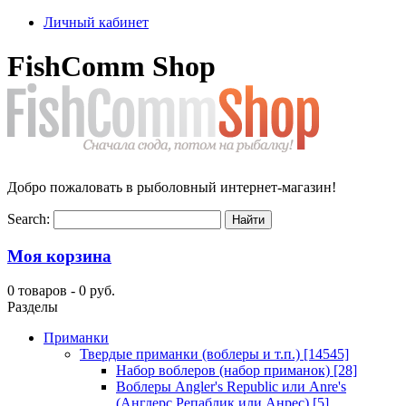
Личный кабинет
FishComm Shop
Добро пожаловать в рыболовный интернет-магазин!
Search:
Моя корзина
0 товаров -
0 руб.
Разделы
Приманки
Твердые приманки (воблеры и т.п.)
[14545]
Набор воблеров (набор приманок)
[28]
Воблеры Angler's Republic или Anre's
(Англерс Репаблик или Анрес)
[5]