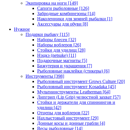
Экипировка на ноги
[149]
Сапоги рыболовные
[126]
Забродные комбинезоны
[14]
Наколенники для зимней рыбалки
[1]
Аксессуары для обуви
[8]
Нужное
Подарки рыбаку
[115]
Наборы блесен
[32]
Наборы воблеров
[26]
Стойки для удилищ
[28]
Нэцкэ (netsuke)
[11]
Подарочные магниты
[5]
Бижутерия и украшения
[7]
Рыболовные наклейки (стикеры)
[6]
Инструменты
[398]
Рыболовный инструмент Grows Culture
[20]
Рыболовный инструмент Kosadaka
[45]
Мультиинструменты Leatherman
[64]
Липгрип (Lip Grip) челюстной захват
[57]
Стойки и держатели для спиннингов и
удилищ
[42]
Отцепы для воблеров
[22]
Нахлыстовый инструмент
[29]
Донные косы и донные грабли
[4]
Весы рыболовные
[14]