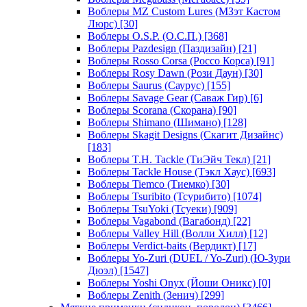
Воблеры MZ Custom Lures (МЗэт Кастом
Люрс)
[30]
Воблеры O.S.P. (О.С.П.)
[368]
Воблеры Pazdesign (Паздизайн)
[21]
Воблеры Rosso Corsa (Россо Корса)
[91]
Воблеры Rosy Dawn (Рози Даун)
[30]
Воблеры Saurus (Саурус)
[155]
Воблеры Savage Gear (Саваж Гир)
[6]
Воблеры Scorana (Скорана)
[90]
Воблеры Shimano (Шимано)
[128]
Воблеры Skagit Designs (Скагит Дизайнс)
[183]
Воблеры T.H. Tackle (ТиЭйч Текл)
[21]
Воблеры Tackle House (Тэкл Хаус)
[693]
Воблеры Tiemco (Тиемко)
[30]
Воблеры Tsuribito (Тсурибито)
[1074]
Воблеры TsuYoki (Тсуеки)
[909]
Воблеры Vagabond (Вагабонд)
[22]
Воблеры Valley Hill (Волли Хилл)
[12]
Воблеры Verdict-baits (Вердикт)
[17]
Воблеры Yo-Zuri (DUEL / Yo-Zuri) (Ю-Зури
Дюэл)
[1547]
Воблеры Yoshi Onyx (Йоши Оникс)
[0]
Воблеры Zenith (Зенич)
[299]