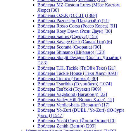
Воблеры MZ Custom Lures (МЗэт Кастом
Люрс)
[30]
Воблеры O.S.P. (О.С.П.)
[368]
Воблеры Pazdesign (Паздизайн)
[21]
Воблеры Rosso Corsa (Россо Корса)
[91]
Воблеры Rosy Dawn (Рози Даун)
[30]
Воблеры Saurus (Саурус)
[155]
Воблеры Savage Gear (Саваж Гир)
[6]
Воблеры Scorana (Скорана)
[90]
Воблеры Shimano (Шимано)
[128]
Воблеры Skagit Designs (Скагит Дизайнс)
[183]
Воблеры T.H. Tackle (ТиЭйч Текл)
[21]
Воблеры Tackle House (Тэкл Хаус)
[693]
Воблеры Tiemco (Тиемко)
[30]
Воблеры Tsuribito (Тсурибито)
[1074]
Воблеры TsuYoki (Тсуеки)
[909]
Воблеры Vagabond (Вагабонд)
[22]
Воблеры Valley Hill (Волли Хилл)
[12]
Воблеры Verdict-baits (Вердикт)
[17]
Воблеры Yo-Zuri (DUEL / Yo-Zuri) (Ю-Зури
Дюэл)
[1547]
Воблеры Yoshi Onyx (Йоши Оникс)
[0]
Воблеры Zenith (Зенич)
[299]