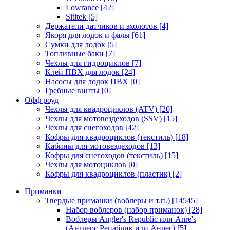
Lowrance
[42]
Sititek
[5]
Держатели датчиков и эхолотов
[4]
Якоря для лодок и фалы
[61]
Сумки для лодок
[5]
Топливные баки
[7]
Чехлы для гидроциклов
[7]
Клей ПВХ для лодок
[24]
Насосы для лодок ПВХ
[0]
Гребные винты
[0]
Офф роуд
Чехлы для квадроциклов (ATV)
[20]
Чехлы для мотовездеходов (SSV)
[15]
Чехлы для снегоходов
[42]
Кофры для квадроциклов (текстиль)
[18]
Кабины для мотовездеходов
[13]
Кофры для снегоходов (текстиль)
[15]
Чехлы для мотоциклов
[0]
Кофры для квадроциклов (пластик)
[2]
Приманки
Твердые приманки (воблеры и т.п.)
[14545]
Набор воблеров (набор приманок)
[28]
Воблеры Angler's Republic или Anre's
(Англерс Репаблик или Анрес)
[5]