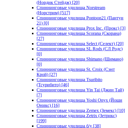
(Нордик Стейдж)
[20]
Спиннинговые удилища Norstream
(Норстрим)
[517]
Спиннинговые удилища Pontoon21 (Пантун
21)
[0]
Спиннинговые удилища Prox Inc. (Прокс)
[3]
Спиннинговые удилища Scorana (Скорана)
[27]
Спиннинговые удилища Select (Селект)
[20]
Спиннинговые удилища SL Rods (СЛ Родс)
[0]
Спиннинговые удилища Shimano (Шимано)
[0]
Спиннинговые удилища St. Croix (Сэнт
Крой)
[27]
Спиннинговые удилища Tsuribito
(Тсурибито)
[46]
Спиннинговые удилища Yin Tai (Джин Тай)
[7]
Спиннинговые удилища Yoshi Onyx (Йоши
Оникс)
[16]
Спиннинговые удилища Zemex (Земекс)
[10]
Спиннинговые удилища Zetrix (Зетрикс)
[199]
Спиннинговые удилища б/у
[38]