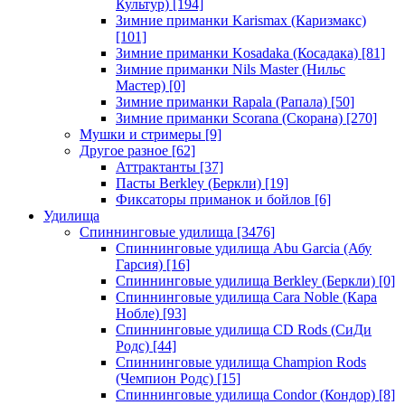
Культур)
[194]
Зимние приманки Karismax (Каризмакс)
[101]
Зимние приманки Kosadaka (Косадака)
[81]
Зимние приманки Nils Master (Нильс
Мастер)
[0]
Зимние приманки Rapala (Рапала)
[50]
Зимние приманки Scorana (Скорана)
[270]
Мушки и стримеры
[9]
Другое разное
[62]
Аттрактанты
[37]
Пасты Berkley (Беркли)
[19]
Фиксаторы приманок и бойлов
[6]
Удилища
Спиннинговые удилища
[3476]
Спиннинговые удилища Abu Garcia (Абу
Гарсия)
[16]
Спиннинговые удилища Berkley (Беркли)
[0]
Спиннинговые удилища Cara Noble (Кара
Нобле)
[93]
Спиннинговые удилища CD Rods (СиДи
Родс)
[44]
Спиннинговые удилища Champion Rods
(Чемпион Родс)
[15]
Спиннинговые удилища Condor (Кондор)
[8]