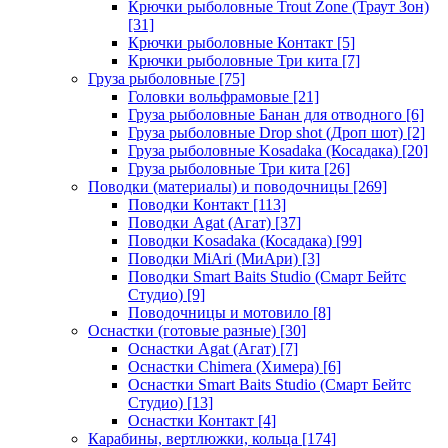
Крючки рыболовные Trout Zone (Траут Зон)
[31]
Крючки рыболовные Контакт
[5]
Крючки рыболовные Три кита
[7]
Груза рыболовные
[75]
Головки вольфрамовые
[21]
Груза рыболовные Банан для отводного
[6]
Груза рыболовные Drop shot (Дроп шот)
[2]
Груза рыболовные Kosadaka (Косадака)
[20]
Груза рыболовные Три кита
[26]
Поводки (материалы) и поводочницы
[269]
Поводки Контакт
[113]
Поводки Agat (Агат)
[37]
Поводки Kosadaka (Косадака)
[99]
Поводки MiAri (МиАри)
[3]
Поводки Smart Baits Studio (Смарт Бейтс
Студио)
[9]
Поводочницы и мотовило
[8]
Оснастки (готовые разные)
[30]
Оснастки Agat (Агат)
[7]
Оснастки Chimera (Химера)
[6]
Оснастки Smart Baits Studio (Смарт Бейтс
Студио)
[13]
Оснастки Контакт
[4]
Карабины, вертлюжки, кольца
[174]