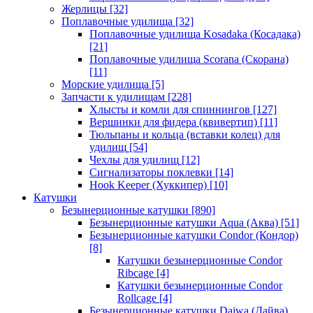
Жерлицы
[32]
Поплавочные удилища
[32]
Поплавочные удилища Kosadaka (Косадака)
[21]
Поплавочные удилища Scorana (Скорана)
[11]
Морские удилища
[5]
Запчасти к удилищам
[228]
Хлысты и комли для спиннингов
[127]
Вершинки для фидера (квивертип)
[11]
Тюльпаны и кольца (вставки колец) для
удилищ
[54]
Чехлы для удилищ
[12]
Сигнализаторы поклевки
[14]
Hook Keeper (Хуккипер)
[10]
Катушки
Безынерционные катушки
[890]
Безынерционные катушки Aqua (Аква)
[51]
Безынерционные катушки Condor (Кондор)
[8]
Катушки безынерционные Condor
Ribcage
[4]
Катушки безынерционные Condor
Rollcage
[4]
Безынерционные катушки Daiwa (Дайва)