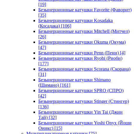
[19]
Безынерционные катушки Favorite (Фаворит)
[35]
Безынерционные катушки Kosadaka
(Косадака)
[106]
Безынерционные катушки Mitchell (Митчел)
[26]
Безынерционные катушки Okuma (Окума)
[47]
Безынерционные катушки Penn (Пенн)
[4]
Безынерционные катушки Ryobi (Риоби)
[177]
Безынерционные катушки Scorana (Скорана)
[31]
Безынерционные катушки Shimano
(Шимано)
[161]
Безынерционные катушки SPRO (СПРО)
[42]
Безынерционные катушки Stinger (Стингер)
[136]
Безынерционные катушки Yin Tai (Джин
Тай)
[32]
Безынерционные катушки Yoshi Onyx (Йоши
Оникс)
[15]
Мультипликаторные катушки
[75]