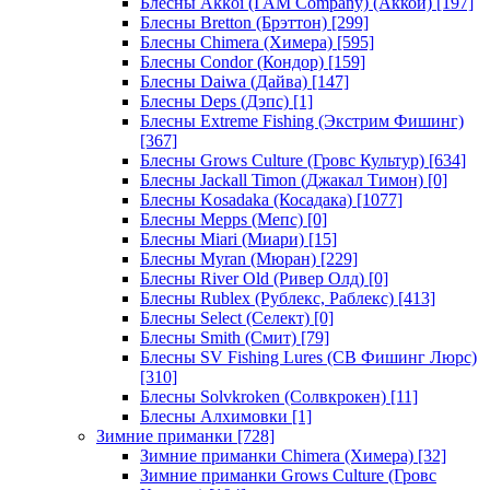
Блесны Akkoi (I AM Company) (Аккои)
[197]
Блесны Bretton (Брэттон)
[299]
Блесны Chimera (Химера)
[595]
Блесны Condor (Кондор)
[159]
Блесны Daiwa (Дайва)
[147]
Блесны Deps (Дэпс)
[1]
Блесны Extreme Fishing (Экстрим Фишинг)
[367]
Блесны Grows Culture (Гровс Культур)
[634]
Блесны Jackall Timon (Джакал Тимон)
[0]
Блесны Kosadaka (Косадака)
[1077]
Блесны Mepps (Мепс)
[0]
Блесны Miari (Миари)
[15]
Блесны Myran (Мюран)
[229]
Блесны River Old (Ривер Олд)
[0]
Блесны Rublex (Рублекс, Раблекс)
[413]
Блесны Select (Селект)
[0]
Блесны Smith (Смит)
[79]
Блесны SV Fishing Lures (СВ Фишинг Люрс)
[310]
Блесны Solvkroken (Солвкрокен)
[11]
Блесны Алхимовки
[1]
Зимние приманки
[728]
Зимние приманки Chimera (Химера)
[32]
Зимние приманки Grows Culture (Гровс