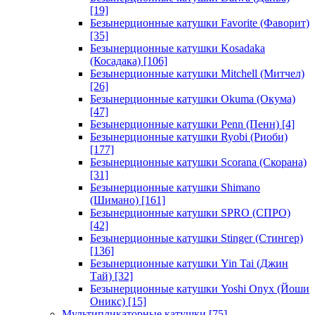
[19]
Безынерционные катушки Favorite (Фаворит)
[35]
Безынерционные катушки Kosadaka
(Косадака)
[106]
Безынерционные катушки Mitchell (Митчел)
[26]
Безынерционные катушки Okuma (Окума)
[47]
Безынерционные катушки Penn (Пенн)
[4]
Безынерционные катушки Ryobi (Риоби)
[177]
Безынерционные катушки Scorana (Скорана)
[31]
Безынерционные катушки Shimano
(Шимано)
[161]
Безынерционные катушки SPRO (СПРО)
[42]
Безынерционные катушки Stinger (Стингер)
[136]
Безынерционные катушки Yin Tai (Джин
Тай)
[32]
Безынерционные катушки Yoshi Onyx (Йоши
Оникс)
[15]
Мультипликаторные катушки
[75]