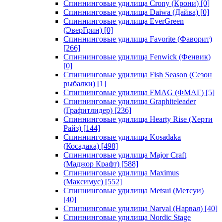
Спиннинговые удилища Crony (Крони)
[0]
Спиннинговые удилища Daiwa (Дайва)
[0]
Спиннинговые удилища EverGreen
(ЭверГрин)
[0]
Спиннинговые удилища Favorite (Фаворит)
[266]
Спиннинговые удилища Fenwick (Фенвик)
[0]
Спиннинговые удилища Fish Season (Сезон
рыбалки)
[1]
Спиннинговые удилища FMAG (ФМАГ)
[5]
Спиннинговые удилища Graphiteleader
(Графитлидер)
[236]
Спиннинговые удилища Hearty Rise (Херти
Райз)
[144]
Спиннинговые удилища Kosadaka
(Косадака)
[498]
Спиннинговые удилища Major Craft
(Маджор Крафт)
[588]
Спиннинговые удилища Maximus
(Максимус)
[552]
Спиннинговые удилища Metsui (Метсуи)
[40]
Спиннинговые удилища Narval (Нарвал)
[40]
Спиннинговые удилища Nordic Stage