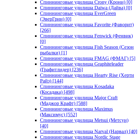
Спиннинговые удилища Crony (Крони)
[0]
Спиннинговые удилища Daiwa (Дайва)
[0]
Спиннинговые удилища EverGreen
(ЭверГрин)
[0]
Спиннинговые удилища Favorite (Фаворит)
[266]
Спиннинговые удилища Fenwick (Фенвик)
[0]
Спиннинговые удилища Fish Season (Сезон
рыбалки)
[1]
Спиннинговые удилища FMAG (ФМАГ)
[5]
Спиннинговые удилища Graphiteleader
(Графитлидер)
[236]
Спиннинговые удилища Hearty Rise (Херти
Райз)
[144]
Спиннинговые удилища Kosadaka
(Косадака)
[498]
Спиннинговые удилища Major Craft
(Маджор Крафт)
[588]
Спиннинговые удилища Maximus
(Максимус)
[552]
Спиннинговые удилища Metsui (Метсуи)
[40]
Спиннинговые удилища Narval (Нарвал)
[40]
Спиннинговые удилища Nordic Stage