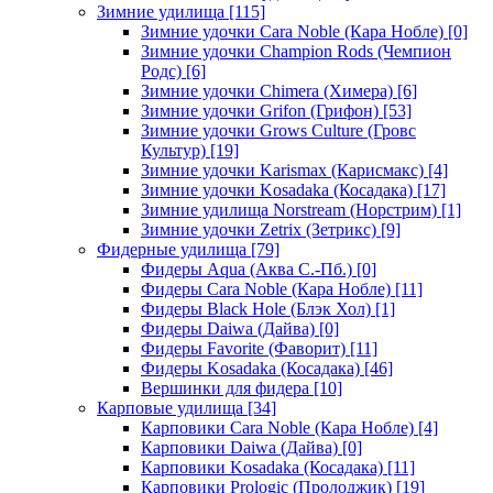
Зимние удилища
[115]
Зимние удочки Cara Noble (Кара Нобле)
[0]
Зимние удочки Champion Rods (Чемпион
Родс)
[6]
Зимние удочки Chimera (Химера)
[6]
Зимние удочки Grifon (Грифон)
[53]
Зимние удочки Grows Culture (Гровс
Культур)
[19]
Зимние удочки Karismax (Карисмакс)
[4]
Зимние удочки Kosadaka (Косадака)
[17]
Зимние удилища Norstream (Норстрим)
[1]
Зимние удочки Zetrix (Зетрикс)
[9]
Фидерные удилища
[79]
Фидеры Aqua (Аква С.-Пб.)
[0]
Фидеры Cara Noble (Кара Нобле)
[11]
Фидеры Black Hole (Блэк Хол)
[1]
Фидеры Daiwa (Дайва)
[0]
Фидеры Favorite (Фаворит)
[11]
Фидеры Kosadaka (Косадака)
[46]
Вершинки для фидера
[10]
Карповые удилища
[34]
Карповики Cara Noble (Кара Нобле)
[4]
Карповики Daiwa (Дайва)
[0]
Карповики Kosadaka (Косадака)
[11]
Карповики Prologic (Пролоджик)
[19]