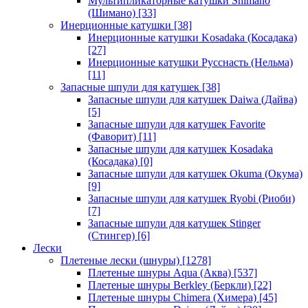
Мультипликаторные катушки Shimano
(Шимано)
[33]
Инерционные катушки
[38]
Инерционные катушки Kosadaka (Косадака)
[27]
Инерционные катушки Русснасть (Нельма)
[11]
Запасные шпули для катушек
[38]
Запасные шпули для катушек Daiwa (Дайва)
[5]
Запасные шпули для катушек Favorite
(Фаворит)
[11]
Запасные шпули для катушек Kosadaka
(Косадака)
[0]
Запасные шпули для катушек Okuma (Окума)
[9]
Запасные шпули для катушек Ryobi (Риоби)
[7]
Запасные шпули для катушек Stinger
(Стингер)
[6]
Лески
Плетеные лески (шнуры)
[1278]
Плетеные шнуры Aqua (Аква)
[537]
Плетеные шнуры Berkley (Беркли)
[22]
Плетеные шнуры Chimera (Химера)
[45]