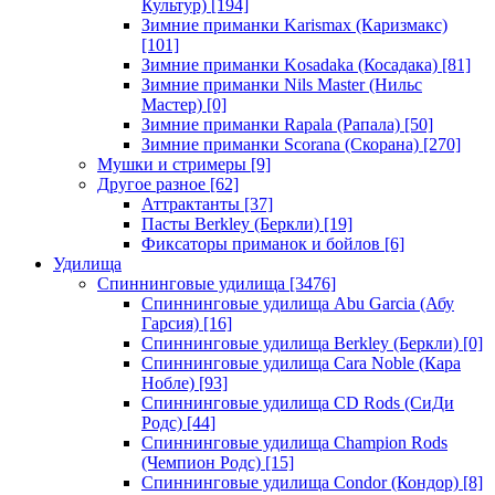
Культур)
[194]
Зимние приманки Karismax (Каризмакс)
[101]
Зимние приманки Kosadaka (Косадака)
[81]
Зимние приманки Nils Master (Нильс
Мастер)
[0]
Зимние приманки Rapala (Рапала)
[50]
Зимние приманки Scorana (Скорана)
[270]
Мушки и стримеры
[9]
Другое разное
[62]
Аттрактанты
[37]
Пасты Berkley (Беркли)
[19]
Фиксаторы приманок и бойлов
[6]
Удилища
Спиннинговые удилища
[3476]
Спиннинговые удилища Abu Garcia (Абу
Гарсия)
[16]
Спиннинговые удилища Berkley (Беркли)
[0]
Спиннинговые удилища Cara Noble (Кара
Нобле)
[93]
Спиннинговые удилища CD Rods (СиДи
Родс)
[44]
Спиннинговые удилища Champion Rods
(Чемпион Родс)
[15]
Спиннинговые удилища Condor (Кондор)
[8]