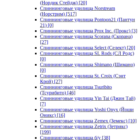
(Нордик Стейдж)
[20]
Спиннинговые удилища Norstream
(Норстрим)
[517]
Спиннинговые удилища Pontoon21 (Пантун
21)
[0]
Спиннинговые удилища Prox Inc. (Прокс)
[3]
Спиннинговые удилища Scorana (Скорана)
[27]
Спиннинговые удилища Select (Селект)
[20]
Спиннинговые удилища SL Rods (СЛ Родс)
[0]
Спиннинговые удилища Shimano (Шимано)
[0]
Спиннинговые удилища St. Croix (Сэнт
Крой)
[27]
Спиннинговые удилища Tsuribito
(Тсурибито)
[46]
Спиннинговые удилища Yin Tai (Джин Тай)
[7]
Спиннинговые удилища Yoshi Onyx (Йоши
Оникс)
[16]
Спиннинговые удилища Zemex (Земекс)
[10]
Спиннинговые удилища Zetrix (Зетрикс)
[199]
Спиннинговые удилища б/у
[38]