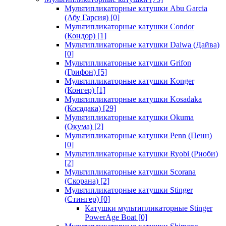
Мультипликаторные катушки Abu Garcia
(Абу Гарсия)
[0]
Мультипликаторные катушки Condor
(Кондор)
[1]
Мультипликаторные катушки Daiwa (Дайва)
[0]
Мультипликаторные катушки Grifon
(Грифон)
[5]
Мультипликаторные катушки Konger
(Конгер)
[1]
Мультипликаторные катушки Kosadaka
(Косадака)
[29]
Мультипликаторные катушки Okuma
(Окума)
[2]
Мультипликаторные катушки Penn (Пенн)
[0]
Мультипликаторные катушки Ryobi (Риоби)
[2]
Мультипликаторные катушки Scorana
(Скорана)
[2]
Мультипликаторные катушки Stinger
(Стингер)
[0]
Катушки мультипликаторные Stinger
PowerAge Boat
[0]