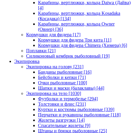
Карабины, вертлюжки, кольца Daiwa (Дайва)
[4]
Карабины, вертлюжки, кольца Kosadaka
(Косадака)
[134]
Карабины, вертлюжки, кольца Owner
(Овнер)
[36]
Кормушки для фидера
[17]
Кормушки для фидера Три кита
[11]
Кормушки для фидера Chimera (Химера)
[6]
Поплавки
[21]
Силиконовый кембрик рыболовный
[19]
Экипировка
Экипировка на голову
[231]
Банданы рыболовные
[16]
Бейсболки и кепки
[71]
Очки рыболовные
[100]
Шапки и маски (балаклавы)
[44]
Экипировка на тело
[1030]
Футболки и термобелье
[294]
Толстовки и флис
[231]
Куртки и костюмы рыболовные
[339]
Перчатки и рукавицы рыболовные
[118]
Жилеты разгрузки
[14]
Спасательные жилеты
[9]
Штаны и брюки рыболовные
[25]