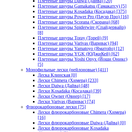
Плетеные шнуры Daiwa (Дайва)
[20]
Плетеные шнуры Gamakatsu (Гамакатсу)
[5]
Плетеные шнуры Kosadaka (Косадака)
[375]
Плетеные шнуры Power Pro (Пауэр Про)
[16]
Плетеные шнуры Scorana (Скорана)
[68]
Плетеные шнуры Spiderwire (Спайдервайр)
[8]
Плетеные шнуры Toray (Торей)
[9]
Плетеные шнуры Varivas (Варивас)
[94]
Плетеные шнуры Yamatoyo (Яматойо)
[12]
Плетеные шнуры YGK (ЮДжиКей)
[62]
Плетеные шнуры Yoshi Onyx (Йоши Оникс)
[5]
Монофильные лески (нейлоновые)
[411]
Леска Клинская
[0]
Лески Chimera (Химера)
[233]
Лески Daiwa (Дайва)
[48]
Лески Kosadaka (Косадака)
[39]
Лески Owner (Овнер)
[17]
Лески Varivas (Варивас)
[74]
Флюрокарбоновые лески
[75]
Лески флюрокарбоновые Chimera (Химера)
[16]
Лески флюрокарбоновые Daiwa (Дайва)
[0]
Лески флюрокарбоновые Kosadaka