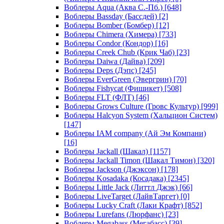
Воблеры Aqua (Аква С.-Пб.)
[648]
Воблеры Bassday (Бассдей)
[2]
Воблеры Bomber (Бомбер)
[12]
Воблеры Chimera (Химера)
[733]
Воблеры Condor (Кондор)
[16]
Воблеры Creek Chub (Крик Чаб)
[23]
Воблеры Daiwa (Дайва)
[209]
Воблеры Deps (Дэпс)
[245]
Воблеры EverGreen (Эвергрин)
[70]
Воблеры Fishycat (Фишикет)
[508]
Воблеры FLT (ФЛТ)
[46]
Воблеры Grows Culture (Гровс Культур)
[999]
Воблеры Halcyon System (Хальцион Систем)
[147]
Воблеры IAM company (Ай Эм Компани)
[16]
Воблеры Jackall (Шакал)
[1157]
Воблеры Jackall Timon (Шакал Тимон)
[320]
Воблеры Jackson (Джэксон)
[178]
Воблеры Kosadaka (Косадака)
[2345]
Воблеры Little Jack (Литтл Джэк)
[66]
Воблеры LiveTarget (ЛайвТаргет)
[0]
Воблеры Lucky Craft (Лаки Крафт)
[852]
Воблеры Lurefans (Люрфанс)
[23]
Воблеры Megabass (Мегабасс)
[39]