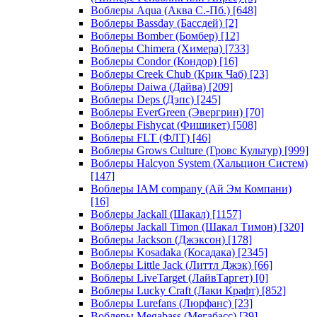
Воблеры Aqua (Аква С.-Пб.)
[648]
Воблеры Bassday (Бассдей)
[2]
Воблеры Bomber (Бомбер)
[12]
Воблеры Chimera (Химера)
[733]
Воблеры Condor (Кондор)
[16]
Воблеры Creek Chub (Крик Чаб)
[23]
Воблеры Daiwa (Дайва)
[209]
Воблеры Deps (Дэпс)
[245]
Воблеры EverGreen (Эвергрин)
[70]
Воблеры Fishycat (Фишикет)
[508]
Воблеры FLT (ФЛТ)
[46]
Воблеры Grows Culture (Гровс Культур)
[999]
Воблеры Halcyon System (Хальцион Систем)
[147]
Воблеры IAM company (Ай Эм Компани)
[16]
Воблеры Jackall (Шакал)
[1157]
Воблеры Jackall Timon (Шакал Тимон)
[320]
Воблеры Jackson (Джэксон)
[178]
Воблеры Kosadaka (Косадака)
[2345]
Воблеры Little Jack (Литтл Джэк)
[66]
Воблеры LiveTarget (ЛайвТаргет)
[0]
Воблеры Lucky Craft (Лаки Крафт)
[852]
Воблеры Lurefans (Люрфанс)
[23]
Воблеры Megabass (Мегабасс)
[39]