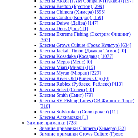
Блесны Akkoi (I AM Company) (Аккои)
[197]
Блесны Bretton (Брэттон)
[299]
Блесны Chimera (Химера)
[595]
Блесны Condor (Кондор)
[159]
Блесны Daiwa (Дайва)
[147]
Блесны Deps (Дэпс)
[1]
Блесны Extreme Fishing (Экстрим Фишинг)
[367]
Блесны Grows Culture (Гровс Культур)
[634]
Блесны Jackall Timon (Джакал Тимон)
[0]
Блесны Kosadaka (Косадака)
[1077]
Блесны Mepps (Мепс)
[0]
Блесны Miari (Миари)
[15]
Блесны Myran (Мюран)
[229]
Блесны River Old (Ривер Олд)
[0]
Блесны Rublex (Рублекс, Раблекс)
[413]
Блесны Select (Селект)
[0]
Блесны Smith (Смит)
[79]
Блесны SV Fishing Lures (СВ Фишинг Люрс)
[310]
Блесны Solvkroken (Солвкрокен)
[11]
Блесны Алхимовки
[1]
Зимние приманки
[728]
Зимние приманки Chimera (Химера)
[32]
Зимние приманки Grows Culture (Гровс