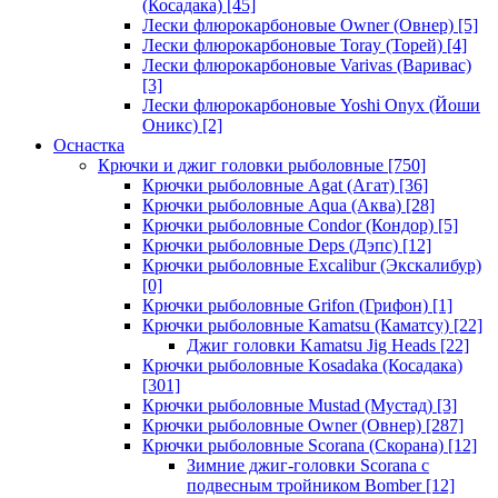
(Косадака)
[45]
Лески флюрокарбоновые Owner (Овнер)
[5]
Лески флюрокарбоновые Toray (Торей)
[4]
Лески флюрокарбоновые Varivas (Варивас)
[3]
Лески флюрокарбоновые Yoshi Onyx (Йоши
Оникс)
[2]
Оснастка
Крючки и джиг головки рыболовные
[750]
Крючки рыболовные Agat (Агат)
[36]
Крючки рыболовные Aqua (Аква)
[28]
Крючки рыболовные Condor (Кондор)
[5]
Крючки рыболовные Deps (Дэпс)
[12]
Крючки рыболовные Excalibur (Экскалибур)
[0]
Крючки рыболовные Grifon (Грифон)
[1]
Крючки рыболовные Kamatsu (Каматсу)
[22]
Джиг головки Kamatsu Jig Heads
[22]
Крючки рыболовные Kosadaka (Косадака)
[301]
Крючки рыболовные Mustad (Мустад)
[3]
Крючки рыболовные Owner (Овнер)
[287]
Крючки рыболовные Scorana (Скорана)
[12]
Зимние джиг-головки Scorana с
подвесным тройником Bomber
[12]