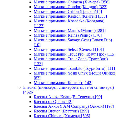
Мягкие приманки Chimera (Химера)
[358]
Мягкие приманки Condor (Кондор)
[322]
Мягкие приманки Grifon (Грифон)
[5]
Мягкие приманки Keitech (Кейтеч)
[338]
Мягкие приманки Kosadaka (Косадака)
[1123]
Мягкие приманки Mann's (Маннс)
[281]
Мягкие приманки Reins (Рейнс)
[176]
Мягкие приманки Savage Gear (Саваж Гир)
[10]
Мягкие приманки Select (Селект)
[101]
Мягкие приманки Trout Pro (Траут Про)
[115]
Мягкие приманки Trout Zone (Траут Зон)
[133]
Мягкие приманки Tsuribito (Тсурибито)
[111]
Мягкие приманки Yoshi Onyx (Йоши Оникс)
[83]
Мягкие приманки Контакт
[142]
Блесны (пилькеры, спинербейты, тейл-спиннеры)
[4626]
Блесны Алекс Краш (В. Терехин)
[90]
Блесны от Орлова
[2]
Блесны Akkoi (I AM Company) (Аккои)
[197]
Блесны Bretton (Брэттон)
[299]
Блесны Chimera (Химера)
[595]