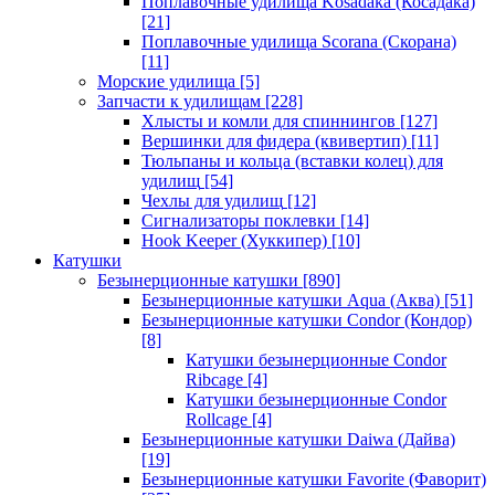
Поплавочные удилища Kosadaka (Косадака)
[21]
Поплавочные удилища Scorana (Скорана)
[11]
Морские удилища
[5]
Запчасти к удилищам
[228]
Хлысты и комли для спиннингов
[127]
Вершинки для фидера (квивертип)
[11]
Тюльпаны и кольца (вставки колец) для
удилищ
[54]
Чехлы для удилищ
[12]
Сигнализаторы поклевки
[14]
Hook Keeper (Хуккипер)
[10]
Катушки
Безынерционные катушки
[890]
Безынерционные катушки Aqua (Аква)
[51]
Безынерционные катушки Condor (Кондор)
[8]
Катушки безынерционные Condor
Ribcage
[4]
Катушки безынерционные Condor
Rollcage
[4]
Безынерционные катушки Daiwa (Дайва)
[19]
Безынерционные катушки Favorite (Фаворит)