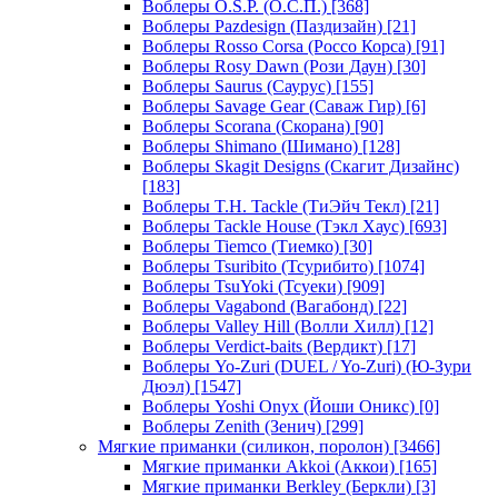
Воблеры O.S.P. (О.С.П.)
[368]
Воблеры Pazdesign (Паздизайн)
[21]
Воблеры Rosso Corsa (Россо Корса)
[91]
Воблеры Rosy Dawn (Рози Даун)
[30]
Воблеры Saurus (Саурус)
[155]
Воблеры Savage Gear (Саваж Гир)
[6]
Воблеры Scorana (Скорана)
[90]
Воблеры Shimano (Шимано)
[128]
Воблеры Skagit Designs (Скагит Дизайнс)
[183]
Воблеры T.H. Tackle (ТиЭйч Текл)
[21]
Воблеры Tackle House (Тэкл Хаус)
[693]
Воблеры Tiemco (Тиемко)
[30]
Воблеры Tsuribito (Тсурибито)
[1074]
Воблеры TsuYoki (Тсуеки)
[909]
Воблеры Vagabond (Вагабонд)
[22]
Воблеры Valley Hill (Волли Хилл)
[12]
Воблеры Verdict-baits (Вердикт)
[17]
Воблеры Yo-Zuri (DUEL / Yo-Zuri) (Ю-Зури
Дюэл)
[1547]
Воблеры Yoshi Onyx (Йоши Оникс)
[0]
Воблеры Zenith (Зенич)
[299]
Мягкие приманки (силикон, поролон)
[3466]
Мягкие приманки Akkoi (Аккои)
[165]
Мягкие приманки Berkley (Беркли)
[3]