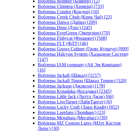
Воблеры Bomber (Бомбер)
[12]
Воблеры Chimera (Химера)
[733]
Воблеры Condor (Кондор)
[16]
Воблеры Creek Chub (Крик Чаб)
[23]
Воблеры Daiwa (Дайва)
[209]
Воблеры Deps (Дэпс)
[245]
Воблеры EverGreen (Эвергрин)
[70]
Воблеры Fishycat (Фишикет)
[508]
Воблеры FLT (ФЛТ)
[46]
Воблеры Grows Culture (Гровс Культур)
[999]
Воблеры Halcyon System (Хальцион Систем)
[147]
Воблеры IAM company (Ай Эм Компани)
[16]
Воблеры Jackall (Шакал)
[1157]
Воблеры Jackall Timon (Шакал Тимон)
[320]
Воблеры Jackson (Джэксон)
[178]
Воблеры Kosadaka (Косадака)
[2345]
Воблеры Little Jack (Литтл Джэк)
[66]
Воблеры LiveTarget (ЛайвТаргет)
[0]
Воблеры Lucky Craft (Лаки Крафт)
[852]
Воблеры Lurefans (Люрфанс)
[23]
Воблеры Megabass (Мегабасс)
[39]
Воблеры MZ Custom Lures (МЗэт Кастом
Люрс)
[30]