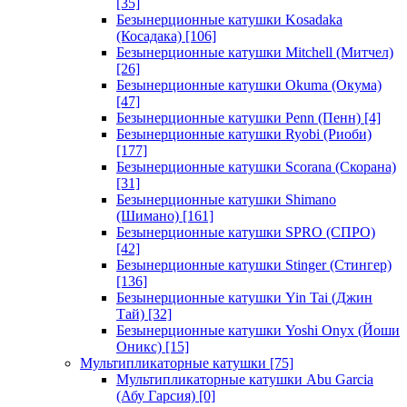
[35]
Безынерционные катушки Kosadaka
(Косадака)
[106]
Безынерционные катушки Mitchell (Митчел)
[26]
Безынерционные катушки Okuma (Окума)
[47]
Безынерционные катушки Penn (Пенн)
[4]
Безынерционные катушки Ryobi (Риоби)
[177]
Безынерционные катушки Scorana (Скорана)
[31]
Безынерционные катушки Shimano
(Шимано)
[161]
Безынерционные катушки SPRO (СПРО)
[42]
Безынерционные катушки Stinger (Стингер)
[136]
Безынерционные катушки Yin Tai (Джин
Тай)
[32]
Безынерционные катушки Yoshi Onyx (Йоши
Оникс)
[15]
Мультипликаторные катушки
[75]
Мультипликаторные катушки Abu Garcia
(Абу Гарсия)
[0]