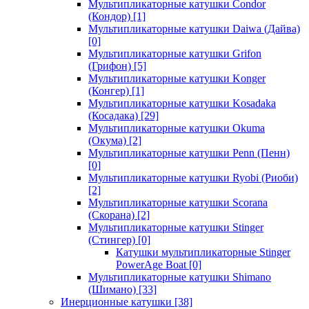
Мультипликаторные катушки Condor
(Кондор)
[1]
Мультипликаторные катушки Daiwa (Дайва)
[0]
Мультипликаторные катушки Grifon
(Грифон)
[5]
Мультипликаторные катушки Konger
(Конгер)
[1]
Мультипликаторные катушки Kosadaka
(Косадака)
[29]
Мультипликаторные катушки Okuma
(Окума)
[2]
Мультипликаторные катушки Penn (Пенн)
[0]
Мультипликаторные катушки Ryobi (Риоби)
[2]
Мультипликаторные катушки Scorana
(Скорана)
[2]
Мультипликаторные катушки Stinger
(Стингер)
[0]
Катушки мультипликаторные Stinger
PowerAge Boat
[0]
Мультипликаторные катушки Shimano
(Шимано)
[33]
Инерционные катушки
[38]