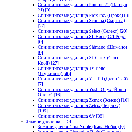
Спиннинговые удилища Pontoon21 (Пантун
21)
[0]
Спиннинговые удилища Prox Inc. (Прокс)
[3]
Спиннинговые удилища Scorana (Скорана)
[27]
Спиннинговые удилища Select (Селект)
[20]
Спиннинговые удилища SL Rods (СЛ Родс)
[0]
Спиннинговые удилища Shimano (Шимано)
[0]
Спиннинговые удилища St. Croix (Сэнт
Крой)
[27]
Спиннинговые удилища Tsuribito
(Тсурибито)
[46]
Спиннинговые удилища Yin Tai (Джин Тай)
[7]
Спиннинговые удилища Yoshi Onyx (Йоши
Оникс)
[16]
Спиннинговые удилища Zemex (Земекс)
[10]
Спиннинговые удилища Zetrix (Зетрикс)
[199]
Спиннинговые удилища б/у
[38]
Зимние удилища
[115]
Зимние удочки Cara Noble (Кара Нобле)
[0]
Зимние удочки Champion Rods (Чемпион