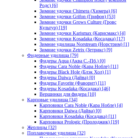
Родс)
[6]
Зимние удочки Chimera (Химера)
[6]
Зимние удочки Grifon (Грифон)
[53]
Зимние удочки Grows Culture (Гровс
Культур)
[19]
Зимние удочки Karismax (Карисмакс)
[4]
Зимние удочки Kosadaka (Косадака)
[17]
Зимние удилища Norstream (Норстрим)
[1]
Зимние удочки Zetrix (Зетрикс)
[9]
Фидерные удилища
[79]
Фидеры Aqua (Аква С.-Пб.)
[0]
Фидеры Cara Noble (Кара Нобле)
[11]
Фидеры Black Hole (Блэк Хол)
[1]
Фидеры Daiwa (Дайва)
[0]
Фидеры Favorite (Фаворит)
[11]
Фидеры Kosadaka (Косадака)
[46]
Вершинки для фидера
[10]
Карповые удилища
[34]
Карповики Cara Noble (Кара Нобле)
[4]
Карповики Daiwa (Дайва)
[0]
Карповики Kosadaka (Косадака)
[11]
Карповики Prologic (Пролоджик)
[19]
Жерлицы
[32]
Поплавочные удилища
[32]