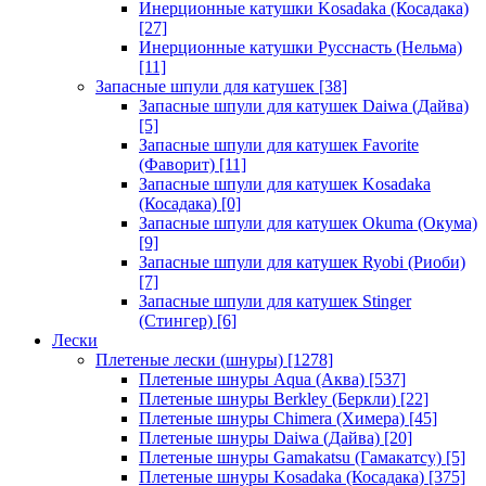
Инерционные катушки Kosadaka (Косадака)
[27]
Инерционные катушки Русснасть (Нельма)
[11]
Запасные шпули для катушек
[38]
Запасные шпули для катушек Daiwa (Дайва)
[5]
Запасные шпули для катушек Favorite
(Фаворит)
[11]
Запасные шпули для катушек Kosadaka
(Косадака)
[0]
Запасные шпули для катушек Okuma (Окума)
[9]
Запасные шпули для катушек Ryobi (Риоби)
[7]
Запасные шпули для катушек Stinger
(Стингер)
[6]
Лески
Плетеные лески (шнуры)
[1278]
Плетеные шнуры Aqua (Аква)
[537]
Плетеные шнуры Berkley (Беркли)
[22]
Плетеные шнуры Chimera (Химера)
[45]
Плетеные шнуры Daiwa (Дайва)
[20]
Плетеные шнуры Gamakatsu (Гамакатсу)
[5]
Плетеные шнуры Kosadaka (Косадака)
[375]