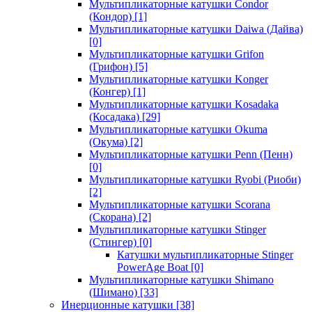
Мультипликаторные катушки Condor
(Кондор)
[1]
Мультипликаторные катушки Daiwa (Дайва)
[0]
Мультипликаторные катушки Grifon
(Грифон)
[5]
Мультипликаторные катушки Konger
(Конгер)
[1]
Мультипликаторные катушки Kosadaka
(Косадака)
[29]
Мультипликаторные катушки Okuma
(Окума)
[2]
Мультипликаторные катушки Penn (Пенн)
[0]
Мультипликаторные катушки Ryobi (Риоби)
[2]
Мультипликаторные катушки Scorana
(Скорана)
[2]
Мультипликаторные катушки Stinger
(Стингер)
[0]
Катушки мультипликаторные Stinger
PowerAge Boat
[0]
Мультипликаторные катушки Shimano
(Шимано)
[33]
Инерционные катушки
[38]