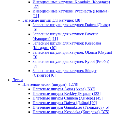
Инерционные катушки Kosadaka (Косадака)
[27]
Инерционные катушки Русснасть (Нельма)
[11]
Запасные шпули для катушек
[38]
Запасные шпули для катушек Daiwa (Дайва)
[5]
Запасные шпули для катушек Favorite
(Фаворит)
[11]
Запасные шпули для катушек Kosadaka
(Косадака)
[0]
Запасные шпули для катушек Okuma (Окума)
[9]
Запасные шпули для катушек Ryobi (Риоби)
[7]
Запасные шпули для катушек Stinger
(Стингер)
[6]
Лески
Плетеные лески (шнуры)
[1278]
Плетеные шнуры Aqua (Аква)
[537]
Плетеные шнуры Berkley (Беркли)
[22]
Плетеные шнуры Chimera (Химера)
[45]
Плетеные шнуры Daiwa (Дайва)
[20]
Плетеные шнуры Gamakatsu (Гамакатсу)
[5]
Плетеные шнуры Kosadaka (Косадака)
[375]