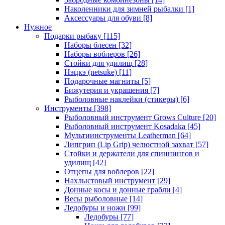
Наколенники для зимней рыбалки
[1]
Аксессуары для обуви
[8]
Нужное
Подарки рыбаку
[115]
Наборы блесен
[32]
Наборы воблеров
[26]
Стойки для удилищ
[28]
Нэцкэ (netsuke)
[11]
Подарочные магниты
[5]
Бижутерия и украшения
[7]
Рыболовные наклейки (стикеры)
[6]
Инструменты
[398]
Рыболовный инструмент Grows Culture
[20]
Рыболовный инструмент Kosadaka
[45]
Мультиинструменты Leatherman
[64]
Липгрип (Lip Grip) челюстной захват
[57]
Стойки и держатели для спиннингов и
удилищ
[42]
Отцепы для воблеров
[22]
Нахлыстовый инструмент
[29]
Донные косы и донные грабли
[4]
Весы рыболовные
[14]
Ледобуры и ножи
[99]
Ледобуры
[77]