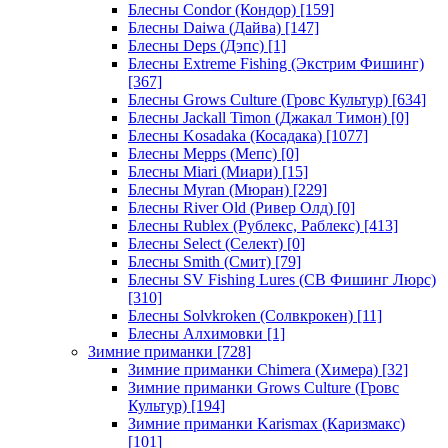
Блесны Condor (Кондор)
[159]
Блесны Daiwa (Дайва)
[147]
Блесны Deps (Дэпс)
[1]
Блесны Extreme Fishing (Экстрим Фишинг)
[367]
Блесны Grows Culture (Гровс Культур)
[634]
Блесны Jackall Timon (Джакал Тимон)
[0]
Блесны Kosadaka (Косадака)
[1077]
Блесны Mepps (Мепс)
[0]
Блесны Miari (Миари)
[15]
Блесны Myran (Мюран)
[229]
Блесны River Old (Ривер Олд)
[0]
Блесны Rublex (Рублекс, Раблекс)
[413]
Блесны Select (Селект)
[0]
Блесны Smith (Смит)
[79]
Блесны SV Fishing Lures (СВ Фишинг Люрс)
[310]
Блесны Solvkroken (Солвкрокен)
[11]
Блесны Алхимовки
[1]
Зимние приманки
[728]
Зимние приманки Chimera (Химера)
[32]
Зимние приманки Grows Culture (Гровс
Культур)
[194]
Зимние приманки Karismax (Каризмакс)
[101]