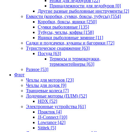
Ножи для ледобуров
[22]
Принадлежности для ледобуров
[0]
Другие разные рыболовные инструменты
[2]
Емкости (коробки, сумки, боксы, тубусы)
[554]
Коробки, боксы, ящики
[250]
Сумки рыболовные
[135]
Тубусы, чехлы, кофры
[158]
Ящики рыболовные зимние
[11]
Садки и подсачеки, куканы и багорики
[72]
Туристическое снаряжение
[63]
Посуда
[63]
Термосы и термокружки,
термоконтейнеры
[63]
Разное
[53]
Флот
Чехлы для моторов
[23]
Чехлы для лодок
[9]
Транцевые колеса
[7]
Лодочные моторы (ПЛМ)
[52]
HDX
[52]
Электронные устройства
[61]
Практик
[4]
JJ-Connect
[10]
Lowrance
[42]
Sititek
[5]