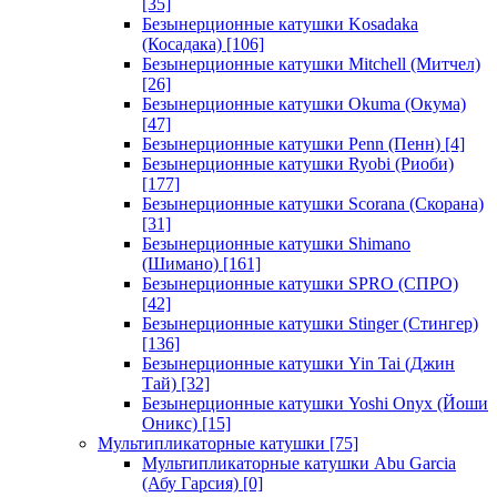
[35]
Безынерционные катушки Kosadaka
(Косадака)
[106]
Безынерционные катушки Mitchell (Митчел)
[26]
Безынерционные катушки Okuma (Окума)
[47]
Безынерционные катушки Penn (Пенн)
[4]
Безынерционные катушки Ryobi (Риоби)
[177]
Безынерционные катушки Scorana (Скорана)
[31]
Безынерционные катушки Shimano
(Шимано)
[161]
Безынерционные катушки SPRO (СПРО)
[42]
Безынерционные катушки Stinger (Стингер)
[136]
Безынерционные катушки Yin Tai (Джин
Тай)
[32]
Безынерционные катушки Yoshi Onyx (Йоши
Оникс)
[15]
Мультипликаторные катушки
[75]
Мультипликаторные катушки Abu Garcia
(Абу Гарсия)
[0]