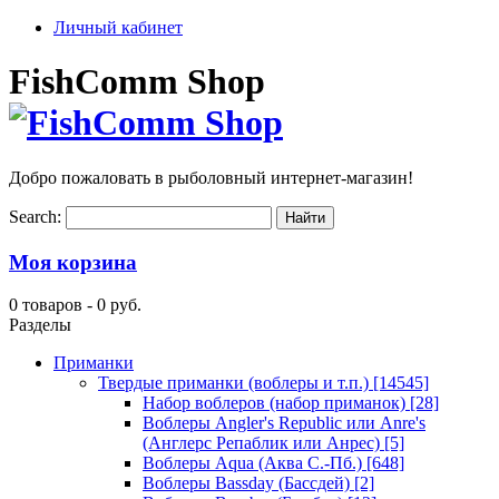
Личный кабинет
FishComm Shop
Добро пожаловать в рыболовный интернет-магазин!
Search:
Моя корзина
0 товаров -
0 руб.
Разделы
Приманки
Твердые приманки (воблеры и т.п.)
[14545]
Набор воблеров (набор приманок)
[28]
Воблеры Angler's Republic или Anre's
(Англерс Репаблик или Анрес)
[5]
Воблеры Aqua (Аква С.-Пб.)
[648]
Воблеры Bassday (Бассдей)
[2]