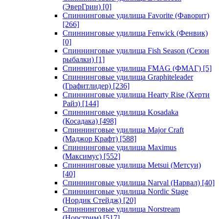
(ЭверГрин)
[0]
Спиннинговые удилища Favorite (Фаворит)
[266]
Спиннинговые удилища Fenwick (Фенвик)
[0]
Спиннинговые удилища Fish Season (Сезон
рыбалки)
[1]
Спиннинговые удилища FMAG (ФМАГ)
[5]
Спиннинговые удилища Graphiteleader
(Графитлидер)
[236]
Спиннинговые удилища Hearty Rise (Херти
Райз)
[144]
Спиннинговые удилища Kosadaka
(Косадака)
[498]
Спиннинговые удилища Major Craft
(Маджор Крафт)
[588]
Спиннинговые удилища Maximus
(Максимус)
[552]
Спиннинговые удилища Metsui (Метсуи)
[40]
Спиннинговые удилища Narval (Нарвал)
[40]
Спиннинговые удилища Nordic Stage
(Нордик Стейдж)
[20]
Спиннинговые удилища Norstream
(Норстрим)
[517]