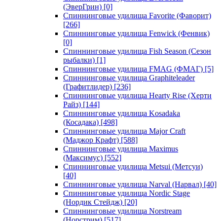
(ЭверГрин)
[0]
Спиннинговые удилища Favorite (Фаворит)
[266]
Спиннинговые удилища Fenwick (Фенвик)
[0]
Спиннинговые удилища Fish Season (Сезон
рыбалки)
[1]
Спиннинговые удилища FMAG (ФМАГ)
[5]
Спиннинговые удилища Graphiteleader
(Графитлидер)
[236]
Спиннинговые удилища Hearty Rise (Херти
Райз)
[144]
Спиннинговые удилища Kosadaka
(Косадака)
[498]
Спиннинговые удилища Major Craft
(Маджор Крафт)
[588]
Спиннинговые удилища Maximus
(Максимус)
[552]
Спиннинговые удилища Metsui (Метсуи)
[40]
Спиннинговые удилища Narval (Нарвал)
[40]
Спиннинговые удилища Nordic Stage
(Нордик Стейдж)
[20]
Спиннинговые удилища Norstream
(Норстрим)
[517]