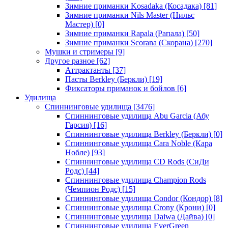
Зимние приманки Kosadaka (Косадака)
[81]
Зимние приманки Nils Master (Нильс
Мастер)
[0]
Зимние приманки Rapala (Рапала)
[50]
Зимние приманки Scorana (Скорана)
[270]
Мушки и стримеры
[9]
Другое разное
[62]
Аттрактанты
[37]
Пасты Berkley (Беркли)
[19]
Фиксаторы приманок и бойлов
[6]
Удилища
Спиннинговые удилища
[3476]
Спиннинговые удилища Abu Garcia (Абу
Гарсия)
[16]
Спиннинговые удилища Berkley (Беркли)
[0]
Спиннинговые удилища Cara Noble (Кара
Нобле)
[93]
Спиннинговые удилища CD Rods (СиДи
Родс)
[44]
Спиннинговые удилища Champion Rods
(Чемпион Родс)
[15]
Спиннинговые удилища Condor (Кондор)
[8]
Спиннинговые удилища Crony (Крони)
[0]
Спиннинговые удилища Daiwa (Дайва)
[0]
Спиннинговые удилища EverGreen