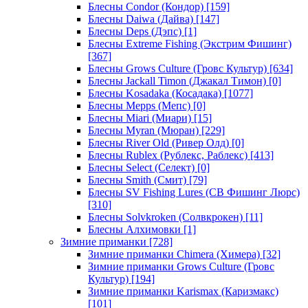
Блесны Condor (Кондор)
[159]
Блесны Daiwa (Дайва)
[147]
Блесны Deps (Дэпс)
[1]
Блесны Extreme Fishing (Экстрим Фишинг)
[367]
Блесны Grows Culture (Гровс Культур)
[634]
Блесны Jackall Timon (Джакал Тимон)
[0]
Блесны Kosadaka (Косадака)
[1077]
Блесны Mepps (Мепс)
[0]
Блесны Miari (Миари)
[15]
Блесны Myran (Мюран)
[229]
Блесны River Old (Ривер Олд)
[0]
Блесны Rublex (Рублекс, Раблекс)
[413]
Блесны Select (Селект)
[0]
Блесны Smith (Смит)
[79]
Блесны SV Fishing Lures (СВ Фишинг Люрс)
[310]
Блесны Solvkroken (Солвкрокен)
[11]
Блесны Алхимовки
[1]
Зимние приманки
[728]
Зимние приманки Chimera (Химера)
[32]
Зимние приманки Grows Culture (Гровс
Культур)
[194]
Зимние приманки Karismax (Каризмакс)
[101]