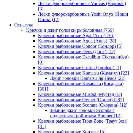
Лески флюрокарбоновые Varivas (Варивас)
[3]
Лески флюрокарбоновые Yoshi Onyx (Йоши
Оникс)
[2]
Оснастка
Крючки и джиг головки рыболовные
[750]
Крючки рыболовные Agat (Агат)
[36]
Крючки рыболовные Aqua (Аква)
[28]
Крючки рыболовные Condor (Кондор)
[5]
Крючки рыболовные Deps (Дэпс)
[12]
Крючки рыболовные Excalibur (Экскалибур)
[0]
Крючки рыболовные Grifon (Грифон)
[1]
Крючки рыболовные Kamatsu (Каматсу)
[22]
Джиг головки Kamatsu Jig Heads
[22]
Крючки рыболовные Kosadaka (Косадака)
[301]
Крючки рыболовные Mustad (Мустад)
[3]
Крючки рыболовные Owner (Овнер)
[287]
Крючки рыболовные Scorana (Скорана)
[12]
Зимние джиг-головки Scorana с
подвесным тройником Bomber
[12]
Крючки рыболовные Trout Zone (Траут Зон)
[31]
Крючки рыболовные Контакт
[5]