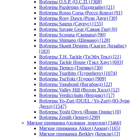
Воблеры O.S.P. (О.С.П.)
[368]
Воблеры Pazdesign (Паздизайн)
[21]
Воблеры Rosso Corsa (Россо Корса)
[91]
Воблеры Rosy Dawn (Рози Даун)
[30]
Воблеры Saurus (Саурус)
[155]
Воблеры Savage Gear (Саваж Гир)
[6]
Воблеры Scorana (Скорана)
[90]
Воблеры Shimano (Шимано)
[128]
Воблеры Skagit Designs (Скагит Дизайнс)
[183]
Воблеры T.H. Tackle (ТиЭйч Текл)
[21]
Воблеры Tackle House (Тэкл Хаус)
[693]
Воблеры Tiemco (Тиемко)
[30]
Воблеры Tsuribito (Тсурибито)
[1074]
Воблеры TsuYoki (Тсуеки)
[909]
Воблеры Vagabond (Вагабонд)
[22]
Воблеры Valley Hill (Волли Хилл)
[12]
Воблеры Verdict-baits (Вердикт)
[17]
Воблеры Yo-Zuri (DUEL / Yo-Zuri) (Ю-Зури
Дюэл)
[1547]
Воблеры Yoshi Onyx (Йоши Оникс)
[0]
Воблеры Zenith (Зенич)
[299]
Мягкие приманки (силикон, поролон)
[3466]
Мягкие приманки Akkoi (Аккои)
[165]
Мягкие приманки Berkley (Беркли)
[3]