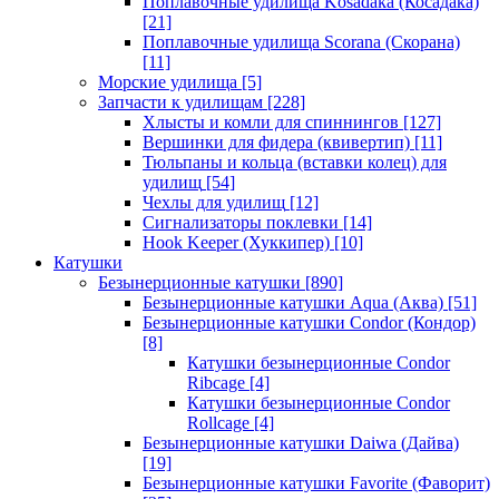
Поплавочные удилища Kosadaka (Косадака)
[21]
Поплавочные удилища Scorana (Скорана)
[11]
Морские удилища
[5]
Запчасти к удилищам
[228]
Хлысты и комли для спиннингов
[127]
Вершинки для фидера (квивертип)
[11]
Тюльпаны и кольца (вставки колец) для
удилищ
[54]
Чехлы для удилищ
[12]
Сигнализаторы поклевки
[14]
Hook Keeper (Хуккипер)
[10]
Катушки
Безынерционные катушки
[890]
Безынерционные катушки Aqua (Аква)
[51]
Безынерционные катушки Condor (Кондор)
[8]
Катушки безынерционные Condor
Ribcage
[4]
Катушки безынерционные Condor
Rollcage
[4]
Безынерционные катушки Daiwa (Дайва)
[19]
Безынерционные катушки Favorite (Фаворит)