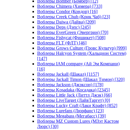
Воблеры Bomber (Бомбер)
[12]
Воблеры Chimera (Химера)
[733]
Воблеры Condor (Кондор)
[16]
Воблеры Creek Chub (Крик Чаб)
[23]
Воблеры Daiwa (Дайва)
[209]
Воблеры Deps (Дэпс)
[245]
Воблеры EverGreen (Эвергрин)
[70]
Воблеры Fishycat (Фишикет)
[508]
Воблеры FLT (ФЛТ)
[46]
Воблеры Grows Culture (Гровс Культур)
[999]
Воблеры Halcyon System (Хальцион Систем)
[147]
Воблеры IAM company (Ай Эм Компани)
[16]
Воблеры Jackall (Шакал)
[1157]
Воблеры Jackall Timon (Шакал Тимон)
[320]
Воблеры Jackson (Джэксон)
[178]
Воблеры Kosadaka (Косадака)
[2345]
Воблеры Little Jack (Литтл Джэк)
[66]
Воблеры LiveTarget (ЛайвТаргет)
[0]
Воблеры Lucky Craft (Лаки Крафт)
[852]
Воблеры Lurefans (Люрфанс)
[23]
Воблеры Megabass (Мегабасс)
[39]
Воблеры MZ Custom Lures (МЗэт Кастом
Люрс)
[30]