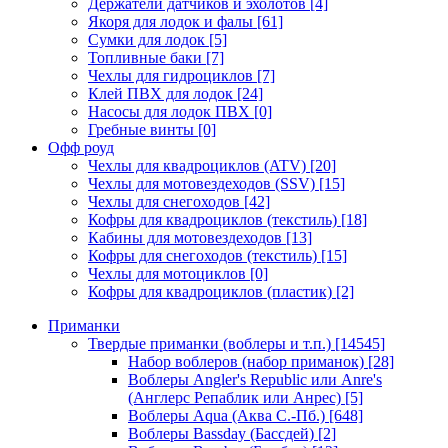
Держатели датчиков и эхолотов
[4]
Якоря для лодок и фалы
[61]
Сумки для лодок
[5]
Топливные баки
[7]
Чехлы для гидроциклов
[7]
Клей ПВХ для лодок
[24]
Насосы для лодок ПВХ
[0]
Гребные винты
[0]
Офф роуд
Чехлы для квадроциклов (ATV)
[20]
Чехлы для мотовездеходов (SSV)
[15]
Чехлы для снегоходов
[42]
Кофры для квадроциклов (текстиль)
[18]
Кабины для мотовездеходов
[13]
Кофры для снегоходов (текстиль)
[15]
Чехлы для мотоциклов
[0]
Кофры для квадроциклов (пластик)
[2]
Приманки
Твердые приманки (воблеры и т.п.)
[14545]
Набор воблеров (набор приманок)
[28]
Воблеры Angler's Republic или Anre's
(Англерс Репаблик или Анрес)
[5]
Воблеры Aqua (Аква С.-Пб.)
[648]
Воблеры Bassday (Бассдей)
[2]