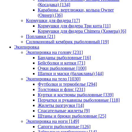
(Косадака)
[134]
Карабины, вертлюжки, кольца Owner
(Овнер)
[36]
Кормушки для фидера
[17]
Кормушки для фидера Три кита
[11]
Кормушки для фидера Chimera (Химера)
[6]
Поплавки
[21]
Силиконовый кембрик рыболовный
[19]
Экипировка
Экипировка на голову
[231]
Банданы рыболовные
[16]
Бейсболки и кепки
[71]
Очки рыболовные
[100]
Шапки и маски (балаклавы)
[44]
Экипировка на тело
[1030]
Футболки и термобелье
[294]
Толстовки и флис
[231]
Куртки и костюмы рыболовные
[339]
Перчатки и рукавицы рыболовные
[118]
Жилеты разгрузки
[14]
Спасательные жилеты
[9]
Штаны и брюки рыболовные
[25]
Экипировка на ноги
[149]
Сапоги рыболовные
[126]
Забродные комбинезоны
[14]