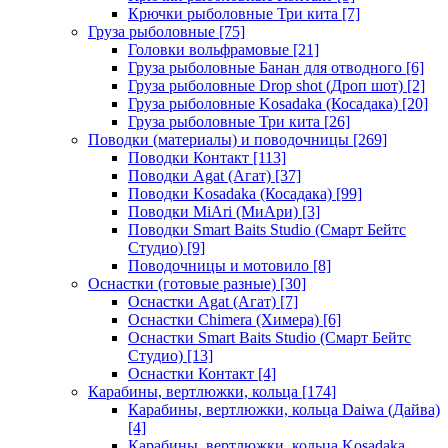
Крючки рыболовные Три кита
[7]
Груза рыболовные
[75]
Головки вольфрамовые
[21]
Груза рыболовные Банан для отводного
[6]
Груза рыболовные Drop shot (Дроп шот)
[2]
Груза рыболовные Kosadaka (Косадака)
[20]
Груза рыболовные Три кита
[26]
Поводки (материалы) и поводочницы
[269]
Поводки Контакт
[113]
Поводки Agat (Агат)
[37]
Поводки Kosadaka (Косадака)
[99]
Поводки MiAri (МиАри)
[3]
Поводки Smart Baits Studio (Смарт Бейтс
Студио)
[9]
Поводочницы и мотовило
[8]
Оснастки (готовые разные)
[30]
Оснастки Agat (Агат)
[7]
Оснастки Chimera (Химера)
[6]
Оснастки Smart Baits Studio (Смарт Бейтс
Студио)
[13]
Оснастки Контакт
[4]
Карабины, вертлюжки, кольца
[174]
Карабины, вертлюжки, кольца Daiwa (Дайва)
[4]
Карабины, вертлюжки, кольца Kosadaka