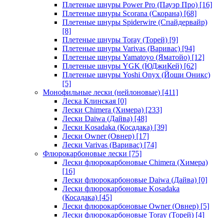
Плетеные шнуры Power Pro (Пауэр Про)
[16]
Плетеные шнуры Scorana (Скорана)
[68]
Плетеные шнуры Spiderwire (Спайдервайр)
[8]
Плетеные шнуры Toray (Торей)
[9]
Плетеные шнуры Varivas (Варивас)
[94]
Плетеные шнуры Yamatoyo (Яматойо)
[12]
Плетеные шнуры YGK (ЮДжиКей)
[62]
Плетеные шнуры Yoshi Onyx (Йоши Оникс)
[5]
Монофильные лески (нейлоновые)
[411]
Леска Клинская
[0]
Лески Chimera (Химера)
[233]
Лески Daiwa (Дайва)
[48]
Лески Kosadaka (Косадака)
[39]
Лески Owner (Овнер)
[17]
Лески Varivas (Варивас)
[74]
Флюрокарбоновые лески
[75]
Лески флюрокарбоновые Chimera (Химера)
[16]
Лески флюрокарбоновые Daiwa (Дайва)
[0]
Лески флюрокарбоновые Kosadaka
(Косадака)
[45]
Лески флюрокарбоновые Owner (Овнер)
[5]
Лески флюрокарбоновые Toray (Торей)
[4]