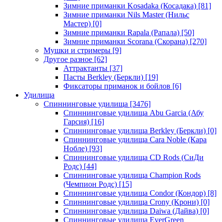
Зимние приманки Kosadaka (Косадака)
[81]
Зимние приманки Nils Master (Нильс
Мастер)
[0]
Зимние приманки Rapala (Рапала)
[50]
Зимние приманки Scorana (Скорана)
[270]
Мушки и стримеры
[9]
Другое разное
[62]
Аттрактанты
[37]
Пасты Berkley (Беркли)
[19]
Фиксаторы приманок и бойлов
[6]
Удилища
Спиннинговые удилища
[3476]
Спиннинговые удилища Abu Garcia (Абу
Гарсия)
[16]
Спиннинговые удилища Berkley (Беркли)
[0]
Спиннинговые удилища Cara Noble (Кара
Нобле)
[93]
Спиннинговые удилища CD Rods (СиДи
Родс)
[44]
Спиннинговые удилища Champion Rods
(Чемпион Родс)
[15]
Спиннинговые удилища Condor (Кондор)
[8]
Спиннинговые удилища Crony (Крони)
[0]
Спиннинговые удилища Daiwa (Дайва)
[0]
Спиннинговые удилища EverGreen