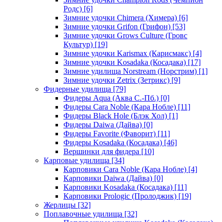
Родс)
[6]
Зимние удочки Chimera (Химера)
[6]
Зимние удочки Grifon (Грифон)
[53]
Зимние удочки Grows Culture (Гровс
Культур)
[19]
Зимние удочки Karismax (Карисмакс)
[4]
Зимние удочки Kosadaka (Косадака)
[17]
Зимние удилища Norstream (Норстрим)
[1]
Зимние удочки Zetrix (Зетрикс)
[9]
Фидерные удилища
[79]
Фидеры Aqua (Аква С.-Пб.)
[0]
Фидеры Cara Noble (Кара Нобле)
[11]
Фидеры Black Hole (Блэк Хол)
[1]
Фидеры Daiwa (Дайва)
[0]
Фидеры Favorite (Фаворит)
[11]
Фидеры Kosadaka (Косадака)
[46]
Вершинки для фидера
[10]
Карповые удилища
[34]
Карповики Cara Noble (Кара Нобле)
[4]
Карповики Daiwa (Дайва)
[0]
Карповики Kosadaka (Косадака)
[11]
Карповики Prologic (Пролоджик)
[19]
Жерлицы
[32]
Поплавочные удилища
[32]