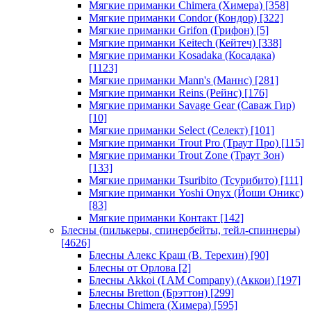
Мягкие приманки Chimera (Химера)
[358]
Мягкие приманки Condor (Кондор)
[322]
Мягкие приманки Grifon (Грифон)
[5]
Мягкие приманки Keitech (Кейтеч)
[338]
Мягкие приманки Kosadaka (Косадака)
[1123]
Мягкие приманки Mann's (Маннс)
[281]
Мягкие приманки Reins (Рейнс)
[176]
Мягкие приманки Savage Gear (Саваж Гир)
[10]
Мягкие приманки Select (Селект)
[101]
Мягкие приманки Trout Pro (Траут Про)
[115]
Мягкие приманки Trout Zone (Траут Зон)
[133]
Мягкие приманки Tsuribito (Тсурибито)
[111]
Мягкие приманки Yoshi Onyx (Йоши Оникс)
[83]
Мягкие приманки Контакт
[142]
Блесны (пилькеры, спинербейты, тейл-спиннеры)
[4626]
Блесны Алекс Краш (В. Терехин)
[90]
Блесны от Орлова
[2]
Блесны Akkoi (I AM Company) (Аккои)
[197]
Блесны Bretton (Брэттон)
[299]
Блесны Chimera (Химера)
[595]