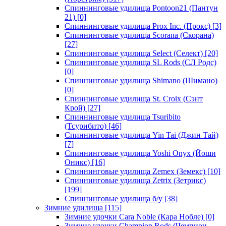
Спиннинговые удилища Pontoon21 (Пантун
21)
[0]
Спиннинговые удилища Prox Inc. (Прокс)
[3]
Спиннинговые удилища Scorana (Скорана)
[27]
Спиннинговые удилища Select (Селект)
[20]
Спиннинговые удилища SL Rods (СЛ Родс)
[0]
Спиннинговые удилища Shimano (Шимано)
[0]
Спиннинговые удилища St. Croix (Сэнт
Крой)
[27]
Спиннинговые удилища Tsuribito
(Тсурибито)
[46]
Спиннинговые удилища Yin Tai (Джин Тай)
[7]
Спиннинговые удилища Yoshi Onyx (Йоши
Оникс)
[16]
Спиннинговые удилища Zemex (Земекс)
[10]
Спиннинговые удилища Zetrix (Зетрикс)
[199]
Спиннинговые удилища б/у
[38]
Зимние удилища
[115]
Зимние удочки Cara Noble (Кара Нобле)
[0]
Зимние удочки Champion Rods (Чемпион