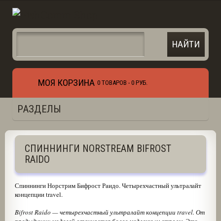
МОЯ КОРЗИНА
0 ТОВАРОВ -
0 РУБ.
РАЗДЕЛЫ
СПИННИНГИ NORSTREAM BIFROST
RAIDO
Спиннинги Норстрим Бифрост Раидо. Ч
етырехчастный ультралайт
концепции travel.
Bifrost Raido — четырехчастный ультралайт концепции travel. От