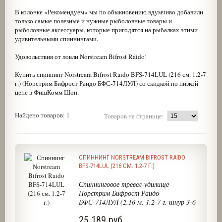
В колонке «Рекомендуем» мы по обыкновению вдумчиво добавили
только самые полезные и нужные рыболовные товары и
рыболовные аксессуары, которые пригодятся на рыбалках этими
удивительными спиннингами.
Удовольствия от ловли Norstream Bifrost Raido!
Купить спиннинг Norstream Bifrost Raido BFS-714LUL (216 см. 1.2-7
г.) (Норстрим Бифрост Раидо БФС-714ЛУЛ) со скидкой по низкой
цене в ФишКомм Шоп.
Найдено товаров: 1
Товаров на странице:
СПИННИНГ NORSTREAM BIFROST RAIDO
BFS-714LUL (216 СМ. 1.2-7 Г.)
Спиннинговое тревел-удилище
Норстрим Бифрост Раидо
БФС-714ЛУЛ (2.16 м. 1.2-7 г. шнур 3-6
лб.)
25 189 руб.