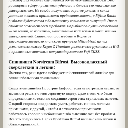
предыдущих моделей отличается более медленным строем. Это
расширяет сферу применения удилища и делает его максимально
универсальным. Не всегда получается заранее узнать, в каких
условиях и какими приманками предстоит ловить, с Bifrost Raido
рыболов будет готов к большинству возможных ситуаций. Этот
спиннинг отвечает всем требованиям рыболова-путешественника
— он легкий, компактный, максимально надежный и максимально
универсальный. Спиннинги произведены в Корее из
высококачественного японского препрега Miitsubishi, на них
установлены кольца Kigan Z Titanium, разнесенные рукоятки из EVA
и практичные винтовые катушкодержатели Fuji SKSS.
Спиннинги Norstream Bifrost. Высококлассный
сверхлегкий и легкий!
Именно так, речь идет о небюджетной спиннинговой линейке для
ловли небольшими приманками.
Создателям линейка Норстрим Бифрост если не потрепала нервы, то
заставила решать очень серьезную задачу. Дело в том, что были
определенные хотелки по созданию строя этих стримовых палочек.
С одной стороны они должны уметь работать с очень легкими
приманками, с другой, - чтобы и с тяжелыми приманками
работалось хорошо и небольшая рыба вываживалась без проблем.
Все это получилось. Серия Norstream Bifrost вышла очень легкой и
сбалансированной.