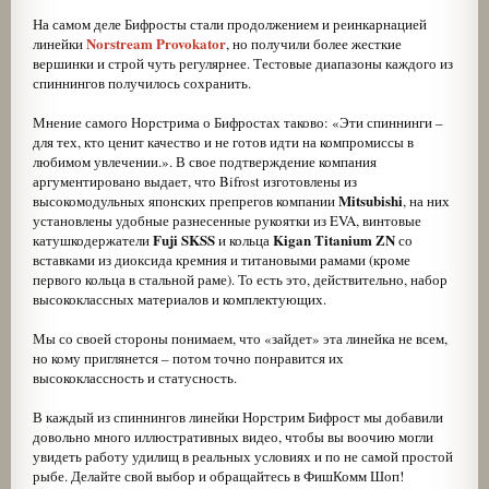
На самом деле Бифросты стали продолжением и реинкарнацией
Norstream Provokator
линейки
, но получили более жесткие
вершинки и строй чуть регулярнее. Тестовые диапазоны каждого из
спиннингов получилось сохранить.
Мнение самого Норстрима о Бифростах таково: «Эти спиннинги –
для тех, кто ценит качество и не готов идти на компромиссы в
любимом увлечении.». В свое подтверждение компания
аргументировано выдает, что Bifrost изготовлены из
Mitsubishi
высокомодульных японских препрегов компании
, на них
установлены удобные разнесенные рукоятки из EVA, винтовые
Fuji SKSS
Kigan Titanium ZN
катушкодержатели
и кольца
со
вставками из диоксида кремния и титановыми рамами (кроме
первого кольца в стальной раме). То есть это, действительно, набор
высококлассных материалов и комплектующих.
Мы со своей стороны понимаем, что «зайдет» эта линейка не всем,
но кому приглянется – потом точно понравится их
высококлассность и статусность.
В каждый из спиннингов линейки Норстрим Бифрост мы добавили
довольно много иллюстративных видео, чтобы вы воочию могли
увидеть работу удилищ в реальных условиях и по не самой простой
рыбе. Делайте свой выбор и обращайтесь в ФишКомм Шоп!