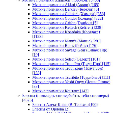
Мягкие приманки (силикон, поролон)
[3466]
Мягкие приманки Akkoi (Аккои)
[165]
Мягкие приманки Berkley (Беркли)
[3]
Мягкие приманки Chimera (Химера)
[358]
Мягкие приманки Condor (Кондор)
[322]
Мягкие приманки Grifon (Грифон)
[5]
Мягкие приманки Keitech (Кейтеч)
[338]
Мягкие приманки Kosadaka (Косадака)
[1123]
Мягкие приманки Mann's (Маннс)
[281]
Мягкие приманки Reins (Рейнс)
[176]
Мягкие приманки Savage Gear (Саваж Гир)
[10]
Мягкие приманки Select (Селект)
[101]
Мягкие приманки Trout Pro (Траут Про)
[115]
Мягкие приманки Trout Zone (Траут Зон)
[133]
Мягкие приманки Tsuribito (Тсурибито)
[111]
Мягкие приманки Yoshi Onyx (Йоши Оникс)
[83]
Мягкие приманки Контакт
[142]
Блесны (пилькеры, спинербейты, тейл-спиннеры)
[4626]
Блесны Алекс Краш (В. Терехин)
[90]
Блесны от Орлова
[2]