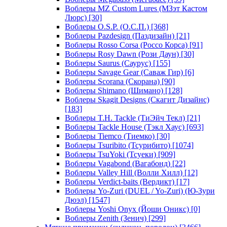
Воблеры MZ Custom Lures (МЗэт Кастом
Люрс)
[30]
Воблеры O.S.P. (О.С.П.)
[368]
Воблеры Pazdesign (Паздизайн)
[21]
Воблеры Rosso Corsa (Россо Корса)
[91]
Воблеры Rosy Dawn (Рози Даун)
[30]
Воблеры Saurus (Саурус)
[155]
Воблеры Savage Gear (Саваж Гир)
[6]
Воблеры Scorana (Скорана)
[90]
Воблеры Shimano (Шимано)
[128]
Воблеры Skagit Designs (Скагит Дизайнс)
[183]
Воблеры T.H. Tackle (ТиЭйч Текл)
[21]
Воблеры Tackle House (Тэкл Хаус)
[693]
Воблеры Tiemco (Тиемко)
[30]
Воблеры Tsuribito (Тсурибито)
[1074]
Воблеры TsuYoki (Тсуеки)
[909]
Воблеры Vagabond (Вагабонд)
[22]
Воблеры Valley Hill (Волли Хилл)
[12]
Воблеры Verdict-baits (Вердикт)
[17]
Воблеры Yo-Zuri (DUEL / Yo-Zuri) (Ю-Зури
Дюэл)
[1547]
Воблеры Yoshi Onyx (Йоши Оникс)
[0]
Воблеры Zenith (Зенич)
[299]