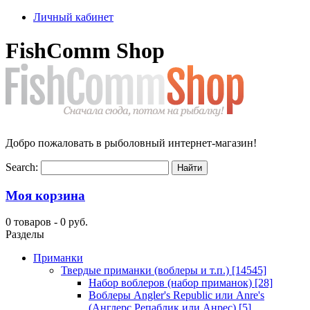
Личный кабинет
FishComm Shop
Добро пожаловать в рыболовный интернет-магазин!
Search:
Моя корзина
0 товаров -
0 руб.
Разделы
Приманки
Твердые приманки (воблеры и т.п.)
[14545]
Набор воблеров (набор приманок)
[28]
Воблеры Angler's Republic или Anre's
(Англерс Репаблик или Анрес)
[5]