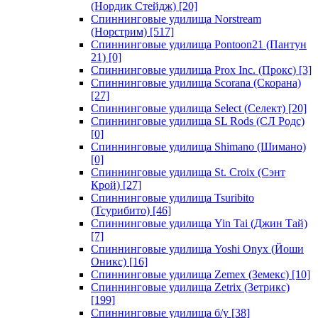
(Нордик Стейдж)
[20]
Спиннинговые удилища Norstream
(Норстрим)
[517]
Спиннинговые удилища Pontoon21 (Пантун
21)
[0]
Спиннинговые удилища Prox Inc. (Прокс)
[3]
Спиннинговые удилища Scorana (Скорана)
[27]
Спиннинговые удилища Select (Селект)
[20]
Спиннинговые удилища SL Rods (СЛ Родс)
[0]
Спиннинговые удилища Shimano (Шимано)
[0]
Спиннинговые удилища St. Croix (Сэнт
Крой)
[27]
Спиннинговые удилища Tsuribito
(Тсурибито)
[46]
Спиннинговые удилища Yin Tai (Джин Тай)
[7]
Спиннинговые удилища Yoshi Onyx (Йоши
Оникс)
[16]
Спиннинговые удилища Zemex (Земекс)
[10]
Спиннинговые удилища Zetrix (Зетрикс)
[199]
Спиннинговые удилища б/у
[38]