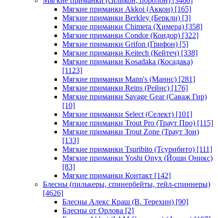
Мягкие приманки (силикон, поролон)
[3466]
Мягкие приманки Akkoi (Аккои)
[165]
Мягкие приманки Berkley (Беркли)
[3]
Мягкие приманки Chimera (Химера)
[358]
Мягкие приманки Condor (Кондор)
[322]
Мягкие приманки Grifon (Грифон)
[5]
Мягкие приманки Keitech (Кейтеч)
[338]
Мягкие приманки Kosadaka (Косадака)
[1123]
Мягкие приманки Mann's (Маннс)
[281]
Мягкие приманки Reins (Рейнс)
[176]
Мягкие приманки Savage Gear (Саваж Гир)
[10]
Мягкие приманки Select (Селект)
[101]
Мягкие приманки Trout Pro (Траут Про)
[115]
Мягкие приманки Trout Zone (Траут Зон)
[133]
Мягкие приманки Tsuribito (Тсурибито)
[111]
Мягкие приманки Yoshi Onyx (Йоши Оникс)
[83]
Мягкие приманки Контакт
[142]
Блесны (пилькеры, спинербейты, тейл-спиннеры)
[4626]
Блесны Алекс Краш (В. Терехин)
[90]
Блесны от Орлова
[2]