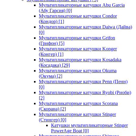
Мультипликаторные катушки Abu Garcia
(Абу Гарсия)
[0]
Мультипликаторные катушки Condor
(Кондор)
[1]
Мультипликаторные катушки Daiwa (Дайва)
[0]
Мультипликаторные катушки Grifon
(Грифон)
[5]
Мультипликаторные катушки Konger
(Конгер)
[1]
Мультипликаторные катушки Kosadaka
(Косадака)
[29]
Мультипликаторные катушки Okuma
(Окума)
[2]
Мультипликаторные катушки Penn (Пенн)
[0]
Мультипликаторные катушки Ryobi (Риоби)
[2]
Мультипликаторные катушки Scorana
(Скорана)
[2]
Мультипликаторные катушки Stinger
(Стингер)
[0]
Катушки мультипликаторные Stinger
PowerAge Boat
[0]