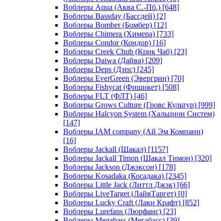
Воблеры Aqua (Аква С.-Пб.)
[648]
Воблеры Bassday (Бассдей)
[2]
Воблеры Bomber (Бомбер)
[12]
Воблеры Chimera (Химера)
[733]
Воблеры Condor (Кондор)
[16]
Воблеры Creek Chub (Крик Чаб)
[23]
Воблеры Daiwa (Дайва)
[209]
Воблеры Deps (Дэпс)
[245]
Воблеры EverGreen (Эвергрин)
[70]
Воблеры Fishycat (Фишикет)
[508]
Воблеры FLT (ФЛТ)
[46]
Воблеры Grows Culture (Гровс Культур)
[999]
Воблеры Halcyon System (Хальцион Систем)
[147]
Воблеры IAM company (Ай Эм Компани)
[16]
Воблеры Jackall (Шакал)
[1157]
Воблеры Jackall Timon (Шакал Тимон)
[320]
Воблеры Jackson (Джэксон)
[178]
Воблеры Kosadaka (Косадака)
[2345]
Воблеры Little Jack (Литтл Джэк)
[66]
Воблеры LiveTarget (ЛайвТаргет)
[0]
Воблеры Lucky Craft (Лаки Крафт)
[852]
Воблеры Lurefans (Люрфанс)
[23]
Воблеры Megabass (Мегабасс)
[39]