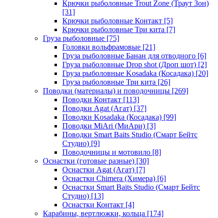
Крючки рыболовные Trout Zone (Траут Зон)
[31]
Крючки рыболовные Контакт
[5]
Крючки рыболовные Три кита
[7]
Груза рыболовные
[75]
Головки вольфрамовые
[21]
Груза рыболовные Банан для отводного
[6]
Груза рыболовные Drop shot (Дроп шот)
[2]
Груза рыболовные Kosadaka (Косадака)
[20]
Груза рыболовные Три кита
[26]
Поводки (материалы) и поводочницы
[269]
Поводки Контакт
[113]
Поводки Agat (Агат)
[37]
Поводки Kosadaka (Косадака)
[99]
Поводки MiAri (МиАри)
[3]
Поводки Smart Baits Studio (Смарт Бейтс
Студио)
[9]
Поводочницы и мотовило
[8]
Оснастки (готовые разные)
[30]
Оснастки Agat (Агат)
[7]
Оснастки Chimera (Химера)
[6]
Оснастки Smart Baits Studio (Смарт Бейтс
Студио)
[13]
Оснастки Контакт
[4]
Карабины, вертлюжки, кольца
[174]