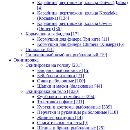
Карабины, вертлюжки, кольца Daiwa (Дайва)
[4]
Карабины, вертлюжки, кольца Kosadaka
(Косадака)
[134]
Карабины, вертлюжки, кольца Owner
(Овнер)
[36]
Кормушки для фидера
[17]
Кормушки для фидера Три кита
[11]
Кормушки для фидера Chimera (Химера)
[6]
Поплавки
[21]
Силиконовый кембрик рыболовный
[19]
Экипировка
Экипировка на голову
[231]
Банданы рыболовные
[16]
Бейсболки и кепки
[71]
Очки рыболовные
[100]
Шапки и маски (балаклавы)
[44]
Экипировка на тело
[1030]
Футболки и термобелье
[294]
Толстовки и флис
[231]
Куртки и костюмы рыболовные
[339]
Перчатки и рукавицы рыболовные
[118]
Жилеты разгрузки
[14]
Спасательные жилеты
[9]
Штаны и брюки рыболовные
[25]