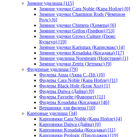
Зимние удилища
[115]
Зимние удочки Cara Noble (Кара Нобле)
[0]
Зимние удочки Champion Rods (Чемпион
Родс)
[6]
Зимние удочки Chimera (Химера)
[6]
Зимние удочки Grifon (Грифон)
[53]
Зимние удочки Grows Culture (Гровс
Культур)
[19]
Зимние удочки Karismax (Карисмакс)
[4]
Зимние удочки Kosadaka (Косадака)
[17]
Зимние удилища Norstream (Норстрим)
[1]
Зимние удочки Zetrix (Зетрикс)
[9]
Фидерные удилища
[79]
Фидеры Aqua (Аква С.-Пб.)
[0]
Фидеры Cara Noble (Кара Нобле)
[11]
Фидеры Black Hole (Блэк Хол)
[1]
Фидеры Daiwa (Дайва)
[0]
Фидеры Favorite (Фаворит)
[11]
Фидеры Kosadaka (Косадака)
[46]
Вершинки для фидера
[10]
Карповые удилища
[34]
Карповики Cara Noble (Кара Нобле)
[4]
Карповики Daiwa (Дайва)
[0]
Карповики Kosadaka (Косадака)
[11]
Карповики Prologic (Пролоджик)
[19]