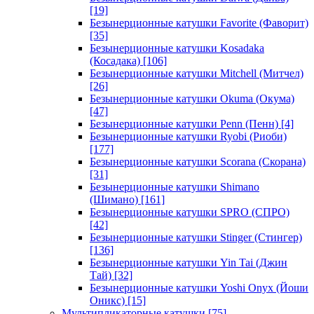
[19]
Безынерционные катушки Favorite (Фаворит)
[35]
Безынерционные катушки Kosadaka
(Косадака)
[106]
Безынерционные катушки Mitchell (Митчел)
[26]
Безынерционные катушки Okuma (Окума)
[47]
Безынерционные катушки Penn (Пенн)
[4]
Безынерционные катушки Ryobi (Риоби)
[177]
Безынерционные катушки Scorana (Скорана)
[31]
Безынерционные катушки Shimano
(Шимано)
[161]
Безынерционные катушки SPRO (СПРО)
[42]
Безынерционные катушки Stinger (Стингер)
[136]
Безынерционные катушки Yin Tai (Джин
Тай)
[32]
Безынерционные катушки Yoshi Onyx (Йоши
Оникс)
[15]
Мультипликаторные катушки
[75]