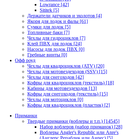
Lowrance
[42]
Sititek
[5]
Держатели датчиков и эхолотов
[4]
Якоря для лодок и фалы
[61]
Сумки для лодок
[5]
Топливные баки
[7]
Чехлы для гидроциклов
[7]
Клей ПВХ для лодок
[24]
Насосы для лодок ПВХ
[0]
Гребные винты
[0]
Офф роуд
Чехлы для квадроциклов (ATV)
[20]
Чехлы для мотовездеходов (SSV)
[15]
Чехлы для снегоходов
[42]
Кофры для квадроциклов (текстиль)
[18]
Кабины для мотовездеходов
[13]
Кофры для снегоходов (текстиль)
[15]
Чехлы для мотоциклов
[0]
Кофры для квадроциклов (пластик)
[2]
Приманки
Твердые приманки (воблеры и т.п.)
[14545]
Набор воблеров (набор приманок)
[28]
Воблеры Angler's Republic или Anre's
(Англерс Репаблик или Анрес)
[5]