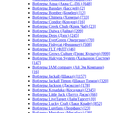
Воблеры Aqua (Аква С.-Пб.)
[648]
Воблеры Bassday (Бассдей)
[2]
Воблеры Bomber (Бомбер)
[12]
Воблеры Chimera (Химера)
[733]
Воблеры Condor (Кондор)
[16]
Воблеры Creek Chub (Крик Чаб)
[23]
Воблеры Daiwa (Дайва)
[209]
Воблеры Deps (Дэпс)
[245]
Воблеры EverGreen (Эвергрин)
[70]
Воблеры Fishycat (Фишикет)
[508]
Воблеры FLT (ФЛТ)
[46]
Воблеры Grows Culture (Гровс Культур)
[999]
Воблеры Halcyon System (Хальцион Систем)
[147]
Воблеры IAM company (Ай Эм Компани)
[16]
Воблеры Jackall (Шакал)
[1157]
Воблеры Jackall Timon (Шакал Тимон)
[320]
Воблеры Jackson (Джэксон)
[178]
Воблеры Kosadaka (Косадака)
[2345]
Воблеры Little Jack (Литтл Джэк)
[66]
Воблеры LiveTarget (ЛайвТаргет)
[0]
Воблеры Lucky Craft (Лаки Крафт)
[852]
Воблеры Lurefans (Люрфанс)
[23]
Воблеры Megabass (Мегабасс)
[39]