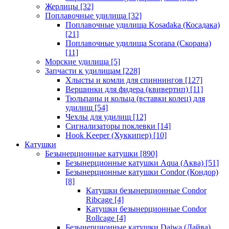
Жерлицы
[32]
Поплавочные удилища
[32]
Поплавочные удилища Kosadaka (Косадака)
[21]
Поплавочные удилища Scorana (Скорана)
[11]
Морские удилища
[5]
Запчасти к удилищам
[228]
Хлысты и комли для спиннингов
[127]
Вершинки для фидера (квивертип)
[11]
Тюльпаны и кольца (вставки колец) для
удилищ
[54]
Чехлы для удилищ
[12]
Сигнализаторы поклевки
[14]
Hook Keeper (Хуккипер)
[10]
Катушки
Безынерционные катушки
[890]
Безынерционные катушки Aqua (Аква)
[51]
Безынерционные катушки Condor (Кондор)
[8]
Катушки безынерционные Condor
Ribcage
[4]
Катушки безынерционные Condor
Rollcage
[4]
Безынерционные катушки Daiwa (Дайва)