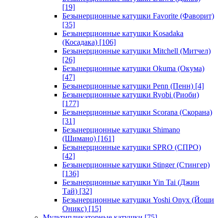
[19]
Безынерционные катушки Favorite (Фаворит)
[35]
Безынерционные катушки Kosadaka
(Косадака)
[106]
Безынерционные катушки Mitchell (Митчел)
[26]
Безынерционные катушки Okuma (Окума)
[47]
Безынерционные катушки Penn (Пенн)
[4]
Безынерционные катушки Ryobi (Риоби)
[177]
Безынерционные катушки Scorana (Скорана)
[31]
Безынерционные катушки Shimano
(Шимано)
[161]
Безынерционные катушки SPRO (СПРО)
[42]
Безынерционные катушки Stinger (Стингер)
[136]
Безынерционные катушки Yin Tai (Джин
Тай)
[32]
Безынерционные катушки Yoshi Onyx (Йоши
Оникс)
[15]
Мультипликаторные катушки
[75]