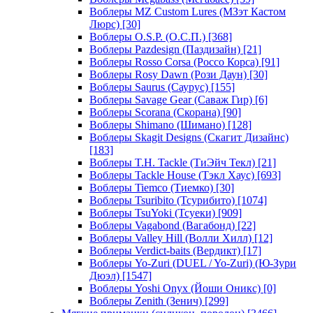
Воблеры MZ Custom Lures (МЗэт Кастом
Люрс)
[30]
Воблеры O.S.P. (О.С.П.)
[368]
Воблеры Pazdesign (Паздизайн)
[21]
Воблеры Rosso Corsa (Россо Корса)
[91]
Воблеры Rosy Dawn (Рози Даун)
[30]
Воблеры Saurus (Саурус)
[155]
Воблеры Savage Gear (Саваж Гир)
[6]
Воблеры Scorana (Скорана)
[90]
Воблеры Shimano (Шимано)
[128]
Воблеры Skagit Designs (Скагит Дизайнс)
[183]
Воблеры T.H. Tackle (ТиЭйч Текл)
[21]
Воблеры Tackle House (Тэкл Хаус)
[693]
Воблеры Tiemco (Тиемко)
[30]
Воблеры Tsuribito (Тсурибито)
[1074]
Воблеры TsuYoki (Тсуеки)
[909]
Воблеры Vagabond (Вагабонд)
[22]
Воблеры Valley Hill (Волли Хилл)
[12]
Воблеры Verdict-baits (Вердикт)
[17]
Воблеры Yo-Zuri (DUEL / Yo-Zuri) (Ю-Зури
Дюэл)
[1547]
Воблеры Yoshi Onyx (Йоши Оникс)
[0]
Воблеры Zenith (Зенич)
[299]