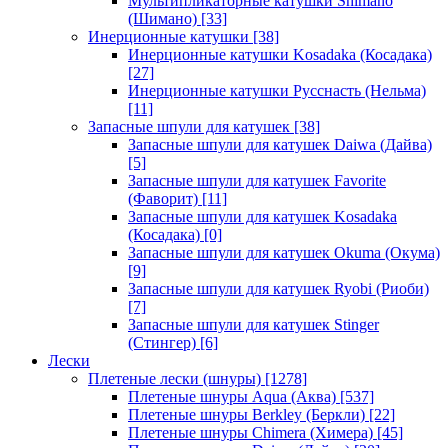
Мультипликаторные катушки Shimano
(Шимано)
[33]
Инерционные катушки
[38]
Инерционные катушки Kosadaka (Косадака)
[27]
Инерционные катушки Русснасть (Нельма)
[11]
Запасные шпули для катушек
[38]
Запасные шпули для катушек Daiwa (Дайва)
[5]
Запасные шпули для катушек Favorite
(Фаворит)
[11]
Запасные шпули для катушек Kosadaka
(Косадака)
[0]
Запасные шпули для катушек Okuma (Окума)
[9]
Запасные шпули для катушек Ryobi (Риоби)
[7]
Запасные шпули для катушек Stinger
(Стингер)
[6]
Лески
Плетеные лески (шнуры)
[1278]
Плетеные шнуры Aqua (Аква)
[537]
Плетеные шнуры Berkley (Беркли)
[22]
Плетеные шнуры Chimera (Химера)
[45]