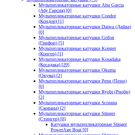
Мультипликаторные катушки Abu Garcia
(Абу Гарсия)
[0]
Мультипликаторные катушки Condor
(Кондор)
[1]
Мультипликаторные катушки Daiwa (Дайва)
[0]
Мультипликаторные катушки Grifon
(Грифон)
[5]
Мультипликаторные катушки Konger
(Конгер)
[1]
Мультипликаторные катушки Kosadaka
(Косадака)
[29]
Мультипликаторные катушки Okuma
(Окума)
[2]
Мультипликаторные катушки Penn (Пенн)
[0]
Мультипликаторные катушки Ryobi (Риоби)
[2]
Мультипликаторные катушки Scorana
(Скорана)
[2]
Мультипликаторные катушки Stinger
(Стингер)
[0]
Катушки мультипликаторные Stinger
PowerAge Boat
[0]