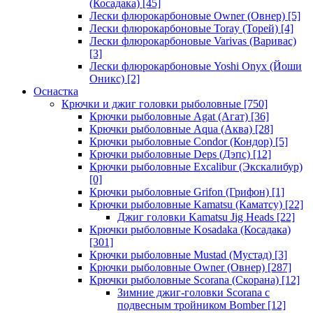
(Косадака)
[45]
Лески флюрокарбоновые Owner (Овнер)
[5]
Лески флюрокарбоновые Toray (Торей)
[4]
Лески флюрокарбоновые Varivas (Варивас)
[3]
Лески флюрокарбоновые Yoshi Onyx (Йоши
Оникс)
[2]
Оснастка
Крючки и джиг головки рыболовные
[750]
Крючки рыболовные Agat (Агат)
[36]
Крючки рыболовные Aqua (Аква)
[28]
Крючки рыболовные Condor (Кондор)
[5]
Крючки рыболовные Deps (Дэпс)
[12]
Крючки рыболовные Excalibur (Экскалибур)
[0]
Крючки рыболовные Grifon (Грифон)
[1]
Крючки рыболовные Kamatsu (Каматсу)
[22]
Джиг головки Kamatsu Jig Heads
[22]
Крючки рыболовные Kosadaka (Косадака)
[301]
Крючки рыболовные Mustad (Мустад)
[3]
Крючки рыболовные Owner (Овнер)
[287]
Крючки рыболовные Scorana (Скорана)
[12]
Зимние джиг-головки Scorana с
подвесным тройником Bomber
[12]