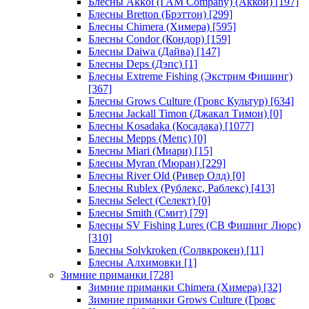
Блесны Akkoi (I AM Company) (Аккои)
[197]
Блесны Bretton (Брэттон)
[299]
Блесны Chimera (Химера)
[595]
Блесны Condor (Кондор)
[159]
Блесны Daiwa (Дайва)
[147]
Блесны Deps (Дэпс)
[1]
Блесны Extreme Fishing (Экстрим Фишинг)
[367]
Блесны Grows Culture (Гровс Культур)
[634]
Блесны Jackall Timon (Джакал Тимон)
[0]
Блесны Kosadaka (Косадака)
[1077]
Блесны Mepps (Мепс)
[0]
Блесны Miari (Миари)
[15]
Блесны Myran (Мюран)
[229]
Блесны River Old (Ривер Олд)
[0]
Блесны Rublex (Рублекс, Раблекс)
[413]
Блесны Select (Селект)
[0]
Блесны Smith (Смит)
[79]
Блесны SV Fishing Lures (СВ Фишинг Люрс)
[310]
Блесны Solvkroken (Солвкрокен)
[11]
Блесны Алхимовки
[1]
Зимние приманки
[728]
Зимние приманки Chimera (Химера)
[32]
Зимние приманки Grows Culture (Гровс