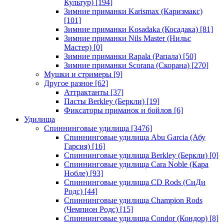
Культур)
[194]
Зимние приманки Karismax (Каризмакс)
[101]
Зимние приманки Kosadaka (Косадака)
[81]
Зимние приманки Nils Master (Нильс
Мастер)
[0]
Зимние приманки Rapala (Рапала)
[50]
Зимние приманки Scorana (Скорана)
[270]
Мушки и стримеры
[9]
Другое разное
[62]
Аттрактанты
[37]
Пасты Berkley (Беркли)
[19]
Фиксаторы приманок и бойлов
[6]
Удилища
Спиннинговые удилища
[3476]
Спиннинговые удилища Abu Garcia (Абу
Гарсия)
[16]
Спиннинговые удилища Berkley (Беркли)
[0]
Спиннинговые удилища Cara Noble (Кара
Нобле)
[93]
Спиннинговые удилища CD Rods (СиДи
Родс)
[44]
Спиннинговые удилища Champion Rods
(Чемпион Родс)
[15]
Спиннинговые удилища Condor (Кондор)
[8]