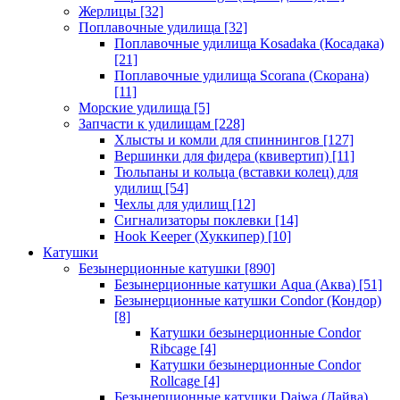
Жерлицы
[32]
Поплавочные удилища
[32]
Поплавочные удилища Kosadaka (Косадака)
[21]
Поплавочные удилища Scorana (Скорана)
[11]
Морские удилища
[5]
Запчасти к удилищам
[228]
Хлысты и комли для спиннингов
[127]
Вершинки для фидера (квивертип)
[11]
Тюльпаны и кольца (вставки колец) для
удилищ
[54]
Чехлы для удилищ
[12]
Сигнализаторы поклевки
[14]
Hook Keeper (Хуккипер)
[10]
Катушки
Безынерционные катушки
[890]
Безынерционные катушки Aqua (Аква)
[51]
Безынерционные катушки Condor (Кондор)
[8]
Катушки безынерционные Condor
Ribcage
[4]
Катушки безынерционные Condor
Rollcage
[4]
Безынерционные катушки Daiwa (Дайва)