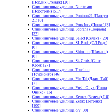
(Нордик Стейдж)
[20]
Спиннинговые удилища Norstream
(Норстрим)
[517]
Спиннинговые удилища Pontoon21 (Пантун
21)
[0]
Спиннинговые удилища Prox Inc. (Прокс)
[3]
Спиннинговые удилища Scorana (Скорана)
[27]
Спиннинговые удилища Select (Селект)
[20]
Спиннинговые удилища SL Rods (СЛ Родс)
[0]
Спиннинговые удилища Shimano (Шимано)
[0]
Спиннинговые удилища St. Croix (Сэнт
Крой)
[27]
Спиннинговые удилища Tsuribito
(Тсурибито)
[46]
Спиннинговые удилища Yin Tai (Джин Тай)
[7]
Спиннинговые удилища Yoshi Onyx (Йоши
Оникс)
[16]
Спиннинговые удилища Zemex (Земекс)
[10]
Спиннинговые удилища Zetrix (Зетрикс)
[199]
Спиннинговые удилища б/у
[38]