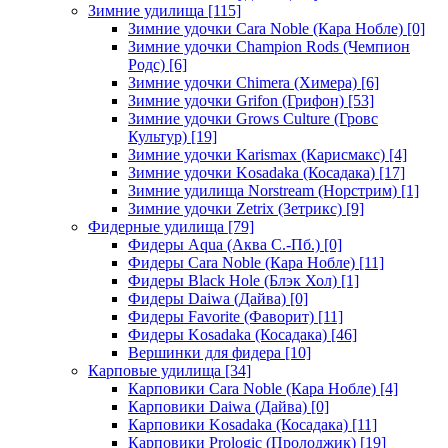
Зимние удилища
[115]
Зимние удочки Cara Noble (Кара Нобле)
[0]
Зимние удочки Champion Rods (Чемпион
Родс)
[6]
Зимние удочки Chimera (Химера)
[6]
Зимние удочки Grifon (Грифон)
[53]
Зимние удочки Grows Culture (Гровс
Культур)
[19]
Зимние удочки Karismax (Карисмакс)
[4]
Зимние удочки Kosadaka (Косадака)
[17]
Зимние удилища Norstream (Норстрим)
[1]
Зимние удочки Zetrix (Зетрикс)
[9]
Фидерные удилища
[79]
Фидеры Aqua (Аква С.-Пб.)
[0]
Фидеры Cara Noble (Кара Нобле)
[11]
Фидеры Black Hole (Блэк Хол)
[1]
Фидеры Daiwa (Дайва)
[0]
Фидеры Favorite (Фаворит)
[11]
Фидеры Kosadaka (Косадака)
[46]
Вершинки для фидера
[10]
Карповые удилища
[34]
Карповики Cara Noble (Кара Нобле)
[4]
Карповики Daiwa (Дайва)
[0]
Карповики Kosadaka (Косадака)
[11]
Карповики Prologic (Пролоджик)
[19]