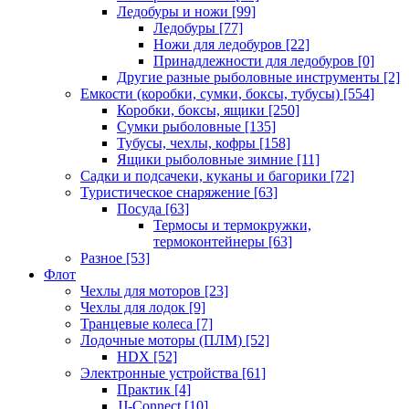
Ледобуры и ножи
[99]
Ледобуры
[77]
Ножи для ледобуров
[22]
Принадлежности для ледобуров
[0]
Другие разные рыболовные инструменты
[2]
Емкости (коробки, сумки, боксы, тубусы)
[554]
Коробки, боксы, ящики
[250]
Сумки рыболовные
[135]
Тубусы, чехлы, кофры
[158]
Ящики рыболовные зимние
[11]
Садки и подсачеки, куканы и багорики
[72]
Туристическое снаряжение
[63]
Посуда
[63]
Термосы и термокружки,
термоконтейнеры
[63]
Разное
[53]
Флот
Чехлы для моторов
[23]
Чехлы для лодок
[9]
Транцевые колеса
[7]
Лодочные моторы (ПЛМ)
[52]
HDX
[52]
Электронные устройства
[61]
Практик
[4]
JJ-Connect
[10]