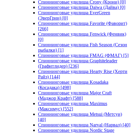
Спиннинговые удилища Crony (Крони)
[0]
Спиннинговые удилища Daiwa (Дайва)
[0]
Спиннинговые удилища EverGreen
(ЭверГрин)
[0]
Спиннинговые удилища Favorite (Фаворит)
[266]
Спиннинговые удилища Fenwick (Фенвик)
[0]
Спиннинговые удилища Fish Season (Сезон
рыбалки)
[1]
Спиннинговые удилища FMAG (ФМАГ)
[5]
Спиннинговые удилища Graphiteleader
(Графитлидер)
[236]
Спиннинговые удилища Hearty Rise (Херти
Райз)
[144]
Спиннинговые удилища Kosadaka
(Косадака)
[498]
Спиннинговые удилища Major Craft
(Маджор Крафт)
[588]
Спиннинговые удилища Maximus
(Максимус)
[552]
Спиннинговые удилища Metsui (Метсуи)
[40]
Спиннинговые удилища Narval (Нарвал)
[40]
Спиннинговые удилища Nordic Stage