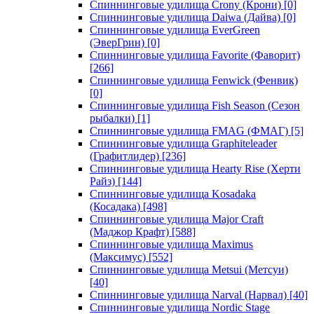
Спиннинговые удилища Crony (Крони)
[0]
Спиннинговые удилища Daiwa (Дайва)
[0]
Спиннинговые удилища EverGreen
(ЭверГрин)
[0]
Спиннинговые удилища Favorite (Фаворит)
[266]
Спиннинговые удилища Fenwick (Фенвик)
[0]
Спиннинговые удилища Fish Season (Сезон
рыбалки)
[1]
Спиннинговые удилища FMAG (ФМАГ)
[5]
Спиннинговые удилища Graphiteleader
(Графитлидер)
[236]
Спиннинговые удилища Hearty Rise (Херти
Райз)
[144]
Спиннинговые удилища Kosadaka
(Косадака)
[498]
Спиннинговые удилища Major Craft
(Маджор Крафт)
[588]
Спиннинговые удилища Maximus
(Максимус)
[552]
Спиннинговые удилища Metsui (Метсуи)
[40]
Спиннинговые удилища Narval (Нарвал)
[40]
Спиннинговые удилища Nordic Stage