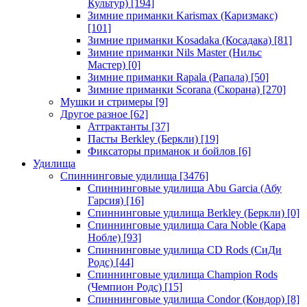
Культур)
[194]
Зимние приманки Karismax (Каризмакс)
[101]
Зимние приманки Kosadaka (Косадака)
[81]
Зимние приманки Nils Master (Нильс
Мастер)
[0]
Зимние приманки Rapala (Рапала)
[50]
Зимние приманки Scorana (Скорана)
[270]
Мушки и стримеры
[9]
Другое разное
[62]
Аттрактанты
[37]
Пасты Berkley (Беркли)
[19]
Фиксаторы приманок и бойлов
[6]
Удилища
Спиннинговые удилища
[3476]
Спиннинговые удилища Abu Garcia (Абу
Гарсия)
[16]
Спиннинговые удилища Berkley (Беркли)
[0]
Спиннинговые удилища Cara Noble (Кара
Нобле)
[93]
Спиннинговые удилища CD Rods (СиДи
Родс)
[44]
Спиннинговые удилища Champion Rods
(Чемпион Родс)
[15]
Спиннинговые удилища Condor (Кондор)
[8]