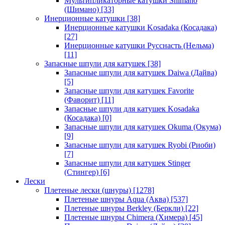
Мультипликаторные катушки Shimano
(Шимано)
[33]
Инерционные катушки
[38]
Инерционные катушки Kosadaka (Косадака)
[27]
Инерционные катушки Русснасть (Нельма)
[11]
Запасные шпули для катушек
[38]
Запасные шпули для катушек Daiwa (Дайва)
[5]
Запасные шпули для катушек Favorite
(Фаворит)
[11]
Запасные шпули для катушек Kosadaka
(Косадака)
[0]
Запасные шпули для катушек Okuma (Окума)
[9]
Запасные шпули для катушек Ryobi (Риоби)
[7]
Запасные шпули для катушек Stinger
(Стингер)
[6]
Лески
Плетеные лески (шнуры)
[1278]
Плетеные шнуры Aqua (Аква)
[537]
Плетеные шнуры Berkley (Беркли)
[22]
Плетеные шнуры Chimera (Химера)
[45]