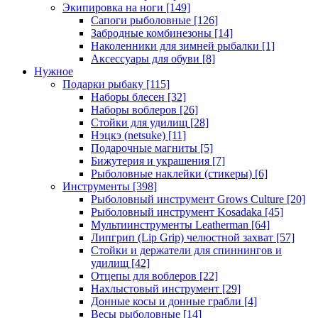
Экипировка на ноги
[149]
Сапоги рыболовные
[126]
Забродные комбинезоны
[14]
Наколенники для зимней рыбалки
[1]
Аксессуары для обуви
[8]
Нужное
Подарки рыбаку
[115]
Наборы блесен
[32]
Наборы воблеров
[26]
Стойки для удилищ
[28]
Нэцкэ (netsuke)
[11]
Подарочные магниты
[5]
Бижутерия и украшения
[7]
Рыболовные наклейки (стикеры)
[6]
Инструменты
[398]
Рыболовный инструмент Grows Culture
[20]
Рыболовный инструмент Kosadaka
[45]
Мультиинструменты Leatherman
[64]
Липгрип (Lip Grip) челюстной захват
[57]
Стойки и держатели для спиннингов и
удилищ
[42]
Отцепы для воблеров
[22]
Нахлыстовый инструмент
[29]
Донные косы и донные грабли
[4]
Весы рыболовные
[14]