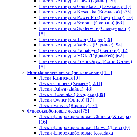
Плетеные шнуры Daiwa (Дайва)
[20]
Плетеные шнуры Gamakatsu (Гамакатсу)
[5]
Плетеные шнуры Kosadaka (Косадака)
[375]
Плетеные шнуры Power Pro (Пауэр Про)
[16]
Плетеные шнуры Scorana (Скорана)
[68]
Плетеные шнуры Spiderwire (Спайдервайр)
[8]
Плетеные шнуры Toray (Торей)
[9]
Плетеные шнуры Varivas (Варивас)
[94]
Плетеные шнуры Yamatoyo (Яматойо)
[12]
Плетеные шнуры YGK (ЮДжиКей)
[62]
Плетеные шнуры Yoshi Onyx (Йоши Оникс)
[5]
Монофильные лески (нейлоновые)
[411]
Леска Клинская
[0]
Лески Chimera (Химера)
[233]
Лески Daiwa (Дайва)
[48]
Лески Kosadaka (Косадака)
[39]
Лески Owner (Овнер)
[17]
Лески Varivas (Варивас)
[74]
Флюрокарбоновые лески
[75]
Лески флюрокарбоновые Chimera (Химера)
[16]
Лески флюрокарбоновые Daiwa (Дайва)
[0]
Лески флюрокарбоновые Kosadaka