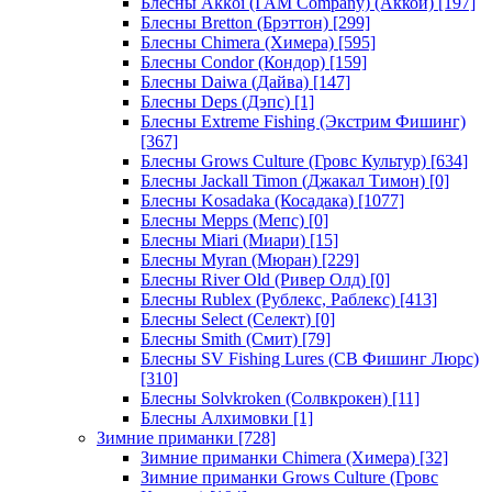
Блесны Akkoi (I AM Company) (Аккои)
[197]
Блесны Bretton (Брэттон)
[299]
Блесны Chimera (Химера)
[595]
Блесны Condor (Кондор)
[159]
Блесны Daiwa (Дайва)
[147]
Блесны Deps (Дэпс)
[1]
Блесны Extreme Fishing (Экстрим Фишинг)
[367]
Блесны Grows Culture (Гровс Культур)
[634]
Блесны Jackall Timon (Джакал Тимон)
[0]
Блесны Kosadaka (Косадака)
[1077]
Блесны Mepps (Мепс)
[0]
Блесны Miari (Миари)
[15]
Блесны Myran (Мюран)
[229]
Блесны River Old (Ривер Олд)
[0]
Блесны Rublex (Рублекс, Раблекс)
[413]
Блесны Select (Селект)
[0]
Блесны Smith (Смит)
[79]
Блесны SV Fishing Lures (СВ Фишинг Люрс)
[310]
Блесны Solvkroken (Солвкрокен)
[11]
Блесны Алхимовки
[1]
Зимние приманки
[728]
Зимние приманки Chimera (Химера)
[32]
Зимние приманки Grows Culture (Гровс