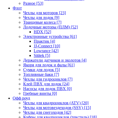
Разное
[53]
Флот
Чехлы для моторов
[23]
Чехлы для лодок
[9]
Транцевые колеса
[7]
Лодочные моторы (ПЛМ)
[52]
HDX
[52]
Электронные устройства
[61]
Практик
[4]
JJ-Connect
[10]
Lowrance
[42]
Sititek
[5]
Держатели датчиков и эхолотов
[4]
Якоря для лодок и фалы
[61]
Сумки для лодок
[5]
Топливные баки
[7]
Чехлы для гидроциклов
[7]
Клей ПВХ для лодок
[24]
Насосы для лодок ПВХ
[0]
Гребные винты
[0]
Офф роуд
Чехлы для квадроциклов (ATV)
[20]
Чехлы для мотовездеходов (SSV)
[15]
Чехлы для снегоходов
[42]
Кофры для квадроциклов (текстиль)
[18]