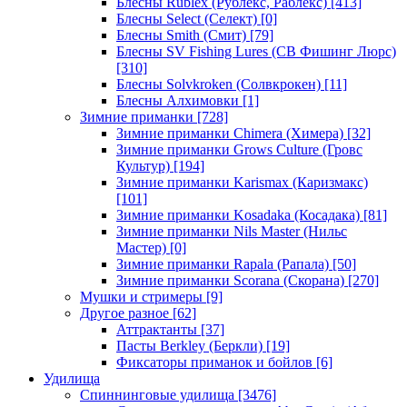
Блесны Rublex (Рублекс, Раблекс)
[413]
Блесны Select (Селект)
[0]
Блесны Smith (Смит)
[79]
Блесны SV Fishing Lures (СВ Фишинг Люрс)
[310]
Блесны Solvkroken (Солвкрокен)
[11]
Блесны Алхимовки
[1]
Зимние приманки
[728]
Зимние приманки Chimera (Химера)
[32]
Зимние приманки Grows Culture (Гровс
Культур)
[194]
Зимние приманки Karismax (Каризмакс)
[101]
Зимние приманки Kosadaka (Косадака)
[81]
Зимние приманки Nils Master (Нильс
Мастер)
[0]
Зимние приманки Rapala (Рапала)
[50]
Зимние приманки Scorana (Скорана)
[270]
Мушки и стримеры
[9]
Другое разное
[62]
Аттрактанты
[37]
Пасты Berkley (Беркли)
[19]
Фиксаторы приманок и бойлов
[6]
Удилища
Спиннинговые удилища
[3476]