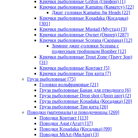
Крючки рыболовные Grifon (Грифон)
[1]
Крючки рыболовные Kamatsu (Каматсу)
[22]
Джиг головки Kamatsu Jig Heads
[22]
Крючки рыболовные Kosadaka (Косадака)
[301]
Крючки рыболовные Mustad (Мустад)
[3]
Крючки рыболовные Owner (Овнер)
[287]
Крючки рыболовные Scorana (Скорана)
[12]
Зимние джиг-головки Scorana с
подвесным тройником Bomber
[12]
Крючки рыболовные Trout Zone (Траут Зон)
[31]
Крючки рыболовные Контакт
[5]
Крючки рыболовные Три кита
[7]
Груза рыболовные
[75]
Головки вольфрамовые
[21]
Груза рыболовные Банан для отводного
[6]
Груза рыболовные Drop shot (Дроп шот)
[2]
Груза рыболовные Kosadaka (Косадака)
[20]
Груза рыболовные Три кита
[26]
Поводки (материалы) и поводочницы
[269]
Поводки Контакт
[113]
Поводки Agat (Агат)
[37]
Поводки Kosadaka (Косадака)
[99]
Поводки MiAri (МиАри)
[3]