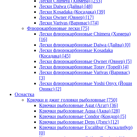
Лески Chimera (Химера)
[233]
Лески Daiwa (Дайва)
[48]
Лески Kosadaka (Косадака)
[39]
Лески Owner (Овнер)
[17]
Лески Varivas (Варивас)
[74]
Флюрокарбоновые лески
[75]
Лески флюрокарбоновые Chimera (Химера)
[16]
Лески флюрокарбоновые Daiwa (Дайва)
[0]
Лески флюрокарбоновые Kosadaka
(Косадака)
[45]
Лески флюрокарбоновые Owner (Овнер)
[5]
Лески флюрокарбоновые Toray (Торей)
[4]
Лески флюрокарбоновые Varivas (Варивас)
[3]
Лески флюрокарбоновые Yoshi Onyx (Йоши
Оникс)
[2]
Оснастка
Крючки и джиг головки рыболовные
[750]
Крючки рыболовные Agat (Агат)
[36]
Крючки рыболовные Aqua (Аква)
[28]
Крючки рыболовные Condor (Кондор)
[5]
Крючки рыболовные Deps (Дэпс)
[12]
Крючки рыболовные Excalibur (Экскалибур)
[0]