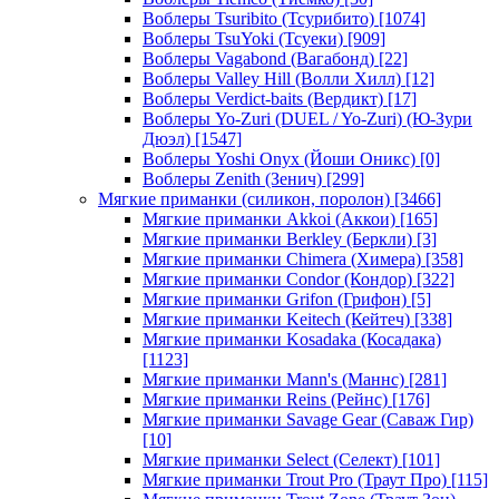
Воблеры Tsuribito (Тсурибито)
[1074]
Воблеры TsuYoki (Тсуеки)
[909]
Воблеры Vagabond (Вагабонд)
[22]
Воблеры Valley Hill (Волли Хилл)
[12]
Воблеры Verdict-baits (Вердикт)
[17]
Воблеры Yo-Zuri (DUEL / Yo-Zuri) (Ю-Зури
Дюэл)
[1547]
Воблеры Yoshi Onyx (Йоши Оникс)
[0]
Воблеры Zenith (Зенич)
[299]
Мягкие приманки (силикон, поролон)
[3466]
Мягкие приманки Akkoi (Аккои)
[165]
Мягкие приманки Berkley (Беркли)
[3]
Мягкие приманки Chimera (Химера)
[358]
Мягкие приманки Condor (Кондор)
[322]
Мягкие приманки Grifon (Грифон)
[5]
Мягкие приманки Keitech (Кейтеч)
[338]
Мягкие приманки Kosadaka (Косадака)
[1123]
Мягкие приманки Mann's (Маннс)
[281]
Мягкие приманки Reins (Рейнс)
[176]
Мягкие приманки Savage Gear (Саваж Гир)
[10]
Мягкие приманки Select (Селект)
[101]
Мягкие приманки Trout Pro (Траут Про)
[115]