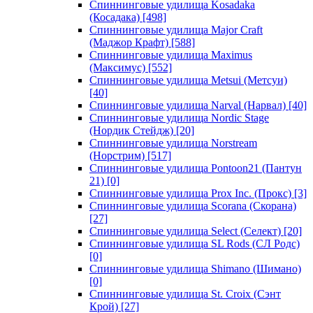
Спиннинговые удилища Kosadaka
(Косадака)
[498]
Спиннинговые удилища Major Craft
(Маджор Крафт)
[588]
Спиннинговые удилища Maximus
(Максимус)
[552]
Спиннинговые удилища Metsui (Метсуи)
[40]
Спиннинговые удилища Narval (Нарвал)
[40]
Спиннинговые удилища Nordic Stage
(Нордик Стейдж)
[20]
Спиннинговые удилища Norstream
(Норстрим)
[517]
Спиннинговые удилища Pontoon21 (Пантун
21)
[0]
Спиннинговые удилища Prox Inc. (Прокс)
[3]
Спиннинговые удилища Scorana (Скорана)
[27]
Спиннинговые удилища Select (Селект)
[20]
Спиннинговые удилища SL Rods (СЛ Родс)
[0]
Спиннинговые удилища Shimano (Шимано)
[0]
Спиннинговые удилища St. Croix (Сэнт
Крой)
[27]