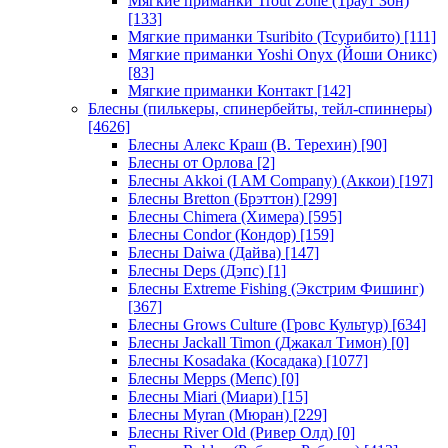
Мягкие приманки Trout Zone (Траут Зон)
[133]
Мягкие приманки Tsuribito (Тсурибито)
[111]
Мягкие приманки Yoshi Onyx (Йоши Оникс)
[83]
Мягкие приманки Контакт
[142]
Блесны (пилькеры, спинербейты, тейл-спиннеры)
[4626]
Блесны Алекс Краш (В. Терехин)
[90]
Блесны от Орлова
[2]
Блесны Akkoi (I AM Company) (Аккои)
[197]
Блесны Bretton (Брэттон)
[299]
Блесны Chimera (Химера)
[595]
Блесны Condor (Кондор)
[159]
Блесны Daiwa (Дайва)
[147]
Блесны Deps (Дэпс)
[1]
Блесны Extreme Fishing (Экстрим Фишинг)
[367]
Блесны Grows Culture (Гровс Культур)
[634]
Блесны Jackall Timon (Джакал Тимон)
[0]
Блесны Kosadaka (Косадака)
[1077]
Блесны Mepps (Мепс)
[0]
Блесны Miari (Миари)
[15]
Блесны Myran (Мюран)
[229]
Блесны River Old (Ривер Олд)
[0]