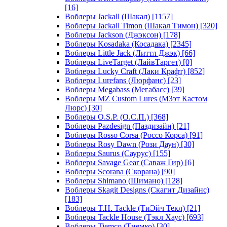
[16]
Воблеры Jackall (Шакал)
[1157]
Воблеры Jackall Timon (Шакал Тимон)
[320]
Воблеры Jackson (Джэксон)
[178]
Воблеры Kosadaka (Косадака)
[2345]
Воблеры Little Jack (Литтл Джэк)
[66]
Воблеры LiveTarget (ЛайвТаргет)
[0]
Воблеры Lucky Craft (Лаки Крафт)
[852]
Воблеры Lurefans (Люрфанс)
[23]
Воблеры Megabass (Мегабасс)
[39]
Воблеры MZ Custom Lures (МЗэт Кастом
Люрс)
[30]
Воблеры O.S.P. (О.С.П.)
[368]
Воблеры Pazdesign (Паздизайн)
[21]
Воблеры Rosso Corsa (Россо Корса)
[91]
Воблеры Rosy Dawn (Рози Даун)
[30]
Воблеры Saurus (Саурус)
[155]
Воблеры Savage Gear (Саваж Гир)
[6]
Воблеры Scorana (Скорана)
[90]
Воблеры Shimano (Шимано)
[128]
Воблеры Skagit Designs (Скагит Дизайнс)
[183]
Воблеры T.H. Tackle (ТиЭйч Текл)
[21]
Воблеры Tackle House (Тэкл Хаус)
[693]
Воблеры Tiemco (Тиемко)
[30]