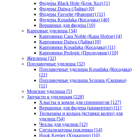
Фидеры Black Hole (Блэк Хол)
[1]
Фидеры Daiwa (Дайва)
[0]
Фидеры Favorite (Фаворит)
[11]
Фидеры Kosadaka (Косадака)
[46]
Вершинки для фидера
[10]
Карповые удилища
[34]
Карповики Cara Noble (Кара Нобле)
[4]
Карповики Daiwa (Дайва)
[0]
Карповики Kosadaka (Косадака)
[11]
Карповики Prologic (Пролоджик)
[19]
Жерлицы
[32]
Поплавочные удилища
[32]
Поплавочные удилища Kosadaka (Косадака)
[21]
Поплавочные удилища Scorana (Скорана)
[11]
Морские удилища
[5]
Запчасти к удилищам
[228]
Хлысты и комли для спиннингов
[127]
Вершинки для фидера (квивертип)
[11]
Тюльпаны и кольца (вставки колец) для
удилищ
[54]
Чехлы для удилищ
[12]
Сигнализаторы поклевки
[14]
Hook Keeper (Хуккипер)
[10]