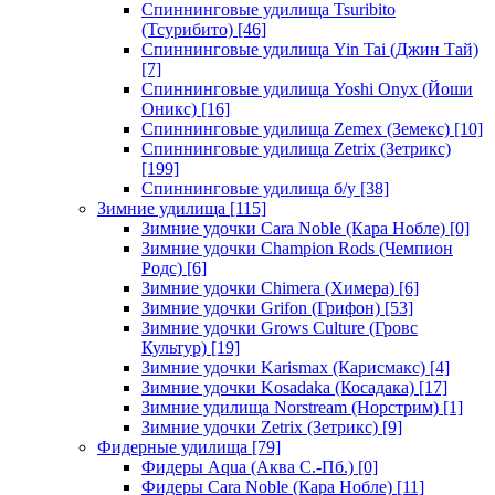
Спиннинговые удилища Tsuribito
(Тсурибито)
[46]
Спиннинговые удилища Yin Tai (Джин Тай)
[7]
Спиннинговые удилища Yoshi Onyx (Йоши
Оникс)
[16]
Спиннинговые удилища Zemex (Земекс)
[10]
Спиннинговые удилища Zetrix (Зетрикс)
[199]
Спиннинговые удилища б/у
[38]
Зимние удилища
[115]
Зимние удочки Cara Noble (Кара Нобле)
[0]
Зимние удочки Champion Rods (Чемпион
Родс)
[6]
Зимние удочки Chimera (Химера)
[6]
Зимние удочки Grifon (Грифон)
[53]
Зимние удочки Grows Culture (Гровс
Культур)
[19]
Зимние удочки Karismax (Карисмакс)
[4]
Зимние удочки Kosadaka (Косадака)
[17]
Зимние удилища Norstream (Норстрим)
[1]
Зимние удочки Zetrix (Зетрикс)
[9]
Фидерные удилища
[79]
Фидеры Aqua (Аква С.-Пб.)
[0]
Фидеры Cara Noble (Кара Нобле)
[11]