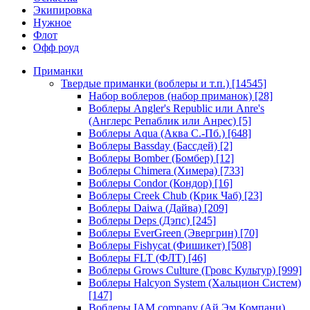
Экипировка
Нужное
Флот
Офф роуд
Приманки
Твердые приманки (воблеры и т.п.)
[14545]
Набор воблеров (набор приманок)
[28]
Воблеры Angler's Republic или Anre's
(Англерс Репаблик или Анрес)
[5]
Воблеры Aqua (Аква С.-Пб.)
[648]
Воблеры Bassday (Бассдей)
[2]
Воблеры Bomber (Бомбер)
[12]
Воблеры Chimera (Химера)
[733]
Воблеры Condor (Кондор)
[16]
Воблеры Creek Chub (Крик Чаб)
[23]
Воблеры Daiwa (Дайва)
[209]
Воблеры Deps (Дэпс)
[245]
Воблеры EverGreen (Эвергрин)
[70]
Воблеры Fishycat (Фишикет)
[508]
Воблеры FLT (ФЛТ)
[46]
Воблеры Grows Culture (Гровс Культур)
[999]
Воблеры Halcyon System (Хальцион Систем)
[147]
Воблеры IAM company (Ай Эм Компани)