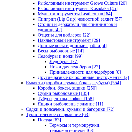
Рыболовный инструмент Grows Culture
[20]
Рыболовный инструмент Kosadaka
[45]
Мультиинструменты Leatherman
[64]
Липгрип (Lip Grip) челюстной захват
[57]
Стойки и держатели для спиннингов и
удилищ
[42]
Отцепы для воблеров
[22]
Нахлыстовый инструмент
[29]
Донные косы и донные грабли
[4]
Весы рыболовные
[14]
Ледобуры и ножи
[99]
Ледобуры
[77]
Ножи для ледобуров
[22]
Принадлежности для ледобуров
[0]
Другие разные рыболовные инструменты
[2]
Емкости (коробки, сумки, боксы, тубусы)
[554]
Коробки, боксы, ящики
[250]
Сумки рыболовные
[135]
Тубусы, чехлы, кофры
[158]
Ящики рыболовные зимние
[11]
Садки и подсачеки, куканы и багорики
[72]
Туристическое снаряжение
[63]
Посуда
[63]
Термосы и термокружки,
термоконтейнеры
[63]