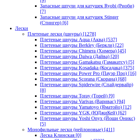
[9]
Запасные шпули для катушек Ryobi (Риоби)
[7]
Запасные шпули для катушек Stinger
(Стингер)
[6]
Лески
Плетеные лески (шнуры)
[1278]
Плетеные шнуры Aqua (Аква)
[537]
Плетеные шнуры Berkley (Беркли)
[22]
Плетеные шнуры Chimera (Химера)
[45]
Плетеные шнуры Daiwa (Дайва)
[20]
Плетеные шнуры Gamakatsu (Гамакатсу)
[5]
Плетеные шнуры Kosadaka (Косадака)
[375]
Плетеные шнуры Power Pro (Пауэр Про)
[16]
Плетеные шнуры Scorana (Скорана)
[68]
Плетеные шнуры Spiderwire (Спайдервайр)
[8]
Плетеные шнуры Toray (Торей)
[9]
Плетеные шнуры Varivas (Варивас)
[94]
Плетеные шнуры Yamatoyo (Яматойо)
[12]
Плетеные шнуры YGK (ЮДжиКей)
[62]
Плетеные шнуры Yoshi Onyx (Йоши Оникс)
[5]
Монофильные лески (нейлоновые)
[411]
Леска Клинская
[0]