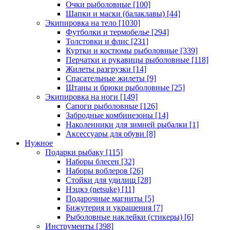
Очки рыболовные
[100]
Шапки и маски (балаклавы)
[44]
Экипировка на тело
[1030]
Футболки и термобелье
[294]
Толстовки и флис
[231]
Куртки и костюмы рыболовные
[339]
Перчатки и рукавицы рыболовные
[118]
Жилеты разгрузки
[14]
Спасательные жилеты
[9]
Штаны и брюки рыболовные
[25]
Экипировка на ноги
[149]
Сапоги рыболовные
[126]
Забродные комбинезоны
[14]
Наколенники для зимней рыбалки
[1]
Аксессуары для обуви
[8]
Нужное
Подарки рыбаку
[115]
Наборы блесен
[32]
Наборы воблеров
[26]
Стойки для удилищ
[28]
Нэцкэ (netsuke)
[11]
Подарочные магниты
[5]
Бижутерия и украшения
[7]
Рыболовные наклейки (стикеры)
[6]
Инструменты
[398]