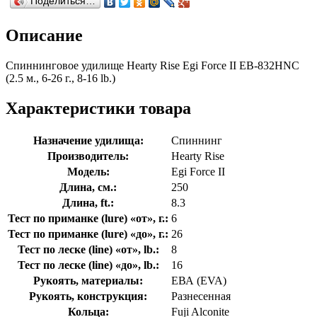
Поделиться…
Описание
Спиннинговое удилище Hearty Rise Egi Force II EB-832HNC
(2.5 м., 6-26 г., 8-16 lb.)
Характеристики товара
Назначение удилища:
Спиннинг
Производитель:
Hearty Rise
Модель:
Egi Force II
Длина, см.:
250
Длина, ft.:
8.3
Тест по приманке (lure) «от», г.:
6
Тест по приманке (lure) «до», г.:
26
Тест по леске (line) «от», lb.:
8
Тест по леске (line) «до», lb.:
16
Рукоять, материалы:
ЕВА (EVA)
Рукоять, конструкция:
Разнесенная
Кольца:
Fuji Alconite