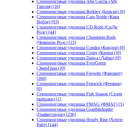
Спиннинговые удилища Abu Garcia (Абу
Гарсия)
[16]
Спиннинговые удилища Berkley (Беркли)
[0]
Спиннинговые удилища Cara Noble (Кара
Нобле)
[93]
Спиннинговые удилища CD Rods (СиДи
Родс)
[44]
Спиннинговые удилища Champion Rods
(Чемпион Родс)
[15]
Спиннинговые удилища Condor (Кондор)
[8]
Спиннинговые удилища Crony (Крони)
[0]
Спиннинговые удилища Daiwa (Дайва)
[0]
Спиннинговые удилища EverGreen
(ЭверГрин)
[0]
Спиннинговые удилища Favorite (Фаворит)
[266]
Спиннинговые удилища Fenwick (Фенвик)
[0]
Спиннинговые удилища Fish Season (Сезон
рыбалки)
[1]
Спиннинговые удилища FMAG (ФМАГ)
[5]
Спиннинговые удилища Graphiteleader
(Графитлидер)
[236]
Спиннинговые удилища Hearty Rise (Херти
Райз)
[144]