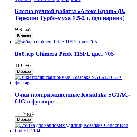
Блесна ручной работы «Алекс Краш» (В.
Терехин) Турбо-муха 1.5-2 г. (одинарник)
696 руб.
В заказ
Воблер Chimera Pride 115FL цвет 705
310 руб.
В заказ
Очки поляризационные Kosadaka SGTAC-
01G в футляре
1 319 руб.
В заказ