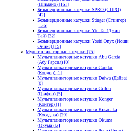
(Шимано)
[161]
Безынерционные катушки SPRO (СПРО)
[42]
Безынерционные катушки Stinger (Стингер)
[136]
Безынерционные катушки Yin Tai (Джин
Тай)
[32]
Безынерционные катушки Yoshi Onyx (Йоши
Оникс)
[15]
Мультипликаторные катушки
[75]
Мультипликаторные катушки Abu Garcia
(Абу Гарсия)
[0]
Мультипликаторные катушки Condor
(Кондор)
[1]
Мультипликаторные катушки Daiwa (Дайва)
[0]
Мультипликаторные катушки Grifon
(Грифон)
[5]
Мультипликаторные катушки Konger
(Конгер)
[1]
Мультипликаторные катушки Kosadaka
(Косадака)
[29]
Мультипликаторные катушки Okuma
(Окума)
[2]
Мультипликаторные катушки Penn (Пенн)