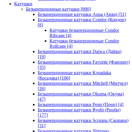
Катушки
Безынерционные катушки
[890]
Безынерционные катушки Aqua (Аква)
[51]
Безынерционные катушки Condor (Кондор)
[8]
Катушки безынерционные Condor
Ribcage
[4]
Катушки безынерционные Condor
Rollcage
[4]
Безынерционные катушки Daiwa (Дайва)
[19]
Безынерционные катушки Favorite (Фаворит)
[35]
Безынерционные катушки Kosadaka
(Косадака)
[106]
Безынерционные катушки Mitchell (Митчел)
[26]
Безынерционные катушки Okuma (Окума)
[47]
Безынерционные катушки Penn (Пенн)
[4]
Безынерционные катушки Ryobi (Риоби)
[177]
Безынерционные катушки Scorana (Скорана)
[31]
Безынерционные катушки Shimano