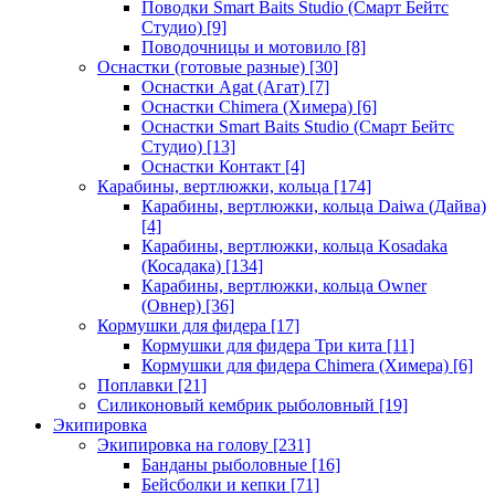
Поводки Smart Baits Studio (Смарт Бейтс
Студио)
[9]
Поводочницы и мотовило
[8]
Оснастки (готовые разные)
[30]
Оснастки Agat (Агат)
[7]
Оснастки Chimera (Химера)
[6]
Оснастки Smart Baits Studio (Смарт Бейтс
Студио)
[13]
Оснастки Контакт
[4]
Карабины, вертлюжки, кольца
[174]
Карабины, вертлюжки, кольца Daiwa (Дайва)
[4]
Карабины, вертлюжки, кольца Kosadaka
(Косадака)
[134]
Карабины, вертлюжки, кольца Owner
(Овнер)
[36]
Кормушки для фидера
[17]
Кормушки для фидера Три кита
[11]
Кормушки для фидера Chimera (Химера)
[6]
Поплавки
[21]
Силиконовый кембрик рыболовный
[19]
Экипировка
Экипировка на голову
[231]
Банданы рыболовные
[16]
Бейсболки и кепки
[71]