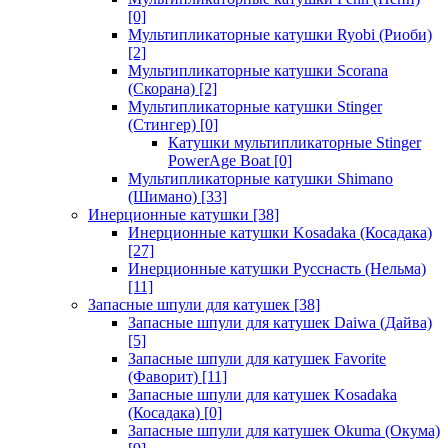
[0]
Мультипликаторные катушки Ryobi (Риоби)
[2]
Мультипликаторные катушки Scorana
(Скорана)
[2]
Мультипликаторные катушки Stinger
(Стингер)
[0]
Катушки мультипликаторные Stinger
PowerAge Boat
[0]
Мультипликаторные катушки Shimano
(Шимано)
[33]
Инерционные катушки
[38]
Инерционные катушки Kosadaka (Косадака)
[27]
Инерционные катушки Русснасть (Нельма)
[11]
Запасные шпули для катушек
[38]
Запасные шпули для катушек Daiwa (Дайва)
[5]
Запасные шпули для катушек Favorite
(Фаворит)
[11]
Запасные шпули для катушек Kosadaka
(Косадака)
[0]
Запасные шпули для катушек Okuma (Окума)