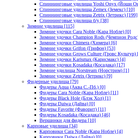
Спиннинговые удилища Yoshi Onyx (Йоши О
Спиннинговые удилища Zemex (Земекс)
[10]
Спиннинговые удилища Zetrix (Зетрикс)
[199]
Спиннинговые удилища б/у
[38]
Зимние удилища
[115]
Зимние удочки Cara Noble (Кара Нобле)
[0]
Зимние удочки Champion Rods (Чемпион Родс
Зимние удочки Chimera (Химера)
[6]
Зимние удочки Grifon (Грифон)
[53]
Зимние удочки Grows Culture (Гровс Культур)
Зимние удочки Karismax (Карисмакс)
[4]
Зимние удочки Kosadaka (Косадака)
[17]
Зимние удилища Norstream (Норстрим)
[1]
Зимние удочки Zetrix (Зетрикс)
[9]
Фидерные удилища
[79]
Фидеры Aqua (Аква С.-Пб.)
[0]
Фидеры Cara Noble (Кара Нобле)
[11]
Фидеры Black Hole (Блэк Хол)
[1]
Фидеры Daiwa (Дайва)
[0]
Фидеры Favorite (Фаворит)
[11]
Фидеры Kosadaka (Косадака)
[46]
Вершинки для фидера
[10]
Карповые удилища
[34]
Карповики Cara Noble (Кара Нобле)
[4]
Карповики Daiwa (Дайва)
[0]