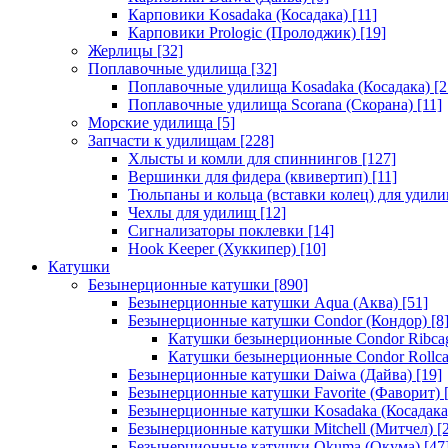
Карповики Kosadaka (Косадака)
[11]
Карповики Prologic (Пролоджик)
[19]
Жерлицы
[32]
Поплавочные удилища
[32]
Поплавочные удилища Kosadaka (Косадака)
[2
Поплавочные удилища Scorana (Скорана)
[11]
Морские удилища
[5]
Запчасти к удилищам
[228]
Хлысты и комли для спиннингов
[127]
Вершинки для фидера (квивертип)
[11]
Тюльпаны и кольца (вставки колец) для удил
Чехлы для удилищ
[12]
Сигнализаторы поклевки
[14]
Hook Keeper (Хуккипер)
[10]
Катушки
Безынерционные катушки
[890]
Безынерционные катушки Aqua (Аква)
[51]
Безынерционные катушки Condor (Кондор)
[8
Катушки безынерционные Condor Ribca
Катушки безынерционные Condor Rollc
Безынерционные катушки Daiwa (Дайва)
[19]
Безынерционные катушки Favorite (Фаворит)
[
Безынерционные катушки Kosadaka (Косадака
Безынерционные катушки Mitchell (Митчел)
[2
Безынерционные катушки Okuma (Окума)
[47