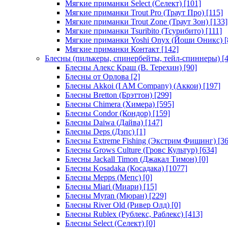
Мягкие приманки Select (Селект)
[101]
Мягкие приманки Trout Pro (Траут Про)
[115]
Мягкие приманки Trout Zone (Траут Зон)
[133]
Мягкие приманки Tsuribito (Тсурибито)
[111]
Мягкие приманки Yoshi Onyx (Йоши Оникс)
[
Мягкие приманки Контакт
[142]
Блесны (пилькеры, спинербейты, тейл-спиннеры)
[4
Блесны Алекс Краш (В. Терехин)
[90]
Блесны от Орлова
[2]
Блесны Akkoi (I AM Company) (Аккои)
[197]
Блесны Bretton (Брэттон)
[299]
Блесны Chimera (Химера)
[595]
Блесны Condor (Кондор)
[159]
Блесны Daiwa (Дайва)
[147]
Блесны Deps (Дэпс)
[1]
Блесны Extreme Fishing (Экстрим Фишинг)
[36
Блесны Grows Culture (Гровс Культур)
[634]
Блесны Jackall Timon (Джакал Тимон)
[0]
Блесны Kosadaka (Косадака)
[1077]
Блесны Mepps (Мепс)
[0]
Блесны Miari (Миари)
[15]
Блесны Myran (Мюран)
[229]
Блесны River Old (Ривер Олд)
[0]
Блесны Rublex (Рублекс, Раблекс)
[413]
Блесны Select (Селект)
[0]