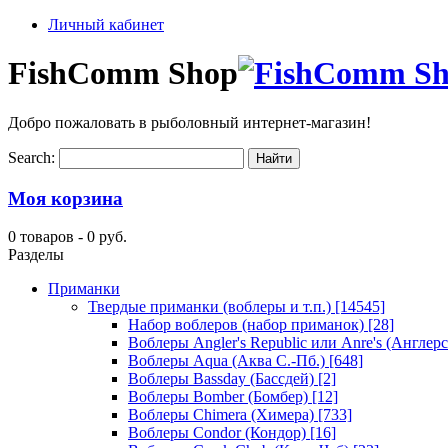
Личный кабинет
FishComm Shop
Добро пожаловать в рыболовный интернет-магазин!
Search:
Моя корзина
0 товаров -
0 руб.
Разделы
Приманки
Твердые приманки (воблеры и т.п.)
[14545]
Набор воблеров (набор приманок)
[28]
Воблеры Angler's Republic или Anre's (Англер
Воблеры Aqua (Аква С.-Пб.)
[648]
Воблеры Bassday (Бассдей)
[2]
Воблеры Bomber (Бомбер)
[12]
Воблеры Chimera (Химера)
[733]
Воблеры Condor (Кондор)
[16]