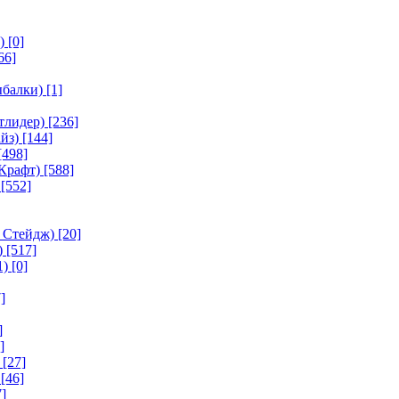
)
[0]
66]
ыбалки)
[1]
тлидер)
[236]
йз)
[144]
[498]
Крафт)
[588]
[552]
 Стейдж)
[20]
)
[517]
1)
[0]
]
]
]
[27]
[46]
]