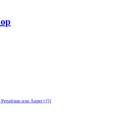
с Репаблик или Анрес)
[5]