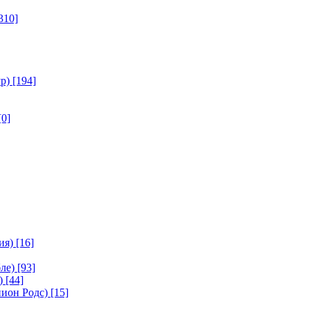
310]
р)
[194]
[0]
ия)
[16]
ле)
[93]
)
[44]
ион Родс)
[15]