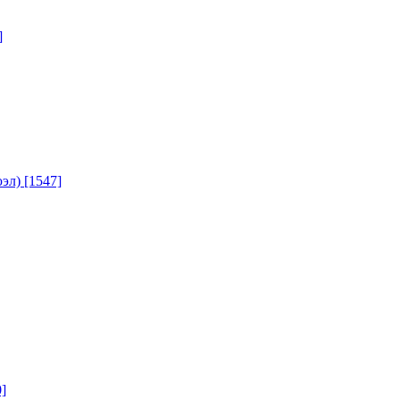
]
юэл)
[1547]
]