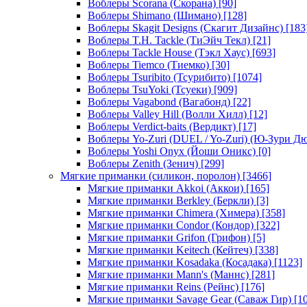
Воблеры Scorana (Скорана)
[90]
Воблеры Shimano (Шимано)
[128]
Воблеры Skagit Designs (Скагит Дизайнс)
[183
Воблеры T.H. Tackle (ТиЭйч Текл)
[21]
Воблеры Tackle House (Тэкл Хаус)
[693]
Воблеры Tiemco (Тиемко)
[30]
Воблеры Tsuribito (Тсурибито)
[1074]
Воблеры TsuYoki (Тсуеки)
[909]
Воблеры Vagabond (Вагабонд)
[22]
Воблеры Valley Hill (Волли Хилл)
[12]
Воблеры Verdict-baits (Вердикт)
[17]
Воблеры Yo-Zuri (DUEL / Yo-Zuri) (Ю-Зури Д
Воблеры Yoshi Onyx (Йоши Оникс)
[0]
Воблеры Zenith (Зенич)
[299]
Мягкие приманки (силикон, поролон)
[3466]
Мягкие приманки Akkoi (Аккои)
[165]
Мягкие приманки Berkley (Беркли)
[3]
Мягкие приманки Chimera (Химера)
[358]
Мягкие приманки Condor (Кондор)
[322]
Мягкие приманки Grifon (Грифон)
[5]
Мягкие приманки Keitech (Кейтеч)
[338]
Мягкие приманки Kosadaka (Косадака)
[1123]
Мягкие приманки Mann's (Маннс)
[281]
Мягкие приманки Reins (Рейнс)
[176]
Мягкие приманки Savage Gear (Саваж Гир)
[10