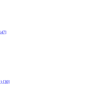
147]
с)
[30]