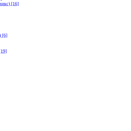
никс)
[16]
)
[6]
[19]