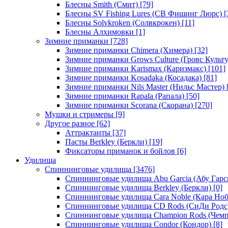
Блесны Smith (Смит)
[79]
Блесны SV Fishing Lures (СВ Фишинг Люрс)
[
Блесны Solvkroken (Солвкрокен)
[11]
Блесны Алхимовки
[1]
Зимние приманки
[728]
Зимние приманки Chimera (Химера)
[32]
Зимние приманки Grows Culture (Гровс Культу
Зимние приманки Karismax (Каризмакс)
[101]
Зимние приманки Kosadaka (Косадака)
[81]
Зимние приманки Nils Master (Нильс Мастер)
Зимние приманки Rapala (Рапала)
[50]
Зимние приманки Scorana (Скорана)
[270]
Мушки и стримеры
[9]
Другое разное
[62]
Аттрактанты
[37]
Пасты Berkley (Беркли)
[19]
Фиксаторы приманок и бойлов
[6]
Удилища
Спиннинговые удилища
[3476]
Спиннинговые удилища Abu Garcia (Абу Гарс
Спиннинговые удилища Berkley (Беркли)
[0]
Спиннинговые удилища Cara Noble (Кара Ноб
Спиннинговые удилища CD Rods (СиДи Родс
Спиннинговые удилища Champion Rods (Чемп
Спиннинговые удилища Condor (Кондор)
[8]