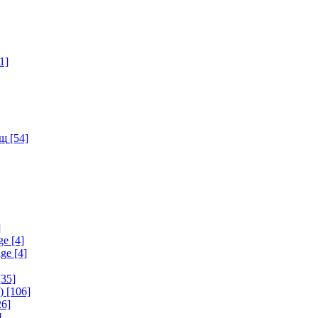
1]
ищ
[54]
]
ge
[4]
age
[4]
35]
)
[106]
6]
]