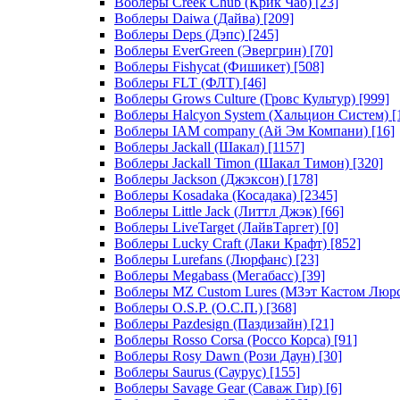
Воблеры Creek Chub (Крик Чаб)
[23]
Воблеры Daiwa (Дайва)
[209]
Воблеры Deps (Дэпс)
[245]
Воблеры EverGreen (Эвергрин)
[70]
Воблеры Fishycat (Фишикет)
[508]
Воблеры FLT (ФЛТ)
[46]
Воблеры Grows Culture (Гровс Культур)
[999]
Воблеры Halcyon System (Хальцион Систем)
[
Воблеры IAM company (Ай Эм Компани)
[16]
Воблеры Jackall (Шакал)
[1157]
Воблеры Jackall Timon (Шакал Тимон)
[320]
Воблеры Jackson (Джэксон)
[178]
Воблеры Kosadaka (Косадака)
[2345]
Воблеры Little Jack (Литтл Джэк)
[66]
Воблеры LiveTarget (ЛайвТаргет)
[0]
Воблеры Lucky Craft (Лаки Крафт)
[852]
Воблеры Lurefans (Люрфанс)
[23]
Воблеры Megabass (Мегабасс)
[39]
Воблеры MZ Custom Lures (МЗэт Кастом Люр
Воблеры O.S.P. (О.С.П.)
[368]
Воблеры Pazdesign (Паздизайн)
[21]
Воблеры Rosso Corsa (Россо Корса)
[91]
Воблеры Rosy Dawn (Рози Даун)
[30]
Воблеры Saurus (Саурус)
[155]
Воблеры Savage Gear (Саваж Гир)
[6]