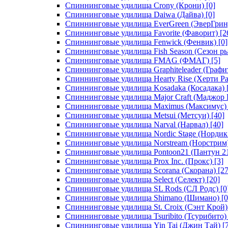
Спиннинговые удилища Crony (Крони)
[0]
Спиннинговые удилища Daiwa (Дайва)
[0]
Спиннинговые удилища EverGreen (ЭверГрин
Спиннинговые удилища Favorite (Фаворит)
[2
Спиннинговые удилища Fenwick (Фенвик)
[0]
Спиннинговые удилища Fish Season (Сезон р
Спиннинговые удилища FMAG (ФМАГ)
[5]
Спиннинговые удилища Graphiteleader (Графи
Спиннинговые удилища Hearty Rise (Херти Ра
Спиннинговые удилища Kosadaka (Косадака)
Спиннинговые удилища Major Craft (Маджор 
Спиннинговые удилища Maximus (Максимус)
Спиннинговые удилища Metsui (Метсуи)
[40]
Спиннинговые удилища Narval (Нарвал)
[40]
Спиннинговые удилища Nordic Stage (Нордик
Спиннинговые удилища Norstream (Норстрим
Спиннинговые удилища Pontoon21 (Пантун 2
Спиннинговые удилища Prox Inc. (Прокс)
[3]
Спиннинговые удилища Scorana (Скорана)
[27
Спиннинговые удилища Select (Селект)
[20]
Спиннинговые удилища SL Rods (СЛ Родс)
[0
Спиннинговые удилища Shimano (Шимано)
[0
Спиннинговые удилища St. Croix (Сэнт Крой)
Спиннинговые удилища Tsuribito (Тсурибито)
Спиннинговые удилища Yin Tai (Джин Тай)
[7