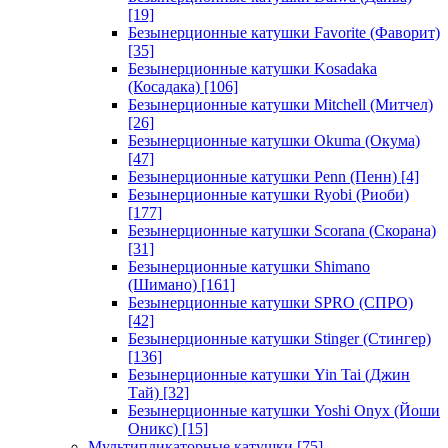
[19]
Безынерционные катушки Favorite (Фаворит)
[35]
Безынерционные катушки Kosadaka
(Косадака)
[106]
Безынерционные катушки Mitchell (Митчел)
[26]
Безынерционные катушки Okuma (Окума)
[47]
Безынерционные катушки Penn (Пенн)
[4]
Безынерционные катушки Ryobi (Риоби)
[177]
Безынерционные катушки Scorana (Скорана)
[31]
Безынерционные катушки Shimano
(Шимано)
[161]
Безынерционные катушки SPRO (СПРО)
[42]
Безынерционные катушки Stinger (Стингер)
[136]
Безынерционные катушки Yin Tai (Джин
Тай)
[32]
Безынерционные катушки Yoshi Onyx (Йоши
Оникс)
[15]
Мультипликаторные катушки
[75]