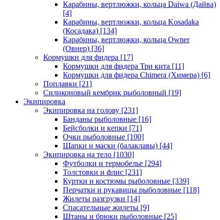
Карабины, вертлюжки, кольца Daiwa (Дайва)
[4]
Карабины, вертлюжки, кольца Kosadaka
(Косадака)
[134]
Карабины, вертлюжки, кольца Owner
(Овнер)
[36]
Кормушки для фидера
[17]
Кормушки для фидера Три кита
[11]
Кормушки для фидера Chimera (Химера)
[6]
Поплавки
[21]
Силиконовый кембрик рыболовный
[19]
Экипировка
Экипировка на голову
[231]
Банданы рыболовные
[16]
Бейсболки и кепки
[71]
Очки рыболовные
[100]
Шапки и маски (балаклавы)
[44]
Экипировка на тело
[1030]
Футболки и термобелье
[294]
Толстовки и флис
[231]
Куртки и костюмы рыболовные
[339]
Перчатки и рукавицы рыболовные
[118]
Жилеты разгрузки
[14]
Спасательные жилеты
[9]
Штаны и брюки рыболовные
[25]