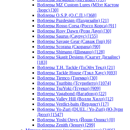
Воблеры MZ Custom Lures (МЗэт Кастом
Люрс)
[30]
Воблеры O.S.P. (О.С.П.)
[368]
Воблеры Pazdesign (Паздизайн)
[21]
Воблеры Rosso Corsa (Россо Корса)
[91]
Воблеры Rosy Dawn (Рози Даун)
[30]
Воблеры Saurus (Саурус)
[155]
Воблеры Savage Gear (Саваж Гир)
[6]
Воблеры Scorana (Скорана)
[90]
Воблеры Shimano (Шимано)
[128]
Воблеры Skagit Designs (Скагит Дизайнс)
[183]
Воблеры T.H. Tackle (ТиЭйч Текл)
[21]
Воблеры Tackle House (Тэкл Хаус)
[693]
Воблеры Tiemco (Тиемко)
[30]
Воблеры Tsuribito (Тсурибито)
[1074]
Воблеры TsuYoki (Тсуеки)
[909]
Воблеры Vagabond (Вагабонд)
[22]
Воблеры Valley Hill (Волли Хилл)
[12]
Воблеры Verdict-baits (Вердикт)
[17]
Воблеры Yo-Zuri (DUEL / Yo-Zuri) (Ю-Зури
Дюэл)
[1547]
Воблеры Yoshi Onyx (Йоши Оникс)
[0]
Воблеры Zenith (Зенич)
[299]