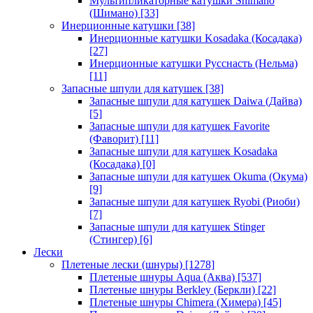
Мультипликаторные катушки Shimano
(Шимано)
[33]
Инерционные катушки
[38]
Инерционные катушки Kosadaka (Косадака)
[27]
Инерционные катушки Русснасть (Нельма)
[11]
Запасные шпули для катушек
[38]
Запасные шпули для катушек Daiwa (Дайва)
[5]
Запасные шпули для катушек Favorite
(Фаворит)
[11]
Запасные шпули для катушек Kosadaka
(Косадака)
[0]
Запасные шпули для катушек Okuma (Окума)
[9]
Запасные шпули для катушек Ryobi (Риоби)
[7]
Запасные шпули для катушек Stinger
(Стингер)
[6]
Лески
Плетеные лески (шнуры)
[1278]
Плетеные шнуры Aqua (Аква)
[537]
Плетеные шнуры Berkley (Беркли)
[22]
Плетеные шнуры Chimera (Химера)
[45]