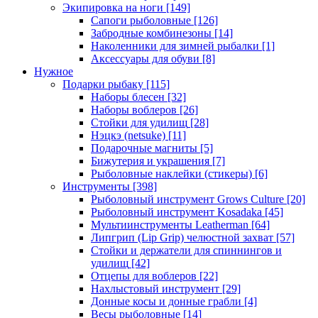
Экипировка на ноги
[149]
Сапоги рыболовные
[126]
Забродные комбинезоны
[14]
Наколенники для зимней рыбалки
[1]
Аксессуары для обуви
[8]
Нужное
Подарки рыбаку
[115]
Наборы блесен
[32]
Наборы воблеров
[26]
Стойки для удилищ
[28]
Нэцкэ (netsuke)
[11]
Подарочные магниты
[5]
Бижутерия и украшения
[7]
Рыболовные наклейки (стикеры)
[6]
Инструменты
[398]
Рыболовный инструмент Grows Culture
[20]
Рыболовный инструмент Kosadaka
[45]
Мультиинструменты Leatherman
[64]
Липгрип (Lip Grip) челюстной захват
[57]
Стойки и держатели для спиннингов и
удилищ
[42]
Отцепы для воблеров
[22]
Нахлыстовый инструмент
[29]
Донные косы и донные грабли
[4]
Весы рыболовные
[14]