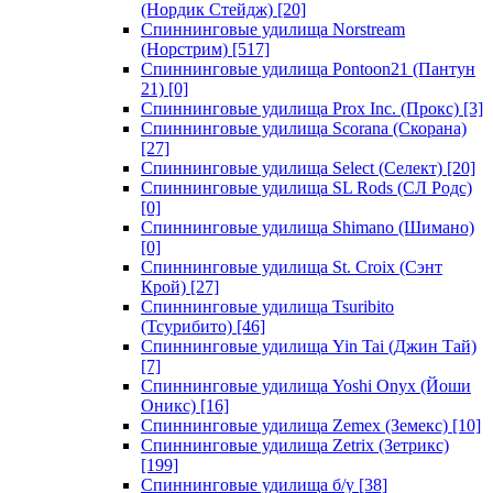
(Нордик Стейдж)
[20]
Спиннинговые удилища Norstream
(Норстрим)
[517]
Спиннинговые удилища Pontoon21 (Пантун
21)
[0]
Спиннинговые удилища Prox Inc. (Прокс)
[3]
Спиннинговые удилища Scorana (Скорана)
[27]
Спиннинговые удилища Select (Селект)
[20]
Спиннинговые удилища SL Rods (СЛ Родс)
[0]
Спиннинговые удилища Shimano (Шимано)
[0]
Спиннинговые удилища St. Croix (Сэнт
Крой)
[27]
Спиннинговые удилища Tsuribito
(Тсурибито)
[46]
Спиннинговые удилища Yin Tai (Джин Тай)
[7]
Спиннинговые удилища Yoshi Onyx (Йоши
Оникс)
[16]
Спиннинговые удилища Zemex (Земекс)
[10]
Спиннинговые удилища Zetrix (Зетрикс)
[199]
Спиннинговые удилища б/у
[38]