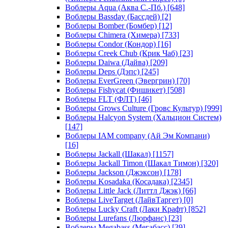
Воблеры Aqua (Аква С.-Пб.)
[648]
Воблеры Bassday (Бассдей)
[2]
Воблеры Bomber (Бомбер)
[12]
Воблеры Chimera (Химера)
[733]
Воблеры Condor (Кондор)
[16]
Воблеры Creek Chub (Крик Чаб)
[23]
Воблеры Daiwa (Дайва)
[209]
Воблеры Deps (Дэпс)
[245]
Воблеры EverGreen (Эвергрин)
[70]
Воблеры Fishycat (Фишикет)
[508]
Воблеры FLT (ФЛТ)
[46]
Воблеры Grows Culture (Гровс Культур)
[999]
Воблеры Halcyon System (Хальцион Систем)
[147]
Воблеры IAM company (Ай Эм Компани)
[16]
Воблеры Jackall (Шакал)
[1157]
Воблеры Jackall Timon (Шакал Тимон)
[320]
Воблеры Jackson (Джэксон)
[178]
Воблеры Kosadaka (Косадака)
[2345]
Воблеры Little Jack (Литтл Джэк)
[66]
Воблеры LiveTarget (ЛайвТаргет)
[0]
Воблеры Lucky Craft (Лаки Крафт)
[852]
Воблеры Lurefans (Люрфанс)
[23]
Воблеры Megabass (Мегабасс)
[39]