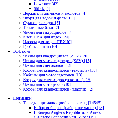
Lowrance
[42]
Sititek
[5]
Держатели датчиков и эхолотов
[4]
Якоря для лодок и фалы
[61]
Сумки для лодок
[5]
Топливные баки
[7]
Чехлы для гидроциклов
[7]
Клей ПВХ для лодок
[24]
Насосы для лодок ПВХ
[0]
Гребные винты
[0]
Офф роуд
Чехлы для квадроциклов (ATV)
[20]
Чехлы для мотовездеходов (SSV)
[15]
Чехлы для снегоходов
[42]
Кофры для квадроциклов (текстиль)
[18]
Кабины для мотовездеходов
[13]
Кофры для снегоходов (текстиль)
[15]
Чехлы для мотоциклов
[0]
Кофры для квадроциклов (пластик)
[2]
Приманки
Твердые приманки (воблеры и т.п.)
[14545]
Набор воблеров (набор приманок)
[28]
Воблеры Angler's Republic или Anre's
(Англерс Репаблик или Анрес)
[5]