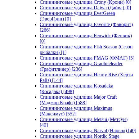
Спиннинговые удилища Crony (Крони)
[0]
Спиннинговые удилища Daiwa (Дайва)
[0]
Спиннинговые удилища EverGreen
(ЭверГрин)
[0]
Спиннинговые удилища Favorite (Фаворит)
[266]
Спиннинговые удилища Fenwick (Фенвик)
[0]
Спиннинговые удилища Fish Season (Сезон
рыбалки)
[1]
Спиннинговые удилища FMAG (ФМАГ)
[5]
Спиннинговые удилища Graphiteleader
(Графитлидер)
[236]
Спиннинговые удилища Hearty Rise (Херти
Райз)
[144]
Спиннинговые удилища Kosadaka
(Косадака)
[498]
Спиннинговые удилища Major Craft
(Маджор Крафт)
[588]
Спиннинговые удилища Maximus
(Максимус)
[552]
Спиннинговые удилища Metsui (Метсуи)
[40]
Спиннинговые удилища Narval (Нарвал)
[40]
Спиннинговые удилища Nordic Stage