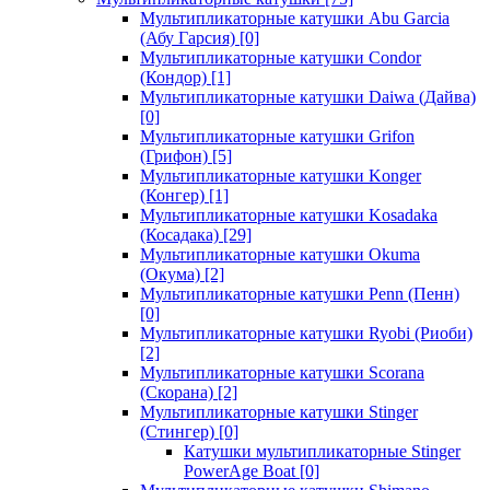
Мультипликаторные катушки Abu Garcia
(Абу Гарсия)
[0]
Мультипликаторные катушки Condor
(Кондор)
[1]
Мультипликаторные катушки Daiwa (Дайва)
[0]
Мультипликаторные катушки Grifon
(Грифон)
[5]
Мультипликаторные катушки Konger
(Конгер)
[1]
Мультипликаторные катушки Kosadaka
(Косадака)
[29]
Мультипликаторные катушки Okuma
(Окума)
[2]
Мультипликаторные катушки Penn (Пенн)
[0]
Мультипликаторные катушки Ryobi (Риоби)
[2]
Мультипликаторные катушки Scorana
(Скорана)
[2]
Мультипликаторные катушки Stinger
(Стингер)
[0]
Катушки мультипликаторные Stinger
PowerAge Boat
[0]