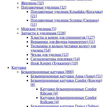
Жерлицы
[32]
Поплавочные удилища
[32]
Поплавочные удилища Kosadaka (Косадака)
[21]
Поплавочные удилища Scorana (Скорана)
[11]
Морские удилища
[5]
Запчасти к удилищам
[228]
Хлысты и комли для спиннингов
[127]
Вершинки для фидера (квивертип)
[11]
Тюльпаны и кольца (вставки колец) для
удилищ
[54]
Чехлы для удилищ
[12]
Сигнализаторы поклевки
[14]
Hook Keeper (Хуккипер)
[10]
Катушки
Безынерционные катушки
[890]
Безынерционные катушки Aqua (Аква)
[51]
Безынерционные катушки Condor (Кондор)
[8]
Катушки безынерционные Condor
Ribcage
[4]
Катушки безынерционные Condor
Rollcage
[4]
Безынерционные катушки Daiwa (Дайва)