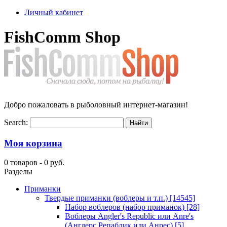
Личный кабинет
FishComm Shop
Добро пожаловать в рыболовный интернет-магазин!
Search:
Моя корзина
0 товаров -
0 руб.
Разделы
Приманки
Твердые приманки (воблеры и т.п.)
[14545]
Набор воблеров (набор приманок)
[28]
Воблеры Angler's Republic или Anre's
(Англерс Репаблик или Анрес)
[5]