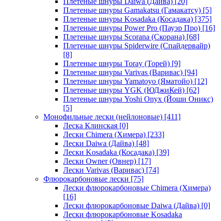
Плетеные шнуры Daiwa (Дайва)
[20]
Плетеные шнуры Gamakatsu (Гамакатсу)
[5]
Плетеные шнуры Kosadaka (Косадака)
[375]
Плетеные шнуры Power Pro (Пауэр Про)
[16]
Плетеные шнуры Scorana (Скорана)
[68]
Плетеные шнуры Spiderwire (Спайдервайр)
[8]
Плетеные шнуры Toray (Торей)
[9]
Плетеные шнуры Varivas (Варивас)
[94]
Плетеные шнуры Yamatoyo (Яматойо)
[12]
Плетеные шнуры YGK (ЮДжиКей)
[62]
Плетеные шнуры Yoshi Onyx (Йоши Оникс)
[5]
Монофильные лески (нейлоновые)
[411]
Леска Клинская
[0]
Лески Chimera (Химера)
[233]
Лески Daiwa (Дайва)
[48]
Лески Kosadaka (Косадака)
[39]
Лески Owner (Овнер)
[17]
Лески Varivas (Варивас)
[74]
Флюрокарбоновые лески
[75]
Лески флюрокарбоновые Chimera (Химера)
[16]
Лески флюрокарбоновые Daiwa (Дайва)
[0]
Лески флюрокарбоновые Kosadaka