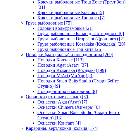
Крючки рыболовные Trout Zone (Траут Зон)
[31]
Крючки рыболовные Контакт
[5]
Крючки рыболовные Три кита
[7]
Груза рыболовные
[75]
Головки вольфрамовые
[21]
Груза рыболовные Банан для отводного
[6]
Груза рыболовные Drop shot (Дроп шот)
[2]
Груза рыболовные Kosadaka (Косадака)
[20]
Груза рыболовные Три кита
[26]
Поводки (материалы) и поводочницы
[269]
Поводки Контакт
[113]
Поводки Agat (Агат)
[37]
Поводки Kosadaka (Косадака)
[99]
Поводки MiAri (МиАри)
[3]
Поводки Smart Baits Studio (Смарт Бейтс
Студио)
[9]
Поводочницы и мотовило
[8]
Оснастки (готовые разные)
[30]
Оснастки Agat (Агат)
[7]
Оснастки Chimera (Химера)
[6]
Оснастки Smart Baits Studio (Смарт Бейтс
Студио)
[13]
Оснастки Контакт
[4]
Карабины, вертлюжки, кольца
[174]