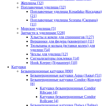
Жерлицы
[32]
Поплавочные удилища
[32]
Поплавочные удилища Kosadaka (Косадака)
[21]
Поплавочные удилища Scorana (Скорана)
[11]
Морские удилища
[5]
Запчасти к удилищам
[228]
Хлысты и комли для спиннингов
[127]
Вершинки для фидера (квивертип)
[11]
Тюльпаны и кольца (вставки колец) для
удилищ
[54]
Чехлы для удилищ
[12]
Сигнализаторы поклевки
[14]
Hook Keeper (Хуккипер)
[10]
Катушки
Безынерционные катушки
[890]
Безынерционные катушки Aqua (Аква)
[51]
Безынерционные катушки Condor (Кондор)
[8]
Катушки безынерционные Condor
Ribcage
[4]
Катушки безынерционные Condor
Rollcage
[4]
Безынерционные катушки Daiwa (Дайва)