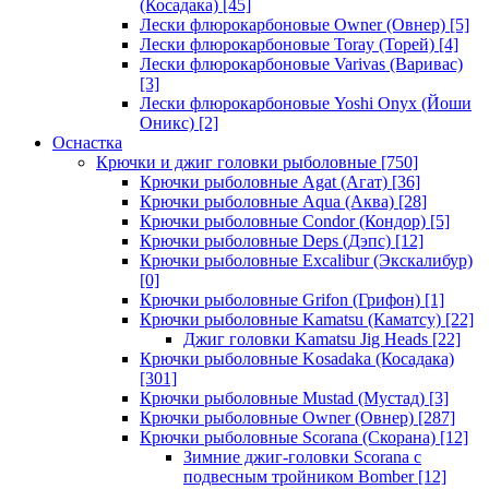
(Косадака)
[45]
Лески флюрокарбоновые Owner (Овнер)
[5]
Лески флюрокарбоновые Toray (Торей)
[4]
Лески флюрокарбоновые Varivas (Варивас)
[3]
Лески флюрокарбоновые Yoshi Onyx (Йоши
Оникс)
[2]
Оснастка
Крючки и джиг головки рыболовные
[750]
Крючки рыболовные Agat (Агат)
[36]
Крючки рыболовные Aqua (Аква)
[28]
Крючки рыболовные Condor (Кондор)
[5]
Крючки рыболовные Deps (Дэпс)
[12]
Крючки рыболовные Excalibur (Экскалибур)
[0]
Крючки рыболовные Grifon (Грифон)
[1]
Крючки рыболовные Kamatsu (Каматсу)
[22]
Джиг головки Kamatsu Jig Heads
[22]
Крючки рыболовные Kosadaka (Косадака)
[301]
Крючки рыболовные Mustad (Мустад)
[3]
Крючки рыболовные Owner (Овнер)
[287]
Крючки рыболовные Scorana (Скорана)
[12]
Зимние джиг-головки Scorana с
подвесным тройником Bomber
[12]