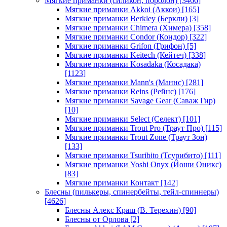
Мягкие приманки (силикон, поролон)
[3466]
Мягкие приманки Akkoi (Аккои)
[165]
Мягкие приманки Berkley (Беркли)
[3]
Мягкие приманки Chimera (Химера)
[358]
Мягкие приманки Condor (Кондор)
[322]
Мягкие приманки Grifon (Грифон)
[5]
Мягкие приманки Keitech (Кейтеч)
[338]
Мягкие приманки Kosadaka (Косадака)
[1123]
Мягкие приманки Mann's (Маннс)
[281]
Мягкие приманки Reins (Рейнс)
[176]
Мягкие приманки Savage Gear (Саваж Гир)
[10]
Мягкие приманки Select (Селект)
[101]
Мягкие приманки Trout Pro (Траут Про)
[115]
Мягкие приманки Trout Zone (Траут Зон)
[133]
Мягкие приманки Tsuribito (Тсурибито)
[111]
Мягкие приманки Yoshi Onyx (Йоши Оникс)
[83]
Мягкие приманки Контакт
[142]
Блесны (пилькеры, спинербейты, тейл-спиннеры)
[4626]
Блесны Алекс Краш (В. Терехин)
[90]
Блесны от Орлова
[2]