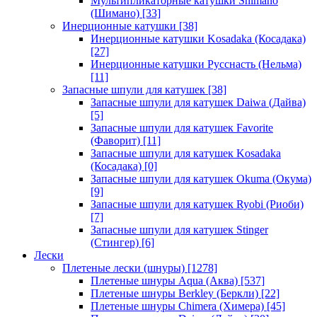
Мультипликаторные катушки Shimano
(Шимано)
[33]
Инерционные катушки
[38]
Инерционные катушки Kosadaka (Косадака)
[27]
Инерционные катушки Русснасть (Нельма)
[11]
Запасные шпули для катушек
[38]
Запасные шпули для катушек Daiwa (Дайва)
[5]
Запасные шпули для катушек Favorite
(Фаворит)
[11]
Запасные шпули для катушек Kosadaka
(Косадака)
[0]
Запасные шпули для катушек Okuma (Окума)
[9]
Запасные шпули для катушек Ryobi (Риоби)
[7]
Запасные шпули для катушек Stinger
(Стингер)
[6]
Лески
Плетеные лески (шнуры)
[1278]
Плетеные шнуры Aqua (Аква)
[537]
Плетеные шнуры Berkley (Беркли)
[22]
Плетеные шнуры Chimera (Химера)
[45]