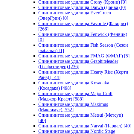
Спиннинговые удилища Crony (Крони)
[0]
Спиннинговые удилища Daiwa (Дайва)
[0]
Спиннинговые удилища EverGreen
(ЭверГрин)
[0]
Спиннинговые удилища Favorite (Фаворит)
[266]
Спиннинговые удилища Fenwick (Фенвик)
[0]
Спиннинговые удилища Fish Season (Сезон
рыбалки)
[1]
Спиннинговые удилища FMAG (ФМАГ)
[5]
Спиннинговые удилища Graphiteleader
(Графитлидер)
[236]
Спиннинговые удилища Hearty Rise (Херти
Райз)
[144]
Спиннинговые удилища Kosadaka
(Косадака)
[498]
Спиннинговые удилища Major Craft
(Маджор Крафт)
[588]
Спиннинговые удилища Maximus
(Максимус)
[552]
Спиннинговые удилища Metsui (Метсуи)
[40]
Спиннинговые удилища Narval (Нарвал)
[40]
Спиннинговые удилища Nordic Stage