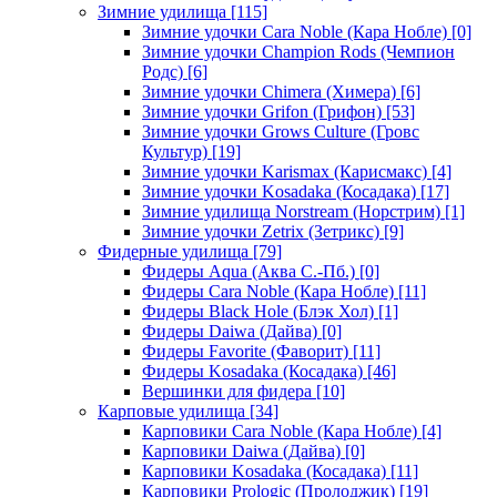
Зимние удилища
[115]
Зимние удочки Cara Noble (Кара Нобле)
[0]
Зимние удочки Champion Rods (Чемпион
Родс)
[6]
Зимние удочки Chimera (Химера)
[6]
Зимние удочки Grifon (Грифон)
[53]
Зимние удочки Grows Culture (Гровс
Культур)
[19]
Зимние удочки Karismax (Карисмакс)
[4]
Зимние удочки Kosadaka (Косадака)
[17]
Зимние удилища Norstream (Норстрим)
[1]
Зимние удочки Zetrix (Зетрикс)
[9]
Фидерные удилища
[79]
Фидеры Aqua (Аква С.-Пб.)
[0]
Фидеры Cara Noble (Кара Нобле)
[11]
Фидеры Black Hole (Блэк Хол)
[1]
Фидеры Daiwa (Дайва)
[0]
Фидеры Favorite (Фаворит)
[11]
Фидеры Kosadaka (Косадака)
[46]
Вершинки для фидера
[10]
Карповые удилища
[34]
Карповики Cara Noble (Кара Нобле)
[4]
Карповики Daiwa (Дайва)
[0]
Карповики Kosadaka (Косадака)
[11]
Карповики Prologic (Пролоджик)
[19]