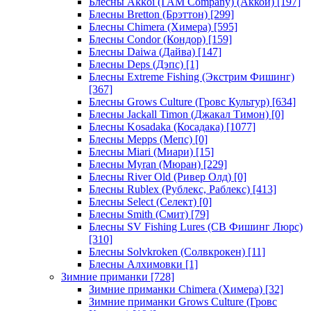
Блесны Akkoi (I AM Company) (Аккои)
[197]
Блесны Bretton (Брэттон)
[299]
Блесны Chimera (Химера)
[595]
Блесны Condor (Кондор)
[159]
Блесны Daiwa (Дайва)
[147]
Блесны Deps (Дэпс)
[1]
Блесны Extreme Fishing (Экстрим Фишинг)
[367]
Блесны Grows Culture (Гровс Культур)
[634]
Блесны Jackall Timon (Джакал Тимон)
[0]
Блесны Kosadaka (Косадака)
[1077]
Блесны Mepps (Мепс)
[0]
Блесны Miari (Миари)
[15]
Блесны Myran (Мюран)
[229]
Блесны River Old (Ривер Олд)
[0]
Блесны Rublex (Рублекс, Раблекс)
[413]
Блесны Select (Селект)
[0]
Блесны Smith (Смит)
[79]
Блесны SV Fishing Lures (СВ Фишинг Люрс)
[310]
Блесны Solvkroken (Солвкрокен)
[11]
Блесны Алхимовки
[1]
Зимние приманки
[728]
Зимние приманки Chimera (Химера)
[32]
Зимние приманки Grows Culture (Гровс