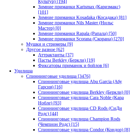
Культур)
[194]
Зимние приманки Karismax (Каризмакс)
[101]
Зимние приманки Kosadaka (Косадака)
[81]
Зимние приманки Nils Master (Нильс
Мастер)
[0]
Зимние приманки Rapala (Рапала)
[50]
Зимние приманки Scorana (Скорана)
[270]
Мушки и стримеры
[9]
Другое разное
[62]
Аттрактанты
[37]
Пасты Berkley (Беркли)
[19]
Фиксаторы приманок и бойлов
[6]
Удилища
Спиннинговые удилища
[3476]
Спиннинговые удилища Abu Garcia (Абу
Гарсия)
[16]
Спиннинговые удилища Berkley (Беркли)
[0]
Спиннинговые удилища Cara Noble (Кара
Нобле)
[93]
Спиннинговые удилища CD Rods (СиДи
Родс)
[44]
Спиннинговые удилища Champion Rods
(Чемпион Родс)
[15]
Спиннинговые удилища Condor (Кондор)
[8]