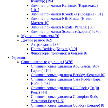
Культур)
[194]
Зимние приманки Karismax (Каризмакс)
[101]
Зимние приманки Kosadaka (Косадака)
[81]
Зимние приманки Nils Master (Нильс
Мастер)
[0]
Зимние приманки Rapala (Рапала)
[50]
Зимние приманки Scorana (Скорана)
[270]
Мушки и стримеры
[9]
Другое разное
[62]
Аттрактанты
[37]
Пасты Berkley (Беркли)
[19]
Фиксаторы приманок и бойлов
[6]
Удилища
Спиннинговые удилища
[3476]
Спиннинговые удилища Abu Garcia (Абу
Гарсия)
[16]
Спиннинговые удилища Berkley (Беркли)
[0]
Спиннинговые удилища Cara Noble (Кара
Нобле)
[93]
Спиннинговые удилища CD Rods (СиДи
Родс)
[44]
Спиннинговые удилища Champion Rods
(Чемпион Родс)
[15]
Спиннинговые удилища Condor (Кондор)
[8]