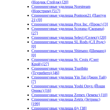
(Нордик Стейдж)
[20]
Спиннинговые удилища Norstream
(Норстрим)
[517]
Спиннинговые удилища Pontoon21 (Пантун
21)
[0]
Спиннинговые удилища Prox Inc. (Прокс)
[3]
Спиннинговые удилища Scorana (Скорана)
[27]
Спиннинговые удилища Select (Селект)
[20]
Спиннинговые удилища SL Rods (СЛ Родс)
[0]
Спиннинговые удилища Shimano (Шимано)
[0]
Спиннинговые удилища St. Croix (Сэнт
Крой)
[27]
Спиннинговые удилища Tsuribito
(Тсурибито)
[46]
Спиннинговые удилища Yin Tai (Джин Тай)
[7]
Спиннинговые удилища Yoshi Onyx (Йоши
Оникс)
[16]
Спиннинговые удилища Zemex (Земекс)
[10]
Спиннинговые удилища Zetrix (Зетрикс)
[199]
Спиннинговые удилища б/у
[38]