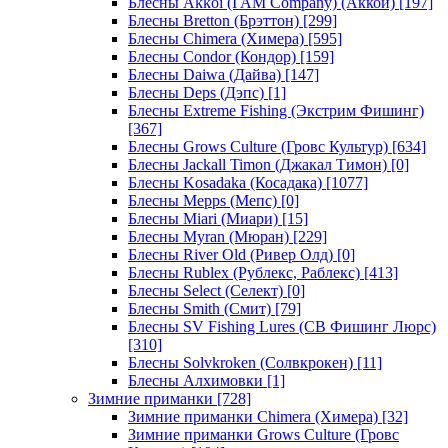
Блесны Akkoi (I AM Company) (Аккои)
[197]
Блесны Bretton (Брэттон)
[299]
Блесны Chimera (Химера)
[595]
Блесны Condor (Кондор)
[159]
Блесны Daiwa (Дайва)
[147]
Блесны Deps (Дэпс)
[1]
Блесны Extreme Fishing (Экстрим Фишинг)
[367]
Блесны Grows Culture (Гровс Культур)
[634]
Блесны Jackall Timon (Джакал Тимон)
[0]
Блесны Kosadaka (Косадака)
[1077]
Блесны Mepps (Мепс)
[0]
Блесны Miari (Миари)
[15]
Блесны Myran (Мюран)
[229]
Блесны River Old (Ривер Олд)
[0]
Блесны Rublex (Рублекс, Раблекс)
[413]
Блесны Select (Селект)
[0]
Блесны Smith (Смит)
[79]
Блесны SV Fishing Lures (СВ Фишинг Люрс)
[310]
Блесны Solvkroken (Солвкрокен)
[11]
Блесны Алхимовки
[1]
Зимние приманки
[728]
Зимние приманки Chimera (Химера)
[32]
Зимние приманки Grows Culture (Гровс