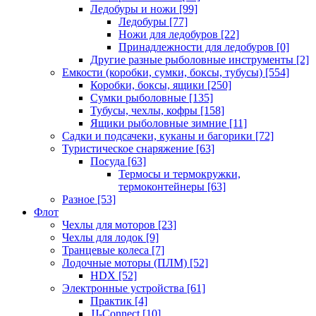
Ледобуры и ножи
[99]
Ледобуры
[77]
Ножи для ледобуров
[22]
Принадлежности для ледобуров
[0]
Другие разные рыболовные инструменты
[2]
Емкости (коробки, сумки, боксы, тубусы)
[554]
Коробки, боксы, ящики
[250]
Сумки рыболовные
[135]
Тубусы, чехлы, кофры
[158]
Ящики рыболовные зимние
[11]
Садки и подсачеки, куканы и багорики
[72]
Туристическое снаряжение
[63]
Посуда
[63]
Термосы и термокружки,
термоконтейнеры
[63]
Разное
[53]
Флот
Чехлы для моторов
[23]
Чехлы для лодок
[9]
Транцевые колеса
[7]
Лодочные моторы (ПЛМ)
[52]
HDX
[52]
Электронные устройства
[61]
Практик
[4]
JJ-Connect
[10]