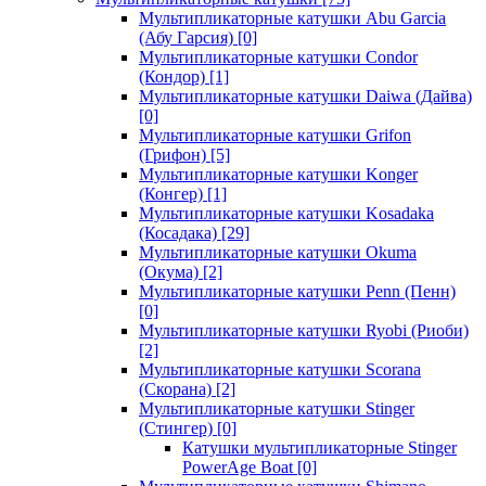
Мультипликаторные катушки Abu Garcia
(Абу Гарсия)
[0]
Мультипликаторные катушки Condor
(Кондор)
[1]
Мультипликаторные катушки Daiwa (Дайва)
[0]
Мультипликаторные катушки Grifon
(Грифон)
[5]
Мультипликаторные катушки Konger
(Конгер)
[1]
Мультипликаторные катушки Kosadaka
(Косадака)
[29]
Мультипликаторные катушки Okuma
(Окума)
[2]
Мультипликаторные катушки Penn (Пенн)
[0]
Мультипликаторные катушки Ryobi (Риоби)
[2]
Мультипликаторные катушки Scorana
(Скорана)
[2]
Мультипликаторные катушки Stinger
(Стингер)
[0]
Катушки мультипликаторные Stinger
PowerAge Boat
[0]