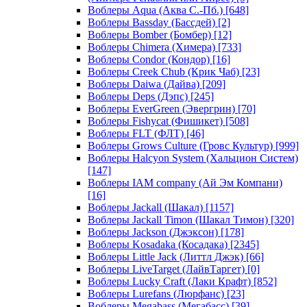
Воблеры Aqua (Аква С.-Пб.)
[648]
Воблеры Bassday (Бассдей)
[2]
Воблеры Bomber (Бомбер)
[12]
Воблеры Chimera (Химера)
[733]
Воблеры Condor (Кондор)
[16]
Воблеры Creek Chub (Крик Чаб)
[23]
Воблеры Daiwa (Дайва)
[209]
Воблеры Deps (Дэпс)
[245]
Воблеры EverGreen (Эвергрин)
[70]
Воблеры Fishycat (Фишикет)
[508]
Воблеры FLT (ФЛТ)
[46]
Воблеры Grows Culture (Гровс Культур)
[999]
Воблеры Halcyon System (Хальцион Систем)
[147]
Воблеры IAM company (Ай Эм Компани)
[16]
Воблеры Jackall (Шакал)
[1157]
Воблеры Jackall Timon (Шакал Тимон)
[320]
Воблеры Jackson (Джэксон)
[178]
Воблеры Kosadaka (Косадака)
[2345]
Воблеры Little Jack (Литтл Джэк)
[66]
Воблеры LiveTarget (ЛайвТаргет)
[0]
Воблеры Lucky Craft (Лаки Крафт)
[852]
Воблеры Lurefans (Люрфанс)
[23]
Воблеры Megabass (Мегабасс)
[39]