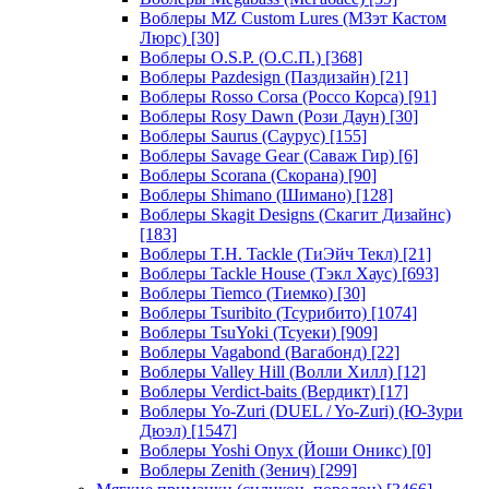
Воблеры MZ Custom Lures (МЗэт Кастом
Люрс)
[30]
Воблеры O.S.P. (О.С.П.)
[368]
Воблеры Pazdesign (Паздизайн)
[21]
Воблеры Rosso Corsa (Россо Корса)
[91]
Воблеры Rosy Dawn (Рози Даун)
[30]
Воблеры Saurus (Саурус)
[155]
Воблеры Savage Gear (Саваж Гир)
[6]
Воблеры Scorana (Скорана)
[90]
Воблеры Shimano (Шимано)
[128]
Воблеры Skagit Designs (Скагит Дизайнс)
[183]
Воблеры T.H. Tackle (ТиЭйч Текл)
[21]
Воблеры Tackle House (Тэкл Хаус)
[693]
Воблеры Tiemco (Тиемко)
[30]
Воблеры Tsuribito (Тсурибито)
[1074]
Воблеры TsuYoki (Тсуеки)
[909]
Воблеры Vagabond (Вагабонд)
[22]
Воблеры Valley Hill (Волли Хилл)
[12]
Воблеры Verdict-baits (Вердикт)
[17]
Воблеры Yo-Zuri (DUEL / Yo-Zuri) (Ю-Зури
Дюэл)
[1547]
Воблеры Yoshi Onyx (Йоши Оникс)
[0]
Воблеры Zenith (Зенич)
[299]