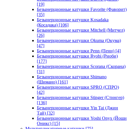
[19]
Безынерционные катушки Favorite (Фаворит)
[35]
Безынерционные катушки Kosadaka
(Косадака)
[106]
Безынерционные катушки Mitchell (Митчел)
[26]
Безынерционные катушки Okuma (Окума)
[47]
Безынерционные катушки Penn (Пенн)
[4]
Безынерционные катушки Ryobi (Риоби)
[177]
Безынерционные катушки Scorana (Скорана)
[31]
Безынерционные катушки Shimano
(Шимано)
[161]
Безынерционные катушки SPRO (СПРО)
[42]
Безынерционные катушки Stinger (Стингер)
[136]
Безынерционные катушки Yin Tai (Джин
Тай)
[32]
Безынерционные катушки Yoshi Onyx (Йоши
Оникс)
[15]
Мультипликаторные катушки
[75]