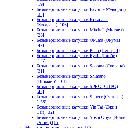
[19]
Безынерционные катушки Favorite (Фаворит)
[35]
Безынерционные катушки Kosadaka
(Косадака)
[106]
Безынерционные катушки Mitchell (Митчел)
[26]
Безынерционные катушки Okuma (Окума)
[47]
Безынерционные катушки Penn (Пенн)
[4]
Безынерционные катушки Ryobi (Риоби)
[177]
Безынерционные катушки Scorana (Скорана)
[31]
Безынерционные катушки Shimano
(Шимано)
[161]
Безынерционные катушки SPRO (СПРО)
[42]
Безынерционные катушки Stinger (Стингер)
[136]
Безынерционные катушки Yin Tai (Джин
Тай)
[32]
Безынерционные катушки Yoshi Onyx (Йоши
Оникс)
[15]
Мультипликаторные катушки
[75]