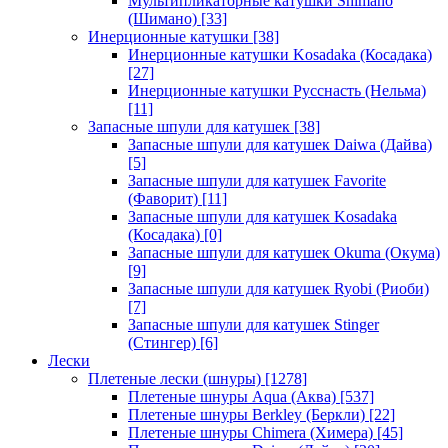
Мультипликаторные катушки Shimano
(Шимано)
[33]
Инерционные катушки
[38]
Инерционные катушки Kosadaka (Косадака)
[27]
Инерционные катушки Русснасть (Нельма)
[11]
Запасные шпули для катушек
[38]
Запасные шпули для катушек Daiwa (Дайва)
[5]
Запасные шпули для катушек Favorite
(Фаворит)
[11]
Запасные шпули для катушек Kosadaka
(Косадака)
[0]
Запасные шпули для катушек Okuma (Окума)
[9]
Запасные шпули для катушек Ryobi (Риоби)
[7]
Запасные шпули для катушек Stinger
(Стингер)
[6]
Лески
Плетеные лески (шнуры)
[1278]
Плетеные шнуры Aqua (Аква)
[537]
Плетеные шнуры Berkley (Беркли)
[22]
Плетеные шнуры Chimera (Химера)
[45]