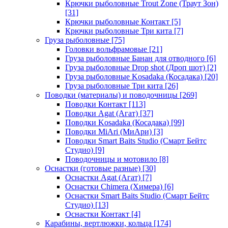
Крючки рыболовные Trout Zone (Траут Зон)
[31]
Крючки рыболовные Контакт
[5]
Крючки рыболовные Три кита
[7]
Груза рыболовные
[75]
Головки вольфрамовые
[21]
Груза рыболовные Банан для отводного
[6]
Груза рыболовные Drop shot (Дроп шот)
[2]
Груза рыболовные Kosadaka (Косадака)
[20]
Груза рыболовные Три кита
[26]
Поводки (материалы) и поводочницы
[269]
Поводки Контакт
[113]
Поводки Agat (Агат)
[37]
Поводки Kosadaka (Косадака)
[99]
Поводки MiAri (МиАри)
[3]
Поводки Smart Baits Studio (Смарт Бейтс
Студио)
[9]
Поводочницы и мотовило
[8]
Оснастки (готовые разные)
[30]
Оснастки Agat (Агат)
[7]
Оснастки Chimera (Химера)
[6]
Оснастки Smart Baits Studio (Смарт Бейтс
Студио)
[13]
Оснастки Контакт
[4]
Карабины, вертлюжки, кольца
[174]