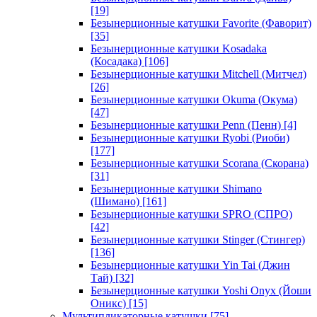
[19]
Безынерционные катушки Favorite (Фаворит)
[35]
Безынерционные катушки Kosadaka
(Косадака)
[106]
Безынерционные катушки Mitchell (Митчел)
[26]
Безынерционные катушки Okuma (Окума)
[47]
Безынерционные катушки Penn (Пенн)
[4]
Безынерционные катушки Ryobi (Риоби)
[177]
Безынерционные катушки Scorana (Скорана)
[31]
Безынерционные катушки Shimano
(Шимано)
[161]
Безынерционные катушки SPRO (СПРО)
[42]
Безынерционные катушки Stinger (Стингер)
[136]
Безынерционные катушки Yin Tai (Джин
Тай)
[32]
Безынерционные катушки Yoshi Onyx (Йоши
Оникс)
[15]
Мультипликаторные катушки
[75]