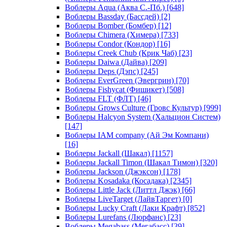
Воблеры Aqua (Аква С.-Пб.)
[648]
Воблеры Bassday (Бассдей)
[2]
Воблеры Bomber (Бомбер)
[12]
Воблеры Chimera (Химера)
[733]
Воблеры Condor (Кондор)
[16]
Воблеры Creek Chub (Крик Чаб)
[23]
Воблеры Daiwa (Дайва)
[209]
Воблеры Deps (Дэпс)
[245]
Воблеры EverGreen (Эвергрин)
[70]
Воблеры Fishycat (Фишикет)
[508]
Воблеры FLT (ФЛТ)
[46]
Воблеры Grows Culture (Гровс Культур)
[999]
Воблеры Halcyon System (Хальцион Систем)
[147]
Воблеры IAM company (Ай Эм Компани)
[16]
Воблеры Jackall (Шакал)
[1157]
Воблеры Jackall Timon (Шакал Тимон)
[320]
Воблеры Jackson (Джэксон)
[178]
Воблеры Kosadaka (Косадака)
[2345]
Воблеры Little Jack (Литтл Джэк)
[66]
Воблеры LiveTarget (ЛайвТаргет)
[0]
Воблеры Lucky Craft (Лаки Крафт)
[852]
Воблеры Lurefans (Люрфанс)
[23]
Воблеры Megabass (Мегабасс)
[39]