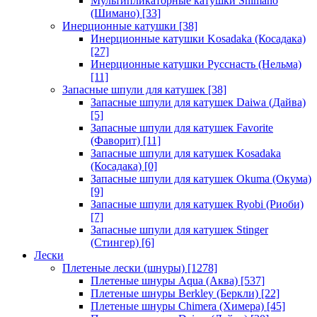
Мультипликаторные катушки Shimano
(Шимано)
[33]
Инерционные катушки
[38]
Инерционные катушки Kosadaka (Косадака)
[27]
Инерционные катушки Русснасть (Нельма)
[11]
Запасные шпули для катушек
[38]
Запасные шпули для катушек Daiwa (Дайва)
[5]
Запасные шпули для катушек Favorite
(Фаворит)
[11]
Запасные шпули для катушек Kosadaka
(Косадака)
[0]
Запасные шпули для катушек Okuma (Окума)
[9]
Запасные шпули для катушек Ryobi (Риоби)
[7]
Запасные шпули для катушек Stinger
(Стингер)
[6]
Лески
Плетеные лески (шнуры)
[1278]
Плетеные шнуры Aqua (Аква)
[537]
Плетеные шнуры Berkley (Беркли)
[22]
Плетеные шнуры Chimera (Химера)
[45]