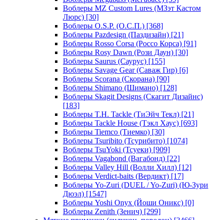
Воблеры MZ Custom Lures (МЗэт Кастом
Люрс)
[30]
Воблеры O.S.P. (О.С.П.)
[368]
Воблеры Pazdesign (Паздизайн)
[21]
Воблеры Rosso Corsa (Россо Корса)
[91]
Воблеры Rosy Dawn (Рози Даун)
[30]
Воблеры Saurus (Саурус)
[155]
Воблеры Savage Gear (Саваж Гир)
[6]
Воблеры Scorana (Скорана)
[90]
Воблеры Shimano (Шимано)
[128]
Воблеры Skagit Designs (Скагит Дизайнс)
[183]
Воблеры T.H. Tackle (ТиЭйч Текл)
[21]
Воблеры Tackle House (Тэкл Хаус)
[693]
Воблеры Tiemco (Тиемко)
[30]
Воблеры Tsuribito (Тсурибито)
[1074]
Воблеры TsuYoki (Тсуеки)
[909]
Воблеры Vagabond (Вагабонд)
[22]
Воблеры Valley Hill (Волли Хилл)
[12]
Воблеры Verdict-baits (Вердикт)
[17]
Воблеры Yo-Zuri (DUEL / Yo-Zuri) (Ю-Зури
Дюэл)
[1547]
Воблеры Yoshi Onyx (Йоши Оникс)
[0]
Воблеры Zenith (Зенич)
[299]