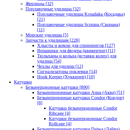
Жерлицы
[32]
Поплавочные удилища
[32]
Поплавочные удилища Kosadaka (Косадака)
[21]
Поплавочные удилища Scorana (Скорана)
[11]
Морские удилища
[5]
Запчасти к удилищам
[228]
Хлысты и комли для спиннингов
[127]
Вершинки для фидера (квивертип)
[11]
Тюльпаны и кольца (вставки колец) для
удилищ
[54]
Чехлы для удилищ
[12]
Сигнализаторы поклевки
[14]
Hook Keeper (Хуккипер)
[10]
Катушки
Безынерционные катушки
[890]
Безынерционные катушки Aqua (Аква)
[51]
Безынерционные катушки Condor (Кондор)
[8]
Катушки безынерционные Condor
Ribcage
[4]
Катушки безынерционные Condor
Rollcage
[4]
Безынерционные катушки Daiwa (Дайва)