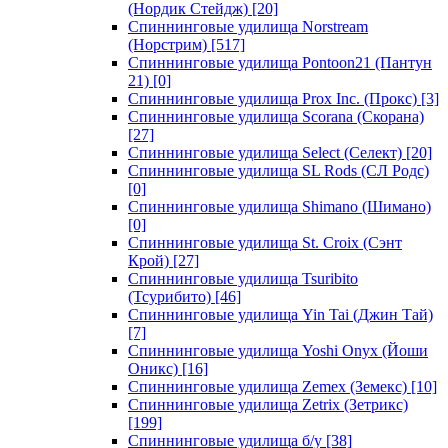
(Нордик Стейдж)
[20]
Спиннинговые удилища Norstream
(Норстрим)
[517]
Спиннинговые удилища Pontoon21 (Пантун
21)
[0]
Спиннинговые удилища Prox Inc. (Прокс)
[3]
Спиннинговые удилища Scorana (Скорана)
[27]
Спиннинговые удилища Select (Селект)
[20]
Спиннинговые удилища SL Rods (СЛ Родс)
[0]
Спиннинговые удилища Shimano (Шимано)
[0]
Спиннинговые удилища St. Croix (Сэнт
Крой)
[27]
Спиннинговые удилища Tsuribito
(Тсурибито)
[46]
Спиннинговые удилища Yin Tai (Джин Тай)
[7]
Спиннинговые удилища Yoshi Onyx (Йоши
Оникс)
[16]
Спиннинговые удилища Zemex (Земекс)
[10]
Спиннинговые удилища Zetrix (Зетрикс)
[199]
Спиннинговые удилища б/у
[38]