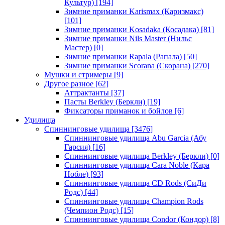
Культур)
[194]
Зимние приманки Karismax (Каризмакс)
[101]
Зимние приманки Kosadaka (Косадака)
[81]
Зимние приманки Nils Master (Нильс
Мастер)
[0]
Зимние приманки Rapala (Рапала)
[50]
Зимние приманки Scorana (Скорана)
[270]
Мушки и стримеры
[9]
Другое разное
[62]
Аттрактанты
[37]
Пасты Berkley (Беркли)
[19]
Фиксаторы приманок и бойлов
[6]
Удилища
Спиннинговые удилища
[3476]
Спиннинговые удилища Abu Garcia (Абу
Гарсия)
[16]
Спиннинговые удилища Berkley (Беркли)
[0]
Спиннинговые удилища Cara Noble (Кара
Нобле)
[93]
Спиннинговые удилища CD Rods (СиДи
Родс)
[44]
Спиннинговые удилища Champion Rods
(Чемпион Родс)
[15]
Спиннинговые удилища Condor (Кондор)
[8]