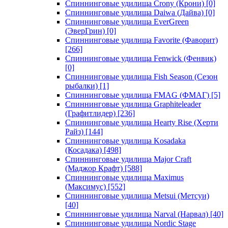
Спиннинговые удилища Crony (Крони)
[0]
Спиннинговые удилища Daiwa (Дайва)
[0]
Спиннинговые удилища EverGreen
(ЭверГрин)
[0]
Спиннинговые удилища Favorite (Фаворит)
[266]
Спиннинговые удилища Fenwick (Фенвик)
[0]
Спиннинговые удилища Fish Season (Сезон
рыбалки)
[1]
Спиннинговые удилища FMAG (ФМАГ)
[5]
Спиннинговые удилища Graphiteleader
(Графитлидер)
[236]
Спиннинговые удилища Hearty Rise (Херти
Райз)
[144]
Спиннинговые удилища Kosadaka
(Косадака)
[498]
Спиннинговые удилища Major Craft
(Маджор Крафт)
[588]
Спиннинговые удилища Maximus
(Максимус)
[552]
Спиннинговые удилища Metsui (Метсуи)
[40]
Спиннинговые удилища Narval (Нарвал)
[40]
Спиннинговые удилища Nordic Stage