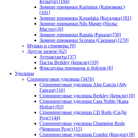
Культур)
[194]
Зимние приманки Karismax (Каризмакс)
[101]
Зимние приманки Kosadaka (Косадака)
[81]
Зимние приманки Nils Master (Нильс
Мастер)
[0]
Зимние приманки Rapala (Рапала)
[50]
Зимние приманки Scorana (Скорана)
[270]
Мушки и стримеры
[9]
Другое разное
[62]
Аттрактанты
[37]
Пасты Berkley (Беркли)
[19]
Фиксаторы приманок и бойлов
[6]
Удилища
Спиннинговые удилища
[3476]
Спиннинговые удилища Abu Garcia (Абу
Гарсия)
[16]
Спиннинговые удилища Berkley (Беркли)
[0]
Спиннинговые удилища Cara Noble (Кара
Нобле)
[93]
Спиннинговые удилища CD Rods (СиДи
Родс)
[44]
Спиннинговые удилища Champion Rods
(Чемпион Родс)
[15]
Спиннинговые удилища Condor (Кондор)
[8]