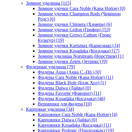
Зимние удилища
[115]
Зимние удочки Cara Noble (Кара Нобле)
[0]
Зимние удочки Champion Rods (Чемпион
Родс)
[6]
Зимние удочки Chimera (Химера)
[6]
Зимние удочки Grifon (Грифон)
[53]
Зимние удочки Grows Culture (Гровс
Культур)
[19]
Зимние удочки Karismax (Карисмакс)
[4]
Зимние удочки Kosadaka (Косадака)
[17]
Зимние удилища Norstream (Норстрим)
[1]
Зимние удочки Zetrix (Зетрикс)
[9]
Фидерные удилища
[79]
Фидеры Aqua (Аква С.-Пб.)
[0]
Фидеры Cara Noble (Кара Нобле)
[11]
Фидеры Black Hole (Блэк Хол)
[1]
Фидеры Daiwa (Дайва)
[0]
Фидеры Favorite (Фаворит)
[11]
Фидеры Kosadaka (Косадака)
[46]
Вершинки для фидера
[10]
Карповые удилища
[34]
Карповики Cara Noble (Кара Нобле)
[4]
Карповики Daiwa (Дайва)
[0]
Карповики Kosadaka (Косадака)
[11]
Карповики Prologic (Пролоджик)
[19]