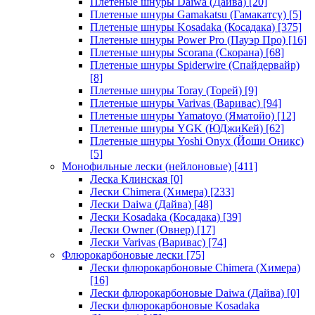
Плетеные шнуры Daiwa (Дайва)
[20]
Плетеные шнуры Gamakatsu (Гамакатсу)
[5]
Плетеные шнуры Kosadaka (Косадака)
[375]
Плетеные шнуры Power Pro (Пауэр Про)
[16]
Плетеные шнуры Scorana (Скорана)
[68]
Плетеные шнуры Spiderwire (Спайдервайр)
[8]
Плетеные шнуры Toray (Торей)
[9]
Плетеные шнуры Varivas (Варивас)
[94]
Плетеные шнуры Yamatoyo (Яматойо)
[12]
Плетеные шнуры YGK (ЮДжиКей)
[62]
Плетеные шнуры Yoshi Onyx (Йоши Оникс)
[5]
Монофильные лески (нейлоновые)
[411]
Леска Клинская
[0]
Лески Chimera (Химера)
[233]
Лески Daiwa (Дайва)
[48]
Лески Kosadaka (Косадака)
[39]
Лески Owner (Овнер)
[17]
Лески Varivas (Варивас)
[74]
Флюрокарбоновые лески
[75]
Лески флюрокарбоновые Chimera (Химера)
[16]
Лески флюрокарбоновые Daiwa (Дайва)
[0]
Лески флюрокарбоновые Kosadaka