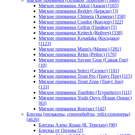
Мягкие приманки (силикон, поролон)
[3466]
Мягкие приманки Akkoi (Аккои)
[165]
Мягкие приманки Berkley (Беркли)
[3]
Мягкие приманки Chimera (Химера)
[358]
Мягкие приманки Condor (Кондор)
[322]
Мягкие приманки Grifon (Грифон)
[5]
Мягкие приманки Keitech (Кейтеч)
[338]
Мягкие приманки Kosadaka (Косадака)
[1123]
Мягкие приманки Mann's (Маннс)
[281]
Мягкие приманки Reins (Рейнс)
[176]
Мягкие приманки Savage Gear (Саваж Гир)
[10]
Мягкие приманки Select (Селект)
[101]
Мягкие приманки Trout Pro (Траут Про)
[115]
Мягкие приманки Trout Zone (Траут Зон)
[133]
Мягкие приманки Tsuribito (Тсурибито)
[111]
Мягкие приманки Yoshi Onyx (Йоши Оникс)
[83]
Мягкие приманки Контакт
[142]
Блесны (пилькеры, спинербейты, тейл-спиннеры)
[4626]
Блесны Алекс Краш (В. Терехин)
[90]
Блесны от Орлова
[2]