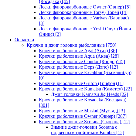
(Косадака)
[45]
Лески флюрокарбоновые Owner (Овнер)
[5]
Лески флюрокарбоновые Toray (Торей)
[4]
Лески флюрокарбоновые Varivas (Варивас)
[3]
Лески флюрокарбоновые Yoshi Onyx (Йоши
Оникс)
[2]
Оснастка
Крючки и джиг головки рыболовные
[750]
Крючки рыболовные Agat (Агат)
[36]
Крючки рыболовные Aqua (Аква)
[28]
Крючки рыболовные Condor (Кондор)
[5]
Крючки рыболовные Deps (Дэпс)
[12]
Крючки рыболовные Excalibur (Экскалибур)
[0]
Крючки рыболовные Grifon (Грифон)
[1]
Крючки рыболовные Kamatsu (Каматсу)
[22]
Джиг головки Kamatsu Jig Heads
[22]
Крючки рыболовные Kosadaka (Косадака)
[301]
Крючки рыболовные Mustad (Мустад)
[3]
Крючки рыболовные Owner (Овнер)
[287]
Крючки рыболовные Scorana (Скорана)
[12]
Зимние джиг-головки Scorana с
подвесным тройником Bomber
[12]