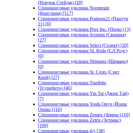
(Нордик Стейдж)
[20]
Спиннинговые удилища Norstream
(Норстрим)
[517]
Спиннинговые удилища Pontoon21 (Пантун
21)
[0]
Спиннинговые удилища Prox Inc. (Прокс)
[3]
Спиннинговые удилища Scorana (Скорана)
[27]
Спиннинговые удилища Select (Селект)
[20]
Спиннинговые удилища SL Rods (СЛ Родс)
[0]
Спиннинговые удилища Shimano (Шимано)
[0]
Спиннинговые удилища St. Croix (Сэнт
Крой)
[27]
Спиннинговые удилища Tsuribito
(Тсурибито)
[46]
Спиннинговые удилища Yin Tai (Джин Тай)
[7]
Спиннинговые удилища Yoshi Onyx (Йоши
Оникс)
[16]
Спиннинговые удилища Zemex (Земекс)
[10]
Спиннинговые удилища Zetrix (Зетрикс)
[199]
Спиннинговые удилища б/у
[38]