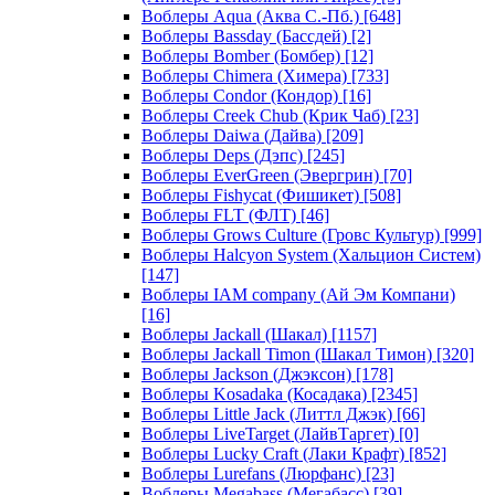
Воблеры Aqua (Аква С.-Пб.)
[648]
Воблеры Bassday (Бассдей)
[2]
Воблеры Bomber (Бомбер)
[12]
Воблеры Chimera (Химера)
[733]
Воблеры Condor (Кондор)
[16]
Воблеры Creek Chub (Крик Чаб)
[23]
Воблеры Daiwa (Дайва)
[209]
Воблеры Deps (Дэпс)
[245]
Воблеры EverGreen (Эвергрин)
[70]
Воблеры Fishycat (Фишикет)
[508]
Воблеры FLT (ФЛТ)
[46]
Воблеры Grows Culture (Гровс Культур)
[999]
Воблеры Halcyon System (Хальцион Систем)
[147]
Воблеры IAM company (Ай Эм Компани)
[16]
Воблеры Jackall (Шакал)
[1157]
Воблеры Jackall Timon (Шакал Тимон)
[320]
Воблеры Jackson (Джэксон)
[178]
Воблеры Kosadaka (Косадака)
[2345]
Воблеры Little Jack (Литтл Джэк)
[66]
Воблеры LiveTarget (ЛайвТаргет)
[0]
Воблеры Lucky Craft (Лаки Крафт)
[852]
Воблеры Lurefans (Люрфанс)
[23]
Воблеры Megabass (Мегабасс)
[39]