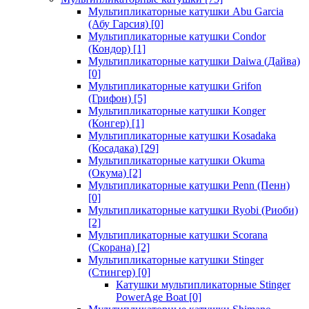
Мультипликаторные катушки Abu Garcia
(Абу Гарсия)
[0]
Мультипликаторные катушки Condor
(Кондор)
[1]
Мультипликаторные катушки Daiwa (Дайва)
[0]
Мультипликаторные катушки Grifon
(Грифон)
[5]
Мультипликаторные катушки Konger
(Конгер)
[1]
Мультипликаторные катушки Kosadaka
(Косадака)
[29]
Мультипликаторные катушки Okuma
(Окума)
[2]
Мультипликаторные катушки Penn (Пенн)
[0]
Мультипликаторные катушки Ryobi (Риоби)
[2]
Мультипликаторные катушки Scorana
(Скорана)
[2]
Мультипликаторные катушки Stinger
(Стингер)
[0]
Катушки мультипликаторные Stinger
PowerAge Boat
[0]