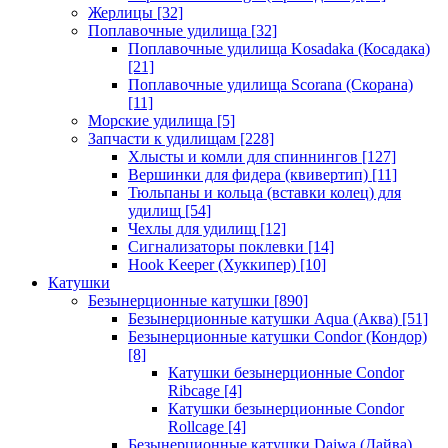
Жерлицы
[32]
Поплавочные удилища
[32]
Поплавочные удилища Kosadaka (Косадака)
[21]
Поплавочные удилища Scorana (Скорана)
[11]
Морские удилища
[5]
Запчасти к удилищам
[228]
Хлысты и комли для спиннингов
[127]
Вершинки для фидера (квивертип)
[11]
Тюльпаны и кольца (вставки колец) для
удилищ
[54]
Чехлы для удилищ
[12]
Сигнализаторы поклевки
[14]
Hook Keeper (Хуккипер)
[10]
Катушки
Безынерционные катушки
[890]
Безынерционные катушки Aqua (Аква)
[51]
Безынерционные катушки Condor (Кондор)
[8]
Катушки безынерционные Condor
Ribcage
[4]
Катушки безынерционные Condor
Rollcage
[4]
Безынерционные катушки Daiwa (Дайва)