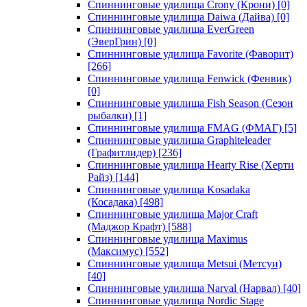
Спиннинговые удилища Crony (Крони)
[0]
Спиннинговые удилища Daiwa (Дайва)
[0]
Спиннинговые удилища EverGreen
(ЭверГрин)
[0]
Спиннинговые удилища Favorite (Фаворит)
[266]
Спиннинговые удилища Fenwick (Фенвик)
[0]
Спиннинговые удилища Fish Season (Сезон
рыбалки)
[1]
Спиннинговые удилища FMAG (ФМАГ)
[5]
Спиннинговые удилища Graphiteleader
(Графитлидер)
[236]
Спиннинговые удилища Hearty Rise (Херти
Райз)
[144]
Спиннинговые удилища Kosadaka
(Косадака)
[498]
Спиннинговые удилища Major Craft
(Маджор Крафт)
[588]
Спиннинговые удилища Maximus
(Максимус)
[552]
Спиннинговые удилища Metsui (Метсуи)
[40]
Спиннинговые удилища Narval (Нарвал)
[40]
Спиннинговые удилища Nordic Stage