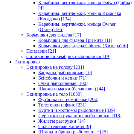
Карабины, вертлюжки, кольца Daiwa (Дайва)
[4]
Карабины, вертлюжки, кольца Kosadaka
(Косадака)
[134]
Карабины, вертлюжки, кольца Owner
(Овнер)
[36]
Кормушки для фидера
[17]
Кормушки для фидера Три кита
[11]
Кормушки для фидера Chimera (Химера)
[6]
Поплавки
[21]
Силиконовый кембрик рыболовный
[19]
Экипировка
Экипировка на голову
[231]
Банданы рыболовные
[16]
Бейсболки и кепки
[71]
Очки рыболовные
[100]
Шапки и маски (балаклавы)
[44]
Экипировка на тело
[1030]
Футболки и термобелье
[294]
Толстовки и флис
[231]
Куртки и костюмы рыболовные
[339]
Перчатки и рукавицы рыболовные
[118]
Жилеты разгрузки
[14]
Спасательные жилеты
[9]
Штаны и брюки рыболовные
[25]