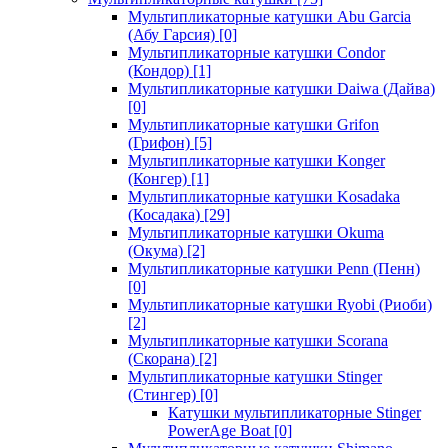
Мультипликаторные катушки Abu Garcia
(Абу Гарсия)
[0]
Мультипликаторные катушки Condor
(Кондор)
[1]
Мультипликаторные катушки Daiwa (Дайва)
[0]
Мультипликаторные катушки Grifon
(Грифон)
[5]
Мультипликаторные катушки Konger
(Конгер)
[1]
Мультипликаторные катушки Kosadaka
(Косадака)
[29]
Мультипликаторные катушки Okuma
(Окума)
[2]
Мультипликаторные катушки Penn (Пенн)
[0]
Мультипликаторные катушки Ryobi (Риоби)
[2]
Мультипликаторные катушки Scorana
(Скорана)
[2]
Мультипликаторные катушки Stinger
(Стингер)
[0]
Катушки мультипликаторные Stinger
PowerAge Boat
[0]