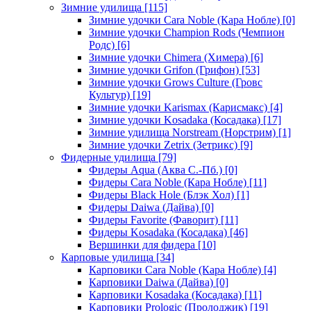
Зимние удилища
[115]
Зимние удочки Cara Noble (Кара Нобле)
[0]
Зимние удочки Champion Rods (Чемпион
Родс)
[6]
Зимние удочки Chimera (Химера)
[6]
Зимние удочки Grifon (Грифон)
[53]
Зимние удочки Grows Culture (Гровс
Культур)
[19]
Зимние удочки Karismax (Карисмакс)
[4]
Зимние удочки Kosadaka (Косадака)
[17]
Зимние удилища Norstream (Норстрим)
[1]
Зимние удочки Zetrix (Зетрикс)
[9]
Фидерные удилища
[79]
Фидеры Aqua (Аква С.-Пб.)
[0]
Фидеры Cara Noble (Кара Нобле)
[11]
Фидеры Black Hole (Блэк Хол)
[1]
Фидеры Daiwa (Дайва)
[0]
Фидеры Favorite (Фаворит)
[11]
Фидеры Kosadaka (Косадака)
[46]
Вершинки для фидера
[10]
Карповые удилища
[34]
Карповики Cara Noble (Кара Нобле)
[4]
Карповики Daiwa (Дайва)
[0]
Карповики Kosadaka (Косадака)
[11]
Карповики Prologic (Пролоджик)
[19]