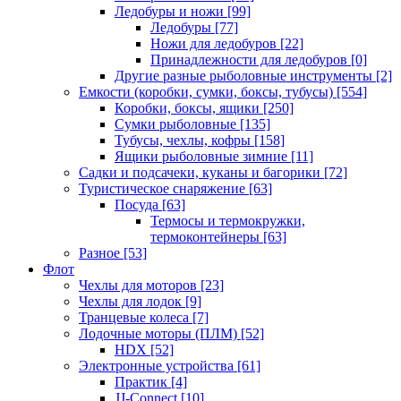
Ледобуры и ножи
[99]
Ледобуры
[77]
Ножи для ледобуров
[22]
Принадлежности для ледобуров
[0]
Другие разные рыболовные инструменты
[2]
Емкости (коробки, сумки, боксы, тубусы)
[554]
Коробки, боксы, ящики
[250]
Сумки рыболовные
[135]
Тубусы, чехлы, кофры
[158]
Ящики рыболовные зимние
[11]
Садки и подсачеки, куканы и багорики
[72]
Туристическое снаряжение
[63]
Посуда
[63]
Термосы и термокружки,
термоконтейнеры
[63]
Разное
[53]
Флот
Чехлы для моторов
[23]
Чехлы для лодок
[9]
Транцевые колеса
[7]
Лодочные моторы (ПЛМ)
[52]
HDX
[52]
Электронные устройства
[61]
Практик
[4]
JJ-Connect
[10]