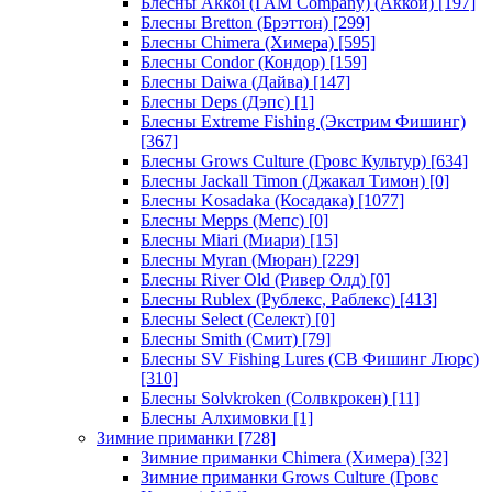
Блесны Akkoi (I AM Company) (Аккои)
[197]
Блесны Bretton (Брэттон)
[299]
Блесны Chimera (Химера)
[595]
Блесны Condor (Кондор)
[159]
Блесны Daiwa (Дайва)
[147]
Блесны Deps (Дэпс)
[1]
Блесны Extreme Fishing (Экстрим Фишинг)
[367]
Блесны Grows Culture (Гровс Культур)
[634]
Блесны Jackall Timon (Джакал Тимон)
[0]
Блесны Kosadaka (Косадака)
[1077]
Блесны Mepps (Мепс)
[0]
Блесны Miari (Миари)
[15]
Блесны Myran (Мюран)
[229]
Блесны River Old (Ривер Олд)
[0]
Блесны Rublex (Рублекс, Раблекс)
[413]
Блесны Select (Селект)
[0]
Блесны Smith (Смит)
[79]
Блесны SV Fishing Lures (СВ Фишинг Люрс)
[310]
Блесны Solvkroken (Солвкрокен)
[11]
Блесны Алхимовки
[1]
Зимние приманки
[728]
Зимние приманки Chimera (Химера)
[32]
Зимние приманки Grows Culture (Гровс