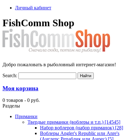
Личный кабинет
FishComm Shop
Добро пожаловать в рыболовный интернет-магазин!
Search:
Моя корзина
0 товаров -
0 руб.
Разделы
Приманки
Твердые приманки (воблеры и т.п.)
[14545]
Набор воблеров (набор приманок)
[28]
Воблеры Angler's Republic или Anre's
(Англерс Репаблик или Анрес)
[5]