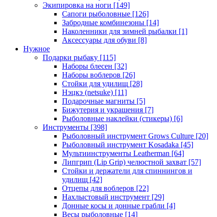
Экипировка на ноги
[149]
Сапоги рыболовные
[126]
Забродные комбинезоны
[14]
Наколенники для зимней рыбалки
[1]
Аксессуары для обуви
[8]
Нужное
Подарки рыбаку
[115]
Наборы блесен
[32]
Наборы воблеров
[26]
Стойки для удилищ
[28]
Нэцкэ (netsuke)
[11]
Подарочные магниты
[5]
Бижутерия и украшения
[7]
Рыболовные наклейки (стикеры)
[6]
Инструменты
[398]
Рыболовный инструмент Grows Culture
[20]
Рыболовный инструмент Kosadaka
[45]
Мультиинструменты Leatherman
[64]
Липгрип (Lip Grip) челюстной захват
[57]
Стойки и держатели для спиннингов и
удилищ
[42]
Отцепы для воблеров
[22]
Нахлыстовый инструмент
[29]
Донные косы и донные грабли
[4]
Весы рыболовные
[14]