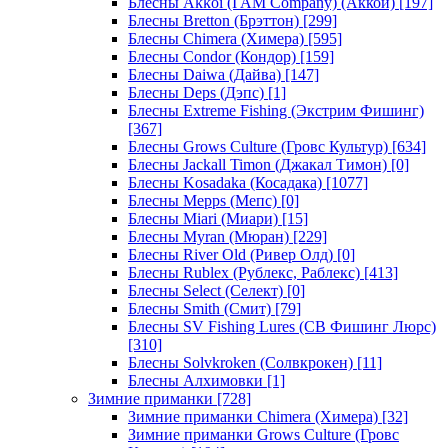
Блесны Akkoi (I AM Company) (Аккои)
[197]
Блесны Bretton (Брэттон)
[299]
Блесны Chimera (Химера)
[595]
Блесны Condor (Кондор)
[159]
Блесны Daiwa (Дайва)
[147]
Блесны Deps (Дэпс)
[1]
Блесны Extreme Fishing (Экстрим Фишинг)
[367]
Блесны Grows Culture (Гровс Культур)
[634]
Блесны Jackall Timon (Джакал Тимон)
[0]
Блесны Kosadaka (Косадака)
[1077]
Блесны Mepps (Мепс)
[0]
Блесны Miari (Миари)
[15]
Блесны Myran (Мюран)
[229]
Блесны River Old (Ривер Олд)
[0]
Блесны Rublex (Рублекс, Раблекс)
[413]
Блесны Select (Селект)
[0]
Блесны Smith (Смит)
[79]
Блесны SV Fishing Lures (СВ Фишинг Люрс)
[310]
Блесны Solvkroken (Солвкрокен)
[11]
Блесны Алхимовки
[1]
Зимние приманки
[728]
Зимние приманки Chimera (Химера)
[32]
Зимние приманки Grows Culture (Гровс