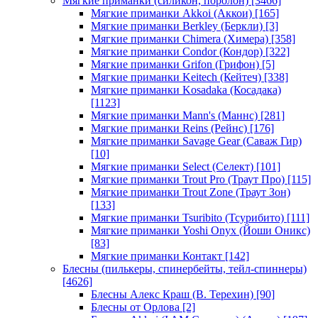
Мягкие приманки (силикон, поролон)
[3466]
Мягкие приманки Akkoi (Аккои)
[165]
Мягкие приманки Berkley (Беркли)
[3]
Мягкие приманки Chimera (Химера)
[358]
Мягкие приманки Condor (Кондор)
[322]
Мягкие приманки Grifon (Грифон)
[5]
Мягкие приманки Keitech (Кейтеч)
[338]
Мягкие приманки Kosadaka (Косадака)
[1123]
Мягкие приманки Mann's (Маннс)
[281]
Мягкие приманки Reins (Рейнс)
[176]
Мягкие приманки Savage Gear (Саваж Гир)
[10]
Мягкие приманки Select (Селект)
[101]
Мягкие приманки Trout Pro (Траут Про)
[115]
Мягкие приманки Trout Zone (Траут Зон)
[133]
Мягкие приманки Tsuribito (Тсурибито)
[111]
Мягкие приманки Yoshi Onyx (Йоши Оникс)
[83]
Мягкие приманки Контакт
[142]
Блесны (пилькеры, спинербейты, тейл-спиннеры)
[4626]
Блесны Алекс Краш (В. Терехин)
[90]
Блесны от Орлова
[2]