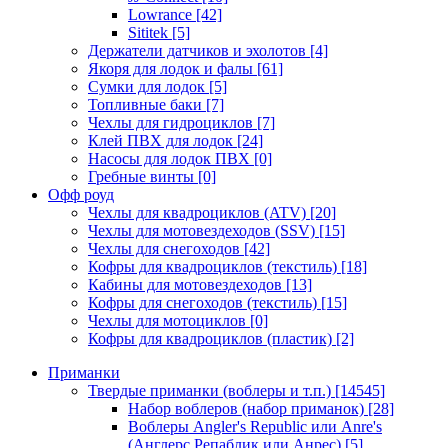
Lowrance
[42]
Sititek
[5]
Держатели датчиков и эхолотов
[4]
Якоря для лодок и фалы
[61]
Сумки для лодок
[5]
Топливные баки
[7]
Чехлы для гидроциклов
[7]
Клей ПВХ для лодок
[24]
Насосы для лодок ПВХ
[0]
Гребные винты
[0]
Офф роуд
Чехлы для квадроциклов (ATV)
[20]
Чехлы для мотовездеходов (SSV)
[15]
Чехлы для снегоходов
[42]
Кофры для квадроциклов (текстиль)
[18]
Кабины для мотовездеходов
[13]
Кофры для снегоходов (текстиль)
[15]
Чехлы для мотоциклов
[0]
Кофры для квадроциклов (пластик)
[2]
Приманки
Твердые приманки (воблеры и т.п.)
[14545]
Набор воблеров (набор приманок)
[28]
Воблеры Angler's Republic или Anre's
(Англерс Репаблик или Анрес)
[5]