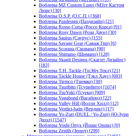
Воблеры MZ Custom Lures (МЗэт Кастом
Люрс)
[30]
Воблеры O.S.P. (О.С.П.)
[368]
Воблеры Pazdesign (Паздизайн)
[21]
Воблеры Rosso Corsa (Россо Корса)
[91]
Воблеры Rosy Dawn (Рози Даун)
[30]
Воблеры Saurus (Саурус)
[155]
Воблеры Savage Gear (Саваж Гир)
[6]
Воблеры Scorana (Скорана)
[90]
Воблеры Shimano (Шимано)
[128]
Воблеры Skagit Designs (Скагит Дизайнс)
[183]
Воблеры T.H. Tackle (ТиЭйч Текл)
[21]
Воблеры Tackle House (Тэкл Хаус)
[693]
Воблеры Tiemco (Тиемко)
[30]
Воблеры Tsuribito (Тсурибито)
[1074]
Воблеры TsuYoki (Тсуеки)
[909]
Воблеры Vagabond (Вагабонд)
[22]
Воблеры Valley Hill (Волли Хилл)
[12]
Воблеры Verdict-baits (Вердикт)
[17]
Воблеры Yo-Zuri (DUEL / Yo-Zuri) (Ю-Зури
Дюэл)
[1547]
Воблеры Yoshi Onyx (Йоши Оникс)
[0]
Воблеры Zenith (Зенич)
[299]