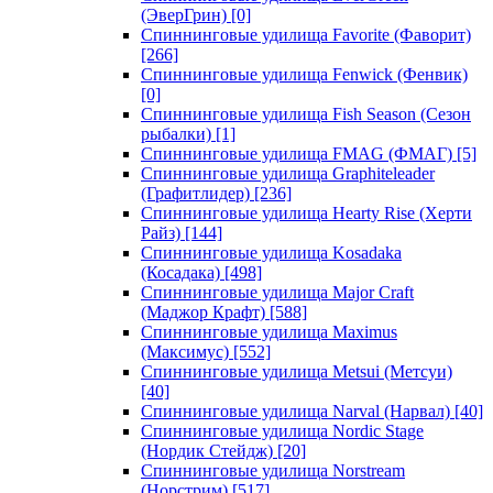
(ЭверГрин)
[0]
Спиннинговые удилища Favorite (Фаворит)
[266]
Спиннинговые удилища Fenwick (Фенвик)
[0]
Спиннинговые удилища Fish Season (Сезон
рыбалки)
[1]
Спиннинговые удилища FMAG (ФМАГ)
[5]
Спиннинговые удилища Graphiteleader
(Графитлидер)
[236]
Спиннинговые удилища Hearty Rise (Херти
Райз)
[144]
Спиннинговые удилища Kosadaka
(Косадака)
[498]
Спиннинговые удилища Major Craft
(Маджор Крафт)
[588]
Спиннинговые удилища Maximus
(Максимус)
[552]
Спиннинговые удилища Metsui (Метсуи)
[40]
Спиннинговые удилища Narval (Нарвал)
[40]
Спиннинговые удилища Nordic Stage
(Нордик Стейдж)
[20]
Спиннинговые удилища Norstream
(Норстрим)
[517]