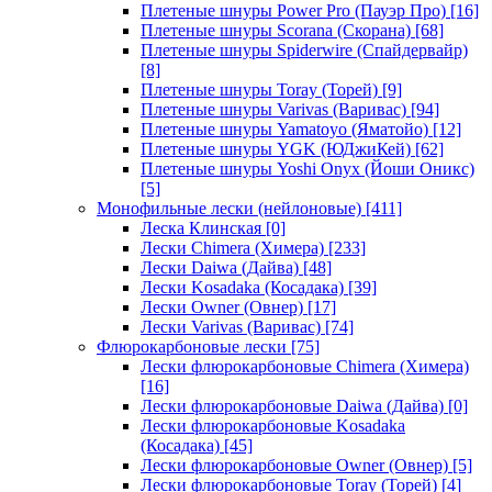
Плетеные шнуры Power Pro (Пауэр Про)
[16]
Плетеные шнуры Scorana (Скорана)
[68]
Плетеные шнуры Spiderwire (Спайдервайр)
[8]
Плетеные шнуры Toray (Торей)
[9]
Плетеные шнуры Varivas (Варивас)
[94]
Плетеные шнуры Yamatoyo (Яматойо)
[12]
Плетеные шнуры YGK (ЮДжиКей)
[62]
Плетеные шнуры Yoshi Onyx (Йоши Оникс)
[5]
Монофильные лески (нейлоновые)
[411]
Леска Клинская
[0]
Лески Chimera (Химера)
[233]
Лески Daiwa (Дайва)
[48]
Лески Kosadaka (Косадака)
[39]
Лески Owner (Овнер)
[17]
Лески Varivas (Варивас)
[74]
Флюрокарбоновые лески
[75]
Лески флюрокарбоновые Chimera (Химера)
[16]
Лески флюрокарбоновые Daiwa (Дайва)
[0]
Лески флюрокарбоновые Kosadaka
(Косадака)
[45]
Лески флюрокарбоновые Owner (Овнер)
[5]
Лески флюрокарбоновые Toray (Торей)
[4]