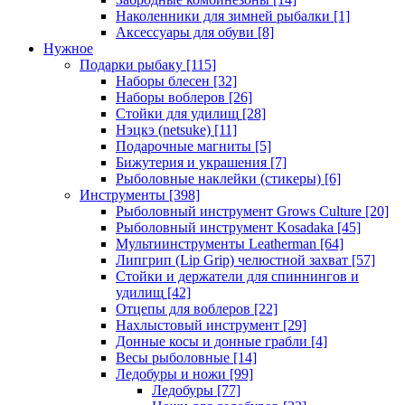
Наколенники для зимней рыбалки
[1]
Аксессуары для обуви
[8]
Нужное
Подарки рыбаку
[115]
Наборы блесен
[32]
Наборы воблеров
[26]
Стойки для удилищ
[28]
Нэцкэ (netsuke)
[11]
Подарочные магниты
[5]
Бижутерия и украшения
[7]
Рыболовные наклейки (стикеры)
[6]
Инструменты
[398]
Рыболовный инструмент Grows Culture
[20]
Рыболовный инструмент Kosadaka
[45]
Мультиинструменты Leatherman
[64]
Липгрип (Lip Grip) челюстной захват
[57]
Стойки и держатели для спиннингов и
удилищ
[42]
Отцепы для воблеров
[22]
Нахлыстовый инструмент
[29]
Донные косы и донные грабли
[4]
Весы рыболовные
[14]
Ледобуры и ножи
[99]
Ледобуры
[77]