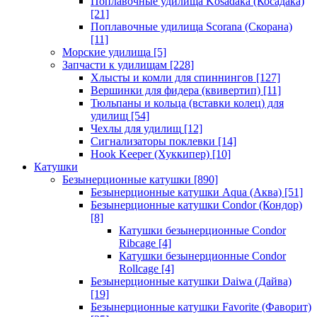
Поплавочные удилища Kosadaka (Косадака)
[21]
Поплавочные удилища Scorana (Скорана)
[11]
Морские удилища
[5]
Запчасти к удилищам
[228]
Хлысты и комли для спиннингов
[127]
Вершинки для фидера (квивертип)
[11]
Тюльпаны и кольца (вставки колец) для
удилищ
[54]
Чехлы для удилищ
[12]
Сигнализаторы поклевки
[14]
Hook Keeper (Хуккипер)
[10]
Катушки
Безынерционные катушки
[890]
Безынерционные катушки Aqua (Аква)
[51]
Безынерционные катушки Condor (Кондор)
[8]
Катушки безынерционные Condor
Ribcage
[4]
Катушки безынерционные Condor
Rollcage
[4]
Безынерционные катушки Daiwa (Дайва)
[19]
Безынерционные катушки Favorite (Фаворит)