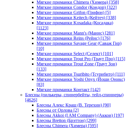
Мягкие приманки Chimera (Химера)
[358]
Мягкие приманки Condor (Кондор)
[322]
Мягкие приманки Grifon (Грифон)
[5]
Мягкие приманки Keitech (Кейтеч)
[338]
Мягкие приманки Kosadaka (Косадака)
[1123]
Мягкие приманки Mann's (Маннс)
[281]
Мягкие приманки Reins (Рейнс)
[176]
Мягкие приманки Savage Gear (Саваж Гир)
[10]
Мягкие приманки Select (Селект)
[101]
Мягкие приманки Trout Pro (Траут Про)
[115]
Мягкие приманки Trout Zone (Траут Зон)
[133]
Мягкие приманки Tsuribito (Тсурибито)
[111]
Мягкие приманки Yoshi Onyx (Йоши Оникс)
[83]
Мягкие приманки Контакт
[142]
Блесны (пилькеры, спинербейты, тейл-спиннеры)
[4626]
Блесны Алекс Краш (В. Терехин)
[90]
Блесны от Орлова
[2]
Блесны Akkoi (I AM Company) (Аккои)
[197]
Блесны Bretton (Брэттон)
[299]
Блесны Chimera (Химера)
[595]