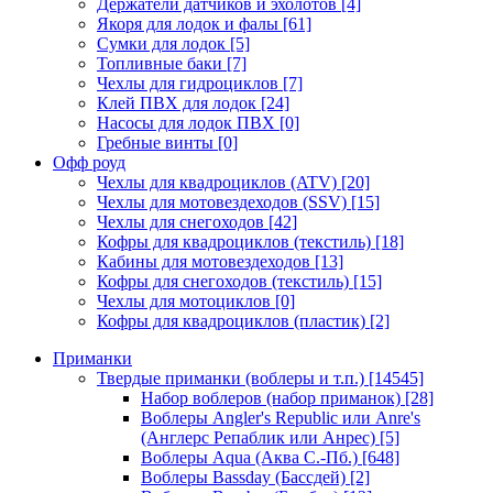
Держатели датчиков и эхолотов
[4]
Якоря для лодок и фалы
[61]
Сумки для лодок
[5]
Топливные баки
[7]
Чехлы для гидроциклов
[7]
Клей ПВХ для лодок
[24]
Насосы для лодок ПВХ
[0]
Гребные винты
[0]
Офф роуд
Чехлы для квадроциклов (ATV)
[20]
Чехлы для мотовездеходов (SSV)
[15]
Чехлы для снегоходов
[42]
Кофры для квадроциклов (текстиль)
[18]
Кабины для мотовездеходов
[13]
Кофры для снегоходов (текстиль)
[15]
Чехлы для мотоциклов
[0]
Кофры для квадроциклов (пластик)
[2]
Приманки
Твердые приманки (воблеры и т.п.)
[14545]
Набор воблеров (набор приманок)
[28]
Воблеры Angler's Republic или Anre's
(Англерс Репаблик или Анрес)
[5]
Воблеры Aqua (Аква С.-Пб.)
[648]
Воблеры Bassday (Бассдей)
[2]