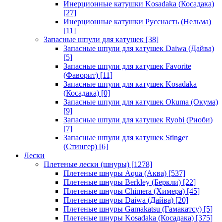
Инерционные катушки Kosadaka (Косадака)
[27]
Инерционные катушки Русснасть (Нельма)
[11]
Запасные шпули для катушек
[38]
Запасные шпули для катушек Daiwa (Дайва)
[5]
Запасные шпули для катушек Favorite
(Фаворит)
[11]
Запасные шпули для катушек Kosadaka
(Косадака)
[0]
Запасные шпули для катушек Okuma (Окума)
[9]
Запасные шпули для катушек Ryobi (Риоби)
[7]
Запасные шпули для катушек Stinger
(Стингер)
[6]
Лески
Плетеные лески (шнуры)
[1278]
Плетеные шнуры Aqua (Аква)
[537]
Плетеные шнуры Berkley (Беркли)
[22]
Плетеные шнуры Chimera (Химера)
[45]
Плетеные шнуры Daiwa (Дайва)
[20]
Плетеные шнуры Gamakatsu (Гамакатсу)
[5]
Плетеные шнуры Kosadaka (Косадака)
[375]