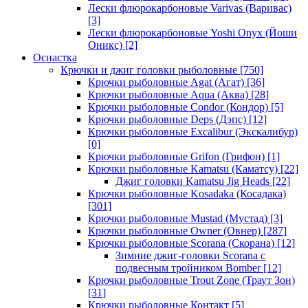
Лески флюрокарбоновые Varivas (Варивас)
[3]
Лески флюрокарбоновые Yoshi Onyx (Йоши
Оникс)
[2]
Оснастка
Крючки и джиг головки рыболовные
[750]
Крючки рыболовные Agat (Агат)
[36]
Крючки рыболовные Aqua (Аква)
[28]
Крючки рыболовные Condor (Кондор)
[5]
Крючки рыболовные Deps (Дэпс)
[12]
Крючки рыболовные Excalibur (Экскалибур)
[0]
Крючки рыболовные Grifon (Грифон)
[1]
Крючки рыболовные Kamatsu (Каматсу)
[22]
Джиг головки Kamatsu Jig Heads
[22]
Крючки рыболовные Kosadaka (Косадака)
[301]
Крючки рыболовные Mustad (Мустад)
[3]
Крючки рыболовные Owner (Овнер)
[287]
Крючки рыболовные Scorana (Скорана)
[12]
Зимние джиг-головки Scorana с
подвесным тройником Bomber
[12]
Крючки рыболовные Trout Zone (Траут Зон)
[31]
Крючки рыболовные Контакт
[5]