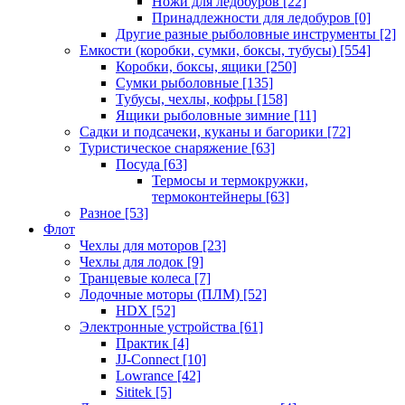
Ножи для ледобуров
[22]
Принадлежности для ледобуров
[0]
Другие разные рыболовные инструменты
[2]
Емкости (коробки, сумки, боксы, тубусы)
[554]
Коробки, боксы, ящики
[250]
Сумки рыболовные
[135]
Тубусы, чехлы, кофры
[158]
Ящики рыболовные зимние
[11]
Садки и подсачеки, куканы и багорики
[72]
Туристическое снаряжение
[63]
Посуда
[63]
Термосы и термокружки,
термоконтейнеры
[63]
Разное
[53]
Флот
Чехлы для моторов
[23]
Чехлы для лодок
[9]
Транцевые колеса
[7]
Лодочные моторы (ПЛМ)
[52]
HDX
[52]
Электронные устройства
[61]
Практик
[4]
JJ-Connect
[10]
Lowrance
[42]
Sititek
[5]