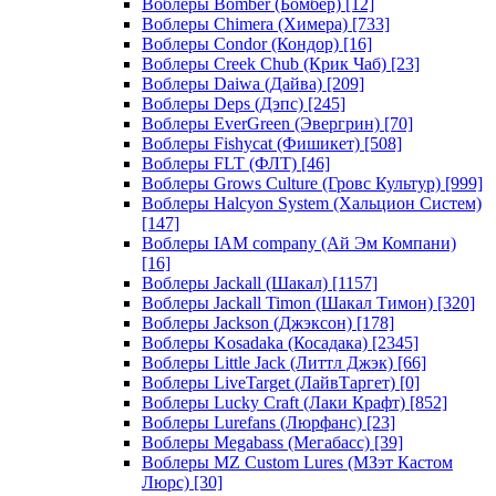
Воблеры Bomber (Бомбер)
[12]
Воблеры Chimera (Химера)
[733]
Воблеры Condor (Кондор)
[16]
Воблеры Creek Chub (Крик Чаб)
[23]
Воблеры Daiwa (Дайва)
[209]
Воблеры Deps (Дэпс)
[245]
Воблеры EverGreen (Эвергрин)
[70]
Воблеры Fishycat (Фишикет)
[508]
Воблеры FLT (ФЛТ)
[46]
Воблеры Grows Culture (Гровс Культур)
[999]
Воблеры Halcyon System (Хальцион Систем)
[147]
Воблеры IAM company (Ай Эм Компани)
[16]
Воблеры Jackall (Шакал)
[1157]
Воблеры Jackall Timon (Шакал Тимон)
[320]
Воблеры Jackson (Джэксон)
[178]
Воблеры Kosadaka (Косадака)
[2345]
Воблеры Little Jack (Литтл Джэк)
[66]
Воблеры LiveTarget (ЛайвТаргет)
[0]
Воблеры Lucky Craft (Лаки Крафт)
[852]
Воблеры Lurefans (Люрфанс)
[23]
Воблеры Megabass (Мегабасс)
[39]
Воблеры MZ Custom Lures (МЗэт Кастом
Люрс)
[30]