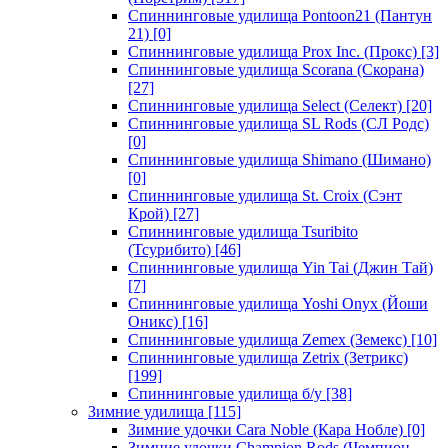
Спиннинговые удилища Pontoon21 (Пантун
21)
[0]
Спиннинговые удилища Prox Inc. (Прокс)
[3]
Спиннинговые удилища Scorana (Скорана)
[27]
Спиннинговые удилища Select (Селект)
[20]
Спиннинговые удилища SL Rods (СЛ Родс)
[0]
Спиннинговые удилища Shimano (Шимано)
[0]
Спиннинговые удилища St. Croix (Сэнт
Крой)
[27]
Спиннинговые удилища Tsuribito
(Тсурибито)
[46]
Спиннинговые удилища Yin Tai (Джин Тай)
[7]
Спиннинговые удилища Yoshi Onyx (Йоши
Оникс)
[16]
Спиннинговые удилища Zemex (Земекс)
[10]
Спиннинговые удилища Zetrix (Зетрикс)
[199]
Спиннинговые удилища б/у
[38]
Зимние удилища
[115]
Зимние удочки Cara Noble (Кара Нобле)
[0]
Зимние удочки Champion Rods (Чемпион