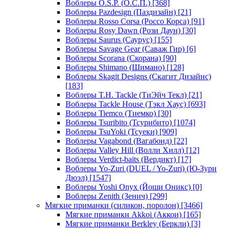
Воблеры O.S.P. (О.С.П.)
[368]
Воблеры Pazdesign (Паздизайн)
[21]
Воблеры Rosso Corsa (Россо Корса)
[91]
Воблеры Rosy Dawn (Рози Даун)
[30]
Воблеры Saurus (Саурус)
[155]
Воблеры Savage Gear (Саваж Гир)
[6]
Воблеры Scorana (Скорана)
[90]
Воблеры Shimano (Шимано)
[128]
Воблеры Skagit Designs (Скагит Дизайнс)
[183]
Воблеры T.H. Tackle (ТиЭйч Текл)
[21]
Воблеры Tackle House (Тэкл Хаус)
[693]
Воблеры Tiemco (Тиемко)
[30]
Воблеры Tsuribito (Тсурибито)
[1074]
Воблеры TsuYoki (Тсуеки)
[909]
Воблеры Vagabond (Вагабонд)
[22]
Воблеры Valley Hill (Волли Хилл)
[12]
Воблеры Verdict-baits (Вердикт)
[17]
Воблеры Yo-Zuri (DUEL / Yo-Zuri) (Ю-Зури
Дюэл)
[1547]
Воблеры Yoshi Onyx (Йоши Оникс)
[0]
Воблеры Zenith (Зенич)
[299]
Мягкие приманки (силикон, поролон)
[3466]
Мягкие приманки Akkoi (Аккои)
[165]
Мягкие приманки Berkley (Беркли)
[3]