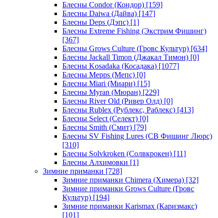
Блесны Condor (Кондор)
[159]
Блесны Daiwa (Дайва)
[147]
Блесны Deps (Дэпс)
[1]
Блесны Extreme Fishing (Экстрим Фишинг)
[367]
Блесны Grows Culture (Гровс Культур)
[634]
Блесны Jackall Timon (Джакал Тимон)
[0]
Блесны Kosadaka (Косадака)
[1077]
Блесны Mepps (Мепс)
[0]
Блесны Miari (Миари)
[15]
Блесны Myran (Мюран)
[229]
Блесны River Old (Ривер Олд)
[0]
Блесны Rublex (Рублекс, Раблекс)
[413]
Блесны Select (Селект)
[0]
Блесны Smith (Смит)
[79]
Блесны SV Fishing Lures (СВ Фишинг Люрс)
[310]
Блесны Solvkroken (Солвкрокен)
[11]
Блесны Алхимовки
[1]
Зимние приманки
[728]
Зимние приманки Chimera (Химера)
[32]
Зимние приманки Grows Culture (Гровс
Культур)
[194]
Зимние приманки Karismax (Каризмакс)
[101]