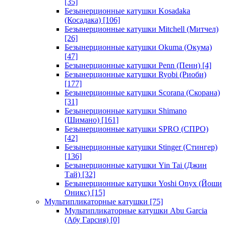
[35]
Безынерционные катушки Kosadaka
(Косадака)
[106]
Безынерционные катушки Mitchell (Митчел)
[26]
Безынерционные катушки Okuma (Окума)
[47]
Безынерционные катушки Penn (Пенн)
[4]
Безынерционные катушки Ryobi (Риоби)
[177]
Безынерционные катушки Scorana (Скорана)
[31]
Безынерционные катушки Shimano
(Шимано)
[161]
Безынерционные катушки SPRO (СПРО)
[42]
Безынерционные катушки Stinger (Стингер)
[136]
Безынерционные катушки Yin Tai (Джин
Тай)
[32]
Безынерционные катушки Yoshi Onyx (Йоши
Оникс)
[15]
Мультипликаторные катушки
[75]
Мультипликаторные катушки Abu Garcia
(Абу Гарсия)
[0]