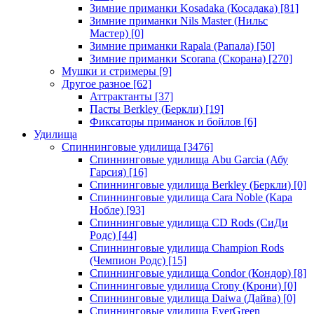
Зимние приманки Kosadaka (Косадака)
[81]
Зимние приманки Nils Master (Нильс
Мастер)
[0]
Зимние приманки Rapala (Рапала)
[50]
Зимние приманки Scorana (Скорана)
[270]
Мушки и стримеры
[9]
Другое разное
[62]
Аттрактанты
[37]
Пасты Berkley (Беркли)
[19]
Фиксаторы приманок и бойлов
[6]
Удилища
Спиннинговые удилища
[3476]
Спиннинговые удилища Abu Garcia (Абу
Гарсия)
[16]
Спиннинговые удилища Berkley (Беркли)
[0]
Спиннинговые удилища Cara Noble (Кара
Нобле)
[93]
Спиннинговые удилища CD Rods (СиДи
Родс)
[44]
Спиннинговые удилища Champion Rods
(Чемпион Родс)
[15]
Спиннинговые удилища Condor (Кондор)
[8]
Спиннинговые удилища Crony (Крони)
[0]
Спиннинговые удилища Daiwa (Дайва)
[0]
Спиннинговые удилища EverGreen