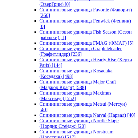
(ЭверГрин)
[0]
Спиннинговые удилища Favorite (Фаворит)
[266]
Спиннинговые удилища Fenwick (Фенвик)
[0]
Спиннинговые удилища Fish Season (Сезон
рыбалки)
[1]
Спиннинговые удилища FMAG (ФМАГ)
[5]
Спиннинговые удилища Graphiteleader
(Графитлидер)
[236]
Спиннинговые удилища Hearty Rise (Херти
Райз)
[144]
Спиннинговые удилища Kosadaka
(Косадака)
[498]
Спиннинговые удилища Major Craft
(Маджор Крафт)
[588]
Спиннинговые удилища Maximus
(Максимус)
[552]
Спиннинговые удилища Metsui (Метсуи)
[40]
Спиннинговые удилища Narval (Нарвал)
[40]
Спиннинговые удилища Nordic Stage
(Нордик Стейдж)
[20]
Спиннинговые удилища Norstream
(Норстрим)
[517]