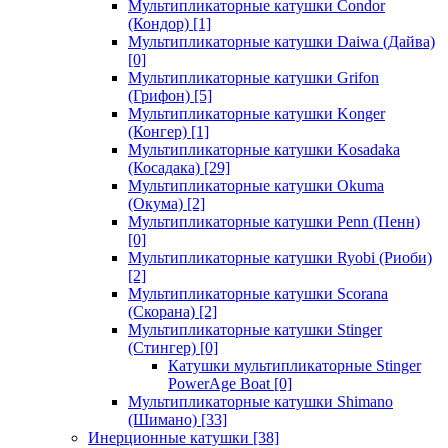
Мультипликаторные катушки Condor
(Кондор)
[1]
Мультипликаторные катушки Daiwa (Дайва)
[0]
Мультипликаторные катушки Grifon
(Грифон)
[5]
Мультипликаторные катушки Konger
(Конгер)
[1]
Мультипликаторные катушки Kosadaka
(Косадака)
[29]
Мультипликаторные катушки Okuma
(Окума)
[2]
Мультипликаторные катушки Penn (Пенн)
[0]
Мультипликаторные катушки Ryobi (Риоби)
[2]
Мультипликаторные катушки Scorana
(Скорана)
[2]
Мультипликаторные катушки Stinger
(Стингер)
[0]
Катушки мультипликаторные Stinger
PowerAge Boat
[0]
Мультипликаторные катушки Shimano
(Шимано)
[33]
Инерционные катушки
[38]