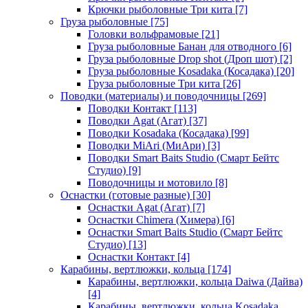
Крючки рыболовные Три кита
[7]
Груза рыболовные
[75]
Головки вольфрамовые
[21]
Груза рыболовные Банан для отводного
[6]
Груза рыболовные Drop shot (Дроп шот)
[2]
Груза рыболовные Kosadaka (Косадака)
[20]
Груза рыболовные Три кита
[26]
Поводки (материалы) и поводочницы
[269]
Поводки Контакт
[113]
Поводки Agat (Агат)
[37]
Поводки Kosadaka (Косадака)
[99]
Поводки MiAri (МиАри)
[3]
Поводки Smart Baits Studio (Смарт Бейтс
Студио)
[9]
Поводочницы и мотовило
[8]
Оснастки (готовые разные)
[30]
Оснастки Agat (Агат)
[7]
Оснастки Chimera (Химера)
[6]
Оснастки Smart Baits Studio (Смарт Бейтс
Студио)
[13]
Оснастки Контакт
[4]
Карабины, вертлюжки, кольца
[174]
Карабины, вертлюжки, кольца Daiwa (Дайва)
[4]
Карабины, вертлюжки, кольца Kosadaka