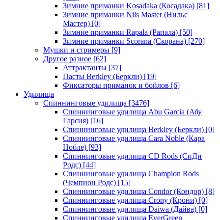
Зимние приманки Kosadaka (Косадака)
[81]
Зимние приманки Nils Master (Нильс
Мастер)
[0]
Зимние приманки Rapala (Рапала)
[50]
Зимние приманки Scorana (Скорана)
[270]
Мушки и стримеры
[9]
Другое разное
[62]
Аттрактанты
[37]
Пасты Berkley (Беркли)
[19]
Фиксаторы приманок и бойлов
[6]
Удилища
Спиннинговые удилища
[3476]
Спиннинговые удилища Abu Garcia (Абу
Гарсия)
[16]
Спиннинговые удилища Berkley (Беркли)
[0]
Спиннинговые удилища Cara Noble (Кара
Нобле)
[93]
Спиннинговые удилища CD Rods (СиДи
Родс)
[44]
Спиннинговые удилища Champion Rods
(Чемпион Родс)
[15]
Спиннинговые удилища Condor (Кондор)
[8]
Спиннинговые удилища Crony (Крони)
[0]
Спиннинговые удилища Daiwa (Дайва)
[0]
Спиннинговые удилища EverGreen