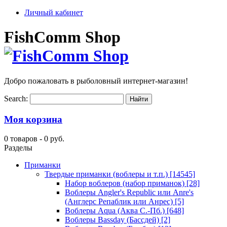
Личный кабинет
FishComm Shop
Добро пожаловать в рыболовный интернет-магазин!
Search:
Моя корзина
0 товаров -
0 руб.
Разделы
Приманки
Твердые приманки (воблеры и т.п.)
[14545]
Набор воблеров (набор приманок)
[28]
Воблеры Angler's Republic или Anre's
(Англерс Репаблик или Анрес)
[5]
Воблеры Aqua (Аква С.-Пб.)
[648]
Воблеры Bassday (Бассдей)
[2]