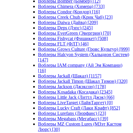
Воблеры Bomber (Бомбер)
[12]
Воблеры Chimera (Химера)
[733]
Воблеры Condor (Кондор)
[16]
Воблеры Creek Chub (Крик Чаб)
[23]
Воблеры Daiwa (Дайва)
[209]
Воблеры Deps (Дэпс)
[245]
Воблеры EverGreen (Эвергрин)
[70]
Воблеры Fishycat (Фишикет)
[508]
Воблеры FLT (ФЛТ)
[46]
Воблеры Grows Culture (Гровс Культур)
[999]
Воблеры Halcyon System (Хальцион Систем)
[147]
Воблеры IAM company (Ай Эм Компани)
[16]
Воблеры Jackall (Шакал)
[1157]
Воблеры Jackall Timon (Шакал Тимон)
[320]
Воблеры Jackson (Джэксон)
[178]
Воблеры Kosadaka (Косадака)
[2345]
Воблеры Little Jack (Литтл Джэк)
[66]
Воблеры LiveTarget (ЛайвТаргет)
[0]
Воблеры Lucky Craft (Лаки Крафт)
[852]
Воблеры Lurefans (Люрфанс)
[23]
Воблеры Megabass (Мегабасс)
[39]
Воблеры MZ Custom Lures (МЗэт Кастом
Люрс)
[30]