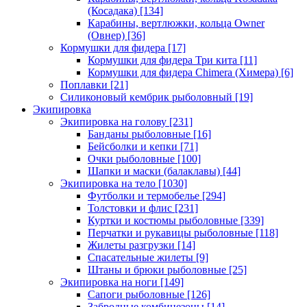
(Косадака)
[134]
Карабины, вертлюжки, кольца Owner
(Овнер)
[36]
Кормушки для фидера
[17]
Кормушки для фидера Три кита
[11]
Кормушки для фидера Chimera (Химера)
[6]
Поплавки
[21]
Силиконовый кембрик рыболовный
[19]
Экипировка
Экипировка на голову
[231]
Банданы рыболовные
[16]
Бейсболки и кепки
[71]
Очки рыболовные
[100]
Шапки и маски (балаклавы)
[44]
Экипировка на тело
[1030]
Футболки и термобелье
[294]
Толстовки и флис
[231]
Куртки и костюмы рыболовные
[339]
Перчатки и рукавицы рыболовные
[118]
Жилеты разгрузки
[14]
Спасательные жилеты
[9]
Штаны и брюки рыболовные
[25]
Экипировка на ноги
[149]
Сапоги рыболовные
[126]
Забродные комбинезоны
[14]