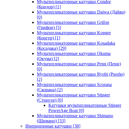
Мультипликаторные катушки Condor
(Кондор)
[1]
Мультипликаторные катушки Daiwa (Дайва)
[0]
Мультипликаторные катушки Grifon
(Грифон)
[5]
Мультипликаторные катушки Konger
(Конгер)
[1]
Мультипликаторные катушки Kosadaka
(Косадака)
[29]
Мультипликаторные катушки Okuma
(Окума)
[2]
Мультипликаторные катушки Penn (Пенн)
[0]
Мультипликаторные катушки Ryobi (Риоби)
[2]
Мультипликаторные катушки Scorana
(Скорана)
[2]
Мультипликаторные катушки Stinger
(Стингер)
[0]
Катушки мультипликаторные Stinger
PowerAge Boat
[0]
Мультипликаторные катушки Shimano
(Шимано)
[33]
Инерционные катушки
[38]