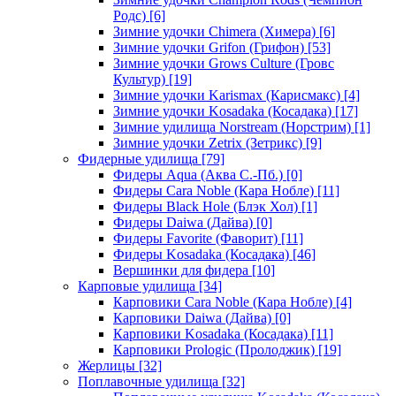
Родс)
[6]
Зимние удочки Chimera (Химера)
[6]
Зимние удочки Grifon (Грифон)
[53]
Зимние удочки Grows Culture (Гровс
Культур)
[19]
Зимние удочки Karismax (Карисмакс)
[4]
Зимние удочки Kosadaka (Косадака)
[17]
Зимние удилища Norstream (Норстрим)
[1]
Зимние удочки Zetrix (Зетрикс)
[9]
Фидерные удилища
[79]
Фидеры Aqua (Аква С.-Пб.)
[0]
Фидеры Cara Noble (Кара Нобле)
[11]
Фидеры Black Hole (Блэк Хол)
[1]
Фидеры Daiwa (Дайва)
[0]
Фидеры Favorite (Фаворит)
[11]
Фидеры Kosadaka (Косадака)
[46]
Вершинки для фидера
[10]
Карповые удилища
[34]
Карповики Cara Noble (Кара Нобле)
[4]
Карповики Daiwa (Дайва)
[0]
Карповики Kosadaka (Косадака)
[11]
Карповики Prologic (Пролоджик)
[19]
Жерлицы
[32]
Поплавочные удилища
[32]