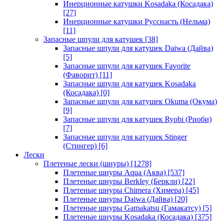
Инерционные катушки Kosadaka (Косадака)
[27]
Инерционные катушки Русснасть (Нельма)
[11]
Запасные шпули для катушек
[38]
Запасные шпули для катушек Daiwa (Дайва)
[5]
Запасные шпули для катушек Favorite
(Фаворит)
[11]
Запасные шпули для катушек Kosadaka
(Косадака)
[0]
Запасные шпули для катушек Okuma (Окума)
[9]
Запасные шпули для катушек Ryobi (Риоби)
[7]
Запасные шпули для катушек Stinger
(Стингер)
[6]
Лески
Плетеные лески (шнуры)
[1278]
Плетеные шнуры Aqua (Аква)
[537]
Плетеные шнуры Berkley (Беркли)
[22]
Плетеные шнуры Chimera (Химера)
[45]
Плетеные шнуры Daiwa (Дайва)
[20]
Плетеные шнуры Gamakatsu (Гамакатсу)
[5]
Плетеные шнуры Kosadaka (Косадака)
[375]