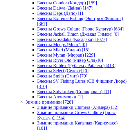
Блесны Condor (Кондор)
[159]
Блесны Daiwa (Дайва)
[147]
Блесны Deps (Дэпс)
[1]
Блесны Extreme Fishing (Экстрим Фишинг)
[367]
Блесны Grows Culture (Гровс Культур)
[634]
Блесны Jackall Timon (Джакал Тимон)
[0]
Блесны Kosadaka (Косадака)
[1077]
Блесны Mepps (Мепс)
[0]
Блесны Miari (Миари)
[15]
Блесны Myran (Мюран)
[229]
Блесны River Old (Ривер Олд)
[0]
Блесны Rublex (Рублекс, Раблекс)
[413]
Блесны Select (Селект)
[0]
Блесны Smith (Смит)
[79]
Блесны SV Fishing Lures (СВ Фишинг Люрс)
[310]
Блесны Solvkroken (Солвкрокен)
[11]
Блесны Алхимовки
[1]
Зимние приманки
[728]
Зимние приманки Chimera (Химера)
[32]
Зимние приманки Grows Culture (Гровс
Культур)
[194]
Зимние приманки Karismax (Каризмакс)
[101]