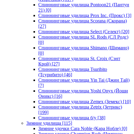
Спиннинговые удилища Pontoon21 (Пантун
21)
[0]
Спиннинговые удилища Prox Inc. (Прокс)
[3]
Спиннинговые удилища Scorana (Скорана)
[27]
Спиннинговые удилища Select (Селект)
[20]
Спиннинговые удилища SL Rods (СЛ Родс)
[0]
Спиннинговые удилища Shimano (Шимано)
[0]
Спиннинговые удилища St. Croix (Сэнт
Крой)
[27]
Спиннинговые удилища Tsuribito
(Тсурибито)
[46]
Спиннинговые удилища Yin Tai (Джин Тай)
[7]
Спиннинговые удилища Yoshi Onyx (Йоши
Оникс)
[16]
Спиннинговые удилища Zemex (Земекс)
[10]
Спиннинговые удилища Zetrix (Зетрикс)
[199]
Спиннинговые удилища б/у
[38]
Зимние удилища
[115]
Зимние удочки Cara Noble (Кара Нобле)
[0]
Зимние удочки Champion Rods (Чемпион