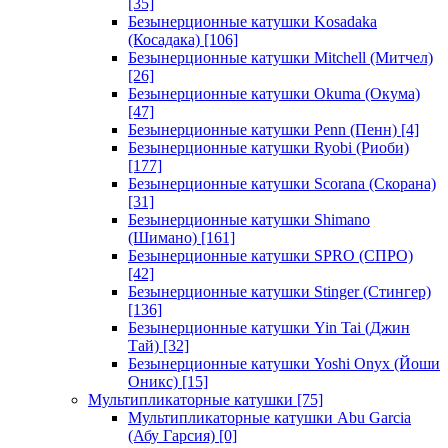
[35]
Безынерционные катушки Kosadaka
(Косадака)
[106]
Безынерционные катушки Mitchell (Митчел)
[26]
Безынерционные катушки Okuma (Окума)
[47]
Безынерционные катушки Penn (Пенн)
[4]
Безынерционные катушки Ryobi (Риоби)
[177]
Безынерционные катушки Scorana (Скорана)
[31]
Безынерционные катушки Shimano
(Шимано)
[161]
Безынерционные катушки SPRO (СПРО)
[42]
Безынерционные катушки Stinger (Стингер)
[136]
Безынерционные катушки Yin Tai (Джин
Тай)
[32]
Безынерционные катушки Yoshi Onyx (Йоши
Оникс)
[15]
Мультипликаторные катушки
[75]
Мультипликаторные катушки Abu Garcia
(Абу Гарсия)
[0]