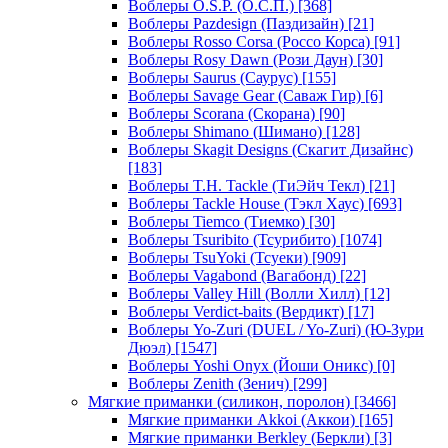
Воблеры O.S.P. (О.С.П.)
[368]
Воблеры Pazdesign (Паздизайн)
[21]
Воблеры Rosso Corsa (Россо Корса)
[91]
Воблеры Rosy Dawn (Рози Даун)
[30]
Воблеры Saurus (Саурус)
[155]
Воблеры Savage Gear (Саваж Гир)
[6]
Воблеры Scorana (Скорана)
[90]
Воблеры Shimano (Шимано)
[128]
Воблеры Skagit Designs (Скагит Дизайнс)
[183]
Воблеры T.H. Tackle (ТиЭйч Текл)
[21]
Воблеры Tackle House (Тэкл Хаус)
[693]
Воблеры Tiemco (Тиемко)
[30]
Воблеры Tsuribito (Тсурибито)
[1074]
Воблеры TsuYoki (Тсуеки)
[909]
Воблеры Vagabond (Вагабонд)
[22]
Воблеры Valley Hill (Волли Хилл)
[12]
Воблеры Verdict-baits (Вердикт)
[17]
Воблеры Yo-Zuri (DUEL / Yo-Zuri) (Ю-Зури
Дюэл)
[1547]
Воблеры Yoshi Onyx (Йоши Оникс)
[0]
Воблеры Zenith (Зенич)
[299]
Мягкие приманки (силикон, поролон)
[3466]
Мягкие приманки Akkoi (Аккои)
[165]
Мягкие приманки Berkley (Беркли)
[3]