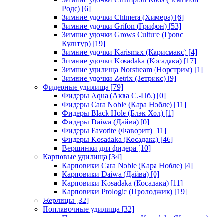
Родс)
[6]
Зимние удочки Chimera (Химера)
[6]
Зимние удочки Grifon (Грифон)
[53]
Зимние удочки Grows Culture (Гровс
Культур)
[19]
Зимние удочки Karismax (Карисмакс)
[4]
Зимние удочки Kosadaka (Косадака)
[17]
Зимние удилища Norstream (Норстрим)
[1]
Зимние удочки Zetrix (Зетрикс)
[9]
Фидерные удилища
[79]
Фидеры Aqua (Аква С.-Пб.)
[0]
Фидеры Cara Noble (Кара Нобле)
[11]
Фидеры Black Hole (Блэк Хол)
[1]
Фидеры Daiwa (Дайва)
[0]
Фидеры Favorite (Фаворит)
[11]
Фидеры Kosadaka (Косадака)
[46]
Вершинки для фидера
[10]
Карповые удилища
[34]
Карповики Cara Noble (Кара Нобле)
[4]
Карповики Daiwa (Дайва)
[0]
Карповики Kosadaka (Косадака)
[11]
Карповики Prologic (Пролоджик)
[19]
Жерлицы
[32]
Поплавочные удилища
[32]