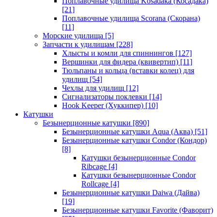
Поплавочные удилища Kosadaka (Косадака)
[21]
Поплавочные удилища Scorana (Скорана)
[11]
Морские удилища
[5]
Запчасти к удилищам
[228]
Хлысты и комли для спиннингов
[127]
Вершинки для фидера (квивертип)
[11]
Тюльпаны и кольца (вставки колец) для
удилищ
[54]
Чехлы для удилищ
[12]
Сигнализаторы поклевки
[14]
Hook Keeper (Хуккипер)
[10]
Катушки
Безынерционные катушки
[890]
Безынерционные катушки Aqua (Аква)
[51]
Безынерционные катушки Condor (Кондор)
[8]
Катушки безынерционные Condor
Ribcage
[4]
Катушки безынерционные Condor
Rollcage
[4]
Безынерционные катушки Daiwa (Дайва)
[19]
Безынерционные катушки Favorite (Фаворит)