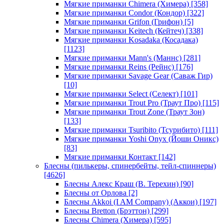
Мягкие приманки Chimera (Химера)
[358]
Мягкие приманки Condor (Кондор)
[322]
Мягкие приманки Grifon (Грифон)
[5]
Мягкие приманки Keitech (Кейтеч)
[338]
Мягкие приманки Kosadaka (Косадака)
[1123]
Мягкие приманки Mann's (Маннс)
[281]
Мягкие приманки Reins (Рейнс)
[176]
Мягкие приманки Savage Gear (Саваж Гир)
[10]
Мягкие приманки Select (Селект)
[101]
Мягкие приманки Trout Pro (Траут Про)
[115]
Мягкие приманки Trout Zone (Траут Зон)
[133]
Мягкие приманки Tsuribito (Тсурибито)
[111]
Мягкие приманки Yoshi Onyx (Йоши Оникс)
[83]
Мягкие приманки Контакт
[142]
Блесны (пилькеры, спинербейты, тейл-спиннеры)
[4626]
Блесны Алекс Краш (В. Терехин)
[90]
Блесны от Орлова
[2]
Блесны Akkoi (I AM Company) (Аккои)
[197]
Блесны Bretton (Брэттон)
[299]
Блесны Chimera (Химера)
[595]