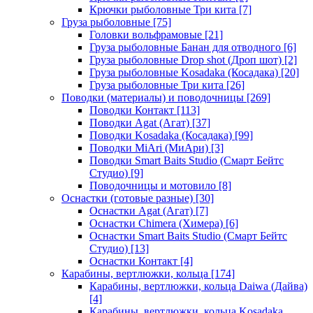
Крючки рыболовные Три кита
[7]
Груза рыболовные
[75]
Головки вольфрамовые
[21]
Груза рыболовные Банан для отводного
[6]
Груза рыболовные Drop shot (Дроп шот)
[2]
Груза рыболовные Kosadaka (Косадака)
[20]
Груза рыболовные Три кита
[26]
Поводки (материалы) и поводочницы
[269]
Поводки Контакт
[113]
Поводки Agat (Агат)
[37]
Поводки Kosadaka (Косадака)
[99]
Поводки MiAri (МиАри)
[3]
Поводки Smart Baits Studio (Смарт Бейтс
Студио)
[9]
Поводочницы и мотовило
[8]
Оснастки (готовые разные)
[30]
Оснастки Agat (Агат)
[7]
Оснастки Chimera (Химера)
[6]
Оснастки Smart Baits Studio (Смарт Бейтс
Студио)
[13]
Оснастки Контакт
[4]
Карабины, вертлюжки, кольца
[174]
Карабины, вертлюжки, кольца Daiwa (Дайва)
[4]
Карабины, вертлюжки, кольца Kosadaka