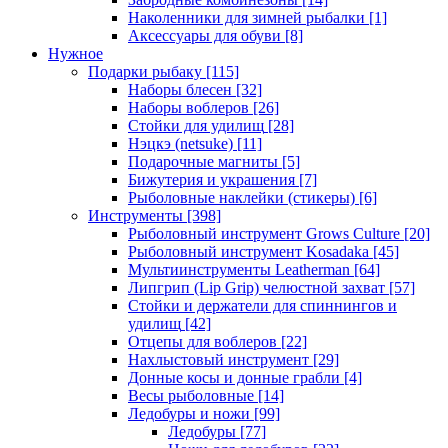
Наколенники для зимней рыбалки
[1]
Аксессуары для обуви
[8]
Нужное
Подарки рыбаку
[115]
Наборы блесен
[32]
Наборы воблеров
[26]
Стойки для удилищ
[28]
Нэцкэ (netsuke)
[11]
Подарочные магниты
[5]
Бижутерия и украшения
[7]
Рыболовные наклейки (стикеры)
[6]
Инструменты
[398]
Рыболовный инструмент Grows Culture
[20]
Рыболовный инструмент Kosadaka
[45]
Мультиинструменты Leatherman
[64]
Липгрип (Lip Grip) челюстной захват
[57]
Стойки и держатели для спиннингов и
удилищ
[42]
Отцепы для воблеров
[22]
Нахлыстовый инструмент
[29]
Донные косы и донные грабли
[4]
Весы рыболовные
[14]
Ледобуры и ножи
[99]
Ледобуры
[77]