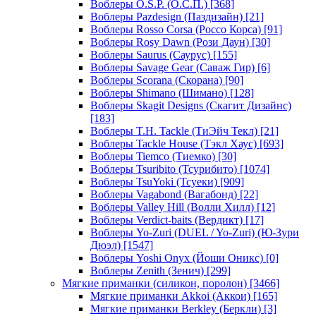
Воблеры O.S.P. (О.С.П.)
[368]
Воблеры Pazdesign (Паздизайн)
[21]
Воблеры Rosso Corsa (Россо Корса)
[91]
Воблеры Rosy Dawn (Рози Даун)
[30]
Воблеры Saurus (Саурус)
[155]
Воблеры Savage Gear (Саваж Гир)
[6]
Воблеры Scorana (Скорана)
[90]
Воблеры Shimano (Шимано)
[128]
Воблеры Skagit Designs (Скагит Дизайнс)
[183]
Воблеры T.H. Tackle (ТиЭйч Текл)
[21]
Воблеры Tackle House (Тэкл Хаус)
[693]
Воблеры Tiemco (Тиемко)
[30]
Воблеры Tsuribito (Тсурибито)
[1074]
Воблеры TsuYoki (Тсуеки)
[909]
Воблеры Vagabond (Вагабонд)
[22]
Воблеры Valley Hill (Волли Хилл)
[12]
Воблеры Verdict-baits (Вердикт)
[17]
Воблеры Yo-Zuri (DUEL / Yo-Zuri) (Ю-Зури
Дюэл)
[1547]
Воблеры Yoshi Onyx (Йоши Оникс)
[0]
Воблеры Zenith (Зенич)
[299]
Мягкие приманки (силикон, поролон)
[3466]
Мягкие приманки Akkoi (Аккои)
[165]
Мягкие приманки Berkley (Беркли)
[3]