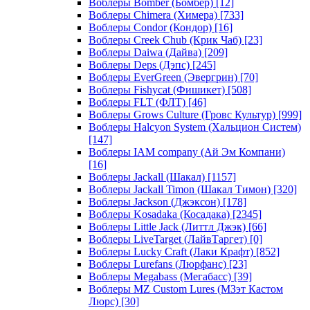
Воблеры Bomber (Бомбер)
[12]
Воблеры Chimera (Химера)
[733]
Воблеры Condor (Кондор)
[16]
Воблеры Creek Chub (Крик Чаб)
[23]
Воблеры Daiwa (Дайва)
[209]
Воблеры Deps (Дэпс)
[245]
Воблеры EverGreen (Эвергрин)
[70]
Воблеры Fishycat (Фишикет)
[508]
Воблеры FLT (ФЛТ)
[46]
Воблеры Grows Culture (Гровс Культур)
[999]
Воблеры Halcyon System (Хальцион Систем)
[147]
Воблеры IAM company (Ай Эм Компани)
[16]
Воблеры Jackall (Шакал)
[1157]
Воблеры Jackall Timon (Шакал Тимон)
[320]
Воблеры Jackson (Джэксон)
[178]
Воблеры Kosadaka (Косадака)
[2345]
Воблеры Little Jack (Литтл Джэк)
[66]
Воблеры LiveTarget (ЛайвТаргет)
[0]
Воблеры Lucky Craft (Лаки Крафт)
[852]
Воблеры Lurefans (Люрфанс)
[23]
Воблеры Megabass (Мегабасс)
[39]
Воблеры MZ Custom Lures (МЗэт Кастом
Люрс)
[30]