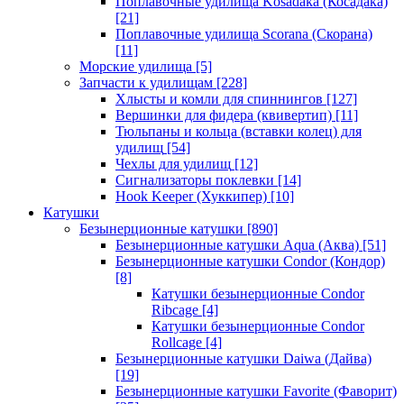
Поплавочные удилища Kosadaka (Косадака)
[21]
Поплавочные удилища Scorana (Скорана)
[11]
Морские удилища
[5]
Запчасти к удилищам
[228]
Хлысты и комли для спиннингов
[127]
Вершинки для фидера (квивертип)
[11]
Тюльпаны и кольца (вставки колец) для
удилищ
[54]
Чехлы для удилищ
[12]
Сигнализаторы поклевки
[14]
Hook Keeper (Хуккипер)
[10]
Катушки
Безынерционные катушки
[890]
Безынерционные катушки Aqua (Аква)
[51]
Безынерционные катушки Condor (Кондор)
[8]
Катушки безынерционные Condor
Ribcage
[4]
Катушки безынерционные Condor
Rollcage
[4]
Безынерционные катушки Daiwa (Дайва)
[19]
Безынерционные катушки Favorite (Фаворит)