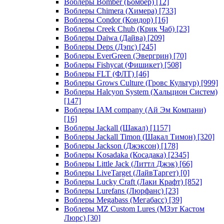
Воблеры Bomber (Бомбер)
[12]
Воблеры Chimera (Химера)
[733]
Воблеры Condor (Кондор)
[16]
Воблеры Creek Chub (Крик Чаб)
[23]
Воблеры Daiwa (Дайва)
[209]
Воблеры Deps (Дэпс)
[245]
Воблеры EverGreen (Эвергрин)
[70]
Воблеры Fishycat (Фишикет)
[508]
Воблеры FLT (ФЛТ)
[46]
Воблеры Grows Culture (Гровс Культур)
[999]
Воблеры Halcyon System (Хальцион Систем)
[147]
Воблеры IAM company (Ай Эм Компани)
[16]
Воблеры Jackall (Шакал)
[1157]
Воблеры Jackall Timon (Шакал Тимон)
[320]
Воблеры Jackson (Джэксон)
[178]
Воблеры Kosadaka (Косадака)
[2345]
Воблеры Little Jack (Литтл Джэк)
[66]
Воблеры LiveTarget (ЛайвТаргет)
[0]
Воблеры Lucky Craft (Лаки Крафт)
[852]
Воблеры Lurefans (Люрфанс)
[23]
Воблеры Megabass (Мегабасс)
[39]
Воблеры MZ Custom Lures (МЗэт Кастом
Люрс)
[30]