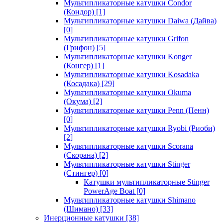
Мультипликаторные катушки Condor
(Кондор)
[1]
Мультипликаторные катушки Daiwa (Дайва)
[0]
Мультипликаторные катушки Grifon
(Грифон)
[5]
Мультипликаторные катушки Konger
(Конгер)
[1]
Мультипликаторные катушки Kosadaka
(Косадака)
[29]
Мультипликаторные катушки Okuma
(Окума)
[2]
Мультипликаторные катушки Penn (Пенн)
[0]
Мультипликаторные катушки Ryobi (Риоби)
[2]
Мультипликаторные катушки Scorana
(Скорана)
[2]
Мультипликаторные катушки Stinger
(Стингер)
[0]
Катушки мультипликаторные Stinger
PowerAge Boat
[0]
Мультипликаторные катушки Shimano
(Шимано)
[33]
Инерционные катушки
[38]