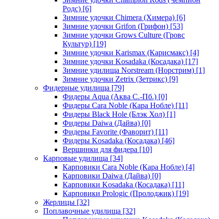
Родс)
[6]
Зимние удочки Chimera (Химера)
[6]
Зимние удочки Grifon (Грифон)
[53]
Зимние удочки Grows Culture (Гровс
Культур)
[19]
Зимние удочки Karismax (Карисмакс)
[4]
Зимние удочки Kosadaka (Косадака)
[17]
Зимние удилища Norstream (Норстрим)
[1]
Зимние удочки Zetrix (Зетрикс)
[9]
Фидерные удилища
[79]
Фидеры Aqua (Аква С.-Пб.)
[0]
Фидеры Cara Noble (Кара Нобле)
[11]
Фидеры Black Hole (Блэк Хол)
[1]
Фидеры Daiwa (Дайва)
[0]
Фидеры Favorite (Фаворит)
[11]
Фидеры Kosadaka (Косадака)
[46]
Вершинки для фидера
[10]
Карповые удилища
[34]
Карповики Cara Noble (Кара Нобле)
[4]
Карповики Daiwa (Дайва)
[0]
Карповики Kosadaka (Косадака)
[11]
Карповики Prologic (Пролоджик)
[19]
Жерлицы
[32]
Поплавочные удилища
[32]