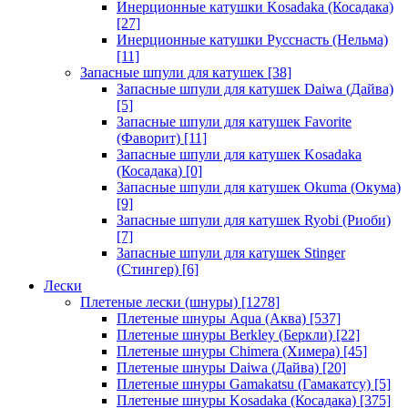
Инерционные катушки Kosadaka (Косадака)
[27]
Инерционные катушки Русснасть (Нельма)
[11]
Запасные шпули для катушек
[38]
Запасные шпули для катушек Daiwa (Дайва)
[5]
Запасные шпули для катушек Favorite
(Фаворит)
[11]
Запасные шпули для катушек Kosadaka
(Косадака)
[0]
Запасные шпули для катушек Okuma (Окума)
[9]
Запасные шпули для катушек Ryobi (Риоби)
[7]
Запасные шпули для катушек Stinger
(Стингер)
[6]
Лески
Плетеные лески (шнуры)
[1278]
Плетеные шнуры Aqua (Аква)
[537]
Плетеные шнуры Berkley (Беркли)
[22]
Плетеные шнуры Chimera (Химера)
[45]
Плетеные шнуры Daiwa (Дайва)
[20]
Плетеные шнуры Gamakatsu (Гамакатсу)
[5]
Плетеные шнуры Kosadaka (Косадака)
[375]