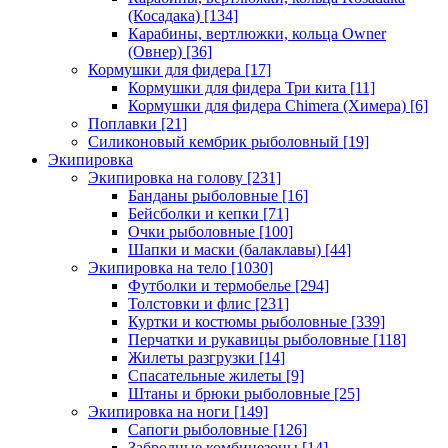
(Косадака)
[134]
Карабины, вертлюжки, кольца Owner
(Овнер)
[36]
Кормушки для фидера
[17]
Кормушки для фидера Три кита
[11]
Кормушки для фидера Chimera (Химера)
[6]
Поплавки
[21]
Силиконовый кембрик рыболовный
[19]
Экипировка
Экипировка на голову
[231]
Банданы рыболовные
[16]
Бейсболки и кепки
[71]
Очки рыболовные
[100]
Шапки и маски (балаклавы)
[44]
Экипировка на тело
[1030]
Футболки и термобелье
[294]
Толстовки и флис
[231]
Куртки и костюмы рыболовные
[339]
Перчатки и рукавицы рыболовные
[118]
Жилеты разгрузки
[14]
Спасательные жилеты
[9]
Штаны и брюки рыболовные
[25]
Экипировка на ноги
[149]
Сапоги рыболовные
[126]
Забродные комбинезоны
[14]