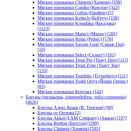
Мягкие приманки Chimera (Химера)
[358]
Мягкие приманки Condor (Кондор)
[322]
Мягкие приманки Grifon (Грифон)
[5]
Мягкие приманки Keitech (Кейтеч)
[338]
Мягкие приманки Kosadaka (Косадака)
[1123]
Мягкие приманки Mann's (Маннс)
[281]
Мягкие приманки Reins (Рейнс)
[176]
Мягкие приманки Savage Gear (Саваж Гир)
[10]
Мягкие приманки Select (Селект)
[101]
Мягкие приманки Trout Pro (Траут Про)
[115]
Мягкие приманки Trout Zone (Траут Зон)
[133]
Мягкие приманки Tsuribito (Тсурибито)
[111]
Мягкие приманки Yoshi Onyx (Йоши Оникс)
[83]
Мягкие приманки Контакт
[142]
Блесны (пилькеры, спинербейты, тейл-спиннеры)
[4626]
Блесны Алекс Краш (В. Терехин)
[90]
Блесны от Орлова
[2]
Блесны Akkoi (I AM Company) (Аккои)
[197]
Блесны Bretton (Брэттон)
[299]
Блесны Chimera (Химера)
[595]