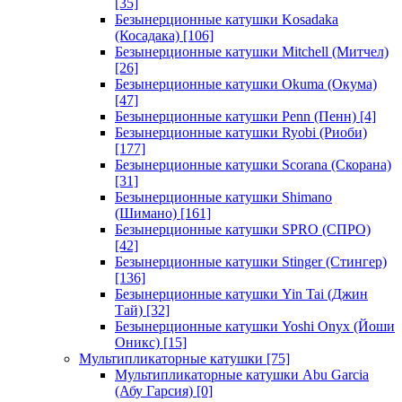
[35]
Безынерционные катушки Kosadaka
(Косадака)
[106]
Безынерционные катушки Mitchell (Митчел)
[26]
Безынерционные катушки Okuma (Окума)
[47]
Безынерционные катушки Penn (Пенн)
[4]
Безынерционные катушки Ryobi (Риоби)
[177]
Безынерционные катушки Scorana (Скорана)
[31]
Безынерционные катушки Shimano
(Шимано)
[161]
Безынерционные катушки SPRO (СПРО)
[42]
Безынерционные катушки Stinger (Стингер)
[136]
Безынерционные катушки Yin Tai (Джин
Тай)
[32]
Безынерционные катушки Yoshi Onyx (Йоши
Оникс)
[15]
Мультипликаторные катушки
[75]
Мультипликаторные катушки Abu Garcia
(Абу Гарсия)
[0]