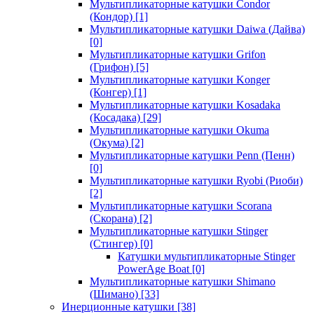
Мультипликаторные катушки Condor
(Кондор)
[1]
Мультипликаторные катушки Daiwa (Дайва)
[0]
Мультипликаторные катушки Grifon
(Грифон)
[5]
Мультипликаторные катушки Konger
(Конгер)
[1]
Мультипликаторные катушки Kosadaka
(Косадака)
[29]
Мультипликаторные катушки Okuma
(Окума)
[2]
Мультипликаторные катушки Penn (Пенн)
[0]
Мультипликаторные катушки Ryobi (Риоби)
[2]
Мультипликаторные катушки Scorana
(Скорана)
[2]
Мультипликаторные катушки Stinger
(Стингер)
[0]
Катушки мультипликаторные Stinger
PowerAge Boat
[0]
Мультипликаторные катушки Shimano
(Шимано)
[33]
Инерционные катушки
[38]