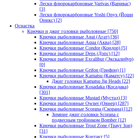
Лески флюрокарбоновые Varivas (Варивас)
[3]
Лески флюрокарбоновые Yoshi Onyx (Йоши
Оникс)
[2]
Оснастка
Крючки и джиг головки рыболовные
[750]
Крючки рыболовные Agat (Агат)
[36]
Крючки рыболовные Aqua (Аква)
[28]
Крючки рыболовные Condor (Кондор)
[5]
Крючки рыболовные Deps (Дэпс)
[12]
Крючки рыболовные Excalibur (Экскалибур)
[0]
Крючки рыболовные Grifon (Грифон)
[1]
Крючки рыболовные Kamatsu (Каматсу)
[22]
Джиг головки Kamatsu Jig Heads
[22]
Крючки рыболовные Kosadaka (Косадака)
[301]
Крючки рыболовные Mustad (Мустад)
[3]
Крючки рыболовные Owner (Овнер)
[287]
Крючки рыболовные Scorana (Скорана)
[12]
Зимние джиг-головки Scorana с
подвесным тройником Bomber
[12]
Крючки рыболовные Trout Zone (Траут Зон)
[31]
Крючки рыболовные Контакт
[5]