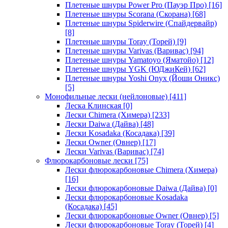
Плетеные шнуры Power Pro (Пауэр Про)
[16]
Плетеные шнуры Scorana (Скорана)
[68]
Плетеные шнуры Spiderwire (Спайдервайр)
[8]
Плетеные шнуры Toray (Торей)
[9]
Плетеные шнуры Varivas (Варивас)
[94]
Плетеные шнуры Yamatoyo (Яматойо)
[12]
Плетеные шнуры YGK (ЮДжиКей)
[62]
Плетеные шнуры Yoshi Onyx (Йоши Оникс)
[5]
Монофильные лески (нейлоновые)
[411]
Леска Клинская
[0]
Лески Chimera (Химера)
[233]
Лески Daiwa (Дайва)
[48]
Лески Kosadaka (Косадака)
[39]
Лески Owner (Овнер)
[17]
Лески Varivas (Варивас)
[74]
Флюрокарбоновые лески
[75]
Лески флюрокарбоновые Chimera (Химера)
[16]
Лески флюрокарбоновые Daiwa (Дайва)
[0]
Лески флюрокарбоновые Kosadaka
(Косадака)
[45]
Лески флюрокарбоновые Owner (Овнер)
[5]
Лески флюрокарбоновые Toray (Торей)
[4]