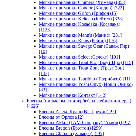
Мягкие приманки Chimera (Химера)
[358]
Мягкие приманки Condor (Кондор)
[322]
Мягкие приманки Grifon (Грифон)
[5]
Мягкие приманки Keitech (Кейтеч)
[338]
Мягкие приманки Kosadaka (Косадака)
[1123]
Мягкие приманки Mann's (Маннс)
[281]
Мягкие приманки Reins (Рейнс)
[176]
Мягкие приманки Savage Gear (Саваж Гир)
[10]
Мягкие приманки Select (Селект)
[101]
Мягкие приманки Trout Pro (Траут Про)
[115]
Мягкие приманки Trout Zone (Траут Зон)
[133]
Мягкие приманки Tsuribito (Тсурибито)
[111]
Мягкие приманки Yoshi Onyx (Йоши Оникс)
[83]
Мягкие приманки Контакт
[142]
Блесны (пилькеры, спинербейты, тейл-спиннеры)
[4626]
Блесны Алекс Краш (В. Терехин)
[90]
Блесны от Орлова
[2]
Блесны Akkoi (I AM Company) (Аккои)
[197]
Блесны Bretton (Брэттон)
[299]
Блесны Chimera (Химера)
[595]