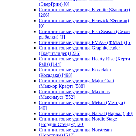
(ЭверГрин)
[0]
Спиннинговые удилища Favorite (Фаворит)
[266]
Спиннинговые удилища Fenwick (Фенвик)
[0]
Спиннинговые удилища Fish Season (Сезон
рыбалки)
[1]
Спиннинговые удилища FMAG (ФМАГ)
[5]
Спиннинговые удилища Graphiteleader
(Графитлидер)
[236]
Спиннинговые удилища Hearty Rise (Херти
Райз)
[144]
Спиннинговые удилища Kosadaka
(Косадака)
[498]
Спиннинговые удилища Major Craft
(Маджор Крафт)
[588]
Спиннинговые удилища Maximus
(Максимус)
[552]
Спиннинговые удилища Metsui (Метсуи)
[40]
Спиннинговые удилища Narval (Нарвал)
[40]
Спиннинговые удилища Nordic Stage
(Нордик Стейдж)
[20]
Спиннинговые удилища Norstream
(Норстрим)
[517]