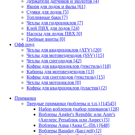
Держатели датчиков и эхолотов
[4]
Якоря для лодок и фалы
[61]
Сумки для лодок
[5]
Топливные баки
[7]
Чехлы для гидроциклов
[7]
Клей ПВХ для лодок
[24]
Насосы для лодок ПВХ
[0]
Гребные винты
[0]
Офф роуд
Чехлы для квадроциклов (ATV)
[20]
Чехлы для мотовездеходов (SSV)
[15]
Чехлы для снегоходов
[42]
Кофры для квадроциклов (текстиль)
[18]
Кабины для мотовездеходов
[13]
Кофры для снегоходов (текстиль)
[15]
Чехлы для мотоциклов
[0]
Кофры для квадроциклов (пластик)
[2]
Приманки
Твердые приманки (воблеры и т.п.)
[14545]
Набор воблеров (набор приманок)
[28]
Воблеры Angler's Republic или Anre's
(Англерс Репаблик или Анрес)
[5]
Воблеры Aqua (Аква С.-Пб.)
[648]
Воблеры Bassday (Бассдей)
[2]