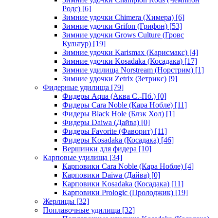
Родс)
[6]
Зимние удочки Chimera (Химера)
[6]
Зимние удочки Grifon (Грифон)
[53]
Зимние удочки Grows Culture (Гровс
Культур)
[19]
Зимние удочки Karismax (Карисмакс)
[4]
Зимние удочки Kosadaka (Косадака)
[17]
Зимние удилища Norstream (Норстрим)
[1]
Зимние удочки Zetrix (Зетрикс)
[9]
Фидерные удилища
[79]
Фидеры Aqua (Аква С.-Пб.)
[0]
Фидеры Cara Noble (Кара Нобле)
[11]
Фидеры Black Hole (Блэк Хол)
[1]
Фидеры Daiwa (Дайва)
[0]
Фидеры Favorite (Фаворит)
[11]
Фидеры Kosadaka (Косадака)
[46]
Вершинки для фидера
[10]
Карповые удилища
[34]
Карповики Cara Noble (Кара Нобле)
[4]
Карповики Daiwa (Дайва)
[0]
Карповики Kosadaka (Косадака)
[11]
Карповики Prologic (Пролоджик)
[19]
Жерлицы
[32]
Поплавочные удилища
[32]