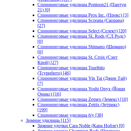
Спиннинговые удилища Pontoon21 (Пантун
21)
[0]
Спиннинговые удилища Prox Inc. (Прокс)
[3]
Спиннинговые удилища Scorana (Скорана)
[27]
Спиннинговые удилища Select (Селект)
[20]
Спиннинговые удилища SL Rods (СЛ Родс)
[0]
Спиннинговые удилища Shimano (Шимано)
[0]
Спиннинговые удилища St. Croix (Сэнт
Крой)
[27]
Спиннинговые удилища Tsuribito
(Тсурибито)
[46]
Спиннинговые удилища Yin Tai (Джин Тай)
[7]
Спиннинговые удилища Yoshi Onyx (Йоши
Оникс)
[16]
Спиннинговые удилища Zemex (Земекс)
[10]
Спиннинговые удилища Zetrix (Зетрикс)
[199]
Спиннинговые удилища б/у
[38]
Зимние удилища
[115]
Зимние удочки Cara Noble (Кара Нобле)
[0]
Зимние удочки Champion Rods (Чемпион