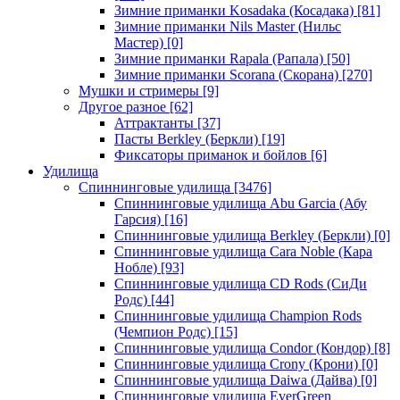
Зимние приманки Kosadaka (Косадака)
[81]
Зимние приманки Nils Master (Нильс
Мастер)
[0]
Зимние приманки Rapala (Рапала)
[50]
Зимние приманки Scorana (Скорана)
[270]
Мушки и стримеры
[9]
Другое разное
[62]
Аттрактанты
[37]
Пасты Berkley (Беркли)
[19]
Фиксаторы приманок и бойлов
[6]
Удилища
Спиннинговые удилища
[3476]
Спиннинговые удилища Abu Garcia (Абу
Гарсия)
[16]
Спиннинговые удилища Berkley (Беркли)
[0]
Спиннинговые удилища Cara Noble (Кара
Нобле)
[93]
Спиннинговые удилища CD Rods (СиДи
Родс)
[44]
Спиннинговые удилища Champion Rods
(Чемпион Родс)
[15]
Спиннинговые удилища Condor (Кондор)
[8]
Спиннинговые удилища Crony (Крони)
[0]
Спиннинговые удилища Daiwa (Дайва)
[0]
Спиннинговые удилища EverGreen