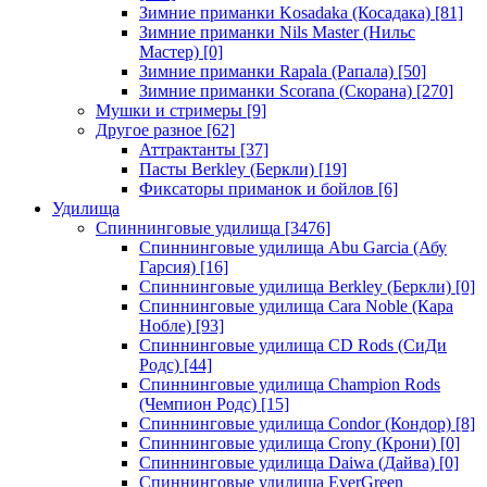
Зимние приманки Kosadaka (Косадака)
[81]
Зимние приманки Nils Master (Нильс
Мастер)
[0]
Зимние приманки Rapala (Рапала)
[50]
Зимние приманки Scorana (Скорана)
[270]
Мушки и стримеры
[9]
Другое разное
[62]
Аттрактанты
[37]
Пасты Berkley (Беркли)
[19]
Фиксаторы приманок и бойлов
[6]
Удилища
Спиннинговые удилища
[3476]
Спиннинговые удилища Abu Garcia (Абу
Гарсия)
[16]
Спиннинговые удилища Berkley (Беркли)
[0]
Спиннинговые удилища Cara Noble (Кара
Нобле)
[93]
Спиннинговые удилища CD Rods (СиДи
Родс)
[44]
Спиннинговые удилища Champion Rods
(Чемпион Родс)
[15]
Спиннинговые удилища Condor (Кондор)
[8]
Спиннинговые удилища Crony (Крони)
[0]
Спиннинговые удилища Daiwa (Дайва)
[0]
Спиннинговые удилища EverGreen