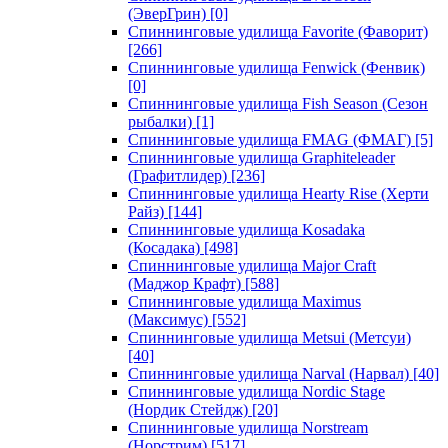
(ЭверГрин)
[0]
Спиннинговые удилища Favorite (Фаворит)
[266]
Спиннинговые удилища Fenwick (Фенвик)
[0]
Спиннинговые удилища Fish Season (Сезон
рыбалки)
[1]
Спиннинговые удилища FMAG (ФМАГ)
[5]
Спиннинговые удилища Graphiteleader
(Графитлидер)
[236]
Спиннинговые удилища Hearty Rise (Херти
Райз)
[144]
Спиннинговые удилища Kosadaka
(Косадака)
[498]
Спиннинговые удилища Major Craft
(Маджор Крафт)
[588]
Спиннинговые удилища Maximus
(Максимус)
[552]
Спиннинговые удилища Metsui (Метсуи)
[40]
Спиннинговые удилища Narval (Нарвал)
[40]
Спиннинговые удилища Nordic Stage
(Нордик Стейдж)
[20]
Спиннинговые удилища Norstream
(Норстрим)
[517]