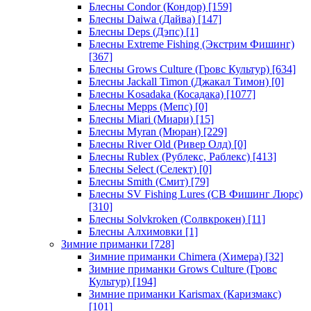
Блесны Condor (Кондор)
[159]
Блесны Daiwa (Дайва)
[147]
Блесны Deps (Дэпс)
[1]
Блесны Extreme Fishing (Экстрим Фишинг)
[367]
Блесны Grows Culture (Гровс Культур)
[634]
Блесны Jackall Timon (Джакал Тимон)
[0]
Блесны Kosadaka (Косадака)
[1077]
Блесны Mepps (Мепс)
[0]
Блесны Miari (Миари)
[15]
Блесны Myran (Мюран)
[229]
Блесны River Old (Ривер Олд)
[0]
Блесны Rublex (Рублекс, Раблекс)
[413]
Блесны Select (Селект)
[0]
Блесны Smith (Смит)
[79]
Блесны SV Fishing Lures (СВ Фишинг Люрс)
[310]
Блесны Solvkroken (Солвкрокен)
[11]
Блесны Алхимовки
[1]
Зимние приманки
[728]
Зимние приманки Chimera (Химера)
[32]
Зимние приманки Grows Culture (Гровс
Культур)
[194]
Зимние приманки Karismax (Каризмакс)
[101]