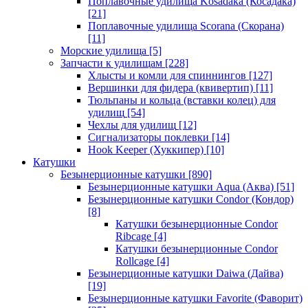
Поплавочные удилища Kosadaka (Косадака)
[21]
Поплавочные удилища Scorana (Скорана)
[11]
Морские удилища
[5]
Запчасти к удилищам
[228]
Хлысты и комли для спиннингов
[127]
Вершинки для фидера (квивертип)
[11]
Тюльпаны и кольца (вставки колец) для
удилищ
[54]
Чехлы для удилищ
[12]
Сигнализаторы поклевки
[14]
Hook Keeper (Хуккипер)
[10]
Катушки
Безынерционные катушки
[890]
Безынерционные катушки Aqua (Аква)
[51]
Безынерционные катушки Condor (Кондор)
[8]
Катушки безынерционные Condor
Ribcage
[4]
Катушки безынерционные Condor
Rollcage
[4]
Безынерционные катушки Daiwa (Дайва)
[19]
Безынерционные катушки Favorite (Фаворит)