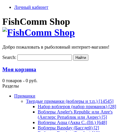
Личный кабинет
FishComm Shop
Добро пожаловать в рыболовный интернет-магазин!
Search:
Моя корзина
0 товаров -
0 руб.
Разделы
Приманки
Твердые приманки (воблеры и т.п.)
[14545]
Набор воблеров (набор приманок)
[28]
Воблеры Angler's Republic или Anre's
(Англерс Репаблик или Анрес)
[5]
Воблеры Aqua (Аква С.-Пб.)
[648]
Воблеры Bassday (Бассдей)
[2]