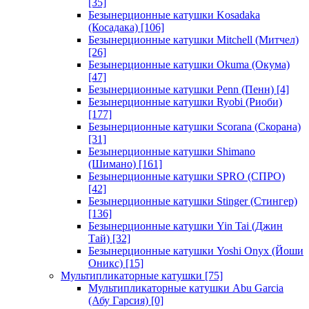
[35]
Безынерционные катушки Kosadaka
(Косадака)
[106]
Безынерционные катушки Mitchell (Митчел)
[26]
Безынерционные катушки Okuma (Окума)
[47]
Безынерционные катушки Penn (Пенн)
[4]
Безынерционные катушки Ryobi (Риоби)
[177]
Безынерционные катушки Scorana (Скорана)
[31]
Безынерционные катушки Shimano
(Шимано)
[161]
Безынерционные катушки SPRO (СПРО)
[42]
Безынерционные катушки Stinger (Стингер)
[136]
Безынерционные катушки Yin Tai (Джин
Тай)
[32]
Безынерционные катушки Yoshi Onyx (Йоши
Оникс)
[15]
Мультипликаторные катушки
[75]
Мультипликаторные катушки Abu Garcia
(Абу Гарсия)
[0]