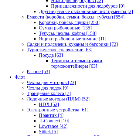
Ножи для ледобуров
[22]
Принадлежности для ледобуров
[0]
Другие разные рыболовные инструменты
[2]
Емкости (коробки, сумки, боксы, тубусы)
[554]
Коробки, боксы, ящики
[250]
Сумки рыболовные
[135]
Тубусы, чехлы, кофры
[158]
Ящики рыболовные зимние
[11]
Садки и подсачеки, куканы и багорики
[72]
Туристическое снаряжение
[63]
Посуда
[63]
Термосы и термокружки,
термоконтейнеры
[63]
Разное
[53]
Флот
Чехлы для моторов
[23]
Чехлы для лодок
[9]
Транцевые колеса
[7]
Лодочные моторы (ПЛМ)
[52]
HDX
[52]
Электронные устройства
[61]
Практик
[4]
JJ-Connect
[10]
Lowrance
[42]
Sititek
[5]