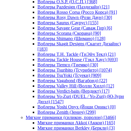
Воблеры O.S.P. (О.С.П.)
[368]
Воблеры Pazdesign (Паздизайн)
[21]
Воблеры Rosso Corsa (Россо Корса)
[91]
Воблеры Rosy Dawn (Рози Даун)
[30]
Воблеры Saurus (Саурус)
[155]
Воблеры Savage Gear (Саваж Гир)
[6]
Воблеры Scorana (Скорана)
[90]
Воблеры Shimano (Шимано)
[128]
Воблеры Skagit Designs (Скагит Дизайнс)
[183]
Воблеры T.H. Tackle (ТиЭйч Текл)
[21]
Воблеры Tackle House (Тэкл Хаус)
[693]
Воблеры Tiemco (Тиемко)
[30]
Воблеры Tsuribito (Тсурибито)
[1074]
Воблеры TsuYoki (Тсуеки)
[909]
Воблеры Vagabond (Вагабонд)
[22]
Воблеры Valley Hill (Волли Хилл)
[12]
Воблеры Verdict-baits (Вердикт)
[17]
Воблеры Yo-Zuri (DUEL / Yo-Zuri) (Ю-Зури
Дюэл)
[1547]
Воблеры Yoshi Onyx (Йоши Оникс)
[0]
Воблеры Zenith (Зенич)
[299]
Мягкие приманки (силикон, поролон)
[3466]
Мягкие приманки Akkoi (Аккои)
[165]
Мягкие приманки Berkley (Беркли)
[3]