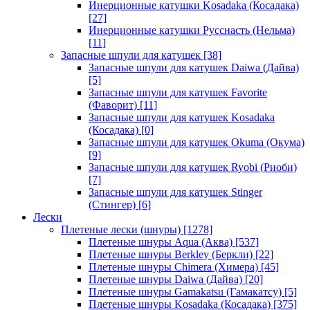
Инерционные катушки Kosadaka (Косадака)
[27]
Инерционные катушки Русснасть (Нельма)
[11]
Запасные шпули для катушек
[38]
Запасные шпули для катушек Daiwa (Дайва)
[5]
Запасные шпули для катушек Favorite
(Фаворит)
[11]
Запасные шпули для катушек Kosadaka
(Косадака)
[0]
Запасные шпули для катушек Okuma (Окума)
[9]
Запасные шпули для катушек Ryobi (Риоби)
[7]
Запасные шпули для катушек Stinger
(Стингер)
[6]
Лески
Плетеные лески (шнуры)
[1278]
Плетеные шнуры Aqua (Аква)
[537]
Плетеные шнуры Berkley (Беркли)
[22]
Плетеные шнуры Chimera (Химера)
[45]
Плетеные шнуры Daiwa (Дайва)
[20]
Плетеные шнуры Gamakatsu (Гамакатсу)
[5]
Плетеные шнуры Kosadaka (Косадака)
[375]