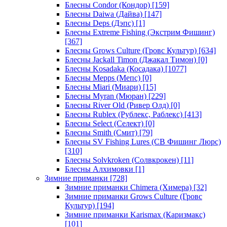
Блесны Condor (Кондор)
[159]
Блесны Daiwa (Дайва)
[147]
Блесны Deps (Дэпс)
[1]
Блесны Extreme Fishing (Экстрим Фишинг)
[367]
Блесны Grows Culture (Гровс Культур)
[634]
Блесны Jackall Timon (Джакал Тимон)
[0]
Блесны Kosadaka (Косадака)
[1077]
Блесны Mepps (Мепс)
[0]
Блесны Miari (Миари)
[15]
Блесны Myran (Мюран)
[229]
Блесны River Old (Ривер Олд)
[0]
Блесны Rublex (Рублекс, Раблекс)
[413]
Блесны Select (Селект)
[0]
Блесны Smith (Смит)
[79]
Блесны SV Fishing Lures (СВ Фишинг Люрс)
[310]
Блесны Solvkroken (Солвкрокен)
[11]
Блесны Алхимовки
[1]
Зимние приманки
[728]
Зимние приманки Chimera (Химера)
[32]
Зимние приманки Grows Culture (Гровс
Культур)
[194]
Зимние приманки Karismax (Каризмакс)
[101]