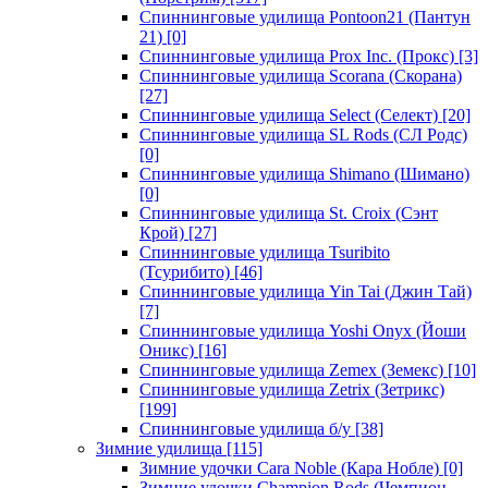
Спиннинговые удилища Pontoon21 (Пантун
21)
[0]
Спиннинговые удилища Prox Inc. (Прокс)
[3]
Спиннинговые удилища Scorana (Скорана)
[27]
Спиннинговые удилища Select (Селект)
[20]
Спиннинговые удилища SL Rods (СЛ Родс)
[0]
Спиннинговые удилища Shimano (Шимано)
[0]
Спиннинговые удилища St. Croix (Сэнт
Крой)
[27]
Спиннинговые удилища Tsuribito
(Тсурибито)
[46]
Спиннинговые удилища Yin Tai (Джин Тай)
[7]
Спиннинговые удилища Yoshi Onyx (Йоши
Оникс)
[16]
Спиннинговые удилища Zemex (Земекс)
[10]
Спиннинговые удилища Zetrix (Зетрикс)
[199]
Спиннинговые удилища б/у
[38]
Зимние удилища
[115]
Зимние удочки Cara Noble (Кара Нобле)
[0]
Зимние удочки Champion Rods (Чемпион