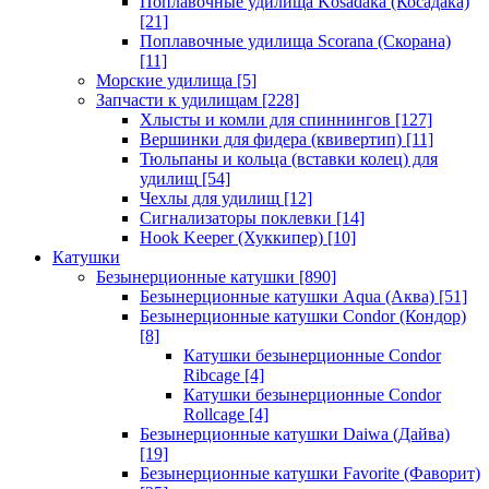
Поплавочные удилища Kosadaka (Косадака)
[21]
Поплавочные удилища Scorana (Скорана)
[11]
Морские удилища
[5]
Запчасти к удилищам
[228]
Хлысты и комли для спиннингов
[127]
Вершинки для фидера (квивертип)
[11]
Тюльпаны и кольца (вставки колец) для
удилищ
[54]
Чехлы для удилищ
[12]
Сигнализаторы поклевки
[14]
Hook Keeper (Хуккипер)
[10]
Катушки
Безынерционные катушки
[890]
Безынерционные катушки Aqua (Аква)
[51]
Безынерционные катушки Condor (Кондор)
[8]
Катушки безынерционные Condor
Ribcage
[4]
Катушки безынерционные Condor
Rollcage
[4]
Безынерционные катушки Daiwa (Дайва)
[19]
Безынерционные катушки Favorite (Фаворит)