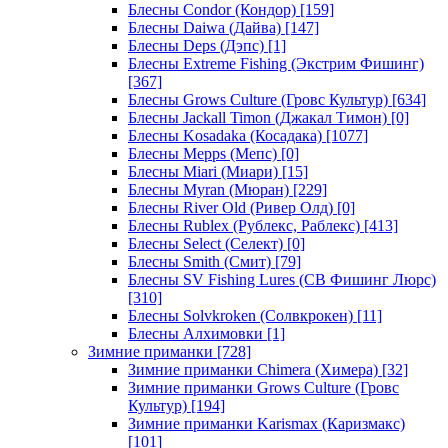
Блесны Condor (Кондор)
[159]
Блесны Daiwa (Дайва)
[147]
Блесны Deps (Дэпс)
[1]
Блесны Extreme Fishing (Экстрим Фишинг)
[367]
Блесны Grows Culture (Гровс Культур)
[634]
Блесны Jackall Timon (Джакал Тимон)
[0]
Блесны Kosadaka (Косадака)
[1077]
Блесны Mepps (Мепс)
[0]
Блесны Miari (Миари)
[15]
Блесны Myran (Мюран)
[229]
Блесны River Old (Ривер Олд)
[0]
Блесны Rublex (Рублекс, Раблекс)
[413]
Блесны Select (Селект)
[0]
Блесны Smith (Смит)
[79]
Блесны SV Fishing Lures (СВ Фишинг Люрс)
[310]
Блесны Solvkroken (Солвкрокен)
[11]
Блесны Алхимовки
[1]
Зимние приманки
[728]
Зимние приманки Chimera (Химера)
[32]
Зимние приманки Grows Culture (Гровс
Культур)
[194]
Зимние приманки Karismax (Каризмакс)
[101]