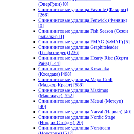
(ЭверГрин)
[0]
Спиннинговые удилища Favorite (Фаворит)
[266]
Спиннинговые удилища Fenwick (Фенвик)
[0]
Спиннинговые удилища Fish Season (Сезон
рыбалки)
[1]
Спиннинговые удилища FMAG (ФМАГ)
[5]
Спиннинговые удилища Graphiteleader
(Графитлидер)
[236]
Спиннинговые удилища Hearty Rise (Херти
Райз)
[144]
Спиннинговые удилища Kosadaka
(Косадака)
[498]
Спиннинговые удилища Major Craft
(Маджор Крафт)
[588]
Спиннинговые удилища Maximus
(Максимус)
[552]
Спиннинговые удилища Metsui (Метсуи)
[40]
Спиннинговые удилища Narval (Нарвал)
[40]
Спиннинговые удилища Nordic Stage
(Нордик Стейдж)
[20]
Спиннинговые удилища Norstream
(Норстрим)
[517]