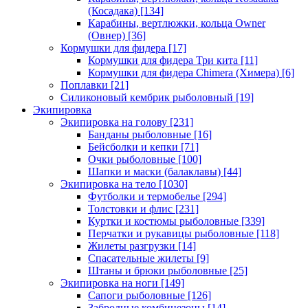
(Косадака)
[134]
Карабины, вертлюжки, кольца Owner
(Овнер)
[36]
Кормушки для фидера
[17]
Кормушки для фидера Три кита
[11]
Кормушки для фидера Chimera (Химера)
[6]
Поплавки
[21]
Силиконовый кембрик рыболовный
[19]
Экипировка
Экипировка на голову
[231]
Банданы рыболовные
[16]
Бейсболки и кепки
[71]
Очки рыболовные
[100]
Шапки и маски (балаклавы)
[44]
Экипировка на тело
[1030]
Футболки и термобелье
[294]
Толстовки и флис
[231]
Куртки и костюмы рыболовные
[339]
Перчатки и рукавицы рыболовные
[118]
Жилеты разгрузки
[14]
Спасательные жилеты
[9]
Штаны и брюки рыболовные
[25]
Экипировка на ноги
[149]
Сапоги рыболовные
[126]
Забродные комбинезоны
[14]