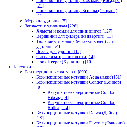
Поплавочные удилища Kosadaka (Косадака)
[21]
Поплавочные удилища Scorana (Скорана)
[11]
Морские удилища
[5]
Запчасти к удилищам
[228]
Хлысты и комли для спиннингов
[127]
Вершинки для фидера (квивертип)
[11]
Тюльпаны и кольца (вставки колец) для
удилищ
[54]
Чехлы для удилищ
[12]
Сигнализаторы поклевки
[14]
Hook Keeper (Хуккипер)
[10]
Катушки
Безынерционные катушки
[890]
Безынерционные катушки Aqua (Аква)
[51]
Безынерционные катушки Condor (Кондор)
[8]
Катушки безынерционные Condor
Ribcage
[4]
Катушки безынерционные Condor
Rollcage
[4]
Безынерционные катушки Daiwa (Дайва)
[19]
Безынерционные катушки Favorite (Фаворит)