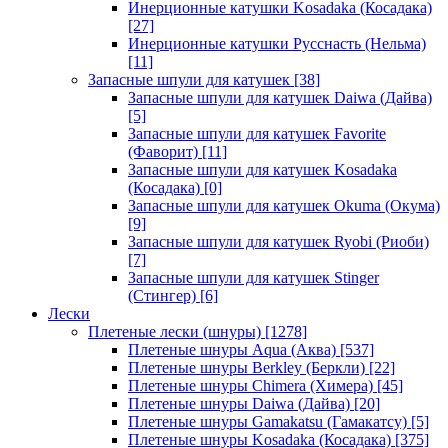
Инерционные катушки Kosadaka (Косадака)
[27]
Инерционные катушки Русснасть (Нельма)
[11]
Запасные шпули для катушек
[38]
Запасные шпули для катушек Daiwa (Дайва)
[5]
Запасные шпули для катушек Favorite
(Фаворит)
[11]
Запасные шпули для катушек Kosadaka
(Косадака)
[0]
Запасные шпули для катушек Okuma (Окума)
[9]
Запасные шпули для катушек Ryobi (Риоби)
[7]
Запасные шпули для катушек Stinger
(Стингер)
[6]
Лески
Плетеные лески (шнуры)
[1278]
Плетеные шнуры Aqua (Аква)
[537]
Плетеные шнуры Berkley (Беркли)
[22]
Плетеные шнуры Chimera (Химера)
[45]
Плетеные шнуры Daiwa (Дайва)
[20]
Плетеные шнуры Gamakatsu (Гамакатсу)
[5]
Плетеные шнуры Kosadaka (Косадака)
[375]