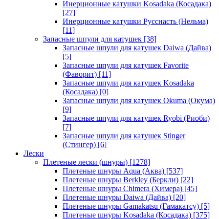
Инерционные катушки Kosadaka (Косадака)
[27]
Инерционные катушки Русснасть (Нельма)
[11]
Запасные шпули для катушек
[38]
Запасные шпули для катушек Daiwa (Дайва)
[5]
Запасные шпули для катушек Favorite
(Фаворит)
[11]
Запасные шпули для катушек Kosadaka
(Косадака)
[0]
Запасные шпули для катушек Okuma (Окума)
[9]
Запасные шпули для катушек Ryobi (Риоби)
[7]
Запасные шпули для катушек Stinger
(Стингер)
[6]
Лески
Плетеные лески (шнуры)
[1278]
Плетеные шнуры Aqua (Аква)
[537]
Плетеные шнуры Berkley (Беркли)
[22]
Плетеные шнуры Chimera (Химера)
[45]
Плетеные шнуры Daiwa (Дайва)
[20]
Плетеные шнуры Gamakatsu (Гамакатсу)
[5]
Плетеные шнуры Kosadaka (Косадака)
[375]