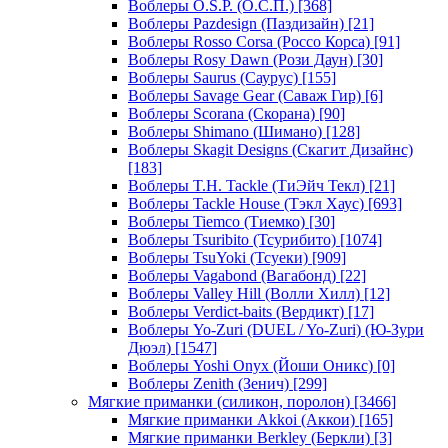
Воблеры O.S.P. (О.С.П.)
[368]
Воблеры Pazdesign (Паздизайн)
[21]
Воблеры Rosso Corsa (Россо Корса)
[91]
Воблеры Rosy Dawn (Рози Даун)
[30]
Воблеры Saurus (Саурус)
[155]
Воблеры Savage Gear (Саваж Гир)
[6]
Воблеры Scorana (Скорана)
[90]
Воблеры Shimano (Шимано)
[128]
Воблеры Skagit Designs (Скагит Дизайнс)
[183]
Воблеры T.H. Tackle (ТиЭйч Текл)
[21]
Воблеры Tackle House (Тэкл Хаус)
[693]
Воблеры Tiemco (Тиемко)
[30]
Воблеры Tsuribito (Тсурибито)
[1074]
Воблеры TsuYoki (Тсуеки)
[909]
Воблеры Vagabond (Вагабонд)
[22]
Воблеры Valley Hill (Волли Хилл)
[12]
Воблеры Verdict-baits (Вердикт)
[17]
Воблеры Yo-Zuri (DUEL / Yo-Zuri) (Ю-Зури
Дюэл)
[1547]
Воблеры Yoshi Onyx (Йоши Оникс)
[0]
Воблеры Zenith (Зенич)
[299]
Мягкие приманки (силикон, поролон)
[3466]
Мягкие приманки Akkoi (Аккои)
[165]
Мягкие приманки Berkley (Беркли)
[3]