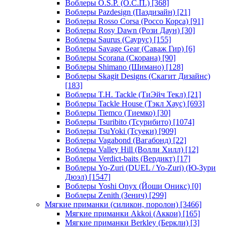
Воблеры O.S.P. (О.С.П.)
[368]
Воблеры Pazdesign (Паздизайн)
[21]
Воблеры Rosso Corsa (Россо Корса)
[91]
Воблеры Rosy Dawn (Рози Даун)
[30]
Воблеры Saurus (Саурус)
[155]
Воблеры Savage Gear (Саваж Гир)
[6]
Воблеры Scorana (Скорана)
[90]
Воблеры Shimano (Шимано)
[128]
Воблеры Skagit Designs (Скагит Дизайнс)
[183]
Воблеры T.H. Tackle (ТиЭйч Текл)
[21]
Воблеры Tackle House (Тэкл Хаус)
[693]
Воблеры Tiemco (Тиемко)
[30]
Воблеры Tsuribito (Тсурибито)
[1074]
Воблеры TsuYoki (Тсуеки)
[909]
Воблеры Vagabond (Вагабонд)
[22]
Воблеры Valley Hill (Волли Хилл)
[12]
Воблеры Verdict-baits (Вердикт)
[17]
Воблеры Yo-Zuri (DUEL / Yo-Zuri) (Ю-Зури
Дюэл)
[1547]
Воблеры Yoshi Onyx (Йоши Оникс)
[0]
Воблеры Zenith (Зенич)
[299]
Мягкие приманки (силикон, поролон)
[3466]
Мягкие приманки Akkoi (Аккои)
[165]
Мягкие приманки Berkley (Беркли)
[3]