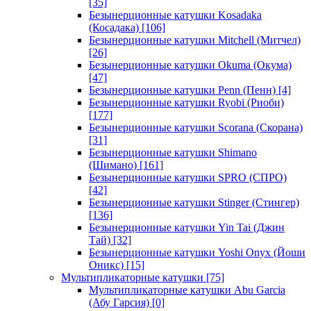
[35]
Безынерционные катушки Kosadaka
(Косадака)
[106]
Безынерционные катушки Mitchell (Митчел)
[26]
Безынерционные катушки Okuma (Окума)
[47]
Безынерционные катушки Penn (Пенн)
[4]
Безынерционные катушки Ryobi (Риоби)
[177]
Безынерционные катушки Scorana (Скорана)
[31]
Безынерционные катушки Shimano
(Шимано)
[161]
Безынерционные катушки SPRO (СПРО)
[42]
Безынерционные катушки Stinger (Стингер)
[136]
Безынерционные катушки Yin Tai (Джин
Тай)
[32]
Безынерционные катушки Yoshi Onyx (Йоши
Оникс)
[15]
Мультипликаторные катушки
[75]
Мультипликаторные катушки Abu Garcia
(Абу Гарсия)
[0]