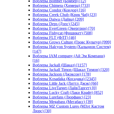
Воблеры Bomber (Бомбер)
[12]
Воблеры Chimera (Химера)
[733]
Воблеры Condor (Кондор)
[16]
Воблеры Creek Chub (Крик Чаб)
[23]
Воблеры Daiwa (Дайва)
[209]
Воблеры Deps (Дэпс)
[245]
Воблеры EverGreen (Эвергрин)
[70]
Воблеры Fishycat (Фишикет)
[508]
Воблеры FLT (ФЛТ)
[46]
Воблеры Grows Culture (Гровс Культур)
[999]
Воблеры Halcyon System (Хальцион Систем)
[147]
Воблеры IAM company (Ай Эм Компани)
[16]
Воблеры Jackall (Шакал)
[1157]
Воблеры Jackall Timon (Шакал Тимон)
[320]
Воблеры Jackson (Джэксон)
[178]
Воблеры Kosadaka (Косадака)
[2345]
Воблеры Little Jack (Литтл Джэк)
[66]
Воблеры LiveTarget (ЛайвТаргет)
[0]
Воблеры Lucky Craft (Лаки Крафт)
[852]
Воблеры Lurefans (Люрфанс)
[23]
Воблеры Megabass (Мегабасс)
[39]
Воблеры MZ Custom Lures (МЗэт Кастом
Люрс)
[30]