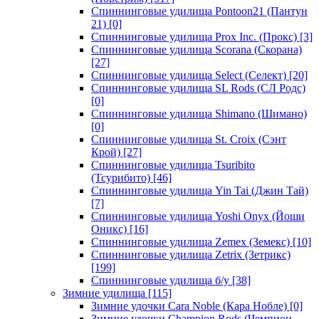
Спиннинговые удилища Pontoon21 (Пантун
21)
[0]
Спиннинговые удилища Prox Inc. (Прокс)
[3]
Спиннинговые удилища Scorana (Скорана)
[27]
Спиннинговые удилища Select (Селект)
[20]
Спиннинговые удилища SL Rods (СЛ Родс)
[0]
Спиннинговые удилища Shimano (Шимано)
[0]
Спиннинговые удилища St. Croix (Сэнт
Крой)
[27]
Спиннинговые удилища Tsuribito
(Тсурибито)
[46]
Спиннинговые удилища Yin Tai (Джин Тай)
[7]
Спиннинговые удилища Yoshi Onyx (Йоши
Оникс)
[16]
Спиннинговые удилища Zemex (Земекс)
[10]
Спиннинговые удилища Zetrix (Зетрикс)
[199]
Спиннинговые удилища б/у
[38]
Зимние удилища
[115]
Зимние удочки Cara Noble (Кара Нобле)
[0]
Зимние удочки Champion Rods (Чемпион