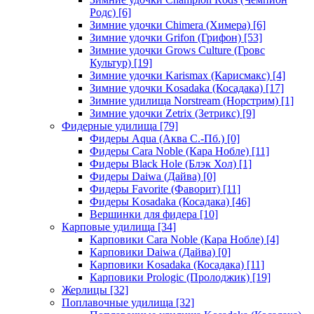
Родс)
[6]
Зимние удочки Chimera (Химера)
[6]
Зимние удочки Grifon (Грифон)
[53]
Зимние удочки Grows Culture (Гровс
Культур)
[19]
Зимние удочки Karismax (Карисмакс)
[4]
Зимние удочки Kosadaka (Косадака)
[17]
Зимние удилища Norstream (Норстрим)
[1]
Зимние удочки Zetrix (Зетрикс)
[9]
Фидерные удилища
[79]
Фидеры Aqua (Аква С.-Пб.)
[0]
Фидеры Cara Noble (Кара Нобле)
[11]
Фидеры Black Hole (Блэк Хол)
[1]
Фидеры Daiwa (Дайва)
[0]
Фидеры Favorite (Фаворит)
[11]
Фидеры Kosadaka (Косадака)
[46]
Вершинки для фидера
[10]
Карповые удилища
[34]
Карповики Cara Noble (Кара Нобле)
[4]
Карповики Daiwa (Дайва)
[0]
Карповики Kosadaka (Косадака)
[11]
Карповики Prologic (Пролоджик)
[19]
Жерлицы
[32]
Поплавочные удилища
[32]