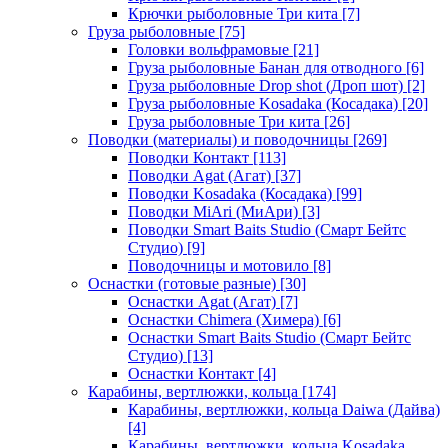
Крючки рыболовные Три кита
[7]
Груза рыболовные
[75]
Головки вольфрамовые
[21]
Груза рыболовные Банан для отводного
[6]
Груза рыболовные Drop shot (Дроп шот)
[2]
Груза рыболовные Kosadaka (Косадака)
[20]
Груза рыболовные Три кита
[26]
Поводки (материалы) и поводочницы
[269]
Поводки Контакт
[113]
Поводки Agat (Агат)
[37]
Поводки Kosadaka (Косадака)
[99]
Поводки MiAri (МиАри)
[3]
Поводки Smart Baits Studio (Смарт Бейтс
Студио)
[9]
Поводочницы и мотовило
[8]
Оснастки (готовые разные)
[30]
Оснастки Agat (Агат)
[7]
Оснастки Chimera (Химера)
[6]
Оснастки Smart Baits Studio (Смарт Бейтс
Студио)
[13]
Оснастки Контакт
[4]
Карабины, вертлюжки, кольца
[174]
Карабины, вертлюжки, кольца Daiwa (Дайва)
[4]
Карабины, вертлюжки, кольца Kosadaka