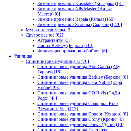
Зимние приманки Kosadaka (Косадака)
[81]
Зимние приманки Nils Master (Нильс
Мастер)
[0]
Зимние приманки Rapala (Рапала)
[50]
Зимние приманки Scorana (Скорана)
[270]
Мушки и стримеры
[9]
Другое разное
[62]
Аттрактанты
[37]
Пасты Berkley (Беркли)
[19]
Фиксаторы приманок и бойлов
[6]
Удилища
Спиннинговые удилища
[3476]
Спиннинговые удилища Abu Garcia (Абу
Гарсия)
[16]
Спиннинговые удилища Berkley (Беркли)
[0]
Спиннинговые удилища Cara Noble (Кара
Нобле)
[93]
Спиннинговые удилища CD Rods (СиДи
Родс)
[44]
Спиннинговые удилища Champion Rods
(Чемпион Родс)
[15]
Спиннинговые удилища Condor (Кондор)
[8]
Спиннинговые удилища Crony (Крони)
[0]
Спиннинговые удилища Daiwa (Дайва)
[0]
Спиннинговые удилища EverGreen