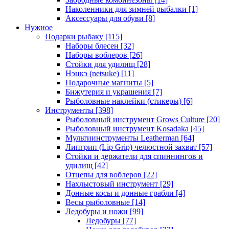
Наколенники для зимней рыбалки
[1]
Аксессуары для обуви
[8]
Нужное
Подарки рыбаку
[115]
Наборы блесен
[32]
Наборы воблеров
[26]
Стойки для удилищ
[28]
Нэцкэ (netsuke)
[11]
Подарочные магниты
[5]
Бижутерия и украшения
[7]
Рыболовные наклейки (стикеры)
[6]
Инструменты
[398]
Рыболовный инструмент Grows Culture
[20]
Рыболовный инструмент Kosadaka
[45]
Мультиинструменты Leatherman
[64]
Липгрип (Lip Grip) челюстной захват
[57]
Стойки и держатели для спиннингов и
удилищ
[42]
Отцепы для воблеров
[22]
Нахлыстовый инструмент
[29]
Донные косы и донные грабли
[4]
Весы рыболовные
[14]
Ледобуры и ножи
[99]
Ледобуры
[77]