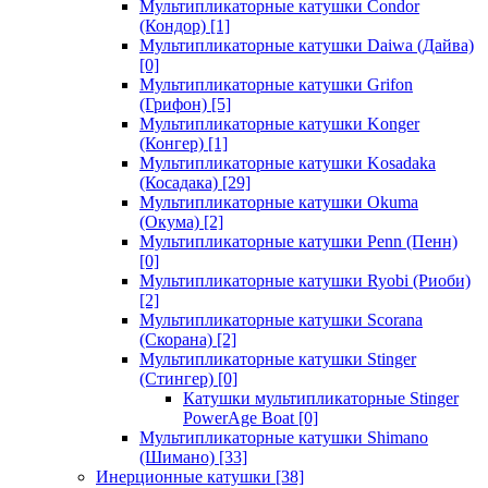
Мультипликаторные катушки Condor
(Кондор)
[1]
Мультипликаторные катушки Daiwa (Дайва)
[0]
Мультипликаторные катушки Grifon
(Грифон)
[5]
Мультипликаторные катушки Konger
(Конгер)
[1]
Мультипликаторные катушки Kosadaka
(Косадака)
[29]
Мультипликаторные катушки Okuma
(Окума)
[2]
Мультипликаторные катушки Penn (Пенн)
[0]
Мультипликаторные катушки Ryobi (Риоби)
[2]
Мультипликаторные катушки Scorana
(Скорана)
[2]
Мультипликаторные катушки Stinger
(Стингер)
[0]
Катушки мультипликаторные Stinger
PowerAge Boat
[0]
Мультипликаторные катушки Shimano
(Шимано)
[33]
Инерционные катушки
[38]