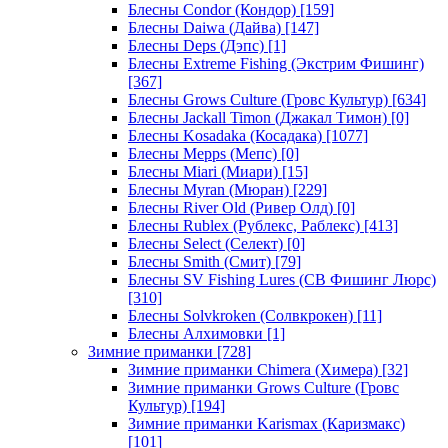
Блесны Condor (Кондор)
[159]
Блесны Daiwa (Дайва)
[147]
Блесны Deps (Дэпс)
[1]
Блесны Extreme Fishing (Экстрим Фишинг)
[367]
Блесны Grows Culture (Гровс Культур)
[634]
Блесны Jackall Timon (Джакал Тимон)
[0]
Блесны Kosadaka (Косадака)
[1077]
Блесны Mepps (Мепс)
[0]
Блесны Miari (Миари)
[15]
Блесны Myran (Мюран)
[229]
Блесны River Old (Ривер Олд)
[0]
Блесны Rublex (Рублекс, Раблекс)
[413]
Блесны Select (Селект)
[0]
Блесны Smith (Смит)
[79]
Блесны SV Fishing Lures (СВ Фишинг Люрс)
[310]
Блесны Solvkroken (Солвкрокен)
[11]
Блесны Алхимовки
[1]
Зимние приманки
[728]
Зимние приманки Chimera (Химера)
[32]
Зимние приманки Grows Culture (Гровс
Культур)
[194]
Зимние приманки Karismax (Каризмакс)
[101]