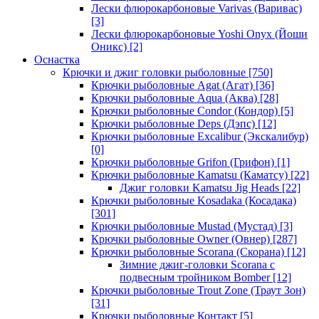
Лески флюрокарбоновые Varivas (Варивас)
[3]
Лески флюрокарбоновые Yoshi Onyx (Йоши
Оникс)
[2]
Оснастка
Крючки и джиг головки рыболовные
[750]
Крючки рыболовные Agat (Агат)
[36]
Крючки рыболовные Aqua (Аква)
[28]
Крючки рыболовные Condor (Кондор)
[5]
Крючки рыболовные Deps (Дэпс)
[12]
Крючки рыболовные Excalibur (Экскалибур)
[0]
Крючки рыболовные Grifon (Грифон)
[1]
Крючки рыболовные Kamatsu (Каматсу)
[22]
Джиг головки Kamatsu Jig Heads
[22]
Крючки рыболовные Kosadaka (Косадака)
[301]
Крючки рыболовные Mustad (Мустад)
[3]
Крючки рыболовные Owner (Овнер)
[287]
Крючки рыболовные Scorana (Скорана)
[12]
Зимние джиг-головки Scorana с
подвесным тройником Bomber
[12]
Крючки рыболовные Trout Zone (Траут Зон)
[31]
Крючки рыболовные Контакт
[5]