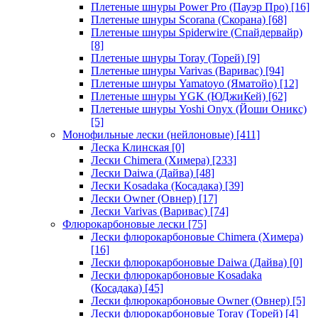
Плетеные шнуры Power Pro (Пауэр Про)
[16]
Плетеные шнуры Scorana (Скорана)
[68]
Плетеные шнуры Spiderwire (Спайдервайр)
[8]
Плетеные шнуры Toray (Торей)
[9]
Плетеные шнуры Varivas (Варивас)
[94]
Плетеные шнуры Yamatoyo (Яматойо)
[12]
Плетеные шнуры YGK (ЮДжиКей)
[62]
Плетеные шнуры Yoshi Onyx (Йоши Оникс)
[5]
Монофильные лески (нейлоновые)
[411]
Леска Клинская
[0]
Лески Chimera (Химера)
[233]
Лески Daiwa (Дайва)
[48]
Лески Kosadaka (Косадака)
[39]
Лески Owner (Овнер)
[17]
Лески Varivas (Варивас)
[74]
Флюрокарбоновые лески
[75]
Лески флюрокарбоновые Chimera (Химера)
[16]
Лески флюрокарбоновые Daiwa (Дайва)
[0]
Лески флюрокарбоновые Kosadaka
(Косадака)
[45]
Лески флюрокарбоновые Owner (Овнер)
[5]
Лески флюрокарбоновые Toray (Торей)
[4]