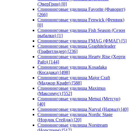
(ЭверГрин)
[0]
Спиннинговые удилища Favorite (Фаворит)
[266]
Спиннинговые удилища Fenwick (Фенвик)
[0]
Спиннинговые удилища Fish Season (Сезон
рыбалки)
[1]
Спиннинговые удилища FMAG (ФМАГ)
[5]
Спиннинговые удилища Graphiteleader
(Графитлидер)
[236]
Спиннинговые удилища Hearty Rise (Херти
Райз)
[144]
Спиннинговые удилища Kosadaka
(Косадака)
[498]
Спиннинговые удилища Major Craft
(Маджор Крафт)
[588]
Спиннинговые удилища Maximus
(Максимус)
[552]
Спиннинговые удилища Metsui (Метсуи)
[40]
Спиннинговые удилища Narval (Нарвал)
[40]
Спиннинговые удилища Nordic Stage
(Нордик Стейдж)
[20]
Спиннинговые удилища Norstream
(Норстрим)
[517]