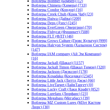
Воблеры Bomber (Бомбер)
[12]
Воблеры Chimera (Химера)
[733]
Воблеры Condor (Кондор)
[16]
Воблеры Creek Chub (Крик Чаб)
[23]
Воблеры Daiwa (Дайва)
[209]
Воблеры Deps (Дэпс)
[245]
Воблеры EverGreen (Эвергрин)
[70]
Воблеры Fishycat (Фишикет)
[508]
Воблеры FLT (ФЛТ)
[46]
Воблеры Grows Culture (Гровс Культур)
[999]
Воблеры Halcyon System (Хальцион Систем)
[147]
Воблеры IAM company (Ай Эм Компани)
[16]
Воблеры Jackall (Шакал)
[1157]
Воблеры Jackall Timon (Шакал Тимон)
[320]
Воблеры Jackson (Джэксон)
[178]
Воблеры Kosadaka (Косадака)
[2345]
Воблеры Little Jack (Литтл Джэк)
[66]
Воблеры LiveTarget (ЛайвТаргет)
[0]
Воблеры Lucky Craft (Лаки Крафт)
[852]
Воблеры Lurefans (Люрфанс)
[23]
Воблеры Megabass (Мегабасс)
[39]
Воблеры MZ Custom Lures (МЗэт Кастом
Люрс)
[30]