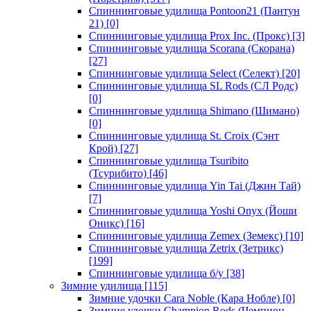
Спиннинговые удилища Pontoon21 (Пантун
21)
[0]
Спиннинговые удилища Prox Inc. (Прокс)
[3]
Спиннинговые удилища Scorana (Скорана)
[27]
Спиннинговые удилища Select (Селект)
[20]
Спиннинговые удилища SL Rods (СЛ Родс)
[0]
Спиннинговые удилища Shimano (Шимано)
[0]
Спиннинговые удилища St. Croix (Сэнт
Крой)
[27]
Спиннинговые удилища Tsuribito
(Тсурибито)
[46]
Спиннинговые удилища Yin Tai (Джин Тай)
[7]
Спиннинговые удилища Yoshi Onyx (Йоши
Оникс)
[16]
Спиннинговые удилища Zemex (Земекс)
[10]
Спиннинговые удилища Zetrix (Зетрикс)
[199]
Спиннинговые удилища б/у
[38]
Зимние удилища
[115]
Зимние удочки Cara Noble (Кара Нобле)
[0]
Зимние удочки Champion Rods (Чемпион