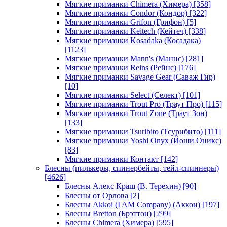
Мягкие приманки Chimera (Химера)
[358]
Мягкие приманки Condor (Кондор)
[322]
Мягкие приманки Grifon (Грифон)
[5]
Мягкие приманки Keitech (Кейтеч)
[338]
Мягкие приманки Kosadaka (Косадака)
[1123]
Мягкие приманки Mann's (Маннс)
[281]
Мягкие приманки Reins (Рейнс)
[176]
Мягкие приманки Savage Gear (Саваж Гир)
[10]
Мягкие приманки Select (Селект)
[101]
Мягкие приманки Trout Pro (Траут Про)
[115]
Мягкие приманки Trout Zone (Траут Зон)
[133]
Мягкие приманки Tsuribito (Тсурибито)
[111]
Мягкие приманки Yoshi Onyx (Йоши Оникс)
[83]
Мягкие приманки Контакт
[142]
Блесны (пилькеры, спинербейты, тейл-спиннеры)
[4626]
Блесны Алекс Краш (В. Терехин)
[90]
Блесны от Орлова
[2]
Блесны Akkoi (I AM Company) (Аккои)
[197]
Блесны Bretton (Брэттон)
[299]
Блесны Chimera (Химера)
[595]