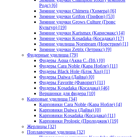
Родс)
[6]
Зимние удочки Chimera (Химера)
[6]
Зимние удочки Grifon (Грифон)
[53]
Зимние удочки Grows Culture (Гровс
Культур)
[19]
Зимние удочки Karismax (Карисмакс)
[4]
Зимние удочки Kosadaka (Косадака)
[17]
Зимние удилища Norstream (Норстрим)
[1]
Зимние удочки Zetrix (Зетрикс)
[9]
Фидерные удилища
[79]
Фидеры Aqua (Аква С.-Пб.)
[0]
Фидеры Cara Noble (Кара Нобле)
[11]
Фидеры Black Hole (Блэк Хол)
[1]
Фидеры Daiwa (Дайва)
[0]
Фидеры Favorite (Фаворит)
[11]
Фидеры Kosadaka (Косадака)
[46]
Вершинки для фидера
[10]
Карповые удилища
[34]
Карповики Cara Noble (Кара Нобле)
[4]
Карповики Daiwa (Дайва)
[0]
Карповики Kosadaka (Косадака)
[11]
Карповики Prologic (Пролоджик)
[19]
Жерлицы
[32]
Поплавочные удилища
[32]