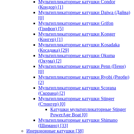
Мультипликаторные катушки Condor
(Кондор)
[1]
Мультипликаторные катушки Daiwa (Дайва)
[0]
Мультипликаторные катушки Grifon
(Грифон)
[5]
Мультипликаторные катушки Konger
(Конгер)
[1]
Мультипликаторные катушки Kosadaka
(Косадака)
[29]
Мультипликаторные катушки Okuma
(Окума)
[2]
Мультипликаторные катушки Penn (Пенн)
[0]
Мультипликаторные катушки Ryobi (Риоби)
[2]
Мультипликаторные катушки Scorana
(Скорана)
[2]
Мультипликаторные катушки Stinger
(Стингер)
[0]
Катушки мультипликаторные Stinger
PowerAge Boat
[0]
Мультипликаторные катушки Shimano
(Шимано)
[33]
Инерционные катушки
[38]