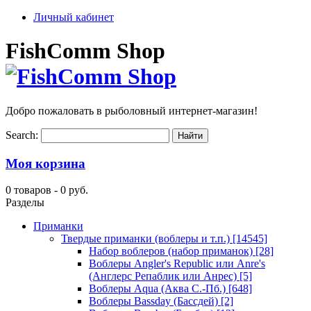
Личный кабинет
FishComm Shop
Добро пожаловать в рыболовный интернет-магазин!
Search:
Моя корзина
0 товаров -
0 руб.
Разделы
Приманки
Твердые приманки (воблеры и т.п.)
[14545]
Набор воблеров (набор приманок)
[28]
Воблеры Angler's Republic или Anre's
(Англерс Репаблик или Анрес)
[5]
Воблеры Aqua (Аква С.-Пб.)
[648]
Воблеры Bassday (Бассдей)
[2]