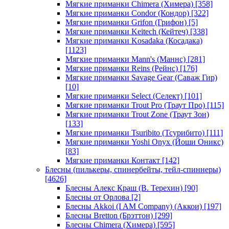
Мягкие приманки Chimera (Химера)
[358]
Мягкие приманки Condor (Кондор)
[322]
Мягкие приманки Grifon (Грифон)
[5]
Мягкие приманки Keitech (Кейтеч)
[338]
Мягкие приманки Kosadaka (Косадака)
[1123]
Мягкие приманки Mann's (Маннс)
[281]
Мягкие приманки Reins (Рейнс)
[176]
Мягкие приманки Savage Gear (Саваж Гир)
[10]
Мягкие приманки Select (Селект)
[101]
Мягкие приманки Trout Pro (Траут Про)
[115]
Мягкие приманки Trout Zone (Траут Зон)
[133]
Мягкие приманки Tsuribito (Тсурибито)
[111]
Мягкие приманки Yoshi Onyx (Йоши Оникс)
[83]
Мягкие приманки Контакт
[142]
Блесны (пилькеры, спинербейты, тейл-спиннеры)
[4626]
Блесны Алекс Краш (В. Терехин)
[90]
Блесны от Орлова
[2]
Блесны Akkoi (I AM Company) (Аккои)
[197]
Блесны Bretton (Брэттон)
[299]
Блесны Chimera (Химера)
[595]