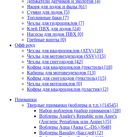
Держатели датчиков и эхолотов
[4]
Якоря для лодок и фалы
[61]
Сумки для лодок
[5]
Топливные баки
[7]
Чехлы для гидроциклов
[7]
Клей ПВХ для лодок
[24]
Насосы для лодок ПВХ
[0]
Гребные винты
[0]
Офф роуд
Чехлы для квадроциклов (ATV)
[20]
Чехлы для мотовездеходов (SSV)
[15]
Чехлы для снегоходов
[42]
Кофры для квадроциклов (текстиль)
[18]
Кабины для мотовездеходов
[13]
Кофры для снегоходов (текстиль)
[15]
Чехлы для мотоциклов
[0]
Кофры для квадроциклов (пластик)
[2]
Приманки
Твердые приманки (воблеры и т.п.)
[14545]
Набор воблеров (набор приманок)
[28]
Воблеры Angler's Republic или Anre's
(Англерс Репаблик или Анрес)
[5]
Воблеры Aqua (Аква С.-Пб.)
[648]
Воблеры Bassday (Бассдей)
[2]