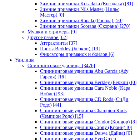
Зимние приманки Kosadaka (Косадака)
[81]
Зимние приманки Nils Master (Нильс
Мастер)
[0]
Зимние приманки Rapala (Рапала)
[50]
Зимние приманки Scorana (Скорана)
[270]
Мушки и стримеры
[9]
Другое разное
[62]
Аттрактанты
[37]
Пасты Berkley (Беркли)
[19]
Фиксаторы приманок и бойлов
[6]
Удилища
Спиннинговые удилища
[3476]
Спиннинговые удилища Abu Garcia (Абу
Гарсия)
[16]
Спиннинговые удилища Berkley (Беркли)
[0]
Спиннинговые удилища Cara Noble (Кара
Нобле)
[93]
Спиннинговые удилища CD Rods (СиДи
Родс)
[44]
Спиннинговые удилища Champion Rods
(Чемпион Родс)
[15]
Спиннинговые удилища Condor (Кондор)
[8]
Спиннинговые удилища Crony (Крони)
[0]
Спиннинговые удилища Daiwa (Дайва)
[0]
Спиннинговые удилища EverGreen