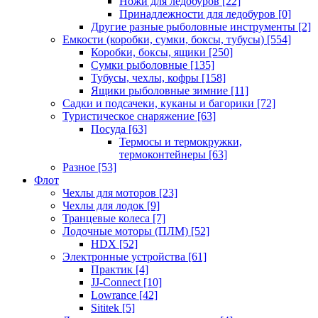
Ножи для ледобуров
[22]
Принадлежности для ледобуров
[0]
Другие разные рыболовные инструменты
[2]
Емкости (коробки, сумки, боксы, тубусы)
[554]
Коробки, боксы, ящики
[250]
Сумки рыболовные
[135]
Тубусы, чехлы, кофры
[158]
Ящики рыболовные зимние
[11]
Садки и подсачеки, куканы и багорики
[72]
Туристическое снаряжение
[63]
Посуда
[63]
Термосы и термокружки,
термоконтейнеры
[63]
Разное
[53]
Флот
Чехлы для моторов
[23]
Чехлы для лодок
[9]
Транцевые колеса
[7]
Лодочные моторы (ПЛМ)
[52]
HDX
[52]
Электронные устройства
[61]
Практик
[4]
JJ-Connect
[10]
Lowrance
[42]
Sititek
[5]