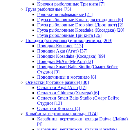
Крючки рыболовные Три кита
[7]
Груза рыболовные
[75]
Головки вольфрамовые
[21]
Груза рыболовные Банан для отводного
[6]
Груза рыболовные Drop shot (Дроп шот)
[2]
Груза рыболовные Kosadaka (Косадака)
[20]
Груза рыболовные Три кита
[26]
Поводки (материалы) и поводочницы
[269]
Поводки Контакт
[113]
Поводки Agat (Агат)
[37]
Поводки Kosadaka (Косадака)
[99]
Поводки MiAri (МиАри)
[3]
Поводки Smart Baits Studio (Смарт Бейтс
Студио)
[9]
Поводочницы и мотовило
[8]
Оснастки (готовые разные)
[30]
Оснастки Agat (Агат)
[7]
Оснастки Chimera (Химера)
[6]
Оснастки Smart Baits Studio (Смарт Бейтс
Студио)
[13]
Оснастки Контакт
[4]
Карабины, вертлюжки, кольца
[174]
Карабины, вертлюжки, кольца Daiwa (Дайва)
[4]
Карабины, вертлюжки, кольца Kosadaka