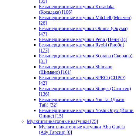
[35]
Безынерционные катушки Kosadaka
(Косадака)
[106]
Безынерционные катушки Mitchell (Митчел)
[26]
Безынерционные катушки Okuma (Окума)
[47]
Безынерционные катушки Penn (Пенн)
[4]
Безынерционные катушки Ryobi (Риоби)
[177]
Безынерционные катушки Scorana (Скорана)
[31]
Безынерционные катушки Shimano
(Шимано)
[161]
Безынерционные катушки SPRO (СПРО)
[42]
Безынерционные катушки Stinger (Стингер)
[136]
Безынерционные катушки Yin Tai (Джин
Тай)
[32]
Безынерционные катушки Yoshi Onyx (Йоши
Оникс)
[15]
Мультипликаторные катушки
[75]
Мультипликаторные катушки Abu Garcia
(Абу Гарсия)
[0]