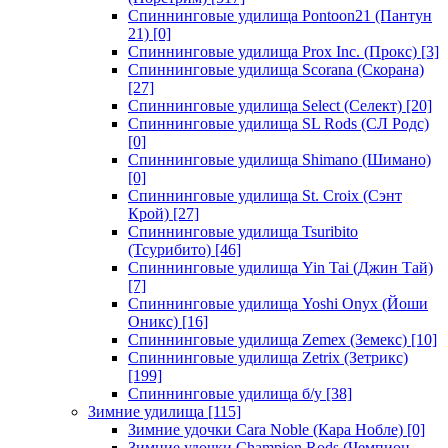
Спиннинговые удилища Pontoon21 (Пантун
21)
[0]
Спиннинговые удилища Prox Inc. (Прокс)
[3]
Спиннинговые удилища Scorana (Скорана)
[27]
Спиннинговые удилища Select (Селект)
[20]
Спиннинговые удилища SL Rods (СЛ Родс)
[0]
Спиннинговые удилища Shimano (Шимано)
[0]
Спиннинговые удилища St. Croix (Сэнт
Крой)
[27]
Спиннинговые удилища Tsuribito
(Тсурибито)
[46]
Спиннинговые удилища Yin Tai (Джин Тай)
[7]
Спиннинговые удилища Yoshi Onyx (Йоши
Оникс)
[16]
Спиннинговые удилища Zemex (Земекс)
[10]
Спиннинговые удилища Zetrix (Зетрикс)
[199]
Спиннинговые удилища б/у
[38]
Зимние удилища
[115]
Зимние удочки Cara Noble (Кара Нобле)
[0]
Зимние удочки Champion Rods (Чемпион