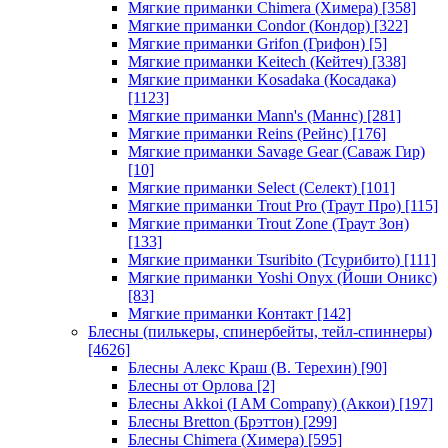
Мягкие приманки Chimera (Химера)
[358]
Мягкие приманки Condor (Кондор)
[322]
Мягкие приманки Grifon (Грифон)
[5]
Мягкие приманки Keitech (Кейтеч)
[338]
Мягкие приманки Kosadaka (Косадака)
[1123]
Мягкие приманки Mann's (Маннс)
[281]
Мягкие приманки Reins (Рейнс)
[176]
Мягкие приманки Savage Gear (Саваж Гир)
[10]
Мягкие приманки Select (Селект)
[101]
Мягкие приманки Trout Pro (Траут Про)
[115]
Мягкие приманки Trout Zone (Траут Зон)
[133]
Мягкие приманки Tsuribito (Тсурибито)
[111]
Мягкие приманки Yoshi Onyx (Йоши Оникс)
[83]
Мягкие приманки Контакт
[142]
Блесны (пилькеры, спинербейты, тейл-спиннеры)
[4626]
Блесны Алекс Краш (В. Терехин)
[90]
Блесны от Орлова
[2]
Блесны Akkoi (I AM Company) (Аккои)
[197]
Блесны Bretton (Брэттон)
[299]
Блесны Chimera (Химера)
[595]