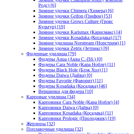
Родс)
[6]
Зимние удочки Chimera (Химера)
[6]
Зимние удочки Grifon (Грифон)
[53]
Зимние удочки Grows Culture (Гровс
Культур)
[19]
Зимние удочки Karismax (Карисмакс)
[4]
Зимние удочки Kosadaka (Косадака)
[17]
Зимние удилища Norstream (Норстрим)
[1]
Зимние удочки Zetrix (Зетрикс)
[9]
Фидерные удилища
[79]
Фидеры Aqua (Аква С.-Пб.)
[0]
Фидеры Cara Noble (Кара Нобле)
[11]
Фидеры Black Hole (Блэк Хол)
[1]
Фидеры Daiwa (Дайва)
[0]
Фидеры Favorite (Фаворит)
[11]
Фидеры Kosadaka (Косадака)
[46]
Вершинки для фидера
[10]
Карповые удилища
[34]
Карповики Cara Noble (Кара Нобле)
[4]
Карповики Daiwa (Дайва)
[0]
Карповики Kosadaka (Косадака)
[11]
Карповики Prologic (Пролоджик)
[19]
Жерлицы
[32]
Поплавочные удилища
[32]