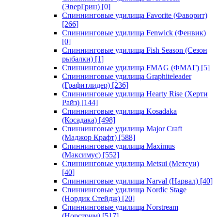
(ЭверГрин)
[0]
Спиннинговые удилища Favorite (Фаворит)
[266]
Спиннинговые удилища Fenwick (Фенвик)
[0]
Спиннинговые удилища Fish Season (Сезон
рыбалки)
[1]
Спиннинговые удилища FMAG (ФМАГ)
[5]
Спиннинговые удилища Graphiteleader
(Графитлидер)
[236]
Спиннинговые удилища Hearty Rise (Херти
Райз)
[144]
Спиннинговые удилища Kosadaka
(Косадака)
[498]
Спиннинговые удилища Major Craft
(Маджор Крафт)
[588]
Спиннинговые удилища Maximus
(Максимус)
[552]
Спиннинговые удилища Metsui (Метсуи)
[40]
Спиннинговые удилища Narval (Нарвал)
[40]
Спиннинговые удилища Nordic Stage
(Нордик Стейдж)
[20]
Спиннинговые удилища Norstream
(Норстрим)
[517]