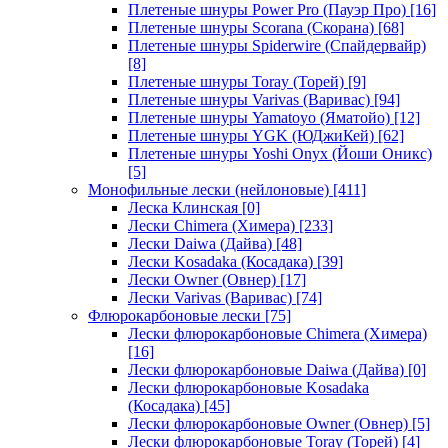
Плетеные шнуры Power Pro (Пауэр Про)
[16]
Плетеные шнуры Scorana (Скорана)
[68]
Плетеные шнуры Spiderwire (Спайдервайр)
[8]
Плетеные шнуры Toray (Торей)
[9]
Плетеные шнуры Varivas (Варивас)
[94]
Плетеные шнуры Yamatoyo (Яматойо)
[12]
Плетеные шнуры YGK (ЮДжиКей)
[62]
Плетеные шнуры Yoshi Onyx (Йоши Оникс)
[5]
Монофильные лески (нейлоновые)
[411]
Леска Клинская
[0]
Лески Chimera (Химера)
[233]
Лески Daiwa (Дайва)
[48]
Лески Kosadaka (Косадака)
[39]
Лески Owner (Овнер)
[17]
Лески Varivas (Варивас)
[74]
Флюрокарбоновые лески
[75]
Лески флюрокарбоновые Chimera (Химера)
[16]
Лески флюрокарбоновые Daiwa (Дайва)
[0]
Лески флюрокарбоновые Kosadaka
(Косадака)
[45]
Лески флюрокарбоновые Owner (Овнер)
[5]
Лески флюрокарбоновые Toray (Торей)
[4]