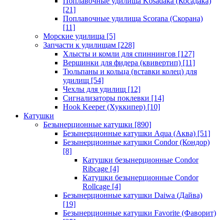
Поплавочные удилища Kosadaka (Косадака)
[21]
Поплавочные удилища Scorana (Скорана)
[11]
Морские удилища
[5]
Запчасти к удилищам
[228]
Хлысты и комли для спиннингов
[127]
Вершинки для фидера (квивертип)
[11]
Тюльпаны и кольца (вставки колец) для
удилищ
[54]
Чехлы для удилищ
[12]
Сигнализаторы поклевки
[14]
Hook Keeper (Хуккипер)
[10]
Катушки
Безынерционные катушки
[890]
Безынерционные катушки Aqua (Аква)
[51]
Безынерционные катушки Condor (Кондор)
[8]
Катушки безынерционные Condor
Ribcage
[4]
Катушки безынерционные Condor
Rollcage
[4]
Безынерционные катушки Daiwa (Дайва)
[19]
Безынерционные катушки Favorite (Фаворит)