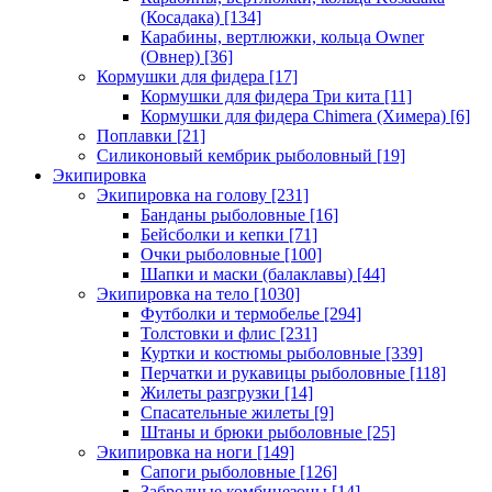
(Косадака)
[134]
Карабины, вертлюжки, кольца Owner
(Овнер)
[36]
Кормушки для фидера
[17]
Кормушки для фидера Три кита
[11]
Кормушки для фидера Chimera (Химера)
[6]
Поплавки
[21]
Силиконовый кембрик рыболовный
[19]
Экипировка
Экипировка на голову
[231]
Банданы рыболовные
[16]
Бейсболки и кепки
[71]
Очки рыболовные
[100]
Шапки и маски (балаклавы)
[44]
Экипировка на тело
[1030]
Футболки и термобелье
[294]
Толстовки и флис
[231]
Куртки и костюмы рыболовные
[339]
Перчатки и рукавицы рыболовные
[118]
Жилеты разгрузки
[14]
Спасательные жилеты
[9]
Штаны и брюки рыболовные
[25]
Экипировка на ноги
[149]
Сапоги рыболовные
[126]
Забродные комбинезоны
[14]