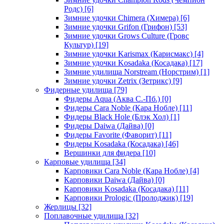
Родс)
[6]
Зимние удочки Chimera (Химера)
[6]
Зимние удочки Grifon (Грифон)
[53]
Зимние удочки Grows Culture (Гровс
Культур)
[19]
Зимние удочки Karismax (Карисмакс)
[4]
Зимние удочки Kosadaka (Косадака)
[17]
Зимние удилища Norstream (Норстрим)
[1]
Зимние удочки Zetrix (Зетрикс)
[9]
Фидерные удилища
[79]
Фидеры Aqua (Аква С.-Пб.)
[0]
Фидеры Cara Noble (Кара Нобле)
[11]
Фидеры Black Hole (Блэк Хол)
[1]
Фидеры Daiwa (Дайва)
[0]
Фидеры Favorite (Фаворит)
[11]
Фидеры Kosadaka (Косадака)
[46]
Вершинки для фидера
[10]
Карповые удилища
[34]
Карповики Cara Noble (Кара Нобле)
[4]
Карповики Daiwa (Дайва)
[0]
Карповики Kosadaka (Косадака)
[11]
Карповики Prologic (Пролоджик)
[19]
Жерлицы
[32]
Поплавочные удилища
[32]