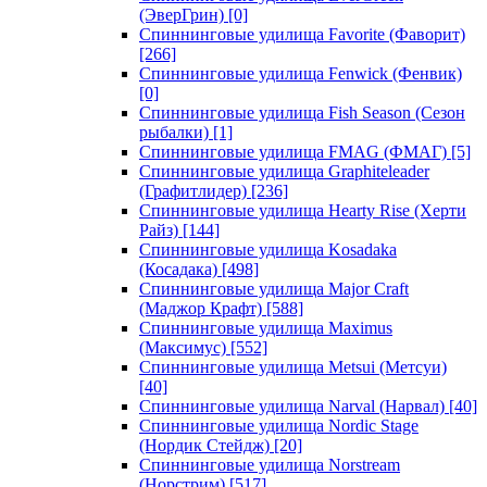
(ЭверГрин)
[0]
Спиннинговые удилища Favorite (Фаворит)
[266]
Спиннинговые удилища Fenwick (Фенвик)
[0]
Спиннинговые удилища Fish Season (Сезон
рыбалки)
[1]
Спиннинговые удилища FMAG (ФМАГ)
[5]
Спиннинговые удилища Graphiteleader
(Графитлидер)
[236]
Спиннинговые удилища Hearty Rise (Херти
Райз)
[144]
Спиннинговые удилища Kosadaka
(Косадака)
[498]
Спиннинговые удилища Major Craft
(Маджор Крафт)
[588]
Спиннинговые удилища Maximus
(Максимус)
[552]
Спиннинговые удилища Metsui (Метсуи)
[40]
Спиннинговые удилища Narval (Нарвал)
[40]
Спиннинговые удилища Nordic Stage
(Нордик Стейдж)
[20]
Спиннинговые удилища Norstream
(Норстрим)
[517]