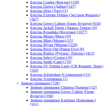
Блесны Condor (Кондор)
[159]
Блесны Daiwa (Дайва)
[147]
Блесны Deps (Дэпс)
[1]
Блесны Extreme Fishing (Экстрим Фишинг)
[367]
Блесны Grows Culture (Гровс Культур)
[634]
Блесны Jackall Timon (Джакал Тимон)
[0]
Блесны Kosadaka (Косадака)
[1077]
Блесны Mepps (Мепс)
[0]
Блесны Miari (Миари)
[15]
Блесны Myran (Мюран)
[229]
Блесны River Old (Ривер Олд)
[0]
Блесны Rublex (Рублекс, Раблекс)
[413]
Блесны Select (Селект)
[0]
Блесны Smith (Смит)
[79]
Блесны SV Fishing Lures (СВ Фишинг Люрс)
[310]
Блесны Solvkroken (Солвкрокен)
[11]
Блесны Алхимовки
[1]
Зимние приманки
[728]
Зимние приманки Chimera (Химера)
[32]
Зимние приманки Grows Culture (Гровс
Культур)
[194]
Зимние приманки Karismax (Каризмакс)
[101]