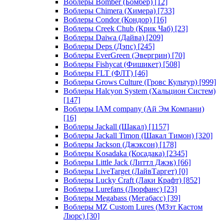
Воблеры Bomber (Бомбер)
[12]
Воблеры Chimera (Химера)
[733]
Воблеры Condor (Кондор)
[16]
Воблеры Creek Chub (Крик Чаб)
[23]
Воблеры Daiwa (Дайва)
[209]
Воблеры Deps (Дэпс)
[245]
Воблеры EverGreen (Эвергрин)
[70]
Воблеры Fishycat (Фишикет)
[508]
Воблеры FLT (ФЛТ)
[46]
Воблеры Grows Culture (Гровс Культур)
[999]
Воблеры Halcyon System (Хальцион Систем)
[147]
Воблеры IAM company (Ай Эм Компани)
[16]
Воблеры Jackall (Шакал)
[1157]
Воблеры Jackall Timon (Шакал Тимон)
[320]
Воблеры Jackson (Джэксон)
[178]
Воблеры Kosadaka (Косадака)
[2345]
Воблеры Little Jack (Литтл Джэк)
[66]
Воблеры LiveTarget (ЛайвТаргет)
[0]
Воблеры Lucky Craft (Лаки Крафт)
[852]
Воблеры Lurefans (Люрфанс)
[23]
Воблеры Megabass (Мегабасс)
[39]
Воблеры MZ Custom Lures (МЗэт Кастом
Люрс)
[30]