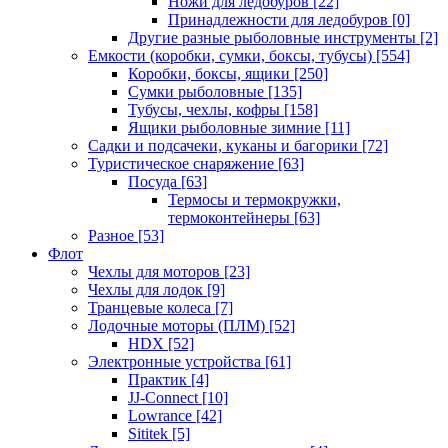
Ножи для ледобуров
[22]
Принадлежности для ледобуров
[0]
Другие разные рыболовные инструменты
[2]
Емкости (коробки, сумки, боксы, тубусы)
[554]
Коробки, боксы, ящики
[250]
Сумки рыболовные
[135]
Тубусы, чехлы, кофры
[158]
Ящики рыболовные зимние
[11]
Садки и подсачеки, куканы и багорики
[72]
Туристическое снаряжение
[63]
Посуда
[63]
Термосы и термокружки,
термоконтейнеры
[63]
Разное
[53]
Флот
Чехлы для моторов
[23]
Чехлы для лодок
[9]
Транцевые колеса
[7]
Лодочные моторы (ПЛМ)
[52]
HDX
[52]
Электронные устройства
[61]
Практик
[4]
JJ-Connect
[10]
Lowrance
[42]
Sititek
[5]