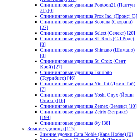
Спиннинговые удилища Pontoon21 (Пантун
21)
[0]
Спиннинговые удилища Prox Inc. (Прокс)
[3]
Спиннинговые удилища Scorana (Скорана)
[27]
Спиннинговые удилища Select (Селект)
[20]
Спиннинговые удилища SL Rods (СЛ Родс)
[0]
Спиннинговые удилища Shimano (Шимано)
[0]
Спиннинговые удилища St. Croix (Сэнт
Крой)
[27]
Спиннинговые удилища Tsuribito
(Тсурибито)
[46]
Спиннинговые удилища Yin Tai (Джин Тай)
[7]
Спиннинговые удилища Yoshi Onyx (Йоши
Оникс)
[16]
Спиннинговые удилища Zemex (Земекс)
[10]
Спиннинговые удилища Zetrix (Зетрикс)
[199]
Спиннинговые удилища б/у
[38]
Зимние удилища
[115]
Зимние удочки Cara Noble (Кара Нобле)
[0]
Зимние удочки Champion Rods (Чемпион