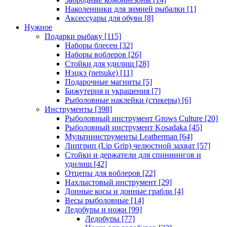
Наколенники для зимней рыбалки
[1]
Аксессуары для обуви
[8]
Нужное
Подарки рыбаку
[115]
Наборы блесен
[32]
Наборы воблеров
[26]
Стойки для удилищ
[28]
Нэцкэ (netsuke)
[11]
Подарочные магниты
[5]
Бижутерия и украшения
[7]
Рыболовные наклейки (стикеры)
[6]
Инструменты
[398]
Рыболовный инструмент Grows Culture
[20]
Рыболовный инструмент Kosadaka
[45]
Мультиинструменты Leatherman
[64]
Липгрип (Lip Grip) челюстной захват
[57]
Стойки и держатели для спиннингов и
удилищ
[42]
Отцепы для воблеров
[22]
Нахлыстовый инструмент
[29]
Донные косы и донные грабли
[4]
Весы рыболовные
[14]
Ледобуры и ножи
[99]
Ледобуры
[77]