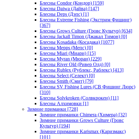
Блесны Condor (Кондор)
[159]
Блесны Daiwa (Дайва)
[147]
Блесны Deps (Дэпс)
[1]
Блесны Extreme Fishing (Экстрим Фишинг)
[367]
Блесны Grows Culture (Гровс Культур)
[634]
Блесны Jackall Timon (Джакал Тимон)
[0]
Блесны Kosadaka (Косадака)
[1077]
Блесны Mepps (Мепс)
[0]
Блесны Miari (Миари)
[15]
Блесны Myran (Мюран)
[229]
Блесны River Old (Ривер Олд)
[0]
Блесны Rublex (Рублекс, Раблекс)
[413]
Блесны Select (Селект)
[0]
Блесны Smith (Смит)
[79]
Блесны SV Fishing Lures (СВ Фишинг Люрс)
[310]
Блесны Solvkroken (Солвкрокен)
[11]
Блесны Алхимовки
[1]
Зимние приманки
[728]
Зимние приманки Chimera (Химера)
[32]
Зимние приманки Grows Culture (Гровс
Культур)
[194]
Зимние приманки Karismax (Каризмакс)
[101]