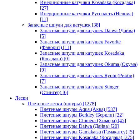
Инерционные катушки Kosadaka (Косадака)
[27]
Инерционные катушки Русснасть (Нельма)
[11]
Запасные шпули для катушек
[38]
Запасные шпули для катушек Daiwa (Дайва)
[5]
Запасные шпули для катушек Favorite
(Фаворит)
[11]
Запасные шпули для катушек Kosadaka
(Косадака)
[0]
Запасные шпули для катушек Okuma (Окума)
[9]
Запасные шпули для катушек Ryobi (Риоби)
[7]
Запасные шпули для катушек Stinger
(Стингер)
[6]
Лески
Плетеные лески (шнуры)
[1278]
Плетеные шнуры Aqua (Аква)
[537]
Плетеные шнуры Berkley (Беркли)
[22]
Плетеные шнуры Chimera (Химера)
[45]
Плетеные шнуры Daiwa (Дайва)
[20]
Плетеные шнуры Gamakatsu (Гамакатсу)
[5]
Плетеные шнуры Kosadaka (Косадака)
[375]