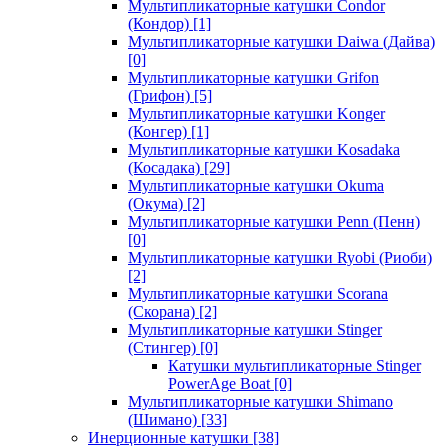
Мультипликаторные катушки Condor
(Кондор)
[1]
Мультипликаторные катушки Daiwa (Дайва)
[0]
Мультипликаторные катушки Grifon
(Грифон)
[5]
Мультипликаторные катушки Konger
(Конгер)
[1]
Мультипликаторные катушки Kosadaka
(Косадака)
[29]
Мультипликаторные катушки Okuma
(Окума)
[2]
Мультипликаторные катушки Penn (Пенн)
[0]
Мультипликаторные катушки Ryobi (Риоби)
[2]
Мультипликаторные катушки Scorana
(Скорана)
[2]
Мультипликаторные катушки Stinger
(Стингер)
[0]
Катушки мультипликаторные Stinger
PowerAge Boat
[0]
Мультипликаторные катушки Shimano
(Шимано)
[33]
Инерционные катушки
[38]