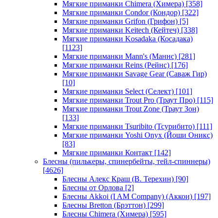
Мягкие приманки Chimera (Химера)
[358]
Мягкие приманки Condor (Кондор)
[322]
Мягкие приманки Grifon (Грифон)
[5]
Мягкие приманки Keitech (Кейтеч)
[338]
Мягкие приманки Kosadaka (Косадака)
[1123]
Мягкие приманки Mann's (Маннс)
[281]
Мягкие приманки Reins (Рейнс)
[176]
Мягкие приманки Savage Gear (Саваж Гир)
[10]
Мягкие приманки Select (Селект)
[101]
Мягкие приманки Trout Pro (Траут Про)
[115]
Мягкие приманки Trout Zone (Траут Зон)
[133]
Мягкие приманки Tsuribito (Тсурибито)
[111]
Мягкие приманки Yoshi Onyx (Йоши Оникс)
[83]
Мягкие приманки Контакт
[142]
Блесны (пилькеры, спинербейты, тейл-спиннеры)
[4626]
Блесны Алекс Краш (В. Терехин)
[90]
Блесны от Орлова
[2]
Блесны Akkoi (I AM Company) (Аккои)
[197]
Блесны Bretton (Брэттон)
[299]
Блесны Chimera (Химера)
[595]