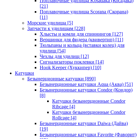
Поплавочные удилища Kosadaka (Косадака)
[21]
Поплавочные удилища Scorana (Скорана)
[11]
Морские удилища
[5]
Запчасти к удилищам
[228]
Хлысты и комли для спиннингов
[127]
Вершинки для фидера (квивертип)
[11]
Тюльпаны и кольца (вставки колец) для
удилищ
[54]
Чехлы для удилищ
[12]
Сигнализаторы поклевки
[14]
Hook Keeper (Хуккипер)
[10]
Катушки
Безынерционные катушки
[890]
Безынерционные катушки Aqua (Аква)
[51]
Безынерционные катушки Condor (Кондор)
[8]
Катушки безынерционные Condor
Ribcage
[4]
Катушки безынерционные Condor
Rollcage
[4]
Безынерционные катушки Daiwa (Дайва)
[19]
Безынерционные катушки Favorite (Фаворит)