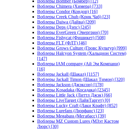
Воблеры Bomber (Бомбер)
[12]
Воблеры Chimera (Химера)
[733]
Воблеры Condor (Кондор)
[16]
Воблеры Creek Chub (Крик Чаб)
[23]
Воблеры Daiwa (Дайва)
[209]
Воблеры Deps (Дэпс)
[245]
Воблеры EverGreen (Эвергрин)
[70]
Воблеры Fishycat (Фишикет)
[508]
Воблеры FLT (ФЛТ)
[46]
Воблеры Grows Culture (Гровс Культур)
[999]
Воблеры Halcyon System (Хальцион Систем)
[147]
Воблеры IAM company (Ай Эм Компани)
[16]
Воблеры Jackall (Шакал)
[1157]
Воблеры Jackall Timon (Шакал Тимон)
[320]
Воблеры Jackson (Джэксон)
[178]
Воблеры Kosadaka (Косадака)
[2345]
Воблеры Little Jack (Литтл Джэк)
[66]
Воблеры LiveTarget (ЛайвТаргет)
[0]
Воблеры Lucky Craft (Лаки Крафт)
[852]
Воблеры Lurefans (Люрфанс)
[23]
Воблеры Megabass (Мегабасс)
[39]
Воблеры MZ Custom Lures (МЗэт Кастом
Люрс)
[30]