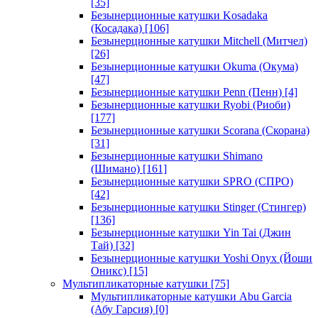
[35]
Безынерционные катушки Kosadaka
(Косадака)
[106]
Безынерционные катушки Mitchell (Митчел)
[26]
Безынерционные катушки Okuma (Окума)
[47]
Безынерционные катушки Penn (Пенн)
[4]
Безынерционные катушки Ryobi (Риоби)
[177]
Безынерционные катушки Scorana (Скорана)
[31]
Безынерционные катушки Shimano
(Шимано)
[161]
Безынерционные катушки SPRO (СПРО)
[42]
Безынерционные катушки Stinger (Стингер)
[136]
Безынерционные катушки Yin Tai (Джин
Тай)
[32]
Безынерционные катушки Yoshi Onyx (Йоши
Оникс)
[15]
Мультипликаторные катушки
[75]
Мультипликаторные катушки Abu Garcia
(Абу Гарсия)
[0]