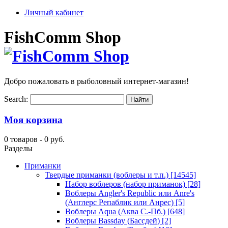
Личный кабинет
FishComm Shop
Добро пожаловать в рыболовный интернет-магазин!
Search:
Моя корзина
0 товаров -
0 руб.
Разделы
Приманки
Твердые приманки (воблеры и т.п.)
[14545]
Набор воблеров (набор приманок)
[28]
Воблеры Angler's Republic или Anre's
(Англерс Репаблик или Анрес)
[5]
Воблеры Aqua (Аква С.-Пб.)
[648]
Воблеры Bassday (Бассдей)
[2]