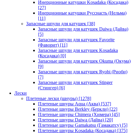
Инерционные катушки Kosadaka (Косадака)
[27]
Инерционные катушки Русснасть (Нельма)
[11]
Запасные шпули для катушек
[38]
Запасные шпули для катушек Daiwa (Дайва)
[5]
Запасные шпули для катушек Favorite
(Фаворит)
[11]
Запасные шпули для катушек Kosadaka
(Косадака)
[0]
Запасные шпули для катушек Okuma (Окума)
[9]
Запасные шпули для катушек Ryobi (Риоби)
[7]
Запасные шпули для катушек Stinger
(Стингер)
[6]
Лески
Плетеные лески (шнуры)
[1278]
Плетеные шнуры Aqua (Аква)
[537]
Плетеные шнуры Berkley (Беркли)
[22]
Плетеные шнуры Chimera (Химера)
[45]
Плетеные шнуры Daiwa (Дайва)
[20]
Плетеные шнуры Gamakatsu (Гамакатсу)
[5]
Плетеные шнуры Kosadaka (Косадака)
[375]