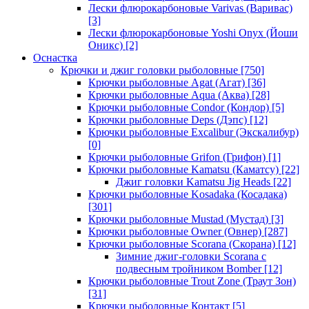
Лески флюрокарбоновые Varivas (Варивас)
[3]
Лески флюрокарбоновые Yoshi Onyx (Йоши
Оникс)
[2]
Оснастка
Крючки и джиг головки рыболовные
[750]
Крючки рыболовные Agat (Агат)
[36]
Крючки рыболовные Aqua (Аква)
[28]
Крючки рыболовные Condor (Кондор)
[5]
Крючки рыболовные Deps (Дэпс)
[12]
Крючки рыболовные Excalibur (Экскалибур)
[0]
Крючки рыболовные Grifon (Грифон)
[1]
Крючки рыболовные Kamatsu (Каматсу)
[22]
Джиг головки Kamatsu Jig Heads
[22]
Крючки рыболовные Kosadaka (Косадака)
[301]
Крючки рыболовные Mustad (Мустад)
[3]
Крючки рыболовные Owner (Овнер)
[287]
Крючки рыболовные Scorana (Скорана)
[12]
Зимние джиг-головки Scorana с
подвесным тройником Bomber
[12]
Крючки рыболовные Trout Zone (Траут Зон)
[31]
Крючки рыболовные Контакт
[5]