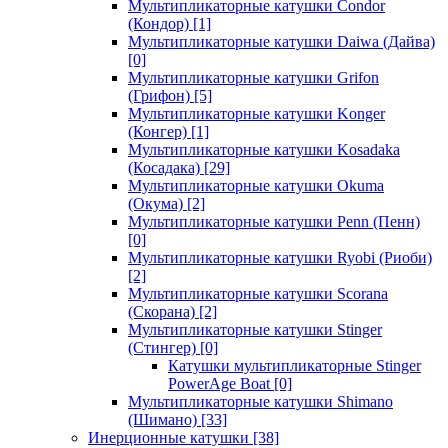
Мультипликаторные катушки Condor
(Кондор)
[1]
Мультипликаторные катушки Daiwa (Дайва)
[0]
Мультипликаторные катушки Grifon
(Грифон)
[5]
Мультипликаторные катушки Konger
(Конгер)
[1]
Мультипликаторные катушки Kosadaka
(Косадака)
[29]
Мультипликаторные катушки Okuma
(Окума)
[2]
Мультипликаторные катушки Penn (Пенн)
[0]
Мультипликаторные катушки Ryobi (Риоби)
[2]
Мультипликаторные катушки Scorana
(Скорана)
[2]
Мультипликаторные катушки Stinger
(Стингер)
[0]
Катушки мультипликаторные Stinger
PowerAge Boat
[0]
Мультипликаторные катушки Shimano
(Шимано)
[33]
Инерционные катушки
[38]