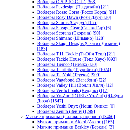
Воблеры O.S.P. (О.С.П.)
[368]
Воблеры Pazdesign (Паздизайн)
[21]
Воблеры Rosso Corsa (Россо Корса)
[91]
Воблеры Rosy Dawn (Рози Даун)
[30]
Воблеры Saurus (Саурус)
[155]
Воблеры Savage Gear (Саваж Гир)
[6]
Воблеры Scorana (Скорана)
[90]
Воблеры Shimano (Шимано)
[128]
Воблеры Skagit Designs (Скагит Дизайнс)
[183]
Воблеры T.H. Tackle (ТиЭйч Текл)
[21]
Воблеры Tackle House (Тэкл Хаус)
[693]
Воблеры Tiemco (Тиемко)
[30]
Воблеры Tsuribito (Тсурибито)
[1074]
Воблеры TsuYoki (Тсуеки)
[909]
Воблеры Vagabond (Вагабонд)
[22]
Воблеры Valley Hill (Волли Хилл)
[12]
Воблеры Verdict-baits (Вердикт)
[17]
Воблеры Yo-Zuri (DUEL / Yo-Zuri) (Ю-Зури
Дюэл)
[1547]
Воблеры Yoshi Onyx (Йоши Оникс)
[0]
Воблеры Zenith (Зенич)
[299]
Мягкие приманки (силикон, поролон)
[3466]
Мягкие приманки Akkoi (Аккои)
[165]
Мягкие приманки Berkley (Беркли)
[3]