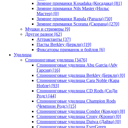
Зимние приманки Kosadaka (Косадака)
[81]
Зимние приманки Nils Master (Нильс
Мастер)
[0]
Зимние приманки Rapala (Рапала)
[50]
Зимние приманки Scorana (Скорана)
[270]
Мушки и стримеры
[9]
Другое разное
[62]
Аттрактанты
[37]
Пасты Berkley (Беркли)
[19]
Фиксаторы приманок и бойлов
[6]
Удилища
Спиннинговые удилища
[3476]
Спиннинговые удилища Abu Garcia (Абу
Гарсия)
[16]
Спиннинговые удилища Berkley (Беркли)
[0]
Спиннинговые удилища Cara Noble (Кара
Нобле)
[93]
Спиннинговые удилища CD Rods (СиДи
Родс)
[44]
Спиннинговые удилища Champion Rods
(Чемпион Родс)
[15]
Спиннинговые удилища Condor (Кондор)
[8]
Спиннинговые удилища Crony (Крони)
[0]
Спиннинговые удилища Daiwa (Дайва)
[0]
Спиннинговые удилища EverGreen