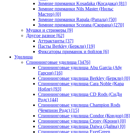
Зимние приманки Kosadaka (Косадака)
[81]
Зимние приманки Nils Master (Нильс
Мастер)
[0]
Зимние приманки Rapala (Рапала)
[50]
Зимние приманки Scorana (Скорана)
[270]
Мушки и стримеры
[9]
Другое разное
[62]
Аттрактанты
[37]
Пасты Berkley (Беркли)
[19]
Фиксаторы приманок и бойлов
[6]
Удилища
Спиннинговые удилища
[3476]
Спиннинговые удилища Abu Garcia (Абу
Гарсия)
[16]
Спиннинговые удилища Berkley (Беркли)
[0]
Спиннинговые удилища Cara Noble (Кара
Нобле)
[93]
Спиннинговые удилища CD Rods (СиДи
Родс)
[44]
Спиннинговые удилища Champion Rods
(Чемпион Родс)
[15]
Спиннинговые удилища Condor (Кондор)
[8]
Спиннинговые удилища Crony (Крони)
[0]
Спиннинговые удилища Daiwa (Дайва)
[0]
Спиннинговые удилища EverGreen