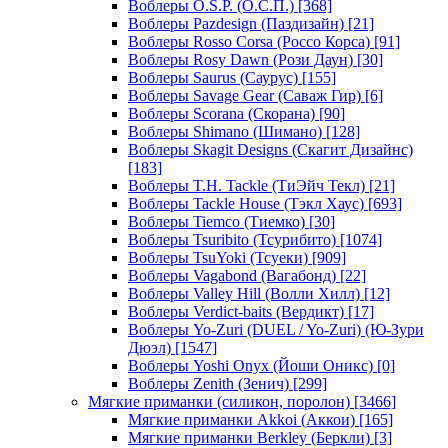
Воблеры O.S.P. (О.С.П.)
[368]
Воблеры Pazdesign (Паздизайн)
[21]
Воблеры Rosso Corsa (Россо Корса)
[91]
Воблеры Rosy Dawn (Рози Даун)
[30]
Воблеры Saurus (Саурус)
[155]
Воблеры Savage Gear (Саваж Гир)
[6]
Воблеры Scorana (Скорана)
[90]
Воблеры Shimano (Шимано)
[128]
Воблеры Skagit Designs (Скагит Дизайнс)
[183]
Воблеры T.H. Tackle (ТиЭйч Текл)
[21]
Воблеры Tackle House (Тэкл Хаус)
[693]
Воблеры Tiemco (Тиемко)
[30]
Воблеры Tsuribito (Тсурибито)
[1074]
Воблеры TsuYoki (Тсуеки)
[909]
Воблеры Vagabond (Вагабонд)
[22]
Воблеры Valley Hill (Волли Хилл)
[12]
Воблеры Verdict-baits (Вердикт)
[17]
Воблеры Yo-Zuri (DUEL / Yo-Zuri) (Ю-Зури
Дюэл)
[1547]
Воблеры Yoshi Onyx (Йоши Оникс)
[0]
Воблеры Zenith (Зенич)
[299]
Мягкие приманки (силикон, поролон)
[3466]
Мягкие приманки Akkoi (Аккои)
[165]
Мягкие приманки Berkley (Беркли)
[3]