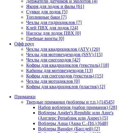
Держатели датчиков и эхолотов
[4]
Якоря для лодок и фалы
[61]
Сумки для лодок
[5]
Топливные баки
[7]
Чехлы для гидроциклов
[7]
Клей ПВХ для лодок
[24]
Насосы для лодок ПВХ
[0]
Гребные винты
[0]
Офф роуд
Чехлы для квадроциклов (ATV)
[20]
Чехлы для мотовездеходов (SSV)
[15]
Чехлы для снегоходов
[42]
Кофры для квадроциклов (текстиль)
[18]
Кабины для мотовездеходов
[13]
Кофры для снегоходов (текстиль)
[15]
Чехлы для мотоциклов
[0]
Кофры для квадроциклов (пластик)
[2]
Приманки
Твердые приманки (воблеры и т.п.)
[14545]
Набор воблеров (набор приманок)
[28]
Воблеры Angler's Republic или Anre's
(Англерс Репаблик или Анрес)
[5]
Воблеры Aqua (Аква С.-Пб.)
[648]
Воблеры Bassday (Бассдей)
[2]