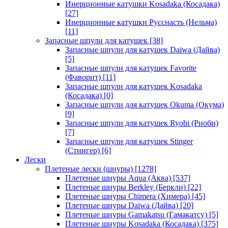
Инерционные катушки Kosadaka (Косадака)
[27]
Инерционные катушки Русснасть (Нельма)
[11]
Запасные шпули для катушек
[38]
Запасные шпули для катушек Daiwa (Дайва)
[5]
Запасные шпули для катушек Favorite
(Фаворит)
[11]
Запасные шпули для катушек Kosadaka
(Косадака)
[0]
Запасные шпули для катушек Okuma (Окума)
[9]
Запасные шпули для катушек Ryobi (Риоби)
[7]
Запасные шпули для катушек Stinger
(Стингер)
[6]
Лески
Плетеные лески (шнуры)
[1278]
Плетеные шнуры Aqua (Аква)
[537]
Плетеные шнуры Berkley (Беркли)
[22]
Плетеные шнуры Chimera (Химера)
[45]
Плетеные шнуры Daiwa (Дайва)
[20]
Плетеные шнуры Gamakatsu (Гамакатсу)
[5]
Плетеные шнуры Kosadaka (Косадака)
[375]