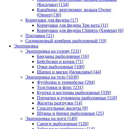
(Косадака)
[134]
Карабины, вертлюжки, кольца Owner
(Овнер)
[36]
Кормушки для фидера
[17]
Кормушки для фидера Три кита
[11]
Кормушки для фидера Chimera (Химера)
[6]
Поплавки
[21]
Силиконовый кембрик рыболовный
[19]
Экипировка
Экипировка на голову
[231]
Банданы рыболовные
[16]
Бейсболки и кепки
[71]
Очки рыболовные
[100]
Шапки и маски (балаклавы)
[44]
Экипировка на тело
[1030]
Футболки и термобелье
[294]
Толстовки и флис
[231]
Куртки и костюмы рыболовные
[339]
Перчатки и рукавицы рыболовные
[118]
Жилеты разгрузки
[14]
Спасательные жилеты
[9]
Штаны и брюки рыболовные
[25]
Экипировка на ноги
[149]
Сапоги рыболовные
[126]
Забродные комбинезоны
[14]