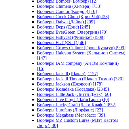
Воблеры Bomber (Бомбер)
[12]
Воблеры Chimera (Химера)
[733]
Воблеры Condor (Кондор)
[16]
Воблеры Creek Chub (Крик Чаб)
[23]
Воблеры Daiwa (Дайва)
[209]
Воблеры Deps (Дэпс)
[245]
Воблеры EverGreen (Эвергрин)
[70]
Воблеры Fishycat (Фишикет)
[508]
Воблеры FLT (ФЛТ)
[46]
Воблеры Grows Culture (Гровс Культур)
[999]
Воблеры Halcyon System (Хальцион Систем)
[147]
Воблеры IAM company (Ай Эм Компани)
[16]
Воблеры Jackall (Шакал)
[1157]
Воблеры Jackall Timon (Шакал Тимон)
[320]
Воблеры Jackson (Джэксон)
[178]
Воблеры Kosadaka (Косадака)
[2345]
Воблеры Little Jack (Литтл Джэк)
[66]
Воблеры LiveTarget (ЛайвТаргет)
[0]
Воблеры Lucky Craft (Лаки Крафт)
[852]
Воблеры Lurefans (Люрфанс)
[23]
Воблеры Megabass (Мегабасс)
[39]
Воблеры MZ Custom Lures (МЗэт Кастом
Люрс)
[30]