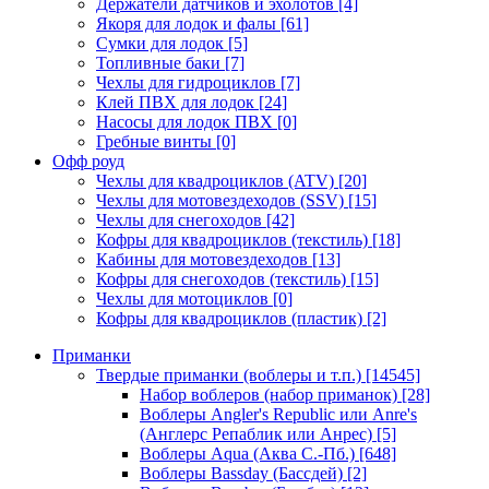
Держатели датчиков и эхолотов
[4]
Якоря для лодок и фалы
[61]
Сумки для лодок
[5]
Топливные баки
[7]
Чехлы для гидроциклов
[7]
Клей ПВХ для лодок
[24]
Насосы для лодок ПВХ
[0]
Гребные винты
[0]
Офф роуд
Чехлы для квадроциклов (ATV)
[20]
Чехлы для мотовездеходов (SSV)
[15]
Чехлы для снегоходов
[42]
Кофры для квадроциклов (текстиль)
[18]
Кабины для мотовездеходов
[13]
Кофры для снегоходов (текстиль)
[15]
Чехлы для мотоциклов
[0]
Кофры для квадроциклов (пластик)
[2]
Приманки
Твердые приманки (воблеры и т.п.)
[14545]
Набор воблеров (набор приманок)
[28]
Воблеры Angler's Republic или Anre's
(Англерс Репаблик или Анрес)
[5]
Воблеры Aqua (Аква С.-Пб.)
[648]
Воблеры Bassday (Бассдей)
[2]