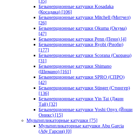
[35]
Безынерционные катушки Kosadaka
(Косадака)
[106]
Безынерционные катушки Mitchell (Митчел)
[26]
Безынерционные катушки Okuma (Окума)
[47]
Безынерционные катушки Penn (Пенн)
[4]
Безынерционные катушки Ryobi (Риоби)
[177]
Безынерционные катушки Scorana (Скорана)
[31]
Безынерционные катушки Shimano
(Шимано)
[161]
Безынерционные катушки SPRO (СПРО)
[42]
Безынерционные катушки Stinger (Стингер)
[136]
Безынерционные катушки Yin Tai (Джин
Тай)
[32]
Безынерционные катушки Yoshi Onyx (Йоши
Оникс)
[15]
Мультипликаторные катушки
[75]
Мультипликаторные катушки Abu Garcia
(Абу Гарсия)
[0]