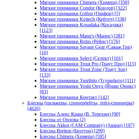
Мягкие приманки Chimera (Химера)
[358]
Мягкие приманки Condor (Кондор)
[322]
Мягкие приманки Grifon (Грифон)
[5]
Мягкие приманки Keitech (Кейтеч)
[338]
Мягкие приманки Kosadaka (Косадака)
[1123]
Мягкие приманки Mann's (Маннс)
[281]
Мягкие приманки Reins (Рейнс)
[176]
Мягкие приманки Savage Gear (Саваж Гир)
[10]
Мягкие приманки Select (Селект)
[101]
Мягкие приманки Trout Pro (Траут Про)
[115]
Мягкие приманки Trout Zone (Траут Зон)
[133]
Мягкие приманки Tsuribito (Тсурибито)
[111]
Мягкие приманки Yoshi Onyx (Йоши Оникс)
[83]
Мягкие приманки Контакт
[142]
Блесны (пилькеры, спинербейты, тейл-спиннеры)
[4626]
Блесны Алекс Краш (В. Терехин)
[90]
Блесны от Орлова
[2]
Блесны Akkoi (I AM Company) (Аккои)
[197]
Блесны Bretton (Брэттон)
[299]
Блесны Chimera (Химера)
[595]