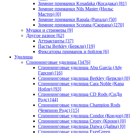
Зимние приманки Kosadaka (Косадака)
[81]
Зимние приманки Nils Master (Нильс
Мастер)
[0]
Зимние приманки Rapala (Рапала)
[50]
Зимние приманки Scorana (Скорана)
[270]
Мушки и стримеры
[9]
Другое разное
[62]
Аттрактанты
[37]
Пасты Berkley (Беркли)
[19]
Фиксаторы приманок и бойлов
[6]
Удилища
Спиннинговые удилища
[3476]
Спиннинговые удилища Abu Garcia (Абу
Гарсия)
[16]
Спиннинговые удилища Berkley (Беркли)
[0]
Спиннинговые удилища Cara Noble (Кара
Нобле)
[93]
Спиннинговые удилища CD Rods (СиДи
Родс)
[44]
Спиннинговые удилища Champion Rods
(Чемпион Родс)
[15]
Спиннинговые удилища Condor (Кондор)
[8]
Спиннинговые удилища Crony (Крони)
[0]
Спиннинговые удилища Daiwa (Дайва)
[0]
Спиннинговые удилища EverGreen