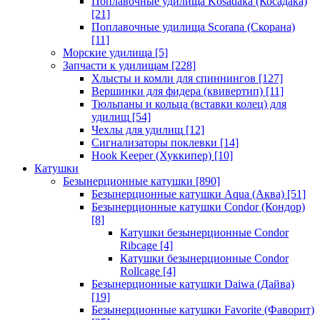
Поплавочные удилища Kosadaka (Косадака)
[21]
Поплавочные удилища Scorana (Скорана)
[11]
Морские удилища
[5]
Запчасти к удилищам
[228]
Хлысты и комли для спиннингов
[127]
Вершинки для фидера (квивертип)
[11]
Тюльпаны и кольца (вставки колец) для
удилищ
[54]
Чехлы для удилищ
[12]
Сигнализаторы поклевки
[14]
Hook Keeper (Хуккипер)
[10]
Катушки
Безынерционные катушки
[890]
Безынерционные катушки Aqua (Аква)
[51]
Безынерционные катушки Condor (Кондор)
[8]
Катушки безынерционные Condor
Ribcage
[4]
Катушки безынерционные Condor
Rollcage
[4]
Безынерционные катушки Daiwa (Дайва)
[19]
Безынерционные катушки Favorite (Фаворит)