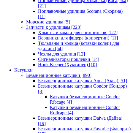
Поплавочные удилища Kosadaka (Косадака)
[21]
Поплавочные удилища Scorana (Скорана)
[11]
Морские удилища
[5]
Запчасти к удилищам
[228]
Хлысты и комли для спиннингов
[127]
Вершинки для фидера (квивертип)
[11]
Тюльпаны и кольца (вставки колец) для
удилищ
[54]
Чехлы для удилищ
[12]
Сигнализаторы поклевки
[14]
Hook Keeper (Хуккипер)
[10]
Катушки
Безынерционные катушки
[890]
Безынерционные катушки Aqua (Аква)
[51]
Безынерционные катушки Condor (Кондор)
[8]
Катушки безынерционные Condor
Ribcage
[4]
Катушки безынерционные Condor
Rollcage
[4]
Безынерционные катушки Daiwa (Дайва)
[19]
Безынерционные катушки Favorite (Фаворит)