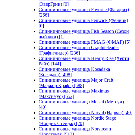
(ЭверГрин)
[0]
Спиннинговые удилища Favorite (Фаворит)
[266]
Спиннинговые удилища Fenwick (Фенвик)
[0]
Спиннинговые удилища Fish Season (Сезон
рыбалки)
[1]
Спиннинговые удилища FMAG (ФМАГ)
[5]
Спиннинговые удилища Graphiteleader
(Графитлидер)
[236]
Спиннинговые удилища Hearty Rise (Херти
Райз)
[144]
Спиннинговые удилища Kosadaka
(Косадака)
[498]
Спиннинговые удилища Major Craft
(Маджор Крафт)
[588]
Спиннинговые удилища Maximus
(Максимус)
[552]
Спиннинговые удилища Metsui (Метсуи)
[40]
Спиннинговые удилища Narval (Нарвал)
[40]
Спиннинговые удилища Nordic Stage
(Нордик Стейдж)
[20]
Спиннинговые удилища Norstream
(Норстрим)
[517]