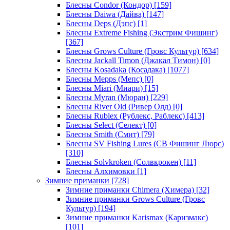
Блесны Condor (Кондор)
[159]
Блесны Daiwa (Дайва)
[147]
Блесны Deps (Дэпс)
[1]
Блесны Extreme Fishing (Экстрим Фишинг)
[367]
Блесны Grows Culture (Гровс Культур)
[634]
Блесны Jackall Timon (Джакал Тимон)
[0]
Блесны Kosadaka (Косадака)
[1077]
Блесны Mepps (Мепс)
[0]
Блесны Miari (Миари)
[15]
Блесны Myran (Мюран)
[229]
Блесны River Old (Ривер Олд)
[0]
Блесны Rublex (Рублекс, Раблекс)
[413]
Блесны Select (Селект)
[0]
Блесны Smith (Смит)
[79]
Блесны SV Fishing Lures (СВ Фишинг Люрс)
[310]
Блесны Solvkroken (Солвкрокен)
[11]
Блесны Алхимовки
[1]
Зимние приманки
[728]
Зимние приманки Chimera (Химера)
[32]
Зимние приманки Grows Culture (Гровс
Культур)
[194]
Зимние приманки Karismax (Каризмакс)
[101]