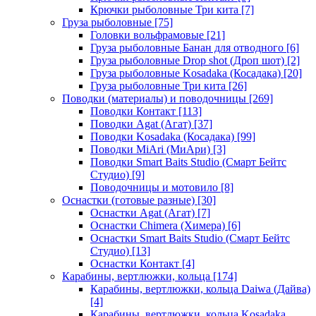
Крючки рыболовные Три кита
[7]
Груза рыболовные
[75]
Головки вольфрамовые
[21]
Груза рыболовные Банан для отводного
[6]
Груза рыболовные Drop shot (Дроп шот)
[2]
Груза рыболовные Kosadaka (Косадака)
[20]
Груза рыболовные Три кита
[26]
Поводки (материалы) и поводочницы
[269]
Поводки Контакт
[113]
Поводки Agat (Агат)
[37]
Поводки Kosadaka (Косадака)
[99]
Поводки MiAri (МиАри)
[3]
Поводки Smart Baits Studio (Смарт Бейтс
Студио)
[9]
Поводочницы и мотовило
[8]
Оснастки (готовые разные)
[30]
Оснастки Agat (Агат)
[7]
Оснастки Chimera (Химера)
[6]
Оснастки Smart Baits Studio (Смарт Бейтс
Студио)
[13]
Оснастки Контакт
[4]
Карабины, вертлюжки, кольца
[174]
Карабины, вертлюжки, кольца Daiwa (Дайва)
[4]
Карабины, вертлюжки, кольца Kosadaka