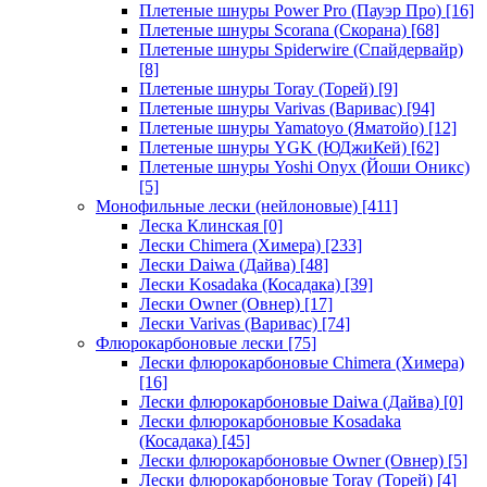
Плетеные шнуры Power Pro (Пауэр Про)
[16]
Плетеные шнуры Scorana (Скорана)
[68]
Плетеные шнуры Spiderwire (Спайдервайр)
[8]
Плетеные шнуры Toray (Торей)
[9]
Плетеные шнуры Varivas (Варивас)
[94]
Плетеные шнуры Yamatoyo (Яматойо)
[12]
Плетеные шнуры YGK (ЮДжиКей)
[62]
Плетеные шнуры Yoshi Onyx (Йоши Оникс)
[5]
Монофильные лески (нейлоновые)
[411]
Леска Клинская
[0]
Лески Chimera (Химера)
[233]
Лески Daiwa (Дайва)
[48]
Лески Kosadaka (Косадака)
[39]
Лески Owner (Овнер)
[17]
Лески Varivas (Варивас)
[74]
Флюрокарбоновые лески
[75]
Лески флюрокарбоновые Chimera (Химера)
[16]
Лески флюрокарбоновые Daiwa (Дайва)
[0]
Лески флюрокарбоновые Kosadaka
(Косадака)
[45]
Лески флюрокарбоновые Owner (Овнер)
[5]
Лески флюрокарбоновые Toray (Торей)
[4]