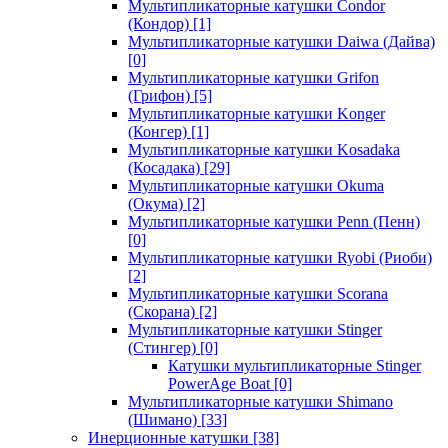
Мультипликаторные катушки Condor
(Кондор)
[1]
Мультипликаторные катушки Daiwa (Дайва)
[0]
Мультипликаторные катушки Grifon
(Грифон)
[5]
Мультипликаторные катушки Konger
(Конгер)
[1]
Мультипликаторные катушки Kosadaka
(Косадака)
[29]
Мультипликаторные катушки Okuma
(Окума)
[2]
Мультипликаторные катушки Penn (Пенн)
[0]
Мультипликаторные катушки Ryobi (Риоби)
[2]
Мультипликаторные катушки Scorana
(Скорана)
[2]
Мультипликаторные катушки Stinger
(Стингер)
[0]
Катушки мультипликаторные Stinger
PowerAge Boat
[0]
Мультипликаторные катушки Shimano
(Шимано)
[33]
Инерционные катушки
[38]