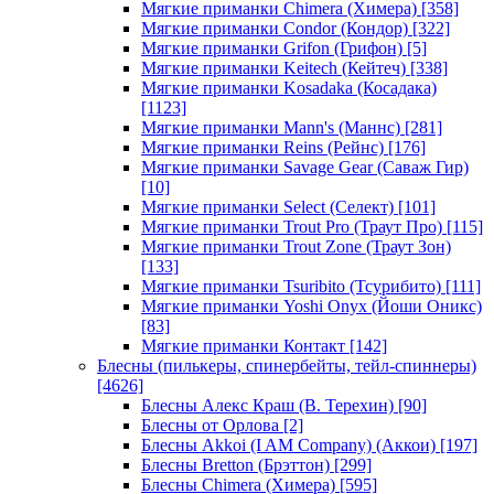
Мягкие приманки Chimera (Химера)
[358]
Мягкие приманки Condor (Кондор)
[322]
Мягкие приманки Grifon (Грифон)
[5]
Мягкие приманки Keitech (Кейтеч)
[338]
Мягкие приманки Kosadaka (Косадака)
[1123]
Мягкие приманки Mann's (Маннс)
[281]
Мягкие приманки Reins (Рейнс)
[176]
Мягкие приманки Savage Gear (Саваж Гир)
[10]
Мягкие приманки Select (Селект)
[101]
Мягкие приманки Trout Pro (Траут Про)
[115]
Мягкие приманки Trout Zone (Траут Зон)
[133]
Мягкие приманки Tsuribito (Тсурибито)
[111]
Мягкие приманки Yoshi Onyx (Йоши Оникс)
[83]
Мягкие приманки Контакт
[142]
Блесны (пилькеры, спинербейты, тейл-спиннеры)
[4626]
Блесны Алекс Краш (В. Терехин)
[90]
Блесны от Орлова
[2]
Блесны Akkoi (I AM Company) (Аккои)
[197]
Блесны Bretton (Брэттон)
[299]
Блесны Chimera (Химера)
[595]