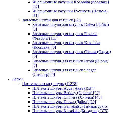
Инерционные катушки Kosadaka (Косадака)
[27]
Инерционные катушки Русснасть (Нельма)
[11]
Запасные шпули для катушек
[38]
Запасные шпули для катушек Daiwa (Дайва)
[5]
Запасные шпули для катушек Favorite
(Фаворит)
[11]
Запасные шпули для катушек Kosadaka
(Косадака)
[0]
Запасные шпули для катушек Okuma (Окума)
[9]
Запасные шпули для катушек Ryobi (Риоби)
[7]
Запасные шпули для катушек Stinger
(Стингер)
[6]
Лески
Плетеные лески (шнуры)
[1278]
Плетеные шнуры Aqua (Аква)
[537]
Плетеные шнуры Berkley (Беркли)
[22]
Плетеные шнуры Chimera (Химера)
[45]
Плетеные шнуры Daiwa (Дайва)
[20]
Плетеные шнуры Gamakatsu (Гамакатсу)
[5]
Плетеные шнуры Kosadaka (Косадака)
[375]