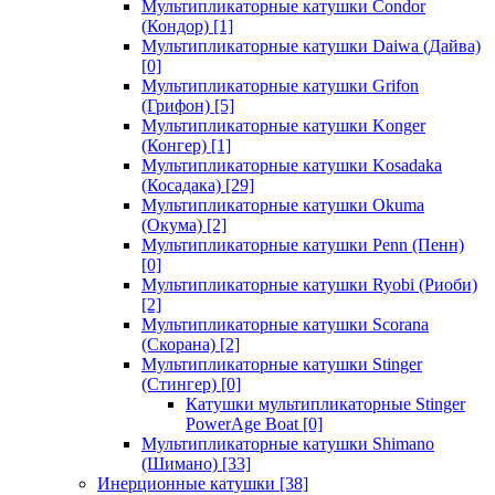
Мультипликаторные катушки Condor
(Кондор)
[1]
Мультипликаторные катушки Daiwa (Дайва)
[0]
Мультипликаторные катушки Grifon
(Грифон)
[5]
Мультипликаторные катушки Konger
(Конгер)
[1]
Мультипликаторные катушки Kosadaka
(Косадака)
[29]
Мультипликаторные катушки Okuma
(Окума)
[2]
Мультипликаторные катушки Penn (Пенн)
[0]
Мультипликаторные катушки Ryobi (Риоби)
[2]
Мультипликаторные катушки Scorana
(Скорана)
[2]
Мультипликаторные катушки Stinger
(Стингер)
[0]
Катушки мультипликаторные Stinger
PowerAge Boat
[0]
Мультипликаторные катушки Shimano
(Шимано)
[33]
Инерционные катушки
[38]