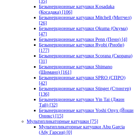
[35]
Безынерционные катушки Kosadaka
(Косадака)
[106]
Безынерционные катушки Mitchell (Митчел)
[26]
Безынерционные катушки Okuma (Окума)
[47]
Безынерционные катушки Penn (Пенн)
[4]
Безынерционные катушки Ryobi (Риоби)
[177]
Безынерционные катушки Scorana (Скорана)
[31]
Безынерционные катушки Shimano
(Шимано)
[161]
Безынерционные катушки SPRO (СПРО)
[42]
Безынерционные катушки Stinger (Стингер)
[136]
Безынерционные катушки Yin Tai (Джин
Тай)
[32]
Безынерционные катушки Yoshi Onyx (Йоши
Оникс)
[15]
Мультипликаторные катушки
[75]
Мультипликаторные катушки Abu Garcia
(Абу Гарсия)
[0]