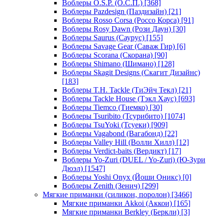
Воблеры O.S.P. (О.С.П.)
[368]
Воблеры Pazdesign (Паздизайн)
[21]
Воблеры Rosso Corsa (Россо Корса)
[91]
Воблеры Rosy Dawn (Рози Даун)
[30]
Воблеры Saurus (Саурус)
[155]
Воблеры Savage Gear (Саваж Гир)
[6]
Воблеры Scorana (Скорана)
[90]
Воблеры Shimano (Шимано)
[128]
Воблеры Skagit Designs (Скагит Дизайнс)
[183]
Воблеры T.H. Tackle (ТиЭйч Текл)
[21]
Воблеры Tackle House (Тэкл Хаус)
[693]
Воблеры Tiemco (Тиемко)
[30]
Воблеры Tsuribito (Тсурибито)
[1074]
Воблеры TsuYoki (Тсуеки)
[909]
Воблеры Vagabond (Вагабонд)
[22]
Воблеры Valley Hill (Волли Хилл)
[12]
Воблеры Verdict-baits (Вердикт)
[17]
Воблеры Yo-Zuri (DUEL / Yo-Zuri) (Ю-Зури
Дюэл)
[1547]
Воблеры Yoshi Onyx (Йоши Оникс)
[0]
Воблеры Zenith (Зенич)
[299]
Мягкие приманки (силикон, поролон)
[3466]
Мягкие приманки Akkoi (Аккои)
[165]
Мягкие приманки Berkley (Беркли)
[3]