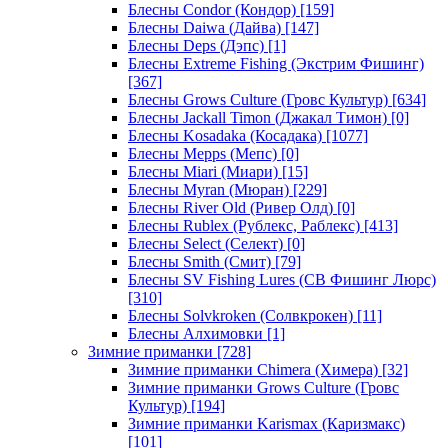
Блесны Condor (Кондор)
[159]
Блесны Daiwa (Дайва)
[147]
Блесны Deps (Дэпс)
[1]
Блесны Extreme Fishing (Экстрим Фишинг)
[367]
Блесны Grows Culture (Гровс Культур)
[634]
Блесны Jackall Timon (Джакал Тимон)
[0]
Блесны Kosadaka (Косадака)
[1077]
Блесны Mepps (Мепс)
[0]
Блесны Miari (Миари)
[15]
Блесны Myran (Мюран)
[229]
Блесны River Old (Ривер Олд)
[0]
Блесны Rublex (Рублекс, Раблекс)
[413]
Блесны Select (Селект)
[0]
Блесны Smith (Смит)
[79]
Блесны SV Fishing Lures (СВ Фишинг Люрс)
[310]
Блесны Solvkroken (Солвкрокен)
[11]
Блесны Алхимовки
[1]
Зимние приманки
[728]
Зимние приманки Chimera (Химера)
[32]
Зимние приманки Grows Culture (Гровс
Культур)
[194]
Зимние приманки Karismax (Каризмакс)
[101]