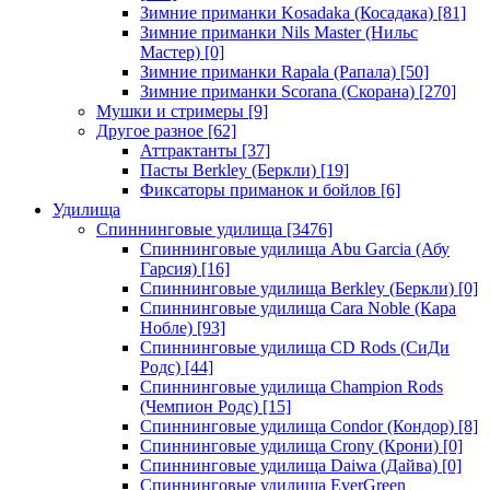
Зимние приманки Kosadaka (Косадака)
[81]
Зимние приманки Nils Master (Нильс
Мастер)
[0]
Зимние приманки Rapala (Рапала)
[50]
Зимние приманки Scorana (Скорана)
[270]
Мушки и стримеры
[9]
Другое разное
[62]
Аттрактанты
[37]
Пасты Berkley (Беркли)
[19]
Фиксаторы приманок и бойлов
[6]
Удилища
Спиннинговые удилища
[3476]
Спиннинговые удилища Abu Garcia (Абу
Гарсия)
[16]
Спиннинговые удилища Berkley (Беркли)
[0]
Спиннинговые удилища Cara Noble (Кара
Нобле)
[93]
Спиннинговые удилища CD Rods (СиДи
Родс)
[44]
Спиннинговые удилища Champion Rods
(Чемпион Родс)
[15]
Спиннинговые удилища Condor (Кондор)
[8]
Спиннинговые удилища Crony (Крони)
[0]
Спиннинговые удилища Daiwa (Дайва)
[0]
Спиннинговые удилища EverGreen