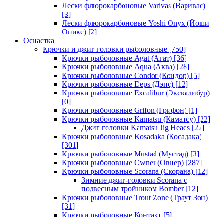
Лески флюрокарбоновые Varivas (Варивас)
[3]
Лески флюрокарбоновые Yoshi Onyx (Йоши
Оникс)
[2]
Оснастка
Крючки и джиг головки рыболовные
[750]
Крючки рыболовные Agat (Агат)
[36]
Крючки рыболовные Aqua (Аква)
[28]
Крючки рыболовные Condor (Кондор)
[5]
Крючки рыболовные Deps (Дэпс)
[12]
Крючки рыболовные Excalibur (Экскалибур)
[0]
Крючки рыболовные Grifon (Грифон)
[1]
Крючки рыболовные Kamatsu (Каматсу)
[22]
Джиг головки Kamatsu Jig Heads
[22]
Крючки рыболовные Kosadaka (Косадака)
[301]
Крючки рыболовные Mustad (Мустад)
[3]
Крючки рыболовные Owner (Овнер)
[287]
Крючки рыболовные Scorana (Скорана)
[12]
Зимние джиг-головки Scorana с
подвесным тройником Bomber
[12]
Крючки рыболовные Trout Zone (Траут Зон)
[31]
Крючки рыболовные Контакт
[5]