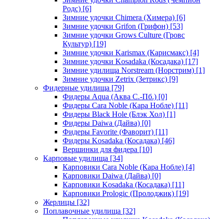
Родс)
[6]
Зимние удочки Chimera (Химера)
[6]
Зимние удочки Grifon (Грифон)
[53]
Зимние удочки Grows Culture (Гровс
Культур)
[19]
Зимние удочки Karismax (Карисмакс)
[4]
Зимние удочки Kosadaka (Косадака)
[17]
Зимние удилища Norstream (Норстрим)
[1]
Зимние удочки Zetrix (Зетрикс)
[9]
Фидерные удилища
[79]
Фидеры Aqua (Аква С.-Пб.)
[0]
Фидеры Cara Noble (Кара Нобле)
[11]
Фидеры Black Hole (Блэк Хол)
[1]
Фидеры Daiwa (Дайва)
[0]
Фидеры Favorite (Фаворит)
[11]
Фидеры Kosadaka (Косадака)
[46]
Вершинки для фидера
[10]
Карповые удилища
[34]
Карповики Cara Noble (Кара Нобле)
[4]
Карповики Daiwa (Дайва)
[0]
Карповики Kosadaka (Косадака)
[11]
Карповики Prologic (Пролоджик)
[19]
Жерлицы
[32]
Поплавочные удилища
[32]