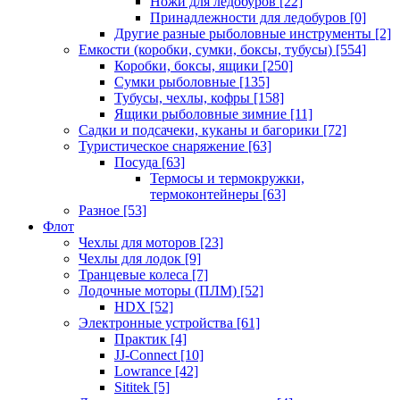
Ножи для ледобуров
[22]
Принадлежности для ледобуров
[0]
Другие разные рыболовные инструменты
[2]
Емкости (коробки, сумки, боксы, тубусы)
[554]
Коробки, боксы, ящики
[250]
Сумки рыболовные
[135]
Тубусы, чехлы, кофры
[158]
Ящики рыболовные зимние
[11]
Садки и подсачеки, куканы и багорики
[72]
Туристическое снаряжение
[63]
Посуда
[63]
Термосы и термокружки,
термоконтейнеры
[63]
Разное
[53]
Флот
Чехлы для моторов
[23]
Чехлы для лодок
[9]
Транцевые колеса
[7]
Лодочные моторы (ПЛМ)
[52]
HDX
[52]
Электронные устройства
[61]
Практик
[4]
JJ-Connect
[10]
Lowrance
[42]
Sititek
[5]