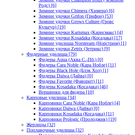
Родс)
[6]
Зимние удочки Chimera (Химера)
[6]
Зимние удочки Grifon (Грифон)
[53]
Зимние удочки Grows Culture (Гровс
Культур)
[19]
Зимние удочки Karismax (Карисмакс)
[4]
Зимние удочки Kosadaka (Косадака)
[17]
Зимние удилища Norstream (Норстрим)
[1]
Зимние удочки Zetrix (Зетрикс)
[9]
Фидерные удилища
[79]
Фидеры Aqua (Аква С.-Пб.)
[0]
Фидеры Cara Noble (Кара Нобле)
[11]
Фидеры Black Hole (Блэк Хол)
[1]
Фидеры Daiwa (Дайва)
[0]
Фидеры Favorite (Фаворит)
[11]
Фидеры Kosadaka (Косадака)
[46]
Вершинки для фидера
[10]
Карповые удилища
[34]
Карповики Cara Noble (Кара Нобле)
[4]
Карповики Daiwa (Дайва)
[0]
Карповики Kosadaka (Косадака)
[11]
Карповики Prologic (Пролоджик)
[19]
Жерлицы
[32]
Поплавочные удилища
[32]