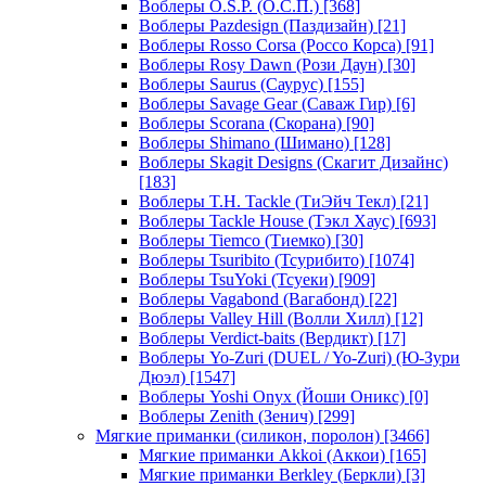
Воблеры O.S.P. (О.С.П.)
[368]
Воблеры Pazdesign (Паздизайн)
[21]
Воблеры Rosso Corsa (Россо Корса)
[91]
Воблеры Rosy Dawn (Рози Даун)
[30]
Воблеры Saurus (Саурус)
[155]
Воблеры Savage Gear (Саваж Гир)
[6]
Воблеры Scorana (Скорана)
[90]
Воблеры Shimano (Шимано)
[128]
Воблеры Skagit Designs (Скагит Дизайнс)
[183]
Воблеры T.H. Tackle (ТиЭйч Текл)
[21]
Воблеры Tackle House (Тэкл Хаус)
[693]
Воблеры Tiemco (Тиемко)
[30]
Воблеры Tsuribito (Тсурибито)
[1074]
Воблеры TsuYoki (Тсуеки)
[909]
Воблеры Vagabond (Вагабонд)
[22]
Воблеры Valley Hill (Волли Хилл)
[12]
Воблеры Verdict-baits (Вердикт)
[17]
Воблеры Yo-Zuri (DUEL / Yo-Zuri) (Ю-Зури
Дюэл)
[1547]
Воблеры Yoshi Onyx (Йоши Оникс)
[0]
Воблеры Zenith (Зенич)
[299]
Мягкие приманки (силикон, поролон)
[3466]
Мягкие приманки Akkoi (Аккои)
[165]
Мягкие приманки Berkley (Беркли)
[3]