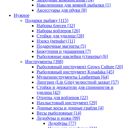
Наколенники для зимней рыбалки
[1]
Аксессуары для обуви
[8]
Нужное
Подарки рыбаку
[115]
Наборы блесен
[32]
Наборы воблеров
[26]
Стойки для удилищ
[28]
Нэцкэ (netsuke)
[11]
Подарочные магниты
[5]
Бижутерия и украшения
[7]
Рыболовные наклейки (стикеры)
[6]
Инструменты
[398]
Рыболовный инструмент Grows Culture
[20]
Рыболовный инструмент Kosadaka
[45]
Мультиинструменты Leatherman
[64]
Липгрип (Lip Grip) челюстной захват
[57]
Стойки и держатели для спиннингов и
удилищ
[42]
Отцепы для воблеров
[22]
Нахлыстовый инструмент
[29]
Донные косы и донные грабли
[4]
Весы рыболовные
[14]
Ледобуры и ножи
[99]
Ледобуры
[77]