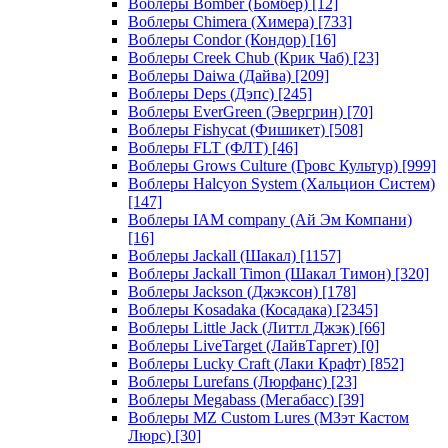
Воблеры Bomber (Бомбер)
[12]
Воблеры Chimera (Химера)
[733]
Воблеры Condor (Кондор)
[16]
Воблеры Creek Chub (Крик Чаб)
[23]
Воблеры Daiwa (Дайва)
[209]
Воблеры Deps (Дэпс)
[245]
Воблеры EverGreen (Эвергрин)
[70]
Воблеры Fishycat (Фишикет)
[508]
Воблеры FLT (ФЛТ)
[46]
Воблеры Grows Culture (Гровс Культур)
[999]
Воблеры Halcyon System (Хальцион Систем)
[147]
Воблеры IAM company (Ай Эм Компани)
[16]
Воблеры Jackall (Шакал)
[1157]
Воблеры Jackall Timon (Шакал Тимон)
[320]
Воблеры Jackson (Джэксон)
[178]
Воблеры Kosadaka (Косадака)
[2345]
Воблеры Little Jack (Литтл Джэк)
[66]
Воблеры LiveTarget (ЛайвТаргет)
[0]
Воблеры Lucky Craft (Лаки Крафт)
[852]
Воблеры Lurefans (Люрфанс)
[23]
Воблеры Megabass (Мегабасс)
[39]
Воблеры MZ Custom Lures (МЗэт Кастом
Люрс)
[30]