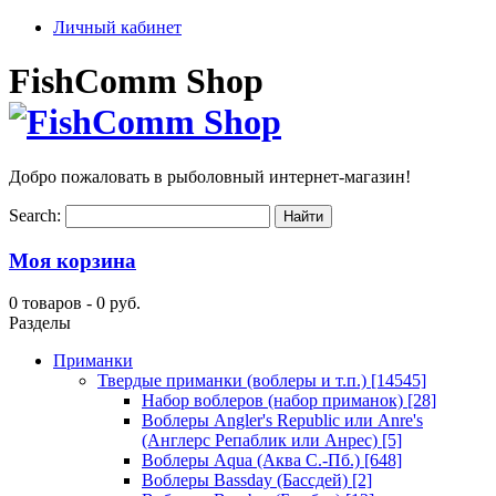
Личный кабинет
FishComm Shop
Добро пожаловать в рыболовный интернет-магазин!
Search:
Моя корзина
0 товаров -
0 руб.
Разделы
Приманки
Твердые приманки (воблеры и т.п.)
[14545]
Набор воблеров (набор приманок)
[28]
Воблеры Angler's Republic или Anre's
(Англерс Репаблик или Анрес)
[5]
Воблеры Aqua (Аква С.-Пб.)
[648]
Воблеры Bassday (Бассдей)
[2]