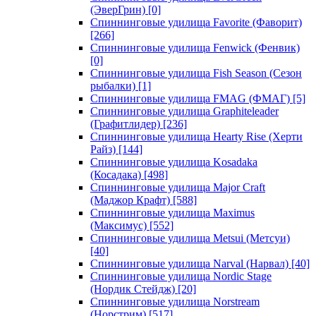
(ЭверГрин)
[0]
Спиннинговые удилища Favorite (Фаворит)
[266]
Спиннинговые удилища Fenwick (Фенвик)
[0]
Спиннинговые удилища Fish Season (Сезон
рыбалки)
[1]
Спиннинговые удилища FMAG (ФМАГ)
[5]
Спиннинговые удилища Graphiteleader
(Графитлидер)
[236]
Спиннинговые удилища Hearty Rise (Херти
Райз)
[144]
Спиннинговые удилища Kosadaka
(Косадака)
[498]
Спиннинговые удилища Major Craft
(Маджор Крафт)
[588]
Спиннинговые удилища Maximus
(Максимус)
[552]
Спиннинговые удилища Metsui (Метсуи)
[40]
Спиннинговые удилища Narval (Нарвал)
[40]
Спиннинговые удилища Nordic Stage
(Нордик Стейдж)
[20]
Спиннинговые удилища Norstream
(Норстрим)
[517]