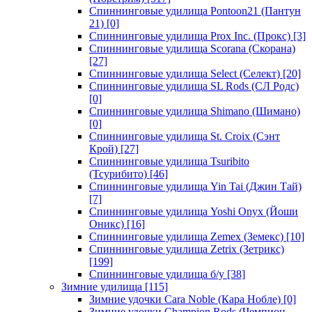
Спиннинговые удилища Pontoon21 (Пантун
21)
[0]
Спиннинговые удилища Prox Inc. (Прокс)
[3]
Спиннинговые удилища Scorana (Скорана)
[27]
Спиннинговые удилища Select (Селект)
[20]
Спиннинговые удилища SL Rods (СЛ Родс)
[0]
Спиннинговые удилища Shimano (Шимано)
[0]
Спиннинговые удилища St. Croix (Сэнт
Крой)
[27]
Спиннинговые удилища Tsuribito
(Тсурибито)
[46]
Спиннинговые удилища Yin Tai (Джин Тай)
[7]
Спиннинговые удилища Yoshi Onyx (Йоши
Оникс)
[16]
Спиннинговые удилища Zemex (Земекс)
[10]
Спиннинговые удилища Zetrix (Зетрикс)
[199]
Спиннинговые удилища б/у
[38]
Зимние удилища
[115]
Зимние удочки Cara Noble (Кара Нобле)
[0]
Зимние удочки Champion Rods (Чемпион