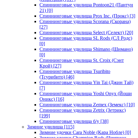
Спиннинговые удилища Pontoon21 (Пантун
21)
[0]
Спиннинговые удилища Prox Inc. (Прокс)
[3]
Спиннинговые удилища Scorana (Скорана)
[27]
Спиннинговые удилища Select (Селект)
[20]
Спиннинговые удилища SL Rods (СЛ Родс)
[0]
Спиннинговые удилища Shimano (Шимано)
[0]
Спиннинговые удилища St. Croix (Сэнт
Крой)
[27]
Спиннинговые удилища Tsuribito
(Тсурибито)
[46]
Спиннинговые удилища Yin Tai (Джин Тай)
[7]
Спиннинговые удилища Yoshi Onyx (Йоши
Оникс)
[16]
Спиннинговые удилища Zemex (Земекс)
[10]
Спиннинговые удилища Zetrix (Зетрикс)
[199]
Спиннинговые удилища б/у
[38]
Зимние удилища
[115]
Зимние удочки Cara Noble (Кара Нобле)
[0]
Зимние удочки Champion Rods (Чемпион