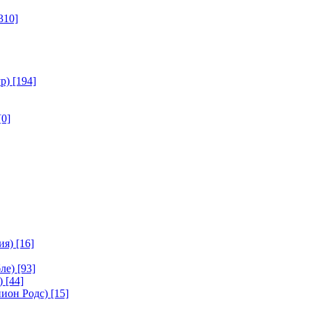
310]
р)
[194]
[0]
ия)
[16]
ле)
[93]
)
[44]
ион Родс)
[15]