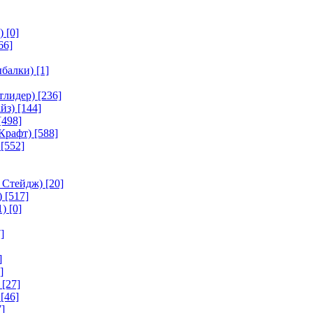
)
[0]
66]
ыбалки)
[1]
тлидер)
[236]
йз)
[144]
[498]
Крафт)
[588]
[552]
 Стейдж)
[20]
)
[517]
1)
[0]
]
]
]
[27]
[46]
]