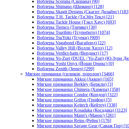
Воблеры Scorana (Скорана)
[90]
Воблеры Shimano (Шимано)
[128]
Воблеры Skagit Designs (Скагит Дизайнс)
[183
Воблеры T.H. Tackle (ТиЭйч Текл)
[21]
Воблеры Tackle House (Тэкл Хаус)
[693]
Воблеры Tiemco (Тиемко)
[30]
Воблеры Tsuribito (Тсурибито)
[1074]
Воблеры TsuYoki (Тсуеки)
[909]
Воблеры Vagabond (Вагабонд)
[22]
Воблеры Valley Hill (Волли Хилл)
[12]
Воблеры Verdict-baits (Вердикт)
[17]
Воблеры Yo-Zuri (DUEL / Yo-Zuri) (Ю-Зури Д
Воблеры Yoshi Onyx (Йоши Оникс)
[0]
Воблеры Zenith (Зенич)
[299]
Мягкие приманки (силикон, поролон)
[3466]
Мягкие приманки Akkoi (Аккои)
[165]
Мягкие приманки Berkley (Беркли)
[3]
Мягкие приманки Chimera (Химера)
[358]
Мягкие приманки Condor (Кондор)
[322]
Мягкие приманки Grifon (Грифон)
[5]
Мягкие приманки Keitech (Кейтеч)
[338]
Мягкие приманки Kosadaka (Косадака)
[1123]
Мягкие приманки Mann's (Маннс)
[281]
Мягкие приманки Reins (Рейнс)
[176]
Мягкие приманки Savage Gear (Саваж Гир)
[10