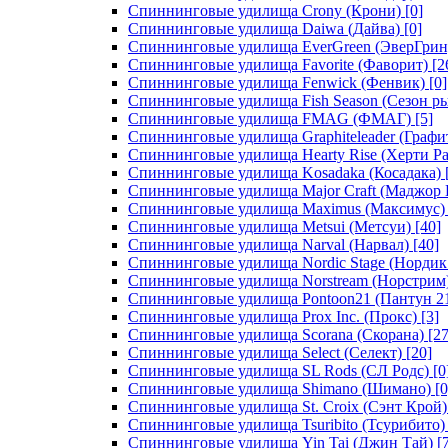
Спиннинговые удилища Crony (Крони)
[0]
Спиннинговые удилища Daiwa (Дайва)
[0]
Спиннинговые удилища EverGreen (ЭверГрин
Спиннинговые удилища Favorite (Фаворит)
[2
Спиннинговые удилища Fenwick (Фенвик)
[0]
Спиннинговые удилища Fish Season (Сезон р
Спиннинговые удилища FMAG (ФМАГ)
[5]
Спиннинговые удилища Graphiteleader (Графи
Спиннинговые удилища Hearty Rise (Херти Ра
Спиннинговые удилища Kosadaka (Косадака)
Спиннинговые удилища Major Craft (Маджор 
Спиннинговые удилища Maximus (Максимус)
Спиннинговые удилища Metsui (Метсуи)
[40]
Спиннинговые удилища Narval (Нарвал)
[40]
Спиннинговые удилища Nordic Stage (Нордик
Спиннинговые удилища Norstream (Норстрим
Спиннинговые удилища Pontoon21 (Пантун 2
Спиннинговые удилища Prox Inc. (Прокс)
[3]
Спиннинговые удилища Scorana (Скорана)
[27
Спиннинговые удилища Select (Селект)
[20]
Спиннинговые удилища SL Rods (СЛ Родс)
[0
Спиннинговые удилища Shimano (Шимано)
[0
Спиннинговые удилища St. Croix (Сэнт Крой)
Спиннинговые удилища Tsuribito (Тсурибито)
Спиннинговые удилища Yin Tai (Джин Тай)
[7