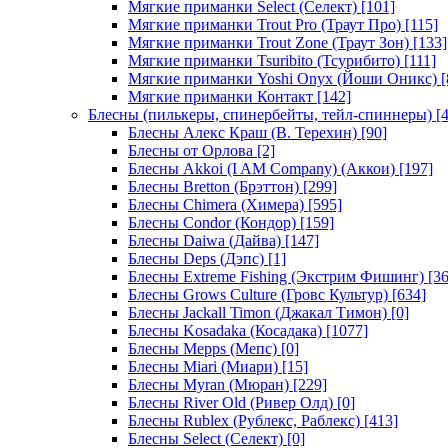
Мягкие приманки Select (Селект)
[101]
Мягкие приманки Trout Pro (Траут Про)
[115]
Мягкие приманки Trout Zone (Траут Зон)
[133]
Мягкие приманки Tsuribito (Тсурибито)
[111]
Мягкие приманки Yoshi Onyx (Йоши Оникс)
[
Мягкие приманки Контакт
[142]
Блесны (пилькеры, спинербейты, тейл-спиннеры)
[4
Блесны Алекс Краш (В. Терехин)
[90]
Блесны от Орлова
[2]
Блесны Akkoi (I AM Company) (Аккои)
[197]
Блесны Bretton (Брэттон)
[299]
Блесны Chimera (Химера)
[595]
Блесны Condor (Кондор)
[159]
Блесны Daiwa (Дайва)
[147]
Блесны Deps (Дэпс)
[1]
Блесны Extreme Fishing (Экстрим Фишинг)
[36
Блесны Grows Culture (Гровс Культур)
[634]
Блесны Jackall Timon (Джакал Тимон)
[0]
Блесны Kosadaka (Косадака)
[1077]
Блесны Mepps (Мепс)
[0]
Блесны Miari (Миари)
[15]
Блесны Myran (Мюран)
[229]
Блесны River Old (Ривер Олд)
[0]
Блесны Rublex (Рублекс, Раблекс)
[413]
Блесны Select (Селект)
[0]