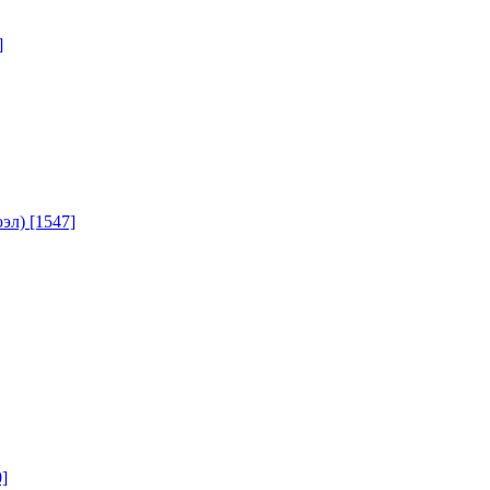
]
юэл)
[1547]
]