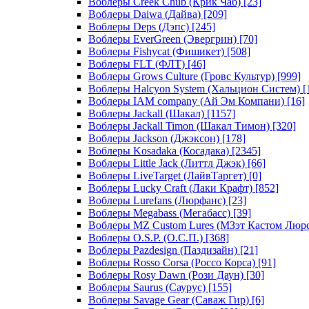
Воблеры Creek Chub (Крик Чаб)
[23]
Воблеры Daiwa (Дайва)
[209]
Воблеры Deps (Дэпс)
[245]
Воблеры EverGreen (Эвергрин)
[70]
Воблеры Fishycat (Фишикет)
[508]
Воблеры FLT (ФЛТ)
[46]
Воблеры Grows Culture (Гровс Культур)
[999]
Воблеры Halcyon System (Хальцион Систем)
[
Воблеры IAM company (Ай Эм Компани)
[16]
Воблеры Jackall (Шакал)
[1157]
Воблеры Jackall Timon (Шакал Тимон)
[320]
Воблеры Jackson (Джэксон)
[178]
Воблеры Kosadaka (Косадака)
[2345]
Воблеры Little Jack (Литтл Джэк)
[66]
Воблеры LiveTarget (ЛайвТаргет)
[0]
Воблеры Lucky Craft (Лаки Крафт)
[852]
Воблеры Lurefans (Люрфанс)
[23]
Воблеры Megabass (Мегабасс)
[39]
Воблеры MZ Custom Lures (МЗэт Кастом Люр
Воблеры O.S.P. (О.С.П.)
[368]
Воблеры Pazdesign (Паздизайн)
[21]
Воблеры Rosso Corsa (Россо Корса)
[91]
Воблеры Rosy Dawn (Рози Даун)
[30]
Воблеры Saurus (Саурус)
[155]
Воблеры Savage Gear (Саваж Гир)
[6]