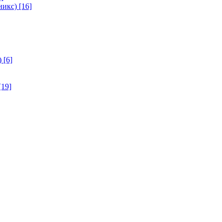
никс)
[16]
)
[6]
[19]