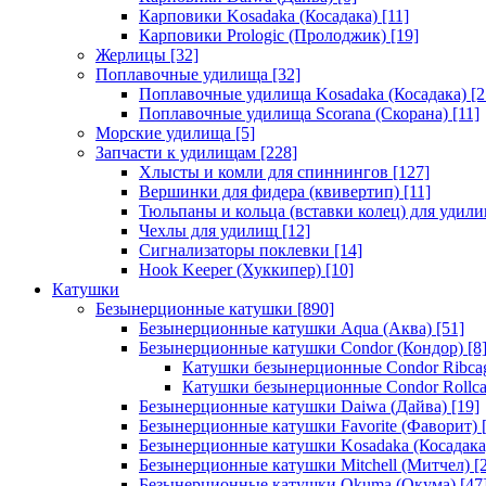
Карповики Kosadaka (Косадака)
[11]
Карповики Prologic (Пролоджик)
[19]
Жерлицы
[32]
Поплавочные удилища
[32]
Поплавочные удилища Kosadaka (Косадака)
[2
Поплавочные удилища Scorana (Скорана)
[11]
Морские удилища
[5]
Запчасти к удилищам
[228]
Хлысты и комли для спиннингов
[127]
Вершинки для фидера (квивертип)
[11]
Тюльпаны и кольца (вставки колец) для удил
Чехлы для удилищ
[12]
Сигнализаторы поклевки
[14]
Hook Keeper (Хуккипер)
[10]
Катушки
Безынерционные катушки
[890]
Безынерционные катушки Aqua (Аква)
[51]
Безынерционные катушки Condor (Кондор)
[8
Катушки безынерционные Condor Ribca
Катушки безынерционные Condor Rollc
Безынерционные катушки Daiwa (Дайва)
[19]
Безынерционные катушки Favorite (Фаворит)
[
Безынерционные катушки Kosadaka (Косадака
Безынерционные катушки Mitchell (Митчел)
[2
Безынерционные катушки Okuma (Окума)
[47