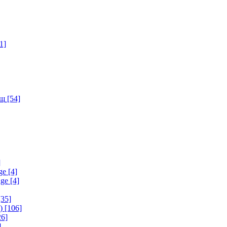
1]
ищ
[54]
]
ge
[4]
age
[4]
35]
)
[106]
6]
]