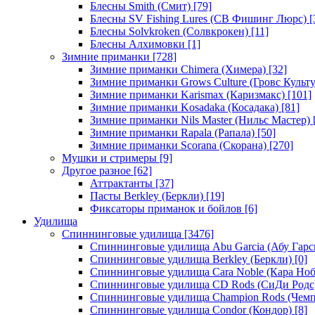
Блесны Smith (Смит)
[79]
Блесны SV Fishing Lures (СВ Фишинг Люрс)
[
Блесны Solvkroken (Солвкрокен)
[11]
Блесны Алхимовки
[1]
Зимние приманки
[728]
Зимние приманки Chimera (Химера)
[32]
Зимние приманки Grows Culture (Гровс Культу
Зимние приманки Karismax (Каризмакс)
[101]
Зимние приманки Kosadaka (Косадака)
[81]
Зимние приманки Nils Master (Нильс Мастер)
Зимние приманки Rapala (Рапала)
[50]
Зимние приманки Scorana (Скорана)
[270]
Мушки и стримеры
[9]
Другое разное
[62]
Аттрактанты
[37]
Пасты Berkley (Беркли)
[19]
Фиксаторы приманок и бойлов
[6]
Удилища
Спиннинговые удилища
[3476]
Спиннинговые удилища Abu Garcia (Абу Гарс
Спиннинговые удилища Berkley (Беркли)
[0]
Спиннинговые удилища Cara Noble (Кара Ноб
Спиннинговые удилища CD Rods (СиДи Родс
Спиннинговые удилища Champion Rods (Чемп
Спиннинговые удилища Condor (Кондор)
[8]