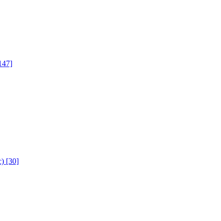
147]
с)
[30]