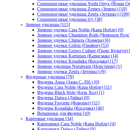
Спиннинговые удилища Yoshi Onyx (Йоши О
Спиннинговые удилища Zemex (Земекс)
[10]
Спиннинговые удилища Zetrix (Зетрикс)
[199]
Спиннинговые удилища б/у
[38]
Зимние удилища
[115]
Зимние удочки Cara Noble (Кара Нобле)
[0]
Зимние удочки Champion Rods (Чемпион Родс
Зимние удочки Chimera (Химера)
[6]
Зимние удочки Grifon (Грифон)
[53]
Зимние удочки Grows Culture (Гровс Культур)
Зимние удочки Karismax (Карисмакс)
[4]
Зимние удочки Kosadaka (Косадака)
[17]
Зимние удилища Norstream (Норстрим)
[1]
Зимние удочки Zetrix (Зетрикс)
[9]
Фидерные удилища
[79]
Фидеры Aqua (Аква С.-Пб.)
[0]
Фидеры Cara Noble (Кара Нобле)
[11]
Фидеры Black Hole (Блэк Хол)
[1]
Фидеры Daiwa (Дайва)
[0]
Фидеры Favorite (Фаворит)
[11]
Фидеры Kosadaka (Косадака)
[46]
Вершинки для фидера
[10]
Карповые удилища
[34]
Карповики Cara Noble (Кара Нобле)
[4]
Карповики Daiwa (Дайва)
[0]