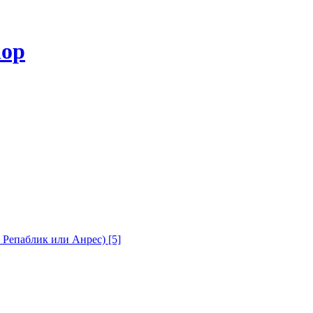
с Репаблик или Анрес)
[5]