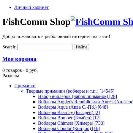
Личный кабинет
FishComm Shop
Добро пожаловать в рыболовный интернет-магазин!
Search:
Моя корзина
0 товаров -
0 руб.
Разделы
Приманки
Твердые приманки (воблеры и т.п.)
[14545]
Набор воблеров (набор приманок)
[28]
Воблеры Angler's Republic или Anre's (Англер
Воблеры Aqua (Аква С.-Пб.)
[648]
Воблеры Bassday (Бассдей)
[2]
Воблеры Bomber (Бомбер)
[12]
Воблеры Chimera (Химера)
[733]
Воблеры Condor (Кондор)
[16]