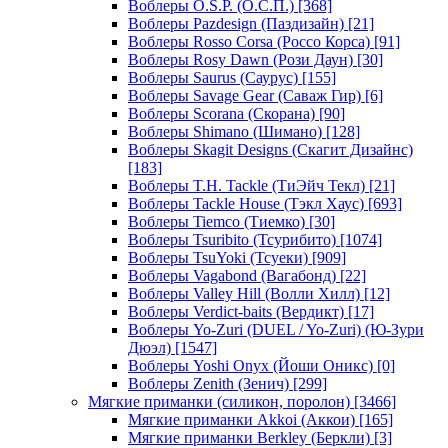
Воблеры O.S.P. (О.С.П.)
[368]
Воблеры Pazdesign (Паздизайн)
[21]
Воблеры Rosso Corsa (Россо Корса)
[91]
Воблеры Rosy Dawn (Рози Даун)
[30]
Воблеры Saurus (Саурус)
[155]
Воблеры Savage Gear (Саваж Гир)
[6]
Воблеры Scorana (Скорана)
[90]
Воблеры Shimano (Шимано)
[128]
Воблеры Skagit Designs (Скагит Дизайнс)
[183]
Воблеры T.H. Tackle (ТиЭйч Текл)
[21]
Воблеры Tackle House (Тэкл Хаус)
[693]
Воблеры Tiemco (Тиемко)
[30]
Воблеры Tsuribito (Тсурибито)
[1074]
Воблеры TsuYoki (Тсуеки)
[909]
Воблеры Vagabond (Вагабонд)
[22]
Воблеры Valley Hill (Волли Хилл)
[12]
Воблеры Verdict-baits (Вердикт)
[17]
Воблеры Yo-Zuri (DUEL / Yo-Zuri) (Ю-Зури
Дюэл)
[1547]
Воблеры Yoshi Onyx (Йоши Оникс)
[0]
Воблеры Zenith (Зенич)
[299]
Мягкие приманки (силикон, поролон)
[3466]
Мягкие приманки Akkoi (Аккои)
[165]
Мягкие приманки Berkley (Беркли)
[3]