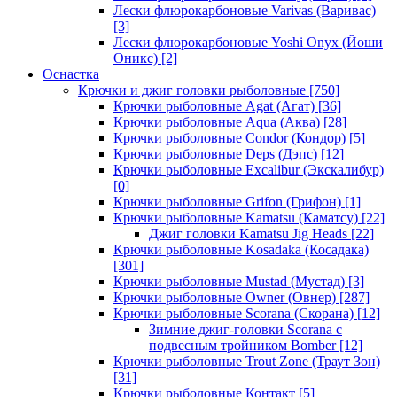
Лески флюрокарбоновые Varivas (Варивас)
[3]
Лески флюрокарбоновые Yoshi Onyx (Йоши
Оникс)
[2]
Оснастка
Крючки и джиг головки рыболовные
[750]
Крючки рыболовные Agat (Агат)
[36]
Крючки рыболовные Aqua (Аква)
[28]
Крючки рыболовные Condor (Кондор)
[5]
Крючки рыболовные Deps (Дэпс)
[12]
Крючки рыболовные Excalibur (Экскалибур)
[0]
Крючки рыболовные Grifon (Грифон)
[1]
Крючки рыболовные Kamatsu (Каматсу)
[22]
Джиг головки Kamatsu Jig Heads
[22]
Крючки рыболовные Kosadaka (Косадака)
[301]
Крючки рыболовные Mustad (Мустад)
[3]
Крючки рыболовные Owner (Овнер)
[287]
Крючки рыболовные Scorana (Скорана)
[12]
Зимние джиг-головки Scorana с
подвесным тройником Bomber
[12]
Крючки рыболовные Trout Zone (Траут Зон)
[31]
Крючки рыболовные Контакт
[5]