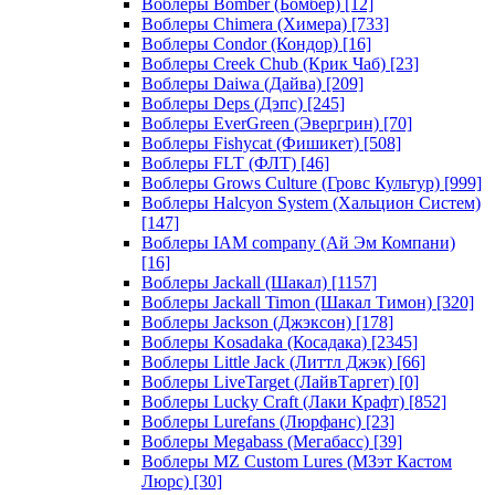
Воблеры Bomber (Бомбер)
[12]
Воблеры Chimera (Химера)
[733]
Воблеры Condor (Кондор)
[16]
Воблеры Creek Chub (Крик Чаб)
[23]
Воблеры Daiwa (Дайва)
[209]
Воблеры Deps (Дэпс)
[245]
Воблеры EverGreen (Эвергрин)
[70]
Воблеры Fishycat (Фишикет)
[508]
Воблеры FLT (ФЛТ)
[46]
Воблеры Grows Culture (Гровс Культур)
[999]
Воблеры Halcyon System (Хальцион Систем)
[147]
Воблеры IAM company (Ай Эм Компани)
[16]
Воблеры Jackall (Шакал)
[1157]
Воблеры Jackall Timon (Шакал Тимон)
[320]
Воблеры Jackson (Джэксон)
[178]
Воблеры Kosadaka (Косадака)
[2345]
Воблеры Little Jack (Литтл Джэк)
[66]
Воблеры LiveTarget (ЛайвТаргет)
[0]
Воблеры Lucky Craft (Лаки Крафт)
[852]
Воблеры Lurefans (Люрфанс)
[23]
Воблеры Megabass (Мегабасс)
[39]
Воблеры MZ Custom Lures (МЗэт Кастом
Люрс)
[30]