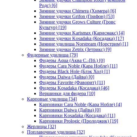
Родс)
[6]
Зимние удочки Chimera (Химера)
[6]
Зимние удочки Grifon (Грифон)
[53]
Зимние удочки Grows Culture (Гровс
Культур)
[19]
Зимние удочки Karismax (Карисмакс)
[4]
Зимние удочки Kosadaka (Косадака)
[17]
Зимние удилища Norstream (Норстрим)
[1]
Зимние удочки Zetrix (Зетрикс)
[9]
Фидерные удилища
[79]
Фидеры Aqua (Аква С.-Пб.)
[0]
Фидеры Cara Noble (Кара Нобле)
[11]
Фидеры Black Hole (Блэк Хол)
[1]
Фидеры Daiwa (Дайва)
[0]
Фидеры Favorite (Фаворит)
[11]
Фидеры Kosadaka (Косадака)
[46]
Вершинки для фидера
[10]
Карповые удилища
[34]
Карповики Cara Noble (Кара Нобле)
[4]
Карповики Daiwa (Дайва)
[0]
Карповики Kosadaka (Косадака)
[11]
Карповики Prologic (Пролоджик)
[19]
Жерлицы
[32]
Поплавочные удилища
[32]