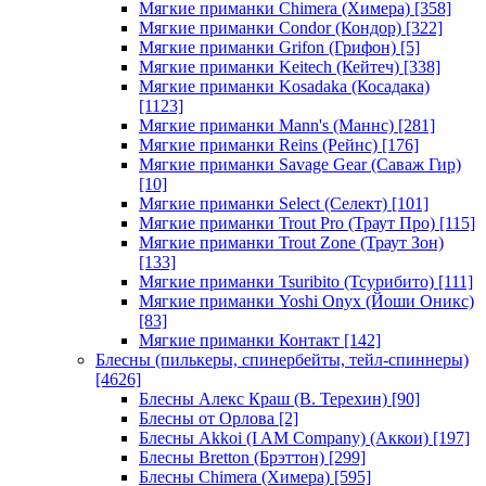
Мягкие приманки Chimera (Химера)
[358]
Мягкие приманки Condor (Кондор)
[322]
Мягкие приманки Grifon (Грифон)
[5]
Мягкие приманки Keitech (Кейтеч)
[338]
Мягкие приманки Kosadaka (Косадака)
[1123]
Мягкие приманки Mann's (Маннс)
[281]
Мягкие приманки Reins (Рейнс)
[176]
Мягкие приманки Savage Gear (Саваж Гир)
[10]
Мягкие приманки Select (Селект)
[101]
Мягкие приманки Trout Pro (Траут Про)
[115]
Мягкие приманки Trout Zone (Траут Зон)
[133]
Мягкие приманки Tsuribito (Тсурибито)
[111]
Мягкие приманки Yoshi Onyx (Йоши Оникс)
[83]
Мягкие приманки Контакт
[142]
Блесны (пилькеры, спинербейты, тейл-спиннеры)
[4626]
Блесны Алекс Краш (В. Терехин)
[90]
Блесны от Орлова
[2]
Блесны Akkoi (I AM Company) (Аккои)
[197]
Блесны Bretton (Брэттон)
[299]
Блесны Chimera (Химера)
[595]