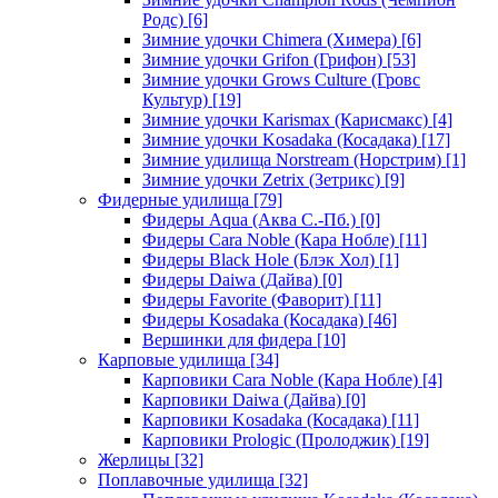
Родс)
[6]
Зимние удочки Chimera (Химера)
[6]
Зимние удочки Grifon (Грифон)
[53]
Зимние удочки Grows Culture (Гровс
Культур)
[19]
Зимние удочки Karismax (Карисмакс)
[4]
Зимние удочки Kosadaka (Косадака)
[17]
Зимние удилища Norstream (Норстрим)
[1]
Зимние удочки Zetrix (Зетрикс)
[9]
Фидерные удилища
[79]
Фидеры Aqua (Аква С.-Пб.)
[0]
Фидеры Cara Noble (Кара Нобле)
[11]
Фидеры Black Hole (Блэк Хол)
[1]
Фидеры Daiwa (Дайва)
[0]
Фидеры Favorite (Фаворит)
[11]
Фидеры Kosadaka (Косадака)
[46]
Вершинки для фидера
[10]
Карповые удилища
[34]
Карповики Cara Noble (Кара Нобле)
[4]
Карповики Daiwa (Дайва)
[0]
Карповики Kosadaka (Косадака)
[11]
Карповики Prologic (Пролоджик)
[19]
Жерлицы
[32]
Поплавочные удилища
[32]