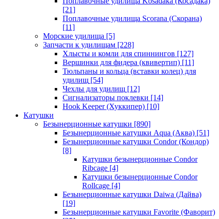
Поплавочные удилища Kosadaka (Косадака)
[21]
Поплавочные удилища Scorana (Скорана)
[11]
Морские удилища
[5]
Запчасти к удилищам
[228]
Хлысты и комли для спиннингов
[127]
Вершинки для фидера (квивертип)
[11]
Тюльпаны и кольца (вставки колец) для
удилищ
[54]
Чехлы для удилищ
[12]
Сигнализаторы поклевки
[14]
Hook Keeper (Хуккипер)
[10]
Катушки
Безынерционные катушки
[890]
Безынерционные катушки Aqua (Аква)
[51]
Безынерционные катушки Condor (Кондор)
[8]
Катушки безынерционные Condor
Ribcage
[4]
Катушки безынерционные Condor
Rollcage
[4]
Безынерционные катушки Daiwa (Дайва)
[19]
Безынерционные катушки Favorite (Фаворит)