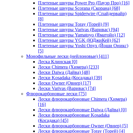
Плетеные шнуры Power Pro (Пауэр Про)
[16]
Плетеные шнуры Scorana (Скорана)
[68]
Плетеные шнуры Spiderwire (Спайдервайр)
[8]
Плетеные шнуры Toray (Торей)
[9]
Плетеные шнуры Varivas (Варивас)
[94]
Плетеные шнуры Yamatoyo (Яматойо)
[12]
Плетеные шнуры YGK (ЮДжиКей)
[62]
Плетеные шнуры Yoshi Onyx (Йоши Оникс)
[5]
Монофильные лески (нейлоновые)
[411]
Леска Клинская
[0]
Лески Chimera (Химера)
[233]
Лески Daiwa (Дайва)
[48]
Лески Kosadaka (Косадака)
[39]
Лески Owner (Овнер)
[17]
Лески Varivas (Варивас)
[74]
Флюрокарбоновые лески
[75]
Лески флюрокарбоновые Chimera (Химера)
[16]
Лески флюрокарбоновые Daiwa (Дайва)
[0]
Лески флюрокарбоновые Kosadaka
(Косадака)
[45]
Лески флюрокарбоновые Owner (Овнер)
[5]
Лески флюрокарбоновые Toray (Торей)
[4]