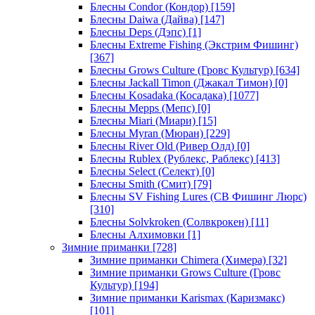
Блесны Condor (Кондор)
[159]
Блесны Daiwa (Дайва)
[147]
Блесны Deps (Дэпс)
[1]
Блесны Extreme Fishing (Экстрим Фишинг)
[367]
Блесны Grows Culture (Гровс Культур)
[634]
Блесны Jackall Timon (Джакал Тимон)
[0]
Блесны Kosadaka (Косадака)
[1077]
Блесны Mepps (Мепс)
[0]
Блесны Miari (Миари)
[15]
Блесны Myran (Мюран)
[229]
Блесны River Old (Ривер Олд)
[0]
Блесны Rublex (Рублекс, Раблекс)
[413]
Блесны Select (Селект)
[0]
Блесны Smith (Смит)
[79]
Блесны SV Fishing Lures (СВ Фишинг Люрс)
[310]
Блесны Solvkroken (Солвкрокен)
[11]
Блесны Алхимовки
[1]
Зимние приманки
[728]
Зимние приманки Chimera (Химера)
[32]
Зимние приманки Grows Culture (Гровс
Культур)
[194]
Зимние приманки Karismax (Каризмакс)
[101]