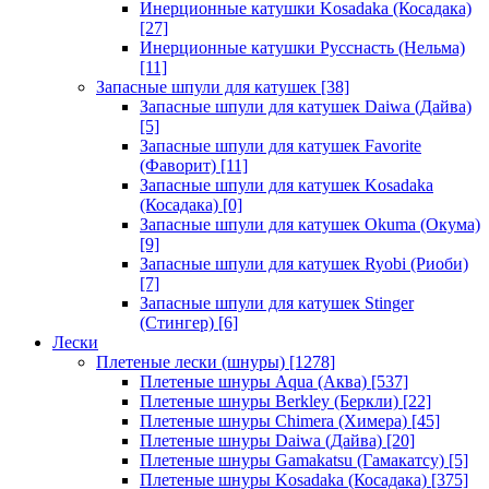
Инерционные катушки Kosadaka (Косадака)
[27]
Инерционные катушки Русснасть (Нельма)
[11]
Запасные шпули для катушек
[38]
Запасные шпули для катушек Daiwa (Дайва)
[5]
Запасные шпули для катушек Favorite
(Фаворит)
[11]
Запасные шпули для катушек Kosadaka
(Косадака)
[0]
Запасные шпули для катушек Okuma (Окума)
[9]
Запасные шпули для катушек Ryobi (Риоби)
[7]
Запасные шпули для катушек Stinger
(Стингер)
[6]
Лески
Плетеные лески (шнуры)
[1278]
Плетеные шнуры Aqua (Аква)
[537]
Плетеные шнуры Berkley (Беркли)
[22]
Плетеные шнуры Chimera (Химера)
[45]
Плетеные шнуры Daiwa (Дайва)
[20]
Плетеные шнуры Gamakatsu (Гамакатсу)
[5]
Плетеные шнуры Kosadaka (Косадака)
[375]