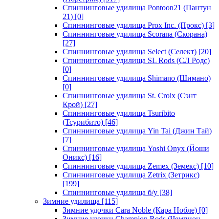
Спиннинговые удилища Pontoon21 (Пантун
21)
[0]
Спиннинговые удилища Prox Inc. (Прокс)
[3]
Спиннинговые удилища Scorana (Скорана)
[27]
Спиннинговые удилища Select (Селект)
[20]
Спиннинговые удилища SL Rods (СЛ Родс)
[0]
Спиннинговые удилища Shimano (Шимано)
[0]
Спиннинговые удилища St. Croix (Сэнт
Крой)
[27]
Спиннинговые удилища Tsuribito
(Тсурибито)
[46]
Спиннинговые удилища Yin Tai (Джин Тай)
[7]
Спиннинговые удилища Yoshi Onyx (Йоши
Оникс)
[16]
Спиннинговые удилища Zemex (Земекс)
[10]
Спиннинговые удилища Zetrix (Зетрикс)
[199]
Спиннинговые удилища б/у
[38]
Зимние удилища
[115]
Зимние удочки Cara Noble (Кара Нобле)
[0]
Зимние удочки Champion Rods (Чемпион