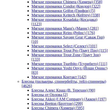
Мягкие приманки Chimera (Химера)
[358]
Мягкие приманки Condor (Кондор)
[322]
Мягкие приманки Grifon (Грифон)
[5]
Мягкие приманки Keitech (Кейтеч)
[338]
Мягкие приманки Kosadaka (Косадака)
[1123]
Мягкие приманки Mann's (Маннс)
[281]
Мягкие приманки Reins (Рейнс)
[176]
Мягкие приманки Savage Gear (Саваж Гир)
[10]
Мягкие приманки Select (Селект)
[101]
Мягкие приманки Trout Pro (Траут Про)
[115]
Мягкие приманки Trout Zone (Траут Зон)
[133]
Мягкие приманки Tsuribito (Тсурибито)
[111]
Мягкие приманки Yoshi Onyx (Йоши Оникс)
[83]
Мягкие приманки Контакт
[142]
Блесны (пилькеры, спинербейты, тейл-спиннеры)
[4626]
Блесны Алекс Краш (В. Терехин)
[90]
Блесны от Орлова
[2]
Блесны Akkoi (I AM Company) (Аккои)
[197]
Блесны Bretton (Брэттон)
[299]
Блесны Chimera (Химера)
[595]