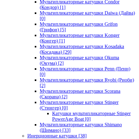
Мультипликаторные катушки Condor
(Кондор)
[1]
Мультипликаторные катушки Daiwa (Дайва)
[0]
Мультипликаторные катушки Grifon
(Грифон)
[5]
Мультипликаторные катушки Konger
(Конгер)
[1]
Мультипликаторные катушки Kosadaka
(Косадака)
[29]
Мультипликаторные катушки Okuma
(Окума)
[2]
Мультипликаторные катушки Penn (Пенн)
[0]
Мультипликаторные катушки Ryobi (Риоби)
[2]
Мультипликаторные катушки Scorana
(Скорана)
[2]
Мультипликаторные катушки Stinger
(Стингер)
[0]
Катушки мультипликаторные Stinger
PowerAge Boat
[0]
Мультипликаторные катушки Shimano
(Шимано)
[33]
Инерционные катушки
[38]