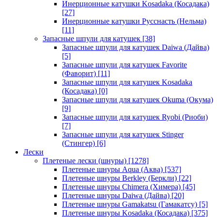
Инерционные катушки Kosadaka (Косадака)
[27]
Инерционные катушки Русснасть (Нельма)
[11]
Запасные шпули для катушек
[38]
Запасные шпули для катушек Daiwa (Дайва)
[5]
Запасные шпули для катушек Favorite
(Фаворит)
[11]
Запасные шпули для катушек Kosadaka
(Косадака)
[0]
Запасные шпули для катушек Okuma (Окума)
[9]
Запасные шпули для катушек Ryobi (Риоби)
[7]
Запасные шпули для катушек Stinger
(Стингер)
[6]
Лески
Плетеные лески (шнуры)
[1278]
Плетеные шнуры Aqua (Аква)
[537]
Плетеные шнуры Berkley (Беркли)
[22]
Плетеные шнуры Chimera (Химера)
[45]
Плетеные шнуры Daiwa (Дайва)
[20]
Плетеные шнуры Gamakatsu (Гамакатсу)
[5]
Плетеные шнуры Kosadaka (Косадака)
[375]