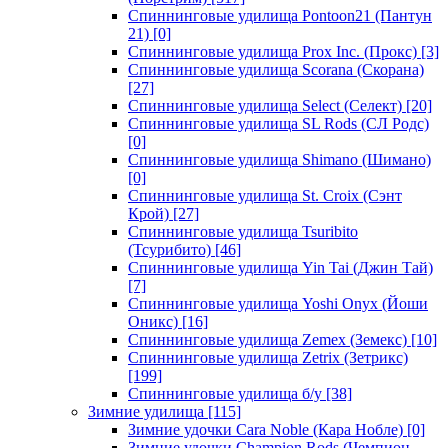
Спиннинговые удилища Pontoon21 (Пантун
21)
[0]
Спиннинговые удилища Prox Inc. (Прокс)
[3]
Спиннинговые удилища Scorana (Скорана)
[27]
Спиннинговые удилища Select (Селект)
[20]
Спиннинговые удилища SL Rods (СЛ Родс)
[0]
Спиннинговые удилища Shimano (Шимано)
[0]
Спиннинговые удилища St. Croix (Сэнт
Крой)
[27]
Спиннинговые удилища Tsuribito
(Тсурибито)
[46]
Спиннинговые удилища Yin Tai (Джин Тай)
[7]
Спиннинговые удилища Yoshi Onyx (Йоши
Оникс)
[16]
Спиннинговые удилища Zemex (Земекс)
[10]
Спиннинговые удилища Zetrix (Зетрикс)
[199]
Спиннинговые удилища б/у
[38]
Зимние удилища
[115]
Зимние удочки Cara Noble (Кара Нобле)
[0]
Зимние удочки Champion Rods (Чемпион