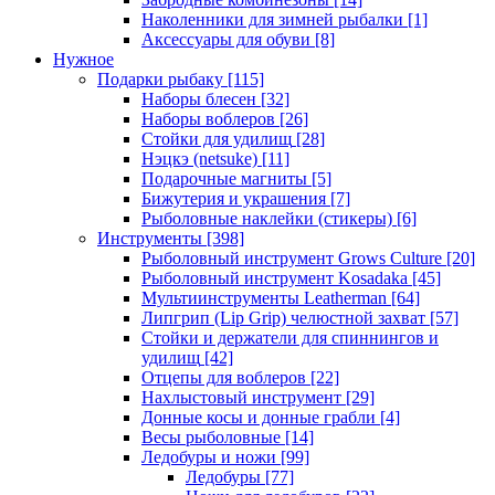
Наколенники для зимней рыбалки
[1]
Аксессуары для обуви
[8]
Нужное
Подарки рыбаку
[115]
Наборы блесен
[32]
Наборы воблеров
[26]
Стойки для удилищ
[28]
Нэцкэ (netsuke)
[11]
Подарочные магниты
[5]
Бижутерия и украшения
[7]
Рыболовные наклейки (стикеры)
[6]
Инструменты
[398]
Рыболовный инструмент Grows Culture
[20]
Рыболовный инструмент Kosadaka
[45]
Мультиинструменты Leatherman
[64]
Липгрип (Lip Grip) челюстной захват
[57]
Стойки и держатели для спиннингов и
удилищ
[42]
Отцепы для воблеров
[22]
Нахлыстовый инструмент
[29]
Донные косы и донные грабли
[4]
Весы рыболовные
[14]
Ледобуры и ножи
[99]
Ледобуры
[77]