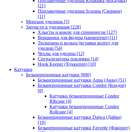
Поплавочные удилища Kosadaka (Косадака)
[21]
Поплавочные удилища Scorana (Скорана)
[11]
Морские удилища
[5]
Запчасти к удилищам
[228]
Хлысты и комли для спиннингов
[127]
Вершинки для фидера (квивертип)
[11]
Тюльпаны и кольца (вставки колец) для
удилищ
[54]
Чехлы для удилищ
[12]
Сигнализаторы поклевки
[14]
Hook Keeper (Хуккипер)
[10]
Катушки
Безынерционные катушки
[890]
Безынерционные катушки Aqua (Аква)
[51]
Безынерционные катушки Condor (Кондор)
[8]
Катушки безынерционные Condor
Ribcage
[4]
Катушки безынерционные Condor
Rollcage
[4]
Безынерционные катушки Daiwa (Дайва)
[19]
Безынерционные катушки Favorite (Фаворит)