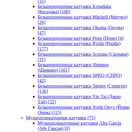
[35]
Безынерционные катушки Kosadaka
(Косадака)
[106]
Безынерционные катушки Mitchell (Митчел)
[26]
Безынерционные катушки Okuma (Окума)
[47]
Безынерционные катушки Penn (Пенн)
[4]
Безынерционные катушки Ryobi (Риоби)
[177]
Безынерционные катушки Scorana (Скорана)
[31]
Безынерционные катушки Shimano
(Шимано)
[161]
Безынерционные катушки SPRO (СПРО)
[42]
Безынерционные катушки Stinger (Стингер)
[136]
Безынерционные катушки Yin Tai (Джин
Тай)
[32]
Безынерционные катушки Yoshi Onyx (Йоши
Оникс)
[15]
Мультипликаторные катушки
[75]
Мультипликаторные катушки Abu Garcia
(Абу Гарсия)
[0]