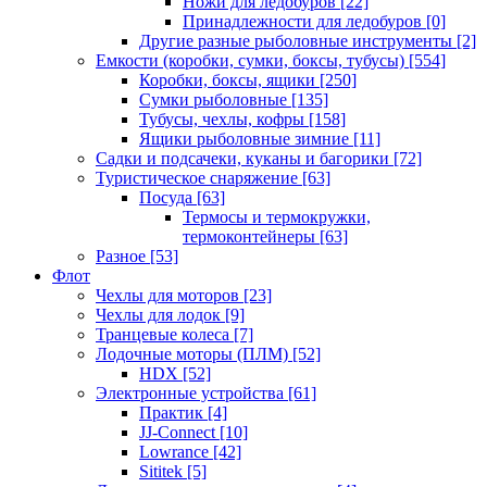
Ножи для ледобуров
[22]
Принадлежности для ледобуров
[0]
Другие разные рыболовные инструменты
[2]
Емкости (коробки, сумки, боксы, тубусы)
[554]
Коробки, боксы, ящики
[250]
Сумки рыболовные
[135]
Тубусы, чехлы, кофры
[158]
Ящики рыболовные зимние
[11]
Садки и подсачеки, куканы и багорики
[72]
Туристическое снаряжение
[63]
Посуда
[63]
Термосы и термокружки,
термоконтейнеры
[63]
Разное
[53]
Флот
Чехлы для моторов
[23]
Чехлы для лодок
[9]
Транцевые колеса
[7]
Лодочные моторы (ПЛМ)
[52]
HDX
[52]
Электронные устройства
[61]
Практик
[4]
JJ-Connect
[10]
Lowrance
[42]
Sititek
[5]