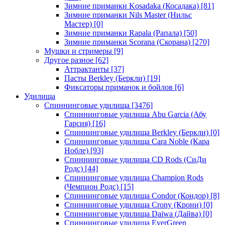
Зимние приманки Kosadaka (Косадака)
[81]
Зимние приманки Nils Master (Нильс
Мастер)
[0]
Зимние приманки Rapala (Рапала)
[50]
Зимние приманки Scorana (Скорана)
[270]
Мушки и стримеры
[9]
Другое разное
[62]
Аттрактанты
[37]
Пасты Berkley (Беркли)
[19]
Фиксаторы приманок и бойлов
[6]
Удилища
Спиннинговые удилища
[3476]
Спиннинговые удилища Abu Garcia (Абу
Гарсия)
[16]
Спиннинговые удилища Berkley (Беркли)
[0]
Спиннинговые удилища Cara Noble (Кара
Нобле)
[93]
Спиннинговые удилища CD Rods (СиДи
Родс)
[44]
Спиннинговые удилища Champion Rods
(Чемпион Родс)
[15]
Спиннинговые удилища Condor (Кондор)
[8]
Спиннинговые удилища Crony (Крони)
[0]
Спиннинговые удилища Daiwa (Дайва)
[0]
Спиннинговые удилища EverGreen