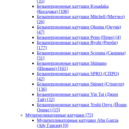
[35]
Безынерционные катушки Kosadaka
(Косадака)
[106]
Безынерционные катушки Mitchell (Митчел)
[26]
Безынерционные катушки Okuma (Окума)
[47]
Безынерционные катушки Penn (Пенн)
[4]
Безынерционные катушки Ryobi (Риоби)
[177]
Безынерционные катушки Scorana (Скорана)
[31]
Безынерционные катушки Shimano
(Шимано)
[161]
Безынерционные катушки SPRO (СПРО)
[42]
Безынерционные катушки Stinger (Стингер)
[136]
Безынерционные катушки Yin Tai (Джин
Тай)
[32]
Безынерционные катушки Yoshi Onyx (Йоши
Оникс)
[15]
Мультипликаторные катушки
[75]
Мультипликаторные катушки Abu Garcia
(Абу Гарсия)
[0]