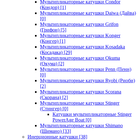
Мультипликаторные катушки Condor
(Кондор)
[1]
Мультипликаторные катушки Daiwa (Дайва)
[0]
Мультипликаторные катушки Grifon
(Грифон)
[5]
Мультипликаторные катушки Konger
(Конгер)
[1]
Мультипликаторные катушки Kosadaka
(Косадака)
[29]
Мультипликаторные катушки Okuma
(Окума)
[2]
Мультипликаторные катушки Penn (Пенн)
[0]
Мультипликаторные катушки Ryobi (Риоби)
[2]
Мультипликаторные катушки Scorana
(Скорана)
[2]
Мультипликаторные катушки Stinger
(Стингер)
[0]
Катушки мультипликаторные Stinger
PowerAge Boat
[0]
Мультипликаторные катушки Shimano
(Шимано)
[33]
Инерционные катушки
[38]