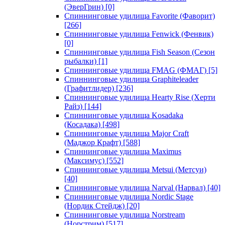
(ЭверГрин)
[0]
Спиннинговые удилища Favorite (Фаворит)
[266]
Спиннинговые удилища Fenwick (Фенвик)
[0]
Спиннинговые удилища Fish Season (Сезон
рыбалки)
[1]
Спиннинговые удилища FMAG (ФМАГ)
[5]
Спиннинговые удилища Graphiteleader
(Графитлидер)
[236]
Спиннинговые удилища Hearty Rise (Херти
Райз)
[144]
Спиннинговые удилища Kosadaka
(Косадака)
[498]
Спиннинговые удилища Major Craft
(Маджор Крафт)
[588]
Спиннинговые удилища Maximus
(Максимус)
[552]
Спиннинговые удилища Metsui (Метсуи)
[40]
Спиннинговые удилища Narval (Нарвал)
[40]
Спиннинговые удилища Nordic Stage
(Нордик Стейдж)
[20]
Спиннинговые удилища Norstream
(Норстрим)
[517]