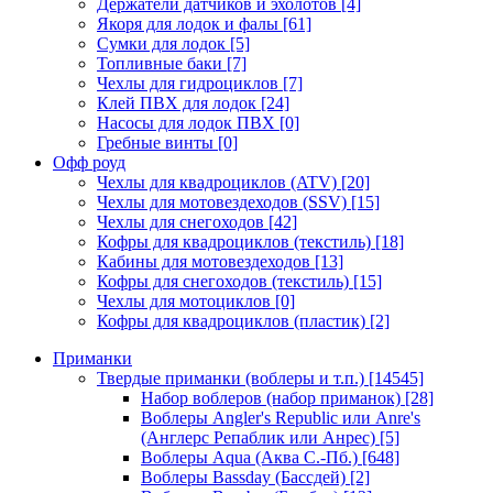
Держатели датчиков и эхолотов
[4]
Якоря для лодок и фалы
[61]
Сумки для лодок
[5]
Топливные баки
[7]
Чехлы для гидроциклов
[7]
Клей ПВХ для лодок
[24]
Насосы для лодок ПВХ
[0]
Гребные винты
[0]
Офф роуд
Чехлы для квадроциклов (ATV)
[20]
Чехлы для мотовездеходов (SSV)
[15]
Чехлы для снегоходов
[42]
Кофры для квадроциклов (текстиль)
[18]
Кабины для мотовездеходов
[13]
Кофры для снегоходов (текстиль)
[15]
Чехлы для мотоциклов
[0]
Кофры для квадроциклов (пластик)
[2]
Приманки
Твердые приманки (воблеры и т.п.)
[14545]
Набор воблеров (набор приманок)
[28]
Воблеры Angler's Republic или Anre's
(Англерс Репаблик или Анрес)
[5]
Воблеры Aqua (Аква С.-Пб.)
[648]
Воблеры Bassday (Бассдей)
[2]