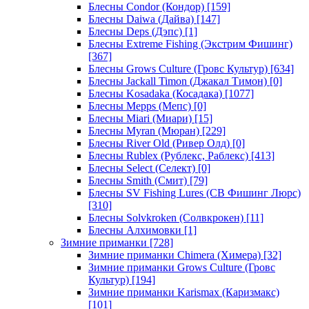
Блесны Condor (Кондор)
[159]
Блесны Daiwa (Дайва)
[147]
Блесны Deps (Дэпс)
[1]
Блесны Extreme Fishing (Экстрим Фишинг)
[367]
Блесны Grows Culture (Гровс Культур)
[634]
Блесны Jackall Timon (Джакал Тимон)
[0]
Блесны Kosadaka (Косадака)
[1077]
Блесны Mepps (Мепс)
[0]
Блесны Miari (Миари)
[15]
Блесны Myran (Мюран)
[229]
Блесны River Old (Ривер Олд)
[0]
Блесны Rublex (Рублекс, Раблекс)
[413]
Блесны Select (Селект)
[0]
Блесны Smith (Смит)
[79]
Блесны SV Fishing Lures (СВ Фишинг Люрс)
[310]
Блесны Solvkroken (Солвкрокен)
[11]
Блесны Алхимовки
[1]
Зимние приманки
[728]
Зимние приманки Chimera (Химера)
[32]
Зимние приманки Grows Culture (Гровс
Культур)
[194]
Зимние приманки Karismax (Каризмакс)
[101]