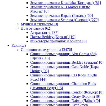
Зимние приманки Kosadaka (Косадака)
[81]
Зимние приманки Nils Master (Нильс
Мастер)
[0]
Зимние приманки Rapala (Рапала)
[50]
Зимние приманки Scorana (Скорана)
[270]
Мушки и стримеры
[9]
Другое разное
[62]
Аттрактанты
[37]
Пасты Berkley (Беркли)
[19]
Фиксаторы приманок и бойлов
[6]
Удилища
Спиннинговые удилища
[3476]
Спиннинговые удилища Abu Garcia (Абу
Гарсия)
[16]
Спиннинговые удилища Berkley (Беркли)
[0]
Спиннинговые удилища Cara Noble (Кара
Нобле)
[93]
Спиннинговые удилища CD Rods (СиДи
Родс)
[44]
Спиннинговые удилища Champion Rods
(Чемпион Родс)
[15]
Спиннинговые удилища Condor (Кондор)
[8]
Спиннинговые удилища Crony (Крони)
[0]
Спиннинговые удилища Daiwa (Дайва)
[0]
Спиннинговые удилища EverGreen