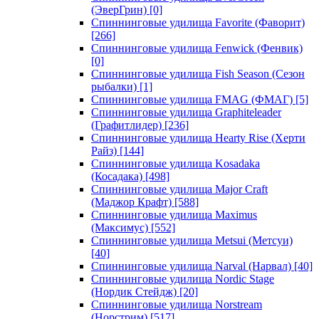
(ЭверГрин)
[0]
Спиннинговые удилища Favorite (Фаворит)
[266]
Спиннинговые удилища Fenwick (Фенвик)
[0]
Спиннинговые удилища Fish Season (Сезон
рыбалки)
[1]
Спиннинговые удилища FMAG (ФМАГ)
[5]
Спиннинговые удилища Graphiteleader
(Графитлидер)
[236]
Спиннинговые удилища Hearty Rise (Херти
Райз)
[144]
Спиннинговые удилища Kosadaka
(Косадака)
[498]
Спиннинговые удилища Major Craft
(Маджор Крафт)
[588]
Спиннинговые удилища Maximus
(Максимус)
[552]
Спиннинговые удилища Metsui (Метсуи)
[40]
Спиннинговые удилища Narval (Нарвал)
[40]
Спиннинговые удилища Nordic Stage
(Нордик Стейдж)
[20]
Спиннинговые удилища Norstream
(Норстрим)
[517]