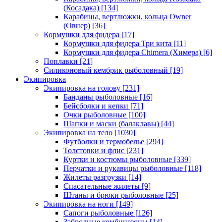
(Косадака)
[134]
Карабины, вертлюжки, кольца Owner
(Овнер)
[36]
Кормушки для фидера
[17]
Кормушки для фидера Три кита
[11]
Кормушки для фидера Chimera (Химера)
[6]
Поплавки
[21]
Силиконовый кембрик рыболовный
[19]
Экипировка
Экипировка на голову
[231]
Банданы рыболовные
[16]
Бейсболки и кепки
[71]
Очки рыболовные
[100]
Шапки и маски (балаклавы)
[44]
Экипировка на тело
[1030]
Футболки и термобелье
[294]
Толстовки и флис
[231]
Куртки и костюмы рыболовные
[339]
Перчатки и рукавицы рыболовные
[118]
Жилеты разгрузки
[14]
Спасательные жилеты
[9]
Штаны и брюки рыболовные
[25]
Экипировка на ноги
[149]
Сапоги рыболовные
[126]
Забродные комбинезоны
[14]