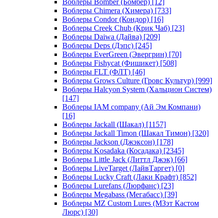
Воблеры Bomber (Бомбер)
[12]
Воблеры Chimera (Химера)
[733]
Воблеры Condor (Кондор)
[16]
Воблеры Creek Chub (Крик Чаб)
[23]
Воблеры Daiwa (Дайва)
[209]
Воблеры Deps (Дэпс)
[245]
Воблеры EverGreen (Эвергрин)
[70]
Воблеры Fishycat (Фишикет)
[508]
Воблеры FLT (ФЛТ)
[46]
Воблеры Grows Culture (Гровс Культур)
[999]
Воблеры Halcyon System (Хальцион Систем)
[147]
Воблеры IAM company (Ай Эм Компани)
[16]
Воблеры Jackall (Шакал)
[1157]
Воблеры Jackall Timon (Шакал Тимон)
[320]
Воблеры Jackson (Джэксон)
[178]
Воблеры Kosadaka (Косадака)
[2345]
Воблеры Little Jack (Литтл Джэк)
[66]
Воблеры LiveTarget (ЛайвТаргет)
[0]
Воблеры Lucky Craft (Лаки Крафт)
[852]
Воблеры Lurefans (Люрфанс)
[23]
Воблеры Megabass (Мегабасс)
[39]
Воблеры MZ Custom Lures (МЗэт Кастом
Люрс)
[30]