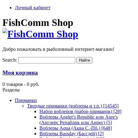
Личный кабинет
FishComm Shop
Добро пожаловать в рыболовный интернет-магазин!
Search:
Моя корзина
0 товаров -
0 руб.
Разделы
Приманки
Твердые приманки (воблеры и т.п.)
[14545]
Набор воблеров (набор приманок)
[28]
Воблеры Angler's Republic или Anre's
(Англерс Репаблик или Анрес)
[5]
Воблеры Aqua (Аква С.-Пб.)
[648]
Воблеры Bassday (Бассдей)
[2]