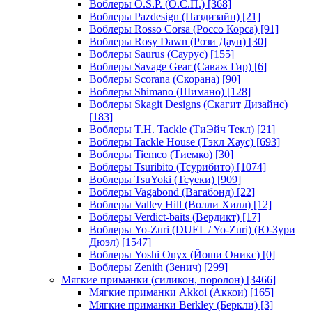
Воблеры O.S.P. (О.С.П.)
[368]
Воблеры Pazdesign (Паздизайн)
[21]
Воблеры Rosso Corsa (Россо Корса)
[91]
Воблеры Rosy Dawn (Рози Даун)
[30]
Воблеры Saurus (Саурус)
[155]
Воблеры Savage Gear (Саваж Гир)
[6]
Воблеры Scorana (Скорана)
[90]
Воблеры Shimano (Шимано)
[128]
Воблеры Skagit Designs (Скагит Дизайнс)
[183]
Воблеры T.H. Tackle (ТиЭйч Текл)
[21]
Воблеры Tackle House (Тэкл Хаус)
[693]
Воблеры Tiemco (Тиемко)
[30]
Воблеры Tsuribito (Тсурибито)
[1074]
Воблеры TsuYoki (Тсуеки)
[909]
Воблеры Vagabond (Вагабонд)
[22]
Воблеры Valley Hill (Волли Хилл)
[12]
Воблеры Verdict-baits (Вердикт)
[17]
Воблеры Yo-Zuri (DUEL / Yo-Zuri) (Ю-Зури
Дюэл)
[1547]
Воблеры Yoshi Onyx (Йоши Оникс)
[0]
Воблеры Zenith (Зенич)
[299]
Мягкие приманки (силикон, поролон)
[3466]
Мягкие приманки Akkoi (Аккои)
[165]
Мягкие приманки Berkley (Беркли)
[3]