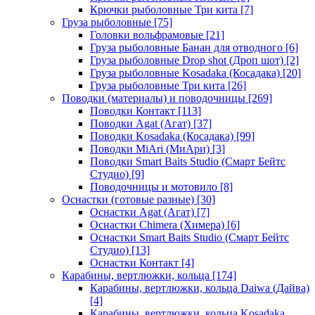
Крючки рыболовные Три кита
[7]
Груза рыболовные
[75]
Головки вольфрамовые
[21]
Груза рыболовные Банан для отводного
[6]
Груза рыболовные Drop shot (Дроп шот)
[2]
Груза рыболовные Kosadaka (Косадака)
[20]
Груза рыболовные Три кита
[26]
Поводки (материалы) и поводочницы
[269]
Поводки Контакт
[113]
Поводки Agat (Агат)
[37]
Поводки Kosadaka (Косадака)
[99]
Поводки MiAri (МиАри)
[3]
Поводки Smart Baits Studio (Смарт Бейтс
Студио)
[9]
Поводочницы и мотовило
[8]
Оснастки (готовые разные)
[30]
Оснастки Agat (Агат)
[7]
Оснастки Chimera (Химера)
[6]
Оснастки Smart Baits Studio (Смарт Бейтс
Студио)
[13]
Оснастки Контакт
[4]
Карабины, вертлюжки, кольца
[174]
Карабины, вертлюжки, кольца Daiwa (Дайва)
[4]
Карабины, вертлюжки, кольца Kosadaka