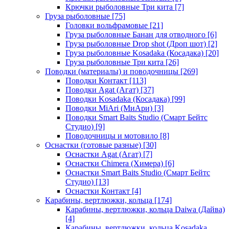
Крючки рыболовные Три кита
[7]
Груза рыболовные
[75]
Головки вольфрамовые
[21]
Груза рыболовные Банан для отводного
[6]
Груза рыболовные Drop shot (Дроп шот)
[2]
Груза рыболовные Kosadaka (Косадака)
[20]
Груза рыболовные Три кита
[26]
Поводки (материалы) и поводочницы
[269]
Поводки Контакт
[113]
Поводки Agat (Агат)
[37]
Поводки Kosadaka (Косадака)
[99]
Поводки MiAri (МиАри)
[3]
Поводки Smart Baits Studio (Смарт Бейтс
Студио)
[9]
Поводочницы и мотовило
[8]
Оснастки (готовые разные)
[30]
Оснастки Agat (Агат)
[7]
Оснастки Chimera (Химера)
[6]
Оснастки Smart Baits Studio (Смарт Бейтс
Студио)
[13]
Оснастки Контакт
[4]
Карабины, вертлюжки, кольца
[174]
Карабины, вертлюжки, кольца Daiwa (Дайва)
[4]
Карабины, вертлюжки, кольца Kosadaka