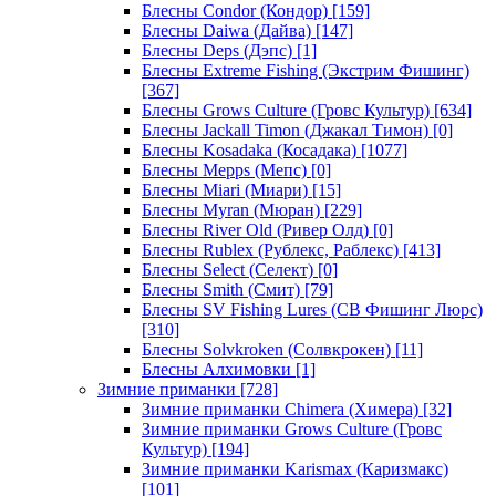
Блесны Condor (Кондор)
[159]
Блесны Daiwa (Дайва)
[147]
Блесны Deps (Дэпс)
[1]
Блесны Extreme Fishing (Экстрим Фишинг)
[367]
Блесны Grows Culture (Гровс Культур)
[634]
Блесны Jackall Timon (Джакал Тимон)
[0]
Блесны Kosadaka (Косадака)
[1077]
Блесны Mepps (Мепс)
[0]
Блесны Miari (Миари)
[15]
Блесны Myran (Мюран)
[229]
Блесны River Old (Ривер Олд)
[0]
Блесны Rublex (Рублекс, Раблекс)
[413]
Блесны Select (Селект)
[0]
Блесны Smith (Смит)
[79]
Блесны SV Fishing Lures (СВ Фишинг Люрс)
[310]
Блесны Solvkroken (Солвкрокен)
[11]
Блесны Алхимовки
[1]
Зимние приманки
[728]
Зимние приманки Chimera (Химера)
[32]
Зимние приманки Grows Culture (Гровс
Культур)
[194]
Зимние приманки Karismax (Каризмакс)
[101]