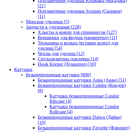
Поплавочные удилища Kosadaka (Косадака)
[21]
Поплавочные удилища Scorana (Скорана)
[11]
Морские удилища
[5]
Запчасти к удилищам
[228]
Хлысты и комли для спиннингов
[127]
Вершинки для фидера (квивертип)
[11]
Тюльпаны и кольца (вставки колец) для
удилищ
[54]
Чехлы для удилищ
[12]
Сигнализаторы поклевки
[14]
Hook Keeper (Хуккипер)
[10]
Катушки
Безынерционные катушки
[890]
Безынерционные катушки Aqua (Аква)
[51]
Безынерционные катушки Condor (Кондор)
[8]
Катушки безынерционные Condor
Ribcage
[4]
Катушки безынерционные Condor
Rollcage
[4]
Безынерционные катушки Daiwa (Дайва)
[19]
Безынерционные катушки Favorite (Фаворит)