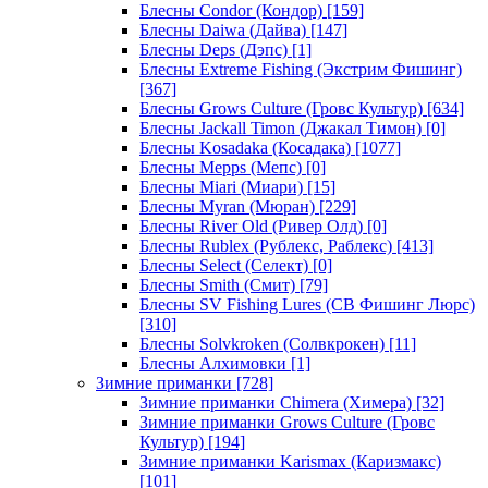
Блесны Condor (Кондор)
[159]
Блесны Daiwa (Дайва)
[147]
Блесны Deps (Дэпс)
[1]
Блесны Extreme Fishing (Экстрим Фишинг)
[367]
Блесны Grows Culture (Гровс Культур)
[634]
Блесны Jackall Timon (Джакал Тимон)
[0]
Блесны Kosadaka (Косадака)
[1077]
Блесны Mepps (Мепс)
[0]
Блесны Miari (Миари)
[15]
Блесны Myran (Мюран)
[229]
Блесны River Old (Ривер Олд)
[0]
Блесны Rublex (Рублекс, Раблекс)
[413]
Блесны Select (Селект)
[0]
Блесны Smith (Смит)
[79]
Блесны SV Fishing Lures (СВ Фишинг Люрс)
[310]
Блесны Solvkroken (Солвкрокен)
[11]
Блесны Алхимовки
[1]
Зимние приманки
[728]
Зимние приманки Chimera (Химера)
[32]
Зимние приманки Grows Culture (Гровс
Культур)
[194]
Зимние приманки Karismax (Каризмакс)
[101]