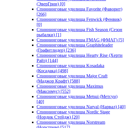
(ЭверГрин)
[0]
Спиннинговые удилища Favorite (Фаворит)
[266]
Спиннинговые удилища Fenwick (Фенвик)
[0]
Спиннинговые удилища Fish Season (Сезон
рыбалки)
[1]
Спиннинговые удилища FMAG (ФМАГ)
[5]
Спиннинговые удилища Graphiteleader
(Графитлидер)
[236]
Спиннинговые удилища Hearty Rise (Херти
Райз)
[144]
Спиннинговые удилища Kosadaka
(Косадака)
[498]
Спиннинговые удилища Major Craft
(Маджор Крафт)
[588]
Спиннинговые удилища Maximus
(Максимус)
[552]
Спиннинговые удилища Metsui (Метсуи)
[40]
Спиннинговые удилища Narval (Нарвал)
[40]
Спиннинговые удилища Nordic Stage
(Нордик Стейдж)
[20]
Спиннинговые удилища Norstream
(Норстрим)
[517]