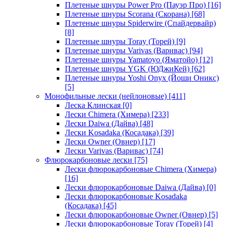
Плетеные шнуры Power Pro (Пауэр Про)
[16]
Плетеные шнуры Scorana (Скорана)
[68]
Плетеные шнуры Spiderwire (Спайдервайр)
[8]
Плетеные шнуры Toray (Торей)
[9]
Плетеные шнуры Varivas (Варивас)
[94]
Плетеные шнуры Yamatoyo (Яматойо)
[12]
Плетеные шнуры YGK (ЮДжиКей)
[62]
Плетеные шнуры Yoshi Onyx (Йоши Оникс)
[5]
Монофильные лески (нейлоновые)
[411]
Леска Клинская
[0]
Лески Chimera (Химера)
[233]
Лески Daiwa (Дайва)
[48]
Лески Kosadaka (Косадака)
[39]
Лески Owner (Овнер)
[17]
Лески Varivas (Варивас)
[74]
Флюрокарбоновые лески
[75]
Лески флюрокарбоновые Chimera (Химера)
[16]
Лески флюрокарбоновые Daiwa (Дайва)
[0]
Лески флюрокарбоновые Kosadaka
(Косадака)
[45]
Лески флюрокарбоновые Owner (Овнер)
[5]
Лески флюрокарбоновые Toray (Торей)
[4]