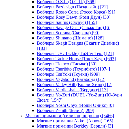
Воблеры O.S.P. (О.С.П.)
[368]
Воблеры Pazdesign (Паздизайн)
[21]
Воблеры Rosso Corsa (Россо Корса)
[91]
Воблеры Rosy Dawn (Рози Даун)
[30]
Воблеры Saurus (Саурус)
[155]
Воблеры Savage Gear (Саваж Гир)
[6]
Воблеры Scorana (Скорана)
[90]
Воблеры Shimano (Шимано)
[128]
Воблеры Skagit Designs (Скагит Дизайнс)
[183]
Воблеры T.H. Tackle (ТиЭйч Текл)
[21]
Воблеры Tackle House (Тэкл Хаус)
[693]
Воблеры Tiemco (Тиемко)
[30]
Воблеры Tsuribito (Тсурибито)
[1074]
Воблеры TsuYoki (Тсуеки)
[909]
Воблеры Vagabond (Вагабонд)
[22]
Воблеры Valley Hill (Волли Хилл)
[12]
Воблеры Verdict-baits (Вердикт)
[17]
Воблеры Yo-Zuri (DUEL / Yo-Zuri) (Ю-Зури
Дюэл)
[1547]
Воблеры Yoshi Onyx (Йоши Оникс)
[0]
Воблеры Zenith (Зенич)
[299]
Мягкие приманки (силикон, поролон)
[3466]
Мягкие приманки Akkoi (Аккои)
[165]
Мягкие приманки Berkley (Беркли)
[3]