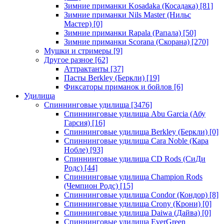
Зимние приманки Kosadaka (Косадака)
[81]
Зимние приманки Nils Master (Нильс
Мастер)
[0]
Зимние приманки Rapala (Рапала)
[50]
Зимние приманки Scorana (Скорана)
[270]
Мушки и стримеры
[9]
Другое разное
[62]
Аттрактанты
[37]
Пасты Berkley (Беркли)
[19]
Фиксаторы приманок и бойлов
[6]
Удилища
Спиннинговые удилища
[3476]
Спиннинговые удилища Abu Garcia (Абу
Гарсия)
[16]
Спиннинговые удилища Berkley (Беркли)
[0]
Спиннинговые удилища Cara Noble (Кара
Нобле)
[93]
Спиннинговые удилища CD Rods (СиДи
Родс)
[44]
Спиннинговые удилища Champion Rods
(Чемпион Родс)
[15]
Спиннинговые удилища Condor (Кондор)
[8]
Спиннинговые удилища Crony (Крони)
[0]
Спиннинговые удилища Daiwa (Дайва)
[0]
Спиннинговые удилища EverGreen