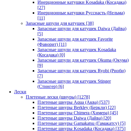
Инерционные катушки Kosadaka (Косадака)
[27]
Инерционные катушки Русснасть (Нельма)
[11]
Запасные шпули для катушек
[38]
Запасные шпули для катушек Daiwa (Дайва)
[5]
Запасные шпули для катушек Favorite
(Фаворит)
[11]
Запасные шпули для катушек Kosadaka
(Косадака)
[0]
Запасные шпули для катушек Okuma (Окума)
[9]
Запасные шпули для катушек Ryobi (Риоби)
[7]
Запасные шпули для катушек Stinger
(Стингер)
[6]
Лески
Плетеные лески (шнуры)
[1278]
Плетеные шнуры Aqua (Аква)
[537]
Плетеные шнуры Berkley (Беркли)
[22]
Плетеные шнуры Chimera (Химера)
[45]
Плетеные шнуры Daiwa (Дайва)
[20]
Плетеные шнуры Gamakatsu (Гамакатсу)
[5]
Плетеные шнуры Kosadaka (Косадака)
[375]