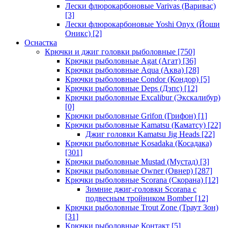
Лески флюрокарбоновые Varivas (Варивас)
[3]
Лески флюрокарбоновые Yoshi Onyx (Йоши
Оникс)
[2]
Оснастка
Крючки и джиг головки рыболовные
[750]
Крючки рыболовные Agat (Агат)
[36]
Крючки рыболовные Aqua (Аква)
[28]
Крючки рыболовные Condor (Кондор)
[5]
Крючки рыболовные Deps (Дэпс)
[12]
Крючки рыболовные Excalibur (Экскалибур)
[0]
Крючки рыболовные Grifon (Грифон)
[1]
Крючки рыболовные Kamatsu (Каматсу)
[22]
Джиг головки Kamatsu Jig Heads
[22]
Крючки рыболовные Kosadaka (Косадака)
[301]
Крючки рыболовные Mustad (Мустад)
[3]
Крючки рыболовные Owner (Овнер)
[287]
Крючки рыболовные Scorana (Скорана)
[12]
Зимние джиг-головки Scorana с
подвесным тройником Bomber
[12]
Крючки рыболовные Trout Zone (Траут Зон)
[31]
Крючки рыболовные Контакт
[5]