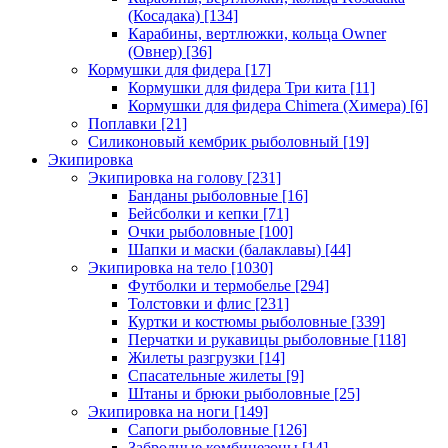
(Косадака)
[134]
Карабины, вертлюжки, кольца Owner
(Овнер)
[36]
Кормушки для фидера
[17]
Кормушки для фидера Три кита
[11]
Кормушки для фидера Chimera (Химера)
[6]
Поплавки
[21]
Силиконовый кембрик рыболовный
[19]
Экипировка
Экипировка на голову
[231]
Банданы рыболовные
[16]
Бейсболки и кепки
[71]
Очки рыболовные
[100]
Шапки и маски (балаклавы)
[44]
Экипировка на тело
[1030]
Футболки и термобелье
[294]
Толстовки и флис
[231]
Куртки и костюмы рыболовные
[339]
Перчатки и рукавицы рыболовные
[118]
Жилеты разгрузки
[14]
Спасательные жилеты
[9]
Штаны и брюки рыболовные
[25]
Экипировка на ноги
[149]
Сапоги рыболовные
[126]
Забродные комбинезоны
[14]