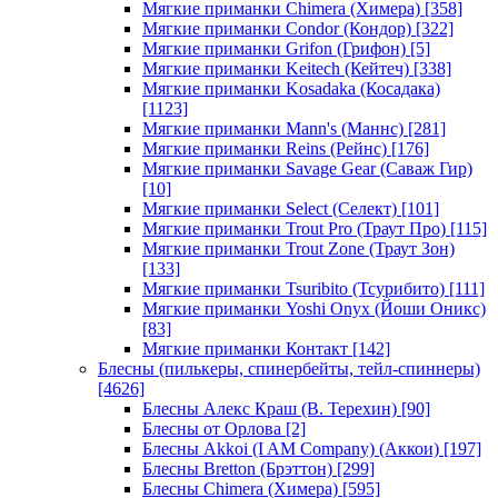
Мягкие приманки Chimera (Химера)
[358]
Мягкие приманки Condor (Кондор)
[322]
Мягкие приманки Grifon (Грифон)
[5]
Мягкие приманки Keitech (Кейтеч)
[338]
Мягкие приманки Kosadaka (Косадака)
[1123]
Мягкие приманки Mann's (Маннс)
[281]
Мягкие приманки Reins (Рейнс)
[176]
Мягкие приманки Savage Gear (Саваж Гир)
[10]
Мягкие приманки Select (Селект)
[101]
Мягкие приманки Trout Pro (Траут Про)
[115]
Мягкие приманки Trout Zone (Траут Зон)
[133]
Мягкие приманки Tsuribito (Тсурибито)
[111]
Мягкие приманки Yoshi Onyx (Йоши Оникс)
[83]
Мягкие приманки Контакт
[142]
Блесны (пилькеры, спинербейты, тейл-спиннеры)
[4626]
Блесны Алекс Краш (В. Терехин)
[90]
Блесны от Орлова
[2]
Блесны Akkoi (I AM Company) (Аккои)
[197]
Блесны Bretton (Брэттон)
[299]
Блесны Chimera (Химера)
[595]