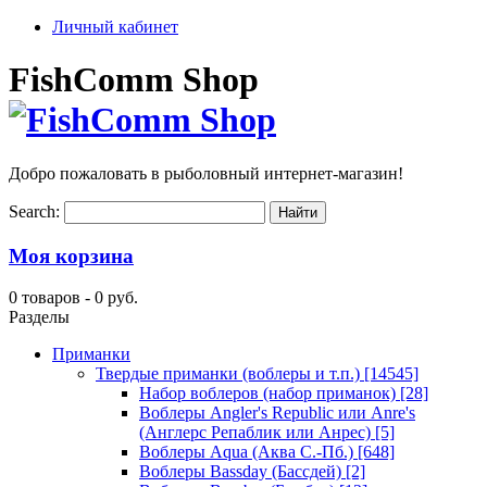
Личный кабинет
FishComm Shop
Добро пожаловать в рыболовный интернет-магазин!
Search:
Моя корзина
0 товаров -
0 руб.
Разделы
Приманки
Твердые приманки (воблеры и т.п.)
[14545]
Набор воблеров (набор приманок)
[28]
Воблеры Angler's Republic или Anre's
(Англерс Репаблик или Анрес)
[5]
Воблеры Aqua (Аква С.-Пб.)
[648]
Воблеры Bassday (Бассдей)
[2]