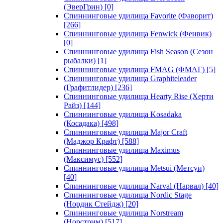
(ЭверГрин)
[0]
Спиннинговые удилища Favorite (Фаворит)
[266]
Спиннинговые удилища Fenwick (Фенвик)
[0]
Спиннинговые удилища Fish Season (Сезон
рыбалки)
[1]
Спиннинговые удилища FMAG (ФМАГ)
[5]
Спиннинговые удилища Graphiteleader
(Графитлидер)
[236]
Спиннинговые удилища Hearty Rise (Херти
Райз)
[144]
Спиннинговые удилища Kosadaka
(Косадака)
[498]
Спиннинговые удилища Major Craft
(Маджор Крафт)
[588]
Спиннинговые удилища Maximus
(Максимус)
[552]
Спиннинговые удилища Metsui (Метсуи)
[40]
Спиннинговые удилища Narval (Нарвал)
[40]
Спиннинговые удилища Nordic Stage
(Нордик Стейдж)
[20]
Спиннинговые удилища Norstream
(Норстрим)
[517]