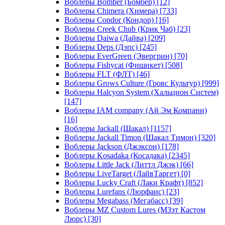
Воблеры Bomber (Бомбер)
[12]
Воблеры Chimera (Химера)
[733]
Воблеры Condor (Кондор)
[16]
Воблеры Creek Chub (Крик Чаб)
[23]
Воблеры Daiwa (Дайва)
[209]
Воблеры Deps (Дэпс)
[245]
Воблеры EverGreen (Эвергрин)
[70]
Воблеры Fishycat (Фишикет)
[508]
Воблеры FLT (ФЛТ)
[46]
Воблеры Grows Culture (Гровс Культур)
[999]
Воблеры Halcyon System (Хальцион Систем)
[147]
Воблеры IAM company (Ай Эм Компани)
[16]
Воблеры Jackall (Шакал)
[1157]
Воблеры Jackall Timon (Шакал Тимон)
[320]
Воблеры Jackson (Джэксон)
[178]
Воблеры Kosadaka (Косадака)
[2345]
Воблеры Little Jack (Литтл Джэк)
[66]
Воблеры LiveTarget (ЛайвТаргет)
[0]
Воблеры Lucky Craft (Лаки Крафт)
[852]
Воблеры Lurefans (Люрфанс)
[23]
Воблеры Megabass (Мегабасс)
[39]
Воблеры MZ Custom Lures (МЗэт Кастом
Люрс)
[30]