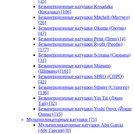
[35]
Безынерционные катушки Kosadaka
(Косадака)
[106]
Безынерционные катушки Mitchell (Митчел)
[26]
Безынерционные катушки Okuma (Окума)
[47]
Безынерционные катушки Penn (Пенн)
[4]
Безынерционные катушки Ryobi (Риоби)
[177]
Безынерционные катушки Scorana (Скорана)
[31]
Безынерционные катушки Shimano
(Шимано)
[161]
Безынерционные катушки SPRO (СПРО)
[42]
Безынерционные катушки Stinger (Стингер)
[136]
Безынерционные катушки Yin Tai (Джин
Тай)
[32]
Безынерционные катушки Yoshi Onyx (Йоши
Оникс)
[15]
Мультипликаторные катушки
[75]
Мультипликаторные катушки Abu Garcia
(Абу Гарсия)
[0]