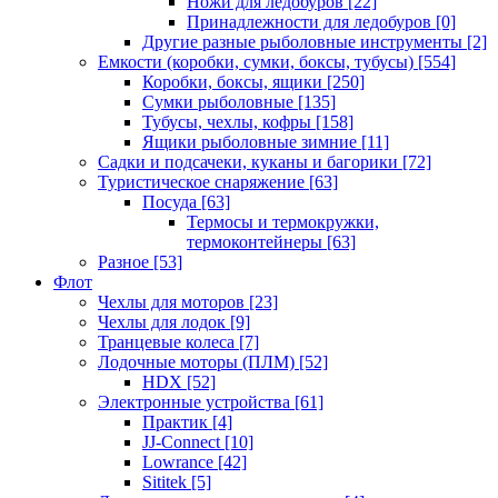
Ножи для ледобуров
[22]
Принадлежности для ледобуров
[0]
Другие разные рыболовные инструменты
[2]
Емкости (коробки, сумки, боксы, тубусы)
[554]
Коробки, боксы, ящики
[250]
Сумки рыболовные
[135]
Тубусы, чехлы, кофры
[158]
Ящики рыболовные зимние
[11]
Садки и подсачеки, куканы и багорики
[72]
Туристическое снаряжение
[63]
Посуда
[63]
Термосы и термокружки,
термоконтейнеры
[63]
Разное
[53]
Флот
Чехлы для моторов
[23]
Чехлы для лодок
[9]
Транцевые колеса
[7]
Лодочные моторы (ПЛМ)
[52]
HDX
[52]
Электронные устройства
[61]
Практик
[4]
JJ-Connect
[10]
Lowrance
[42]
Sititek
[5]