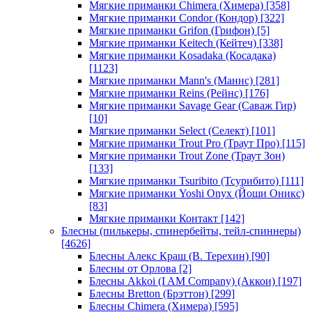
Мягкие приманки Chimera (Химера)
[358]
Мягкие приманки Condor (Кондор)
[322]
Мягкие приманки Grifon (Грифон)
[5]
Мягкие приманки Keitech (Кейтеч)
[338]
Мягкие приманки Kosadaka (Косадака)
[1123]
Мягкие приманки Mann's (Маннс)
[281]
Мягкие приманки Reins (Рейнс)
[176]
Мягкие приманки Savage Gear (Саваж Гир)
[10]
Мягкие приманки Select (Селект)
[101]
Мягкие приманки Trout Pro (Траут Про)
[115]
Мягкие приманки Trout Zone (Траут Зон)
[133]
Мягкие приманки Tsuribito (Тсурибито)
[111]
Мягкие приманки Yoshi Onyx (Йоши Оникс)
[83]
Мягкие приманки Контакт
[142]
Блесны (пилькеры, спинербейты, тейл-спиннеры)
[4626]
Блесны Алекс Краш (В. Терехин)
[90]
Блесны от Орлова
[2]
Блесны Akkoi (I AM Company) (Аккои)
[197]
Блесны Bretton (Брэттон)
[299]
Блесны Chimera (Химера)
[595]