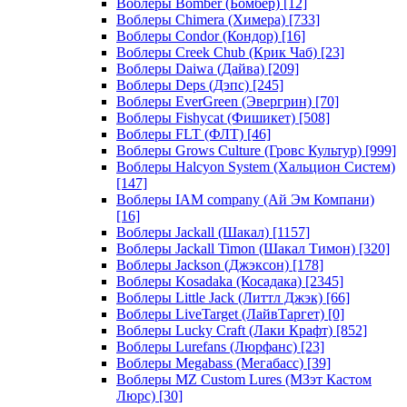
Воблеры Bomber (Бомбер)
[12]
Воблеры Chimera (Химера)
[733]
Воблеры Condor (Кондор)
[16]
Воблеры Creek Chub (Крик Чаб)
[23]
Воблеры Daiwa (Дайва)
[209]
Воблеры Deps (Дэпс)
[245]
Воблеры EverGreen (Эвергрин)
[70]
Воблеры Fishycat (Фишикет)
[508]
Воблеры FLT (ФЛТ)
[46]
Воблеры Grows Culture (Гровс Культур)
[999]
Воблеры Halcyon System (Хальцион Систем)
[147]
Воблеры IAM company (Ай Эм Компани)
[16]
Воблеры Jackall (Шакал)
[1157]
Воблеры Jackall Timon (Шакал Тимон)
[320]
Воблеры Jackson (Джэксон)
[178]
Воблеры Kosadaka (Косадака)
[2345]
Воблеры Little Jack (Литтл Джэк)
[66]
Воблеры LiveTarget (ЛайвТаргет)
[0]
Воблеры Lucky Craft (Лаки Крафт)
[852]
Воблеры Lurefans (Люрфанс)
[23]
Воблеры Megabass (Мегабасс)
[39]
Воблеры MZ Custom Lures (МЗэт Кастом
Люрс)
[30]