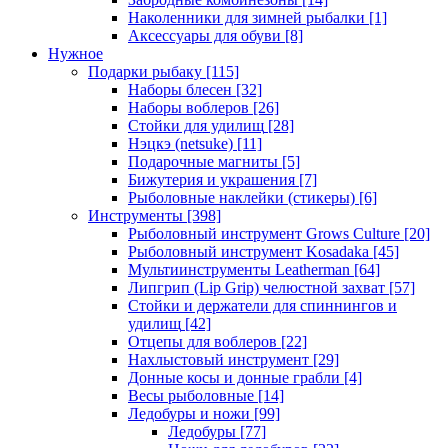
Наколенники для зимней рыбалки
[1]
Аксессуары для обуви
[8]
Нужное
Подарки рыбаку
[115]
Наборы блесен
[32]
Наборы воблеров
[26]
Стойки для удилищ
[28]
Нэцкэ (netsuke)
[11]
Подарочные магниты
[5]
Бижутерия и украшения
[7]
Рыболовные наклейки (стикеры)
[6]
Инструменты
[398]
Рыболовный инструмент Grows Culture
[20]
Рыболовный инструмент Kosadaka
[45]
Мультиинструменты Leatherman
[64]
Липгрип (Lip Grip) челюстной захват
[57]
Стойки и держатели для спиннингов и
удилищ
[42]
Отцепы для воблеров
[22]
Нахлыстовый инструмент
[29]
Донные косы и донные грабли
[4]
Весы рыболовные
[14]
Ледобуры и ножи
[99]
Ледобуры
[77]