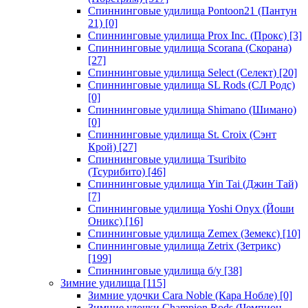
Спиннинговые удилища Pontoon21 (Пантун
21)
[0]
Спиннинговые удилища Prox Inc. (Прокс)
[3]
Спиннинговые удилища Scorana (Скорана)
[27]
Спиннинговые удилища Select (Селект)
[20]
Спиннинговые удилища SL Rods (СЛ Родс)
[0]
Спиннинговые удилища Shimano (Шимано)
[0]
Спиннинговые удилища St. Croix (Сэнт
Крой)
[27]
Спиннинговые удилища Tsuribito
(Тсурибито)
[46]
Спиннинговые удилища Yin Tai (Джин Тай)
[7]
Спиннинговые удилища Yoshi Onyx (Йоши
Оникс)
[16]
Спиннинговые удилища Zemex (Земекс)
[10]
Спиннинговые удилища Zetrix (Зетрикс)
[199]
Спиннинговые удилища б/у
[38]
Зимние удилища
[115]
Зимние удочки Cara Noble (Кара Нобле)
[0]
Зимние удочки Champion Rods (Чемпион