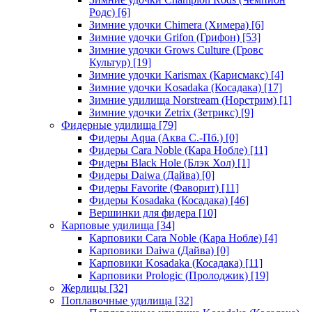
Родс)
[6]
Зимние удочки Chimera (Химера)
[6]
Зимние удочки Grifon (Грифон)
[53]
Зимние удочки Grows Culture (Гровс
Культур)
[19]
Зимние удочки Karismax (Карисмакс)
[4]
Зимние удочки Kosadaka (Косадака)
[17]
Зимние удилища Norstream (Норстрим)
[1]
Зимние удочки Zetrix (Зетрикс)
[9]
Фидерные удилища
[79]
Фидеры Aqua (Аква С.-Пб.)
[0]
Фидеры Cara Noble (Кара Нобле)
[11]
Фидеры Black Hole (Блэк Хол)
[1]
Фидеры Daiwa (Дайва)
[0]
Фидеры Favorite (Фаворит)
[11]
Фидеры Kosadaka (Косадака)
[46]
Вершинки для фидера
[10]
Карповые удилища
[34]
Карповики Cara Noble (Кара Нобле)
[4]
Карповики Daiwa (Дайва)
[0]
Карповики Kosadaka (Косадака)
[11]
Карповики Prologic (Пролоджик)
[19]
Жерлицы
[32]
Поплавочные удилища
[32]