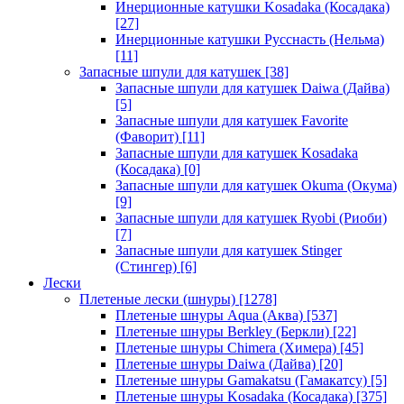
Инерционные катушки Kosadaka (Косадака)
[27]
Инерционные катушки Русснасть (Нельма)
[11]
Запасные шпули для катушек
[38]
Запасные шпули для катушек Daiwa (Дайва)
[5]
Запасные шпули для катушек Favorite
(Фаворит)
[11]
Запасные шпули для катушек Kosadaka
(Косадака)
[0]
Запасные шпули для катушек Okuma (Окума)
[9]
Запасные шпули для катушек Ryobi (Риоби)
[7]
Запасные шпули для катушек Stinger
(Стингер)
[6]
Лески
Плетеные лески (шнуры)
[1278]
Плетеные шнуры Aqua (Аква)
[537]
Плетеные шнуры Berkley (Беркли)
[22]
Плетеные шнуры Chimera (Химера)
[45]
Плетеные шнуры Daiwa (Дайва)
[20]
Плетеные шнуры Gamakatsu (Гамакатсу)
[5]
Плетеные шнуры Kosadaka (Косадака)
[375]