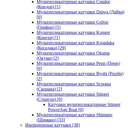
Мультипликаторные катушки Condor
(Кондор)
[1]
Мультипликаторные катушки Daiwa (Дайва)
[0]
Мультипликаторные катушки Grifon
(Грифон)
[5]
Мультипликаторные катушки Konger
(Конгер)
[1]
Мультипликаторные катушки Kosadaka
(Косадака)
[29]
Мультипликаторные катушки Okuma
(Окума)
[2]
Мультипликаторные катушки Penn (Пенн)
[0]
Мультипликаторные катушки Ryobi (Риоби)
[2]
Мультипликаторные катушки Scorana
(Скорана)
[2]
Мультипликаторные катушки Stinger
(Стингер)
[0]
Катушки мультипликаторные Stinger
PowerAge Boat
[0]
Мультипликаторные катушки Shimano
(Шимано)
[33]
Инерционные катушки
[38]