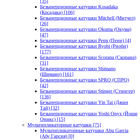
[35]
Безынерционные катушки Kosadaka
(Косадака)
[106]
Безынерционные катушки Mitchell (Митчел)
[26]
Безынерционные катушки Okuma (Окума)
[47]
Безынерционные катушки Penn (Пенн)
[4]
Безынерционные катушки Ryobi (Риоби)
[177]
Безынерционные катушки Scorana (Скорана)
[31]
Безынерционные катушки Shimano
(Шимано)
[161]
Безынерционные катушки SPRO (СПРО)
[42]
Безынерционные катушки Stinger (Стингер)
[136]
Безынерционные катушки Yin Tai (Джин
Тай)
[32]
Безынерционные катушки Yoshi Onyx (Йоши
Оникс)
[15]
Мультипликаторные катушки
[75]
Мультипликаторные катушки Abu Garcia
(Абу Гарсия)
[0]