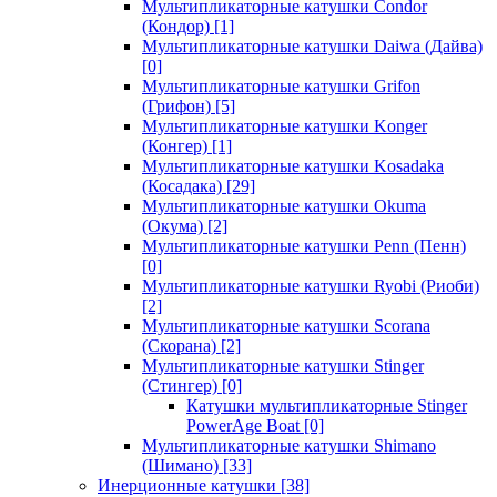
Мультипликаторные катушки Condor
(Кондор)
[1]
Мультипликаторные катушки Daiwa (Дайва)
[0]
Мультипликаторные катушки Grifon
(Грифон)
[5]
Мультипликаторные катушки Konger
(Конгер)
[1]
Мультипликаторные катушки Kosadaka
(Косадака)
[29]
Мультипликаторные катушки Okuma
(Окума)
[2]
Мультипликаторные катушки Penn (Пенн)
[0]
Мультипликаторные катушки Ryobi (Риоби)
[2]
Мультипликаторные катушки Scorana
(Скорана)
[2]
Мультипликаторные катушки Stinger
(Стингер)
[0]
Катушки мультипликаторные Stinger
PowerAge Boat
[0]
Мультипликаторные катушки Shimano
(Шимано)
[33]
Инерционные катушки
[38]