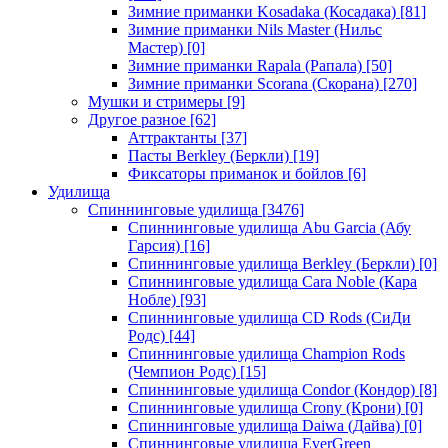
Зимние приманки Kosadaka (Косадака)
[81]
Зимние приманки Nils Master (Нильс
Мастер)
[0]
Зимние приманки Rapala (Рапала)
[50]
Зимние приманки Scorana (Скорана)
[270]
Мушки и стримеры
[9]
Другое разное
[62]
Аттрактанты
[37]
Пасты Berkley (Беркли)
[19]
Фиксаторы приманок и бойлов
[6]
Удилища
Спиннинговые удилища
[3476]
Спиннинговые удилища Abu Garcia (Абу
Гарсия)
[16]
Спиннинговые удилища Berkley (Беркли)
[0]
Спиннинговые удилища Cara Noble (Кара
Нобле)
[93]
Спиннинговые удилища CD Rods (СиДи
Родс)
[44]
Спиннинговые удилища Champion Rods
(Чемпион Родс)
[15]
Спиннинговые удилища Condor (Кондор)
[8]
Спиннинговые удилища Crony (Крони)
[0]
Спиннинговые удилища Daiwa (Дайва)
[0]
Спиннинговые удилища EverGreen