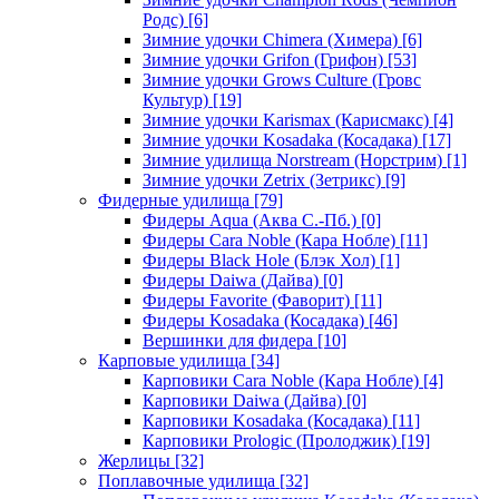
Родс)
[6]
Зимние удочки Chimera (Химера)
[6]
Зимние удочки Grifon (Грифон)
[53]
Зимние удочки Grows Culture (Гровс
Культур)
[19]
Зимние удочки Karismax (Карисмакс)
[4]
Зимние удочки Kosadaka (Косадака)
[17]
Зимние удилища Norstream (Норстрим)
[1]
Зимние удочки Zetrix (Зетрикс)
[9]
Фидерные удилища
[79]
Фидеры Aqua (Аква С.-Пб.)
[0]
Фидеры Cara Noble (Кара Нобле)
[11]
Фидеры Black Hole (Блэк Хол)
[1]
Фидеры Daiwa (Дайва)
[0]
Фидеры Favorite (Фаворит)
[11]
Фидеры Kosadaka (Косадака)
[46]
Вершинки для фидера
[10]
Карповые удилища
[34]
Карповики Cara Noble (Кара Нобле)
[4]
Карповики Daiwa (Дайва)
[0]
Карповики Kosadaka (Косадака)
[11]
Карповики Prologic (Пролоджик)
[19]
Жерлицы
[32]
Поплавочные удилища
[32]