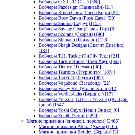
Воблеры O.S.P. (О.С.П.)
[368]
Воблеры Pazdesign (Паздизайн)
[21]
Воблеры Rosso Corsa (Россо Корса)
[91]
Воблеры Rosy Dawn (Рози Даун)
[30]
Воблеры Saurus (Саурус)
[155]
Воблеры Savage Gear (Саваж Гир)
[6]
Воблеры Scorana (Скорана)
[90]
Воблеры Shimano (Шимано)
[128]
Воблеры Skagit Designs (Скагит Дизайнс)
[183]
Воблеры T.H. Tackle (ТиЭйч Текл)
[21]
Воблеры Tackle House (Тэкл Хаус)
[693]
Воблеры Tiemco (Тиемко)
[30]
Воблеры Tsuribito (Тсурибито)
[1074]
Воблеры TsuYoki (Тсуеки)
[909]
Воблеры Vagabond (Вагабонд)
[22]
Воблеры Valley Hill (Волли Хилл)
[12]
Воблеры Verdict-baits (Вердикт)
[17]
Воблеры Yo-Zuri (DUEL / Yo-Zuri) (Ю-Зури
Дюэл)
[1547]
Воблеры Yoshi Onyx (Йоши Оникс)
[0]
Воблеры Zenith (Зенич)
[299]
Мягкие приманки (силикон, поролон)
[3466]
Мягкие приманки Akkoi (Аккои)
[165]
Мягкие приманки Berkley (Беркли)
[3]