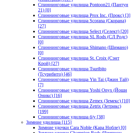
Спиннинговые удилища Pontoon21 (Пантун
21)
[0]
Спиннинговые удилища Prox Inc. (Прокс)
[3]
Спиннинговые удилища Scorana (Скорана)
[27]
Спиннинговые удилища Select (Селект)
[20]
Спиннинговые удилища SL Rods (СЛ Родс)
[0]
Спиннинговые удилища Shimano (Шимано)
[0]
Спиннинговые удилища St. Croix (Сэнт
Крой)
[27]
Спиннинговые удилища Tsuribito
(Тсурибито)
[46]
Спиннинговые удилища Yin Tai (Джин Тай)
[7]
Спиннинговые удилища Yoshi Onyx (Йоши
Оникс)
[16]
Спиннинговые удилища Zemex (Земекс)
[10]
Спиннинговые удилища Zetrix (Зетрикс)
[199]
Спиннинговые удилища б/у
[38]
Зимние удилища
[115]
Зимние удочки Cara Noble (Кара Нобле)
[0]
Зимние удочки Champion Rods (Чемпион