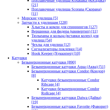
Поплавочные удилища Kosadaka (Косадака)
[21]
Поплавочные удилища Scorana (Скорана)
[11]
Морские удилища
[5]
Запчасти к удилищам
[228]
Хлысты и комли для спиннингов
[127]
Вершинки для фидера (квивертип)
[11]
Тюльпаны и кольца (вставки колец) для
удилищ
[54]
Чехлы для удилищ
[12]
Сигнализаторы поклевки
[14]
Hook Keeper (Хуккипер)
[10]
Катушки
Безынерционные катушки
[890]
Безынерционные катушки Aqua (Аква)
[51]
Безынерционные катушки Condor (Кондор)
[8]
Катушки безынерционные Condor
Ribcage
[4]
Катушки безынерционные Condor
Rollcage
[4]
Безынерционные катушки Daiwa (Дайва)
[19]
Безынерционные катушки Favorite (Фаворит)