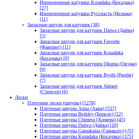
Инерционные катушки Kosadaka (Косадака)
[27]
Инерционные катушки Русснасть (Нельма)
[11]
Запасные шпули для катушек
[38]
Запасные шпули для катушек Daiwa (Дайва)
[5]
Запасные шпули для катушек Favorite
(Фаворит)
[11]
Запасные шпули для катушек Kosadaka
(Косадака)
[0]
Запасные шпули для катушек Okuma (Окума)
[9]
Запасные шпули для катушек Ryobi (Риоби)
[7]
Запасные шпули для катушек Stinger
(Стингер)
[6]
Лески
Плетеные лески (шнуры)
[1278]
Плетеные шнуры Aqua (Аква)
[537]
Плетеные шнуры Berkley (Беркли)
[22]
Плетеные шнуры Chimera (Химера)
[45]
Плетеные шнуры Daiwa (Дайва)
[20]
Плетеные шнуры Gamakatsu (Гамакатсу)
[5]
Плетеные шнуры Kosadaka (Косадака)
[375]