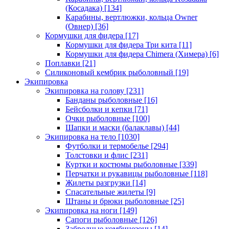
(Косадака)
[134]
Карабины, вертлюжки, кольца Owner
(Овнер)
[36]
Кормушки для фидера
[17]
Кормушки для фидера Три кита
[11]
Кормушки для фидера Chimera (Химера)
[6]
Поплавки
[21]
Силиконовый кембрик рыболовный
[19]
Экипировка
Экипировка на голову
[231]
Банданы рыболовные
[16]
Бейсболки и кепки
[71]
Очки рыболовные
[100]
Шапки и маски (балаклавы)
[44]
Экипировка на тело
[1030]
Футболки и термобелье
[294]
Толстовки и флис
[231]
Куртки и костюмы рыболовные
[339]
Перчатки и рукавицы рыболовные
[118]
Жилеты разгрузки
[14]
Спасательные жилеты
[9]
Штаны и брюки рыболовные
[25]
Экипировка на ноги
[149]
Сапоги рыболовные
[126]
Забродные комбинезоны
[14]