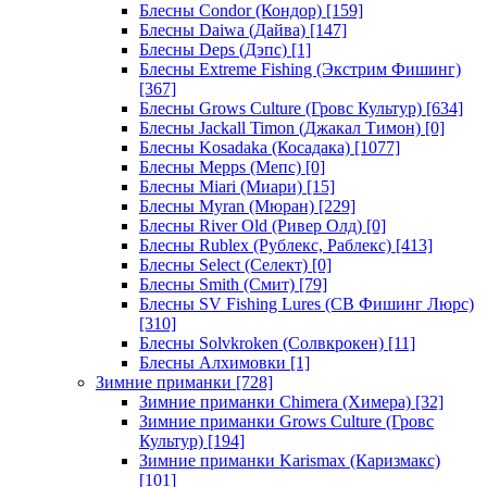
Блесны Condor (Кондор)
[159]
Блесны Daiwa (Дайва)
[147]
Блесны Deps (Дэпс)
[1]
Блесны Extreme Fishing (Экстрим Фишинг)
[367]
Блесны Grows Culture (Гровс Культур)
[634]
Блесны Jackall Timon (Джакал Тимон)
[0]
Блесны Kosadaka (Косадака)
[1077]
Блесны Mepps (Мепс)
[0]
Блесны Miari (Миари)
[15]
Блесны Myran (Мюран)
[229]
Блесны River Old (Ривер Олд)
[0]
Блесны Rublex (Рублекс, Раблекс)
[413]
Блесны Select (Селект)
[0]
Блесны Smith (Смит)
[79]
Блесны SV Fishing Lures (СВ Фишинг Люрс)
[310]
Блесны Solvkroken (Солвкрокен)
[11]
Блесны Алхимовки
[1]
Зимние приманки
[728]
Зимние приманки Chimera (Химера)
[32]
Зимние приманки Grows Culture (Гровс
Культур)
[194]
Зимние приманки Karismax (Каризмакс)
[101]