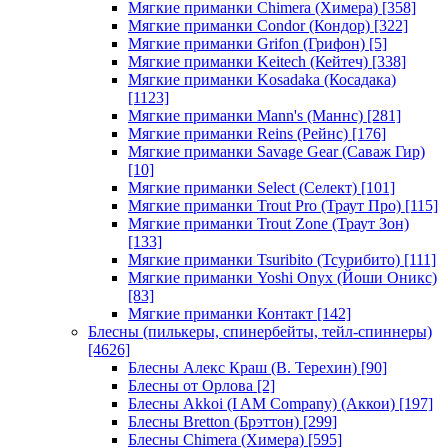
Мягкие приманки Chimera (Химера)
[358]
Мягкие приманки Condor (Кондор)
[322]
Мягкие приманки Grifon (Грифон)
[5]
Мягкие приманки Keitech (Кейтеч)
[338]
Мягкие приманки Kosadaka (Косадака)
[1123]
Мягкие приманки Mann's (Маннс)
[281]
Мягкие приманки Reins (Рейнс)
[176]
Мягкие приманки Savage Gear (Саваж Гир)
[10]
Мягкие приманки Select (Селект)
[101]
Мягкие приманки Trout Pro (Траут Про)
[115]
Мягкие приманки Trout Zone (Траут Зон)
[133]
Мягкие приманки Tsuribito (Тсурибито)
[111]
Мягкие приманки Yoshi Onyx (Йоши Оникс)
[83]
Мягкие приманки Контакт
[142]
Блесны (пилькеры, спинербейты, тейл-спиннеры)
[4626]
Блесны Алекс Краш (В. Терехин)
[90]
Блесны от Орлова
[2]
Блесны Akkoi (I AM Company) (Аккои)
[197]
Блесны Bretton (Брэттон)
[299]
Блесны Chimera (Химера)
[595]