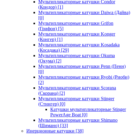
Мультипликаторные катушки Condor
(Кондор)
[1]
Мультипликаторные катушки Daiwa (Дайва)
[0]
Мультипликаторные катушки Grifon
(Грифон)
[5]
Мультипликаторные катушки Konger
(Конгер)
[1]
Мультипликаторные катушки Kosadaka
(Косадака)
[29]
Мультипликаторные катушки Okuma
(Окума)
[2]
Мультипликаторные катушки Penn (Пенн)
[0]
Мультипликаторные катушки Ryobi (Риоби)
[2]
Мультипликаторные катушки Scorana
(Скорана)
[2]
Мультипликаторные катушки Stinger
(Стингер)
[0]
Катушки мультипликаторные Stinger
PowerAge Boat
[0]
Мультипликаторные катушки Shimano
(Шимано)
[33]
Инерционные катушки
[38]