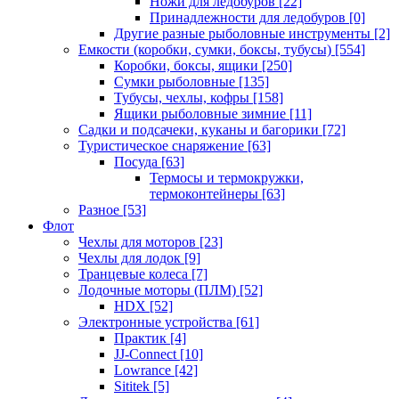
Ножи для ледобуров
[22]
Принадлежности для ледобуров
[0]
Другие разные рыболовные инструменты
[2]
Емкости (коробки, сумки, боксы, тубусы)
[554]
Коробки, боксы, ящики
[250]
Сумки рыболовные
[135]
Тубусы, чехлы, кофры
[158]
Ящики рыболовные зимние
[11]
Садки и подсачеки, куканы и багорики
[72]
Туристическое снаряжение
[63]
Посуда
[63]
Термосы и термокружки,
термоконтейнеры
[63]
Разное
[53]
Флот
Чехлы для моторов
[23]
Чехлы для лодок
[9]
Транцевые колеса
[7]
Лодочные моторы (ПЛМ)
[52]
HDX
[52]
Электронные устройства
[61]
Практик
[4]
JJ-Connect
[10]
Lowrance
[42]
Sititek
[5]