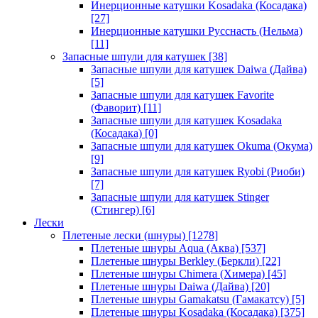
Инерционные катушки Kosadaka (Косадака)
[27]
Инерционные катушки Русснасть (Нельма)
[11]
Запасные шпули для катушек
[38]
Запасные шпули для катушек Daiwa (Дайва)
[5]
Запасные шпули для катушек Favorite
(Фаворит)
[11]
Запасные шпули для катушек Kosadaka
(Косадака)
[0]
Запасные шпули для катушек Okuma (Окума)
[9]
Запасные шпули для катушек Ryobi (Риоби)
[7]
Запасные шпули для катушек Stinger
(Стингер)
[6]
Лески
Плетеные лески (шнуры)
[1278]
Плетеные шнуры Aqua (Аква)
[537]
Плетеные шнуры Berkley (Беркли)
[22]
Плетеные шнуры Chimera (Химера)
[45]
Плетеные шнуры Daiwa (Дайва)
[20]
Плетеные шнуры Gamakatsu (Гамакатсу)
[5]
Плетеные шнуры Kosadaka (Косадака)
[375]