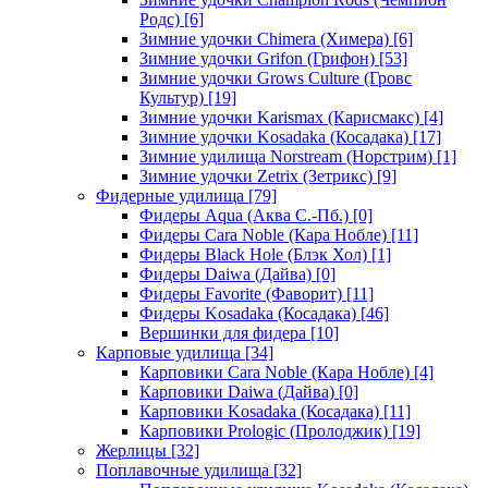
Родс)
[6]
Зимние удочки Chimera (Химера)
[6]
Зимние удочки Grifon (Грифон)
[53]
Зимние удочки Grows Culture (Гровс
Культур)
[19]
Зимние удочки Karismax (Карисмакс)
[4]
Зимние удочки Kosadaka (Косадака)
[17]
Зимние удилища Norstream (Норстрим)
[1]
Зимние удочки Zetrix (Зетрикс)
[9]
Фидерные удилища
[79]
Фидеры Aqua (Аква С.-Пб.)
[0]
Фидеры Cara Noble (Кара Нобле)
[11]
Фидеры Black Hole (Блэк Хол)
[1]
Фидеры Daiwa (Дайва)
[0]
Фидеры Favorite (Фаворит)
[11]
Фидеры Kosadaka (Косадака)
[46]
Вершинки для фидера
[10]
Карповые удилища
[34]
Карповики Cara Noble (Кара Нобле)
[4]
Карповики Daiwa (Дайва)
[0]
Карповики Kosadaka (Косадака)
[11]
Карповики Prologic (Пролоджик)
[19]
Жерлицы
[32]
Поплавочные удилища
[32]