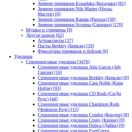
Зимние приманки Kosadaka (Косадака)
[81]
Зимние приманки Nils Master (Нильс
Мастер)
[0]
Зимние приманки Rapala (Рапала)
[50]
Зимние приманки Scorana (Скорана)
[270]
Мушки и стримеры
[9]
Другое разное
[62]
Аттрактанты
[37]
Пасты Berkley (Беркли)
[19]
Фиксаторы приманок и бойлов
[6]
Удилища
Спиннинговые удилища
[3476]
Спиннинговые удилища Abu Garcia (Абу
Гарсия)
[16]
Спиннинговые удилища Berkley (Беркли)
[0]
Спиннинговые удилища Cara Noble (Кара
Нобле)
[93]
Спиннинговые удилища CD Rods (СиДи
Родс)
[44]
Спиннинговые удилища Champion Rods
(Чемпион Родс)
[15]
Спиннинговые удилища Condor (Кондор)
[8]
Спиннинговые удилища Crony (Крони)
[0]
Спиннинговые удилища Daiwa (Дайва)
[0]
Спиннинговые удилища EverGreen