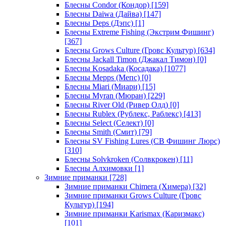
Блесны Condor (Кондор)
[159]
Блесны Daiwa (Дайва)
[147]
Блесны Deps (Дэпс)
[1]
Блесны Extreme Fishing (Экстрим Фишинг)
[367]
Блесны Grows Culture (Гровс Культур)
[634]
Блесны Jackall Timon (Джакал Тимон)
[0]
Блесны Kosadaka (Косадака)
[1077]
Блесны Mepps (Мепс)
[0]
Блесны Miari (Миари)
[15]
Блесны Myran (Мюран)
[229]
Блесны River Old (Ривер Олд)
[0]
Блесны Rublex (Рублекс, Раблекс)
[413]
Блесны Select (Селект)
[0]
Блесны Smith (Смит)
[79]
Блесны SV Fishing Lures (СВ Фишинг Люрс)
[310]
Блесны Solvkroken (Солвкрокен)
[11]
Блесны Алхимовки
[1]
Зимние приманки
[728]
Зимние приманки Chimera (Химера)
[32]
Зимние приманки Grows Culture (Гровс
Культур)
[194]
Зимние приманки Karismax (Каризмакс)
[101]