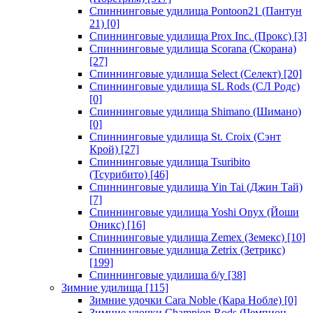
Спиннинговые удилища Pontoon21 (Пантун
21)
[0]
Спиннинговые удилища Prox Inc. (Прокс)
[3]
Спиннинговые удилища Scorana (Скорана)
[27]
Спиннинговые удилища Select (Селект)
[20]
Спиннинговые удилища SL Rods (СЛ Родс)
[0]
Спиннинговые удилища Shimano (Шимано)
[0]
Спиннинговые удилища St. Croix (Сэнт
Крой)
[27]
Спиннинговые удилища Tsuribito
(Тсурибито)
[46]
Спиннинговые удилища Yin Tai (Джин Тай)
[7]
Спиннинговые удилища Yoshi Onyx (Йоши
Оникс)
[16]
Спиннинговые удилища Zemex (Земекс)
[10]
Спиннинговые удилища Zetrix (Зетрикс)
[199]
Спиннинговые удилища б/у
[38]
Зимние удилища
[115]
Зимние удочки Cara Noble (Кара Нобле)
[0]
Зимние удочки Champion Rods (Чемпион