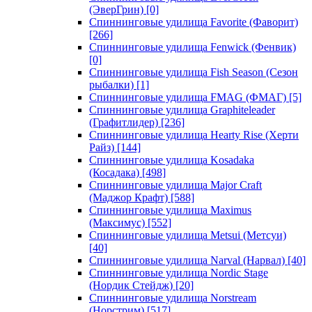
(ЭверГрин)
[0]
Спиннинговые удилища Favorite (Фаворит)
[266]
Спиннинговые удилища Fenwick (Фенвик)
[0]
Спиннинговые удилища Fish Season (Сезон
рыбалки)
[1]
Спиннинговые удилища FMAG (ФМАГ)
[5]
Спиннинговые удилища Graphiteleader
(Графитлидер)
[236]
Спиннинговые удилища Hearty Rise (Херти
Райз)
[144]
Спиннинговые удилища Kosadaka
(Косадака)
[498]
Спиннинговые удилища Major Craft
(Маджор Крафт)
[588]
Спиннинговые удилища Maximus
(Максимус)
[552]
Спиннинговые удилища Metsui (Метсуи)
[40]
Спиннинговые удилища Narval (Нарвал)
[40]
Спиннинговые удилища Nordic Stage
(Нордик Стейдж)
[20]
Спиннинговые удилища Norstream
(Норстрим)
[517]