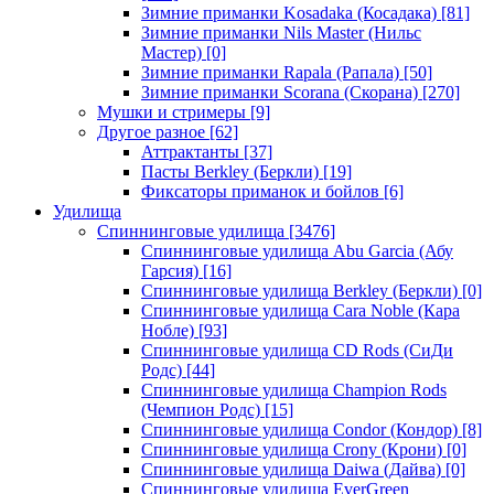
Зимние приманки Kosadaka (Косадака)
[81]
Зимние приманки Nils Master (Нильс
Мастер)
[0]
Зимние приманки Rapala (Рапала)
[50]
Зимние приманки Scorana (Скорана)
[270]
Мушки и стримеры
[9]
Другое разное
[62]
Аттрактанты
[37]
Пасты Berkley (Беркли)
[19]
Фиксаторы приманок и бойлов
[6]
Удилища
Спиннинговые удилища
[3476]
Спиннинговые удилища Abu Garcia (Абу
Гарсия)
[16]
Спиннинговые удилища Berkley (Беркли)
[0]
Спиннинговые удилища Cara Noble (Кара
Нобле)
[93]
Спиннинговые удилища CD Rods (СиДи
Родс)
[44]
Спиннинговые удилища Champion Rods
(Чемпион Родс)
[15]
Спиннинговые удилища Condor (Кондор)
[8]
Спиннинговые удилища Crony (Крони)
[0]
Спиннинговые удилища Daiwa (Дайва)
[0]
Спиннинговые удилища EverGreen