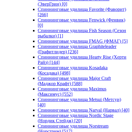
(ЭверГрин)
[0]
Спиннинговые удилища Favorite (Фаворит)
[266]
Спиннинговые удилища Fenwick (Фенвик)
[0]
Спиннинговые удилища Fish Season (Сезон
рыбалки)
[1]
Спиннинговые удилища FMAG (ФМАГ)
[5]
Спиннинговые удилища Graphiteleader
(Графитлидер)
[236]
Спиннинговые удилища Hearty Rise (Херти
Райз)
[144]
Спиннинговые удилища Kosadaka
(Косадака)
[498]
Спиннинговые удилища Major Craft
(Маджор Крафт)
[588]
Спиннинговые удилища Maximus
(Максимус)
[552]
Спиннинговые удилища Metsui (Метсуи)
[40]
Спиннинговые удилища Narval (Нарвал)
[40]
Спиннинговые удилища Nordic Stage
(Нордик Стейдж)
[20]
Спиннинговые удилища Norstream
(Норстрим)
[517]