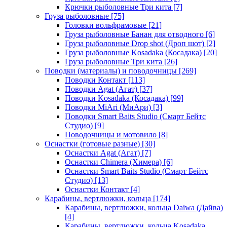
Крючки рыболовные Три кита
[7]
Груза рыболовные
[75]
Головки вольфрамовые
[21]
Груза рыболовные Банан для отводного
[6]
Груза рыболовные Drop shot (Дроп шот)
[2]
Груза рыболовные Kosadaka (Косадака)
[20]
Груза рыболовные Три кита
[26]
Поводки (материалы) и поводочницы
[269]
Поводки Контакт
[113]
Поводки Agat (Агат)
[37]
Поводки Kosadaka (Косадака)
[99]
Поводки MiAri (МиАри)
[3]
Поводки Smart Baits Studio (Смарт Бейтс
Студио)
[9]
Поводочницы и мотовило
[8]
Оснастки (готовые разные)
[30]
Оснастки Agat (Агат)
[7]
Оснастки Chimera (Химера)
[6]
Оснастки Smart Baits Studio (Смарт Бейтс
Студио)
[13]
Оснастки Контакт
[4]
Карабины, вертлюжки, кольца
[174]
Карабины, вертлюжки, кольца Daiwa (Дайва)
[4]
Карабины, вертлюжки, кольца Kosadaka