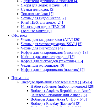
Держатели датчиков и эхолотов
[4]
Якоря для лодок и фалы
[61]
Сумки для лодок
[5]
Топливные баки
[7]
Чехлы для гидроциклов
[7]
Клей ПВХ для лодок
[24]
Насосы для лодок ПВХ
[0]
Гребные винты
[0]
Офф роуд
Чехлы для квадроциклов (ATV)
[20]
Чехлы для мотовездеходов (SSV)
[15]
Чехлы для снегоходов
[42]
Кофры для квадроциклов (текстиль)
[18]
Кабины для мотовездеходов
[13]
Кофры для снегоходов (текстиль)
[15]
Чехлы для мотоциклов
[0]
Кофры для квадроциклов (пластик)
[2]
Приманки
Твердые приманки (воблеры и т.п.)
[14545]
Набор воблеров (набор приманок)
[28]
Воблеры Angler's Republic или Anre's
(Англерс Репаблик или Анрес)
[5]
Воблеры Aqua (Аква С.-Пб.)
[648]
Воблеры Bassday (Бассдей)
[2]