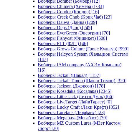
Воблеры Bomber (Бомбер)
[12]
Воблеры Chimera (Химера)
[733]
Воблеры Condor (Кондор)
[16]
Воблеры Creek Chub (Крик Чаб)
[23]
Воблеры Daiwa (Дайва)
[209]
Воблеры Deps (Дэпс)
[245]
Воблеры EverGreen (Эвергрин)
[70]
Воблеры Fishycat (Фишикет)
[508]
Воблеры FLT (ФЛТ)
[46]
Воблеры Grows Culture (Гровс Культур)
[999]
Воблеры Halcyon System (Хальцион Систем)
[147]
Воблеры IAM company (Ай Эм Компани)
[16]
Воблеры Jackall (Шакал)
[1157]
Воблеры Jackall Timon (Шакал Тимон)
[320]
Воблеры Jackson (Джэксон)
[178]
Воблеры Kosadaka (Косадака)
[2345]
Воблеры Little Jack (Литтл Джэк)
[66]
Воблеры LiveTarget (ЛайвТаргет)
[0]
Воблеры Lucky Craft (Лаки Крафт)
[852]
Воблеры Lurefans (Люрфанс)
[23]
Воблеры Megabass (Мегабасс)
[39]
Воблеры MZ Custom Lures (МЗэт Кастом
Люрс)
[30]