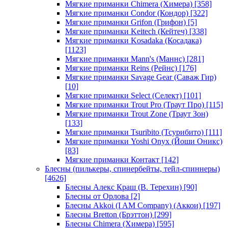
Мягкие приманки Chimera (Химера)
[358]
Мягкие приманки Condor (Кондор)
[322]
Мягкие приманки Grifon (Грифон)
[5]
Мягкие приманки Keitech (Кейтеч)
[338]
Мягкие приманки Kosadaka (Косадака)
[1123]
Мягкие приманки Mann's (Маннс)
[281]
Мягкие приманки Reins (Рейнс)
[176]
Мягкие приманки Savage Gear (Саваж Гир)
[10]
Мягкие приманки Select (Селект)
[101]
Мягкие приманки Trout Pro (Траут Про)
[115]
Мягкие приманки Trout Zone (Траут Зон)
[133]
Мягкие приманки Tsuribito (Тсурибито)
[111]
Мягкие приманки Yoshi Onyx (Йоши Оникс)
[83]
Мягкие приманки Контакт
[142]
Блесны (пилькеры, спинербейты, тейл-спиннеры)
[4626]
Блесны Алекс Краш (В. Терехин)
[90]
Блесны от Орлова
[2]
Блесны Akkoi (I AM Company) (Аккои)
[197]
Блесны Bretton (Брэттон)
[299]
Блесны Chimera (Химера)
[595]