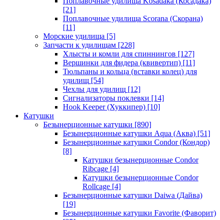
Поплавочные удилища Kosadaka (Косадака)
[21]
Поплавочные удилища Scorana (Скорана)
[11]
Морские удилища
[5]
Запчасти к удилищам
[228]
Хлысты и комли для спиннингов
[127]
Вершинки для фидера (квивертип)
[11]
Тюльпаны и кольца (вставки колец) для
удилищ
[54]
Чехлы для удилищ
[12]
Сигнализаторы поклевки
[14]
Hook Keeper (Хуккипер)
[10]
Катушки
Безынерционные катушки
[890]
Безынерционные катушки Aqua (Аква)
[51]
Безынерционные катушки Condor (Кондор)
[8]
Катушки безынерционные Condor
Ribcage
[4]
Катушки безынерционные Condor
Rollcage
[4]
Безынерционные катушки Daiwa (Дайва)
[19]
Безынерционные катушки Favorite (Фаворит)