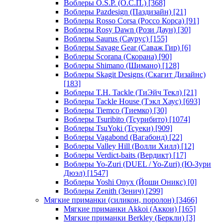
Воблеры O.S.P. (О.С.П.)
[368]
Воблеры Pazdesign (Паздизайн)
[21]
Воблеры Rosso Corsa (Россо Корса)
[91]
Воблеры Rosy Dawn (Рози Даун)
[30]
Воблеры Saurus (Саурус)
[155]
Воблеры Savage Gear (Саваж Гир)
[6]
Воблеры Scorana (Скорана)
[90]
Воблеры Shimano (Шимано)
[128]
Воблеры Skagit Designs (Скагит Дизайнс)
[183]
Воблеры T.H. Tackle (ТиЭйч Текл)
[21]
Воблеры Tackle House (Тэкл Хаус)
[693]
Воблеры Tiemco (Тиемко)
[30]
Воблеры Tsuribito (Тсурибито)
[1074]
Воблеры TsuYoki (Тсуеки)
[909]
Воблеры Vagabond (Вагабонд)
[22]
Воблеры Valley Hill (Волли Хилл)
[12]
Воблеры Verdict-baits (Вердикт)
[17]
Воблеры Yo-Zuri (DUEL / Yo-Zuri) (Ю-Зури
Дюэл)
[1547]
Воблеры Yoshi Onyx (Йоши Оникс)
[0]
Воблеры Zenith (Зенич)
[299]
Мягкие приманки (силикон, поролон)
[3466]
Мягкие приманки Akkoi (Аккои)
[165]
Мягкие приманки Berkley (Беркли)
[3]