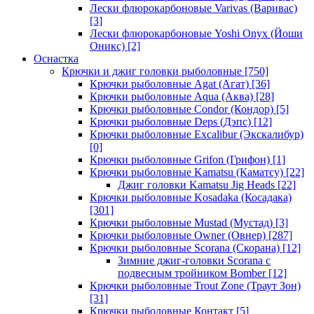
Лески флюрокарбоновые Varivas (Варивас)
[3]
Лески флюрокарбоновые Yoshi Onyx (Йоши
Оникс)
[2]
Оснастка
Крючки и джиг головки рыболовные
[750]
Крючки рыболовные Agat (Агат)
[36]
Крючки рыболовные Aqua (Аква)
[28]
Крючки рыболовные Condor (Кондор)
[5]
Крючки рыболовные Deps (Дэпс)
[12]
Крючки рыболовные Excalibur (Экскалибур)
[0]
Крючки рыболовные Grifon (Грифон)
[1]
Крючки рыболовные Kamatsu (Каматсу)
[22]
Джиг головки Kamatsu Jig Heads
[22]
Крючки рыболовные Kosadaka (Косадака)
[301]
Крючки рыболовные Mustad (Мустад)
[3]
Крючки рыболовные Owner (Овнер)
[287]
Крючки рыболовные Scorana (Скорана)
[12]
Зимние джиг-головки Scorana с
подвесным тройником Bomber
[12]
Крючки рыболовные Trout Zone (Траут Зон)
[31]
Крючки рыболовные Контакт
[5]