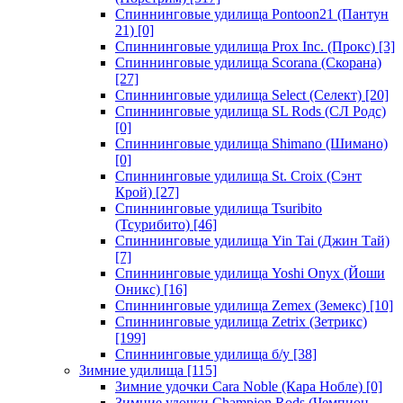
Спиннинговые удилища Pontoon21 (Пантун
21)
[0]
Спиннинговые удилища Prox Inc. (Прокс)
[3]
Спиннинговые удилища Scorana (Скорана)
[27]
Спиннинговые удилища Select (Селект)
[20]
Спиннинговые удилища SL Rods (СЛ Родс)
[0]
Спиннинговые удилища Shimano (Шимано)
[0]
Спиннинговые удилища St. Croix (Сэнт
Крой)
[27]
Спиннинговые удилища Tsuribito
(Тсурибито)
[46]
Спиннинговые удилища Yin Tai (Джин Тай)
[7]
Спиннинговые удилища Yoshi Onyx (Йоши
Оникс)
[16]
Спиннинговые удилища Zemex (Земекс)
[10]
Спиннинговые удилища Zetrix (Зетрикс)
[199]
Спиннинговые удилища б/у
[38]
Зимние удилища
[115]
Зимние удочки Cara Noble (Кара Нобле)
[0]
Зимние удочки Champion Rods (Чемпион