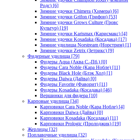
Родс)
[6]
Зимние удочки Chimera (Химера)
[6]
Зимние удочки Grifon (Грифон)
[53]
Зимние удочки Grows Culture (Гровс
Культур)
[19]
Зимние удочки Karismax (Карисмакс)
[4]
Зимние удочки Kosadaka (Косадака)
[17]
Зимние удилища Norstream (Норстрим)
[1]
Зимние удочки Zetrix (Зетрикс)
[9]
Фидерные удилища
[79]
Фидеры Aqua (Аква С.-Пб.)
[0]
Фидеры Cara Noble (Кара Нобле)
[11]
Фидеры Black Hole (Блэк Хол)
[1]
Фидеры Daiwa (Дайва)
[0]
Фидеры Favorite (Фаворит)
[11]
Фидеры Kosadaka (Косадака)
[46]
Вершинки для фидера
[10]
Карповые удилища
[34]
Карповики Cara Noble (Кара Нобле)
[4]
Карповики Daiwa (Дайва)
[0]
Карповики Kosadaka (Косадака)
[11]
Карповики Prologic (Пролоджик)
[19]
Жерлицы
[32]
Поплавочные удилища
[32]