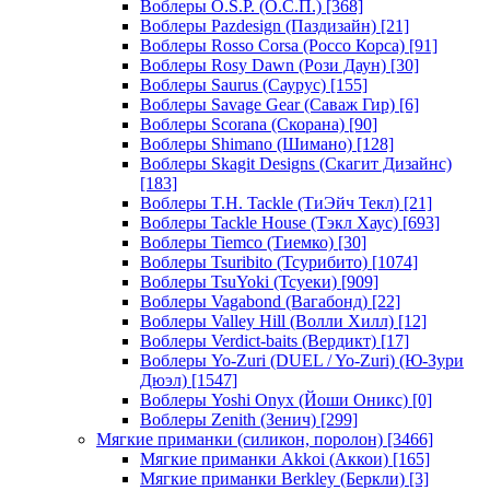
Воблеры O.S.P. (О.С.П.)
[368]
Воблеры Pazdesign (Паздизайн)
[21]
Воблеры Rosso Corsa (Россо Корса)
[91]
Воблеры Rosy Dawn (Рози Даун)
[30]
Воблеры Saurus (Саурус)
[155]
Воблеры Savage Gear (Саваж Гир)
[6]
Воблеры Scorana (Скорана)
[90]
Воблеры Shimano (Шимано)
[128]
Воблеры Skagit Designs (Скагит Дизайнс)
[183]
Воблеры T.H. Tackle (ТиЭйч Текл)
[21]
Воблеры Tackle House (Тэкл Хаус)
[693]
Воблеры Tiemco (Тиемко)
[30]
Воблеры Tsuribito (Тсурибито)
[1074]
Воблеры TsuYoki (Тсуеки)
[909]
Воблеры Vagabond (Вагабонд)
[22]
Воблеры Valley Hill (Волли Хилл)
[12]
Воблеры Verdict-baits (Вердикт)
[17]
Воблеры Yo-Zuri (DUEL / Yo-Zuri) (Ю-Зури
Дюэл)
[1547]
Воблеры Yoshi Onyx (Йоши Оникс)
[0]
Воблеры Zenith (Зенич)
[299]
Мягкие приманки (силикон, поролон)
[3466]
Мягкие приманки Akkoi (Аккои)
[165]
Мягкие приманки Berkley (Беркли)
[3]