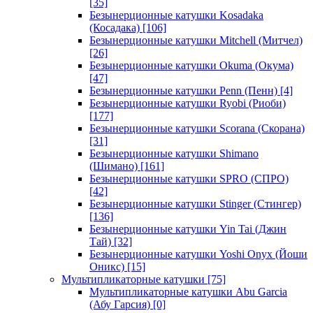
[35]
Безынерционные катушки Kosadaka
(Косадака)
[106]
Безынерционные катушки Mitchell (Митчел)
[26]
Безынерционные катушки Okuma (Окума)
[47]
Безынерционные катушки Penn (Пенн)
[4]
Безынерционные катушки Ryobi (Риоби)
[177]
Безынерционные катушки Scorana (Скорана)
[31]
Безынерционные катушки Shimano
(Шимано)
[161]
Безынерционные катушки SPRO (СПРО)
[42]
Безынерционные катушки Stinger (Стингер)
[136]
Безынерционные катушки Yin Tai (Джин
Тай)
[32]
Безынерционные катушки Yoshi Onyx (Йоши
Оникс)
[15]
Мультипликаторные катушки
[75]
Мультипликаторные катушки Abu Garcia
(Абу Гарсия)
[0]