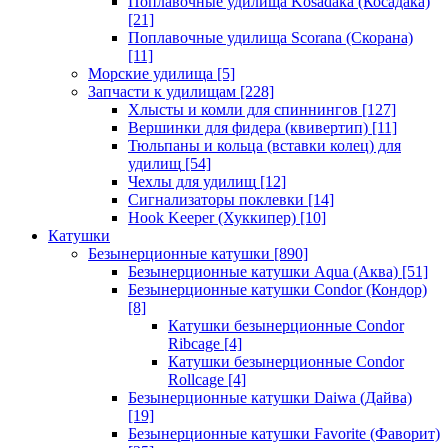
Поплавочные удилища Kosadaka (Косадака)
[21]
Поплавочные удилища Scorana (Скорана)
[11]
Морские удилища
[5]
Запчасти к удилищам
[228]
Хлысты и комли для спиннингов
[127]
Вершинки для фидера (квивертип)
[11]
Тюльпаны и кольца (вставки колец) для
удилищ
[54]
Чехлы для удилищ
[12]
Сигнализаторы поклевки
[14]
Hook Keeper (Хуккипер)
[10]
Катушки
Безынерционные катушки
[890]
Безынерционные катушки Aqua (Аква)
[51]
Безынерционные катушки Condor (Кондор)
[8]
Катушки безынерционные Condor
Ribcage
[4]
Катушки безынерционные Condor
Rollcage
[4]
Безынерционные катушки Daiwa (Дайва)
[19]
Безынерционные катушки Favorite (Фаворит)