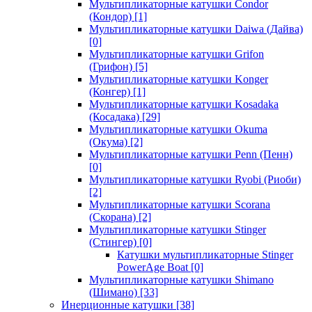
Мультипликаторные катушки Condor
(Кондор)
[1]
Мультипликаторные катушки Daiwa (Дайва)
[0]
Мультипликаторные катушки Grifon
(Грифон)
[5]
Мультипликаторные катушки Konger
(Конгер)
[1]
Мультипликаторные катушки Kosadaka
(Косадака)
[29]
Мультипликаторные катушки Okuma
(Окума)
[2]
Мультипликаторные катушки Penn (Пенн)
[0]
Мультипликаторные катушки Ryobi (Риоби)
[2]
Мультипликаторные катушки Scorana
(Скорана)
[2]
Мультипликаторные катушки Stinger
(Стингер)
[0]
Катушки мультипликаторные Stinger
PowerAge Boat
[0]
Мультипликаторные катушки Shimano
(Шимано)
[33]
Инерционные катушки
[38]