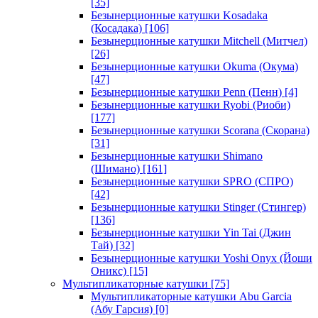
[35]
Безынерционные катушки Kosadaka
(Косадака)
[106]
Безынерционные катушки Mitchell (Митчел)
[26]
Безынерционные катушки Okuma (Окума)
[47]
Безынерционные катушки Penn (Пенн)
[4]
Безынерционные катушки Ryobi (Риоби)
[177]
Безынерционные катушки Scorana (Скорана)
[31]
Безынерционные катушки Shimano
(Шимано)
[161]
Безынерционные катушки SPRO (СПРО)
[42]
Безынерционные катушки Stinger (Стингер)
[136]
Безынерционные катушки Yin Tai (Джин
Тай)
[32]
Безынерционные катушки Yoshi Onyx (Йоши
Оникс)
[15]
Мультипликаторные катушки
[75]
Мультипликаторные катушки Abu Garcia
(Абу Гарсия)
[0]