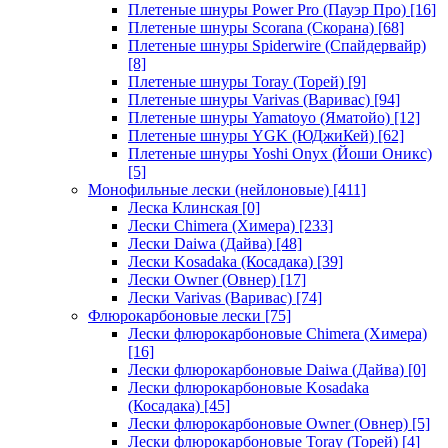
Плетеные шнуры Power Pro (Пауэр Про)
[16]
Плетеные шнуры Scorana (Скорана)
[68]
Плетеные шнуры Spiderwire (Спайдервайр)
[8]
Плетеные шнуры Toray (Торей)
[9]
Плетеные шнуры Varivas (Варивас)
[94]
Плетеные шнуры Yamatoyo (Яматойо)
[12]
Плетеные шнуры YGK (ЮДжиКей)
[62]
Плетеные шнуры Yoshi Onyx (Йоши Оникс)
[5]
Монофильные лески (нейлоновые)
[411]
Леска Клинская
[0]
Лески Chimera (Химера)
[233]
Лески Daiwa (Дайва)
[48]
Лески Kosadaka (Косадака)
[39]
Лески Owner (Овнер)
[17]
Лески Varivas (Варивас)
[74]
Флюрокарбоновые лески
[75]
Лески флюрокарбоновые Chimera (Химера)
[16]
Лески флюрокарбоновые Daiwa (Дайва)
[0]
Лески флюрокарбоновые Kosadaka
(Косадака)
[45]
Лески флюрокарбоновые Owner (Овнер)
[5]
Лески флюрокарбоновые Toray (Торей)
[4]