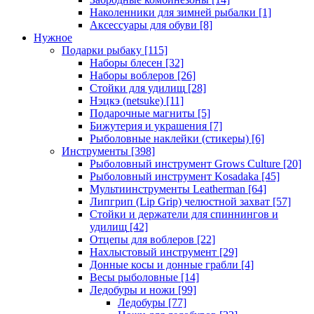
Наколенники для зимней рыбалки
[1]
Аксессуары для обуви
[8]
Нужное
Подарки рыбаку
[115]
Наборы блесен
[32]
Наборы воблеров
[26]
Стойки для удилищ
[28]
Нэцкэ (netsuke)
[11]
Подарочные магниты
[5]
Бижутерия и украшения
[7]
Рыболовные наклейки (стикеры)
[6]
Инструменты
[398]
Рыболовный инструмент Grows Culture
[20]
Рыболовный инструмент Kosadaka
[45]
Мультиинструменты Leatherman
[64]
Липгрип (Lip Grip) челюстной захват
[57]
Стойки и держатели для спиннингов и
удилищ
[42]
Отцепы для воблеров
[22]
Нахлыстовый инструмент
[29]
Донные косы и донные грабли
[4]
Весы рыболовные
[14]
Ледобуры и ножи
[99]
Ледобуры
[77]