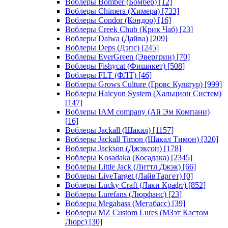
Воблеры Bomber (Бомбер)
[12]
Воблеры Chimera (Химера)
[733]
Воблеры Condor (Кондор)
[16]
Воблеры Creek Chub (Крик Чаб)
[23]
Воблеры Daiwa (Дайва)
[209]
Воблеры Deps (Дэпс)
[245]
Воблеры EverGreen (Эвергрин)
[70]
Воблеры Fishycat (Фишикет)
[508]
Воблеры FLT (ФЛТ)
[46]
Воблеры Grows Culture (Гровс Культур)
[999]
Воблеры Halcyon System (Хальцион Систем)
[147]
Воблеры IAM company (Ай Эм Компани)
[16]
Воблеры Jackall (Шакал)
[1157]
Воблеры Jackall Timon (Шакал Тимон)
[320]
Воблеры Jackson (Джэксон)
[178]
Воблеры Kosadaka (Косадака)
[2345]
Воблеры Little Jack (Литтл Джэк)
[66]
Воблеры LiveTarget (ЛайвТаргет)
[0]
Воблеры Lucky Craft (Лаки Крафт)
[852]
Воблеры Lurefans (Люрфанс)
[23]
Воблеры Megabass (Мегабасс)
[39]
Воблеры MZ Custom Lures (МЗэт Кастом
Люрс)
[30]