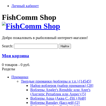
Личный кабинет
FishComm Shop
Добро пожаловать в рыболовный интернет-магазин!
Search:
Моя корзина
0 товаров -
0 руб.
Разделы
Приманки
Твердые приманки (воблеры и т.п.)
[14545]
Набор воблеров (набор приманок)
[28]
Воблеры Angler's Republic или Anre's
(Англерс Репаблик или Анрес)
[5]
Воблеры Aqua (Аква С.-Пб.)
[648]
Воблеры Bassday (Бассдей)
[2]