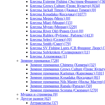
Блесны Extreme Fishing (Экстрим Фишинг)
[36
Блесны Grows Culture (Гровс Культур)
[634]
Блесны Jackall Timon (Джакал Тимон)
[0]
Блесны Kosadaka (Косадака)
[1077]
Блесны Mepps (Мепс)
[0]
Блесны Miari (Миари)
[15]
Блесны Myran (Мюран)
[229]
Блесны River Old (Ривер Олд)
[0]
Блесны Rublex (Рублекс, Раблекс)
[413]
Блесны Select (Селект)
[0]
Блесны Smith (Смит)
[79]
Блесны SV Fishing Lures (СВ Фишинг Люрс)
[
Блесны Solvkroken (Солвкрокен)
[11]
Блесны Алхимовки
[1]
Зимние приманки
[728]
Зимние приманки Chimera (Химера)
[32]
Зимние приманки Grows Culture (Гровс Культу
Зимние приманки Karismax (Каризмакс)
[101]
Зимние приманки Kosadaka (Косадака)
[81]
Зимние приманки Nils Master (Нильс Мастер)
Зимние приманки Rapala (Рапала)
[50]
Зимние приманки Scorana (Скорана)
[270]
Мушки и стримеры
[9]
Другое разное
[62]
Аттрактанты
[37]