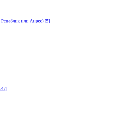
с Репаблик или Анрес)
[5]
147]