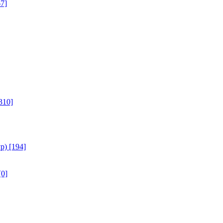
7]
310]
р)
[194]
[0]