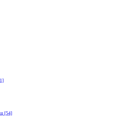
1]
ищ
[54]