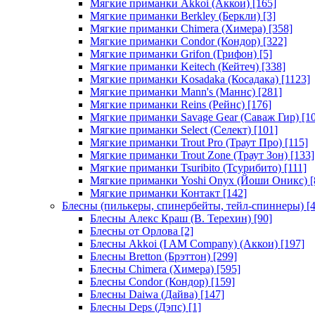
Мягкие приманки Akkoi (Аккои)
[165]
Мягкие приманки Berkley (Беркли)
[3]
Мягкие приманки Chimera (Химера)
[358]
Мягкие приманки Condor (Кондор)
[322]
Мягкие приманки Grifon (Грифон)
[5]
Мягкие приманки Keitech (Кейтеч)
[338]
Мягкие приманки Kosadaka (Косадака)
[1123]
Мягкие приманки Mann's (Маннс)
[281]
Мягкие приманки Reins (Рейнс)
[176]
Мягкие приманки Savage Gear (Саваж Гир)
[10
Мягкие приманки Select (Селект)
[101]
Мягкие приманки Trout Pro (Траут Про)
[115]
Мягкие приманки Trout Zone (Траут Зон)
[133]
Мягкие приманки Tsuribito (Тсурибито)
[111]
Мягкие приманки Yoshi Onyx (Йоши Оникс)
[
Мягкие приманки Контакт
[142]
Блесны (пилькеры, спинербейты, тейл-спиннеры)
[4
Блесны Алекс Краш (В. Терехин)
[90]
Блесны от Орлова
[2]
Блесны Akkoi (I AM Company) (Аккои)
[197]
Блесны Bretton (Брэттон)
[299]
Блесны Chimera (Химера)
[595]
Блесны Condor (Кондор)
[159]
Блесны Daiwa (Дайва)
[147]
Блесны Deps (Дэпс)
[1]