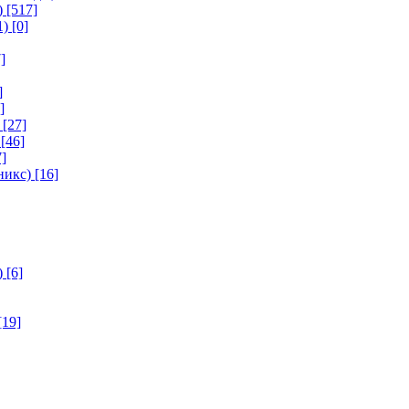
)
[517]
1)
[0]
]
]
]
[27]
[46]
]
никс)
[16]
)
[6]
[19]