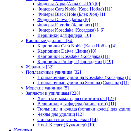
Фидеры Aqua (Аква С.-Пб.)
[0]
Фидеры Cara Noble (Кара Нобле)
[11]
Фидеры Black Hole (Блэк Хол)
[1]
Фидеры Daiwa (Дайва)
[0]
Фидеры Favorite (Фаворит)
[11]
Фидеры Kosadaka (Косадака)
[46]
Вершинки для фидера
[10]
Карповые удилища
[34]
Карповики Cara Noble (Кара Нобле)
[4]
Карповики Daiwa (Дайва)
[0]
Карповики Kosadaka (Косадака)
[11]
Карповики Prologic (Пролоджик)
[19]
Жерлицы
[32]
Поплавочные удилища
[32]
Поплавочные удилища Kosadaka (Косадака)
[2
Поплавочные удилища Scorana (Скорана)
[11]
Морские удилища
[5]
Запчасти к удилищам
[228]
Хлысты и комли для спиннингов
[127]
Вершинки для фидера (квивертип)
[11]
Тюльпаны и кольца (вставки колец) для удил
Чехлы для удилищ
[12]
Сигнализаторы поклевки
[14]
Hook Keeper (Хуккипер)
[10]
Катушки