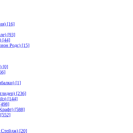
ия)
[16]
ле)
[93]
)
[44]
ион Родс)
[15]
)
[0]
66]
ыбалки)
[1]
тлидер)
[236]
йз)
[144]
[498]
Крафт)
[588]
[552]
 Стейдж)
[20]