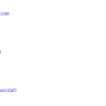
с)
[30]
]
юэл)
[1547]