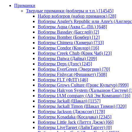
Приманки
Твердые приманки (воблеры и т.п.)
[14545]
Набор воблеров (набор приманок)
[28]
Воблеры Angler's Republic или Anre's (Англер
Воблеры Aqua (Аква С.-Пб.)
[648]
Воблеры Bassday (Бассдей)
[2]
Воблеры Bomber (Бомбер)
[12]
Воблеры Chimera (Химера)
[733]
Воблеры Condor (Кондор)
[16]
Воблеры Creek Chub (Крик Чаб)
[23]
Воблеры Daiwa (Дайва)
[209]
Воблеры Deps (Дэпс)
[245]
Воблеры EverGreen (Эвергрин)
[70]
Воблеры Fishycat (Фишикет)
[508]
Воблеры FLT (ФЛТ)
[46]
Воблеры Grows Culture (Гровс Культур)
[999]
Воблеры Halcyon System (Хальцион Систем)
[
Воблеры IAM company (Ай Эм Компани)
[16]
Воблеры Jackall (Шакал)
[1157]
Воблеры Jackall Timon (Шакал Тимон)
[320]
Воблеры Jackson (Джэксон)
[178]
Воблеры Kosadaka (Косадака)
[2345]
Воблеры Little Jack (Литтл Джэк)
[66]
Воблеры LiveTarget (ЛайвТаргет)
[0]