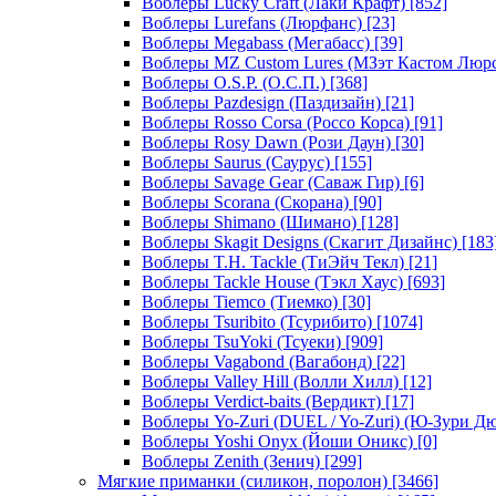
Воблеры Lucky Craft (Лаки Крафт)
[852]
Воблеры Lurefans (Люрфанс)
[23]
Воблеры Megabass (Мегабасс)
[39]
Воблеры MZ Custom Lures (МЗэт Кастом Люр
Воблеры O.S.P. (О.С.П.)
[368]
Воблеры Pazdesign (Паздизайн)
[21]
Воблеры Rosso Corsa (Россо Корса)
[91]
Воблеры Rosy Dawn (Рози Даун)
[30]
Воблеры Saurus (Саурус)
[155]
Воблеры Savage Gear (Саваж Гир)
[6]
Воблеры Scorana (Скорана)
[90]
Воблеры Shimano (Шимано)
[128]
Воблеры Skagit Designs (Скагит Дизайнс)
[183
Воблеры T.H. Tackle (ТиЭйч Текл)
[21]
Воблеры Tackle House (Тэкл Хаус)
[693]
Воблеры Tiemco (Тиемко)
[30]
Воблеры Tsuribito (Тсурибито)
[1074]
Воблеры TsuYoki (Тсуеки)
[909]
Воблеры Vagabond (Вагабонд)
[22]
Воблеры Valley Hill (Волли Хилл)
[12]
Воблеры Verdict-baits (Вердикт)
[17]
Воблеры Yo-Zuri (DUEL / Yo-Zuri) (Ю-Зури Д
Воблеры Yoshi Onyx (Йоши Оникс)
[0]
Воблеры Zenith (Зенич)
[299]
Мягкие приманки (силикон, поролон)
[3466]