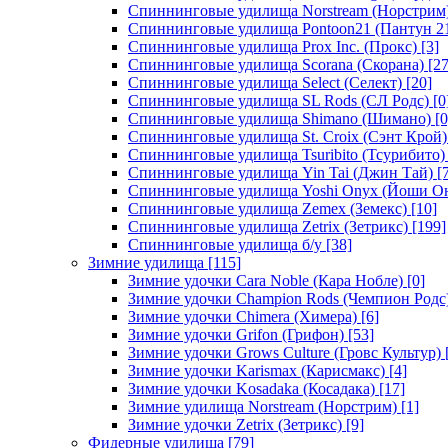
Спиннинговые удилища Norstream (Норстрим
Спиннинговые удилища Pontoon21 (Пантун 2
Спиннинговые удилища Prox Inc. (Прокс)
[3]
Спиннинговые удилища Scorana (Скорана)
[27
Спиннинговые удилища Select (Селект)
[20]
Спиннинговые удилища SL Rods (СЛ Родс)
[0
Спиннинговые удилища Shimano (Шимано)
[0
Спиннинговые удилища St. Croix (Сэнт Крой)
Спиннинговые удилища Tsuribito (Тсурибито)
Спиннинговые удилища Yin Tai (Джин Тай)
[7
Спиннинговые удилища Yoshi Onyx (Йоши О
Спиннинговые удилища Zemex (Земекс)
[10]
Спиннинговые удилища Zetrix (Зетрикс)
[199]
Спиннинговые удилища б/у
[38]
Зимние удилища
[115]
Зимние удочки Cara Noble (Кара Нобле)
[0]
Зимние удочки Champion Rods (Чемпион Родс
Зимние удочки Chimera (Химера)
[6]
Зимние удочки Grifon (Грифон)
[53]
Зимние удочки Grows Culture (Гровс Культур)
Зимние удочки Karismax (Карисмакс)
[4]
Зимние удочки Kosadaka (Косадака)
[17]
Зимние удилища Norstream (Норстрим)
[1]
Зимние удочки Zetrix (Зетрикс)
[9]
Фидерные удилища
[79]