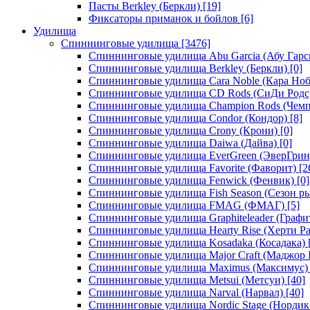
Пасты Berkley (Беркли)
[19]
Фиксаторы приманок и бойлов
[6]
Удилища
Спиннинговые удилища
[3476]
Спиннинговые удилища Abu Garcia (Абу Гарс
Спиннинговые удилища Berkley (Беркли)
[0]
Спиннинговые удилища Cara Noble (Кара Ноб
Спиннинговые удилища CD Rods (СиДи Родс
Спиннинговые удилища Champion Rods (Чемп
Спиннинговые удилища Condor (Кондор)
[8]
Спиннинговые удилища Crony (Крони)
[0]
Спиннинговые удилища Daiwa (Дайва)
[0]
Спиннинговые удилища EverGreen (ЭверГрин
Спиннинговые удилища Favorite (Фаворит)
[2
Спиннинговые удилища Fenwick (Фенвик)
[0]
Спиннинговые удилища Fish Season (Сезон р
Спиннинговые удилища FMAG (ФМАГ)
[5]
Спиннинговые удилища Graphiteleader (Графи
Спиннинговые удилища Hearty Rise (Херти Ра
Спиннинговые удилища Kosadaka (Косадака)
Спиннинговые удилища Major Craft (Маджор 
Спиннинговые удилища Maximus (Максимус)
Спиннинговые удилища Metsui (Метсуи)
[40]
Спиннинговые удилища Narval (Нарвал)
[40]
Спиннинговые удилища Nordic Stage (Нордик