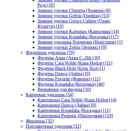
Родс)
[6]
Зимние удочки Chimera (Химера)
[6]
Зимние удочки Grifon (Грифон)
[53]
Зимние удочки Grows Culture (Гровс
Культур)
[19]
Зимние удочки Karismax (Карисмакс)
[4]
Зимние удочки Kosadaka (Косадака)
[17]
Зимние удилища Norstream (Норстрим)
[1]
Зимние удочки Zetrix (Зетрикс)
[9]
Фидерные удилища
[79]
Фидеры Aqua (Аква С.-Пб.)
[0]
Фидеры Cara Noble (Кара Нобле)
[11]
Фидеры Black Hole (Блэк Хол)
[1]
Фидеры Daiwa (Дайва)
[0]
Фидеры Favorite (Фаворит)
[11]
Фидеры Kosadaka (Косадака)
[46]
Вершинки для фидера
[10]
Карповые удилища
[34]
Карповики Cara Noble (Кара Нобле)
[4]
Карповики Daiwa (Дайва)
[0]
Карповики Kosadaka (Косадака)
[11]
Карповики Prologic (Пролоджик)
[19]
Жерлицы
[32]
Поплавочные удилища
[32]