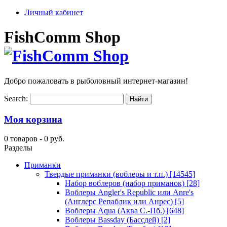
Личный кабинет
FishComm Shop
Добро пожаловать в рыболовный интернет-магазин!
Search:
Моя корзина
0 товаров -
0 руб.
Разделы
Приманки
Твердые приманки (воблеры и т.п.)
[14545]
Набор воблеров (набор приманок)
[28]
Воблеры Angler's Republic или Anre's
(Англерс Репаблик или Анрес)
[5]
Воблеры Aqua (Аква С.-Пб.)
[648]
Воблеры Bassday (Бассдей)
[2]