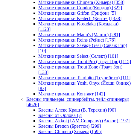
Мягкие приманки Chimera (Химера)
[358]
Мягкие приманки Condor (Кондор)
[322]
Мягкие приманки Grifon (Грифон)
[5]
Мягкие приманки Keitech (Кейтеч)
[338]
Мягкие приманки Kosadaka (Косадака)
[1123]
Мягкие приманки Mann's (Маннс)
[281]
Мягкие приманки Reins (Рейнс)
[176]
Мягкие приманки Savage Gear (Саваж Гир)
[10]
Мягкие приманки Select (Селект)
[101]
Мягкие приманки Trout Pro (Траут Про)
[115]
Мягкие приманки Trout Zone (Траут Зон)
[133]
Мягкие приманки Tsuribito (Тсурибито)
[111]
Мягкие приманки Yoshi Onyx (Йоши Оникс)
[83]
Мягкие приманки Контакт
[142]
Блесны (пилькеры, спинербейты, тейл-спиннеры)
[4626]
Блесны Алекс Краш (В. Терехин)
[90]
Блесны от Орлова
[2]
Блесны Akkoi (I AM Company) (Аккои)
[197]
Блесны Bretton (Брэттон)
[299]
Блесны Chimera (Химера)
[595]