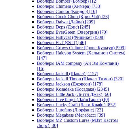
Воблеры Bomber (Бомбер)
[12]
Воблеры Chimera (Химера)
[733]
Воблеры Condor (Кондор)
[16]
Воблеры Creek Chub (Крик Чаб)
[23]
Воблеры Daiwa (Дайва)
[209]
Воблеры Deps (Дэпс)
[245]
Воблеры EverGreen (Эвергрин)
[70]
Воблеры Fishycat (Фишикет)
[508]
Воблеры FLT (ФЛТ)
[46]
Воблеры Grows Culture (Гровс Культур)
[999]
Воблеры Halcyon System (Хальцион Систем)
[147]
Воблеры IAM company (Ай Эм Компани)
[16]
Воблеры Jackall (Шакал)
[1157]
Воблеры Jackall Timon (Шакал Тимон)
[320]
Воблеры Jackson (Джэксон)
[178]
Воблеры Kosadaka (Косадака)
[2345]
Воблеры Little Jack (Литтл Джэк)
[66]
Воблеры LiveTarget (ЛайвТаргет)
[0]
Воблеры Lucky Craft (Лаки Крафт)
[852]
Воблеры Lurefans (Люрфанс)
[23]
Воблеры Megabass (Мегабасс)
[39]
Воблеры MZ Custom Lures (МЗэт Кастом
Люрс)
[30]