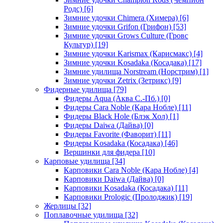
Родс)
[6]
Зимние удочки Chimera (Химера)
[6]
Зимние удочки Grifon (Грифон)
[53]
Зимние удочки Grows Culture (Гровс
Культур)
[19]
Зимние удочки Karismax (Карисмакс)
[4]
Зимние удочки Kosadaka (Косадака)
[17]
Зимние удилища Norstream (Норстрим)
[1]
Зимние удочки Zetrix (Зетрикс)
[9]
Фидерные удилища
[79]
Фидеры Aqua (Аква С.-Пб.)
[0]
Фидеры Cara Noble (Кара Нобле)
[11]
Фидеры Black Hole (Блэк Хол)
[1]
Фидеры Daiwa (Дайва)
[0]
Фидеры Favorite (Фаворит)
[11]
Фидеры Kosadaka (Косадака)
[46]
Вершинки для фидера
[10]
Карповые удилища
[34]
Карповики Cara Noble (Кара Нобле)
[4]
Карповики Daiwa (Дайва)
[0]
Карповики Kosadaka (Косадака)
[11]
Карповики Prologic (Пролоджик)
[19]
Жерлицы
[32]
Поплавочные удилища
[32]