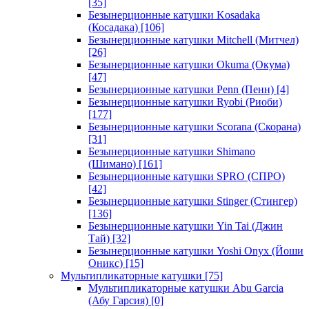
[35]
Безынерционные катушки Kosadaka
(Косадака)
[106]
Безынерционные катушки Mitchell (Митчел)
[26]
Безынерционные катушки Okuma (Окума)
[47]
Безынерционные катушки Penn (Пенн)
[4]
Безынерционные катушки Ryobi (Риоби)
[177]
Безынерционные катушки Scorana (Скорана)
[31]
Безынерционные катушки Shimano
(Шимано)
[161]
Безынерционные катушки SPRO (СПРО)
[42]
Безынерционные катушки Stinger (Стингер)
[136]
Безынерционные катушки Yin Tai (Джин
Тай)
[32]
Безынерционные катушки Yoshi Onyx (Йоши
Оникс)
[15]
Мультипликаторные катушки
[75]
Мультипликаторные катушки Abu Garcia
(Абу Гарсия)
[0]