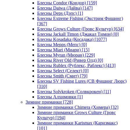
Блесны Condor (Кондор)
[159]
Блесны Daiwa (Дайва)
[147]
Блесны Deps (Дэпс)
[1]
Блесны Extreme Fishing (Экстрим Фишинг)
[367]
Блесны Grows Culture (Гровс Культур)
[634]
Блесны Jackall Timon (Джакал Тимон)
[0]
Блесны Kosadaka (Косадака)
[1077]
Блесны Mepps (Мепс)
[0]
Блесны Miari (Миари)
[15]
Блесны Myran (Мюран)
[229]
Блесны River Old (Ривер Олд)
[0]
Блесны Rublex (Рублекс, Раблекс)
[413]
Блесны Select (Селект)
[0]
Блесны Smith (Смит)
[79]
Блесны SV Fishing Lures (СВ Фишинг Люрс)
[310]
Блесны Solvkroken (Солвкрокен)
[11]
Блесны Алхимовки
[1]
Зимние приманки
[728]
Зимние приманки Chimera (Химера)
[32]
Зимние приманки Grows Culture (Гровс
Культур)
[194]
Зимние приманки Karismax (Каризмакс)
[101]