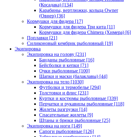
(Косадака)
[134]
Карабины, вертлюжки, кольца Owner
(Овнер)
[36]
Кормушки для фидера
[17]
Кормушки для фидера Три кита
[11]
Кормушки для фидера Chimera (Химера)
[6]
Поплавки
[21]
Силиконовый кембрик рыболовный
[19]
Экипировка
Экипировка на голову
[231]
Банданы рыболовные
[16]
Бейсболки и кепки
[71]
Очки рыболовные
[100]
Шапки и маски (балаклавы)
[44]
Экипировка на тело
[1030]
Футболки и термобелье
[294]
Толстовки и флис
[231]
Куртки и костюмы рыболовные
[339]
Перчатки и рукавицы рыболовные
[118]
Жилеты разгрузки
[14]
Спасательные жилеты
[9]
Штаны и брюки рыболовные
[25]
Экипировка на ноги
[149]
Сапоги рыболовные
[126]
Забродные комбинезоны
[14]