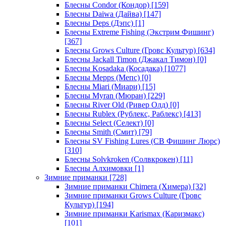
Блесны Condor (Кондор)
[159]
Блесны Daiwa (Дайва)
[147]
Блесны Deps (Дэпс)
[1]
Блесны Extreme Fishing (Экстрим Фишинг)
[367]
Блесны Grows Culture (Гровс Культур)
[634]
Блесны Jackall Timon (Джакал Тимон)
[0]
Блесны Kosadaka (Косадака)
[1077]
Блесны Mepps (Мепс)
[0]
Блесны Miari (Миари)
[15]
Блесны Myran (Мюран)
[229]
Блесны River Old (Ривер Олд)
[0]
Блесны Rublex (Рублекс, Раблекс)
[413]
Блесны Select (Селект)
[0]
Блесны Smith (Смит)
[79]
Блесны SV Fishing Lures (СВ Фишинг Люрс)
[310]
Блесны Solvkroken (Солвкрокен)
[11]
Блесны Алхимовки
[1]
Зимние приманки
[728]
Зимние приманки Chimera (Химера)
[32]
Зимние приманки Grows Culture (Гровс
Культур)
[194]
Зимние приманки Karismax (Каризмакс)
[101]