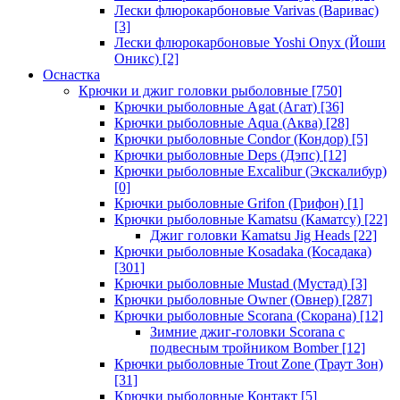
Лески флюрокарбоновые Varivas (Варивас)
[3]
Лески флюрокарбоновые Yoshi Onyx (Йоши
Оникс)
[2]
Оснастка
Крючки и джиг головки рыболовные
[750]
Крючки рыболовные Agat (Агат)
[36]
Крючки рыболовные Aqua (Аква)
[28]
Крючки рыболовные Condor (Кондор)
[5]
Крючки рыболовные Deps (Дэпс)
[12]
Крючки рыболовные Excalibur (Экскалибур)
[0]
Крючки рыболовные Grifon (Грифон)
[1]
Крючки рыболовные Kamatsu (Каматсу)
[22]
Джиг головки Kamatsu Jig Heads
[22]
Крючки рыболовные Kosadaka (Косадака)
[301]
Крючки рыболовные Mustad (Мустад)
[3]
Крючки рыболовные Owner (Овнер)
[287]
Крючки рыболовные Scorana (Скорана)
[12]
Зимние джиг-головки Scorana с
подвесным тройником Bomber
[12]
Крючки рыболовные Trout Zone (Траут Зон)
[31]
Крючки рыболовные Контакт
[5]