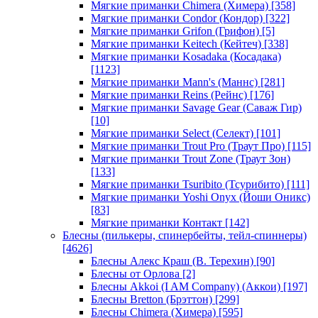
Мягкие приманки Chimera (Химера)
[358]
Мягкие приманки Condor (Кондор)
[322]
Мягкие приманки Grifon (Грифон)
[5]
Мягкие приманки Keitech (Кейтеч)
[338]
Мягкие приманки Kosadaka (Косадака)
[1123]
Мягкие приманки Mann's (Маннс)
[281]
Мягкие приманки Reins (Рейнс)
[176]
Мягкие приманки Savage Gear (Саваж Гир)
[10]
Мягкие приманки Select (Селект)
[101]
Мягкие приманки Trout Pro (Траут Про)
[115]
Мягкие приманки Trout Zone (Траут Зон)
[133]
Мягкие приманки Tsuribito (Тсурибито)
[111]
Мягкие приманки Yoshi Onyx (Йоши Оникс)
[83]
Мягкие приманки Контакт
[142]
Блесны (пилькеры, спинербейты, тейл-спиннеры)
[4626]
Блесны Алекс Краш (В. Терехин)
[90]
Блесны от Орлова
[2]
Блесны Akkoi (I AM Company) (Аккои)
[197]
Блесны Bretton (Брэттон)
[299]
Блесны Chimera (Химера)
[595]