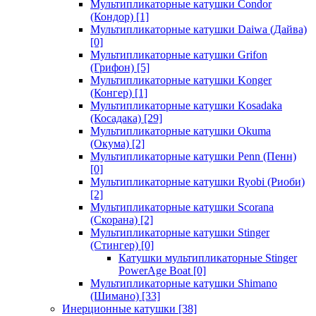
Мультипликаторные катушки Condor
(Кондор)
[1]
Мультипликаторные катушки Daiwa (Дайва)
[0]
Мультипликаторные катушки Grifon
(Грифон)
[5]
Мультипликаторные катушки Konger
(Конгер)
[1]
Мультипликаторные катушки Kosadaka
(Косадака)
[29]
Мультипликаторные катушки Okuma
(Окума)
[2]
Мультипликаторные катушки Penn (Пенн)
[0]
Мультипликаторные катушки Ryobi (Риоби)
[2]
Мультипликаторные катушки Scorana
(Скорана)
[2]
Мультипликаторные катушки Stinger
(Стингер)
[0]
Катушки мультипликаторные Stinger
PowerAge Boat
[0]
Мультипликаторные катушки Shimano
(Шимано)
[33]
Инерционные катушки
[38]