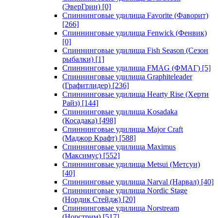
(ЭверГрин)
[0]
Спиннинговые удилища Favorite (Фаворит)
[266]
Спиннинговые удилища Fenwick (Фенвик)
[0]
Спиннинговые удилища Fish Season (Сезон
рыбалки)
[1]
Спиннинговые удилища FMAG (ФМАГ)
[5]
Спиннинговые удилища Graphiteleader
(Графитлидер)
[236]
Спиннинговые удилища Hearty Rise (Херти
Райз)
[144]
Спиннинговые удилища Kosadaka
(Косадака)
[498]
Спиннинговые удилища Major Craft
(Маджор Крафт)
[588]
Спиннинговые удилища Maximus
(Максимус)
[552]
Спиннинговые удилища Metsui (Метсуи)
[40]
Спиннинговые удилища Narval (Нарвал)
[40]
Спиннинговые удилища Nordic Stage
(Нордик Стейдж)
[20]
Спиннинговые удилища Norstream
(Норстрим)
[517]