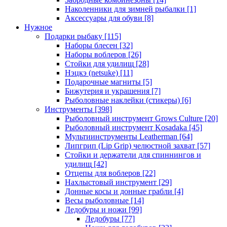
Наколенники для зимней рыбалки
[1]
Аксессуары для обуви
[8]
Нужное
Подарки рыбаку
[115]
Наборы блесен
[32]
Наборы воблеров
[26]
Стойки для удилищ
[28]
Нэцкэ (netsuke)
[11]
Подарочные магниты
[5]
Бижутерия и украшения
[7]
Рыболовные наклейки (стикеры)
[6]
Инструменты
[398]
Рыболовный инструмент Grows Culture
[20]
Рыболовный инструмент Kosadaka
[45]
Мультиинструменты Leatherman
[64]
Липгрип (Lip Grip) челюстной захват
[57]
Стойки и держатели для спиннингов и
удилищ
[42]
Отцепы для воблеров
[22]
Нахлыстовый инструмент
[29]
Донные косы и донные грабли
[4]
Весы рыболовные
[14]
Ледобуры и ножи
[99]
Ледобуры
[77]