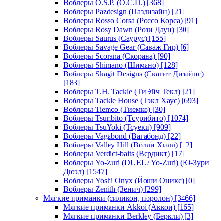
Воблеры O.S.P. (О.С.П.)
[368]
Воблеры Pazdesign (Паздизайн)
[21]
Воблеры Rosso Corsa (Россо Корса)
[91]
Воблеры Rosy Dawn (Рози Даун)
[30]
Воблеры Saurus (Саурус)
[155]
Воблеры Savage Gear (Саваж Гир)
[6]
Воблеры Scorana (Скорана)
[90]
Воблеры Shimano (Шимано)
[128]
Воблеры Skagit Designs (Скагит Дизайнс)
[183]
Воблеры T.H. Tackle (ТиЭйч Текл)
[21]
Воблеры Tackle House (Тэкл Хаус)
[693]
Воблеры Tiemco (Тиемко)
[30]
Воблеры Tsuribito (Тсурибито)
[1074]
Воблеры TsuYoki (Тсуеки)
[909]
Воблеры Vagabond (Вагабонд)
[22]
Воблеры Valley Hill (Волли Хилл)
[12]
Воблеры Verdict-baits (Вердикт)
[17]
Воблеры Yo-Zuri (DUEL / Yo-Zuri) (Ю-Зури
Дюэл)
[1547]
Воблеры Yoshi Onyx (Йоши Оникс)
[0]
Воблеры Zenith (Зенич)
[299]
Мягкие приманки (силикон, поролон)
[3466]
Мягкие приманки Akkoi (Аккои)
[165]
Мягкие приманки Berkley (Беркли)
[3]