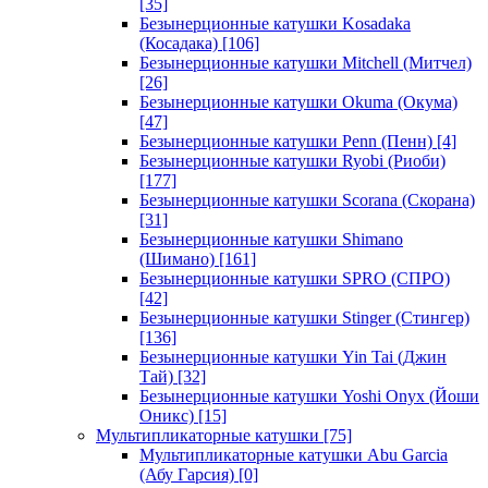
[35]
Безынерционные катушки Kosadaka
(Косадака)
[106]
Безынерционные катушки Mitchell (Митчел)
[26]
Безынерционные катушки Okuma (Окума)
[47]
Безынерционные катушки Penn (Пенн)
[4]
Безынерционные катушки Ryobi (Риоби)
[177]
Безынерционные катушки Scorana (Скорана)
[31]
Безынерционные катушки Shimano
(Шимано)
[161]
Безынерционные катушки SPRO (СПРО)
[42]
Безынерционные катушки Stinger (Стингер)
[136]
Безынерционные катушки Yin Tai (Джин
Тай)
[32]
Безынерционные катушки Yoshi Onyx (Йоши
Оникс)
[15]
Мультипликаторные катушки
[75]
Мультипликаторные катушки Abu Garcia
(Абу Гарсия)
[0]