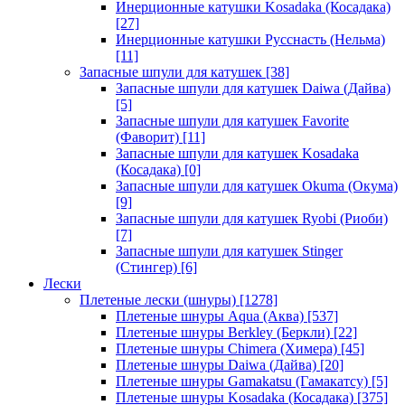
Инерционные катушки Kosadaka (Косадака)
[27]
Инерционные катушки Русснасть (Нельма)
[11]
Запасные шпули для катушек
[38]
Запасные шпули для катушек Daiwa (Дайва)
[5]
Запасные шпули для катушек Favorite
(Фаворит)
[11]
Запасные шпули для катушек Kosadaka
(Косадака)
[0]
Запасные шпули для катушек Okuma (Окума)
[9]
Запасные шпули для катушек Ryobi (Риоби)
[7]
Запасные шпули для катушек Stinger
(Стингер)
[6]
Лески
Плетеные лески (шнуры)
[1278]
Плетеные шнуры Aqua (Аква)
[537]
Плетеные шнуры Berkley (Беркли)
[22]
Плетеные шнуры Chimera (Химера)
[45]
Плетеные шнуры Daiwa (Дайва)
[20]
Плетеные шнуры Gamakatsu (Гамакатсу)
[5]
Плетеные шнуры Kosadaka (Косадака)
[375]