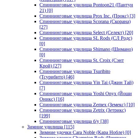
Спиннинговые удилища Pontoon21 (Пантун
21)
[0]
Спиннинговые удилища Prox Inc. (Прокс)
[3]
Спиннинговые удилища Scorana (Скорана)
[27]
Спиннинговые удилища Select (Селект)
[20]
Спиннинговые удилища SL Rods (СЛ Родс)
[0]
Спиннинговые удилища Shimano (Шимано)
[0]
Спиннинговые удилища St. Croix (Сэнт
Крой)
[27]
Спиннинговые удилища Tsuribito
(Тсурибито)
[46]
Спиннинговые удилища Yin Tai (Джин Тай)
[7]
Спиннинговые удилища Yoshi Onyx (Йоши
Оникс)
[16]
Спиннинговые удилища Zemex (Земекс)
[10]
Спиннинговые удилища Zetrix (Зетрикс)
[199]
Спиннинговые удилища б/у
[38]
Зимние удилища
[115]
Зимние удочки Cara Noble (Кара Нобле)
[0]
Зимние удочки Champion Rods (Чемпион