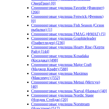
(ЭверГрин)
[0]
Спиннинговые удилища Favorite (Фаворит)
[266]
Спиннинговые удилища Fenwick (Фенвик)
[0]
Спиннинговые удилища Fish Season (Сезон
рыбалки)
[1]
Спиннинговые удилища FMAG (ФМАГ)
[5]
Спиннинговые удилища Graphiteleader
(Графитлидер)
[236]
Спиннинговые удилища Hearty Rise (Херти
Райз)
[144]
Спиннинговые удилища Kosadaka
(Косадака)
[498]
Спиннинговые удилища Major Craft
(Маджор Крафт)
[588]
Спиннинговые удилища Maximus
(Максимус)
[552]
Спиннинговые удилища Metsui (Метсуи)
[40]
Спиннинговые удилища Narval (Нарвал)
[40]
Спиннинговые удилища Nordic Stage
(Нордик Стейдж)
[20]
Спиннинговые удилища Norstream
(Норстрим)
[517]