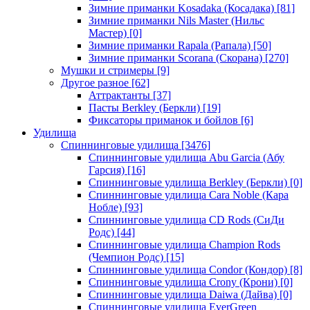
Зимние приманки Kosadaka (Косадака)
[81]
Зимние приманки Nils Master (Нильс
Мастер)
[0]
Зимние приманки Rapala (Рапала)
[50]
Зимние приманки Scorana (Скорана)
[270]
Мушки и стримеры
[9]
Другое разное
[62]
Аттрактанты
[37]
Пасты Berkley (Беркли)
[19]
Фиксаторы приманок и бойлов
[6]
Удилища
Спиннинговые удилища
[3476]
Спиннинговые удилища Abu Garcia (Абу
Гарсия)
[16]
Спиннинговые удилища Berkley (Беркли)
[0]
Спиннинговые удилища Cara Noble (Кара
Нобле)
[93]
Спиннинговые удилища CD Rods (СиДи
Родс)
[44]
Спиннинговые удилища Champion Rods
(Чемпион Родс)
[15]
Спиннинговые удилища Condor (Кондор)
[8]
Спиннинговые удилища Crony (Крони)
[0]
Спиннинговые удилища Daiwa (Дайва)
[0]
Спиннинговые удилища EverGreen