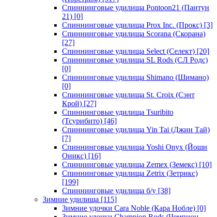
Спиннинговые удилища Pontoon21 (Пантун
21)
[0]
Спиннинговые удилища Prox Inc. (Прокс)
[3]
Спиннинговые удилища Scorana (Скорана)
[27]
Спиннинговые удилища Select (Селект)
[20]
Спиннинговые удилища SL Rods (СЛ Родс)
[0]
Спиннинговые удилища Shimano (Шимано)
[0]
Спиннинговые удилища St. Croix (Сэнт
Крой)
[27]
Спиннинговые удилища Tsuribito
(Тсурибито)
[46]
Спиннинговые удилища Yin Tai (Джин Тай)
[7]
Спиннинговые удилища Yoshi Onyx (Йоши
Оникс)
[16]
Спиннинговые удилища Zemex (Земекс)
[10]
Спиннинговые удилища Zetrix (Зетрикс)
[199]
Спиннинговые удилища б/у
[38]
Зимние удилища
[115]
Зимние удочки Cara Noble (Кара Нобле)
[0]
Зимние удочки Champion Rods (Чемпион