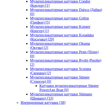
Мультипликаторные катушки Condor
(Кондор)
[1]
Мультипликаторные катушки Daiwa (Дайва)
[0]
Мультипликаторные катушки Grifon
(Грифон)
[5]
Мультипликаторные катушки Konger
(Конгер)
[1]
Мультипликаторные катушки Kosadaka
(Косадака)
[29]
Мультипликаторные катушки Okuma
(Окума)
[2]
Мультипликаторные катушки Penn (Пенн)
[0]
Мультипликаторные катушки Ryobi (Риоби)
[2]
Мультипликаторные катушки Scorana
(Скорана)
[2]
Мультипликаторные катушки Stinger
(Стингер)
[0]
Катушки мультипликаторные Stinger
PowerAge Boat
[0]
Мультипликаторные катушки Shimano
(Шимано)
[33]
Инерционные катушки
[38]