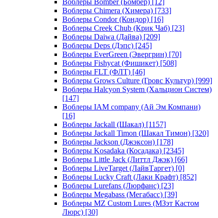
Воблеры Bomber (Бомбер)
[12]
Воблеры Chimera (Химера)
[733]
Воблеры Condor (Кондор)
[16]
Воблеры Creek Chub (Крик Чаб)
[23]
Воблеры Daiwa (Дайва)
[209]
Воблеры Deps (Дэпс)
[245]
Воблеры EverGreen (Эвергрин)
[70]
Воблеры Fishycat (Фишикет)
[508]
Воблеры FLT (ФЛТ)
[46]
Воблеры Grows Culture (Гровс Культур)
[999]
Воблеры Halcyon System (Хальцион Систем)
[147]
Воблеры IAM company (Ай Эм Компани)
[16]
Воблеры Jackall (Шакал)
[1157]
Воблеры Jackall Timon (Шакал Тимон)
[320]
Воблеры Jackson (Джэксон)
[178]
Воблеры Kosadaka (Косадака)
[2345]
Воблеры Little Jack (Литтл Джэк)
[66]
Воблеры LiveTarget (ЛайвТаргет)
[0]
Воблеры Lucky Craft (Лаки Крафт)
[852]
Воблеры Lurefans (Люрфанс)
[23]
Воблеры Megabass (Мегабасс)
[39]
Воблеры MZ Custom Lures (МЗэт Кастом
Люрс)
[30]