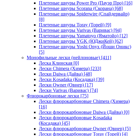
Плетеные шнуры Power Pro (Пауэр Про)
[16]
Плетеные шнуры Scorana (Скорана)
[68]
Плетеные шнуры Spiderwire (Спайдервайр)
[8]
Плетеные шнуры Toray (Торей)
[9]
Плетеные шнуры Varivas (Варивас)
[94]
Плетеные шнуры Yamatoyo (Яматойо)
[12]
Плетеные шнуры YGK (ЮДжиКей)
[62]
Плетеные шнуры Yoshi Onyx (Йоши Оникс)
[5]
Монофильные лески (нейлоновые)
[411]
Леска Клинская
[0]
Лески Chimera (Химера)
[233]
Лески Daiwa (Дайва)
[48]
Лески Kosadaka (Косадака)
[39]
Лески Owner (Овнер)
[17]
Лески Varivas (Варивас)
[74]
Флюрокарбоновые лески
[75]
Лески флюрокарбоновые Chimera (Химера)
[16]
Лески флюрокарбоновые Daiwa (Дайва)
[0]
Лески флюрокарбоновые Kosadaka
(Косадака)
[45]
Лески флюрокарбоновые Owner (Овнер)
[5]
Лески флюрокарбоновые Toray (Торей)
[4]