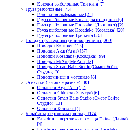
Крючки рыболовные Три кита
[7]
Груза рыболовные
[75]
Головки вольфрамовые
[21]
Груза рыболовные Банан для отводного
[6]
Груза рыболовные Drop shot (Дроп шот)
[2]
Груза рыболовные Kosadaka (Косадака)
[20]
Груза рыболовные Три кита
[26]
Поводки (материалы) и поводочницы
[269]
Поводки Контакт
[113]
Поводки Agat (Агат)
[37]
Поводки Kosadaka (Косадака)
[99]
Поводки MiAri (МиАри)
[3]
Поводки Smart Baits Studio (Смарт Бейтс
Студио)
[9]
Поводочницы и мотовило
[8]
Оснастки (готовые разные)
[30]
Оснастки Agat (Агат)
[7]
Оснастки Chimera (Химера)
[6]
Оснастки Smart Baits Studio (Смарт Бейтс
Студио)
[13]
Оснастки Контакт
[4]
Карабины, вертлюжки, кольца
[174]
Карабины, вертлюжки, кольца Daiwa (Дайва)
[4]
Карабины, вертлюжки, кольца Kosadaka