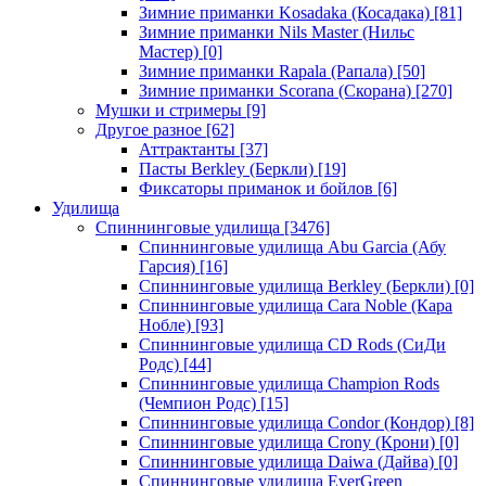
Зимние приманки Kosadaka (Косадака)
[81]
Зимние приманки Nils Master (Нильс
Мастер)
[0]
Зимние приманки Rapala (Рапала)
[50]
Зимние приманки Scorana (Скорана)
[270]
Мушки и стримеры
[9]
Другое разное
[62]
Аттрактанты
[37]
Пасты Berkley (Беркли)
[19]
Фиксаторы приманок и бойлов
[6]
Удилища
Спиннинговые удилища
[3476]
Спиннинговые удилища Abu Garcia (Абу
Гарсия)
[16]
Спиннинговые удилища Berkley (Беркли)
[0]
Спиннинговые удилища Cara Noble (Кара
Нобле)
[93]
Спиннинговые удилища CD Rods (СиДи
Родс)
[44]
Спиннинговые удилища Champion Rods
(Чемпион Родс)
[15]
Спиннинговые удилища Condor (Кондор)
[8]
Спиннинговые удилища Crony (Крони)
[0]
Спиннинговые удилища Daiwa (Дайва)
[0]
Спиннинговые удилища EverGreen