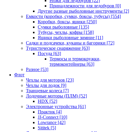
Ножи для ледобуров
[22]
Принадлежности для ледобуров
[0]
Другие разные рыболовные инструменты
[2]
Емкости (коробки, сумки, боксы, тубусы)
[554]
Коробки, боксы, ящики
[250]
Сумки рыболовные
[135]
Тубусы, чехлы, кофры
[158]
Ящики рыболовные зимние
[11]
Садки и подсачеки, куканы и багорики
[72]
Туристическое снаряжение
[63]
Посуда
[63]
Термосы и термокружки,
термоконтейнеры
[63]
Разное
[53]
Флот
Чехлы для моторов
[23]
Чехлы для лодок
[9]
Транцевые колеса
[7]
Лодочные моторы (ПЛМ)
[52]
HDX
[52]
Электронные устройства
[61]
Практик
[4]
JJ-Connect
[10]
Lowrance
[42]
Sititek
[5]