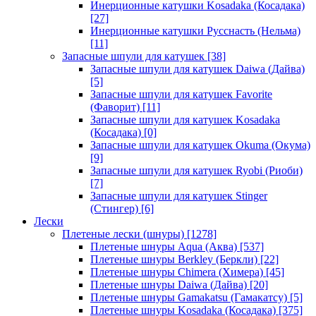
Инерционные катушки Kosadaka (Косадака)
[27]
Инерционные катушки Русснасть (Нельма)
[11]
Запасные шпули для катушек
[38]
Запасные шпули для катушек Daiwa (Дайва)
[5]
Запасные шпули для катушек Favorite
(Фаворит)
[11]
Запасные шпули для катушек Kosadaka
(Косадака)
[0]
Запасные шпули для катушек Okuma (Окума)
[9]
Запасные шпули для катушек Ryobi (Риоби)
[7]
Запасные шпули для катушек Stinger
(Стингер)
[6]
Лески
Плетеные лески (шнуры)
[1278]
Плетеные шнуры Aqua (Аква)
[537]
Плетеные шнуры Berkley (Беркли)
[22]
Плетеные шнуры Chimera (Химера)
[45]
Плетеные шнуры Daiwa (Дайва)
[20]
Плетеные шнуры Gamakatsu (Гамакатсу)
[5]
Плетеные шнуры Kosadaka (Косадака)
[375]