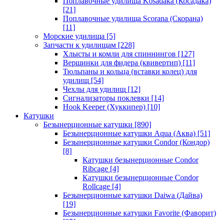
Поплавочные удилища Kosadaka (Косадака)
[21]
Поплавочные удилища Scorana (Скорана)
[11]
Морские удилища
[5]
Запчасти к удилищам
[228]
Хлысты и комли для спиннингов
[127]
Вершинки для фидера (квивертип)
[11]
Тюльпаны и кольца (вставки колец) для
удилищ
[54]
Чехлы для удилищ
[12]
Сигнализаторы поклевки
[14]
Hook Keeper (Хуккипер)
[10]
Катушки
Безынерционные катушки
[890]
Безынерционные катушки Aqua (Аква)
[51]
Безынерционные катушки Condor (Кондор)
[8]
Катушки безынерционные Condor
Ribcage
[4]
Катушки безынерционные Condor
Rollcage
[4]
Безынерционные катушки Daiwa (Дайва)
[19]
Безынерционные катушки Favorite (Фаворит)