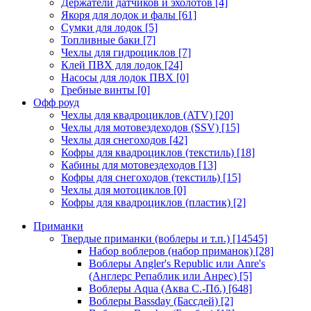
Держатели датчиков и эхолотов
[4]
Якоря для лодок и фалы
[61]
Сумки для лодок
[5]
Топливные баки
[7]
Чехлы для гидроциклов
[7]
Клей ПВХ для лодок
[24]
Насосы для лодок ПВХ
[0]
Гребные винты
[0]
Офф роуд
Чехлы для квадроциклов (ATV)
[20]
Чехлы для мотовездеходов (SSV)
[15]
Чехлы для снегоходов
[42]
Кофры для квадроциклов (текстиль)
[18]
Кабины для мотовездеходов
[13]
Кофры для снегоходов (текстиль)
[15]
Чехлы для мотоциклов
[0]
Кофры для квадроциклов (пластик)
[2]
Приманки
Твердые приманки (воблеры и т.п.)
[14545]
Набор воблеров (набор приманок)
[28]
Воблеры Angler's Republic или Anre's
(Англерс Репаблик или Анрес)
[5]
Воблеры Aqua (Аква С.-Пб.)
[648]
Воблеры Bassday (Бассдей)
[2]