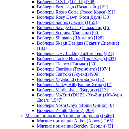
Воблеры O.S.P. (О.С.П.)
[368]
Воблеры Pazdesign (Паздизайн)
[21]
Воблеры Rosso Corsa (Россо Корса)
[91]
Воблеры Rosy Dawn (Рози Даун)
[30]
Воблеры Saurus (Саурус)
[155]
Воблеры Savage Gear (Саваж Гир)
[6]
Воблеры Scorana (Скорана)
[90]
Воблеры Shimano (Шимано)
[128]
Воблеры Skagit Designs (Скагит Дизайнс)
[183]
Воблеры T.H. Tackle (ТиЭйч Текл)
[21]
Воблеры Tackle House (Тэкл Хаус)
[693]
Воблеры Tiemco (Тиемко)
[30]
Воблеры Tsuribito (Тсурибито)
[1074]
Воблеры TsuYoki (Тсуеки)
[909]
Воблеры Vagabond (Вагабонд)
[22]
Воблеры Valley Hill (Волли Хилл)
[12]
Воблеры Verdict-baits (Вердикт)
[17]
Воблеры Yo-Zuri (DUEL / Yo-Zuri) (Ю-Зури
Дюэл)
[1547]
Воблеры Yoshi Onyx (Йоши Оникс)
[0]
Воблеры Zenith (Зенич)
[299]
Мягкие приманки (силикон, поролон)
[3466]
Мягкие приманки Akkoi (Аккои)
[165]
Мягкие приманки Berkley (Беркли)
[3]