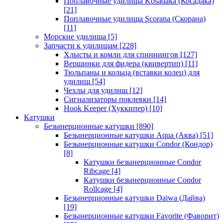
Поплавочные удилища Kosadaka (Косадака)
[21]
Поплавочные удилища Scorana (Скорана)
[11]
Морские удилища
[5]
Запчасти к удилищам
[228]
Хлысты и комли для спиннингов
[127]
Вершинки для фидера (квивертип)
[11]
Тюльпаны и кольца (вставки колец) для
удилищ
[54]
Чехлы для удилищ
[12]
Сигнализаторы поклевки
[14]
Hook Keeper (Хуккипер)
[10]
Катушки
Безынерционные катушки
[890]
Безынерционные катушки Aqua (Аква)
[51]
Безынерционные катушки Condor (Кондор)
[8]
Катушки безынерционные Condor
Ribcage
[4]
Катушки безынерционные Condor
Rollcage
[4]
Безынерционные катушки Daiwa (Дайва)
[19]
Безынерционные катушки Favorite (Фаворит)